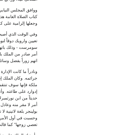
ووافق المجلس النيابي
وجعلها إلزامية على كل 
وفي الوقت الذي أصبحت
سومرست - وذلك باتها
اتهم زوراً بفضل وسائل
ونادراً ما كانت الإدا
جرائمه. وكان الملك إد
ملكة فإنها سوف تنتقم 
إدوارد على طاعته. وأ
حديثاً من ابن نورثمبر
أمر لا مفر منه وعادل
بولينجر بلغة لاتينية 
وحسبت في أول الأمر أ
تعصي زوجها" كما قالت،