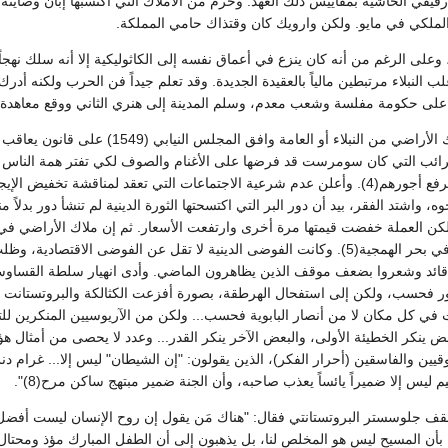
ملكي في مايو. ولكن وارويك كان وقتذاك حامي المملكة.
، وعلى الرغم من أنه كان ينزع في أعماق نفسه إلى الكاثوليكية إلا أنه سلك نهجاً
لب النبلاء مرتبطين مالياً بالعقيدة الجديدة. وقد تعلم جيداً فن الحرب ولكنه أ
 على حكومة مفلسة وشعب معدم، وسلم المدينة إلى هنري الثاني ووقع معاهدة صلح مهي
وفي ظل سيطرة ملاك الأراضي من النبلاء 
رائب التي كان سومرست قد فرضها على الأغنام والصوف لكي تفتر همة الناس ف
العمال الذين يتحدون لرفع أجورهم(4). وأعلن عدم شرعية الاجتماعات التي تعقد لم
واشتد الفقر، بيد أن دور البر التي اكتسحتها الثورة الدينية لم تنشأ دور بدلا
كن العملة خفضت قيمتها مرة أخرى وارتفعت الأسعار. ثم إن ملاك الأراضي في إنج
 قائد وشعروا بضعف موقف الذين يظاهرون الماضي. وأدى انهيار سلطة القساوسة
في كل مكان لا من أنصار البابوية فحسب... ولكن من الآريوسيين المنكرين للتع
 "الصدوقيين والفاسقين (أحرار الفكر)، الذين يقولون: "إن الشيطان" ليس إلا... غرا
حيم ليس إلا ضميراً يائساً يعذب صاحبه، وأن الجنة ضمير مبتهج ساكن مرح(8)".
 جلوسستر البروتستانتي فقال: "هناك مَن يقول إن روح الإنسان ليست أفضل م