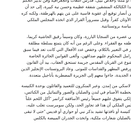
ً أو ملكاً بإخلاص نبيل، فدرس اللغات والجغرافية وفن تدبير الحكم
ا الكثالكة المنشقين شفقة عظيمة وحسن نية كبيرة، إلى حد أن
 من أنصار توقيع أي عقوبة قاسية على مَن يتهم بالهرطقة، ولكنه كره
وثان كفراً. وقبل مسروراً القرار الذي اتخذه المجلس الملكي
ياسة بروتستانتية.
ره من السجايا البارزة، وكان وسيماً رقيق الحاشية كريما،
عاطفه مع الفقراء. وعلى الرغم من أنه كان يتمتع بسلطة مطلقة
في التعبير بالكلام، وخفض عدد الأفعال التي كانت تعد فيما سبق
رامل المحكوم عليهم صداقهن، وألغى القوانين الجائرة الخاصة
شوع عن القربان المقدس جريمة تستحق العقاب، بيد أن القانون
رفض المطهر والقداسات للموتى. وعاد البروتستانت الإنجليز الذين
 الجديدة، جاءوا معهم إلى الجزيرة المضطربة بأناجيل متعددة.
اسكي من إمدن. وعبر المنكرون للتعميد والقائلون بوحدة الكنيسة
محطمة الأصنام في لندن والصلبان والصور والتماثيل من الكنائس،
ي يتفوق عليهم جميعاً رئيس الأساقفة كرانمر "أكل اللحم علناً
 يشهده أحد قط من قبل مذ أصبحت إنجلترا بلداً مسيحياً(1)". ورأى المجلس الملكي أن هذا قد تجاوز الحد، ولكن سومرست تغلب عليه،
استه أمراً بنزع كل صورة على جدار كنيسة أو نافذتها تشيد بذكر نبي أو حواري أو قديس "حتى لا تبقى
الصلبان شعارات ملكية، واتخذت الجدران المبيضة بالكلس