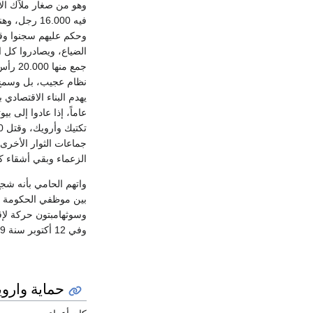
وهو من صغار ملاّك ال
فيه 16.000
وحكم عليهم سجنوا وقدم
الضياع، ويصادروا كل ا
جمع م
نظام عجيب، بل وسمح ل
يهدم البناء الاقتصادي
جماعات الثوار الأخر
الزعماء وبقي أشقاء ك
واتهم الحامي بأنه شجع
بين موظفي الحكومة و
وسوثهامبتون حركة لإقص
وفي 12 أكتوبر سنة 1549 سيق الدوق أف سومرست باعتباره سجيناً في موكب اخترق شوارع لندن وسجن في البرج.
حماية وارويك (549