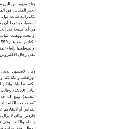
جناح متهور من البروتس
بكاتدرائية سانت بول، 
يبقى رجال الأكليروس بل
وكان الاضطهاد الديني 
الهراطقة والكثالكة. وأ
الثاني (50
التجسد)، ومع ذلك حدث 
جاردنر، وكان لا يزال 
المغالى فيه، وراجع ف