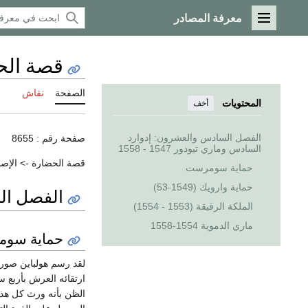
معرفة المصادر
القائمة الرئيسية
قصة الحضار
الصفحة
نقاش
المحتويات
أخف
الفصل السادس والعشرون: إدوارد
صفحة رقم : 8655
السادس وماري تيودور 1547 - 1558
قصة الحضارة -> الإصل
حماية سومرست
حماية وارويك (1549-53)
الفصل السا
الملكة الرقيقة (1553 - 1554)
ماري الدموية 1554-1558
حماية سو
لقد رسم هولباين صورة
ارتقائه العرش بأربع س
الظن بأنه ورث كل هذه