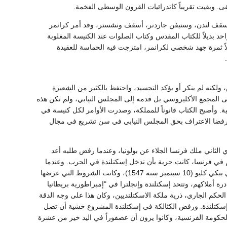
، أسقف لندن، وستيفن جاردنر، أسقف ونشستر، وقد أمر كرانمر
بديلاً للكتاب المقدس وكتاب الصلوات عند الكنيسة المغلوبة
ر مارتير وعلماء آخرون، بيد أن هذا الكتاب الأول للصلاة العامة (1548) كان أصلاً ثمرة جهد شخصي لكرانمر، امتزجت فيه الحماسة للعقيدة
ولكنه لم ينكر أو يؤكد التجسيد، واحتفظ بالكثير من الشعيرة
 إلى المجمع الأكليروسي بل قدمه إلى المجلس النيابي، ولم تكن هذه
ة. وأصبح الكتاب قانوناً للمملكة، وصدرت الأوامر لكل كنيسة في
 بونروجاردنر، وكانا قد أطلق سراحهما في عفو عام 1549، وذلك عندما رفضا الاعتراف بحق المجلس النيابي في سن تشريع في مجال
الثاني ملك فرنسا الجلاء عن بولونيا، وعندما رفض طلبه أعد
 في فرنسا، كانت حرية بأن تدخل إسكتلندة في الحرب. وعندما
علم سومرست أن الاسكتلنديين يتسلحون ويثيرون فتنة في إيرلندة قاد قوة عبر بها الحدود وهزمهم في بنكي كليو (10 سبتمبر سنة 1547)، وكانت الشروط التي عرضها
 أملاكهم، وتتحد إسكتلندة وإنجلترا في "إمبراطورية بريطانيا
 الحكم الجاري، ذرية ملكة الاسكتلنديين، وكان هذا على وجه الدقة
جلترا وتواصلها في إسكتلندة. ورفض الكثالكة في إسكتلندة المشروع خشية أن تصل
 الحكومة الفرنسية، وكانوا يرون أن عصفوراً في اليد خير من عشرة