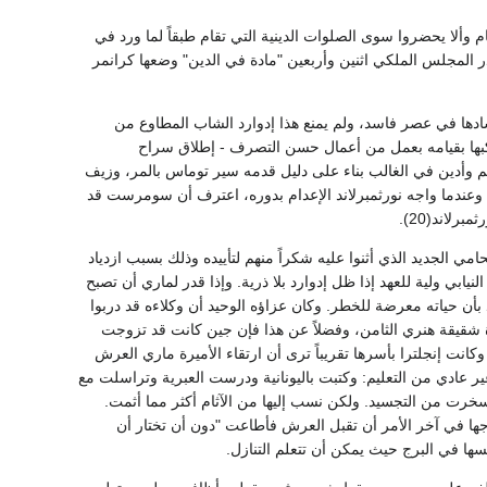
ألا يحضروا سوى الصلوات الدينية التي تقام طبقاً لما ورد في
 العامة هذا، وكل مَن يخالف هذا القانون ثلاث مرات، يعاقب بالإعدام، وفي عام 1553 أصدر المجلس الملكي اثنين وأربعين "مادة في الدين" وضعها كرانمر
دها في عصر فاسد، ولم يمنع هذا إدوارد الشاب المطاوع من
كفر الدوق عن خطيئته التي ارتكبها بقيامه بعمل من أعمال حسن التصرف - إطلاق سراح
وأدين في الغالب بناء على دليل قدمه سير توماس بالمر، وزيف
ت، وفي 22 يناير سنة 1552 لقي حتفه بشجاعة وإباء. وعندما واجه نورثمبرلاند الإعدام بدوره، اعترف أن سومرست قد
لاند(20).
امي الجديد الذي أثنوا عليه شكراً منهم لتأييده وذلك بسبب ازدياد
بي ولية للعهد إذا ظل إدوارد بلا ذرية. وإذا قدر لماري أن تصبح
 بأن حياته معرضة للخطر. وكان عزاؤه الوحيد أن وكلاءه قد دربوا
ة شقيقة هنري الثامن، وفضلاً عن هذا فإن جين كانت قد تزوجت
كانت إنجلترا بأسرها تقريباً ترى أن ارتقاء الأميرة ماري العرش
ر عادي من التعليم: وكتبت باليونانية ودرست العبرية وتراسلت مع
 وسخرت من التجسيد. ولكن نسب إليها من الآثام أكثر مما أثمت.
ها في آخر الأمر أن تقبل العرش فأطاعت "دون أن تختار أن
سها في البرج حيث يمكن أن تتعلم التنازل.