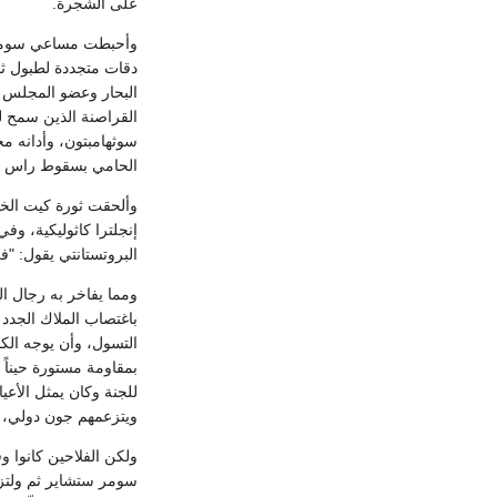
على الشجرة.
وأحبطت مساعي سومرست
دقات متجددة لطبول ثو
البحار وعضو المجلس الخ
القراصنة الذين سمح ل
الحامي بسقوط راس أ
وألحقت ثورة كيت الخر
إنجلترا كاثوليكية، وفي
البروتستانتي يقول: "في
ومما يفاخر به رجال ا
التسول، وأن يوجه الك
بمقاومة مستورة حيناً
للجنة وكان يمثل الأعي
ويتزعمهم جون دولي، 
ولكن الفلاحين كانوا و
سومر ستشاير ثم ولتز