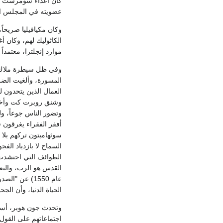
عضويته في المجلس ال
وكان مكيافيليا صريحاً
الكاثوليك لهم، وكان أغ
موارد إنجلترا، معتمداً
المسورة، وألغيت الض
وشنق روبرت كت وأخوه، 
وتضور الناس جوعاً، ول
سوثهامبتون تركهم بلا
الطوائف التي احتشدت 
عام 1550) عن
الحياة الدنيا، وأن الج
وتحدث جون هوبر، أسقف