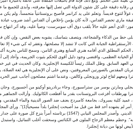
 تعينه على الحكم. ومع ذلك فإنه قام بالتبعات الملقاة على عاتقه باعتباره أميرا
ابة دقيقة على كل شئون الدولة التي تصل إليها معرفته، وأبدى للجميع ما عد
 غولاً لتتوج قديساً. وتعلم على يد كرانمر فأصبح بروتستانتياً متحمساً، ولم يكن
قيقة ماري تحضر القداس، لأنه كان يؤمن بإخلاص أن القداس أشد ضروب عبادة الأ
مور- الذي أنعم عليه حالاً بلقب دوق أف سومرست- وصياً عليه، وقد آثر انتهاج س
ى حظ من الذكاء والشجاعة، ويتصف بتماسك، يشوبه بعض النقص، وإن كان في عص
لأرستقراطية الجبانة التي كانت لا تنشد إلا مصلحتها، وتغفر له كي شيء إلا ت
 الحكم المطلق الذي أقامه هنري السابع وهنري الثامن، وسمح للناس بحرية أكبر 
أو الخيانة العظمى، واقتضى وجود دليل أقوى للحكم بثبوت الجريمة، وأعاد إلى أ
 العهد السابق. وظل الملك رئيساً للكنيسة الإنجليزية. وكان الحديث في غير خ
ربان المقدس بالصورتين المعروفتين، ونص على أن الإنجليزية هي لغة الصلاة، و
ترا ومعهم لقاح لوثر وزونجلى وكالفن، وعندما اشتم مصلحون أجانب عبير الحرية
رمجلي ومارتن بوسر من ستراسبورج، وجاء برنادرينو أوكينو من أجسبورج، وجان ل
لترا بهرطقات أفزعت البروتستانت بقدر ما أفظعت الكاثوليك. وأزالت الجماهير 
ميد كلية بمبروك، بجامعة كامبردج بعنف ضد الصور الدينية والماء المقدس، ولك
في الصوم الكبير، وهو أمر لم
وأطلق الحرية للإصلاح الديني. وأصدر المجلس النيابي (1547) برئ
". وحطم معظم الزجاج الملون في الكنائس وسحقت أغلب التماثيل، واستبدل ب
أبيض لونها من ديانة إنجلترا.