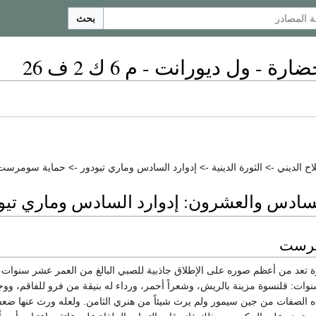
بحث
ة - ول ديورانت - م 6 ك 2 ف 26
اح الديني -> الثورة الدينية -> إدوارد السادس وماري تيودور -> حماية سومرست
دس والعشرون: إدوارد السادس وماري تيودور 1547 - 
مرست
 تعد من أعظم صوره على الإطلاق جاذبية للصبي البالغ من العمر عشر سنوات،
نوات: قلنسوة مزينة بالريش، وشعراً أحمر، ورداء له بنيقة من فرو للفاقم، ووجه
 الصفات من جين سيمور ولم يرث شيئاً من هنري الثامن. ولعله ورث عنها ضعفها 