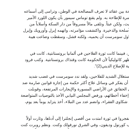
ين عقائد لا تعرف المصالحة في الوطن، وترامى إلى أسماعه
 للإطاحة به. ولم يقنع توماس سيمور بأن يكون اللورد الأمير
، ولكن عبثاً. وتلقى مالاً مسروقاً من دار السكة وأسلاباً من
سلحة والذخيرة. واكتشفت مؤامرته، واتهمه إيرل وأورويك وإيرل
البرلمان بالإجماع تقريباً وحكم عليه في 20 مارس سنة 1549 بالإعدام، وحاول سومرست أن يحميه، ولكنه فشل، وسقطت وضاعت هيبة
ما كانت ثورة الفلاحين في ألمانيا بروتستانتية، كانت في
ظهر كاثوليكياً لأن الحكومة كانت وقتذاك بروتستانتية. وكتب فرود
إصلاح الديني(2)".
 الاستغلال الشديد للفلاحين، ولقد ندد سومرست في غضب شديد
دينة(3). ولم يكن في وسع المجلس النيابي أن يفكر في وسائل علاج أكثر حكمة من إجازة قوانين صارمة ضد
لحقائق عن الأراضي المسورة والإيجارات المرتفعة، وقوبلت
إخفاء أخطائهم، ورفض المجلس النيابي الأخذ بالتوصيات المتواضعة
ى الفقراء، وانضم عدد من النبلاء، أخذ يتزايد يوماً بعد يوم،
جروا في ثورة امتدت من أقصى إنجلترا إلى أدناها، وثارت أولاً
 كورنول وديفون، وفي الشرق نورفولك وكنت. ونظم روبرت كنت