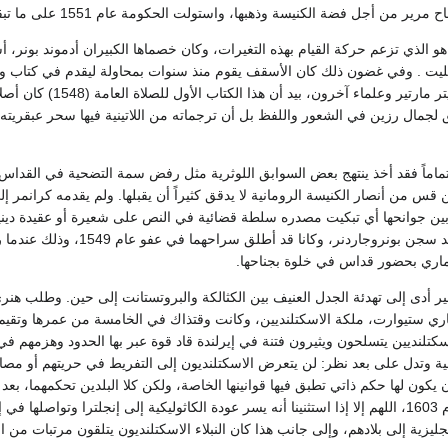
 الكنيسة وذهبها، واستولت الحكومة عام 1551 على ما تبقى. وبقيت تقريباً كاتدرائيات القرون الوسطى الفخمة.
و الذي تزعم حركة القيام بهذه التغيرات، وكان خصماها الكبيران أدموند بونر
يت . وفي غضون ذلك كان الأسقف يقوم منذ سنوات بمحاولة ليقدم في كتاب واحد 
على أمرها. وساعده بيت
لجمال رزين في الشعور واللفظ بل أن ترجماته من اللاتينية فيها سحر عبقريته.
 تماماً فقد أخذ ينتهج بعض السوابق اللوثرية مثل رفض سمة التضحية في القداس، 
ن قس من أنصار الكنيسة الرومانية لا يدقق كثيراً أن يقبلها. ولم يقدمه كرانمر
ي بين جوانحها أي تبكيت مصدره سلطة قضائية في النص على شعيرة أو عقيدة ديني
إنجلترا للعمل به. وأعيد سجن
ماري بحضور قداس في خلوة بجناحها.
أدى إلى تهدئة الجدل العنيف بين الكثالكة والبروتستانت إلى حين. وطلب هنري 
ري ستيوارت، ملكة الاسكتلنديين، وكانت وقتذاك في الخامسة من عمرها وتقيم
 وتدل على بعد نظر: لن يتعرض الاسكتلنديون إلى التفريط في حريتهم أو مصادرة
يكون لها حكم ذاتي تطبق فيها قوانينها الخاصة، ولكن كلا البلدين تحكمهما، بعد
الاتحاد الذي تم في عام 1603، اللهم إلا إذا استثنينا أنه يسر عودة الكاثوليكية إلى إن
نجليزية إلى بلادهم، وإلى جانب هذا كان النبلاء الاسكتلنديون يتلقون مرتبات من