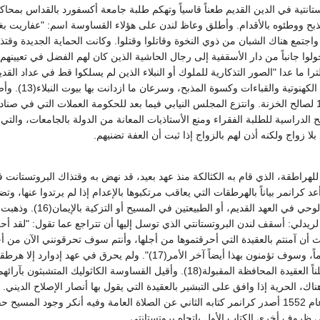
تانتية في الدين القديم طعناً قاسياً وتهكم طلبة جامعة أكسفورد بالقداس بمحاك
واجتمع هناك الشبان من ذوي النخوة وقاتلوا وقتلوا. وكانت الحماية الجديدة وقت
أو بيعت ووهب
ا زواج ولكنه أذن لهم بالزواج إذا ثبت أن العفة تضنيهم.
للهراطقة، الذي قام به الكثالكة منذ عهد بعيد، قد نهض به وقتذاك البروتستانت 
عد كرانمر بياناً بالهرطقات التي يعاقب مرتكبوها بالإعدام إذا لم يرتدوا عنها، 
الكنسية للبابا، وإنكا
15). وقالت لريدلي: أسقف لندن البروتستانتي الذي توسل إليها أن تتراجع عما تقول: "
أن آمنتم بالعقيدة التي أحرقتموها من أجلها، وأنتم سوف تحرقونني الآن من أجل
"لقد صنعت الكلمة لحماً، وسوف تؤمنون بهذا أيضاً آخر الأمر(
هناك، الحرية إذا وافق على التبشير بالعقيدة التي يقول بها أنصار الإصلاح ال
والقلم والكتب. وفي عام 1552 أصدر كرانمر كتابه الثاني عن الصلاة العامة وفيه أنكر و
ي ظروف أخرى الكتاب الأول باتجاه بروتستانتي.