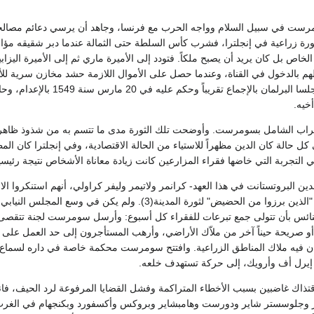
 في سبيل السلام وواجه الحرب مع فرنسا، وجاهد أن يرسي دعائم مصالحة ب
رة زراعية في إنجلترا، فشرب كأس السلطة حتى الثمالة عندما دبر شقيقه مؤامرة
اص بل كان يريد أن يصبح ملكاً. فتودد إلى الأميرة ماري ثم إلى الأميرة اليزابيث
هم بالدخول في القناة، وعندما حصل على الأموال اللازمة حشد مخازن سرية للأ
سوثهامبتون، وأدانه مجلسا 
خيه.
اب الشامل بسومرست. وأوضحت تلك الثورة مدى ما تتسم به من شذوذ ظاهر، فبين
 كل حالة كان الدين مظهراً للاستياء من الحالة الاقتصادية، وفي إنجلترا كان الم
 التجربة التي خاضها فقراء المزارعين كانت زيادة معاناة الأشخاص نتيجة رئيسية لل
لدين البروتستانت في هذا العهد- كرانمر ولاتيمر وليفر كراولي، أنهم استنكروا
باغتصاب الملاك الجدد "الذين برزوا من الحضيض" لثورة الم
نائس بأن تتولى جمع تبرعات للفقراء كل أسبوع: وأرسل سومرست لجنة تتقصى ا
 أو صريحة حيناً آخر من ملاّك الأراضي، وأرهب المستأجرون إلى حد العمل على 
ان فيه ملاك المناطق الزراعية. وافتتح سومرست محكمة خاصة في داره لسماع شكاو
إيرل أف وأرويك، إلى حركة تستهدف خلعه.
قتذاك غاضبين بسبب الأخطاء المتراكمة وفشل القضايا المرفوعة لرد الحيف، فانف
 وجلوسستر شاير ودورست وهامبشاير وبروكس وأكسفورد وبكنجهام في الغرب