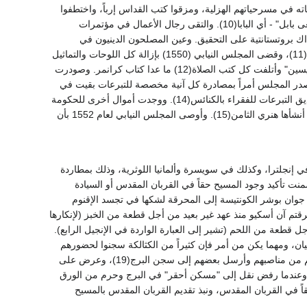
اته في مسرحياتهم الهزلية، ومزقوا كتب القداس إرباً، واختطفوا
الخبز المقدس من المذبح ووطئوه بالأقدام. وأطلق وعاظ لندن على هؤلاء القساوسة اسم: "عفاريت بغى بابل" - أي البابا(10). والتقى رجال الأعمال في مؤتمرات
ذاك بروتستانتية على التحقيق. وعين المصلحون الدينيون في
أسقفيات بشرط أن يحولوا جانباً من دار الأسقفية إلى رجال الحاشية الذين كان لهم الفضل في تعيينهم(11)، وقضى المجلس النيابي (1550) بإزالة كل اللوحات والتماثيل
من أي كنيسة في إنجلترا ما عدا "الصور التذكارية للملوك أو النبلاء الذين لم يسلكوا قط في عداد القديسين" وأتلفت كل كتب الصلاة(12) ما عدا كتاب كرانمر. وصودرت
ت الثياب الكهنوتية والقباءات وكسوة المذبح، وسرعان ما ازدانت بها بيوت النبلاء(13). وأصدر المجلس أمراً بمصادرة كل آنية مخصصة للتبرعات بقيت في
الكنائس بعد عام 1550 لصالح الخزنة. وانتزع المجلس النيابي فيما بعد للحكومة العملات التي في صناديق التبرعات للفقراء بالكنائس(14). ووجدت أموال أخرى للحكومة
أو لموظفيها بإلغاء المنح الدراسية للطلبة الفقراء ومنع الأستاذيات المعانة من الدولة بالجامعات، والتي أنشأها هنري الثامن(15). وأوصى المجلس النيابي لعام 1552 بأن
في إنجلترا، وكذلك في سويسرة وألمانيا اللوثرية، وذلك بمطاردة
وتضمنت تأكيد وجود المسيح حقاً في القربان المقدس أو السيادة
ر الوحي في العهد القديم، أو الطبيعتين في المسيح أو التزكية بالإيمان(16). وذهبت جوان بوشر الكونتيسة إلى المحرقة لشكها في تجسد الإقنوم
لقد أحرقتم آن أسكيو منذ عهد غير بعيد من أجل قطعة من الخبز (لإنكارها
 قطعة من اللحم (تشير إلى العبارة الواردة في الإنجيل الرابع).
17)". ولم يحرق في عهد إدوارد إلا هرطقيان، ومهما يكن من أمر فإن كثيراً من الكثالكة سجنوا لحضورهم
القداس أو لانتقادهم علناً العقيدة المحافظة المقبولة(18). وأقيل القساوسة الكاثوليك المتشبثون بآرائهم من مناصبهم وأرسل بعضهم إلى سجن البرج(19)، وعرض على
ديني. وعندما رفض نقل إلى "مسكن أحقر" في البرج وحرم من الورق
جود المسيح حقاً في القربان المقدس، ونبذ تقديم القربان المقدس بالمسيح