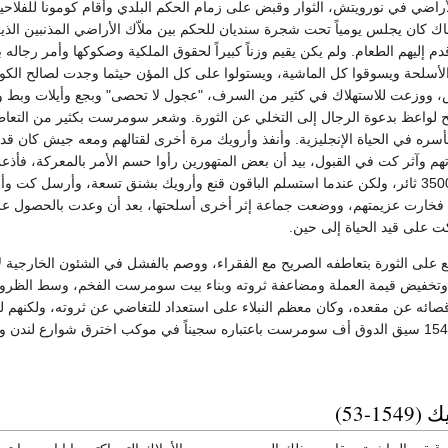
أراضي في نورويتش، الثوار وقبض على زمام الحكم البلدي وأقام كومونا للفلاح
 رجل، وهناك كان يجلس يومياً تحت شجرة سنديان للحكم بين ملاّك الأراضي المذنبين ا
 إليهم الطعام. ولم يكن يقيم وزناً كبيراً لحقوق الملكية وصكوكها وأمر رجاله ب
لأسلحة ويسوقوا كل الماشية، ويستولوا على كل المؤن حيثما وجدت لصالح الكومو
نها 20.000 رأس، ووزعت للاستهلاك في كثير من السرف، "عجول لا تحصى" وبجع وأيلات
واعظ بدعوة الرجال إلى التخلي عن الثورة. وشعر سومرست بكثير من التعاطف م
 بأسره في الحياة الإنجليزية. وأنفذ وأرويك مرة أخرى لقتالهم ومعه جيش كان قد
تكتيك وأرويك، وقتل 3500 ثائر، ولكن عندما استسلم الباقون قنع وأرويك بشنق تسعة، وأ
ى فخارت عزيمتهم، ووضعت جماعة إثر أخرى أسلحتها، بعد أن وعدت بالحصول
ت على قيد الحياة إلى حين.
 على الثورة بتعاطفه الصريح مع الفقراء، ووصم بالفشل في الشئون الخارجية لأ
تخفيض قيمة العملة ومضاعفة ثروته وبناء بيت سومرست الفخم، وسط الظروف ا
ائه عن مقعده، وكان معظم النبلاء على استعداد للتغاضي عن ثروته، ولكنهم لن ي
1-53)