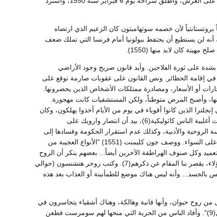
كان أعداء سومرست رقيقي الحاشية بمقاييس ذلك العهد. وحرم من الأملاك التي اكتسبها إبان وصايته على العرش، وأطلق سراحه يوم 6 فبراير سنة 1550، واسترد
 بروتستانتياً لأن خصمه سوثهامبتون كان الزعيم الذي ارتضاه
درك أنه لن يستطيع أن يحتفظ ببولونيا أمام فرنسا التي تملك ضعف
نة كان لابد منها (1550).
أو العامة وافق المجلس النيابي (1549) على قانون يعاقب بشدة على ثورة الفلاحين. وأيد قانون صريح وجود الأراضي
ي إقامة الحظائر. ونص القانون على عقوبات صارمة توقع على
ناقشة تخفيض الإيجارات أو الأسعار، ومصادرة ممتلكات الأشخاص الذين يحضرونها.
ً منها، وأصبح المرض متوطناً، ولكن المستشفيات كانت مهجورة.
لترا الذين كانوا أقوياء في يوم من الأيام أخذوا يهلكون، وكان
أفقر الفقراء يغرقون في بحر الهمجية(5). وكانت الفوضى الدينية لا تقل عن الفوضى الاقتصادية، وظلت أغلبية الناس كاثوليكية(6)، بيد أن انتصار وارويك على
 الروحية والأدبية، وكذلك عدم استقرار الحكومة وفسادها إلى
السماح لا بازدياد الفجور فحسب، ولكن إلى استفحال الهرطقة، بصورة أفزعت الكثالكة والبروتستانت على السواء. ووصف جون كليمنت (1551) "الأنواع العجيبة من
ميد وكل صنوف الهراطقة الآخرين أيضاً... بعضهم ينكر أن الروح
القدس هو الرب، والبعض ينكر الخطيئة الأولى، والبعض الآخر ينكر القدر... وعدد لا يحصى من أمثال هؤلاء، يقصر بنا المقام عن ذكرهم(7). وكتب روجر هتشنسون (حوالي
م دنس بالجسد... وأنه ليس هناك موضع للطمأنينة أو العذاب بعد هذه
ن روح حيوان، وأنها فانية وهالكة، وهناك أشقياء يتجاسرون في
اجتماعاتهم على القول بأن المسيح ليس هو المخلص لنا، بل يذهبون إلى أن الطفل المبارك مؤذ ومحتال(9)". وأفاد الناس من الحرية التي منحها لهم سومرست فطعن