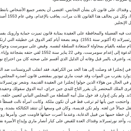
 وقتذاك على قانون ثان بشأن التجانس، اقتضى أن يحضر جميع الأشخاص بانتظام و
كتاب الصلاة
الإنجليز.
 فيه الفضيلة والمحافظة على العقيدة بمثابة قانون تميزت حماية وارويك بفسا
تعيين وارويك دوقاً لنورثمبرلاند (4 أكتوبر سنة 1551). وبعد بضعة أيام 
م سلفه بالقيام بمحاولة لاستعادة السلطة لنفسه. وقبض على سومرست وحوكم 
أمر صادر من الملك بالدعوة إلى إعدام سومرس
ه، واعترف بالمر قبل وفاته أن الدليل الذي أقسم على صحته كان من اختراع نورثمبر
رة في إنجلترا قد وصلت إلى هذا الحد من الكراهية، فقد انقلب البروتستانت ضد الح
وارد يقترب من الموات وقد عينت ماري تيودور بمقتضى قانون أصدره المجلس النيا
في الحال من هؤلاء الذين حولوا إنجلترا عن العقيدة القديمة. وشعر نورثمبرلاند
غرى الملك المحتضر بأن يقرر التاج لليدي جين جراي، ابنة الدوق سفولك وحفيد
لاند. ولم يكن إدوارد قد خول مثل أبيه السلطة من المجلس النيابي لتعيين خلفه، و
. واحتجت جين بأنها لم ترغب قط في أن تكون ملكة. وكانت امرأة نالت قسطاً غي
لا تقل جمالاً عن لغته. ولم تكن قديسة، وكان في وسعها أن تنتقد الكثالكة بشدة،
ن خطة حميها من قبيل الدعابة، وعندما أصرت حماتها قاومت جين. وأمرها زوج
 وأعد نورثمبرلاند وقتذاك العدة للقبض على كبار أنصار ماري وإيداع الأميرة نف