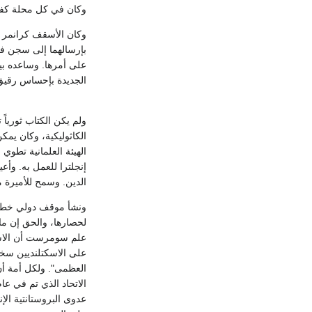
وكان في كل محلة كفاح مرير من أجل فضة
وكان الأسقف كرانمر ه
بإرسالهما إلى سجن فل
الجديدة بإحساس رقيق 
ولم يكن الكتاب ثورياً
الكاثوليكية، وكان يمك
الهيئة العلمانية تطو
الدين. وسمح للأميرة 
ونشأ موقف دولي خطير 
لحصارها، والحق إن ما
على الاسكتلنديين سخية
العظمى". ولكل أمة أن 
عدوى البروستانتية الإ