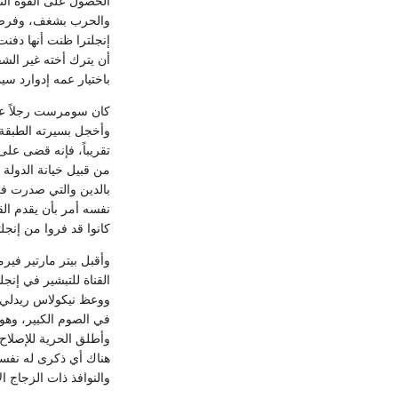
الحصول على القوة التي
والحرب بشغف، وفرض رق
إنجلترا ظنت أنها دفنت
أن يترك أخته غير الش
باختيار عمه إدوارد سي
كان سومرست رجلاً عل
وأخجل بسيرته الطبقة ا
تقريباً، فإنه قضى على
من قبيل خيانة الدولة 
بالدين والتي صدرت في
نفسه أمر بأن يقدم الق
كانوا قد فروا من إنجل
وأقبل بيتر مارتير في
القناة للتبشير في إنج
ووعظ نيكولاس ريدلي، ع
هناك أي ذكرى له نفسه
والنوافذ ذات الزجاج ال