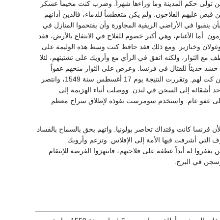
ين تولى حكم المدينة وما وراءها شهراً. وضرب كنت مخيماً عسكر
لذين قبض عليهم الفلاحون. ولم يكن متعطشاً للدماء، فالذين أدانهم
أن ينقبوا في الأراضي الريفية المجاورة وأن يقتحموا المنازل في
ن. أما الأغنام، وهي أكبر خصوم للفلاح في الانتفاع بالأرض، فقد
 وبط وغولان وخنازير. ومع ذلك فقد حافظ كنت وسط هذه الوليمة على
ع الثوار، ولكنه اتفق في الرأي مع وأرويك على تشتيتهم، لئلا
 حشد حديثاً للقتال في فرنسا. وعرض على الثوار منحهم عفواً
عاماً، إذا عادوا إلى بيوتهم وآثر كت في القبول، بيد أن بعض المتهورين رأوا حسم الأمر بالمعركة، فأذعن كت لهم. وتقررت النتيجة يوم 17 أغسطس سنة 1549، وانتصر
رسل كت وأحد أشقائه إلى السجن في لندن. ووصلت أنباء الهزيمة إلى
 على عفو عام. واستخدم سومرست نفوذه لإطلاق سراح معظم
ن فرنسا كانت وقتذاك تحاصر بولونيا. واتهم بحق بالسماح بالفساد
لتي أشرفت فيها الأمة إلى الإفلاس. وتزعم وأرويك
غفروا له أبداً عطفه على فلاحيهم، فانتهزوا الفرصة للإنتقام.