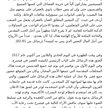
المسيحيين يشاركون آلياً في خزينة الفضائل التي كسبها المسيح
والقديسون حتى وإن لم ينص خطاب بابوي بالغفران على منحهم مثل
هذا النصيب. وأعفى البابوات من مسؤولية مبالغات الوعاظ، ولكنه
أردف في خبث: "إن التبشير المطلق العنان بالغفران يجعل من الصعب
حتى على الناس المتعلمين، أن ينقذوا الاحترام الواجب من التساؤلات
الذكية اللماحة للعامة: لم لا يفرغ البابا مطهراً من أجل الحب المقدس
والحاجة الملحة للأرواح الهائمة هناك إذا كان يفتدي... عدداً من الأرواح
من أجل المال التعس الذي يبني به كنيسة؟ (رسائل من 81-82).
وفي وقت الظهيرة في اليوم الحادي والثلاثين من أكتوبر عام 1517
ألصق هذه الرسائل على الباب الرئيسي لكنيسة القصر في فيتنبرج،
وفي اليوم الأول من نوفمبر في يوم عيد جميع القديسين عرضت هناك
المخلفات المقدسة التي جمعها الأمير المختار، وكان من المتوقع حضور
جمع غفير. ولا شك أن عملية اعلان هذه الرسائل على الجمهور، والتي
قام بها مقدمها لمواجهة كل المتحدين، كانت عادة قديمة في جامعات
القرون الوسطى وأن الباب الذي استخدمه لوثر في لصق هذا الاعلان
به، كان قد استخدم بانتظام لوحة النشرات الأكاديمية. وقدم لهذه
الرسائل بدعوة ودية تقول: بدافع من الحب للعقيدة والرغبة في تسليط
الضوء عليها سوف تناقش الآراء التالية في فيتنبرج تحت رعاية الأب