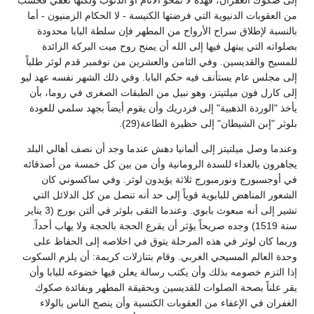
إلى صكوك الغفران، فهذه لا تمحو الآثام أو الذنوب ولكنها تعفي فحسب
من العقوبات الدنيوية التي فرضتها الكنيسة - لا الحكام الزمنيون - أما
بالنسبة لإطلاق سراح الأرواح من المطهر فإن سلطة البابا محدودة
بصلواته التي يبتهل فيها إلى الله أن يمنح روح ميت البركة الزائدة
للمسيح والقديسين. وفي الثامن والعشرين من نوفمبر قدم لوثر طلباً
إلى مجلس عام يستأنف فيه حكم البابا. وفي ذلك الشهر نفسه عهد ليو
إلى كارل فون ميلتيتز، وهو نبيل من الطبقات الصغرى في روما، بأن
يأخذ "الوردة الذهبية" إلى فردريك وأن يقوم أيضاً بجهد سلمي للعودة
بلوثر "إبن الشيطان" إلى حظيرة الطاعة(29).
وعندما وصل ميلتيتز إلى ألمانيا دهش عندما وجد أن نصف أهالي البلد
يجاهرون بالعداء للسدة الرومانية وأن من بين كل خمسة من أصدقائه
في أوجسبورج ونورمبورج ثلاثة يؤيدون لوثر. وفي ساكسوني كان
الشعور المناهض للبابوية قوياً إلى حد أنه تنصل من كل الدلائل التي
تشير إلى أنه مبعوث بابوي. وعندما التقى بلوثر في ألتن بورج (3 يناير
سنة 1519) وجده صريحاً يؤثر أن يقرع الحجة بالحجة ولا يهاب أحداً.
وربما كان لوثر في هذه المرحلة يتوق في اخلاصه إلى الحفاظ على
وحدة العالم المسيحي الغربي. وقام بتنازلات كريمة: أن يلزم السكوت
إذا التزم خصومه بذلك وأن يكتب رسالة يعلن فيها خضوعه للبابا وأن
يقر علناً بصحة الصلوات للقديسين وبحقيقة المطهر وبفائدة صكوك
الغفران في الإعفاء من العقوبات الكنسية وأن ينصح الناس بالولاء