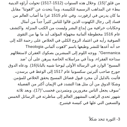
من قلق"(15). وخلال هذه السنوات (1512-1517) تحولت آراؤه الدينية
ببطء عن المذاهب الرسمية للكنيسة، وبدأ يتحدث عن "لاهوتنا" مقابل
ما كان يدرس في ارفورت. وفي عام 1515 عزا ما أصاب العالم من
فساد إلى رجال الكهنوت الذين قالوا للناس كثيراً جداً من أمثال
وحكايات خرافية من إبداع البشر وليست من الكتب المنزلة. واكتشف
عام 1516 مخطوطة ألمانية مجهولة المؤلف أيد ما بها من التقوى
الصوفية رأيه في اعتماد الروح الكلي في الخلاص على رحمة الله إلى
حد أنه أعدها للنشر وطبعها باسم "لاهوت ألماني Theologia
Germanica". ووجه اللوم إلى المبشرين بصكوك الغفران لاستغلالهم
سذاجة الفقراء، وبدأ في مراسلاته الخاصة يبرهن على أن "ضد
المسيح" الوارد في الرسالة الأولى ليوحنا شبيه بالبابا(16). ودعاه الدوق
جورج صاحب ألبرتين سكسونيا عام 1517 إلى الوعظ في برسدن،
فأثبت بالدليل أن مجرد قبول فضائل المسيح يحقق الخلاص للمؤمن.
وشكا الدوق من أن مثل هذا التشدد في الإيمان أكثر من الفضيلة
"سوف يجعل الناس مغرورين ومتمردين فحسب"(17)، وبعد ثلاثة
شهور تحدى الراهب المشهور العالم إلى مناظرته في الرسائل الخمس
والتسعين التي علها في كنيسة فيتنبرج.
3- الثورة تتخذ شكلاً