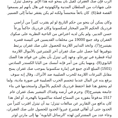
الرب فإن صك الغفران كفيل بأن يمحو عنه هذا الإثم. وحصل تيتزل
على شهادات من السلطان المدنية والكهنوتية في هال بأنهم لم يسمعوا
القصة قط(6). كان بائعاً متحمساً ولكنه لم يكن يفتقر تماماً إلى الضمير.
وكان يمكن أن ينجو من حكم التاريخ لو لم يقترب كثيراً من أراضي
فردريك الحكيم الأمير المختار لسكسونيا وكان فردريك حاكماً ورعاً
حسن التدبير، ولم يكن لديه اعتراض من الناحية النظرية على صكوك
الغفران وقد جمع 19000 من مخلفات القديسين في كنيسة قصره
بفيتنبرج(7)، واتخذ التدابير اللازمة للحصول على صك غفران يرتبط
بتوقيرها كما حصل على صك غفران آخر للمتبرعين بالأموال اللازمة
لبناء قنطرة في تورجاو، وعهد إلى تيتزل بأن يعلن عن فوائد هذا الصك
البابوي(8)، ومهما يكن من أمر فإنه أمسك من البابا الكسندر السادس
(1501) المبلغ الذي جمع في إمارة سكسونيا بموجب صك غفران يمنح
مقابل التبرعات اللازمة للحرب الصليبية ضد الأتراك، وقال إنه سوف
يرفع يده عن المال عندما تتجسم الحرب الصليبية في صورة مادية، ولما
لم يتحقق هذا قط احتفظ فردريك الحكيم بالأموال واستخدمها في بناء
جامعة بفيتنبرج(9). وحرم في أرضه وقتذاك التبشير بصك غفران عام
1517 مدفوعاً بنفوره من السماح لعملة ساكسونيا بالهجرة، أو لعل هذا
كان بدافع من التقارير عن مبالغات تيتزل؛ بيد أن تيتزل اقترب كثيراً من
الحدود حتى أن أهالي فيتنبرج عبروا الحدود للحصول على صك الغفران،
وجاء عدد من المشتركين لهذه "الرسائل البابوية" بها إلى مارتن لوثر