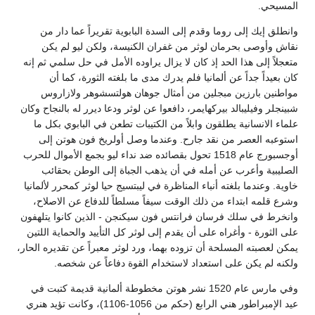
المسيحي.
وانطلق إيك إلى روما وقدم إلى السدة البابوية تقريراً عما دار من
نقاش وأوصى بحرمان لوثر من غفران الكنيسة، ولكن ليو لم يكن
متعجلاً إلى هذا الحد إذ كان لا يزال يراوده الأمل في حل سلمي ثم إنه
كان بعيداً جداً عن ألمانيا فلم يدرك مدى ما بلغته الثورة، كما أن
مواطنين بارزين مبجلين من أمثال جوهان هولتسشوهر ولازاروس
شبينجلر وفيليبالد بيركهايمر، دافعوا عن لوثر ودعا ديرر له بالنجاح وكان
علماء الانسانية يطلقون وابلاً من الكتيبات تطعن في البابوي بكل ما
استوعبه العصر من نقد جارح. وعندما وصل أولريخ فون هوتن إلى
أوجسبورج عام 1518 تحول بقصائده ضد نداء ليو بجمع الأموال للحرب
الصليبية وأعرب عن أمله في أن يذهب الجباة إلى الوطن بحقائب
خاوية. وعندما بلغته أنباء المناظرة في ليبتسيج حيا لوثر كمحرر لألمانيا
وشرع قلمه ابتداء من ذلك الوقت سيفاً مسلطاً للدفاع عن الاصلاح،
وانخرط في سلك فرسان فرانتس فون سيكنجن - الذين كانوا يتلهفون
على الثورة - وأغراه على أن يقدم إلى لوثر كل التأييد والحماية اللتين
يمكن لعصبته المسلحة أن تزوده بهما، ورد لوثر معبراً عن تقديره الحار،
ولكنه لم يكن على استعداد لاستخدام القوة دفاعاً عن شخصه.
وفي مارس عام 1520 نشر هوتن مخطوطة ألمانية قديمة كتبت في
عيد الإمبراطور هني الرابع (حكم من 1056-1106)، وكانت تؤيد هنري