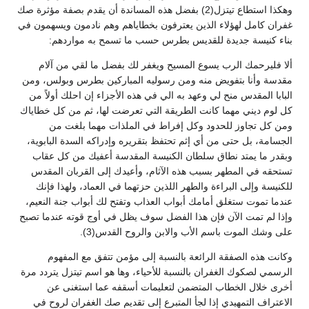
وهكذا استطاع تيتزل(2) بفضل هذه المساندة أن يقدم بصفة مؤثرة صك
غفران كامل لهؤلاء الذين يعترفون بخطاياهم وهم نادمون ويسهمون في
بناء كنيسة جديدة للقديس بطرس حسب ما تسمح به مواردهم:
ألا فليرحمك الرب يسوع المسيح ويغفر لك بفضل ما لقي من آلام
مقدسة وأنا بتفويض منه ومن رسوليه المباركين بطرس وبولس، ومن
البابا المقدس منح لي وعهد به الي في هذه الأجزاء إن احلك أولاً من
كل لوم ديني مهما كانت الطريقة التي تعرضت لها، ثم من كل خطاياك
ومن كل تجاوز للحدود وكل إفراط في الملذات مهما بلغت من
الجسامة، بل حتى من أي إثم تحتفظ بتقريره وإدراكه السدة البابوية،
وبقدر ما يمتد نطاق سلطان الكنيسة المقدسة أعفيك من كل عقاب
تستحقه في المطهر بسبب هذه الآثام، وأعيدك إلى القربان المقدس
للكنيسة وإلى البراءة والطهر اللذين حزتهما في العماد، ولهذا فإنك
عندما تموت ستغلق أمامك أبواب العذاب وتفتح لك أبواب جنة النعيم،
وإذا لم تمت الآن فإن هذا الفضل سوف يظل في أوج قوته عندما تصبح
على وشك الموت باسم الأب والابن والروح القدس(3).
وكانت هذه الصفقة الرائعة بالنسبة إلى مؤمن تتفق مع المفهوم
الرسمي لصكوك الغفران بالنسبة للأحياء، وها هو اسم تيتزل يتردد مرة
أخرى خلال الخطاب المتضمن لتعليمات أسقفه عما استغنى عن
الاعتراف التمهيدي إذا لجأ المتبرع إلى تقديم صك الغفران لروح في