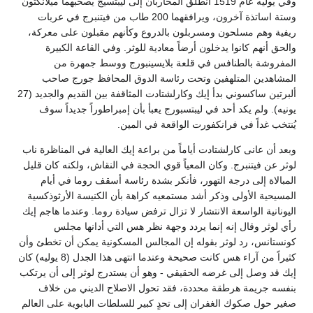
وفي يوليه عام 1519 انطلق المحاربان إلى ليبتسيج يصحبهما ميلانكتون
وستة اساتذة آخرون، ويرافقهما 200 طاب من فيتنبرج في عربات
ريفية وهم مسلحون ومسربلون بالدروع وكأنهم مقبلون على معركة،
والحق أنهم كانوا يدخلون أرضاً معادية للوثر. وفي القاعة الكبيرة
المفروشة بالطنافس في قلعة بلايسينبورج ووسط جمهرة من
المشاهدين المتلهفين وتحت رئاسة الدوق المحافظ جورج صاحب
ألبرتين ساكسوني بدأ إيك وكارلشتادت المثاقفة بين القديم والجديد (27
يونيه). ولم يكد أحد في ليبتسبورج يعبأ بأن إمبراطوراً جديداً سوف
يُنتخب غداً في فرانكفورت الواقعة في المين.
وبعد أن عانى كارلشتادت أياماً من براعة إيك العالية في المناظرة ناب
لوثر عن فيتنبرج. وكان المعياً قوي الحجة في النقاش، ولكنه كان قليل
المبالاة إلى درجة التهور، فأنكر بشدة رئاسة أسقف روما في أيام
المسيحية الأولى وذكر أشد مستمعيه كراهة بأن الكنيسة الأرثوذكسية
اليونانية الواسعة الانتشار لا تزال ترفض سيادة روما. وعندما هاجم إيك
رأي لوثر وقال إنه إنما يردد وجهة نظر هس التي أدانها مجلس
كونستانس، رد لوثر بقوله إن المجالس المسكونية يمكن أن تخطئ وأن
كثيراً من آراء هس كانت صحيحة وعندما انتهى هذا الجدل (8 يوليه) كان
إيك قد وصل إلى غرضه الحقيقي - وهو أن يستدرج لوثر إلى أن يرتكب
بنفسه جريمة هرطقة محددة، فقد تحول الاصلاح الديني من خلاف
صغير حول صكوك الغفران إلى تحدٍ كبير للسلطات البابوية على العالم