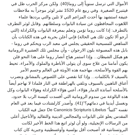
الأموال التي ترسل سنوياً إلى روما(40). ولكن مركز الحرب ظل في
فيتنبرج الصغيرة. وفي ربيع عام 1520 نشر لوثر موجزاً به ملاحظات
عنيفة استشهد بها أحدث المزاعم التي لا تلين والتي يرددها علماء
اللاهوت المحافظون عن سيادة البابوات وسلطانهم. وقابل لوثر التطرف
بالتطرف: إذا كانت روما تؤمن وتعلم بمعرفة البابوات والكرادلة (التي
أرجو ألا تكون تلك هي الحالة) فإني أعلن بحرية في هذه الكتابات بأن
المناهض للمسيحية الحقيقي يجلس في معبد الرب ويحكم في روما -
بابل هذه المصبوغة بلون الارجوان - وأن مجلس تلك العشيرة الرومانية
هو هيكل الشيطان... وإذا استمر هياج أنصار روما على هذا النحو فلن
يكون أمامنا من علاج سوى أن يتولى الأباطرة والملوك والأمراء، تحيط
بهم القوة والأسلحة، مهاجمة هذه الأوبئة في العالم وحسم الأمر
بالسيف لا بالكلمات... وإذا كنا نقضي على اللصوص بالمشانق ونضرب
أعناق الناهبين بالسيوف ونلقي بالهراطقة في النار فلماذا لا نهاجم أيضاً
بالأسلحة أساتذة الدمار هؤلاء، أعني هؤلاء الكرادلة وهؤلاء البابوات وكل
هذه البالوعة من سدوم الرومانية التي أفسدت كنيسة الرب بلا حدود،
ونغسل أيدينا في دمائهم؟"(41). وأصدر كارلشتادت فيما بعد في العام
نفسه "كتيباً" De Canonicis Scripturis Libelus جعل فيه الكتاب
المقدس يعلو على البابوات والمجالس الدينية والتقاليد والأناجيل أعلى
من الرسالات الإنجيلية، ولو أن لوثر اتبع هذا الخط الأخير لكانت
البروتستانتية قد أصبحت أقل بولسية وأوغسطينية وجبرية كان كتاب