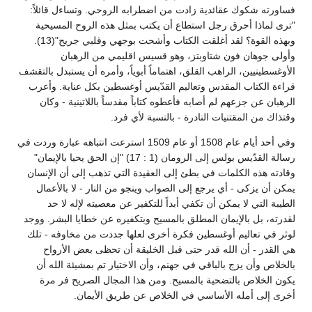
فساورته شكوك عقائدية زادت من اضطرابه الروحي. وتساءل قائلاً:
"ترى لماذا أحرق رجل استطاع أن يكتب بمثل هذه الروح المسيحية
وبهذه القوة؟ لقد أغلقت الكتاب وأشحت بوجهي وقلبي جريح"(13).
وأولى جوهان فون شتاوبتز، وهو قسيس اقليمي من الرهبان
الأوغسطينيين، الراهب القلق، اهتماماً أبوياً، وأمره أن يستبدل بالتقشف
قراءة الكتاب المقدس وتعاليم القدّيس أوغسطين بكل عناية. وأعرب
الرهبان عن جزعهم لم أصابه فأعطوه كتاباً مقدساً باللاتينية - وكان
وقتذاك من المقتنيات النادرة - بالنسبة لأي فرد.
وفي أحد أيام عام 1508 أو عام 1509 استرعت انتباهه عبارة وردت في
رسالة القدّيس بولس إلى الرومان (1 : 17) "إن الحق يحيا بالإيمان"
وقادته هذه الكلمات في بطئ إلى العقيدة التي تذهب إلى أن الإنسان
يمكن أن يزكى - أي يرجع إلى الصواب وينجو من النار - لا بالأعمال
الطيبة التي لا يمكن أن تكفي أبداً للتكفير عن معصيته لإله لا حد
لقدرته، بل بالإيمان المطلق بالمسيح وبتكفيره عن خطايا البشر. ووجد
لوثر في تعاليم أوغسطين فكرة أخرى لعلها جددت من مخاوفه - تلك
هي القدر - أن الله قدر حتى قبل الخليقة أن تحظى بعض الأرواح
بالخلاص وأن يزج بالباقي في جهنم، وأن الاختيار تم بمشيئة الله أن
يكون الخلاص بالتضحية بالمسيح. ومن هذا المجال الصريح فر مرة
أخرى إلى أمله الأساسي في الخلاص عن طريق الأيمان.