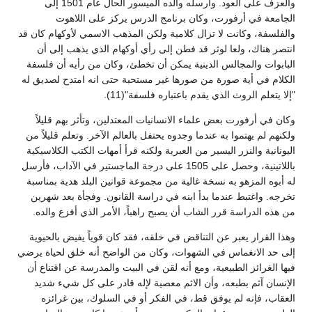
والعزف على العود. وأرسله والده الميسور الحال عام 1501 إلى
الجامعة في أرفورت، وكان برنامج الدرس يركز على اللاهوت
والفلسفة، وكانت لا تزال كلامية ولكن المذهب الاسمي لأوكهام كان قد
انتصر هناك، ولعا لوثر قد فطن إلى رأي أوكهام الذي يذهب إلى أن
البابوات والمجالس الدينية يمكن أن تخطئ، وكان من رأيه أن فلسفة
الكلام في أية صورة من صورها غير مستحبة حتى انه امتدح لصديق له
"إلا يتعلم الروث الذي يقدم باعتباره فلسفة"(11).
وكان في أرفورت بعض علماء الانسانيات المعتدلين، وتأثر بهم قليلاً
ولكنهم لم يهتموا به عندما وجدوه يحتفل بالعالم الآخر. وتعلم قليلاً من
اليونانية والنزر اليسير من العبرية ولكنه قرأ أمهات الكتب الكلاسيكية
باللاتينية، وحصل على 1505 على درجة الماجستير في الآداب، فأرسل
له أبوه المزهو به نسخة غالية من مجموعة قوانين البلد هدية بمناسبة
تخرجه. واغتبط عندما بدأ ابنه في دراسة القانون. وفجأة بعد شهرين
من هذه الدراسة قرر الشاب أن يصبح راهباً، الأمر الذي أفزع والده.
وهذا القرار يعبر عن التناقض في خلقه، فقد كان قوياً يفيض بالحيوية
إلى حد الانغماس في الشهوات، وكان من الواضح أنه خلق لحياة يرضي
فيها الغرائز الطبيعية، ومع أنه لقن في البيت والمدرسة عن اقتناع أن
الإنسان آثم بطبعه، وأن الاثم معصية لإله قادر على كل شيء شديد
العقاب، فإنه لم يوفق قط، في الفكر أو في السلوك، بين غرائزه