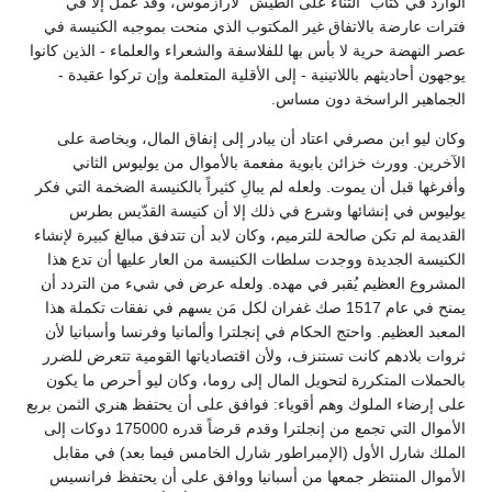
الوارد في كتاب "الثناء على الطيش" لأرازموس، وقد عمل إلا في
فترات عارضة بالاتفاق غير المكتوب الذي منحت بموجبه الكنيسة في
عصر النهضة حرية لا بأس بها للفلاسفة والشعراء والعلماء - الذين كانوا
يوجهون أحاديثهم باللاتينية - إلى الأقلية المتعلمة وإن تركوا عقيدة -
الجماهير الراسخة دون مساس.
وكان ليو ابن مصرفي اعتاد أن يبادر إلى إنفاق المال، وبخاصة على
الآخرين. وورث خزائن بابوية مفعمة بالأموال من يوليوس الثاني
وأفرغها قبل أن يموت. ولعله لم يبالِ كثيراً بالكنيسة الضخمة التي فكر
يوليوس في إنشائها وشرع في ذلك إلا أن كنيسة القدّيس بطرس
القديمة لم تكن صالحة للترميم، وكان لابد أن تتدفق مبالغ كبيرة لإنشاء
الكنيسة الجديدة ووجدت سلطات الكنيسة من العار عليها أن تدع هذا
المشروع العظيم يُقبر في مهده. ولعله عرض في شيء من التردد أن
يمنح في عام 1517 صك غفران لكل مَن يسهم في نفقات تكملة هذا
المعبد العظيم. واحتج الحكام في إنجلترا وألمانيا وفرنسا وأسبانيا لأن
ثروات بلادهم كانت تستنزف، ولأن اقتصادياتها القومية تتعرض للضرر
بالحملات المتكررة لتحويل المال إلى روما، وكان ليو أحرص ما يكون
على إرضاء الملوك وهم أقوياء: فوافق على أن يحتفظ هنري الثمن بربع
الأموال التي تجمع من إنجلترا وقدم قرضاً قدره 175000 دوكات إلى
الملك شارل الأول (الإمبراطور شارل الخامس فيما بعد) في مقابل
الأموال المنتظر جمعها من أسبانيا ووافق على أن يحتفظ فرانسيس