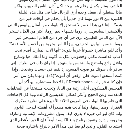
العاشر، يمتاز بكمال وعلم هما بهجة لكل آذان الناس الطيبين، ولكن
ماذا يستطيع أن يفعل وحده أرق الرجال قلباً في مثل هذه البلبلة
الكبيرة بين الامور مهما كان جديراً بأن يحكم في أوقات خير من
هذه؟... إننا في هذا العصر لا نستحق إلا بابوات من أمثال يوليوس الثاني
وألكسندر السادس... إن روما نفسها - نعم روما، أكثر من الكل، تسخر
الآن من الناس الطيبين، ترى في أي جزء من العالم المسيحي غير
روما، حصن بابيلون الحقيقي، يهزأ الناس بحرية من أحسن الأساقفة؟"
وأكد لليو مباشرة خضوعاً غريباً بقوله: "أيها الاب المبارك أقدم تحت
أعتاب قداستك تذللي وخضوعي بكل ما أكونه وما أملك. هيا وسارع،
واقتل وادعِ واستدعِ واستحسن واستهجن إذا راق ذلك في نظرك. إني
سأقر بأن صوتك هو صوت المسيح، إذ يقيم في جسدك ويتحدث. وإذا
كنت أستحق الموت فلن ارفض أن أموت"(21). ومهما يكن من أمر
فإن كتابة قرارات Resolutiones كما لاحظ مستشارو ليو أكد أن
المجلس المسكوني أعلى رتبة من البابا، وتحدث مستخفاً عن المخلفات
المقدسة وعن الحجج وأنكر فضائل القديسين الزائدة ونبذ كل الإضافات
التي قام بها البابوات في القرون الثلاثة الأخيرة على نظرية صكوك
الغفران وممارستها، ولما كانت هذه مصدراً له أهميته للدخل البابوي
ولما كان ليو في حيرة لا يدري كيف يمول مشروعاته الإنسانية ومنازله
وحروبه وإدارة وتنفيذ برنامج بناء الكنيسة أيضاً فإن الحبر الأعظم الذي
استبد به القلق، والذي لم يعبأ في مبدأ الأمر بالنزاع باعتباره ضجة