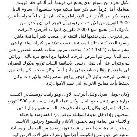
الأول بجزء من المبلغ الذي يجمع في فرنسا، أما ألمانيا فقد قوبلت
بمعاملة أقل كرماً، فلم تكن فيها ملكية قوية تستطيع أن تساوم البابا
ومهما يكن من الأمر، فإن الإمبراطور ماكمليان نال مبلغاً متواضعاً قدره
3000 فلورين من الإيرادات، وفوض آل فوجر في أن يأخذوا من
الأموال التي تجمع مبلغ 20000 فلورين كانوا قد أقرضوه لألبرخت
البراندنبرجي لكي يدفعها للبابا لتثبيته في منصب كبير أساقفة ماينز.
ولسوء الحظ كانت تلك المدينة قد فقدت ثلاثة من كبراء أساقفتها في
عشر سنوات (1504-1514) ودفعت مرتين نفقات باهظة للحصول على
تأييد البابا، ومن ثم اقترض البرخت ليعفيها من الدفع مرة ثالثة - ووافق
ليو وقتذاك على أن يتولى رئيس الأساقفة الشاب توزيع صكوك الغفران
في ماجدبرج وهالبرشتادت وفي ماينز أيضاً. وكان يصحب كل واحد من
واعظي ألبرخت وكيل لآل فوجر يراجع المصروفات والإيرادات وكان
يحتفظ بأحد مفاتيح الخزانة التي تضم الأموال(1).
وكان جوهان تيتزل وكيل ألبرخت الأول، وهو راهب دومينيكاني اكتسب
مهارة وشهرة في جمع المال. وكان عمله الرئيسي منذ عام 1500 توزيع
صكوك الغفران، وكان يلقى عادة في هذه المهام عون رجال الدين
المحليين وإذا دخل مدينة استقبله موكب من القساوسة والحكام
والأتقياء من العامة وهم يحملون الأعلام والشموع ويرتلون الأناشيد
ويرفعون نشرة صك الغفران عالية فوق وسادة من المخمل أو وسادة
مذهبة في حين تقرع الكنيسة أجراسها وتعزف على آلات الأرغن فيها