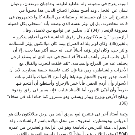
البنية، يعرج في مشيته، وله تقاطيع لطيفة، وحاجبان مرتفعان، وعينان
تنمان عن الخجل، وقد أصبح مفكر الاصلاح الديني هذا محبوباً في
فيتنبرج إلى حد أن خمسمائة أو ستمائة من الطلبة كانوا يتجمهرون في
قاعة محاضرته، بل إن لوثر نفسه الذي وصفه بأنه "ستحلى بكل فضيلة
معروفة للإنسان"(34) كان يجلس في تواضع بين تلاميذه. وقال
أرازموس: "إن ميلانكتون رجل رقرق الحاشية فحتى أعداؤه يذكرونه
بالخير(35). وكان لوثر يلذ له الصراع بينما كان ميلانكتون يؤثر المسالمة
والتراخي، وكان لوثر يؤنبه أحياناً على أنه حليم أكثر مما يجب، إلا أن
أنبل جانب للوثر وأشده اعتدالاً قد اتضح في حبه الذي لم ينقطع لرجل
يختلف عنه في المزاج والسياسة. "لقد خلقت للحرب والقتال مع
الأحزاب والشياطين، ومن هنا فإن كتب عاصفة خليقة بمحارب. لابد أن
أجتث جذور جذوع الأشجار وبقاياها وأن أنتزع الأشواك وأقلم نباتات
الأسوار وأن أردم الحفر، فأنا خبير بالإحراج وأستطيع أن أقتحم فيها
طريقاً وأن أهيّئ الامور، أما الأستاذ فيليب فإنه يسير في رفق وهدوء
ويفلح الأرض ويزرع ويبذر ويسقي وهو مسرور كما حباه الله في سخاء"
(36).
وثمة أستاذ آخر في فيتنبرج لمع ببريق أشد من بريق ميلانكتون ذلك هو
أندرياس بودينشتاين، المعروف من محل ميلاده باسم كارلشتادت، وقد
انضم إلى هيئة التدريس بالجامعة وهو في الرابعة والعشرين من عمره
(1504) وفي الثلاثين عين أستاذاً لكرسي الفلسفة التومية واللاهوت.