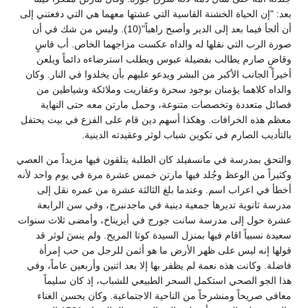
بعد: "إن الحياة الخشنة القاسية التي عشتها معهما هي التي دفعتني إلى
أن ألجأ فيما بعد إلى الدير وأصبح راهباً"(10). وليس من شك في أن
صورة الرب التي نقلها له والداه عكست مزاجهما الخاص. أب قاسٍ
وقاضٍ صارم يطالب بفضيلة عبوس ويطلب استرضاءه دائماً ويلعن
أخيراً الجانب الأكبر من البشر ويدعو عليهم بأن يخلدوا في النار. وكان
والداه كلاهما يؤمنان بوجود سحرة وعفاريت وملائكة وشياطين من
فصائل متعددة وتخصصات متنوعة، وحمل مارتن معه حتى النهاية
معظم هذه الخرافات. وهكذا أسهم دين قام على الفزع في بيت يحتفل
بالتأديب الصارم في تكوين شباب لوثر وعقيدته الدينية.
والتحق بمدرسة في مانسفيلد كان الطلبة يتلقون فيها مزيداً من العصي
وكثيراً من الوعظ وجُلد فيها مارتن خمس عشرة مرة في يوم واحد لأنه
أخطأ في اعراب اسم. وعندما بلغ الثالثة عشرة من عمره نقل إلى
مدرسة ثانوية تديرها جمعية دينية في ماجدنبرج، وفي سن الرابعة
عشرة حول إلى مدرسة سانت جورج في أيزيناخ، وأمضى ثلاث سنوات
سعيدة نسبياً اقام فيها بمنزل السيدة كوتا المريح. ولم ينسَ لوثر قد
قولها إنه ليس على ظهر الأرض ما هو أثمن للرجل من حب إمرأة
فاضلة. وكانت هذه نعمة لم يظفر بها إلا بعد اثنين وأربعين عاماً، وفي
هذا الجو الصحي استكمل السحر الطبيعي للشباب، إذ كان سليماً
معافى صريحاً ومنشرحاً من الناحية الاجتماعية. وكان يحسن الغناء