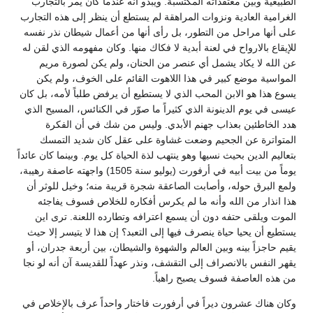
الطبيعية وبين معتقداته المكتسبة. ويبدو أنه عندما كان يمر بالتجارب
الغرامية العادية ونزوات المراهقة لم يستطع أن ينظر إلى هذه التجارب
على أنها مراحل من التطور، بل رأى أنها من أعمال شيطان نذر نفسه
للإيقاع بالارواح في لعنة أبدية لا فكاك منها. وكان مفهومه الذي لقن له
عن الله لا يكاد يشمل أي عنصر من الحنان، ولم يكن لصورة مريم
المواسية موضع كبير في هذا اللاهوت القائم على الخوف، ولم يكن
يسوع هذا هو الابن المحب الذي لا يستطيع أن يرفض طلباً لأمه، بل كان
عيسى في يوم الدينونة الذي كثيراً ما صوّر في الكنائس، المسيح الذي
هدد الخاطئين بعذاب جهنم الأبدي. وليس من شك في أن الفكرة
المتواترة عن الجحيم وضعت غشاوة على عقل كان شديد التمسك
بتعاليم الدين بحيث نسيها وهو ينتهب لذة الحياة كل يوم. وبينما كان عائداً
يوماً من بيت أبيه في أرفورت (يوليو سنة 1505) واجهته عاصفة رهيبة،
ولمع البرق حوله، وأصابت الصاعقة شجرة قريبة منه؛ وخيل للوثر أن
هذا انذار من الله وأنه ما لم يكرس أفكاره للخلاص فسوف يفاجئه
الموت ويلقى حتفه دون أن يسمع اعترافه وتطارده اللعنة. ترى اين
يستطيع أن يحيا حياة ينصرف فيها إلى التعبد؟ إن هذا لا يتيسر إلا حيث
يقيم حاجزاً بينه وبين العالم والشهوة والشيطان، بين أربعة جدران، أو
يقهر النفس بالانصراف إلى التقشف، ونذر عهداً للقديسة آن أنه لو نجا
من هذه العاصفة فسوف يصبح راهباً.
وكان هناك عشرون ديراً في أرفورت فاختار واحداً عرف بالإخلاص في