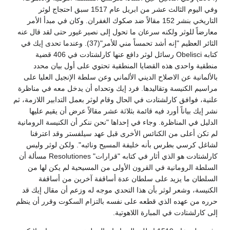
وفي اليوم الثالث عشر من ابريل عام 1517 سبق احتجاج لوثر
التاريخي بنشر 152 مقالاً ضد صكوك الغفران. وكان في مبدأ الأمر
معارضاً للوثر ولكنه سرعان ما تحول إلى نصير غيور حتى لقد قال عنه
الثائر العظيم "إنه أشد تحمساً مني للأمر"(37). وعندما تحدى إيك في
كتابه Obelisci رسائل لوثر دافع عنها كارلشتادت في 406 قضية
منطقية واحدى هذه القضايا المنطقية تحتوي على أول بيان محدد
بالألمانية عن الاصلاح الديني الألماني وعن سلطة الإنجيل العليا على
مراسيم الكنيسة وتقاليدها. فرد إيك وتحداه أن يدخل معه في مناظرة
علنية، فوافق كارلشتادت في الحال وقام لوثر بعمل التدابير اللازمة، ثم
نشر إيك بياناً أورد فيه قائمة بثلاثة عشر مقالاً عرض أن يقيم عليها
الدليل في المناظرة. وجاء في إحداها "نحن ننكر أن الكنيسة الرومانية
لم تكن أعلى من الكنائس الأخرى قبل عهد سيلفستر وقد اعترفنا
لشاغل كرسي بطرس بأنه خليفة المسيح ونائبه". ولكن لوثر وليس
كارلشتادت هو الذي أثار في كتابه "قرارات" Resolutiones مسألة أن
السلطة الرومانية في القرون الأولى من المسيحية لم يكن لها من
السلطان ما يزيد على سلطان عدة أساقفة آخرين من أساقفة
الكنيسة، وشعر لوثر بأن هذا التحدي موجه له وزعم أن مقال إيك قد
حرره من عهده الذي قطعه على نفسه بالتزام السكوت وقرر أن ينظم
إلى كارلشتادت في المبارة اللاهوتية.