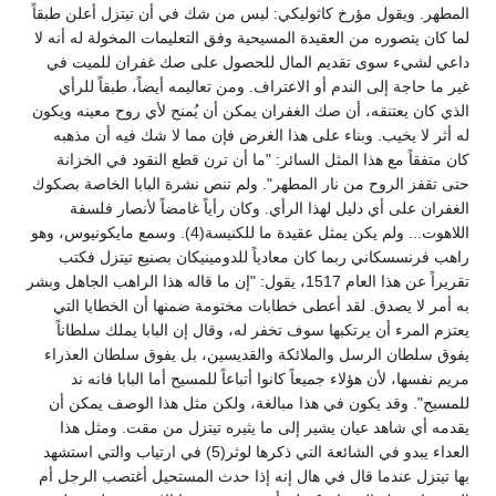
المطهر. ويقول مؤرخ كاثوليكي: ليس من شك في أن تيتزل أعلن طبقاً
لما كان يتصوره من العقيدة المسيحية وفق التعليمات المخولة له أنه لا
داعي لشيء سوى تقديم المال للحصول على صك غفران للميت في
غير ما حاجة إلى الندم أو الاعتراف. ومن تعاليمه أيضاً، طبقاً للرأي
الذي كان يعتنقه، أن صك الغفران يمكن أن يُمنح لأي روح معينه ويكون
له أثر لا يخيب. وبناء على هذا الغرض فإن مما لا شك فيه أن مذهبه
كان متفقاً مع هذا المثل السائر: "ما أن ترن قطع النقود في الخزانة
حتى تقفز الروح من نار المطهر". ولم تنص نشرة البابا الخاصة بصكوك
الغفران على أي دليل لهذا الرأي. وكان رأياً غامضاً لأنصار فلسفة
اللاهوت... ولم يكن يمثل عقيدة ما للكنيسة(4). وسمع مايكونيوس، وهو
راهب فرنسسكاني ربما كان معادياً للدومينيكان بصنيع تيتزل فكتب
تقريراً عن هذا العام 1517، يقول: "إن ما قاله هذا الراهب الجاهل وبشر
به أمر لا يصدق. لقد أعطى خطابات مختومة ضمنها أن الخطايا التي
يعتزم المرء أن يرتكبها سوف تخفر له، وقال إن البابا يملك سلطاناً
يفوق سلطان الرسل والملائكة والقديسين، بل يفوق سلطان العذراء
مريم نفسها، لأن هؤلاء جميعاً كانوا أتباعاً للمسيح أما البابا فانه ند
للمسيح". وقد يكون في هذا مبالغة، ولكن مثل هذا الوصف يمكن أن
يقدمه أي شاهد عيان يشير إلى ما يثيره تيتزل من مقت. ومثل هذا
العداء يبدو في الشائعة التي ذكرها لوثر(5) في ارتياب والتي استشهد
بها تيتزل عندما قال في هال إنه إذا حدث المستحيل أغتصب الرجل أم