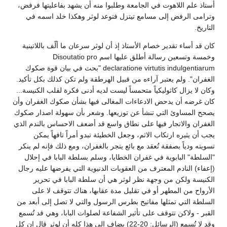
أستاذ علم اللاهوت في الجامعة وطلبوا منه أن يشهد بفاعليتها فرفض،
وترامى الرفض إلى مسامع تيتزل فتوعد لوثر وهكذا خلد اسمه في
التاريخ.
كان قد أساء تقدير خصام الأستاذ إذ أن لوثر سرعان ما ألّف باللاتينية
وخمسة وتسعين رسالة أطلق عليها اسم Disoutatio pro
declaratione virtutis indulgentiarum "بحث في بيان قوة صكوك
الغفران". ولم يعتبر آراءه من قبيل الهرطقة ولم تكن كذلك بكل تأكيد.
وكان لا يزال كاثوليكياً متحمساً ليست لديه أدنى فكرة لقلب الكنيسة...
كان غرضه أن يدحض الادعاءات المغالى فيها بشأن صكوك الغفران وأن
يصحح المساوئ التي تنشأ عن توزيعها. وشعر بأن سهولة اصدار صكوك
الغفران والاتجار فيها على نطاق واسع قد أضعف الاحساس بالندم الذي
يجب أن يثيره ارتكاب الاثم، وجعل الخطيئة تبدو أمراً تافهاً يمكن
تسويته ودياً بصفقة تُعقد مع بائع يتجر بالغفران، ومع ذلك فإنه لم ينكر
"السلطة" البابوية في غفران الخطايا، وسلم بسلطة البابا في إحلال
(إعفاء) النادم المعترف من العقوبات الدنيوية التي يفرضها عليه رجال
الكنيسة ولكن من وجهة نظر لوثر هي أن سلطة البابا في تحرير
الأرواح من المطهر أو في تقليل مدة عقابها، هناك تتوقف لا على
السلطة التي تمثلها مفاتيح بطرس الرسول والتي لا تصل إلى أبعد من
القبر - ولاكن تتوقف على تأثير الشفاعة لصلوات البابا، وهي قد تُسمع
وقد لا تُسمع (الرسائل: 20-22) يضاف إلى هذا كله أن لوثر قال إن كل