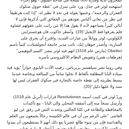
المخزون لديه وقدره 800 نسخة في ساحة السوق - وهو إجراء
استهجنه لوثر في جذل. ورد على تيتزل في "عظة حوول صكوك
الغفران والرحمة"، وختمها بقوله في تحد لا نظير له: "إذا كنت هرطيقاً
في نظر مَن تعاني أكياس نقودهم من الحقائق التي أذكرها فإني لا
أبالي كثيراً بصياحهم لأنه لا يقول هذا إلا مَن رانت على عقولهم غشاوة
فلم يعرفوا قط الإنجيل"(19). وأمطر جاكوب فان هوجسترايتن
الكولوني، لوثر ووابلاً من عبارات التنديد، واقترح أن يحرق على
السارية، وأصدر جوهان إيك، نائب مدير جامعة أنجولشتادت كتيباً باسم
Obeilsci (مارس عام 1518) اتهم فيه لوثر بنشر "السم البوهيمي"
(هرطقات هس) وتقويض النظام الاكليروسي بأسره.
وفي روما نشر سيلفستر بريرياس، رقيب الأدب البابوي حواراً "يؤيد فيه
سيادة البابا المطلقة بألفاظ لا تخلوا تماماً من المبالغة وبخاصة عندما
يبسط نظريته إلى نقطة خاصة بالتجارة في صكوك الغفران ليس لها
سند ولا عليها دليل"(20).
وردّ لوثر في كتيب اسمه Resolutiones قرارات (أبريل عام 1518)
وأرسل نسخاً منه إلى أسقفه المحلي وإلى البابا - مع تأكيدات
بالمحافظة والطاعة في كلتا الحالتين وتحدث النص في رفق عن ليو
العاشر: "على الرغم من أن في عالم الكنيسة رجالاً يجمعون بين العلم
والقداسة فإن من سوء طالع عصرنا مع ذلك أنهم لا يستطيعون أن يمدوا
يد العون للكنيسة... وها نحن أولاء نجد حبراً أعظم لا يباري هوليو