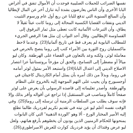
نفسها الضرائب للحملات الصليبية فوجدت أن الأموال تنفق في أغراض
البابا الأخرى وأن الناس يعارضون بشدة أية تنازل آخر عن المال لإيطاليا
وأن المبالغ السنوية التي تدفع للبابا عن ريع أول عام ورسوم التثبيت
الديني ونفقات القضايا الكنسية المحالة إلى روما كانت عبئاً ثقيلاً لا
يطاق، وأن التبرعات الألمانية كانت تعطى مثل ثمار البرقوق إلى
القساوسة الإيطاليين. وقال أحد النواب إن مثل هذا الرفض الجريء
للمطالب البابوية لم يعرف قط في تاريخ ألمانيا(23). وعندما لاحظ
ماكسمليان روح الثورة بين الأمراء كتب إلى روما ينصح بالحرص في
معاملة لوثر، ولكنه وعد بالتعاون في القضاء على الهرطقة. وكان ليو
ميالاً أو مضطراً إلى التسامح، والحق أن مؤرخاً بروتستانتياً عزا انتصار
الاصلاح الديني إلى اعتدال البابا(24) واستبعد الأمر بمثول لوثر أمامه
في روما، وبدلاً من ذلك أمره بأن يمثل أمام الكاردينال كاجيتان في
أوجسبورج وأن يجيب على التهم الموجهة إليه بالخروج على النظام
والهرطقة. وأصدر تعليماته إلى قاصده الرسولي بأن يعرض على لوثر
صفحاً كاملاً ومناصب في المستقبل إذا تراجع عن أقواله وأقر بذلك وإلا
فإنه سوف يطلب من السلطات الزمنية أن ترسله إلى روما(25). وفي
الوقت نفسه أعلم ليو عن نيته في تقديم تكريم لفردريك طالما تطلع
إليه الأمير المختار الورع - ألا وهو "الوردة الذهبية" التي كان البابوات
يمنحونها للحكام الزمنيين الذين يودون أن يخصّوهم بأرفع هباتهم، ولعل
ليو عرض وقتذاك أن يؤيد فردريك كوارث للعرش الامبراطوري(26).