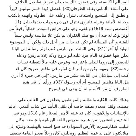
المسالم للكنيسة، وفي غضون ذلك يجب أن تعرض تفاصيل الخلاف
على أسقف ألماني يقبله الطرفان(30) للفصل فيها. فسر ميلتيتز كثيراً
وانطلق إلى ليبتسيج واستدعى تيتزل وعنّفه على تطاوله واتهمه بالكذب
وخيانة الأمانة وعزله فانزوى تيتزل في ديره ومات بعدها بقليل (11
أغسطس سنة 1519) وتلقى، وهو على فراش الموت، خطاباً رقيقاً من
لوثر يؤكد له فيه أن بيع صك الغفران لم يكن غلا مناسبة وليس سبباً
للفتنة و "أن المسألة لم تكن قد بدأت من أجل ذلك ولكن أن للموضوع
الوليد أبا آخر"(31). وفي الثالث من مارس كتب لوثر رسالة إلى البابا
يعلن فيها خضوعه التام فرد عليه ليو بروح وديّة (29 مارس) ودعاه
للحضور إلى روما ليدلي باعترافه، وعرض عليه مالاً لتغطية نفقات
رحلته(32). ومهما يكن من أمر فإن لوثر، في تناقض صريح كان قد
كتب إلى سبالاتان في الثالث عشر من مارس: "إني في حيرة لا أدري
هل البابا مناهض للمسيح أم أنه رسوله"(33). ورأى أن في هذه
الظروف أن من الأسلم له أن يبقى في فيتنبرج.
وهناك كانت الكلية والطلبة والمواطنون يعطفون في الغالب على
قضيته، ولقد أسعده بصفة خاصة أن يلقى التأييد من شاب ألمعي، عالم
بالإنسانيات واللاهوت، كان قد عينه الأمير المختار عام 1518 وهو في
الحادية والعشرين من عمره لتدريس اللغة اليونانية بالجامعة. وكان
فيليب شفارتسرت (الأرض السوداء) قد صبغ اسمه بالهيلينية وغيرّه إلى
ميلانكتون على يد عمه العظيم رويخلين، كان رجلاً صغير القامة ضعيف