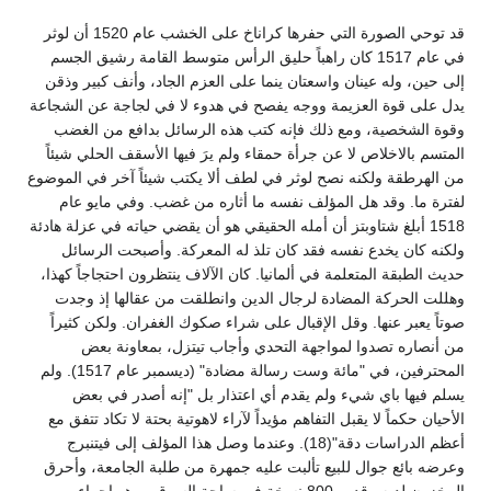
قد توحي الصورة التي حفرها كراناخ على الخشب عام 1520 أن لوثر
في عام 1517 كان راهباً حليق الرأس متوسط القامة رشيق الجسم
إلى حين، وله عينان واسعتان ينما على العزم الجاد، وأنف كبير وذقن
يدل على قوة العزيمة ووجه يفصح في هدوء لا في لجاجة عن الشجاعة
وقوة الشخصية، ومع ذلك فإنه كتب هذه الرسائل بدافع من الغضب
المتسم بالاخلاص لا عن جرأة حمقاء ولم يرَ فيها الأسقف الحلي شيئاً
من الهرطقة ولكنه نصح لوثر في لطف ألا يكتب شيئاً آخر في الموضوع
لفترة ما. وقد هل المؤلف نفسه ما أثاره من غضب. وفي مايو عام
1518 أبلغ شتاوبتز أن أمله الحقيقي هو أن يقضي حياته في عزلة هادئة
ولكنه كان يخدع نفسه فقد كان تلذ له المعركة. وأصبحت الرسائل
حديث الطبقة المتعلمة في ألمانيا. كان الآلاف ينتظرون احتجاجاً كهذا،
وهللت الحركة المضادة لرجال الدين وانطلقت من عقالها إذ وجدت
صوتاً يعبر عنها. وقل الإقبال على شراء صكوك الغفران. ولكن كثيراً
من أنصاره تصدوا لمواجهة التحدي وأجاب تيتزل، بمعاونة بعض
المحترفين، في "مائة وست رسالة مضادة" (ديسمبر عام 1517). ولم
يسلم فيها باي شيء ولم يقدم أي اعتذار بل "إنه أصدر في بعض
الأحيان حكماً لا يقبل التفاهم مؤيداً لآراء لاهوتية بحتة لا تكاد تتفق مع
أعظم الدراسات دقة"(18). وعندما وصل هذا المؤلف إلى فيتنبرج
وعرضه بائع جوال للبيع تألبت عليه جمهرة من طلبة الجامعة، وأحرق