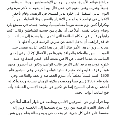
مراعاة قواعد الأديرة، وهو دير الرهبان الأوغسطينيين، ودعا أصدقاءه
جميعاً وشرب وغنى معهم في حفل قال لهم إنه يقوم به لآخر مرة وفي
اليوم التالي استقبل في خلوة بدير كمبتدئ في الرهبنة، وقام بأحقر
الأعمال في تواضع لا يخلو من الاعتزاز بالنفس، وتلا الصلوات مراراً
وتكراراً كمن نوّم نفسه تنويماً مغناطيسياً، وتجمد جسده في مضجع بارد
وصام وعذب نفسه، أملاً في أن يطرد من جسده الشياطين وقال: "كنت
راهباً ورعاً أراعي أحكام الطائفة التي أنتمي إليها بشدة إلى حد أنه... إذ
قد قدر لراهب أن يدخل الجنة عن طريق الرهبنة فإني أدخلها لا
محالة... ولو أن هذا الأمر طال أكثر من هذا لكنت عذبت نفسي حتى
الموت بالسهر والصلاة والقراءة وغيرها من الأعمال"(12). وفي إحدى
المناسبات عندما اختفى عن الاعين بضعة أيام اقتحم اصدقاؤه عليه
خلوته فوجدوه يرقد على الأرض غائب الوعي، وكانوا قد أحضروا معهم
عوداً وعزف عليه واحد منهم فاسترد قواه وشكرهم. وفي سبتمبر عام
1506 أقسم قسماً مغلظاً بأن يلتزم الخصاصة والعفة والطاعة، وفي
مايو عام 1507 رُسم قساً ومحضه زملاؤه الرهبان نصيحة ودية وأكد له
أحدهم أن عذاب المسيح إنما هو تكفير عن طبيعة الإنسان الخاطئة وأنه
فتح للتائب أبواب الجنة.
وما قرأه لوثر عن الصوفيين الألمان وبخاصة عن تاولر أعطاه أملاً في
أن يجتاز الثغرة الرهيبة بين روح تنزع بطبيعتها إلى الخطيئة وبين إله
مقسط قادر على كل شيء. ثم وقعت في يديه رسالة بقلم جون هس