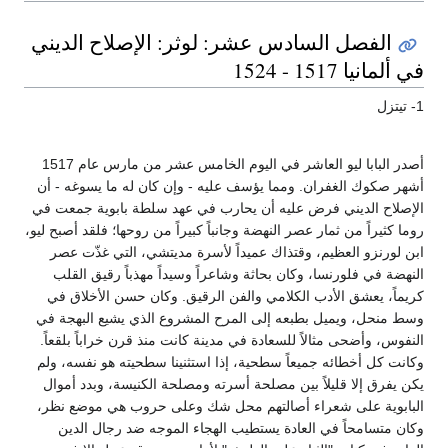
الفصل السادس عشر: لوثر: الإصلاح الديني
في ألمانيا 1517 - 1524
1- تيتزل
أصدر البابا ليو العاشر في اليوم الخامس عشر من مارس عام 1517
أشهر صكوك الغفران. ومما يؤسف عليه - وإن كان له ما يسوغه - أن
الإصلاح الديني فرض عليه أن يحارب في عهد سلطة بابوية جمعت في
روما كثيراً من ثمار عصر النهضة وجانباً كبيراً من روحها؛ فلقد أصبح ليو،
ابن لورنزو العظيم، وقتذاك عميداً لأسرة مديتشي، التي غذّت عصر
النهضة في فلورنسا، وكان بحاثة وشاعراً وسيداً مهذباً رقيق القلب
كريماً، يعشق الأدب الكلامي والفن الرقيق. وكان حسن الأخلاق في
وسط منحل، ويميل بطبعه إلى المرح المشروع الذي يشيع البهجة في
النفوس، وأضحى مثالاً للسعادة في مدينة كانت منذ قرن خراباً بلقعاً.
وكانت كل أخطائه جميعاً سطحية، إذا استثنينا سطحيته هو نفسه، ولم
يكن يفرق إلا قليلاً بين مصلحة أسرته ومصلحة الكنيسة، وبدد أموال
البابوية على شعراء أصالتهم محل شك وعلى حروب هي موضع نظر،
وكان متسامحاً في العادة يستطيب الهجاء الموجه ضد رجال الدين