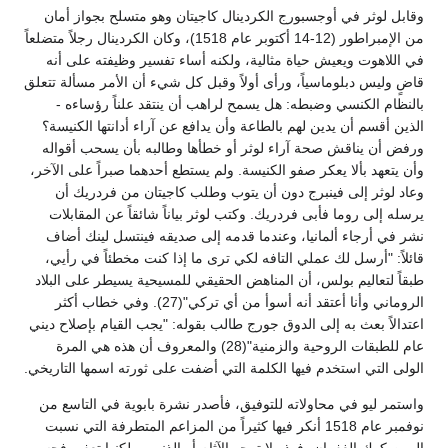
وقابل لوثر في أوجسبورج الكردينال كاجيتان وهو متسلح بجواز أمان
من الإمبراطور (12-14 أكتوبر عام 1518)، وكان الكردينال رجلاً متضلعاً
في اللاهوت ويعيش حياة مثالية، ولكنه أساء تفسير وظيفته على أنه
قاضٍ وليس دبلوماسياً، ورأى أولاً وقبل كل شيء أن الأمر مسألة تتعلق
بالنظام الكنسي وضبطه: هل يسمح لراهب أن ينتقد علناً رؤساءه -
الذين أقسم أن يدين لهم بالطاعة وأن يدافع عن آراء أدانتها الكنيسة؟
ورفض أن يناقش صحة آراء لوثر أو خطأها وطالبه بأن يسحب أقواله
وأن يتعهد بألا يعكر صفو الكنيسة. ولم يستطع أحدهما صبراً على الآخر،
وعاد لوثر إلى فينبرج دون أن يتوب وطلب كاجيتان من فردريك أن
يرسله إلى روما فأبى فردريك. وكتب لوثر بياناً شائقاً عن المقابلات
نشر في أرجاء ألمانيا، وعندما قدمه إلى صديقه فينتسل لينك أضاف
قائلاً: "أرسل لك عملي التافه لكي ترى ما إذا كنت مخطئاً في رأيي،
طبقاً لتعاليم بولس، أن المناهض الحقيقي للمسيحية يسيطر على البلاد
الروماني وأنا أعتقد أنه أسوأ من أي تركي"(27). وفي خطاب أكثر
اعتدالاً بعث به إلى الدوق جورج طالب بقوله: "يجب القيام بإصلاح ديني
عام للطبقات الروحية والزمنية"(28) والمعروف أن هذه هي المرة
الولى التي استخدم فيها الكلمة التي أضفت على ثورته اسمها التاريخي.
واستمر ليو في محاولاته للتوفيق، فأصدر نشرة بابوية في التاسع من
نوفمبر عام 1518 أنكر فيها كثيراً من المزاعم المتطرفة التي نسبت