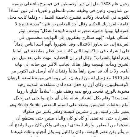
وحول عام 1508 نقل إلى دير أوغسطين في فيتنبرج بناء على توصية
من شتاوبيتز، وعين في وظيفة معلم للمنطق والفيزياء، ثم عين أستاذاً
للاهوت في الجامعة. وكانت فيتنبرج عاصمة الشمال - وقلما كانت محل
إقامة - لفردريك الحكيم وقال أحد المعاصرين عنها: "مدينة فقيرة لا
أهمية لها بيوتها خشبية صغيرة، قديمة قبيحة الشكل" ووصف لوثر
السكان بقوله: "إنهم سكارى يفتقرون إلى التهذيب منغمسون في
العربدة إلى حد يجاوز الاعتدال، وقد اشتهروا بأنهم أشد الناس إدماناً
على الشراب في ساكسونيا التي كانت تعد أعظم مقاطعة في ألمانيا
يغرم أهلها بالشراب". وقال لوثر إن الحضارة انتهت على بعد ميل من
الشرق وبدأت الهمجية وظل هناك الجانب الأكبر من حياته إلى نهاية
أيامه. ولا بد أنه قد أصبح راهباً مثالياً وقتذاك لأنه أرسل في اكتوبر من
عام 1510 مع زميل له من الرهبان، إلى روما في مهمة غامضة للرهبان
الأوغسطينيين، وكان أول رد فعل عنده لدى مشاهدته المدينة رهبة
مشوبة بالورع، فسجد ورفع يديه وهتف يقول: "سلاماً عليكِ يا روما
المقدسة!" وقام بكل الشعائر شأنه شأن أي حاج، وانحنى في إجلال
أمام مخلفات القديسين وصعد على السلم المقدس Scala Santa وهو
يسير على ركبتيه، وزار عشرين كنيسة وظفر بكثير من صكوك
الغفران، حتى انه تمنى أو كاد لو كان والداه ميتين حتى يستطيع أن
ينقذهما من المطهر. وارتاد المنتدى الروماني ولكن كان من الواضح أنه
لم يتأثر بفن عصر النهضة، وكان رافائيل ومايكل أنجيلو ومئات غيرهما