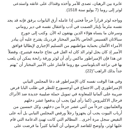
عابرة بين الرهبان، تصدى للأمر وأخذه وقتذاك على عاتقه واستدعى
لوثر إلى روما (7 يوليو سنة 1518).
وواجه لوثر قراراً حرجاً فحتى إذا عامله أرق البابوات برفق فإنه قد يجد
نفسه ملزماً بإيثار الصمت في أدب واعتقال نفسه في دير روماني
وسرعان ما ينساه هؤلاء الذين يهتفون له الآن. وكتب إلى جورج
سبالاتان القسيس الخاص بالأمير المختار فردريك يقترح عليه أن يبادر
الأمراء الألمان بحماية مواطنيهم من التسليم الإجباري لإيطاليا فوافق
الأمير إذ كان يجل لوثر الذ كان له الفل في نجاح جامعة فيتنبرج، وفضلاً
عن هذا فإن الإمبراطور ماكس رأى أن لوثر ورقة رابحة يمكن أن يلعب
بها في نزاعه الدبلوماسي مع روما فأشار على الأمير المختار أن "يهتم
جداً بذلك الراهب"(22).
وفي هذا الوقت نفسه كان الإمبراطور قد دعا المجلس النيابي
الإمبراطوري إلى الاجتماع في أوجسبورج للنظر في طلب البابا فرض
ضريبة على ألمانيا للمعاونة في تمويل حملة صليبية جديدة ضد الأتراك
فرجال الاكليروس (كما رأى ليو) يجب أن يدفعوا عشر دخلهم
والعلمانيون جزءاً من أثني عشر جزءاً من دخلهم، وكل خمسين من
أرباب البيوت يجب أن يجهزوا رجلاً ورفض المجلس النيابي بل أنه على
النقيض سجل مرة أخرى... المظالم التي كانت تهيئ الدعامة التي قام
عليها لوثر، وأوضح للقاصد الرسولي أن ألمانيا كثيراً ما فرضت على