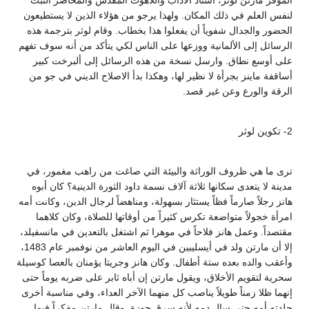
الموقر مارتن لوثر، أستاذ الآداب واللاهوت المقدس والمحاضر الثبت
لنفس العلم في ذلك المكان. ولهذا يرجو من هؤلاء الذين لا يستطيعون
الحضور والجدال شفوياً أن يفعلوا هذا بخطاب. وقام لوثر بترجمة هذه
الرسائل إلى الألمانية ووزعها على الناس لكي يتأكد من أنه سوف تفهم
على أوسع نطاق. وارسل نسخة من هذه الرسائل إلى ألبرخت كبير
أساقفة ماينز بجرأة لا نظير لها، وهكذا بدأ الاصلاح الديني في جو من
الرقة والورع وعن غير قصد.
2- تكوين لوثر
ترى ما هي ظروف الوراثة والبيئة التي صاغت من راهب مغمور، في
مدينة لا يتعدى سكانها ثلاثة آلاف نسمة داود الثورة الدينية؟ كان أبوه
هانز رجلاً صارماً فظاً يستثار بسهولة، ومناهضاً لرجال الدين، وكانت أمه
امرأة خجولاً متواضعة تكرس كثيراً من أوقاتها للصلاة، وكان كلاهما
مقتصداً. وعمل هانز فلاحاً في موهرا ثم اشتغل بالتعدين في مانسفيلد،
إلا أن مارتن ولد في أيسليبين في اليوم العاشر من نوفمبر عام 1483،
وأعقب والده بعده ستة أطفال. وكان هانز وجريتا يؤمنان بالعصا كوسيلة
سحرية لتقويم الأخلاق، ويقول مارتن إن أباه ثابر على ضربه يوماً حتى
إنهما ظلا زمناً طويلاً يناصب كل منهما الآخر العداء، وفي مناسبة أخرى
جلدته أمه حتى سال دمه لأنه سرق جوزة. وقال مارتن مفكراً فيما