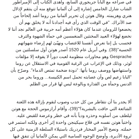
في صراعه مع البابا جريجوري السابع، وأهدى الكتاب إلى الإمبراطور
الشاب شارل الخامس إشارة إلى أن ألمانيا تتوقع منه أن ينتقم لإذلال
هنري وهزيمته. وقال هوتن إن تحرير ألمانيا من روما أشد إلحاحاً من
صد الأتراك. "في الوقت الذي رأى فيه أجدادنا أنه لا يخلق بهم أن
يخضعوا للرومان عندما كان هؤلاء أعظم أمه حربية في العالم نجد أننا لا
نخضع لهؤلاء العبيد المخنثين المنغمسين في حمأة الشهوة والترف
فحسب بل إننا نعرض أنفسنا للاغتصاب ونهيّئ لهم إرضاء شهواتهم
الحسية"(38). وفي أبريل عام 1520 أصدر هوتن أول سلسلتين من
Gesprache وهو محاورات منظومة لعبت دوراً لا يفوقه إلا مؤلفات
لوثر، وذلك في الإعراب عن الرغبة القومية في الاستقلال عن روما
واستنهاضها ووصف روما بأنها: "دودة ضخمة تمتص الدماء". وصرّح بأن
"البابا زعيم لص وأن عصابته تحمل اسم الكنيسة... وروما بحر من
الدنس وحمأة من القذارة وبالوعة ليس لها قرار من الظلم.
ألا يجدر بنا أن نتقاطر من كل حدب وصوب لنقوم بإزالة هذه اللعنة
الشائعة التي حاقت بالبشرية؟"(39)، وأقام أرازموس الحجة مع هوتن
ليلطف من أسلوبه وحذره ودياً بأنه في خطر وعرضة للقبض عليه.
واختبأ هوتن نفسه في قلاع سيكينجن واحدة إثر أخرى ولكنه استمر في
حملته. ونصح الأمير المختار فردريك باستيلاء السلطة الزمنية على كل
ثروة الأديرة، وأوضح الوجوه السامية التي يمكن لألمانيا أن تنفق فيها