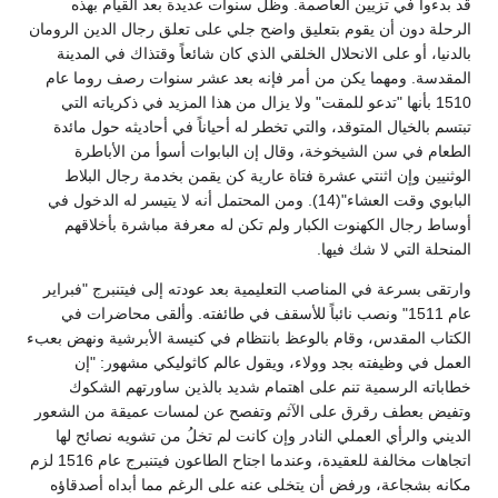
قد بدءوا في تزيين العاصمة. وظل سنوات عديدة بعد القيام بهذه
الرحلة دون أن يقوم بتعليق واضح جلي على تعلق رجال الدين الرومان
بالدنيا، أو على الانحلال الخلقي الذي كان شائعاً وقتذاك في المدينة
المقدسة. ومهما يكن من أمر فإنه بعد عشر سنوات رصف روما عام
1510 بأنها "تدعو للمقت" ولا يزال من هذا المزيد في ذكرياته التي
تبتسم بالخيال المتوقد، والتي تخطر له أحياناً في أحاديثه حول مائدة
الطعام في سن الشيخوخة، وقال إن البابوات أسوأ من الأباطرة
الوثنيين وإن اثنتي عشرة فتاة عارية كن يقمن بخدمة رجال البلاط
البابوي وقت العشاء"(14). ومن المحتمل أنه لا يتيسر له الدخول في
أوساط رجال الكهنوت الكبار ولم تكن له معرفة مباشرة بأخلاقهم
المنحلة التي لا شك فيها.
وارتقى بسرعة في المناصب التعليمية بعد عودته إلى فيتنبرج "فبراير
عام 1511" ونصب نائباً للأسقف في طائفته. وألقى محاضرات في
الكتاب المقدس، وقام بالوعظ بانتظام في كنيسة الأبرشية ونهض بعبء
العمل في وظيفته بجد وولاء، ويقول عالم كاثوليكي مشهور: "إن
خطاباته الرسمية تنم على اهتمام شديد بالذين ساورتهم الشكوك
وتفيض بعطف رقرق على الآثم وتفصح عن لمسات عميقة من الشعور
الديني والرأي العملي النادر وإن كانت لم تخلُ من تشويه نصائح لها
اتجاهات مخالفة للعقيدة، وعندما اجتاح الطاعون فيتنبرج عام 1516 لزم
مكانه بشجاعة، ورفض أن يتخلى عنه على الرغم مما أبداه أصدقاؤه