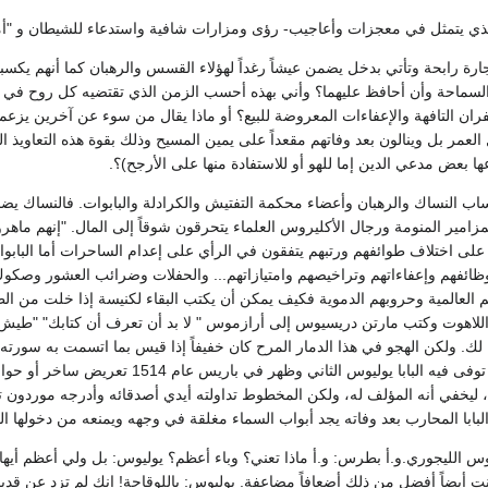
الذي يتمثل في معجزات وأعاجيب- رؤى ومزارات شافية واستدعاء للشيطان و "أم
ارة رابحة وتأتي بدخل يضمن عيشاً رغداً لهؤلاء القسس والرهبان كما أنهم يكس
السماحة وأن أحافظ عليهما؟ وأني بهذه أحسب الزمن الذي تقتضيه كل روح في ا
ان التافهة والإعفاءات المعروضة للبيع؟ أو ماذا يقال من سوء عن آخرين يزعمو
العمر بل وينالون بعد وفاتهم مقعداً على يمين المسيح وذلك بقوة هذه التعاويذ
عها بعض مدعي الدين إما للهو أو للاستفادة منها على الأرجح)؟.
ب النساك والرهبان وأعضاء محكمة التفتيش والكرادلة والبابوات. فالنساك يضج
مزامير المنومة ورجال الأكليروس العلماء يتحرقون شوقاً إلى المال. "إنهم ماهرون
لى اختلاف طوائفهم ورتبهم يتفقون في الرأي على إعدام الساحرات أما البابوا
ظائفهم وإعفاءاتهم وتراخيصهم وامتيازاتهم... والحفلات وضرائب العشور وصكوك
 العالمية وحروبهم الدموية فكيف يمكن أن يكتب البقاء لكنيسة إذا خلت من الط
ك. ولكن الهجو في هذا الدمار المرح كان خفيفاً إذا قيس بما اتسمت به سورته 
، ليخفي أنه المؤلف له، ولكن المخطوط تداولته أيدي أصدقائه وأدرجه موردون تح
لبابا المحارب بعد وفاته يجد أبواب السماء مغلقة في وجهه ويمنعه من دخولها 
يوس الليجوري.و.أ بطرس: و.أ ماذا تعني؟ وباء أعظم؟ يوليوس: بل ولي أعظم أي
 كنت أيضاً أفضل من ذلك أضعافاً مضاعفة. يوليوس: ياللوقاحة! إنك لم تزد عن 