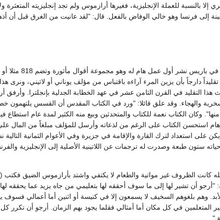
ي إلا بالنسبة للعملة الإنجليزية، فغيرها أرازموس ولم تجد إنجليزيته المتعثرة ول
 إلى فرنسا وهو خالي الوفاض بالفعل. قال: "لقد عانيت من الغرق قبل أن أذه
وبعد إقامة بضع ش
تقليداً دارجاً بأن يزين المرء آراءه باقتباس من مؤلف يوناني أو لاتيني، ونرى 
ث هذا التقليد في القرن الثامن عشر في عهد الخطابة الجدلية بإنجلترا. وأرفق أ
سخرية والهجاء. وقد علق قائلا: "ورد في الكتاب المقدس أن القسس يلتهمون خطا
نها". وكان الكتاب نعمة للكتاب والمتحدثين وبيع منه الكثير لمدة عام استطاع 
رهام استحسن الكتاب على الرغم من لذعاته وأرسل للمؤلف مبلغاً من المال على
اته ستون طبعة وصدرت له ترجمات عن اللاتينية الأصلية إلى الإنجليزية والفرنسية
 "أرجو أن تشير لها إلى ما سوف أحققه لها بتعليمي من جاه يزيد عما يحققه لها
بد. وهم بلغوهم السخيف لا يسمعون إلا في كنيسة أو اثنين أما أعمالي فسوف يقرؤ
ير المتعلمين في كل مكان أما أمثالي فقلما يجود بهم الزمان. أرجو أن تكرر كل
".