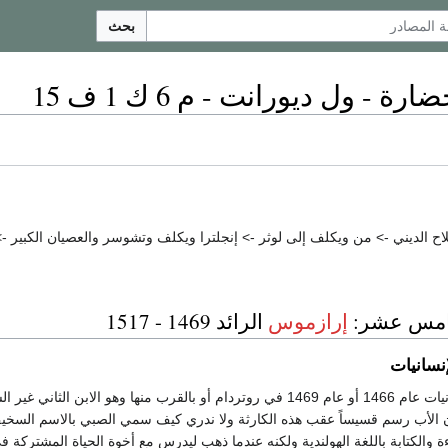
بحث
ة - ول ديورانت - م 6 ك 1 ف 15
ح الديني -> من ويكلف إلى لوثر -> إنجلترا ويكلف وتشوسر والعصيان الكبير -> أ
امس عشر:
إرازموس
الرائد 1469 - 1517
إنسانيات
ولد أعظم عالم بالإنسانيات عام 1466 أو عام 1469 في روتردام أو بالقرب
أن الأب رسم قسيساً عقب هذه الكارثة ولا ندري كيف سمي الصبي بالاسم السخ
ة والكتابة باللغة الهولندية ولكنه عندما ذهب ليدرس مع أخوة الحياة المشتركة في