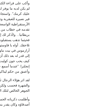
وأكب على قراءة الكت
لم يكن لديه ما يوفر ل
الأرستقراطية الواسعة 
تقدمه في خطاب من خطاب
بريطانيا... ولأذكر لك 
فحيثما تذهب يستقبلونك
تلاحقك. أواه يا فاوس
أرازموس في بيت ماونت
إلى قدر له بعد ذلك أ
كيف يحب جون كوليت ال
إنجلترا: "عندما أسمع
وأعمق من حكم ليناكر؟
لقد اثر هؤلاء الرجال 
الجوهر الخالص لتلك ا
وأظلمت ذكرياته الجميل