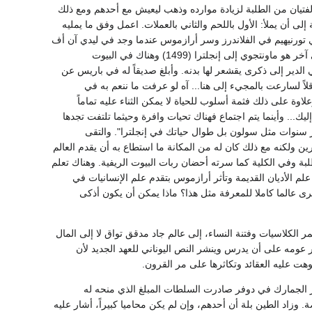
يان من الطلبة لزيادة موارده وذهب ليعيش مع أحدهم ومع ذلك
ى أن يملأ: الأول باللحم والثاني بالعملات. اعمل وفق ما يمليه
سقف بلطفه المعهود ودعاه طالب يدعى لوردأف فيرVere إلى قصره في تورنيهيم في الفلاندرز وسر أرازموس عندما وجد في ليدي آن أف
فير نصيره للعبقرية وتعرفت فيه على هذه المزية وعانته بمنحة سرعان ما استنفدها. وأخذه طالب غنى آخر هو ماونتجوي إلى إنجلترا (1499) وهناك في البيوت
 الدير إلى ذكرى يقشعر لها بدنه. وأبلغ صديقاً له في باريس عن
لاً لسارعت بالمجيء إلى هنا... آه لو عرفت ما ننعم به في
علاوة على ذلك فثمة أسلوب للحياة لا يمكن الثناء عليه تماماً
ك... وأينما يتم اجتماع فهناك تحيات وافرة وحيثما تلتفت تجدها
ر سنوات مثل سولون بل طوال حياتك في إنجلترا". والتقى
 ولكنه مع ذلك كان له من المكانة ما استطاع به أن يقدم العالم
ة وفي الكلية كما سرته أحضان ربات البيوت الريفية. وهناك تعلم
 الأديان القديمة وتأثر أرازموس بتقدم علم الإنسانيات في
 عالما كاملا للمعرفة مثل هذا؟ ماذا يمكن أن يكون أذكى
الكلاسيات وفتنة النساء، إلى عالم جاد مدقق تواق لا إلى المال
مل مفيد دائم. وعندما غادر إنجلترا (يناير عام 1500) كان قد استقر عومه على أن يدرس وينشر النص اليوناني للعهد الجديد لأن
هت عليه العقائد وتكاثرها على مر القرون.
تاز الجمارك في دوفر صادرت السلطات المبلغ الذي منحه له
رم تصدير الذهب أو الفضة. وزاد الطين بلة أن أحدهم، وإن لم يكن محاميا كبيراً، أشار عليه