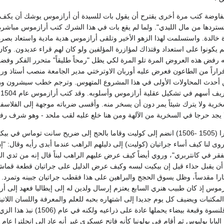
فاوضة كتب مرة أخرى يقترح أن يقول بات للسيدة أن أرازموس يوشك أن يكف بص
تردها من مال الليدي". ولما لم يقع بات في هذا الشرك كتب أرازموس مباشرة 
ة خالدة. واستسلمت لهذا الزهو الأخير وتلقى أرازموس هدية مادية واستعاد بصره.
لم يكونوا على استعداد وقتذاك لمؤازرة المؤلفين ولو كان لهم قراء عديدون.
 رفض هذه العروض المرة تلو المرة لكي يظل "رمحاً طليقاً" متحرر الفكر وفض
ى لوفان عام 1502 فراراً من الطاعون فعرض عليه أوربان الاوترختي مدير الجامعة منصب
 أحدث المحاولات الأولى في هذا المشروع المتهوس. وترجم خطب سيشرون وه
ا
ة ولا يترك شيئاً يمر دون أن يسخر منه. وأقسى ضرباته موجهة إلى الفلاسفة..
 لا يجد حرجا في السخرية من الآلهة ومن هنا خلع عليه لقب ملحد - وهو شرف رف
وفي زيارة ثانية لإنجلترا (1505 -1506) انضم إلى كوليت وقاما بالحج إلى ضريح
وى لنا كيف أساء جراتيان (كوليت) إلى دليلهم الراهب عندما أبدى رأيه وقال: "إن
قر في كانتربري"، وروي أيضاً كيف عرض عليهم الراهب لبناً قال إنه من ثدي العذ
 يقبل حذاء قيل إن بيكيت لبسه وكيف عرض الدليل على جراتيان قطعة قماش ي
 مقدساً، وظل يسوق الحجج والبراهين على هذا فقطب جراتيان جبينه وتمرد. وعاد
موس إذ كان طبيب هنري السابع يعتزم إرسال ولدين له إلى إيطاليا فعهد إلى أ
 المكتبات ويضيف كل يوم جديدا إلى اشتهاره بحبه للعلم والمعرفة واللسان الل
ثوب أسود ومعطف وقلنسوة وق