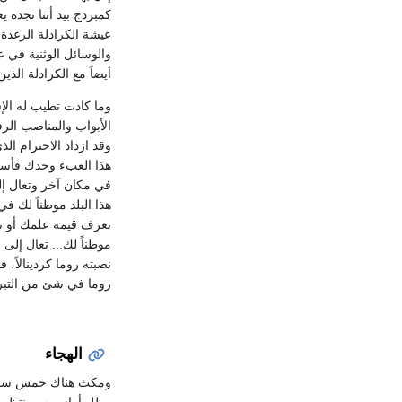
عيشة الكرادلة الرغدة 
والوسائل الوثنية في 
أيضاً مع الكرادلة الذي
وما كادت تطيب له الإق
الأبواب والمناصب الرف
وقد ازداد الاحترام ا
هذا العبء وحدك فأسعدن
في مكان آخر وتعال إل
هذا البلد موطناً لك 
نعرف قيمة علمك أو نص
موطناً لك... تعال إل
نصبته روما كردينالاً
روما في شئ من التبرم،
الهجاء
ومكث هناك خمس سنوات 