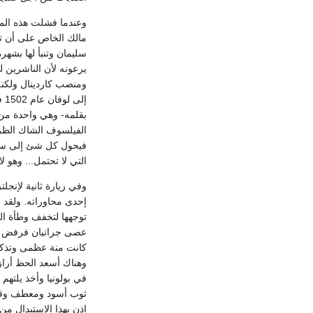
وعندما فشلت هذه الم
مالك الخاص على أن تس
سليمان وتنبأ لها بشهر
يرعونه لأن الناشرين 
ومنصب كاردينال ولكنه
إل
بقلمه- وهي واحدة من
فيحول كل شئ إلى سخري
التي لا تحتمل... وهو
إحدى محاوراته. ولقد ر
توجهها لتخفف وطأة الف
عصى جراتيان فرفض أن
كانت منة عظمى وتذكارا
وهناك أسعد الحظ أراز
في بولونيا وأخذ يلتهم