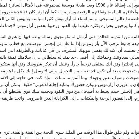
وأخلاقهم السامية وثقافتهم الرفيعة وسر من - كما أن لوثر كان قد فجعته بروم
عاصمة العالم المسيحي. ومما استاء له أرازموس كثيرا سياسة يوليوس الثاني ال
ن كانوا يرحبون بحرارة بكثرة تغيب البابا العنيد ورحبوا بحضور أرازموس لاجتماعاته
امة من المدينة الخالدة حتى أرسل له ماونتجوي رسالة يبلغه فيها أن هنري الس
يعة جميعا ترحب الآن بأرازموس إذا ما عاد إلى إنجلترا. ووصلت مع خطاب ماونت
لذي تعلمت أن أكنه لك بفضل تنويهك المشرف بي في كتاباتك وبالطريقة التي است
ي بمعاونتك وحمايتك إلى أقصى حد يمتد له سلطاني... إن سلامتك ثمينة بالنسبة
ى إنجلترا وثق أنك ستلقي ترحيباً حاراً. وعليك أن تذكر شروطك وثق أنها ستك
في شيخوختك بعد أن تكون قد تعبت من التجوال. وإني لأتوسل إليك بكل ما هو مق
يحتك وسوف نعتبر وجودك بيننا أثمن ما نمتلك... وإذا كنت في حاجة إلى الاس
ى إذن يا عزيزي أرازموس وليكن حضورك بمثابة إجابة لدعوتي" فكيف يمكن أن ت
، ففي إنجلترا حيث يحيط به أصدقاء من ذوي النفوذ ويحميه ملك قوي يستطيع أن 
 إلى القصور الرحبة والمكتبات... إلى الكرادلة الذين ناصروه... واتخذ طريقه 
ولم يتلق طوال هذا الوقت من الملك سوى التحية بين الفينة والفينة. ترى هل ك