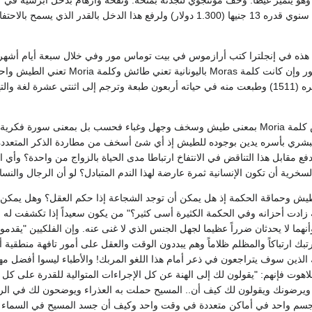
هو يتميز غيظاً. وخف مونتجوي لنجدته بمنحة. ونفحه وارهام بدخل أبرشية ف
أستاذاً لليونانية بمرتب سنوي قدره 13 جنيها (1.300 دولار) ولرفع هذا ال
moriae تورية لاسم مور وإن كانت 
ولم يستخدم أرازموس كلمة Moria بمعنى طيش وسخف وجهل وغباء فحسب بل بمعن
لبشري بأسره يدين بوجوده للطيش إذ أي شئ أسخف من مطاردة الذكر المتعددة ال
فع مقابل هذا التناقض في الانتفاخ ارتباطا مدى الحياة بالزواج من واحدة؟ وأي ا
خرية أن تكون الإنسانية ثمرة عارضة لهذا الندم المتبادل؟ لو أن الرجال والنساء
يش وحماقة الحكمة إذ هل يمكن أن توجد الشجاعة إذا حكم العقل؟ وهل يمكن أ
زادت أحزانه وفي الحكمة الكثيرة أسى كثير؟" من يكون سعيداً إذا تكشفت له
نهما لا يحدثان ضرراً عظيما لجهل الجنس الذي لا غنى عنه. وإن الفلكيين "يقدمون
تبك ارتباكاً والمظلم ظلاماً وهم يبددون الوقت والعقل على أمور تافهة منطقية أو
اك الذين سوف يتراجعون في ذعر أمام هذا اللغو المربك! والأطباء ليسوا أفضل 
اللاهوت فإنهم: "يقولون لك إلى الهنة عن كل الإجراءات المتوالية للقدرة على 
 ويرضونك ويقولون لك كيف أن.. المسيح حملت به العذراء ويوضحون لك في الر
سم واحد في أماكن متعددة في وقت واحد وكيف أن جسد المسيح في السماء 