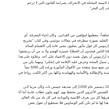
ا لاتينيته المختلة في الانحراف بصرامة القانون التي لا ترحم
ب إلى البحر".
هور في باريس نشر أول عمل هام له وهو مجموعة أقوال مأثورة وتضم 818 مثلا أو شاهداً، معظمها لمؤلفين من القدامى. وكان إحياء المعرفة. أي
هذا التقليد بصورة متطرفة في مقالات مونتيني وفي كتاب "تشريح
رازموس كل قول مأثور بتعليق، يشير عادة إلى الاهتمام السائد
يا الناس فيجدون أن الخطايا عسيرة الهضم ولا بد من أن يرتشفوا
فيه أرازموس أن يعول نفسه دون الاعتماد على أحد. وعلاوة على هذا
 سبيل المنحة وعرض عليه الإقامة في إنجلترا. ومهما يكن من
أمر فإن أرازموس لم يكن على استعداد لترك القارة والإقامة في جزيرة وفي الأعوام الثمانية التالية نشر بضع نسخ منقحة من الأقوال المأثورة وزاده إلى 3260 نصاً
 والإيطالية والألمانية والهولندية وكلها من أكثر الكتب رواجا في
وعلى الرغم من هذا كله كانت الظروف غير مواتية والطعام لا يكتفي واشتد بأرازموس الضيق فكتب (12 ديسمبر عام 1500) إلى صديقه جيمس بات وكان مريبا لابن
 القسس الآخرون الذين تحتفظ بهم. إنهم يتلون عظات عادية أما أنا
ها كل من يعرف اللاتينية واليونانية في كل بلد من بلاد العالم.
 هذا لها ما لم تكن كثير الوساوس فلا تستطيع أن تقول بعض