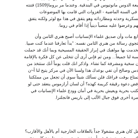
كمبردج بيد أننا نجده يعود إلى إيطاليا عام 1508 وبعد طبعة موسعة لمجموعته في الأمثال السائرة لمطبعة الدوس مانوتيوس في البندقية. وعندما مر بروما(1509) فتنته
ا في السنة الماضية - الغزوات التي قامت بها الموضوعات
عسكرية وحدته ومطارداته وهو يتفق في هذا مع لوثر ولكنه يتفق
م وعرضوا عليه منصباً دينياً إذا أقام في روما.
ابع مات وأن صديق علماء الإنسانيات أصبح هنري الثامن وأن
جوي رسالة من هنري الثامن نفسه: "بدأ تعارفنا عندما كنت صبيا.
خدمت بها مواهبك في إبراز الحقيقة المسيحية وبما أنك قد حملت
 لنا جميعاً... ومن ثم فإني أرى أن تتخلى عن كل فكرة بالإقامة
ون سخية ومشرفة كما تشاء. واذكر انك قلت يوماً أنك ستتخذ من
دس وصالح أن تفي بوعدك هذا ولسنا الآن في مركز يتيح لنا أ~ن
تمتاع بوقت فراغك فلن نسألك شيئاً سوى أن تجعل من مملكتنا
رفض دعوة رقيقة كريمة كهذه؟ أن لسان أرازموس ينعقد حتى لو
يكتب بحرية ويعيش بحرية في أمان وودع علماء الإنسانيات في
مرة أخرى فوق جبال الألب إلى باريس فانجلترا.
ان هنري مشغولا جداً بالعلاقات الخارجية أم بالأهل والأقارب؟