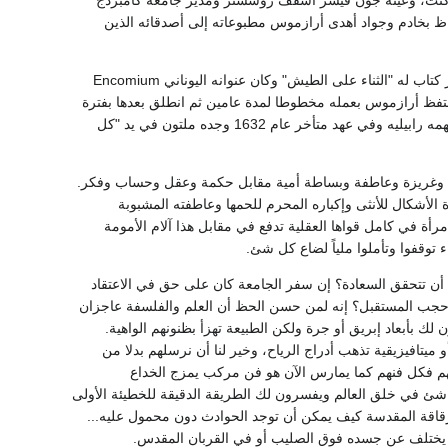
ي كنت، وعينه جون فيشر أسقف روشستر ومدير جامعة كامبردج
دخل بالقدر الذي يسمح بالاحتفاظ بخادم وجواد أهدى أرازموس مطبوعاته إلى أصدقائه الذين
وفي السنة الأولى من هذه في إنجلترا كتب أرازموس في بيت توماس مور وفي خلال سبعة أيام أشهر كتاب له "الثناء على الطيش" وكان عنوانه اليوناني Encomium
كلمة Moras باليونانية تعني طائش وكلمة Moria تعني الطيش واحتفظ أرازموس بعمله مخطوطا لمدة عامين ثم انطلق بعدها بفترة
وجيزة إلى باريس لنشره (1511) وطبعت منه في حياته أربعون طبعة وترجم إلى اثنتي عشرة لغة والتهمه رابيليه وفي عهد متأخر عام 1632 وجده ملتون في يد "كل
ى سورة فكرية وغريزة وعاطفة وبساطة أمية مقابل حكمة وعقل وحساب وفكر.
أشكال للأنثى وإكباره المحرم للحمها وعاطفته المشبوبة
مرأة في كامل قواها العقلية تدفع في مقابل هذا آلام الأمومة
 توقفوا وتأملوا ملياً لضاع كل شئ.
ن تتحقق السعادة؟ إن سفر الجامعة كان على حق في الاعتقاد
 حجب المستقبل؟ إنه لمن حسن الحظ أن العلم والفلسفة عاجزان
 لك بأبعاد إبريق أو جرة ولكن الطبيعة تهزأ بظنونهم الواهية.
 ميتافيزيقية تذهب أدراج الرياح، وخير لنا أن نرسلهم بدلا من
مهم فكل فنهم كما يمارس الآن هو فن مركب يمزج الخداع
كل شئ في خلق العالم ويفسرون لك الطريقة الدقيقة للخطيئة الأولى
قاقة المقدسة كيف يمكن أن توجد الحوادث دون محمول عليه...
يختلف عن جسده فوق الصليب أو في القربان المقدس.