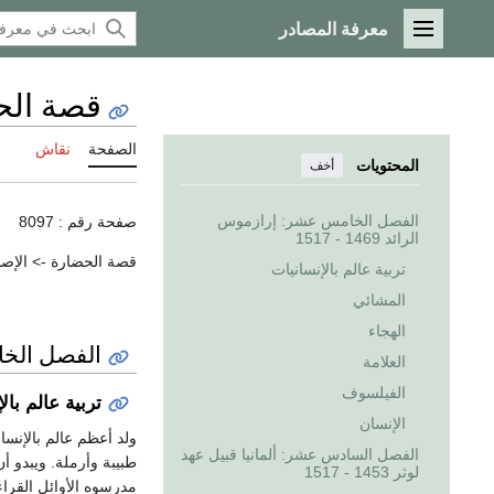
معرفة المصادر
القائمة الرئيسية
قصة الحضار
الصفحة
نقاش
المحتويات
أخف
الفصل الخامس عشر: إرازموس
صفحة رقم : 8097
الرائد 1469 - 1517
قصة الحضارة -> الإصلا
تربية عالم بالإنسانيات
المشائي
الهجاء
الفصل الخ
العلامة
الفيلسوف
تربية عالم بال
الإنسان
الفصل السادس عشر: ألمانيا قبيل عهد
طبيبة وأرملة. ويبدو 
لوثر 1453 - 1517
مدرسوه الأوائل القراء