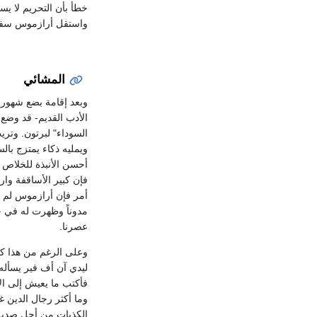
خطأ بأن التحريم لا يسر
واستقل أرازموس سفينة
المشائي
الأدب القديم- قد وضع 
السوداء" لبرتون. وتري
ويمليه ذكاء يمتزج بال
أحسن الأنبذة للخلاص م
فإن كبير الأساقفة وا
مدوناً وظهرت له في حي
عصرنا.
ليدي آن أف فير يسأله:
فأكتب ما يعيش إلى الأ
وما أكثر رجال الدين غ
الكذبات من أجل صديق