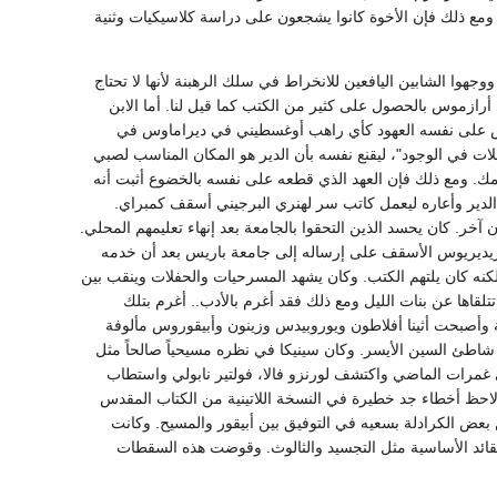
- ومع ذلك فإن الأخوة كانوا يشجعون على دراسة كلاسيكيات وثنية
وا معظمها ووجهوا الشابين اليافعين للانخراط في سلك الرهبنة لأنها لا تحتاج
د أرازموس بالحصول على كثير من الكتب كما قيل لنا. أما الابن
ريوس على نفسه العهود كأي راهب أوغسطيني في ديراماوس في
ل أن يحب حياة الدير جهد استطاعته بل إنه كتب مقالا بعنوان: De contemptu mundi "تأملات في الوجود"، ليقنع نفسه بأن الدير هو المكان المناسب لصبي
سمك. ومع ذلك فإن العهد الذي قطعه على نفسه بالخضوع أثبت أنه
الدير وأعاره ليعمل كاتب سر لهنري البرجيني أسقف كمبراي.
مه على مكان آخر. كان يحسد الذين التحقوا بالجامعة بعد إنهاء تعليمهم المحلي.
زيديريوس الأسقف على إرساله إلى جامعة باريس بعد أن خدمه
كنه كان يلتهم الكتب. وكان يشهد المسرحيات والحفلات وينقب بين
لقاها عن بنات الليل ومع ذلك فقد أغرم بالأدب.. أغرم بتلك
نية وأصبحت أثينا أفلاطون ويوروبيدس وزينون وأبيقوروس مألوفة
 شاطئ السين الأيسر. وكان سينيكا في نظره مسيحياً صالحاً مثل
 غمرات الماضي واكتشف لورنزو فالا، فولتير نابولي واستطاب
لاحظ أخطاء جد خطيرة في النسخة اللاتينية من الكتاب المقدس
عض الكرادلة بسعيه في التوفيق بين أبيقور والمسيح. وكانت
عقائد الأساسية مثل التجسيد والثالوث. وقوضت هذه السقطات