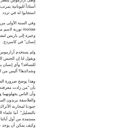
وظل أرازموس ينتظر و
استجابوا له في تردد.
إنسان" في كامبردج.
ويقول لنا إن الجنس ا
للتسافد؟ وأي إنسان يد
وشدائدها؟ أليس من الس
وهذا يوضح ضرورة الط
بأن "من زادت معرفته 
وأن الناس يجهلونهما وأ
والفلاسفة يزيدون المر
جنودنا لمحاربة الأتر
بالتضليل". أما علماء 
مستمدة من أول آبائنا
وكيف يمكن أن يوجد ج