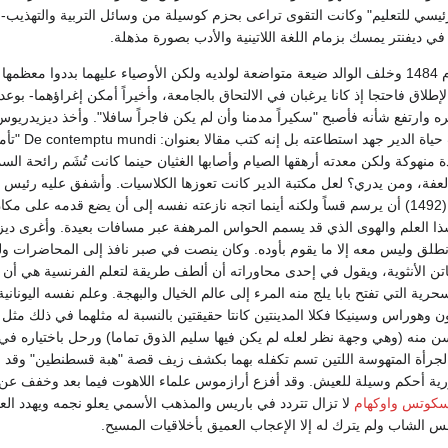
 الرئيسي للتعليم" وكانت التقوى تراعى بحزم كوسيلة من وسائل التربية والتهذيب
ي ديفنتر يمسك بزمام اللغة اللاتينية والأدب بصورة مذهلة.
ومات والده حوالي عام 1484 وخلف الوالد ضيعة متواضعة لولديه ولكن الأوصياء عليهما بدد
طلاق فاحتجا إذ كانا يرغبان في الالتحاق بالجامعة، وأخيراً أمكن إغراؤهما- بوع
ه وارتفع شأنه فأصبح "سكيراً مدمنا وأن لم يكن فاجراً سافلا". وأخذ ديزيد
ستين. وحاو
نهوكة ولكن معدته أرهقها الصيام وأصابها الغثيان حينما كانت تُشَم رائحة ال
عفة، ومن يدري؟ لعل مكتبة الدير كانت تعوزها الكلاسيات. وأشفق عليه رئيس 
وقبل أرازموس عندئذ (1492) أن يرسم قساً ولكنه أينما اتجه نازعته نفسه إلى أن يضع قد
ا العلم والهوى الذي قد يسمم الحواس المرهفة عبر مسافات بعيدة. وأغرى دي
طلق وليس معه إلا ما يقوم بأوده. وكان ينصت في صبر نافذ إلى المحاضرات ول
فاتن الأنثوية، ويقول في إحدى محاوراته أن ألطف طريقة لتعلم الفرنسية هي أن تت
حرية التي تفتح بابا يلج منه المرء إلى عالم الخيال والبهجة. وعلم نفسه اليونا
وهوراس وسينيكا فكلا المدينتين كانتا حقيقتين بالنسبة له مثلهما في ذلك مثل
ن منه (وهي وجهة نظر لعله لم يكن فيها سليم الذوق تماما) ورحل باختياره في
ة والجرأة المتهوسة اللتين تسم تكفله بهما بكشف زيف قصة "هبة قسطنطين" وقد 
رية أحكم وسيلة للعيش. وقد أفزع أرازموس علماء اللاهوت فيما بعد وخفف عن ب
سكوتس
واوكهام
لا تزال تتردد في باريس والمذهب الأسمي يعلو نجمه ويهدد ال
س الشاب ولم يترك له إلا الإعجاب العميق بأخلاقيات المسيح.