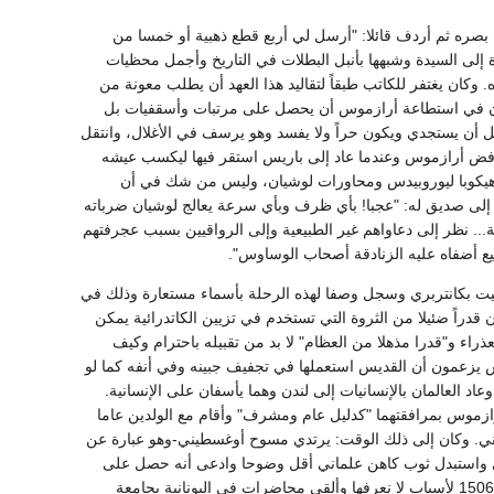
ره ثم أردف قائلا: "أرسل لي أربع قطع ذهبية أو خمسا من
إلى السيدة وشبهها بأنبل البطلات في التاريخ وأجمل محظيات
 وكان يغتفر للكاتب طبقاً لتقاليد هذا العهد أن يطلب معونة من
 وكان في استطاعة أرازموس أن يحصل على مرتبات وأسقفيات بل
ل أن يستجدي ويكون حراً ولا يفسد وهو يرسف في الأغلال، وانتقل
 أستاذ ورفض أرازموس وعندما عاد إلى باريس استقر فيها ليكسب عيشه
يكوبا ليوروبيدس ومحاورات لوشيان، وليس من شك في أن
لفيلسوف الشاك الظريف أسهم في تشكيل عقلية أرازموس وأسلوبه. وقد كتب أرازموس عام 1504 إلى صديق له: "عجبا! بأي ظرف وبأي سرعة يعالج لوشيان ضرباته
. نظر إلى دعاواهم غير الطبيعية وإلى الرواقيين بسبب عجرفتهم
يع أضفاه عليه الزنادقة أصحاب الوساوس".
 سانت توماس في بيكيت بكانتربري وسجل وصفا لهذه الرحلة بأسماء مستعارة وذلك في
 قدراً ضئيلا من الثروة التي تستخدم في تزيين الكاتدرائية يمكن
راء و"قدرا مذهلا من العظام" لا بد من تقبيله باحترام وكيف
زعمون أن القديس استعملها في تجفيف جبينه وفي أنفه كما لو
 العالمان بالإنسانيات إلى لندن وهما يأسفان على الإنسانية.
رازموس بمرافقتهما "كدليل عام ومشرف" وأقام مع الولدين عاما
اتيني. وكان إلى ذلك الوقت: يرتدي مسوح أوغسطيني-وهو عبارة عن
بعة بيضاء يحملها عادة على ذراعيه ولكنه في عام (1506) نبذ هذا الزي واستبدل ثوب كاهن علماني أقل وضوحا وادعى أنه حصل على
إذن بهذا الاستبدال من البابا يوليوس ثم أقام في بولونيا كأنه فاتح عسكري غير أنه عاد إلى إنجلترا عام 1506 لأسباب لا نعرفها وألقى محاضرات في اليونانية بجامعة