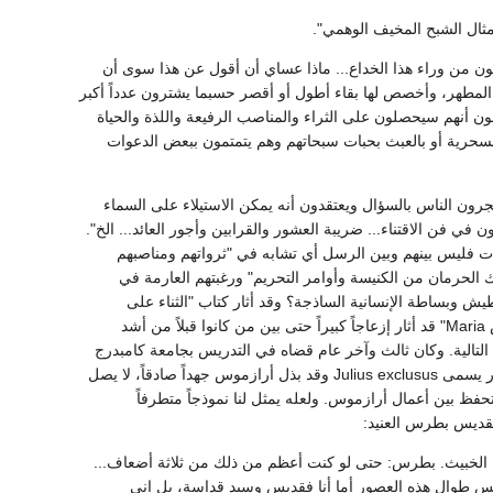
ثال الشبح المخيف الوهمي".
بون من وراء هذا الخداع... ماذا عساي أن أقول عن هذا سوى أن
لمطهر، وأخصص لها بقاء أطول أو أقصر حسبما يشترون عدداً أكبر
ن أنهم سيحصلون على الثراء والمناصب الرفيعة واللذة والحياة
 السحرية أو بالعبث بحبات سبحاتهم وهم يتمتمون ببعض الدعوات
رون الناس بالسؤال ويعتقدون أنه يمكن الاستيلاء على السماء
 في فن الاقتناء... ضريبة العشور والقرابين وأجور العائد... الخ".
ت فليس بينهم وبين الرسل أي تشابه في "ثرواتهم ومناصبهم
 الحرمان من الكنيسة وأوامر التحريم" ورغبتهم العارمة في
يش وبساطة الإنسانية الساذجة؟ وقد أثار كتاب "الثناء على
الطيش" غضب علماء اللاهوت وكتب مارتن دريسيوس إلى أرازموس " لا بد أن تعرف أن كتابك" "طيش Maria" قد أثار إزعاجاً كبيراً حتى بين من كانوا قبلاً من أشد
التالية. وكان ثالث وآخر عام قضاه في التدريس بجامعة كامبدرج
(1513) هو العام الذي توفى فيه البابا يوليوس الثاني وظهر في باريس عام 1514 تعريض ساخر أو حوار يسمى Julius exclusus وقد بذل أرازموس جهداً صادقاً، لا يصل
فظ بين أعمال أرازموس. ولعله يمثل لنا نموذجاً متطرفاً
القديس بطرس العنيد:
ها الخبيث. بطرس: حتى لو كنت أعظم من ذلك من ثلاثة أضعاف...
قديس طوال هذه العصور أما أنا فقديس وسيد قداسة، بل إني