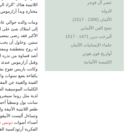
عصر آل فوجر
اللاتينية هناك "الزاد
الدولة
مختارة وبدأ أرازموس ف
الألمان (1300 - 1517)
نضج الفن الألماني
إلى امتلاك شئ على الإ
الأكبر فقد رضى بمصير
ألبرخت ديرر 1471 - 1517
علماء الإنسانيات الألمان
له روح متعطشة ومعدة م
أولريخ فون هوتن
أشد قساوة من نذره ال
الكنيسة الألمانية
وكانت باريس تفوح بشذ
بكفاءة بضع سنوات وان
الفينة والفينة عن الم
الكلمات الموسيقية الس
لدية مثل روما سيشرون 
سانت بول ونمطياً أحس
طعم اللاتينية الأنيق
وتساءل أليست الأبيقو
أصداء أصوات
دونس 
الفكرية أرثوذكسية الق