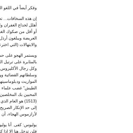
وفكر أيضاً في اللغو 
إن هذه السخافات... تج
أهلل لخداع الغفران و
أو أقل من صكوك الغفر
العريضة ويبلغون أرذل 
والابتهالات (التي اختر
ويستمر الهجو على حسا
بالمثابرة على ترتيل ال
وكل رجال الأكليروس ع
وسلطاتهم القضائية وو
المواريث ودبلوماسيتهم
المحبين بك المخلصين ل
إلى حد الإنكار الصريح
لأرازموس الهجاء، أن ا
يوليوس: كفى. أنا يول
فلن تدخل هنا إلا إذا