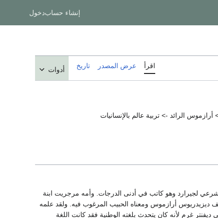
إنشاء حساب
دخول
اقرأ
عرض المصدر
تاريخ
أدوات
رازموس الرائد -> تربية عالم بالإنسانيات
 منها وهو الابن الثاني غير الشرعي لجيرارد وهو كاتب في أدنى الدرجات. وأمه مرجريت ابنة
يف ديزيدريوس أرازموس ومعناه الحبيب المرغوب فيه. ولقد علمه
 ديفنتر غرم لأنه كان يتحدث بلغته الوطنية فقد كانت اللغة