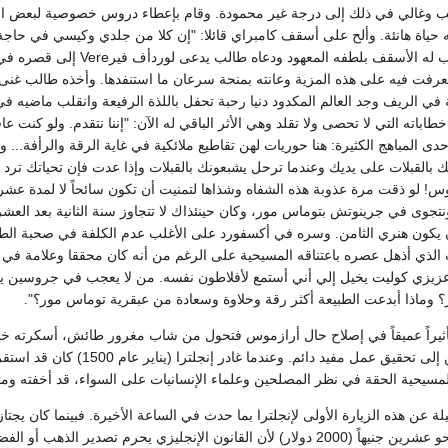
ب وغالي في ذلك إلى درجة غير محمودة. وقام بإعطاء دروس خصوصية لبعض الفت
ه حياة هانئة. وألح على أسقف كامبراي قائلا: "إن كلا من جلدي وكيسي في حاجة إل
عليك كرمك". واستجاب له الأ
في الريف وجد العالم المكدود دنيا رحبة تحفل باللذة الرفيعة وانقلب ماضيه في
اته التي لا تحصى ولا تقلد وهي الأثر الباقي له الآن: "إننا نتقدم. ولو كنت عاق
إحدى المباهج الكثيرة: هنا حوريات لهن تقاطيع ملائكية في غاية الرقة والرأفة... و
 بالقبلات على يديك وعندما ترحل يشبعونك بالقبلات وإذا عدت فإن تحياتك ترد إلي
توس! لو ذقت مرة عذوبة هذه الشفاه وشذاها لتمنيت أن تكون سائحاً لا لمدة عش
جوى في جرينوتش بتوماس مور، وكان حينئذاك لا تتجاوز سنة الثانية بعد العشرين
ن يكون هنري الثامن. وسره في أكسفورد على الأغلب عدم الكلفة في صحبة الطلب
ذي أذهل عصره باعتناقه المسيحية على الرغم من أنه كان محققا وعلامة في علم
 عزيزي كوليت يخيل إلي أني أستمع لأفلاطون نفسه. من لا يعجب في جروسين يرى
 وماذا أبدعت الطبيعة أكثر رقة وحلاوة وسعادة من عبقرية توماس مور؟".
تأثيراً عميقاً في إصلاح حال أرازموس فتحول من شاب مغرور طائش، أسكرته خمر 
والشهرة فحسب ولكن إلى تحقيق ع
لمسيحية الحقة في نظر المصلحين وعلماء الإنسانيات على السواء، قد أخفته ومو
ة عن هذه الزيارة الأولى لإنجلترا بما حدث في الساعة الأخيرة. فبينما كان يج
أصدقاؤه وكان يقدر بنحو عشرين جنيهاً (2000 دولار) لأن القانون الإنجليزي يح