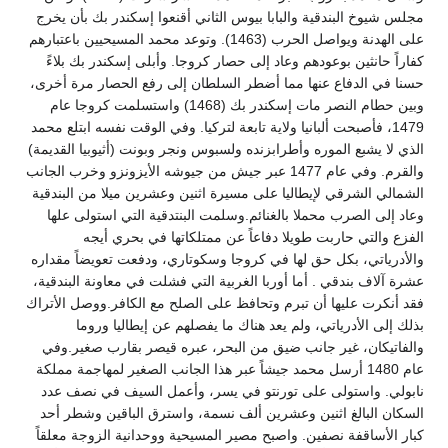
مجلس شيوخ البندقية والبابا بيوس الثاني أقنعوا إسكندر بك بأن يخرج
على الهدنة ويواصل الحرب (1463). وتوعد محمد المسيحيين باعتبارهم
كفاراً حانثين بوعودهم وعاد إلى حصار كروجا. وأبلى إسكندر بك بلاءً
حسنا في الدفاع عنها مما أضطر السلطان إلى رفع الحصار مرة أخرى،
وبين حطام النصر مات إسكندر بك (1468) واستسلمت كروجا عام
1479، فأصبحت ألبانيا ولاية تابعة لتركيا. وفي الوقت نفسه ابتلع محمد
الذي لا يشبع الموره وأطرابزنده ولسبوس ونجر وبونت (أثيوبيا القديمة)
والقرم. وفي عام 1477 عبر جيش من جيوشه الأيزونزو وخرب الجانب
الشمالي الشرقي لإيطاليا على مسيرة اثنين وعشرين ميلا من البندقية
وعاد إلى الصرب محملا بالغنائم.وسلمت البنتدقية التي استولى علها
الفزع والتي حاربت طويلا دفاعاً عن ممتلكاتها في بحري أيجه
والأدرياتي، بكل حق لها في كروجا وسكوتاري، ودفعت تعويضاً مقداره
عشرة آلاف بندقي . أما أوربا الغربية التي فشلت في معاونة البندقية،
فقد أنكرت عليها أن تبرم وتحافظ على الصلح مع الكافر.ووصل الأتراك
بذلك إلى الأدرياتي، ولم يعد هناك ما يفصلهم عن إيطاليا وروما
والفاتيكان، غير جانب ضيق من البحر، عبره قيصر بقارب صغير.وفي
عام 1480 أرسل محمد جيشاً عبر هذا الجانب الصغير لمهاجمة مملكة
نابولي. واستولى على تورنتو في يسر، وأعمل السيف في نصف عدد
السكان البالغ اثنين وعشرين ألف نسمة، واسترق الباقين وشطر أحد
كبار الأساقفة نصفين. واصبح مصير المسيحية ووحدانية الزوجة معلقاً