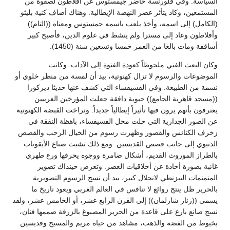
السياسة. وفي فلورنسة حاضر جيمستوس عن أفلاطون لصفوة من
المستمعين، وكاد يتأثر عصر النهضة الإيطالية. وهناك أضاف كنية بليثو
(الكامل) إلى اسمه، وأخذ يلعب باسمه جمستوس ومعناه ((التام))
وأفلاطون وعاد إلى مسترا ولم ينشط في علوم الدين، فأصبح كبير
أساقفة ومات بالغا من العمر خمسا وتسعين سنة (1450).
وكان البعث الفني ملحوظاً كعودة الفتوة إلى الآداب. وكانت
الموضوعات والرسوم لا تزال كهنوتية، بيد أن لمسة من منظر خلوي أو
نسمة من الطبيعة. وفي الفسيفساء التي كشف عنها حديثا ديركورا
((مسجد قاهرية الجامع)) حيوية دافقة جعلت المؤرخين الغربيين
يعترفون بأنهم يرون فيها تأثيراً إيطالياً جديداً. وتراخت القبضة الكهنوتية
عن الصور الجدارية التي حلت محل الفسيفساء، باهظة النفقة في
زخرف الكنائس والقصور وظهرت رسوم من الخيال الرحب والقصص
الدنيوي إلى جانب قصص القديسين. ومع ذلك تشبث صناع الأيقونات
بالطراز الموروث القديم، أشكال ضامرة ووجوه يحرقها ورع طهري
غائبة بصورة أخاذة عن أخلاقيات العصر. وتعرض حينذاك تصوير
المنمنمات البيزنطي لانحلال كبير، بيد أن نسج الرسوم التصويرية
بالحرير ظل ينتج روائع لا تنافس في العالم الغربي ويعود تاريخ ما
يسمى ((زنار شارلمان)) إلى القرن الرابع عشر، أو الخامس عشر، ولقد
نسج صانع بارع على قاعدة من الحرير المصبوغ بالزرقة صممها فنان،
بخيوط من الفضة والذهب، مشاهد من حياة مريم والمسيح وقديسين