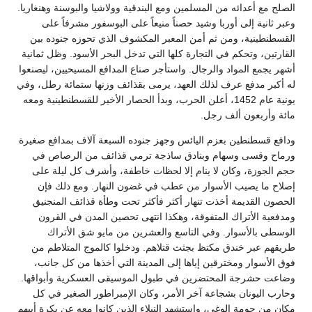
الصلح مع أعدائه من المسلمين ومع البندقية وولاشيا والبوسنة وهنغاريا.
وعبر ثانية إلى أوربا وشيد حصناً منيعاً على البوسفور مشرفاً على
القسطنطينية، ومن ثم أمن المعبر المكشوف الذي تحوزه جنوده بين
القارتين، وتحكم في التجارة كلها التي تدخل البحر الأسود. وظل ثمانية
أشهر يجمع المواد والرجال. واستأجر صناع المدافع المسيحيين، ليصنعوا
له أكبر مدفع عرف لذلك العهد، يرمى بقذائف وزنها ستمائة رطل، وفي
يونية عام 1452، أعلن الحرب، وبدأ الحصار الأخير للقسطنطينية ومعه
مائة وأربعون ألف رجل.
ودافع قسطنطين بعزم اليائس وجهز جنوده السبعة آلاف بمدافع صغيرة
ورماح وقسى وسهام وبنادق ساذجة ترمي قذائف من الرصاص في
حجم الجوزة، وكان لا ينام إلا لحظات خاطفة، وأشرف كل ليلة على
إصلاح ما يصيب الأسوار من عطب في غضون النهار. ومع ذلك فإن
الحصون القديمة أخذت تنهار أكثر فأكثر تحت وطأة قذائف المنجنيق
ومدفعية الأتراك المتفوقة، وهكذا انتهى تحصين المدن في القرون
الوسطى بالأسوار. وفي التاسع والعشرين من مايو شق الأتراك
طريقهم عبر خندق مكتظ بجثث قتلاهم. ودخلوا كالموج المتلاطم من
فوق الأسوار ومخترقين إياها إلى المدينة التي أخذها من كل جانب،
وضاعت حشرجة المحتضرين في طبول الموسيقى العسكرية وأبواقها.
وحارب اليونان بشجاعة آخر الأمر، وكان الإمبراطور الصغير في كل
مكان من حومة الوغى، واستشهد النبلاء الذين كانوا معه عن بكرة أبيهم