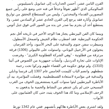
القرن الثامن عشر، أحسن الجداريات إلى عمانويل بانسيلينوس
السالونيكي الذي "أظهر تفوقاً وحذقاً في فنه حتى وضع على رأس جميع
المصورين القدماء والمحدثين"، وليس من المستطاع التحقق من تواريخ
عمانويل وآثاره فقد يرجع إلى القرن الحادي عشر أو السادس عشر، ولا
يستطيع أحد أن يجزم بما صدر عن يده من الصور التي فوق جبل أثوس.
وبينما كان الفن البيزنطي يجتاز هذا الوجد الأخير في تاريخه أفل نجم
الحكومة البيزنطية. فقد اضطرب نظام الجيش واضمحل الأسطول،
وسيطرت سفن جنوى والبندقية على البحر الأسود، وأخذ القرصان
يتجولون في الأرخبيل اليوناني، واستولت على غاليبولي (1306) فرقة
مرتزقة من قطلونية - "وهي الشركة القطلونية الكبرى" - وفرضت
الإتاوات على تجارة الدردنيل، وأنشأت جمهورية من اللصوص في أثينا
(1310)، ولم توفق حكومة في القضاء عليهم وتركوا تحت رحمة
شططهم. وانضم الباب كليمنت الخامس عام 1307 إلى فرنسا ونابلي
والبندقية في مؤامرة لاستعادة القسطنطينية. وفشلت المؤامرة، بيد أن
الأباطرة البيزنطيين لبثوا سنوات كثيرة يستشعرون الخوف من الغرب
المسيحي حتى لم يكن عندهم من النشاط والحمية ما يدفعون به
الزحف الإسلامي وما كاد هذا الخوف يتبدد حتى كان العثمانيون على
الأبواب.
ولقد اشترى بعض الأباطرة هلاكهم بأنفسهم. ففي عام 1342 تورط