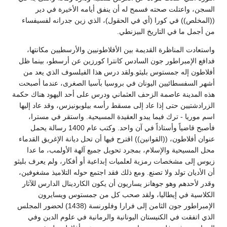
السجن، واعتلت صحته فسمح له أن ينفق أيامه الأخيرة في دير
((المخلص)) في كورا (أي في الحقول)، الذي زين جدرانه لفسيفساء
من أجمل ما في التاريخ البيزنطي.
واستعادت المناظرة القديمة بين الأفلاطونيين والأرسطيين مكانتها،
فدافع الإمبراطور جون السادس كانترا كورزين عن أرسطو، بينما ظل
أفلاطون إله جمستوس بليثو.ولقد درس هذا الفيلسوف الذي يعد من
أشهر السفسطائيين اليونان في بروسيا بآسيا الصغرى، عندما أصبحت
هذه المدينة عاصمة الزحف العثماني ودرس على أحد اليهود هناك حكمة
الزرادشتيين حتى إذا عاد إلى مسقط رأسه بيلوبونيزس، وقد عاد إليها
اسم موريا - ترك فيما يبدو العقيدة المسيحية. واستقر في مسترا،
فأصبح قاضياً وأستاذاً في آن واحد. وكتب عام 1400 رسالة يحمل
عنوان أفلاطون، ((القوانين)) اقترح فيها أن تحل ديانة الإغريق القدماء
محل المسيحية والإسلام، بمجرد تحويل جميع آلهة الأولمب، ما عدا
زيوس إلى مشخصات رمزية لعلميات إبداعية أو أفكار، ولم يعرف بليثو
أن الأديان تولد ولا تصنع. ومع ذلك فقد اجتمع حوله التلاميذ مشغوفين،
وقدر لأحدهم وهو جوهانز يساريون أن يكون الكاردينال الدارس للآثار
الكلاسية في إيطاليا، ولقد صحب كل من جمستوس ويسايرون
الإمبراطور جون الثامن إلى فرارا وفلورنسة (1438) لحضور المجلس
الذي اتفقت في الكنيستان اليونانية والرمانية في علوم الدين وفي