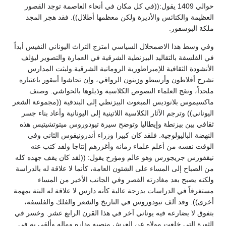
حوالي 1409 يقول:((في كل مكان في أنحاء العاصمة توجد القصور
العظيمة والكنائس والأديرة ولكن معظمها أطلال)). فقد هجر المجد
ملكة البوسفور.
وفي وسط هذا الاضمحلال السياسي امتزج التراث اليوناني النفيس أبداً
في الفلسفة بالتقاليد البيزنطية الشرقية في العمارة والتصوير ليؤلف
الأنشودة الثقافية للإمبراطورية الرومانية الشرقية.ولبثت المدارس
تشرح أفلاطون وأرسطو وزينون الرواقي، وإن تحاشوا أبيقور باعتباره
ملحداً، ونقح العلماء النصوص الكلاسية وذيلوها بالحواشي. وصنف
ماكسيموس بلانوديس المبعوث البيزنطي إلى البندقية ((مجموعة الشعر
اليوناني)) وترجم الآثار الكلاسية اللاتينية إلى اليونانية وأعاد بناء جسر
ثقافي بين بيزنطة وإيطاليا وتوضح سيرة تيودوروس ميتوتشيتيس هذه
النهضة الباليولوجية. فلقد كان كبيرا وزراء أندرونيقوس الثاني وفي
الوقت نفسه من أعلم علماء زمانه وأغزرهم إنتاجا ولقد كتب عنه
نيقفورس جريجورس وهو عالم ومؤرخ يقول: ((لقد كان يقف جهده كله
من الصباح إلى المساء على الشئون العامة، كأنما لا علاقة له بالدراسة
ولكنه يصبح بعد مغادرته القصر وفي الجانب الأخير من المساء
مستغرقاً في الدراسات بدرجة عالية كأنه دارس لا علاقة له البتة بمهمة
أخرى)). وقد ألف تيودوروس في التاريخ والشعر والفلك والفلسفة،
بتفوق لا يضارعه فيه يوناني آخر في هذا القرن الرابع عشر. وخسر في
الثورة التي خلعت مولاه عن العرش منصبه وداره وماله وألقى به في