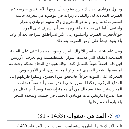
وحاول هونيادي بعد ذلك بأربع سنوات أن يرفع البلاء. فشق طريقه عبر
الصرب المعادية له، والتقى بالإتراك في قوصوه في معركة حامية
استمرت ثلاثة أيام. واندحر المجريون ولاذ معهم هونيادي بالفرار.
واختفى أياما في بطيحة ماء، وبرز، بعد أن أشرف على الموت
جوعاً.فعرف الصرب وأسلموه إلى الأتراك.وأطلق سراحه بعد أن وعد
بألا يقود جيشاً على أرض الصرب بعد ذلك.
وفي عام 1456 حاصر الأتراك بلغراد.وصوب محمد الثاني على القلعة
المدفعية الثقيلة التي هدمت أسوار القسطنطينية.ولم يعرف الأوربيين
قبل ذلك قصفاً عنيفاً بالقنابل كهذا. وقاد هونيادي الدفاع بحنكة وشجاعة
لم يغفلها الشعر المجري قط.وآثر المحاصرون، آخر الأمر خوض
المعركة على الموت جوعاً، فاندفعوا من الحصن، وشقوا طريقهم إلى
المدفع التركي، وهكذا انتصروا على العدو انتصاراً حاسماً فتخلصت
المجر ستين سنة بعد ذلك من أي هجمة إسلامية.وبعد أيام قلائل من
هذا الدفاع التاريخي مات هونيادي بالحمى في خيمته. وتمجده المجر
باعتباره أعظم رجالها.
5- المد في عنفوانه (1453 - 81)
تابع الأتراك فتح البلقان واستسلمت الصرب آخر الأمر عام 1459،