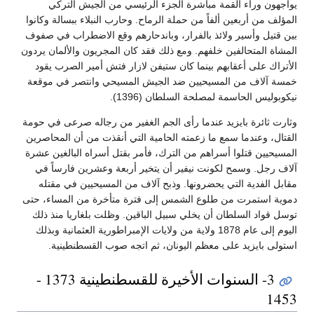
يواجهون وراء القمة مباشرة الجزء الرئيسي من الجيش التركي
المؤلف من أربعين ألفاً من حملة الرماح. وحارب النبلاء ببسالة وكانوا
بين قتيل وأسير ولائذ بالفرار، وباندحارهم وقع الاضطراب في صفوف
المشاة المتحالفين خلفهم. ومع ذلك فقد كان المجريون والألمان يردون
الأتراك على أعقابهم بينما كان ستيفن لازار فتش أمير الصرب يقود
خمسة آلاف من المسيحيين ضد الجيش المسيحي وانتصر في موقعة
نيكوبوليس الحاسمة لمصلحة السلطان (1396).
وثارت ثائرة بايزيد عندما رأى الجم الغفير من رجاله صرعى في حومة
القتال، وعندما سمع ما زعمته الحامية التي أنقذت من أن المحاصرين
المسيحيين قتلوا أسراهم من الترك، فأمر بقتل أسراه البالغين عشرة
آلاف رجل. وسمح لكونت نيفير أن يتخير أربعة وعشرين فارساً في
مقابل الفدية التي يحضرونها. وذبح آلاف من المسيحيين في مقتله
دموية استمرت من طلوع الشمس إلى فترة متأخرة من المساء، حتى
توسل قواد السلطان أن يخلي سبيل الباقين. وظلت بلغاريا منذ ذلك
اليوم إلى عام 1878 ولاية من ولايات الإمبراطورية العثمانية وبذلك
استولى بايزيد على معظم اليونان، ثم اتجه صوب القسطنطينية.
3- السنوات الأخيرة للقسطنطينية 1373 -
1453