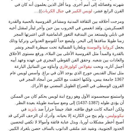
شهرته وفضائله إلى أمم أخرى. وما أقل الذين يعلمون أنه كان في
القرن الرابع عشر،
لويس الكبير
في
جبال الكربات
))....
ومزجت أخلاقه بين الثقافة المدنية ومشاعر الفروسية بالحمية والقدرة
العسكريتين. ولقد انغمس في الحروب بين حين وآخر ليثأر لمقتل أخيه
في نابلي وليستعد من البندقية الثغور الدلماشية التي اعتبرتها المجر
زمنا طويلا منافذها إلى البحر، وليضع حداً للتوسع العدواني وتركيا وذلك
يجعل
كرواتيا
والبوسنة
وبلغاريا الشمالية تحت سيطرة المجر ونشر
بالقدرة والمبدأ مثل الفروسية الأعلى بين النبلاء، ورفع مستوى الأخلاق
والعادات بين شعبه. وحقق الفن القوطي المجري في عهده وعهد أبيه
أجمل آثاره، ونحت
نيقولاس كولوزفاري
وأبناؤه من التماثيل البارعة
مثل تمثال القديس جورج الذي يوجد الآن في براغ. وأسس لويس عام
1367 جامعة بيس، ولكنها اختفت مع الكثير من أمجاد المجر في
القرون الوسطى في الصراع الطويل المضني مع الأتراك.
واستمتع سيجسموند الأول وهو زوج ابنة لويس بحكم كان من الممكن
أن يؤدي طوله (1387-1437) إلى وضع سياسة طويلة بعيدة النظر.
ولكن أعماله كانت فوق طاقته. فقاد جيشاً جراراً ضد
بايزيد
في
نيكوبوليس
، ولم ينج من الكارثة إلا بحياته. وأدرك أن الزحف التركي قد
أصبح أخطر مشكلات أوربا، وبذل عناية فائقة وأموالا لا تكفي لتحصين
الحدود الجنوبية، وشيد عند ملتقى الدانوب بالساف حصن بلغراد الكبير.