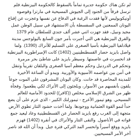
لم تكن هناك حكومة جديرة تماماً بالسقوط كالحكومة البيزنطية.فلم
ترسل فرقاً من الجنود إلى الجيوش المسيحية في مارتزا وقوصوه
أونيكوبوليس لأنها فقدت الرغبة في الدفاع عن نفسها وعجزت عن إقناع
اليونان الممعنين في السفسطة بأن الاستشهاد في سبيل الوطن عمل
مجيد ونبيل، فقد جهزت اثني عشر ألف جندي للسلطان عام 1379
والفرق البيزنطية هي التي أجبرت بأمر جون السابع باليولوجس مدينة
فيلادلفيا البيزنطية بآسيا الصغرى على التسليم للأتراك (1390). ولما
واصل بايزيد حصار القسطنطينيين (1402) كانت الإمبراطورية البيزنطية
قد انحسرت في عاصمتها. وسيطر بايزيد على شاطئ بحر مرمرة
وتحكم في الدردنيل وحكم معظم آسيا الصغرى والبلقان تقريباً وتنقل
في أمن بين عواصمه الأسيوية والأوربية. ويبدو أن الساعة الأخيرة
للمدينة المحاصرة قد حانت. وكان اليونان المشرفون على الموت جوعاً
يلقون بأنفسهم من الأسوار، ويلجئون إلى الأتراك لكي يطعموا. وفجأة
ظهر من الشرق الإسلامي مخلص ((كافر)) للحدود الأمامية للعالم
المسيحي. وهو تيمور الأعرج - تيمورلنك الكبير - الذي عزم على أن يضع
حداً لنمو القوة العثمانية ووجودها. ولما أخذت حشود التتار تطوي الأرض
متجهة إلى الغرب رفع بايزيد الحصار عن القسطنطينية وعاد ليعيد جمع
قواته في الأناضول. والتقى التتار والأتراك في أنقرة (1402) فهزم
بايزيد ووقع أسيراً وانحسر المد التركي فترة جيل. وبدأ أن الله قد ناصر
آخر الأمر المسيحيين.