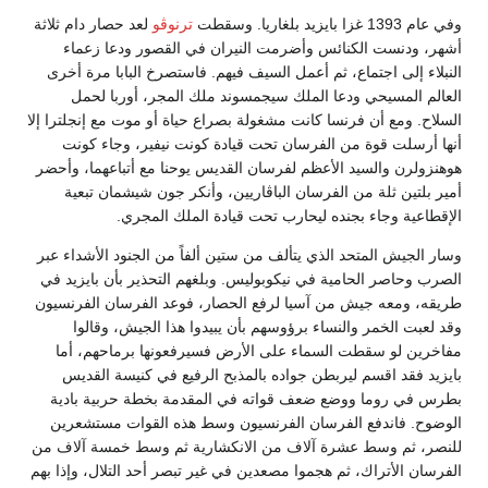
وفي عام 1393 غزا بايزيد بلغاريا. وسقطت
ترنوڤو
لعد حصار دام ثلاثة
أشهر، ودنست الكنائس وأضرمت النيران في القصور ودعا زعماء
النبلاء إلى اجتماع، ثم أعمل السيف فيهم. فاستصرخ البابا مرة أخرى
العالم المسيحي ودعا الملك سيجمسوند ملك المجر، أوربا لحمل
السلاح. ومع أن فرنسا كانت مشغولة بصراع حياة أو موت مع إنجلترا إلا
أنها أرسلت قوة من الفرسان تحت قيادة كونت نيفير، وجاء كونت
هوهنزولرن والسيد الأعظم لفرسان القديس يوحنا مع أتباعهما، وأحضر
أمير بلتين ثلة من الفرسان الباڤاريين، وأنكر جون شيشمان تبعية
الإقطاعية وجاء بجنده ليحارب تحت قيادة الملك المجري.
وسار الجيش المتحد الذي يتألف من ستين ألفاً من الجنود الأشداء عبر
الصرب وحاصر الحامية في نيكوبوليس. وبلغهم التحذير بأن بايزيد في
طريقه، ومعه جيش من آسيا لرفع الحصار، فوعد الفرسان الفرنسيون
وقد لعبت الخمر والنساء برؤوسهم بأن يبيدوا هذا الجيش، وقالوا
مفاخرين لو سقطت السماء على الأرض فسيرفعونها برماحهم، أما
بايزيد فقد اقسم ليربطن جواده بالمذبح الرفيع في كنيسة القديس
بطرس في روما ووضع ضعف قواته في المقدمة بخطة حربية بادية
الوضوح. فاندفع الفرسان الفرنسيون وسط هذه القوات مستشعرين
للنصر، ثم وسط عشرة آلاف من الانكشارية ثم وسط خمسة آلاف من
الفرسان الأتراك، ثم هجموا مصعدين في غير تبصر أحد التلال، وإذا بهم