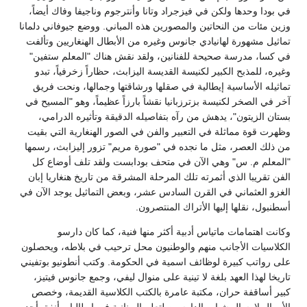
في بودا وحدها ولكن في فيزجراد وتانا وأنترجوم وناجيفا وفاك أيضاً،
وزين مئات من النحاتين والمصورين هذه المباني. ووضع جيوفاني دلمانا
تماثيل مشهورة لهانيادي جانوس وغيره من الأبطال الهنغاريين وتألفت
في كسا، مدرسة صحيحة للفنانين، ولقد نقش هناك "المعلم ستفين"
وغيره، للمذبح الكبير لكنيسة القديسة اليزابث، حظاراً زخرفياً، تبدو
تماثيله الأساسية إيطالية في صقلها ورشاقتها وجمالها، ونحت فريق
آخر في الصخر لكنيسة بزترزبانيا نقشاً بارزاً عظيماً، وهو "المسيح في
بستان الزيتون"، يدهش من رآه بتفاصيله الدقيقة وتأثيره الدرامي،
وظهرت قوة مماثلة في التعبير والفن في الصور الهنغارية التي بقيت
من ذلك العصر، مثل ما نجده في "صورة مريم" تزور إليزابث، رسمها
"المعلم م. س" وهي الآن في متحف بودابست ولقد تلف أوضاع كل
الفن تقريبا الذي أثمرته تلك المرحلة المشرقة من تاريخ هنغاريا إبان
الغزو العثماني في القرن السادس عشر، وبعض التماثيل يوجد الآن في
أسطنبول، نقلها إليها الأتراك المنتصرون.
وكانت اهتمامات ماتياس أدبية أكثر منها فنية، كما كان دارسو
الكلاسيات الأجانب منهم والوطنيون محل ترحيب في بلاطه، ويحصلون
على رواتب كبيرة لوظائف اسمية في الحكومة. وكتب أنطونيو بوتفيني
تاريخا لهذا العهد بلغة لا تينية على منوال ليفي، وجمع جانوس فيتيز،
كبير أساقفة حران، مكتبة عامرة بالكتب الكلاسية القديمة، وخصص
الأموال لإرسال شباب الدارسين لتعلم اليونانية في إيطاليا. وأنفق أحد