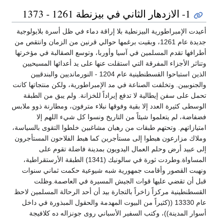
1- الازدهار الثاني في بيزنطة 1261 - 1373
أعيدت الإمبراطورية البيزنطية بلا إراقة دماء في ظل أسرة بلايولوجية
جديدة عام 1261، وبقيت برغمها حوالي قرنين من الزمان وانتقص من
أطرافها تقدم المسلمين في آسيا وأوربا، وتوسع الصقالبة في مؤخرتها
وتناثر الأجزاء المفرقة التي استقلت عنها على يد أعدائها المسيحيين
الذين استباحوا القسطنطينية عام 1204 - النورمانديين والبندقيين
والجنوبيين. وتخلفت الصناعة في مد الإمبراطورية، ولكن منتجاتها كانت
تحمل على سفن إيطالية لا تدفع إيراداً للخزانة. ولم يبق من الطبقة
الوسطى كثيرة العدد إلا بقية وفوقها نبلاء مترفون، ومطارنة ذوو ملابس
فضفاضة، لم يتعلموا شيئاً من التاريخ ونسوا كل شيء اللهم إلا
امتيازاتهم. وتحتهم طبقات من رهبان مشاغبين خلطوا التقوى بالسياسة،
وملاك مزارعون هبطوا إلى مستأجرين كما هبط الفلاحون المستأجرون
إلى عبيد أرض وحلم العمال اليدويون بمدينة فاضلة تقوم على
المساواة.وطردت ثورة في سالونيك (1341) الطبقة الأرستقراطية،
ونهبت القصور وأقامت جمهورية شبه شيوعية حكمت ثماني سنوات
قبل أن تقضي عليها قوات الجيش المسيرة في العاصمة.وظلت
القسطنطينية مركزاً زاخراً بالتجارة بيد أن أحد الرحالة المسلمين لاحظ
عام 13330 ((كثيراً من البيوت المهدمة والحقول المبذورة في داخل
أسوار المدينة))، وكتب السفير الأسباني روى جونزاله ده كلافيجة