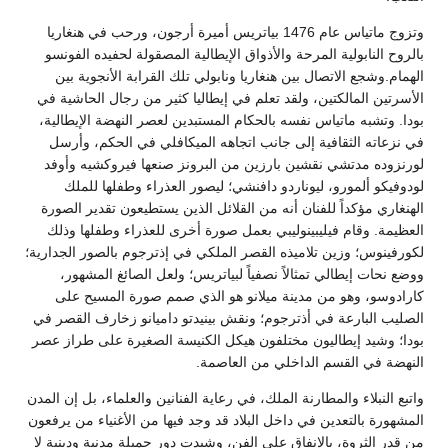
وتزوج ماتياس عام 1476 بياتريس أميرة أرجون، ورحب في هنغاريا
بالروح النابولية المرحة والأذواق الإيطالية المصقولة لحفيده الفونسو
الهمام.وشجع الاتصال بين هنغاريا ونابولي تلك القرابة الأنجوية بين
الأسرتين المالكتين، ولقد تعلم في إيطاليا كثير من رجال الحاشية في
بودا. وتشبه ماتياس نفسه بالحكام المستبدين لعصر النهضة الإيطالية،
في نزعاته الثقافية إلى جانب اتجاهه الميكافلي في الحكم، وأرسل
لورنزوده مدتشي نقشين بارزين من البرونز صنعها فيروكشيه وأوفد
لودوفيكو ألمورو، ليوناردو دافنشي؛ ليصور العذراء وطفلها للملك
الهنغاري مؤكداً للفنان أنه من القلائل الذين يستطيعون تقدير الصورة
العظيمة. وقام فيليبينوليبي بعمل صورة أخرى للعذراء وطفلها وذلك
لكورفينوس؛ وزين تلاميذه القصر الملكي في إذترجوم بالصور الجدارية؛
ووضع نحات إيطالي تمثالاً نصفياً لبياتريس؛ ولعل الصائغ المشهور،
كارادوسو، وهو من مدينة ميلانو هو الذي صمم صورة المسيح على
الصليب البارعة في أذترجوم؛ ونقش بينيدتو داميانو زخارف القصر في
بودا؛ وشيد إيطاليون مختلفون هيكل الكنيسة الصغيرة على طراز عصر
النهضة في القسم الداخلي من العاصمة.
واتبع النبلاء والمطارنة الملك، في رعاية الفنانين والعلماء، بل إن المدن
المشهورة بالتعدين في داخل البلاد قد وجد فيها من الأغنياء من يرفعون
من قدر الثروة، بالإنفاق على الفن، وشيدت دور جميلة مدنية ودينية لا