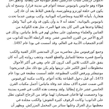
هؤلاء وهو جانوس بانونيوس سبعة أعوام في مدينة فرارا، وسمح له بأن
يكون في حلقة لورنزو وبفلورنسة، وأدهش البلاط بعد أن عاد إلى
هنغاريا، بأبياته اللاتينية ومحاضراته اليونانية. وكتب بونفين عندما تحدث
بانونيوس باليونانية، "نعتقد أنه لا بد وأن يكون قد ولد في أثينا" ولعل
إيطاليا وحدها هي التي كان يجد فيها المرء، مثل هذه الكوكبة من
الفنانين والعلماء ويحصلون على معاش لهم في بلاط ماتياس، وذلك في
الربع الأخير من القرن الخامس عشر. وتعد الرابطة الأدبية للدانوب من
أقدم الجمعيات الأدبية في العالم، وقد أسست في بودا عام 1497.
وجمع كورفينوس مثل معاصريه من آل المدتشي الآثار الفنية والكتب
وأصبح قصره متحفا للتماثيل والقطع الفنية، وتذهب روايته إلى أنه كان
ينفق على الكتب ثلاثين ألف كرون كل عام، وهي في أكثر الأحوال
مخطوطات أنفق الكثير على تزيينها ولم يكن مع ذلك مثل فيديريجودا
مونتيفلتر ويرفض الكتب المطبوعة، فلقد أسست مطبعة في بودا عام
1473، أي قبل دخول الطباعة بثلاثة أعوام. وكانت مكتبة كورفينوس
التي ضمت عشرة آلاف مجلد عند وفاة ماتياس؛ أجمل مكتبات القرن
الخامس عشر خارج إيطاليا. ولقد وضعت هذه الكتب في قصره بمدينة
بودا وخصصت لها قاعتان فسيحتان؛ لهما نوافذ من الزجاج الملون تطل
على الدانوب؛ وكانت الرفوف كثيرة النقوش؛ والكتب مجلدة في
معظمها برق الغزال وعليها ستائر من المخمل المزركش. ويظهر أن