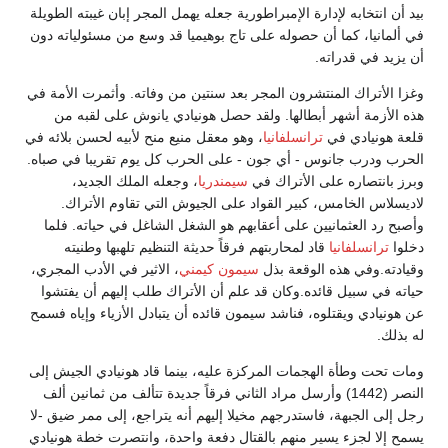
بيد أن انتخابه لإدارة الإمبراطورية جعله يهمل المجر إبان غيبته الطويلة
في ألمانيا، كما أن حصوله على تاج بوهيميا قد وسع من مسئولياته دون
أن يزيد في قدراته.
وغزا الأتراك المنتشرون المجر بعد سنتين من وفاته. وأثمرت الأمة في
هذه الأزمة أشهر أبطالها. ولقد حصل هونيادي يانوش على لقبه من
قلعة هونيادي في
ترانسلفانيا
، وهو معقل منيع منح لأبيه لحسن بلائه في
الحرب ودرب جانوس - أي جون - على الحرب كل يوم تقريبا في صباه.
وبرز بانتصاره على الأتراك في
سيمندريا
، وجعله الملك الجديد،
لاديسلاس الخامس، كبير القواد على الجيوش التي تقاوم الأتراك.
وأصبح رد العثمانيين على أعقابهم هو الشغل الشاغل في حياته. فلما
دخلوا
ترانسلفانيا
قاد لمحاربتهم فرقاً حديثة التنظيم تلهبها وطنيته
وقيادته.وفي هذه الوقعة بذل
سيمون كيمني
، الاثير في الأدب المجري،
حياته في سبيل قائده.وكان قد علم أن الأتراك طلب إليهم أن يفتشوا
عن هونيادي ويقتلوه، فناشد سيمون قائده أن يتبادل الأزياء وإياه فسمح
له بذلك.
ومات تحت وطأة الهجمات المركزة عليه، بينما قاد هونيادي الجيش إلى
النصر (1442) وأرسل مراد الثاني فرقاً جديدة تتألف من ثمانين ألف
رجل إلى الجبهة، فاستدرجهم مخيلا إليهم أنه يتراجع، إلى ممر ضيق -لا
يسمح إلا لجزء يسير منهم بالقتال دفعة واحدة، وانتصرت خطة هونيادي