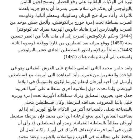
ثورة في الولايات البلقانية على رفع الحصار. وسمح لجون الثامن
باليولوجس أن يحكم في سلام نسبي بشرط أن يدفع جزية باهظة
للأتراك. وأعاد مراد فتح اليونان وسالونيك ومعظم ألبانيا. وقاومت
الصرب ببساطة تحت إمرة جورج برانكوفتش، وألحق جيش موحد من
الصرب والهنغاريين إمرة هانياد جانوس الهزيمة بمراد عند كونوفتزا
(1444) وحكم بارنكوفتش الصرب إلى أن مات بالغاً من العمر تسعين
سنة (1456) ووقع مراد، بعد انتصارين من فارنا ووقعة قوصوه الثانية
(1448)، صلحاً مع الإمبراطور قسطنطين الحادي عشر باليولوجس
وانسحب إلى أدرنة ومات هناك (1451).
ولقد جلس محمد الثاني الملقي بالفاتح على العرش العثماني وهو في
الواحدة والعشرين من عمره. وأيد المعاهدة التي أبرمت مع قسطنطين
وأرسل ابن أخيه أورخان ليتعلم (وربما ليكون جاسوساً) في البلاط
البيزنطي ولما تحدت دول إسلامية أخرى سلطانه على آسيا الغربية
جعل جنود يعبرون المضايق وترك ممتلكاته الأوربية تحت إمرة وزيره
خليل باشا المعروف بصداقته لبيزنطة. وكان قسطنطين يتحلى
بالشجاعة يتحلى بالشجاعة أكثر من الذكاء، فأبلغ الوزير أنه إذا لم
يضاعف المعاش الذي يدفع لرعاية ابن أخي محمد فإن بيزنطة ستجعل
أورخان مطالباً بالسلطنة العثمانية. ويبدو أن قسطنطين قد رأى أن
الثورة في آسيا فرصة لإضعاف الأتراك في أوربا. ولكنه أهمل أن
يحافظ على محالفاته في الغرب ومواصلاته بالجنوب. وعقد محمد