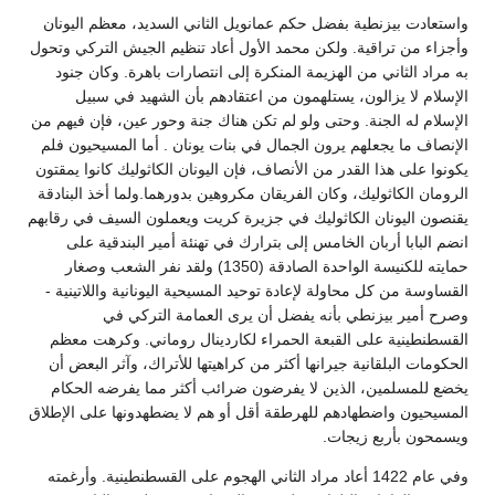
واستعادت بيزنطية بفضل حكم عمانويل الثاني السديد، معظم اليونان
وأجزاء من تراقية. ولكن محمد الأول أعاد تنظيم الجيش التركي وتحول
به مراد الثاني من الهزيمة المنكرة إلى انتصارات باهرة. وكان جنود
الإسلام لا يزالون، يستلهمون من اعتقادهم بأن الشهيد في سبيل
الإسلام له الجنة. وحتى ولو لم تكن هناك جنة وحور عين، فإن فيهم من
الإنصاف ما يجعلهم يرون الجمال في بنات يونان . أما المسيحيون فلم
يكونوا على هذا القدر من الأنصاف، فإن اليونان الكاثوليك كانوا يمقتون
الرومان الكاثوليك، وكان الفريقان مكروهين بدورهما.ولما أخذ البنادقة
يقنصون اليونان الكاثوليك في جزيرة كريت ويعملون السيف في رقابهم
انضم البابا أربان الخامس إلى بترارك في تهنئة أمير البندقية على
حمايته للكنيسة الواحدة الصادقة (1350) ولقد نفر الشعب وصغار
القساوسة من كل محاولة لإعادة توحيد المسيحية اليونانية واللاتينية -
وصرح أمير بيزنطي بأنه يفضل أن يرى العمامة التركي في
القسطنطينية على القبعة الحمراء لكاردينال روماني. وكرهت معظم
الحكومات البلقانية جيرانها أكثر من كراهيتها للأتراك، وآثر البعض أن
يخضع للمسلمين، الذين لا يفرضون ضرائب أكثر مما يفرضه الحكام
المسيحيون واضطهادهم للهرطقة أقل أو هم لا يضطهدونها على الإطلاق
ويسمحون بأربع زيجات.
وفي عام 1422 أعاد مراد الثاني الهجوم على القسطنطينية. وأرغمته