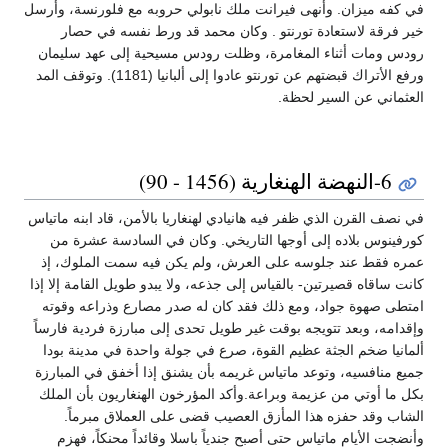
في كفه ميزان. وأنهى فيرانت ملك نابولي حروبه مع فلورنسة، وأرسل
خير فرقة لاستعادة تورنتو . وكان محمد قد ورط نفسه في حصار
رودس ومات أثناء المغامرة، وظلت رودس مسيحية إلى عهد سليمان
ورفع الأتراك قبضتهم عن تورنتو عادوا إلى ألبانيا (1181). وتوقف المد
العثماني عن السير لحظة.
6-النهضة الهنغارية (1456 - 90)
في نصف القرن الذي ظفر فيه هانيادي لهنغاريا بالأمن، قاد ابنه ماتياس
كورفينوس بلاده إلى أوجها التاريخي. وكان في السادسة عشرة من
عمره فقط عند جلوسه على العرش، ولم يكن فيه سمت الملوك، إذ
كانت ساقاه قصيرتين- بالقياس إلى جذعه، ولا يبدو طويل القامة إلا إذا
امتطى صهوة جواد، ومع ذلك فقد كان له صدر مصارع وذراعه وقوته
وإقدامه، وبعد تتويجه بوقت غير طويل تحدى إلى مبارزة فردية فارساً
ألمانيا ضخم الجثة عظيم القوة، صرع في جولة واحدة في مدينة بودا
جميع منافسيه، وتوعد ماتياس غريمه بأن يشنق إذا أخفق في المبارزة
بكل ما أوتي من عزيمة وبراعة.وأكد المؤرخون الهنغاريون بأن الملك
الشاب وقد حفزه هذا المأزق العصيب قضى على العملاق مبرماً.
وأنضجت الأيام ماتياس حتى أصبح جندياً باسلا وقائداً محنكاً، فهزم