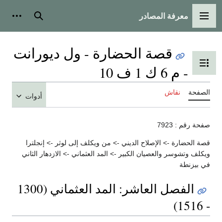
معرفة المصادر
القائمة الرئيسية
بحث
أدوات
قصة الحضارة - ول ديورانت
تبديل عرض جدول المحتويات
- م 6 ك 1 ف 10
الصفحة
نقاش
أدوات
صفحة رقم : 7923
قصة الحضارة -> الإصلاح الديني -> من ويكلف إلى لوثر -> إنجلترا
ويكلف وتشوسر والعصيان الكبير -> المد العثماني -> الازدهار الثاني
في بيزنطة
الفصل العاشر: المد العثماني (1300
- 1516)