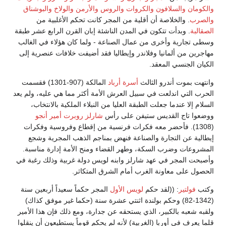
والكومان
والسلافون
والكروات
والروس
والأرمن
والولاخ
والبوشناق
والصرب
. والخلاصة أن أقلية من المجر كانت تحكم الأغلبية من
الصقالبة
. وبدأت تتكون في المدن الناشئة إبان القرن الرابع عشر طبقة
وسطى تجارية وأخرى من عمال الصناعة - ولما كان هؤلاء في الغالب
مهاجرين من ألمانيا وفلاندر وإيطاليا فقد أضيفت خلافات عنصرية إلى
الكيان الجنسي المعقد.
وانتهت بموت أندرو الثالث
أسرة أرباد
المالكة (907-1301) فقسمت
الحرب التي اندلعت في سبيل العرش الأمة أكثر مما هي عليه، ولم يعد
السلام إلا عندما جعلت الطبقة العليا من النبلاء الملكية بالانتخاب،
ووضعوا تاج القديس ستيفن على رأس
شارلز روبرت أمير أنجو
(1308). فأحضر معه فكرات فرنسية من إقطاع وفروسية وفكرات
إيطالية عن التجارة والصناعة فنهض بمناجم الذهب المجرية وشجع
المشروعات وضرب السكة، وطهر القضاء ومنح الأمة إدارة مناسبة.
وأصبحت المجر في عهد شارلز وابنه لويس دولة غربية وذلك رغبة في
الحصول على معاونة الغرب أمام الشرق المتكاثر.
وكتب
فولتير
: ((لقد حكم
لويس الأول
المجر حكماً سعيداً أربعين سنة
(1342-82) وحكم بولندة اثنتي عشرة سنة (حكما غير موفق كذاك)
ولقبه شعبه بالكبير، الذي يستحقه عن جدارة، ومع ذلك فإن هذا الأمير
قلما يعرف في أوربا (الغربية) لأنه لم يحكم قوماً يستطيعون أن ينقلوا