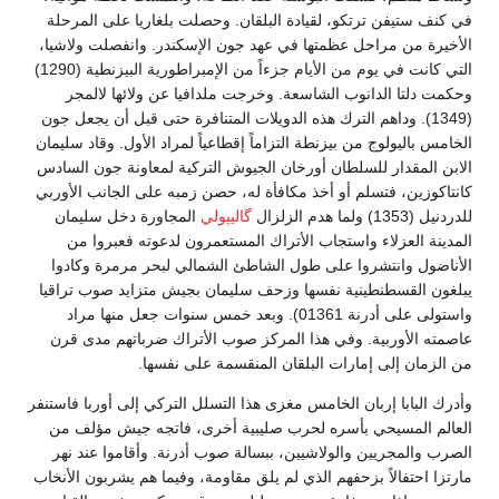
في كنف ستيفن ترتكو، لقيادة البلقان. وحصلت بلغاريا على المرحلة
الأخيرة من مراحل عظمتها في عهد جون الإسكندر. وانفصلت ولاشيا،
التي كانت في يوم من الأيام جزءاً من الإمبراطورية البيزنطية (1290)
وحكمت دلتا الدانوب الشاسعة. وخرجت ملدافيا عن ولائها لالمجر
(1349). وداهم الترك هذه الدويلات المتنافرة حتى قبل أن يجعل جون
الخامس باليولوج من بيزنطة التزاماً إقطاعياً لمراد الأول. وقاد سليمان
الابن المقدار للسلطان أورخان الجيوش التركية لمعاونة جون السادس
كانتاكوزين، فتسلم أو أخذ مكافأة له، حصن زمبه على الجانب الأوربي
للدردنيل (1353) ولما هدم الزلزال
گاليپولي
المجاورة دخل سليمان
المدينة العزلاء واستجاب الأتراك المستعمرون لدعوته فعبروا من
الأناضول وانتشروا على طول الشاطئ الشمالي لبحر مرمرة وكادوا
يبلغون القسطنطينية نفسها وزحف سليمان بجيش متزايد صوب تراقيا
واستولى على أدرنة 01361). وبعد خمس سنوات جعل منها مراد
عاصمته الأوربية. وفي هذا المركز صوب الأتراك ضرباتهم مدى قرن
من الزمان إلى إمارات البلقان المنقسمة على نفسها.
وأدرك البابا إربان الخامس مغزى هذا التسلل التركي إلى أوربا فاستنفر
العالم المسيحي بأسره لحرب صليبية أخرى، فاتجه جيش مؤلف من
الصرب والمجريين والولاشيين، ببسالة صوب أدرنة. وأقاموا عند نهر
مارتزا احتفالاً بزحفهم الذي لم يلق مقاومة، وفيما هم يشربون الأنخاب