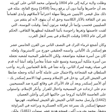
وظلت ولاية تركية إلى عام 1804.واستولى محمد الثاني على كورنثه
بعد أن حاصرها وأثينا دون أن يرفع رمحاً (1458) ومنح الفاتح، مثله في
ذلك مثل قيصر، الأثينيين شروطاً سهلة احتراماً لأسلافهم وأبدى اهتماماً
ينم عن الثقافة بالآثار الكلاسية وحق له أن يبتهج، لأنه لم ينتقم من
الصليبيين فحسب وإنما ثأر لوقعة مرثون أيضاً. وقبلت البوسنة، التي
لقبت عاصمتها وثغرها راجوسة بأثينا الصقلية لمظهرها الثقافي، الحكم
التركي عام 1463 وقبلت الإسلام في يسر أذهل الغرب.
وكان أشجع غرماء الترك في النصف الثاني من القرن الخامس عشر
هو إسكندر بك الألباني. واسمه الحقيقي جورج من كاستريوتا، ولعله
كان من أسرة صقلية متواضعة، ولكن الأساطير المحببة لشعبه تجعله
من أسرة ملكية أبيروسية وتسبغ عليه شباباً مغامراً.ولقد أنبئنا أنه قدم
في صباه رهينة لمراد الثاني، وأنه نشأ في بلاط العثمانيين بأدرنة. وأحب
السلطان فيه الشجاعة والاحتمال حتى عامله كأحد أبنائه وجعله ضابطا
في الجيش التركي. ودخل في الإسلام وسمى لهذا الاسم إسكندر بك -
أي الأمير إسكندر وبعد أن قاد الأتراك في وقائع كثيرة ضد المسيحيين
ندم على ارتداده عن المسيحية واحتال للفرار. وأنكر الإسلام، واستولى
على العاصمة الألبانية كروجا من حاكمها التركي وأعلن العصيان
(1442) وأرسل محمد الثاني الجيش تلو الجيش لمعاقبته، فهزمها
جميعها إسكندر بك بسرعة تحركاته العسكرية وبراعته في المراوغة
وشغل محمد بحروب أكبر، فمنحه هدنة عشر سنوات (1461). ولكن