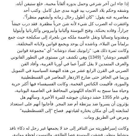
إذا جاء ابن آخر شرعي وحمل بدوره ألقاباً محببة، خلع ستيفن أباه،
وشنقه وحكم بلاد الصرب بيد قوية مدى جيل كامل. وكتب أحد
معاصريه عنه يقول: "كان أطول رجال زمانه وأبشعهم منظراً"،
واغتفرت له الصرب كل شيء لأنه شن حرباً مظفرة. فقد درب جيشاً
جراراً، وقاده بحنكة، وفتح البوسنة وألبانيا وأبيروس وأكارنانيا وأيتوليا
ومقدونيا وتساليا ونقل عاصمة ملكه من بلجراد إلى سكبلجة حيث جمع
برلماناً من النبلاء، وناشده أن يوحد ويجمع قوانين ولاياته المختلفة،
وكانت ثمرة ذلك هي: "زابونيك تساد دوشانه" أي "مجموعة قوانين
القيصر دوشان" (1349) وهي تكشف عن مستوى في التطور القانوني
والعرف المتمدين لا يقل كثيراً عما في أوربا الغربية، وأفاد الفن
الصربي في القرن الرابع عشر من هذه النهضة السياسية في التمويل
وربما في الحافز حتى ضارع الازدهار المعاصر في القسطنطينية
والمورة، فأقيمت الكنائس الفخمة، وكانت الفسيفساء فيها أكثر حرية
وحياة مما سمح به الاتجاه الكهنوتي المحافظ في العاصمة اليونانية،
وفي عام 1355 حشد دوشان جيوشه للمرة الأخيرة. وسألهم هل
يؤثرون أن يسروا ضد بيزنطة أم ضد المجر. فأجابوا أنهم على استعداد
لمتابعته إلى أي مكان يختاره لقيادتهم. فصاح "إلى القسطنطينية"
ومرض في الطريق ومات.
وكانت إمبراطوريته من التنافر إلى حد لا يجمعها غير رجل له ذكاء نافذ
ونشاط منظم، فشقت البوسنة عصا الطاعة، والتمست لحظة مواتية،