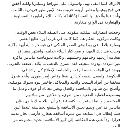
الأتراك كلما التقى بهم، واستولى على مورافيا وسيليزيا ولكنه أخفق
في فتح بوهيميا وخاض أربعة حروب ضد الإمبراطور فريدريك الثالث،
وأخذ فينا وألحق بها النمسا (1485)، وكانت الإمبراطورية النمساوية
والهنغارية في الواقع هنغارية.
وجعلت انتصاراته الملكية متفوقة على الطبقة النبلاء بعض الوقت،
وكانت مركزية الحكم هما كما كانت في غرب أوربا طابع العصر،
وضارع بلاطه في بودا وفي القصر الملكي في فيسجراد أية أبهة ملكية
وجدت في ذلك العهد، وأصبح كبار النبلاء خدامه، واشتهر سفراؤه
بفخامة أرديتهم وخدمهم وحشمهم، وكانت دبلوماسية ماتياس ماكرة
غير مترددة، ودودة سخية، فقد اشترى بالذهب ما يكلف ضعفه بالحرب،
ووجد في الوقت نفسه الوقت والحماسة لإصلاح كل إرادة في
الحكومة؛ وليعمل بنفسه كإداري يقظ وقاض إمبراطوري. وأخذ يتجول
متخفيا بين أفراد الشعب والجند والمحاكم، فاختبر لتوه سلوك موظفيه،
وأصلح من شأنهم بالمنافسة والعدل وبغير محاباة أو خوف وعمل ما
يستطيعه لحماية الضعيف من القوى، والفلاحين من سادتهم
المغتصبين.وبينما استمرت الكنيسة تزعم أن البلاد ملك بابوي، فإن
ماتياس قد عين ونظم تعيين الأساقفة واستمتع بحماسته عندما عين
صبيا إيطاليا في السابعة من عمره أساقفة هنغاريا فأرسل تجار مدينة
فرارا، رداً على هذه الفكاهة، إلى كبير الأساقفة الجديد مجموعة من
اللعب.