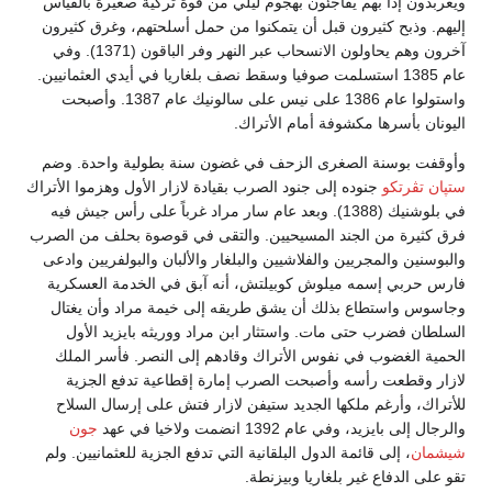
ويعربدون إذا بهم يفاجئون بهجوم ليلي من قوة تركية صغيرة بالقياس
إليهم. وذبح كثيرون قبل أن يتمكنوا من حمل أسلحتهم، وغرق كثيرون
آخرون وهم يحاولون الانسحاب عبر النهر وفر الباقون (1371). وفي
عام 1385 استسلمت صوفيا وسقط نصف بلغاريا في أيدي العثمانيين.
واستولوا عام 1386 على نيس على سالونيك عام 1387. وأصبحت
اليونان بأسرها مكشوفة أمام الأتراك.
وأوقفت بوسنة الصغرى الزحف في غضون سنة بطولية واحدة. وضم
ستپان تڤرتكو
جنوده إلى جنود الصرب بقيادة لازار الأول وهزموا الأتراك
في بلوشنيك (1388). وبعد عام سار مراد غرباً على رأس جيش فيه
فرق كثيرة من الجند المسيحيين. والتقى في قوصوة بحلف من الصرب
والبوسنين والمجريين والفلاشيين والبلغار والألبان والبولفريين وادعى
فارس حربي إسمه ميلوش كوبيلتش، أنه آبق في الخدمة العسكرية
وجاسوس واستطاع بذلك أن يشق طريقه إلى خيمة مراد وأن يغتال
السلطان فضرب حتى مات. واستثار ابن مراد ووريثه بايزيد الأول
الحمية الغضوب في نفوس الأتراك وقادهم إلى النصر. فأسر الملك
لازار وقطعت رأسه وأصبحت الصرب إمارة إقطاعية تدفع الجزية
للأتراك، وأرغم ملكها الجديد ستيفن لازار فتش على إرسال السلاح
والرجال إلى بايزيد، وفي عام 1392 انضمت ولاخيا في عهد
جون
شيشمان
، إلى قائمة الدول البلقانية التي تدفع الجزية للعثمانيين. ولم
تقو على الدفاع غير بلغاريا وبيزنطة.