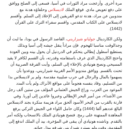
مرة أخرى. وأزعجت مراد الثورات في آسيا، فسعى إلى الصلح ووافق
على دفع تعويض مادي. فوقع الملك
لاديسلاس
وحلفاؤه هدنة مع
مندوبين عن مراد، هدنة تدعو الفريقين إلى الإخلاد إلى السلم. وأقسم
لاديسلاس على الكتاب المقدس، واقسم سفراء الترك على القرآن
(1442).
ولكن الكاردينال
جوليانو شيزاريني
، القاصد الرسول في بودا، ما لبث أن
وجدالوقت مناسبا للهجوم. فإن مراداً ينقل جيشه إلى آسيا وبذلك
يستطيع أسطول إيطالي يتحكم في الدردنيل أن يحول بينه وبين العودة
واحتج الكاردينال الذي عرف باستقامته وقدرته، بأن القسم لكافر لا يقيد
المسيحي.ونصح هونيادي بالإخلاء إلى السلم، وأبت الفرقة الصربية أن
تحنث بالقسم. ووافق مندوبو الأمم الغربية شيزاريني، ووعدوا بأن
يسهموا بالمال والرجال في حرب صليبية مقدسة. ولم ير لاديسلاس بدا
من التسليم، وقاد بنفسه هجوماً على مواقع الأتراك.ولم يأت المدد
الموعود من الغرب، وراغ الجيش العثماني المؤلف من ستين ألف رجل
من الأشداء، من أمير البحر الإيطالي وعبروا عائدين إلى أوربا. وفي
فارنة بالقرب من البحر الأسود ألحق مراد هزيمة منكرة بجند لاديسلاس
البالغ عددهم ألفا (1444) وكان حامل اللواء في الجيش التركي يرفع
المعاهدة الممتهنة على رمح. فنصح هونيادي الملك بالانسحاب ولكنه أمر
بالتقدم. وناشده هونيادي أن يبقى في المؤخرة، بيد أن الملك اندفع إلى
المقدمة، وقت.ولم يسترد شيزاريني شرفه ببذل حياته.