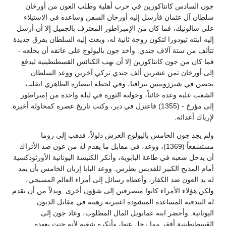
جون السادس كانتاكوزين في حرب أهلية وطلب العون من أورخان
سلطان آل عثمان فأرسل إليه أورخان السفن وساعده في الاستيلاء
على سالونيك، فما كان من الإمبراطور المعترف بالجميل إلا أن أرسل
إليه ابنته تيودورا لتكون زوجة ثانية له، وبعث إليه السلطان بفرق جديدة
تتألف من ستة آلاف جندي. وأخذ جون باليولوج على عاتقه أن يخلعه -
فما كان من جون كانتاكوزين إلا أن نهب الكنائس القسطنطينية ليدفع
إلى أورخان ثمن عشرين ألف جندي تركي آخرين ووعد السلطان
بحصن في شيرزونيس بتراقيا، وفي لحطة انتصاره الظاهري انقلب
الشعب عليه وعده خائناً، وحولته الثورة في ليلة واحدة من إمبراطور
إلى مؤرخ - (1355) فاعتزل في دير، وكتب تاريخ عصره كمحاولة أخيرة
لإرباك أعدائه.
ولم يجد جون الخامس باليولوج العرش ذلولاً، فذهب إلى روما
مستشفعاً (1369)، ووعد، في مقابل ما يقدم له من عون ضد الأتراك
أن يدخل شعبه في طاعة البابوية، وأنكر الكنيسة اليونانية الأورثوذكسية
أمام المذبح الكبير للقديس بطرس. ووعد البابا إربان الخامس بأن يمد
له يد العون ضد الكفار، وأعطاه رسائل إلى أمراء العالم المسيحي،
ولكن هؤلاء الأمراء كانوا منصرفين إلى شؤون أخرى. وبدلاً من أن تقدم
له البندقية المساعدة المنشودة اعتبرته رهينة في مقابل الديون
اليونانية. وأحضر ابنه عمانويل المال المطلوب، وعاد جون إلى
القسطنطينية أفقر مما رحل عنها، وأنكره شعبه لأنه حنث بعهده