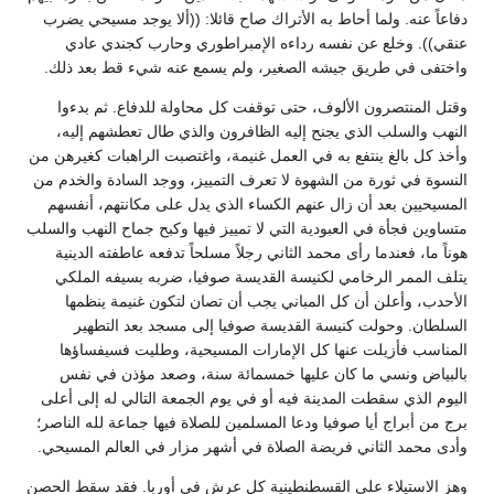
دفاعاً عنه. ولما أحاط به الأتراك صاح قائلا: ((ألا يوجد مسيحي يضرب
عنقي)). وخلع عن نفسه رداءه الإمبراطوري وحارب كجندي عادي
واختفى في طريق جيشه الصغير، ولم يسمع عنه شيء قط بعد ذلك.
وقتل المنتصرون الألوف، حتى توقفت كل محاولة للدفاع. ثم بدءوا
النهب والسلب الذي يجنح إليه الظافرون والذي طال تعطشهم إليه،
وأخذ كل بالغ ينتفع به في العمل غنيمة، واغتصبت الراهبات كغيرهن من
النسوة في ثورة من الشهوة لا تعرف التمييز، ووجد السادة والخدم من
المسيحيين بعد أن زال عنهم الكساء الذي يدل على مكانتهم، أنفسهم
متساوين فجأة في العبودية التي لا تمييز فيها وكبح جماح النهب والسلب
هوناً ما، فعندما رأى محمد الثاني رجلاً مسلحاً تدفعه عاطفته الدينية
يتلف الممر الرخامي لكنيسة القديسة صوفيا، ضربه بسيفه الملكي
الأحدب، وأعلن أن كل المباني يجب أن تصان لتكون غنيمة ينظمها
السلطان. وحولت كنيسة القديسة صوفيا إلى مسجد بعد التطهير
المناسب فأزيلت عنها كل الإمارات المسيحية، وطليت فسيفساؤها
بالبياض ونسي ما كان عليها خمسمائة سنة، وصعد مؤذن في نفس
اليوم الذي سقطت المدينة فيه أو في يوم الجمعة التالي له إلى أعلى
برج من أبراج أيا صوفيا ودعا المسلمين للصلاة فيها جماعة لله الناصر؛
وأدى محمد الثاني فريضة الصلاة في أشهر مزار في العالم المسيحي.
وهز الاستيلاء على القسطنطينية كل عرش في أوربا. فقد سقط الحصن