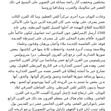
مختلفين.وتحققت آثار رائعة مماثلة في التصوير على النسيج في ذلك
العصر في سالونيك والصرب وملدافيا وروسيا.
وعادت اليونان مرة أخرى مركزاً للفن العظيم. وما كاد القرن الثالث
عشر يشرف على نهايته حتى كان الفرنجة الذين نثروا على الأماكن
الكلاسية القلاع البهيجة قد أخلوا السبيل للقوة البيزنطية، وفي عام
1348 أرسل الإمبراطور جون السادس ابنه عمانويل ليكون حاكماً على
المورة، فأقام مقرة المحلي على تل مشرف على إسبرطة القديمة.
فوفد على العاصمة الجديدة نبلاء وأعيان ورهبان وفنانون وعلماء
وفلاسفة وبنيت أديرة فخمة، واحتفظت ثلاثة منها في كنائسها، ببعض
صورها الجدارية التي ترجع إلى القرون الوسطى: ديرا متروبوليس
وبريليبتوس من القرن الرابع عشر وبانتاتسا من أوائل القرن الخامس
عشر، وهذه هي أحسن الجداريات في التاريخ البيزنطي الطويل، وهي
تضارع خير ما أنتجته إيطاليا في العصر نفسه من الصور الجدارية بدقة
رسمها ورشاقة صورها الفياضة وعمق وإشراق ألوانها، والحق، أنها
تدين ببعض ما تتسم به من الروعة إلى كيما بووجيوتو أودكشيو - وهم
جميعاً يدينون بالكثير للفن البيزنطي. وعلى الشاطئ الشرقي لبلاد
اليونان، على ارتفاع قمة ((جبل أثوس)) أقيمت الأديرة في القرن
العاشر، وظلت تقام هناك في معظم القرون بعد ذلك في القرن الرابع
عشر بانتوكراتور الفخم، وفي القرن الخامس عشر دير القديس بول.
ولقد نسب إبان فترة التقهقر ((دليل يوناني للتصوير)) يرجع تاريخه إلى