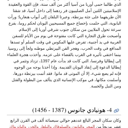
الذي طالما حمى أوربا من آسيا أكثر من ألف سنة، فإن القوة والعقيدة
الإسلاميتين اللتين أمل الصليبيون فر ردهما إلى داخل آسيا، قد شقتا
الآن طريقهما على جثة بيزنطة، وعبرتا البلقان إلى أبواب هنغاريا؛ ورأت
البابوية، التي حلمت بإخضاع جميع المسيحيين اليونان لحكم روما، بفزع
سرعة تحول الملايين من سكان جنوب شرقي أوربا إلى الإسلام.
وأصبحت طرق التجارة التي كانت مفتوحة في يوم من الأيام للسفن
الغربية في يد أجنبية، تفرض عليها المكوس في وقت السلم أو تسدها
المدافع في وقت الحرب، وهجر الفن البيزنطي موطنه ولجأ إلى روسيا.
بينما اختفى تأثيره في الغرب بالقضاء على عزمه. وأخذت هجرة العلماء
إلى إيطاليا وفرنسا، التي كانت قد بدأت عام 1397، تزداد وتثمر في
إيطاليا الدعوة إلى إنقاذ اليونان القديمة. وإذا أخذنا بوجه من الوجوه
فإنه لم يضع شيء، إلا أن الموتى قد ماتوا. فقد أتمت بيزنطة دورها،
وأسلمت مكانها، في موكب الإنسانية الذي يتألف من البطولة والقتل
ومن النبل والخسة.
4- هونيادي جانوس (1387 - 1456)
وكان سكان المجر البالغ عددهم حوالي سبعمائة ألف في القرن الرابع
عشر مزيجاً من
المجر
والبانون
والسلوفاك
والبلغار
والخزر
والباتزيناك