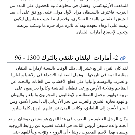
للمذهب الأرثوذكسي. وفشل في محاولة ثانية للحصول على المدد من
الغرب، فاعترف بالسلطان مراد الأول مولى عليه، ووافق على أن يمد
الجيش العثماني بالمدد العسكري، وقدم ابنه الحبيب عمانويل ليكون
رهينة على الوفاء بتعهده وهدأت ثائرة مراد فترة ما وتنكب بيزنطة،
وتحول لإخضاع أمارات البلقان.
2- أمارات البلقان تلتقي بالترك 1300 - 96
لقد كان القرن الرابع عشر إلى ذلك الوقت بالنسبة لإمارات البلقان
بمثابة القمة في تاريخها... وعمل الصقالبة الأشداء في ولاشيا وبلغاريا
والصرب والبوسنة وألبانيا على قطع الأخشاب من الغابات والبحث عن
المناجم وفلاحة الأرض ورعى قطعان الماشية وكانوا يحرصون على
تربية دوابهم. وحمل الصقالبة والإيطاليون والمجربون والبلغار واليونان
واليهود تجارة الشرق والغرب من بحر الأدرياتي إلى البحر الأسود ومن
البحر الأسود إلى البلطيق، وكانت المدن تدر عليهم الرزق كلما ساروا.
وكان الرجل العظيم من الصرب في هذا القرن هو ستيفن دوشان. ولقد
أنجبه والده ستيفن أروس الثالث في انفلاتة قصيرة عن روابط الزوجية
وسماه بهذا الاسم المحبوب دوشا - أي الروح - وتوّجه ولياً للعهد حتى