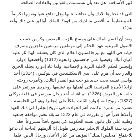
كبير الأساقفة: هل تعد بأن تستمسك بالقوانين والعادات الصالحة
التي قد تختارها بلادك وأن تحافظ عليها وهل تدافع عنها وتقويها تكريماً
لله وتعظيماً له بأقصى ما لديك من قوة؟. الملك: أوافق على ذلك وأعد
به(1).
وبعد أن أقسم الملك على ومسح بالزيت المقدس وكرس حسب
الأصول المرعية عهد بالحكم إلى موظفين مرتشين عاجزين وصرف
حياته في اللهو مع بيزجافستون الغلام الذي كان يعشقه. لهذا ثار عليه
أعيان البلاد وقبضوا على جافستون وذبحوه (1312) وأخضعوا إدوارد
وإنجلترا لحكم الأقلية الثرية والإقطاعية. ولما عاد إدوارد يجلله الخزي
والعار بعد أن هزم على أيدي الاسكتلنديين في بنوكبيرن (1314) أخذ
يواسي نفسه بحب جديد هو حب هيو المبذر الثالث. وتآمرت زوجته
ازابلا الأميرة الفرنسية التي أهملها مع عشيقها روجردي مورتمر على
خلعه عن العرش (1326). ثم اغتاله أحد رجال مورتمر في قلعة بركلي
(1327)، وتوج ابنه إدوارد الثالث ملكاً على إنجلترا وهو في الخامسة
عشرة من عمره. وكانت أهم الحوادث في تاريخ إنجلترا في ذلك العهد
وأعلاها قدراً هو أن تقررت في عام 1322 سابقة تحتم موافقة جمعية
وطنية على كل قانون تسنه الحكومة كي يصبح نافذاً مشروعاً. فقد
جرت سنة الملوك الإنجليز منذ زمن طويل إذا ألزمتهم الحاجة أن يدعوا
للاجتماع "مجلس الملك" المؤلف من كبار الأعيان ورجال الدين. فلما