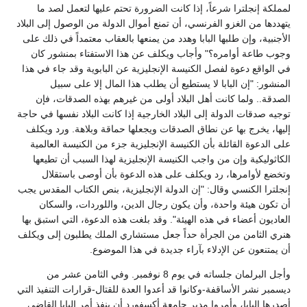
لمملكة إنجلترا شرعاً، إذا كانت الضرورة تحتم عليها لتعمل لصد ما
يتهددها من الغزو الفرنسي، أن تمنع أموال الدولة من الوصول إلى البلاد
الأجنبية، وإن طلبها البابا وهدد من يمنعها بالعقاب معتمداً في ذلك على
وجوب طاعة أوامره؟" وأجاب ويكلف عن هذا الاستفتاء بمنشور كان
في الواقع دعوة لفصل الكنيسة الإنجليزية عن البابوية وقد جاء في هذا
المنشور: "إن البابا لا يستطيع أن يطلب هذا المال إلا على سبيل
الصدقة.. ولما كانت أهل البلاد أولى من غيرهم بهذه الصدقات، فإن
توجيه صدقات الدولة إلى البلاد الخارجية إذا كانت البلاد نفسها في حاجة
إليها، يخرج بها عن نطاق الصدقات ويجعلها حماقة وبلاهة. ورد ويكلف
على الدعوة القائلة بأن الكنيسة الإنجليزية جزء من الكنيسة العالمية
الكاثوليكية وإن من واجب الكنيسة الإنجليزية لهذا السبب أن تطيعها
وتخضع لأوامرها، رد ويكلف على هذه الدعوة بأن أوصى باستقلال
إنجلترا الكنسي وقال: "إن الدولة الإنجليزية، بنص الكتاب المقدس يجب
أن تكون هيئة واحدة، وأن يكون رجال الدين، واللوردات، والسكان
العاديون أعضاء في هذه الهيئة". وقد بلغت هذه الدعوة، التي استبق بها
هنري الثامن من الجرأة حداً جعل مستشاري الملك يطلبون إلى ويكلف
أن يمتنعون عن الإدلاء بآراء جديدة في هذا الموضوع.
وأجل البرلمان جلساته في يوم 8 نوفمبر. وفي الثامن عشر من
ديسمبر نشر الأساقفة-وكانوا قد أعدوا العدة للقتال-قرارات التنفيذ التي
أصدرها البابا، وأمروا مدير جامعة أكسفورد أن ينفذ أمر البابا القاضي