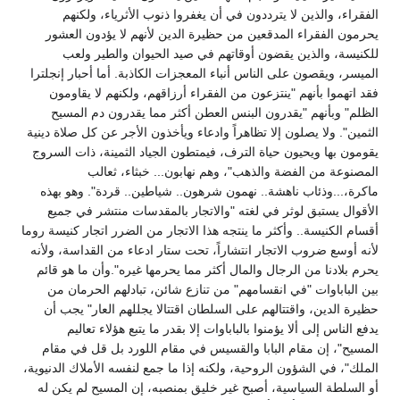
الفقراء، والذين لا يترددون في أن يغفروا ذنوب الأثرياء، ولكنهم
يحرمون الفقراء المدقعين من حظيرة الدين لأنهم لا يؤدون العشور
للكنيسة، والذين يقضون أوقاتهم في صيد الحيوان والطير ولعب
الميسر، ويقصون على الناس أنباء المعجزات الكاذبة. أما أحبار إنجلترا
فقد اتهموا بأنهم "ينتزعون من الفقراء أرزاقهم، ولكنهم لا يقاومون
الظلم" وبأنهم "يقدرون البنس العطن أكثر مما يقدرون دم المسيح
الثمين". ولا يصلون إلا تظاهراً وادعاء ويأخذون الأجر عن كل صلاة دينية
يقومون بها ويحيون حياة الترف، فيمتطون الجياد الثمينة، ذات السروج
المصنوعة من الفضة والذهب"، وهم نهابون... خبثاء، ثعالب
ماكرة،...وذئاب ناهشة.. نهمون شرهون.. شياطين.. قردة". وهو بهذه
الأقوال يستبق لوثر في لغته "والاتجار بالمقدسات منتشر في جميع
أقسام الكنيسة.. وأكثر ما ينتجه هذا الاتجار من الضرر اتجار كنيسة روما
لأنه أوسع ضروب الاتجار انتشاراً، تحت ستار ادعاء من القداسة، ولأنه
يحرم بلادنا من الرجال والمال أكثر مما يحرمها غيره".وأن ما هو قائم
بين الباباوات "في انقسامهم" من تنازع شائن، تبادلهم الحرمان من
حظيرة الدين، واقتتالهم على السلطان اقتتالا يجللهم العار" يجب أن
يدفع الناس إلى ألا يؤمنوا بالباباوات إلا بقدر ما يتبع هؤلاء تعاليم
المسيح"، إن مقام البابا والقسيس في مقام اللورد بل قل في مقام
الملك"، في الشؤون الروحية، ولكنه إذا ما جمع لنفسه الأملاك الدنيوية،
أو السلطة السياسية، أصبح غير خليق بمنصبه، إن المسيح لم يكن له