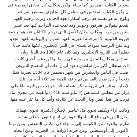
نصوص الكتاب المقدس كما يشاء. ولكن ويكلف كان صادق العزيمة في
أن يكون الكتاب المقدس في متناول كل إنجليزي يستطيع القراءة.
ويلوح أنه هو نفسه قد ترجم أسفار العهد الجديد، وترك ترجمة العهد
القديم لنقولاس هيرفور وجوبير وقد تمت هذه التراجم كلها بعد عشر
سنين من موت ويكلف. وكان الأصل الذي ترجم الكتابان عنه هو ترجمة
جيروم اللاتينية. لا الترجمة العبرية للعهد القديم أو اليونانية للعهد الجديد.
ولم تكن الترجمة نموذجاً يحتذى في النثر الإنجليزي، لكنها كانت حدثاً
خطيراً في التاريخ الإنجليزي. ولما كان عام 1384 دعا البابا أربان
السادس ويكلف للمثول بين يديه في روما. ولكن دعوة أخرى كانت
ذات سلطان أكبر من سلطان دعوة أربان. ذلك أن المصلح المريض
أصيب في الثامن والعشرين من شهر ديسمبر عام 1384 بضربة شلل
وقت أم كان يقوم بالقداس ثم وافته المنية بعد ثلاثة أيام من تلك
الإصابة. ودفن في لثروت، لكن عظامه قد أخرجت من قبره بناءً على
قرار من مجلس كنستانس (4 مايو سنة 1415) وألقيت في مجرى ماء
قريب من هذا القبر. ودار البحث عن كتاباته وأبيد كل ما عثر عليه منها.
وكانت آراء ويكلف تحوي كل عناصر الإصلاح الكبيرة، تحوي انهماك
رجال الدين في متاع الدنيا، والدعوة إلى إتباع قانون أخلاقي شديد
صارم، والعودة من الكنيسة إلى ما جاء في الكتاب المقدس، ومن توما
الأكيوني إلى أوغسطين، ومن حرية الإرادة إلى الجبرية، ومن النجاة