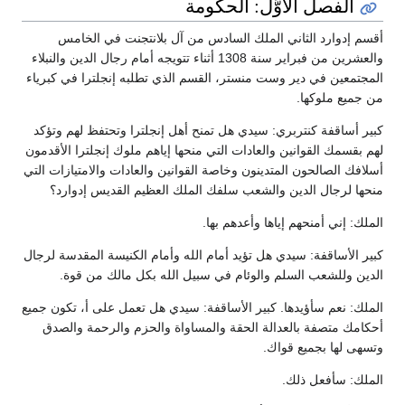
الفصل الأوَّل: الحكومة
أقسم إدوارد الثاني الملك السادس من آل بلانتجنت في الخامس
والعشرين من فبراير سنة 1308 أثناء تتويجه أمام رجال الدين والنبلاء
المجتمعين في دير وست منستر، القسم الذي تطلبه إنجلترا في كبرياء
من جميع ملوكها.
كبير أساقفة كنتربري: سيدي هل تمنح أهل إنجلترا وتحتفظ لهم وتؤكد
لهم بقسمك القوانين والعادات التي منحها إياهم ملوك إنجلترا الأقدمون
أسلافك الصالحون المتدينون وخاصة القوانين والعادات والامتيازات التي
منحها لرجال الدين والشعب سلفك الملك العظيم القديس إدوارد؟
الملك: إني أمنحهم إياها وأعدهم بها.
كبير الأساقفة: سيدي هل تؤيد أمام الله وأمام الكنيسة المقدسة لرجال
الدين وللشعب السلم والوئام في سبيل الله بكل مالك من قوة.
الملك: نعم سأؤيدها. كبير الأساقفة: سيدي هل تعمل على أ، تكون جميع
أحكامك متصفة بالعدالة الحقة والمساواة والحزم والرحمة والصدق
وتسهى لها بجميع قواك.
الملك: سأفعل ذلك.