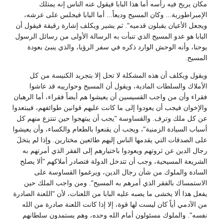
مكان يريح فيه رأسه أما هذا البابا فيقول عنه الناس إنه يمتلك
الإمبراطورية... وكان المسيح وديعاً... أما البابا فيجلس على عرشه،
ويجعل الأعيان يقبلون قدميه". ثم يشير ويكلف إشارة رقيقة فيقول أن
البابا هو عدو المسيح الذي تنبأت به الرسالة الأولى من رسائل الرسول
يوحنا، وأنه الوحش الوارد ذكره في سفر الرؤيا، والذي ينبئ بعودة
المسيح.
ويقول ويكلف أن هذه المشكلة لا تحل إلا بتجريد الكنيسة من كل
الأملاك والسلطات المادية، ويقول أن المسيح وحوارييه قد عاشوا
فقراء وأن من واجب القسيسين أن يعيشوا هم أيضاً فقراء، أما الرهبان
والإخوان فيجب أن يعودوا إلى ما كانت عليهم قوانين طوائفهم، فيبتعدوا
عن كل ملك وترف. والقساوسة "يجب أن يبتهجوا حين تنتزع منهم كل
أسباب السيادة الزمنية"، ويجب أن يقنعوا بالطعام والكساء، وأن يعيشوا
على الصدقات التي يقدمها الناس إليهم طائعين مختارين. وإذا لم يتخلَ
رجال الدين عن ثروتهم ويعودوا باختيارهم إلى الفقر الذي أمرتهم به
الشريعة المسيحية، وجب أن تتدخل الدولة فتصادر أملاكهم "ألا يصلح
السادة والملوك من شأن رجال الدين، ويرغموا القساوسة على
الاستمساك بالفقر الذي أمرهم به المسيح". ومن واجب الملك حين
يفعل هذا ألا يخشى ما يصبه عليه البابا من اللعنات، لأن "اللعنة الصادرة
من الآدمي أياً كان ليست لها قوة، إلا إذا كانت اللعنة صادرة من الله
نفسه". والملوك مسئولون أمام الله وحده، وهم يستمدون سلطانهم