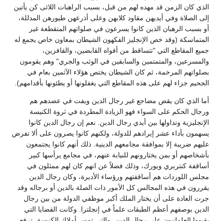
الذي كان الزمن قد مهده لهم من قبل، بسبب الراهبات اللائى كن يأتين
إلى الصلاة وفي أيديهن مقاود كلابهن وعلى أذرعهن طيورهن المدللة،
أو بسبب الرهبان الذين كانوا يسرعون في صلواتهم المتقطعة غير
المتماسكة (وقد خص الإنجليز الفكهون الشيطان بمعاون خاص يجمع له
جميع المقاطع التي "تتساقط من أفواه القابضين، والقافزين،
والمسرعين، والمتمتمين والسابقين في الوثب والجري" وهم يقومون
بصلواتهم المرخمة، ثم كان الشيطان يختص هؤلاء الآثمين بعام في
الجحيم جزاء لهم على هذه المقاطع التي يغفلونها أو يطئونها بأقدامهم).
أما الذي كان يقض مضاجع غير رجال الدين ويفت في عضدهم هم
ورجال الحكم على السواء فهو الزيادة المطردة في ثروة الكنيسة
الإنجليزية وتداولها بين أيدي رجال الدين. نعم إن رجال الدين كانوا
يسهمون بأداء عشر إيرادهم للدولة، ولكنهم كانوا يصرون على ألا تفرض
عليهم ضريبة إلا بموافقة مجامعهم الدينية. ذلك أنهم كانوا يجتمعون
بأشخاصهم أو بمن يختارونهم للنيابة عنهم، في مجامع يرأسها كبير
أساقفة كنتربري ويورك، وذلك فضلاً عن انهم كان لهم ممثلون في
مجلس اللوردات هم أساقفتهم ورؤساء الأديرة، وكان رجال الدين
يقررون في هذه المجالس كل الأمور ذات الصلة بالدين أو برجاله وقد
جرت العادة على أن يختار الملك أكبر موظفي الدولة من بين رجال
الدين بوصفهم أعظم الطبقات علماً في إنجلترا. وكانت القضايا التي
يقيمها العلمانيون على رجال الدين، والتي تمس أملاك الكنيسة، ترفع