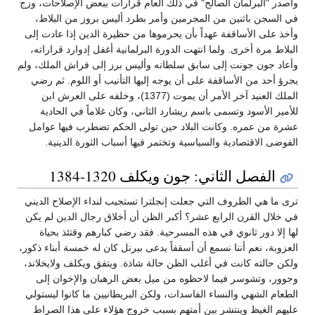
وأصدر "البرلمان الصالح" في ذلك العام قرارات ببعض الإصلاحات، وزج
في السجن باثنين من المجرمين وأمر بطرد أليس بروز من البلاط،
وأخذ على الأساقفة عهداً بأن يحرموها من حظيرة الدين إذا عادت إلى
البلاط مرة أخرى. ولما انتهت الدورة البرلمانية أغفل إدوارد قراراته،
وأعاد جون جونت إلى سابق سلطانه وأليس برز إلى فراش الملك، ولم
يجرؤ أحد من الأساقفة على أن يوجه إليها التأنيب أو اللوم. ثم رضي
الملك العنيد آخر الأمر أن يموت (1377)، وخلفه على العرش ابن
للأمير الأسود وتسمى باسم ريشارد الثاني، وكان غلاماً في الحادية
عشرة من عمره. وكانت البلاد حين تولى الحكم تضطرب فيها عوامل
الفوضى الاقتصادية والسياسية وتختمر فيها أسباب الثورة الدينية.
الفصل الثاني: جون ويكلف 1320-1384
ترى ما هي الظروف التي جعلت إنجلترا تستجيب لنداء الإصلاح الديني
في خلال القرن الرابع عشر؟ أكبر الظن أن أخلاق رجال الدين لم يكن
لها إلا دور ثانوي في هذه المسرحية. فقد رضي كبارهم وقتئذ بحياة
العزوبة، نعم أننا نسمع أن أسقفاً يدعى بيرنل كان له خمسة أبناء ذكور،
ولكن حالته كانت في أغلب الظن حالة شاذة. ويتفق ويكلف ولايخلاند،
وجوور، وتشوسر فيما لاحظوه من ميل بعض الرهبان والإخوان إلى
الطعام الشهي والنساء الفاسدات، ولكن البريطانيين ما كانوا ليستولي
عليهم الغيظ وينتشر بين أمتهم بسبب خروج هؤلاء على هذا الصراط