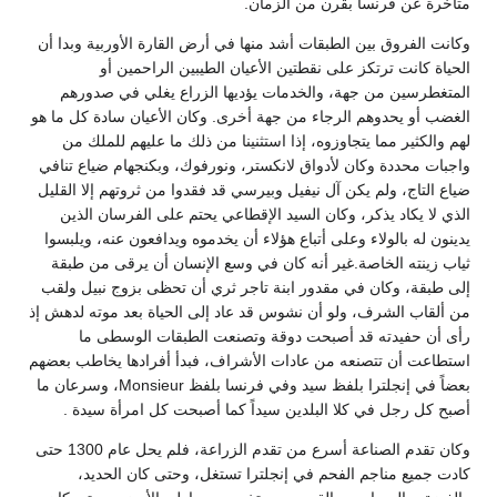
متأخرة عن فرنسا بقرن من الزمان.
وكانت الفروق بين الطبقات أشد منها في أرض القارة الأوربية وبدا أن
الحياة كانت ترتكز على نقطتين الأعيان الطيبين الراحمين أو
المتغطرسين من جهة، والخدمات يؤديها الزراع يغلي في صدورهم
الغضب أو يحدوهم الرجاء من جهة أخرى. وكان الأعيان سادة كل ما هو
لهم والكثير مما يتجاوزوه، إذا استثنينا من ذلك ما عليهم للملك من
واجبات محددة وكان لأدواق لانكستر، ونورفوك، وبكنجهام ضياع تنافي
ضياع التاج، ولم يكن آل نيفيل وبيرسي قد فقدوا من ثروتهم إلا القليل
الذي لا يكاد يذكر، وكان السيد الإقطاعي يحتم على الفرسان الذين
يدينون له بالولاء وعلى أتباع هؤلاء أن يخدموه ويدافعون عنه، ويلبسوا
ثياب زينته الخاصة.غير أنه كان في وسع الإنسان أن يرقى من طبقة
إلى طبقة، وكان في مقدور ابنة تاجر ثري أن تحظى بزوج نبيل ولقب
من ألقاب الشرف، ولو أن نشوس قد عاد إلى الحياة بعد موته لدهش إذ
رأى أن حفيدته قد أصبحت دوقة وتصنعت الطبقات الوسطى ما
استطاعت أن تتصنعه من عادات الأشراف، فبدأ أفرادها يخاطب بعضهم
بعضاً في إنجلترا بلفظ سيد وفي فرنسا بلفظ Monsieur، وسرعان ما
أصبح كل رجل في كلا البلدين سيداً كما أصبحت كل امرأة سيدة .
وكان تقدم الصناعة أسرع من تقدم الزراعة، فلم يحل عام 1300 حتى
كادت جميع مناجم الفحم في إنجلترا تستغل، وحتى كان الحديد،