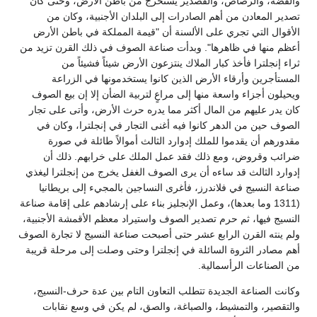
والفضة، والرصاص، والقصدير يستخرج من باطن الأرض، وحتى كان
تصدير المعادن من أهم الصادرات إلى البلدان الأجنبية، وكان من
الأقوال التي تجري على الألسنة أن "قيمة المملكة في باطن الأرض
أعظم منها في ظاهرها". وبدأت صناعة الصوف في ذلك القرن تزيد من
ثراء إنجلترا فأخذ كبار الملاك ينتزعون الأرض شيئاً فشيئاً من
المستأجرين وأرقاء الأرض الذين كانوا يستخدمونها في الزراعة
ويحيلون أجزاء واسعة منها إلى مراعٍ لتربية الضأن إلا إن بيع الصوف
كان يدر عليهم من المال أكثر مما يدره حرث الأرض، وأتى على تجار
الصوف حين من الدهر كانوا فيه أغنى التجار في إنجلترا، وكان في
مقدورهم أن يقدموا للملك إدوارد الثالث أموالاً طائلة في صورة
ضرائب وقروض، ومع ذلك فقد عمل الملك على خرابهم. ذلك أن
إدوارد الثالث قد ساءه أن يرى الصوف الغفل يخرج من إنجلترا ليغذي
صناعة النسيج في فلاندرز، فأغرى النساجين بالمجيء إلى بريطانيا
(1311 وما بعدها)، وعمل الإنجليز بناء على إرشادهم على إقامة صناعة
النسيج فيها، ثم حرم تصدير الصوف واستيراد معظم الأقمشة الأجنبية،
ولم ينته القرن الرابع عشر حتى أصبحت صناعة النسيج لا تجارة الصوف
أهم مصادر الثروة السائلة في إنجلترا وحتى وصلت إلى مرحلة قريبة
من الصناعات الرأسمالية.
وكانت الصناعة الجديدة تتطلب التعاون التام بين عدة حرف-النسيج،
والتقصير، والتمشيط، والصباغة، والصق، لم يكن في وسع نقابات