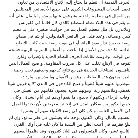
الحرف القديمة أن تنظم ما يحتاج إليه الإنتاج الاقتصادي من تعاون،
فعمل أصحاب المشروعات الكبرى على جميع الأخصائيين المختلفين
من العمال في منظمة واحدة، يشرفون عليها ويمدونها بالمال. على أنه
لم يقم في هذه البلاد نظام للمصانع كالذي كان قائماً في فلورنس
وفلاندرز، بل ظل معظم العمل يتم في حوانيت صغيرة على يد معلم
كبير، وصبيانه، وعدد قليل من البائعين المتجولين، أو يتم في مصانع
ريفية صغيرة تدار بقوة الماء، أو في بيوت ريفية حيث كانت الأصابع
الدائبة الكادحة تدير الأنوال إذا أتاحت لها أعمالها المنزلية الرتيبة فسحة
من الوقت. وقاومت نقابات الحرف النظام الجديد بالإضراب ولكن
تفوقه في الإنتاج تغلب على كل ضروب المقاومة، وأصبح العمال الذين
ينافسون الصناعات الجديدة في بيع نتائج كدحهم وحذقهم تحت رحمة
الذين يمدون هذه الصناعات برؤوس الأموال وبالمدربين، وازدادت
سيطرتها عليهم شيئاً فشيئاً وأصبح الكادحون في المدن "لا يدخرون شيئاً
لغدهم..وملابسهم رثة، وبيوتهم قذرة..يجدون كفايتهم من العيش في
أوقات الرخاء، ولكنهم لا يجدون ما يقيم أودهم في أيام الشدة". وكان
جميع الذكور من سكان المدن في إنجلترا معرضين لأن يجندوا للعمل
في الأعمال العامة، ولكن كان في وسع الأغنياء منهم أن يشتروا
أنفسهم بالمال. وكان الأهلون بوجه عام يعيشون في فقر مدقع، وإن لم
يبلغ فقرهم في أغلب الظن من الشدة ما كان عليه في أوائل القرن
التاسع عشر، وكان المتسولون في البلاد كثيرون، وقد نظموا أنفسهم
تنظيماً يقصد به حماية مهنتهم وحكمها، وكانت الكنائس، والأديرة،