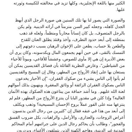
الكثير منها باللغة الإنجليزية، وكلها تزيد في مخالفته للكنيسة وثورته
عليها.
والصورة التي يصور لنا بها تلك السنين هي صورة الرجل الذي أبهظ
الجدل كاهله، وجعله كبير السن متزمتاً في آرائه الدينية. ولم يكن
بالرجل المتصوف، بل كان إنساناً محارباً ومنظماً، ولعله قد ذهب
بمنطقه إلى أبعد حدود التطرف، وأخذ وقتئذ يطلق العنان للقدح
والطعن بلا حساب، يطعن على الإخوان الرهبان بسبب دعوتهم إلى
التمسك بالتقى، في حين أنهم يجمعون المال ويكدسونه، وكان يرى أن
بعض الأديرة إن هي إلا مأوى للصوص، وعششاً للأفاعي، وبيوتاً للأحياء
من الشياطين"، وعارض النظرية القائلة بأن فضائل القديسين يمكن أن
يستعان بها على إنقاذ الأرواح من المطهر، وقال إن المسيح والقديسين
لم يأتوا إلى الناس بشيء من صكوك الغفران، "إن الأحبار يخدعون
الناس بصكوك الغفران الزائفة أو وثائق المغفرة. وينهبون بذلك أموالهم
لعنة الله عليهم.. وما أشد حماقة من يبتاعون هذه الصكوك بهذه الأثمان
الغالية؟ وإذا كلن في مقدور البابا أن ينتزع الأرواح من المطهر، فلم لم
ينتزعها منه على الفور عملاً بروح الإحسان المسيحية؟ وذهب ويكلف
إلى أبعد من هذا في عنفه فقال إن "كثيرين من رجال الدين يدنسون
أعراض الزوجات، والعذارى، والأرامل، والراهبات، بكل ضروب الفسق
والفجور"، وطالب بأن يحاكم رجال الدين على جرائمهم أمام المحاكم
المدنية غير الدينية، وهاجم الكهنة الذين يتملقون الأغنياء، ويزدرون