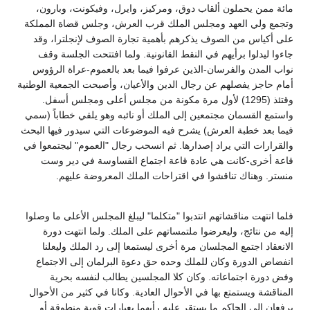
مائة ممن يحملون ألقاب دوق، ومركيز، وايرل، وفيكونت، وبارون،
وتجمع ولي العهد ومجلس الملك قرب العرش، وجلس قضاة المملكة
على أكياس من الصوف يذكرهم بأهمية تجارة الصوف لإنجلترا، وقد
جاءوا ليدلوا برأيهم في النقط القانونية. ولما افتتحت الجلسة وقف
نواب المدن والفرسان-الذين عرفوا فيما بعد بالعموم-عراة الرؤوس
أمام حاجز يفصلهم عن رجال الدين والأعيان، وأصبحت الجمعية الوطنية
وقتئذ (1295) لأول مرة مكونة من مجلس أعلى ومجلس أسفل.
واستمع القسمان مجتمعين إلى الملك أو نائبه وهو يلقي خطاباً (سمي
فيما بعد خطبة العرش) يشرح فيه الموضوعات التي سيدور فيها البحث
والقرارات التي يراد إصدارها. ثم انسحب رجال "العموم" ليجتمعوا في
قاعة أخرى-كانت هي عادة قاعة اجتماع القساوسة في دير وست
منستر. وهناك تناقشوا في اقتراحات الملك المعروضة عليهم.
فلما انتهت مناقشاتهم انتدبوا "متكلما" ليبلغ المجلس الأعلى ما وصلوا
إليه من نتائج، وليعرضوا ملتمساتهم على الملك. ولما انتهت دورة
الانعقاد اجتمع المجلسان مرة أخرى ليستمعا إلى رد الملك وليعلنا
انفضاض الدورة وكان للملك وحده حق دعوة البرلمان إلى الاجتماع
وفض دورة اجتماعاته. وكان كلا المجلسين يطالب لنفسه بحرية
المناقشة ويستمتع بها في الأحوال العادية. وكانا في كثير من الأحوال
يرفعان إلى الحاكم ما يستقر عليه رأيهما بعبارات قوية منطوقة أو