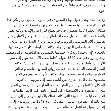
ونقابات الحرف تقدم قليلاً من الصدقات التي لا تسمن ولا تغني من
جوع.
وفاجأ البلاد-وهذه حلها-الوباء المعروف في الموت الأسود، ولم يكن هذا
الوباء كارثة حلت بها فحسب، بل كاد يكون ثورة اقتصادية. ذلك أن
سكان إنجلترا كانوا يعيشون في جو يصلح للزراعة والإنبات ولكنه يضر
بالصحة فقد كانت الحقول خضراء طوال أيام السنة، ولكن الأهلين كانوا
يقاسون آلام النقرس، والروماتزم، والربو، وعرق النسا، وذات الرئة،
والاستسقاء، وأمراض العين والجلد. وكانت الطبقات كلها تتخم معدتها
بالطعام (إن وجدته) وتدفئ أجسامها بالمشروبات الكحولية. وقد وصفهم
رتشارد رول في عام 1340 بقوله: "قلما يصل الآن أحد منهم إلى سن
الأربعين، وأقل من تلك القلة من يصل إلى سن الخمسين". وكانت
النظم الصحية العامة بدائية، فكانت روائع المدابغ العامة، وحظائر
الخنازير، والمراحيض تفسد الهواء، وكان الأثرياء وحدهم هم الذين
يحصلون على الماء الجاري من أنابيب تمتد إلى بيوتهم، أما كثرة
السكان فكانوا ينقلونه من القنوات المغطاة أو من الآبار، وكان أثمن
من أن يضيعوه في الاستحمام كل أسبوع. ولهذا كله كانت الطبقات
الدنيا ضحايا سهلة للأوبئة التي كانت تفتك بالأهلين من حين إلى حين
من ذلك أن الطاعون الدملي انتقل في عام 1349 من نورماندي إلى
إنجلترا وويلز ثم انتقل بعد عام من ذلك الوقت إلى اسكتلندة وايرلندة،