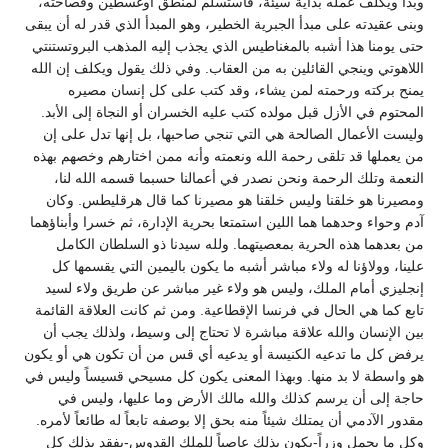
وبدأ ويكلف عمله بداية سيئة، فاستسلم لمنطق أوغسطين وفصاحته،
وبنى عقيدته على مبدأ الجبرية الخطير، وهو المبدأ الذي قدر له أن يبقى
حتى يومنا هذا أشبه بالمغناطيس الذي يجذب إليه المذهب البروتستنتي
اللاهوتي وينجي القائلين به من العقاب. وفي ذلك يقول ويكلف إن الله
يمنح بركته ورحمته لمن يشاء، وقد كتب على كل إنسان مصيره
المحتوم في الأزل قبل مولده كتب عليه الخسران أو النجاة إلى الأبد.
وليست الأعمال الصالحة هي التي تنجي صاحبها، بل إنها تدل على إن
من يعملها قد تلقى رحمة الله ونعمته وأنه ممن اختارهم وخصهم بهذه
النعمة وتلك الرحمة ونحن نصدر في أعمالنا حسبما قسمه الله لنا،
ومصيرنا هو خلقنا وليس خلقنا هو مصيرنا كما قال هرقليطس. وكان
آدم وحواء وحدهما هما اللين استمتعا بحرية الإدارة، ثم خسرا وأبناؤهما
من بعدهما هذه الحرية بمعصيتهما. ولله سيدنا ذو السلطان الكامل
علينا، وولاؤنا له ولاء مباشر أشبه ما يكون باليمين التي يقسمها كل
إنجليزي أمام الملك، وليس هو ولاء غير مباشر عن طريق ولاء لسيد
تابع كما هي الحال في فرنسا الإقطاعية. ومن ثم كانت العلاقة القائمة
بين الإنسان والله علاقة مباشرة لا تحتاج إلى وسيط، ولذلك يجب أن
يرفض كل ما تدعيه الكنيسة أو يدعيه أي قس من أن تكون هي أو يكون
هو واسطة لا بد منها. وبهذا المعنى يكون كل مسيحي قسيساً وليس في
حاجة إلى أن يرسم كذلك والله مالك الأرض وما عليها، وليس في
مقدور الآدمي أن يمتلك شيئاً منه بحق إلا بوصفه تابعاً له طائعاً لأمره.
وكل ما يحمل وزراً-يكون بذلك عاصياً للملك القدوس-يفقد بذلك كل