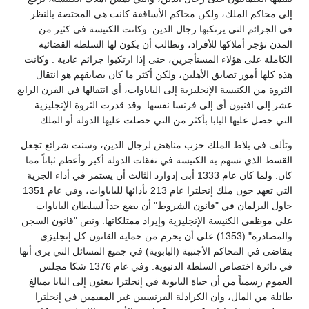
إلى محاكم الملك، ولكن محاكم الأساقفة كانت هي المختصة بالنظر
في الجرائم التي يرتكبها رجال الدين. وكانت الكنيسة في كثير من
المدن تؤجر أملاكها للأفراد، وتطالب أن يكون لها السلطة القضائية
الكاملة على هؤلاء المستأجرين، حتى إذا ارتكبوا جرائم عادية . وكانت
هذه كلها أمور تضايق الأهلين، ولكن أكثر ما كان يضايقهم هو انتقال
الثروة من الكنيسة الإنجليزية إلى الباباوات، أي انتقالها في القرن الرابع
عشر إلى افنيون أي إلى فرنسا نفسها. وقد قدرت الثروة الإنجليزية
التي حصل عليها البابا بأكثر من التي حصلت عليها الدولة أو الملك.
وتألف في بلاط الملك حزب مناهض لرجال الدين، وسنت شرائع تجعل
القسط الذي تسهم به الكنيسة في نفقات الدولة أكبر وأعظم ثباتاً مما
كان. ولما كان عام 1333 أبى إدوارد الثالث أن يستمر في أداء الجزية
التي تعهد جون ملك إنجلترا عام 213 بأدائها للباباوات، وفي عام 1351
حاول البرلمان في "قانون الشروط" أن يضع حداً لسلطان الباباوات
على موظفي الكنيسة الإنجليزية وإيراد ممتلكاتها. ونص "قانون السجن
والمصادرة" (1353) على أن يحرم من حماية القانون كل إنجليزي
يتقاضى في المحاكم الأجنبية (البابوية) في جميع المسائل التي يرى أنها
في دائرة اختصاص السلطة الدنيوية. وفي عام 1376 شكا مجلس
العموم رسمياً من أن جباة البابوية في إنجلترا يبعثون إلى البابا بمبالغ
طائلة من المال، وان الكرادلة الفرنسيين غير المقيمين في إنجلترا