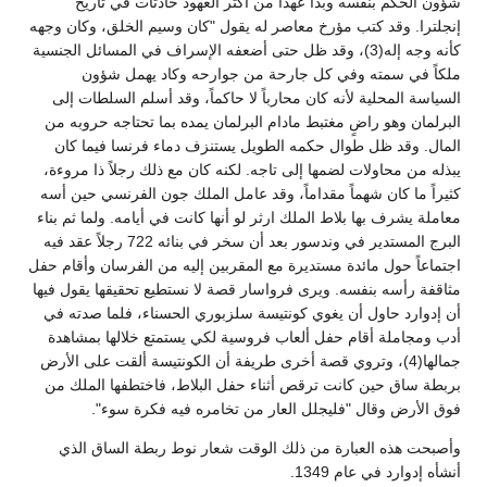
شؤون الحكم بنفسه وبدأ عهداً من أكثر العهود حادثات في تاريخ
إنجلترا. وقد كتب مؤرخ معاصر له يقول "كان وسيم الخلق، وكان وجهه
كأنه وجه إله(3)، وقد ظل حتى أضعفه الإسراف في المسائل الجنسية
ملكاً في سمته وفي كل جارحة من جوارحه وكاد يهمل شؤون
السياسة المحلية لأنه كان محارباً لا حاكماً، وقد أسلم السلطات إلى
البرلمان وهو راضٍ مغتبط مادام البرلمان يمده بما تحتاجه حروبه من
المال. وقد ظل طوال حكمه الطويل يستنزف دماء فرنسا فيما كان
يبذله من محاولات لضمها إلى تاجه. لكنه كان مع ذلك رجلاً ذا مروءة،
كثيراً ما كان شهماً مقداماً، وقد عامل الملك جون الفرنسي حين أسه
معاملة يشرف بها بلاط الملك ارثر لو أنها كانت في أيامه. ولما ثم بناء
البرج المستدير في وندسور بعد أن سخر في بنائه 722 رجلاً عقد فيه
اجتماعاً حول مائدة مستديرة مع المقربين إليه من الفرسان وأقام حفل
مثاقفة رأسه بنفسه. ويرى فرواسار قصة لا نستطيع تحقيقها يقول فيها
أن إدوارد حاول أن يغوي كونتيسة سلزبوري الحسناء، فلما صدته في
أدب ومجاملة أقام حفل ألعاب فروسية لكي يستمتع خلالها بمشاهدة
جمالها(4)، وتروي قصة أخرى طريفة أن الكونتيسة ألقت على الأرض
بربطة ساق حين كانت ترقص أثناء حفل البلاط، فاختطفها الملك من
فوق الأرض وقال "فليجلل العار من تخامره فيه فكرة سوء".
وأصبحت هذه العبارة من ذلك الوقت شعار نوط ربطة الساق الذي
أنشأه إدوارد في عام 1349.