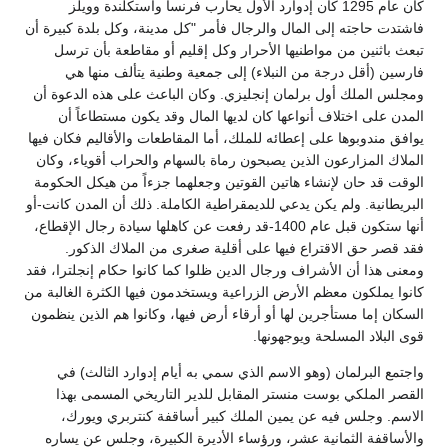
كان عام 1295 كان إدوارد الأول يحارب فرنسا واستكلندة وويلز
فاشتدت حاجته إلى المال والرجال فأمر "كل مدينة، وكل بلدة كبيرة أن
تبعث باثنين من مواطنيها الأحرار وكل إقليم أو مقاطعة بأن ترسل
فارسين (أقل درجة من النبلاء) إلى جمعية وطنية يتألف منها هي
ومجلس الملك أول برلمان إنجليزي. وكان الباعث على هذه الدعوة أن
المدن على اختلاف أنواعها كان لديها المال وقد يكون مستطاعاً أن
يوافق مندوبوها على إعطائه للملك، أما المقاطعات والأقاليم فكان فيها
الملاك المزارعون الذين يصبحون رماة بالسهام والحراب أقوياء، وكان
الوقت قد حان لإنشاء هاتين القوتين وجعلهما جزءاً من هيكل الحكومة
البريطانية. ولم يكن يدعي للديمقراطية الكاملة. ذلك أن المدن كانت-أو
أنها ستكون قبل عام 1400-قد رفعت عن كاهلها سيادة رجال الإقطاع،
فقد قصر حق الاقتراع فيها على أقلية صغرى من الملاك الذكور.
ومعنى هذا أن الأشراف ورجال الدين ظلوا كما كانوا حكام إنجلترا، فقد
كانوا يملكون معظم الأرض الزراعية ويستخدمون فيها الكثرة الغالبة من
السكان إما مستأجرين لها أو أرقاء أرض فيها، وكانوا هم الذين ينظمون
قوى البلاد المسلحة ويوجهونها.
واجتمع البرلمان (وهو الاسم الذي سمي به أيام إدوارد الثالث) في
القصر الملكي بوست منستر المقابل للدير التاريخي المسمى بهذا
الاسم. وجلس فيه عن يمين الملك كبير أساقفة كنتربري ويورك،
والأساقفة الثمانية عشر، ورؤساء الأديرة الكبيرة، وجلس عن يساره