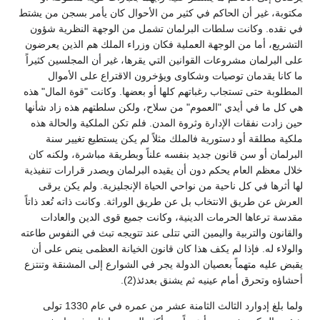
مكتوبة، غير أن الحاكم في كثير من الأحوال كان يأمر بسجن من يشتط
في نقده. وكانت سلطات البرلمان تشمل من الوجهة النظرية شؤون
التشريع، أما من الوجهة العملية فكان وزراء الملك هم الذين يعرضون
على البرلمان مشروعات القوانين التي يقرها، غير أن المجلسين كثيراً
ما كانا يقدمان توصيات وشكاوى ويؤخرون الاقتراع على الأموال
المطلوبة حتى تستجاب رغباتهم كلها أو بعضها. وكانت "قوة المال" هذه
هي كل ما في أيدي "العموم" من سلاح، ولكن سلطتهم هذه زاد شأنها
حين زادت نفقات الإدارة وثروة المدن. فلم تكن الملكية والحالة هذه
ملكية مطلقة أو دستورية فالملك مثلاً لم يكن يستطيع تغيير سنة
البرلمان أو سن قانون جديد بنفسه علناً وبطريقة مباشرة، ولكنه كان
خلال معظم العام يحكم دون أن يقيده البرلمان ويصدر قرارات تنفيذية
لها أثرها في كل ناحية من نواحي الحياة الإنجليزية. ولم يكن يرقى
العرش عن طريق الانتخاب بل عن طريق الوراثة. وكانت ذاته تُعد ذاتاً
مقدسة ترعاها الحرمات الدينية، وكانت جميع قوى الدين والعادات
والقانون والتربية واليمين التي تتلى عند تتويجه تبث في النفوس طاعته
والولاء له. فإذا لم يكف هذا كان قانون الخيانة العظمى ينص على أن
يقبض عليه متهماً بعصيان الدولة يجر في الشوارع إلى المشنقة وتنتزع
أحشاؤه وتحرق أمام عينيه ثم يشنق بعدئذ(2).
ولما بلغ إدوارد الثالث الثامنة عشر من عمره في عام 1330 تولى