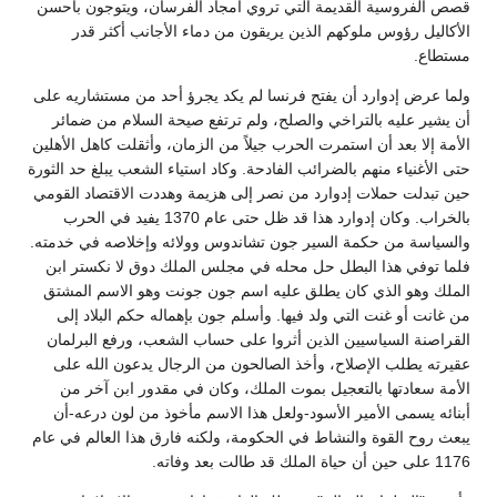
قصص الفروسية القديمة التي تروي أمجاد الفرسان، ويتوجون بأحسن
الأكاليل رؤوس ملوكهم الذين يريقون من دماء الأجانب أكثر قدر
مستطاع.
ولما عرض إدوارد أن يفتح فرنسا لم يكد يجرؤ أحد من مستشاريه على
أن يشير عليه بالتراخي والصلح، ولم ترتفع صيحة السلام من ضمائر
الأمة إلا بعد أن استمرت الحرب جيلاً من الزمان، وأثقلت كاهل الأهلين
حتى الأغنياء منهم بالضرائب الفادحة. وكاد استياء الشعب يبلغ حد الثورة
حين تبدلت حملات إدوارد من نصر إلى هزيمة وهددت الاقتصاد القومي
بالخراب. وكان إدوارد هذا قد ظل حتى عام 1370 يفيد في الحرب
والسياسة من حكمة السير جون تشاندوس وولائه وإخلاصه في خدمته.
فلما توفي هذا البطل حل محله في مجلس الملك دوق لا نكستر ابن
الملك وهو الذي كان يطلق عليه اسم جون جونت وهو الاسم المشتق
من غانت أو غنت التي ولد فيها. وأسلم جون بإهماله حكم البلاد إلى
القراصنة السياسيين الذين أثروا على حساب الشعب، ورفع البرلمان
عقيرته يطلب الإصلاح، وأخذ الصالحون من الرجال يدعون الله على
الأمة سعادتها بالتعجيل بموت الملك، وكان في مقدور ابن آخر من
أبنائه يسمى الأمير الأسود-ولعل هذا الاسم مأخوذ من لون درعه-أن
يبعث روح القوة والنشاط في الحكومة، ولكنه فارق هذا العالم في عام
1176 على حين أن حياة الملك قد طالت بعد وفاته.