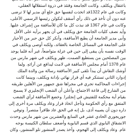
باعتقال ويكلف. وكانت الجامعة وقتئذ في ذروة استقلالها العقلي،
وكانت في عام 1322قد اتخذت لنفسها حق خلع أي مدير لها لا ترضى
عنه دون أن تأخذ في ذلك رأي أسقف لنكولن رئيسها الرسمي الأعلى،
وكانت في عام 1367 قد نبذت كل ما كان للأساقفة من إشراف عليها.
وأيد نصف كليات الجامعة حق ويكلف في أن يجهر برأيه على الأقل
وأبى مدير الجامعة أن يطيع الأساقفة، وأنكر كل حق حبر من الأحبار
على الجامعة في المسائل الخاصة بالعقائد، ولكنه أوصى ويكلف في
الوقت نفسه بأن يبقى إلى حين في عزلة متواضعاً، غير أنه قلما يوجد
بين المصلحين من يستطيع الصمت، ظهر ويكلف في شهر مارس من
عام 1378 أمام مجلس الأساقفة في لامث ليدافع عن آرائهِ. ولما
أوشك النقاش أن يبدأ تلقى كبير الأساقفة رسالة من والدة الملك
إدوارد الثاني تستنكر فيه أي قرار نهائي بإدانة ويكلف، وبينما كانت
إجراءات المحاكمة تجري في مجراها شق جمهور من الأهلين طريقه
من الشارع إلى قاعة الاجتماع، وأعلن أن الشعب الإنجليزي لا يسمح
بقيام أية محكمة للتفتيش في إنجلترا. وخضع الأساقفة لرأي الشعب
المتفق مع رأي الحكومة وتأجل اتخاذ قرار وعاد ويكلف مرة أخرى إلى
داره دون أن يصيبه أذى، بل إنه في الحق عاد ظافراً منتصراً. وتوفي
جوريجوري الحادي عشر في السابع والعشرين من شهر مارس وحدث
الانشقاق البابوي الذي قسم البابوية وأضعف سلطان الكنيسة بوجه
عام. وعاد ويكلف إلى الهجوم، وأخذ يصدر المنشور تلو المنشور، وكان