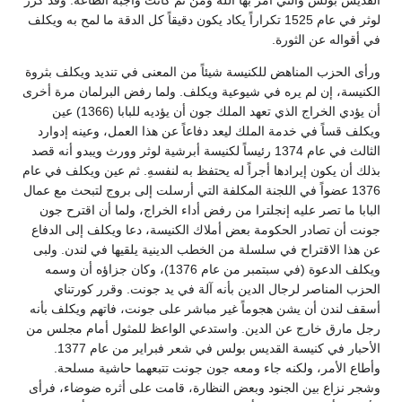
القديس بولس والتي أمر بها الله ومن ثم كانت واجبة الطاعة. وقد كرر
لوثر في عام 1525 تكراراً يكاد يكون دقيقاً كل الدقة ما لمح به ويكلف
في أقواله عن الثورة.
ورأى الحزب المناهض للكنيسة شيئاً من المعنى في تنديد ويكلف بثروة
الكنيسة، إن لم يره في شيوعية ويكلف. ولما رفض البرلمان مرة أخرى
أن يؤدي الخراج الذي تعهد الملك جون أن يؤديه للبابا (1366) عين
ويكلف قساً في خدمة الملك ليعد دفاعاً عن هذا العمل، وعينه إدوارد
الثالث في عام 1374 رئيساً لكنيسة أبرشية لوثر وورث ويبدو أنه قصد
بذلك أن يكون إيرادها أجراً له يحتفظ به لنفسهِ. ثم عين ويكلف في عام
1376 عضواً في اللجنة المكلفة التي أرسلت إلى بروج لتبحث مع عمال
البابا ما تصر عليه إنجلترا من رفض أداء الخراج، ولما أن اقترح جون
جونت أن تصادر الحكومة بعض أملاك الكنيسة، دعا ويكلف إلى الدفاع
عن هذا الاقتراح في سلسلة من الخطب الدينية يلقيها في لندن. ولبى
ويكلف الدعوة (في سبتمبر من عام 1376)، وكان جزاؤه أن وسمه
الحزب المناصر لرجال الدين بأنه آلة في يد جونت. وقرر كورتناي
أسقف لندن أن يشن هجوماً غير مباشر على جونت، فاتهم ويكلف بأنه
رجل مارق خارج عن الدين. واستدعي الواعظ للمثول أمام مجلس من
الأحبار في كنيسة القديس بولس في شعر فبراير من عام 1377.
وأطاع الأمر، ولكنه جاء ومعه جون جونت تتبعهما حاشية مسلحة.
وشجر نزاع بين الجنود وبعض النظارة، قامت على أثره ضوضاء، فرأى