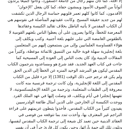
إلا أقله، كما كان منهم رجال من جامعة أكسفورد، وكانوا جميعاً يرتدون
أثواباً من الصوف الأسود ويمشون حفاة، كما كان يفعل "الإخوان"
الأقدمون، كما كانوا كلهم تعمر قلوبهم حماسة الرجال الذين تكشفت
لهم من جديد حقيقة المسيح. وكانت عقيدتهم المتأصلة في نفوسهم هي
أن الكتاب المقدس لا يأتيه الباطل بخلاف تقاليد الكنيسة وعقائدها
المعرضة للخطأ، وكانوا يصرون على أن يعظوا الناس بلغتهم القومية لا
بالطقوس الغامضة التي تتلى عليهم بلغة أجنبية. وكتب ويكلف إلى
هؤلاء القساوسة العلمانيين وإلى من يستمعون إليهم من المتعلمين
بلغة إنجليزية سهلة قوية خالية من التنميق ثلاثمائة موعظة، وكثيراً من
المقالات الدينية.وإذ كان يجث الناس إلى العودة إلى المسيحية كما
جاءت في كتاب العهد الجديد، فقد شرع هو ومساعدوه يترجمون الكتاب
المقدس ليكون هو المرشد الوحيد المنزه عن الخطأ إلى الدين الحق
ولم يكن قد ترجم حتى ذلك الوقت (1381) إلا جزء قليل من الكتاب
المقدس إلى اللغة للإنجليزية، وإن كانت ترجمة فرنسية منه كانت
معروفة إلى الطبقات المتعلمة، وترجمة من اللغة الإنجليسكسونية، لا
تفهمها إنجلترا في أيام ويكلف، قد وصلت إليها في عهد الملك الفرد.
ووجدت الكنيسة أن الخارجين على الدين أمثال طائفة الولدرسيين
يفيدون كثيراً من الكتاب المقدس، فأخذوا يثبطون عزيمتهم على قراءة
التراجم غير المعترف بها، وأخذت تندد بما تتوقعه من فوضى في
العقائد الدينية حين تعمد كل شيعة إلى ترجمة الكتاب المقدس لنفسها،
وتلون تلك الترجمة بآرائها، وحين يكون كل قارئ حراً في أن يفسر