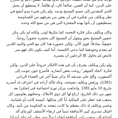
على الدين، كما أن القس، صالحاً كان، أو طالحاً، لا يستطيع أن يحيل
الخبز المقدس إلى جسم المسيح ودمه. ولم يكن شيء يبدو أبشع في
نظر ويكلف من تفكيره في أن بعض من يعرفهم من القساوسة
يستطيعون أن يأتوا بهذه المعجزة التي هي من صنع الله وحده.
وكان ويكلف ينكر فكرة التجسد كما ينكرها لوثر، ولكنه لم يكن ينكر
حضور المسيح بحق ويقول أن المسيح كان يحضره حضوراً روحياً،
حقيقياً، صادقاً، قوي الأثر، ولكن حضوره هذا كان مع الخبز والنبيذ اللذين
لم ينعدم وجودهما كما تدعي الكنيسة. أما كيف يكون ذلك فهو سر
غامض لم يحاول كلا الرجلين أن يفسره.
ولم يكن ويكلف يعترف بأن في هذه الأفكار خروجاً على الدين، ولكن
فكرة "اتحاد الجوهر" روعت بعض أنصاره، فأسرع جون جونت إلى
أكسفورد، وألح على صديقه ألا يذكر شيئاً آخر عن العشاء الرباني
(1381)، ورفض ويكلف نصيحته، وعاد فأكد آراءه في اعتراف له أصدره
بتاريخ 10 مايو 1381. واندلعت نيران ثورة اجتماعية في إنجلترا بعد
شهر من ذلك التاريخ، ارتاع لها كل ذوي الأملاك، وجعلتهم يقاومون كل
مذهب فيه خطر على الملكية أياً كان شكلها، كنيسة كانت أو علمانية.
وخسر ويكلف إذ ذاك معظم ما كانت تنفحه به الحكومة من تأييد، وكان
اغتيال سدبري كبير الأساقفة سبباً في ارتقاء الأسقف كورنتاي ألد
أعدائه إلى منصب كبير أساقفة إنجلترا بدلاً منه. وظن كورتناي أنه إذا