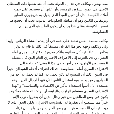
منه. ويقول ويكلف في هذا إن الدولة يجب أن تعد نفسها ذات السلطان
الأعلى في جميع الشؤون الزمنية، وأن عليها أن تستحوذ على جميع
أملاك الكنيسة. بدل أن تقبل المبدأ الذي يقول به جريجوري السابع
وبونيفاس الثامن وهو أن سلطة الحكومات الدنيوية يجب أن تخضع هي
نفسها للكنيسة، وعلى هذا يجب أن يكون الملك هو الذي يرسم
القساوسة.
وكانت سلطة القس تعتمد على حقه في أن يقدم العشاء الرباني، ولهذا
ولى ويكلف وجهه نحو هذا القربان مستبقاً في ذلك ما قام به لوثر
وكلفن استباقاً فيه كل معانيه، وأنكر ضرورة الاعتراف الجهري أمام
القس، ونادى بالعودة إلى الاعتراف الاختياري العام الذي كان يفضله
المسيحيون الأولون، ومن أقواله في هذا المعنى: "لا حاجة إلى
الاعتراف السري أمام القساوسة.. فذلك اعتراف أدخله الشيطان أخيراً
في الدين.. ذلك أن المسيح لم يكن يعمل به، كما لم يعمل به أحد من
الحواريين من بعده. وبه استحال الناس الآن عبيداً لرجال الدين، وهو
يستخدم الآن أسوأ استخدام للأغراض الاقتصادية والسياسية" و "بهذا
الاعتراف السري يستطيع الراهب والراهبة أن يرتكبا الخطيئة معاً" وقد
يكون في وسع الصالحين من غير رجال الدين أن يغفروا ذنوب الإثم
خيراً مما يستطيع أن يغفرها له القساوسة الأشرار، ولكن الحق الذي لا
ريب فيه أن الله وحده هو الذي يغفر الذنوب. ومن واجبنا أن نرتاب
بوجه عام في صحة العشاء الرباني الذي يقدمه القس الآثم أو الخارج