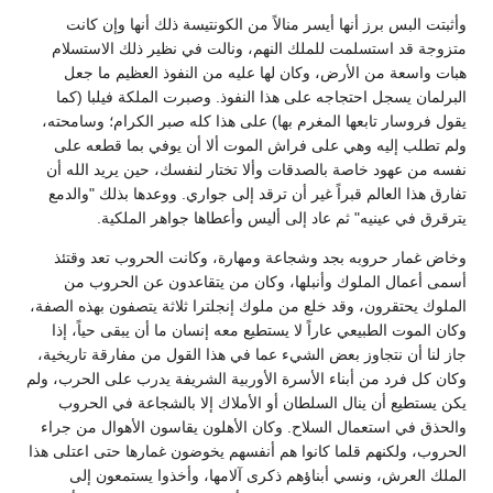
وأثبتت البس برز أنها أيسر منالاً من الكونتيسة ذلك أنها وإن كانت
متزوجة قد استسلمت للملك النهم، ونالت في نظير ذلك الاستسلام
هبات واسعة من الأرض، وكان لها عليه من النفوذ العظيم ما جعل
البرلمان يسجل احتجاجه على هذا النفوذ. وصبرت الملكة فيلبا (كما
يقول فروسار تابعها المغرم بها) على هذا كله صبر الكرام؛ وسامحته،
ولم تطلب إليه وهي على فراش الموت ألا أن يوفي بما قطعه على
نفسه من عهود خاصة بالصدقات وألا تختار لنفسك، حين يريد الله أن
تفارق هذا العالم قبراً غير أن ترقد إلى جواري. ووعدها بذلك "والدمع
يترقرق في عينيه" ثم عاد إلى أليس وأعطاها جواهر الملكية.
وخاض غمار حروبه بجد وشجاعة ومهارة، وكانت الحروب تعد وقتئذ
أسمى أعمال الملوك وأنبلها، وكان من يتقاعدون عن الحروب من
الملوك يحتقرون، وقد خلع من ملوك إنجلترا ثلاثة يتصفون بهذه الصفة،
وكان الموت الطبيعي عاراً لا يستطيع معه إنسان ما أن يبقى حياً، إذا
جاز لنا أن نتجاوز بعض الشيء عما في هذا القول من مفارقة تاريخية،
وكان كل فرد من أبناء الأسرة الأوربية الشريفة يدرب على الحرب، ولم
يكن يستطيع أن ينال السلطان أو الأملاك إلا بالشجاعة في الحروب
والحذق في استعمال السلاح. وكان الأهلون يقاسون الأهوال من جراء
الحروب، ولكنهم قلما كانوا هم أنفسهم يخوضون غمارها حتى اعتلى هذا
الملك العرش، ونسي أبناؤهم ذكرى آلامها، وأخذوا يستمعون إلى