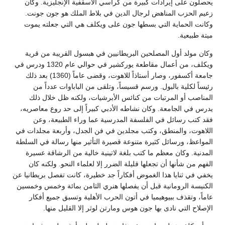
يحصلون على إيرادات كبيرة من كراسي الأسقفية الإنجليزية. وكان
زعيم الحزب المناهض لرجال الدين في بلاط الملك هو جون جونت.
وكانت الحماية التي بسطها جون على ويكلف هي التي جعلته يموت
ميتة طبيعية.
وكان مولد أول المصلحين البريطانيين في هبسول القريبة من قرية
ويكلف، من أعمال مقاطعة يوركشير في حوالي عام 1320 ودرس في
جامعة أكسفور، وصار أستاذاً للاهوت، وقضى عاماً (1360) بعد ذلك
رئيساً لكلية بالبول. ورسم قسيساً، وتلقى من الباباوات عدداً من
المناصب أو المرتبات من كنائس الأبرشيات، ولكنه ظل خلال ذلك
يدرس في الجامعة. وكان نشاطه الأدبي كبيراً إلى حد روع معاصريه،
فقد كتب رسائل في الفلسفة المدرسية عما وراء الطبيعة، وعن
اللاهوت، والمنطق، وكتب مجلدين في فن الجدل، وأربعة مجلدات في
المواعظ، ورسائل كثيرة متنوعة قصيرة التأثير منها رسالة في السلطة
المدنية. وكان معظم ما كتب بلغة لاتينية خالية من الرشاقة عسيرة
الفهم من شأنها أن تجعلها قليلة الضرر إلا لعلماء النحو. ولكنه كان
يخفي في ثنايا هذا الغموض أفكاراً جد خطيرة، كانت تفصل بريطانيا عن
الكنيسة الرومانية قبل أن يفصلها هنري الثامن بمائة وخمس وخمسين
عاماً، وتقذف ببيوهيميا في أتون الحرب الأهلية وتسبق جميع أفكار
الإصلاح التي نادى بها جون هوس ومارتن لوثر إلا القليل منها.