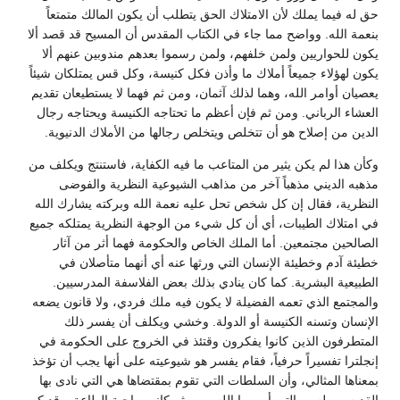
حق له فيما يملك لأن الامتلاك الحق يتطلب أن يكون المالك متمتعاً
بنعمة الله. وواضح مما جاء في الكتاب المقدس أن المسيح قد قصد ألا
يكون للحواريين ولمن خلفهم، ولمن رسموا بعدهم مندوبين عنهم ألا
يكون لهؤلاء جميعاً أملاك ما وأذن فكل كنيسة، وكل قس يمتلكان شيئاً
يعصيان أوامر الله، وهما لذلك آثمان، ومن ثم فهما لا يستطيعان تقديم
العشاء الرباني. ومن ثم فإن أعظم ما تحتاجه الكنيسة ويحتاجه رجال
الدين من إصلاح هو أن تتخلص ويتخلص رجالها من الأملاك الدنيوية.
وكأن هذا لم يكن يثير من المتاعب ما فيه الكفاية، فاستنتج ويكلف من
مذهبه الديني مذهباً آخر من مذاهب الشيوعية النظرية والفوضى
النظرية، فقال إن كل شخص تحل عليه نعمة الله وبركته يشارك الله
في امتلاك الطيبات، أي أن كل شيء من الوجهة النظرية يمتلكه جميع
الصالحين مجتمعين. أما الملك الخاص والحكومة فهما أثر من آثار
خطيئة آدم وخطيئة الإنسان التي ورثها عنه أي أنهما متأصلان في
الطبيعية البشرية. كما كان ينادي بذلك بعض الفلاسفة المدرسيين.
والمجتمع الذي تعمه الفضيلة لا يكون فيه ملك فردي، ولا قانون يضعه
الإنسان وتسنه الكنيسة أو الدولة. وخشي ويكلف أن يفسر ذلك
المتطرفون الذين كانوا يفكرون وقتئذ في الخروج على الحكومة في
إنجلترا تفسيراً حرفياً، فقام يفسر هو شيوعيته على أنها يجب أن تؤخذ
بمعناها المثالي، وأن السلطات التي تقوم بمقتضاها هي التي نادى بها