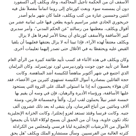
الأسقف أن من الحكمة تأجيل المحاكمة، وعاد ويكلف إلى أكسفورد
دون أن يمسسه سوء. وبعث كورنتاي إلى روما اتماماً مفصلاً نقل فيه
اثنتين وخمسين عبارة من كتب ويكلف، فلما كان شهر مايو أصدر
جريجوري الحادي عشر مراسيم بابوية يطعن فيها على ثمانية عشر من
أقوال ويكلف، معظمها من رسالتهِ "عن الحكم المدني"، وأمر سدبري
كبير الأساقفة والأسقف كورنتاي أن يبحثا الأمر ليعرفا هل لا يزال
ويكلف معتنقاً لهذه الآراء، فإذا تبينا أنه لا يزال يعتنقها فعليهما أن يلقيا
القبض عليه ويحتفظا به في الأغلال حتى تصدر إليهما تعليمات أخرى.
وكان ويكلف في هذه الأثناء قد كسب تأييد طائفة كبيرة من الرأي العام
فضلاً عن تأييد جون جونت ولوردبيرسي لورد نورثمبرلند. وكان البرلمان
الذي اجتمع في شهر أكتوبر مناهضاً للكنيسة أشد المناهضة. وكانت
حجة القائلين بمصادرة أموال الكنيسة تستهوي كثيرين من الأعضاء، فقد
كان هؤلاء يحسبون أنه إذا ما استولى الملك على الثروة التي يستحوذ
عليها الأساقفة، ورؤساء الأديرة والرهبان، فإن في وسه أن يقيم بها
خمسة عشر نبيلاً يحملون لقب ايرل، وألفاً وخمسمائة فارس، وستة
آلاف ومائتين من أتباع الفرسان، وأن يتبقى له بعد ذلك عشرون ألف
جنيه. وكانت فرنسا وقتئذ تستعد لغزو إنجلترا، وكانت الخزانة الإنجليزية
تكاد تكون خاوية، وبدا أن من الحمق أن يسمح لوكلاء البابا بأن يجمعوا
الأموال من الأبرشيات الإنجليزية لبابا فرنسي ولمجلس من الكرادلة
كثرته الغالبة من الفرنسيين. وسأل مستشارو الملك ويكلف "هل يحق