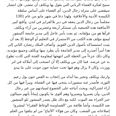
سمح لفكرة العشاء الرباني التي يقول بها ويكلف أن تنتشر، فإن انتشار
سيقضي على منزلة رجال الدين، أي القضاء على أساس سلطة
الكنيسة الأدبية والأخلاقية. ولهذا دعا في شهر مايو من عام 1381
مجلساً من رجال الدين ينعقد في دير بلاكفرايز في لندن. وأقنع كبير
الأساقفة هذه الجمعية بأن تستنكر أربعة وعشرين من آراء ويكلف
قرأها هو من مؤلفاته، ثم بعث بأمر عاجل إلى مدير جامعة أكسفور
ليمنع مؤلف هذه الكتب من الاستمرار في التعليم أو الوعظ إلا بعد أن
يثبت استمساكه بأصول الدين القويم. وأضاف الملك رتشارد الثاني إلى
هذا أمراً أصدره إلى مدير الجامعة بأن يطرد منها ويكلف وجميع مؤيديه،
وكان ذلك جزءاً من الخطة التي انتهجها لمقاومة الفتنة التي كادت تطوح
به عن عرشه. فما كان من ويكلف إلا أن انسحب إلى أملاكه في لتر
وورث، وكان لا يزال وهو فيها تحت حماية جون جونت على ما يبدو.
وارتبك ويكلف وتحير بما أبداه من إعجاب به القس جون بول زعيم
الثورة، فأصدر عنه منشورات يتنحى فيها عن العصاة، ويبرأ فيها من كل
آراء اشتراكية، ويحث أتباعه على الخضوع لسيادتهم من غير رجال
الدين، وأن يصبروا ويصبروا وهم أقوى ما يكونون إيماناً بأنهم سينالون
خير الجزاء بعد الموت. لكنه مع ذلك ظل يصدر المنشور تلو المنشور
ضد الكنيسة، وأشأ طائفة من "القساوسة الوعاظ الفقراء" لينشروا
إصلاحاته بين الشعب. وكان من هؤلاء "الأتباع" من لم يتلقوا من العلم