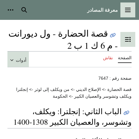
معرفة المصادر
القائمة الرئيسية
بحث
أدوات
قصة الحضارة - ول ديورانت
تبديل عرض جدول المحتويات
- م 6 ك 1 ب 2
الصفحة
نقاش
أدوات
صفحة رقم : 7647
قصة الحضارة -> الإصلاح الديني -> من ويكلف إلى لوثر -> إنجلترا
ويكلف وتشوسر والعصيان الكبير -> الحكومة
الباب الثاني: إنجلترا: ويكلف،
وتشوسر، والعصيان الكبير 1308-1400