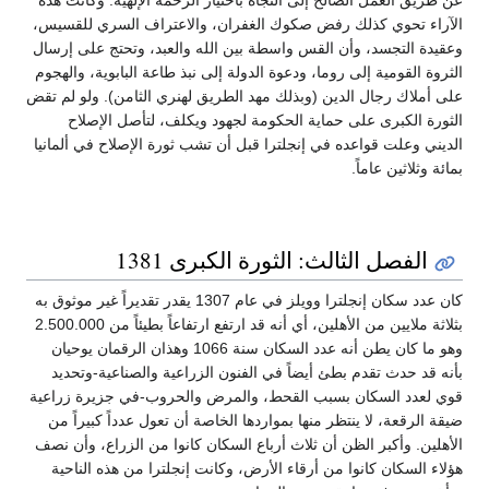
عن طريق العمل الصالح إلى النجاة باختيار الرحمة الإلهية. وكانت هذه
الآراء تحوي كذلك رفض صكوك الغفران، والاعتراف السري للقسيس،
وعقيدة التجسد، وأن القس واسطة بين الله والعبد، وتحتج على إرسال
الثروة القومية إلى روما، ودعوة الدولة إلى نبذ طاعة البابوية، والهجوم
على أملاك رجال الدين (وبذلك مهد الطريق لهنري الثامن). ولو لم تقض
الثورة الكبرى على حماية الحكومة لجهود ويكلف، لتأصل الإصلاح
الديني وعلت قواعده في إنجلترا قبل أن تشب ثورة الإصلاح في ألمانيا
بمائة وثلاثين عاماً.
الفصل الثالث: الثورة الكبرى 1381
كان عدد سكان إنجلترا وويلز في عام 1307 يقدر تقديراً غير موثوق به
بثلاثة ملايين من الأهلين، أي أنه قد ارتفع ارتفاعاً بطيئاً من 2.500.000
وهو ما كان يطن أنه عدد السكان سنة 1066 وهذان الرقمان يوحيان
بأنه قد حدث تقدم بطئ أيضاً في الفنون الزراعية والصناعية-وتحديد
قوي لعدد السكان بسبب القحط، والمرض والحروب-في جزيرة زراعية
ضيقة الرقعة، لا ينتظر منها بمواردها الخاصة أن تعول عدداً كبيراً من
الأهلين. وأكبر الظن أن ثلاث أرباع السكان كانوا من الزراع، وأن نصف
هؤلاء السكان كانوا من أرقاء الأرض، وكانت إنجلترا من هذه الناحية