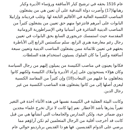
عام 1516 بحقه في ترشيح كبار الأساقفة ورؤساء الأديرة وكبار
رهبانها(17) وأصرت دولة البندقية على أن تعين هي من يشغلون
المناصب الكنسية العالية في الأقاليم التابعة لها. وغلب فرديناند وإزابيلا
البابوات على أمرهم فانتزعوا منهم حق تعيين من يشغلون كثيراً من
المناصب الدينية الشاغرة في أسبانيا وفي الإمبراطورية الرومانية
المقدسة حيث استمسك جريجوري السابع بحق البابوات في تعيين
رجال رغم معارضة هنري الرابع، سلم سكستس الرابع إلى الأباطرة
بحقهم في تعيين ثلاثمائة ممن يشغلون المناصب الدينية وتعيين سبعة
أساقفة وكثيراً ما كان الملوك يسيئون استخدام هذه السلطات.
فكانوا يعينون في مناصب الكنيسة من يميلون إليهم من رجال السياسة
وكان هؤلاء يستحوذون على إيراد الأديرة وأملاك الكنيسة ولكنهم كانوا
يتجاهلون ما عليهم من التبعات(18) وإن كثيراً من المفاسد الكنسية
ليعزى أصلها إلى من كانوا يشغلون هذه المناصب الكنسية من غير
رجال الدين.
وكانت البيئة العقلية في الكنيسة نفسها في هذه الأثناء آخذة في التغير
تغيراً ينذرها بأشد الأخطار. نعم إنها كانت لا تزال تخرج علماء مجدين
ذوي ضمائر حية، ولكن المدارس والجامعات التي أنشأتها هي من قبل
كانت قد أخرجت أقلية من الرجال المتعلمين لم تكن آراؤهم مما
يرضي على الدوام القديسين. فها هو ذا القديس برناردينو حوالي عام