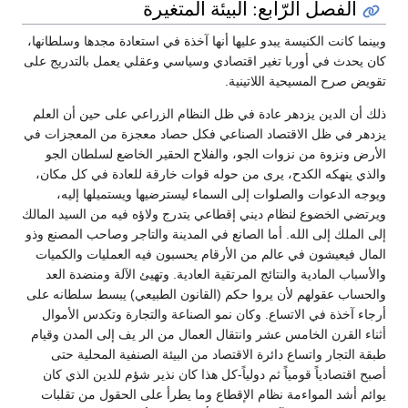
الفصل الرّابع: البيئة المتغيرة
وبينما كانت الكنيسة يبدو عليها أنها آخذة في استعادة مجدها وسلطانها،
كان يحدث في أوربا تغير اقتصادي وسياسي وعقلي يعمل بالتدريج على
تقويض صرح المسيحية اللاتينية.
ذلك أن الدين يزدهر عادة في ظل النظام الزراعي على حين أن العلم
يزدهر في ظل الاقتصاد الصناعي فكل حصاد معجزة من المعجزات في
الأرض ونزوة من نزوات الجو، والفلاح الحقير الخاضع لسلطان الجو
والذي ينهكه الكدح، يرى من حوله قوات خارقة للعادة في كل مكان،
ويوجه الدعوات والصلوات إلى السماء ليسترضيها ويستميلها إليه،
ويرتضي الخضوع لنظام ديني إقطاعي يتدرج ولاؤه فيه من السيد المالك
إلى الملك إلى الله. أما الصانع في المدينة والتاجر وصاحب المصنع وذو
المال فيعيشون في عالم من الأرقام يحسبون فيه العمليات والكميات
والأسباب المادية والنتائج المرتقية العادية. وتهيئ الآلة ومنضدة العد
والحساب عقولهم لأن يروا حكم (القانون الطبيعي) يبسط سلطانه على
أرجاء آخذة في الاتساع. وكان نمو الصناعة والتجارة وتكدس الأموال
أثناء القرن الخامس عشر وانتقال العمال من الر يف إلى المدن وقيام
طبقة التجار واتساع دائرة الاقتصاد من البيئة الصنفية المحلية حتى
أصبح اقتصادياً قومياً ثم دولياً-كل هذا كان نذير شؤم للدين الذي كان
يوائم أشد المواءمة نظام الإقطاع وما يطرأ على الحقول من تقلبات