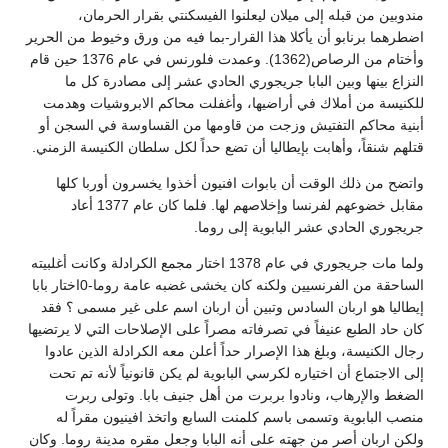
مندوبين من قبله إلى ميلان ليعلنوا الفيسكنتي بقرار الحرمان،
اضطرهما برنابو أن يأكلا هذا القرار-بما فيه من ورق وخيوط من الحرير
وأختام من الرصاص(1362). وعمدت فلورنس في عام 1376 حين قام
النزاع بينها وبين البابا جريجوري الحادي عشر إلى مصادرة كل ما
للكنيسة من أملاك في أراضيها، وأغفلت محاكم الابروشيات وهدمت
أبنية محاكم التفتيش وزجت من قاومها من القساوسة في السجن أو
قتلهم شنقاً، وأهابت بإيطاليا أن تضع حداً لكل سلطان الكنيسة الزمني.
واتضح من ذلك الوقت أن بابوات افنيون أخذوا يخسرون أوربا كلها
مقابل خضوعهم لفرنسا وإخلاصهم لها. فلما كان عام 1377 أعاد
جريجوري الحادي عشر البابوية إلى روما.
ولما مات جريجوري في عام 1378 اختار مجمع الكرادلة وكانت أغلبيته
الساحقة من الفرنسيين ولكنه كان يخشى غضبه عامة روما-0اختار بابا
إيطاليا هو اربان السادس وتبين أن اربان اسم على غير مسمى ؟ فقد
كان حاد الطبع عنيفاً في تصرفاته مصراً على الإصلاحات التي لا يرتضيها
رجال الكنيسة، وبلغ هذا الإصرار حداً أعلن معه الكرادلة الذين عادوا
إلى الاجتماع أن اختياره لكرسي البابوية لم يكن قانونياً لأنه تم تحت
الضغط والإرهاب، ونادوا بربرت من أهل جنيف بابا. وتولى ربرت
منصب البابوية وتسمى باسم كلمنت السابع واتخذ افينيون مقراً له
ولكن اربان أصر من جهته على أنه البابا وجعل مقره مدينة روما. وكان