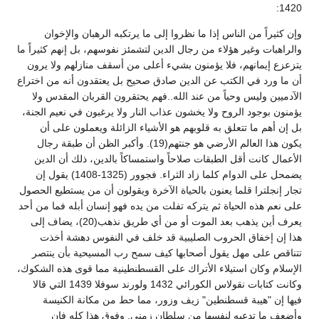
1420:
وإن كثيراً من الناس إذا ما نظروا إلى ما يرتكبه الرهبان والإخوان
والراهبات وغير هؤلاء من رجال الدين لتشمئز نفوسهم، بل إنهم كثيراً ما
يتزعزع إيمانهم، فلا يؤمنون بشيء أعلى من أسقف منازلهم ولا يرون
أن ما ورد في الكتب عن الدين صادق صحيح بل يعتقدون أنه من اختراع
الآدميين وليس وحياً من عند الله..فهم يحتقرون القربان المقدس ولا
يؤمنون بوجود الروح ولا يخشون عذاب النار ولا يرغبون في نعيم الجنة،
بل إن أهم ما تتعلق به قلوبهم هو الأشياء الزائلة ويعملون على أن
يكون هذا العالم الأرضي هو جنتهم(19). وأكبر الظن أن طبقة رجال
الأعمال كانت أقل الطبقات صلاحاً واستمساكاً بالدين، ذلك أن الدين
يضمحل على الدوام كلما زاد الثراء. فجوور (1325-1408) يقول إن
تجار إنجلترا قلما يعنون بالحياة الآخرة ويقولون أن من يستطيع الحصول
على نعم هذه الحياة ثم يتركه تفلت من يده فهو إنسان أبله فما من أحد
يعرف أين يذهب بعد الموت أو من أي طريق نذهب(20)، يضاف إلى
هذا إن إخفاق الحروب الصليبية قد خلف في النفوس دهشة أخذت
تتناقص على مهل يقول أصحابها كيف سمح رب المسيحية بأن ينتصر
الإسلام وكان استيلاء الأتراك على القسطنطينية مما قوى هذه الشكوك،
وكانت كتابات نقولاس الكورائي 1432 ولورند سوفلا 1439 التي قالا
فيها إن "هيبة قسطنطين" زيف وزور، مما حط من مكانة الكنيسة
وأضعف ما تدعيه لنفسها من سلطان زمني. وفوق هذا كله فإن