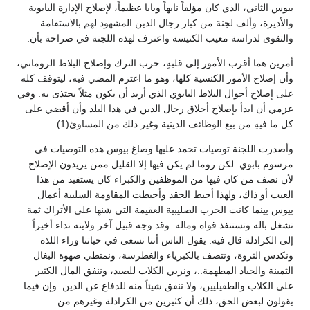
بيوس الثاني، الذي كان مؤلفاً نابهاً وبابا عظيماً، لإصلاح الإدارة البابوية
والأديرة، وألف لجنة من كبار رجال الدين المشهود لهم بالاستقامة
والتقوى لدراسة معيب الكنيسة واعترف لهذه اللجنة في صراحة بأن:
أمرين هما أقرب الأمور إلى قلبهِ، حرب الترك وإصلاح البلاط الروماني،
وأن إصلاح الأمور الكنسية كلها، وهو ما اعتزم المضي فيه، ليتوقف كله
على إصلاح أحوال البلاط البابوي الذي أريد أن يكون مثلاً يحتذى به. وفي
عزمي أن ابدأ بإصلاح أخلاق رجال الدين في هذا البلد وأن أقضي على
كل ما فيهِ من بيع الوظائف الدينية وغير ذلك من المساوئ(1).
وأصدرت اللجنة توصيات تحمد عليها وصاغ بيوس هذه التوصيات في
مرسوم بابوي. لكن روما لم يكن فيها إلا القليل ممن يريدون الإصلاح
لأن نصف من كان فيها من الموظفين والكبراء كان يستفيد من هذا
العيب أو ذاك، ولهذا أحبط الحقد وأحبطت المقاومة السلبية أعمال
بيوس بينما كانت الحرب الصليبية العقيمة التي شنها على الأتراك ثمة
تشغل باله وتستنفذ قواه وماله. وقد وجه قبيل آخر ولايته نداء أخيراً
إلى الكرادلة قال فيه: يقول الناس أننا نسعى في حياتنا وراء اللذة
ونكدس الثروة، ونتصف بالكبرياء والغطرسة، ونمتطي صهوة البغال
الثمينة والجياد المطهمة..، ونربي الكلاب للصيد، وننفق المال الكثير
على الكلاب والطفيليين، ولا ننفق شيئاً منه للدفاع عن الدين. وإن فيما
يقولون لبعض الحق، ذلك أن كثيرين من الكرادلة وغيرهم من