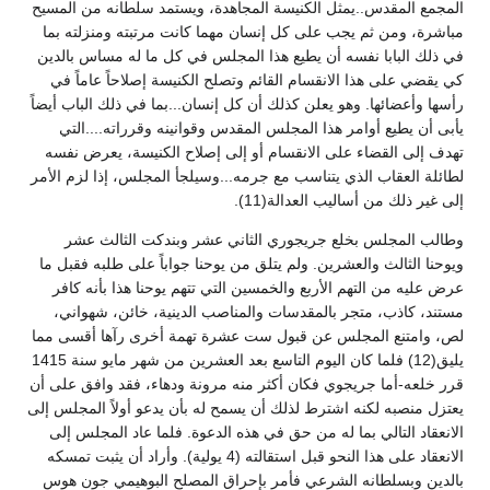
المجمع المقدس..يمثل الكنيسة المجاهدة، ويستمد سلطانه من المسيح
مباشرة، ومن ثم يجب على كل إنسان مهما كانت مرتبته ومنزلته بما
في ذلك البابا نفسه أن يطيع هذا المجلس في كل ما له مساس بالدين
كي يقضي على هذا الانقسام القائم وتصلح الكنيسة إصلاحاً عاماً في
رأسها وأعضائها. وهو يعلن كذلك أن كل إنسان...بما في ذلك الباب أيضاً
يأبى أن يطيع أوامر هذا المجلس المقدس وقوانينه وقرراته....التي
تهدف إلى القضاء على الانقسام أو إلى إصلاح الكنيسة، يعرض نفسه
لطائلة العقاب الذي يتناسب مع جرمه...وسيلجأ المجلس، إذا لزم الأمر
إلى غير ذلك من أساليب العدالة(11).
وطالب المجلس بخلع جريجوري الثاني عشر وبندكت الثالث عشر
ويوحنا الثالث والعشرين. ولم يتلق من يوحنا جواباً على طلبه فقبل ما
عرض عليه من التهم الأربع والخمسين التي تتهم يوحنا هذا بأنه كافر
مستند، كاذب، متجر بالمقدسات والمناصب الدينية، خائن، شهواني،
لص، وامتنع المجلس عن قبول ست عشرة تهمة أخرى رآها أقسى مما
يليق(12) فلما كان اليوم التاسع بعد العشرين من شهر مايو سنة 1415
قرر خلعه-أما جريجوي فكان أكثر منه مرونة ودهاء، فقد وافق على أن
يعتزل منصبه لكنه اشترط لذلك أن يسمح له بأن يدعو أولاً المجلس إلى
الانعقاد التالي بما له من حق في هذه الدعوة. فلما عاد المجلس إلى
الانعقاد على هذا النحو قبل استقالته (4 يولية). وأراد أن يثبت تمسكه
بالدين وبسلطانه الشرعي فأمر بإحراق المصلح البوهيمي جون هوس