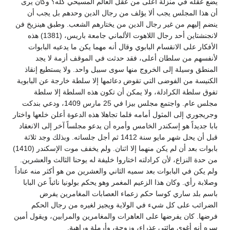
يضع عقله في منزلة أعلى من عقل العالم المسيحي كله؟ وكان يرى
أن هذا المجلس يجب ألا يؤلف من رجال الدين وحدهم بل يجب أن
ينضم إليهم من غير رجال الدين من يختارهم الشعب. وطبق هينزيخ فن
لانجنشتاين أحد رجال اللاهوت الألماني جامعة باريس، (1381) هذه
الأفكار على الانقسام البابوي وقال أنه مهما يكن ما يدعيه البابوات
لأنفسهم من سلطان أعلى، فقد حدثت في الموقف أزمة لا يجد
المنطق وسيلة إلى الخروج منها سوى سبيل واحد. ولا يستطيع إنقاذ
الكنيسة من الفوضى التي تقوض دعائمها إلا سلطة خارجة عن البابوية
تفوق سلطة الكرادلة، ولا يمكن أن تكون هذه السلطة إلا سلطة
مجلس عام. واجتمع مجلس بيزا في 25 مارس 1409، ودعي بندكت
وجريجوري إلى المثول أمامه فلما تجاهلا هذه الدعوة أعلن خلعها واختار
بابا جديداً هو إسكندر الخامس وأمره أن يدعو مجلساً آخر إلى الانعقاد
قبل أن يحل شهر مايو سنة 1412 ثم أجل جلساته. وبذلك وجد ثلاثة
بابوات بعد أن لم يكن منهما إلا اثنان. ولم يخفف موت الإسكندر (1410)
من حدة النزاع، لأن كرادلته اختاروا خليفة له يوحنا الثالث والعشرين.
ولم يكن في البابوات بعد سميه الثاني والعشرين من هو أكثر منه عناداً
وصلابة رأي. وكان هذا الزعيم المغمر وهو يحكم بولونيا نائباً عن البابا
باسم بلد ساري كوسا حكم زعماء العصابات المغامرين يفرض
الضرائب على كل شيء في الولاية ويجيز لغيره من رجال الحكم
فرضها. كان يفرضها على العاهرات والمغامرين والمرابين، ويقول أمين
سره أنه أغوى مائتي عذراء، وزوجة، وأرملة وراهبة.