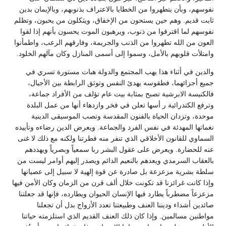
نفوسهم، وبأن يتطهروا من الخطايا بالاعتراف بذنوبهم، وبالإيمان بدين
ثابت قديم. وهم حين يستحون من الإخفاق، ويثكلون من يحبون، وتظلم
نفوسهم لما اقترفوا من ذنوب، ويرهبون الموت يحسون بأنهم إذا لقوا
العون من الله تطهروا من الذنب والجريمة، وفارقهم الرعب، واطمأنوا
وامتلأت قلوبهم بالأمل، وسموا إلى أسمى المنازل وكان مآلهم الخلود.
والدين في أثناء هذا يهب المجتمع والدولة هبات مستورة تسري في
جميع أجزائهما، فطقوسه يهدئ النفس وتوثق الرابطة بين الأجيال،
فالكنيسة الابرشية تصبح بمثابة بيت عام تؤلف من الأفراد جماعة،
وترفع الكتدرائية ر أسها تعلن في فخر وازدهاء أنها من عمل البلدة
موحدة، وتزدان الحياة بالفنون المقدسة وتصب الموسيقى الدينية
نغماتها المهدئة في نفس الفرد والجماعة. ويعرض الدين رضاءه وتأييده
السماوي للقانون الأخلاقي الذي تنفر منه فطرتنا ولكنه مع ذلك لا غنى
عنه للحضارة. ويعرض على عقول البشر ربا سمعياً وبصرياً ويهددهم
بالعقاب السرمدي ويعدهم بالنعيم الدائم ويصدر إليهم أوامر ليست من
سلطة بشرية مزعزعة بل صادرة عن قوة إلهية لا سبيل إلى عصيانها
وإذا كانت غرائزنا قد تكونت خلال ألف قرن من الزمان وكان الأمن فيها
مزعزعاً مضطرباً يطارد فيها الإنسان الحيوان ويطارده، فإنها قد جعلتنا
صائدين أشداء وديننا العنف وطبيعتنا تعدد الأزواج بدل أن تجعلنا
مواطنين مسالمين. وإذا كان ذلك العنف القديم الذي استلزمته حياتنا