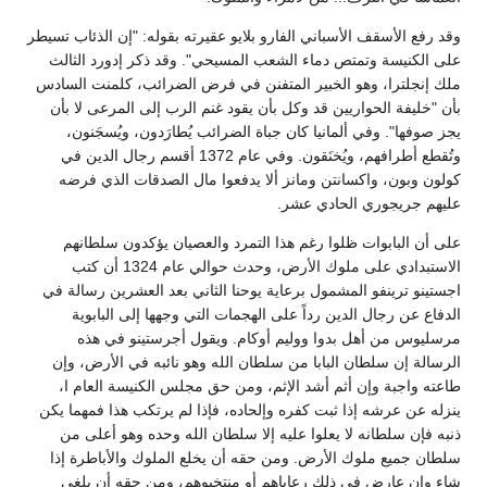
وقد رفع الأسقف الأسباني الفارو بلايو عقيرته بقوله: "إن الذئاب تسيطر
على الكنيسة وتمتص دماء الشعب المسيحي". وقد ذكر إدورد الثالث
ملك إنجلترا، وهو الخبير المتفنن في فرض الضرائب، كلمنت السادس
بأن "خليفة الحواريين قد وكل بأن يقود غنم الرب إلى المرعى لا بأن
يجز صوفها". وفي ألمانيا كان جباة الضرائب يُطارَدون، ويُسجَنون،
وتُقطع أطرافهم، ويُخنَقون. وفي عام 1372 أقسم رجال الدين في
كولون وبون، واكسانتن ومانز ألا يدفعوا مال الصدقات الذي فرضه
عليهم جريجوري الحادي عشر.
على أن البابوات ظلوا رغم هذا التمرد والعصيان يؤكدون سلطانهم
الاستبدادي على ملوك الأرض، وحدث حوالي عام 1324 أن كتب
اجستينو ترينفو المشمول برعاية يوحنا الثاني بعد العشرين رسالة في
الدفاع عن رجال الدين رداً على الهجمات التي وجهها إلى البابوية
مرسليوس من أهل بدوا ووليم أوكام. ويقول أجرستينو في هذه
الرسالة إن سلطان البابا من سلطان الله وهو نائبه في الأرض، وإن
طاعته واجبة وإن أثم أشد الإثم، ومن حق مجلس الكنيسة العام ا،
ينزله عن عرشه إذا ثبت كفره وإلحاده، فإذا لم يرتكب هذا فمهما يكن
ذنبه فإن سلطانه لا يعلوا عليه إلا سلطان الله وحده وهو أعلى من
سلطان جميع ملوك الأرض. ومن حقه أن يخلع الملوك والأباطرة إذا
شاء وإن عارض في ذلك رعاياهم أو منتخبوهم، ومن حقه أن يلغي