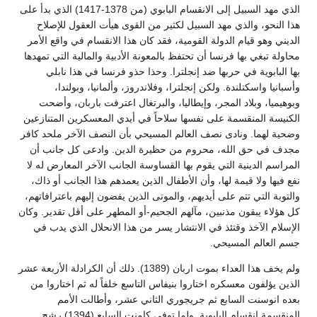
الذي مهد السبيل إلى الانقسام البابوي (من 1378-1417) الذي بدأ على
هذا النحو، والذي مهد السبيل لكثير من القوى هيأت العقول للإصلاح
الديني وهو قيام الدولة القومية، فقد كان هذا الانقسام في واقع الأمر
محاولة تبغي بها فرنسا أن تحتفظ بالمعونة الأدبية والمالية التي تمهدها
بها البابوية في حربها ضد إنجلترا. وحذا حذو فرنسا في هذا نابلي
وأسبانيا واسكتلندة. ولكن إنجلترا، وفلاندروز، وألمانيا، وبولندا،
وبوهيميا، وبلاد المجر، وإيطاليا، والبرتغال اعترفت باربان، وأضحت
الكنيسة المنقسمة على نفسها سلاحاً في أيدي المعسكرين المتنازعين
وضحية لهما. ونادى نصف العالم المسيحي بأن النصف الآخر ملحد كافر
مجدف في حق الله، محروم من حظيرة الدين. وادعى كل جانب أن
المراسم الدينية التي يقوم بها القساوسة الجانب الآخر المعارض له لا
نفع فيها ولا قيمة لها، وأن الأطفال الذين يعمدهم هذا الجانب أو ذاك،
والتوبة التي تتم على أيديهم، والموتى الذين يفضون إليهم باعترافاتهم،
كل هؤلاء يبقون مذنبين، مآلهم الجحيم-أو المطهر على أقل تقدير. وكان
الإسلام الآخذ وقتئذ في الانتشار يسر من هذا الانحلال الذي يدب في
جسم العالم المسيحي.
ولم يخف هذا العداء بموت اربان (1389). ذلك أن الكرادلة الأربعة عشر
الذين يؤلفون معسكره اختاروا بنيفاس التاسع خلفاً له ثم اختاروا من
بعده انوسنت السابع ثم جريجوري الثاني عشر، وأطالت الأمم
المنقسمة انقسام البابوية. ولما توفي كامنت السابع (1394) رشح