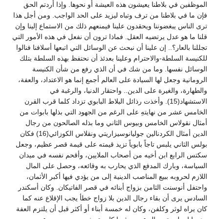
الموظفين في بلاطنا يعيشون هذه العيشة أو نحوها. وإذا أردتم الحق
فإن ما في بلاطنا من ترف وتباه ليزيد على الحد الواجب. ومن أجل هذا
ترى الناس يبغضوننا ويحقدون علينا فيمنعهم ذلك من الاستماع إلينا وإن
قلنا ما هو عدل يرتضيه العقل. فماذا ترون أن نفعل في هذه الأمور التي
تجللنا بالعار؟.. إن علينا أن نبحث عن الوسائل التي اتبعها أسلافنا فنالوا
للكنيسة السلطة-والاحترام وعلينا بعدئذ أن نحتفظ بهذه السلطة بتلك
الوسائل نفسها. وما من شك في أن الذي رفع من شأن الكنيسة
الرومانية وجعل لها السيادة على العالم أجمع إنما هو الاعتداد، والعفة،
والطهارة، والغيرة على الدين.. واحتقار الدنيا، والرغبة في
الاستشهاد(15). وأخذت رذائل البلاط البابوي تزداد كلما قرب القرن
الخامس عشر من نهايتهِ على الرغم من الجهود التي بذلها بابوات من
أمثال نقولاس الخامس وبيوس الثاني وما بذله الصالحون من رجال
الدين أمثال الكردنالين جوليانوسيزاريتي ونقلاس الكوزائي(16) فكان
بولس الثاني يلبس تاجاً بابوياً تزيد قيمته على قيمة قصر عظيم، وجعل
سكتس الرابع ابن أخيه من أصحاب الملايين، وأقحم نفسه في ميدان
السياسة، وبارك المدفع الذي يحارب به وقائعه، وحصل على المال
اللازم لحروبه ببيع المناصب الدينية إلى من يؤدي فيها أكبر الأثمان،
واحتفل أنوسنت الثامن بزواج أبنائه في قصر الفاتيكان. وكان أسكندر
السادس يرى أن بقاء رجال الدين بلا زواج خطأ يجب الإقلاع عنه كما
كان يراه لوثر وكلفن، وكان له خمسة أبناء أو أكثر قبل أن يلتزم العفة