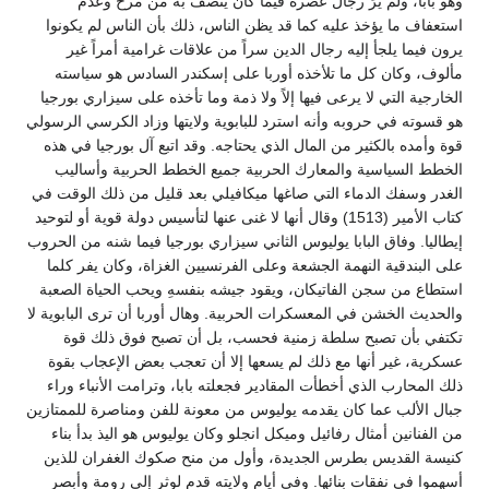
وهو بابا، ولم يرَ رجال عصره فيما كان يتصف به من مرح وعدم
استعفاف ما يؤخذ عليه كما قد يظن الناس، ذلك بأن الناس لم يكونوا
يرون فيما يلجأ إليه رجال الدين سراً من علاقات غرامية أمراً غير
مألوف، وكان كل ما تلأخذه أوربا على إسكندر السادس هو سياسته
الخارجية التي لا يرعى فيها إلاً ولا ذمة وما تأخذه على سيزاري بورجيا
هو قسوته في حروبه وأنه استرد للبابوية ولايتها وزاد الكرسي الرسولي
قوة وأمده بالكثير من المال الذي يحتاجه. وقد اتبع آل بورجيا في هذه
الخطط السياسية والمعارك الحربية جميع الخطط الحربية وأساليب
الغدر وسفك الدماء التي صاغها ميكافيلي بعد قليل من ذلك الوقت في
كتاب الأمير (1513) وقال أنها لا غنى عنها لتأسيس دولة قوية أو لتوحيد
إيطاليا. وفاق البابا يوليوس الثاني سيزاري بورجيا فيما شنه من الحروب
على البندقية النهمة الجشعة وعلى الفرنسيين الغزاة، وكان يفر كلما
استطاع من سجن الفاتيكان، ويقود جيشه بنفسهِ ويحب الحياة الصعبة
والحديث الخشن في المعسكرات الحربية. وهال أوربا أن ترى البابوية لا
تكتفي بأن تصبح سلطة زمنية فحسب، بل أن تصبح فوق ذلك قوة
عسكرية، غير أنها مع ذلك لم يسعها إلا أن تعجب بعض الإعجاب بقوة
ذلك المحارب الذي أخطأت المقادير فجعلته بابا، وترامت الأنباء وراء
جبال الألب عما كان يقدمه يوليوس من معونة للفن ومناصرة للممتازين
من الفنانين أمثال رفائيل وميكل انجلو وكان يوليوس هو اليذ بدأ بناء
كنيسة القديس بطرس الجديدة، وأول من منح صكوك الغفران للذين
أسهموا في نفقات بنائها. وفي أيام ولايته قدم لوثر إلى رومة وأبصر