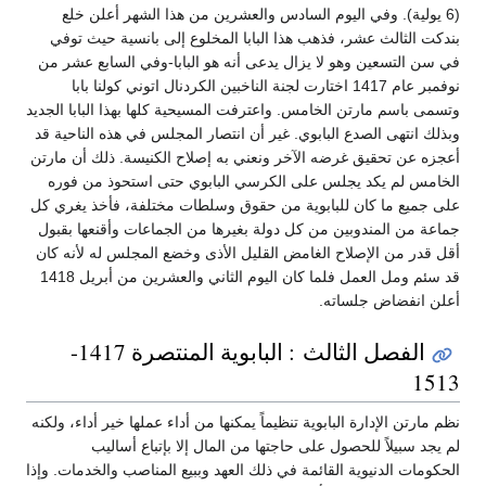
(6 يولية). وفي اليوم السادس والعشرين من هذا الشهر أعلن خلع
بندكت الثالث عشر، فذهب هذا البابا المخلوع إلى بانسية حيث توفي
في سن التسعين وهو لا يزال يدعى أنه هو البابا-وفي السابع عشر من
نوفمبر عام 1417 اختارت لجنة الناخبين الكردنال اتوني كولنا بابا
وتسمى باسم مارتن الخامس. واعترفت المسيحية كلها بهذا البابا الجديد
وبذلك انتهى الصدع البابوي. غير أن انتصار المجلس في هذه الناحية قد
أعجزه عن تحقيق غرضه الآخر ونعني به إصلاح الكنيسة. ذلك أن مارتن
الخامس لم يكد يجلس على الكرسي البابوي حتى استحوذ من فوره
على جميع ما كان للبابوية من حقوق وسلطات مختلفة، فأخذ يغري كل
جماعة من المندوبين من كل دولة بغيرها من الجماعات وأقنعها بقبول
أقل قدر من الإصلاح الغامض القليل الأذى وخضع المجلس له لأنه كان
قد سئم ومل العمل فلما كان اليوم الثاني والعشرين من أبريل 1418
أعلن انفضاض جلساته.
الفصل الثالث : البابوية المنتصرة 1417-
1513
نظم مارتن الإدارة البابوية تنظيماً يمكنها من أداء عملها خير أداء، ولكنه
لم يجد سبيلاً للحصول على حاجتها من المال إلا بإتباع أساليب
الحكومات الدنيوية القائمة في ذلك العهد وببيع المناصب والخدمات. وإذا