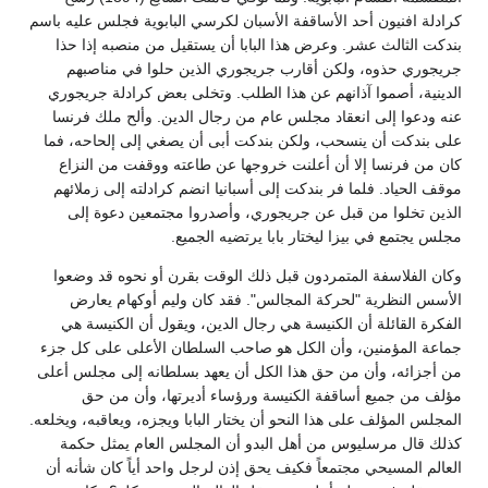
كرادلة افنيون أحد الأساقفة الأسبان لكرسي البابوية فجلس عليه باسم
بندكت الثالث عشر. وعرض هذا البابا أن يستقيل من منصبه إذا حذا
جريجوري حذوه، ولكن أقارب جريجوري الذين حلوا في مناصبهم
الدينية، أصموا آذانهم عن هذا الطلب. وتخلى بعض كرادلة جريجوري
عنه ودعوا إلى انعقاد مجلس عام من رجال الدين. وألح ملك فرنسا
على بندكت أن ينسحب، ولكن بندكت أبى أن يصغي إلى إلحاحه، فما
كان من فرنسا إلا أن أعلنت خروجها عن طاعته ووقفت من النزاع
موقف الحياد. فلما فر بندكت إلى أسبانيا انضم كرادلته إلى زملائهم
الذين تخلوا من قبل عن جريجوري، وأصدروا مجتمعين دعوة إلى
مجلس يجتمع في بيزا ليختار بابا يرتضيه الجميع.
وكان الفلاسفة المتمردون قبل ذلك الوقت بقرن أو نحوه قد وضعوا
الأسس النظرية "لحركة المجالس". فقد كان وليم أوكهام يعارض
الفكرة القائلة أن الكنيسة هي رجال الدين، ويقول أن الكنيسة هي
جماعة المؤمنين، وأن الكل هو صاحب السلطان الأعلى على كل جزء
من أجزائه، وأن من حق هذا الكل أن يعهد بسلطانه إلى مجلس أعلى
مؤلف من جميع أساقفة الكنيسة ورؤساء أديرتها، وأن من حق
المجلس المؤلف على هذا النحو أن يختار البابا ويجزه، ويعاقبه، ويخلعه.
كذلك قال مرسليوس من أهل البدو أن المجلس العام يمثل حكمة
العالم المسيحي مجتمعاً فكيف يحق إذن لرجل واحد أياً كان شأنه أن