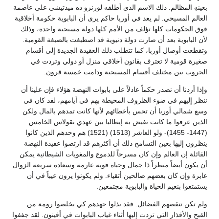
بعينهِ المظالم. ذلك الاسم الذي أطلقه لورنزو ده ميدتيشي على عاصمة
العالم المسيحي. لم يعد في أوربا حاكم يرى أن البابوية حكومة أخلاقية
فوق الحكومات كلها تؤلف من الأمم كلها دولة مسيحية واحدة، وذلك
لأن البابوية بعد أن صارت دولة دنيوية قد اصطبغت بالصبغة القومية.
وتقطعت أوصال أوربا، كما تتطلب ذلك العقيدة الجديدة إلى أقسام
صغيرة قومية لا تعترف بقانون أخلاقي منزل أو دولي وتردت في
الحروب بين مختلف أقسام المسيحية ودامت خمسة قرون.
وإذا أردنا أن نصدر حكماً عادلاً على بابوات النهضة هؤلاء فإن علينا أن
ننظر إليهم في ضوء الظروف المحيطة بهم في أيامهم، لقد كان في
وسع شمالي أوربا أن تحس بأخطائهم لأنها كانت تمدهم بالمال ولكن
الذين عرفوا ما كانت تفيض به إيطاليا بين عهدي نقولاس الخامس
(1447- 1455)- ولو العاشر (1513) (1521) هم وحدهم الذين كانوا
ينظرون إليها بعين التسامح ذلك أن أكثرهم قد ارتضوا عقيدة النهضة
القائلة إن العالم وإن كان مسرحاً للدموع والمغويات الشيطانية يمكن
أن يكون أيضاً منظراً ذا جمال وحياة قوية عارمة وسعادة سريعة الزوال
عابرة وإن كان بعضهم صالحين أتقياء. ولم يكونوا يرون عيباً في أن
يستمتعوا بنعيم الحياة والبابوية مجتمعين.
ولم تكن تنقصهم الفضائل. فقد بذلوا جهدهم كي يخلصوا رومة من
القبح والأقذار التي تردت إليها أثناء غياب البابوات في أفينون. لقد جففوا