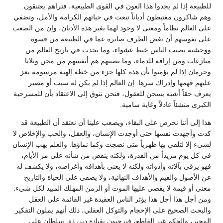
للطبيعة إذا لم يجدوا هذا العون في القوى الطبيعية، فتراهم يعتنقون
وهم شاكرون مغتبطون أدياناً تبعث في حياتهم الكرامة والأمل، وتضفي
على العالم نظاماً ومعنى لا وجود لهما بغير هذه الأديان، وإن من الصعب
على نفوسهم أن تغض الطرف صابرة عما في الطبيعة من قسوة
ووحشية تصيب الناس خبط عشواء، وما يحدث في تاريخ العالم من
منازعات ومن إراقة للدماء، وما يصيبهم هم أنفسهم من محن وبلايا
وحرمان إذا لم يؤمنوا بأن هذه كلها جزء من خطة إلهية مرسومة يعز
عليهم فهمها وإدراك سرها. إن العالم إذا لم يكن له سبب أو مصير
يعرف حقاً أشبه بسجن للعقول، فنحن نتوق إلى الاعتقاد بأن للمسرحية
الكبرى منشئاً عادلاً وغاية سامية.
هذا إلى أننا نحرص على البقاء، ويصعب علينا أن نعتقد أن الطبيعة قد
كدت وأجهدت نفسها حتى أوجدت الإنسان، والعقل، والحب والإخلاص لا
لشيء إلا لتلقي بها ظهرياً متى نضجت وكما نماؤها. والعلم يهب الإنسان
في كل يوم مزيداً من القدرة، ولكنه ينقص من شأنه على مر الأيام،
فهو يرقى بآلاته وأدواته ولكنه لا يعنى بأهدافه وأغراضه، ولا يكشف له
عن الأصول والقيم والأهداف النهائية، ولا يضفي على الحياة والتاريخ
معنى أو قيمة لا يقضي عليها الموت أو الزمن المهلك المبيد لكل شيء.
ومن أجل هذا أجل هذا يؤثر الناس العقيدة غير القائمة على العقل
والبحث الصحيح على الإحجام والتوكل العقلي، ذلك أنهم يملون التفكير
المحير، والحكم غير القاطع، فيرحبون بقيادة دين ذي سلطان على