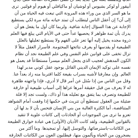
أبيقور أو لوكر بشيوس أو لوشيان أو ماكيافلي أو هيوم أو فولتير. ترى
ما هو السر الذي من وراء هذه المرونة التي تبعث فيه الحياة من آن
إلى آن؟ إن أعقل الناس ليتطلب أن تمتد حياته مائة مرة لكي يستطيع
الإجابة عن هذا السؤال إجابة شافية. ولربما كان أول ما يفعل هو أن
يدرك بأن ثمة ظواهر لا يحصيها عداً حتى في الأيام التي يبلغ فيها العلم
ذروة مجده يخيل إليه أنها تعز على الفهم ولا يستطيع تعليلها بالعلل
الطبيعية أو يقدسها أو يعرف نتائجها المحتومة. فأسرار العقل مثلاً لا
تزال تخفى على قوانين علم النفس وفي علم الطبيعة نجد أن نظام
الكون المدهش لعجيب الذي يجعل العلم ميسراً مستطاعاً قد يعمل هو
نفسه على توكيد الإيمان الديني القائل بوجود عقل كوني مدبر لهذا
العالم. وإن معارفنا لأشبه بسراب بقيعة كلما اقتربنا منه زاد بعداً عنا.
وقل من الناس من إذا سُئل عن أمر قال لا أدري، فإذا واجهته ظاهرة
له لا يعرف من قبل حقيقة أمرها عزاها إلى أسباب طبيعية أو خارقة
للطبيعة وتصرف بما يتفق مع تعليله هذا أو ذاك، ولست تجد إلا قلة
ضئيلة من العقول تستطيع أن تتريث في حكمها إذا وقفت أمام الشواهد
المتناقضة، أما الكثرة الغالبة من بني الإنسان فتحس بأن لا بد لها أن
تعزو ما ترى من الموجودات أو الحادثات إلى كائنات علوية لا تتقيد
بالقوانين الطبيعية، ولقد كانت الأديان (الأولى) هي عبادة خوارق الطبيعة
من الكائنات-باسترضائها، والتوسل إليها، أو تمجيدها. وما أكثر من
يضجرون من الحياة ويألمون منها، فيطلبون العون من الكائنات الخارقة