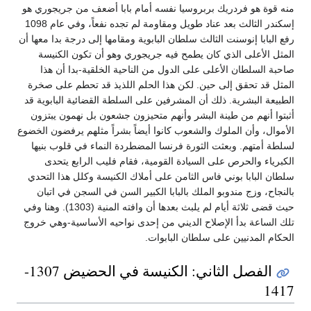
منه قوة هو فردريك بربروسيا نفسه أمام بابا أضعف من جريجوري هو
إسكندر الثالث بعد عناد طويل ومقاومة لم تجده نفعاً، وفي عام 1098
رفع البابا إنوسنت الثالث سلطان البابوية ومقامها إلى درجة بدا معها أن
المثل الأعلى الذي كان يطمح فيه جريجوري وهو أن تكون الكنيسة
صاحبة السلطان الأعلى على الدول من الناحية الخلقية-بدا أن هذا
المثل قد تحقق إلى حين. لكن هذا الحلم اللذيذ قد تحطم على صخرة
الطبيعة البشرية. ذلك أن المشرفين على السلطة القضائية البابوية قد
أثبتوا أنهم من طينة البشر وأنهم متحيزون جشعون بل نهمون يبتزون
الأموال، وأن الملوك والشعوب كانوا أيضاً بشراً مثلهم يرفضون الخضوع
لسلطة أمتهم. وبعثت الثورة فرنسا المضطردة النماء في قلوب بنيها
الكبرياء والحرص على السيادة القومية، فقام فليب الرابع يتحدى
سلطان البابا بوني فاس الثامن على أملاك الكنيسة وكلل هذا التحدي
بالنجاح، وزج مندوبو الملك بالبابا الكبير السن في السجن في اتبان
حيث قضى ثلاثة أيام لم يلبث بعدها أن وافته المنية (1303). وهنا وفي
تلك الساعة بدأ الإصلاح الديني من إحدى نواحيه الأساسية-وهي خروج
الحكام المدنيين على سلطان البابوات.
الفصل الثاني: الكنيسة في الحضيض 1307-
1417