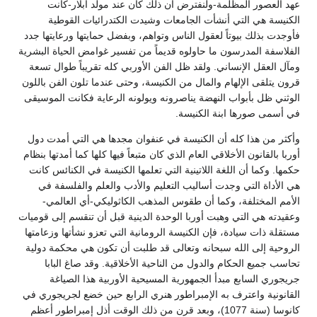
عهد العصور المظلمة-ولنفترض أن ذلك كان عند مولد ابلار-كانت
الكنيسة هي التي أنشأت الجامعات وشيدت الكتدرائيات القوطية
فأوجدت بذلك بيوتاً لعقول الناس وتواهم، وبفضل حمايتها ورعايتها جدد
الفلاسفة المدرسون ما حاولوه قديماً من تفسير غوامض الحياة البشرية
ومآل العقل الإنساني. ولقد ظل الفن الأوربي كله تقريباً طوال تسعة
قرون يتلقى الإلهام والمال من الكنيسة، وحتى عندما تلون الفن باللون
الوثني ظل بأبواب النهضة يناصرونه ويولونه الرعاية فكانت الموسيقى
في أسمى صورها ابنة الكنيسة.
وأكثر من هذا كله أن الكنيسة في عنفوان مجدها هي التي أمدت دول
أوربا بالقانون الأخلاقي العام الذي كان متبعاً فيها كلها كما أمدتها بنظام
حكمها. وكما أن اللغة اللاتينية التي تعلمها الكنيسة في الكنائس كانت
هي الأداة التي وجدت أساليب التعليم والأدب والعلم والفلسفة في
الأمم المختلفة، وكما أن طقوس المذهب الكاثوليكي-أي العالمي-
وعقيدته هي التي وهبت أوربا الوحدة الدينية قبل أن تنقسم إلى قوميات
مستقلة ذات سيادة، فإن الكنيسة الرومانية التي تعزو نشأتها وزعامتها
الروحية إلى الله سبحانه وتعالى قد طلبت أن تكون هي محكمة دولية
تحاسب جميع الحكام والدول من الناحية الأخلاقية. وقد صاغ البابا
جريجوري السابع مبدأ الجمهورية المسيحية الأوربية هذا الصياغة
القانونية واعترف به الإمبراطور هنري الرابع حين خضع لجريجوري في
كانوسا (سنة 1077)، وبعد قرن من ذلك الوقت أذل إمبراطور أعظم