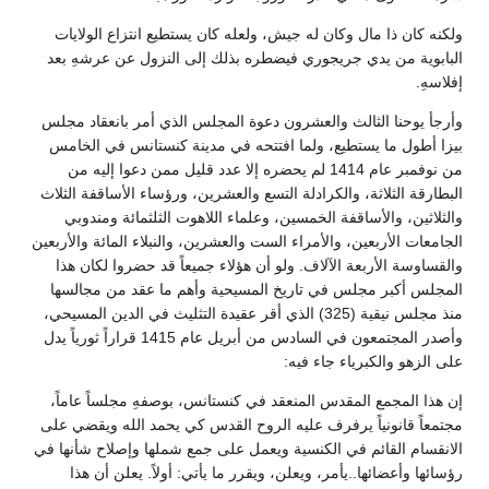
ولكنه كان ذا مال وكان له جيش، ولعله كان يستطيع انتزاع الولايات
البابوية من يدي جريجوري فيضطره بذلك إلى النزول عن عرشهِ بعد
إفلاسهِ.
وأرجأ يوحنا الثالث والعشرون دعوة المجلس الذي أمر بانعقاد مجلس
بيزا أطول ما يستطيع، ولما افتتحه في مدينة كنستانس في الخامس
من نوفمبر عام 1414 لم يحضره إلا عدد قليل ممن دعوا إليه من
البطارقة الثلاثة، والكرادلة التسع والعشرين، ورؤساء الأساقفة الثلاث
والثلاثين، والأساقفة الخمسين، وعلماء اللاهوت الثلثمائة ومندوبي
الجامعات الأربعين، والأمراء الست والعشرين، والنبلاء المائة والأربعين
والقساوسة الأربعة الآلاف. ولو أن هؤلاء جميعاً قد حضروا لكان هذا
المجلس أكبر مجلس في تاريخ المسيحية وأهم ما عقد من مجالسها
منذ مجلس نيقية (325) الذي أقر عقيدة التثليث في الدين المسيحي،
وأصدر المجتمعون في السادس من أبريل عام 1415 قراراً ثورياً يدل
على الزهو والكبرياء جاء فيه:
إن هذا المجمع المقدس المنعقد في كنستانس، بوصفهِ مجلساً عاماً،
مجتمعاً قانونياً يرفرف عليه الروح القدس كي يحمد الله ويقضي على
الانقسام القائم في الكنسية ويعمل على جمع شملها وإصلاح شأنها في
رؤسائها وأعضائها..يأمر، ويعلن، ويقرر ما يأتي: أولاً. يعلن أن هذا