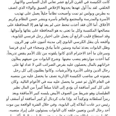
كانت الكنيسة في القرن الرابع عشر تعاني الذل السياسي والانهيار
الخلقي. لقد بدأ أول عهدها يحدوها الإخلاص العميق والولاء الذي اتصف
به بطرس وبولس ثم نمت وأصبحت نظاماً جليلاً يعمل على تهذيب
الأسرة والمدرسة والمجتمع والعالم بأسره وينشر حسن النظام وكريم
الأخلاق. أما الآن فقد أخذت تنحط حتى لم يعد لها هم إلا المحافظة على
مصالحها المكتسبة وكل ما تعنى به هو المحافظة على بقائها وأموالها.
وقد استطاع فليب الرابع أن يعمل على اختيار رجل فرنسي للبابوية،
وأقنعه بأن ينقل الكرسي البابوي إلى مدينة أثنيون على نهر الرون.
وظل البابوات بعدئذ ثمانية وستين عاماً بيادق وسجناء في أيدي فرنسا
وسرعان ما أخذ الاحترام الذي كانوا يلقونه من تلك الأمم ينقص تدريجاً،
كما أخذت مواردهم ينضب معينها. وشرع البابوات من ضيقهم يملأون
خزاناتهم بالمال يحصلون عليه بفرض الضرائب التي لا عداد لها على
رجال الدين وعلى الأديرة والأبرشيات. وكانوا يطلبون إلى كل رجل
يعينونه في مناصب الكنيسة الإدارية نصف ما يحصل عليه من منصبه
في العام الأول ثم عشر ما يحصل عليه منه في الأعوام التالية. وكان
على كل كبير أساقفة أن يؤدي إلى البابا مبلغاً كبيراً من المال نظير
الطيلسان وهو شريط من الصوف الأبيض يلبسه كبير الأساقفة ويعد
رمزاً لسلطانه وتوكيداً له. وإذا مات كردنال أو كبير أساقفة أو أسقف أو
رئيس دير عادت أملاكه إلى البابوية، وفي خلال الفترة الواقعة بين موت
أحد رجال الدين وتعيين خلفه كان البابوات يستولون على إيراد منصبه،
وكانوا يهتمون بإطالة هذه الفترة عامدين حتى ينالوا من المال أكثر ما