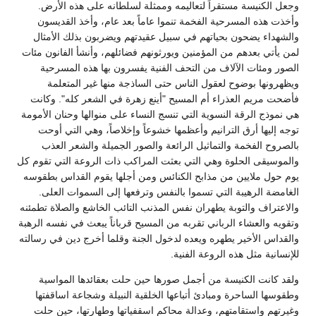
وجعل الكنيسة مستقراً لتعاليمه وممثلة لسلطانه على هذه الأرض.
وأخذت هذه المسرحية الفخمة تنموا عاماً بعد عام، وأخذ القديسون
والشهداء يضحون بحياتهم في سبيل عقيدتهم ويضربون بذلك الأمثال
لمن يأتي بعدهم من المؤمنين ويورثونهم فضائلهم، وأنشأ الفانون مئات
الصور ومئات الآلاف من التحف الفنية يفسرون بها هذه المسرحية
ويظهرونها بوضوح لعقول الناس حتى الساذجة منها غير المتعلمة
فأضحت مريم العذراء أم المسيح "أينع زهرة في الشعر كله". وكانت
هي نموذج الرقة النسوية التي تنسج النساء على منوالها وحنان الأمومة
توجه إليها أرق الترانيم وأعظمها خشوعاً وإخلاصاً، وهي التي أوحت
بالصروح الفخمة والتماثيل الرائعة والصور الجميلة والشعر العذب
والموسيقى الحلوة وهي التي بعثت المراكب ذات الروعة التي تقوم كل
يوم حول ملايين من مذابح الكنائس ومن أجلها يقوم القداس بطقوسه
الغامضة الرهيبة التي تسموا بالنفس وترفعها إلى السموات العلى.
والاعتراف والتوبة يطهران نفس المذنب التائب الخاشع والصلاة تطمئنه
وتقويه والعشاء الرباني تقربه من المسيح قرباناً يبعث في نفسه الرهبة
والقداس الأخير يطهره ويعده لدخول الجنة وقلما أخرج دين في رسالته
للإنسانية مثل هذه الروعة الفنية.
ولقد كانت الكنيسة من أجمل صورها حين حلت بعقائدها المواسية
وطقوسها الساحرة ومبادئ أتباعها الخلقية النبيلة وشجاعة اساقفتها
وغيرتهم واستقامتهم، وعدالة محاكم اسقفياتها وطهارتها، حين حلت