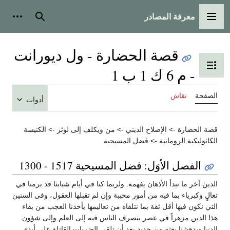
معرفة المصادر
القائمة الرئيسية
بحث
أدوات
قصة الحضارة - ول ديورانت
تبديل عرض جدول المحتويات
- م 6 ك 1 ب 1
الصفحة
نقاش
أدوات
قصة الحضارة -> الإصلاح الديني -> من ويكلف إلى لوثر -> الكنيسة
الكاثوليكية الرومانية -> فضل المسيحية
الفصل الأوَل: فضل المسيحية 1517 - 1300
الدين آخر ما تبدأ الأذهان بفهمه. ولربما كنا في أيام شبابنا قد برمنا في
تعالٍ وكبرياء بما فيه من أمور محببة وإن لم تقبلها العقول، وفي السنين
التي نكون فيها أقل ثقة بما نتلقاه من تعاليمها يأخذنا العجب من بقاء
هذا الدين مزهراً في عصر ينصرف الناس فيه إلى العلم وإلى شؤون
الدنيا ويدهشنا بعثه من جديد بعد أن تلقى الضربات القاتلة على أيدي