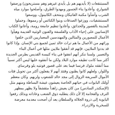
المستنقعات (لا بأيديهم هم بل بأيدي غيرهم وهم مستريحون) ورصفوا
الشوارع، وأعادوا بناء الجسور ومهدوا الطرق، وأصلحوا موارد مياه
الشرب وأشأوا مكتبة الفاتيكان ومتحف الكابينول، ووسعوا
المستشفيات، ووزعوا الصدقات وبنوا الكنائس أو رمموها، وجملوا
المدينة بالقصور والحدائق، وأعادوا تنظيم جامعة رومة، وأعانوا الكتاب
الإنسانيين على إحياء الآداب والفلسفة والفنون الوثنية القديمة وهيأوا
الأعمال للمصورين والمثالين والمهندسين المعماريين الذين خلفوا
ورائهم من الأعمال ما هم تراث خالد ثمين لجميع بني الإنسان. وإذا كانوا
قد بددوا الملايين، فإنهم قد أنفقوا ملايين مثلها في أعمال البناء
والتعمير. ولسنا ننكر أنهم انفقوا في بناء كنيسة القديس بطرس الجديدة
أكثر مما كانت تطيقه موارد البلاد ولكن ما أنفقوه عليها ليس أكثر نسبياً
مما أنفقه ملوك فرنسا فيما بعد على قصور فونتيه بلو وفرساي
واللوار، ولعلهم كانوا يظنون وقتئذ أنهم لا يفعلون أكثر من تحويل فئات
الأموال السريعة الزوال إلى مجد خالد للشعوب ولربهم. وكان معظم
أولئك البابوات في حياتهم الخاصة يعيشون عيشة البساطة ومنهم مثل
(الإسكندر السادس) من كان يعيش زاهداً متقشفاً ولا يظهر بمظهر
الترف والفخامة إلا لأن ذلك يتطلبه ذوق الشعب وعاداته وبذلك رفعوا
البابوية إلى ذروة الجلالة والسلطان بعد أن أضحت معدمة معرضة
للسخرية والازدراء.