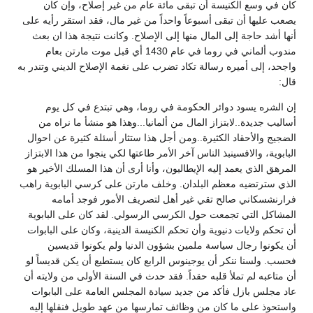
كان في وسع الكنيسة أن تبقى مائة عام من غير إصلاح، وإن كان
يصعب عليها أن تبقى أسبوعاً واحداً من غير مال، فقد استقر رأيه على
أنها أشد حاجة إلى المال منها إلى الإصلاح. وكانت نتيجة هذا ان بعث
مندوب ألماني في روما في عام 1430 أي قبل موت مارتن بعام
واجحد، إلى أميره رسالة تكاد تضرب على نغمة الإصلاح الديني وتندر به
قال:
إن الشره يسود دوائر الحكومة في روما، وهي تبتدع في كل يوم
أساليب جديدة..لابتزاز المال من ألمانيا...وهذا هو منشأ ما نراه من
الضجيج والأحقاد الكثيرة..ومن أجل هذا ستثار أسئلة كثيرة عن احوال
البابوية، والافسينبذ الناس آخر الأمر طاعتها لكي ينجوا من هذا الابتزاز
المرهق الذي يعمد إليه الإيطاليون، وأنا أرى أن هذا المسلك الأخير هو
الذي سترتضيه معظم البلدان. وخلف مارتن على كرسي البابوية راهب
فرارنشسكاني صالح تقي غير أهل لتصريف الأمور فوجد أمامه
المشاكل التي تجمعت حول الكرسي الرسولي. لقد كان على البابوية
أن تحكم ولايات دنيوية وأن تحكم الكنيسة الدينية، وكان على البابوات
أن يكونوا رجال سياسة ملمين بشؤون الدنيا ولم يكونوا قديسين
فحسب. ولسنا ننكر أن يوجينوس الرابع كان يستطيع أن يكن قديساً لو
أن متاعبه لم تملأ قلبه حقداً. فقد حدث في السنة الأولى من ولايته أن
عاد مجلس بازل فأكد من جديد سيادة المجلس العامة على البابوات
واستحوذ على ما كان من وظائف تمارسها من عهد طويل فنقلها إليه