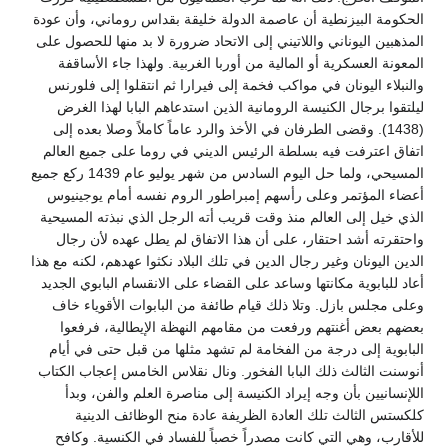
الحكومة البيزنطية أن عاصمة الدولة خليقة بقداس روماني، وأن عودة
المذهبين اليوناني واللاتيني إلى الاتحاد ضرورة لا بد منها للحصول على
المعونة العسكرية أو المالية من أوربا الغربية. ولهذا جاء الأساقفة
والنبلاء اليونان في مواكب فخمة إلى فيرارا ثم انتقلوا إلى فلورنس
ليلتقوا برجال الكنيسة الرومانية الذين استدعاهم البابا لهذا الغرض
(1438). وقضى الطرفان في الأخذ والرد عاماً كاملاً وصلا بعده إلى
اتفاق اعترفت فيه بسلطة الرئيس الديني في روما على جميع العالم
المسيحي، ولما حل اليوم السادس من شهر يوليو عام 1439 ركع جميع
أعضاء المؤتمر وعلى رأسهم إمبراطور الروم نفسه أمام يوجينيوس
الذي خيل إلى العالم منذ وقت قريب أته الرجل الذي نبذته المسيحية
واحتقرته أشد احتقار، على أن هذا الاتفاق لم يطل عهده لأن رجال
الدين اليونان وغير رجال الدين في تلك البلاد نكثوا عهدهم، لكنه مع هذا
أعاد للبابوية مكانتها وساعد على القضاء على الانقسام البابوي الجديد
وعلى مجلس بازل. وتلا ذلك قيام طائفة من البابوات الأقوياء خاف
بعضهم بعض أغنتهم ورفعت من مقامهم النهظة الإيطالية، فرفعوا
البابوية إلى درجة من الفخامة لم تشهد مثلها من قبل حتى في أيام
أنوسنت الثالث ذلك البابا الفخور. ونال نقلاس الخامس إعجاب الكتاب
اللإنسانيين بأن وجه إيراد الكنيسة إلى مناصرة العلم والفن، وبدأ
كلكستس الثالث تلك العادة الظريفة عادة منح الوظائف الدينية
للأقارب، وهي التي كانت مصدراً خصباً للفساد في الكنسية. وكافح