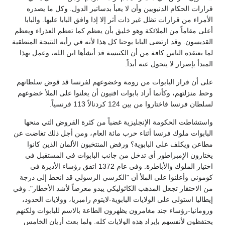
قرارات الحكام الدنيويين وأن لا يعبأ بدساتير الدول. وكل ما يصدره
الأمراء من قرارات تظل غير ذات أثر إلا إذا وافق البابا عليها. والبابا
أعلى مقاماً من الملائكة وهو خليق بأن يعظم كما تعظم العذراء ويعظم
القديسون. وقد ارتضى البابا يوحنا كل هذا لأنه في رأيه النتيجة المنطقية
لما يعتقده الناس كافة من أن الكنيسة قد أنشأها ابن الله، وعمل بهذا
المبدأ بإصرار لا يتحول عنه أبداً.
على أن فرار البابوات من رومة وخضوعهم لفرنسا قد قوض سلطانهم
وحط منزلتهم، وكأنما أراد بابوات افنيون أن يعلنوا على الملأ خضوعهم
لسلطان فرنسا فاختاروا من بين 124 كردنالاً 113 فرنسياً.
واستشاطت الحكومة الإنجليزية غضباً من كثرة القروض التي منحها
البابوات ملوك فرنسا أثناء حرب مائة العام، ومن أجل ذلك تغاضت عن
مطاعن ويكلف على البابوية؟ ورفض المنتخبون الألمان الذين كانوا
يختارون الإمبراطور أي تدخل من جانب البابوات في المستقبل في
اختيار الملوك والأباطرة. وفي عام 1372 اتفق رؤساء الأديرة في
كوموني وأعلنوا على الملأ أن "الكرسي الرسولي قد انحط إلى درجة
من الاحتقار تجعل المذهب الكاثوليكي يبدو معرضاً لأشد الأخطار". وفي
إيطاليا استولى على الولايات البابوية-لايتوم رامبريا، وولايات الحدود،
ورومانيا-رؤساء جند مغامرون يظهرون الطاعة بالاسم للبابوات ولكنهم
يحتفظون لأنفسهم بإيراد هذه الولايات كله. ولما بعث أريان الخامس