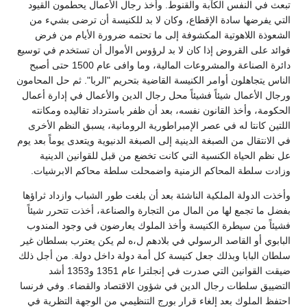
تبعث في النفس الكآبة والقنوط. وأخذ رجال الأعمال يحطمون القيود
التي يفرضها سادة الإقطاع، وكان لا بد للكنيسة أن ترضى بشيء من
الشعوذة اللاهوتية المكشوفة إلى ما تحتمه ضرورة الأيام من فرض
فوائد على القروض إذا كان لا بد لرؤوس الأموال أن تستخدم في توسيع
دائرة الصناعة والمشروعات المالية، وما وافى عام 1500 حتى أصبح
الناس يتجاهلون أوامر الكنيسة القاضية بتحريم "الربا". ثم حل المحامون
ورجال الأعمال شيئاً فشيئاً محل رجال الدين والأعمال في إدارة أعمال
الحكومة، وأخذ القانون نفسه، بعد أن ظفر باسترداد تقاليده ومكانته
اللتين كانتا له في عصر الإمبراطورية الرومانية، يسبق النظم الأخرى
في الانتقال من الصبغة الدينية إلى الصبغة الدنيوية ويتعدى يوماً بعد يوم
عل نظم الحياة الكنسية التي كانت تخضع من قبل للقوانين الدينية
وزادت سلطة المحاكم الزمنية واضمحلت سلطة محاكم الابرشيات.
وأخذت الدولة الملكية الناشئة بعد أن بلغت طور الشباب وازداد ثراؤها
بفضل ما تجمع لها من المال من التجارة والصناعة، أخذت تتحرر شيئاً
فشيئاً من سيطرة الكنيسة وأخذ الملوك يعارضون في وجود المندوب
البابوي أو القاصد الرسولي في بلادهم ل،ه لم يكن يعترب بسلطان غير
سلطان البابا وبذلك جعل كنيسة كل أمة دولة داخل دولة. من أجل ذلك
ضيقت القوانين التي صدرت في إنجلترا عام 1351 و1353 أشد
التضييق سلطات رجال الدين في شؤون الاقتصاد والقضاء. وفي فرنسا
احتفظ الملوك بعد إلغاء قرار بورج التنظيمي من الوجهة التظرية في