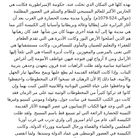
بهذه كلها في المكان الذي تخلت عنه، حكومة الإمبراطورية فكانت هي
الحارس الأكبر للعالم المسيحي للنظام والسلم في العصور المظلمة
(حوالي 524-1079م). وأوربا مدينة ببعث الحضارة في الغرب بعد أن
أغار البرابرة على إيطاليا وغالة وبريطانيا وأسبانيا إلى الكنيسة أكثر مما
هي مدينة بها إلى أية هيئة أخرى مهما كان من شأنها. فقد كان رهبانها
هم الذين أصلحوا الأرض البور وكانت الأديرة هي التي تقدم الطعام
للفقراء والتعليم للصبيان والمأوى للمسافرين، وكانت مستشفياتها هي
التي تعنى بالمرضى والمعوزين. وكانت أديرة النساء هي التي تلجأ إليها
الأرامل ومن لا أزواج لهن فتوجه فيهن عواطف الأمومة إلى أغراض
اجتماعية سامية ولقد ظلت الراهبات عدة قرون يتعهدن وحدهن بتربية
البنات. وإذا كانت الثقافة القديمة لم يطغ عليها ويمح معالمها تيار الجهل
والأمية، فما ذلك إلا لأن الرهبان قد نسخوا آلاف المخطوطات واحتفظوا
بها وحافظوا على حياة اللغتين اليونانية واللاتينية اللتين كتبت بهما وإن
كانوا قد تركوا كثيراً من المخطوطات الوثنية تبيد على مر الزمان فقد
كانت دور الكتب الكنسية في سانت جول، وفولدا ومونتي كسينو وغيرها
هي التي وجد فيها الكتاب الإنسانيون في عصر النهضة الآثار القديمة
الثمينة للحضارة الرائعة التي لم تسمع قط باسم المسيح. ولقد ظلت
الكنيسة ألف عام من أيام امبروز إلى ولزي تدرب في غرب أوربا
المعلمين والعلماء والقضاة ورجال السياسة ووزراء الدولة، وكانت
الكنيسة في العصور الوسطى هي عماد الدولة وسندها. ولما انقضى