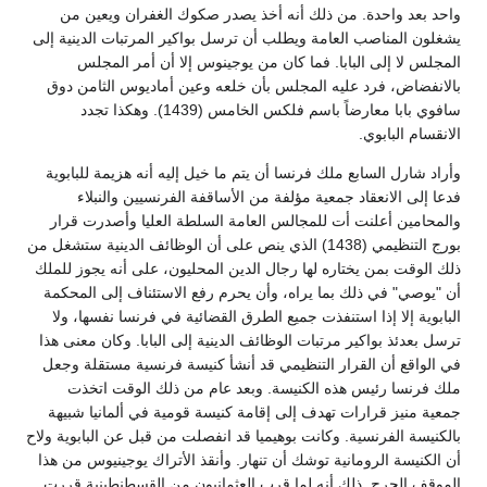
واحد بعد واحدة. من ذلك أنه أخذ يصدر صكوك الغفران ويعين من
يشغلون المناصب العامة ويطلب أن ترسل بواكير المرتبات الدينية إلى
المجلس لا إلى البابا. فما كان من يوجينوس إلا أن أمر المجلس
بالانفضاض، فرد عليه المجلس بأن خلعه وعين أماديوس الثامن دوق
سافوي بابا معارضاً باسم فلكس الخامس (1439). وهكذا تجدد
الانقسام البابوي.
وأراد شارل السابع ملك فرنسا أن يتم ما خيل إليه أنه هزيمة للبابوية
فدعا إلى الانعقاد جمعية مؤلفة من الأساقفة الفرنسيين والنبلاء
والمحامين أعلنت أت للمجالس العامة السلطة العليا وأصدرت قرار
بورج التنظيمي (1438) الذي ينص على أن الوظائف الدينية ستشغل من
ذلك الوقت بمن يختاره لها رجال الدين المحليون، على أنه يجوز للملك
أن "يوصي" في ذلك بما يراه، وأن يحرم رفع الاستئناف إلى المحكمة
البابوية إلا إذا استنفذت جميع الطرق القضائية في فرنسا نفسها، ولا
ترسل بعدئذ بواكير مرتبات الوظائف الدينية إلى البابا. وكان معنى هذا
في الواقع أن القرار التنظيمي قد أنشأ كنيسة فرنسية مستقلة وجعل
ملك فرنسا رئيس هذه الكنيسة. وبعد عام من ذلك الوقت اتخذت
جمعية منيز قرارات تهدف إلى إقامة كنيسة قومية في ألمانيا شبيهة
بالكنيسة الفرنسية. وكانت بوهيميا قد انفصلت من قبل عن البابوية ولاح
أن الكنيسة الرومانية توشك أن تنهار. وأنقذ الأتراك يوجينيوس من هذا
الموقف الحرج. ذلك أنه لما قرب العثمانيون من القسطنطينية قررت