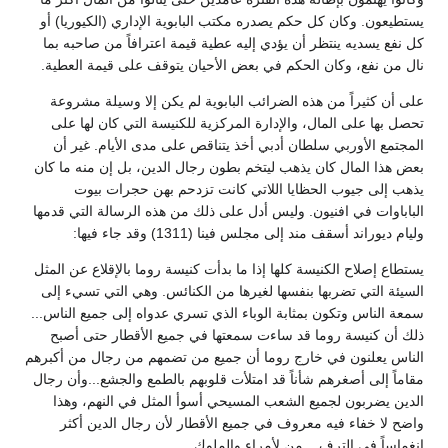
يستطيعون. وكان كل حكم يصدره مكتب البابوية الإداري (الكيوريا) أو
كل نفع يسديه ينتظر أن يؤدي إليه عطية قيمة اعترافاً من صاحبه بما
نال من نفع، وكان الحكم في بعض الأحيان يتوقف على قيمة العطية.
على أن كثيراً من هذه الضرائب البابوية لم يكن إلا وسيلة مشروعة
تحصل بها على المال، والإدارة المركزية للكنيسة التي كان لها على
المجتمع الأوربي سلطان أدبي أخذ يتناقص على مدى الأيام. غير أن
بعض هذا المال كان يذهب ليتخم بطون رجال الدين، بل إن منه ما كان
يذهب إلى جيوب الحظايا اللاتي كانت تزدحم بهن حجرات بيوت
الباباوات في افنيون. وليس أدل على ذلك من هذه الرسالة التي قدمها
وليام ديوراند أسقف مند إلى مجلس فينا (1311) وقد جاء فيها:
يستطاع إصلاح الكنيسة كلها إذا ما بدأت كنيسة روما بالإقلاع عن المثل
السيئة التي تضربها بنفسها لغيرها من الكنائس. وهي التي تسيء إلى
سمعة الناس وتكون بمثابة الوباء الذي تسري عدواه إلى جميع الناس...
ذلك أن كنيسة روما قد ساءت سمعتها في جميع الأقطار حتى أصبح
الناس يعلنون في خارج روما أن جميع من تضمهم من رجال من أكبرهم
مقاماً إلى أصغرهم شأناً قد امتلأت قلوبهم بالطمع والجشع...وأن رجال
الدين يضربون لجميع الشعب المسيحي أسوأ المثل في النهم، وهذا
واضح لا خفاء فيه معروف في جميع الأقطار لأن رجال الدين أكثر
انغماساً في الترف... من لأمراء والملوك.