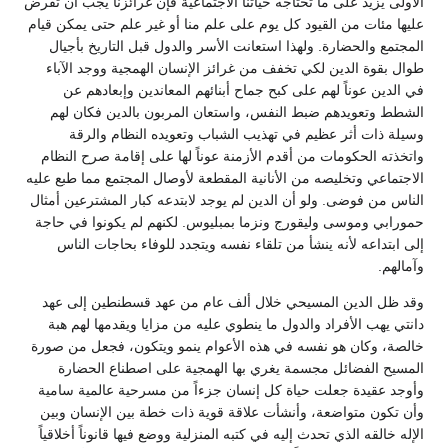
الأولى يزيد على ما تحتاجه حياتنا الاجتماعية فإن غرائزنا يجب أن تُفرض
عليها مئات من القيود كل يوم على علم منا أو غير علم حتى يمكن قيام
المجتمع والحضارة. ولهذا استعانت الأسر والدول قبل التاريخ بأجيال
طوال بقوة الدين لكي تخفف من غرائز الإنسان الهمجية ووجد الآباء
في الدين عوناً لهم على كبح جماح أبنائهم المعاندين وإبعادهم عن
الشطط وتعويدهم ضبط النفس، واستعان المربون بالدين فكان لهم
وسيلة ذات أثر عظيم في تهذيب الشباب وتعويده النظام والرقة
واتخذته الحكومات من أقدم الأزمنة عوناً لها على إقامة صرح النظام
الاجتماعي وتخليصه من الأنانية المقطعة لأوصال المجتمع مما طبع عليه
الناس من فوضى. ولو أن الدين لم يوجد لابتدعه كبار المشترعين أمثال
حمورابي وموسى وليقورج ونزما بمبليوس. لكنهم لم يكونوا في حاجة
إلى ابتداعه لأنه ينشأ من تلقاء نفسه ويتجدد للوفاء بحاجات الناس
وآمالهم.
وقد ظل الدين المسيحي خلال ألف عام من عهد قسطنطين إلى عهد
دانتي يهب الأفراد والدول ما ينطوي عليه من مزايا ويقدمها لهم هبة
خالصة، وكان هو نفسه في هذه الأعوام ينمو ويتكون، فجعل من صورة
المسيح الفضائل مجسمة يغري بها الهمجية على اصطناع الحضارة
وأوجد عقيدة جعلت حياة كل إنسان جزءاً من مسرحية عالمية سامية
وأن تكون متواضعة، وأنشأت علاقة قوية ذات خطة بين الإنسان وبين
الإله خالقه الذي تحدث إليه في كتبه المنزلية ووضع فيها قانوناً أخلاقياً