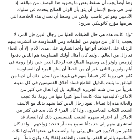
وهنا أيضاً يجب أن نسقط بعض ما يحتويه هذا الوصف من مبالغة، إذ
ليس في وسع الإنسان أن يثق بأن الولي الصالح يتحدث عن سلوك
الآدميين وهو غير غاضب. ولكن في وسعنا أن نصدق هذه الخلاصة التي
يعرضها مؤرخ كاثوليكي صريح:
"وإذا كانت هذه هي حال الطبقات العليا من رجال الدين فإن المرء لا
يعجب إذا كان من دونهم من الطبقات ومن القساوسة قد انتشرت بينهم
الرذيلة على اختلاف أنواعها وأخذ انتشارها على مدى الأيام. إلا أن الحياء
قد زال من العالم... ولقد كان أمثال أولئك القساوسة هم اللذين دفعوا
إرزمس ولوثر إلى وصفهما المبالغ فيه لرجال الدين حين زارا رومة في
أيام يوليوس الثاني. غير أن من الخطأ أن يظن المرء أن القساوسة
كانوا في روما أكثر فساداً منهم في غيرها من المدن. ذلك أن لدينا من
الوثائق ما يثبت بالدليل القاطع فساد أخلاق القسيسين في كل مدينة
تقريباً من مدن شبه الجزيرة الإيطالية. بل إن الحال في كثير من
الأماكن-كالبندقية مثلا- كانت أسوأ كثيراُ منها في روما. فلا عجب
والحالة هذه إذا تضاءل نفوذ رجال الدين كما يشهد بذلك مع الأسف
الشديد الكتاب المعاصرون، وإذا كان المرء لا يكاد يجد في كثير من
الأماكن أي احترام يظهره الشعب للقسيسين. ذلك أن الفساد قد
استشرى بينهم إلى حد بدأنا نسمع معه آراء تحبذ زواجهم... ولقد كان
الكثير من الأديرة في حال يرثى لها. وأغفلت في بعضها الأيمان الثلاث
الأساسية بالتزام الفقر، والعفة، والطاعة إغفالا يكاد يكون تاماً... ولم