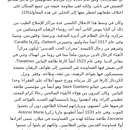
التفتيش في نابلي، ولكنه لقى مقاومة عنيفة من جميع السكان على
اختلاف طبقاتهم اضطر معها إلى التخلي عن هذه المحاولة(19).
وكان في وسط هذا الانحلال الكنسي عدة مراكز للإصلاح الطيب من
ذلك أن البابا بيوس الثاني أبعد أحد رؤساء الرهبان الدومنيكيين من
مركزه، وأدخل النظام في أديرة البندقية، وبرتشيا، وفلورنس، وسينا
وفي عام 1517 أنشأ سادوليتو، وجيبيرتي Geberti، وكارفا Caraffa
وغيرهم من رجال الكنيسة "محراب الحب القدسي" ليكون مركزاً
لأتقياء الرجال الذين يريدون ملجأ مما في روما من انهماك وثني في
مفاتن الدنيا. وفي عام 1523 أنشأ كارفا طائفة الثياتين Theatines،
التي يعيش فيها القساوسة غير المنتمين إلى طوائف الرهبان معيشة
يستمسكون فيها بقواعد الرهبنة، من عفة، وطاعة، وفقر. ونزل
الكردنال كارفا عن كل مرتباته ووزع جميع أملاكه على الفقراء؛ وحذا
حذوه القديس جيتانو Saint Gaetano وهو أيضاً من مؤسسي طائفة
الثياتين. وكان كثيرون من هؤلاء الأتقياء الصالحين رجالا كرام المحتد،
عظيمي الثراء، وقد أدهشوا روما باستمساكهم الشديد بالقواعد التي
فرضوها على أنفسهم، وبزياراتهم لضحايا الطاعون دون أن يخشوا
الموت. وفي عام 1533 أنشأ أنطونيو ماريا زكريا Antonio Maria
Zaccaria طائفة مماثلة لهذه من القساوسة في ميلان، سمى أفرادها
أولا قساوسة القديس بولس النظاميين، ولكنهم لم يلبثوا أن تسموا