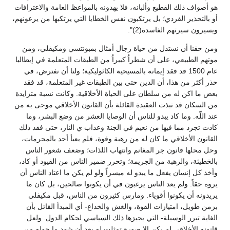
هو أصواف ذلك القطيع وألبانه، فلا يهدونه بالمواعظ العامة والاعترافات
أو بالتحذير الفردي؛ بل يرتكبون نفس الخطايا التي يرتكبها من يرعونهم،
ويسيرون سيرتهم الفاسدة(2)".
ومن حقنا أن نستدل من حياة رجال أمثال بمبونتسي ومكيفلي، ومن
موتهم الطبيعي، على أن شطراُ كبيراُ من الطبقات المتعلمة في إيطاليا
عام 1500 قد فقد إيمانه بالمسيحية الكاثوليكية؛ ولنا أن نفترض، في
حذر أكثر من هذا، أن الدين حتى بين الطبقات غير المتعلمة، قد فقد
بعض ما اكن له من سلطان على الحياة الأخلاقية. وكانت نسبة متزايدة
من السكان قد نبذت العقيدة القائلة بأن القانون الأخلاقي موحى به من
عند اللّه. وما كاد يبدو للناس أن الوصايا العشر من وضع البشر، وما
كادت تجرد مما فيها من نعيم في الجنة وعذاب ي النار، حتى فقد ذلك
القانون الأخلاقي ما كان له من رهبة وقوة، فلم يعبأ أحد بالمحرمات،
وحل محلها قانون جر المغانم وانتهاب اللذات؛ وضعف شعور الناس
بالخطيئة، والرهبة من الجريمة؛ وتحرر ضمير الناس من القيود أو كاد،
وأخذ كل إنسان يفعل ما يبدو له ميسراً ولو لم يكن ما اعتاد الناس أن
يروه حقاً. ولم يعد الناس يرغبون في أن يكونوا صالحين، بل كان ما
يريدونه أن يكونوا أقوياء. ومارس كثيرون من الناس، قبل مكيفلي
بزمن طويل، امتيازات القوة، والغش والخداع- أي المبدأ القائل بأن
الغاية تبرر الوسيلة- التي يجيزها ذلك السياسي لحكام الدول. ولعل
قانونه الأخلاقي لم يكن إلا صورة تمثلت له بعد أن شهد ما حوله من