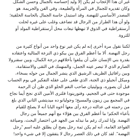
غير أن هذا الإعجاب لم يكن إلا وليد إحساسه بالجمال وحسن الشكل.
وكان تقديره للجمال في المرأة والطبيعة، وفي الفن والجريمة. هو
المصدر الأساسي للنهضة. وقد استبدل حاسة الجمال بالحاسة الخلقية؛
ولو أن هذا الطراز من الرجال قد تضاعف وغلب على غيره لحلت
أرستقراطية في الذوق لا تبهظها تبعات محل أرستقراطية المولد أو
للثروة.
لكننا نقول مرة أخرى إنه لم يكن غير نوع واحد من أنواع كثيرة من
رجل النهضة. ألا ما أعظم الفرق بين بيكو ذي النزعة المثالية واعتقاده
بقدرة بني الإنسان على أن يبلغوا بأخلاقهم درجة الكمال، وبين سفنرولا
الصارم الذي لا تبصر عينه الجمل، والمنهمك في التقى والاستقامة،
وبين رافائيل الظريف الرشيق الذي ينشر الجمال من حوله بسخاء،
وميكل أنجيلو ذي الجنة، الذي طغى على عقله التفكير في يوم الحساب
قبل أن يصوره، وبوليتيان صاحب النغم الحلو الذي ظن أن الرحمة
موجودة حتى في الجحيم، وفنورينودا فلترى الأمين الذي نجح أيما نجاح
في المجمع بين زينون والمسيح؛ وجوليانو ده ميديتشي الثاني الذي بلغ
من رحمته في عدالته درجة رأى معها أخوه البابا أنه لا يصلح للقيام
بأعباء الحكم! ما أعظم الفرق بين هؤلاء مع أنهم جميعاً من رجال
النهضة. وإنا لندرك رغم ما نبذله من الجهد في اختصار البحث، وصياغة
القواعد العامة، أنه لم يكن ثمة رجل يصح أن يطلق عليه اسم "رجل
النهضة". لقد كان في ذلك العصر رجال لا يتفقون إلا في شيء واحد!