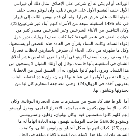
الوراثة، أو لم يكن له أخ شرعي على الإطلاق. مثال ذلك أن فيرانتي
الأول خلف ألفنسو الأول على عرش نابلي، وأن ليونلو دست خلف
نقولو الثالث على عرش فيرارا. ولما أن قدم بيوس الثالث إلى فيرارا
في عام 1495 استقبله سبعة من الأمراء كلهم أبناء غير شرعيين(23).
وكان التنافس بين الأبناء الشرعيين وغير الشرعيين مصدر كثير من
حوادث العنف في عصر النهضة؛ كما كانت نصف الروايات تدور حول
إغواء النساء، وكانت النساء يقرأن في العادة هذه القصص أو يستمعنها،
وكل ما يظهرنه من دلائل الحياء أن يطرقن بأبصارهن لحظات قصاراً.
وقد وصف ربرت أسقف أكوينو في أواخر القرن الخامس عشر أخلاق
الشبان في أسقفيته بأنها فاسدة، وقال إن أولئك الشبان لا يستحون من
هذا الفساد. ويروى أنهم كانوا يقولون له أن الفسق ليس من الخطايا،
وإن العفة من الأوامر التي عفا عليها الزمان، وإن عادة احتفاظ البنات
بعذرتهن آخذة في الزوال(24). وحتى مضاجعة المحارم كان لها من
يحبذونها ويتباهون بها.
أما اللواط فقد كاد يصبح من مستلزمات بعث الحضارة اليونانية. وكان
الكتاب الإنسانيون يكتبون عنه بما يشبه الاعتزاز العلمي، ويقول أريستو
إنهم كلهم كانوا منغمسين فيه. وكان بولتيان، وفليو، واستروتسي
وسنودو Sanudo صاحب اليوميات يتهمون بهذه العادة اتهاماً له ما
يبرره(25). كذلك اتهم بها ميكل أنجيلو، ويوليوس الثاني، وكلمنت
السابع، وإن لم يبلغ هذا الاتهام من القوة والإقناع مبلغه في الحال