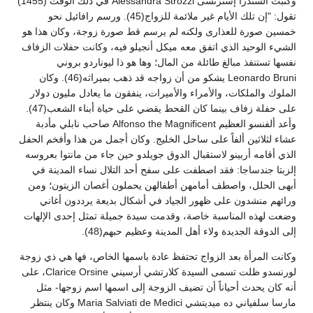
وكتبت السندرا إسترتسى Alessandra Strozzi في ذلك الوقت (1455)
تقول: "إن تلك الأيام غير ملائمة للزواج(45). ورسم رافائيل نحو
خمسين صورة للعذارى ولكنه لم يرسم قط صورة زوجة، وكان هذا هو
الشيء الوحيد الذي اتفق معه ميكل أنجيلو فيه، وكانت حفلات الزفاف
نفسها تستنفذ مبالغ طائلة من المال؛ وها هو ذا ليوناردو بروني
Leonardo Bruni يشكو من أن زواجه قد ذهب بميراثه(46). وكان
الملوك والملكات، والأمراء والأميرات، ينفقون ما يعادل مليون دولار
على حفلة زفاف بينما كان القحط يقضي على حياة أبناء الشعب(47).
وأعد ألفنسو العظيم Alfonso the Magnificent صاحب نابلي مأدبة
عشاء لثلاثين ألفاً على ساحل الخليج. وكان أجمل من هذا وأفخم الحفل
الذي أقامه أربينو لاستقبال الدوق جويلدو حين جاء من مانتوا بعروسه
إلزبتا جندساجا: فقد اصطفت على سفح أحد التلال نساء المدينة في
أبهى الحلل، واصطف أمامهن أطفالهن يحملون أغصان الزيتون؛ ومن
ورائهم منشدون على ظهور الجياد في أشكال بديعة يرددون أغاني
وضعت لهذه المناسبة خاصة، وقدمت سيدة جميلة تمثل إحدى الإلهات
إلى الدوقة الجديدة ولاء أهل المدينة وعظيم حبهم(48).
وكانت المرأة بعد الزواج تحتفظ عادة باسمها الخاص، فها هي ذي زوجة
لورنسدو ظلت تسمى السيدة كلارتشي أرسيني Clarice Orsine، على
أنه كان يحدث أحياناً أن تضيف الزوجة إلى اسمها اسم زوجها- مثل
مارسا سلفياني ده ميديتشي Maria Salviati de Medici وكان ينتظر