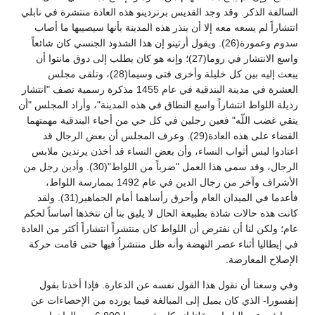
السالفة الذكر. وقد وجد القديس برنردينو هذه العادة منتشرة في نابلي
انتشاراً لم يسعه معه إلا أن ينذر هذه المدينة بأنها سيصيبها ما أصاب
سدوم وعمورة(26). ويقول أرتينو إن هذا الشذوذ الجنسي كان شائعاً
واسع الانتشار في روما(27)؛ وإنه هو كان يطلب إلى دوق مانتوا أن
يبعث إليه بين كل خليلة وأخرى فتى وسيما(28)، وتلقى مجلس
العشرة في مدينة البندقية في عام 1455 مذكرة رسمية تصف "انتشار
رذيلة اللواط انتشاراً واسع النطاق في هذه المدينة"، وأراد المجلس "أن
يتقي غضب اللّه" فعين رجلين في كل حي من أحياء البندقية مهمتهما
القضاء على هذه العادة(29). وعرف المجلس أن بعض الرجال قد
اعتادوا لبس أثواب النساء، وأن بعض النساء قد أخذن يرتدين ملابس
الرجال، وقد سمى هذا العمل "ضرباً من اللواط"(30). وأدين رجل من
الأشراف وآخر من رجال الدين في عام 1492 بممارسة اللواط،
فأعدما في الميدان العام وأحرق رأساهما أمام الجماهير(31). ولقد
كانت هذه حالات شاذة بطبيعة الحال لا يليق بنا أن نتخذها أساساً لحكم
عام؛ ولكن لنا أن نفترض أن اللواط كان منتشراً انتشاراً أكثر من العادة
في إيطاليا أثناء عصر النهضة وأنه ظل منتشراُ فيها حتى قامت حركة
الإصلاح المعارضة.
وفي وسعنا أن نقول هذا القول نفسه عن الدعارة. فإذا أخذنا بقول
إنفسورا- الذي كان يميل إلى المبالغة فيما يورده من الإحصاءات عن