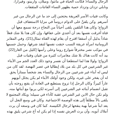
الرجال والنساء؛ فكانت الحياة في مانتوا، وميلان، وأربينو، وفيرارا،
ونابلي تزدان وتزداد حمية بظهور النساء الفاتنات المثقفات.
وكانت فتيات الأسر العريقة يحتجبن إلى حد ما عن الرجال من غير
أسرهم. وكن يلقنَّ على الدوام دروساً في مزايا الاستعفاف قبل
الزواج؛ وكان هذا التلقين يلقى أحياناً من النجاح درجة نسمع معها أن
فتاة أغرقت نفسها بعد أن أعتدي على عفافها، وإن كان هذا بلا شك فعلاً
شاذاً بدليل أن أسقفا اقترح أن يقام لهذه الفتاة تمثال(21)، وفي المقابر
الرومانية امرأة عريقة النسب خنقت نفسها لتنقذ شرفها، وحمل جسمها
في موكب نصر مخترقاً شوارع روما وعلى رأسها إكليل من الغار(22).
بيد أنه كانت هناك بلا شك مغامرات كثيرة من فتيان وفتيات قبل
الزواج؛ ولولا هذا لما استطعنا أن نفسر وجود ذلك العدد الجم من الأبناء
غير الشرعيين في كل بلد من بلاد إيطاليا في عصر النهضة. لقد كان من
ليس له أبناء غير شرعيين من الرجال والنساء يعد شخصاً ممتازاً يحق
له أن يفخر على غيره، ولكن وجود أولئك الأبناء لم يكن يجلل أبويهم
عاراً كبيراً؛ وكان الرجل إذا تزوج يستطيع في العادة أن يقنع زوجته بأن
تقبل انضمام أبنائه غير الشرعيين إلى أسرته لكي يربوا مع أبنائها منه،
ولم تكن حال الابن غير الشرعي عقبة كأداء في سبيله؛ ويكاد المجتمع لا
يلقى بالاً مطلقاً إلى هذه الوصمة الاجتماعية. وكان في وسع النغل أن
يعد ابناً شرعياً بهبة ينقحها لرجال الكنيسة. كما كان في وسعه أن يرث
أملاك أبويه، وأن يرث العرش نفسه إذا لم يكن له أخ شرعي يليق بهذه