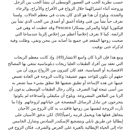
حسب نظرية الحب في العصور الوسطى أن ينشأ الحب بين الرجل
وزوجته أثناء اشتراكهما خلال الزواج في الأفراح والأتراح، والرخاء
والشدة، ويلوح أن هذا هو الذي كان يحدث في معظم الحالات. ولسنا
نعرف حباً نشأ بين فتى وفتاة أعمق أو أصدق من الحب الذي نشأ بين
فيكتوريا كولنا والمركيز بيسكارا Pescara وقد خطبت له وهي في
الرابعة، كما لا نعرف إخلاصاً أعظم من إخلاص إلزبتا جندساجا التي
صحبت زوجها المقعد في جميع ما أصابه من محن ونفي، وظلت وفية
لذكراه حتى توفيت.
ومع هذا فإن الزنا كان واسع الانتشار(49). وإذ كانت معظم الزيجات
التي تعقد بين أفراد الطبقات العليا زيجات دبلوماسية تبتغي بها المصالح
الاقتصادية أو السياسية، فقد كان كثيرون من الأزواج يرون أن من
حقهم أن تكون للواحد منهم عشيقة؛ وكانت الزوجة في العادة تغمض
عينيها عن هذه الإساءة أو تطبق شفتيها فلا تنطق بشيء مما تشعر به
من أسى نتيجة لهذا التصرف. وكان رجال الطبقات الوسطى يدعون أن
الزنا من الملاهي المشروعة. ويلوح أن مكيفلي وأصدقاءه لم يكونوا
يتحرجون عن تبادل الرسائل المفصحة عن خياناتهم لزوجاتهم. وإذا ما
ثأرت الزوجة لنفسها من زوجها فاقتدت به كان الزوج من الأحيان
يتجاهل فعلها هذا ويحمل قرنيه راضياً(50). لكن تدفق الأسبان على
إيطاليا عن طريق نابلي وبتشجيع الإسكندر السادس وشارل الخامس
جاء إلى الحياة الإيطالية بالغيرة على العرض والشرف، فكان الزوج في