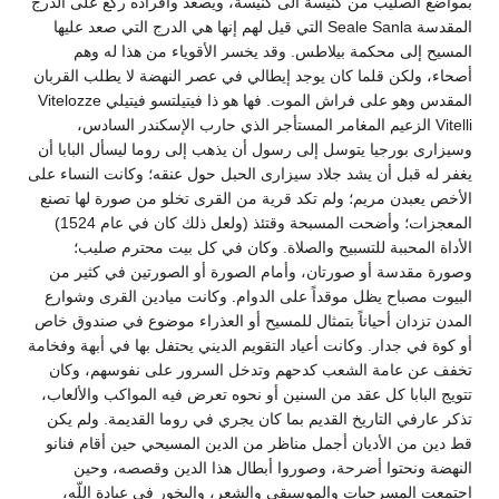
بمواضع الصليب من كنيسة الى كنيسة، ويصعد وأفراده ركع على الدرج
المقدسة Seale Sanla التي قيل لهم إنها هي الدرج التي صعد عليها
المسيح إلى محكمة بيلاطس. وقد يخسر الأقوياء من هذا له وهم
أصحاء، ولكن قلما كان يوجد إيطالي في عصر النهضة لا يطلب القربان
المقدس وهو على فراش الموت. فها هو ذا فيتيلتسو فيتيلي Vitelozze
Vitelli الزعيم المغامر المستأجر الذي حارب الإسكندر السادس،
وسيزارى بورجيا يتوسل إلى رسول أن يذهب إلى روما ليسأل البابا أن
يغفر له قبل أن يشد جلاد سيزارى الحبل حول عنقه؛ وكانت النساء على
الأخص يعبدن مريم؛ ولم تكد قرية من القرى تخلو من صورة لها تصنع
المعجزات؛ وأضحت المسبحة وقتئذ (ولعل ذلك كان في عام 1524)
الأداة المحببة للتسبيح والصلاة. وكان في كل بيت محترم صليب؛
وصورة مقدسة أو صورتان، وأمام الصورة أو الصورتين في كثير من
البيوت مصباح يظل موقداً على الدوام. وكانت ميادين القرى وشوارع
المدن تزدان أحياناً بتمثال للمسيح أو العذراء موضوع في صندوق خاص
أو كوة في جدار. وكانت أعياد التقويم الديني يحتفل بها في أبهة وفخامة
تخفف عن عامة الشعب كدحهم وتدخل السرور على نفوسهم، وكان
تتويج البابا كل عقد من السنين أو نحوه تعرض فيه المواكب والألعاب،
تذكر عارفي التاريخ القديم بما كان يجري في روما القديمة. ولم يكن
قط دين من الأديان أجمل مناظر من الدين المسيحي حين أقام فنانو
النهضة ونحتوا أضرحة، وصوروا أبطال هذا الدين وقصصه، وحين
اجتمعت المسرحيات والموسيقى والشعر، والبخور في عبادة اللّه،