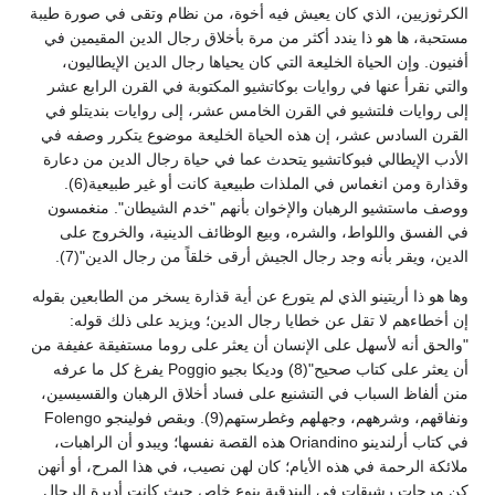
الكرثوزيين، الذي كان يعيش فيه أخوة، من نظام وتقى في صورة طيبة
مستحبة، ها هو ذا يندد أكثر من مرة بأخلاق رجال الدين المقيمين في
أفنيون. وإن الحياة الخليعة التي كان يحياها رجال الدين الإيطاليون،
والتي نقرأ عنها في روايات بوكاتشيو المكتوبة في القرن الرابع عشر
إلى روايات فلتشيو في القرن الخامس عشر، إلى روايات بنديتلو في
القرن السادس عشر، إن هذه الحياة الخليعة موضوع يتكرر وصفه في
الأدب الإيطالي فبوكاتشيو يتحدث عما في حياة رجال الدين من دعارة
وقذارة ومن انغماس في الملذات طبيعية كانت أو غير طبيعية(6).
ووصف ماستشيو الرهبان والإخوان بأنهم "خدم الشيطان". منغمسون
في الفسق واللواط، والشره، وبيع الوظائف الدينية، والخروج على
الدين، ويقر بأنه وجد رجال الجيش أرقى خلقاً من رجال الدين"(7).
وها هو ذا أريتينو الذي لم يتورع عن أية قذارة يسخر من الطابعين بقوله
إن أخطاءهم لا تقل عن خطايا رجال الدين؛ ويزيد على ذلك قوله:
"والحق أنه لأسهل على الإنسان أن يعثر على روما مستفيقة عفيفة من
أن يعثر على كتاب صحيح"(8) وديكا بجيو Poggio يفرغ كل ما عرفه
منن ألفاظ السباب في التشنيع على فساد أخلاق الرهبان والقسيسين،
ونفاقهم، وشرههم، وجهلهم وغطرستهم(9). وبقص فولينجو Folengo
في كتاب أرلندينو Oriandino هذه القصة نفسها؛ ويبدو أن الراهبات،
ملائكة الرحمة في هذه الأيام؛ كان لهن نصيب، في هذا المرح، أو أنهن
كن مرحات رشيقات في البندقية بنوع خاص حيث كانت أديرة الرجال