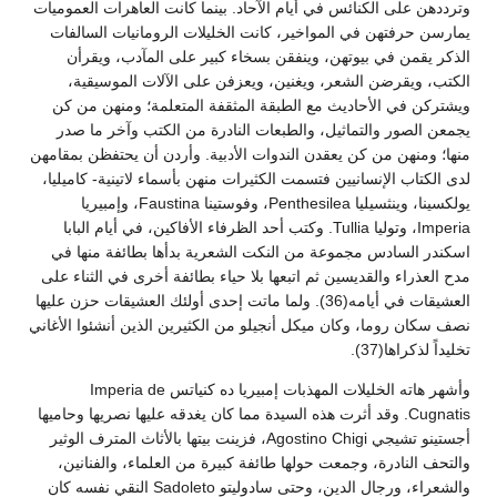
وترددهن على الكنائس في أيام الآحاد. بينما كانت العاهرات العموميات
يمارسن حرفتهن في المواخير، كانت الخليلات الرومانيات السالفات
الذكر يقمن في بيوتهن، وينفقن بسخاء كبير على المآدب، ويقرأن
الكتب، ويقرضن الشعر، ويغنين، ويعزفن على الآلات الموسيقية،
ويشتركن في الأحاديث مع الطبقة المثقفة المتعلمة؛ ومنهن من كن
يجمعن الصور والتماثيل، والطبعات النادرة من الكتب وآخر ما صدر
منها؛ ومنهن من كن يعقدن الندوات الأدبية. وأردن أن يحتفظن بمقامهن
لدى الكتاب الإنسانيين فتسمت الكثيرات منهن بأسماء لاتينية- كاميليا،
يولكسينا، وينثسيليا Penthesilea، وفوستينا Faustina، وإمبيريا
Imperia، وتوليا Tullia. وكتب أحد الظرفاء الأفاكين، في أيام البابا
اسكندر السادس مجموعة من النكت الشعرية بدأها بطائفة منها في
مدح العذراء والقديسين ثم اتبعها بلا حياء بطائفة أخرى في الثناء على
العشيقات في أيامه(36). ولما ماتت إحدى أولئك العشيقات حزن عليها
نصف سكان روما، وكان ميكل أنجيلو من الكثيرين الذين أنشئوا الأغاني
تخليداً لذكراها(37).
وأشهر هاته الخليلات المهذبات إمبيريا ده كنياتس Imperia de
Cugnatis. وقد أثرت هذه السيدة مما كان يغدقه عليها نصريها وحاميها
أجستينو تشيجي Agostino Chigi، فزينت بيتها بالأثاث المترف الوثير
والتحف النادرة، وجمعت حولها طائفة كبيرة من العلماء، والفنانين،
والشعراء، ورجال الدين، وحتى سادوليتو Sadoleto النقي نفسه كان