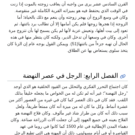
القرن السادس عشر يرى من واجبه أن يعاقب زوجته بالموت إذا زنت
في الوقت الذي يحتفظ فيه هو بميزاته الفرية الكاملة غير منقوصة.
وكان في وسع الزوج أن يهجر زوجته وأن ينعم مع ذلك بالحياة؛ أما
الزوجة إذا هجرها زوجها فلم يكن أمامها إلا أن تطالب برد بائنتها، ثم
تعود إلى بيت أهلها، وتعيش عزبة لأنها لم يكن يسمح لها بأن تتزوج مرة
أخرى. وكان في وسعها أن تدخل الدير، ولكنه كان ينتظر منها في هذه
الحال أن تهبه جزءاً من بائنتها(51). ويمكن القول بوجه عام إن الزنا كان
يتخذ سلوى يستعاض بها عن الطلاق.
الفصل الرابع: الرجل في عصر النهضة
كان اجتماع التحرر الفكري والتحلل من القيود الخلقية هو الذي أوجد
"رجل النهضة"؛ غير أنه لم تكن له من الخواص ما يجعله خليقاً بذلك
اللقب. فقد كان في ذلك العصر كما كان في غيره من العصور أكثر من
عشرة أنماط. وكل ما كان له من ميزة أنه كان ممتعاً طريفاً، ولعل
سبب ذلك أنه كان من طراز شاذ غير مألوف. وكان فلاح النهضة هو
الفلاح بعينه في جميع العهود إلى أن جعلت آلات الزراعة صناعة. وكان
دهماء المدن الإيطالية في عام 1500 كما كانوا في روما في عهد
القياصرة أو في أيام مسوليني، ذلك أن المهنة هي التي تطبع الرجل