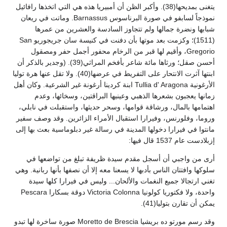
يتغنى بمديحها(38). وأكبر الظن أن أمبيريا هذه هي التي اتخذها رافائيل
نموذجاً لسابفو في صورة البرناسوس Barnassus. وماتت في ريعان
شبابها ونضرة جمالها ولم تتجاوز السادسة والعشرين من عمرها
(1511)؛ وكزمت بعد موتها بأن دفنت في كنيسة سان جريجوريو San
Gregorio، وأقيم لها قبر من الرخام محفور أجمل حفر ومصقول
أحسن صقل؛ ورثاها مائة شاعر بأفخم المراثي(39). (وجدير بالذكر أن
ابنتها آثرت الانتحار على التفريط في عرضها(40). ولا تقل عنها هرة توليا
الأرغونية Tullia d' Aragona ابنة كردينا أرغونة غير الشرعية. وكان أهل
زمانها يعجبون بشعرها الذهبي وعينيها البراقتين، وسخائها، وعدم
اهتمامها بالمال، ورشاقة قوامها، وسحر حديثها، واستقبلت في نابلي،
وروما، وفلورنس، وفيرارا استقبال الأمراء الزائرين. وقد وصف سفير
مانتوا في فيرارا دخولها المدينة في رسالة غير دبلوماسية بعث بها إلى
إزبلادست عام 1537 قال فيها:
أرى من واجبي أن أسجل مقدم سيدة ظريفة تبلغ من تواضعها في
سلوكها وافتتان الناس بأدبها لا يسعنا معه إلا أن نصفها بأنها ربانية. وهي
تغني ارتجالا جميع النغمات والألحان... وليس في فيرارا كلها سيدة
واحدة، ولا فكتوريا كولونيا Victoria Colonna دوقة بسكارا Pescara
يمكن أن تقارن بتوليا(41).
وقد رسم مورتو ده بريشيا Moretto de Brescia صورة ساخرة لها تبدو