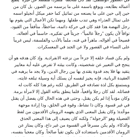
أعماله بطابعه، ويوقع باسمه على ما يرسمه من الصور، بل كان من
حين إلى حين على ما يصنعه من تماثيل كما حفر ميكل أنجيلو اسمه
على تمثال العذراء وهي تندب طفلها. ومهما تكن الأعمال التي يقوم بها
رجل النهضة هذا فقد كان في حركة دائمة، ساخطاً، متأففاً من القيود،
تواقاً لأن يكون "رجلاً عالمياً"- جريئاً في تفكيره، حاسماً في أفعاله،
فصيحاً في أقواله، ماهراً في فنه، ملماً بالأدب والفلسفة، ليس غريباً
على النساء في القصور ولا عن الجند في المعسكرات.
ولم يكن فساد خلقه إلا جزءاً من نزعته الانفرادية. وإذ كان هدفه هو أن
ينجح في التعبير عن شخصيته، وكانت بيئته لا تفرض عليه أية معايير
يتقيد بها فلا يجد قدوة يقتدى بها بين رجال الدين، ولا يجد ما يرهبه في
العقيدة الربانية، فإنه يجيز لنفسه أن يسلك أية وسيلة تبلغه غايته،
ويستمتع بكل لذة تصادفه في الطريق. لكنه رغم هذا كله كانت له
فضائله. لقد كان رجلا واقعياً، قلما ينطق بتافه القول إلا لامرأة برمة.
وكان مؤدباً إذا لم يكن يقتل، وحتى في هذه الحال كان يفضل أن يقتل
في غير قسوة. وكان ذا نشاط، وقوة في الخلق، وذا إرادة موجهة
موحَّدة؛ وكان يقبل المعنى الذي يفهمه الرومان الأقدمون من لفظ
الفضيلة وهو "الرجولة"؛ ولكنه كان يضيف إلى هذا المعنى الحذق
والذكاء. ولم يكن مسرفاً في القسوة من غير داع، وكان يمتاز عن
الرومان الأقدمين باستعداده لأن يكون تقياً صالحاً. وكان معجباً بنفسه،