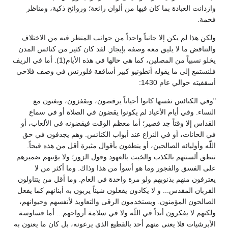
وازدانت العبادة بما كان فيها من ألوان رائعة؛ وروائح ذكية، ومناظر
فخمة.
ولكن هذا لم يكن إلا جانباً واحداً من جوانب المنظر فيه من الاختلاف
والتناقض ما لا يليق معه وصفه بإيجاز. لقد كان كثير من كنائس المدن
يخلو نسبياً من المصلين، كما هي حالها في هذه الأيام(1). أما في الريف
فلنستمع إلى ما يقوله أنطونيو كبير أساقفة فلورنس في وصف فلاحي
أسقفيته حوالي عام 1430:
"وفي الكنائس نفسها كانوا أحياناً يرقصون، ويقفزون، ويغنون مع
النساء. وفي أيام الأعياد لم يكونوا يقضون في الصلاة أو في سماع
القداس إلا وقتاً جد قصير؛ أما معظم الوقت فيقضونه في الألعاب، أو
في الحانات، أو في النزاع عند أبواب الكنائس. وهم يجدفون في حق
اللّه وأوليائه الصالحين، أو ينطقون بأقوال مثيرة أقل من هذه قبحاً.
تنطق ألسنتهم بالكذب والخبث بالعهود وقول الزور؛ ولا يؤنبهم ضميرهم
على الفسق والفجور وما هو أسوأ من هذا وذاك. وما أكثر من لا
يعترفون منهم بذنوبهم ولو مرة واحدة في العام. وما أقل من يتناولون
القربان المقدس... و لا يكادون يفعلون شيئاً يربون به أبنائهم كما يفعل
الصالحون المؤمنون. ويستخدمون الرقى والتعاويذ لأنفسهم وحيوانهم،
ولكنهم لا يفكرون أبداً في اللّه ولا في سلامة أرواحهم... أما قساوسة
الأبرشيات فلا يعنى منهم أحد بالقطيع الذي يرعونه، بل كان ما يعنون به