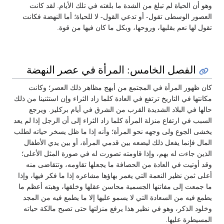
وهو أن الحياة لم تبلغ من الشدة ما بلغته في تلك الأيام. لقد كانت
العصور الوسطى تقول- أو تدعي القول- لا للحياة؛ أما النهضة فكانت
تقول لها نعم بقلبها، وروحها، وبكل ما كان فيها من قوة.
الفصل الخامس: المرأة في عصر النهضة
كان ظهور المرأة في المجتمع من أبهج مظاهر ذلك العصر؛ وكانت
مكانتها في التاريخ ترتفع في العادة كلما زاد الثراء وإن استثنينا من ذلك
حالها في البلاد الشديدة القرب من الشرق في أيام بركليز. ويرجع
السبب في ارتفاع منزلة المرأة كلما زاد الثراء إلى أن الرجل إذا لم يعد
يخشى الجوع ولى وجهه نحو المرأة؛ وأنه إذا ما ظل يسخر حياته لطلب
المال فإنما يفعل ذلك ليضعه بين قدمي المرأة، أو بين يدي الأطفال
الذين جاءت له بهم، وإذا قاومته تصورت له في صورة المثل الأعلى؛
وقد أوتيت في العادة من الحصافة ما يجعلها تقاومه، وتتقاضى منه
أعلى ثمن نظير النعمة التي يغمر بهاؤها مشاعره إذا ما فكر فيها، وإذا
ما جمعت إلى مفاتنها الجسمية محاسن عقلها وخلقها، وهبته أعظم ما
يطمع فيه من السعادة التي لا يسمو عليها إلا ما يطمع فيه من المجد
وخلود الذكر، وهو في نظير هذا يرفع منزلتها حتى تصبح مالكة حياته
المسيطرة عليها.