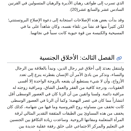
الذي تسرب إلى طوائف رهبان الأديرة والرهبان المتسولين في القرنين
السادس عشر والسابع عشر(20).
وقد بدأت بعض هذه الإصلاحات استجابة إلى دعوة الإصلاح البروتستنتي؛
لكن كثيراً منها قد نشأ من تلقاء نفسه، وكان شاهداً على ما في
المسيحية والكنيسة من قوة حيوية كانت سبباً في نجاتهما.
الفصل الثالث: الأخلاق الجنسية
ولننتقل بعدئذ إلى أخلاق غير رجال الدين، ونبدأ بالعلاقة بين الرجال
والنساء، ونذكر من بادئ الأمر أن الإنسان بفطرته ينزع إلى تعدد
الأزواج، وأن لا شيء يستطيع أن يقنعه بالزوجة الواحدة إلا أقسى
العقوبات، ودرجة كافية من الفقر والعمل الشاق، ومراقبة زوجته له
مراقبة دائمة. ولسنا واثقين من أن الزنا كان في العصور الوسطى أقل
انتشاراً مما كان في عصر النهضة؛ وكما أن الزنا في العصور الوسطى
كانت تخفف من مساوئه روح الفروسية وما فيها من شهامة، كذلك كان
يخفف من هذه المساوئ بين الطبقات المثقفة التقدير المثالي لرقة
المرأة المتعلمة ومفاتنها الروحية. وساعدت زيادة التكافؤ بين الجنسين
في التعليم والمركز الاجتماعي على خلق رفقة عقلية جديدة بين