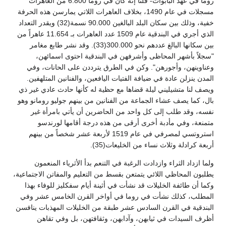
روما في عهد البابوات- قلنا إنه كان في روما 6.800 من العاهرات
مسجلات في عام 1490، بخلاف العاهرات اللاتي يمارسن هذه الحرفة
خفية، وذلك بين سكان البلد البالغين 90.000 نسمة(32) ويقدر التعداد
الذي أجري في البندقية عام 1509 عدد العاهرات بـ 11.654 عاهراً من
بين سكانها البالغ عددهم نحو 300.000(33). وقد نشر طابع مغامر
"سجلاً بأشهر المحاظى وأشرفهن في البندقية احتوى اسمائهن،
وعناوينهن، وأجورهن". وكن في الطرق يترددن على الحانات، وفي
المدن ينزلن عادة في ضيافة الفتيات اليافعين، والفنانين المتلهفين.
ويصف لنا متشيليني ليلة قضاها مع حظية له كأنها حادث عادي غير ذي
بال، كما يصف عشاء الجماعة من الفنانين من بينهم جوليو رومانو وهو
نفسه، وقد طلب إلى كل واحد من الحاضرين أن يأتي بامرأة غير
متمنعة، وفي مأدبة أخرى أرقى من هذه درجة أقامها لورندسو
استروتسي لمصرفي في عام 1519 لأربعة عشر شخصاً من بينهم
أربعة كرادلة وثلاث نساء من الخليعات(35).
ولما ازداد الثراء وازدادت الرغبة في التنعم بدأ الأثرياء المنعمون
يطلبون المحاظي اللائي يتمتعن بقسط من التعليم والمفاتن الاجتماعية،
وكما أن طائفة الخليلات قد نشأت في أثينة أيام سفكليز للوفاء بهذا
المطلب، كذلك نشأت في روما في أواخر القرن الخامس عشر وفي
البندقية في القرن السادس عشر طبقة من الخليلات المهذبات ينافسن
أظرف السيدات في ثيابهن، وآدابهن، وثقافتهن، بل وفي تقاهن