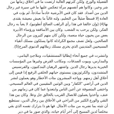
الفضيلة والورع. ولكن كثرتهم الغالبة ارتضت ما في أخلاق زمانها من
شر وخير، وكانوا هم أنفسهم مرآة تنعكس عليها ما في سيرة غير رجال
الدين من أضداد. فقد كان قس الأبرشية خادماً ساذجاً، لم يؤت في
العادة إلا قسطاً ضئيلاُ من التعليم، ولنه غالباً ما يعيش معيشة يقتدى
بها(4) (وإن خالفنا في هذا رأي الراهب الصالح أنطونيو)، لا يعبأ به رجال
الفكر، ولكن يرحب به الشعب. وكان بين الأساقفة ورؤساء الأديرة
بعض من يحيون حياة منعمة، ولكن كان منهم كثيرون من الرجال
الصالحين، ولعل نصف مجمع الكرادلة كانوا يسلكون مسلك أتقياء
المسيحيين المتدينين الذي يخزي مسلك زملائهم الدنيوي المرح(5).
وانتشرت في جميع أنحاء إيطاليا المستشفيات، وملاجئ اليتامى،
والمدارس، وبيوت الصدقات، ومكاتب القرض وغيرها من المؤسسات
الخيرية يديرها رجال الدين. واشتهر الرهبان البندكتيون، والفرنسيس
المتشددون، والكرثوزيون بمستوى حياتهم الخلقي الرفيع إذا قيس إلى
أخلاق أهل زمنهم. وواجه المبشرون مئات الأخطار وهو يعملون لنشر
الدين في أراضي "الكفار" وبين الوثنين المقيمين في العالم المسيحي.
واختفى المتصوفة عن أعين الناس وابتعدوا عما كان في زمانهم من
عنف، وأخذوا يعملون للاتصال القريب بالخالق جل وعلا. وكان بين هذا
التقي والورع الكثير من التراخي في الأخلاق بين رجال الدين، نستطيع
أن نثبته بما نضربه من مئات الأمثال. فها هو ذا بترارك نفسه الذي بقي
مخلصاً لدين المسيح إلى آخر أيام حياته، والذي صور ما في دير