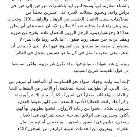
والنساء متقاربة قرباً يسمح لمن فيها بالاشتراك من حين إلى حين في
فراش واحد. وتحتوي سجلات الأديرة على عشرين مجلداً من
المحاكمات بسبب الاتصال الجنسي بين الرهبان والراهبات(10). ويتحدث
أريتينو عن راهبات البندقية حديثاً لا تطاوع الإنسان نفسه على أن ينطق
به(11)؛ وجوتشيارديني، الرجل الرزين المعتدل عادة، يخرج عن طوره
ويفقد اتزانه حين يصف روما فيقول: "أما بلاط روما فإن المرء لا
يستطيع أن يصفه بما يستحق من القسوة، فهو العار الذي لا ينمحى أبد
الدهر، وهي مضرب المثل في كل ما هو خسيس مخجل في العالم".
ويبدو أن هذه شهادات مبالغ فيها، وقد تكون غير نزيهة، ولكن استمعوا
إلى قول القديسة كترين السيانية:
"إنك أينما وليت وجهك- سواء نحو القساوسة أو الأساقفة أو غيرهم من
رجال الدين، أو الطوائف الدينية المختلفة، أو الأحبار من الطبقات الدنيا
أو العليا، سواء كانوا صغاراُ في السن أو كباراُ- لم تر إلا شراُ ورذيلة،
تزكم أنفك رائحة الخطايا الآدمية البشعة. إنهم كلهم ضيقوا العقل،
شرهون، بخلاء... تخلوا عن رعاية الأرواح... اتخذوا بطونهم إلهاً لهم،
يأكلون ويشربون في الولائم الصاخبة، حيث يتمرغون في الأقذار
ويقضون حياتهم في الفسق والفجور... ويطعمون أبنائهم من مال
الفقراء... ويفرون من الخدمات الدينية فرارهم من السجون"(13).