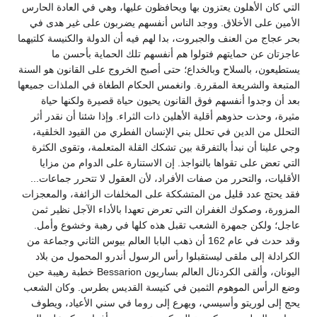
التي كان الأهلون يعتزون بها ويحافظون عليها، وهي في العادة الحارس
الأمين على الأخلاق. ووجد الناس أنفسهم يضربون على غير هدى في
بحر عجاج من العنف والجبروت، بدا لهم فيه أن الدولة والكنيسة كلتيهما
عاجزتان عن حمايتهم فتولوا هم أنفسهم تلك الحماية بأحسن ما
يستطيعون، بالسلاح وبالخداع؛ حتى أصبح الخروج على القانون هو السنة
المتبعة والشريعة المقررة. وانغمس الحكام الطغاة في الملذات جميعها
بعد أن وجدوا أنفسهم فوق القانون يحيون حياة قصيرة ولكنها حياة
مثيرة، وحذت حذوهم أقلية الأهلين ذات الثراء. وإذا شئنا أن نقدر أثر
التحلل من الدين في تحلل بني الإنسان الفطري من القيود الخلقية،
وجي علينا أن نبدأ بالتفرقة بين تشكك القلة المتعلمة، وتقوى الكثرة
التي تعض على تقواها بالنواجذ. إن الاستنارة على الدوام من مزايا
الأقليات، والتحرر من صفات الأفراد، لأن العقول لا تتحرر جماعات...
فقد يحتج عدد قليل من المتشككة على المخلفات الزائفة، والمعجزات
المزورة، وصكوك الغفران التي تعرض تعهدا بالأداء الآجل نظير ثمن
عاجل؛ ولكن جمهرة الشعب تقبل هذه كلها في رهبة وخشوع وأمل.
وقد حدث في عام 162 أن ذهب البابا العالم بيوس الثاني وجماعة من
الكرادلة إلى ملقى ليستقبلوا رأس الرسول أندرو المحمول من بلاد
اليونان، وألقى الكردنال العالم بساريون Bessarion خطبة رهيبة حين
وضع الرأس الموهوم الثمين في كنيسة القديس بطرس. وكان الشعب
يحج إلى لوريتو وأسيسي، ويهرع إلى روما في سني الأعياد، ويطوف