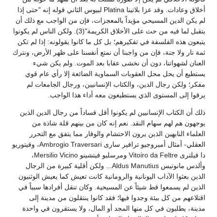
أخلاق وعادات. وقد عزا بلاتينا Platina لبيوس الثاني قوله إنه "حتى إذا
لم يكن الدين المسيحي مؤيداً بالمعجزات، فإن من الواجب مع ذلك أن
يتقبل لما فيه من حث على الأخلاق الكريمة"(3). ولكن الناس لم يكونوا
يتبعون هذه الفلسفة في تفكيرهم؛ بل كل ما كانوا يقولونه: إذا لم تكن
ثمة نار ولا جنة، فإن من واجبنا أن نمتع أنفسنا على ظهر الأرض، ونترك
العنان لشهواتنا، دون أن نخشى عقابا بعد الموت. ولم يكن شيء
يستطيع أن يحل محل العقوبات السماوية الضائعة إلا رأي عام قوي
مفكر؛ ولكن رجال الدين، والكتاب الإنسانيين، ورجال الجامعات لم
يرقوا إلى المستوى الذي يستطيعون معه أداء هذا الواجب.
ذلك أن الكتاب الإنسانيين لم يكونوا أقل فساداً من رجال الدين الذين
يوجهون هم لهم سهام النقد. نعم إنه كان من بينهم قلة شاذة من
العلماء النابهين الذين يرون الاحتشام والوقار مما يتفق مع التحرر
العقلي- أمثال أمبروجيو ترافير سارى Ambrogio Traversari، وفيتوريو
دا فيلترى Vitoiro da Feltre ومرسليو فيتشينو Mersilio Vicino،
وألدس مانوتيس Aldus Manutius... ولكن أقلية كبيرة من الرجال
الذين بعثوا الآداب اليونانية والرومانية كانت تعيش كما يعيش الوثنيون
الذين لم يسمعوا قط شيئاً عن المسيحية. وكان تنقل أفرادها سبباً في
اقتلاعهم من كل بيئة وجدوا فيها؛ فقد كانوا ينتقلون من مدينة إلى
مدينة، يطلبون في كل منها المجد أو المال، ولا يستقرون في واحدة