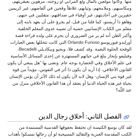
منها. وكانوا مولعين بالمال ولع المرابي أو زوجته، مزهوين بعبقريتهم،
ومكاسبهم، وملامحهم، وثيابهم، غلاظاً وقحين في ألفاضهم، غير كريمين
حقيرين في أحاديثهم، غير أوفياء في صداقتهم، متقلبين في حبهم،
وهاهو ذا أريستو، كما قلنا من قبل، لم يجرؤ على أن يعهد بابنه إلى
معلم من الكتاب الإنسانيين خشية أن تصيبه عدوى المعلم الخلقية.
وأكبر الظن أنه لم ير من الضروري أن يحرم على ولده قراءة قصة
أورلندو فيوريوسو Orlando Furioso التي كانت تتخللها بعض العبارات
الوقحة الحلوة النغمة. وقد كشف فلا، وبجيو وبيكاديلي Becadelli،
وفيليفو بإيجاز يبلغ في حياتهم المستهترة عن إحدى المسائل الأساسية
في علم الأخلاق وفي الحضارة بوجه عام: ونعنى بها "هل ينبغي أن يكون
القانون الأخلاقي، إذا أريد أن يكون ذا أثر في النفوس، مؤيداً من قوة
غير قوة بني الإنسان- وهل لابد لأن يكون له ذلك الأثر أن يؤمن الإنسان
بحياة غير هذه الحياة الدنيا أو يعتقد أن هذا القانون الأخلاقي منزل من
عند اللّه؟
الفصل الثاني: أخلاق رجال الدين
لقد كان بوسع الكنيسة ان تحتفظ بحقوقها القدسية المستمدة من
الكتب المقدسة العبرية والتقاليد المسيحية لو أن رجالها تمسكوا بأهداب