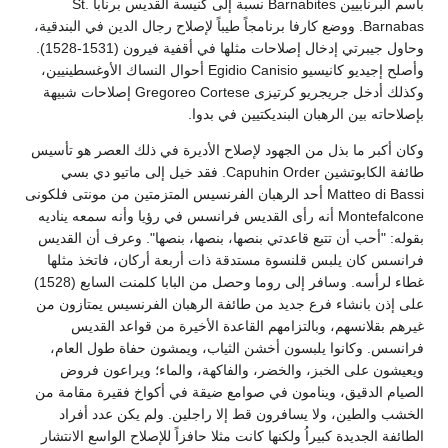
باسم البرنابيين Barnabites نسبة إلى كنيسة القديس برنابا St.
Barnabas. ووضع كارفا برنامجاً طيباً لإصلاح رجال الدين في البندقية،
وحاول جيبرتي إدخال إصلاحات مثلها في أقفية فيرون (1531-1528).
وأصلح إجيديو كانيسيو Egidio Canisio أحوال النساك الأوغسطينيين،
وكذلك أدخل جريجريو كرتيزى Gregoreo Cortese إصلاحات شبيهة
بإصلاحاته بين الرهبان البنديكتيين في بدوا.
وكان أكبر ما بذل من الجهود لإصلاح الأديرة في ذلك العصر هو تأسيس
طائفة الكابوتشين Capuhin Order. فقد خيل إلى ماتيو دي بسي
Matteo di Bassi أحد الرهبان الفرنسيس المتزمتين من مونتى فلكونى
Montefalcone أنه رأى القديس فرانسس في رؤيا وأنه سمعه يناديه
بقوله: "أحب أن تتبع قاعدتي بنصها، بنصها، بنصها". وعرف أن القديس
فرانسس كان يلبس قلنسوة مستدقة ذات أربعة أركان، فاتخذ مثلها
غطاء لرأسه. وسافر إلى روما وحصل من البابا كلمنت السابع (1528)
على إذن بانشاء فرع جديد من طائفة الرهبان الفرنسيس يمتازون من
غيرهم بقلانسهم، وبالتزامهم القاعدة الأخيرة من قواعد القديس
فرانسس. وكانوا يلبسون أخشن الثياب، ويمشون حفاة طول العام،
ويعيشون على الخبز، والخضر، والفاكهة، والماء؛ ويراعون فروض
الصيام الدقيق، وينامون في صوامع ضيقة في أكواخ فقيرة مقامة من
الخشب والطين، ولا يسافرون قط إلا راجلين. ولم يكن عدد أفراد
الطائفة الجديدة كبيراُ ولكنها كانت مثلا حافزاً للإصلاح الواسع الانتشار