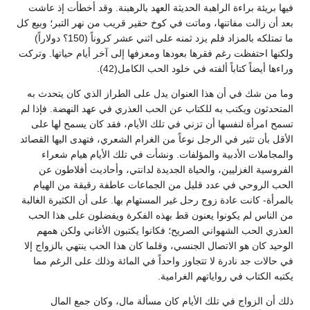
فيها بريئة براءة الراهبة الحديثة العهد بالرهبنة. وقد أخطأت إذ عاشت
بعد أن زالت مفاتنها، وماتت في كوخ حقير قريب من نهر التبر؛ وبيع كل
ما تمتلكه بالمزاد فلم يزد ثمنه على اثني عشر كروناً (150؟ دولاراً)
ولكنها احتفظت رغم فقرها بعودها ومعزفها إلى آخر أيام حياتها. وتركت
وراءها أيضاً كتاباً ألفته في خلود الحب الكامل(42).
وما من شك في أن هذا العنوان يدل على الطراز الذي كان يتحدث به
المتحدثون ويكتب به للكتاب عن الحب العذري في عهد النهضة. فإذا لم
تسمح امرأة لنفسها أن تزني في تلك الأيام، فقد كان يسمح لها على
الأقل بأن تثير في الرجل نوعاً من الغرام الشعري، فتهدى اليها القصائد
والمجاملات الأدبية والمؤلفات. ونشأت في تلك الأيام هيام شعراء
الفروسية الغزليين، والحياة الجديدة لدانتي، وأحاديث أفلاطون عن
الحب الروحي في عدد قليل من الجماعات عاطفة رقيقة من الهيام
بالمرأة- كانت عادة زوج رحل غير المستهام بها. على أن الكثيرة الغالبة
من الناس لم يكونوا يعنون قط بهذه الفكرة ويفضلون على هذا الحب
العذري الحب الشهواني الصريح؛ فكانوا يكتبون الأغاني ولكن همهم
الوحيد كان هو الاتصال الجنسي، وقلما كان هذا الحب ينتهي بالزواج إلا
في حالات جد نادرة لا تتجاوز واحداً في المائة وذلك على الرغم مما
يكتبه الكتاب في رواياتهم الغرامية.
ذلك أن الزواج في تلك الأيام كان مسألة مال، وكان جمع المال