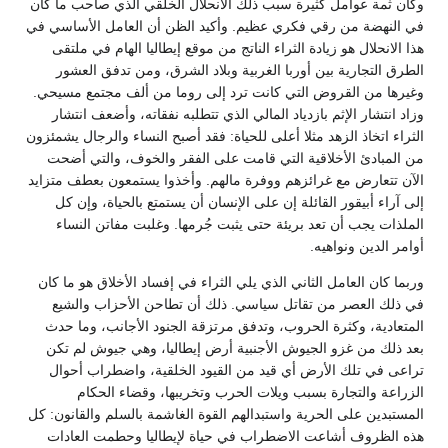
وكان ثمة عوامل كثيرة سبب ذلك الانحلال الخلقي الذي صاحب ما كان
في النهضة من رقي فكري عظيم. وأكيد الظن أن العامل الأساسي في
هذا الانحلال هو زيادة الثراء الناتج من موقع إيطاليا الهام في ملتقى
الطرق التجارية بين أوربا الغربية وبلاد الشرق، ومن تدفق العشور
وغيرها من القروض التي كانت ترد إلى روما من ألف مجتمع مسيحي.
وزاد انتشار الإثم بازدياد المالي الذي تتطلبه نفقاته، وأضعف انتشار
الثراء اتخاذ الزهد مثلا أعلى للحياة: فقد أصبح النساء والرجال يشمئزون
من المبادئ الأخلاقية التي قامت على الفقر والخوف، والتي أضحت
الآن تتعارض مع غرائزهم ووفرة مالهم. وأخذوا يستمعون بعطف متزايد
إلى آراء أبيقور القائلة إن على الإنسان أن يستمتع بالحياة، وإن كل
الملذات يجب أن تعد بريئة حتى يثبت جُرمها. وغلبت مفاتن النساء
أوامر الدين ونواهيه.
وربما كان العامل الثاني الذي يلي الثراء في إفساد الأخلاق هو ما كان
في ذلك العصر من تقاتل سياسي. ذلك أن تطاحن الأحزاب والشيع
المتعادية، وكثرة الحروب، وتدفق مرتزقة الجنود الأجانب، وما حدث
بعد ذلك من غزو الجيوش الأجنبية أرض إيطاليا، وهي جيوش لم تكن
تراعى في تلك الأرض أي قيد من القيود الخلقية، واضطراب أحوال
الزراعة والتجارة بسبب ويلات الحرب وتخريبها، وقضاء الحكام
المستبدين على الحرية واستبدالهم القوة الغاشمة بالسلم والقانون: كل
هذه الظروف أشاعت الاضطراب في حياة لإيطاليا وحطمت العادات