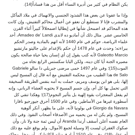
يكن النظام في كثير من أديرة النساء أقل من هذا فساداً(14).
وإذا ما عفونا عن بعض هذا الشذوذ الجنسي والانهماك في ملاذ المأكل
والمشرب فإنا لا نستطيع أن نعفو عن أعمال محاكم التفتيش، وإن كانت
هذه المحاكم قد اضمحل شأنها في إيطاليا اضمحلالاً كبيراً أثناء القرن
الخامس عشر. مثال ذلك أن أماديو ده لاندى Amadeo de' Landi، أحد
علماء الرياضة، حوكم في عام 1440 لأنه اتهم بالمادية وصدر الحكم
ببراءته؛ وحدث في عام 1478 أن حكم بالإعدام على جاليتو مارتشيو
Galeotto Marcio لأنه كتب يقول إن أي إنسان يحيا حياة صالحة يكون
مصيره الجنة أيا كان دينه، ولكن البابا سكستس الرابع نجاه من
الموت(15)؛ وفي عام 1497 حمى مرضى جبريلي دا سالو Gabriele
de Salo هذا الطبيب من محكمة التفتيش مع أنه قال إن المسيح ليس
إلها، بلى هو ابن يوسف ومريم، حملت به أمه بنفس الطريقة السخيفة
التي تحمل بها كل أم، وإن جسم المسيح لا يحتويه العشاء الرباني، وإنه
لم يفعل المعجزات بقوة إلهية بل بتأثير النجوم(17)؛ وهكذا تنفي كل
أسطورة غيرها من الأساطير، وفي عام 1500 أحرق جيورجيو نافارا
Giorgio da Navara في بولونيا لأنه، على ما يظهر، أنكر ألوهية
المسيح، ولم يكن له من يحميه من الأصدقاء أصحاب النفوذ. وفي ذلك
العام نفسه أعلن أسقف أرندا Aranda أن ليس ثمة جنة ولا نار، وأن
صكوك الغفران ليست إلا وسيلة لجمع الأموال، ولم يوقع عليه مع ذلك
أي عقاب(18). وفي عام 1510 أراد فردناند الكاثوليكي أن يدخل محاكم