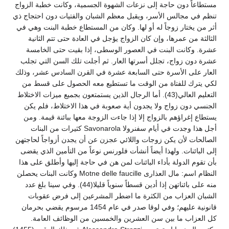
مستطاعاً دون حاجة إلى نزعات الشهوة الجسمية، وكانت خطبة الزواج
تنظم في مجالس الأسر، ويقبل معظم الشبان والفتيات دون احتجاج ذي
أثر من يختار زوجاً له أو لها. وكان من المستطاع خطبة البنت وهي في
الثالثة من عمرها، وإن كان الزواج يؤجل في العادة حتى تتم الثانية
عشرة. وكانت البنت في العصور الوسطى، إذا بقيت حتى الخامسة
عشرة دون زواج، تجلل أسرتها العار. ثم أجلت تلك السن التي تجلب
العار على الأسرة حتى السابعة عشرة في القرن السادس عشر، وذلك
لكي يترك للفتاة من الوقت ما تستطيع معه الحصول على قسط من
التعليم العالي(43). أما الرجال الذين يستمتعون بجميع ميزات الاختلاط
الجنسي دون زواج ولا يجدون أية صعوبة في هذا الاختلاط، فلم يكن
يستطاع إغراؤهم بالزواج إلا إذا جاءت الزوجة معها ببائنة قيمة. ومن
أجل هذا وجدت في أيام سفنرولا Savonarola كثيرات من البنات
الصالحات لأن يكن زوجات واللائي عجزن عن أن يجدن أزواجاً لحاجتهن
إلى البائنات. ولهذا أيضاً أنشأت فلورنس نوعاً من التأمين الذي يقضى
بأن تقوم الدولة بأداء البائنات لمن هن في حاجة إليها وأطلق على هذا
النظام اسم: مال العذارى Motne delle faucille وكانت البنات يحصلن
منه على بائناتهن إذا أدين قسطاً سنوياً قليلا(44). وفي سينا بلغ عدد
الشبان العزاب من الكثرة ما اضطر المشرعين إلى فرض عقوبات
قانونية عليهم؛ وفي لوقا صدر في عام 1454 مرسوم يقضي بحرمان
كل العزاب ما بين سن العشرين والخمسين من الوظائف العامة.