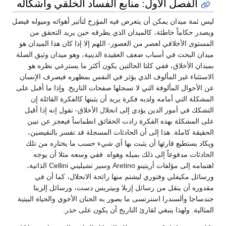
الفصل الأول: منابع الفساد الخلقي وأشكاله
ليس ثمة ميدان يمكن أن يتعرض فيه المؤرخ لتأثير أهوائه وميوله فيضل
ويصدر حكاماً خاطئة، كالميدان الذي يطرقه حين يريد التحقق من
المستوى الأخلاقي لعصر من العصور- اللهم إلا إذا كان هذا الميدان هو
ميدان البحث في أسباب ضعف العقيدة الدينية، وهو ميدان وثيق الصلة
بميدان الأخلاق، ففي كلتا الحالتين يكون أكثر ما يسترعي نظره هو
الاستثناء غير المألوف الذي يؤثر في النفس بمظهره فيصرف الإنسان
عن الأحوال المألوفة التي لا تسجلها صفحات التاريخ. وإذا ما أقبل على
المشكلة التي أمامه ولديه فكرة يريد أن يثبتها كالفكرة القائلة إن
التشكك في أمور الدين يؤدي إلى انحلال الأخلاق- نقول إنه إذا أقبل
على المشكلة بهذه الفكرة زادت الحقائق انطماساً فيعجز عن تبين
الحقيقة كاملة. هذا إلى أن الحادثات المسجلة قد تفسر بالنقيضين،
ويكاد يستطيع قارئها أن يثبت بها أي شيء حسب ما يختاره من تلك
الحادثات مدفوعاً إلى ذلك بميله وهواه. ففي وسعه مثلا أن يوجه
اهتمامه إلى مؤلفات أريتينو Aretino وسير تشيليني Cellini الذاتية،
ورسائل مكيفلي وفتوري ليشتم منها رائحة الانحلال، كما أن في
مقدوره أن ينقل من رسائل إزبلا وبيتريس دست، ورسائل إلزبتا
جندساجا وألسندرا استرتسى ما يصور به الحنان الأخوي والحياة البيتية
المثالية. ولهذا ينبغي لقارئ التاريخ أن يكون على حذر.