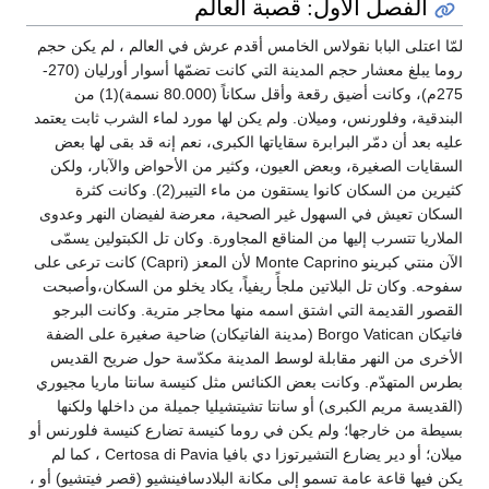
الفصل الأول: قصبة العالم
لمّا اعتلى البابا نقولاس الخامس أقدم عرش في العالم ، لم يكن حجم
روما يبلغ معشار حجم المدينة التي كانت تضمّها أسوار أورليان (270-
275م)، وكانت أضيق رقعة وأقل سكاناً (80.000 نسمة)(1) من
البندقية، وفلورنس، وميلان. ولم يكن لها مورد لماء الشرب ثابت يعتمد
عليه بعد أن دمّر البرابرة سقاياتها الكبرى، نعم إنه قد بقى لها بعض
السقايات الصغيرة، وبعض العيون، وكثير من الأحواض والآبار، ولكن
كثيرين من السكان كانوا يستقون من ماء التيبر(2). وكانت كثرة
السكان تعيش في السهول غير الصحية، معرضة لفيضان النهر وعدوى
الملاريا تتسرب إليها من المناقع المجاورة. وكان تل الكبتولين يسمّى
الآن منتي كبرينو Monte Caprino لأن المعز (Capri) كانت ترعى على
سفوحه. وكان تل البلاتين ملجأً ريفياً، يكاد يخلو من السكان،وأصبحت
القصور القديمة التي اشتق اسمه منها محاجر مترية. وكانت البرجو
فاتيكان Borgo Vatican (مدينة الفاتيكان) ضاحية صغيرة على الضفة
الأخرى من النهر مقابلة لوسط المدينة مكدّسة حول ضريح القديس
بطرس المتهدّم. وكانت بعض الكنائس مثل كنيسة سانتا ماريا مجيوري
(القديسة مريم الكبرى) أو سانتا تشيتشيليا جميلة من داخلها ولكنها
بسيطة من خارجها؛ ولم يكن في روما كنيسة تضارع كنيسة فلورنس أو
ميلان؛ أو دير يضارع التشيرتوزا دي بافيا Certosa di Pavia ، كما لم
يكن فيها قاعة عامة تسمو إلى مكانة البلادسافينشيو (قصر فيتشيو) أو ،