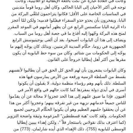
وكانت في العادة عبارة عن نكت باللغة الإيطالية أو اللاتينية، وكانت
توجه في أكثر الأحيان إلى البابا الحاكم، وكان أهل روما قوماً متدينين
في المناسبات الخاصة على الأقل؛ فكانوا يتزاحمون لتلقّي البركة من
البابا، ويفخرون بأن يحذو حذو السفراء فيقبّلوا قدميه؛ ولكن لمّا أعجز
داء الرثية البابا سكستس الرابع عن أن يظهر أمامهم في الموعد المقرر
لمنح هذه البركة وجّهوا إليه أقذع ما في جعبة أهل روما من السباب.
ويضاف إلى هذا أن البابوات أصبحوا، بعد أن ألغى بوجينيوسش الرابع
الجمهورية في روما، حكّام المدينة الزمنيين، وبذلك كان يوجّه إليهم ما
يوجّه إلى الحكومات من شتائم. وكان من سوء حظ البابوية أن يكون
مقرها بين أكثر أهل إيطاليا خروجاً على القانون.
وكان البابوات يشعرون بأن لهم الحق كل الحق في أن يطالبوا لأنفسهم
بقسط من السلطة الزمنية ورقعة من الأرض يمارسون فيها هذه
السلطة. ذلك بأنهم وهم رؤساء منظمة دولية، لا يقبلون أن يكونوا
أسرى في أيدي دولة بمفردها كما كانت حالهم في واقع الأمر في
أفنيون. فإذا ما ضيق عليهم إلى هذا الحد عجزوا لا محالة عن أن يقدّموا
للناس جميعاً خدماتهم نزيهة من غير تفرقة بينهم؛ وعجزوا أكثر من هذا
عن أن يحققوا حلمهم العظيم وهو أن يكونوا الحكّام الروحيين لجميع
الحكومات. ولقد كانت "هبة قسطنطين" المزعومة وثيقة واضحة التزوير
(كما اعترف بذلك نقولاس باستئجار فلاّ "، ولكن إهداء بيبين إيطاليا
الوسطى للبابوية (755)، ذلك الإهداء الذي أيده شارلمان، (773) من