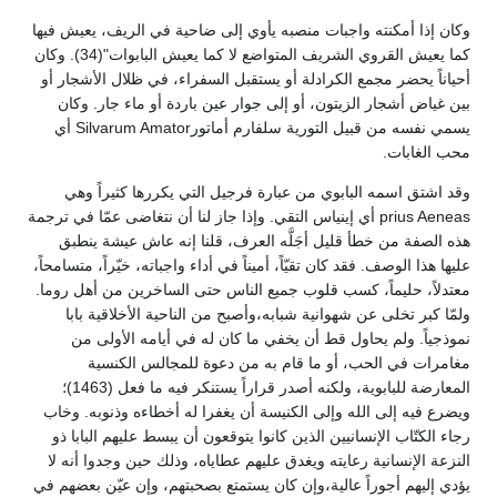
وكان إذا أمكنته واجبات منصبه يأوي إلى ضاحية في الريف، يعيش فيها
كما يعيش القروي الشريف المتواضع لا كما يعيش البابوات"(34). وكان
أحياناً يحضر مجمع الكرادلة أو يستقبل السفراء، في ظلال الأشجار أو
بين غياض أشجار الزيتون، أو إلى جوار عين باردة أو ماء جار. وكان
يسمي نفسه من قبيل التورية سلفارم أماتورSilvarum Amator أي
محب الغابات.
وقد اشتق اسمه البابوي من عبارة فرجيل التي يكررها كثيراً وهي
prius Aeneas أي إينياس التقي. وإذا جاز لنا أن نتغاضى عمّا في ترجمة
هذه الصفة من خطأ قليل أجَلَّه العرف، قلنا إنه عاش عيشة ينطبق
عليها هذا الوصف. فقد كان تقيّاً، أميناً في أداء واجباته، خيّراً، متسامحاً،
معتدلاً، حليماً، كسب قلوب جميع الناس حتى الساخرين من أهل روما.
ولمّا كبر تخلى عن شهوانية شبابه،وأصبح من الناحية الأخلاقية بابا
نموذجياً. ولم يحاول قط أن يخفي ما كان له في أيامه الأولى من
مغامرات في الحب، أو ما قام به من دعوة للمجالس الكنسية
المعارضة للبابوية، ولكنه أصدر قراراً يستنكر فيه ما فعل (1463)؛
ويضرع فيه إلى الله وإلى الكنيسة أن يغفرا له أخطاءه وذنوبه. وخاب
رجاء الكتّاب الإنسانيين الذين كانوا يتوقعون أن يبسط عليهم البابا ذو
النزعة الإنسانية رعايته ويغدق عليهم عطاياه، وذلك حين وجدوا أنه لا
يؤدي إليهم أجوراً عالية،وإن كان يستمتع بصحبتهم، وإن عيّن بعضهم في