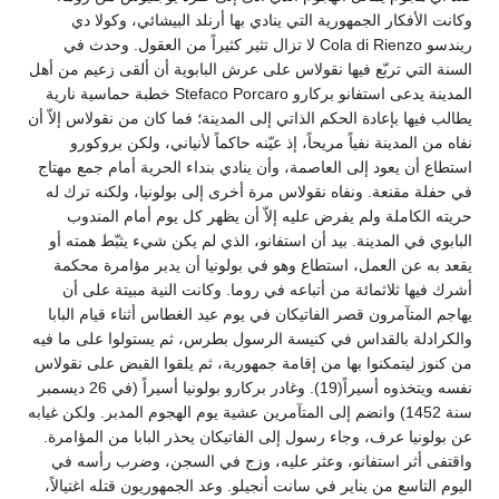
وكانت الأفكار الجمهورية التي ينادي بها أرنلد البيشائي، وكولا دي
ريندسو Cola di Rienzo لا تزال تثير كثيراً من العقول. وحدث في
السنة التي تربّع فيها نقولاس على عرش البابوية أن ألقى زعيم من أهل
المدينة يدعى استفانو بركارو Stefaco Porcaro خطبة حماسية نارية
يطالب فيها بإعادة الحكم الذاتي إلى المدينة؛ فما كان من نقولاس إلاّ أن
نفاه من المدينة نفياً مريحاً، إذ عيّنه حاكماً لأنياني، ولكن بروكورو
استطاع أن يعود إلى العاصمة، وأن ينادي بنداء الحرية أمام جمع مهتاج
في حفلة مقنعة. ونفاه نقولاس مرة أخرى إلى بولونيا، ولكنه ترك له
حريته الكاملة ولم يفرض عليه إلاّ أن يظهر كل يوم أمام المندوب
البابوي في المدينة. بيد أن استفانو، الذي لم يكن شيء يثبّط همته أو
يقعد به عن العمل، استطاع وهو في بولونيا أن يدبر مؤامرة محكمة
أشرك فيها ثلاثمائة من أتباعه في روما. وكانت النية مبيتة على أن
يهاجم المتآمرون قصر الفاتيكان في يوم عيد الغطاس أثناء قيام البابا
والكرادلة بالقداس في كنيسة الرسول بطرس، ثم يستولوا على ما فيه
من كنوز ليتمكنوا بها من إقامة جمهورية، ثم يلقوا القبض على نقولاس
نفسه ويتخذوه أسيراً(19). وغادر بركارو بولونيا أسيراً (في 26 ديسمبر
سنة 1452) وانضم إلى المتآمرين عشية يوم الهجوم المدبر. ولكن غيابه
عن بولونيا عرف، وجاء رسول إلى الفاتيكان يحذر البابا من المؤامرة.
واقتفى أثر استفانو، وعثر عليه، وزج في السجن، وضرب رأسه في
اليوم التاسع من يناير في سانت أنجيلو. وعد الجمهوريون قتله اغتيالاً،