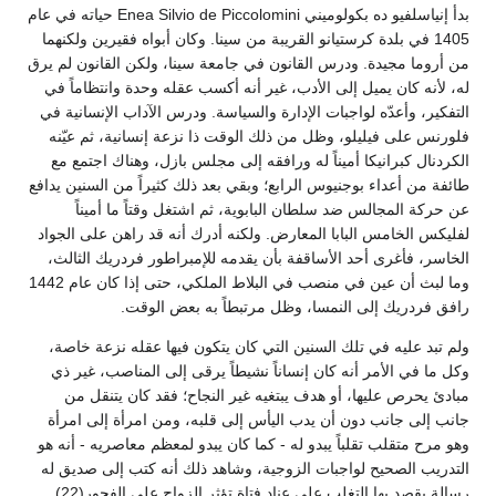
بدأ إنياسلفيو ده بكولوميني Enea Silvio de Piccolomini حياته في عام
1405 في بلدة كرستيانو القريبة من سينا. وكان أبواه فقيرين ولكنهما
من أروما مجيدة. ودرس القانون في جامعة سينا، ولكن القانون لم يرق
له، لأنه كان يميل إلى الأدب، غير أنه أكسب عقله وحدة وانتظاماً في
التفكير، وأعدّه لواجبات الإدارة والسياسة. ودرس الآداب الإنسانية في
فلورنس على فيليلو، وظل من ذلك الوقت ذا نزعة إنسانية، ثم عيّنه
الكردنال كبرانيكا أميناً له ورافقه إلى مجلس بازل، وهناك اجتمع مع
طائفة من أعداء بوجنيوس الرابع؛ وبقي بعد ذلك كثيراً من السنين يدافع
عن حركة المجالس ضد سلطان البابوية، ثم اشتغل وقتاً ما أميناً
لفليكس الخامس البابا المعارض. ولكنه أدرك أنه قد راهن على الجواد
الخاسر، فأغرى أحد الأساقفة بأن يقدمه للإمبراطور فردريك الثالث،
وما لبث أن عين في منصب في البلاط الملكي، حتى إذا كان عام 1442
رافق فردريك إلى النمسا، وظل مرتبطاً به بعض الوقت.
ولم تبد عليه في تلك السنين التي كان يتكون فيها عقله نزعة خاصة،
وكل ما في الأمر أنه كان إنساناً نشيطاً يرقى إلى المناصب، غير ذي
مبادئ يحرص عليها، أو هدف يبتغيه غير النجاح؛ فقد كان يتنقل من
جانب إلى جانب دون أن يدب اليأس إلى قلبه، ومن امرأة إلى امرأة
وهو مرح متقلب تقلباً يبدو له - كما كان يبدو لمعظم معاصريه - أنه هو
التدريب الصحيح لواجبات الزوجية، وشاهد ذلك أنه كتب إلى صديق له
رسالة يقصد بها التغلب على عناد فتاة تؤثر الزواج على الفجور(22).