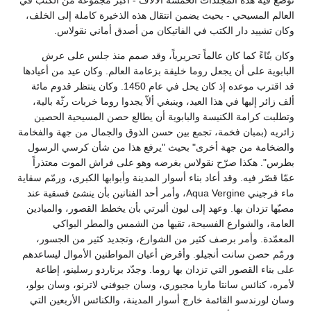
توضع فيه هذه المجلدات الخمسة الآلاف - أكبر مجموعة من الكتب في
العالم المسيحي - بحيث يضمن انتقال هذه الذخيرة كاملة إلى الخلف،
وكان تشييد دار الكتب في الفاتيكان من أصدق أماني نقولاس.
وكان بنّاءً كما كان عالماً تحريرياً، وقد صمم منذ جلس على عرش
البابوية على أن يجعل روما خليقة بزعامة العالم. وكان عيد من أعيادها
قد اقترب موعده إذ كان يحل في عام 1450. وكان ينتظر قدوم مائة
ألف زائر إليها في هذا العيد، وينبغي ألاّ يجدوا روما خربات رثّة بالية،
وتطلبت كرامة الكنيسة والبابوية أن يطالع حصن المسيحية الحصين
زائريه (بمبان فخمة، تجمع بين حسن الذوق والجمال من جهة والفخامة
والضخامة من جهة أخرى" بحيث "يرفع هذا من شأن كرسي الرسول
بطرس". هكذا صرّح نقولاس بغرضه وهو على فراش الموت معتذراً
عمّا قصّر فيه. وقد أعاد بناء أسوار المدينة وأبوابها الكبرى، ورمّم سقاية
ماء فرجيني Aqua Vergine، وأمر أحد الفنانين بأن ينشئ فسقية عند
مصبّها تزدان بها. وعهد إلى ليون ألبرتي بأن يخطط القصور، والميادين
العامة، والشوارع الفسيحة، تقيها من الشمس والمطر البواكي
المعمّدة. وأمر برصف كثير من الشوارع، وتجديد كثير من الجسور،
ورمّم حصن سانت أنجيلو. وأقرض أعيان المواطنين الأموال ليساعدهم
على بناء القصور التي تزدان بها روما. وجدّد برناردو رسلينو، إطاعة
لأمره، كنائس سانتا ماريا مجبوري، وسان جيوفني لاترنو، وسان بولو،
وسان لورندسو القائمة خارج أسوار المدينة، والكنائس الأربعين التي