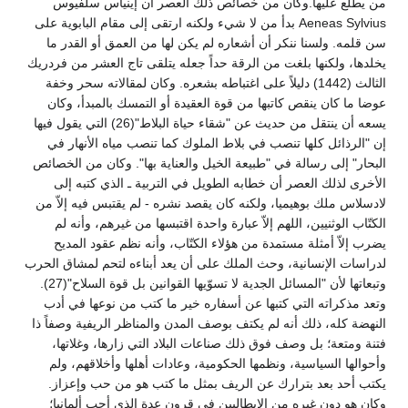
من يطّلع عليها.وكان من خصائص ذلك العصر أن إينياس سلفيوس
Aeneas Sylvius بدأ من لا شيء ولكنه ارتقى إلى مقام البابوية على
سن قلمه. ولسنا ننكر أن أشعاره لم يكن لها من العمق أو القدر ما
يخلدها، ولكنها بلغت من الرقة حداً جعله يتلقى تاج العشر من فردريك
الثالث (1442) دليلاً على اغتباطه بشعره. وكان لمقالاته سحر وخفة
عوضا ما كان ينقص كاتبها من قوة العقيدة أو التمسك بالمبدأ، وكان
يسعه أن ينتقل من حديث عن "شقاء حياة البلاط"(26) التي يقول فيها
إن "الرذائل كلها تنصب في بلاط الملوك كما تنصب مياه الأنهار في
البحار" إلى رسالة في "طبيعة الخيل والعناية بها". وكان من الخصائص
الأخرى لذلك العصر أن خطابه الطويل في التربية ـ الذي كتبه إلى
لادسلاس ملك بوهيميا، ولكنه كان يقصد نشره - لم يقتبس فيه إلاّ من
الكتّاب الوثنيين، اللهم إلاّ عبارة واحدة اقتبسها من غيرهم، وأنه لم
يضرب إلاّ أمثلة مستمدة من هؤلاء الكتّاب، وأنه نظم عقود المديح
لدراسات الإنسانية، وحث الملك على أن يعد أبناءه لتحم لمشاق الحرب
وتبعاتها لأن "المسائل الجدية لا تسوّيها القوانين بل قوة السلاح"(27).
وتعد مذكراته التي كتبها عن أسفاره خير ما كتب من نوعها في أدب
النهضة كله، ذلك أنه لم يكتف بوصف المدن والمناظر الريفية وصفاً ذا
فتنة ومتعة؛ بل وصف فوق ذلك صناعات البلاد التي زارها، وغلاتها،
وأحوالها السياسية، ونظمها الحكومية، وعادات أهلها وأخلاقهم، ولم
يكتب أحد بعد بترارك عن الريف بمثل ما كتب هو من حب وإعزاز.
وكان هو دون غيره من الإيطاليين في قرون عدة الذي أحب ألمانيا؛