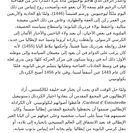
واعتذر الرجل الذي هاجم يوجنيوس مائة مرة اعتذاراً تأثر من فصاحته
الباب الرحيم فلم يسعه إلاّ أن يعفو عنه،وأصبحت روح إينياس من ذلك
اليوم ملكاً ليوجنيوس. ورسم قسيساً (1446)، ولمّا بلغ الحادية والأربعين
من العمر ركن إلى العفة والطهارة، وعاش من ذلك الحين معيشة
مثالية، واحتفظ بولاء فردريك للبابوية؛ واستطاع بسياسته الحصيفة،
الملتوية في بعض الأحيان، أن يعيد ولاء الناخبين والأحبار الألمان إلى
الكرسي الرسولي. وأيقظت زياراته لروما وسينا حبه لإيطاليا من جديد،
فحل روابطه بفردريك شيئاً فشيئاً، وأحكمها ببلاط البابا (1455). لأنه
كان يرغب على الدوام في أن يعود إلى معمعان السياسة وإلى موطنه
الأول؛ ذلك أنه في روما سيكون في مركز الحركة كلها؛ ومن يدري لعله
وهو في وسط الحادثات الصاخبة وتقلباتها يتنسَّم عرش البابوية. فلمّا
كان عام 1449 عين أسقفاً لسينا، وفي عام 1456 أصبح الكردنال
بكولوميني.
ولمّا حل الوقت الذي يجب أن يختار فيه خليفة لكالكستس، أراد
الإيطاليون في المجمع المقدس أن يتفادوا اختيار الكردنال دستونيفيل
Cardinal d' Estouteville، فأعطوا أصواتهم لبكولوميني. لأن الكرادلة
الإيطاليين صمموا أن يحتفظوا بالمجمع المقدس إيطالياً صميماً؛ وكان
تصميمهم هذا مبنياً على أسباب شخصية وعلى خوفهم من أن البابا الغير
الإيطالي قد يعيد الانشقاق إلى العالم المسيحي بانحيازه إلى بلاده، أو
بنقل كرسي البابوية من إيطاليا. ولم يجابه أحد إينياس بذنوب شبابه،