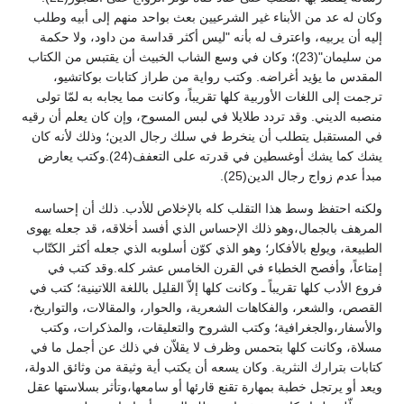
وكان له عد من الأبناء غير الشرعيين بعث بواحد منهم إلى أبيه وطلب
إليه أن يربيه، واعترف له بأنه "ليس أكثر قداسة من داود، ولا حكمة
من سليمان"(23)؛ وكان في وسع الشاب الخبيث أن يقتبس من الكتاب
المقدس ما يؤيد أغراضه. وكتب رواية من طراز كتابات بوكاتشيو،
ترجمت إلى اللغات الأوربية كلها تقريباً، وكانت مما يجابه به لمّا تولى
منصبه الديني. وقد تردد طلايلا في لبس المسوح، وإن كان يعلم أن رقيه
في المستقبل يتطلب أن ينخرط في سلك رجال الدين؛ وذلك لأنه كان
يشك كما يشك أوغسطين في قدرته على التعفف(24).وكتب يعارض
مبدأ عدم زواج رجال الدين(25).
ولكنه احتفظ وسط هذا التقلب كله بالإخلاص للأدب. ذلك أن إحساسه
المرهف بالجمال،وهو ذلك الإحساس الذي أفسد أخلاقه، قد جعله يهوى
الطبيعة، ويولع بالأفكار؛ وهو الذي كوّن أسلوبه الذي جعله أكثر الكتّاب
إمتاعاً، وأفصح الخطباء في القرن الخامس عشر كله.وقد كتب في
فروع الأدب كلها تقريباً ـ وكانت كلها إلاّ القليل باللغة اللاتينية؛ كتب في
القصص، والشعر، والفكاهات الشعرية، والحوار، والمقالات، والتواريخ،
والأسفار،والجغرافية؛ وكتب الشروح والتعليقات، والمذكرات، وكتب
مسلاة، وكانت كلها بتحمس وظرف لا يقلاّن في ذلك عن أجمل ما في
كتابات بترارك النثرية. وكان يسعه أن يكتب أية وثيقة من وثائق الدولة،
ويعد أو يرتجل خطبة بمهارة تقنع قارئها أو سامعها،وتأثر بسلاستها عقل