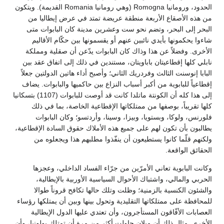
الحدود، ورومانيا Romogna (وهي رومانيا Romania القديمة). ويتكون
من هذه الأصقاع الأربعة منطقة عريضة تمتد في عرض إيطاليا من
البحر إلى البحر، وتضم نحو ست وعشرين مدينة كان البابوات متى
شاءوا يحكمونها بأيدي نائبين عنهم أو يقسمونها بين حكّام الأقاليم
الأخرى. وفضلاً عن هذا وذاك كان البابوات يدّعن أن صقلية ومملكة
نابلي كلها إقطاعيتان باباويتان، مستندين في ذلك إلى اتفاق عقد بين
البابا إنوسنت الثالث وفردريك الثاني؛ وأصبح أداء هاتين الدولتين جعلاً
إقطاعياً للبابوية من أكبر أسباب النزاع بين حاكميها والبابوات. يضاف
إلى هذا كله أن الكونتة ماتلدا كانت قد أوصت للبابوات (1107) بتسكانيا
كلها تقريباً، بوصفها من ممتلكاتها الإقطاعية الخاصة، بما في ذلك
فلورنس، ولوكا، وبستويا، وبيزا، وسينا، وأردتسو؛ وكان البابوات
يطالبون بأن تكون لهم على جميع هذه الأملاك حقوق السادة الإقطاعية،
ولكنهم قلّما كانوا يستطيعون أن ينفّذوا مطلبهم هذا ويجعلوه من
الحقائق الواقعة.
وكانت البابوية تعاني الأمرّين من جرّاء الفساد الداخلي، وعجزها
الحربي والمالي، واشتباك الأحوال السياسية الأوربية بالإيطالية،
والشئون الكنسية بالزمنية؛ وظلت وتلك حالها تكافح قروناً طوالا
للمحافظة على ممتلكاتها التقليدية وتحول بينها وبين أن يمتلكها رؤساء
العصابات الأفّاقون المستأجرون، وأن تعتدي عليها الدول الإيطالية
الأخرى. مثال ذلك أن ميلان حاولت أكثر من مرة أن تمتلك بولونيا، وأن