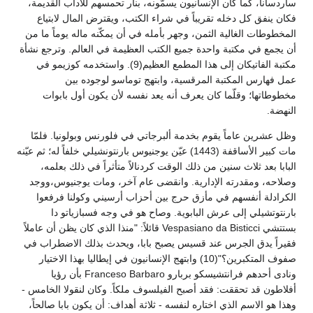
ساردسانا، كما كان الإنسانيون يسمّونه، بنار تحمسهم للآداب القديمة،
فكان ينفق كل دخله تقريباً في شراء الكتب، ويقترض المال لابتياع
المخطوطات الغالية الثمن، وجهر بأمله في أن يمكّنه ماله يوماً ما من
أن يجمع في مكتبة واحدة جميع الكتب العظيمة في العالم. وترجع نشأة
مكتبة الفاتيكان إلى هذا المطمع العظيم(9). واستخدمه كوزيمو في
عمل فهارس المكتبة المرقسية، وابتهج توماسو لوجوده بين
مخطوطاتها؛ وقلّما كان يعرف أنه يعد نفسه لأن يكون أول بابوات
النهضة.
وظل عشرين عاماً يقوم بخدمة ألبرجاتي في فلورنس وبولونيا. فلمّا
مات كبير الأساقفة (1443) عيّن يوجنيوس بارنتونشيلي خلفاً له؛ ثم عيّنه
البابا بعد ثلاث سنين من ذلك الوقت كردنالاً متأثراً في ذلك بعلمه،
وصلاحه، ومقدرته الإدارية. وانقضى عام آخر، ومات يوجنيوس،ووجد
الكرادلة أنفسهم في مأزق حرج بين أحزاب أرسيني وكولنا فرفعوا
بارنتوتشيلي إلى عرش البابوية. وصاح هو في وجه فسبازياتو دا
بستتشي Vespasiano da Bisticci قائلاً: "منذا الذي كان يظن أن عاملاً
فقيراً يدق الجرس عند قسيس يصبح بابا، ويحدث بذلك الاضطراب في
صفوف المتكبرين؟"(10) وابتهج الإنسانيون في إيطاليا بهذا الاختيار
ونادى أحدهم فرانتشيسكو بربارو Franceso Barbaro بأن رؤيا
أفلاطون قد تحققت: فقد أصبح الفيلسوف ملكاً. وكان لنقولا الخامس -
وهذا هو الاسم الذي اختاره لنفسه - ثلاثة أهداف: أن يكون بابا صالحاً،