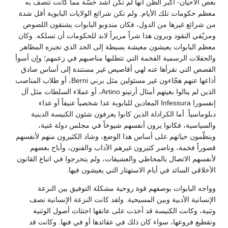
بعض الأحيان- أكبر الظن أنها لم تكن أشد خسّة مما كانت تتصف به
معظم حكومات تلك الأيام. ولم تكن شرائع الولايات البابوية أقل شدة
من شرائع غيرها من الدول، فكان مندوبو البابوات يشنقون اللصوص
ومزيّفي النقود ويرون هذا شراً مريراً لابد للحكومات أن تسلكه. وكان
معظم البابوات يعيشون معيشة بسيطة إلى الحد الذي تجيزه المظاهر
والحفلات الرسمية الفخمة التي تتطلبها مناصبهم في زعمهم؛ وإن أسوأ
القصص التي نقرأها عنه لهي أقاصيص غير مستندة إلى أساس صادق
أذاعها عنهم هجّاءون غير مسئولين مثل برني Berni، أو طلاب المناصب
الذين لم ينالوا بغيتهم أمثال أرتينو Artino، أو عملاء السلطات مثل آل
إنفسورا Infessura المعادين للبابوية عدا شخصياً عنيفاً أو عداء
دبلوماسياً. أما الكرادلة الذين كانوا يعرفون شئون الكنيسة الدينية
والسياسية، فكانوا يرون أنفسهم شيوخاً في مجلس دولة غنية،
وينظّمون حياتهم على أساس هذا الوضع، وشاد الكثيرون منهم لأنفسهم
قصوراً فخمة، وناصر كثيرون غيرهم الآداب والفنون، وأباح بعضهم
لأنفسهم الاتصال بالمحاظي والعشيقات، ولم يتحرجوا في اتباع القانون
الأخلاقي السائد في أيام الاستهتار التي يعيشون فيها.
وواجه البابوات بوصفهم قوة روحية مشكلة التوفيق بين النزعة
الإنسانية الأدبية وبين المسيحية. ولقد كانت النزعة الإنسانية نصف
وثنية، وكانت الكنيسة قد أخذت على عاتقها اجتثاث أصول الوثنية
وتقطيع فروعها، سواء كان ذلك في عقائدها أو في فنها. وكانت قد