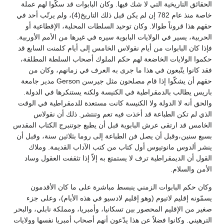
الحقائق التاريخية التي لا شك فيها. وكان البابوات قد سكّوا لهم عملة
خاصة منذ عام 782 إن لم يكن قبل ذلك التاريخ(4)، ولم يرتّب أحد في
حقهم هذا قروناً طوالا. وكان توحيد السلطات المحلية، الإقطاعية أو
الحربية، يسير في الولايات البابوية سيره في غيرها من الأمم الأوربية.
فإذا كان البابوات من أيام نقولاس الخامس إلى أيام كلمنت السابع قد
حكموا الولايات الخاضعة لهم حكم الملوك أصحاب السلطة المطلقة،
فقد كانوا يتّبعون في هذا ما جرى به العرف في زمانهم، وكان من
حقهم أن يشكّوا إذا قام مصلحون مثل جيرسن Gerson مدير جامعة
باريس يطالب بالدمقراطية في الكنيسة ولكنه يستنكرها في الدولة.
والحق أنه لا الدولة ولا الكنيسة كانت مستعدة للدمقراطية في الوقت
الذي لم تكن الطباعة قد أخذت فيه تعم وتنتشر. ذلك أن نقولاس
الخامس قد ارتقى عرش البابوية قبل أن يطبع جوتنبرج الكتاب المقدس
بسبع سنين،وقبل أن يصل فن الطباعة إلى روما بثلاثين سنة، وقبل أن
ينشر ألدوس مانوتيوس أول كتاب من كتب الآداب القديمة. وملاك
القول أن الديمقراطية ترف لا يستمتع به إلاّ إذا تثقفت العقول وساد
الأمن والسلام.
وكان حكم البابوات الزمني ينبسط مباشرة على ما كان الأقدمون
يسمّونه إقليم لاتيوم (وهو إقليم لادسيو في هذه الأيام)، وعلى جزء
صغير من الإقليم المحصور بين تسكانيا، وأمبريا، ومملكة نابلي، والبحر
الترهيني. وكانوا فضلاً عن هذا يدّعون أنهم أصحاب أمبريا نفسها وولايات