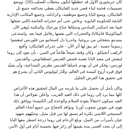
كان جريجوري الأول قد خططها لتكون محطات للصليب(16). ووضع
تصميمات فخمة لبناء قصر جديد للفاتيكان يغطي بحدائقه جميع تل
الفاتيكان، ويسع البابا وجميع موظفيه، وكرادلته، وجميع المكاتب الإدارية
التابعة للحكومة البابوية. وعاش حتى أتم حجراته الخاصة (التي شغلها
فيما بعد اسكندر السادس وسمّاها جناح بورجيا)، والمكتبة (وهي الآن
البيناكوتيكا فاتيكانا) والحجرات التي نقشها رفائيل فيما بعد. واستدعى
بينيديتو بنتفجلي من بروجيا، واندريا دل كستنانيو من فلورنس لينقشوا
رسوماً جصية - لم يبق لها أثر الآن - على جدران الفاتنكان؛ وأقنع
الراهب أنجيلكو - وكان وقتئذ شيخاً طاعناً في السن - بأن يعود إلى روما
لينقش في معبد البابا نفسه قصص القديس اصطفانوس، والقديس
لورنس، وفكر في أن يهدم باسلقا القديس بطرس المتداعية، وأن يشيّد
فوق قبره أروع كنيسة في العالم، وقُدّر ليوليوس الثاني أن يشرع هو
في تحقيق هذا الغرض الجليل.
وكان يأمل أن يحصل على ما يلزمه من المال لتحقيق هذه الأغراض
كلها مما يرد إلى روما في ذلك العيد القريب. وأعلن نقولاس أن هذا
العيد سيكون احتفالاً بعودة السلام والوحدة إلى الكنيسة؛ ووافق ذلك
هوى في نفوس شعوب أوربا. وتوافد الحجاج من جميع أنحاء العالم
المسيحي اللاتيني بكثرة لم يسبق لها من قبل مثيل، وشبّههم شهود
عيان بأسراب من النمل، وبلغ الزحام في روما درجة اضطر معها البابا
إلى أن يحدد أقصى مدة يقيمها أي زائر فيها بخمسة أيام في أول الأمر،