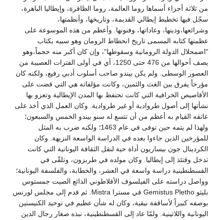
من ثلاثة أجزاء أسماها روما العالمة، روما الظافرة، وإيطاليا الباهرة،
سجّل فيها تخطيط إيطالي القديمة، وتاريخها، وأنظمتها،
وشرائعها،ودينها، وعاداتها، وفنونها. وأعظم من هذه الموسوعة على
عظمتها كتابه المسمى تاريخ انحطاط الرومان وهو سبيه بكتاب
"اضمحلال الدولة الرومانية وسقوطها"، وإن كان أكبر منه حجماً،وهو
يصف أحوالها من 476 حتى 1250، أي في أولى الفترات العصيبة من
العصور الوسطى. ولم يكن بيندو صاحب أسلوب أدبي رفيع، ولكنه كان
مؤرخاً يفرق بين الغث والثمين، وكانت مؤلفاته هي التي قضت على
الأقاصيص الخرافية التي كانت تحتفظ بها المدن الإيطالية وتعزو بها
نشأتها إلى أصول طروادية أو غير طروادية. وكان العمل الذي أخذ على
عاتقه القيام به أعظم من أن تتسع له سنو بيندو الخمس والسبعون؛
ولهذا لم يتمه حين توفى في عام 1463؛ ولكنه ضرب به المثل
للمؤرخين الذين جاءوا بعده في الدراسة الواسعة النزيهة. وكان
الكردينال جون بيساريون أداة حية لنقل الثقافة اليونانية التي كانت
تدخل وقتئذ إلى إيطاليا. وكان مولده في طربزون، وتلقّى في
القسطنطينية دراسة واسعة في العشر، والخطابة، والفلسفة اليونانية؛
وواصل دراسته على الفيلسوف الأفلاطوني الذائع الصيت جمستوس
بليثو Gemistus Pletho في مسترا Mistra. ثم قدم إلى مجلس لورنس
بوصفه كبيراً لأساقفة نيقية، وكان له شأن عظيم في توحيد الكنيستين
اليونانية واللاتينية. ولمّا عاد إلى القسطنطينية، نبذه صغار رجال الدين