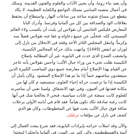
وأن يعيد بناء روما، وأن يحيي الآداب والعلوم والفنون القديمة. وسلك
في أعمال منصبه السامي مسلك التواضع والكفاية العظيمة، لا يكاد
ينقطع عن مساع شئونه ساعة من ساعات النهار، واستطاع أن يحتفظ
بعلاقات الود والصداقة بين كل من ألمانيا وفرنسا. وأدرك البابا
المعارض فليكس الخامس أن نقولاس لن يلبث أن يكتسب ولاء العالم
المسيحي كله، فتخلّى عن جميع دعاواه،و عفا عنه نقولاس فضلاً منه
وكرماً؛ وانتقل المجلس الثائر الآخذ وقتئذ في الانحلال من بازل إلى
لوزان ثم انفض (1449)؛ وانتهت بذلك حركة المجالس الكنسية،
وانشعب الصدع الذي حدث في البابوية. غير أن المطالبة بإصلاح
الكنيسة ظلت تجيء من وراء جبال الألب؛ وأحس نقولاس بأنه عاجز
عن القيام بهذا الإصلاح أمام معارضة جميع ذوي المناصب الكبيرة الذين
سيفقدون مناصبهم حتماً إذا ما تم هذا الإصلاح المنشود. وكان يأمل أن
الكنيسة إذا ما تزعمت حركة إحياء العلوم، ستستعيد م كان لها من
مكانة فقدتها في أفنيون، وفي عهد الانشقاق. ولسنا نعني أن مناصرته
للعلوم كانت منبعثة عن غايات سياسية، فنحن لا يخالجنا شك في أنها
كانت رغبة صادقة تكاد تكون هياماً؛ فقد قام في أيامه الأولى برحلات
شاقة فوق جبال الألب بحث فيها عن المخطوطات، وكان هو الذي
كشف في بازل عن مؤلفات
ترتليان
.
والآن وقد امتلأت خزائنه بإيرادات البابويةـ فقد شرع يبعث العمال إلى
أثينة والقسطنطينية، وإلى كثير من المدن في ألمانيا وإنجلترا ليبحثوا