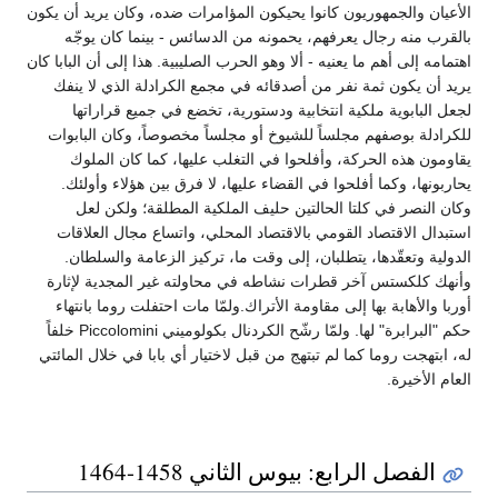
الأعيان والجمهوريون كانوا يحيكون المؤامرات ضده، وكان يريد أن يكون
بالقرب منه رجال يعرفهم، يحمونه من الدسائس - بينما كان يوجّه
اهتمامه إلى أهم ما يعنيه - ألا وهو الحرب الصليبية. هذا إلى أن البابا كان
يريد أن يكون ثمة نفر من أصدقائه في مجمع الكرادلة الذي لا ينفك
لجعل البابوية ملكية انتخابية ودستورية، تخضع في جميع قراراتها
للكرادلة بوصفهم مجلساً للشيوخ أو مجلساً مخصوصاً، وكان البابوات
يقاومون هذه الحركة، وأفلحوا في التغلب عليها، كما كان الملوك
يحاربونها، وكما أفلحوا في القضاء عليها، لا فرق بين هؤلاء وأولئك.
وكان النصر في كلتا الحالتين حليف الملكية المطلقة؛ ولكن لعل
استبدال الاقتصاد القومي بالاقتصاد المحلي، واتساع مجال العلاقات
الدولية وتعقّدها، يتطلبان، إلى وقت ما، تركيز الزعامة والسلطان.
وأنهك كلكستس آخر قطرات نشاطه في محاولته غير المجدية لإثارة
أوربا والأهابة بها إلى مقاومة الأتراك.ولمّا مات احتفلت روما بانتهاء
حكم "البرابرة" لها. ولمّا رشّح الكردنال بكولوميني Piccolomini خلفاً
له، ابتهجت روما كما لم تبتهج من قبل لاختيار أي بابا في خلال المائتي
العام الأخيرة.
الفصل الرابع: بيوس الثاني 1458-1464