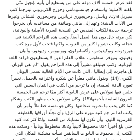
فقد عرض خمسة آلاف دوقة على من يستطيع أن يأتيه بإنجيل متّي
بلغته الأصلية؛ واستخدم جيانتسومانتي وجورج الكربزوني ليترجما كتب
سيريل Cyril، وباسل، وجريجوري تريانزين وجريجوري النتشائي وغيرها
من الآداب الدينية؛ وعهد إلى مانتي وطائفة من مساعديه بأن يخرجوا
ترجمة جديدة للكتاب المقدس عن النسخة العبرية الأصلية واليونانية،
لكن موته حال دون هذا العمل أيضاً. وتمت هذه التراجم اللاتينية في
عجلة، وكانت تشوبها كثير من العيوب، ولكنها فتحت لأول مرة كتب
هيرودوت، وتوكيديدس، وأكسانوفون، وبولبيوس، وديودور، وأبيان،
وفيلون، ونيوفرا سطوس، لطلاب العلم الذين لا يستطيعون قراءة اللغة
اليونانية. وكتب فيليلفو مشيراً إلى هذه التراجم يقول: "لم تفن اليونان،
بل هاجرت إلى إيطاليا ، التي كانت في الأيام الخالية تسمى اليونان
الكبرى"(14). ويقول مانتي معبّراً عن شكره واعترافه بالجميل، تعبيراً
تعوزه الدقة العلمية، إن ما ترجم من الكتب في الثمان السنين التي
جلس فيها نقولاس على عرش البابوية أكثر ممّا ترجم في الخمسة
القرون السابقة بأجمعها(15). وكان نقولاس يحب مظهر الكتب وشكلها
كما كان يحب ما تحتويه صحائفها. وكان هو نفسه خطاطاّ؛ وأمر بأن
يكتب له التراجم كتبة مهرة على الرق؛ وأن تجلّد أوراقها بالقطيفة
القرمزية اللون، وأن تكون لها مشابك من الفضة. ولمّا كثر عدد كتبه -
حتى بلغ أخيراً 824 مخطوطاً لاتينياً و352 مخطوطاً يونانياً - وضمّت هذه
الكتب إلى مجموعات البابوات السابقين نشأت مشكلة المكان الذي