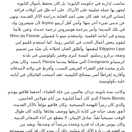
مناصب إدارية في حكومته البابوية؛ بل كان يحتفظ بأموال البابوية
ليجهز بها حملة صليبية على الأتراك. على أنه ظل في أوقات فراغه
إنساني النزعة: فقد كان يعنى اشد العناية بدراسة الآثار القديمة، ونهى
عن تدمي شيء آخر منها؛ وأمن أهل أربينو Arpino لأن شيشرون ولد
في تلك المدينة؛ وأمر بترجمة هوميروس ترجمة جديدة، وعين بلاتينا
وبيندو في أمانته العلمية. واستقدم مينو دا فيسولي Mino da Fiesole
ليقوم ببعض أعمال النحت في كنائس روما، كما استقدم فلبينو لبي
Eilippino Lippi لينقشها. وأطلق العنان لخيلائه بأن شيّد من تصميم
وضعه برنارو رسلينو، كنيسة كبرى وقصر بكولوميني في بلدته
كرسنيانو Corsignano التي سمّاها بيندسا Pienza باسمه. وكان يفخر
بكرم محتده فخر الفقراء العريقي النسب، وأفرط في ولائه لأصدقائه
وأقاربه إفراطاً أضر بمصالح الكنيسة، فقد أصبحت الفاتيكان في أيامه
خلية بكولومينية.
وكانت مدة بابويته تزدان بعالمين من جلة العلماء، أحدهما فلافيو بيوندو
Flavio Biondo الذي كان أميناً للبابوية من أيام نقولاس الخامس،
والذي كان رمزاً للنهضة المسيحية. وكان فلافيو مولعاً بالآثار القديمة،
أنفق نصف حياته في كتابة تاريخها ووصف بقاياها؛ ولكنه كان طوال
الوقت مسيحياً تقياً، صادق الإيمان، لا ينقطع عن أداء الشعائر الدينية.
وكان بيوس يعرف له قدره ويتخذه مرشداً له وصديقاً، ويفيد من
مرافقته في زيارة الآثار الرومانية. ذلك أن بيندو كان قد كتب موسوعة