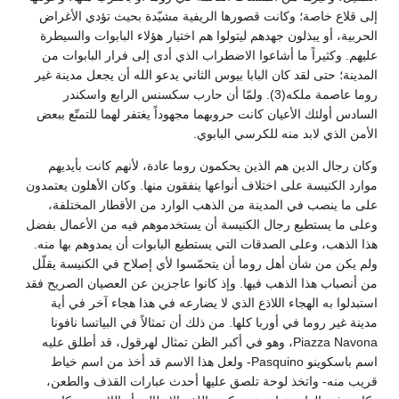
إلى قلاع خاصة؛ وكانت قصورها الريفية مشيّدة بحيث تؤدي الأغراض
الحربية، أو يبذلون جهدهم ليتولوا هم اختيار هؤلاء البابوات والسيطرة
عليهم. وكثيراً ما أشاعوا الاضطراب الذي أدى إلى فرار البابوات من
المدينة؛ حتى لقد كان البابا بيوس الثاني يدعو الله أن يجعل مدينة غير
روما عاصمة ملكه(3). ولمّا أن حارب سكسنس الرابع واسكندر
السادس أولئك الأعيان كانت حروبهما مجهوداً يغتفر لهما للتمتّع ببعض
الأمن الذي لابد منه للكرسي البابوي.
وكان رجال الدين هم الذين يحكمون روما عادة، لأنهم كانت بأيديهم
موارد الكنيسة على اختلاف أنواعها ينفقون منها. وكان الأهلون يعتمدون
على ما ينصب في المدينة من الذهب الوارد من الأقطار المختلفة،
وعلى ما يستطيع رجال الكنيسة أن يستخدموهم فيه من الأعمال بفضل
هذا الذهب، وعلى الصدقات التي يستطيع البابوات أن يمدوهم بها منه.
ولم يكن من شأن أهل روما أن يتحمّسوا لأي إصلاح في الكنيسة يقلّل
من أنصباب هذا الذهب فيها. وإذ كانوا عاجزين عن العصيان الصريح فقد
استبدلوا به الهجاء اللاذع الذي لا يضارعه في هذا هجاء آخر في أية
مدينة غير روما في أوربا كلها. من ذلك أن تمثالاً في البياتسا نافونا
Piazza Navona، وهو في أكبر الظن تمثال لهرقول، قد أطلق عليه
اسم باسكوينو Pasquino- ولعل هذا الاسم قد أخذ من اسم خياط
قريب منه- واتخذ لوحة تلصق عليها أحدث عبارات القذف والطعن،