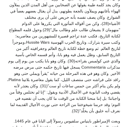
وكان يجد كلمة طيبة يقولها عن الصخابين من أهل المدن الذين يملأون
الهواء بأغانيهم ويملأون بالجعة بطونهم، بدل أن يغتال بعضهم بعضاً في
الشوارع. وكان يصف نفسه بأنه حريص على أن يرى مختلف
الأشياء(28)، وكن من أقواله المأثورة التي يكررها على الدوام
"منهومان لا يشبعان طالب علم وطالب مال"(29).وحول قلمه المطواع
لكتابة التاريخ، فكتب عدة تراجم قصيرة للمشهورين من معاصريه؛
وكتب سيرة بترارك، وتاريخ الحرب الهوسية Hussite Wars،وموجزاً
لتاريخ العالم. ثم وضع خطة لكتابة تاريخ العالم وجغرافيته أكبر من
التاريخ السابق، وظل يعمل فيه وهو بابا، وأتم قسمه الخاص بآسية
والذي عني كولمبس بقراءته(30). وكان وهو بابا يكتب من يوم إلى يوم
مذكرات Commentaria يسجل فيها تاريخ حكمه حتى مرض مرضه
الأخير. وكان وهو في هذه المرحلة من حياته "يقرأ ويملي حتى وهو
راقد على فراشه حتى منتصف الليل، كما يقول معاصرة بلاتينا Platina،
ولم يكن ينام أكثر من خمس ساعات أو ست"(31). وكان يعتذر لأنه
يقضي وقت البابوية في الأعمال الأدبية ويقول: "إنا لم نختلس وقتاً من
واجباتنا؛ بل إننا منحنا الكتابة من الوقت ما كان يجب أن نقضيه في
النوم؛ وقد حرمنا شيخوختنا من الراحة حتى نورث الأجيال القديمة لما
نعرف أنه خليق بأن يخلّد"(32).
وبعث الإمبراطور باينياس سلفيوس رسولاً إلى البابا في عام 1445.