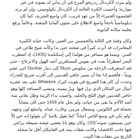
ولم يتردد الكردنال ردريجو المرح في أن يدلي له بصوته في غير
مواربة؛ وأحست الكثرة الغالبة أن الكردنال بكولوميني، وإن لم يرتد
القلنسوة الحمراء إلاّ من عهد قريب، كان واسع التجربة، كما كان
دبلوماسياً ناجحاً واسع الاطلاع على شئون ألمانيا المتعبة، وعالماً يرفع
بعلمه مكانة البابوية.
وكان وقتئذ في الثالثة والخمسين من العمر، وكانت حياته الكثيرة
المغامرات قد أثرت كثيراً في صحته حتى بدا وكأنه شيخ طاعن في
السن. وبينما هو مسافر من هولندا إلى إسكتلندة (1435)، إذ اضطرب
البحر اضطراباً بعث في نفوس المسافرين أشد الهول والانزعاج - حتى
لقد استغرقت الرحلة من سلويس Sluys إلى دنبار Dunbar اثني عشر
يوماً - فأقسم إذا نجا أن يسير حافي القدمين إلى أقرب ضريح للعذراء.
وحدث أن كان هذا الضريح في هويت كيرك Whitekirk على بعد عشرة
أميال من المكان الذي نزل فيها. وبرَّ بيمينه، ومشى المسافة كلها وهو
حافي القدمين فوق الثلج والجليد، وأصيب بداء الرثية وظل يعاني منه
أشد الآلام ما بقى من حياته، ولم يحل عام 1458 حتى كان مصاباً
بحصاة في الكلوتين، وبسعال مزمن. وغارت عيناه، وامتقع لون وجهه،
"ولم يكن في وسع الناس أحياناً" كما يقول بلاتينا "أن يقولوا إنه حي إلاّ
حين يسمعون صوته"(33). وكان وهو بابا يعشي عيشة بسيطة يراعي
فيها جانب الاقتصاد؛ وكانت نفقات بيته في الفاتيكان أقل ما سجله
التاريخ من نفقات هذا البيت.