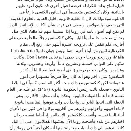
قليل،فتتاح بذلك للكرادلة فرصة اختيار أخرى قد تكون أعود عليهم
بالفائدة، وكان كلكستس متخصصاً في القانون الكنسي بارعاً في
الدبلوماسية،ولذلك كان ذا عقلية قانونية، قليل العناية بالعلوم القديمة
التي شغف بها نقولاس. وضعف في عهده شأن الكتّاب الإنسانيين الذين
لم تكن لهم أصول ثابتة في روما إذا استثنينا منهم فلا Valla الذي ظل
بعد أن صلحت حاله أميناً للبابا. وكان كلكستس رجلاً صالحاً يعطف على
أقاربه، فلم تنقض على تزويجه عشرة أشهر حتى رفع إلى مقام
الكردنالية اثنين من أبناء أخيه - هما لويس جوان داميلا Luis Juan da
Maila، وردريجو بورجيا - ودن جيمي البرتغالي Don Jayme، وكانت
سنّهم على التوالي خمسة وعشرين عاماً، وأربعة وعشرين، وثلاثة
وعشرين. وكان يعيب ردريجو (الذي أصبح فيما بعد البابا أسكندر
السادس) شيء آخر وهو أنه كان رجلاً صريحاً مستهتراً في أمور
عشيقاته؛ لكن كلكستس مع ذلك منحه أكثر المناصب كسباً في البلاط
البابوي - فجعله نائب رئيس الحكومة البابوية (1457)، ثم عيّنه في العام
نفسه قائداً عاماً للقوات البابوية. وهكذا بدأت محاباة الأقارب، وهي
الخطة التي اتبعها البابوات، واحداً بعد واحد فوهبوا المناصب البابوية
لأبناء أخوتهم وأخواتهم وغيرهم من أقاربهم،وكانوا في كثير من الأحيان
أبناء البابا نفسه، وأغضب كلكستس الإيطاليين إذ أحاط نفسه برجال
اختارهم من بلده فأضحت روما الآن يحكمها القطلانيون. على أن البابا
كانت تدعوه إلى ذلك أسباب معقولة: منها أنه كان أجنبياً في روما؛ وأن