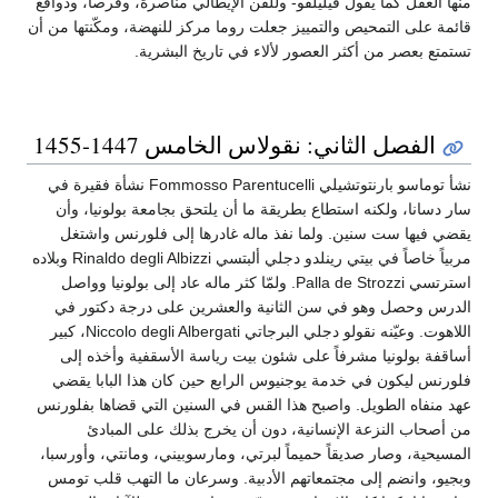
منها العقل كما يقول فيليلفو- وللفن الإيطالي مناصرة، وفرصاً، ودوافع
قائمة على التمحيص والتمييز جعلت روما مركز للنهضة، ومكّنتها من أن
تستمتع بعصر من أكثر العصور لألاء في تاريخ البشرية.
الفصل الثاني: نقولاس الخامس 1447-1455
نشأ توماسو بارنتوتشيلي Fommosso Parentucelli نشأة فقيرة في
سار دسانا، ولكنه استطاع بطريقة ما أن يلتحق بجامعة بولونيا، وأن
يقضي فيها ست سنين. ولما نفذ ماله غادرها إلى فلورنس واشتغل
مربياً خاصاً في بيتي رينلدو دجلي ألبتسي Rinaldo degli Albizzi وبلاده
استرتسي Palla de Strozzi. ولمّا كثر ماله عاد إلى بولونيا وواصل
الدرس وحصل وهو في سن الثانية والعشرين على درجة دكتور في
اللاهوت. وعيّنه نقولو دجلي البرجاتي Niccolo degli Albergati، كبير
أساقفة بولونيا مشرفاً على شئون بيت رياسة الأسقفية وأخذه إلى
فلورنس ليكون في خدمة يوجنيوس الرابع حين كان هذا البابا يقضي
عهد منفاه الطويل. واصبح هذا القس في السنين التي قضاها بفلورنس
من أصحاب النزعة الإنسانية، دون أن يخرج بذلك على المبادئ
المسيحية، وصار صديقاً حميماً لبرتي، ومارسوبيني، ومانتي، وأورسبا،
وبجيو، وانضم إلى مجتمعاتهم الأدبية. وسرعان ما التهب قلب تومس