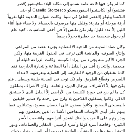
كما لم يكن فيها قاعة عامة تسمو إلى مكانة البلادسافينشيو (قصر
فيتشيو) أو الكاستيلوا اسفورديسكو Casello Sforzesco أو حتى
البلاتسا بيليكو (القصر العام) في سينا. وكانت شوارع المدينة كلها تقريباً
أزقة موحلة أو متربة؛ وقليل منها مرصوف بالحصباء. ولا يضاء فيها أثناء
الليل إلاّ عدد قليل؛ ولم تكن تكنس إلاّ في أخص المناسبات، كعيد عام
أو دخول شخصية جد خطيرة دخولاً رسمياً.
وكان عماد المدينة من الناحية الاقتصادية يجيء بعضه من المراعي
وإنتاج الصوف، والماشية التي ترعى في الحقول القريبة منها، ولكن
الجزء الأكبر منه يجيء من إيراد الكنيسة. وكانت الزراعة قليلة أو
منعدمة، والتجارة أقل من القليل، أما الصناعة والتجارة الخارجية فقد
كادتا تختفيان من الوجود لافتقارهما إلى الحماية وتعرضهما لاعتداء
اللصوص وقطّاع الطريق. ولم تكد توجد في المدينة طبقة وسطى ـ فلم
يكن فيها إلاّ الأشراف، ورجال الدين، والعامة- وكان الأشراف يمتلكون
كل ما لم يقع في حوزة الكنيسة من الأراضي إلاّ القليل الذي لا يستحق
الذكر، وكانوا يستغلون الفلاحين بلا وازع من رحمة ولا ضمير خليقين
بالمسيحي الصحيح. وكانوا يقضون على العصيان بقسوة، ويتقاتلون فيما
بينهم على أيدي الأوشاب السفاحين الأشدّاء، الذين يحتفظون بهم
ويدربونهم على الضرب والفتك لينفذوا أغراضهم. واغتصبت الأسر
الكبيرة- وخاصة أسرة كولنا وأسرة أرسيني- المقابر والحمامات، ودور
التمثيل، وغيرها من المنشآت القائمة في روما أو بالقرب منها، وحولتها