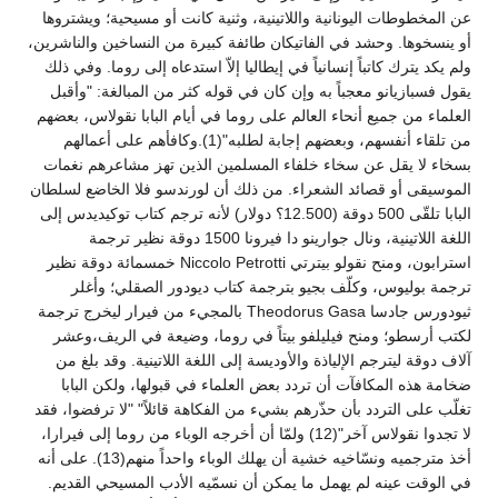
عن المخطوطات اليونانية واللاتينية، وثنية كانت أو مسيحية؛ ويشتروها
أو ينسخوها. وحشد في الفاتيكان طائفة كبيرة من النساخين والناشرين،
ولم يكد يترك كاتباً إنسانياً في إيطاليا إلاّ استدعاه إلى روما. وفي ذلك
يقول فسبازيانو معجباً به وإن كان في قوله كثر من المبالغة: "وأقبل
العلماء من جميع أنحاء العالم على روما في أيام البابا نقولاس، بعضهم
من تلقاء أنفسهم، وبعضهم إجابة لطلبه"(1).وكافأهم على أعمالهم
بسخاء لا يقل عن سخاء خلفاء المسلمين الذين تهز مشاعرهم نغمات
الموسيقى أو قصائد الشعراء. من ذلك أن لورندسو فلا الخاضع لسلطان
البابا تلقّى 500 دوقة (12.500؟ دولار) لأنه ترجم كتاب توكيديدس إلى
اللغة اللاتينية، ونال جوارينو دا فيرونا 1500 دوقة نظير ترجمة
استرابون، ومنح نقولو بيترتي Niccolo Petrotti خمسمائة دوقة نظير
ترجمة بوليوس، وكلّف بجيو بترجمة كتاب ديودور الصقلي؛ وأغلر
ثيودورس جادسا Theodorus Gasa بالمجيء من فيرار ليخرج ترجمة
لكتب أرسطو؛ ومنح فيليلفو بيتاً في روما، وضيعة في الريف،وعشر
آلاف دوقة ليترجم الإلياذة والأوديسة إلى اللغة اللاتينية. وقد بلغ من
ضخامة هذه المكافآت أن تردد بعض العلماء في قبولها، ولكن البابا
تغلّب على التردد بأن حذّرهم بشيء من الفكاهة قائلاً" "لا ترفضوا، فقد
لا تجدوا نقولاس آخر"(12) ولمّا أن أخرجه الوباء من روما إلى فيرارا،
أخذ مترجميه ونسّاخيه خشية أن يهلك الوباء واحداً منهم(13). على أنه
في الوقت عينه لم يهمل ما يمكن أن نسمّيه الأدب المسيحي القديم.