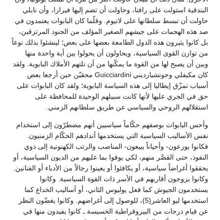
البندقية استولت على رافنا، وحاولت أن تضم إليها فيرارا، وأن نابلي
حاولت أن تبسط سلطانها على لاتيوم. وقلّما كان البابوات يعتمدون في
صد هذه الهجمات على جيشهم الصغير المؤلف من الجنود المرتزقين،
بل كانوا يثيرون هذه الدول الطامعة بعضها على بعض؛ لينشئوا بذلك نوعاً
من توازن القوى السياسية، ويحاولون أن يحولوا بين أية واحدة منها
وبين أن يصبح لها من القوة ما يمكّنها من أن تلتهم الأملاك البابوية. ولقد
كان مكيفلي وجوتشيارديني Guicciardini محقيّن حين أرجعا بعض
أسباب تمزّق إيطاليا إلى هذه السياسة البابوية؛ ولقد كان البابوات على
حق في الجري عليها لأنها كانت سبيلهم الوحيدة للمحافظة على
استقلالهم الروحي والسياسي عن طريق سلطانهم الزمني.
وأحس البابوات بوصفهم حكّاماً سياسيين أنهم مضطرّون إلى استخدام
نفس الأساليب السياسية التي يستخدمها أندادهم الحكّام الزمنيون.
فكانوا يوزعون- وأحياناً يبيعون- المناصب والرتب الكهنوتية إلى ذوي
النفوذ، حتى القصَّر منهم، لكي يوفوا بما عليهم من الديون السياسية، أو
يحققوا أغراضاً سياسية، أو يكافئوا أو يعينوا رجالاً من الأدباء أو الفنانين.
وكانوا يزوجون أقاربهم في الأسر ذات القوة السياسية. وكانوا
يستخدمون الجيوش كما فعل يوليوس الثاني، أو أساليب الخداع كما
استخدمها ليو العاشر(5)، للوصول إلى أغراضهم. وكانوا يغضّون النظر
عن قيام درجات من البيروقراطية الخسيسة ـ كانوا يفيدون منها في