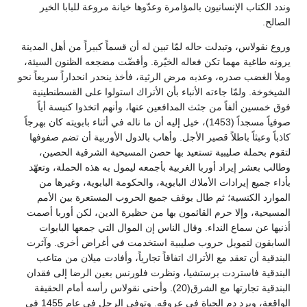
وندد الكتاب الإنسانيون بالمؤامرة وعدّوها خيانة مروعة للبابا الخير
الصالح.
وروع نقولاس، وتبدلت حاله لمّا تبين له أن قسماً كبيراً من أهل المدينة
يرونه طاغية مهما تكن فعاله الخيّرة. وأقضّت مضجعه الظنون السيئة،
وملأ الغضب صدره، وعذبه مرض الرثية، فأخذ ينحدر انحداراً سريعاً نحو
الشيخوخة. ولمّا جاءته الأنباء بأن الأتراك استولوا على القسطنطينية
فوق خمسين ألفاً من جثث المدافعين عنها، وأنهم اتخذوا كنيسة أياً
صوفياً مسجداً (1453)، خيل إليه أن ما ناله في أثناء بابويته كان بهرجاً
كاذباً وعبثاً باطلاً قصير الأجل. وأهاب بالدول الأوربية أن تضم صفوفها
لتقوم بحملة صليبية تستعيد بها حصن المسيحية الشرقية الحصين،
وطالب بعشر إيراد أوربا الغربية بأجمعه ليمول به هذه الحملة، وتعهّد
بأداء جميع إيرادات الأملاك البابوية، والحكومة البابوية، وغيرها من
الموارد الكنسية؛ ثم طال بوقف جميع الحروب المستعرة بين الأمم
المسيحية، وإلا حرم القائمون بها من حظيرة الدين، لكن أوربا أصمت
أذنيها عن سماع النداء. وقال الناس إن الموال التي جمعها البابوات
السابقون لتمويل حروب صليبية استخدمت في أغراض أخرى. وآثرت
البندقية أن تعقد مع الأتراك اتفاقاً تجارياً، وأفادت ميلان من متاعب
البندقية فاستردت برستشيا، ونظرت فلورنس بعين الرضا إلى فقدان
البندقية تجارتها مع الشرق(20). وأحنى نقولاس رأسه أمام الحقيقة
الواقعة، وبرد دم الحياة في عروقه. وتوفى الرجل في عام 1455 في