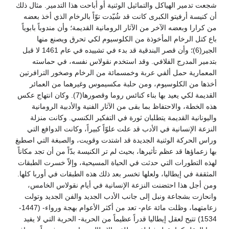
شجعت تدمير الهياكل والتماثيل الوثنية أو أباحت هذا التدمير. مثال ذلك
أن كنيسة أرفيتو الكبرى كانت قد شُيّدت توّاً بالرخام الذي أخذ بعضه
من كرارا وبعضه الآخر من الآثار الرومانية القديمة؛ وأن مندوباً بابوياً
باع كتل الرخام المأخوذة من الكلوسيوم لكي تحرق ويصنع منها
الجير(6)؛ وأن قصر البندقية قد بدء في تشييده في عام 1461 لا قبل
بتدمير المدرج الفلافي. وقد استخدم نقولاس نفسه، في حماسته
المعمارية حمل ألفي عربة وخمسمائة من الرخام وصخور الترافرتين
أخذها من الكلوسيوم، ومن حلبة مكسيموس وغيرهما من العمائر
القديمة لكي يعيد بها بناء كنائس روما وقصورها(7). وكان انتهاج عكس
هذه الخطة، والاحتفاظ بما بقى من الآثار الفنية والأدبية الرومانية
واليونانية القديمة يتطلبان ثورة في التفكير الكنسي. وكانت منزلة
النزعة الإنسانية في الأدب قد علت علوّاً كبيراً، وكانت الدوافع التي
وراس الحركة الوثنية الجديدة قد اشتدت وقويت، والصبغة التي اصطبغ
بها زعماؤها قد عظم تأثيرها، بحيث لم تر الكنيسة بدّاً من أن تجد مكاناً
لهذه التطورات التي حدثت في الحياة المسيحية، وإلاّ خسرت الطبقات
المثقفة في إيطاليا، ولعلها تخسر بعد ذلك هذه الطبقات في أوربا كلها.
ومن أجل هذا احتضنت النزعة الإنسانية في أيام نقولاس الخامس،
وانحازت بشجاعة ونبل إلى جانب الأدب الجديد والفن الجديد وتولت
زعامتهما، وظلت مائة عام- تعد من أكثر الأعوام بهجة ورواء- (1447-
1534) تتيح لعقل إيطاليا قدراً عظيماً من الحرية- الحرية التي لا يفيد