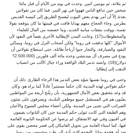
ثم بثلاثة، ثم بيومين اثنين. وحدث في يوم من الأيام أن قتل مائتا
شخص حين تدافع الناس فهووا في نهر التيبر. فما كان من نقولاس
بعدئذ إلاّ أن أمر بهدم بعض البيوت ليفسح الطريق إلى كنيسة القديس
بطرس. وجاء الحجاج معهم بهدايا فاقت في قيمتها ما كان يتوقعه نقولا
نفسه، ووفت بنفقات مبانيه الجديد، وما خصصه من المال للعلماء
والمخطوطات(17). وعانت المدن الإيطالية الأخرى نقصاً في النقود لأن
الأموال "كلها تدفقت في روما" ولكن أصحاب النزل في روما، ومبدّلي
النقود والصيارفة، والتجار جنوا أرباحاً طائلة، حتى استطاع نقولاس أن
يودع في مصرف آل ميديتشي وحده مائة ألف فلورين (2.500.000؟
دولار)(18). واشتد تذمر البلاد الواقعة وراء جبال الألب من انصباب
الذهب إلى إيطاليا.
وحتى في روما نفسها شوّه بعض التذمر هذا الرخاء الطارئ. ذلك أن
حكم نقولاس لهذه المدينة كان حكماً مستنيراً عادلاً كما يراه هو، وكان
قد وعد بتحقيق بعض الآمال الجمهورية، بأن رشّح أربعة من المواطنين
يعيّنون هم في المستقبل جميع موظفي البلدية، ويشرفون على شئون
الضرائب التي تجبى من المدينة. ولكن أعضاء مجلس الشيوخ والأعيان
وهم الطبقة التي كانت تتولى حكم المدينة حين كان البابوات يقيمون
في أفنيون وفي عهد الانشقاق، لم يرضوا عن الحكومة البابوية القائمة
فيها، كما استاء العامة من تحويل الفاتيكان إلى قصر محصن يقوى على
صد أي هجوم يماثل الهجوم الذي أدى إلى طرد يوجنيوس من روما.