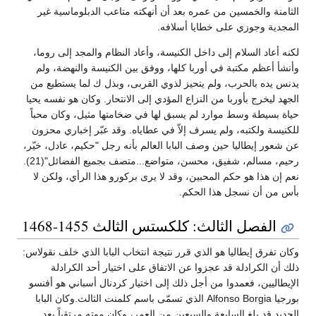
الثامنة والخمسين من عمره بعد أن أنهكته متاعب الدبلوماسية غير
المجدية وجوزي على خطايا أسلافه.
لكنه أعاد السلام إلى داخل الكنيسة، وأعاد النظام والمجد إلى روما،
وأنشأ أعظم مكتبة في أوربا كلها، ووفق بين الكنيسة والنهضة، ولم
يدنس يده بالحرب، ولم يتحيز لذوي القربى، وبذل ك لما يستطيع من
الجهد ليخرج بأوربا من النزاع المؤدي إلى الانتحار. وكان هو نفسه يحيا
حياة بسيطة وسط موارد لم يسبق لها في ضخامتها مثيل، وكان محباً
للكنيسة ولكتبه، ولم يسرف إلاّ في عطاياه. وقد عبّر إخباري محزون
عن شعور إيطاليا حين وصف البابا العالم بأنه رجل "حكيم، عادل، خيّر،
رحيم، مسالم، شفيق، محسن، متواضع...متصف بجميع الفضائل"(21).
نعم إن هذا هو حكم المحبين، وقد لا يرى بركورو هذا الرأي، ولكن لا
بأس من أن نسجل هذا الحكم.
الفصل الثالث: كلكستس الثالث 1455-1468
وكان تفرق إيطاليا هو الذي قرر نتيجة انتخاب البابا الذي خلف نقولاس:
ذلك أن الكرادلة قد عجزوا عن الاتفاق على اختيار أحد الكرادلة
الإيطاليين، فعمدوا من أجل ذلك إلى اختيار كردنال أسباني هو أفنسو
بورجيا Alfonso Borgia الذي تسمّى باسم كلمنت الثالث.وكان البابا
الجديد قد بلغ السابعة والسبعين من العمر، وكان موته مرتقباً بعد