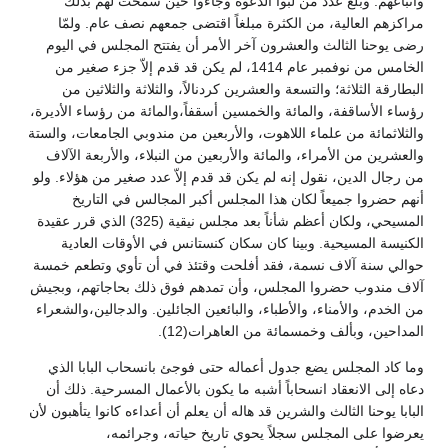
وأتباعهم. وبلغ عدد من لبوا الدعوة وجاءوا حين سمحت لهم بذلك
مراكزهم العالية، من الكثرة مبلغاً اقتضى جمعهم نصف عام. ولمّا
رضى يوحنا الثالث والعشرون آخر الأمر أن يفتتح المجلس في اليوم
الخامس من نوفمبر عام 1414، لم يكن قد قدم إلاّ جزء صغير من
البطارقة الثلاثة؛ والتسعة والعشرين كردنالاً، والثلاثة والثلاثين من
رؤساء الأساقفة، والمائة والخمسين أسقفاً،والمائة من رؤساء الأديرة،
والثلاثمائة من علماء اللاهوت، والأربعين من مندوبي الجامعات، والستة
والعشرين من الأمراء، والمائة والأربعين من النبلاء، والأربعة الآلاف
من رجال الدين، نقول إنه لم يكن قد قدم إلاّ عدد صغير من هؤلاء. ولو
أنهم حضروا جميعاً لكان هذا المجلس أكبر المجالس في التاريخ
المسيحي، ولكان أعظم شأناً بعد مجلس نيقية (325) الذي قرر عقيدة
الكنيسة المسيحية. وبينا كان سكان كنستانس في الأوقات العادية
حوالي سنة آلاف نسمة، فقد أفلحت وقتئذ في أن تأوي وتطعم خمسة
آلاف مندوب حضروا المجلس، وأن تمدهم فوق ذلك بحاجاتهم، وبجيش
من الخدم، والأمناء، والأطباء، والبائعين الجائلين. والدجالين،والشعراء
المداحين، وبألف وخمسمائة من العاهرات(12).
وما كاد المجلس يضع جدول أعماله حتى فوجئ بانسحاب البابا الذي
دعاه إلى الانعقاد انسحاباً أشبه ما يكون بالأعمال المسرحية. ذلك أن
البابا يوحنا الثالث والشرين قد هاله أن يعلم أن أعداءه كانوا يتأهبون لأن
يعرضوا على المجلس سجلاً يحوي تاريخ حياته، وجرائمه،