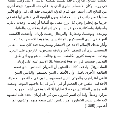
كلمنت السابع، أما إربان فقد تمسك بمنصبه الديني الأعلى وظل مقيماً
في روما. وكان الانقسام البابوي الذي بدأ على هذه الصورة نتيجة أخرى
من النتائج التي أسفر عنها قيام الدولة القومية، فقد كان في واقع الأمر
محاولة من جانب فرنسا للاحتفاظ بعون البابوية الذي لا غنى لها عنه في
حربها مع إنجلترا وفي كل نزاع مقبل مع ألمانيا أو إيطاليا. وحذت نابلي،
وأسبانيا، واسكتلندة حذو فرنسا، ولكن إنجلترا، وفلاندرز، والمانيا،
وبولندة، وبوهيميا، وهنغاريا، والبرتغال رضيت بإربان، وأضحت الكنيسة
ألعوبة في أيدي المعسكرين المتنافسين. وبلغ هذا الاضطراب غايته،
وأثار ضحك الإسلام الآخذ في الانتشار وسخريته؛ فقد كان نصف العالم
المسيحي يرى أن النصف الآخر زنادقة مجدفون، خارجون على الدين.
ونددت القديسة كترين بكلمنت السابع وقالت إنه هو يهوذا؛ وأطلق
القديس فنسنت فرر St. Vincent Ferrer الاسم عينه على إربان
السادس(3). وادعت كلتا الطائفتين أن القربان المقدس الذي تقمه
الطائفة الأخرى باطل، وأن الأطفال الذين تعمدهم، والتائبين الذين
تتلقى اعترافهم، والموتى الذين تمسحهم، يبقون في حالة من الخطيئة
الأخلاقية، ملقين في الجحيم أو في الأعراف إذا عاجلهم الموت. وبلغت
العداوة بين الطائفتين درجة لا تعادلها إلا العداوة في أشد الحروب
مرارة وعنفاً، ولما أن ائتمر كثيرون من كرادلة إربان الجدد عليه ليقتلوه
لأنه عاجز شديد الخطورة أمر بالقبض على سبعة منهم، وعذبهم، ثم
أعدمهم (1385).