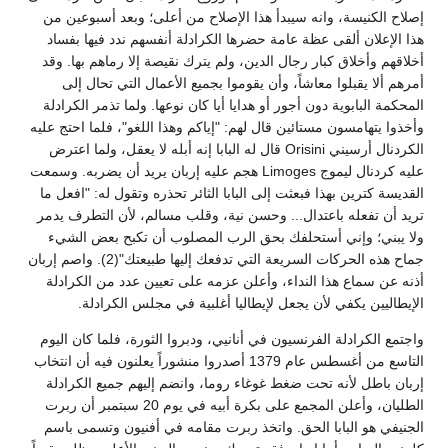
إصلاح الكنيسة، وانه سيبدأ هذا الإصلاح من أعلى؛ وبعد أسبوعين من
هذا الإعلان ألقى عظة عامة حضرها الكرادلة أنفسهم ندد فيها بفساد
أخلاقهم وأخلاق كبار رجال الدين، ولم يترك نقيصة إلا رماهم بها. وقد
أمرهم ألا يقبلوا معاشاً، وأن يقوموا بجميع الأعمال التي تحال إلى
المحكمة البابوية دون أجور أو هدايا أيا كان نوعها. ولما تذمر الكرادلة
وأخذوا يتهامسون مستائين قال لهم: "إياكم وهذا اللغو"، فلما احتج عليه
الكردنال أرسيني Orisini قال له البابا إنه أبله لا يعقل، ولما اعترض
عليه كردنال ليموج Limoges هجم عليه إربان يريد أن يضربه. وسمعت
القديسة كترين بهذا فبعثت إلى البابا الثائر تحذره وتقول له: "افعل ما
تريد أن تفعله باعتدال... وحسن نية، وقلب مسالم، لأن التطرف يدمر
ولا يبني؛ وإني أستحلفك بحق الرب المصلوب أن تكبح بعض الشيء
جماح هذه الحركات السريعة التي تدفعك إليها طبيعتك"(2). واصم إربان
أذنه عن سماع هذا النداء، وأعلن عزمه على تعيين عدد من الكرادلة
الإيطاليين يكفي لأن يجعل لإيطاليا أغلبية في مجلس الكرادلة.
واجتمع الكرادلة الفرنسيون في أنانيي، ودبروا الثورة، فلما كان اليوم
التاسع من أغسطس عام 1379 أصدروا منشوراً يعلنون فيه أن انتخاب
إربان باطل لأنه تحت ضغط غوغاء روما، وانضم إليهم جميع الكرادلة
الطليان، وأعلن المجمع على بكرة أبيه في يوم 20 سبتمبر أن ربرت
الجنيفي هو البابا الحق. واتخذ ربرت مقامه في أفنيون وتسمى باسم