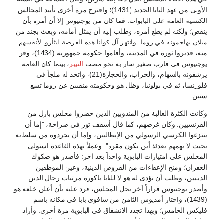
الأولى من عهد البابا الجديد (1431)؛ واقترح مرة أخرى تأييد المجالس
الكنسية العامة على البابوات. فما كان من يوجنيوس إلا أن أمره بأن
ينفض؛ ولكنه لم يطع أمره، وطلب إليه أن يمثل أمامه، وبعث بجند من
ميلان يهاجمونه في روما. وانتهز آل كولنا هذه الفرصة ليثأروا لأنفسهم
منه، فدبروا ثورة في المدينة، وأقاموا حكومة جمهورية (1434)، وفر
يوجنيوس في قارب صغير سار به نحو مصب
التيبر
، بينما كان العامة
يرشقونه بالسهام، والحراب، والحجارة(21)، واتخذ له ملجأ في
فلورنسا، ثم في بولونيا، وظل هو وحكومته منفيين عن روما تسع
سنين.
وكانت الكثرة الغالبة من المندوبين الذين حضروا مجلس بازل من
الفرنسيين. وكان غرضهم، كما قال أسقف تور في صراحة، "إما أن
ينتزعوا الكرسي الرسولي من الإيطاليين، وإما أن يجردوه من سلطانه
بحيث لا يهمهم بعدئذ أين يكون مقره". وعملاً بهذه القاعدة استولى
المجلس على امتيازات البابوية واحداً بعد آخر: فأصدر هو صكوك
الغفران؛ ومنح الإعفاءات من الفروض الدينية، وعين الموظفين
الدينيين، وطلب أن تؤدى له هو لا للبابا باكورة مرتبات رجال الدين.
وأصدر يوجنيوس قراراً آخر بحل المجلس، فرد عليه بأن أعلن خلعه هو
(1439)، واختار أمديوس الثامن من سافوي بابا في مكانه باسم
فليكس الخامس؛ وبهذا تجدد الانشقاق في البابوية مرة أخرى. وأراد