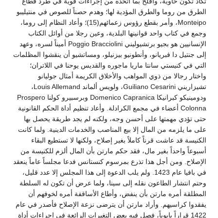
تكاد تكون خاوية، وأفلح بما اتخذه من إجراءات قوية في طرد قطاع
الطرق من روما والطرق المؤدية لها؛ وهدم حصناً للصوص في منتيليبو
Monteipo، وأمر بقطع رؤوس زعمائهم(15)؛ وأعاد النظام إلى روما،
وجمع في كتاب واحد قوانينها البلدية، وعين رجلا من أوائل الكتاب
الإنسانيين هو بجيو برتشيوليني Poggio Bracciolini أميناً لسره، وعهد
إلى جنتيل دا فبريانو، وأنطونيو بيزنيلو، ومساتشيو أن ينقشوا المظلمات
التي في كنيستي سانتا ماريا ماجوره والقديس يوحنا في اللاتران؛
واختار رجالا من ذوي المواهب والأخلاق الكريمة أمثال جوليانو
تشيزاريني Guiliano Cesarini، ولويس ألماند Louis Allemand،
ودومينيكو كبرانيكا Domenico Capranica وبرسبيرو كولنا Prospero
Colonna أعضاء في مجمع الكرادلة. وأعاد تنظيم أداة الحكم القانونية
حتى تؤدي مهمتها على أحسن وجه، ولكنه لم يجد طريقة يحصل بها
على ما يلزمه من المال إلا بيع المناصب والخدمات الدينية. ولما كانت
الكنيسة قد عاشت قرناً كاملاً بغير إصلاح، ولكنها لا تستطيع البقاء
أسبوعاً واحداً بغير مال، فقد حكم مارتن بأن المال ألزم للكنيسة من
الإصلاح. ومن أجل هذا تذرع بمرسوم كنستانس فدعا مجلساً عاماً ينعقد
في بافيا عام 1423. ولم يلب الدعوة إلى هذا المجلس إلا عدد قليل،
وحتم انتشار الطاعون نقله إلى سينا، ولما عرض أن تكون له السلطة
المطلقة أمره مارتن بأن ينفض، وأطاع الأساقفة أمره لخوفهم أن
يفقدوا كراسيهم. وأراد مارتن أن يترضى نزعة الإصلاح فأصدر في عام
1422 قراراً بابوياً، فصل فيه بعض التغيرات الرائعة في إجراءات أداة