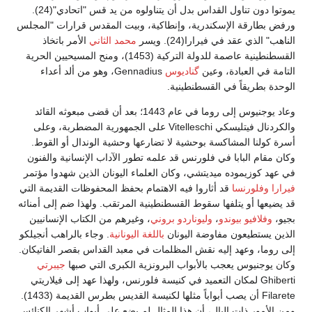
يموتوا دون تناول القداس بدل أن يتناولوه من يد قس "اتحادي"(24).
ورفض بطارقة الإسكندرية، وإنطاكية، وبيت المقدس قرارات "المجلس
الناهب" الذي عقد في فيرارا(24). ويسر
محمد الثاني
الأمر باتخاذ
القسطنطينية عاصمة للدولة التركية (1453)، ومنح المسيحيين الحرية
التامة في العبادة، وعين
گناديوس
Gennadius، وهو من ألد أعداء
الوحدة بطريقاً في القسطنطينية.
وعاد يوجنيوس إلى روما في عام 1443؛ بعد أن قضى مبعوثه القائد
والكردنال فيتليسكي Vitelleschi على الجمهورية المضطربة، وعلى
أسرة كولنا المشاكسة بوحشية لا تضارعها وحشية الوندال أو القوط.
وكان مقام البابا في فلورنس قد علمه تطور الآداب الإنسانية والفنون
في عهد كوزيموده ميديتشي، وكان العلماء اليونان الذين شهدوا مؤتمر
فيرارا
وفلورنسا
قد أثاروا فيه الاهتمام بحفظ المحفوظات القديمة التي
قد يضيعها أو يتلفها سقوط القسطنطينية المرتقب. ولهذا ضم إلى أمنائه
بجيو،
وفلافيو بيوندو
،
وليوناردو بروني
، وغيرهم من الكتاب الإنسانيين
الذين يستطيعون مفاوضة اليونان
باللغة اليونانية
. وجاء بالراهب أنجيلكو
إلى روما، وعهد إليه نقش المظلمات في معبد القداس بقصر الفاتيكان.
وكان يوجنيوس يعجب بالأبواب البرونزية الكبرى التي صبها
جيبرتي
Ghiberti لمكان التعميد في كنيسة فلورنس، ولهذا عهد إلى فيلاريتي
Filarete أن يصب أبواباً مثلها لكنيسة القديس بطرس القديمة (1433).
ومن الأمور ذات البال، أن هذا المثال لم يضع على أبواب أشهر الكنائس