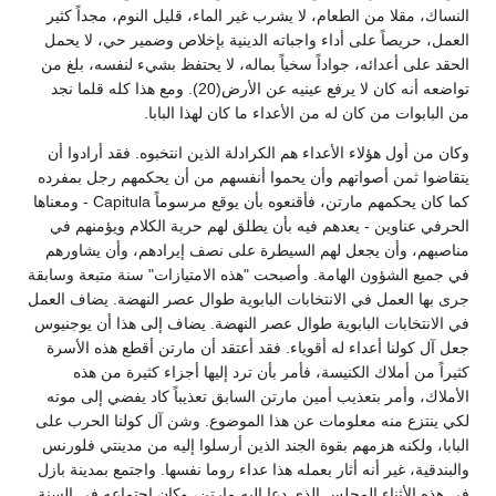
النساك، مقلا من الطعام، لا يشرب غير الماء، قليل النوم، مجداً كثير
العمل، حريصاً على أداء واجباته الدينية بإخلاص وضمير حي، لا يحمل
الحقد على أعدائه، جواداً سخياً بماله، لا يحتفظ بشيء لنفسه، بلغ من
تواضعه أنه كان لا يرفع عينيه عن الأرض(20). ومع هذا كله قلما نجد
من البابوات من كان له من الأعداء ما كان لهذا البابا.
وكان من أول هؤلاء الأعداء هم الكرادلة الذين انتخبوه. فقد أرادوا أن
يتقاضوا ثمن أصواتهم وأن يحموا أنفسهم من أن يحكمهم رجل بمفرده
كما كان يحكمهم مارتن، فأقنعوه بأن يوقع مرسوماً Capitula - ومعناها
الحرفي عناوين - يعدهم فيه بأن يطلق لهم حرية الكلام ويؤمنهم في
مناصبهم، وأن يجعل لهم السيطرة على نصف إيرادهم، وأن يشاورهم
في جميع الشؤون الهامة. وأصبحت "هذه الامتيازات" سنة متبعة وسابقة
جرى بها العمل في الانتخابات البابوية طوال عصر النهضة. يضاف العمل
في الانتخابات البابوية طوال عصر النهضة. يضاف إلى هذا أن يوجنيوس
جعل آل كولنا أعداء له أقوياء. فقد أعتقد أن مارتن أقطع هذه الأسرة
كثيراً من أملاك الكنيسة، فأمر بأن ترد إليها أجزاء كثيرة من هذه
الأملاك، وأمر بتعذيب أمين مارتن السابق تعذيباً كاد يفضي إلى موته
لكي ينتزع منه معلومات عن هذا الموضوع. وشن آل كولنا الحرب على
البابا، ولكنه هزمهم بقوة الجند الذين أرسلوا إليه من مدينتي فلورنس
والبندقية، غير أنه أثار بعمله هذا عداء روما نفسها. واجتمع بمدينة بازل
في هذه الأثناء المجلس الذي دعا إليه مارتن، وكان اجتماعه في السنة