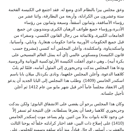
وعق مجلس بيزا بالنظام الذي وضع له. فقد اجتمع في الكنيسة الفخمة
ستة وعشرون من الكرادلة، وأربعة من البطارقة، واثنا عشر من
رؤساء الأساقفة، وثمانون أسقفاً، وسبعة وثمانون من رؤساء
الأديرة،ورؤساء جميع طوائف الرهبان الكبرى،ومندوبون عن جميع
الجامعات الكبيرةـ وثلاثمائة من رجال القانون الكنسي، وسفراء من
قبل جميع الحكومات الأوربية ماعدا حكومات هنغاريا، ونابلي، وأسبانيا،
واسكنديناوة، واسكتلندة، وأعلن المجلس أنه كنسي (مشروع حسب
قانون الكنيسة) ومسكوني عالمي (أي أنه يمثل العالم المسيحي على
بكرة أبيه) ـ وهي دعوى أغفلت الكنيسة الأرثوذكسية اليونانية والروسية.
ودعا هذا المجلس بندكت وجريجوري إلى المثول أمامه، فلمّا لم يلبّ
كلاهما الدعوة، وأعلن المجلس خلعهما، ونادى بكردنال ميلان بابا باسم
اسكندر الخامس (1409). وطلب هذا المجلس إلى البابا الجديد أن يدعو
إلى الانعقاد مجلساً عاماً آخر قبل شهر مايو من عام 1412 ثم أعلن
تأجيل جلساته.
وكان هذا المجلس يرجو أن يقضي على الانشقاق البابوي؛ ولكن بندكت
وجريجوري كلاهما رفضا أن يعترفا بسلطانه، فإن النتيجة لم تسفر إلاّ
عن وجود ثلاثة بابوات بدلاً من اثنين. ولم يساعد موت إسكندر الخامس
(1410) على إصلاح ذات البين، فقد اختار كرادلته خلفاً له يوحنا الثالث
والعشرين، أسلس الرجال قياداً، منذ أيام سلفه وسميه للجلوس على