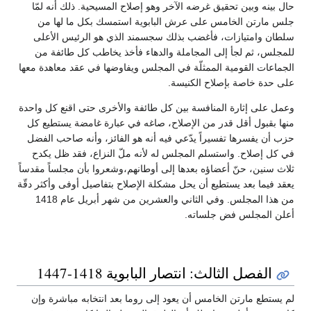
حال بينه وبين تحقيق غرضه الآخر وهو إصلاح المسيحية. ذلك أنه لمّا
جلس مارتن الخامس على عرش البابوية استمسك بكل ما لها من
سلطان وامتيازات، فأغضب بذلك سجسمند الذي هو الرئيس الأعلى
للمجلس، ثم لجأ إلى المجاملة والدهاء فأخذ يخاطب كل طائفة من
الجماعات القومية الممثلّة في المجلس ويفاوضها في عقد معاهدة معها
على حدة خاصة بإصلاح الكنيسة.
وعمل على إثارة المنافسة بين كل طائفة والأخرى حتى اقنع كل واحدة
منها بقبول أقل قدر من الإصلاح، صاغه في عبارة غامضة يستطيع كل
حزب أن يفسرها تفسيراً يدّعي فيه أنه هو الفائز، وأنه صاحب الفضل
في كل إصلاح. واستسلم المجلس له لأنه ملّ النزاع، فقد ظل يكدح
ثلاث سنين، حنّ أعضاؤه بعدها إلى أوطانهم،وشعروا بأن مجلساً مقدساً
يعقد فيما بعد يستطيع أن يحل مشكلة الإصلاح بتفاصيل أوفى وأكثر دقّة
من هذا المجلس. وفي الثاني والعشرين من شهر أبريل عام 1418
أعلن المجلس فض جلساته.
الفصل الثالث: انتصار البابوية 1418-1447
لم يستطع مارتن الخامس أن يعود إلى روما بعد انتخابه مباشرة وإن