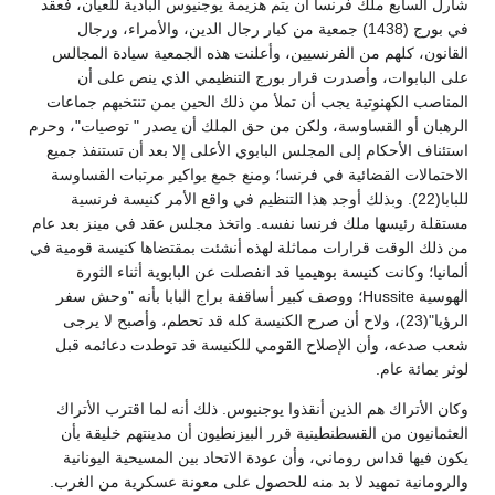
شارل السابع ملك فرنسا أن يتم هزيمة يوجنيوس البادية للعيان، فعقد
في بورج (1438) جمعية من كبار رجال الدين، والأمراء، ورجال
القانون، كلهم من الفرنسيين، وأعلنت هذه الجمعية سيادة المجالس
على البابوات، وأصدرت قرار بورج التنظيمي الذي ينص على أن
المناصب الكهنوتية يجب أن تملأ من ذلك الحين بمن تنتخبهم جماعات
الرهبان أو القساوسة، ولكن من حق الملك أن يصدر " توصيات"، وحرم
استئناف الأحكام إلى المجلس البابوي الأعلى إلا بعد أن تستنفذ جميع
الاحتمالات القضائية في فرنسا؛ ومنع جمع بواكير مرتبات القساوسة
للبابا(22). وبذلك أوجد هذا التنظيم في واقع الأمر كنيسة فرنسية
مستقلة رئيسها ملك فرنسا نفسه. واتخذ مجلس عقد في مينز بعد عام
من ذلك الوقت قرارات مماثلة لهذه أنشئت بمقتضاها كنيسة قومية في
ألمانيا؛ وكانت كنيسة بوهيميا قد انفصلت عن البابوية أثناء الثورة
الهوسية Hussite؛ ووصف كبير أساقفة براج البابا بأنه "وحش سفر
الرؤيا"(23)، ولاح أن صرح الكنيسة كله قد تحطم، وأصبح لا يرجى
شعب صدعه، وأن الإصلاح القومي للكنيسة قد توطدت دعائمه قبل
لوثر بمائة عام.
وكان الأتراك هم الذين أنقذوا يوجنيوس. ذلك أنه لما اقترب الأتراك
العثمانيون من القسطنطينية قرر البيزنطيون أن مدينتهم خليقة بأن
يكون فيها قداس روماني، وأن عودة الاتحاد بين المسيحية اليونانية
والرومانية تمهيد لا بد منه للحصول على معونة عسكرية من الغرب.