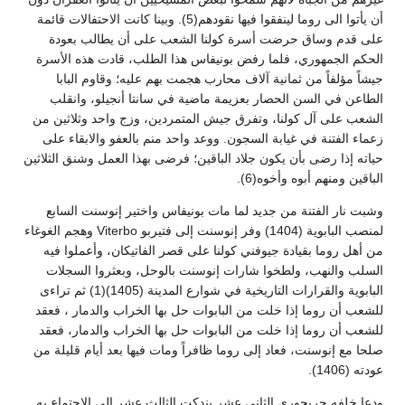
أن يأتوا الى روما لينفقوا فيها نقودهم(5). وبينا كانت الاحتفالات قائمة
على قدم وساق حرضت أسرة كولنا الشعب على أن يطالب بعودة
الحكم الجمهوري، فلما رفض بونيفاس هذا الطلب، قادت هذه الأسرة
جيشاً مؤلفاً من ثمانية آلاف محارب هجمت بهم عليه؛ وقاوم البابا
الطاعن في السن الحصار بعزيمة ماضية في سانتا أنجيلو، وانقلب
الشعب على آل كولنا، وتفرق جيش المتمردين، وزج واحد وثلاثين من
زعماء الفتنة في غيابة السجون. ووعد واحد منم بالعفو والابقاء على
حياته إذا رضى بأن يكون جلاد الباقين؛ فرضى بهذا العمل وشنق الثلاثين
الباقين ومنهم أبوه وأخوه(6).
وشبت نار الفتنة من جديد لما مات بونيفاس واختير إنوسنت السابع
لمنصب البابوية (1404) وفر إنوسنت إلى فتيربو Viterbo وهجم الغوغاء
من أهل روما بقيادة جيوفني كولنا على قصر الفاتيكان، وأعملوا فيه
السلب والنهب، ولطخوا شارات إنوسنت بالوحل، وبعثروا السجلات
البابوية والقرارات التاريخية في شوارع المدينة (1405)(1) ثم تراءى
للشعب أن روما إذا خلت من البابوات حل بها الخراب والدمار ، فعقد
للشعب أن روما إذا خلت من البابوات حل بها الخراب والدمار، فعقد
صلحا مع إنوسنت، فعاد إلى روما ظافراً ومات فيها بعد أيام قليلة من
عودته (1406).
ودعا خلفه جريجوري الثاني عشر بندكت الثالث عشر إلى الاجتماع به