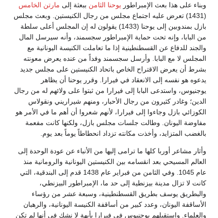
وبناء على هذا بعث الإمبراطور
يوحنا الثامن
ببعثة إلى
مارتن الخامس
(1431) تعرض عليه اجتماع مجلس من رجال الكنيستين. وبعث مجلس
بازل بمندوبين إلى يوحنا (1433) يقولون له إن المجلس أعلى سلطة
من البابا، وإنه تحت حماية الإمبراطور سجسمند، وأنه سيرسل المال
والجند للدفاع عن القسطنطينية إذا ما تعاملت الكنيسة اليونانية مع
المجلس لا مع البابا. وأرسل سجسمند وفداً من عنده يعرض معونته
بشرط أن يعرض الاقتراح الخاص باتحاد الكنيستين على مجلس جديد
يدعوه هو نفسه إلى الانعقاد في فيرارا. وقرر يوحنا أن يظاهر
يوجنيوس، واستدعى البابا إلى فيرارا من ثبتوا على ولائهم له من رجال
الدين؛ وغادر كثيرون من رجال الأحبار، ومنهم شيراريني ونقولاس
الكوزائي بازل وجاءوا إلى فيرارا، لأنهم شعروا أن أهم ما في الأمر هو
مفاوضة اليونان. وطالت جلسات مجلس بازل، ولكنها كانت مفعمة
بالغضب المتزايد، وأخذت مكانته تزداد انحطاطاً يوماً بعد يوم.
وأثار مشاعر أوربا كلها ما ترامى إليها من الأنباء عن عودة الوحدة إلى
العالم المسيحي بعد انقسامه بين الكنيستين اليونانية والرومانية منذ
عام 1045. وفي الثامن من فبراير عام 1438 قدم إلى البندقية، التي
كانت لا تزال مدينة بيزنطية إلى حد ما، الإمبراطور البيزنطي،
والبطريق يوسف بطريق القسطنطينية، وسبعة عشر من رؤساء
الأساقفة اليونان، وعدد كبير من أساقفة الكنيسة اليونانية، والرهبان
والعلماء. واستقبلهم يوجنيوس في فيرارا بأبهة لا نشك في أنها لم تكن