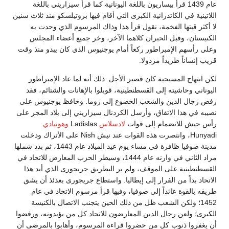
عام 1439 قرأ بيساريون باللغة اليونانية كما قرأ سيزاريني باللغة
اللاتينية في الكاتدرائية الكبرى التي أقام فيها بروتيلسكو منذ ثلاث سنين
لا أكثر قبتها الفخمة، نقول قرأ هذا وذاك المرسوم الذي وحدت به
الكنيستان، وقبل الحبران كلاهما الآخر، وخر جميع أعضاء المجلس
وعلى رأسهم الإمبراطور ركعاً أمام يوجنيوس الذي كان يبدو منذ وقت
قريب إنساناً طريداً مرذولا.
لكن ابتهاج المسيحية كان قصير الأجل. ذلك أنه لما عاد الإمبراطور
اليوناني وحاشيته إلى القسطنطينية، قوبلوا بالإهانات والشتائم، فقد
رفض رجال الدين والشعب الخضوع إلى روما. وحافظ يوجنيوس على
نصيبه في هذا الاتفاق، وأرسل الكردنال سيزاريني إلى بلاد المجر على
رأس جيش للانضمام إلى قوات
لادسلاس
Ladislas
وهونيادي
Hunyadi، وانتصرت هذه القوات عند نيش Nish على الأتراك ودخلت
مدينة صوفيا ظافرة في مساء يوم عيد الميلاد عام 1443، ثم بدد شملها
مراد الثاني في وارنه عام 1444، وسيطر الحزب المعارض للاتحاد في
القسطنطينية على الموقف، ولم ير البطريق جريجورى الذي أيد هذا
الاتحاد بداً من الفرار إلى إيطاليا. واستطاع جريجورى بعدئذ أن يشق
طريقه بالقوة عائداً إلى صوفيا، وفيها قرأ مرسوم الاتحاد في عام
1452؛ ولكن الشعب ظل من ذلك الحين يتجنب الاتصال بالكنيسة
الكبرى؛ ولعن رجال الدين المعارضون للاتحاد كل من يؤيدونه، ورفضوا
أن يغفروا ذنوب كل من حضروا قراءة المرسوم، وأهابوا بالمرضى أن