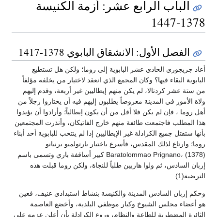
الباب الرابع عشر: أزمة الكنيسة
1378-1447
الفصل الأول: الانشقاق البابوي 1378-1417
أعاد جريجوري الحادي عشر البابوية إلى روما؛ ولكن هل تستطيع
البابوية البقاء فيها؟ وكان المجمع الذي انعقد لاختيار من يخلفه مؤلفاً
من ستة عشر كردنالا، لم يكن منهم إيطاليين غير أربعة، وقدم إليهم
ولاة الأمور في المدينة معروضاً يطلبون إليهم فيه أن يختاروا رجلاً من
أهل روما ، فإن لم يكن فلا أقل من أن يكون إيطالياً؛ وأرادوا أن يؤيدوا
هذا المطلب فاجتمعت طائفة منهم خارج الفاتيكان، وأنذرت المجتمعين
بأنها ستقتل جميع الكرادلة غير الإيطاليين إذا لم ينتخب للبابوية أحد أبناء
روما؛ وارتاع لذلك المقدس، فأسرع باختيار بارتولميو برنيانو
Baratolommao Prignano، (1378) كبير أساقفة باري وتسمى باسم
إربان السادس، ثم ولوا هاربين طلباً للنجاة، ولكن روما قبلت هذه
الترضية(1).
وحكم إربان السادس المدينة والكنيسة بنشاط استبدادي عنيف، فعين
هو أعضاء مجلس الشيوخ وكبار موظفي البلدية، وأخضع العاصمة
الثائرة المضطربة للطاعة والنظام، وروع الكرادلة بأن أعلن عزمه على