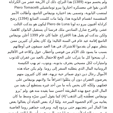
ولم يحسم موته (1389) هذا النزاع، ذلك أن الأربعة عشر من الكرادلة
الذين بقوا في معسكره اختاروا بيرو توماتشيلي Piero Tomacelli
لمنصب البابوية، وتسمى بعد اختياره بونيفاس التاسع، وأطالت الأمم
المنقسمة انقسام البابوية هذا، ولما مات كلمنت السابع (1394) رشح
كرادلة أفنيون بيرو ده لونا Piero de Luna ليكون هو بندكت الثالث
عشر، واقترح شارل السادس ملك فرنسا أن يستقيل البابوان كلاهما،
ولكن بندكت لم يقبل هذا الاقتراح. فلما كان عام 1399 أعلن بونيفاس
التاسع إقامة عيد عام في السنة التالية؛ وإذ كان يعلم أن كثيرين ممن
ينتظر منهم أن يقدموا للاشتراك في هذا العيد سيبقون في أوطانهم
بسبب ما يسود تلك الأيام من فوضى وأخطار، خول وكلاءه في الأقاليم
ـ أن يمنحوا كل ما يترتّب على الحج للاحتفال بالعيد من غفران للذنوب
وامتيازات لكل مسيحي يعترف بذنوبه، ويتوب، ثم يهب الكنيسة
الرومانية المال الذي يتطلبه السفر إلى روما. ولم يكن جباة هذه
الأموال رجال دين ذوي ضمائر حية نزيهة، فقد كان كثيرون منهم
يعرضون الغفران دون أن يتلقّوا اعترافاً ما؛ ولامهم بونيفاس على
فعلتهم، ولكنّه كان يحس بأنه ما من أحد غيره يستطيع أن يفيد من
المال الذي جمع بهذه الطريقة أحسن مما يفيده منه هو، ولم "يرو
بونيفاس تعطّشه إلى الذهب"(4) كما يقول أمين سرّه وسط ما كان
يعانيه من آلام الحصوة المبرحة. ولمّا أراد بعض الجباة أن يغتالوا بعض
هذا المال أمر بتعذيبهم حتى يردوه إليه. ومزقت جماهير روما الغاضبة
غيرهم من الجباة لأنهم سمحوا لبعض المسيحيين أن ينالوا الغفران دون