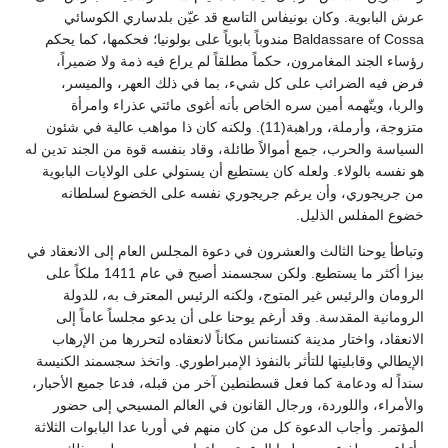
عرش البابوية. وكان بونيفاس التاسع قد عيّن بلدساري الكوسائي
Baldassare of Cossa مندوباً بابوياً على بولونيا؛ فحكمها، كما يحكم
رؤساء الجند المغامرون، حكماً مطلقاً لم يراع فيه ذمة ولا ضميراً،
فرض فيه الضرائب على كل شيء، بما في ذلك العهر، والميسر،
والربا، ويتّهمه أمين سره الخاص بأنه أغوى مائتي عذراء وامرأة
متزوجة، وأرملة، وراهبة(11). ولكنه كان ذا مواهب عالية في شئون
السياسة والحرب، جمع أموالاً طائلة، وقاد بنفسه قوة من الجند تدين له
هو نفسه بالولاء. ولعله كان يستطيع أن يستولي على الولايات البابوية
من جريجوري، وأن يرغم جريجوري نفسه على الخضوع لسلطانه
خضوع المفلس الذليل.
وتباطأ يوحنا الثالث والعشرون في دعوة المجلس العام إلى الانعقاد في
بيزا أكثر ما يستطيع. ولكن سجسمند أصبح في عام 1411 ملكاً على
الرومان والرئيس غير المتوج، ولكنه الرئيس المعترف به، للدولة
الرومانية المقدسة. وقد أرغم يوحنا على أن يدعو مجلساً عاماً إلى
الانعقاد، واختار مدينة كنستانس مكاناً لانعقاده لتحررها من الإرهاب
الإيطالي وقابليتها للتأثر بالنفوذ الإمبراطوري. واتخذ سجسمند الكنيسة
سنداً له ودعامة كما فعل قسطنطين آخر من قبله، فدعا جميع الأحبار،
والأمراء، واللوردة، ورجال القانون في العالم المسيحي إلى حضور
المؤتمر. وأجاب الدعوة كل من كان منهم في أوربا عدا البابوات الثلاثة