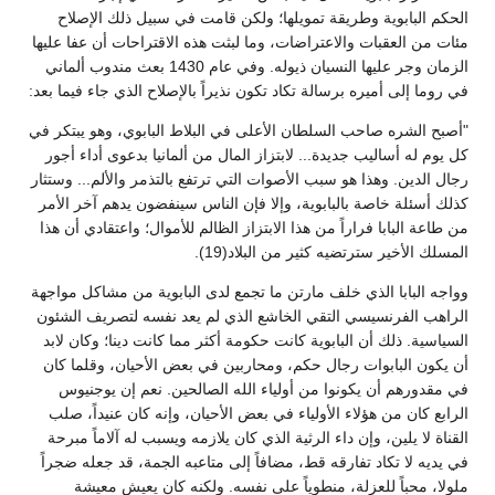
الحكم البابوية وطريقة تمويلها؛ ولكن قامت في سبيل ذلك الإصلاح
مئات من العقبات والاعتراضات، وما لبثت هذه الاقتراحات أن عفا عليها
الزمان وجر عليها النسيان ذيوله. وفي عام 1430 بعث مندوب ألماني
في روما إلى أميره برسالة تكاد تكون نذيراً بالإصلاح الذي جاء فيما بعد:
"أصبح الشره صاحب السلطان الأعلى في البلاط البابوي، وهو يبتكر في
كل يوم له أساليب جديدة... لابتزاز المال من ألمانيا بدعوى أداء أجور
رجال الدين. وهذا هو سبب الأصوات التي ترتفع بالتذمر والألم... وستثار
كذلك أسئلة خاصة بالبابوية، وإلا فإن الناس سينفضون يدهم آخر الأمر
من طاعة البابا فراراً من هذا الابتزاز الظالم للأموال؛ واعتقادي أن هذا
المسلك الأخير سترتضيه كثير من البلاد(19).
وواجه البابا الذي خلف مارتن ما تجمع لدى البابوية من مشاكل مواجهة
الراهب الفرنسيسي التقي الخاشع الذي لم يعد نفسه لتصريف الشئون
السياسية. ذلك أن البابوية كانت حكومة أكثر مما كانت دينا؛ وكان لابد
أن يكون البابوات رجال حكم، ومحاربين في بعض الأحيان، وقلما كان
في مقدورهم أن يكونوا من أولياء الله الصالحين. نعم إن يوجنيوس
الرابع كان من هؤلاء الأولياء في بعض الأحيان، وإنه كان عنيداً، صلب
القناة لا يلين، وإن داء الرثية الذي كان يلازمه ويسبب له آلاماً مبرحة
في يديه لا تكاد تفارقه قط، مضافاً إلى متاعبه الجمة، قد جعله ضجراً
ملولا، محباً للعزلة، منطوياً على نفسه. ولكنه كان يعيش معيشة