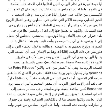
لها قيمة كبيرة في نظر اليونان الذين اعتادوا على الاحتفالات الفخمة
في بلادهم. ولما افتتح المجلس جلساته اختيرت عدة لجان لإزالة ما بين
الكنيستين من خلاف على حقوق البابا في الرياسة، وعلى استعمال
الخبز الفطير، وطبيعة الآلام التي تعانى في المطهر، وعلى انتقال الروح
القدس من الأب والابن أو إليه. وظل العلماء ثمانية أشهر يجادلون في
هذه المسائل، ولكنهم لم يصلوا فيها إلى اتفاق. وانتشر الطاعون في
بلدة فيرارا في هذه الأثناء، ودعا كوزيموده ميديتشي المجلس أن ينتقل
إلى فلورنس، على أن يستضيفه هو وأصدقاؤه. وتم هذا الانتقال بتلك
الصورة؛ ويؤرخ بعضهم بداية النهضة الإيطالية بدخول العلماء اليونان إلى
فلورنس في ذلك الوقت (1439). وهنا تم الاتفاق على أن الصيغة التي
يقبلها اليونان -وهي أن "الروح القدس يصدر من الأب عن طريق
الابن(22) (ex Patre per filium Procedit)- تعني بالضبط ما تعنيه
الصيغة الرومانية وهي أنه "يصدر من الأب والابن" ex Patre Filioque
procedit؛ ولم يستهل شهر يونية سنة 1439 حتى تم الاتفاق كذلك على
طبيعة آلام المطهر. أما حقوق البابا في الرياسة فقد أثارت نقاشاً حاراً،
حتى لقد أنذر الإمبراطور اليوناني أن ينفض المجلس. غير أن بيساريون
Bessarion كبير أساقفة نيقية، وهو بطبيعته رجل مسالم يسعى إلى
الصلح، استطاع التوفيق بين الطرفين إذ عثر على صيغة تعترف بسلطة
البابا العامة، ولكنها تحتفظ بما كان للكنائس الشرقية وقتئذ من حقوق
وامتيازات. وقبلت هذه الصيغة، ولما حل اليوم السادس من شهر يولية