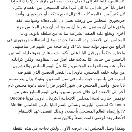
كنستانس، فلما عاد إلى العمل وجد نفسه في مأزق حرج؛ ذلك أنه إذا
اختار باباً آخر عاد إلى ما كان في العالم المسيحي من انقسام ثلاثي،
لأن كثيراً من أقاليمه كانت لا تزال تطيع بندكت أو جريجوري. وأنقذ
جريجوري المجلس من ورطته بعمل دل على دهائه وشهامته: فقد
وافق على أن يستقيل بشرط أن يسمح له بأن يدعو المجلس مرة
أخرى ويخلع عليه الصفة الشرعية بما له من سلطة بابوية. ودعا
المجلس إلى الانعقاد بهذه الصفة الجديدة، وقبل استقالته جريجوري في
الرابع من شهر يوليه سنة 1415، وأيد صحة من عيّنهم في مناصبهم،
واختاره حاكماً من قبل البابا على أنكونا حيث عاش هدوء طيلة السنتين
الباقيتين من حياته. أمّا بندكت فقد أصرّ على المقاومة، ولكن كرادلته
تخلّوا عنه وتصالحوا مع المجلس، ولمّا حلّ اليوم السادس والعشرون
من يوليه خلعه المجلس، فآوى إلى القصر الحصين الذي تقيم فيه
أسرته في بلنسية، حيث مات في سن التسعين، وهو لا يزال يعد نفسه
بابا بحق. وأصدر المجلس في شهر أكتوبر قراراً يحتم دعوة مجلس عام
آخر إلى الانعقاد في خلال خمس سنين، وفي اليوم السابع عشر من
نوفمبر اختارت لجنة المجلس الانتخابية الكردنال أدوني كولنا Oddone
Colonna لمنصب البابوية، وتسمّى باسم البابا مارتن الخامس Martin
V؛ وارتضاه العالم المسيحي بأجمعه، وبذلك انقضى عهد الانشقاق
الأعظم بعد فوضى دامت تسعاً وثلاثين سنة.
وهكذا وصل المجلس إلى غرضه الأول، ولكن نجاحه في هذه النقطة