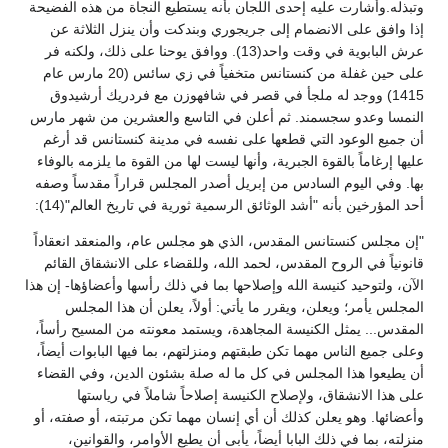
وتبذله.وأشارت عليه إحدى اللجان بأنه يستطيع النجاة من هذه الفضيحة
إذا وافق على الانضمام إلى جريجوري وبندكت وأن ينزل الثلاثة عن
عرش البابوية في وقت واحد(13). ووافق يوحنا على ذلك، ولكنه فر
على حين غفلة من كنستانس متخفياً في زي سائس (20 مارس عام
1415) ووجد له ملجأ في قصر في شافهوزن مع فردريك أرشيدوق
النمسا وعدو سجسمند. ثم أعلن في التاسع والعشرين من شهر مارس
أن جميع الوعود التي قطعها على نفسه في مدينة كنستانس قد أرغم
عليها إرغاماً بالقوة الجبرية، وأنها ليست لها من القوة ما يلزمه بالوفاء
بها. وفي اليوم السادس من إبريل أصدر المجلس قراراً مقدساً وصفه
أحد المؤرخين بأنه "أشد الوثائق الرسمية ثورية في تاريخ العالم"(14):
"إن مجلس كنستانس المقدس، الذي هو مجلس عام، والمنعقد انعقاداً
قانونياً في الروح المقدس، لحمد الله، وللقضاء على الانشقاق القائم
الآن، ولتوحيد كنيسة الله وإصلاحها بما في ذلك رأسها وأعضاؤها- إن هذا
المجلس يأمر؛ ويعلن، ويقرر ما يأتي: أولاً، يعلن أن هذا المجلس
المقدس... يمثل الكنيسة المجاهدة، ويستمد معونته من المسيح رأساً،
وعلى جميع الناس مهما تكن طبقتهم ومنزلتهم، بما فيها البابوات أيضاً،
أن يطيعوا هذا المجلس في كل ما له صلة بشئون الدين، وفي القضاء
على هذا الانشقاق، ولإصلاح الكنيسة إصلاحاً شاملاً في رياستها
وأعضائها. وهو يعلن كذلك أن أي إنسان مهما تكن مرتبته، أو صفته، أو
منزلته، بما في ذلك البابا أيضاً، يأبى أن يطيع الأوامر، والقوانين،