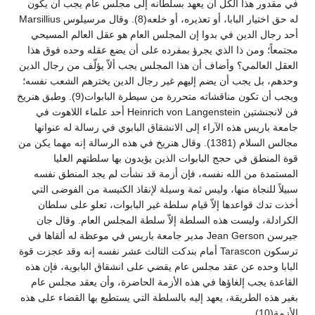
في مقدور هذا الكل أن يعهد بسلطانه إلى مجلس عام يجب أن يكون
له حق اختيار البابا، أو تعذيره، أو خلعه(8). وقال مرسيلوس Marsillius
أحد رجال الدين في بدوا إن المجلس العام هو عقل العالم المسيحي
مجتمعاً؛ ومن ذا الذي يجرؤ بمفرده على أن يضع عقله وحده فوق هذا
العقل العالمي؟ وأضاف أن هذا المجلس يجب ألاّ يؤلّف من رجال الدين
وحدهم، بل يجب أن يضم إليهم غير رجال الدين يخترهم الشعب نفسه؛
ويجب أن تكون مناقشاته متحررة من سيطرة البابوات(9). وطبق هنريخ
فن لانجنشتين Heinrich von Langenstein أحد علماء اللاهوت في
جامعة باريس هذه الآراء إلى الانشقاق البابوي في رسالة له عنوانها
مجالس السلام (1381). وقال هنريخ في هذه الرسالة إنه مهما يكن من
قوة المنطق في حجج البابوات الذين يؤيدون بها سلطتهم العليا
المستمدة من الله نفسه، فإن أزمة قد نشأت لم يجد المنطق نفسه
سبيلاً للنجاة منها، وليس ثمة وسيلة لإنقاذ الكنيسة من الفوضى التي
أخذت تدك قواعدها إلاّ قيام سلطة غير البابوات، تعلو على سلطان
الكرادلة، وليست هذه السلطة إلاّ سلطة المجلس العام. وقال جان
جيرسن Jean Gerson مدير جامعة باريس في موعظة له ألقاها في
ترسكون Tarascon أمام بندكت الثالث عشر نفسه إنه وقد عجزت قوة
البابا وحده عن عقد مجلس عام يقضي على انشقاق البابوية، فإن هذه
القاعدة يجب إلغاؤها في هذه الأزمة الحاضرة، وأن يعقد مجلس عام
بغير هذه الطريقة، يعهد إليه بالسلطة التي يستطيع بها القضاء على هذه
الأزمة(10).