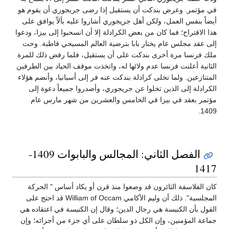
في مؤتمر. وعرض بندكت أن يستقيل إذا رضى جريجوري أن يقوم هو
أيضاً بنفس العمل، ولكن أهل جريجوري أشاروا عليه بألاّ يوافق على
هذا الاقتراح؛ فما كان من بعض الكرادلة إلا أن انسحبوا إلى بيزا، ودعوا
إلى عقد مجلس عام يختار بابا بترضية العالم المسيحي قاطبة. وحث
ملك فرنسا مرة أخرى بندكت على أن يستقيل، فلما رفض ذلك للمرة
الثانية أعلنت فرنسا عدم ولائها له، واتخذت موقف الحياد بين الطرفين
المتنازعين. ولما تخلى كرادلة بندكت عنه فر إلى أسبانيا، وأنضم هؤلاء
الكرادلة إلى الذين تخلوا عن جريجوري، وأصدروا جميعاً دعوة إلى
مؤتمر بعقد في بيزا في الخامس والعشرين من شهر مارس عام
1409.
الفصل الثاني: المجالس والبابوات 1409-
1417
كان الفلاسفة الثائرون قد وضعوا منذ قرن أو يكاد أساس " الحركة
المجلسية". ذلك أن وليم الأكامي William of Occam قد احتج على
القول بأن الكنيسة هي رجال الدين؛ وقال إن الكنيسة في اعتقاده هي
جماعة المؤمنين، وإن الكل ذو سلطان على أي جزء من أجزائه؛ وإن