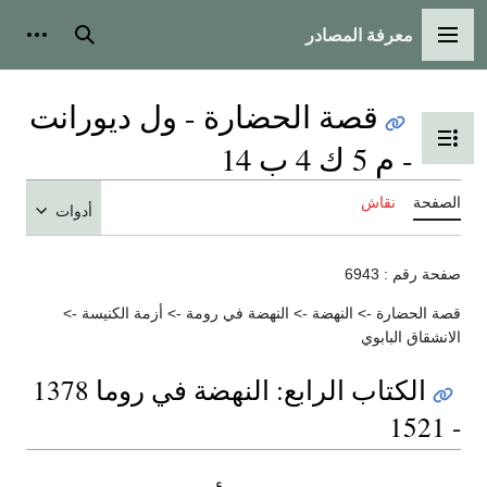
معرفة المصادر
القائمة الرئيسية
بحث
أدوات
قصة الحضارة - ول ديورانت
تبديل عرض جدول المحتويات
- م 5 ك 4 ب 14
الصفحة
نقاش
أدوات
صفحة رقم : 6943
قصة الحضارة -> النهضة -> النهضة في رومة -> أزمة الكنيسة ->
الانشقاق البابوي
الكتاب الرابع: النهضة في روما 1378
- 1521