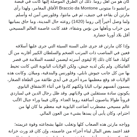
كان هو من أهل روما. ذلك أن الطرق الموصلة إليها كانت في قبضة
براتشيو دا منتونى Braccio da Montone الأفاق المغامر، ولهذا رأى
مارتن أن بقاءه في جنيف، ثم في مانتوا، وفلورنس آمن له وأسلم.
ولما وصل أخيراً إلى روما (1420) روعته حال المدينة، وما حاق بمبانيها
من خراب وبأهلها من بؤس وشقاء، فقد كانت عاصمة العالم المسيحي
أقل بلاد أوربا حضارة.
وإذا كان مارتن قد جرى على السنة السيئة التي جرى عليها أسلافه
فعين في المناصب ذات المرتب الضخم والسلطان الكبير أقاربه من آل
كولنا، فما كان ذلك إلا ليقوى أسرته ليضمن لنفسه السلامة في قصر
الفاتيكان. ولم يكن لديه جيش، ولكن الولايات البابوية التي كانت تحيط
بها من كل جانب جيوش نابلي، وفلورنس والبندقية، وميلان. وكانت هذه
الولايات قد وقع معظمها مرة أخرى في أيدي طائفة من الطغاة الصغار،
يسمون أنفسهم نواب البابا ولكنهم كادوا في أثناء الانشقاق البابوي
يكونون سادة مستقلين في ولاياتهم. وقد ظل رجال الدين في لمباردي
قروناً طوالا يناصبون أساقفة روما العداء. وكان فيما وراء جبال الألب
عالم مسيحي مضطرب أضاعت البابوية فيه معظم ما كان لها من
احترام، وكان يأبى أن يمدها بشيء من العون المالي.
وواجه مارتن هذه الصعاب كلها وتغلب عليها بشجاعته وقوة عزيمته؛
فقد اعتمد بعض المال لبناء أجزاء من عاصمته، وإن كان قد ورث خزانة