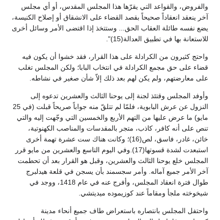
والفروض، والقواعد التي يقرّها هذا المجلس المقدس، أو أي مجلس
آخر ينعقد انعقاداً صحيحاً بقصد القضاء على الانشقاق أو إصلاح الكنيسة،
يضع نفسه طائلة العقاب الحق... وستتخذ إذا اقتضى الأمر وسائل أخرى
للاستعانة بها في تطبيق العدالة(15)".
واحتج كثيرون من الكرادلة على هذا القرار، فقد خشوا أن يكون فيه
قضاء على حق مجمع الكرادلة في انتخاب البابا؛ ولكن المجلس تغلب
على معارضتهم، ولم يكن لهم بعد ذلك إلاّ شأن صغير في نشاطه.
وأوفد المجلس وقتئذ لجنة إلى يوحنا الثالث والعشرين تدعوه إلى
النزول عن عرش البابوية، فلمّا لم تتلقّ منه جواباً صريحاً قبلت (في 25
مايو) ما عرض عليها من التهم الأربع والخمسين التي وجّهت إليه والتي
تنص على أنه كافر، كاذب، متجر بالمقدسات والمناصب الكهنوتية،
خائن، غادر، فاسق، لص(16)؛ وكانت هناك ست عشرة تهمة أخرى
استبعدت لشدة قسوتها(17).وفي اليوم التاسع والعشرين من مايو قرر
المجلس خلع يوحنا الثالث والعشرين، وقبل هو القرار بعد أن تحطمت
آخر الأمر جميع آماله. وأمر سجسمند بأن يسجن في قلعة هيدلبرج
طوال فترة انعقاد المجلس، وأفرج عنه في عام 1418، ووجد في
شيخوخته ملجأ ومقاماً عند كوزيموده ميديتشي.
واحتفل المجلس بانتصاره باستعراض طاف جميع أنحاء مدينة