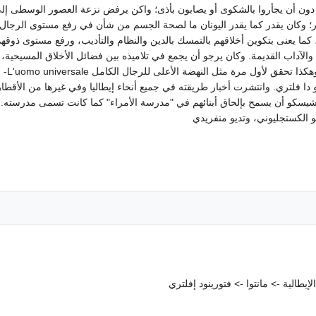
ن أن يجأروا بالشكوى أو يصابون بأذى؛ واكن يرفض نزعة العصور الوسطى إلى 
؛ وكان يقدر كما يقدر اليونان ما لصحة الجسم من شأن في رفع مستوى الرجال.
ة، كما يعنى بتكوين أخلاقهم بالتمسك بالدين والنظام والتأديب، ورفع مستوى ذوق
انية، والآداب القديمة. وكان يرجو أن يجمع في تلاميذه بين فضائل الأخلاق المسيحية
بالجمال
 دا فلتري. وانتشرت أخبار طريقته في جميع أنحاء إيطاليا وفي غيرها من الأقطار،
نتشيسكو أن يسمح بإلحاق أبنائهم في "مدرسة الأمراء" كما كانت تسمى مدرسته.
و الكستجليوني، وتديو منفريدي
طالية -> مانتوا -> فتورينود إفلتري