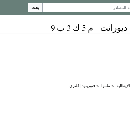
بحث
ت - م 5 ك 3 ب 9
طالية -> مانتوا -> فتورينود إفلتري