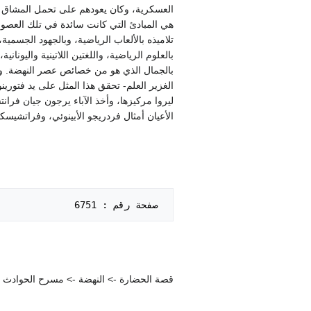
العسكرية، وكان يعودهم على تحمل المشاق دو
هي المبادئ التي كانت سائدة في تلك العصور
تلاميذه بالألعاب الرياضية، وبالجهود الجسمي
بالعلوم الرياضية، واللغتين اللاتينية واليون
الغزير العلم- تحقق هذا المثل على يد فتورينو
ليروا مركيزها، وأخذ الآباء يرجون جيان فرا
الأعيان أمثال فردريجو الأبينوئي، وفراتشيسك
 صفحة رقم : 6751   

قصة الحضارة -> النهضة -> مسرح الحوادث الإي