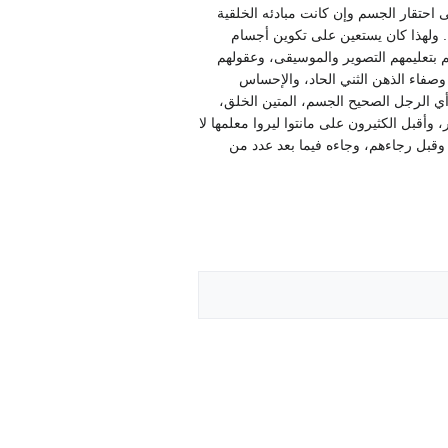
احتقار الجسم وإن كانت مبادئه الخلقية
 ولهذا كان يستعين على تكوين أجسام
هم بتعليمهم التصوير والموسيقى، وعقولهم
، وصفاء الذهن الثني الحاد، والإحساس
 الذي هو من خصائص عصر النهضة. وهكذا تحقق لأول مرة مثل النهضة الأعلى للرجال الكامل L'uomo universale- أي الرجل الصحيح الجسم، المتين الخلق،
 وأقبل الكثيرون على مانتوا ليروا معلمها لا
 وقبل رجاءهم، وجاءه فيما بعد عدد من