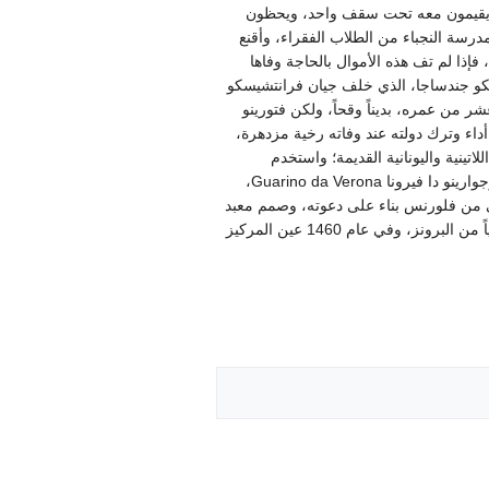
 فكانوا يقيمون معه تحت سقف واحد، ويحظون
درسة النجباء من الطلاب الفقراء، وأقنع
إذا لم تف هذه الأموال بالحاجة وفاها
شييع جنازته. وأثبت لدوفيكو جندساجا، الذي خلف جيان فرانتشيسكو
ادية عشر من عمره، بديناً وقحاً، ولكن فتورينو
اء وترك دولته عند وفاته رخية مزدهرة،
تينية واليونانية القديمة؛ واستخدم
النقاشين ليزينوا له ملحمتي الإنياذة والملهاة الإلهية، وأشأ أول مطبعة في مانتوا؛ وكان بوليتيان، وبيكوا دلا ميرندولا، وفيليفو،وجوارينو دا فيرونا Guarino da Verona،
رتي من فلورنس بناء على دعوته، وصمم معبد
الإنكوروناتا Ancoronata في الكتدرائية، وكنيستي سانتا أندريا وسانتا سيستيانو. وجاء أيضاً دوناتيلو وصب للدوفيكو تمثالاً نصفياً من البرونز، وفي عام 1460 عين المركيز