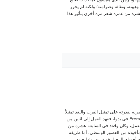
هيبته، ونقائه وصرامته؛ ولكنه لم يخرر
ية عشرة من عمره شعر مرة أخرى بتأثير هذا
قواعده كلها وأدهش جميع معاصريه بقدرته على تمثيل القرب والبعد تمثيلاً
صادقاً إلى حد الفظاظة. وتلقى سكوارانشيوني في عام 1448 دعوة لعمل مظلمات في كنيسة الرهبان الإرمتاني Eremitani Friars في بدوا، فعهد العمل إلى اثنين من
 العمل، وكان وقتئذ في السابعة عشرة من
 مأخوذة من العصور الوسطى، أما طريقة
ت أجسام الرجال قوية، ودروع الجنود