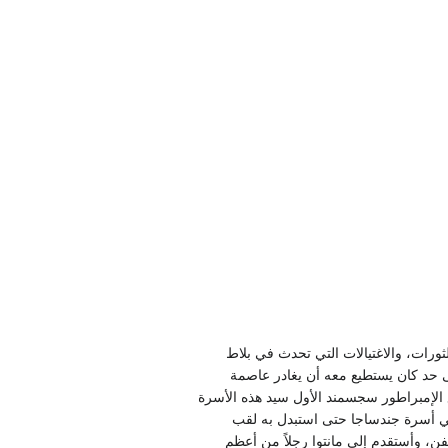
ورات، والاغتيالات التي تحدث في بلاط
دساجا Luigi Gonzaga رئيس الشعب (1328) استتب الأمر لبيته إلى حد كان يستطيع معه أن يغادر عاصمة
ع الإمبراطور سجسمند الأول سيد هذه الأسرة
صبح هذا اللقب من ذلك الحين وراثياً في أسرة جندساجا حتى استبدل به لقب
وناصر الفن، وأستقدم إلى مانتوا رجلاً من أعظم