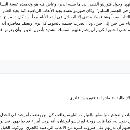
Casa Zoj أي البيت المبتهج. وحول فتورينو القصر إلى ما يشبه الدير، وعاش فيه هو وتلاميذه ع
م في الجسم السليم". وكان فتورينو نفسه يجيد الألعاب الرياضية كما يجيد العلم، ف
الثياب صيفاً وشتاء، ولا يحتذي إلا الصنادل في أشد الأيام برداً. وإذ كان ذا م
لصيام من حين إلى حين، وبأن يضرب جسمه بالسوط كل يوم. ويعتقد معاصره أنه 
تهم على الخلق الكريم أن يحتم عليهم التمسك الشديد بأصول الدين، وأن يغرس 
طالية -> مانتوا -> فتورينود إفلتري
اد، والفحش، والنطق بالعبارات النابية، يعاقب كل من يغضب أو يحتد في الجدل
ن يقول له، كما قالت زوجة لورندسو لبولتيان، أنه يربي أمراء قد يواجهون في يو
تهم أن يدربهم على ضروب كثيرة من الألعاب الرياضية كالجري، وركوب الخيل، وا