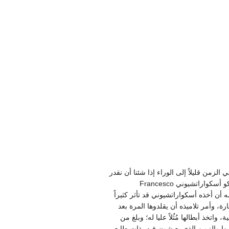
 وعلينا أن نراجع في الزمن قليلاً إلى الوراء إذا شئنا أن نقدر
أعمال منتينيا الجميلة حق قدرها. لقد قيد اسمه في نقابة المصورين في بدوا ولما يتجاوز العاشرة من العمر. وكان فرانتشيسكو أسكواراتشيوني Francesco
دمه أن أخذه أسكواراتشيوني قد تأثر كثيراً
، وأمر تلاميذه أن يقلدوها المرة بعد
تخذ أبطالها مُثُلاً عليا له؛ وبلغ من
يها والزمن الذي يعيشون فيه، ذات طابع