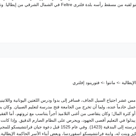
رجال التربية وأنبلهم ليعلم أبنائه. واتخذ فتورينو لقبه من مسقط رأسه بلدة فل
طالية -> مانتوا -> فتورينود إفلتري
مس عشر اجتياح السيل الجاف، فسافر إلى بدوا ودرس اللغتين اليونانية واللاتينية
عمل خادماً عنده، ولما أن تخرج من الجامعة فتح مدرسة لتعليم الصبيان. وكان 
ثرة المال؛ وكان يتقاضى من أغنى التلاميذ أجراً يتناسب مع ثروتهم، أما الفقر
بذلوا في التعليم أقصى الجهود، ويحرص على النظام الصارم الدقيق. وإذا كانت
المدينة الجامعية الصاخب فقد نقل فتورينو مدرسته إلى البندقية (1423). وفي 
لمركيز وبنت له، وابنة فرانتشيسكو اسفوردسا، وبعض أبناء الأسر الحاكمة الإيطال