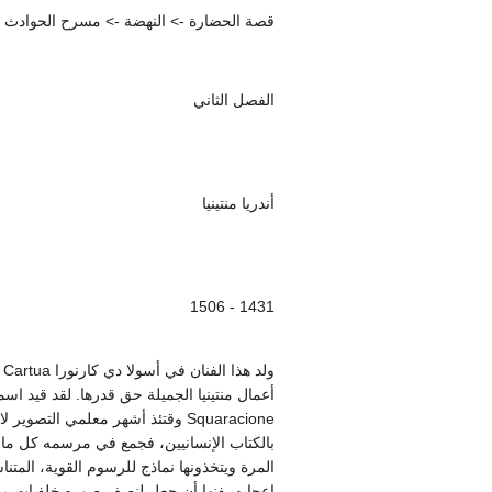
قصة الحضارة -> النهضة -> مسرح الحوادث الإيطا
الفصل الثاني
أندريا منتينيا
1431 - 1506
Squaracione وقتئذ أشهر معلمي ال
بالكتاب الإنسانيين، فجمع في مرسمه كل ما كا
المرة ويتخذونها نماذج للرسوم القوية، المتناس
إعجابه بفنها أن جعل لنصف صوره خلفيات من ف