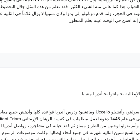
الشباب هذا كما عانى منه الشيء الكثير. فقد تعلم من هذه المثل جلال التخطيط و
تة في الحجر، ولما قدم دوناتيلو إلى بدوا وكان منتينيا لا يزال غلاماً في الثان
 إنه افتتن في الوقت عينه بعلم المنظور
لية -> مانتوا -> أندريا منتينيا
الجديد الذي نما حديثاً في فلورنس على يد ماسولينو، وأتشيلو Uccello وماتشيو؛ ودرس أندريا 
يا. وأتم نقولو لوحتين من الطراز ممتاز ثم فقد حياته في مشاجرة، وواصل أندريا
ي السبع سنين التالية شهرته في جميع أنحاء إيطاليا. وكانت موضوعات الرسوم
نت الخلفيات مأخوذة من العمارة الرومانية القديمة ومفصلة بعناية شديدة، وكان