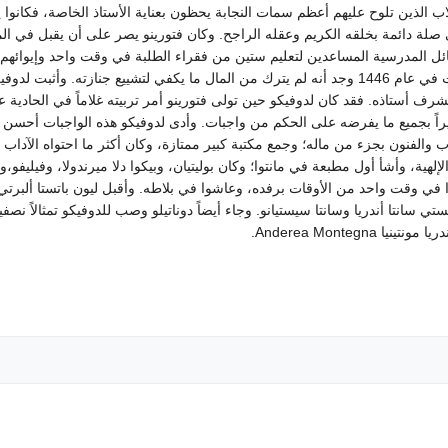
يه. وكان الطلاب الذين تلوح عليهم أعظم سمات النجابة يحظون بعناية الأستاذ الخاصة،
ى صلة دائمة بخلقه الكريم وعقله الراجح. وكان فتورينو يصر على أن يقبل في الم
ئل المدرسية المساعدين لتعليم ستين من فقراء الطلبة في وقت واحد وإيوائهم، ف
فتورينو من موارده الخاصة الضئيلة؛ ولما مات في عام 1446 وجد أنه لم يترك من المال ما يكفي لت
أنه تلميذ خليق بأن يشرف أستاذه. فقد كان لدوفيكو حين تولى فتورينو أمر تربيته غلاماً في الح
 بجميع ما يفرضه على الحكم من واجبات. وأدى لدوفيكو هذه الواجبات أحسن أد
الفنون بجزء من ماله؛ وجمع مكتبة كبير ممتازة، وكان أكثر ما احتواه الآداب اللا
متعوا في وقت واحد من الأوقات برفده، وعاشوا في بلاطه. وأقبل ليون باتستا ألب
Anderea Montegn.