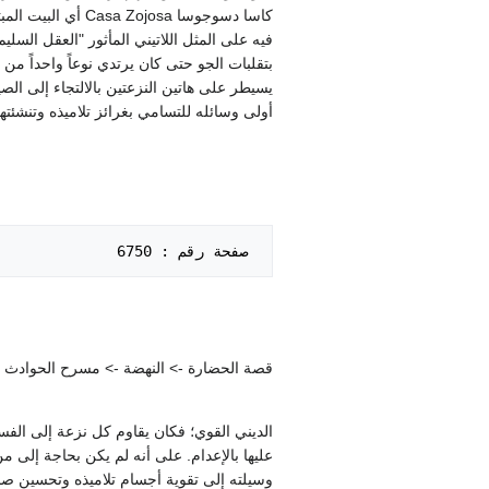
كاسا دسوجوسا osa
فيه على المثل اللاتيني المأثور "العقل السلي
بتقلبات الجو حتى كان يرتدي نوعاً واحداً من 
يسيطر على هاتين النزعتين بالالتجاء إلى ا
أولى وسائله للتسامي بغرائز تلاميذه وتنشئ
 صفحة رقم : 6750   

قصة الحضارة -> النهضة -> مسرح الحوادث الإي
الديني القوي؛ فكان يقاوم كل نزعة إلى الفس
عليها بالإعدام. على أنه لم يكن بحاجة إلى م
وسيلته إلى تقوية أجسام تلاميذه وتحسين صح