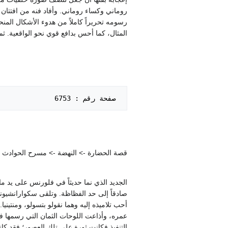
روماني وكساء روماني. وأفاد فنه من افتتان 
رسومه تحريراً كاملاً من هدوء الأشكال المنحو
المثال، كما أحس بدافع قوي نحو الواقعية. ثم
 صفحة رقم : 6753   

قصة الحضارة -> النهضة -> مسرح الحوادث الإيطا
أحب تلاميذه إليه وهما نقولو بتسولو، ومنتين
عمره، وأذاعت اللوحات الثمان التي رسمها ف
التنفيذ فكانت ثورة على تلك العصور؛ فقد كا