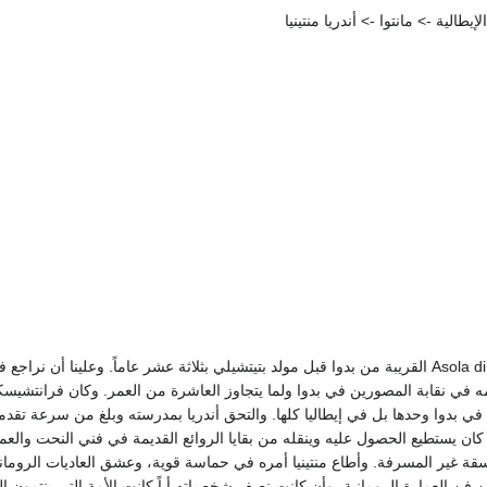
لية -> مانتوا -> أندريا منتينيا
ولد هذا الفنان في أسولا دي كارنورا Asola di Cartua القريبة من بدوا قبل مولد بتيتشيلي بثلاثة عشر عاماً.
تصوير لا في بدوا وحدها بل في إيطاليا كلها. والتحق أندريا بمدرسته وبلغ من سرعة تق
ن يستطيع الحصول عليه وينقله من بقايا الروائع القديمة في فني النحت والعمارة
قة غير المسرفة. وأطاع منتينيا أمره في حماسة قوية، وعشق العاديات الرومانية، وا
ن العمارة الرومانية، وأن كانت نصف شخصياته أياً كانت الأمة التي ينتمون إل