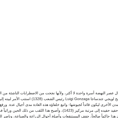
ل عصر النهضة أسرة واحدة لا أكثر، ولأنها نجحت من الاضطرابات الناشئة من الث
الحكام، والانقلابات السياسية؛ذلك أنه لما أصبح لويجي جن
 الأخرى ليكون قائداً لجيوشها- واتبع خلفاؤه هذه العادة مدى أجيال عدة. ورف
من الوجهة النظرية جيان فرانتشيسكو الأول حفيد حفيده إلى مرتبة مركيز (1423)، وأ
قب دوق (1530). وكان جيان هذا حاكماً صالحاً، جفف المستنقعات وأصلح أحوال الزراعة والصناعة، 