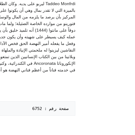
Taddeo Monfrdi ليربو على يد
بالميزة التي لا تقدر بمال وهي أن يكونوا عل
المركيز بأن يرصد ما يلزمه من المال والوسا
دوقاً على مانتوا (1444) 
عمله كيف يسيطر على شهيته وأن يكون جديراً
وفعل ما يفعله أمير النهضة الحق فخص الآداب و
وبلاتينا من بين الكتاب الإنسانيين الذين ت
في خدمته فناناً من أعظم فناني النهضة هو أندريا مونتينيا a
 صفحة رقم : 6752   
