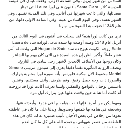
السادس من شهر إبريل، وفي الساعة الاولى، وقعت عيناي في كنيسة
القديسة كلارا Santa Clara بأفنيون على لورا Laura التي تمتاز
بفضائلها، والتي ذاعت شهرتها في أغاني. وفي تلك المدينة نفسها، وفي
الشهر نفسه، وفي اليوم السادس بعينه، وفي الساعة الاولى ذاتها، من
عام 1348 احتجب هذا الضوء من نهارنا.
ترى من كانت لورا هذه؟ لقد سجلت في أفنيون في اليوم الثالث من
أبريل عام 1348 وصية أوصت بها سيدة تدعى لوراده ساد Laura de
Sade زوجة الكونت هيوج ده ساد Hugue de Sade التي ولدت له أثنى
عشر طفلاً. وأكبر الظن إن هذه السيدة هي التي كان يهيم بها الشاعر،
وكان زوجها من الأسلاف الأبعدين لأشهر رجل سادي في التاريخ.
وتصف الرواية المأثورة نقشاً دقيقاً يعزى إلى سيمون مرتينى Simone
Martini محفوظ الآن بمكتبة فلورنس بأنه صورة لورا محبوبة بترارك،
والصورة ذات وجه جميل رقيق، وفم ظريف، وأنف مستقيم، وعينين
ناعستين توحيان بالتواضع والتفكير. ولسنا نعرف أكانت لورا قد تزوجت
أم كانت أما شابة حين وقعت عليها عين بترارك أول مرة.
ومهما يكن من أمرها فإنها تلقت هيامه بها في هدوء، وأبعدته عنها،
وشجعته في هيامه بها بتمنعها وصدودها. ويدلنا على ما كان في عاطفته
نحوها من إخلاص في بعض الأحيان تأنيب ضميره له لما كان في هذه
العاطفة من عنصر شهواني، وحمده الله على كل ما كان لعدم
استجابتها لحبه من أثر في تهذيب هذا الحب والسمو به.