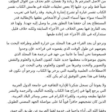
من الأصل المترجم بلا زيادة ولا نقصان، فلم نحذف من أقوال المؤلف
شيئاً قط ولم نزد عليها إلا بعض تعليقات قليلة في هامش الكتاب تفسر
الكتاب تفسر عبارة أو تشرح إشارة تاريخية. وقد راعينا في تعريب
الأسماء سواء منها أسماء المدن أو الأشخاص نطقها بالإيطالية قدر
المستطاع بعد أن حققنا هذا النطق بقدر ما وصل إليه جهدنا. ولهذا قد
يجد القارئ فيها بعض الخلاف عن الأجزاء السابقة ولكنه خلاف قليل
سنتداركه في تلك الأجزاء عند إعادة طبعها.
ونرجو أن يجد القراء في هذا المجلد من غزارة العلم وطرافة البحث ما
يعوضهم عن طول الوقت الذي يقضونه في قراءته. فإن وجدوا
فسيعوضنا نحن أيضاً ما عانينا من جهد في ترجمة هذا المجلد الذي
يحتوي موضوعات معظمها جديد علينا، كفنون العمارة والعلوم والنقش
والتصوير والنحت وغيرها من الفنون والعلوم، وفي البحث عن
الاصطلاحات العلمية والفنية التي يزخر بها الكتاب، ونرجو أن نكون قد
وفقنا في هذا بعض التوفيق إن لم يكن كله.
ولا يفوتنا أن نسجل شكرنا للإدارة الثقافية في جامعة الدول العربية
التي يرجع إليها في إخراج هذا الكتاب وللجنة التأليف والترجمة والنشر
عنايتها بطبعه ونشره، وللقراء الكرام في مصر وسائر البلاد العربية،
الذين كان تشجيعهم حافزاً قوياً لنا على مواصلة الجهد المضني الطويل.
وفقنا الله إلى أداء واجبنا في خدمة لغتنا العربية عن طريق الترجمة،