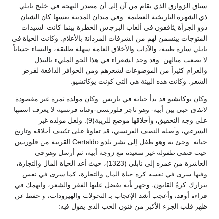
سباق الزوارق الذي يقام من آن إلى آن مصدر البهجة في خليج نابلي
ذي الشهرة التاريخية العظيمة. وفي ميدان المدينة نفسها كان الشبان
ذوو الجرأة يثاقفون في ألعاب البرجاس الخطرة بينما كانت السيدات
المتوجات يبتسمن لهم من الشرفات المزدانة بالأعلام. وكانت الحياة في
نابلي سارة طيبة، والآداب والأخلاق العامة سهلة طليقة، والنساء حساناً
لا يصعب منالهن. وقد وجد الشعراء في هذا الجو المليء بالتبذل
والغرام كثيراً من الموضوعات لشعرهم ومن الحوافز الدافعة لقرض
الشعر. وكانت هذه البيئة هي التي كونت يوكاتشيو.
وكان يوكاتشيو قد بدأ حياته في باريس. وكان مولده ثمرة غير مقصودة
لاتفاق حبي بين أبيه- وهو تاجر فلورنسي-وفتاة فرنسية لا يعرف اسمها
على وجه التحقيق، وأخلاقها موضع للريبة(9). ولعل مولده غير
الشرعي، وأصله النصف الفرنسي، قد تعاونا على تكييف أخلاقه وتاريخ
حياته. وجئ به وهو طفل إلى تشر تلدو Certaldo القريبة من فلورنس
حيث قضى طفولة غير سعيدة مع زوجة أبيه، ثم أرسل وهو في
العاشرة من عمره إلى نابلي (1323)، حيث أعد الحياة المال والتجارة،
وفيها سرى في نفسه كره حياة المال والتجارة، كما سرى في نفس
بترارك كرهُ القانون، وجهر بأنه يفضل عليها الفقر والشعر، وانهمك في
قراءة أوفد، وأعجب أشد الإعجاب بـ التحولات والهيرودات، و حفظ عن
ظهر قلب الجزء الأكبر من فنون الحب الذي يقول فيه: