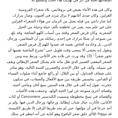
وكان في هذه الأثناء يعيش في بروفانس، بلاد شعراء الفروسية
الغزلين، وكان صدى أغانيهم لا يزال يتردد في أفنيون، وصار بترارك،
كما صار دانتي من قبله بجيل من الزمان من هؤلاء الشعراء الغزلين
على غير علم منه، يعبر عن عاطفته بألف حيلة وحيلة من الحيل
الشعرية. وكان قرض الشعر وقتئذ من أسباب اللهو الشائعة. وقد بلغ
من شيوعه أن شكا بترارك في إحدى رسائله من أن المحامين، ورجال
الدين، بل وخادمه الخاص نفسه قد عمدوا كلهم إل قرض الشعر،
ويقول إنه يخشى ألا يمضى وقت طويل حتى "تشرع الماشية نفسها أن
تخور شعراً " (3). وقد ورث عن بلاده بحر الأغاني، وربط بينه وبين
الشعر المقفى العسير الذي ظل مائة عام يشكل الشعر الإيطالي ويقف
في سبيله، وألف في خلال الإحدى والعشرين السنة التالية، وهو سائر
على ضفاف الجداول، أو بين التلال، أو راكع خاشع أثناء صلوات المساء
أو القداس، يتحسس طريقه بين صيغ الأفعال والصفات، في سكون
حجرته، تقول إنه ألف في خلال هذه السنين سبع أغان ومائتي أغنية،
وقصائد أخرى متنوعة عن لورا الحية الولود. وجمعت هذه الأغنيات
والقصائد في نسخ مخطوطة وسميت الكندسنير Canzoniere أو كتاب
الأغاني، فأثارت خيال شباب إيطاليا، ورجالها، ورجال الدين فيها. ولم ير
أحد حرجا في أن مؤلفها، حين لم يجد طريقا للرقى إلا طريق الكنيسة،
قد تيفخ%-@أي حلق شعر اليافوخ وهو كناية عن أنه انتظم في سلك