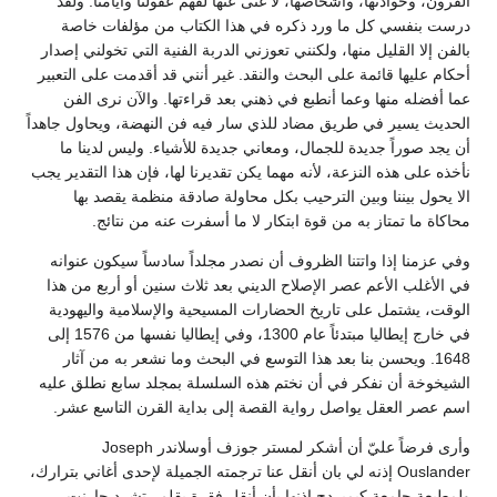
القرون، وحوادثها، وأشخاصها، لا غنى عنها لفهم عقولنا وأيامنا. ولقد
درست بنفسي كل ما ورد ذكره في هذا الكتاب من مؤلفات خاصة
بالفن إلا القليل منها، ولكنني تعوزني الدربة الفنية التي تخولني إصدار
أحكام عليها قائمة على البحث والنقد. غير أنني قد أقدمت على التعبير
عما أفضله منها وعما أنطبع في ذهني بعد قراءتها. والآن نرى الفن
الحديث يسير في طريق مضاد للذي سار فيه فن النهضة، ويحاول جاهداً
أن يجد صوراً جديدة للجمال، ومعاني جديدة للأشياء. وليس لدينا ما
نأخذه على هذه النزعة، لأنه مهما يكن تقديرنا لها، فإن هذا التقدير يجب
الا يحول بيننا وبين الترحيب بكل محاولة صادقة منظمة يقصد بها
محاكاة ما تمتاز به من قوة ابتكار لا ما أسفرت عنه من نتائج.
وفي عزمنا إذا واتتنا الظروف أن نصدر مجلداً سادساً سيكون عنوانه
في الأغلب الأعم عصر الإصلاح الديني بعد ثلاث سنين أو أربع من هذا
الوقت، يشتمل على تاريخ الحضارات المسيحية والإسلامية واليهودية
في خارج إيطاليا مبتدئاً عام 1300، وفي إيطاليا نفسها من 1576 إلى
1648. ويحسن بنا بعد هذا التوسع في البحث وما نشعر به من آثار
الشيخوخة أن نفكر في أن نختم هذه السلسلة بمجلد سابع نطلق عليه
اسم عصر العقل يواصل رواية القصة إلى بداية القرن التاسع عشر.
وأرى فرضاً عليّ أن أشكر لمستر جوزف أوسلاندر Joseph
Ouslander إذنه لي بان أنقل عنا ترجمته الجميلة لإحدى أغاني بترارك،
ولمطبعة جامعة كيمبردج إذنها بأن أنقل فقرة بقلم رتشرد جارنت