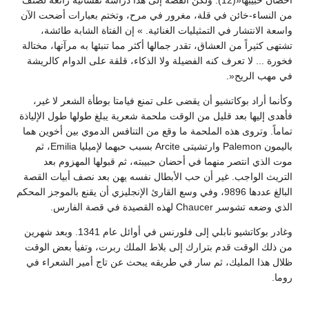
أحضان حبيبها«(12). ولكن القصة إلى هذا دراسة نفسانية رائعة لصنف
من النساء-خائن في قلة، مغرور في مرح، وتختم بعبارات أضحت الآن
واسعة الانتشار في التمثيليات الغنائية. » إن الفتاة الشابة طائشة،
تشتهى كثيراً من العشاق، تقدر جمالها أكثر مما تنبئها به مرآتها، مختالة
فخورة ... لا تعرف كنه الفضيلة ولا الذكاء، قلقة على الدوام كالريشة
في مهب الريح«.
وكأنما أراد بوكاتشيو أن يقضى على تمنع فيامتا بوطأة الشعر لا غير،
فأهدى إليها بعد قليل من الوقت ملحمة شعرية يبلغ طولها طول الإلياذة
تماماً. وتروى هذه الملحمة ما وقع من التنافس الدموي بين أخوين هما
باليمون Palemon وارتشيتى Arcite بسبب حبهما لإميليا Emilia، ثم
موت الذي انتصر منهما في أحضان حبيبته، ثم قبولها المهزوم بعد
التريث الواجب. غير أن حب الأبطال نفسه يهن بعد نصف أبيات القصة
البالغ عددها 9896، وفي وسع القارئ الإنجليزي أن يقنع بالموجز المحكم
الذي وضعه تشوسر Chaucer لهذه القصيدة في قصة الفارس.
وغادر بوكاتشيو نابلي إلى فلورنس في أوائل عام 1341. وبعد شهرين
من ذلك الوقت قدم بترارك إلى بلاط الملك ربرت، وتفيأ بعض الوقت
ظلال هذا المليك، ثم سار في طريقه يبحث عن تاج أمير الشعراء في
روما.