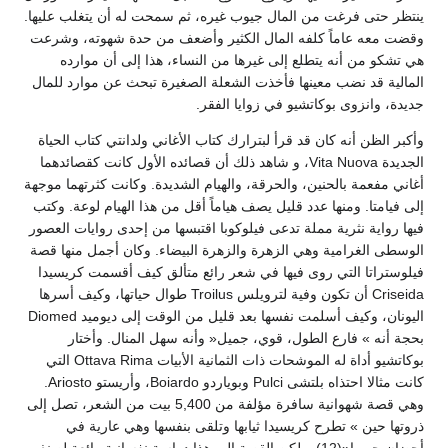
ينتظر حتى فرغت من المال جيوب غيره، ثم سمحت له أن يتغلب عليها.
وقضت معه عاماً كلفه المال الكثير وأضعف من حدة شهوته، وشرعت
هي تشكو من أنه يتطلع إلى غيرها من النساء، هذا إلى أن موارده
المالية قد نضب معينها فأخذت الشعلة الصغيرة تبحث عن موارد للمال
جديدة، وانزوى بوكاتشيو في زوايا الفقر.
وأكبر الظن أنه كان قد قرأ لبترارك كتاب الأغاني ولدانتي كتاب الحياة
الجديدة Vita Nuova، و شاهد ذلك أن قصائده الأول كانت كقصائدهما
أغاني مفعمة بالحنين، والحرقة، والهيام الشديدة. وكانت كثرتهما موجهة
إلى فيامتا. ومنها عدد قليل يصف هياماً أقل من هذا الهيام لوعة. وكتب
فيها رواية نثرية مملة تدعى فيلوكوبا اقتبسها من إحدى روايات العصور
الوسطى الغرامية وهي الزهرة والزهرة البيضاء. وكان أجمل منها قصة
فيلوستراتا التي روى فيها في شعر رائع متألق كيف أقسمت كريسيدا
Criseida أن تكون وفية لترويلس Troilus طوال حياتها، وكيف أسرها
اليونان، وكيف أسلمت نفسها بعد قليل من الوقت إلى ديوميد Diomed
بحجة أنه » فارع الطول، قوي، جميل« وأنه سهل المنال. وأختار
بوكاتشيو أداة له الموشحات ذات الثمانية الأبيات Ottava Rima التي
كانت مثالا احتذاه بلتشى Pulci وبوياردو Boiardo، وأريستو Ariosto.
وهي قصة شهوانية سافرة مؤلفة من 5,400 بيت من الشعر، تصل إلى
ذروتها حين » تطرح كريسيدا ثيابها وتلقى بنفسها وهي عارية في