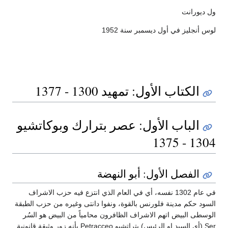
ول ديورانت
لوس أنجليز في أول ديسمبر سنة 1952
الكتاب الأول: تمهيد 1300 - 1377
الباب الأول: عصر بترارك وبوكاتشيو
1304 - 1375
الفصل الأول: أبو النهضة
في عام 1302 نفسه، أي في العام الذي انتزع فيه حزب الاشراف
السود حكم مدينة فلورنس بالقوة، ونفوا دانتى وغيره من حزب الطبقة
الوسطى البيض اتهم الاشراف الظافرون محامياً من البيض هو السُر
Ser (أي السيد او الرئيس) بتراتشيو Petracceo بأنه زور وثيقة قانونية.