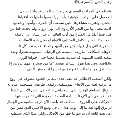
رجال الدين. (المترجم)@
وانتظم في المراتب الصغرى من مراتب الكنيسة، وأخذ يسعى
للحصول على الرتب الكهنوتية.وأما لورا نفسها فلعلها قد اعتراها
الخجل، واهتزت مشاعرها- حين سمعت أن شَعرها، وأنفها، وشفتيها...
كانت يتغنى بها من البحر الأدرياوي إلى نهر الرون. ولم يحدث قط من
قبل فيما أنقذ من الضياع من أدب العالم أن عبر إنسان عن عاطفة
الحب هذا التعبير الكامل المختلف الأنواع أو بمثل هذه الأساليب
الشعرية التي بذل فيها الكثير من الجهد والعناء، ففيه نجد كل تلك
الأوهام المتكلفة الظريفة المنبعثة عن الرغبات المصوغة شعراً، ونجد
شعلة الحب الملتهبة قد شذبت تشذيبا عجيبا حتى احتواها الوزن
والقافية. وفي هذا يقول الشاعر نفسه: "ما من صخرة، مهما بردت، إلا
ستشتعل من هذه الساعة وتحترق تحسراً إذا مستها أغاني ".
ولكن الشعب الإيطالي قد تلقى هذه المعاني الحلوة مصوغة في أروع
ما عرفته لغته من الأنغام الموسيقية: رقيقة، ظريفة، منسجمة، مزدانة
بالخيال الساطع الوقاد، الذي يبدو دانتى بازائه في بعض الأحيان خشناً
فجاًّ، فها هي ذي الآن تلك اللغة الفخمة المجيدة التي انتصرت فيها
الحركات على الحروف الساكنة، قد بلغت الآن درجة سامية من الجمال
لم ترق إليها لغة ما إلى يومنا هذا. إن في وسع الأجنبي الذي ليس من
أهل هذه اللغة أن يترجم ما فيها من الأفكار، ولكن منذا الذي يستطيع