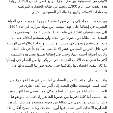
الأولى من المسيحية. وواصل الجزء الرابع عصر الإيمان (1950) رواية
هذه القصة حتى عام 1300، ويضم بين طياته الحضارة البيزنطية
وحضارات الإسلام واليهودية والعالم المسيحي اللاتيني.
ويهدف هذا المجلد إلى رسم صورة شاملة موجزة لجميع مناحي الحياة
البشرية في إيطاليا على عهد النهضة- من مولد بترارك في عام 1304
إلى موت تيشيان Titian في عام 1576. وتشير كلمة النهضة في هذا
المجلد إلى إيطاليا دون غيرها من البلاد، ولن تستخدم للدلالة على ما
حدث من تقدم ونضوج في فرنسا، وأسبانيا، وانجلترا والاراضي الوطيئة
في خلال القرنين السادس عشر إلا ما بعث بعثاً جديداً في تلك البلاد
وكانت أصوله أجنبية عنها، وحتى في إيطاليا نفسها تعنى هذه التسمية
أكثر ما تعنى بعث الآداب القديمة التي لم يكن لها من الخطر في إيطاليا
ما كان لتقدم اقتصادياتها وثقافتها حتى بلغت صورتها المميزة لها في
تلك البلاد.
ولقد أردت أن اجتنب التكرار السطحي لما نشر في هذا الموضوع من
كتب قيمة، فوسعت نطاق البحث إلى أكثر مما ألفه القارئ في
المجلدات السابقة من هذه السلسلة. وكان مما اقتضى هذا التوسع غير
هذا السبب أننا كلما اقتربنا من عصرنا الحاضر زاد اهتمامنا بموضوعنا،
ذلك اننا نشعر بما يجري في دمائنا من حيوية مستمدة من تلك القرون
الخطيرة الأحداث التي نشأت فيها أوربا الحديثة، وبذلك تصبح أفكار تلك