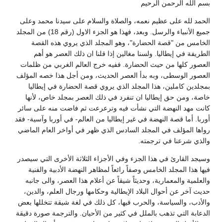
بسم الله الرحمن الرحيم
الحمد لله على عظيم نعمه، والصلاة والسلام على سيدنا محمد وعلى
جميع الأنبياء والرسل. وبعد، فهذا هو الجزء الاول (رقم 18) من المجلد
الخامس من "قصة الحضارة"، وهو المجلد الذي يروي هذه القصة
الطريفة في إيطاليا. ولسنا مغالين إذا قلنا ان ذلك العصر هو أهم
العصور كلها من حيث الحضارة. ففيه خرج العالم الغربي من ظلمات
العصور الوسطى، وبه بدأ العصر الحديث، ومن أجل هذا خصه المؤلف
بمجلدين كاملين، هذا المجلد الذي يروي قصة الحضارة في إيطاليا
خاصة، ومن حق إيطاليا ان تنفرد في ذلك العصر بمجلد خاص، لأنها
كانت مهد النهضة التي نشأت فيه وترعرعت ثم فاضت منه على سائر
أوربا. أما قصة النهضة في غير إيطاليا من العالم- في أوربا وآسية- فقد
رواها المؤلف في المجلد السادس الذي ظهر في أواخر العام الماضي
والذي شرعنا في ترجمته.
وسيجد القارئ في هذا الجزء وفي الأجزاء الثلاثة الأخرى التي سيصدر
فيها هذا المجلد الخامس وصفاً رائعاً لمظاهر النهضة الأدبية والفنية
والعلمية والمعمارية، وحديثاً شيقاً عن أعلام هذا العصر، والى جانبه
حديث آخر عن أحوال البلاد الإيطالية وحكامها ورجال العلم، والدين،
والأدب، والسياسة، والحرب فيها، كل ذلك في لغة شيقة تتخللها بعض
الدعابة التي تذهب بالملل في كثير من الأحيان. والترجمة صورة دقيقة