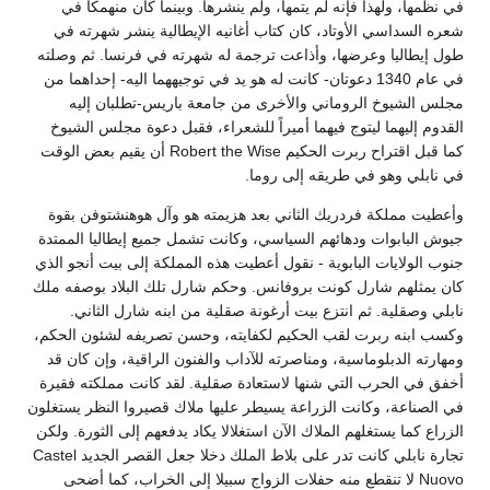
في نظمها، ولهذا فإنه لم يتمها، ولم ينشرها. وبينما كان منهمكاً في
شعره السداسي الأوتاد، كان كتاب أغانيه الإيطالية ينشر شهرته في
طول إيطاليا وعرضها، وأذاعت ترجمة له شهرته في فرنسا. ثم وصلته
في عام 1340 دعوتان- كانت له هو يد في توجيههما اليه- إحداهما من
مجلس الشيوخ الروماني والأخرى من جامعة باريس-تطلبان إليه
القدوم إليهما ليتوج فيهما أميراً للشعراء، فقبل دعوة مجلس الشيوخ
كما قبل اقتراح ربرت الحكيم Robert the Wise أن يقيم بعض الوقت
في نابلي وهو في طريقه إلى روما.
وأعطيت مملكة فردريك الثاني بعد هزيمته هو وآل هوهنشتوفن بقوة
جيوش البابوات ودهائهم السياسي، وكانت تشمل جميع إيطاليا الممتدة
جنوب الولايات البابوية - نقول أعطيت هذه المملكة إلى بيت أنجو الذي
كان يمثلهم شارل كونت بروفانس. وحكم شارل تلك البلاد بوصفه ملك
نابلي وصقلية. ثم انتزع بيت أرغونة صقلية من ابنه شارل الثاني.
وكسب ابنه ربرت لقب الحكيم لكفايته، وحسن تصريفه لشئون الحكم،
ومهارته الدبلوماسية، ومناصرته للآداب والفنون الراقية، وإن كان قد
أخفق في الحرب التي شنها لاستعادة صقلية. لقد كانت مملكته فقيرة
في الصناعة، وكانت الزراعة يسيطر عليها ملاك قصيروا النظر يستغلون
الزراع كما يستغلهم الملاك الآن استغلالا يكاد يدفعهم إلى الثورة. ولكن
تجارة نابلي كانت تدر على بلاط الملك دخلا جعل القصر الجديد Castel
Nuovo لا تنقطع منه حفلات الزواج سبيلا إلى الخراب، كما أضحى