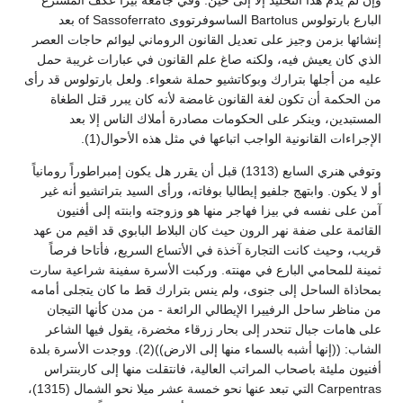
البارع بارتولوس Bartolus الساسوفرتووى of Sassoferrato بعد
إنشائها بزمن وجيز على تعديل القانون الروماني ليوائم حاجات العصر
الذي كان يعيش فيه، ولكنه صاغ علم القانون في عبارات غريبة حمل
عليه من أجلها بترارك وبوكاتشيو حملة شعواء. ولعل بارتولوس قد رأى
من الحكمة أن تكون لغة القانون غامضة لأنه كان يبرر قتل الطغاة
المستبدين، وينكر على الحكومات مصادرة أملاك الناس إلا بعد
الإجراءات القانونية الواجب اتباعها في مثل هذه الأحوال(1).
وتوفي هنري السابع (1313) قبل أن يقرر هل يكون إمبراطوراً رومانياً
أو لا يكون. وابتهج جلفيو إيطاليا بوفاته، ورأى السيد بتراتشيو أنه غير
آمن على نفسه في بيزا فهاجر منها هو وزوجته وابنته إلى أفنيون
القائمة على ضفة نهر الرون حيث كان البلاط البابوي قد اقيم من عهد
قريب، وحيث كانت التجارة آخذة في الأتساع السريع، فأتاحا فرصاً
ثمينة للمحامي البارع في مهنته. وركبت الأسرة سفينة شراعية سارت
بمحاذاة الساحل إلى جنوى، ولم ينس بترارك قط ما كان يتجلى أمامه
من مناظر ساحل الرفييرا الإيطالي الرائعة - من مدن كأنها التيجان
على هامات جبال تنحدر إلى بحار زرقاء مخضرة، يقول فيها الشاعر
الشاب: ((إنها أشبه بالسماء منها إلى الارض))(2). ووجدت الأسرة بلدة
أفنيون مليئة باصحاب المراتب العالية، فانتقلت منها إلى كاربنتراس
Carpentras التي تبعد عنها نحو خمسة عشر ميلا نحو الشمال (1315)،