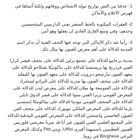
1- حذفنا من النص تواريخ مولد الاشخاص ووفاتهم ولكننا أثبتناها في
فهرس الأعلام والأماكن.
2- الفقرات المكتوبة بالخط الصغير تعنى الدارسين المتخصصين
وحدهم، وفي وسع القارئ العادي ان يغفلها وهو آمن.
3- رأينا عند ذكر الأماكن التي توجد فيها التحف الفنية أن نذكر اسم
المدينة للدلالة على أهم معرض للفنون بها مثال ذلك:
مدينة برجامو للدلالة على مجمع برلين للدلالة على متحف قيصر كرارا
الفني فردريخ بها بريستشيا للدلالة على بناكوتيكا تشكاجو للدلالة على
معهد الفنون مارتننجو دترويت للدلالة على معهد الفنون بها كليفلند
للدلالة على متحف الفنون بها مدريد للدلالة على البرادو لنيننجراد
للدلالة على الصومعة بها ميلان للدلالة على معرض لندن للدلالة على
المعرض القومي بريرا الفني منتوا للدلالة على قصر الدوق نابلي
للدلالة على المتحف القومي مودينا للدلالة على بيناكوتيكا إستنسي
بارما للدلالة على المعرض الملكي نيويورك للدلالة على متحف الفن
للفنون العاصمي واشنجتن للدلالة على المعرض القومي البندقية للدلالة
على المجمع العلمي الفني للفنون غير أنا قد ميزنا معرضي فلورنس
الفنيين العظيمين باسميهما أفيزى Uffizi، وبتي Pitti وكذلك المعرض
البرغي Borghese في روما.