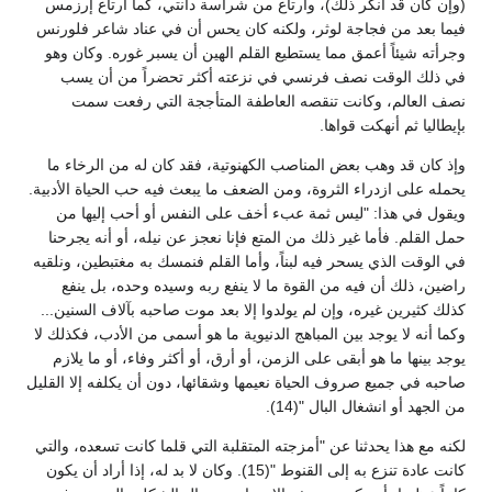
(وإن كان قد أنكر ذلك)، وارتاع من شراسة دانتي، كما ارتاع إرزمس
فيما بعد من فجاجة لوثر، ولكنه كان يحس أن في عناد شاعر فلورنس
وجرأته شيئاً أعمق مما يستطيع القلم الهين أن يسبر غوره. وكان وهو
في ذلك الوقت نصف فرنسي في نزعته أكثر تحضراً من أن يسب
نصف العالم، وكانت تنقصه العاطفة المتأججة التي رفعت سمت
بإيطاليا ثم أنهكت قواها.
وإذ كان قد وهب بعض المناصب الكهنوتية، فقد كان له من الرخاء ما
يحمله على ازدراء الثروة، ومن الضعف ما يبعث فيه حب الحياة الأدبية.
ويقول في هذا: "ليس ثمة عبء أخف على النفس أو أحب إليها من
حمل القلم. فأما غير ذلك من المتع فإنا نعجز عن نيله، أو أنه يجرحنا
في الوقت الذي يسحر فيه لبناً، وأما القلم فنمسك به مغتبطين، ونلقيه
راضين، ذلك أن فيه من القوة ما لا ينفع ربه وسيده وحده، بل ينفع
كذلك كثيرين غيره، وإن لم يولدوا إلا بعد موت صاحبه بآلاف السنين...
وكما أنه لا يوجد بين المباهج الدنيوية ما هو أسمى من الأدب، فكذلك لا
يوجد بينها ما هو أبقى على الزمن، أو أرق، أو أكثر وفاء، أو ما يلازم
صاحبه في جميع صروف الحياة نعيمها وشقائها، دون أن يكلفه إلا القليل
من الجهد أو انشغال البال "(14).
لكنه مع هذا يحدثنا عن "أمزجته المتقلبة التي قلما كانت تسعده، والتي
كانت عادة تنزع به إلى القنوط "(15). وكان لا بد له، إذا أراد أن يكون