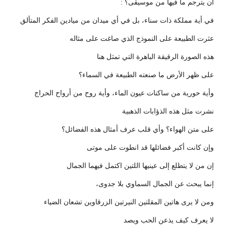
أن يترجم ما فيها من موسيقى؟ :
في أية مملكة ذات سناء، بل في أي ميدان من ميادين الفكر المتألق
عثرت الطبيعة على النموذج الذي صاغت على مثاله
هذه الصورة الرقيقة الباهرة التي تمثل هنا
على ظهر الأرض ما صنعته الطبيعة في السماء؟
وأية حورية من ساكنات عيون الماء، وأية روح من أرواح الحراج
نشرت مثل هذه الذؤابات الذهبية
على متن الهواء؟ وأي قلب عرف أمثال هذه الفضائل؟
وإن كانت أكبر فضائلها قد انطوت على موتى
إن من لا يتطلع إلى عينيها اللتين اكتمل فيهما الجمال
إنما يبحث عن الجمال السماوي بلا جدوى،
ومن لا يرى هاتين المقلتين النيرتين الزرقاوين تشعان الضياء
لا يعرف كيف يذعن الحب ويصد