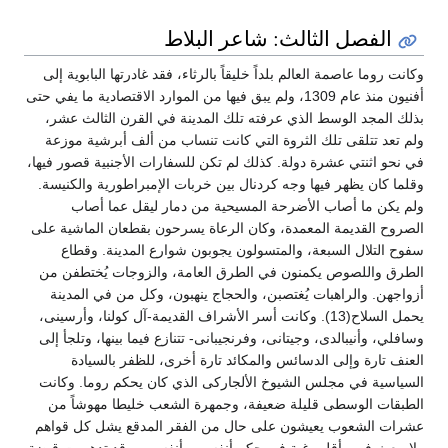
الفصل الثالث: شاعر البلاط
وكانت روما عاصمة العالم بلداً خليقاً بالرثاء، فقد غادرتها البابوية إلى
أفنيون منذ عام 1309، ولم يبق فيها من الموارد الاقتصادية ما يفي حتى
بذلك المجد الوسط الذي عرفته تلك المدينة في القرن الثالث عشر،
ولم تعد تتلقى تلك الثروة التي كانت تنساب من ألف أبرشية موزعة
في نحو اثنتي عشرة دولة. كذلك لم تكن للسفارات الأجنبية قصور فيها،
وقلما كان يظهر فيها وجه كردنال بين خربات الإمبراطورية والكنيسة.
ولم يكن ما أصاب الأضرحة المسيحية من دمار ليقل عما أصاب
الصروح القديمة المعمدة، وكان الرعاة يسرحون بقطعان الماشية على
سفوح التلال السبعة، والمتسولون يجوبون شوارع المدينة. وقطاع
الطرق واللصوص يكمنون في الطرق العامة، والزوجات يُختطفن من
أزواجهن. والراهبات يُغتصبن، والحجاج ينهبون، وكل من في المدينة
يحمل السلاح(13). وكانت أسر الأشراف القديمة-آل كولنا، وأرسينى،
وسافلي، وأنيبالدى، وجيتانى، وفرنجيبانى- تتنازع فيما بينها، وتلجأ إلى
العنف تارة وإلى الدسائس والمكائد تارة أخرى، للظفر بالسيادة
السياسية في مجلس الشيوخ الألجاركى الذي كان يحكم روما. وكانت
الطبقات الوسطى قليلة ضعيفة، وجمهرة الشعب خليطا مهوشاً من
عشرات الشعوب يعيشون على حال من الفقر المدقع يشل كل قواهم