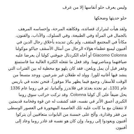
وليس يعرف حلو أنفاسها إلا من عرف
حلو حديثها وضحكها
ولقد هيأت لبترارك قصائده، وفكاهته المرحة، وإحساسه المرهف
بالجمال في المرأة وفي الطبيعة، وفي السلوك، والآداب، والفنون،
مكاناً في المجتمع المثقف، ولم يكن تنديده بأخلاق رجال الدين في
أفنيون ليمنع عظماء هؤلاء الرجال من أمثال الأسقف جياكو موكولنا
Giacomo Colonna أو أخاه الكردنال جيوفني كولنا أن يعرضا عليه
ضيافتهما ومناصرتهما. وقد فعل ما تفعله الكثرة الغالبة منا فاستمتع
وغفر قبل أن يمل ويلعن، فقد كان يلهو مع محظية له بين الفترات التي
ينشد فيها أغانيه للورا. وولد له طفلان غير شرعيين. ووجد متسعاً من
الوقت للأسفار، وجمع فيما يظهر مالا موفوراً، فنحن نجده في باريس
عام 1331، ثم نجده بعدئذ في فلاندرز وألمانيا، ثم في روما عام 1336
يحل ضيفاً على آل كولنا Colonna. وقد تركت خرائب سوق روما
الكبرى أعمق الأثر في نفسه، فقد كشفت له عن قوة وفخامة قديمتين
لا تتفقان مع ما كانت عليه تلك العاصمة المهجورة في العصور الوسطى
من فقر وقذارة، وألح على خمسة من البابوات متعاقبين أن يتركوا
أفنيون ويعودوا إلى روما، وإن كان هو نفسه قد غادر روما وعاد إلى
أفنيون.