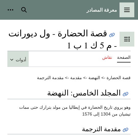
معرفة المصادر
القائمة الرئيسية
بحث
أدوات
قصة الحضارة - ول ديورانت
تبديل عرض جدول المحتويات
- م 5 ك 1 ب 1
الصفحة
نقاش
أدوات
قصة الحضارة -> النهضة -> مقدمة -> مقدمة الترجمة
المجلد الخامس: النهضة
وهو يروي تاريخ الحضارة في إيطاليا من مولد بترارك حتى ممات
تيشيان من 1304 إلى 1576
مقدمة الترجمة