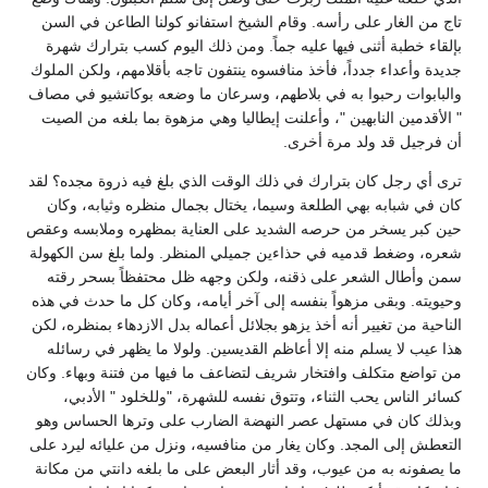
تاج من الغار على رأسه. وقام الشيخ استفانو كولنا الطاعن في السن
بإلقاء خطبة أثنى فيها عليه جماً. ومن ذلك اليوم كسب بترارك شهرة
جديدة وأعداء جدداً، فأخذ منافسوه ينتفون تاجه بأقلامهم، ولكن الملوك
والبابوات رحبوا به في بلاطهم، وسرعان ما وضعه بوكاتشيو في مصاف
" الأقدمين النابهين "، وأعلنت إيطاليا وهي مزهوة بما بلغه من الصيت
أن فرجيل قد ولد مرة أخرى.
ترى أي رجل كان بترارك في ذلك الوقت الذي بلغ فيه ذروة مجده؟ لقد
كان في شبابه بهي الطلعة وسيما، يختال بجمال منظره وثيابه، وكان
حين كبر يسخر من حرصه الشديد على العناية بمظهره وملابسه وعقص
شعره، وضغط قدميه في حذاءين جميلي المنظر. ولما بلغ سن الكهولة
سمن وأطال الشعر على ذقنه، ولكن وجهه ظل محتفظاً بسحر رقته
وحيويته. وبقى مزهواً بنفسه إلى آخر أيامه، وكان كل ما حدث في هذه
الناحية من تغيير أنه أخذ يزهو بجلائل أعماله بدل الازدهاء بمنظره، لكن
هذا عيب لا يسلم منه إلا أعاظم القديسين. ولولا ما يظهر في رسائله
من تواضع متكلف وافتخار شريف لتضاعف ما فيها من فتنة وبهاء. وكان
كسائر الناس يحب الثناء، وتتوق نفسه للشهرة، "وللخلود " الأدبي،
وبذلك كان في مستهل عصر النهضة الضارب على وترها الحساس وهو
التعطش إلى المجد. وكان يغار من منافسيه، ونزل من عليائه ليرد على
ما يصفونه به من عيوب، وقد أثار البعض على ما بلغه دانتي من مكانة