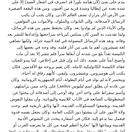
يندم على شئ (لأن هيامه بلورا قد انصرف في أشعار الصيد) إلا على
شدة بعده عن إيطاليا وشدة قربه من أفنيون. ومن هذه البقعة الصغيرة
من الأرض أثار بترارك نصف العالم الأدنى. وكان يجب أن يكتب
الرسائل لأصدقائه، وإلى البابوات والملوك، والأموات من المؤلفين،
وإلى الأبناء الذين لم يولدوا بعد. وكان يحتفظ بصور من هذه الرسائل،
ولما تقدمت به السن كان يسلس كبرياءه بمراجعتها وإعدادها للنشر بعد
وفاته. وتعد هذه الرسائل المصوغة في لغة لاتينية جزلة، ولكنها تضاهي
لغة شيشرون، أهم ما بقى من آثار قلمه. وقد وجه في بعضها إلى
الكنيسة نقداً بلغ من شدته أن أبقاها سراً فلم تنشر إلا بعد أن مات
وأصبح آمناً على نفسه. ذلك أنه وإن قبل في إخلاص، كما يبدو للعيان،
عقائد الكنيسة الكاثوليكية كاملة، كان يقيم بروحه مع الأقدمين: فكان
يكتب إلى هوميروس، وشيشرون، وليفي، كأنهم رفاق له أحياء،
ويتحسر لأنه لم يولد في أيام البطولة، أيام الجمهورية الرومانية. وكان
من عادته أن يطلق اسم ليليوس Laelius على واحد ممن يراسلهم،
وأسم سقراط على واحد آخر. وقد أوحى إلى أصدقائه أن يبحثوا عن
المخطوطات الضائعة في الآداب اللاتينية واليونانية، وأن ينقلوا النقوش
القديمة، ويجمعوا المسكوكات القديمة، لأنها وثائق تاريخية قيم. وحث
ولاة الأمور على أن ينشئوا دور الكتب العامة. وكان يجعل نفسه قدوة
فيعمل بما يدعو إليه: فكان في أسفاره يبحث عن النصوص الأدبية
القديمة ويبتاعها لأنها "تجارة أعظم قيمة من كل ما يعرضه العرب أو
أهل الصين " (6)، وينقل بخط يده المخطوطات التي لا يستطيع شراءها،