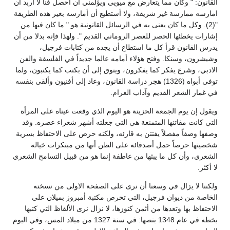
القانون: " وكان مما يتعارض مع ميويى ويؤلمني أن أحصل فنا لا أربد ان
امارسه ممارسة غير شريفة، ولا أستطيع أن أمارسه بغير هذه الطريقة
"(2). وكل ما كان يعنى به في الرسائل القانونية هو " ما كان فيها من
إشارات يخطئها الحصر للعصر الروماني القديم ". ولهذا فإنه بدلا من أن
يدرس القانون قرأ كل ما استطاع أن يجده من كتابات فرجيل،
وشيشرون، وسنكا. وفتح هؤلاء أمامه عالما جديداً في الفلسفة والفن
الادبي، وشرع يفكر كما يفكرون، ويتوق إلى أن بكتب كما يكتبون، ولما
توفى أبواه (1326) هجر دراسة القانون، وعاد إلى أفنيون وألقى بنفسه
في غمار الشعر القديم وآداب الغرام.
ويقول إن يوم الجمعة الحزينة هو اليوم الذي وقعت عيناه على المرأة
التي كانت مفاتنها المتمنعة هي التي جعلته أشهر شعراء عصره. وقد
وصفها وصفاً مفصلاً يفتتن به قارئه، ولكنه حرص على الاحتفاظ بسرية
شخصيتها حرصاً حمل أصدقائه على الظن أنها من مبتكرات خياله
الشعري، وأن كل ما يبثها من عاطفة إنما هو من قبيل التسامح الشعري
لا أكثر.
ولكننا لا يزال في وسعنا أن نرى على الصفحة الاولى من نسخته
الخاصة من ديوان فرجيل، التي تحرص مكتبة أمبروز بميلان على
الاحتفاظ بها وتعدها من أثمن كنوزها، لا نزال نرى الألفاظ التي كتبها
بخطه في عام 1348 بنصها: في سنة 1327 من ميلاد المس، وفي اليوم