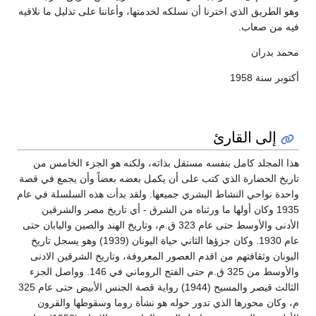
وهو الطريق الذي اخترنا أن نسلكه لخدمتها، وأعاننا على تذليل ما نلاقيه
فيه من صعاب.
محمد بدران
أكتوبر سنة 1958
إلى القارئ
هذا المجلد كامل بنفسه مستقل بذاته، ولكنه هو الجزء الخامس من
تاريخ الحضارة الذي كتب على أن يكمل بعضه بعضاً وأن يجمع في قصة
واحدة نواحي النشاط البشري جميعها. ولقد بدأت هذه السلسلة في عام
1935 وكان أولها ما ورثناه من الشرق - أي تاريخ مصر والشرقين
الأدنى والأوسط حتى عام 323 ق.م، وتاريخ الهند والصين واليابان حتى
عام 1930. وكان جزؤها الثاني حياة اليونان (1939) وهو يسجل تاريخ
اليونان وثقافتهم من اقدم العصور المعروفة، وتاريخ الشرقين الادنى
والأوسط من 325 ق.م حتى الفتح الروماني في 146. وواصل الجزء
الثالث قيصر والمسيح (1944) رواية قصة الجنس الأبيض حتى عام 325
م، وكان محورها الذي تدور حوله هو نشأة روما وسقوطها والقرون