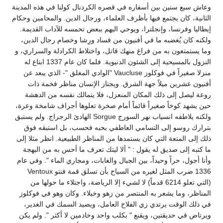
وعاش سبع سنين بين أسفاره في قصره الكردنال كولنا في هذه المدينة
الثانية، كان يجتمع فيها بأظرف العلماء، ورجال الدين. والمحامين وحكام
إيطاليا وفرنسا، وإنجلترا، ويوحي اليهم ببعض تحمسه للآداب القديمة.
ولكنه كان يُغضبه ما في أفنيون من فساد ورِشا وخصام رجال الدين،
وما يستمتعون به من فراغ منهك قاتل، واختلاط الكرادلة والسراري، و
النزول بالمسيحية إلى الشئون الدنيوية. فلما كان عام 1337 ابتاع له
منزلا صغيراً في فوكلوز Vaucluse "الوادي المغلق "- الذي يبعد عن
أفنيون عشرين ميلاً جهة الشرق. ويجتاز الإنسان مناظر فخمة ذات
روعة ليصل إلى ذلك المكان المنعزل، فلا يتمالك نفسه من الدهشة
حين يشهد كوخاً صغيراً قائماً أمام صخرة تعلوها أجراف شامخة وعرة،
ولكنه يلاطفه انسياب نهر السورج Sorgue الهادئ الرجراج. ولم يستبق
بترارك روسو إلى التسامي العاطفي بحبه فحسب، بل استبقه فوق
ذلك إلى المتعة التي كان يستمدها من المناظر الطبيعية. انظر مثلا إلى
ما كتبه إلى صديق له يقول : " ألا ليتك تعرف ما أحس به من البهجة
وأنا أجول، حراً وحيداً، بين الجبال والغابات، ومجاري الماء ". وفي عام
1336 ضرب المثل لغيره من السياح بأن تسلق قمة فنتو Ventoux
(التي تعلو 6214 قدماً) لا لشيء إلا الرياضة، واجتلاء ما حولها من
المناظر، وما يشعر به المنتصر من زهو وخيلاء. وكان وهو في فوكلوز
في ذلك الوقت يرتدي زي الفلاح العامل، ويصيد السمك في الغدير،
ويرتاض في حديقتين، ويقنع " بكلب واحد وخادمين لا أكثر ". ولم يكن