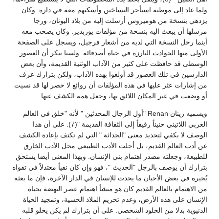
ولما عاد إلى موطنه استأجر النساخين وأسكنهم معه في داره. وكان
يزدهي بنسخة من هوميروس أرسلت إليه من بلاد اليونان، ورجا
مرسلها أن يبعث اليه بنسخة من مؤلفات يوربديز. وكان يصحب معه
أينما رحل النسخة التي لديه من أشعار فرجيل، ويسجل على الصفحة
الأولى منها الحوادث البارزة في حياة أصدقائه. ولسنا ننكر أن العصور
الوسطى قد حافظت على كثير من الآداب الوثنية القديمة، وأن بعض
الدارسين في تلك العصور قد أولعوا بهذه الآداب، ولكن بترارك عرف
من إشارات عثر عليها في هذه المؤلفات أن روائع لا حصر لها قد نسيت
أو وضعت في غير المكان اللائق بها، وجعل همه الكشف عنها.
ويسميه رينان Renan "أول الرجال المحدثين " لأنه "خلق في العالم
الغربي اللاتيني حنيناً رقيقاً إلى الثقافة القديمة "(7). على أن هذا
الوصف لا يكفي لتحديد معنى "الحداثة " التي لم تكتف بإعادة الكشف
عن أدب العالم القديم، بل أحلت الأدب الطبيعي محل الأدب الخارق
للطبيعة، وجعلته مصدر اهتمام بني الإنسان. وبهذا المعنى أيضا يستحق
بترارك أن يوصف بالرجل "الحديث "، فهو وإن كان نقياً معتدلاً في تقواه
يُحيره في بعض الأحيان ما يحدث للإنسان في الدار الآخرة، فإن ما بعثه
من الاهتمام بالعالم القديم كان هو منشأ اهتمام عصر النهضة بحياة
الإنسان على هذه الأرض، وعدم تحريم الملاذ الحسية، وتمجيد الحياة
الدنيوية بدلا من الخلود الشخصي. على أن بترارك لم يكن يخلو قلبه