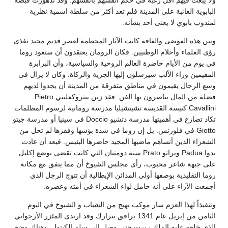
ولا يبعث فيهم أقل رغبة في حكم أنفسهم بأنفسهم. وقد تدهورت قبضة
البابوية الغائبة على المدينة فلم تعد أكثر من سلطة اسمية نظرية
لمندوب بابوي لا يعنى أحد بشأنه.
وبين هذه الفوضى والفاقة كانت الآثار المحطمة لعصر قديم مجيد تغذى
رؤى العلماء وأحلام الوطنيين. فكان الرومان يعتقدون أن ستعود روما
في يوم من الأيام حاضرة العالم الروحية والسياسية، وأن البرابرة
المقيمين وراء الألب سيرسلون إليها الجزية والزكاة. وكان لا يزال في
وسع الرجال يقيمون في مناطق متفرقة من المدينة أن يجدوا لديهم
فضلة من المال يناصرون بها الفن: فقد زين بيتروكفليني Pietro
Cavallini كنيسة القديسة تشيتشيليا مدرسة رومانية لرسوم المظلمات
تكاد تضارع في أهميتها مدرسة دتشيو Doccio في سينيا أو مدرسة جيتو
Giotto في فلورنس. بل إن روما في شدة بؤسها وفقرها لم تخل من
الشعراء الذين أنساهم ماضيها المجيد حاضرها البئيس. فبعد أن عادت
بدوا Padua وبراتو Prato سنة دومتيان التي كانت تقضى بوضع إكليل
على جبهة شاعر محبوب، رأى مجلس الشيوخ أن مما يتفق مع مكانة
روما التقليدية بوصفها أولى المدائن الإيطالية أن تتوج الرجل الذي
أجمعت الآراء على أنه حامل لواء الشعراء في أمته وعصره.
وتنفيذاً لهذا العزم سار موكب بهيج من الشباب و الشيوخ في اليوم
الثامن من إبريل عام 1341 يرافق بترارك وقد ارتدى المئزر الأرجواني
الذي خلعه عليه الملك ربرت حتى وصل إلى سلم الكبتول. وهناك وضع