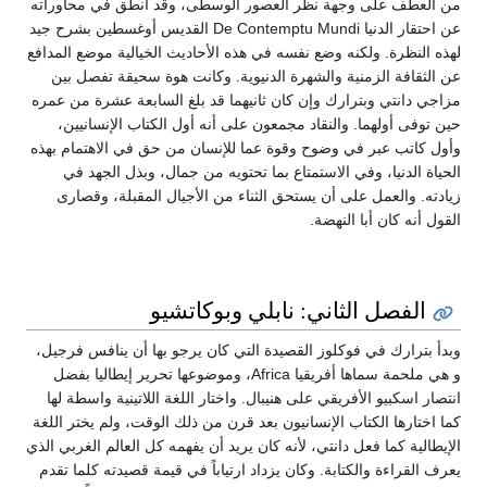
من العطف على وجهة نظر العصور الوسطى، وقد أنطق في محاوراته
عن احتقار الدنيا De Contemptu Mundi القديس أوغسطين بشرح جيد
لهذه النظرة. ولكنه وضع نفسه في هذه الأحاديث الخيالية موضع المدافع
عن الثقافة الزمنية والشهرة الدنيوية. وكانت هوة سحيقة تفصل بين
مزاجي دانتي وبترارك وإن كان ثانيهما قد بلغ السابعة عشرة من عمره
حين توفى أولهما. والنقاد مجمعون على أنه أول الكتاب الإنسانيين،
وأول كاتب عبر في وضوح وقوة عما للإنسان من حق في الاهتمام بهذه
الحياة الدنيا، وفي الاستمتاع بما تحتويه من جمال، وبذل الجهد في
زيادته. والعمل على أن يستحق الثناء من الأجيال المقبلة، وقصارى
القول أنه كان أبا النهضة.
الفصل الثاني: نابلي وبوكاتشيو
وبدأ بترارك في فوكلوز القصيدة التي كان يرجو بها أن ينافس فرجيل،
و هي ملحمة سماها أفريقيا Africa، وموضوعها تحرير إيطاليا بفضل
انتصار اسكبيو الأفريقي على هنيبال. واختار اللغة اللاتينية واسطة لها
كما اختارها الكتاب الإنسانيون بعد قرن من ذلك الوقت، ولم يختر اللغة
الإيطالية كما فعل دانتي، لأنه كان يريد أن يفهمه كل العالم الغربي الذي
يعرف القراءة والكتابة. وكان يزداد ارتياباً في قيمة قصيدته كلما تقدم