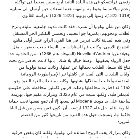
وقضى فرانتسكو في هذه البلدة الثانية أربع سنين سعيداً في تواكله
وعدم مبالاته بما يحيط به. وانتهت هذه السعادة حين أرسل إلى منبلييه
(1319-1323)، ومنها إلى بولونيا (1323-1326) لدراسة القانون.
وكان من شأن بولونيا أن تسره، فقد كانت مدينة جامعية، مليئة بمرح
الطلاب ومجونهم، يغمرها جو التعليم، وتحمس التفكير الحر المستقل.
وفي هذه المدينة كانت تدرس في هذا القرن الرابع عشر أولى مناهج
التشريح الآدمي، وكانت فيها استاذات من النساء بلغت بعضهن - مثل
نوفيلادندريا Novella d'Andrea (المتوفاة عام 1366) - من الجاذبية حدا
جعل الرواة يصفونها - وصفا خياليا بلا شك - بأنها كانت تحاضر من تحت
قناع لئلا يشغل الطلاب بجمالها عن عملها. وكانت بلدية بولونيا من
أوليات البلديات التي ألقت عن كاهلها نير الإمبراطورية الرومانية
المقدسة وأعلنت استقلالها بشئونها. وكانت منذ ذلك العهد البعيد وهو
1153 قد اختارت محافظها وظلت قرنين كاملين محافظة على حكومتها
الديمقراطية، ولكنها منيت في عام 1325، وبترارك مقيم فيها، بهزيمة
ساحقة على يد مودينا Modena لم يسعها إلا أن تضع نفسها تحت حماية
البابوية، فلما حل عام 1327 ارتضت أن يكون قس معين من قبل البابا
حاكما لها، ونسجت حول هذه الفترة من تاريخها كثير من القصص
المريرة.
وكان بترارك يحب الروح السائدة في بولونيا، ولكنه كان يبغض حرفية