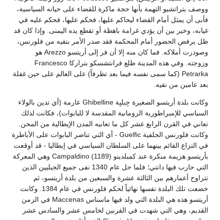
ووصف بتراتشيو التهمة بأنها حجة ماكرة للقضاء على حياته السياسية،
فأبى أن يمثل أمام القضاء ليحاكم عليها، فحكم عليها، فحكم عليه في
غيابه، وخير بين أن يؤدي غرامة باهظة أو تقطع يده اليمنى. وإذا كان قد
ظل يرفض الحضور أمام المحكمة فقد صدر الأمر بنفيه من فلورنس،
وصودرت أملاكه. فما كان منه إلا أن فر إلى أريتسو Arezzo هو
وزوجته. وفي هذه المدينة طلع فرانتشسكو بتراركا Francesco
Petrarka (كما سمى نفسه فيما بعد تظرفاً) على العالم على حين غفلة
بعد عامين من نفيه.
وكانت بلدة أريتسو الصغيرة جِبليِة Ghibelline عارمة (أي تدين بالولاء
السياسي للإمبراطورية الرومانية المقدسة لا للبابوات)، فكانت لذلك
تعاني في القرن الرابع عشر كل ما تعانيه المدن الإيطالية من المحن.
وكانت فلورنس الجلفية Guelfic - أي التي تناصر البابوات على الأباطرة
في النزاع القائم بينهما على السلطان السياسي في إيطاليا - قد أوقعت
بأريتسو هزيمة منكرة عند كمبلدينو Campaldino (1189) وهي المعركة
التي حارب فيها دانتي؛ فلما حل عام 1340 نفى جميع الجبليين الذين
تتراوح أعمارهم بين الثالثة عشرة والسبعين من بلدة أريتسو، ثم
خضعت تلك البلدة نفسها نهائياً لحكم فلورنس في عام 1384. وكانت
أريتسو هذه هي البلدة التي ولد فيها ماسناس Maccenas في الزمن
القديم، وهي التي شهدت في القرنين لخامس عشر والسادس عشر