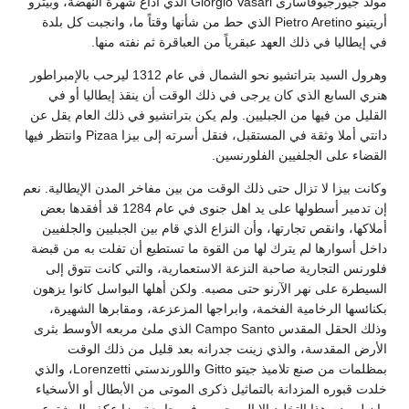
مولد جيورجيوفاسارى Giorgio Vasari الذي أذاع شهرة النهضة، وبيترو
أريتينو Pietro Aretino الذي حط من شأنها وقتاً ما، وانجبت كل بلدة
في إيطاليا في ذلك العهد عبقرياً من العباقرة ثم نفته منها.
وهرول السيد بتراتشيو نحو الشمال في عام 1312 ليرحب بالإمبراطور
هنري السابع الذي كان يرجى في ذلك الوقت أن ينقذ إيطاليا أو في
القليل من فيها من الجبليين. ولم يكن بتراتشيو في ذلك العام يقل عن
دانتي أملا وثقة في المستقبل، فنقل أسرته إلى بيزا Pizaa وانتظر فيها
القضاء على الجلفيين الفلورنسين.
وكانت بيزا لا تزال حتى ذلك الوقت من بين مفاخر المدن الإيطالية. نعم
إن تدمير أسطولها على يد اهل جنوى في عام 1284 قد أفقدها بعض
أملاكها، وانقص تجارتها، وأن النزاع الذي قام بين الجبليين والجلفيين
داخل أسوارها لم يترك لها من القوة ما تستطيع أن تفلت به من قبضة
فلورنس التجارية صاحبة النزعة الاستعمارية، والتي كانت تتوق إلى
السيطرة على نهر الآرنو حتى مصبه. ولكن أهلها البواسل كانوا يزهون
بكنائسها الرخامية الفخمة، وابراجها المزعزعة، ومقابرها الشهيرة،
وذلك الحقل المقدس Campo Santo الذي ملئ مربعه الأوسط بثرى
الأرض المقدسة، والذي زينت جدرانه بعد قليل من ذلك الوقت
بمظلمات من صنع تلاميذ جيتو Gitto واللورندستي Lorenzetti، والذي
خلدت قبوره المزدانة بالتماثيل ذكرى الموتى من الأبطال أو الأسخياء
وإن لم يدم هذا التخليد إلا إلى حين. وفي جامعة بيزا عكف المشترع