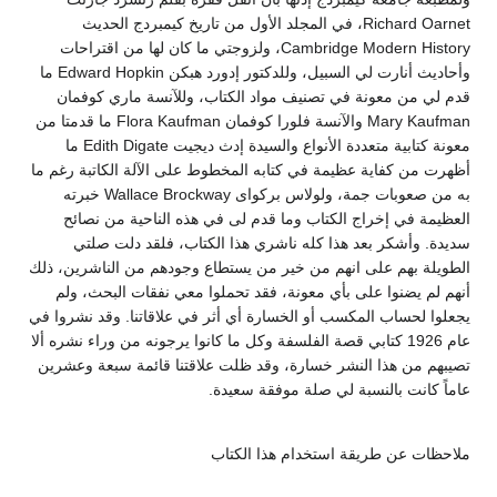
Richard Oarnet، في المجلد الأول من تاريخ كيمبردج الحديث
Cambridge Modern History، ولزوجتي ما كان لها من اقتراحات
وأحاديث أنارت لي السبيل، وللدكتور إدورد هبكن Edward Hopkin ما
قدم لي من معونة في تصنيف مواد الكتاب، وللآنسة ماري كوفمان
Mary Kaufman والآنسة فلورا كوفمان Flora Kaufman ما قدمتا من
معونة كتابية متعددة الأنواع والسيدة إدث ديجيت Edith Digate ما
أظهرت من كفاية عظيمة في كتابه المخطوط على الآلة الكاتبة رغم ما
به من صعوبات جمة، ولولاس بركواى Wallace Brockway خبرته
العظيمة في إخراج الكتاب وما قدم لى في هذه الناحية من نصائح
سديدة. وأشكر بعد هذا كله ناشري هذا الكتاب، فلقد دلت صلتي
الطويلة بهم على انهم من خير من يستطاع وجودهم من الناشرين، ذلك
أنهم لم يضنوا على بأي معونة، فقد تحملوا معي نفقات البحث، ولم
يجعلوا لحساب المكسب أو الخسارة أي أثر في علاقاتنا. وقد نشروا في
عام 1926 كتابي قصة الفلسفة وكل ما كانوا يرجونه من وراء نشره ألا
تصيبهم من هذا النشر خسارة، وقد ظلت علاقتنا قائمة سبعة وعشرين
عاماً كانت بالنسبة لي صلة موفقة سعيدة.
ملاحظات عن طريقة استخدام هذا الكتاب