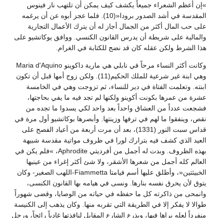
»إن أعظم الشعراء جميعاً يكشف كيف يمكن أن تلتهب نار فينوس
المقدسة في أشد الصدور برودا«(10). فلما عجز أبوه عن أن يرغمه
على حب المال أكثر من الجمال أجاز له أن يترك الأعمال التجارية
والمالية على شريطة أن يدرس القانون الكنسي. ووافق يوكاتشيو على
هذا الشرط ولكن عقله كان قد نضج للكتابة في الغرام.
وكانت أكثر النساء مرحاً في نابلي هي مارية داكوينو Maria d'Aquino
وهي ابنة غير شرعية للملك الحكيم(11). ولكن زوج أمها قبل أن تكون
ابنته. وتعلمت الفتاة في دير للنساء، ثم تزوجت وهي في الخامسة
عشرة من عمرها بكونت أكوينو ولكنها لم تجد فيه ما يفي بحاجتها،
فشجعت عدداً من العشاق واحداً بعد واحد لكي يسدوا ما تجده من
نقص، وينفقوا ما لهم في ترفها وزينتها. وأبصرها بوكاتشيو أول مرة في
قداس سبت النور (1331)، بعد أن مرت أربعة من أعياد الفصح على
العيد الذي كشف فيه بترارك لورا في ظروف مواتية مقدسة شبيهة
بهذه الظروف. وبدت له أجمل من أفرديتي Aphrodite، »فلم يكن في
العالم كله أجمل من شعرها الأشقر، ولا شئ أكثر إغراء من عينيها
الخبيثتين«، وأطلق عليها أسم فيامتا Fiammetta-اللهب الصغير- وكان
يتوق لأن يحرق نفسه بنارها. ونسى في هيامه بها القانون الكنسى،
وانمحى من ذاكرته كل ما حفظه في حياته من الوصايا، وقضى شهوراً
طوالا لا يفكر إلا في الطريقة التي تقربه منها. وكان يذهب إلى الكنيسة
منفرداً لعله يراها فيها، ويذرع الشارع المقابل لنافذتها غادياً رائحاً، ورحل