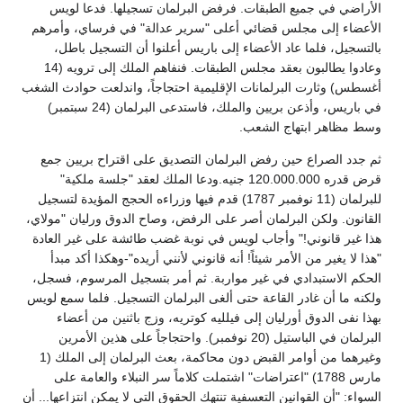
الأراضي في جميع الطبقات. فرفض البرلمان تسجيلها. فدعا لويس
الأعضاء إلى مجلس قضائي أعلى "سرير عدالة" في فرساي، وأمرهم
بالتسجيل، فلما عاد الأعضاء إلى باريس أعلنوا أن التسجيل باطل،
وعادوا يطالبون بعقد مجلس الطبقات. فنفاهم الملك إلى ترويه (14
أغسطس) وثارت البرلمانات الإقليمية احتجاجاً، واندلعت حوادث الشغب
في باريس، وأذعن بريين والملك، فاستدعى البرلمان (24 سبتمبر)
وسط مظاهر ابتهاج الشعب.
ثم جدد الصراع حين رفض البرلمان التصديق على اقتراح بريين جمع
قرض قدره 120.000.000 جنيه.ودعا الملك لعقد "جلسة ملكية"
للبرلمان (11 نوفمبر 1787) قدم فيها وزراءه الحجج المؤيدة لتسجيل
القانون. ولكن البرلمان أصر على الرفض، وصاح الدوق ورليان "مولاي،
هذا غير قانوني!" وأجاب لويس في نوبة غضب طائشة على غير العادة
"هذا لا يغير من الأمر شيئاً! أنه قانوني لأنني أريده"-وهكذا أكد مبدأ
الحكم الاستبدادي في غير مواربة. ثم أمر بتسجيل المرسوم، فسجل،
ولكنه ما أن غادر القاعة حتى ألغى البرلمان التسجيل. فلما سمع لويس
بهذا نفى الدوق أورليان إلى فيلليه كوتريه، وزج باثنين من أعضاء
البرلمان في الباستيل (20 نوفمبر). واحتجاجاً على هذين الأمرين
وغيرهما من أوامر القبض دون محاكمة، بعث البرلمان إلى الملك (1
مارس 1788) "اعتراضات" اشتملت كلاماً سر النبلاء والعامة على
السواء: "أن القوانين التعسفية تنتهك الحقوق التي لا يمكن انتزاعها... أن