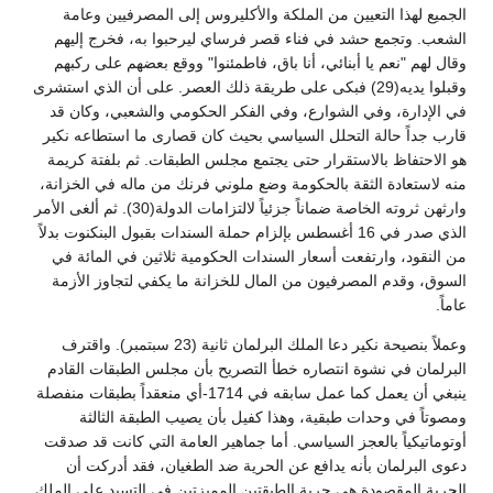
الجميع لهذا التعيين من الملكة والأكليروس إلى المصرفيين وعامة
الشعب. وتجمع حشد في فناء قصر فرساي ليرحبوا به، فخرج إليهم
وقال لهم "نعم يا أبنائي، أنا باق، فاطمئنوا" ووقع بعضهم على ركبهم
وقبلوا يديه(29) فبكى على طريقة ذلك العصر. على أن الذي استشرى
في الإدارة، وفي الشوارع، وفي الفكر الحكومي والشعبي، وكان قد
قارب جداً حالة التحلل السياسي بحيث كان قصارى ما استطاعه نكير
هو الاحتفاظ بالاستقرار حتى يجتمع مجلس الطبقات. ثم بلفتة كريمة
منه لاستعادة الثقة بالحكومة وضع ملوني فرنك من ماله في الخزانة،
وارثهن ثروته الخاصة ضماناً جزئياً لالتزامات الدولة(30). ثم ألغى الأمر
الذي صدر في 16 أغسطس بإلزام حملة السندات بقبول البنكنوت بدلاً
من النقود، وارتفعت أسعار السندات الحكومية ثلاثين في المائة في
السوق، وقدم المصرفيون من المال للخزانة ما يكفي لتجاوز الأزمة
عاماً.
وعملاً بنصيحة نكير دعا الملك البرلمان ثانية (23 سبتمبر). واقترف
البرلمان في نشوة انتصاره خطأ التصريح بأن مجلس الطبقات القادم
ينبغي أن يعمل كما عمل سابقه في 1714-أي منعقداً بطبقات منفصلة
ومصوتاً في وحدات طبقية، وهذا كفيل بأن يصيب الطبقة الثالثة
أوتوماتيكياً بالعجز السياسي. أما جماهير العامة التي كانت قد صدقت
دعوى البرلمان بأنه يدافع عن الحرية ضد الطغيان، فقد أدركت أن
الحرية المقصودة هي حرية الطبقتين المميزتين في التسيد على الملك.