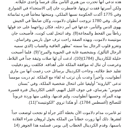
هذه تدعي أنها تحدرت من هنري الثامن ملك فرنسا وإحدى خليلاته.
ولكن أسرتها فقدت ثروتها، فاضطرت جان إلى الاستجداء في الشوارع.
وفي 1775 أكدت الحكومة نسبها الملكي، ومنحتها معاشاً قدره ثمانمائة
فرنك. وفي 1780 تزوجت أنطوان دلاموت، وكان ضابطاً في الجيش
يهوى الدس والتآمر، خدعها في أمر دخله، فكان زواجهما على حد قولها
رباطاً بين القحط والمجاعة(8). وقد انتحل لقب كونت، فأصبحت جان
مونتيسة دلاموت، وبهذه الصفة راحت ترف حول باريس وفراساي،
وتغزو قلوب الرجال بما سمته "مظهر العافية والشباب (الذي سميه
الرجال التألق)، وبشخصية غاية في الحيوية والمرح"(9). فلما أصبحت
خليلة للكاردينال (1784)(10)، ادعت أن لها صلات وثيقة جداً في البلاط،
وعرضت أن تنال له موافقة الملكة على أهدافه. فكلفت ريتو دفيليت
تقليد خط جلالته، وجاءت الكردينال برسائل حب زعمت أنها من ماري
أنطوانيت، وأخيراً وعدت بأن ترتب له لقاء مع الملكة. ثم دربت مومساً
تدعى "البارونة" أوليفيا على انتحال شخصية الملكة، وفي "بستان
فينوس" بفرساي، في جوف الليل البهيم، التقى الكاردينال فترة قصيرة
بهذه المرأة، وحسبها أنطوانيت، ولثم قدمها، وتلقى منها وردة عربوناً
للتصالح (أغسطس 1784)، أو هكذا تروي "الكونتيسة"(11).
ثم غامرت مدام دلاموت الآن بخطة أكثر جرأة لو نجحت لوضعت حداً
لفقرها. ذلك أنها زورت خطاباً من الملكة يخول لروهان شراء القلادة
باسمها، وقدم الكردينال الخطاب إلى بومر، فسلمه هذا الجوهر (14