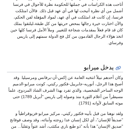
أتاحت هذه الكراسات في جملتها للحكومة نظرة للأحوال في فرنسا
أشمل من أي نظرة أتيحت لها في أي عهد قبل ذلك. فالآن امتلكت
فرنسا، إن كانت قد امتلكت في أي عهد، لمواد المؤهلة لفن الحكم،
والآن اختارت خيرة رجالها بمحض حريتها من كل طبقة،ليلتقوا بملك
كان قد قام فعلاً بمقدمات شجاعة للتغيير. وملأ الأمل فرنسا كلها حين
اتخذ هؤلاء الرجال القادمون من كل فج الدولة سمتهم إلى باريس
وفرساي.
يدخل ميرابو
وكان أحدهم نبيلاً انتخبه العامة عن إكس-أن-برفانس ومرسيليا. وقد
أصبح هذا الرجل، أنوريه-جابرييل-فكتور ركيتي، كونت ميرابو-الدميم
الوجه الساحر الشخصية، والذي تفرد بهذا الشرف الشاذ المزدوج، علماً
مسيطراً من أعلام الثورة منذ وصوله إلى باريس "أبريل 1789) حتى
موته السابق لأوانه (1791).
ولقد نوهنا من قبل بأبيه-فكتور ركيتي، مركيز ميرابو-فزيوقراطياً و
"صديقاً للإنسان"، أي لكل إنسان عدا زوجته وأبنائه، وقد وصف فوفانج
"صديق الإنسان" هذا بأنه "ذو طبع ناري مكتئب، أشد عتواً وتقلباً... من