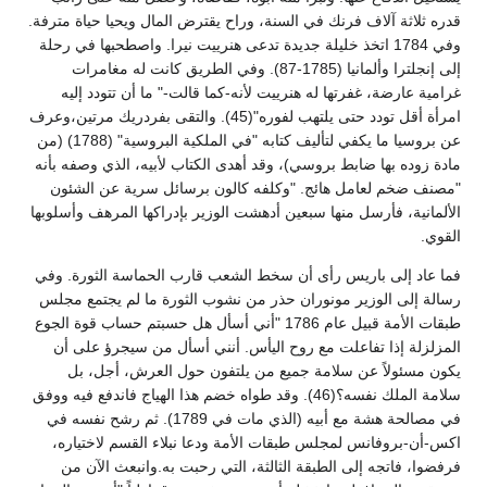
قدره ثلاثة آلاف فرنك في السنة، وراح يقترض المال ويحيا حياة مترفة.
وفي 1784 اتخذ خليلة جديدة تدعى هنرييت نيرا. واصطحبها في رحلة
إلى إنجلترا وألمانيا (1785-87). وفي الطريق كانت له مغامرات
غرامية عارضة، غفرتها له هنرييت لأنه-كما قالت-" ما أن تتودد إليه
امرأة أقل تودد حتى يلتهب لفوره"(45). والتقى بفردريك مرتين،وعرف
عن بروسيا ما يكفي لتأليف كتابه "في الملكية البروسية" (1788) (من
مادة زوده بها ضابط بروسي)، وقد أهدى الكتاب لأبيه، الذي وصفه بأنه
"مصنف ضخم لعامل هائج. "وكلفه كالون برسائل سرية عن الشئون
الألمانية، فأرسل منها سبعين أدهشت الوزير بإدراكها المرهف وأسلوبها
القوي.
فما عاد إلى باريس رأى أن سخط الشعب قارب الحماسة الثورة. وفي
رسالة إلى الوزير مونوران حذر من نشوب الثورة ما لم يجتمع مجلس
طبقات الأمة قبيل عام 1786 "أني أسأل هل حسبتم حساب قوة الجوع
المزلزلة إذا تفاعلت مع روح اليأس. أنني أسأل من سيجرؤ على أن
يكون مسئولاً عن سلامة جميع من يلتفون حول العرش، أجل، بل
سلامة الملك نفسه؟(46). وقد طواه خضم هذا الهياج فاندفع فيه ووفق
في مصالحة هشة مع أبيه (الذي مات في 1789). ثم رشح نفسه في
اكس-أن-بروفانس لمجلس طبقات الأمة ودعا نبلاء القسم لاختياره،
فرفضوا، فاتجه إلى الطبقة الثالثة، التي رحبت به.وانبعث الآن من