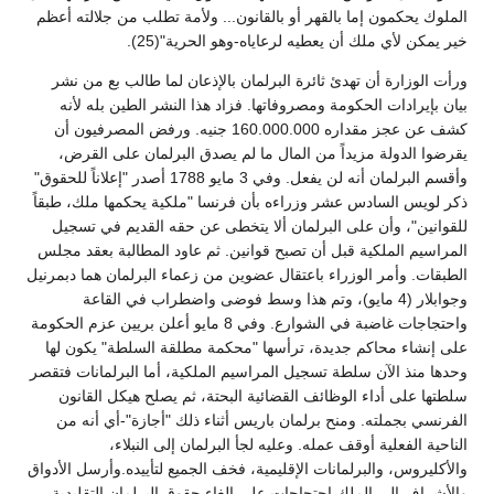
الملوك يحكمون إما بالقهر أو بالقانون... ولأمة تطلب من جلالته أعظم
خير يمكن لأي ملك أن يعطيه لرعاياه-وهو الحرية"(25).
ورأت الوزارة أن تهدئ ثائرة البرلمان بالإذعان لما طالب بع من نشر
بيان بإيرادات الحكومة ومصروفاتها. فزاد هذا النشر الطين بله لأنه
كشف عن عجز مقداره 160.000.000 جنيه. ورفض المصرفيون أن
يقرضوا الدولة مزيداً من المال ما لم يصدق البرلمان على القرض،
وأقسم البرلمان أنه لن يفعل. وفي 3 مايو 1788 أصدر "إعلاناً للحقوق"
ذكر لويس السادس عشر وزراءه بأن فرنسا "ملكية يحكمها ملك، طبقاً
للقوانين"، وأن على البرلمان ألا يتخطى عن حقه القديم في تسجيل
المراسيم الملكية قبل أن تصبح قوانين. ثم عاود المطالبة بعقد مجلس
الطبقات. وأمر الوزراء باعتقال عضوين من زعماء البرلمان هما دبمرنيل
وجوابلار (4 مايو)، وتم هذا وسط فوضى واضطراب في القاعة
واحتجاجات غاضبة في الشوارع. وفي 8 مايو أعلن بريين عزم الحكومة
على إنشاء محاكم جديدة، ترأسها "محكمة مطلقة السلطة" يكون لها
وحدها منذ الآن سلطة تسجيل المراسيم الملكية، أما البرلمانات فتقصر
سلطتها على أداء الوظائف القضائية البحتة، ثم يصلح هيكل القانون
الفرنسي بجملته. ومنح برلمان باريس أثناء ذلك "أجازة"-أي أنه من
الناحية الفعلية أوقف عمله. وعليه لجأ البرلمان إلى النبلاء،
والأكليروس، والبرلمانات الإقليمية، فخف الجميع لتأييده.وأرسل الأدواق
والأشراف إلى الملك احتجاجات على إلغاء حقوق البرلمان التقليدية.