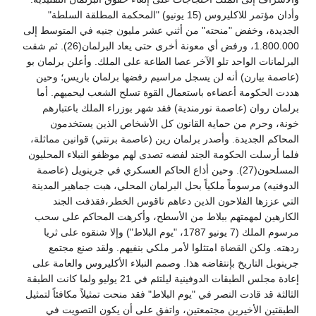
وأدان مؤتمر للاكليروس (15 يونيو) "المحكمة المطلقة السلطة"
الجديدة، وخفض "منحته" من أثني عشر مليون جنيه في المتوسط إلى
1.800.000، ورفض أي معونة أخرى حتى يعاد البرلمان(26). ثم شقت
البرلمانات الواحد تلو الآخر عصا الطاعة على الملك. وأعلن برلمان بو
(عاصمة بيارن) أنه لن يسجل مراسيم رفضها برلمان باريس؛ وحين
هددت الحكومة أعضاءه باستعمال القوة تسلح الشعب ليحميهم. أما
برلمان روان (عاصمة نورمندية) فقد شهر بوزراء الملك باعتبارهم
خونة، وحرم من حماية القانون كل الأشخاص الذين يستخدمون
المحاكم الجديدة. وأصدر برلمان رين (عاصمة برنتي) قوانين مماثلة،
فلما أرسلت الحكومة الجند لفضه تصدى لهم موظفو النبلاء المحليون
المسلحون(27). وحين أذاع الحاكم العسكري في جرينويل (عاصمة
الدوفنيه) مرسوماً ملكياً بحل البرلمان المحلي، هبت جماهير المدينة
التي عززها الفلاحون الذين دعاهم ناقوس الخطر،فقذفت الجند
الكارهين لمهمتهم ببلاط من الأسطح، وأكرهت المحاكم على سحب
مرسوم الملك (7 يونيو 1787، "يوم البلاط") وإلا شنقوه على ثريا
ردهته. ولكن القضاة امتثلوا لأمر ملكي بنفيهم. ولقد صنع مجتمع
جرينوبل التاريخ بإنتقاضه هذا. وصمم النبلاء الأكليروس والعامة على
إعادة مجلس الطبقات الدوفينية ليلتئم في 21 يوليو ولما كانت الطبقة
الثالثة قد قادت النصر في "يوم البلاط" فقد منحت تمثيلاً مكافئاً لتمثيل
الطبقتين الأخيرين مجتمعتين، واتفق على أن يكون التصويت في