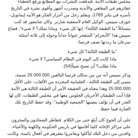
مجلس طبقات الأمة. فتدفقت النشرات مع المطابع ورفع الخطباء
عقائرهم في المقاهي والأندية وصدرت أشهر وأقوى نشرة في التاريخ
بأسره في يناير 1789، وبقلم رجل من أحرار الفكر هو الأبيه إيمانويل-
جوزف سييس، الوكيل العام لأسقفية شارتر. وكان شامفور قد كتب
متسائلاً "ما الطبقة الثالثة؟- إنها كل شيء. وماذا تملك؟ لا شيء". فصاغ
سييس هذا "الأبجرام" المتفجر عنواناً جذاباً وحوله إلى ثلاثة أسئلة
سرعان ما رددتها نصف فرنسا:
"ما الطبقة الثالثة؟ كل شيء
ماذا كانت إلى اليوم في النظام السياسي؟ لا شيء.
ماذا تطلب؟ أن تصبح شيئاً(54).
وذكر سييس أنه من بين سكان فرنسا البالغين 26.000.000 نسمة،
ينتمي إلى الطبقة الثالثة - العلمانية المجردة من الألقاب- على الأقل
25.000.000 وهذا معناه في الحقيقة الأمر أن الطبقة الثالثة هي الأمة.
فإذا أبت الطبقتان الأخريان الجلوس معها في مجلس الطبقات، كان لها
العذر في أن تؤلف بنفسها "الجمعية الوطنية". وقد حفظ التاريخ تلك
العبارة فيما حفظ.
على أن الجوع كان أبلغ حتى من الكلام. فتقاطر الشحاذون والمجرون
على مراكز الإغاثة كلما أقامتها في باريس الحكومة والكهنة والأغنياء،
وافدين من دخل البلاد ليأكلوا ويغامروا بفقرهم في أفعال يائسة. وكانت