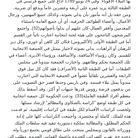
بها النبلاء الأقوياء. وفي 24 يونيو 1789 أذاع على جميع فرنسي في
الطبقة الثالثة يزيد عمره على أربعة وعشرين عاماً ويدفع أي ضريبة،
ومن حقه-بل أنه مأمور-بأن يدلي بصوته، وكذلك جميع المهنيين، ورجال
الأعمال، وأعضاء الطوائف الحرفية، أي أن جميع العامة-باستثناء
المعدمين وأفقر العمال-كان عليهم أن يدلوا بأصواتهم(32). واجتمع
المرشحون الناجحون على هيئة لجنة انتخابية اختارت نائباً عن القسم.
أما في الطبقة الأولى (الأكليروس) فكان كل كاهن أو خوري، وكل دير
للرهبان أو الراهبات، يدلي بصوته لاختيار ممثل في الجمعية الانتخابية
للقسم، وكان رؤساء الأساقفة، والأساقفة، ورؤساء الأديرة، أعضاء في
تلك الجمعية بحكم وظائفهم، واختارت الجمعية مندوباً في مجلس
الطبقات. أما في الطبقة الثانية (الأشراف) فقد كان كل نبيل فوق
الرابعة والعشرين تلقائياً عضواً في الجمعية الانتخابية التي اختارت
مندوباً يمثل نبلاء قسمه. وفي باريس وحدها قصر حق التصويت على
من يدفعون فرضة رؤوس قدرها جنيهات أو أكثر، وقد أسقط بذلك
معظم أفراد الطبقة العاملة(33). ودعت الحكومة كل جمعية انتخابية
في كل طبقة لوضع "كراسة بالشكاوى والمظالم" لإرشاد ممثلها.
ولخصت كراسات الأقسام لكل طبقة في كراسات إقليمية، ثم قدمت
هذه للملك، كاملة أو مختصرة، وأجمعت الكراسات كلها على إدانة
الحكم المطلق، والمطالبة بملكية دستورية تتقيد فيه سلطات الملك
ووزرائه بالقانون وبمجلس منتخب على نطاق قومي يجتمع دورياً وله
وحده حق تقرير الضرائب الجديدة واعتماد القوانين الجديدة. وطلب إلى