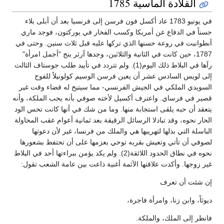
القلادة الماسية 1785
في يونيو 1783 عاد أكسل فون فرسن إلى فرنسيا بعد أن أبلى بلاء
حسناً في الدفاع عن أمريكا وكسب الفخار في يوركتون، فوجد ماري
أنطوانيت في روعة حسنها الذي تركها عليه قبل ثلاث سنين. وحتى في
1787، حين كانت في الثانية والثلاثين، وجدها آرثر ينج "أجمل امرأة"
رآها في البلاط ذلك اليوم(1). ولم تتردد في تأييد طلب جوستاف الثالث
إلى لويس السادس عشر أن يعين فرسن الوسيم كولونيلاً للفوج
السويدي الملكي في الجيش الفرنسي- مما سيتيح له قضاء وقت غير
قصير في فرساي. واعترف أكسيل لأخته صوفي بأنه يحب الملكة، وأنه
يتعقد أن حبه يلقى استجابة منها. وما من شك في أنها كانت تحس الود
الحار نحوه، وقد تبادلا الرسائل الرقيقة بعد ثمانية أعوام عقب المحاولة
الباسلة التي بذلها لتهريبها هي والملك من فرنسا، غير لأن دعوتها
لصوفي أن تأتي وتعيش بقربه توحي بعزمها على أن تحتفظ بشعورها
نحوه في نطاق الحدود اللائقة(2). ولم يكد يؤمن ببراءتها أحد في البلاط
غير زوجها. وأكدت علاقتها الآثمة أغنية ذاعت بين عامة الشعب تقول:
إن شئت أن تعرف
ديوثاً، وابن زنا، وامرأة فاجرة،
فانظر إلى الملك، والملكة.