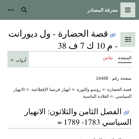
معرفة المصادر
القائمة الرئيسية
بحث
أدوات
قصة الحضارة - ول ديورانت
تبديل عرض جدول المحتويات
- م 10 ك 7 ف 38
الصفحة
نقاش
أدوات
صفحة رقم : 14488
قصة الحضارة -> روسو والثورة -> انهيار فرنسا الإقطاعية -> الانهيار
السياسي -> القلادة الماسية
الفصل الثامن والثلاثون: الانهيار
السياسي 1783- 1789 =