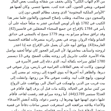
من آلام التهاب الكلي!" ولكي يخفف من شقائه ويكسب بعض المال
لصوفي، ويتقي الجنون، ألف عدة كتب، بعضها جنسي. وكان أهمها هو
"الأوامر الملكية المختومة" الذي وصف مظالم القبض دون إذن
والسجون دون محاكمة، وطلب بإصلاح السجون والقانون فلما نشر هذا
الكتيب في 1782 بلغ تأثر لويس السادس عشر به مبلغاً حمله على أن
يأمر في 1784 بالإفراج عن جميع السجناء المعتقلين في فانسين(42).
وقد ترافق سجانو ميرابو به، ويعد 1779 سمح له بالتمشي في حدائق
الشاتو ولقاء الزوار، ووجد في بعض زائريه منصرفات لطاقته الجنسية
العارمة(43). ووافق أبوه على أن يعمل على الإفراج عنه إذا اعتذر
لزوجته واستأنف معاشرتها، لأن المركيز العجوز كان تواقاً لحفيد يواصل
بقاء الأسرة. فكتب جابرييل إلى زوجته يطلب الصفح. وفي 13 ديسمبر
1780 أطلق سراحه بكفالة أبيه، الذي دعاه إلى قصر الأسرة في
لوبنيون. وكانت له بعض العلاقات الغرامية في باريس، وزار صوفي في
ديرها، والظاهر أنه أخبرها أنه ينوي العودة إلى زوجته. ثم مضى إلى
لوبنيون، وأبهج قلب أبيه. وتلقت صوفي مالاً من زوجها، وانتقلت إلى
بيت قريب من الدير، وانهمكت في أعمال البر، ووافقت على الزواج
من كبتن سابق في الخيالة. ولكنه مات قبل أن يزف إليها، فأقام في
الغد(9 سبتمبر 1789)(44). أما زوجة ميرابو فقد رفضت لقاءه، فأقام
عليها دعوى اتهمها فيها بهجرها ل، وخسر دعواه، ولكنه أدهش الأصدقاء
والأعداء ببلاغته مرافعته التي استغرقت خمس ساعات دفاعاً عن قضية
يستحيل الدفاع عنها. وتبرأ منه أبوه، فقاضاه، وحصل منه على راتب