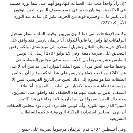
"إن رأياً واحداً غلب على الجماعة كلها،وهو أنهم على شفا ثورة عظيمة
في الحكومة... وغليان شديد في جميع صفوف الناس، الذين يتوقون
إلى تغيير ما،... وخميرة قوية من الحرية، تكبر كل ساعة منذ الثورة
الأمريكية"(23).
وكانت الإصلاحات التي دعا كالون وبريين، وقبلها الملك، تنتظر تسجيل
البرلمانات لها وإقرارها قانوناً للدولة، أبا برلمان باريس فقد وافق على
إطلاق حرية تجارة الغلال وتحويل السخرة إلى مبلغ نقدي، ولكنه رفض
التصديق على ضريبة دمغة. وفي 19 يوليو 1787 أرسل إلى لويس
السادس عشر تصريحاً بأن "الأمة، ممثلة في مجلس الطبقات، هي
وحدها صاحبة الحق في أن تمنح الملك الموارد التي قد تبين أنه لا غنى
عنها"(24). ووافقت جماهير باريس على هذا الحكم، وفاتها أن مجلس
الطبقات،كما هو معلوم إلى ذلك الحين في التاريخ الفرنسي، ليس إلا
مؤسسة إقطاعية شديدة الانحياز إلى الطبقات المميزة. أما نبلاء
السيف، الذين لم تغيب عنهم هذه الحقيقة، فقد وافقوا على التصريح،
ومنذ ذلك الحين انضموا إلى البرلمان ونبلاء الرداء في هذا "التمرد
النبيل" الذي مهد للثورة. وأما لويس فقد تردد في دعوة مجلس الطبقات
أن ينهي المجلس استبدادية الملكية البوربونية بتأكيده للسلطات
التشريعية.
وفي أغسطس 1787 قدم البرلمان مرسوماً بضريبة على جميع