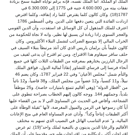
الملك أو الملكة. أما الملك نفسه، فإنه برغم نواياه الطيبة سمح بزيادة
نفقات بيته من 4.600.000 جنيه في 1775 إلى 6.300.000 في
1787(18). وكان كالون كلما يقترض كلما زاد إنفاقه، وكلما اقترض
ازدادت الفائدة التي يتعين دفعها على الدين. وفي أغسطس 1786
اعترف للملك المذهول أن كل الوسائل قد استفدت، وأن الدين القومي
والعجز السنوي زادا زيادة لن يسبق لها نظير، وانه لا نجاة للحكومة من
الخراب المالي إلا بتوسيع الضرائب لتشمل النبلاء الأكليروس. وكان
كالون عليماً بأن برلمان باريس الذي كان آنئذ مرتبطاً بنبلاء السيف في
حلف سافر سيقاوم هذا الاقتراح، ومن ثم اقترح أن يدعى لفيف من
الرجال البارزين يختارهم بمعرفته من الطبقات الثلاث كلها في جميع
أنحاء فرنسا إلى فرساي للتشاور إنقاذاً لمالية الدول، فوافق الملك.
والتأم شمل "مجلس الأعيان" وفي 22 فبراير 1787، وكان يضم 46
نبيلاً، و11 كنسياً، و12 عضواً من مجلس الملك، و38 قاضياً، و12 نائباً
من "أقطار الدولة" (وهي أقاليم تتمتع بامتيازات خاصة)، و25 موظفاً
بلدياً، وجملتهم 144. ووجه كالون إليهم الخطاب بصراحة تنطوي على
الشجاعة، وأفاض في الحديث عن المساوئ التي لا بد من القضاء عليها
أياً كان رسوخها في الزمن والميول المغرضة، لأنها "ثقيلة الوطأة على
أكثر الطبقات إنتاجاً وكداً". وأدان عدم المساواة العام في منح الإعانات
المالية، و" عدم التناسب الهائل في النصيب الذي تسهم به مختلف
الأقاليم والرعايا الذين يدينون ي بالتبعية لملك واحد"(19). ثم عرض
اقتراحات أكثر راديكالية من اقتراحات طورجو، وقدمها على أن الملك