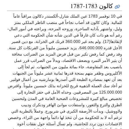
كالون 1783-1787
في 10 نوفمبر 1783 عين الملك شارل-ألكسندر دكالون مراقباً عاماً
للمالية. وكان كالون قد أصاب نجاحاً في منصب الناظر الملكي بمتز
وليل، واشتهر بآدابه الساحرة، وروحه المرحة، وبراعته في أمور المال-
رغم أنه هو ذات كان غارقاً في الدين شأنه شأن الحكومة التي دعي
لإنقاذها(17). ولم يجد غير 360.000 فرنك في الخزانة، مع دين قصير
الأجل قدره 646.000.000، يزيد خمسين مليوناً من الفرنكات كل سنة.
وقد رفض كما رفض نكير من قبل فرض المزيد من الضرائب مخافة
أن يثير الأمر التمرد ويضعف الاقتصاد، وبدلاً من الضرائب قرر عمل
يانصيب بعد المفاوضة، جاء بمائة مليون من الجنيهات. ثم لجأ إلى
الأكليروس وظفر منهم بمنحة قدرها ثمانية عشر مليوناً من الجنيهات
بعد أن تعهد بمصادرة الطبعة التي أصدرها بومارشيه من أعمال فولتير.
ثم أعاد سك العملة الذهبية فربح للخزانة بذلك خمسين مليوناً. واقترض
125.000.000 من المصرفيين. وحداه الأمل في حفز التجارة إلى
تخصيص مبالغ كبيرة للمشروعات الصحية العامة في المدن ولتحسين
الطرق والترع والثغور، واستفادت موانئ الهافر ودنكرك ودييب
ولاووشيل، وبدأت الأرصفة الكبرى في شربورج. وعملاً بالنظرية التي
تزعم أنه لا بد للحكومة من أن تتخذ لها دائماً واجهة من الثراء، وخصص
الاعتمادات دون تردد للحاشية، ولم تسأل أسئلة حول نفقات أخوة