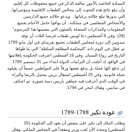
الممكنة الخاصة بالأمور سالفة الذكر في جميع محفوظات كل إقليم،
وأن تبلغ نتائج هذه البحوث إلى مجالس الطبقات الإقليمية ومؤتمراتها،...
التي بدورها تبلغ جلالته برغباتها... ويدعو جلالته جميع الدارسين
والأشخاص المتعلمين في مملكته.. أن يوافوا حامل الأختام بجميع
المعلومات والمذكرات المتصلة بالشئون التي يتضمنها هذا المرسوم"
(28). وفي 8 أغسطس دعا لويس طبقات فرنسا الثلاث أن توفد
مندوبين إلى دورة لمجلس الطبقات تجتمع بفرساي في أول مايو 1789.
ثم عطل في اليوم ذاته "المحكمة المطلقة السلطة" التي ما طواها
التاريخ في زوايا النسيان. وفي 16 أغسطس اعترفت الحكومة بإفلاسها
في الواقع، إذ أعلنت أن التزامات الدولة ابتداء من 31 ديسمبر 1789
لن تدفع كلها عملة بل يدفع بعضها ورقاً على المواطنين جميعاً أن يقبلوه
عملة قانونية. وفي 25 أغسطس استقال بريين محمل بالرضا والثراء
في الوقت الذي أحرقت فيه جماهير باريس دمية تصوره. ثم اعتكف
في سانس، وهناك انتحر في 1794.
عودة نكير 1788-1789
وطلب الملك إلى نكير على مضض أن يعود إلى الحكومة (25
أغسطس) ومنحه الآن لقب وزير ومقعداً في المجلس الملكي. وهلل