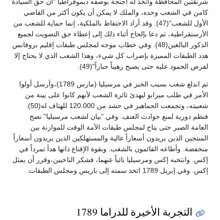
شرنقتين المحافظة واتخذ له أجنحة بوصفه ديموقراطياً "أن حق السيادة
كامن في الشعب وحده، والملك لا يمكن أن يكون أكثر من القاضي
الأول للشعب"(47). وقد أراد الاحتفاظ بالملكية، إنما حماية للشعب من
الأرستقراطية، ثم دعا بإلحاح أثناء ذلك إلى إعطاء حق التصويت لجميع
الذكور البالغين(48). وفي خطاب موجه لمجلس طبقات إقليم بروفانس
هدد الطبقات المميزة بإضراب كل شيء، وهذا الشعب الذي لا يحتاج إلا
لفرض الجمود عليه حتى يصبح رهيباً جباراً"(49).
ثم اندلع شغب بسبب الخبز في مرسيليا (مارس 1789)،وأرسل أولوا
الأمر في طلب ميرابو ليهدئ ثائرة الشعب لأنهم كانوا على بينة من
شعبيته، وتجمعت الجماهير في حشد من 120.000 للهتاف له(50).
فنظم دورية لمنع حوادث العنف. وفي "بيان لشعب مرسيليا" نصح
العامة الصبر حتى يتاح لمجلس طبقات الأمة الوقت للموازنة بين
المنتجين الذين يريدون أسعاراً عالية والمستهلكين الذين يريدون أسعاراً
منخفضة. وأطاعه القائمون بالشغب. وبقوة الإقناع ذاتها هدأ تمرداً في
إكس. وانتخبه إكس ومرسيليا نائباً عنهما، فشكر الناخبين،وقرر أن يمثل
إكس. وفي إبريل 1789 اتخذ سمته إلى باريس ومجلس الطبقات.
التجربة الأخيرة للدراما 1789