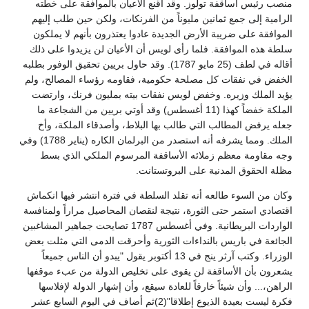
منصب رئيس أساقفة تولوز. وقد أقنع الأعيان بالموافقة على خطته
الرامية إلى جمع ثمانين مليوناً من الفرنكات، ولكن حين طلب إليهم
الموافقة على ضريبة الأرض الجديدة عادوا يعتذرون بأنهم لا يملكون
سلطة هذه الموافقة. فلما رأى لويس أن الأعيان لن يزيدوا على ذلك
أقاله في لطف (25 مايو 1787). وقد حاول بريين تحقيق الوفور بطلبه
الخفض في نفقات كل مصلحة حكومية، فقاومه رؤساء المصالح، ولم
يؤيد الملك وزيره. وخفض لويس نفقات بيته بمليون فرنك، وارتضت
الملكة خفضاً كهذا (11 أغسطس) وقد أوتي بريين من الشجاعة ما
جعله يرفض المطالب التي طالب بها البلاط، وأصدقاء الملكة، وأخ
الملك. ومما يشرفه أنه استصدر من البرلمان الكاره (يناير 1788) وفي
وجه مقاومة معظم زملائه الأساقفة المرسوم الملكي الذي بسط
مظلة الحقوق المدنية على البروتستانت.
وكان من السوء طالعه أنه تقلد السلطة في فترة انتشر فيها انكماش
اقتصادي استمر حتى الثورة، نتيجة لنقصان المحاصيل مراراً ولمنافسة
الواردات البريطانية. وفي أغسطس 1787 تصايحت جماهير المشاغبين
الجائعة في باريس بالنداءات الثورية وأحرقت الدمى التي مثلت بعض
الوزراء. وكتب آرثر ينج في 13 أكتوبر يقول "يبدو أن الناس جميعاً
يشعرون بأن الأساقفة لن يقوى على تخليص الدولة من عبء موقفها
الراهن،... وأن شيئاً خارقاً للعادة سيقع، وأن إشهار الدولة لإفلاسها
فكرة ليست بعيدة الذيوع إطلاقا"(2)ثم أضاف في اليوم السابع عشر