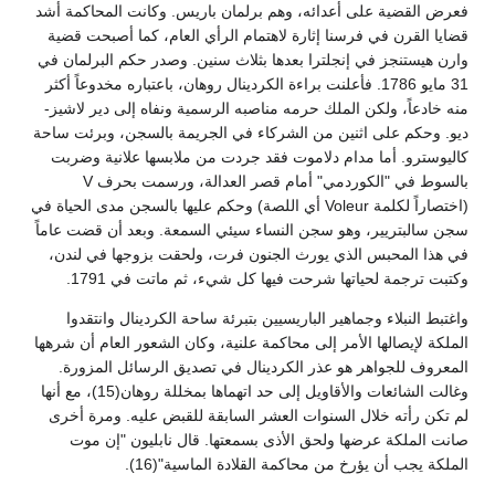
فعرض القضية على أعدائه، وهم برلمان باريس. وكانت المحاكمة أشد
قضايا القرن في فرسنا إثارة لاهتمام الرأي العام، كما أصبحت قضية
وارن هيستنجز في إنجلترا بعدها بثلاث سنين. وصدر حكم البرلمان في
31 مايو 1786. فأعلنت براءة الكردينال روهان، باعتباره مخدوعاً أكثر
منه خادعاً، ولكن الملك حرمه مناصبه الرسمية ونفاه إلى دير لاشيز-
ديو. وحكم على اثنين من الشركاء في الجريمة بالسجن، وبرئت ساحة
كاليوسترو. أما مدام دلاموت فقد جردت من ملابسها علانية وضربت
بالسوط في "الكوردمي" أمام قصر العدالة، ورسمت بحرف V
(اختصاراً لكلمة Voleur أي اللصة) وحكم عليها بالسجن مدى الحياة في
سجن سالبتريير، وهو سجن النساء سيئي السمعة. وبعد أن قضت عاماً
في هذا المحبس الذي يورث الجنون فرت، ولحقت بزوجها في لندن،
وكتبت ترجمة لحياتها شرحت فيها كل شيء، ثم ماتت في 1791.
واغتبط النبلاء وجماهير الباريسيين بتبرئة ساحة الكردينال وانتقدوا
الملكة لإيصالها الأمر إلى محاكمة علنية، وكان الشعور العام أن شرهها
المعروف للجواهر هو عذر الكردينال في تصديق الرسائل المزورة.
وغالت الشائعات والأقاويل إلى حد اتهماها بمخللة روهان(15)، مع أنها
لم تكن رأته خلال السنوات العشر السابقة للقبض عليه. ومرة أخرى
صانت الملكة عرضها ولحق الأذى بسمعتها. قال نابليون "إن موت
الملكة يجب أن يؤرخ من محاكمة القلادة الماسية"(16).