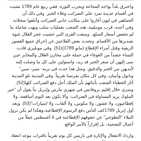
واحترق بلداً يواجه المجاعة ويجرب الثورة. ففي ربيع عام 1789 نشبت
في أقسام عديدة تمرد على الضرائب وغلاء الخبز. وفي ذلك أن
الجماهير في ليون أغاروا على مكاتب جابي الضرائب وأتلفوا سجلاته.
وفي آجده، قرب مونبلييه، هدد الشعب بعمليات سلب ونهب شاملة ما
لم تخفض أسعار السلع,. ومنعت القرى التي خشيت عجز الغلال عنوة
تصديرها من الأقسام. وتحدث بعض الفلاحين عن إحراق جميع القصور
الريفية وقتل أمراء الإقطاع (مايو 1789)(51). وفي مونليري قادت
النساء حشداً من الغوغاء في حملة على مخازن الغلال والمخابز حين
نمى إليهن أن سعر الخبز قد زيد، واستولين على كل ما وصلت إليه
لأيديهن من الخبز والدقيق. ومثل هذا حدث في بريه- سير- سين"
وبانول،وأميان، وفي كل مكان بفرنسا تقريباً. وفي المدينة تلو المدينة
أثار الخطباء الشعب بأبنائهم بأن الملك أجل دفع الضرائب كلها(52).
وسرى خلال إقليم بروفانس في شهري مارس وإبريل نبأ يقول أن "خير
الملوك يريد المساواة في الضرائب، وألا يكون بعد اليوم أساقفة، ولا
إقطاعيون، ولا عشور، ولا مكوس، ولا ألقاب، ولا امتيازات"(53). وبعد
أول إبريل 1789كف الناس دفع الرسوم الإقطاعية،وهكذا لم يكن نزول
النبلاء "التطوعي" عن حقوقهم الإقطاعية في 4 أغسطس عملاً من
أعمال التضحية، بل إقراراً بالأمر الواقع.
وازداد الانفعال والإثارة في باريس كل يوم تقريباً باقتراب موعد انعقاد