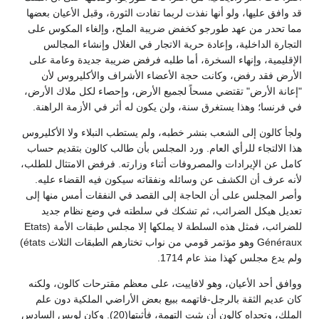
قد وافق عليها، ولو أنها نفذت لربما تفادت الثورة، وقبل الأعيان بعضها
مما تحدر من عهد طورجو كخفض ضريبة الملح، وإلغاء المكوس على
التجارة الداخلية، وإعادة حرية الاتجار في الغلال وإنشاء المجالس
الإقليمية، وإنهاء السخرة، أما طلبه فرفض ضريبة جديدة وعامة على
الأرض فقد رفض، وكانت حجة الأعضاء الأشراف والأكليروس لأن
"إعانة الأرض" تقتضي مسحاً لجميع الأرض، وإحصاء لكل ملاك الأرض،
في فرنسا؛ وهذا يستغرق سنة، ولن يكون له أثر في الأزمة الراهنة.
ولجأ كالون إلى الشعب بنشر خطبه، ولم يستطب النبلاء ولا الأكليروس
هذا الالتجاء للرأي العام. ورد المجلس بأن طالب كالون بتقديم حساب
كامل عن الإيرادات والمصروفات أثناء وزارته. فرفض الامتثال للطلب،
لأنه عرف أن الكشف عن وسائله ونفقاته سيكون فيه القضاء عليه.
وأصر المجلس على أن الحاجة إلى القصد في النفقات أمس منها إلى
تعديل هيكل الضرائب، ثم تشكك في سلطته في وضع نظام جديد
للضرائب، فمثل هذه السلطة لا يملكها إلا مجلس طبقات الأمة (Etats
Généraux وهو مؤتمر قومي من نواب تختارهم الطبقات الثلاث états)
ولم يدع مجلس كهذا منذ عام 1714.
ووافق أحد الأعيان، وهو لافاييت، على معظم مقترحات كالون، ولكنه
كان عديم الثقة بالرجل-فاتهمه ببيع بعض الأراضي الملكية دون علم
الملك، وتحداه كالون أن يثبت التهمة، فأثبتها(20). وكان لويس السادس