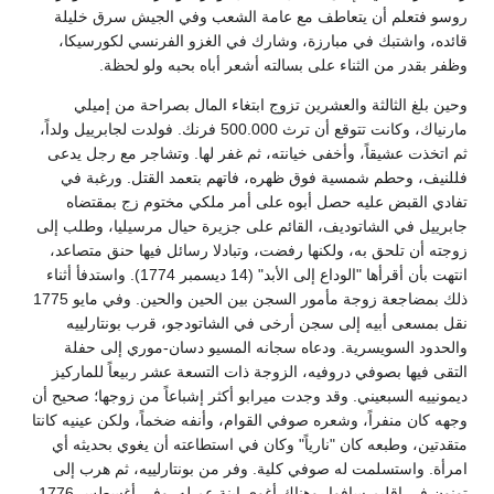
روسو فتعلم أن يتعاطف مع عامة الشعب وفي الجيش سرق خليلة
قائده، واشتبك في مبارزة، وشارك في الغزو الفرنسي لكورسيكا،
وظفر بقدر من الثناء على بسالته أشعر أباه بحبه ولو لحظة.
وحين بلغ الثالثة والعشرين تزوج ابتغاء المال بصراحة من إميلي
مارنياك، وكانت تتوقع أن ترث 500.000 فرنك. فولدت لجابرييل ولداً،
ثم اتخذت عشيقاً، وأخفى خيانته، ثم غفر لها. وتشاجر مع رجل يدعى
فللنيف، وحطم شمسية فوق ظهره، فاتهم بتعمد القتل. ورغبة في
تفادي القبض عليه حصل أبوه على أمر ملكي مختوم زج بمقتضاه
جابرييل في الشاتوديف، القائم على جزيرة حيال مرسيليا، وطلب إلى
زوجته أن تلحق به، ولكنها رفضت، وتبادلا رسائل فيها حنق متصاعد،
انتهت بأن أقرأها "الوداع إلى الأبد" (14 ديسمبر 1774). واستدفأ أثناء
ذلك بمضاجعة زوجة مأمور السجن بين الحين والحين. وفي مايو 1775
نقل بمسعى أبيه إلى سجن أرخى في الشاتودجو، قرب بونتارلييه
والحدود السويسرية. ودعاه سجانه المسيو دسان-موري إلى حفلة
التقى فيها بصوفي دروفيه، الزوجة ذات التسعة عشر ربيعاً للماركيز
ديمونييه السبعيني. وقد وجدت ميرابو أكثر إشباعاً من زوجها؛ صحيح أن
وجهه كان منفراً، وشعره صوفي القوام، وأنفه ضخماً، ولكن عينيه كانتا
متقدتين، وطبعه كان "نارياً" وكان في استطاعته أن يغوي بحديثه أي
امرأة. واستسلمت له صوفي كلية. وفر من بونتارلييه، ثم هرب إلى
تونون في إقليم سافوا، وهناك أغوى ابنة عم له. وفي أغسطس 1776