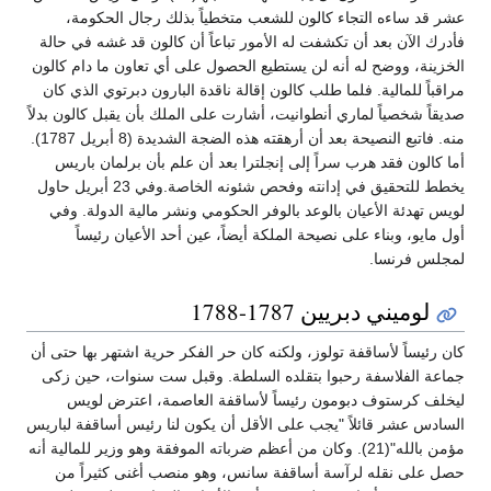
عشر قد ساءه التجاء كالون للشعب متخطياً بذلك رجال الحكومة،
فأدرك الآن بعد أن تكشفت له الأمور تباعاً أن كالون قد غشه في حالة
الخزينة، ووضح له أنه لن يستطيع الحصول على أي تعاون ما دام كالون
مراقباً للمالية. فلما طلب كالون إقالة ناقدة البارون دبرتوي الذي كان
صديقاً شخصياً لماري أنطوانيت، أشارت على الملك بأن يقبل كالون بدلاً
منه. فاتبع النصيحة بعد أن أرهقته هذه الضجة الشديدة (8 أبريل 1787).
أما كالون فقد هرب سراً إلى إنجلترا بعد أن علم بأن برلمان باريس
يخطط للتحقيق في إدانته وفحص شئونه الخاصة.وفي 23 أبريل حاول
لويس تهدئة الأعيان بالوعد بالوفر الحكومي ونشر مالية الدولة. وفي
أول مايو، وبناء على نصيحة الملكة أيضاً، عين أحد الأعيان رئيساً
لمجلس فرنسا.
لوميني دبريين 1787-1788
كان رئيساً لأساقفة تولوز، ولكنه كان حر الفكر حرية اشتهر بها حتى أن
جماعة الفلاسفة رحبوا بتقلده السلطة. وقبل ست سنوات، حين زكى
ليخلف كرستوف دبومون رئيساً لأساقفة العاصمة، اعترض لويس
السادس عشر قائلاً "يجب على الأقل أن يكون لنا رئيس أساقفة لباريس
مؤمن بالله"(21). وكان من أعظم ضرباته الموفقة وهو وزير للمالية أنه
حصل على نقله لرآسة أساقفة سانس، وهو منصب أغنى كثيراً من