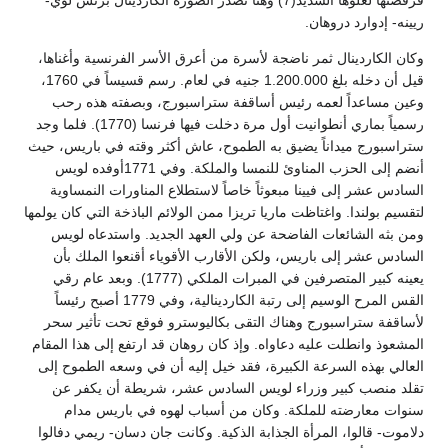
فرفضتها لغلوها الشديد(7) وهنا تصدر الصورة الكاردينال برنس لوي-
ريينه- إدوارد دروهان.
وكان الكاردينال ثمر ناضجة لأسرة من أعرق الأسر الفرنسية وأغناها،
قيل أن دخله بلغ 1.200.000 جنيه في لعام. رسم قسيساً في 1760،
وعين مساعداً لعمه رئيس أساقفة ستراسبورج، وبصفته هذه رحب
رسمياً بماري أنطوانيت أول مرة دخلت فيها فرنسا (1770). فلما وجد
ستراسبورج ميداناً يضيق به الطموح، عاش أكثر وقته في باريس، حيث
أنضم إلى الحزب المناوئ للنمسا والملكة. وفي 1771أوفده لويس
السادس عشر إلى فيينا مبعوثاً خاصاً لاستطلاع المناورات النمساوية
لتقسيم بولندا. واغتاظت ماريا تريزا ممن الولائم الباذخة التي كان يولمها
ومن بثه الشائعات الفاضحة عن ولي العهد الجديد. واستدعاه لويس
السادس عشر إلى باريس، ولكن الأقارب الأقوياء أقنعوا الملك بأن
يعينه كبير المتصرفين في المبرات الملكي (1777). وبعد عام رقي
القس المرح الوسيم إلى رتبة الكاردينالية، وفي 1779 أصبح رئيساً
لأساقفة ستراسبورج وهناك التقى بكاليوسترو فوقع تحت تأثير سحر
المشعوذ وانطلت عليه دعاواه. وإذ كان روهان قد ارتفع إلى هذا المقام
العالي بهذه السرعة الكبيرة، فقد خيل إليه أن في وسعه الطموح إلى
تقلد منصب كبير وزراء لويس السادس عشر، شريطة أن يكفر عن
سنوات معارضته للملكة. وكان من أسباب لهوه في باريس مدام
دلاموت- قالوا، المرأة الجذابة الذكية. وكانت جان دسان- ريمي دفالوا