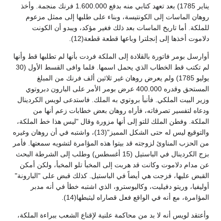
يناير 1785) بعد تعهد كتابي منه بدفع 1.600.000 فرنك منجمة. وأخذ
روهان الماسات إلى الكونتيسة، وبناء على طلبها إلى ممثل مزعوم
للملكة. أما تاريخ الماسات بعد ذلك فغير مؤكد، ويبدو أن الكونت
دلاموت أخذها إلى إنجلترا وباعها قطعة قطعة(12).
أوارسل بومر فاتورة بالقلادة إلى الملكة فردت بأنها لم تطلبها قط وأنها
لم تكتب قط الخطاب الذي يحمل اسمها. فلما وافى القسط الأول (30
يوليو 1785) ولم يعرض روهان غير ثلاثين ألف فرنك من المبلغ
المستحق وقدره 400.000 عرض بومر الأمر على البارون دبروتوي
وزير البيت الملكي. فأنبأ بروتوي به الملك. فاستدعى لويس الكردينال
ودعاه لتفسير تصرفاته، فأراه روهان بعض خطابات زعم أنها من
الملكة. وفطن الملك للتو إلى أنها مزورة وقال "ليس هذا خط الملكة،
والتوقيع ليس له حتى الشكل المميز"(13)، واشتبه في أن روهان وغيره
من الحزب المناوئ لزوجته قد بيتوا هذه المؤامرة لتشويه سمعتها. فأمر
بزج الكردينال في الباستيل (15 أغسطس) وطلب إلى الشرطة البحث
عن مدام دلاموت وكانت قد هربت إلى المخبأ تلو المخبأ، ولكن أمكن
القبض عليها، فزجت هي أيضاً في الباستيل. كذلك قبض على "البارونة"
أوليفيا، وريتو دفيليت، وكاليوسترو، الذي اشتبه خطأ في أنه مدبر
المؤامرة، مع أنه في الواقع فعل قصاراه ليثبطها(14).
وأعتقد لويس أنه لا بد من محاكمة علنية لإقناع الشعب ببراءة الملكة،