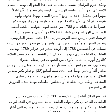
وهكذا حرم البرلمان نفسه، بانضمامه على هذا النحو إلى وصف النظام
الإقطاعي، من تأييد الطبقة الوسطى القوية، ولم بعد منذ الآن عاملاً
مؤثراً في تشكيل الأحداث. وبلغ "التمرد النبيل" وبهذا حدوده وأنهى
شوطه، ثم أخلى الآن مكانه للثورة البورجوازية. وقد زاد مهمة نكير
عسراً ما حل بالبلاد عام 1788 من قحط انتهى بعواصف ثلجية أتلفت
المحاصيل الهزيلة. وكان شتاء 1788-89 من أقسى ما غفره تاريخ
فرنسا، ففي باريس هبط الترمومتر إلى 18o تحت الصفر الفارنهيتي،
وتجمد السين تماماً من باريس إلى الهافر. وارتفع سعر الخبز من تسعة
سنتات في أغسطس 1788 إلى أربعة عشر في فبراير 1789. وبذلت
الطبقات العليا قصارى جهدها للتخفيف عن الشعب، وأنفق بعض النبلاء،
كالدوق أورليان، مئات الألوف من الجنيهات في إطعام الفقراء
وتدفئتهم، وتبرع رئيس الأساقفة بأربعمائة ألف جنيه، وظل دير للرهبان
يطعم ألفاً ومائتي يومياً على مدى ستة أسابيع(32). وحظر نكير تصدير
الغلال، واستورد منها ما قيمته سبعون مليون جنيه، فأمكن تفادي
المجاعة، ولكنه ترك لخلفائه أو لمجلس الطبقات مهمة سداد القروض
التي اقترضها.
ثم اقنع الملك أثناء ذلك (27ديسمبر 1788) بأنه يجب في مجلس
الطبقات القادم أن يكون نواب الطبقة الثالثة مساوين في العدد لنواب
الطبقتين الأخيرتين مجتمعتين، وذلك رغم النصيحة المضادة التي أشار