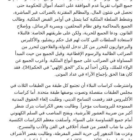
جميع النواب تقريباً عدم الموافقة على اعتماد أموال للحكومة حتى
تحصل في شئون المال، والمظالم المقترنة بالضرائب غير المباشرة،
وشطط السلطة الملكية كما يتمثل في أوامر القبض الملكية. وطالب
الجميع بالمحاكمة وفق نظام المحلفين، وبسرية الرسائل، وبإصلاح
القانون. ودعا الجميع للحرية، ولكن على طريقتهم الخاصة: فالنبلاء
لاستعادة السلطات التي كانت لهم قبل حكم ريشليو، والأكليرس
والبرجوازيون للتحرر من كل تدخل للدولة،والفلاحون لتحرر من
الضرائب الظالمة والرسوم الإقطاعية. وقبل الجميع من حيث المبدأ
المساواة في الضرائب على جميع أنواع الملكية. وأعرب الجميع عن
الولاء للملك، ولكن أحداً لم يذكر "الحق الإلهي" في الحكم(34)، فقد
كان هذا الحق بإجماع الآراء في عداد الموتى.
واشترطت كراسات النبلاء أن تجتمع كل طبقة من الطبقات الثلاث في
مجلس الطبقات منفصلة وتصوت بوصفها طبقة متحدة. أما كراسات
الأكليروس فقد رفضت التسامح الديني، وطلبت إلغاء الحقوق المدنية
الممنوحة للبروتستانت مؤخراً. وطالبت بعض الكراسات بترك شطر
أكبر من ضريبة العشور للأبرشية، وبفتح المناصب في السلم الكهنوتي
أمام جميع القساوسة على السواء. وأسلفت معظم الكراسات الكنسية
على ما شاب العصر من فساد أخلاقي في الفن والأدب والمسرح،
وعزت هذا التدهور إلى حرية النشر المفرطة، وطالبت بقصر الأشراف