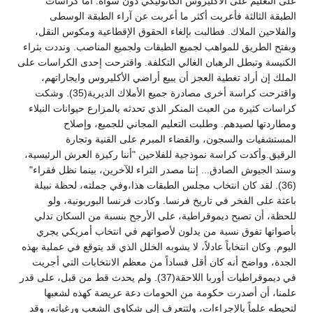
على التعليم على الأكليروس الكاثوليكي دون سواه. أما كراسات
الطبقة الثالثة فأعربت أكثر ما أعربت عن آراء الطبقة الوسطى
والفلاحين الملاك. فطالبت بإلغاء الحقوق الإقطاعية ومكوس النقل،
وبفتح الطريق للمواهب لجميع الطبقات ولجميع المناصب. ونددت بثراء
الكنيسة وتبطل الرهبان الغالي التكلفة. واقترحت إحدى الكراسات على
الملك إن أراد تغطية العجز أن يبيع أراضي الأكليروس وايجاراتهم،
واقترحت كراسة أخرى مصادرة جميع الأملاك الديرية(35). وشكت
كراسات كثيرة من العبث المنكر الذي تحدثه بالمزارع حيوانات النبلاء
ومطاردتها لصيدهم. وطلبت التعليم المجاني للجميع، وإصلاح
المستشفيات والسجون، والقضاء المبرم على القنية وتجارة
الرقيق.وأكدت كراسة نموذجية للفلاحين "أننا ركيزة العرش الرئيسية،
وسند الجيوش الصادق... إننا مصدر الثراء للآخرين، بينما نظل فقراء"
(36). لقد كان انتخاب مجلس الطبقات هذا،وفي جملته، لحظة نبيلة
باعثة على الفخر في تاريخ فرنسا. وكادت فرنسا البوربونية، ولو
للحظة، أن تصبح ديموقراطية، على الأرجح بنسبة من السكان تدلي
بأصواتها تفوق نسبة من يدلون لأصواتهم في انتخاب أمريكي يجري
اليوم. وكان انتخاباً عادلاً، لا يشوبه الخلل الذي قد يتوقع في عملية بهذه
الجدة، وواضح أنه كان أقل فساداً من معظم الانتخابات التي أجريت
في ديموقراطيات أوربا اللاحقة(37). ولم يحدث قط من قبل، على قدر
علمنا، أن أصدرت حكومة من الحومات دعة عريضة كهذه لشعبها
لتحيطه علماً بالإجراءات، ولتتعرف إلى شكاوى الشعب ورغباته، وقد