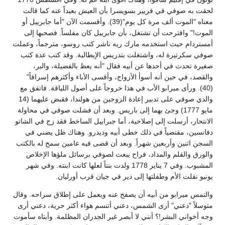
لحقت به صوفي في فريير بسويسرا بأن العيش بعيداً عنه كما قالت
معناه "الموت ألف مرة كل يوم"(39). وأقسمت الآن "أما جابرييل أو
الموت!" واقترحت أن تشتغل، بأن جابرييل كان مفلساً. فصحبها إلى
أمستردام حيث استخدمه مارك ريه ناشر كتب روسو، مترجماً، وعملت
صوفي سكرتيرة له، واشتغلت بتدريس الإيطالية. وقد كتب عدة كتب
صغيرة تحدث في أحدها عن أبيه فقال "أنه يعظ بالفضيلة، والبر،
والقصد، في حين أنه أسوأ الأزواج، وأقسى الأباء وأكثرهم إسرافاً"
(40). ورأى ميرابو الأب في هذا خروجاً على أصول اللياقة. فاتفق مع
والدي صوفي على تدبير إعادة الزوجين من هولندا، فقبض عليهما (14
مايو 1777) وجئ بهما إلى باريس. وبعد أن فشلت صوفي في محاولة
الانتحار، أرسلت إلى إصلاحية، أما جبراييل الساخط فقد زج في الشاتو
دفانسين، مقتضياً في ذلك خطى أبيه وديدرو. وهناك ظل يضني في
السجن اثنين وأربعين شهراً. وبعد أن قضى فيه عامين سمح له بالكتب
والورق والقلم والمداد، فراح يبعث لصوفي برسائل ملؤها الإخلاص
المشبوب. وفي 7 يناير 1778 ولدت بنتاً لعلها كانت ابنته. وفي شهر
يونيو نقلت الأم وطفلتها إلى دير في جيان قرب أورليان.
والتمس ميرابو من أبيه أن يصفح عنه ويعمل على إطلاق سراحه. وقال
متوسلاً "دعني" أرى الشمس، دعني أتنسم هواء أكثر حرية، دعني أرى
وجه أخواني البشر!؟ أنني لا أبصر غير الجدران المظلمة. وأبتاه سأموت