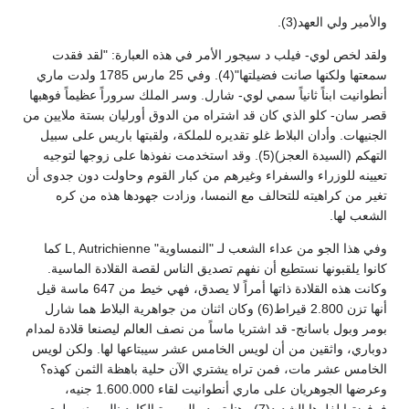
والأمير ولي العهد(3).
ولقد لخص لوي- فيلب د سيجور الأمر في هذه العبارة: "لقد فقدت
سمعتها ولكنها صانت فضيلتها"(4). وفي 25 مارس 1785 ولدت ماري
أنطوانيت ابناً ثانياً سمي لوي- شارل. وسر الملك سروراً عظيماً فوهبها
قصر سان- كلو الذي كان قد اشتراه من الدوق أورليان بستة ملايين من
الجنيهات. وأدان البلاط غلو تقديره للملكة، ولقبتها باريس على سبيل
التهكم (السيدة العجز)(5). وقد استخدمت نفوذها على زوجها لتوجيه
تعيينه للوزراء والسفراء وغيرهم من كبار القوم وحاولت دون جدوى أن
تغير من كراهيته للتحالف مع النمسا، وزادت جهودها هذه من كره
الشعب لها.
وفي هذا الجو من عداء الشعب لـ "النمساوية" L, Autrichienne كما
كانوا يلقبونها نستطيع أن نفهم تصديق الناس لقصة القلادة الماسية.
وكانت هذه القلادة ذاتها أمراً لا يصدق، فهي خيط من 647 ماسة قيل
أنها تزن 2.800 قيراط(6) وكان اثنان من جواهرية البلاط هما شارل
بومر وبول باسانج- قد اشتريا ماساً من نصف العالم ليصنعا قلادة لمدام
دوباري، واثقين من أن لويس الخامس عشر سيبتاعها لها. ولكن لويس
الخامس عشر مات، فمن تراه يشتري الآن حلية باهظة الثمن كهذه؟
وعرضها الجوهريان على ماري أنطوانيت لقاء 1.600.000 جنيه،