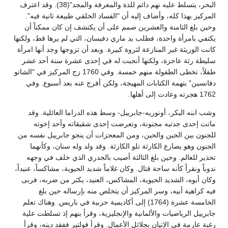
البحر، يتسلط عليه نهم دائم للذة والمعرفة والمجد"(38). وقد اعترف
المركيز بهذا كله، وأضاف إليه أن "الفساد الخلقي طبيعة ثانية فيه".
وحين بلغ الثامنة والعشرين صمم على أن يكتشف إن كان ممكناً أن
يكتفي بامرأة واحدة، فطلب يد ماري دفيسان، التي لم يرها قط، ولكنها
كانت الوريثة غير المنازعة لثروة كبيرة. وبعد أن تزوجها وجد أنها امرأة
سليطة رثة عاجزة، ولكنها أنجبت له في إحدى عشرة سنة أحد عشر
طفلاً، تخطى الطفولة منهم خمسة. وفي 1760 زج المركيز في "الشاتو
دفانسين" بتهمة الكتابات المهيجة، ولكن أفرج عنه بعد أسبوع. وفي
1762 هجرته وعادت إلى أهلها.
وشب ابنه البكر، أونوريه-جابرييل- وسط هذه الدراما العائلية. وقد
ماتت إحدى جدتيه مجنونة، وتعرضت إحدى شقيقاته وأحد إخوته
للجنون بين الحين والحين، ومن المعجزات أن ينجو جابرييل نفسه من
الجنون وهو يصارع الكارثة تلو الكارثة. وقد ولد وله سنان، وكأنهما
تحذير للعالم. وحين بلغ الثالثة أصيب بالجدري الذي خلف في وجهه
ندوباً ونقراً كأنه ساحة قتال. وكان غلاماً شديد الحيوية، مشاكساً، عنيداً،
وكان أبوه، الشديد الحيوية، المشاكس، العنيد، يكثر من ضربه، فربى
فيه كراهية أبيه، وسر المركيز أن يتخلص منه بإرساله حين بلغ
الخامسة عشرة (1764) إلى أكاديمية حربية في باريس. وهناك تعلم
جابرييل الرياضيات والألمانية والإنجليزية، وقرأ بنهم إذ تسلطت علية
رغبة عارمة في الإتيان بجلائل الأعمال. وقرأ فولتير ففقد دينه، وقرأ