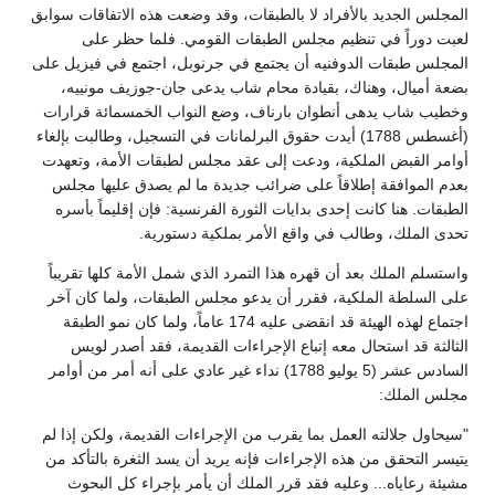
المجلس الجديد بالأفراد لا بالطبقات، وقد وضعت هذه الاتفاقات سوابق
لعبت دوراً في تنظيم مجلس الطبقات القومي. فلما حظر على
المجلس طبقات الدوفنيه أن يجتمع في جرنوبل، اجتمع في فيزيل على
بضعة أميال، وهناك، بقيادة محام شاب يدعى جان-جوزيف مونييه،
وخطيب شاب يدهى أنطوان بارناف، وضع النواب الخمسمائة قرارات
(أغسطس 1788) أيدت حقوق البرلمانات في التسجيل، وطالبت بإلغاء
أوامر القبض الملكية، ودعت إلى عقد مجلس لطبقات الأمة، وتعهدت
بعدم الموافقة إطلاقاً على ضرائب جديدة ما لم يصدق عليها مجلس
الطبقات. هنا كانت إحدى بدايات الثورة الفرنسية: فإن إقليماً بأسره
تحدى الملك، وطالب في واقع الأمر بملكية دستورية.
واستسلم الملك بعد أن قهره هذا التمرد الذي شمل الأمة كلها تقريباً
على السلطة الملكية، فقرر أن يدعو مجلس الطبقات، ولما كان آخر
اجتماع لهذه الهيئة قد انقضى عليه 174 عاماً، ولما كان نمو الطبقة
الثالثة قد استحال معه إتباع الإجراءات القديمة، فقد أصدر لويس
السادس عشر (5 يوليو 1788) نداء غير عادي على أنه أمر من أوامر
مجلس الملك:
"سيحاول جلالته العمل بما يقرب من الإجراءات القديمة، ولكن إذا لم
يتيسر التحقق من هذه الإجراءات فإنه يريد أن يسد الثغرة بالتأكد من
مشيئة رعاياه... وعليه فقد قرر الملك أن يأمر بإجراء كل البحوث