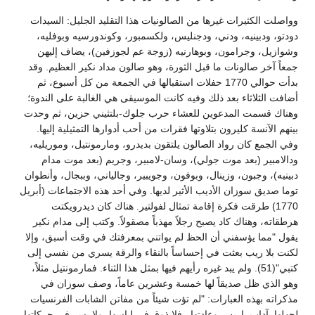
وواصلت الكثيرات غيرها من الصالونيات هذا التقليد الجليل: السيدات
دودتو، ودبينيه، ودني، ودجنليس، ولكسمبور، وكوندورسيه وبوفليه،
وشوازيل، وجرامون، وبوهارنيه (زوجة عم لجوزفين)، يضاف إليهن
جمعاً آخر صالونات ما قبل الثورة، وهو صالون مداد نكير العظيم. وقد
بدأت حوالي 1770 حفلات استقبالها في الجمعة من كل أسبوع، ثم
أضافت الثلاثاء بعد ذلك وفيه كانت الموسيقى هي الغالبة على الندوة؛
وهناك قسمت المدعوين للعشاء حرب جلوك-بلتثيني حزين، ثم وحدت
بينهم الآنسة كليرون بتلاوتها فقرات من أحب أدوارها التمثيلية إليها.
وفي الجمع كان رواد الصالون يلتقون بديدرو، ومارمونتيل، وموريليه،
ودالامبير (بعد موت جولي)، وسان-لامبير، وجريم (بعد موت مدام
دبينيه)، وجبون، وزينال، وبوفون، وجويبير، وجالياني، وببجال، وأنطوان
توما صديق سوزان الأديب الأثير لديها. وفي أحد هذه الاجتماعات (أبريل
1770) طرقت فكرة إقامة تمثال لفولتير. هناك كان ديدرويكتت
هرطقاته، وهناك كاد يصبح رجلاً مهذباً مصقولاً. وكتب إلى مدام نكير
يقول "مما يؤسفني أن الحظ لم يواتني بمعرفتك في وقت أسبق، وإلا
لكنت بلا ريب بعثت في إحساساً بالنقاء والرقة يسري من نفسي إلى
كتبي"(51). ولم يبد غيره رأيهم فيها بمثل هذا الثناء. فمارمونتيل مثلاً،
وهو الذي ظل صديقاً لها خمسة وعشرين عاماً، وصف سوزان في
مذكراته بهذه العبارات: "لم تؤت شيئاً من مفاتن الشابات الفرنسيات
لجهلها بآداب باريس وعادتها.. فلا ذوق في لباسها، ولا يسر في حركاتها،