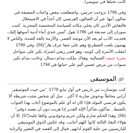
كانت تحياها في سويسرا.
وفي 1786 تزوجت جرمين، واضطلعت ببعض واجبات المضيفة في
صالون أمها. غير أن الصالون الفرنسي كان آخذاً في الاضمحلال
فالنقاش الأدبي كان يخلي مكانه للسياسة المتحمسة المتحزبة. كتبت
سوزان إلى صديقة في 1786 تقول "ليس عندي أنباء أدبية أسوقها إليك،
فحديث الأدب لم يعد الآن موضة العصر، والأزمة بالغة الشدة، والناس لا
يهتمون بلعب الشطرنج وهم على شفا جرف هار"(56). وفي 1790
انتقلت الأسرة إلى كوبيه، وهو قصر ريفي اشتراه نكير على سواحل
بحيرة جنيف
الشمالية. وهناك ملكت مدام دستال، وعانت مدام نكير
سنوات من مرض عصبي أليم على حياتها في 1794.
الموسيقى
كتب موتسارت من باريس في أول مايو 1778: "من حيث الموسيقى
أراني محاطاً بوحوش ضارية لا أكثر... سل أي شخص شئت-شريطة ألا
يكون فرنسي المولد-فإذا كان له أي علم بالموضوع أجاب بهذا الجواب
بالضبط.. سأكون شاكراً الإله القدير إذا هربت دون أن يفسد ذوقي"
(56). وهذا الحكم صارم ولكن جريم وجولدوني وافقا عليه(57). إلا أن
هؤلاء النقاد الثالثة كانوا كلهم أجانب. وقد عكس الذوق الموسيقي
للباريسيين من علية القوم آدابهم، فمال إلى القصد في التعبير والرتابة