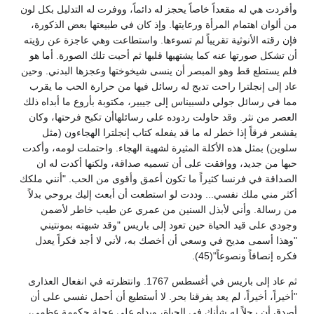
وأفردت هي له مقعداً خاصاً يحجز له دائماً، ووفرت له التدليل بكل لون
من ألوان اهتمام المرأة ورعايتها. وإذ كان في طبيعتها بعض الذكورة،
فإن رقته الأنوثية تقريباً لم تسوءها. واستطاعت وهي عاجزة عن رؤيته
أن تشكل صورتها عنه كما يشتهيها قلبها ثم أحبت تلك الصورة. أما هو
فلم يستطع قط وهو المبصر أن ينسى شيخوختها وعجزها البدني. وحين
عاد إلى إنجلترا راحت تدبج له رسائل فيها من حرارة الحب ما يقرب
مما في رسائل جولي دلسبيناس إلى جيبير، مكتوبة بأروع ما أبداه ذلك
العصر من نثر. وقد حاولت ردوده على رسائلهاأن تكبح فرحتها، وكان
يقشعر فرقاً إذا خطر له ما قد يفعله كتاب إنجلترا الهجاءون (مثل
سلوين) بمثل هذه الأكلة المثيرة لشهية الهجاء. واحتملت لومه، وأكدت
حبها من جديد، ووافقت على أن تسميه صداقة، ولكنها أكدت له ان
الصداقة في فرنسا كثيراً ما تكون أعمق وأقوى من الحب. "أنني ملكك
أكثر مني ملك نفسي... وددت لو استطعت أن أبعث إليك بروحي بدلاً
من رسالة. وأني لأبذل السنين من عمري عن طيب خاطر لأضمن
وجودي على قيد الحياة حين تعود إلى باريس "وقد شبهته بمونتيني
"وهذا أسمى مديح في وسعي أن أخصك به، لأني لا أجد فكراً يعدل
فكره إنصافاً ونصوعاً"(45).
ثم عاد إلى باريس في أغسطس 1767. وانتظرته في انفعال العذارى
"أخيراً، أخيراً، لم يعد يفرقنا بحر. لا أستطيع أن أحمل نفسي على أن
أصدق أن رجلاً له شأنك في الحياة، ويداه على عجلة حكومة عظمى،