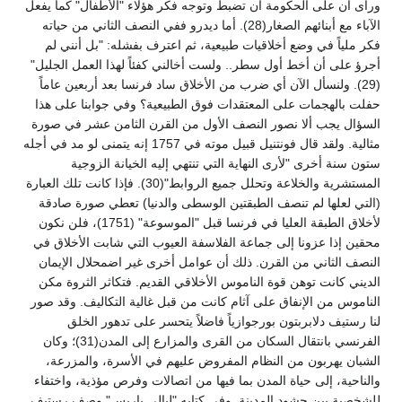
ورأى أن على الحكومة أن تضبط وتوجه فكر هؤلاء "الأطفال" كما يفعل
الآباء مع أبنائهم الصغار(28). أما ديدرو ففي النصف الثاني من حياته
فكر ملياً في وضع أخلاقيات طبيعية، ثم اعترف بفشله: "بل أنني لم
أجرؤ على أن أخط أول سطر.. ولست أخالني كفئاً لهذا العمل الجليل"
(29). ولنسأل الآن أي ضرب من الأخلاق ساد فرنسا بعد أربعين عاماً
حفلت بالهجمات على المعتقدات فوق الطبيعية؟ وفي جوابنا على هذا
السؤال يجب ألا نصور النصف الأول من القرن الثامن عشر في صورة
مثالية. ولقد قال فونتنيل قبيل موته في 1757 إنه يتمنى لو مد في أجله
ستون سنة أخرى "لأرى النهاية التي تنتهي إليه الخيانة الزوجية
المستشرية والخلاعة وتحلل جميع الروابط"(30). فإذا كانت تلك العبارة
(التي لعلها لم تنصف الطبقتين الوسطى والدنيا) تعطي صورة صادقة
لأخلاق الطبقة العليا في فرنسا قبل "الموسوعة" (1751)، فلن نكون
محقين إذا عزونا إلى جماعة الفلاسفة العيوب التي شابت الأخلاق في
النصف الثاني من القرن. ذلك أن عوامل أخرى غير اضمحلال الإيمان
الديني كانت توهن قوة الناموس الأخلاقي القديم. فتكاثر الثروة مكن
الناموس من الإنفاق على آثام كانت من قبل غالية التكاليف. وقد صور
لنا رستيف دلابربتون بورجوازياً فاضلاً يتحسر على تدهور الخلق
الفرنسي بانتقال السكان من القرى والمزارع إلى المدن(31)؛ وكان
الشبان يهربون من النظام المفروض عليهم في الأسرة، والمزرعة،
والناحية، إلى حياة المدن بما فيها من اتصالات وفرص مؤذية، واختفاء
للشخصية بين حشود المدينة. وفي كتابه "ليالي باريس" وصف رستيف