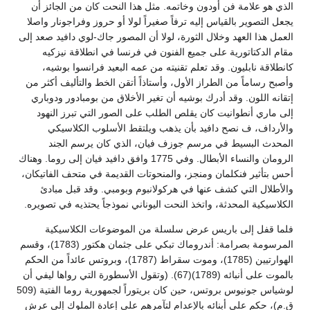
الذي هو علامة فن أودون وخاتمه. مثل هذا النحت كان من الجائز أن
يجعل التصوير بالقياس إليه ترفاً صغيراً لولا أو حروز وفراجونار واصلا
العمل هذا العهد وخلال الثورة، لولا أن المصور جاك-لوي دافيد صعد إلى
مقام الدكتاتورية على جميع الفنون في فرنسا في انطلاقة نيزكيه
كانطلاقة نابليون. وقد تعلم تقنيته من عمه البعيد فرانسوا بوشيه،
وأصبح رساماً من الطراز الأول، وأستاذاً أتقن الخط والتأليف أكثر من
إتقانه اللون. وقد أدرك بوشيه أن تغير الأخلاق من بومبادور ودوباري
إلى ماري أنطوانيت كان يقلص الطلب على الصور التي تبرز النهود
والأرداف، ف نصح دافيد بأن يذهب ويلتقط الأسلوب الكلاسيكي
المحدث البسيط في مرسم جوزف فيان، الذي كان يرسم الجند
الرومان والنساء الأبطال. وفي 1775 وافق دافيد فيان إلى روما. وهناك
أحس بتأثير فنكلمان ومنجز، والمنحوتات القديمة في متحف الفاتيكان،
والأطلال التي كشف عنها في هركولانبوم وبومبي. وقد قبل مبادئ
الكلاسيكية المحدثة، واتخذ النحت اليوناني نموذجاً يحتذيه في تصويره.
فلما قفل إلى باريس عرض سلسلة من الموضوعات الكلاسيكية
المرسومة بصرامة: أندروماك تبكي على جثمان هكتور (1783)، وقسم
الهوارتيين (1785)، وموت سقراط (1787)، وبروتس عائداً من الحكم
بالموت على أنبائه (1789)(67). (وتقول الأسطورة التي رواها ليفي أن
لوشياس جونيوس بروتس، حين كان بريتوراً لجمهورية روما الفتية (509
ق.م)، حكم على أبنائه بالإعدام لتآمرهم على إعادة الملوك إلى عرش