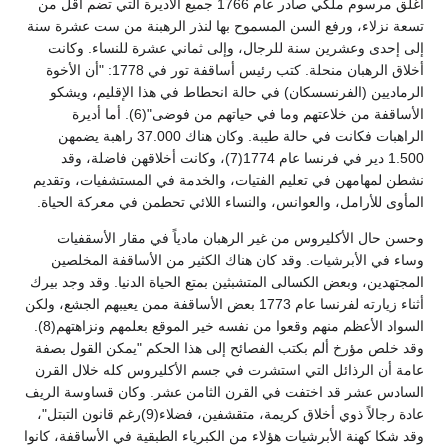
أغلق مرسوم ملكي صادر عام 1766 جميع الأديرة التي تضم أقل من
تسعة نزلاء، ورفع السن المسموح بها لنذر الرهبنة من ست عشرة سنة
إلى إحدى وعشرين سنة للرجال، وإلى ثماني عشرة للنساء. وكانت
أخلاق الرهبان منحلة. كتب رئيس أساقفة تور في 1778: "أن الأخوة
الرماديين (الفرنسسكان) في حالة انحطاط في هذا الإقليم، ويشكو
الأساقفة من خلاعتهم وما في حياتهم من فوضى"(6). أما أديرة
الراهبات فكانت في حالة طيبة. وكان هناك 37.000 راهبة يضمهن
1.500 دير في فرنسا عام 1774(7)، وكانت أخلاقهن فاضلة، وقد
نشطن لمهامهن في تعليم الفتيات، والخدمة في المستشفيات، وتقديم
المأوى للأرامل، والعوانس، والنساء اللائي تحطمن في معركة الحياة.
وحسن حال الأكليروس من غير الرهبان مادياً في مقار الأسقفيات
وساء في الأبرشيات. وقد كان هناك الكثير من الأساقفة المخلصين
المجتهدين، وبعض الكسالى المتشبثين بمتع الحياة الدنيا. وقد وجد بيرك
أثناء زيارته لفرنسا عام 1773 بعض الأساقفة ممن يعيبهم الجشع، ولكن
السواد الأعظم منهم وقعوا من نفسه خير الموقع بعلمهم ونزاهتهم(8).
وقد خلص مؤرخ ألم بكتب الفصائح إلى هذا الحكم "يمكن القول بصفة
عامة أن الرذائل التي استشرت في جسم الأكليروس كله خلال القرن
السادس عشر قد اختفت في القرن الثامن عشر. وكان قساوسة الريف
عادة رجالاً ذوي أخلاق كريمة، متقشفين، فضلاء(9)رغم قانون التبتل"،
وقد شكا كهنة الأبرشيات هؤلاء من الكبرياء الطبقية في الأساقفة، كانوا