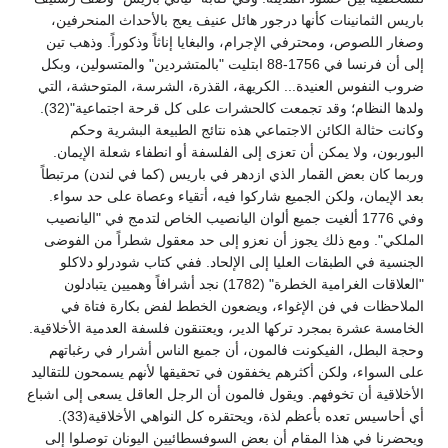
باريس الثمانينات كأنها درجور هائل عنيف يعج بالأحداث المنحرفين،
وصغار اللصوص، ومحترفي الإجرام، والبغايا إناثاً وذكوراً. وذهب تين
إلى أن فرنسا في 1756-88 ابتليت "بالمتشردين" والمتسولين، وبكل
ضروب النفوس العنيدة... الكريهة، القذرة، الشرسة، المتوحشة، التي
ولدها النظام؛ وقد تجمعت كالحشرات على كل قرحة اجتماعية"(32).
وكانت حثالة الكائن الاجتماعي هذه نتائج الطبيعة البشرية وحكم
البوربون، ولا يمكن أن تعزى إلى الفلسفة أو انطفاء شعلة الإيمان.
وربما كان بعض القمار الذي ازدهر في باريس (كما في لندن) مرتبطاً
بعد الإيمان، ولكن الجميع شاركوا فيه، أتقياء وعصاة على حد سواء.
وفي 1776 ألغيت جميع ألوان اليانصيب الخاص لتدمج في "اليانصيب
الملكي". ومع ذلك يجوز أن نعزو إلى حد معقول شطراً من الفوضى
الجنسية في الطبقات العليا إلى الإلحاد. ففي كتاب شودرلو دلاكلو
"العلاقات الغرامية الخطرة" (1782) نجد أشرافاً وهميين يتبادلون
الملاحظات في فن الإغواء، ويضعون الخطط لفض بكارة فتاة في
الخامسة عشرة بمجرد تركها الدير، ويعتنقون فلسفة العدمية الأخلاقية.
وحجة البطل، الفيكونت فالمون، أن جميع الناس أشرار في رغباتهم
على السواء، ولكن أكثرهم يخفقون في تحقيقها لأنهم يسمحون للتقاليد
الأخلاقية أن تخوفهم. ويقول فالمون أن الرجل العاقل يسعى إلى اشباع
أي أحاسيس تعده بأعظم لذة، ويحتقره كل النواهي الأخلاقية(33).
ويحضرنا في هذا المقام أن بعض السوفسطائيين اليونان توصلوا إلى