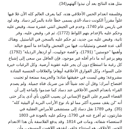
مثل هذه النتائج بعد أن نبذوا آلهتهم(34).
وفلسفة انعدام الحس الأخلاقي هذه، كما يعرف العالم كله الآن غلا فيها
غلواً مقززاً الكونت دساد-الذي يسمى خطأ عادة بالمركيز دساد. وقد لود
في باريس عام 1740، وخدم في الجيش اثنتي عشرة سنة، وقبض عليه
وحكم عليه بالإعدام بتهم اللواط (1772)، ثم فر، وقبض عليه، وفر
ثانية، وقبض عليه من جديد، ثم حكم عليه بالسجن في الباستيل. وهناك
ألف عدة قصص وتمثيليات، فيها من الفحش والبذاءة ما أتسع خياله:
وأهمها "جوستين" (1791)، و"قصة جولييت، أو ازدهار الرذيلة" (1792).
وهو يزعم أنه ما دام أفله غير موجود، فإن العاقل من سعى إلى إشباع
كل رغبة ما استطاع دون أن يجر عليه عقوبة أرضية. وكل الرغبات خيرة
على السواء، وكل الفوارق الأخلاقية أوهام؛ والعلاقات الجنسية الشاذة
مشروعة؛ وهي ليست في حقيقتها شاذة؛ والجريمة ممتعة لو تجنبت
افتضاح أمرك؛ وقل أن تجد شيئاً ألذ من ضربك فتاة جميلة. ولم يصدم
القراء بانعدام الحس الأخلاقي عند دساد كما صدموا بإلماعه إلى أن
القضاء المبرم على النوع الإنساني لن يصيب الكون بأي أذى يذكر حتى
أنه "لن يقف مسيره أكثر مما لو باد نوع الأرانب البرية أو البيئية كله"
(35). وفي 1789 نقل دساد إلى مستشفى للأمراض العقلية في
شارنتون، ثم أفرج عنه في 1790، وحكم عليه بالعودة في 1803
لاستعصاء شفائه، ومات في 1814. وقد يدفع الفلاسفة بأن هذا الانعدام
للحس الأخلاقي هو استنتاج خلقي لنقدهم اللاهوت المسيحي، وأن