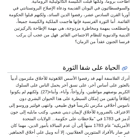
أطاحت بروما، ولكنها قبلت الكنيسة الكاثوليكية الرومانية.
والسوفسطائيون في اليونان القديمة ودعاة الإصلاح البروتستانتي في
أوربا القرن السادس عشر، رفضوا الدين السائد، ولكنهم قبلوا الحكومة
القائمة. أما الثورة الفرنسية فإنها هاجمت الملكية والكنيسة جميعاً،
واضطلعت بمهمة ومخاطرة مزدوجة، هي مهمة الإطاحة بالركيزتين
الدينية والدنيوية للنظام الاجتماعي القائم. فهل من عجب أن يركب
فرنسا الجنون عقداً من الزمان؟
الحياة على شفا الثورة
أدرك الفلاسفة أنهم قد رفضوا الأسس اللاهوتية للأخلاق ملتزمون أدبياً
بالعثور على أساس آخر، على نسق آخر يحمل الناس على السلوك
الكريم بوصفهم مواطنين، وأزواجاً، وآباء، وأبناء(27). ولكنهم لم يكونوا
إطلاقاً واثقين من إمكان السيطرة على هذا الحيوان البشري دون
ناموس أخلاقي مكرس تكريساً فوق طبيعي. وانتهى فولتير وروسو إلى
الاعتراف بالضرورة للأخلاق لإيمان ديني شعبي. وكتب مابليه إلى جون
آدمز في 1783 في "ملاحظات على حكومة... الولايات المتحدة
الأمريكية" عام 1783 منبهاً إلى أن عدم المبالاة بأمور الدين، مهما كان
غير ضار بالأفراد المتتورين العقلانيين، إلا أنه وبيل على أخلاق الجماهير.