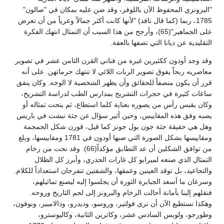
"البرونزي المحفوظ الآن باللوفر، وقد ضن عليه بمكان في "صالون"
1785، ربما (كما قال ناقد) "لأنها كانت أكثر جمالاً وعرياً من أن تعرض
على الجماهير"(65)، وأرجح من هذا السبب أن التمثال انتهك الفكرة
التقليدية عن ديانا التي تصفها بالعفة.
وقد وجد أودون ككثيرين غيره من فناني القرن الثامن عشر في تصوير
معاصريه ربحاً يفوق تصوير الربات اللائي لا تنتهك حرماتهن. على أنه
قرر أن يكون منصفاً للحقائق وأن يظهر الشخصية لا الوجه. وكان ينفق
ساعات كثيرة في حجرات التشريح بمدارس الطب لدراسة التشريح،
وكان يقيس رأس من يصوره بعناية كلما استطاع، ثم ينحت تمثاله أو
يصبه وفق هذه المقاييس، وحين أثير سؤال عن جثة نبشت في باريس
وهل هي حقيقة جثة جون بول جونز كما قيل، قورن شكل الجمجمة
ومقاييسها بشكل الصورة التي صبها أودون في 1781 ومقاييسها، وبلغ
من توافق الشكلين أن عد التطابق مؤكداً(66). وقد نحت من رخام
التمثال الذي صنعه لميرابو كل غارات الجدري، وأبرز كل الظلال
والتجاعيد، بل توقد العينين وعمقها، والشفتين تنفرجان استعداداً للكلام.
وسرعان ما أسعد الجبابرة الثورة أن يجلسوا إليه ليصنع تماثيلهم،
فنقلهم إلينا بأمانة أحالت الرخام والبرونز إلى لحم التاريخ وروحه.
وهكذا نستطيع الآن أن نرى فولتير، وروسو، وديدرو، ودالامبير، وبوفون،
وطورجو، ولويس السادس عشر، وكاترين الثانية، وكاليوسترو،