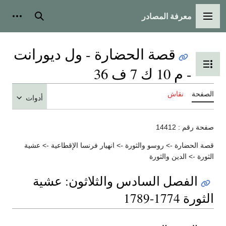
معرفة المصادر
القائمة الرئيسية
بحث
أدوات
قصة الحضارة - ول ديورانت
تبديل عرض جدول المحتويات
- م 10 ك 7 ف 36
الصفحة
نقاش
أدوات
صفحة رقم : 14412
قصة الحضارة -> روسو والثورة -> انهيار فرنسا الإقطاعية -> عشية
الثورة -> الدين والثورة
الفصل السادس والثلاثون: عشية
الثورة 1774-1789