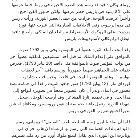
روما)، وكان دافيد قد رسم هذه الصرة الأخيرة في روما، فلما عرضها
على الأكاديمية في باريس حظر عرضها، ولكن جمهور الفن احتج،
وأخيراً عرضت اللوحة، فزادت من حمى العصر الثورية. ورأت باريس
في هذه الرسوم، وفي الأخلاقيات الصارمة التي عبرت عنها، ثورة
مزدوجة-على الروكوك الأرستقراطية والطغيان الملكي. وأصبح دافيد
البطل الراديكالي لأستوديوهات باريس.
وقد أنتخب أثناء الثورة عضواً في المؤتمر، وفي يناير 1793 صوت
بالموافق على إعدام الملك. ثم قتل أحد المتشيعين للملكية عضواً آخر
من نواب المؤتمر صوت بالموافقة مثل دافيد (20 يناير 1793)، فعرض
جثمانه على الجماهير شهيداً جمهورياً، ورسم دافيد "آخر لحظات
لبوليتييه". وعلق المؤتمر اللوحة في قاعته. وحين قتلت شارلوت
كورداي مارا (13 يوليو 1793) صور جافيد الميت راقداً في حمامه نصف
مغمور في الماء، وندر أن كان التصوير ممعناً في تصويره للواقع إلى
هذا الحد، أو في تعمده إثارة المشاعر. وقد أرست اللوحتان سجل
شهداء الثورة. وعمل دافيد بحماسة لدانتون وروبسبير، ومكافأة له عين
مديراً لجميع ضروب الفن في باريس.
فلما أن تقلد نابليون زمام السلطة بلقب "القنصل" الروماني، رسم
دافيد له بالذات الحماسة التي رسم بها لزعماء الإرهاب. فرأى في
بونابرت ابن الثورة، الذي يقاتل ليمنع ملوك أوربا من رد ملك نظيرهم