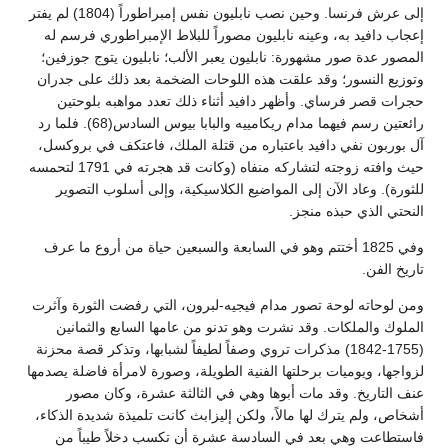
إلى عرش فرنسا. وحين نصب نابليون نفس إمبراطوراً (1804) لم يفتر
إعجاب دافيد به، وعينه نابليون مصوراً للبلاط الإمبراطوري فرسم له
المصور عدة صور مشهورة: نابليون يعبر الألب؛ نابليون يتوج جوزفين؛
وتوزيع النسور؛ وقد علقت هذه اللوحات الضخمة بعد ذلك على جدران
حجرات قصر فرساي. وأظهر دافيد أثناء ذلك تعدد مواهبه بلوحتين
رائعتين رسم فيهما مدام ريكامييه والبابا بيوس السادس(68). فلما رد
آل بوربون نفي دافيد باعتباره من قتلة الملك، فاعتكف في بروكسل،
حيث وافته زوجته لتشاركه منفاه (وكانت قد هجرته في 1791 لتحمسه
للثورة). وعاد الآن إلى المواضيع الكلاسيكية، وإلى أسلوب التصوير
النحتي الذي حبذه منجز.
وفي 1825 أختتم وهو في السابعة والسبعين حياة من أروع ما عرف
تاريخ الفن.
ومن لوحاته لوحة تصور مدام فيجيه-لبرون، التي رفضت الثورة وآثرت
الملوك والملكات. وقد نشرت وهو تدنو من عامها السابع والثمانين
(1755-1842) مذكرات تروي وصفاً لطيفاً لشبابها، وتذكر قصة محزنة
لزواجها، ويوميات برحلتها الفنية الطويلة، وصورة لامرأة فاضلة يصدمها
عنف التاريخ. وقد مات أبوها وهي في الثالثة عشرة، وكان مصور
أشخاص، ولم يترك لها مالاً، ولكن إليزابث كانت تلميذة شديدة الذكاء،
فاستطاعت وهي بعد في السادسة عشرة أن تكسب دخلاً طيباً من