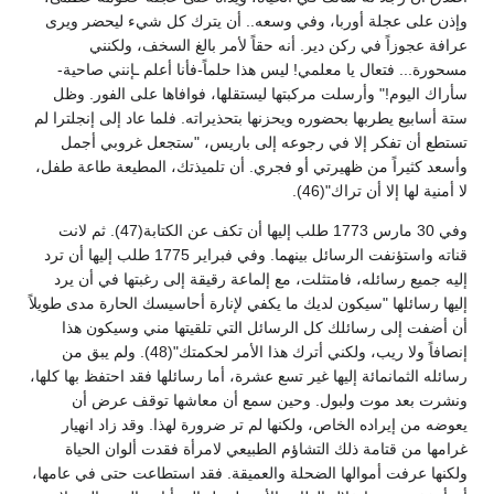
وإذن على عجلة أوربا، وفي وسعه.. أن يترك كل شيء ليحضر ويرى
عرافة عجوزاً في ركن دير. أنه حقاً لأمر بالغ السخف، ولكنني
مسحورة... فتعال يا معلمي! ليس هذا حلماً-فأنا أعلم ـإنني صاحية-
سأراك اليوم!" وأرسلت مركبتها ليستقلها، فوافاها على الفور. وظل
ستة أسابيع يطربها بحضوره ويحزنها بتحذيراته. فلما عاد إلى إنجلترا لم
تستطع أن تفكر إلا في رجوعه إلى باريس، "ستجعل غروبي أجمل
وأسعد كثيراً من ظهيرتي أو فجري. أن تلميذتك، المطيعة طاعة طفل،
لا أمنية لها إلا أن تراك"(46).
وفي 30 مارس 1773 طلب إليها أن تكف عن الكتابة(47). ثم لانت
قناته واستؤنفت الرسائل بينهما. وفي فبراير 1775 طلب إليها أن ترد
إليه جميع رسائله، فامتثلت، مع إلماعة رقيقة إلى رغبتها في أن يرد
إليها رسائلها "سيكون لديك ما يكفي لإنارة أحاسيسك الحارة مدى طويلاً
أن أضفت إلى رسائلك كل الرسائل التي تلقيتها مني وسيكون هذا
إنصافاً ولا ريب، ولكني أترك هذا الأمر لحكمتك"(48). ولم يبق من
رسائله الثمانمائة إليها غير تسع عشرة، أما رسائلها فقد احتفظ بها كلها،
ونشرت بعد موت ولبول. وحين سمع أن معاشها توقف عرض أن
يعوضه من إيراده الخاص، ولكنها لم تر ضرورة لهذا. وقد زاد انهيار
غرامها من قتامة ذلك التشاؤم الطبيعي لامرأة فقدت ألوان الحياة
ولكنها عرفت أموالها الضحلة والعميقة. فقد استطاعت حتى في عامها،