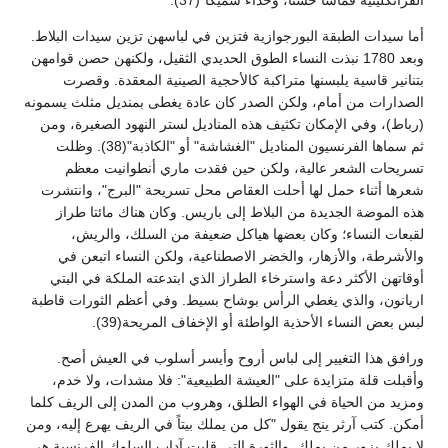
الفرانكلينية قماشاً خشناً، وحذاء سميكاً"(37).
أما سيدات الطبقة البورجوازية فتزين في لباسهن تزين سيدات البلاط.
وبعد 1780 نبذت النساء الطوق الحديدي الثقيل، ولكنهن حصن قوامهن
بتنانير قاسية يلبسنها متراكبة كالأحجية الصينية المعقدة. وقصرت
الصدارات من أمام، ولكن الصدر كان عادة يغطى بمنديل مثلث يسمونه
(رباط)، وفي الإمكان تكثيف هذه المناديل لستر النهود الصغيرة، ومن
ثم سماها الفرنسيون المناديل "الغشاشة" أو "الكاذبة"(38). وظلت
تسريحات الشعر عالية، ولكن حين فقدت ماري أنطوانيت معظم
شعرها أثناء حمل لها أحلت العقاص محل تسريحة "البرج"، وانتشرت
هذه الموضة الجديدة من البلاط إلى باريس. وكان هناك مائتا طراز
لقبعات النساء؛ وكان بعضها هياكل ضعيفة من السلك، والريش،
والأشرطة، والأزهار، والخضر الاصطناعية، ولكن النساء اتبعن في
أوقاتهن الأكثر دعة واسترخاء الطراز الذي ابتدعته الملكة في البتي
اريانون، والذي يغطي الرأس بوشاح بسيط. وفي أعظم الثورات قاطبة
لبس بعض النساء الأحذية الواطئة أو الإخفاف المريحة(39).
ورافق هذا التغيير إلى لباس أروح وأيسر أسلوب في العيش أصح.
وأقبلت قلة متزايدة على "العيشة الطبيعية": فلا مشدات، ولا خدم،
ومزيد من الحياة في الهواء الطلق، وهروب من المدن إلى الريف كلما
أمكن. كتب آرثر ينج يقول "كل من يملك بيتاً في الريف يهرع إليه، ومن
لا يملك يزور من يملك. والثورة التي قلبت آداب السلوك الفرنسية هي