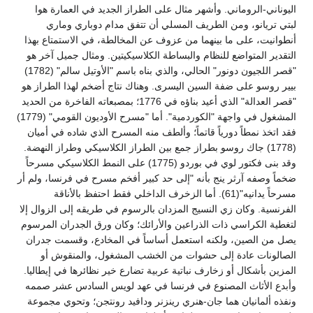
اليوناني-الروماني. وأشهر مثال على الطراز الجديد في العمارة هوا
لبتي تريانو، ومن الطريف المسلي أن تتفق مدام دوباري وماري
أنطوانيت، على ما بينهما من عزوف عن المخالطة، في الاستمتاع بهذا
التقدير المتواضع للنظام والبساطة الكلاسيكيتين. ومثال جميل آخر هو
"قصر اللجيون دونور" الحالي، والذي بناه باسم "الأوتيل سالم" (1782)
بيير روسو على ضفة السين اليسرى. وهناك نتاج أضخم لهذا الطراز هو
"قصر العدالة" الذي أعيد بناؤه في 1776؛ بمصبعاته الفاخرة من الحديد
المشغول في واجهة "الكوردمية". أما "مسرح الأوديون القومي" (1779)
فقد اتخذ نمطاً دورياً قاتماً؛ وألطف منه المسرح الذي شاده في أميان
(1778) جاك روسو بطراز جمع بين الطراز الكلاسيكي وطراز النهضة.
وقد بنى فكتور لوي في بوردو (1775) على النمط الكلاسيكي مسرحاً
ضخماً وصفه آرثر ينج بأنه "إلى حد كبير أفخم مسرح في فرنسا، ولم أر
مسرحاً يدانيه"(61). أما الزخرف الداخلي فقط احتفظ بالأناقة
الفرنسية. وكان زي النسيج المزدان بالرسوم في طريقه إلى الزوال إلا
لتغطية الكراسي ذات الذراعين والأرائك؛ وكان ورق الجدران المرسوم
يصل من الصين، ولكنه استعمل أساساً في المخادع، وقسمت جدران
الصالونات عادة إلى حشوات من الخشب المشغول، والمنقوش أو
المزين بأشكال أو زخارف نباتية عربية تضارع خير نظائرها في إيطاليا.
وأبدع الأثاث المصنوع في فرنسا في عهد لويس السادس عشر صممه
ونفذه ألمانيان هما جان-هنري رينزنر ودافيد رونتجن؛ وتحوي مجموعة