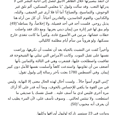
أن أتنفذ ببصيرتها خلال الظاهر الأنيق لتصل إلى أنانية البشر التي لا
يدركها التعب. وقد سألت ولبول "يا معلمي المسكين، ألم تلق غير
الوحوش، والتماسيح، والضباع؟ أما أنا فلا أرى غير الحمقى، والبله،
والكذابين، والقوم الحاسدين، والغادرين أحياناً.. أن كل من أراه هنا
يذبل روحي. فلست أجد في أحد فضيلة، ولا إخلاصاً، ولا بساطة"(49).
ولم يبق لها غير إثارة من إيمان ديني يعزيها. ومع ذلك فقد واصلت
حفلات عشائها، مرتين في الأسبوع عادة، وكثيراً ما كانت تتغذى خارج
مسكنها، ولو هروباً من سأم أيام مظلمة كالليالي.
وأخيراً كفت عن التشبث بالحياة بعد أن تعلمت أن تكرهها، وراضت
نفسها على تقبل الموت. وكانت الأمراض التي تبتلي بها الشيخوخة قد
تفاقمت واصطلحت عليها، فشعرت وهي في الثالثة والثمانين بأنها
أضعف من أن تقاومها. واستدعت كاهناً وأسلمت نفسها للأمل دون كبير
إيمان. وفي أغسطس 1780 بعثت بآخر رسالة إلى ولبول تقول:
"إنني اليوم أسوأ حالاً... ولست أخال لهذه الحال معنى إلا النهاية. وليس
في من القوة ما يكفي للإحساس بالخوف، وبما أنه قدر على ألا أراك
مرة أخرى فليس لدي ما أسف عليه... فسل نفسك يا صديقي ما
استطعت. ولا تبتئس لحالتي... وسوف تأسف علي، لأن المرء يطيب له
أن يعرف أنه محبوب"(50).
وماتت في 23 سبتمبر تاركة لولبول أوراقها وكلبها.