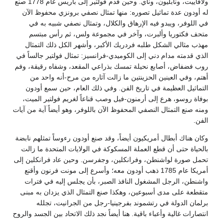
ولافاييت، ونابليون، وناي. وحين قدم فولتير إلى باريس عام 1778 صنع
له أودون عدة تماثيل تصوره: منها تمثال نصفي برونزي محفوظ الآن
في اللوفر، ويبدو فيه الإرهاق والكلال، وتمثال نصفي شبيه به في
متحف فكتوريا وألبرت، وآخر في مجموعة ولس، ثم رأس مبتسم
مهذب مثالي الشكل طلبه فردريك الأكبر، وأشهر الكل ذلك التمثال
الذي قدمته مدام دني إلى الكوميدي-فرانسيز: تمثال فولتير جالساً في
روب فضفاض، أصابع نحيلة تمسك بذراعي المقعد، وشفاه رقيقة، وفم
أهتم، وفي العينين الحزينتين ما زالت آثاره من مرح-أنه واحد من
التماثيل العظيمة في تاريخ الفن. وفي ذلك العام، حين سمع أودون
بوفاة روسو، هرع إلى أرمنون-فيل وصب قناعاً لغريم فولتير الميت،
ومنه صنع التمثال النصفي المحفوظ الآن باللوفر، وهو أيضاً آية من آيات
الفن.
وكان هناك أبطال أمريكيون أيضاً، وقد صنع أودون رءوساً تمثلهم نابضة
بالحياة حتى أن قطع العملة المسكوكة في الولايات المتحدة ما زالت
تحمل صورة لواشنطن، وفرانكلين، وجفرسن. وحين عاد فرانكلين إلى
أمريكا عام 1785 ذهب أودون معه؛ وأسرع إلى مونت فرنون وأقنع
واشنطن، الرجل المشغول النافذ الصبر، بأن يجلس إليه في فترات
متقطعة على مدى أسبوعين، وهكذا صنع التمثال الذي يزدان به مبنى
برلمان الدولة في رتشموند بفرجينيا-رجل من الجرانيت، تجلله
انتصارات غالية وأعباء باقية. هنا أيضاً نجد ذلك الاتحاد بين الجسد والروح