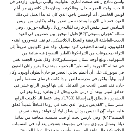
ولسن نماذج رائعة صنعت لماري أنطوانيت والبتي تريانون. وازدهر فن
النحت، وامتد العمر ببيجال، وفالكونيه، وجان-جاك كافييري من أيام
لويس الخامس. أما أوجستن باجو، الذي كان قد بدأ العمل في ذلك
العهد، فقد نال الآن ما يستجقه من تقدير. وقام بتكليف من لويس
السادس عشر بنقش الزخارف للباليه-رويال. وللباليه-بوربون. وفي
تمثاله "هجران بسيخي"(62)حاول التوفيق بين عنصرين في العهد
الجديد-العاطفة الرقيقة والشكل الكلاسيكي. ثم نقل فنه-وزوج ابنته-
لكلوديون، واسمه الحقيقي كلود ميشيل. وقد شق كلوديون طريقاً إلى
الثراء بمجموعات من التيرا-كوتا (الطين التضيح) فيه شائبة من
الشهوانية، وبلغ أوجه بتمثال لمونتسكيو(63). وكل نشوة الجسد تغني
في تمثاله "الحورية والساطير" المحفوظ بمتحف المتروبولتان للفنون
في نيويورك. على أن أعظم نحاتي العصر هو جان-أنطوان أودون. وكان
أبوه بواباً، ولكن في مدرسة للفن. وإذا كانت فرساي مسقط رأس
جان، فقد تنفس النحت من التماثيل التي بثها لويس الرابع عشر في
حدائق لنوتر. وبعد أن درس على بيجال فاز بجائزة روما وهو في
العشرين، فانطلق إلى إيطاليا (1760). وقد اغتبط البا كلمنت الرابع
عشر بتمثال "القديس برونو" الذي نحته في روما اغتباطاً شديداً فعلق
عليه بقوله "إن القديس يود أن ينطق لولا أن قواعد رهبنته تفرض
الصمت"(64). وفي باريس نحت أو صب سلسلة متعاقبة من تماثيل
ديانا. وتمثال برونزي منها في مجموعة هنتنجتن يعد آية في القسمات
الكلاسيكية والرشاقة الفرنسية. وأشهر منه تمثال "ديانا العارية"