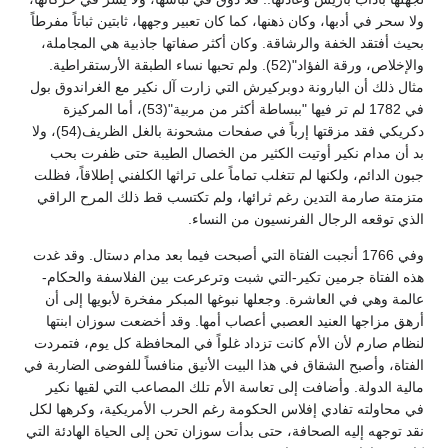
ولا سحر في أدبها، وكان ذهنها، كما كان تعبير وجهها، ثابتين ثباتاً مفرطاً
بحيث أفتقد الخفة والرشاقة. وكان أكثر صفاتها جاذبية هي المجاملة،
والإخلاص، ورقة الفؤاد"(52). ولم تحبها نساء الطبقة الأرستقراطية.
مثال ذلك أن البارونة دوبركيرش التي زارت آل نكير مع الغراندوق بول
في 1782 لم تر فيها "ببساطة أكثر من مربية"(53)، أما المركيزة
دكريكي فقد مزقتها إرباً في صفحات مشحونة بالغل الظريف(54)، ولا
بد أن مدام نكير أوتيت الكثير من الخصال الطيبة حتى ظفرت بحب
جبون الدائم، ولكنها لم تتغلب تماماً على تراثها الكلفني إطلاقاً، فظلت
متزمتة صارمة التدين رغم ثرائها، ولم تكتسب قط ذلك المرح الراقي
الذي توقعه الرجال الفرنسيون من النساء.
وفي 1766 أنجبت الفتاة التي أصبحت فيما بعد مدام دستال. وقد غدت
هذه الفتاة جرمين تكير-التي شبت وترعرعت بين الفلاسفة والحكام-
عالمة وهي في العاشرة. وجعلها نبوغها المبكر مفخرة لأبويها إلى أن
أرهق مزاجها العنيد العصبي أعصاب أمها. وقد أخضعت سوزان ابنتها
لنظام صارم لأن الأم كانت تزداد غلواً في المحافظة كل يوم، فتمردت
الفتاة، وأصبح الشقاق في هذا البيت الأنيق منافساً للفوضى الضاربة في
مالية الدولة. وأضافت إلى تعاسة الأم تلك المصاعب التي لقيها نكير
في محاولته تفادي إفلاس الحكومة رغم الحرب الأمريكية، وكرهها لكل
نقد توجهه إليه الصحافة، حتى بدأت سوزان تحن إلى الحياة الهادئة التي