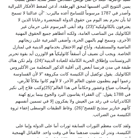
يمين التتويج التي اقسمها لمحق الهرطقة، أذعن لضغط الأفكار اللبرالية
وأصدر في 1787 مرسوماً للتسامح أعده ماليرب: "أن عدالتنا لا تسمح
لنا بأن نحرم بعد اليوم من حقوق الدولة المتحضرة رعايانا الذين لا
يعترفون بالكاثوليكية"(23). وقد أبقى المرسوم على حرمان غير
الكاثوليك من المناصب العامة، ولكنه أعطاهم جميع الحقوق المهنية
الأخرى، وسمح لهم بالمهن الحرة، وأضفى الشرعية على زيجاتهم
الماضية والمستقبلية، وأباح لهم الاحتفال بخدماتهم الدينية في لمنازل
الخاصة. ويجب أن نضيف أن أسقفاً كاثوليكياً هو لالوزرن أيد بقوة تحرير
البروتستانت وإطلاق الحرية الكاملة للعبادة الدينية"(24). ولم تكن هناك
طبقة في مدن فرنسا أبغض إلى أقلية الذكور المتعلمة من الأكليروس
الكاثوليك. يقول توكفيل أن الكنيسة كانت مكروهة "لا لأن القساوسة
زعموا أنهم ينظمون شئون العالم الآخر، لا لأنهم كانوا ملاكاً للأرض،
وأصحاب ضياع وعشور وحكاماً في هذا العالم"(25)وكتب فلاح إلى نكير
في 1788 يقول: "إن الفقراء يقاسون البرد والجوع بينما يرتع كهنة
الكاتدرائيات في رغد من العيش ولا يفكرون إلا في تسمين أنفسهم
كأنهم خنازير ستذبح للفصح"(26). وغاظ الطبقات الوسطى إعفاء ثروة
الكنيسة من الضرائب.
ولقد كانت معظم الثورات السابقة ثورات أما على الدولة وإما على
الكنيسة، وندر أن نشبت ضدهما معاً في وقت واحد. فالقبائل الهمجية