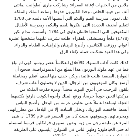
ملايين من الجنيهات لإغاثة الفقراء؛ وشاركت ماري أنطوانيت بمائتي
ألف من جيبها الخاص، وحذا الكثيرون حذوها. وساعد الملك والملكة
على تمويل مدرسة الصم والبكم التي أسسها الأبيه دليبيه في 1788
لتعليم أبجديته الجديدة التي ابتكرها للصم والبكم، ومدرسة الأطفال
المكفوفين التي افتتحها فالنتان هاوي في 1784. وأسست مدام نكير
(1778) ملجأ ومستشفى للفقراء، ظلت تشرف عليهما بشخصها عشرة
أعوام. ووزعت الكنائس، وأديرة الرهبان والراهبات، الطعام والدواء.
وفي هذا العهد تشكلت حملة لإلغاء الرق.
كذلك كانت آداب السلوك كالأخلاق انعكاساً لعصر روسو. فهي لم تبلغ
قط في عهد ملوك البوربون هذا المبلغ من الديموقراطية. صحيح أن
الفوارق الطبقية ظلت قائمة، ولكن خفف منها لطف أعظم ومجاملة
أوسع. وكان الموهوبون من الرجال، الذين لا يحملون ألقاب شرف،
يلقون الترحيب في أعرق البيوت محتداً. ومرة قفزت الملكة من
مركبتها لتعين حوذياً جريحاً، ورفع الملك وأخوه الكونت دارتوا بكتفيهما
العجلة ليساعدا عاملاً على تخليص عربته من الوحل. وأصبح اللباس
أبسط: فاختفت البواريك، وتخلى السادة، إلا في البلاط، من مطرزاتهم،
ومخرماتهم، وسيوفهم، بحيث كان من العسير في عام 1789 أن ينبئ
المرء عن طبقة رجل من زيه. وحين استهوى فرانكلين فرنسا استسلم
له حتى الخياطون؛ وظهر الناس في الشوارع "يلبسون على الطريقة