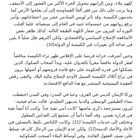
كلهم نبلاء، ومن إلزامهم بتحويل الجزء الأكبر من العشور إلى الأسقف،
وما ترتب على ذلك من فقر ألجأ القساوسة إلى أن يفلحوا الأرض كما
يخدمون الكنيسة. وقد تأثر لويس السادس عشر من احتجاجاتهم، وأمر
برفع رواتبهم من خمسمائة جنيه في العام إلى سبعمائة. فلما أقبلت
الثورة أيد كثيرون من صغار الكهنة الطبقة الثالثة. كذلك ظاهر بعض
الأساقفة الإصلاح السياسي والاقتصادي، ولكن أكثرهم ظل صلباً لا يلين
في عدائه لأي تغييرات في الكنيسة أو الدولة(10).
وحين أشرفت خزانة فرنسا على الإفلاس ظهر ثراء الكنيسة مناقضاً
لفقر الدولة تناقضاً مغرياً بالعدوان عليه، وبدأ أصحاب الصكوك الذين
تشككوا في قدرة الحكومة على دفع فائدة قروضهم أو أصولها يرون
في نزاع أكلاك الكنيسة السبيل الأوحد لإصلاح مالية البلاد. والتقى رفض
العقيدة المسيحية المنتشر مع هذا الدافع الاقتصادية.
وزكا الإيمان الديني في القرى، وخبا في المدن؛ وفي المدن احتفظت
نساء الطبقتين الوسطى والدنيا بتدينهن التقليدي. قالت مدام فيجيه-
ليرون مسترجعة ذكرى ماضيها "كانت أمي تقية جداً. وكنت أنا أيضاً تقية
في قرارة نفسي. وقد ألفنا دائماً أن نستمع إلى القداس المطول
ونختلف إلى خدمات الكنيسة"(11). وكانت الكنائس تكتظ بالمصلين في
الآحاد والأعياد الدينية(12). ولكن عدم الإيمان بين الرجال كان قد تسلط
على نصف العقول القائدة. وفي أوساط النبلاء أصبحت الشكوكية