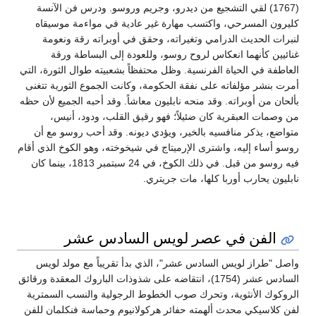
(1767) لقي التشجيع من ديدرو، وجريم وروسو. ودرس فن الآنسة
كليرون المسرحي، واكتسب مهارة غير عادية في مواءمة موسيقاه
لنبرات الحديث الدرامي وتغيراته، وحقق في أوبراته رقة ونعومة
غنائيين كأنهما انعكاس لروح روسو، وللعودة إلى البساطة ورقة
العاطفة في الحياة الفرنسية. وظل محتفظاً بشعبيته طوال الثورة، التي
أمرت بنشر مؤلفاته على نفقة الحكومة، وكانت الجموع الثورية تتغنى
بألحان من أوبراته. وقد منحه نابليون معاشاً. وقد أحبه الجميع لأن حظه
من وصمات العبقرية كان ضئيلاً؛ فهو رقيق القلب، ودود، أنيس،
متواضع، يذكر منافسيه بالخير، ويؤدي ديونه. وقد أحب روسو مع أن
روسو أساء إليه، واشترى الإرميتاج في شيخوخته، وهو الكوخ الذي أقام
فيه روسو من قبل. في ذلك الكوخ، في 24 سبتمبر 1813، بينما كان
نابليون يحارب أوربا كلها، مات جريتري.
الفن في عصر لويس السادس عشر
واصل "طراز لويس السادس عشر"، الذي بدأ تقريباً مع مولد لويس
السادس عشر (1754)، انتقاضه على شذوذات الباروك المعقدة ورقائق
الروكوك الأنثوية، وتحرك صوب الخطوط الرجولية والنسب السمترية
لفن كلاسيكي محدث ألهمته حفائر هركولانيوم وحماسة فنكلمان للفن