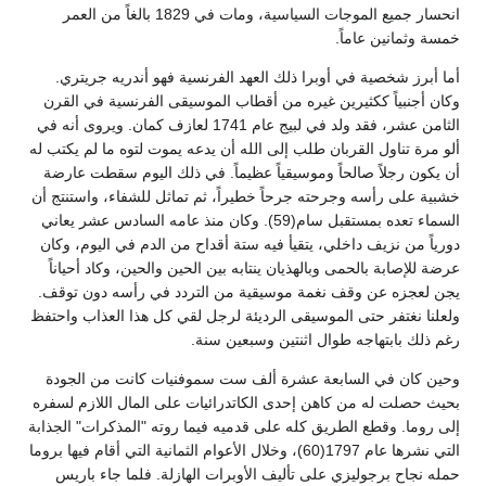
انحسار جميع الموجات السياسية، ومات في 1829 بالغاً من العمر
خمسة وثمانين عاماً.
أما أبرز شخصية في أوبرا ذلك العهد الفرنسية فهو أندريه جريتري.
وكان أجنبياً ككثيرين غيره من أقطاب الموسيقى الفرنسية في القرن
الثامن عشر، فقد ولد في لبيج عام 1741 لعازف كمان. ويروى أنه في
ألو مرة تناول القربان طلب إلى الله أن يدعه يموت لتوه ما لم يكتب له
أن يكون رجلاً صالحاً وموسيقياً عظيماً. في ذلك اليوم سقطت عارضة
خشبية على رأسه وجرحته جرحاً خطيراً، ثم تماثل للشفاء، واستنتج أن
السماء تعده بمستقبل سام(59). وكان منذ عامه السادس عشر يعاني
دورياً من نزيف داخلي، يتقيأ فيه ستة أقداح من الدم في اليوم، وكان
عرضة للإصابة بالحمى وبالهذيان ينتابه بين الحين والحين، وكاد أحياناً
يجن لعجزه عن وقف نغمة موسيقية من التردد في رأسه دون توقف.
ولعلنا نغتفر حتى الموسيقى الرديئة لرجل لقي كل هذا العذاب واحتفظ
رغم ذلك بابتهاجه طوال اثنتين وسبعين سنة.
وحين كان في السابعة عشرة ألف ست سموفنيات كانت من الجودة
بحيث حصلت له من كاهن إحدى الكاتدرائيات على المال اللازم لسفره
إلى روما. وقطع الطريق كله على قدميه فيما روته "المذكرات" الجذابة
التي نشرها عام 1797(60)، وخلال الأعوام الثمانية التي أقام فيها بروما
حمله نجاح برجوليزي على تأليف الأوبرات الهازلة. فلما جاء باريس