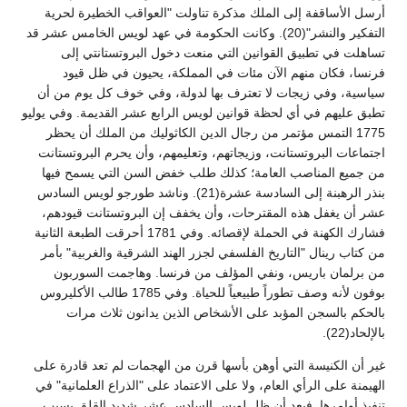
أرسل الأساقفة إلى الملك مذكرة تناولت "العواقب الخطيرة لحرية
التفكير والنشر"(20). وكانت الحكومة في عهد لويس الخامس عشر قد
تساهلت في تطبيق القوانين التي منعت دخول البروتستانتي إلى
فرنسا، فكان منهم الآن مئات في المملكة، يحيون في ظل قيود
سياسية، وفي زيجات لا تعترف بها لدولة، وفي خوف كل يوم من أن
تطبق عليهم في أي لحظة قوانين لويس الرابع عشر القديمة. وفي يوليو
1775 التمس مؤتمر من رجال الدين الكاثوليك من الملك أن يحظر
اجتماعات البروتستانت، وزيجاتهم، وتعليمهم، وأن يحرم البروتستانت
من جميع المناصب العامة؛ كذلك طلب خفض السن التي يسمح فيها
بنذر الرهبنة إلى السادسة عشرة(21). وناشد طورجو لويس السادس
عشر أن يغفل هذه المقترحات، وأن يخفف إن البروتستانت قيودهم،
فشارك الكهنة في الحملة لإقصائه. وفي 1781 أحرقت الطبعة الثانية
من كتاب رينال "التاريخ الفلسفي لجزر الهند الشرقية والغربية" بأمر
من برلمان باريس، ونفي المؤلف من فرنسا. وهاجمت السوربون
بوفون لأنه وصف تطوراً طبيعياً للحياة. وفي 1785 طالب الأكليروس
بالحكم بالسجن المؤبد على الأشخاص الذين يدانون ثلاث مرات
بالإلحاد(22).
غير أن الكنيسة التي أوهن بأسها قرن من الهجمات لم تعد قادرة على
الهيمنة على الرأي العام، ولا على الاعتماد على "الذراع العلمانية" في
تنفيذ أوامرها. فبعد أن ظل لويس السادس عشر شديد القلق بسبب