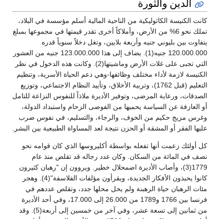
الدين والثورة
كانت الكنيسة الكاثوليكية من الناحية المالية أسلم مؤسسة في البلاد،
تملك نحو 6% من الأرض، وأملاكاً أخرى تقدر قيمتها في مجموعها بمبلغ
يتفاوت بين بليوني جنيه وأربعة بلايين، وتغل دخلاً سنوياً قدره
120.000.000 جنيه(1). يضاف إلى هذا 123.000.000 جنيه من العشور
التي تجبى على غلات الأرض وماشيتها(2). وكانت هذه الدخول في نظر
الكنيسة لازمة لأداء مختلف وظائفها-وهي دعم الحياة الأسرية، وتنظيم
التعليم (قبل 1762)، وتربية الأخلاق، وتأييد النظام الاجتماعي، وتوزيع
الصدقات، ورعاية المرضى، وتوفير الأديرة ملاذاً للنفوس النزاعة للتامل
أو العازفة عن السياسة يحميها من الفوضى الزحام واستبداد الدولة،
وغرس مزيج حكيم من الخوف، والرجاء، والتسليم، في نفوس ضرب
عليها الفقر أو المشقة أو الحزن نتيجة لعد المساواة الطبيعية بين البشر.
كل أولئك زعمت أنها تفعله بواسطة أكليروسها الذي كان قوامه نحو
نصف في المائة من السكان. وكان عدد رجاله قد تقلص منذ عام
1779(3)، وأصاب الأديرة اضمحلال خطير. ويروون إن "رهبان كثيرون
كانوا يحبذون الأفكار الجديدة، ويقرأون مؤلفات الفلاسفة"(4). وهجر
مئات الرهبان حياة الرهبنة ولم يحل محلها جدد، وتقلص عددهم في
فرنسا بين 1766 و1789 من 26.000 إلى 17.000، وفي أحد الأديرة
من ثمانين إلى تسعة عشر، وفي آخر من خمسين إلى أربعة(5). وقد