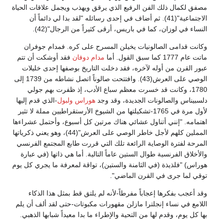
مصفق لكمال ذلك الفن الرفيع الذي يرقق ويهذب ويجمل علاقات الحياة
الاجتماعية"(41). ثم أضاف في إحدى رسائله "لقد بدا لي دائماً أن
النساء في لوزان، كما في باريس، أرقى كثيراً من الرجال"(42).
وكانت قدامى الصالونيات يخيلن المسرح على كره. فمدام جوفران
ماتت عام 1777 كما سبق القول. أما
مدام دوفان
فقد أوشكت أن تتم
عبور القرن من أوله لآخره، فقد دخلت التاريخ بوصفها إحدى خليلات
الوصي على العرش(43). وافتتحت صالوناً اتصل نشاطه من 1739 إلى
1780، وكانت قد خسرت معظم سباع الأدب، إذ ظفرت بهم جولي
دلسبيناس والصالونات الجديدة، وقد وجد
هوراس ولبول
-الذي قدم إليها
لأول مرة في 1765-تشكيلتها من الشيوخ الأرستقراطيين مملة لا تثير
اهتمامه. "إنني أتناول عشائي هناك مرتين كل أسبوع، وأحتمل عشراءها
المملين كلهم لأجل خاطر الوصي على العرش"(44)، وهو يعني ذكرياتها
المرحة لفترة الوصاية الرائعة تلك التي قررت طابع المجتمع الفرنسي
والأخلاق الفرنسية طوال الستين عاماً التالية. أما هي ذاتها (في عبارة
هوراس) "فلذيذة (في الثامنة والستين)، تواقة لمعرفة ما يجري كل يوم
توقي لما جرى في القرن الماضي".
وقد أعجب بفكرها إعجاباً مفرطاً-لأنه لم يلتق قط بمثل هذا الذكاء
اللامع في نساء إنجلترا مازلن مقهورات مكبوتات-حتى لقد ألف أن يلم
بها كل يوم، وقدم لها من التحية والإطراء ما بدا معيداً شبابها الذهبي.