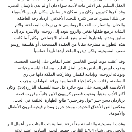
العقل السليم يقر الالتزامات لأدبية سواء دان أو لم يدن بالإيمان الديني،
وقد أقرها كثيرون. وكان بين سكان فرنسا-بل سكان باريس-الأسوياء
في تلك السنين عناصر كثيرة للتجدد الأخلاقي: ازدياد رقة العاطفة
والحنان، وانتصارات الحب الرومانسي على زيجات المصلحة، والأم
الشابة ترضع طفلها بفخر، والزوج يتودد إلى زوجته، والأسرة ترد إلى
سابق وحدتها باعتبارها أسلم منبع للنظام الاجتماعي. وكثيراً ما كانت
هذه التطورات ممتزجة ببقايا من العقيدة المسيحية، أو بفلسفة روسو
نصف المسيحية، ولكن ديدرو الملحد أيدها تأييداً حماسياً.
وقد أعقب موت لويس الخامس عشر انتقاض على إباحيته الجنسية.
وضرب لويس السادس عشر المثل الطيب ببساطة لباسه وحياته،
وبوفائه لزوجته، وبإدانته للقمار. وشاركت الملكة ذاتها في زي
البساطة، وقادت حركة إحياء الحساسية ورقة العواطف. وجرت
الأكاديمية الفرنسية على منح جائزة كل سنة للفضيلة البارزة(36). وكان
أكثر الأدب مذهباً، ونحيت قصص كريبيون الابن جانباً، وقررت قصة
برناردان دسن-بيير "بول وفرجيني" طابع الطهارة الخلقية في الحب.
وعكس الفن الأخلاق الجديدة، ومجد جروز ومدام فيجيه-لبرون الأطفال
والأمومة.
وغذت المسيحية والفلسفة معاً نزعة إنسانية بثت المئات من أعمال البر
والخير. وفي شتاء 1784 القارس خصص لويس السادس عشر ثلاثة