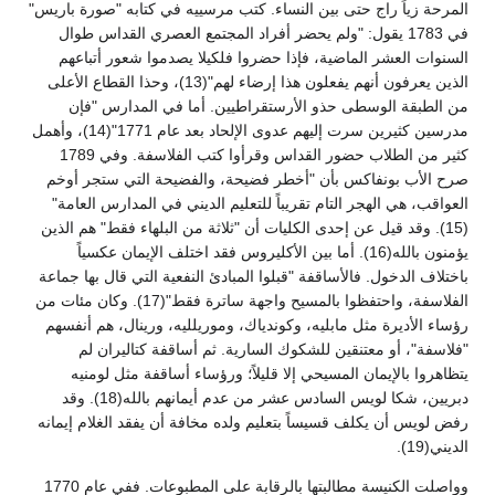
المرحة زياً راج حتى بين النساء. كتب مرسييه في كتابه "صورة باريس"
في 1783 يقول: "ولم يحضر أفراد المجتمع العصري القداس طوال
السنوات العشر الماضية، فإذا حضروا فلكيلا يصدموا شعور أتباعهم
الذين يعرفون أنهم يفعلون هذا إرضاء لهم"(13)، وحذا القطاع الأعلى
من الطبقة الوسطى حذو الأرستقراطيين. أما في المدارس "فإن
مدرسين كثيرين سرت إليهم عدوى الإلحاد بعد عام 1771"(14)، وأهمل
كثير من الطلاب حضور القداس وقرأوا كتب الفلاسفة. وفي 1789
صرح الأب بونفاكس بأن "أخطر فضيحة، والفضيحة التي ستجر أوخم
العواقب، هي الهجر التام تقريباً للتعليم الديني في المدارس العامة"
(15). وقد قيل عن إحدى الكليات أن "ثلاثة من البلهاء فقط" هم الذين
يؤمنون بالله(16). أما بين الأكليروس فقد اختلف الإيمان عكسياً
باختلاف الدخول. فالأساقفة "قبلوا المبادئ النفعية التي قال بها جماعة
الفلاسفة، واحتفظوا بالمسيح واجهة ساترة فقط"(17). وكان مئات من
رؤساء الأديرة مثل مابليه، وكوندياك، وموريلليه، ورينال، هم أنفسهم
"فلاسفة"، أو معتنقين للشكوك السارية. ثم أساقفة كتاليران لم
يتظاهروا بالإيمان المسيحي إلا قليلاً؛ ورؤساء أساقفة مثل لومنيه
دبريين، شكا لويس السادس عشر من عدم أيمانهم بالله(18). وقد
رفض لويس أن يكلف قسيساً بتعليم ولده مخافة أن يفقد الغلام إيمانه
الديني(19).
وواصلت الكنيسة مطالبتها بالرقابة على المطبوعات. ففي عام 1770