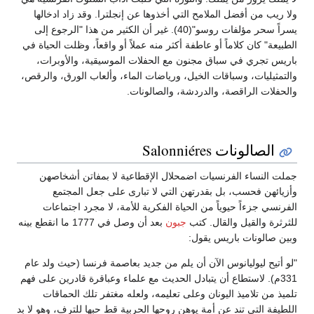
ولا ريب من أفضل الملامح التي أخذوها عن إنجلترا. وقد زاد ادخالها
يسراً سحر مؤلفات روسو"(40). غير أن الكثير من هذا "الرجوع إلى
الطبيعة" كان كلاماً أو عاطفة أكثر منه عملاً أو واقعاً، وظلت الحياة في
باريس تجري في سباق مجنون مع الحفلات الموسيقية، والأوبرات،
والتمثيليات، وسباقات الخيل، ورياضات الماء، وألعاب الورق، والرقص،
والحفلات الراقصة، والدردشة، والصالونات.
الصالونات Salonniéres
جملت النساء الفرنسيات اضمحلال الإقطاعية لا بمفاتن أشخاصهن
وأزيائهن فحسب، بل بقدرتهن التي لا تبارى على جعل المجتمع
الفرنسي جزءاً حيوياً من الحياة الفكرية للأمة، لا مجرد اجتماعات
للثرثرة والقيل والقال. كتب
جبون
بعد أن وصل في 1777 ما انقطع بينه
وبين صالونات باريس يقول:
"لو أتيح ليوليانوس الآن أن يلم من جديد بعاصمة فرنسا (حيث ولد عام
331م). لاستطاع أن يتبادل الحديث مع علماء وعباقرة قادرين على فهم
تلميذ من تلاميذ اليونان وعلى تعليمه، ولعله مغتفر تلك الحماقات
اللطيفة التي تند عن أمة يوهن روحها الحربية قط حبها للترف، وهو لا بد