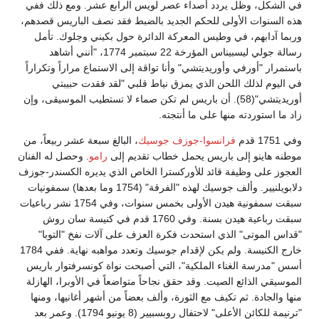
في الشكل، وظل يردد أصداء عصر لويس الرابع عشر. ومع ذلك ففي
هذه السنوات الأولى للحكم الجديد بالضبط فقد نصف الباريس قصدهم،
وربما آدابهم، في وطيس المعركة الدائرة حول بكيني وجلوك. تأمل
رسالة جولي ليسبيناس المؤرخة 22 سبتمبر 1774، "أنني أشاهد
باستمرار "أورفي وأوريديتشي" وأنا تواقة إلى الاستماع مراراً وتكراراً
في اليوم لذلك اللحن الذي يمزق نياط قلبي "لقد فقدت حبيبتي
أوريديتشي"(58). أن باريس لم تكن صماء لا تستطيب الموسيقى، وإن
زاد ما استوردته منها على ما أنتجته.
وفي 1751 قدم
فرانسوا-جوزف جوسيك
، البالغ سبعة عشر ربيعاً، من
موطنه هاينو إلى باريس يحمل خطاب تقديم إلى
رامو
. وحصل له الفنان
العجوز على وظيفة قائد للأوركسترا الخاص الذي يديره الكسندر-جوزف
دلابويلنيير. وألف جوسيك لهذه "الفرقة" (1754 وما بعدها) سمفونيات
سبقت سمفونية هيدن الأولى بخمس سنوات، وفي 1754 نشر رباعيات
سبقت رباعية هيدن بسنة. وفي 1760 قدم في كنيسة سان روش
"قداس الموتى" الذي استحدث فكرة العزف على آلات نفخ "التوبا"
خارج الكنيسة. ولم يكن لإقدام جوسيك وتعدد مواهبه نهاية. ففي 1784
أسس "مدرسة الغناء الملكية"، التي أصبحت نواة كونسرفتوار باريس
الموسيقي الذائع الصيت. وقد حقق نجاحاً متواضعاً في الأوبرا، الهازلة
منها والجادة. ثم تكيف مع الثورة، وألف بعضاً من أشهر أغانيها، ومنها
"ترنيمة للكائن الأعلى" لاحتفال روبسبيير (8 يونيو 1794). وعمر بعد