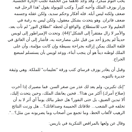
يحب النوم مبكراً، وقد وجد كلاهما من الحكمة تجنب الإثارة الجنسية.
وزار يوزف الملك وأحبه كثيراً. وكتب لليوبولد يقول "هذا الرجل فيه
ضعف ولكنه ليس أبله. فله أفكار وحكم سديد، ولكن عقله وجسمه
ضعف فاتران. وهو يتحدث بشكل معقول، ولكن ليس به رغبة في
التعليم ولا حب للاستطلاع. والواقع أن لحظة "انطلاق النور" لم تأت بعد،
والأمر لا زال مفتقراً إلى الشكل"(44). وتحدث الإمبراطور إلى لويس
حديثاً لم يجرؤ أحد من قبل على مصارحته به، فأشار إلى أن العائق في
قلفة الملك يمكن إزالته بجراحة بسيطة وإن كانت مؤلمة، وأن على
الملك لوطنه ديناً هو أن ينجب أبناء، ووعد لويس بأن يستسلم لمبضع
الجراح.
وقبل أن يغادر يوزف فرساي كتب ورقة "تعليمات" للملكة. وهي وثيقة
جديرة بالتنويه.
"إنك تكبرين، ولم يعد لك عذر من صغر السن. فما مصيرك إذا أخرت
(صلاح أمرك) أكثر من هذا؟.. فحين يعانقك الملك، وحين يتحدث إليك،
ألا تبدين الضيق، بل حتى النفور؟ هل خطر ببالك يوماً أي أثر لا بد أن
تخلفه في الشعب... علاقاتك الحميمة وصداقاتك؟... هل وزنت النتائج
الرهيب لألعاب الحظ، وما تجمع من أصحاب وما يضربونه من مثل؟...".
وقال عن ولعها بالمراقص التنكرية في باريس: