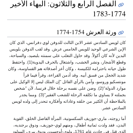
الفصل الرابع والثلاثون: البهاء الأخير
1774-1783
ورثة العرش 1754-1774
كان لويس السادس عشر الابن الثالث للدوفن لوي دفرانس، الذي كان
الإبن الشرعي الوحيد للويس الخامس عرش. وقد لقب الدوفن بلويس
البدين لأنه كان أكولاً. وقد حاول التغلب على سمنته بلبصيد، والسباحة،
وقطع الأشجار، ونشر الخشب، واشتغال بالحرف اليدوية(1). واحتفظ
طول حياته باحترامه للكنيسة ، وكان أعز أصدقائه هم القساوسة، وكان
شديد الخجل من فسق أبيه. وقد أدمن القراءة، وقرأ فيما قرأ
مونتسكيو وروسو، وآمن بالرأي القائل "إن الملك ليس إلا الوكيل على
موارد الدولة"(2). وضن على نفسه برحلة خلال فرنسا، لأن "شخص
بجملته لا يساوي ما تكلفه الرحلة للشعب الفقير"(3). ومما يجدر
بالملاحظة أن الكثير من خلقه وعاداته وأفكاره تنحدر إلى ولده لويس
السادس عشر.
أما زوجته، ماري-جوزيف السكسونية، المرأة الفاضل الخلق، القوية
البدن، فقد ولدت ثمانية أطفال، ومنهم لوي-جوزيف، ودوق برجنديه،
الذي قتل في حادث عام 1761، ولوي-أوجست، ودوق بيري، المولود