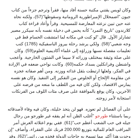
وكان لويس يقتني مكتبة حسنة أفاد منها، فقرأ وترجم جزءاً من كتاب
جبون "اضمحلال الإمبراطورية الرومانية وسقوطها"(57)، ولكنه نحاه
عنه حين تبين نزعته المعارضة للمسيحية. وقرأ وأعاد قراءة كتاب
كلارندون "تاريخ التمرد" كأنه يحس في دخيلة نفسه بأنه سيكرر مصير
تشارلز الأول. قال "لو كنت في مكانه لما امتشقت الحسام قط في
وجه شعبي"(58). ولكي يرشد رحلة بيروز الباسفيكية (1785) كتب
تعليمات مفصلة نسبها وزراؤه إلى علماء أكاديمية العلوم(59). وكان
على صلة وثيقة بمختلف وزرائه لا سيما في الشئون الخارجية. وأعجب
واشنطن وفرانكلين بسداد حكمه(60). وكانت نواحي ضعفه في الإرادة
في الفكر، ولعلها ارتبطت بثقل غذائه ووزنه. ومن أهم صفاته عجزه
عن مقاومة الإلحاح أو الخلوص من التفكير إلى التنفيذ. وكان هو نفسه
يمارس الاقتصاد، ولكن كان فيه من اللطف ما منعه من فرضه على
الآخرين، وكان يوقع بالموافقة على صرف مئات اللوف من الفرنكات
استجابة لأمر زوجته.
على أن الفضائل لم تعوزه. فهو لن يتخذ خليلة، وكان فيه وفاء لأصدقائه
ربما باستثناء
طورجو
"أغلب الظن أنه لم يفقه غير طورجو من رجال
جيله في حب الشعب أعظم حب"(61). ففي يوم اعتلائه العرش أمر
المراقب العام للمالية بتوزيع 200.000 فرنك على الفقراء، وأضاف "إن
وجدت هذا أكثر مما تسمح به حاجات الدولة فخذه من راتبي"(62). وقد