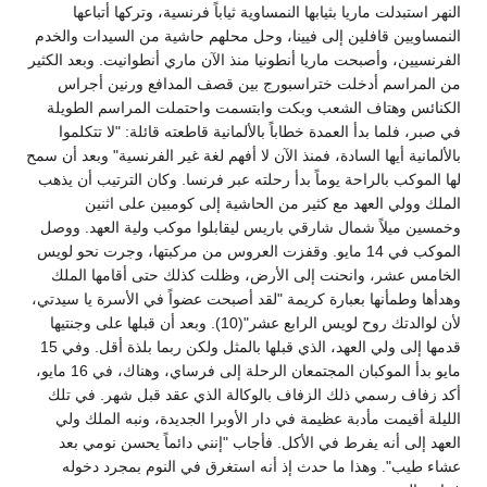
النهر استبدلت ماريا بثيابها النمساوية ثياباً فرنسية، وتركها أتباعها
النمساويين قافلين إلى فيينا، وحل محلهم حاشية من السيدات والخدم
الفرنسيين، وأصبحت ماريا أنطونيا منذ الآن ماري أنطوانيت. وبعد الكثير
من المراسم أدخلت ختراسبورج بين قصف المدافع ورنين أجراس
الكنائس وهتاف الشعب وبكت وابتسمت واحتملت المراسم الطويلة
في صبر، فلما بدأ العمدة خطاباً بالألمانية قاطعته قائلة: "لا تتكلموا
بالألمانية أيها السادة، فمنذ الآن لا أفهم لغة غير الفرنسية" وبعد أن سمح
لها الموكب بالراحة يوماً بدأ رحلته عبر فرنسا. وكان الترتيب أن يذهب
الملك وولي العهد مع كثير من الحاشية إلى كومبين على اثنين
وخمسين ميلاً شمال شارقي باريس ليقابلوا موكب ولية العهد. ووصل
الموكب في 14 مايو. وقفزت العروس من مركبتها، وجرت نحو لويس
الخامس عشر، وانحنت إلى الأرض، وظلت كذلك حتى أقامها الملك
وهدأها وطمأنها بعبارة كريمة "لقد أصبحت عضواً في الأسرة يا سيدتي،
لأن لوالدتك روح لويس الرابع عشر"(10). وبعد أن قبلها على وجنتيها
قدمها إلى ولي العهد، الذي قبلها بالمثل ولكن ربما بلذة أقل. وفي 15
مايو بدأ الموكبان المجتمعان الرحلة إلى فرساي، وهناك، في 16 مايو،
أكد زفاف رسمي ذلك الزفاف بالوكالة الذي عقد قبل شهر. في تلك
الليلة أقيمت مأدبة عظيمة في دار الأوبرا الجديدة، ونبه الملك ولي
العهد إلى أنه يفرط في الأكل. فأجاب "إنني دائماً يحسن نومي بعد
عشاء طيب". وهذا ما حدث إذ أنه استغرق في النوم بمجرد دخوله