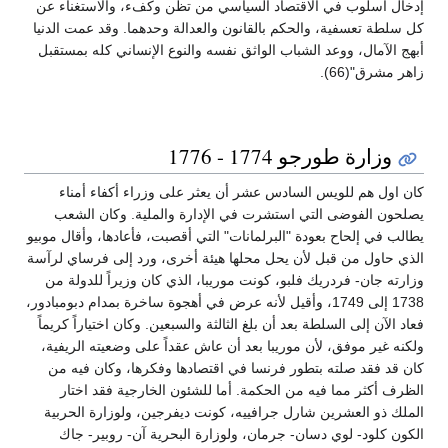
إدخال أسلوب في الاقتصاد السياسي من تظن وكفء، والاستغناء عن
كل سلطة تعسفية، والحكم بالقانون والعدالة وحدهما. وقد عمت الدنيا
أبهج الآمال، ووعد الشباب الواثق نفسه والنوع الإنساني كله بمستقبل
زاهر مشرق"(66).
وزارة طورجو 1774 - 1776
كان اول هم للويس السادس عشر أن يعثر على وزراء أكفاء أمناء
يصلحون الفوضى التي استشرت في الإدارة والملية. وكان الشعب
يطالب في إلحاح بعودة "البرلمانات" التي أقصبت، فأعادها، وأقال موبيو
الذي حاول من قبل لأن يحل محلها هيئة أخرى، ورد إلى فرساي لرآسة
وزارته جان- فردريك فلبو، كونت موريبا، الذي كان وزيراً للدولة من
1738 إلى 1749، وأقيل لأنه عرض في أهجوة ساخرة بمدام دبومبادور،
فعاد الآن إلى السلطة بعد أن بلغ الثالثة والسبعين. وكان اختياراً كريماً
ولكنه غير موفق، لأن موريبا بعد أن عاش عقداً على وضعيته الريفية،
كان قد فقد صلته بتطور فرنسا في اقتصادها وفكرها، وكان فيه من
الظرف أكثر مما فيه من الحكمة. أما للشئون الخارجية فقد اختار
الملك ذو العشرين شارل جرافييه، كونت ديفرجين، ولوزارة الحربية
الكون كلود- لوي دسان- جرمان، ولوزارة البحرية آن- روبير- جاك