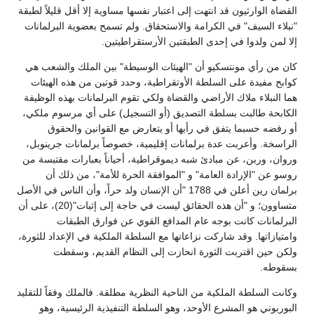
القضاة الوارثيون قد انتهت إلى اعتبار نفسها مساوية إلا أقل قليلاً لطبقة
"نبلاء السيف" في الكرامة والاستحقاق. ولم تسمح بعضوية البرلمانات
إلا لمن ولدوا في إحدى الطبقتين الأرستقراطيتين.
كان من رأي مونتسكيو أن "الهيئات الوسيطة" بين الملك والشعب هي
كوابح مفيدة على السلطة الأوتقراطية، وحدد قوتين من هذه الهيئات
هما النبلاء ملاك الأراضي والقضاة ولكي تقوم البرلمانات بهذه الوظيفة
الكابحة طالبت بسلطة التصديق (أو التسجيل) على أي مرسوم ملكي،
أو رفضه حسبما يتفق في رأيها أو يتعارض مع القوانين والحقوق
الراسخة. وأعربت عدة برلمانات إقليمية، خصوصاً برلمانات جرينوبل،
وروان، وربن، عن مبادئ شبه ديموقراطية، أحياناً بعبارات مقتبسة من
روسو عن "الإرادة العامة" و "الموافقة الحرة للأمة"، من ذلك أن
برلمان رين أعلن في 1788 "أن الإنسان ولد حراً، وأن الناس في الأصل
متساوون؛ و "أن هذه الحقائق ليست في حاجة إلى إثبات"(20)، على أن
البرلمانات كانت بوجه عام المدافع القوي عن فوارق الطبقات
وامتيازاتها. وقد شاركت نزاعاتها مع السلطة الملكية في الإعداد للثورة،
ولكن حين اقتربت الثورة انحازت إلى النظام القديم، وسقطت
بسقوطه.
وكانت السلطة الملكية من الناحية النظرية مطلقة. فالملك وفقاً للتقليد
البوربوني هو المشرع الأوحد، وهو السلطة التنفيذية الرئيسية، وهو