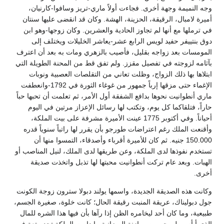
وجه النميمة وجهة أخرى. فجاءت أولاً ماري-تريز وسافوا-كارنيان،
أميرة لامبال، الرقيقة، الحزينة، الهشة. وكان قد انقضى عليها سنتان
في ترملها مع أنها لم تجاوز الحادية والعشرين. وكان زوجها-وهو ابن
دوق بنتييفر حفيد لويس الرابع عشر-يعاشر الخليلات ويختلف إلى
المومسات بعد زواجه بقليل، فأصيب بالزهري ومات به بعد أن اعترف
بآثامه لزوجته في تفصيل مقزز. ولم تفق قط من المحنة الطويلة التي
ابتلاها بها ذلك الزواج، وظلت تعاني من التقلصات العصبية ونوبات
الإغماء حتى مزقها إرباً جمهور من غوغاء الثورة في 1792-وانعطفت
ماري أنطوانيت نحوها بدافع الشفقة أول الأمر، ثم تعلمت أن تحبها حباً
حاراً، فتلقاكما كل يوم، وتكتب لها رسائل الإعزاز مرتين في اليوم
أحياناً. وفي أكتوبر 1775 عينت الأميرة مشرفة على بيت الملكة،
وأقنعت الملك رغم اعتراضات طورجو بأن يقرر لها راتباً سنوياً قدره
150.000 جنيه. ثم كان للأميرة أقرباء وأصدقاء، التمسوا منها أن
تستخدم نفوذها لدى الملكة، وعن طريقها لدى الملك، لنيل المناصب أو
الهبات. وبعد عام تركت أنطوانيت محبتها لها تذبل واتخذت صديقة
أخرى.
وكانت هذه الصديقة الجديدة، واسمها يولند دبولا سترون زوجة الكونت
جول دبوليناك، عريقة المنبت رقيقة الحال؛ كانت خلوة، صغيرة الجسم،
طبيعية، وما كان أحد ليخامره الظن إذا رآها بأن فيها هذا الشره للمال
الذي أيأس طورجو من موازنة الميزانية ما دامت الملكة تجد متعة في