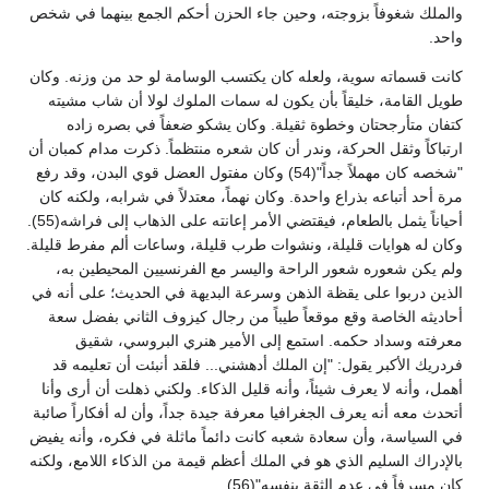
والملك شغوفاً بزوجته، وحين جاء الحزن أحكم الجمع بينهما في شخص
واحد.
كانت قسماته سوية، ولعله كان يكتسب الوسامة لو حد من وزنه. وكان
طويل القامة، خليقاً بأن يكون له سمات الملوك لولا أن شاب مشيته
كتفان متأرجحتان وخطوة ثقيلة. وكان يشكو ضعفاً في بصره زاده
ارتباكاً وثقل الحركة، وندر أن كان شعره منتظماً. ذكرت مدام كمبان أن
"شخصه كان مهملاً جداً"(54) وكان مفتول العضل قوي البدن، وقد رفع
مرة أحد أتباعه بذراع واحدة. وكان نهماً، معتدلاً في شرابه، ولكنه كان
أحياناً يثمل بالطعام، فيقتضي الأمر إعانته على الذهاب إلى فراشه(55).
وكان له هوايات قليلة، ونشوات طرب قليلة، وساعات ألم مفرط قليلة.
ولم يكن شعوره شعور الراحة واليسر مع الفرنسيين المحيطين به،
الذين دربوا على يقظة الذهن وسرعة البديهة في الحديث؛ على أنه في
أحاديثه الخاصة وقع موقعاً طيباً من رجال كيزوف الثاني بفضل سعة
معرفته وسداد حكمه. استمع إلى الأمير هنري البروسي، شقيق
فردريك الأكبر يقول: "إن الملك أدهشني... فلقد أنبئت أن تعليمه قد
أهمل، وأنه لا يعرف شيئاً، وأنه قليل الذكاء. ولكني ذهلت أن أرى وأنا
أتحدث معه أنه يعرف الجغرافيا معرفة جيدة جداً، وأن له أفكاراً صائبة
في السياسة، وأن سعادة شعبه كانت دائماً ماثلة في فكره، وأنه يفيض
بالإدراك السليم الذي هو في الملك أعظم قيمة من الذكاء اللامع، ولكنه
كان مسرفاً في عدم الثقة بنفسه"(56).