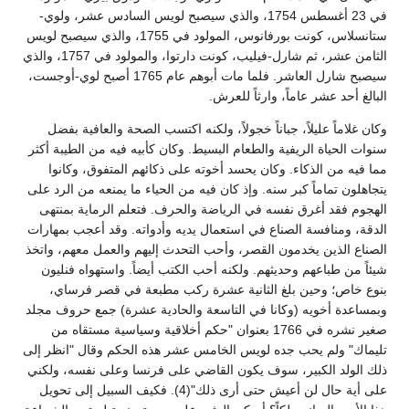
في 23 أغسطس 1754، والذي سيصبح لويس السادس عشر، ولوي-
ستانسلاس، كونت بورفانوس، المولود في 1755، والذي سيصبح لويس
الثامن عشر، ثم شارل-فيليب، كونت دارتوا، والمولود في 1757، والذي
سيصبح شارل العاشر. فلما مات أبوهم عام 1765 أصبح لوي-أوجست،
البالغ أحد عشر عاماً، وارثاً للعرش.
وكان غلاماً عليلاً، جباناً خجولاً، ولكنه اكتسب الصحة والعافية بفضل
سنوات الحياة الريفية والطعام البسيط. وكان كأبيه فيه من الطيبة أكثر
مما فيه من الذكاء. وكان يحسد أخوته على ذكائهم المتفوق، وكانوا
يتجاهلون تماماً كبر سنه. وإذ كان فيه من الحياء ما يمنعه من الرد على
الهجوم فقد أغرق نفسه في الرياضة والحرف. فتعلم الرماية بمنتهى
الدقة، ومنافسة الصناع في استعمال يديه وأدواته. وقد أعجب بمهارات
الصناع الذين يخدمون القصر، وأحب التحدث إليهم والعمل معهم، واتخذ
شيئاً من طباعهم وحديثهم. ولكنه أحب الكتب أيضاً. واستهواه فنليون
بنوع خاص؛ وحين بلغ الثانية عشرة ركب مطبعة في قصر فرساي،
وبمساعدة أخويه (وكانا في التاسعة والحادية عشرة) جمع حروف مجلد
صغير نشره في 1766 بعنوان "حكم أخلاقية وسياسية مستقاه من
تليماك" ولم يحب جده لويس الخامس عشر هذه الحكم وقال "انظر إلى
ذلك الولد الكبير، سوف يكون القاضي على فرنسا وعلى نفسه، ولكني
على أية حال لن أعيش حتى أرى ذلك"(4). فكيف السبيل إلى تحويل