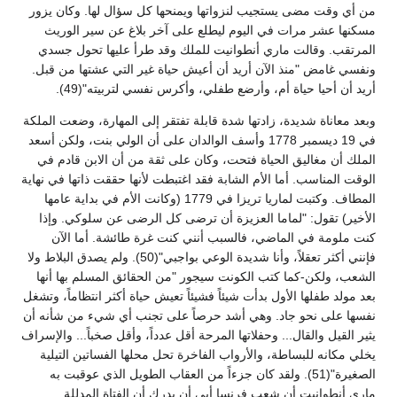
من أي وقت مضى يستجيب لنزواتها ويمنحها كل سؤال لها. وكان يزور
مسكنها عشر مرات في اليوم ليطلع على آخر بلاغ عن سير الوريث
المرتقب. وقالت ماري أنطوانيت للملك وقد طرأ عليها تحول جسدي
ونفسي غامض "منذ الآن أريد أن أعيش حياة غير التي عشتها من قبل.
أريد أن أحيا حياة أم، وأرضع طفلي، وأكرس نفسي لتربيته"(49).
وبعد معاناة شديدة، زادتها شدة قابلة تفتقر إلى المهارة، وضعت الملكة
في 19 ديسمبر 1778 وأسف الوالدان على أن الولي بنت، ولكن أسعد
الملك أن مغاليق الحياة فتحت، وكان على ثقة من أن الابن قادم في
الوقت المناسب. أما الأم الشابة فقد اغتبطت لأنها حققت ذاتها في نهاية
المطاف. وكتبت لماريا تريزا في 1779 (وكانت الأم في بداية عامها
الأخير) تقول: "لماما العزيزة أن ترضى كل الرضى عن سلوكي. وإذا
كنت ملومة في الماضي، فالسبب أنني كنت غرة طائشة. أما الآن
فإنني أكثر تعقلاً، وأنا شديدة الوعي بواجبي"(50). ولم يصدق البلاط ولا
الشعب، ولكن-كما كتب الكونت سيجور "من الحقائق المسلم بها أنها
بعد مولد طفلها الأول بدأت شيئاً فشيئاً تعيش حياة أكثر انتظاماً، وتشغل
نفسها على نحو جاد. وهي أشد حرصاً على تجنب أي شيء من شأنه أن
يثير القيل والقال... وحفلاتها المرحة أقل عدداً، وأقل صخباً... والإسراف
يخلي مكانه للبساطة، والأرواب الفاخرة تحل محلها الفساتين التيلية
الصغيرة"(51). ولقد كان جزءاً من العقاب الطويل الذي عوقبت به
ماري أنطوانيت أن شعب فرنسا أبى أن يدرك أن الفتاة المدللة