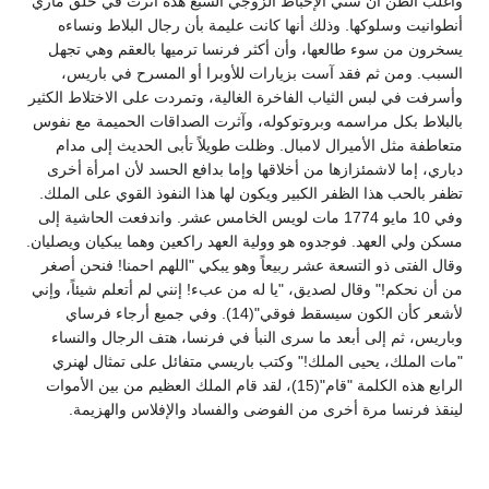
وأغلب الظن أن سني الإحباط الزوجي السبع هذه أثرت في خلق ماري
أنطوانيت وسلوكها. وذلك أنها كانت عليمة بأن رجال البلاط ونساءه
يسخرون من سوء طالعها، وأن أكثر فرنسا ترميها بالعقم وهي تجهل
السبب. ومن ثم فقد آست بزيارات للأوبرا أو المسرح في باريس،
وأسرفت في لبس الثياب الفاخرة الغالية، وتمردت على الاختلاط الكثير
بالبلاط بكل مراسمه وبروتوكوله، وآثرت الصداقات الحميمة مع نفوس
متعاطفة مثل الأميرال لامبال. وظلت طويلاً تأبى الحديث إلى مدام
دباري، إما لاشمئزازها من أخلاقها وإما بدافع الحسد لأن امرأة أخرى
تظفر بالحب هذا الظفر الكبير ويكون لها هذا النفوذ القوي على الملك.
وفي 10 مايو 1774 مات لويس الخامس عشر. واندفعت الحاشية إلى
مسكن ولي العهد. فوجدوه هو وولية العهد راكعين وهما يبكيان ويصليان.
وقال الفتى ذو التسعة عشر ربيعاً وهو يبكي "اللهم احمنا! فنحن أصغر
من أن نحكم!" وقال لصديق، "يا له من عبء! إنني لم أتعلم شيئاً، وإني
لأشعر كأن الكون سيسقط فوقي"(14). وفي جميع أرجاء فرساي
وباريس، ثم إلى أبعد ما سرى النبأ في فرنسا، هتف الرجال والنساء
"مات الملك، يحيى الملك!" وكتب باريسي متفائل على تمثال لهنري
الرابع هذه الكلمة "قام"(15)، لقد قام الملك العظيم من بين الأموات
لينقذ فرنسا مرة أخرى من الفوضى والفساد والإفلاس والهزيمة.