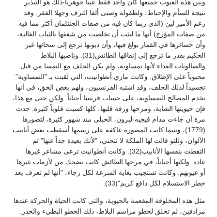
وبين هذه العيوب جميعها كان واحد فقط عيباً جوهرياً-ذلك هو التبذير
نتيجة للسأم والإحباط، ولطفولة وصبى ألفا الترف وجهلا الفقر. وقد
زعم الأمير لين (الذي ربما كان فيه من صفات الجنتلمان أكثر مما فيه
من صفات المؤرخ) أنها ما لبثت أن تخلصت من شغفها بالثياب الغالية،
وأن خسائرها في القمار بولغ فيها، وأن ديونها ترجع إلى سخائها غير
الحكيم بقدر ما ترجع إلى إنفاقها الطائش(31). وناصبها البلاط
والصالونات العداء لأنها نمساوية، ولم يكن الحلف مع النمسا من قبل
محبوباً على الإطلاق. وكانت ماري أنطوانيت، التي لقبت بـ "النمساوية"
تجسيداً لذلك الحلف، وقد اشتبه الفرنسيون، ولهم بعض الحق، في أنها
تخدم المصالح النمساوية، على حساب فرنسا أحياناً. ولكن حتى مع هذا،
فإن حيويتها الشابة، ومرحها ورقة قلبها، كلها كسبت قلوباً كثيرة. حدث
مرة أن جاءت مدام فيجيه-لبرون، الحبلى منذ شهور كثيرة، لتصورها
(1779)، وبينما كانت المصورة عاكفة على رسمها أسقطت بعض أنابيب
الألوان، وللتو قالت لها الملكة لا تنحني، "لأنك بعيدة جداً عنها" ثم
التقطت بنفسها الأنابيب(32). وكانت أنطوانيت ترعى مشاعر غيرها
عادة. ولكنها أحياناً، في مرحها الطائش كانت تضحك من لأزمات غيرها
أو عيوبهم. وكانت تستجيب بغاية السرعة لكل رجاء، "أنها لم تعرف بعد
خطر الاستسلام لكل دافع كريم"(33).
مثل هذه المخلوقة المفعمة بالحيوية، والتي كانت الحياة والحركة عندها
مرادفين، لم تخلق لخطو مراسم البلاط، ذلك الخطو البطيء والحذر.