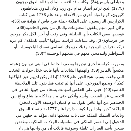
وخياطي باريس(34). وكانت قد أقنعت الملك بإقالة الدوق ديجيون
(1775) الذي تزعم أنصار مدام دوباري، وكان للدوق متعاطفون
كثيرون، كونوا نواة أخرى من الأعداء. وبعد عام 1776 شن كتاب
الكراريس الباريسيون على الملكة حملة قدح قاس لا هوادة فيه(35)-
وكان كثير منهم يتلقون المعلومات والمال من بعض الحاشية(36)،
فوصفها بعض الكتاب بأنها الخليلة، وفي وقت أو آخر، لكل ذكر موجود
في فرساي(37). وقد تساءلت كراسة عنوانها "تأنيب للملكة". كم مرة
تركت فراش الزوجية وقبلات زوجك لتسلمي نفسك للباخوسيات أو
السواطير ولتندمجي معهم في متعتهم الوحشية؟"(38).
وصورت كراسة أخرى تبذيرها بوصف الحائط في البتي تريانون زعمته
مكسواً بالماس(39). واتهمتها الشائعات بأنها قالت خلال حوادث الشغب
التي وقعت بسبب شح الخبز عام 1788 "إذا لم يكن لديهم خبز فليأكلوا
كعكاً"، ويجمع المؤرخون على أنها لم تذنب قط بقول تلك الملاحظة
القاسية(40)، فهي على العكس أسهمت بسخاء من جيبها الخاص في
التخفيف عن الشعب. وأشد وأنكى حتى من هذا كله ما شاع وذاع بين
الجماهير من أنها عاقر. تقول مدام كمبان الوصيفة الأولى لمخدع
الملكة: "حين ولد ابن للكونت دارتوا عام 1777، تبع نساء السوق
وبائعات السمك الملكة حتى باب مسكنها ذاته، مؤكدات حقهن في
الدخول إلى القصر الملكي في مناسبات الولادات الملكية، وطفقن
يصحن بأشد العبارات غلظة وسوقية قائلات أن من واجبها هي، لا