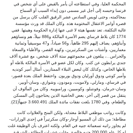
المحكمة العليا، وفي استطاعته أن يأمر بالقبض على أي شخص في
فرنسا وحبسه إلى أجل غير مسمى دون إبداء السبب أو السماح
بمحاكمته، وحتى لويس السادس عشر الرقيق القلب كان يرسل من
قصره أوامر الاعتقال المختومة هذه. وكان الملك قد ورث مؤسسة
غالية التكلفة، تعد نفسها هيئة لا غنى عنها إدارة الحكومة وهيبتها. ففي
1774 كان بلاط فرساي يضم الأسرة المالكة و886 نبيلاً، هم ونساؤهم
وأبناؤهم، يضاف إليهم 295 طاهياً، و56 صياداً، و47 موسيقياً وثمانية
معماريين، وأشتات من السكرتيرين، وكهنة القصر، والأطباء والسعاة
والحراس...، يبلغون في مجموعتهم ستة آلاف شخص، مع عشرة آلاف
جندي يرابطون عن كثب. وكان لكل عضو في الأسرة المالكة بلاطه أو
بلاطها الخاص، وكذلك كان لبعض النبلاء الممتازين، أمثال أمير كونديه
وأمير كونتي ودوق أورليان ودوق بوربون. واحتفظ الملك بعدة قصور-
في فرساي، ومارلي، ولامويت، ومودون، وشوازي، وسان-أوبير،
وسان-جرمان، وفونتبلو، وكومبيين، ورامبوييه. وكان من المألوف أن
ينتقل من قصر إلى آخر، بعض الحاشية الذين يحتاجون إلى المسكن
والطعام، وفي 1780 بلغت نفقات مائدة الملك 3.660.491 جنيهاً(21).
وكانت رواتب موظفي البلاط معتدلة، ولكن المنح والعلاوات كانت
مطاطة؛ من ذلك أن المسيو أوجار-وكان سكرتيراً في إحدى الوزارات-
لم يجاوز راتبه تسعمائة جنيه في العام، ولكنه اعترف بأن الوظيفة غلت
له كل عام 200.000 جنيه خالصة. وغلت عشرات الوظائف الشرفية