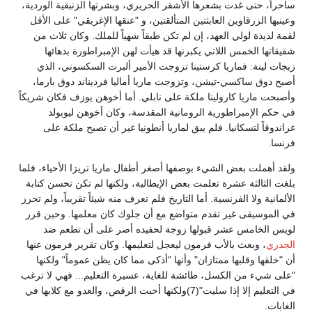
ساحراً، حتى غدت بشعرها الأشقر الحريري، وبشرتها الزنبقية الوردية،
وعينيها الزرقاوين العابثتين المتألقتين، و "عنقها الإغريقي" على الأقل
لقمة لذيذة لولي العهد، إن لم تكن طبقاً شهياً للملك. وكان ثلاث من
شقيقاتها الخمس اللاتي يكبرنها قد هيأت لهن الإمبراطورة بدهائها
زيجات لينة: فماريا كرستينا تزوجت الأمير ألبرت السكسوني، الذي
أصبح دوق ساكسي-تيشن، وتزوجت ماريا أماليا فرديناند دوق بارما،
وأصبحت ماريا كارولينا ملكة على نابلي. أما أخوهن يوزف فكان شريكاً
في حكم الإمبراطورية الرومانية المقدسة، وكان أخوهن ليوبولد
غراندوقاً لتسكانيا. فلم يبق لماريا أنطونيا غير أن تصبح ملكة على
فرنسا.
ولقد أهملت بعض الشيء بوصفها أصغر أطفال ماريا تريزا الأحياء، فلما
بلغت الثالثة عشرة تعلمت بعض الإيطالية، ولكنها لم تكن تحسن كتابة
الألمانية ولا الفرنسية. أما التاريخ فلم تعرف منه شيئاً تقريباً، ولم تحرز
في الموسيقى غير تقدم متواضع مع أن جلوك كان معلمها. وحين قرر
لويس الخامس عشر قبولها زوجة لحفيده أصر على أن تطعم ضد
الجدري
، وبعث بالأب فرمون ليعجل لتعليمها. وكان تقرير فرمون عنها
أن "خلقها وقلبها ممتازان" وأنها "أذكى مما كان يظن عموماً" ولكنها
"على شيء من الكسل، طائشة للغاية، عسيرة التعليم... فهي لا ترغب
في التعليم إلا إذا سليت"(7)ولكنها أحبت الرقص، والعدو مع كلابها في
الغابات.