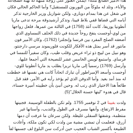
هذا الأمير الصانع ملكاً؟ أيمكن العثور على زوجة منبهة له تهبه الشجاعة
والأباء، وتلد له ملوكاً من البوربون للمستقبل؟ وأما الحاكم الحالي فكان
في شغل عن هذا بمدام دوباري، ولكن شوازيل وزير الخارجية تذكر
أيامه التي قضاها قفي بلاط فيينا، وتذكر أرشيدوقة مرحة تدعى ماريا
أنطونيا يوزيفا، كانت آنئذ (1758) في الثالثة من عمرها، فلعل زواجها
من لوي-أوجست ينفخ روحاً جديدة في ذلك الحلف النمساوي الذي
أضعفه الصلح المفرد بين فرنسا وإنجلترا (1762)، وكان الأمير فون
مانتور قد أسر بمثل هذه الأفكار للكونت فلوريموند مرسي دارجنتو،
وهو نبيل من لييج ذو ثراء عريض وقلب طيب، وكان سفيراً للنمسا في
فرساي. واستمع لويس الخامس عشر للنصيحة التي أجمعا عليها،
وأرسل (1769) رسمياً إلى ماريا تريزا يطلب يد ماريا أنطونيا للوي-
أوجست وأسعد الإمبراطور أن تبارك اتحاداً كانت هي نفسها قد خططت
له منذ أمد بعيد. وأما الدوفن الذي لم يؤخذ رأيه في الأمر، فقد قبل
طائعاً هذا الاختيار الذي رتب له. وحين أنبئ بأن خطيبته أميرة حسناء،
قال في هدوء "ليتها حسنة الخلال"(5).
ولدت
بفيينا
في 2 نوفمبر 1755. ولم تكن بالطفلة الوسيمة. فجبينها
مفرط الارتفاع، وأنفها مسرف في الطول والتدبب، وأسنانها غير
منتظمة، وشفتها السفلى غليظة. ولكن سرعان ما عرفت أن دمها
أزرق، فتعلمت أن تمشي مشية من ولدت لكي تكون ملكة، وأعادت
الطبيعة بأكسير الشباب العجيب حين أدركت سن البلوغ لف جسمها لفاً