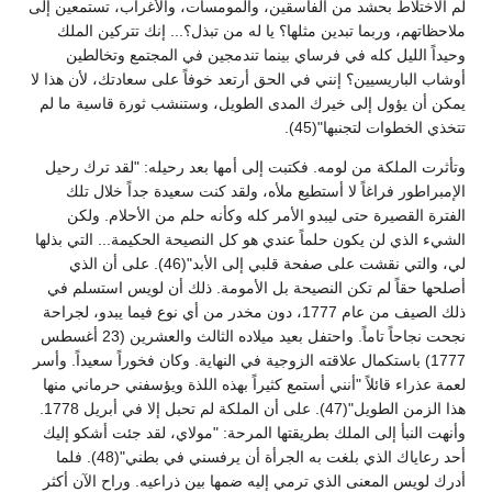
لم الاختلاط بحشد من الفاسقين، والمومسات، والأغراب، تستمعين إلى
ملاحظاتهم، وربما تبدين مثلها؟ يا له من تبذل؟... إنك تتركين الملك
وحيداً الليل كله في فرساي بينما تندمجين في المجتمع وتخالطين
أوشاب الباريسيين؟ إنني في الحق أرتعد خوفاً على سعادتك، لأن هذا لا
يمكن أن يؤول إلى خيرك المدى الطويل، وستنشب ثورة قاسية ما لم
تتخذي الخطوات لتجنبها"(45).
وتأثرت الملكة من لومه. فكتبت إلى أمها بعد رحيله: "لقد ترك رحيل
الإمبراطور فراغاً لا أستطيع ملأه، ولقد كنت سعيدة جداً خلال تلك
الفترة القصيرة حتى ليبدو الأمر كله وكأنه حلم من الأحلام. ولكن
الشيء الذي لن يكون حلماً عندي هو كل النصيحة الحكيمة... التي بذلها
لي، والتي نقشت على صفحة قلبي إلى الأبد"(46). على أن الذي
أصلحها حقاً لم تكن النصيحة بل الأمومة. ذلك أن لويس استسلم في
ذلك الصيف من عام 1777، دون مخدر من أي نوع فيما يبدو، لجراحة
نجحت نجاحاً تاماً. واحتفل بعيد ميلاده الثالث والعشرين (23 أغسطس
1777) باستكمال علاقته الزوجية في النهاية. وكان فخوراً سعيداً. وأسر
لعمة عذراء قائلاً "أنني أستمع كثيراً بهذه اللذة ويؤسفني حرماني منها
هذا الزمن الطويل"(47). على أن الملكة لم تحبل إلا في أبريل 1778.
وأنهت النبأ إلى الملك بطريقتها المرحة: "مولاي، لقد جئت أشكو إليك
أحد رعاياك الذي بلغت به الجرأة أن يرفسني في بطني"(48). فلما
أدرك لويس المعنى الذي ترمي إليه ضمها بين ذراعيه. وراح الآن أكثر