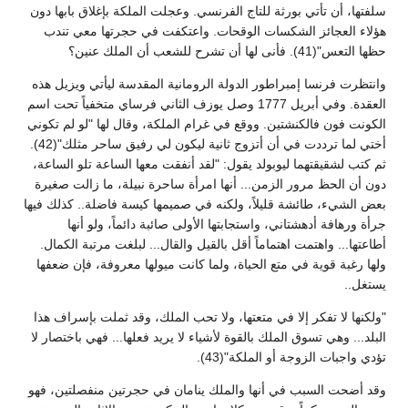
سلفتها، أن تأتي بورثة للتاج الفرنسي. وعجلت الملكة بإغلاق بابها دون
هؤلاء العجائز الشكسات الوقحات. واعتكفت في حجرتها معي تندب
حظها التعس"(41). فأنى لها أن تشرح للشعب أن الملك عنين؟
وانتظرت فرنسا إمبراطور الدولة الرومانية المقدسة ليأتي ويزيل هذه
العقدة. وفي أبريل 1777 وصل يوزف الثاني فرساي متخفياً تحت اسم
الكونت فون فالكنشتين. ووقع في غرام الملكة، وقال لها "لو لم تكوني
أختي لما ترددت في أن أتزوج ثانية ليكون لي رفيق ساحر مثلك"(42).
ثم كتب لشقيقتهما ليوبولد يقول: "لقد أنفقت معها الساعة تلو الساعة،
دون أن الحظ مرور الزمن... أنها امرأة ساحرة نبيلة، ما زالت صغيرة
بعض الشيء، طائشة قليلاً، ولكنه في صميمها كيسة فاضلة.. كذلك فيها
جرأة ورهافة أدهشتاني، واستجابتها الأولى صائبة دائماً، ولو أنها
أطاعتها... واهتمت اهتماماً أقل بالقيل والقال... لبلغت مرتبة الكمال.
ولها رغبة قوية في متع الحياة، ولما كانت ميولها معروفة، فإن ضعفها
يستغل..
"ولكنها لا تفكر إلا في متعتها، ولا تحب الملك، وقد ثملت بإسراف هذا
البلد... وهي تسوق الملك بالقوة لأشياء لا يريد فعلها... فهي باختصار لا
تؤدي واجبات الزوجة أو الملكة"(43).
وقد أضحت السبب في أنها والملك ينامان في حجرتين منفصلتين، فهو