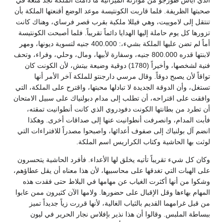
صحبتها الظريفة. فلما قاربت الكونتيسة موعد الوضع أقنعتها الملكة بأن
تنتقل إلى لاموييت، وهي فيللا ملكية بقرب قصر فرساي، وهناك كانت
تزورها كل يوم حاملة إليها الهدايا دائماً تقريباً. فلما أصبحت الكونتيسة
أماً لم تضن عليها الملكة بشيء،: 400.000 جنيه لتسوية ديونها، ومهر
لابنتها قدره 800.000 جنيه، وسفارة لأبيها، ومال، وحلي، وفراء، وتحف
فنية لشخصها، وأخيراً (1780) دوقية وضيعة بيتش، لأن الكونت كان
تواقاً لأن يصبح دوقاً. وقال مرسي دارجنتو للملكة آخر الأمر أنها
تستغل، وأن الدوقة الجديدة لا تبادلها محبتها، واقترح على الملكة، التي
وافقت على اقتراحه، أن تطلب إلى مدام دبولنياك على سبيل الامتحان
أن تطرد من بطانتها الكونت دفودروي الذي كانت أنطوانيت تمقته،
فأبت المدام، وانصرفت أنطوانيت عنها إلى صداقات أخرى. وهكذا
انضم آل بولنياك إلى صفوف أعدائها، واصبحوا مصدراً للافتراءات التي
لوثت بها الحاشية وكتاب الكراريس اسم الملكة.
وكان كل شيء تقريباً تأتيه يخلق لها الأعداء. فأفرد الحاشية يتحسرون
على الهبات التي تغدقها على محاسبيها، لأن هذا معناه أن يقل عطاؤهم،
وشكوا من أنها أكثرت الغياب عن مهامها في البلاط حتى فقدت هذه
المهام بهاءها وقل الإقبال على حضورها. ولامها الآن كثيرون ممن عابوا
من قبل غرامهما القديم بالثياب الغالية، لأنها قررت زياً جديداً تميز
ببساطة الملبس. وقالوا أن هذا نذير بإفلاس نجار الحرير في ليون