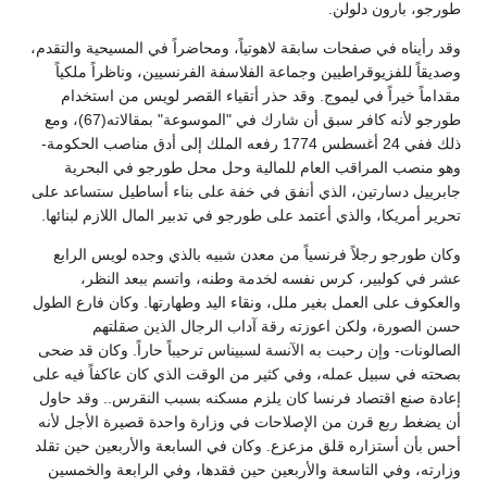
طورجو، بارون دلولن.
وقد رأيناه في صفحات سابقة لاهوتياً، ومحاضراً في المسيحية والتقدم،
وصديقاً للفزيوقراطيين وجماعة الفلاسفة الفرنسيين، وناظراً ملكياً
مقداماً خيراً في ليموج. وقد حذر أتقياء القصر لويس من استخدام
طورجو لأنه كافر سبق أن شارك في "الموسوعة" بمقالاته(67)، ومع
ذلك ففي 24 أغسطس 1774 رفعه الملك إلى أدق مناصب الحكومة-
وهو منصب المراقب العام للمالية وحل محل طورجو في البحرية
جابرييل دسارتين، الذي أنفق في خفة على بناء أساطيل ستساعد على
تحرير أمريكا، والذي أعتمد على طورجو في تدبير المال اللازم لبنائها.
وكان طورجو رجلاً فرنسياً من معدن شبيه بالذي وجده لويس الرابع
عشر في كولبير، كرس نفسه لخدمة وطنه، واتسم ببعد النظر،
والعكوف على العمل بغير ملل، ونقاء اليد وطهارتها. وكان فارع الطول
حسن الصورة، ولكن اعوزته رقة آداب الرجال الذين صقلتهم
الصالونات- وإن رحبت به الآنسة لسبيناس ترحيباً حاراً. وكان قد ضحى
بصحته في سبيل عمله، وفي كثير من الوقت الذي كان عاكفاً فيه على
إعادة صنع اقتصاد فرنسا كان يلزم مسكنه بسبب النقرس.. وقد حاول
أن يضغط ربع قرن من الإصلاحات في وزارة واحدة قصيرة الأجل لأنه
أحس بأن أستزاره قلق مزعزع. وكان في السابعة والأربعين حين تقلد
وزارته، وفي التاسعة والأربعين حين فقدها، وفي الرابعة والخمسين