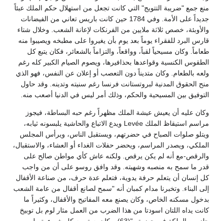
منع جمع "ضريبة التتويج" التي كانت تجعل من استهلال حكم الملك عبئاً
جديداً على الأمة. وفي 1784 حين كانت باريس تعاني من الفيضانات
والأوبئة، خصص ثلاثة ملايين من الفرنكات لإعانة الشعب. وخلال شتاء
قارس البرد للفقراء يوماً بعد يوم بأن يغيروا على مطبخه ويصيبوا منه
طعاماً. وكان مسيحياً لقباً، وواقعاً، والتزاماً بالشعائر، فكان يتبع كل
الطقوس الكنسية وقواعدها بحذافيرها، ويصوم الصيام الكبير كله رغم
ولعه بالطعام. وكان متديناً دون التعصب أو إعلان عن النفس، فهو الذي
منح الحقوق المدنية لبروتستانت فرنسا رغم سنيته وتدينه. وقد حاول
التوفيق بين المسيحية والحكم، وذلك أمر ليس في الدنيا أصعب منه.
وكان عليه أن يعيش عيشة الملك مظهراً رغم حبه البساطة، فيجوز
مراسم استيقاظ الملك Levée ويدع الاتباع والحاشية يلبسونه ثيابه،
ويتلو صلوات الصباح في حضرتهم، ويستقبل الناس، ويرأس المجلس
الملكي، ويصدر المراسم، ويحضر حفلات الغداء أو العشاء، والاستقبال،
والرقص-مع أنه لم يكن يرقص. ولكنه عاش كأي مواطن صالح على
قدر ما سمح به منصبه وشهيته. وقد وافق روسو على أن من واجب
كل إنسان أن يتعلم حرفة يدوية، فتعلم عدة حرف، من صناعة الأقفال
إلى البناء. وتخبرنا مدام كمبان أنه "سمح لصانع أقفال من عامة الشعب
بدخول مسكنه الخاص، وكان يصنع معه المفاتيح والأقفال، وكثيراً ما
كانت يداه اللتان اسودتا من هذا الضرب من العمل مثار لوم بل توبيخ