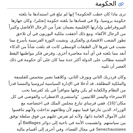
الحكومة
ترى ماذا كان خطب الحكومة؟ إنها لم تبلغ في استبدادها ما بلغته
حكومة بروسيا، ولا في فسادها ما بلغته حكومة إنجلترا، وكان جهازها
البيروقراطي وإدارتها الإقليمية يضمان نفراً من الرجال الأفاضل وكثيراً
من الرجال الأكفاء. ومع ذلك أخفقت ملكية البوربون في أن تلاحق
تطور الشعب الاقتصادي والفكري. ونشبت الثورة الفرنسية بأسرع مما
نشبت في غيرها لأن الطبقات الوسطى كانت قد بلغت شأناً من الذكاء
أبعد مما بلغته في أي أمة معاصرة أخرى، وفرض فكر مواطنيها اليقظ
المتنبه مطالب على الدولة أكثر حدة مما كان على أي حكومة في ذلك
العصر أن تلبيه.
وكان فردريك الثاني ويوزف الثاني، وكلاهما نصير متحمس للفلسفة
والملكية المطلقة، قد أدخلا في الإدارة السياسية لبروسيا والنمسا قدراً
من النظام والكفاية لم يكن وقتها متوافراً في بلد كفرنسا يحب
الاسترخاء واليسر اللاتينيين. "واستشرى الاضطراب والفوضى في كل
مكان"(16)، ففي فرساي تنازع مجلس الملك في اختصاصه مع
الوزراء، الذين تنازعوا فيما بينهم لأن وظائفهم تداخلت ولأنهم تنافسوا
على الأموال العامة ذاتها، ولأنه لم تفرض عليهم من فوق سلطة توفق
بين سياستهم. وانقسمت الأمة في ناحية إلى دوائر Bailllages أو
Senechaussees في مجال القضاء، وفي أخرى إلى أقسام مالية