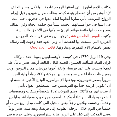
وكانت الإمبراطورة التي أضنتها الهموم عليمة بأنها تكل مصير الحلف
لأيد أوهن من أن تضطلع بتبعة كهذه. وظلت طوال شهرين قبل إبرام
الزواج المرتقب تأتي بماريا أنطونيا لتنام معها في حجرتها، حتى تبث
في ابنتها في جو أمسياتهما الحميم شيئاً من حكمة الحياة وفن الملك.
وقد وضعت لها قائمة قواعد لتهدئ سلوكها في الأخلاق والسياسة.
وكتبت
للويس الخامس عشر
ترجوه أن يغضى عن مآخذ العروس
العزيزة التي ستبعث بها لحفيده، أما ولي العهد فقد وجهت إليه رسالة
تفيض باهتمام الأم المفرط ومخاوفها:
قالب:Quotation
وفي 19 ابريل 1770، في كنيسة الأوغسطينيين بفيينا، عقد بالوكالة
قران الفتاة المتألقة الحسن، الخلية البال، البالغة أربعة عشر عاماً، على
لوي-أوجست ولي عهد فرنسا، واتخذ أخوها فرديناند مكان الدوفن. وبعد
يومين قادت قافلة من سبع وخمسين مركبة و366 جواداً ولية العهد
مروراً بقصر شونبرون، وودعتها الإمبراطورة الوداع الأخير، هامسة لها
أن "تكوني كريمة جداً مع الفرنسيين حتى يستطيعوا القول بأنني
أرسلت لهم ملاكاً"(9). وضم الموكب 132 شخصاً-وصيفات ومصصفات
للشعر، وخياطات. وأتباعاً، وكهنة للقصر، وجراحين، وصيادلة، وطباخين،
وخدماً، وخمسة وثلاثين رجلاً ليعنوا بالخيل التي كانت تبدل أربع مرات أو
خمساً في اليوم خلال الرحلة الطويلة إلى فرنسا. وبعد ستة عشر يوماً
وصل الموكب إلى كيل على الرين قبالة ستراسبورج. وعلى جزيرة في