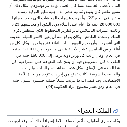
المال لأعضاء الحاشية بينما كان العمل يؤديه مرءوسوهم، مثال ذلك أن
مسيو ماشو كان يقبض ثمانية عشر ألف جنيه نظير التوقيع بإسمه
مرتين في العام(22). وأجريت عشرات المعاشات التي بلغت جملتها
28.000.000 جنيه كل عام على النبلاء ذوي النفوذ أو محاسبيهم(23).
وكانت عشرات الدسائس تدبر لتقرير المحظوظ الذي سيظفر بكرم
الملك وسخائه الطائش. وكان يتوقع منه أن يعين الأسر النبيلة القديمة
التي أعسرت، وأن يقدم المهور لبنات النبلاء عند زواجهن. وكان كل من
أبناء لويس الخامس عشر الأحياء يتلقى ما يقرب من 150.000 جنيه
في العام. وكان راتب كل وزير دولة يرقى إلى 150.000 جنيه في
العام، إذ كان المفروض فيه أن يفتح باب الضيافة على مصراعيه. كل
هذا السفه في الإنفاق، وكل هذه المعاشات، والهبات، والواتب،
والمناصب الشرفية، كانت تدفع من إيرادات تؤخذ من حياة الأمة
الاقتصادية. وقد كلف البلاط فرنسا مبلغاً جملته خمسون مليون جنيه
في العام-وهو عشر مجموع إيراد الحكومة(24).
الملكة العذراء
وكانت ماري أنطوانيت أكثر أعضاء البلاط إسرافاً. ذلك أنها وقد ارتبطت
بزوج عنين، وحرمت الرومانس، ولم تشغلها علاقات غرامية، راحت