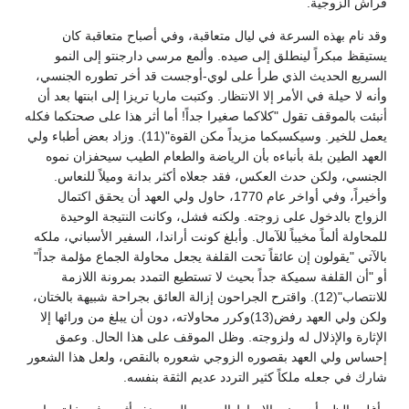
فراش الزوجية.
وقد نام بهذه السرعة في ليال متعاقبة، وفي أصباح متعاقبة كان
يستيقظ مبكراً لينطلق إلى صيده. وألمع مرسي دارجنتو إلى النمو
السريع الحديث الذي طرأ على لوي-أوجست قد أخر تطوره الجنسي،
وأنه لا حيلة في الأمر إلا الانتظار. وكتبت ماريا تريزا إلى ابنتها بعد أن
أنبئت بالموقف تقول "كلاكما صغيرا جداً! أما أثر هذا على صحتكما فكله
يعمل للخير. وسيكسبكما مزيداً مكن القوة"(11). وزاد بعض أطباء ولي
العهد الطين بلة بأنباءه بأن الرياضة والطعام الطيب سيحفزان نموه
الجنسي، ولكن حدث العكس، فقد جعلاه أكثر بدانة وميلاً للنعاس.
وأخيراً، وفي أواخر عام 1770، حاول ولي العهد أن يحقق اكتمال
الزواج بالدخول على زوجته. ولكنه فشل، وكانت النتيجة الوحيدة
للمحاولة ألماً مخيباً للآمال. وأبلغ كونت أراندا، السفير الأسباني، ملكه
بالآتي "يقولون إن عائقاً تحت القلفة يجعل محاولة الجماع مؤلمة جداً"
أو "أن القلفة سميكة جداً بحيث لا تستطيع التمدد بمرونة اللازمة
للانتصاب"(12). واقترح الجراحون إزالة العائق بجراحة شبيهة بالختان،
ولكن ولي العهد رفض(13)وكرر محاولاته، دون أن يبلغ من ورائها إلا
الإثارة والإذلال له ولزوجته. وظل الموقف على هذا الحال. وعمق
إحساس ولي العهد بقصوره الزوجي شعوره بالنقص، ولعل هذا الشعور
شارك في جعله ملكاً كثير التردد عديم الثقة بنفسه.