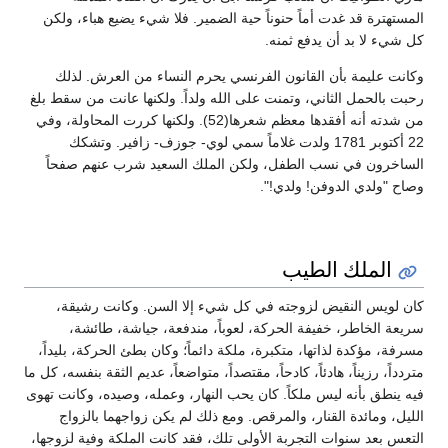
المستهترة قد غدت أماً حنوناً حية الضمير. فلا شيء يضيع هباء، ولكن
كل شيء لا بد أن يدفع ثمنه.
وكانت عليمة بأن القانون الفرنسي يحرم النساء من العرش. لذلك
رحبت بالحمل الثاني، وتمنت على الله ولداً. ولكنها عانت من سقط بلغ
من شدته أنه أفقدها معظم شعرها(52). ولكنها كررت المحاولة، وفي
22 أكتوبر 1781 ولدت غلاماً سمي لوي- جوزف- زافير. وتشكك
الساخرون في نسب الطفل، ولكن الملك السعيد شرب عنهم صفحاً
وصاح "ولدي الدوفن! ولدي!".
الملك الطيب
كان لويس النقيض لزوجته في كل شيء إلا السن. وكانت رشيقة،
سريعة الخاطر، خفيفة الحركة، لعوباً، مندفعة، جياشة، طائشة،
مسرفة، مؤكدة لذاتها، متكبرة، ملكة دائماً؛ وكان بطئ الحركة، بليداً،
متردداً، رزيناً، هادئاً، كادحاً، مقتصداً، متواضعاً، عديم الثقة بنفسه، كل ما
فيه ينطق بأنه ليس ملكاً. كان يحب النهار، وعمله، وصيده، وكانت تهوى
الليل، ومائدة القنار، والمرقص. ومع ذلك لم يكن زواجهما بالزواج
التعس بعد سنوات التجربة الأولى تلك، فقد كانت الملكة وفية لزوجها،