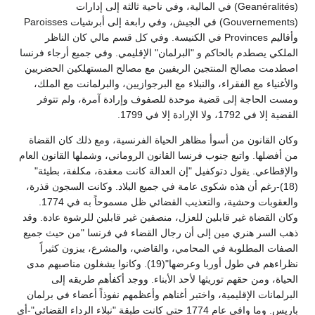
(Geanéralités) في المالية، وفي ناحية ثالثة إلى إدارات
(Gouvernements) في الجيش، وفي رابعة إلى أبرشيات Paroisses
وأقاليم Provinces في الكنيسة. وفي كل قسم مالي كان الناظر
الملكي يصطدم بالحاكم و "البرلمان" الإقليمي. وفي جميع أرجاء فرنسا
اصطدمت مصالح المنتجين الريفيين مع مصالح المستهلكين الحضريين
والأغنياء مع الفقراء، والنبلاء مع البرجوازيين، والبرلمانت مع الملك،
ومست الحاجة إلى قضية موحدة للصفوف وإرادة آمرة، ولم تتوفر
القضية إلا في 1792، ولا الإرادة إلا في 1799.
وكان القانون من أسوأ مظاهر الحياة الفرنسية، ومع ذلك كان القضاة
من أفضلها. واتبع جنوب فرنسا القانون الروماني، وشملها القانون العام
والإقطاعي. يقول دتوكفيل "إن العدالة كانت معقدة، مكلفة، بطيئة"
(18)-رغم أن هذه شكوى عامة في جميع البلاد. وكانت السجون قذرة،
والعقوبات وحشية، والتعذيب القضائي ظل مسموحاً به في 1774.
وكان القضاة غير قابلين للعزل، منصفين غير قابلين للرشوة عادة. وقد
ذهب السر هنري مين إلى أن رجال القضاء في فرنسا "من حيث جميع
الصفات المطلوبة في المحامي، والقاضي، والمشرع، يبزون كثيراً
نظراءهم في طول أوربا وعرضها"(19). وكانوا يشغلون مناصبهم مدى
الحياة، ومن حقهم توريثها لأحد الأبناء. ووجد أكفأهم طريقه إلى
البرلمانات الإقليمية، واختبر أغناهم وأعظمهم نفوذاً أعضاء في برلمان
باريس. وما وافى عام 1774 حتى كانت طبقة "نبلاء الرداء القضائي"-أي