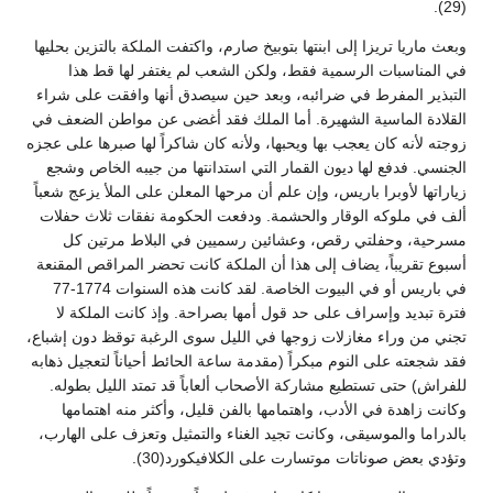
(29).
وبعث ماريا تريزا إلى ابنتها بتوبيخ صارم، واكتفت الملكة بالتزين بحليها
في المناسبات الرسمية فقط، ولكن الشعب لم يغتفر لها قط هذا
التبذير المفرط في ضرائبه، وبعد حين سيصدق أنها وافقت على شراء
القلادة الماسية الشهيرة. أما الملك فقد أغضى عن مواطن الضعف في
زوجته لأنه كان يعجب بها ويحبها، ولأنه كان شاكراً لها صبرها على عجزه
الجنسي. فدفع لها ديون القمار التي استدانتها من جيبه الخاص وشجع
زياراتها لأوبرا باريس، وإن علم أن مرحها المعلن على الملأ يزعج شعباً
ألف في ملوكه الوقار والحشمة. ودفعت الحكومة نفقات ثلاث حفلات
مسرحية، وحفلتي رقص، وعشائين رسميين في البلاط مرتين كل
أسبوع تقريباً، يضاف إلى هذا أن الملكة كانت تحضر المراقص المقنعة
في باريس أو في البيوت الخاصة. لقد كانت هذه السنوات 1774-77
فترة تبديد وإسراف على حد قول أمها بصراحة. وإذ كانت الملكة لا
تجني من وراء مغازلات زوجها في الليل سوى الرغبة توقظ دون إشباع،
فقد شجعته على النوم مبكراً (مقدمة ساعة الحائط أحياناً لتعجيل ذهابه
للفراش) حتى تستطيع مشاركة الأصحاب ألعاباً قد تمتد الليل بطوله.
وكانت زاهدة في الأدب، واهتمامها بالفن قليل، وأكثر منه اهتمامها
بالدراما والموسيقى، وكانت تجيد الغناء والتمثيل وتعزف على الهارب،
وتؤدي بعض صوناتات موتسارت على الكلافيكورد(30).