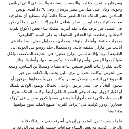
وسرعان ما تمردت عليه، والتمست البساطة واليسر في البتي تريانون
وحوله، وكان على ميل من قصر فرساي. وفي 1778 أهدى لويس
السادس عشر الملكة هذا الملتقى ملكاً خالصاً لها، تستطيع أن تخلو فيه
مع أخصائها، ووعد لويس أنه لن يتطفل عليهم إلا إذا دعي. ولما لم يكن
في المبنى غير غرف ثمان، فقد أمرت الملكة ببناء بعض الأكواخ بقربه
لأصحابها وخططت لها الحدائق المحيطة به على النمط "الطبيعي"-
بممرات ملتفة، وأشجار منوعة، ومخابئ، وجداول حمل إليه الماء في
أنابيب من مارلي بتكلفة غالية. ولاستكمال حلم روسو في العودة إلى
الطبيعة أمرت بإقامة ثماني مزارع صغيرة في الحديقة الملاصقة، ولكل
منها كوخها الريفي، وأسرتها الفلاحة، وكوم سباخها، وأبقارها. هناك
كانت تقلد راعيات الغنم فتلبس عباءة بيضاء، ومنديلاً لن الشاش، وقبعة
من الخوص، وكانت تحب أن ترى اللبن يحلب بالملاطفة من خير
الضروع في آنية من برسلان سيفر. وكانت هي وأصدقاؤها يعزفون أو
يلعبون ألعاباً داخل البيتي ترينون، وعلى الخمائل يولمون الولائم للملك
أو لكبار الزوار. وهناك وفي القصر الملكي أيضاً. وكانت الملكة تخرج
المسرحيات التي تلعب أدواراً هامة في بعضها-كدور سوزان في "زواج
فيجارو"، ودور كوليت في "عراف القرية" فتبهج الملك بتنوع مواهبها
وجاذبيتها.
فلما خشيت تقول المتقولين إن هي أسرفت في حرية الاختلاط
بالرجال، كونت مع بعض النساء صداقات حميمة بلغت من الوثاقة ما