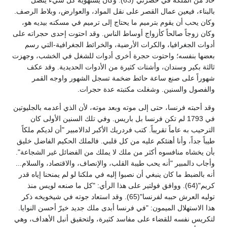
حاد من الملكة في حضرتي"(63). وكان يستهويه كل شيء يتصل
بالبناء، فيعين عمال القصر على نقل المواد، والعوارض، وبلاط الرصف.
وكان يحب أن يقوم بترميم ما يحتاج إلى ترميم في مسكنه بيديه هو،
وكان زوجاً صالحاً كأزواج أوساط الناس. وقد احتوت إحدى حجراته على
أدوات الجغرافيا، والكرات الأرضية، والخرائط الجغرافية-التي رسم
بعضها بنفسه؛ واحتوت حجرة أخرى أدوات للشغل في الخشب، وجهزت
ثالثة بكير وسندان، وأشتات كثيرة من الأدوات الحديدية. وقد عكف
شهوراً على صنع ساعة حائط ضخمة تسجل الشهور واوجه القمر
والفصول والسنين. وشغلت مكتبته عدة حجرات.
وقد أحبته فرنسا، حتى إلى موته وبعد موته، لأن الذي أعدمه بالجليوتين
في 1793 لم تكن فرنسا بل باريس. وفي تلك السنين الأولى كان
الترحيب به عاماً تقريباً. كتب فردريك الأكبر لدالامبير "أن لديكم ملكاً
طيباً جداً، وأنا أهنئكم عليه من كل قلبي. فالملك الحكيم الفاضل خليق
بأن يخشاه منافسوه أكثر من ملك لا يملك من الفضائل غير الشجاعة".
وأجاب دالمبير "أنه يحب طيبة القلب، والإنصاف، والاقتصاد، والسلام...
أنه بالضبط ما كان ينبغي أن نصبوا إليه في ملكنا لو لم يمنحنا إياه قدر
كريم"(64). ووافق فولتير على هذا الرأي: "كل ما صنعه لويس منذ
توليه العرش حببه لفرنسا"(65). وقد استعاد جوته في شيخويخه ذكر
هذا الاستهلال الميمون: "في فرنسا أبدى ملك جديد خيرّ أحسن النوايا.
لتكريس نفسه للقضاء على مفاسد كثيرة، ولتحقيق أنبل الأهداف، وهي