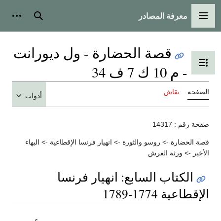
معرفة المصادر
القائمة الرئيسية
بحث
أدوات
قصة الحضارة - ول ديورانت
تبديل عرض جدول المحتويات
- م 10 ك 7 ف 34
الصفحة
نقاش
أدوات
صفحة رقم : 14317
قصة الحضارة -> روسو والثورة -> انهيار فرنسا الإقطاعية -> البهاء
الأخير -> ورثة العرش
الكتاب السابع: انهيار فرنسا
الإقطاعية 1774-1789