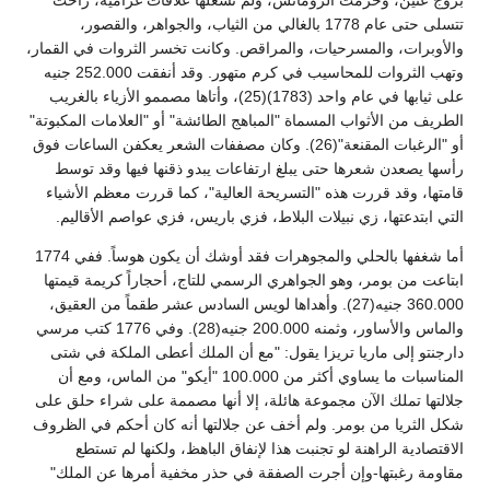
تتسلى حتى عام 1778 بالغالي من الثياب، والجواهر، والقصور،
والأوبرات، والمسرحيات، والمراقص. وكانت تخسر الثروات في القمار،
وتهب الثروات للمحاسيب في كرم متهور. وقد أنفقت 252.000 جنيه
على ثيابها في عام واحد (1783)(25)، وأتاها مصممو الأزياء بالغريب
الطريف من الأثواب المسماة "المباهج الطائشة" أو "العلامات المكبوتة"
أو "الرغبات المقنعة"(26). وكان مصففات الشعر يعكفن الساعات فوق
رأسها يصعدن شعرها حتى يبلغ ارتفاعات يبدو ذقنها فيها وقد توسط
قامتها، وقد قررت هذه "التسريحة العالية"، كما قررت معظم الأشياء
التي ابتدعتها، زي نبيلات البلاط، فزي باريس، فزي عواصم الأقاليم.
أما شغفها بالحلي والمجوهرات فقد أوشك أن يكون هوساً. ففي 1774
ابتاعت من بومر، وهو الجواهري الرسمي للتاج، أحجاراً كريمة قيمتها
360.000 جنيه(27). وأهداها لويس السادس عشر طقماً من العقيق،
والماس والأساور، وثمنه 200.000 جنيه(28). وفي 1776 كتب مرسي
دارجنتو إلى ماريا تريزا يقول: "مع أن الملك أعطى الملكة في شتى
المناسبات ما يساوي أكثر من 100.000 "أيكو" من الماس، ومع أن
جلالتها تملك الآن مجموعة هائلة، إلا أنها مصممة على شراء حلق على
شكل الثريا من بومر. ولم أخف عن جلالتها أنه كان أحكم في الظروف
الاقتصادية الراهنة لو تجنبت هذا لإنفاق الباهظ، ولكنها لم تستطع
مقاومة رغبتها-وإن أجرت الصفقة في حذر مخفية أمرها عن الملك"