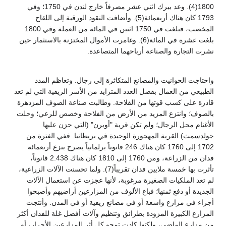
1800(4). وعد بيرك اثني عشر مصرفاً خارج لندن في 1750؛ وفي
1793 كان هناك أربعمائة(5). وأضافت النقود الورقية إلى اللقاح
المخصب، فبلغت في 1750 اثنين في المائة من العملة وفي 1800
بلغت عشرة في المائة(6). وغامرت الأموال المختزنة بالاستثمار حين
نشرت التجارة والصناعة أرباحهما المتصاعدة.
واحتاجت الحوانيت والمصانع المتكاثرة إلى رجال. وتعاظم المدد
الطبيعي من العمال بفضل العدد المتزايد من الأسر الريفية التي لم تعد
قادرة على كسب قوتها من الفلاحة. وطالبت صناعة الصوف المزدهرة
بالصوف؛ وانتزع المزيد من الأرض من الفلاحة وخصص للرعي؛ وحلت
الأغنام محل الرجال؛ ولم تكن قرية "أوبرن" (التي حزن عليها
جولدسمث) القرية المهجورة الوحيدة في بريطانيا. ففي الفترة من
1702 إلى 1760 كان هناك 246 قانوناً برلمانياً يصرح بنزع أربعمائة
فدان من الزراعة، ومن 1760 إلى 1810 كان هناك 2.438 قانوناً،
تأثرت بها خمسة ملايين فدان تقريباً(7). ولما تحسنت الآلات الزراعية،
لم تعد الملكيات الصغيرة مرغوبة، لأنها عجزت عن استعمال الآلات
الجديدة أو دفع ثمنها؛ فباع الألوف من المزارعين أراضيهم وأصبحوا
أجراء في مزارع واسعة أو في مصانع ريفية أو في المدن. وأنتجت
المزارع الكبيرة المزودة بطرائق وتنظيم وآلات أفضل غلة للفدان أكثر
من مزارع الماضي، ولكنها كادت تمحو كل أثر للمزارعين الأحرار، أو