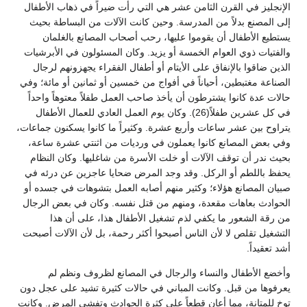
الإنجليز في القرن الثامن عشر هي التي رأت ضيراً في ذهاب الأطفال
إلى المصنع بدلاً من المدرسة. وحين كانت الآلات من البساطة بحيث
يستطيع الأطفال أن يقوموا عليها، رحب أصحاب المصانع بالغلمان
والفتيات ذوي العوام الخمسة أو يزيد. وكان المسئولون في الأبرشيات
الذين ضاقوا بالإنفاق على الأيتام أو أطفال الفقراء يجهزونهم لرجال
الصناعة مغتبطين، أحياناً في أفواج من خمسين أو ثمانين أو مائة؛ وفي
حالات عدة كانوا يشترطون أن يأخذ صاحب العمل طفلاً معتوهاً واحداً
في كل عشرين طفلاً(26). وكان يوم العمل العادي للعمال الأطفال
يتراوح بين عشر ساعات وأربع عشرة. وكثيراً ما كانوا يسكنون جماعات،
وفي بعض المصانع كانوا يعملون في ورديات من اثنتي عشرة ساعة،
بحيث ندر أن توقف الآلات أو خلت الأسرة من شاغليها. وكان النظام
يحفظ باللطم أو الركل. وقد وجد المرض ضحايا عاجزين عن درئه في
صبيان المصانع هؤلاء؛ وكثير منهم أصابه العمل بتشوهات في جسده أو
الحوادث بعاهات مقعدة، ومنهم من قتل نفسه. وكان في بعض الرجال
من رقة الشعور ما يكفي لذم تشغيل الأطفال هذا، على أن هذا
التشغيل تقلص لا لأن الناس أصبحوا أكثر رحمة، بل لأن الآلات أصبحت
أشد تعقيداً.
وأخضع الأطفال والنساء والرجال في المصانع لظروف ونظم لم
يعرفوها من قبل. وكانت المباني في حالات كثيرة تشيد على عجل دون
توخ للمتانة، مما أعان قطعاً على كثرة الحوادث وتفشي المرض. وكانت