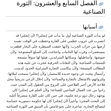
الفصل السابع والعشرون: الثورة
الصناعية
أسبابها
لم بدأت الثورة الصناعية أول ما بدأت في إنجلترا؟ لأن إنجلترا قد
انتصرت في حروب عظمى على القارة وحفظت في الوقت نفسه
أرضها من خراب الحرب؛ ولأنها حققت السيطرة على البحار فظفرت
بمستعمرات وفرت لها الخامات واحتاجت إلى السلع المصنوعة؛ ولأن
جيوشها، وأساطيلها، وسكانها المتزايدين، هيئوا لها سوقاً متسعة
للمنتجات الصناعية؛ ولأن النقابات الحرفية عجزت عن تلبية هذه
المطالب المتسعة؛ ولأن مكاسب التجارة المترامية الحدود كدست
رأسمال يبحث عن وجوه جديدة للاستثمار؛ ولأن إنجلترا سمحت لنبلائها-
ولثرواتهم-بالاشتغال بالتجارة والصناعة؛ ولأن إحلال الرعي تدريجياً محل
فلاحة الأرض أجبر الفلاحين على النزوح من الحقول إلى المدن حيث
زادوا من عدد العمال المتاحين للصناعة؛ ولأن العلم في إنجلترا كان
يوجهه رجال ذوو نزعة علمية، في حين كان على القارة منصرفاً أغلبه
إلى البحث المجرد؛ وأخيراً لأن إنجلترا كان لها حكومة دستورية حساسة
لمصالح التجارة، شاعرة على نحو غامض بأن السبق في الثورة الصناعية