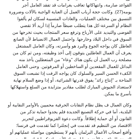
القواعد صارمة، وانتهاكاتها تعاقب بغرامات قد تفقد العامل أجر
يومه(27). وكانت حجة أرباب العمل أن العناية الواجبة بالآلات وضرورة
التنسيق بين مختلف العمليات، والعادات المتسيبة لسكان لم يألفوا
النظام أو السرعة-كل هذا يتطلب ضبطاً صارماً إذا أريد ألا تقضي
الفوضى والتبديد على الأرباح وترفع سعر المنتجات بحيث تخرجها من
السوق في داخل البلاد وخارجها. واحتمل العمال الانضباط لأن الصانع
العاطل كان يواجه الجوع والبرد هو وأسرته، وكان العامل المشتغل
يعرف أن العمال العاطلين يتوقون إلى أخذ وظيفته، ومن ثم كان من
مصلحة رب العمل أن يكون هناك "وعاء" من المتعطلين يأخذ منه
البدائل للعمال المقعدين أو الساخطين أو المرفوتين. وحنى العامل
الكفء الحسن السير والسلوك كان يواجه الرفت إذا تشبعت السوق
المتاحة بـ "إنتاج زائد" يفوق قدرتها الشرائية، أو إذا وضع السلام نهاية
لاستعداد الجيوش المبارك لطلب مقادير متزايدة من السلع واستهلاكها
بأسرع ما يمكن.
وكان العمال ف يظل نظام النقابات الحرفية محميين بالأوامر النقابية أو
البلدية، أما في حركة التصنيع الجديدة فلم يجدوا حماية تذكر من
القانون أو أي حماية إطلاقاً. وكانت دعوة الفزيوقراطيين لتحرير
الاقتصاد من التنظيم قد تقدمت في إنجلترا كما تقدمت في فرنسا؛
وأقنع أصحاب الأعمال البرلمان بأنهم لا يستطيعون مواصلة عملياتهم أو
التصدي للمنافسة الأجنبية ما لم تترك الأجور لتحكمها قوانين العرض