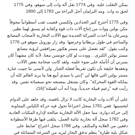
يمكن التغلب عليه. وفي 1774 نقل آلة وات إلى سوهو، وفي 1775
لحق به وات. ومد البرلمان أجل البراءة من 1783 إلى 1800.
وفي 1775 أخترع كبير الحدادين ولكنسن قضيب ثقب أسطوانياً مجوفاً
مكن بولتن ووات من إنتاج آلات ذات قوة وكفاية لم يسبق لهما نظير،
وسرعان ما أخذت الشركة الجديدة تبيع الآلات البخارية لأصحاب المصانع
والمناجم في طول بريطانيا وعرضها. وقد زار بوزويل سوهو في 1776
وكتب يقول: "لقد تفضل على مستر هكتور بمرافقتي لرؤية مصانع
مستر بولتن الكبرى... ووددت لو كان جونسن معنا، لأنه كان مشهداً كان
يسرني أن أتأمله على ضوء علمه. ولقد كانت ضخامة بعض الآلات
وتعقدها خليقة بأن تكون تقريعاً لعقله الجبار. ولن لأنسى ما حييت عبارة
مستر بولتن التي قالها لي "إنني يا سيدي أبيع هنا ما يريد العالم كله أن
يملكه-القوة المحركة". وكان يشتغل بمصنعه نحو سبعمائة نفس. وقد
رأيت فيه "زعيم قبيلة حديدياً، وبدا أنه أب لقبيلته"(16).
على أن آلات وات البخارية كانت لا تزال ناقصة، وقد جاهد على الدوام
لتحسينها. ففي 1781 سجل اختراعاً تحول فيه حركة الكباس المتناوبة
إلى حركة دوارة، مما جعل الآلة البخارية صالحة لإدارة المكنات العادية.
وفي 1782 سجل آلة بخارية ثنائية العمل، يتلقى فيها طرفا الأسطوانة
دفعين من الغلاية والمكثف. وفي 1788 سجل اختراع "ضابط على
شكل بلية طيارة" ينظم تدفق البخار ليزيد من السرعة المتماثلة في