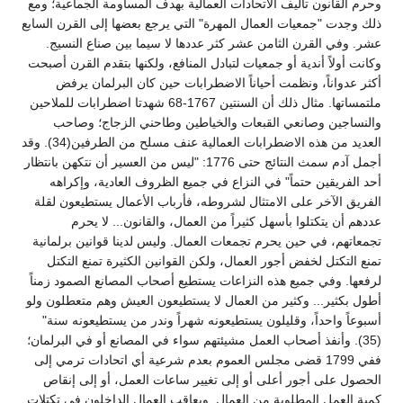
وحرم القانون تأليف الاتحادات العمالية بهدف المساومة الجماعية؛ ومع
ذلك وجدت "جمعيات العمال المهرة" التي يرجع بعضها إلى القرن السابع
عشر. وفي القرن الثامن عشر كثر عددها لا سيما بين صناع النسيج.
وكانت أولاً أندية أو جمعيات لتبادل المنافع، ولكنها بتقدم القرن أصبحت
أكثر عدواناً، ونظمت أحياناً الاضطرابات حين كان البرلمان يرفض
ملتمساتها. مثال ذلك أن السنتين 1767-68 شهدتا اضطرابات للملاحين
والنساجين وصانعي القبعات والخياطين وطاحني الزجاج؛ وصاحب
العديد من هذه الاضطرابات العمالية عنف مسلح من الطرفين(34). وقد
أجمل آدم سمث النتائج حتى 1776: "ليس من العسير أن نتكهن بانتظار
أحد الفريقين حتماً" في النزاع في جميع الظروف العادية، وإكراهه
الفريق الآخر على الامتثال لشروطه، فأرباب الأعمال يستطيعون لقلة
عددهم أن يتكتلوا بأسهل كثيراً من العمال، والقانون... لا يحرم
تجمعاتهم، في حين يحرم تجمعات العمال. وليس لدينا قوانين برلمانية
تمنع التكتل لخفض أجور العمال، ولكن القوانين الكثيرة تمنع التكتل
لرفعها. وفي جميع هذه النزاعات يستطيع أصحاب المصانع الصمود زمناً
أطول بكثير... وكثير من العمال لا يستطيعون العيش وهم متعطلون ولو
أسبوعاً واحداً، وقليلون يستطيعونه شهراً وندر من يستطيعونه سنة"
(35). وأنفذ أصحاب العمل مشيئتهم سواء في المصانع أو في البرلمان؛
ففي 1799 قضى مجلس العموم بعدم شرعية أي اتحادات ترمي إلى
الحصول على أجور أعلى أو إلى تغيير ساعات العمل، أو إلى إنقاص
كمية العمل المطلوبة من العمال. ويعاقب العمال الداخلون في تكتلات