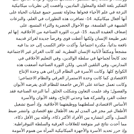
التفكير بلغة العلة والمعلول الماديين، وأفضت إلى نظريات ميكانيكية
النزعة في علم الأحياء فحواها محاولة تفسير جميع عمليات الحياة على
أنها أفعال ميكانيكية. 14- تضافرت هذه التطورات في العلم، والنزعات
الشبيهة في الفلسفة، مع الأحوال الحضرية والثراء المتسع، على
إضعاف العقيدة الدينية. 15- غيرت الثورة الصناعية من الأخلاقية. إنها لم
تغير طبيعة الإنسان ولكنها أعطت قوى وفرصاً جديدة لغرائز قديمة
نافعة بدائياً، مكدرة اجتماعياً. وأكدت حافز الكسب إلى حد بدا فيه
مشجعاً ومكثفاً لأنانية الإنسان الفطرية. لقد كانت الغرائز غير الاجتماعية
تجد كابحاً لجماحها في سلطة الوالدين، وفي التعليم الأخلاقي في
المدارس، وفي التلقين الديني. ولكن الثورة الصناعية أضعفت هذه
الكوابح كلها. وكانت الأسرة في النظام الزراعي هي وحدة الإنتاج
الاقتصادي كما كانت وحدة الاستمرار العرقي والنظام الاجتماعي؛
وكانت تعمل جماعة على الأرض خاضعة للنظام الذي يفرضه الأبوان
والفصول؛ وقد علمت التعاون وشكلت الخلق. أما النزعة الصناعية فقد
جعلت الفرد والشركة هما وحدتي الإنتاج، وفقد الأبوان والأسرة
الأساس الاقتصادي لسلطتهما ووظيفتهما الأخلاقية. وإذ أصبح تشغيل
الأطفال غير مجز في المدن لم يعد الأطفال نفع اقتصادي. وانتشر ضبط
النسل، وأكثر انتشاره بين الأفراد الأكثر ذكاء، وأقله بين الأقل ذكاء،
مما أحدث نتائج غير متوقعة للعلاقات العرقية والسلطة الثيوقراطية:
وإذ حرر تحديد الأسرة والأجهزة الميكانيكية المرأة من هموم الأمومة