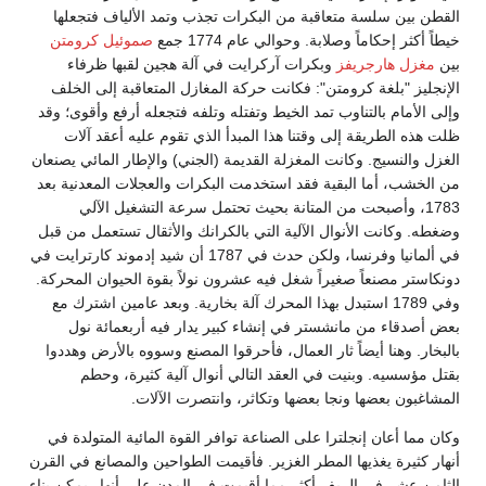
القطن بين سلسة متعاقبة من البكرات تجذب وتمد الألياف فتجعلها
خيطاً أكثر إحكاماً وصلابة. وحوالي عام 1774 جمع
صموئيل كرومتن
بين
مغزل هارجريفز
وبكرات آركرايت في آلة هجين لقبها ظرفاء
الإنجليز "بلغة كرومتن": فكانت حركة المغازل المتعاقبة إلى الخلف
وإلى الأمام بالتناوب تمد الخيط وتفتله وتلفه فتجعله أرفع وأقوى؛ وقد
ظلت هذه الطريقة إلى وقتنا هذا المبدأ الذي تقوم عليه أعقد آلات
الغزل والنسيج. وكانت المغزلة القديمة (الجني) والإطار المائي يصنعان
من الخشب، أما البقية فقد استخدمت البكرات والعجلات المعدنية بعد
1783، وأصبحت من المتانة بحيث تحتمل سرعة التشغيل الآلي
وضغطه. وكانت الأنوال الآلية التي بالكرانك والأثقال تستعمل من قبل
في ألمانيا وفرنسا، ولكن حدث في 1787 أن شيد إدموند كارترايت في
دونكاستر مصنعاً صغيراً شغل فيه عشرون نولاً بقوة الحيوان المحركة.
وفي 1789 استبدل بهذا المحرك آلة بخارية. وبعد عامين اشترك مع
بعض أصدقاء من مانشستر في إنشاء كبير يدار فيه أربعمائة نول
بالبخار. وهنا أيضاً ثار العمال، فأحرقوا المصنع وسووه بالأرض وهددوا
بقتل مؤسسيه. وبنيت في العقد التالي أنوال آلية كثيرة، وحطم
المشاغبون بعضها ونجا بعضها وتكاثر، وانتصرت الآلات.
وكان مما أعان إنجلترا على الصناعة توافر القوة المائية المتولدة في
أنهار كثيرة يغذيها المطر الغزير. فأقيمت الطواحين والمصانع في القرن
الثامن عشر في الريف أكثر مما أقيمت في المدن على أنهار يمكن بناء