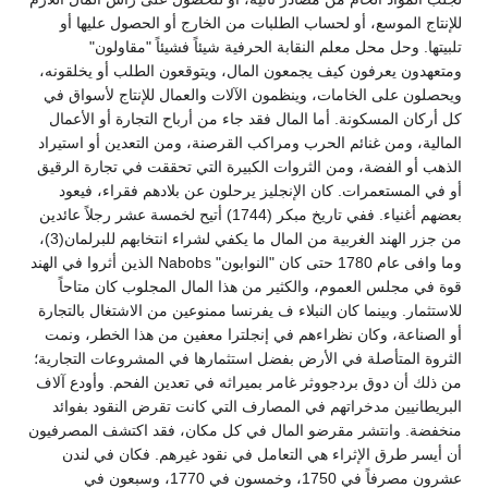
للإنتاج الموسع، أو لحساب الطلبات من الخارج أو الحصول عليها أو
تلبيتها. وحل محل معلم النقابة الحرفية شيئاً فشيئاً "مقاولون"
ومتعهدون يعرفون كيف يجمعون المال، ويتوقعون الطلب أو يخلقونه،
ويحصلون على الخامات، وينظمون الآلات والعمال للإنتاج لأسواق في
كل أركان المسكونة. أما المال فقد جاء من أرباح التجارة أو الأعمال
المالية، ومن غنائم الحرب ومراكب القرصنة، ومن التعدين أو استيراد
الذهب أو الفضة، ومن الثروات الكبيرة التي تحققت في تجارة الرقيق
أو في المستعمرات. كان الإنجليز يرحلون عن بلادهم فقراء، فيعود
بعضهم أغنياء. ففي تاريخ مبكر (1744) أتيح لخمسة عشر رجلاً عائدين
من جزر الهند الغربية من المال ما يكفي لشراء انتخابهم للبرلمان(3)،
وما وافى عام 1780 حتى كان "النوابون" Nabobs الذين أثروا في الهند
قوة في مجلس العموم، والكثير من هذا المال المجلوب كان متاحاً
للاستثمار. وبينما كان النبلاء ف يفرنسا ممنوعين من الاشتغال بالتجارة
أو الصناعة، وكان نظراءهم في إنجلترا معفين من هذا الخطر، ونمت
الثروة المتأصلة في الأرض بفضل استثمارها في المشروعات التجارية؛
من ذلك أن دوق بردجووثر غامر بميراثه في تعدين الفحم. وأودع آلاف
البريطانيين مدخراتهم في المصارف التي كانت تقرض النقود بفوائد
منخفضة. وانتشر مقرضو المال في كل مكان، فقد اكتشف المصرفيون
أن أيسر طرق الإثراء هي التعامل في نقود غيرهم. فكان في لندن
عشرون مصرفاً في 1750، وخمسون في 1770، وسبعون في