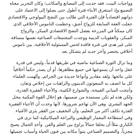
وواجبات البيت، فقد جذبت إلى المصانع والمكاتب؛ وكان التحرير معناه
التصنيع.وإذ استغرق الأبناء فترة أطول حتى يصلوا إلى الاعتماد على
ذواتهم اقتصادياً فإن الفترة التي طالت بين النضج البيولوجي والاقتصادي
جعلت العفة السابقة للزواج أشق، وحطمت الناموس الأخلاقي الذي
كان ممكناً في المزرعة بفضل النضج الاقتصادي المبكر، والزواج
المبكر، والعقوبات الدينية ووجدت المجتمعات الصناعية نفسها منساقة
على غير هدى في فترة فاقدة لحس المسئولية الأخلاقية، بين ناموس
أخلاقي يحتضر وآخر جديد لم يتشكل بعد.
وما تزال الثورة الصناعية ماضية في طريقها قدماً، وليس في قدرة
عقل واحد أن يستوعبها في جميع مظاهرها، أو أن يصدر حكماً أخلاقياً
على نتائجها. ولقد مقادير وأنواعا جديدة من الجرائم، وألهمت العلماء
كل ما اتصف به المبعوثون الدينيون والراهبات من إخلاص وتفان،
وأنتجت المباني القبيحة، والشوارع الكئيبة، والأحياء الفقيرة القذرة،
ولكن هذه لم تكن مستمدة من صميمها، هو إحلال القوة المكنية محل
الجهد البشري. وهي الآن تهاجم شرورها، لأنها وجدت أن الأحياء الفقيرة
القذرة تكلف أكثر من التعليم، وأن التخفيف من الفقر يثري الأغنياء.
وفي استطاعة المعمار الوظيفي والبراعة الميكانيكية-كما نرى في
الكباري مثلاً-أن يخلقا جمالاً يزاوج بين العلم والفن. وأخذ الجمال يصبح
مجزياً، والتصميم الصناعي يتبوأ مكانه بين فنون الحياة وأسباب تجميلها.