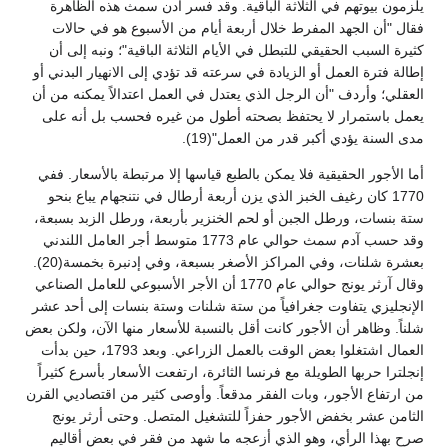
يلزمون بيوتهم في الثلاثة الباقية. وقد فسر آدن سمث هذه الظاهرة
فقال "أن الجهد المفرط خلال أربعة أيام من الأسبوع هو في حالات
كثيرة السبب الحقيقي للتبطل في الأيام الثلاثة الباقية"؛ ونبه إلى أن
إطالة فترة العمل أو الزيادة في سرعته قد تؤدي إلى الانهيار البدني أو
العقلي؛ وأردف "أن الرجل الذي يعتدل في العمل اعتدالاً يمكنه من أن
يعمل باستمرار لا يحتفظ بصحته أطول من غيره فحسب بل أنه على
مدى السنة يؤدي أكبر قدر من العمل"(19).
أما الأجور الحقيقية فلا يمكن بالطبع قياسها إلا مرتبطة بالأسعار. ففي
1770 كان رغيف الخبز الذي يزن أربعة أرطال في نتنجهام يباع بنحو
ستة بنسات، ورطل الجبن أو لحم الخنزير بأربعة، ورطل الزبد بسبعة،
وقد حسب آدم سمث حوالي عام 1773 متوسط أجر العامل اللندني
بعشرة شلنات، وفي المراكز الأصغر بسبعة، وفي إدنبرة بخمسة(20).
وقال آرثر يونج حوالي عام 1770 أن الأجر الأسبوعي للعامل الصناعي
الإنجليزي يتفاوت جغرافياً من ستة شلنات وستة بنسات إلى أحد عشر
شلناً. وظاهر أن الأجور كانت أقل بالنسبة للأسعار منها الآن، ولكن بعض
العمال اشتغلوا بعض الوقت بالعمل الزراعي. وبعد 1793، حين بدأت
إنجلترا حربها الطويلة مع فرنسا الثائرة، ارتفعت الأسعار بأسرع كثيراً
من ارتفاع الأجور، وبات الفقر مدقعاً. وأوصى كثير من اقتصاديي القرن
الثامن عشر بخفض الأجور حفزاً للتشغيل المتصل. وحتى أرثر يونج
صرح بهذا الرأي، وهو الذي أزعجه ما شهد من فقر في بعض أقاليم