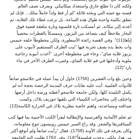
ولكنه كان ذا تطلع خارق واستعداد ميكانيكي. ويعرف نصف العالم
قصته مع عمته التي وبخته قائلة "لم أر قط ولداً خاملاً مثلك... فإنك لم
تنطق بكلمة واحدة طوال هذه الساعة، بل نزعت غطاء تلك الغلاية، ثم
أعدته إلى مكانه، ثم أمسكت تارة قلنسوة وتارة ملعقة فضية فوق
البخار ملاحظاً كيف يتصاعد من البزبوز، وممسكاً بالقطرات محصياً
إياها(11)". وفي القصة رائحة الأسطورة، ولكن مخطوطاً خلفه جيمس
وات بخط يده يصف تجربة فيها "ثبت الطرف المستقيم لأنبوب على
بزبوز غلاية شاي"، وجاء في مخطوطة أخرى: "أخذت أنبوبة زجاجية
ملوية وأدخلتها في فم غلاية الشاي، وغمرت الطرف الآخر في ماء
بارد"(12).
وحين بلغ وات العشرين (1756) حاول أن يبدأ عمله في جلاسجو صانعاً
للأدوات العلمية. أبت عليه نقابات حرف المدينة الرخصة بحجة أنه لم
يكمل التلمذة كلها، ولكن جامعة جلاسجو أعطته ورشة داخل أرضها.
واختلف إلى محاضرات الكيمياء التي يلقيها جوزيف بلاك، وكسب
صداقته ومساعدته، واهتم خاصة بنظرية بلاك في الحرارة الكامنة(13).
ثم تعلم الألمانية والفرنسية والإيطالية ليقرأ الكتب الأجنبية بما فيها كتب
الميتافيزيقا والشعر. وقد راع السير جيمس روبيسون تنوع معلوماته،
وكان يعرفه في تلك الآونة (1758)، فقال "رأيت صانعاً ولم أتوقع أكثر
من هذا، ولكني وجدت فيلسوفاً"(14). وفي 1763 طلبت إليه الجامعة