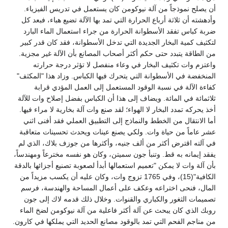
أن يصلح نموذجاً من آلة نيوكومن كان يستعمل في تدريس الفيزياء.
وأدهشته أن ثلاثة أرباع الحرارة التي تمد بها الآلة تضيع هباء، فبعد كل
ضربة كباس تفقد الأسطوانة الحرارة من جراء استعمال الماء البارد
لتكثيف كمية البخار الجديدة التي تدخل الأسطوانة، فقد كان قدر كبير
من الطاقة يتبدد حتى حكم أكثر أصحاب المصانع بأن الآلة غير مجزية.
واعتزم وات تكثيف البخار في وعاء منفصل لا تؤثر درجة حرارته
المنخفضة في الأسطوانة التي يتحرك فيها الكباس. وزاد هذا "المكثف"
كفاءة الآلة في نسبة الوقود المستعمل إلى العمل المؤدي قرابة
ثلاثمائة في المائة. ويضاف إلى هذا أن الكباس بفضل إصلاح وات للآلة
أخذ يحركه تمدد البخار لا الهواء؛ لقد صنع وات آلة بخارية لا مراء فيها.
أما الانتقال من الخطط والنماذج إلى التطبيق العملي فقد أفنى اثني
عشر عاماً من حياة وات. ولكي يصنع عينات ويحدث تحسينات متعاقبة
في آلته اقترض أكثر من ألف جنيه، وأكثرها من جوزف بلاك، الذي لم
يفقد إيمانه به قط. وتنبأ جون سميتن، وكان هو نفسه مخترعاً ومهندساً،
بأن آلة وات لا يمكن "تعميم استعمالها أبدأ لصعوبة تصنيع أجزائها بالدقة
الكافية"(15)، وفي 1765 تزوج وات، وكان عليه أن يكسب مزيداً من
المال، فنحى اختراعه وعكف على أعمال المساحة والهندسة، فرسم
تصميمات الثغور والكباري والقنوات. وخلال ذلك قدمه لاك إلى جون
روبك الذي كان يبحث عن آلة أكثر فاعلية من آلة نيوكومن لضخ الماء
من مناجم الفحم التي تمد بالوقود مصانع الحديد التي يملكها في كارون.