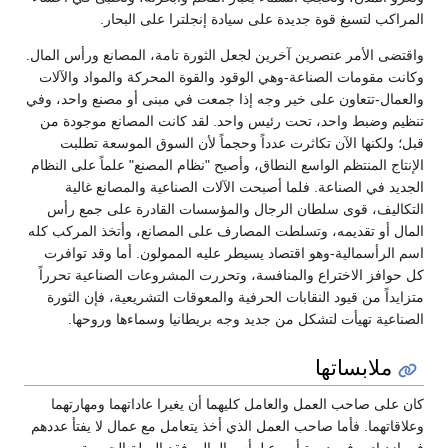
المراكب لتسبغ قوة جديدة على سيادة إنجلترا على البحار.
واقتضى الأمر عنصرين آخرين لجعل الثورة تامة، المصانع ورأس المال.
وكانت مقومات الصناعة-وهي الوقود والقوة المحركة والمواد والآلات
والعمال-تتعاون على خير وجه إذا جمعت في مبنى أو مصنع واحد، وفي
تنظيم وضبط واحد، تحت رئيس واحد. لقد كانت المصانع موجودة من
قبل؛ ولكنها الآن تكاثرت عدداً وحجماً لأن السوق الموسعة تطلبت
الإنتاج المنتظم الواسع النطاق، وأصبح "نظام المصنع" علماً على النظام
الجديد في الصناعة. فلما أصبحت الآلات الصناعية والمصانع غالية
التكاليف، قوى سلطان الرجال والمؤسسات القادرة على جمع رأس
المال أو تقديمه، وتسلطت المصارف على المصانع، وأتخذ المركب كله
اسم الرأسمالية-وهو اقتصاد يسيطر عليه الممولون. أما وقد توافرت
كل حوافز الاختراع والمنافسة، وتحررت المشروعات الصناعية تحرراً
متزايداً من قيود النقابات الحرفية والمعوقات التشريعية، فإن الثورة
الصناعية تهيأت لتشكل من جديد وجه بريطانيا وسماءها وروحها.
ملابساتها
كان على صاحب العمل والعامل كليهما أن يغيرا عاداتهما ومهارتهما
وعلاقاتهما. فأما صاحب العمل الذي أخذ يتعامل مع عمال لا يفتأ عددهم
في ازدياد، وفي دورة أسرع لرأس المال، فقد الصلة الحميمة بهم،