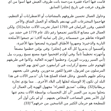
قامت فيها أحياء فقيرة مزدحمة باتت ظروف العيش فيها أسوأ من أي
ظروف عرفت في تاريخ إنجلترا السابق.
وحاول العمال تحسين ظروفهم بالمشاغبات أو الاضطرابات أو التنظيم،
فهاجموا المخترعات التي تهددهم بالبطالة أو العمل الشاق والأجر
الحقير، وقرر البرلمان في 1769 اعتبار تخريب الآلات جناية(31). ولكن
العمال في مصانع لانكاشير تجمعوا رغم ذلك عام 1779 في حشد من
الغوغاء تعاظم من خمسمائة رجل إلى ثمانية آلاف؛ ثم جمعوا الأسلحة
النارية والذخيرة؛ وصهروا الأطباق البيوترية ليصنعوا منها الأعيرة،
وأقسموا أن يدمروا كل آلة في إنجلترا. وفي بولتن حطموا مصنعاً
وأجهزته تحطيماً تاماً؛ وفي أولذم اقتحموا عنوة مصنع نسيج روبرت بيل
(أبي السير روبرت الوزير)، وحطموا أجهزته الغالية. وكانوا في طريقهم
للهجوم على مصنع آركرايت في كرامفورد حين لحق بهم الجنود
المرسلون من لفربول، ففروا للفور مدحورين. وقبض على بعضهم
وحكم عليهم بالشنق. وعلل قضاة الصلح هذا بأن "تدمير الآلات في هذا
البلد لن تكون إلا الوسيلة لنقلها إلى البلاد الأخرى... مما يؤذي تجارة
بريطانيا(32). وطلب "صديق للفقراء" مجهول الهوية إلى العمال أن
يتحلوا بمزيد من الصبر "أن كل التحسينات بواسطة الآلات ينجم عنها
أول الأمر بعض المصاعب لأشخاص بعينهم... أو لم يكن أول أثر
للمطبعة هو حرمان الكثير من الناسخين من حرفهم؟"(33).