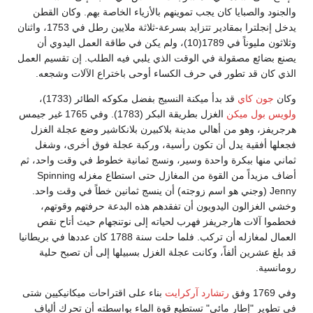
والجنود والصبايا كان يجب تموينهم بالأزياء الخاصة بهم. وكان القطن
يدخل إنجلترا بمقادير تتزايد بسرعة-ثلاثة ملايين رطل في 1753، واثنان
وثلاثون مليوناً في 1789(10)، ولم يكن في طاقة العمل اليدوي أن
يصنع بضائع مصقولة في الوقت الذي يلبي فيه الطلب. إن تقسيم العمل
الذي كان قد تطور في حرف الكساء أوحى باختراع الآلات وشجعه.
وكان
جون كاي
قد بدأ ميكنة النسيج بفضل مكوكه الطائر (1733)،
ولويس بول ميكن
الغزل بطريقة البكر (1783). وفي 1765 غير جيمس
هرجريفز، وهو من أهالي مدينة بلاكبيرن بلانكاشير وضع عجلة الغزل
فجعلها أفقية يدل أن تكون رأسية، وركبة عجلة فوق أخرى، وشغل
ثماني منها ببكرة واحدة وسير، ونسج ثمانية خطوط في وقت واحد، ثم
أضاف مزيداً من القوة من المغازل حتى استطاع مغزله Spinning
Jenny (وجني هو اسم زوجته) أن ينسج ثمانين خطاً في وقت واحد.
وخشي الغزالون اليدويون أن تفقدهم هذه البدعة حرفتهم وقوتهم،
فحطموا آلات هارجريفز فهرب لحياته إلى نوتنجهام حيث أتاح نقص
العمال لمغازله أن تركب. فلما حلت سنة 1788 كان عددها في بريطانيا
قد بلغ عشرين ألفاً، وكانت عجلة الغزل بسبيلها إلى أن تصبح حلية
رومانسية.
وفي 1769 وفق
رتشارد آركرايت
بناء على اقتراحات ميكانيكيين شتى
في تطوير "إطار مائي" تستطيع قوة الماء بواسطته أن تحرك ألياف