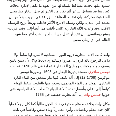
سدود عليها تحدث مساقط للمياه لها من القوة ما يكفي لإدارة عجلات
كبير. هنا قد يتساءل شاعر ألم يكن من الخير لم يحل البخار قط محل
الماء قوة محركة، وان تختلط الصناعة بالزراعة في الريف بدلاً من أن
تحشد في المدن. ولكن وسيلة الإنتاج الأكثر فاعلية وربحاً تزيح الوسيلة
الأقل، وقد وعدت الآلة البخارية (التي تألقت هي أيضاً-إلى وقت قريب-
بوهج رومانسي) بأن تنتج أو تنقل من السلع والذهب أكثر مما شهد
العالم في أي زمان مضى.
ولقد كانت الآلة البخارية ذروة الثورة الصناعية لا ثمرة لها تماماً. ولا
داعي للرجوع بالذاكرة إلى هيرو الإسكندري (200 م؟)، لأن دنتن بابين
وصف جميع مكونات ومبادئ آلة بخارية عملية في عام 1690. ثم صنع
تومس سافري
مضخة يديرها البخار في 1698. وطورها تومس
نيوكومن (1708-12) إلى آلة يكثف فيها تيار متدفق من الماء البارد
البخاري المولد من الماء المحمي، ويدفع فيها بالتناوب ضغط الهواء
كباساً إلى أعلى وأسفل؛ هذه "الآلة الهوائية" ظلت الآلة القياسية حتى
حولها
جيمس وات
إلى آلة بخارية حقيقية في 1765.
وكان
وات
بخلاف معظم مخترعي ذلك الجيل طالباً كما كان رجلاً عملياً.
كان جده معلم رياضيات، وأبوه معمارياً وبناء سفن وقاضياً في بلدة
جرينوك في جنوب غربي إسكتلندة. ولم يحظ جيمس بتعليم جامعي،