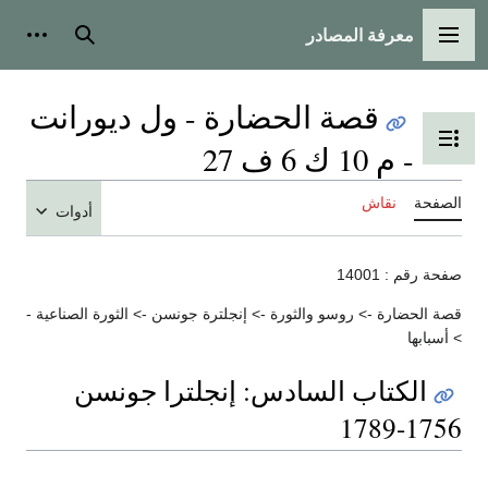
معرفة المصادر
القائمة الرئيسية
بحث
أدوات
قصة الحضارة - ول ديورانت
تبديل عرض جدول المحتويات
- م 10 ك 6 ف 27
الصفحة
نقاش
أدوات
صفحة رقم : 14001
قصة الحضارة -> روسو والثورة -> إنجلترة جونسن -> الثورة الصناعية -
> أسبابها
الكتاب السادس: إنجلترا جونسن
1756-1789