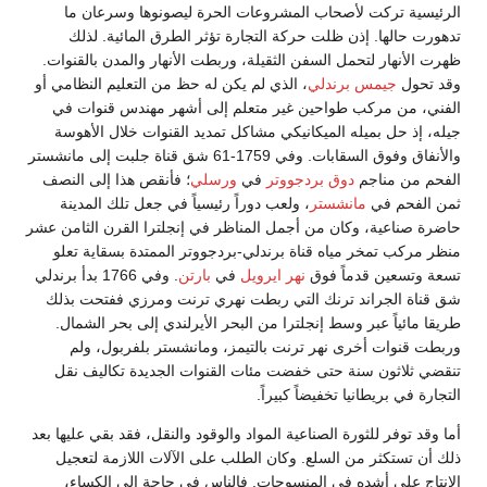
الرئيسية تركت لأصحاب المشروعات الحرة ليصونوها وسرعان ما
تدهورت حالها. إذن ظلت حركة التجارة تؤثر الطرق المائية. لذلك
ظهرت الأنهار لتحمل السفن الثقيلة، وربطت الأنهار والمدن بالقنوات.
وقد تحول
جيمس برندلي
، الذي لم يكن له حظ من التعليم النظامي أو
الفني، من مركب طواحين غير متعلم إلى أشهر مهندس قنوات في
جيله، إذ حل بميله الميكانيكي مشاكل تمديد القنوات خلال الأهوسة
والأنفاق وفوق السقابات. وفي 1759-61 شق قناة جلبت إلى مانشستر
الفحم من مناجم
دوق بردجووتر
في
ورسلي
؛ فأنقص هذا إلى النصف
ثمن الفحم في
مانشستر
، ولعب دوراً رئيسياً في جعل تلك المدينة
حاضرة صناعية، وكان من أجمل المناظر في إنجلترا القرن الثامن عشر
منظر مركب تمخر مياه قناة برندلي-بردجووتر الممتدة بسقاية تعلو
تسعة وتسعين قدماً فوق
نهر ايرويل
في
بارتن
. وفي 1766 بدأ برندلي
شق قناة الجراند ترنك التي ربطت نهري ترنت ومرزي ففتحت بذلك
طريقا مائياً عبر وسط إنجلترا من البحر الأيرلندي إلى بحر الشمال.
وربطت قنوات أخرى نهر ترنت بالتيمز، ومانشستر بلفربول، ولم
تنقضي ثلاثون سنة حتى خفضت مئات القنوات الجديدة تكاليف نقل
التجارة في بريطانيا تخفيضاً كبيراً.
أما وقد توفر للثورة الصناعية المواد والوقود والنقل، فقد بقي عليها بعد
ذلك أن تستكثر من السلع. وكان الطلب على الآلات اللازمة لتعجيل
الإنتاج على أشده في المنسوجات. فالناس في حاجة إلى الكساء،