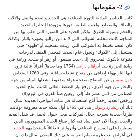
2- مقوماتها
كانت العناصر المادية للثورة الصناعية هي الحديد والفحم والنقل والآلات
والطاقة والمصانع. ولعبت الطبيعة دورها بتزويدها إنجلترا بالحديد
والفحم وسيولة الطرق. ولكن الحديد على الصورة التي جلب بها من
المناجم كانت تتخلله الشوائب التي لا بد من إزالتها بصهره بالنار. وكذلك
كان الفحم تختلط به الشوائب التي أزيلت بتسخينه أو "طهوه" حتى
يستحيل إلى "الكوك" وتحول خام الحديد المحمي المنقى لدرجات
متنوعة بالكوك المحروق إلى حديد مشغول أو زهر أو صلب. ورغبة في
زيادة الحرارة بنى
أبراهام درابي
(1754 وما بعدها) أفراناً عالية تزود
فيها النار بهواء إضافي من منفاخ تشغله ساقية. وفي 1760 استعاض
جون سميتن
عن المنفاخ بمضخة هواء مضغوط تشغلها المياه من جهة
والبخار من جهة أخرى، ورفع تيار الضغط العالي الثابت إنتاج الحديد
الصناعي من اثني عشر طناً إلى أربعين طناً للفرن في اليوم(8).
ورخص الحديد رخصاً أتاح استعماله في مئات النواحي الجديدة؛ مثال
ذلك أن
رتشارد رينولدز
بنى في 1763 أول سكة حديد معروفة -وكانت
طرقاً حديدية يسرت إحلال المركبات محل خيول الحمل ف ينقل الفحم
والحديد. وبدأ الآن عصر ساد فيه كبار صناع الحديد المشهورون الذين
سيطروا على المسرح الصناعي وأثروا ثراء طائلاً باستخدامهم
الحديد
في أغراض بدت غريبة تمام الغرابة على ذلك المعدن. مثال ذلك أن