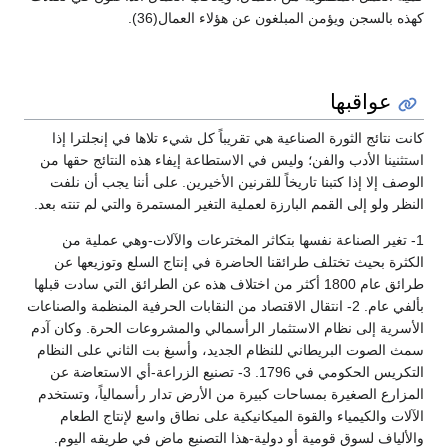
كهذه بالسجن ويؤمن المبلغون عن هؤلاء العمال(36).
عواقبها
كانت نتائج الثورة الصناعية هي تقريباً كل شيء تلاها في إنجلترا إذا
استثنينا الأدب والفن؛ وليس في الاستطاعة إيفاء هذه النتائج حقها من
الوصف إلا إذا كتبنا تاريخاً للقرنين الأخيرين. على أننا يجب أن نلفت
النظر ولو إلى القمم البارزة لعملية التغير المستمرة والتي لم تنته بعد.
1- تغير الصناعة نفسها بتكاثر المخترعات والآلات-وهي عملية من
الكثرة بحيث تختلف طرائقنا الحاضرة في إنتاج السلع وتوزيعها عن
طرائق عام 1800 أكثر من اختلاف هذه عن الطرائق التي سادت قبلها
بألفي عام. 2- انتقال الاقتصاد من النقابات الحرفية المنظمة والصناعات
الأسرية إلى نظام الاستثمار الرأسمالي والمشروعات الحرة. وكان آدم
سمث الصوت البريطاني للنظام الجديد، وأسبغ بت الثاني على النظام
التكريس الحكومي في 1796. 3- تصنيع الزراعة-أي الاستعاضة عن
المزارع الصغيرة بمساحات كبيرة من الأرض تدار رأسمالياً، وتستخدم
الآلات والكيمياء والقوة الميكانيكية على نطاق واسع لإنتاج الطعام
والألياف لسوق قومية أو دولية-هذا التصنيع ماض في طريقه اليوم.