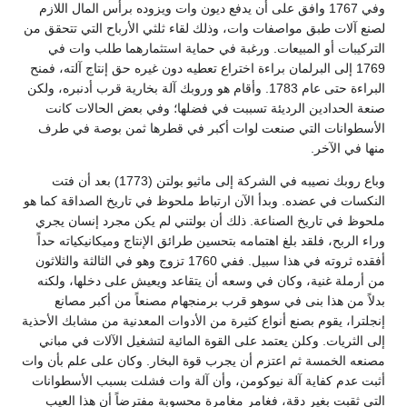
وفي 1767 وافق على أن يدفع ديون وات ويزوده برأس المال اللازم
لصنع آلات طبق مواصفات وات، وذلك لقاء ثلثي الأرباح التي تتحقق من
التركيبات أو المبيعات. ورغبة في حماية استثمارهما طلب وات في
1769 إلى البرلمان براءة اختراع تعطيه دون غيره حق إنتاج آلته، فمنح
البراءة حتى عام 1783. وأقام هو وروبك آلة بخارية قرب أدنبره، ولكن
صنعة الحدادين الرديئة تسببت في فضلها؛ وفي بعض الحالات كانت
الأسطوانات التي صنعت لوات أكبر في قطرها ثمن بوصة في طرف
منها في الآخر.
وباع روبك نصيبه في الشركة إلى ماثيو بولتن (1773) بعد أن فتت
النكسات في عضده. وبدأ الآن ارتباط ملحوظ في تاريخ الصداقة كما هو
ملحوظ في تاريخ الصناعة. ذلك أن بولتني لم يكن مجرد إنسان يجري
وراء الربح، فلقد بلغ اهتمامه بتحسين طرائق الإنتاج وميكانيكياته حداً
أفقده ثروته في هذا سبيل. ففي 1760 تزوج وهو في الثالثة والثلاثون
من أرملة غنية، وكان في وسعه أن يتقاعد ويعيش على دخلها، ولكنه
بدلاً من هذا بنى في سوهو قرب برمنجهام مصنعاً من أكبر مصانع
إنجلترا، يقوم بصنع أنواع كثيرة من الأدوات المعدنية من مشابك الأحذية
إلى الثريات. وكلن يعتمد على القوة المائية لتشغيل الآلات في مباني
مصنعه الخمسة ثم اعتزم أن يجرب قوة البخار. وكان على علم بأن وات
أثبت عدم كفاية آلة نيوكومن، وأن آلة وات فشلت بسبب الأسطوانات
التي ثقبت بغير دقة، فغامر مغامرة محسوبة مفترضاً أن هذا العيب