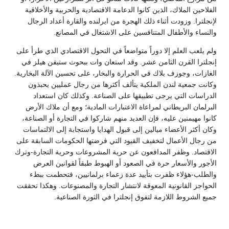
الفلاحين الملاك، الذين كانوا الدعامة الاقتصادية والحربية والأخلاقية
لإنجلترا. وزودت أثناء ذلك الهجرة من ايرلنده والقارة أعداد الرجال
والنساء والأطفال المتنافسين على الاشتغال في المصانع.
ولم يلعب العلم إلا دوراً متواضعاً في التحول الاقتصادي الذي طرأ على
إنجلترا القرن الثامن عشر. وقد استعان وات ببحوث ستيفن هيلز في
الغازات، وجوزف بلاك في الحرارة والبخار، على تحسين الآلة البخارية.
وكانت جمعية لندن الملكية يتألف أكثرها من رجال عمليين يحبذون
الدراسات التي يرجى تطبيقها على الصناعة. وكذلك كان استعداد
البرلمان البريطاني لمراعاة الاعتبارات المادية؛ ومع أن ملاك الأرض
كانوا مهيمنين عليه، فإن العديد منهم شاركوا في التجارة أو الصناعة،
وكان أكثر الأعضاء ميالين إلى قبول الهدايا واستجابة إلى الالتماسات
من رجال الأعمال لتخفيف القيود التي فرضتها الحكومات السابقة على
الاقتصاد. وظفر المدافعون عن حرية المشروعات وحرية التجارة-وترك
الأجور والأسعار حرة في الصعود أو الهبوط طبقاً لقوانين العرض
والطلب-هؤلاء ظفرت بتأييد عدة زعماء برلمانيين، فتحطمت ببطء
الحواجز القانونية المعوقة لانتشار التجارة والمصنوعات. وهكذا تحققت
جميع الشروط اللازمة لتفوق إنجلترا في الثورة الصناعية.