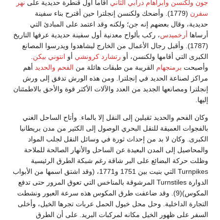
جون ولكنسن
وأبراهام درابي الثاني
أقاما أول قنطرة حديدية على
نهر
سفرن
(1779). وأضحك ولكنسن إنجلترا حين أقترح بناء سفينة
حديدية، وقال بعضهم إنه جن؛ ولكنه وقد اعتمد على المبادئ التي
أرساها
أرخميدس
، ركب بألواح معدنية أول سفينة حديدية عرفها التاريخ
(1787). وأقبل رجال الأعمال من الخارج ليشاهدوا ويدرسوا المصانع
الكبرى التي أقامها ولكنسن، أو
رتشارد كرونشي
أو
انتوني بيكن
.
وأصبحت
برمنجهام
القريبة من طبقات هائلة من
الفحم
والحديد
أهم
مراكز لصناعة الحديد في إنجلترا. ومن هذه الورش تدفق إلى ورش
إنجلترا ومصانعها الجديد من العدد والآلات الأكثر قوة والأحق بالاطمئنان
إليها.
وكان الفحم والحديد ثقيلين إلى النقل إلا بالماء. وأتاح الساحل الغني
بالفجوات العميقة للنقل البحري الوصول إلى الكثير من مدن بريطانيا
الكبرى. وكان لا بد من إحداث ثورة في وسائل النقل لجلب المواد
والمحاصيل إلى المدن البعيدة عن الساحل والأنهار الصالحة للملاحة
وظلت حركة البضائع على البر شاقة رغم شبكة الطرق الرئيسية
Turnpikes التي بنيت بين 1751 و1771، (وقد اشتق اسمها من الأبواب
الدوارة Turnstiles المرشوقة بالمناخس التي تعوق المرور حتى تدفع
المكوس)(9). وقد ضاعفت طرق المكوس هذه سرعة العبور ونشطت
التجارة الداخلية. وحل محل خيول الحمل عربات تجرها الخيل، وأخلى
السفر على ظهور الخيل مكانه لمركبات البريد. على أن الطرق