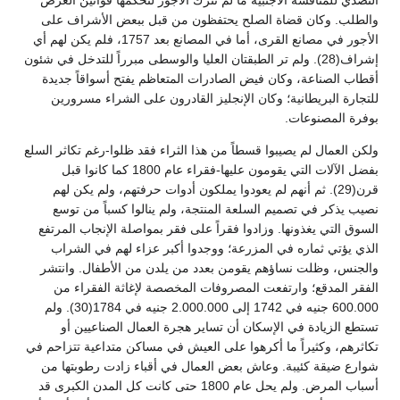
والطلب. وكان قضاة الصلح يحتفظون من قبل ببعض الأشراف على
الأجور في مصانع القرى، أما في المصانع بعد 1757، فلم يكن لهم أي
إشراف(28). ولم تر الطبقتان العليا والوسطى مبرراً للتدخل في شئون
أقطاب الصناعة، وكان فيض الصادرات المتعاظم يفتح أسواقاً جديدة
للتجارة البريطانية؛ وكان الإنجليز القادرون على الشراء مسرورين
بوفرة المصنوعات.
ولكن العمال لم يصيبوا قسطاً من هذا الثراء فقد ظلوا-رغم تكاثر السلع
بفضل الآلات التي يقومون عليها-فقراء عام 1800 كما كانوا قبل
قرن(29). ثم أنهم لم يعودوا يملكون أدوات حرفتهم، ولم يكن لهم
نصيب يذكر في تصميم السلعة المنتجة، ولم ينالوا كسباً من توسع
السوق التي يغذونها. وزادوا فقراً على فقر بمواصلة الإنجاب المرتفع
الذي يؤتي ثماره في المزرعة؛ ووجدوا أكبر عزاء لهم في الشراب
والجنس، وظلت نساؤهم يقومن بعدد من يلدن من الأطفال. وانتشر
الفقر المدقع؛ وارتفعت المصروفات المخصصة لإغاثة الفقراء من
600.000 جنيه في 1742 إلى 2.000.000 جنيه في 1784(30). ولم
تستطع الزيادة في الإسكان أن تساير هجرة العمال الصناعيين أو
تكاثرهم، وكثيراً ما أكرهوا على العيش في مساكن متداعية تتزاحم في
شوارع ضيقة كئيبة. وعاش بعض العمال في أقباء زادت رطوبتها من
أسباب المرض. ولم يحل عام 1800 حتى كانت كل المدن الكبرى قد