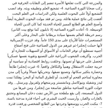
والمزرعة التي كانت تفلحها الأسرة تنضم إلى النقابات الحرفية في
ركب ضحايا الثورة الصناعية. 4- تشجيع العلم وتطبيقه وبثه. وقد انصب
التشجيع أولاً على البحوث العلمية ولكن الدراسات في العلم البحت
أفضت إلى نتائج عملية هائلة، ومن ثم فقد مولت البحوث النظرية أيضاً،
وأصبح العلم هو الطابع المميز للحياة الحديثة كما كان الدين للحياة
الوسيطة. 5- أعادت الثورة الصناعية (لا نابليون كما توقع بيت الثاني)
رسم خريطة العالم بضمنها سيادة بريطانيا على البحار وعلى أكثر
المستعمرات جلباً للأرباح على مدى 150 عاماً. وقد عززت الإمبريالية
لأنها حملت إنجلترا-ثم غيرهم من الدول الصناعية-على فتح أصقاع
أجنبية تستطيع أن توفر الخامات أو الأسواق أو التسهيلات للتجارة أو
الحرب. وأكرهت الشعوب الزراعية على التصنيع وتقوية نفسها عسكرياً
لتحصل على حريتها أو تصونها، وخلقت روابط اقتصادية أو سياسية أو
حربية جعلت الاستقلال وهمياً والتكافل واقعياً. 6- غيرت إنجلترا طابعاً
وحضارة بتكثير سكانها، وتصنيع نصفها، وتحريكها شمالاً وغرباً إلى مدن
مجاورة لمناجم الفحم أو الحديد، أو للطرق المائية أو البحر؛ وهكذا نمت
ليدز وشفيلد ونيوكاسل ومانشستر وبرمنجهام ولفربول وبرستل... وقد
حولت الثورة الصناعية مناطق شاسعة من إنجلترا، ومن غيرها من
الدول المصنعة، إلى بقع ملطخة من الأرض تنفث دخان المصانع وتختنق
بالغازات والغبار، وأرسبت الخبث البشري في أحياء قذرة مدخنة بائسة.
7- مكنت الحرب ووسعتها وجردتها من الطابع الشخصي ورفعت قدرة