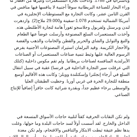
وباستراليا في 1788. وأتاحت تجارة المستعمرات وغيرها من أقطار ما
وراء البحار للصناعة البريطانية سوقاً أجنبية لا ينافسها فيها منافس في
القرن الثامن عشر، وكانت التجارة مع المستوطنات الإنجليزية في
أمريكا الشمالية تستخدم 1.078-سفينة و29.000 ملاح(2). وازدهرت
لندن وبرستل ولفربول وجلاسجو ثغوراً هامة لتجارة الأطلنطي هذه.
وأخذت المستعمرات السلع المصنوعة وأرسلت عوضاً عنها الطعام
والتبغ والتوابل والشاي والحرير والقطن والخامات والذهب والفضة
والأحجار الكريمة. وقيد البرلمان استيراد المصنوعات الأجنبية بفرض
الرسوم العالية عليها وثبط تنمية صناعات المستعمرات أو الصناعات
الأيرلندية المنافسة لصناعات بريطانيا. ولم تقم مكوس داخلية (كتلك
التي عرقلت سير التجارة الداخلية في فرنسا) عقبة في سبيل انتقال
السلع في أرجاء إنجلترا وإسكتلندة وويلز؛ وكانت هذه الأقاليم أوسع
منطقة للتجارة الحرة في غربي أوربا. وحظيت الطبقتان العليا
والوسطى برخاء عظيم جداً، وبقدرة شرائية كانت حافزاً إضافياً للإنتاج
الصناعي.
ولم تكن النقابات الحرفية كفئاً لتلبية حاجات الأسواق المتسعة في
الداخل والخارج. لقد أسست أولاً لسد حاجات البلدة وما حولها، وغلت
يدها نظم عتيقة ثبطت الابتكار والتنافس والاقتحام، ولم تكن معدة
لجلب المواد الخام من مصادر نائية، أو للحصول على رأس المال اللازم