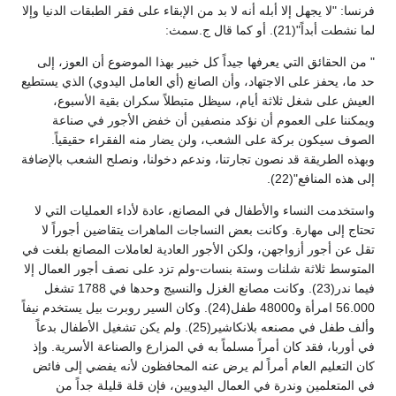
فرنسا: "لا يجهل إلا أبله أنه لا بد من الإبقاء على فقر الطبقات الدنيا وإلا
لما نشطت أبداً"(21). أو كما قال ج.سمث:
" من الحقائق التي يعرفها جيداً كل خبير بهذا الموضوع أن العوز، إلى
حد ما، يحفز على الاجتهاد، وأن الصانع (أي العامل اليدوي) الذي يستطيع
العيش على شغل ثلاثة أيام، سيظل متبطلاً سكران بقية الأسبوع،
ويمكننا على العموم أن نؤكد منصفين أن خفض الأجور في صناعة
الصوف سيكون بركة على الشعب، ولن يضار منه الفقراء حقيقياً.
وبهذه الطريقة قد نصون تجارتنا، وندعم دخولنا، ونصلح الشعب بالإضافة
إلى هذه المنافع"(22).
واستخدمت النساء والأطفال في المصانع، عادة لأداء العمليات التي لا
تحتاج إلى مهارة. وكانت بعض النساجات الماهرات يتقاضين أجوراً لا
تقل عن أجور أزواجهن، ولكن الأجور العادية لعاملات المصانع بلغت في
المتوسط ثلاثة شلنات وستة بنسات-ولم تزد على نصف أجور العمال إلا
فيما ندر(23). وكانت مصانع الغزل والنسيج وحدها في 1788 تشغل
56.000 امرأة و48000 طفل(24). وكان السير روبرت بيل يستخدم نيفاً
وألف طفل في مصنعه بلانكاشير(25). ولم يكن تشغيل الأطفال بدعاً
في أوربا، فقد كان أمراً مسلماً به في المزارع والصناعة الأسرية. وإذ
كان التعليم العام أمراً لم يرض عنه المحافظون لأنه يفضي إلى فائض
في المتعلمين وندرة في العمال اليدويين، فإن قلة قليلة جداً من