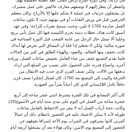
واضطر أن ينظر إليهم لا بوصفهم معارف عاكفين على عمل مشترك،
بل يشتغلون جزئيات في عملية لا يحكم عليها إلا بالأرباح. وكان معظم
الحرفيين قبل في ورش النقابات أو في بيوتهم حيث لا تكون ساعات
العمل صارمة 1760 لا تلين، وحيث يسمح بفترات للراحة؛ وفي عهد
أسبق كانت هناك عطلات دينية تحرم الكنيسة فيها كل عمل يأتي بربح.
وعلينا ألا نتمثل حال الرجل من عامة الشعب قبل الثورة الصناعية في
صورة مثالية؛ ولكن لا نخطئ إذا قلنا أن المشاق التي تعرض لها آنذاك
كانت تخفف منها التقاليد، والتعود، والهواء الطلق في كثير من الحالات.
فلما تقدم التصنيع خفف من عناء العامل تخفيض ساعات العمل، وزيادة
أجره، واتساع قدرته على الحصول على نصيب من السلع التي ازداد
تدفقها من الآلات. ولكن تصف القرن الذي حدث فيه الانتقال من
الحرفة والبيت إلى المصنع بعد 1760، كان لعمال إنجلترا نصف قرن
حافلاً بالذل اللاإنساني الذي كان أحياناً شراً من العبودية.
كان أكثر المصانع في تلك الفترة يشترط اثنتي عشر ساعة إلى أربع
عشرة ساعة من العمل في اليوم على مدى ستة أيام في الأسبوع(18).
وكانت حجة أرباب العمل أنه لا مفر من الاحتفاظ بالعامل ساعات
طويلة لأنه لا يمكن الاعتماد عليه في الحضور بانتظام: ذلك أن عمالاً
كثيرين كانوا يسرفون في الشراب يوم الأحد إسرافا يعوقهم عن
الحضور إلى المصنع يوم الاثنين؛ وكان هؤلاء-بعد أن يشتغلوا أربعة أيام