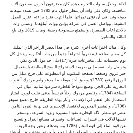
الآلة. وخلال سنوات التجريب هذه كان مخترعون آخرون يصنعون آلات
منافسة، وكان على وات أن ينتظر حلول عام 1783 حتى تسدد مبيعاته
ديونه وتبدأ في أن تؤتي ثمراتها. فلما انتهت فترة براءته اعتزل العمل
النشيط، وواصل العمل في شركة بولتن ووات أبناؤهما. وتسلى وات
بالاختراعات الصغيرة، واستمتع بشيخوخة رضية، ومات 1819 وقد بلغ
الثالثة والثمانين.
وكان هناك اختراعات أخرى كثيرة في هذا العصر الزاخر الذي "يملك
كل معلم صناعة فيه تقريباً اختراعاً جديداً من بنات أفكاره، ويدخل كل
يوم تحسينات على مخترعات غيره"(17)على حد قول الدين تكر.
وتوصل وات نفسه إلى طريقة لاستخراج النسخ المطابقة باستعمال
حبر غروي وضغط الصفحة المكتوبة أو المطبوعة على فرخ مبلل من
الورق الرفيع (1780): وطبق أحد موظفيه المدعو وليم مردوك آلة وات
البخارية على الجر، وصنع نموذجاً لقاطرة سرعتها ثمانية أميال في
الساعة (1784)، وقاسم مردوك رجلاً فرنسياً يدعى فليب لوبون امتياز
استعمال غاز الفحم في الإضاءة، وأنار بهذه الطريقة خارج مصنع سوهو
(1798)، والمنظر المحوري للاقتصاد الإنجليزي في نهاية القرن الثامن
عشر هو منظر الآلة البخارية تقود المسيرة وتزيد السرعة، وتسخر
نفسها للآلات في عشرات الصناعات، وتصرف مصانع الغزل والنسيج
عن قوة الماء إلى قوة البخار (1785 وما بعدها)، وتغير وجه الريف،
وتغزو المدن، وتحجب السماء بغبار الفحم وأبخرته، وتختبئ في أحشاء