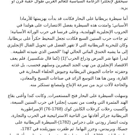
سيحقق لإنجلترا الزعامة السياسية للعالم الغربي طوال حقبة قرن أو
يزيد.
أما سيطرة بريطانيا على البحار فكانت قد بدأت بهزيمتها للأرمادا
الأسباني؛ وامتدت هذه السيطرة بفضل الانتصارات على هولندا في
الحروب الإنجليزية الهولندية، وعلى فرنسا في حرب الوراثة الأسبانية؛
ثم جاءت حرب السنين السبع فكادت تجعل المحيط حكراً على بريطانيا،
وكان للبحرية البريطانية التي لا تقهر الفضل في تحويل القنال الإنجليزي
إلى ما يشبه الخندق المائي الحالي لهذا "الحصن الذي شيدته الطبيعة..
ليدرأ عنها شر المرض وذراع الحرب"(1) (كما قال شكسبير). فلم يعف
الاقتصاد الإنجليزي من نهب الجند المغيرين وسلبهم فحسب، بل غذته
وحفزته حاجات الجيوش البريطانية وجيوش الحلفاء المحاربة في
القارة، ومن هنا هذا التوسع الزائد في صناعات النسيج والمعادن،
والحاجة لآلات تزيد من سرعة الإنتاج ولمصانع تستكثر منه.
وسهلت السيطرة على البحار فتح المستعمرات, وكانت كندا وأغنى بقاع
الهند المثمرة التي وقعت من نصيب إنجلترا في حرب السنين السبعة،
وأكسبت رحلات كرحلات الكابتن كوك (1768-76) الإمبراطورية
البريطانية جزائر أفادتها من الناحية الاستراتيجية في الحرب والتجارة،
وثبت انتصار رودني على دجراس (1782)-السيطرة البريطانية على
جميكا، وبربيدس، وجزر البهاما. ثم ظفرت بنيوزيلنده في 1787،