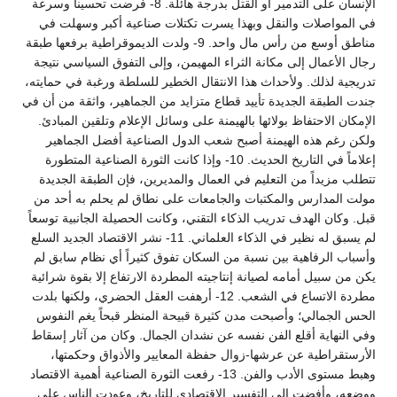
الإنسان على التدمير أو القتل بدرجة هائلة. 8- فرضت تحسيناً وسرعة
في المواصلات والنقل وبهذا يسرت تكتلات صناعية أكبر وسهلت في
مناطق أوسع من رأس مال واحد. 9- ولدت الديموقراطية برفعها طبقة
رجال الأعمال إلى مكانة الثراء المهيمن، وإلى التفوق السياسي نتيجة
تدريجية لذلك. ولأحداث هذا الانتقال الخطير للسلطة ورغبة في حمايته،
جندت الطبقة الجديدة تأييد قطاع متزايد من الجماهير، واثقة من أن في
الإمكان الاحتفاظ بولائها بالهيمنة على وسائل الإعلام وتلقين المبادئ.
ولكن رغم هذه الهيمنة أصبح شعب الدول الصناعية أفضل الجماهير
إعلاماً في التاريخ الحديث. 10- وإذا كانت الثورة الصناعية المتطورة
تتطلب مزيداً من التعليم في العمال والمديرين، فإن الطبقة الجديدة
مولت المدارس والمكتبات والجامعات على نطاق لم يحلم به أحد من
قبل. وكان الهدف تدريب الذكاء التقني، وكانت الحصيلة الجانبية توسعاً
لم يسبق له نظير في الذكاء العلماني. 11- نشر الاقتصاد الجديد السلع
وأسباب الرفاهية بين نسبة من السكان تفوق كثيراً أي نظام سابق لم
يكن من سبيل أمامه لصيانة إنتاجيته المطردة الارتفاع إلا بقوة شرائية
مطردة الاتساع في الشعب. 12- أرهفت العقل الحضري، ولكنها بلدت
الحس الجمالي؛ وأصبحت مدن كثيرة قبيحة المنظر قبحاً يغم النفوس
وفي النهاية أقلع الفن نفسه عن نشدان الجمال. وكان من آثار إسقاط
الأرستقراطية عن عرشها-زوال حفظة المعايير والأذواق وحكمتها،
وهبط مستوى الأدب والفن. 13- رفعت الثورة الصناعية أهمية الاقتصاد
ووضعه، وأفضت إلى التفسير الاقتصادي للتاريخ، وعودت الناس على