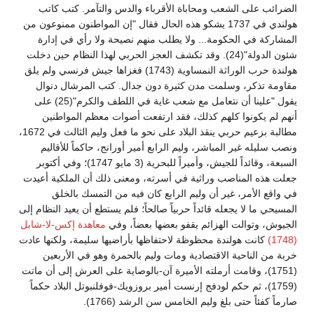
الضرائب على الشعب ومحاباة الأقرباء والدس والتآمر. كتب كاتب
هولندي في 1737 يشكو هذه الحال فقال "إن المواطنون ممنوعون من
المشاركة في الحكومة... ولا يطلب منهم نصيحة ولا رأي في إدارة
شئون الدولة"(24). وقد تكشف العجز الحربي لهذا النظام حين دخلت
هولندة حرب الوراثة النمساوية (1743) فغزاها جيش فرنسي ولم يلق
مقاومة تذكر، وسلمت مدن كثيرة دون جدال. كتب المرشال دنوال
يقول "علينا أن نتعامل مع شعب غاية في اللطف والكرم"(25) على
أنهم لم يكونوا كلهم كذلك، فقد ارتفعت أصوات معظم المواطنين
مطالبة بزعيم حربي ينقذ البلاد على نحو ما فعل وليم الثالث في 1672،
ونصب سليله غير المباشر، وليم الرابع أمير أورانج، حاكماً للأقاليم
السبعة، وقائداً للجيش، وأميراً للبحرية (3 مايو 1747)؛ وفي أكتوبر
جعلت هذه المناصب وراثية في أسرته، ومعنى ذلك أن الملكية أعيدت
في واقع الأمر، غير أن وليم الرابع كان فيه من التمسك بالخلق
المسيحي ما لا يجعله قائداً حربياً صالحاً؛ فلم يستطع أن يعيد النظام إلى
الجيوش، وتوالت الهزائم يقفو بعضها بعضاً، وفي
معاهدة إكس-لا-شابل
(1748)
كانت هولندة محظوظة لاحتفاظها بأراضيها سليمة، ولكنها عادت
خربة من الناحية الاقتصادية ومات وليم بالحمرة وهو في الأربعين
(1751)، وقامت أرملته الأميرة آن-بالوصاية على العرش إلى أن ماتت
(1759)، ثم حكم لودفج إرنست أمير بروزويك-فوفلنبوتل البلاد حكماً
صارماً كفئاً حتى بلغ وليم الخامس سن الرشد (1766).