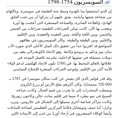
السويسريون 1754-1798
إن الذي استمتعوا منا بالهدوء وسط جنة الطبيعة في سويسرة، وبالإلهام
من شجاعة شعبها وأمانته، يشق عليهم أن يدركوا أن من تحت الخلق
الهادئ، والفلاحة الصابرة، والصناعة المستقرة التي أعجبت بها أوربا
وتعجب بها الآن، كانت تمكن الصراعات الطبقية-صراعات بين الجنس
والجنس، وبين اللغة واللغة، وبين العقيدة والعقيدة، وبين الإقليم
والإقليم، وبين الطبقة والطبقة. وكان السويسريون في نطاقهم
المتواضع قد اقتربوا جداً من تحقيق ذلك المثل الأعلى الذي صوره الأب
سان-بيير وحلم به بروسو وكانط: وهو الاتحاد الكونفدرالي يعقد بين
دويلات مستقلة في شئونها الداخلية، ملتزمة بالعمل الموحد في
علاقاتها بالعالم المحيط بها. في 1760 تكون الاتحاد الهلفيتي لدعم الولاء
للأمة أكثر من الإقليم، ولتوحيد الحركات المبعثرة للإصلاح السياسي.
وقد قدر فولتير-الذي كان يعيش عن كثب-سكان سويسرا في 1767 بـ
720.000 نسمة(1). وكان أكثرهم يفلح الأرض أو يزرع الكروم،
ويسطب المنحدرات إلى ما يقرب من قمم الجبال. وكانت صناعة
النسيج في نمو مطرد لا سيما في إقليم سانت جالن وكانتون زيوريخ؛
وكانت مراكز صناعية أخرى بسبيلها إلى التشكل في جلاروس، وبرن،
وبازل؛ أما جنيف ونويشاتل فكانتا المركزين العظيمين لصناعة الساعات.
وأنشأ الوكلاء المنتشرون في أرجاء أوربا من لندن إلى الآستانة (التي