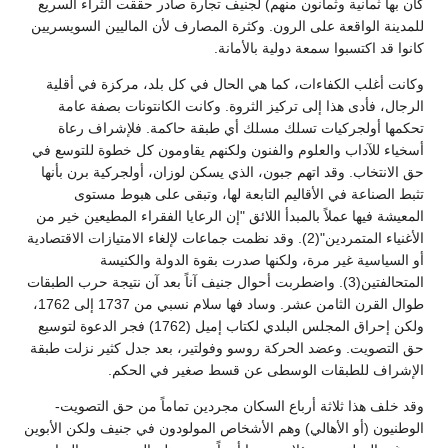
كان بها ثمانية وثمانون منهم) لجنيف تجارة صادر حققت الثراء السريع
للمدينة الواقعة على الرون. وكثرة المصارف لأن الماليين السويسريين
كانوا قد اكتسبوا سمعة دولية بالأمانة.
وكانت أغلب الكفاءات، كما هي الحال في كل بلد، مركزة في أقلية
الرجال، فأدى هذا إلى تركيز الثروة. وكانت الكانتونات بصفة عامة
تحكمها أولجركيات تسلك مسلك أي طبقة حاكمة. فلإشراف رعاة
أسخياء للآداب والعلوم والفنون ولكنهم يقاومون كل خطوة للتوسع في
حق الانتخاب. وقد اتهم جبون، الذي يسكن لوزان، أولجركية برن بأنها
تثبط الصناعة في الأقاليم التابعة لها، وتبقى على هبوط مستوى
المعيشة فيها عملاً بالمبدأ اللائق "إن الرعايا الفقراء المطيعين خير من
الأغنياء المتمردين"(2). وقد نظمت جماعات لإلغاء الامتيازات الاقتصادية
أو السياسية غير مرة، ولكنها صدرت بقوة الدولة والكنيسة
المتحالفتين(3). واضطربت أحوال جنيف آناً بعد آن نتيجة حرب الطبقات
طوال القرن الثامن عشر. وساد فها سلام نسبي من 1737 إلى 1762،
ولكن إحراق المجلس البلدي لكتاب إميل (1762) فجر الدعوة لتوسيع
حق التصويت. وعضد الحركة روسو وفولتير، بعد جدل كثير نزلت طبقة
الإشراف للطبقات الوسطى عن قسط صغير في الحكم.
وقد خلف هذا ثلاثة أرباع السكان مجردين تماماً من حق التصويت-
الوطنيون (أو الأهالي) وهم الأشخاص المولودون في جنيف ولكن الأبوين