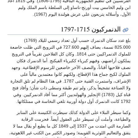
الفرنسيين في تنظيم الجمهورية البتافية (1795-1806). وفي 1815 أعاد
ابن وليم الخامس بيت أورنج-ناساو إلى السلطة باسم الملك وليم
الأول، وأسلاله يتربعون على عرش هولندة اليوم (1967).
الدنمركيون 1715-1797
بلغ عدد سكان الدنمرك حسب أول تعداد رسمي للبلاد (1769)
825.000 نسمة، يضاف إليهم 727.600 في النرويج التي ظلت خاضعة
للملوك الدنمراكيين حتى 1814. وكان كل الفلاحين تقريباً في النرويج
يملكون أراضيهم، وفيهم كبرياء ككبرياء الفيكنج. أما الدنمرك فكان
نصف فلاحيها أقناناً، والنصف الآخر خاضعين للرسوم الإقطاعية. وجهد
الملوك لكبح جماح هذا الإقطاع، ولكنهم كانوا معتمدين مالياً على
الإشراف، واستمرت القنية حتى 1787. في هذا النظام لم تلق التجارة
ولا الصناعة تشجيعاً يذكر، ولم تنم طبقة وسطى ذات شأن؛ وأفاد فتح
قناة كيل (1783) الإنجليز والهولنديين أكثر مما أفاد الدنمركيين. وفي
1792 كانت الدنمرك أول دولة أوربية تلغي النخاسة في ممتلكاتها.
وكما سيطر النبلاء على الدولة كذلك سيطرت الكنيسة على المنابر
والطباعة، وأملت أن تسيطر على العقول أيضاً. فحرمت الرقابة
الصارمة التي امتدت من 1537 إلى 1849 كل ما يطبع أو يقال مما لا
يتفق والتعاليم اللوثرية القويمة؛ وصودر الكثير من الكتب غير اللاهوتية،