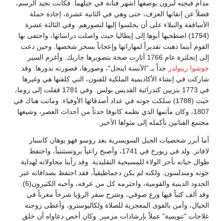
مدام فيجيه لبرون بوصفها أشهر فنانة في جيلهما. فكانت تجيد الرسم،
فضلاً عن إتقانها العزف، حتى وهي في الثانية عشرة، إجادة حملة
الأساقفة والنبلاء على أن يجلسوا إليها لتصورهم. وفي الثالثة عشرة
(1754) اصطحبها أبوها إلى إيطاليا حيث واصلت دراساتها، واحتفى بها
القوم أينما ذهبت تقديراً لمهاراتها وإعجاباً بسحر شخصها. وحين دعت
إلى إنجلترة عام 1766 أثارت ضجة بتصويرها جاريك. وأغرم السير
جوشوا رينولدز
جداً بـ "الآنسة اينجل"، وصورها، فصورته بدورها. وقد
شاركت في إنشاء الأكاديمية الملكية للفنون، التي كلفتها هي وغيرها
في 1773 بتزيين كتدرائية القديس بولس. وفي 1781 قفلت إلى روما،
حيث (1788) سلكت جوته في عداد أصدقائها الأوفياء. وماتت هناك في
1807، وكان مأتمها الذي نظمه كانوفا حدثاً من أحداث العصر، وشيعها
مجتمع الفنانين بأكمله إلى مثواها الأخير.
أما أبرز شخصيات الجيل السويسرية بعد روسو فهو يوهان كاسبار
لافاتر. ولد في زيورخ في 1741، وأصبح راعياً بروتستنتياً، واحتفظ
طوال حياته بأحر الولاء للمسيحية التقليدية. وقد رأينا محاولاته لهداية
جوته ومندلسون. ولكنه لم يكن دجماطيقياً، فقد احتفظ بصداقاته عبر
الحدود الدينية والقومية، واحترمه كل من عرفه، وأحبه الكثيرون(6).
وقد ألف كتباً فيها ورع صوفي، وشرح سفر الرؤيا شرحاً مغرباً في
الخيال، وآمن بالقوى المعجزية للصلاة ولكاليوسترو، وأعطى زوجته
علاجات "تنويمية" عملاً بإرشادات مزمير. وكان أخص دعاواه أن خلق