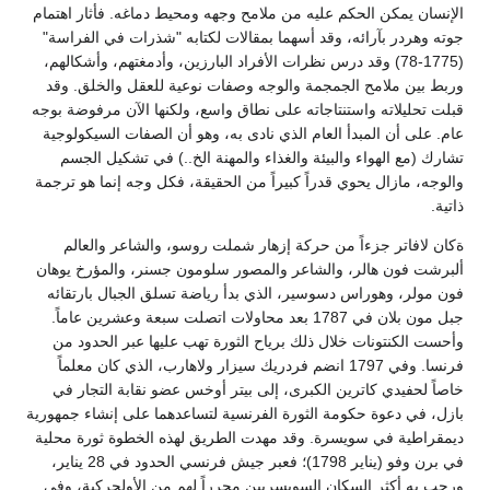
الإنسان يمكن الحكم عليه من ملامح وجهه ومحيط دماغه. فأثار اهتمام
جوته وهردر بآرائه، وقد أسهما بمقالات لكتابه "شذرات في الفراسة"
(1775-78) وقد درس نظرات الأفراد البارزين، وأدمغتهم، وأشكالهم،
وربط بين ملامح الجمجمة والوجه وصفات نوعية للعقل والخلق. وقد
قبلت تحليلاته واستنتاجاته على نطاق واسع، ولكنها الآن مرفوضة بوجه
عام. على أن المبدأ العام الذي نادى به، وهو أن الصفات السيكولوجية
تشارك (مع الهواء والبيئة والغذاء والمهنة الخ..) في تشكيل الجسم
والوجه، مازال يحوي قدراً كبيراً من الحقيقة، فكل وجه إنما هو ترجمة
ذاتية.
ةكان لافاتر جزءاً من حركة إزهار شملت روسو، والشاعر والعالم
ألبرشت فون هالر، والشاعر والمصور سلومون جسنر، والمؤرخ يوهان
فون مولر، وهوراس دسوسير، الذي بدأ رياضة تسلق الجبال بارتقائه
جبل مون بلان في 1787 بعد محاولات اتصلت سبعة وعشرين عاماً.
وأحست الكنتونات خلال ذلك برياح الثورة تهب عليها عبر الحدود من
فرنسا. وفي 1797 انضم فردريك سيزار ولاهارب، الذي كان معلماً
خاصاً لحفيدي كاترين الكبرى، إلى بيتر أوخس عضو نقابة التجار في
بازل، في دعوة حكومة الثورة الفرنسية لتساعدهما على إنشاء جمهورية
ديمقراطية في سويسرة. وقد مهدت الطريق لهذه الخطوة ثورة محلية
في برن وفو (يناير 1798)؛ فعبر جيش فرنسي الحدود في 28 يناير،
ورحب به أكثر السكان السويسريين محرراً لهم من الأولجركية، وفي