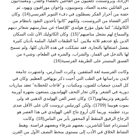
الإرادة، وبروتستنت كلفنيون من القائلين بالقضاء والقدر، ومعمدانيون
من القائلين بتجديد العماد، وسوينيون، وإخوان مورافيون ويهود، ثم
حفنة من أحرار الفكر يصطلون في دفء التنوير الفرنسي(14). وكان
أكثر القضاة من البروتسنت، ولكنهم "كانوا يأخذون النقود بانتظام من
الكاثوليك" كما يقول مؤرخ هولندي "للإغضاء عن ممارستهم شعائر دينهم
والسماح لهم بشغل مناصبهم"(15). وكان الكاثوليك الآن ثلث السكان
الذين بلغ عددهم ثلاثة ملايين. أما الطبقات العليا، الملمة بأديان كثيرة
بفضل اشتغالها بالتجارة، فقد تشككت في هذه الأديان كلها، ولم تسمح
لها بالتدخل في القمار، والشراب، والشره في الطعام، وشيء من
الفسق المتستر على الطريقة الفرنسية(16).
وكانت الفرنسية لغة المثقفين. وكثرت المدارس، واشتهرت جامعة
لايدن بدراساتها في الطب التي أحيت ذكر بويهافي العظيم. وكان في
كل المدن جمعيات للفنون، ومكتبات، و "قاعات للخطابة" تعقد مباريات
دورية في الشعر. وكان تجار التحف الهولنديون يتمتعون بشهرة أوربية
بكنوزهم وتزييفاتهم(17). وكان عصر الفن الهولندي الذهبي قد ولى
بموت هوبيما (1709)، ولكن كورنيلس تروست كان على الأقل صدى
يردد عظمته. وربما كان أروع نتاج الفن الهولندي في هذا العصر هو
الزجاج الرقيق المنقط أو المحفور بأبر من الماس(18). وكانت
أمستردام عشاً للناشرين، بعضهم شرفاء وبعضهم قراصنة. وهبط
النشاط الخلاق في الأدب إلى مستوى منحط النصف الأول من القرن