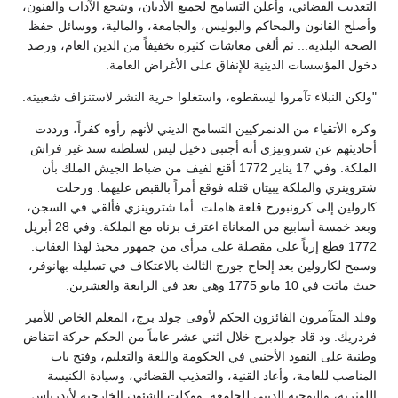
التعذيب القضائي، وأعلن التسامح لجميع الأديان، وشجع الآداب والفنون،
وأصلح القانون والمحاكم والبوليس، والجامعة، والمالية، ووسائل حفظ
الصحة البلدية... ثم ألغى معاشات كثيرة تخفيفاً من الدين العام، ورصد
دخول المؤسسات الدينية للإنفاق على الأغراض العامة.
"ولكن النبلاء تآمروا ليسقطوه، واستغلوا حرية النشر لاستنزاف شعبيته.
وكره الأتقياء من الدنمركيين التسامح الديني لأنهم رأوه كفراً، ورددت
أحاديثهم عن شترونيزي أنه أجنبي دخيل ليس لسلطته سند غير فراش
الملكة. وفي 17 يناير 1772 أقنع لفيف من ضباط الجيش الملك بأن
شتروينزي والملكة يبيتان قتله فوقع أمراً بالقبض عليهما. ورحلت
كارولين إلى كرونبورج قلعة هاملت. أما شتروينزي فألقي في السجن،
وبعد خمسة أسابيع من المعاناة اعترف بزناه مع الملكة. وفي 28 أبريل
1772 قطع إرباً على مقصلة على مرأى من جمهور محبذ لهذا العقاب.
وسمح لكارولين بعد إلحاح جورج الثالث بالاعتكاف في تسليله بهانوفر،
حيث ماتت في 10 مايو 1775 وهي بعد في الرابعة والعشرين.
وقلد المتآمرون الفائزون الحكم لأوفى جولد برج، المعلم الخاص للأمير
فردريك. ود قاد جولدبرج خلال اثني عشر عاماً من الحكم حركة انتفاض
وطنية على النفوذ الأجنبي في الحكومة واللغة والتعليم، وفتح باب
المناصب للعامة، وأعاد القنية، والتعذيب القضائي، وسيادة الكنيسة
اللوثرية، والتوجيه الديني للجامعة. ووكلت الشئون الخارجية لأندرياس