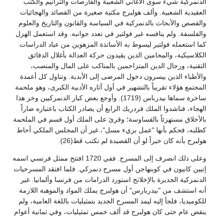
الدنمركية شيء سوى الأغاني الشعبية والفارصات والترانيم والكتب
العقيدية الشعبية. وألف هولبرج مكتية صغيرة من القصائد والهجائيات
والقصص والأبحاث بالدنمركية في السياسة والقانون والتاريخ والعلوم
والفلسفة. ولم ينافسه غير فولتير في تعدد جوانبه. وقد استعمل الهزل
كما استعمله فولتير ليسوط به الأساتذة المزهوين من عباد الدراسات
الكلاسيكية، والمحامين الذين يقيدون حركة العدالة بأغلال الدقائق
التقنية، ورجال الدين المتزاحمين بالمناكب على المال والمنصب،
والأطباء الذين ييسرون دخول المرضى إلى الأبدية. وتناول كل أعمدة
المجتمع هؤلاء تقريباً بالتشهير في أول آثاره الأدبية الكبرى، وهو ملحمة
ساخرة سماها بيدرباس (1719). وأوجع بعض كبار الدنمركيين وخز هذا
الهجاء، فناشدوا الملك فردريك الرابع أن يصادر الكتاب باعتباره ضاراً
بالأخلاق مستهزئاً بالقساوسة؛ وقرئ على الملك أول قسم في الملحمة
كطلبه، فحكم بأنها "عمل بريء مسل"، غير أن المجلس الملكي أحاط
هولبرج بأنه كان خيراً لو أن القصيدة لم تكتب قط(26).
وعلى ذلك انصرف إلى المسرح. ففي 1720 افتتح ممثل فرنسي اسمه
إتيين كابيون في كوبنهاجن أول مسرح دنمركي. فلما افتقد المسرحيات
الدنمركية الجديرة بالإخلاتج استورد الدرامات من فرنسا وألمانيا. غير
أنه استشف من "بيدربارس" أن هولبرج يملك المواد والموهبة اللازمة
للكوميديا، فلجأ إليه ليمد المسرح الجديد بتمثيليات باللغة العامية، ولم
ينقض عام حتى كان هولبرج قد ألف خمس تمثيليات، وفي ثمانية أعوام