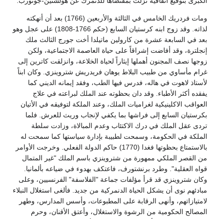
الكبرى بتوقيع اتفاقية نزلت بمقتضاها للدنمرك عن هولشتين-جوتورب.
ومات فردريك الخامس في الثالثة والأربعين (1766) بعد أن أنهكته
لذاته. وقد زوج ابنه كرستيان السابع (حكم 1766-1808) على عجل وهو
بعد في السابعة عشرة من كارولين ماتيلدا أخت جورج الثالث ملك
إنجلترة، وقد أفاضت إشراقاً على حياة العاصمة الاجتماعية، ولكن
زوجها نصف المجنون أهملها إيثاراً لحياة الخلاعة، وانزلقت كاترين إلى
غرام مأساوي من طبيب البلاط يوهان فريدريش شتروينزي. وكان ابناً
لأستاذ لاهوت في هاله، فدرس فيها الطب، وفقد إيمانه الديني كما
يفقده أكثر الأطباء. وقد دان بحظوته عند الملك لبراعته في علاج
العواقب الاكلينيكية لغراميات الملك، وعند الملكة لتوفيقه في الأتيان
بكرستيان السابع إلى فراشها بما يكفي لإنجاب وريث للعرش. فلما
تردى عقل الملك في درك الاكتئاب وعدم المبالاة، وزادت سلطة
الملكة في الحكومة، وسمحت لطبيبة بإدارة سياستها كما سمحت له
بالاستمتاع بحظوتها فغدا (1770) حاكم الدولة الفعلي. وخرجت الأوامر
من القصر الملكي ممهورة من شتروينزي باسم الملك "غير المتمال
قواه العقلية". وطرد برنشتورف، فاعتكف بهدوء في ضياعه بألمانيا.
وكان شتروينزي قد قرأ مؤلفات جماعة "الفلاسفة" الفرنسيين، وعلى
مبادئهم نوى أن يشكل الحياة الدنمركية من جديد. فألغى استغلال النبلاء
لامتيازاتهم، وأنهى الرقابة على المطبوعات، وأسس المدارس، وطهر
المصالح الحكومية من الرشوة والاستغلال، وأعتق الأقنان، وحرم