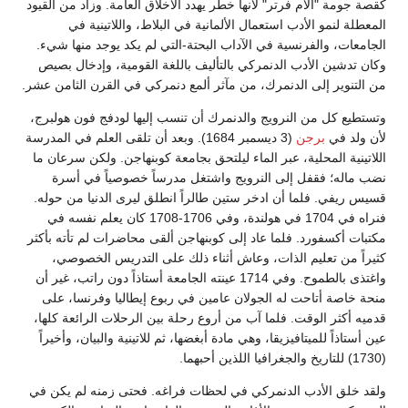
كقصة جومة "آلام فرتر" لأنها خطر يهدد الأخلاق العامة. وزاد من القيود
المعطلة لنمو الأدب استعمال الألمانية في البلاط، واللاتينية في
الجامعات، والفرنسية في الآداب البحتة-التي لم يكد يوجد منها شيء.
وكان تدشين الأدب الدنمركي بالتأليف باللغة القومية، وإدخال بصيص
من التنوير إلى الدنمرك، من مآثر ألمع دنمركي في القرن الثامن عشر.
وتستطيع كل من النرويج والدنمرك أن تنسب إليها لودفج فون هولبرج،
لأن ولد في
برجن
(3 ديسمبر 1684). وبعد أن تلقى العلم في المدرسة
اللاتينية المحلية، عبر الماء ليلتحق بجامعة كوبنهاجن. ولكن سرعان ما
نضب ماله؛ فقفل إلى النرويج واشتغل مدرساً خصوصياً في أسرة
قسيس ريفي. فلما أن ادخر ستين طالراً انطلق ليرى الدنيا من حوله.
فنراه في 1704 في هولندة، وفي 1706-1708 كان يعلم نفسه في
مكتبات أكسفورد. فلما عاد إلى كوبنهاجن ألقى محاضرات لم تأته بأكثر
كثيراً من تعليم الذات، وعاش أثناء ذلك على التدريس الخصوصي،
واغتذى بالطموح. وفي 1714 عينته الجامعة أستاذاً دون راتب، غير أن
منحة خاصة أتاحت له الجولان عامين في ربوع إيطاليا وفرنسا، على
قدميه أكثر الوقت. فلما آب من أروع رحلة بين الرحلات الرائعة كلها،
عين أستاذاً للميتافيزيقا، وهي مادة أبغضها، ثم للاتينية والبيان، وأخيراً
(1730) للتاريخ والجغرافيا اللذين أحبهما.
ولقد خلق الأدب الدنمركي في لحظات فراغه. فحتى زمنه لم يكن في