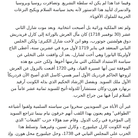
وفيما عدا هذا لم يكن له سلطة التشريع. وتضافرت روسيا وبروسيا
والدنمرك لتأييد هذا الدستور لأنه يحبذ سياسة السلام ويكبح النزعات
الحربية للملوك الأقوياء.
ولم تعد الملكية وراثية بل أصبحت انتخابية. وبعد موت شارل الثاني
عشر (30 نوفمبر 1718) كان مآل العرش بالوراثة إلى كارل فريدريش
دوق هولشتين جوتورب، وهو ابن لأخت شارل الكبرى؛ ولكن الجلس
النيابي المنعقد في يناير 1719 لأول مرة في عشرين سنة، أعطى التاج
لأولريكا اليانورا وهي أخت لشارل، بعد أن وافقت على التخلي عن
سياسة الاستبداد الملكي التي مارسها أخوها. ولكن حتى مع هذه
الموفقة تبين أنها عسيرة القياد، وفي 1720 أقنعت بالنزول عن العرش
لزوجها الحاكم فردريك الأول أمير هسي-كاسل الذي أصبح الآن فردريكاً
الأول ملك السويد. وبفضل الإرشاد الحكيم الذي بذله الكونت آرفيد
برنهارد هورن-وكان مستشاراً للدولة-أتيح للسويد ثمانية عشر عاماً من
السلام لترأ فيها من جراح الحرب.
غير أن الأباة من السويديين سخروا من سياسته السلمية ولقبوا أشياعه
"الطواقي" وهم يعنون بهذا اللقب أنهم خرفون نيام بينما تتراجع السويد
إلى المؤخرة في ركب الدول. وقام ضد هؤلاء حزب "القبعات" الذي
كونه الكونت كارل جيلنبورج.، وكارل تسين، وغيرهما. وتسلط هذا
الحزب على المجلس النيابي في 1738، وحل جيلنبورج محل هورن. وإذ