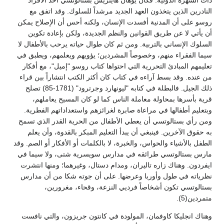
ذات الشهرة الدولية. فكان يوهان هاينريش بستالوتسي أحد الأفراد
النادرين الذين يتخذون العهد الجديد مرشداً للسلوك. وقد اتفق مع
روسو على أن المدنية أفسدت الإنسان، ولكنه أحس أن الإصلاح يمكن
أن يأتي لا عن طريق القوانين والنظم الجديدة، ولكن بإعادة تكوين
السلوك الإنساني بالتربية. ومن ثم كان طوال حياته يرحب بالأطفال لا
سيما الفقراء منهم، وخصوصاً المشردين؛ يؤويهم ويعلمهم، ويطبق في
تعليمهم المبادئ التحررية التي احتواها كتاب روسو "إميل"، مع أفكار
من عنده. وقد بسط آراءه في كتاب كان أكثر الكتب انتشاراً بين قراء
ذلك الجيل. فالبطلة في كتابه "ليونهارد وجرترود" (1781-85) تصلح
قرية بأسرها بمحاولة معاملة الناس كما لو كان المسيح يعاملهم،
وبتعليم أطفالها في مراعاة صابرة لغرائزهم واستعداداتهم الفطرية.
ومن رأي بستالوتسي أن يعطي الأطفال من الحرية القدر الذي تسمح
به حقوق الآخرين. فينبغي أن يبدأ التعليم المبكر بالقدوة، وأن يعلم
الطفل بالأشياء والحواس، والخبرة، لا بالكلمات أو الأفكار أو الصم. وقد
مارس بستالوتسي طرائقه في مدارس سويسرية شتى، ولا سيما في
ايفردون. وهناك زاره تاليران، ومدام دستال، وغيرهما؛ ومنها انتشرت
نظرياته في طول وأوربا وعرضها. على أن جوته شكا من أن مدارس
بستالوتسي تكون أشخاصاً فرديي النزعة، وقحاء، مغرورين،
متمردين(5).
وهناك انجليكا كاوفمان، المولودة في كانتون جريزون، والتي نافست