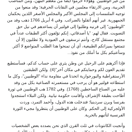
من غير الوطنيين. وهؤلاء حرموا أيضاً من معظم المهن، ومن المناصب
الحربية، ومن الارتقاء معلمين في النقابات الحرفية؛ وقد منعوا من
توجيه الملتمسات إلى المجلس الأكبر والمجلس الأصغر اللذين يحكمان
الجمهورية. غير أنهم أثقلوا بالضرائب. وفي 4 أبريل 1766 ذهب وفد من
"الوطنيون" إلى فرنيه وطلبوا إلى فولتير أن يساعدهم في نيل حق
التصويت. فقال لهم: "يا أصدقائي، إنكم تؤلفون أكثر الطبقات عدداً في
مجتمع مستقل كادح، وأنتم ترسفون في العبودية ولا تطلبون إلا أن
تتمتعوا بميزاتكم الطبيعية، أي أن تمنحوا هذا الطلب المتواضع لا أكثر.
وسأعنيكم بكل ما أملك من نفوذ...
فإذا أكرهتم على الرحيل عن وطن يثري على حساب كدكم، فسأستطيع
تقديم العون لكم وحمايتكم في مكان آخر"(4). ولكن الطبقتين
الأرستقراطية والبورجوازية اتحدتا في مقاومة نداء "الوطنيين"، وكل ما
استطاعه فولتير هو أن يرحب في مستعمرته الصناعية بكل من وفد
عليه من الصناع الساخطين (1768). وفي 1782 هب الوطنيين في ثورة
أطاحت بطبقة الإشراف وأقامت حكومة نيابية. ولكن النبلاء استنجدوا
بفرنسا وبرن سردينيا؛ فتدخلت هذه الدول، وأخمد التمرد، وردت
الأولجركية إلى الحكم. وكان على الوطنيين أن ينتظروا مجيء الثورة
الفرنسية لتأتيهم بالحرية.
وأنجبت الكانتونات في ثلث القرن الذي نحن بصدده بعض الشخصيات