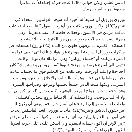
الثامن عشر، ولكن حوالي 1780 غذت حركة إحياء للأدب شاعراً
مطبوعاً هو فلليم بلدريدك.
ويروي بوزويل أن صديقاً له أخبره أنه سيجد الهولنديين "سعداء في
غبائهم"(19)؛ ولكن بوزويل كتب من أوترخت يقول "إننا نعقد اجتماعات
متألقة مرتين في الأسبوع، وحفلات خاصة كل مساء تقريباً.. وفي
زمرتنا سيدات جميلات محبوبات هن من الكثرة بحيث لا تستطيع
الصحائف الكثيرة أن توفيهن حقهن من الثناء"(20) وأروع الصفحات في
مذكرات بوزويل السريعة الموجزة عن هولندة تلك التي تصف غرامه
المتردد بزيليده أو "حسناء زويلين"-وهي ايزابيللا فان تويل. وكانت
تنتمي إلى أسرة عريقة مرموقة؛ فأبوها "سيد زويلين وفستبروك" كان
أحد حكام إقليم أوترخت. وقد تلقت من التعليم فوق ما تحتمل، فباتت
تجر بهرطقاتها في فخر، وهزأت بالتقاليد، والأخلاق، والدين، ومراتب
الشرف، ولكنها فتنت الناس جميعاً بحسنها ومرحها وصراحتها المثيرة.
وقد أحجمت عن الزواج المهذب الوفي، وكتبت تقول "لو لم يكن لي أب
ولا أم لما تزوجت.. ولا اغتبطت كل الاغتباط بزوج يتخذني كخليلته؛
ولقلت له "لا تنظر إلى الوفاء على أنه واجب. فما ينبغي أن يكون لك
غير حقوق العاشق وغيرته"(21). فأجاب بوزويل أشد الفاسقين إلحاحاً
في أوربا "يا للعار يا زيليدتي، أي أوهام هذه" ولكنها أصرت على موقفها
"إني لأوثر أن أكون غسالة لحبيبي، وأن أسكن علية، على حرية أسرنا
الكبيرة الجرداء وآداب سلوكها المهذب"(22).