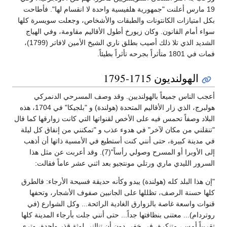
19 مارس أعلنت "جمهورية هلفيسية واحدة لا انقسام لها". فأطاحت
بكل امتيازات الكانتونات والطبقات والأشخاص، وجعلت سويسرة كلها
سواء أمام القانون. وكان زيورخ أطول الأقاليم مقاومة، وفي الهياج
الشديد الذي تلا ذلك أصيب بطلق ناري الشيخ الأمين لافاتر (1799)،
فمات في 1801 متأثراً بجرحه تأثراً بطيئاً.
الهولنديون 1715-1795
أعجب الناس جميعاً بالهولنديين. وقد وصف المسرحي الدنمركي
هولبرج، الذي زار الأقاليم المتحدة (هولندة) و "بلجيكا" في 1704، هذه
البلاد وصفاً تحمس فيه على الأخص لقنواتها التي كانت زوارقها كما قال
"تنقلني من مكان لآخر" في هدوء عذب و "تمكنني من إنفاق كل ليلة
في مدينة كبيرة، حتى أنني كنت أستطيع في الأمسية ذاتها أن أذهب
إلى الأوبرا أو المسرح وصولي رأساً"(7). وقد أعربت عن مثل هذا
السرور الليدي ماري ورتلي مونتجيو بعد اثني عشر عاماً فقالت:
"إن هذا البلد كله (هولندة) يبدو وكأنه حديقة فسيحة الأرجاء: فالطرق
كلها حسنة الرصف، تظللها على الجانبين صفوف الأشجار، وتحفها
قنوات واسعة غاصة بالزوارق الغادية الرائحة... وكل الشوارع (في
روتردام)... معتنى بنظافتها جداً... حتى أنني جلت بأرجاء المدينة كلها
تقريباً أمس، متنكرة، في خفى دون أن تنالني لوثة قذر واحدة، وترى