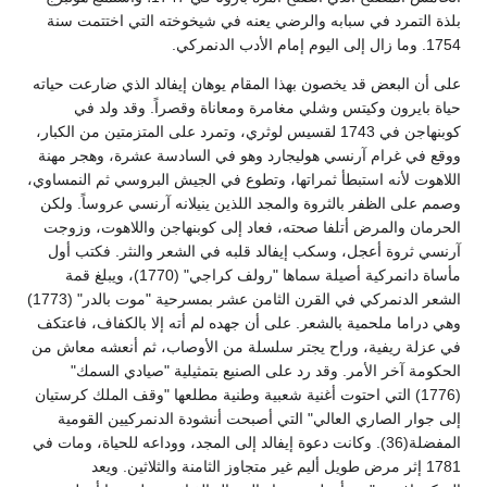
بلذة التمرد في سبابه والرضي يعنه في شيخوخته التي اختتمت سنة
1754. وما زال إلى اليوم إمام الأدب الدنمركي.
على أن البعض قد يخصون بهذا المقام يوهان إيفالد الذي ضارعت حياته
حياة بايرون وكيتس وشلي مغامرة ومعاناة وقصراً. وقد ولد في
كوبنهاجن في 1743 لقسيس لوثري، وتمرد على المتزمتين من الكبار،
ووقع في غرام آرنسي هوليجارد وهو في السادسة عشرة، وهجر مهنة
اللاهوت لأنه استبطأ ثمراتها، وتطوع في الجيش البروسي ثم النمساوي،
وصمم على الظفر بالثروة والمجد اللذين ينيلانه آرنسي عروساً. ولكن
الحرمان والمرض أتلفا صحته، فعاد إلى كوبنهاجن واللاهوت، وزوجت
آرنسي ثروة أعجل، وسكب إيفالد قلبه في الشعر والنثر. فكتب أول
مأساة دانمركية أصيلة سماها "رولف كراجي" (1770)، ويبلغ قمة
الشعر الدنمركي في القرن الثامن عشر بمسرحية "موت بالدر" (1773)
وهي دراما ملحمية بالشعر. على أن جهده لم أته إلا بالكفاف، فاعتكف
في عزلة ريفية، وراح يجتر سلسلة من الأوصاب، ثم أنعشه معاش من
الحكومة آخر الأمر. وقد رد على الصنيع بتمثيلية "صيادي السمك"
(1776) التي احتوت أغنية شعبية وطنية مطلعها "وقف الملك كرستيان
إلى جوار الصاري العالي" التي أصبحت أنشودة الدنمركيين القومية
المفضلة(36). وكانت دعوة إيفالد إلى المجد، ووداعه للحياة، ومات في
1781 إثر مرض طويل أليم غير متجاوز الثامنة والثلاثين. ويعد