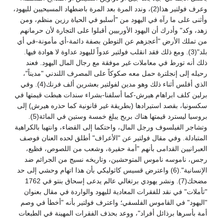
وعرف فولتير هذا(2)، وندد المرة بعد المرة باضطهاد المسيحيين لليهود،
وأثنى على ما رآه في اليهود من "أسلبو في الحياة رزين منظم، ومن
زهد، وكد" وأدرك أن اليهود الأوربيين أقبلوا على التجارة لأن حرمانهم
من تملك الأرض "أعجزهم عن التوطن بصفة دائمة-أي مأمونة-في أي
بلد"(3). ومع ذلك فقد انقلب فولتير عدواً لليهود عداوة لا هوادة فيها.
ذلك أنه تورط في معاملات غير موفقة مع رجال المال اليهود. فعند
رحيله إلى إنجلترة حمل معه صكوكاً على المصرف اللندني "مديناً"،
الذي أفلس أثناء ذلك وهو مدين لفولتير بعشرين ألف فرنك(4). وفي
برلين كلف ابراهام هيرش-كما أسلفنا-بشراء سندات هبطت قيمتها في
سكسونيا، بقصد استيرادها (بطريقة غير قانونية كما حذره هيرش) إلى
بروسيا ليسترد قيمتها هناك بربح يبلغ خمسة وستين في المائة(5).
وتشاجر الفيلسوف ورجل المال، واحتكما إلى القضاء، وانتهيا بالكراهية
المتبادلة. وفي مقال فولتير عن "الأعراف" أطلق لحده العنان فوصف
العبرانيين القدامى بأنهم "أمة حقيرة، وشعب من اللصوص، فظيع،
رجس، ناموسه ناموس المتوحشين، وتاريخه نسيج من الجرائم ضد
الإنسانية".(6) واعترض قسيس كاثوليكي بأن هذا اتهام وحشي إلى حد
مضحك(7). ونشر يهودي برتغالي عالم يدعى إسحاق بنتو في 1762
"تأملات" في نقد للفقرات المعادية لليهود والواردة في مقال بعنوان
"اليهود" في القاموس الفلسفي؛ واعترف فولتير بأنه "أخطأ في وصم
أمة بأسرها برذائل أفراد"، ووعد بحذف الفقرات المهينة في الطبعات