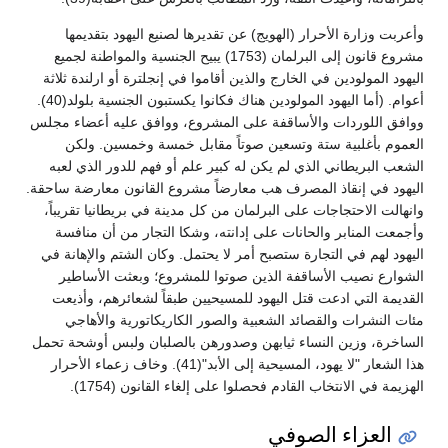
وأعربت وزارة الأحرار (الهويج) عن تقديرها لصنيع اليهود بتقديمها
مشروع قانون إلى البرلمان (1753) يبيح الجنسية والمواطنة لجميع
اليهود المولودين في الخارج والذين أقاموا في إنجلترة أو ارلندة ثلاثة
أعوام. (أما اليهود المولودين هناك فكانوا يكستبون الجنسية بلولد(40).
ووافق اللوردات والأساقفة على المشروع، ووافق عليه أعضاء مجلس
العموم بأغلبية ستة وتسعين صوتاً مقابل خمسة وخمسين. ولكن
الشعب البريطاني الذي لم يكن له كبير علم أو فهم للدور الذي لعبه
اليهود في إنقاذ المصرف هب معارضاً مشروع القانون معارضة ساحقة.
وانهالت الاحتجاجات على البرلمان من كل مدينة في بريطانيا تقريباً،
وأجمعت المنابر والحانات على إدانته، وشكا التجار من أن منافسة
اليهود لهم في التجارة ستصبح أمر لا يحتمل. وكان الشتم والإهانة في
الشوارع نصيب الأساقفة الذين صوتوا للمشروع؛ وبعثت الأساطير
القديمة التي ادعت قتل اليهود للمسيحيين طبقاً لشعائرهم، وأذيعت
مئات النشرات والقصائد الشعبية والصور الكاريكاتورية والأهاجي
الساخرة، وزين النساء ثيابهن وصدورهن بالصلبان ولبس أوشحة تحمل
هذا الشعار "لا يهود، المسيحية إلى الأبد"(41). وخاف زعماء الأحرار
الهزيمة في الانتخاب القادم فحصلوا على إلغاء القانون (1754).
العزاء الصوفي