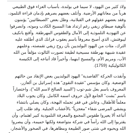
ولاذ كثير من اليهود، لا سيما في بولندة، بأسباب العزاء فوق الطبيعي
هرباً من معاناتهم الأرضية. وأتلف بعضهم بصرهم بإدمان قراءة التلمود،
وفقد بعضهم عقولهم في القبلانية، وظل بعض "الصبطائيين" يؤمنون
بألوهية صبطاي زيفي رغم ارتداد هذا المسيح الكاذب وموته، وانصرفوا
عن التهودية التلموذية إلى الآمال والطقوس المهرطقة. وأقنع يانكيف
ليبوفتش، الذي أصبح معروفاً باسم يعقوب فرانك الذي أطلقه عليه
الترك، مئات من اليهود البولنديين بأن روح زيفي تقمصته، وعلمهم
عقيدة شبيهة بهرطقة مسيحية لطيفة تصورت الثالوث مؤلفاً من الله
الآب، ومريم الأم، والمسيح ابنهما، وأخيراً قاد أتباعه إلى الكنيسة
الكاثوليكية (1759).
وأنقذت الحركة "القاصدية" اليهود البولنديين بعض الإنقاذ من حالتهم
الوضعية. وكان مؤسس "عقيدة التقوى" هذه إسرائيل بن ألعازر،
المعروف باسم بعل شم-توب ("السيد الصالح لاسم الله")، واختصاراً
باسم "بشت" الجامع لأول حروف اسمه الكامل. وكان يجوب البلاد
معلماً للأطفال، وعاش في فقر تجمله البهجة، وكان يصلي بانتشاء
ويشفي المرضى شفاء "معجزياً" بالأعشاب الجبلية. وقد طلب إلى
أتباعه ألا يعيروا طقوس المجمع والمعرفة التلمودية كبير اهتمام، وأن
يقتربوا إلى الله رأساً في شركة متواضعة ولكنها حميمة، وأن يبصروا
الله ويحبوه في شتى صور الطبيعة ومظاهرها، في الصخور والأشجار،