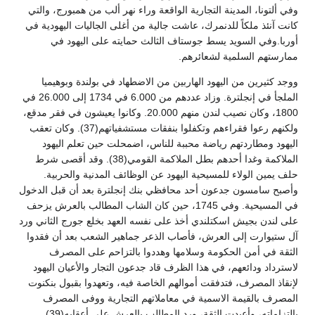
وفي ألتونا، المدينة التجارية الواقعة وراء نهر ألب من همبورج، والتي
كانت آنئذ ملكاً للدنمرك، عاشت جالية من أغلى الجاليات اليهودية في
أوربا.وفي السويد يسط جوستاف الثالث حمايته على اليهود في
ممارستهم السلمية لشعائرهم.
ووجد كثيرين من اليهود الهاربين من الاضطهاد في بولندة وبوهيميا
الملجأ في إنجلترة. وزاد عددهم من 6.000 في 1734 إلى 26.000 في
1800، وكان نصيب لندن منهم 20.000. وكانوا يعيشون في فقر مدقع،
ولكنهم رعوا فقراءهم وتكفلوا بنفقات مستشفياتهم(37). وكان تعقب
اليهود ومطاردتهم رياضة محببة للناس، اضمحلت حين تعلم اليهود
الملاكمة وغدا أحدهم بطل الملاكمة القومي(38). وقد أقصى شرط
حلف يمين الولاء للمسيحية اليهود عن الوظائف المدنية والحربية.
وأصبح سامسون جدعون أحد محافظي بنك إنجلترة بعد أن قبل الدخول
في المسيحية. وفي 1745، حين كان الشاب المطالب بالعرش يزحف
على لندن بجيش اسكتلندي أخذ على نفسه العهد بخلع جورج الثاني ورد
آل ستيوارت إلى العرش، فأصاب الذعر جماهير الشعب بعد أن فقدوا
الثقة في أمن الحكومة وسلامها وهددوا بالتزاحم على المصرف
لاسترداد ودائعهم، في هذا الظرف قاد جدعون التجار والأعيان اليهود
لإنقاذ المصرف، فتدفقت أموالهم الخاصة فيه، وتعهدوا بقبول بنكنوت
المصرف بالقيمة الاسمية في معاملاتهم التجارية ووفى المصرف
بالتزاماته، وأعيدت الثقة، ورد المطالب بالعرش على أعقابه(39).