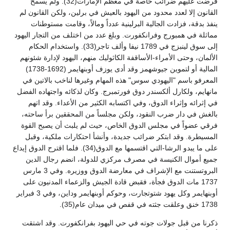
فرضت عليهم ضرائب خاصة في معظم الإمارات(32). ولم يسمح
القانون إلا لعدد محدود من اليهود بالعيش في برلين، ولكن القانون لم
ينفذ بدقة، فزادت الجالية البرلينية عدداً ومالاً، وقامت مستوطنات
مماثلة في همبورج وفرانكفورت. وبلغ عدد من اختلف من التجار اليهود
إلى سوق لينبزج في 1789 نيفا وألف تاجر(33). واستخدام الحكام
الألمان، وحتى الأمراء-الأساقفة الكاثوليك منهم، اليهود لإدارة شئونهم
المالية أو لتموين جيوشهمز وقد أدى يوزف أوبنهايمر (1692-1738)
المعرفو باسم "اليهودي سوس" هذه المهام وغيرها لناخب بالاتين في
مانهايم، ولكارل ألكسندر دوق فورتمبرج. وكان لذكائه واجتهاده الفضل
في إثرائه وإثراء الدوق، وفي اكتسابه الكثير من الأعداء. وقد اتهم
بالغش في دار ضرب النقود، ولكن مجلساً من المحققين برأ ساحته،
فرقي عضواً في مجلس الدوق الخاص، حيث لم يلبث أن يصبح القوة
المسيطرة. وقد ابتكر ضرائب جديدة، وأنشأ احتكارات ملكية، وقبل
على ما يبدو الرشا-التي اقتسمها مع الدوق(34). فلما اقترح الدوق إيداع
جميع أموال الكنيسة في مصرف مركزي للدولة، انضم رجال الدين
البروتستنت مع الإشراف في معارضة الدوق ووزيره. وفي 3 مارس
1737 مات الدوق فجأة، فقبض قادة الجيش والزعماء المدنيون على
أوبنهايمر وكل يهود شتوتجارت، وحوكم أوبنهايمر وداين، وفي 3 فبراير
1738 خنق وعلقت جثته في قفص في ميدان عام(35).
ذكرنا من قبل جولات جوته في حي اليهود بفرانكفورت. وقد اشتقت