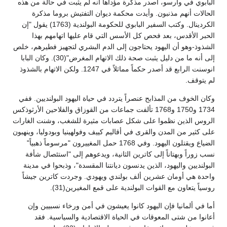
البابوي في وارسو، أصدر مذكرة مؤداها أنه لم يثبت في حالة من هذه
الحالات أنهم مذنبون. وأيدت محكمة ديوان التفتيش بروما مذكرة
الكردينال. وكتب السفير البابوي للحكومة البولندية (1763) يقول "إن
الحبر الأقدس، بعد فحص كل الأسس التي قام عليها اتهامهم بهذا
الشذوذ-وهو أن اليهود يحتاجون إلى الدم البشري لتجهيز فطيرهم، خلص
إلى أنه ما من دليل يثبت صحة ذلك الاتهام المغرض"(30). وكان البابا
انوسنت الرابع قد أصدر حكماً مماثلاً في 1247. ولكن الاتهام بالشذوذ
لم يتوقف.
وكان الخوف من المذابح عنصراً يتردد في حياة اليهود البولنديين. ففي
1734 و1750 و1768 تألفت جماعات من القوزاق والفلاحين الأرثوذكس
الروس الذين نظموا على شكل عصابات مثيرة للشغب، وشنت الغارات
على كثير من المدن والقرى في أقاليم كييف وفولهينيا وبودوليا، وينهبون
الضياع ويقتلون اليهود. وفي 1768 حمل المغييرون "مرسوماً ذهبياً"
نسب زوراً وبهتاناً إلى كاترين الثانية، ويدعوهم إلى "استئصال شأفة
البولنديين واليهود، الذين يدنسون ديانتنا المقسدة"، وذبحوا في مدينة
واحدة هي أومان عشرين ألف بولندي ويهودي. وجردت كاترين جيشاً
روسياً يتعاون مع القوات البولندية على قمع المغيرين(31).
أما في ألمانيا فإن اليهود كانوا يعيشون في أمن ورخاء نسبيين وإن
أعانوا من شتى المعوقات في الحياة الاقتصادية والسياسية. فقد