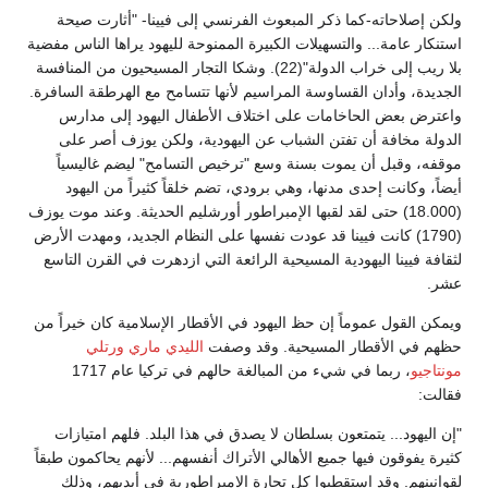
ولكن إصلاحاته-كما ذكر المبعوث الفرنسي إلى فيينا- "أثارت صيحة
استنكار عامة... والتسهيلات الكبيرة الممنوحة لليهود يراها الناس مفضية
بلا ريب إلى خراب الدولة"(22). وشكا التجار المسيحيون من المنافسة
الجديدة، وأدان القساوسة المراسيم لأنها تتسامح مع الهرطقة السافرة.
واعترض بعض الحاخامات على اختلاف الأطفال اليهود إلى مدارس
الدولة مخافة أن تفتن الشباب عن اليهودية، ولكن يوزف أصر على
موقفه، وقبل أن يموت بسنة وسع "ترخيص التسامح" ليضم غاليسياً
أيضاً، وكانت إحدى مدنها، وهي برودي، تضم خلقاً كثيراً من اليهود
(18.000) حتى لقد لقبها الإمبراطور أورشليم الحديثة. وعند موت يوزف
(1790) كانت فيينا قد عودت نفسها على النظام الجديد، ومهدت الأرض
لثقافة فيينا اليهودية المسيحية الرائعة التي ازدهرت في القرن التاسع
عشر.
ويمكن القول عموماً إن حظ اليهود في الأقطار الإسلامية كان خيراً من
حظهم في الأقطار المسيحية. وقد وصفت
الليدي ماري ورتلي
مونتاجيو
، ربما في شيء من المبالغة حالهم في تركيا عام 1717
فقالت:
"إن اليهود... يتمتعون بسلطان لا يصدق في هذا البلد. فلهم امتيازات
كثيرة يفوقون فيها جميع الأهالي الأتراك أنفسهم... لأنهم يحاكمون طبقاً
لقوانينهم. وقد استقطبوا كل تجارة الإمبراطورية في أيديهم، وذلك