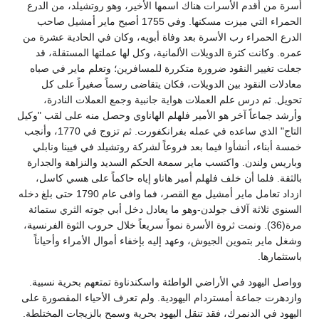
أسرة من أقدم الأسرات هناك اسمها الأخير، وهو روتشيلد، من الدرع
الحمراء التي ميزت مسكنها. وفي 1755 أصبح ماير أمشيل صاحب
الدرع الحمراء رب الأسرة بعد وفاة أبويه، وكان في الحادية عشرة من
عمره. وكانت كثرة الدويلات الألمانية، وكل لها عملتها المستقلة، قد
جعلت تغيير النقود ضرورة متكررة للمسافرين؛ وتعلم ماير في صباه
معادلات النقود بين الدويلات، فكان يتقاضى رسماً صغيراً على كل
تحويل. ثم درس علم العملات هواية جانبية وجمع العملات النادرة،
وأرشد جماعاً آخر هو الأمير فلهلم الهاناوي وحصل منه على لقب "وكيل
التاج" الذي ساعده في عمله بفرانكفورت. ثم تزوج في 1770، وأنجب
خمسة أبناء، أنشأوا فيما بعد فروعاً لشركة روتشيلد في فيينا ونابلي
وباريس ولندن. واكتسب ماير سمعة الحكم السديد والنزاهة والجدارة
بالثقة. فلما أن خلف فلهلم أمير هاناو إياه حاكماً على هسي كاسل،
ازداد تعامل ماير أمشيل مع القصر، فما وافى عام 1790 حتى بلغ دخله
السنوي ثلاثة آلاف جولدن-وهو ما يعادل دخل أبي جوته الثري ستمائة
مرة(36). ونمت ثروة الأسرة نمواً سريعاً خلال حروب الثوة الفرنسية،
وشغل ماير بتموين الجيوش، وعهد إليه بإخفاء أموال الأمراء وأحياناً
باستثمارها.
وواصل اليهود في الأراضي الواطئة واسكندناوة تمتعهم بحرية نسبية.
وازدهرت جماعة أمستردام اليهودية. ولم تعرف الأحياء المقصورة على
اليهود في الدنمرك، فقد تنقل اليهود بحرية وسمح بالزيجات المختلطة.