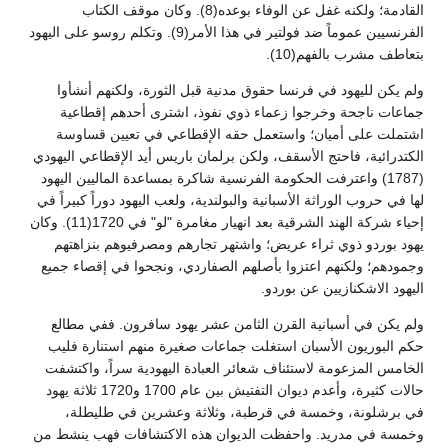
القادمة؛ ولكنه غفل عن الوفاء بوعده(8). وكان موقف الكتاب
الفرنسيين عموماً ضد فولتير في هذا الأمر(9). وتكلم روسو على اليهود
بتعاطف مشرب بالفهم(10).
ولم يكن لليهود في فرنسا حقوق مدنية قبل الثورة، ولكنهم أنشأوا
جماعات ناجحة وخرجوا زعماء ذوي نفوذ، اشترى أحدهم إقطاعية
اشتملت على أميان؛ واستعمل حقه الإقطاعي في تعيين قساوسة
الكتدرائية، فاحتج الأسقف، ولكن برلمان باريس أيد الإقطاعي اليهودي
(1787) واعترفت الحكومة الفرنسية شاكرة بمساعدة الماليين اليهود
لها في حروب الوراثة الأسبانية والبولندية، ولعب اليهود دوراً كبيراً في
إحياء شركة الهند الشرقية بعد انهيار مغامرة "لو" في 1720(11). وكان
يهود بوردو ذوي ثراء عريض؛ واشتهر تجارهم ومصرفيوهم بنزاهتهم
وجمودهم؛ ولكنهم اعتزوا بأصلهم الصفاردي، ونجحوا في إقصاء جميع
اليهود الاشكنازيين عن بوردو.
ولم يكن في أسبانية القرن الثامن عشر يهود سافرون. ففي مطالع
حكم البوريون الأسبان استغلت جماعات صغيرة منهم استنارة فليب
الخامس المزعومة لاستئناف شعائر العبادة اليهودية سراً، واكتشفت
حالات كثيرة، وأعدم ديوان التفتيش بين عام 1700 و1720 ثلاثة يهود
في برشلونة، وخمسة في قرطبة، وثلاثة وعشرين في طليطلة،
وخمسة في مدريد. واحفظت الديوان هذه الاكتشافات فهب ينشط من