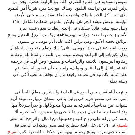
بتقوس مستديم في العمود الفقري. فلما بلغ الرابعة عشرة أوفد إلى
برلين لمزيد من دراستة التلمود، وهناك اتبع بحذافيره تقريباً أمر التلمود
الذي نصه "كل الخبز بالملح، واشرب الماء بمقدار، ونم على الأرض
اليابسة، وعش عيشة الحرمان، وليكن الناموس شغلك الشاغل"(45).
وظل سبع سنين قانعاً بسكناه في إحدى العليات يعم رغيف خبزه
الأسبوع بخطوط تحدد جرايته اليومية(46)، ويكسب الرزق الضئيل بنسخ
الوثائق بخطه الأنيق. وفي برلين أكب على آثار موسى بن ميمون،
ووجد الشجاعة في حياة "موسى الثاني" ذاك وتعلم منه ومن الحياة أن
ينزل بكبريائه إلى التواضع وبحدة طبعه من اللطف والمجاملة. وعلمه
رفقاؤه البرلينيون اللاتينية والرياضيات والمنطق، وقرأ لوك في ترجمة
لاتينية، وانتقل إلى ليبنتس وفولف، ولم يلبث أن عشق الفلسفة. ثم
تعلم كتابه الألمانية في نصاعه رقيقة ندر أن تجاهد لها نظيراً في أدب
وطنه جيله.
وانتهت أيام فقره حين أصبح في الحادية والعشرين معلمً خاصاً في
أسرة صاحب مصنع حرير في برلين يدعى إسحاق برنهارت، وبعد أربع
سنوات عين محاسباً بالشركة ثم مندوباً متجولاً لها، وأخيراً شريكاً فيها.
وقد احتفظ بصلة العمل هذه بنشاط حتى نهاية عمره، لأنه اعتزم ألا
يعتمد في رزقه على رواج كتبه وحصيلتها من المال. والراجح أنه التقى
بليسنج
في 1754، على لعبة شطرنج فيما يبدو، وهكذا بدأت صداقة
اتصلت حتى موت ليسنج رغم ما بينهما من خلافات فلسفية. كتب
لسينج