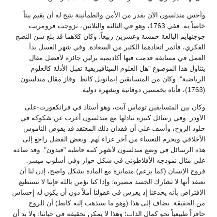
وأحس مندلسون الآن بقدر من الأمن والطمأنينة يتيح له أن يقيم بيتاً
خاصاً به. ففي 1763، وهو في الثالثة والثلاثين، تزوجت فرومريت
جوجنهايم البالغة خمسة وعشرين ربيعاً. وكان كلاهما قد بلغ سن النضج
الفكري، فأثمر اتحادهما الكثير من السعادة. وفي شهر العسل بدأ
العمل في مسابقة قدمت فيها أكاديمية برلين جائزة لأفضل مقال
يتناول هذا الموضوع "هل العلوم الميتافيزيقية تقبل الأدلة كالعلوم
الرياضية". وكان من المتسابقين إيمانويل كانط. وفاز مقال مندلسون
(1763)، فأتاه بخمسين دوقاتية وبشهرة دولية.
وكان بين المتسابقين توماس آبت، وهو أستاذ في فرانكفورت-على
الأودر. وفي رسائل كثيرة تبادلها مع مندلسون أعرب عن شكوكه في
خلود الروح، وأسف على أن فقدان ذلك المعتقد قد يقوض الناموس
الأخلاقي ويحرم التعساء من آخر عزاء لهم. وبعض الفضل راجع إلى
هذه الرسائل في وضع مندلسون لأشهر كتبه قاطبة "فيدون". وقد صاغه
على مثال نموذجه الأفلاطوني في شكل حوار وفي أسلوب ميسر.
فروح الإنسان (كما يزعم) متمايزة مع المادة بشكل واضح، إذن لنا أن
نعتقد أنها لا تشارك الجسد مصيره؛ وإذا كنا نؤمن بالله فإننا لا نستطيع
الافتراض بأنه يخدعنا إذ يغرس في عقولنا أملاً دون أن يكون له إحساس
من الحقيقة. يضاف إلى هذا (وهو ما سيذهب إليه كانط) أن للروح
حافزاً طبيعياً نحو كمال الذات؛ وهذا لا يمكن تحقيقه في حياتنا؛ ولا بد أن