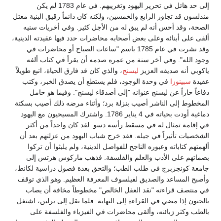
إلى حد هائل في تحرير اليهود وتغريبهم. في عام 1783 لم يكن
مندلسون قد تجاوز الرابع والخمسين، ولكنه كان دائماً رقيق البنية معتل
الصحة، وقد أحس أنه لم يبق له من الأجل كثير. وفي أخريات سنيه
ألقى على أبنائه وعلى بعض أصحابه محاضرات حدد فيها عقيدته الدينية،
وقد نشرت في عام 1785 باسم "ساعات الصباح أو محاضرات في
وجود الله". وفي آخر سنة من عمره صدمه أن يقرأ في كتاب ألفه
ياكوبي أنه صديقه العزيز
ليسنج
، والذي كان قد فارق الحياة، اتبع طويلاً
عقيدة
سبينوزا
في وحدة الوجود، فلم يستطع أن يصدق الخبر، وكتب
دفاعاً حاراً عن ليسنج عنوانه "إلى أصدقاء ليسنج". وفيما هو حامل
المخطوط إلى الناشر أصيب بنزلة برد؛ وأثناء مرضه ذلك أصيب بسكتة
دماغية أودت بحياته في 4 يناير 1786. واشترك المسيحيون مع اليهود
في إقامة تمثال له في مسقط رأسه دسو. لقد كان واحداً من أكثر
الشخصيات تأثيراً في جيله. فقد خرج شباب اليهود من عزلتهم بعد أن
ألهمتهم كتاباته وعبوره الناجح للفواصل الدينية، ولم يلبثوا أن تركوا
بصماتهم على الأدب والعلم والفلسفة. فذهب ماركوس هرتس إلى
جامعة كونجزبرج في طلب الطب؛ والتحق بعدة فصول دراسية لكانط،
وأصبح المساعد والصديق لفيلسوف المعرفة العظيم. وهو الذي توقف
في منتصف قراءته "نقد العقل الخالص" مخطوطاً مخافة أن يصاب
بالجنون إذا مضي في القراءة إلى النهاية. فلما نقل إلى برلين، اشتغل
بالطب وكثر زبائنه، وألقى محاضرات في الفيزياء والفلسفة على