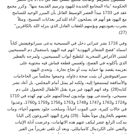
الحكومة "بناء المجامع الجديدة لليهود وترميم القديمة منها". وكرر مجمع
عقد في 1733 مبدأ العصر الوسيط القائل بأن المبرر الوحيد للتسامح
مع اليهود هو أنهم قد يصلحون "أداة للتذكير بعذابات المسيح، ومثلاً
يضرب-بعبوديتهم وبؤسهم-للعقاب العادل الذي ينزله الله بالكافرين"
(27).
وفي 1716 نشر عبراني دخل في المسيحية يدعى سيرانوفيفتش كتاباً
اسماه "فضح الشعائر اليهودية" اتهم فيه اليهود باستعمال دم المسيحيين
لشتى الأغراض السحرية: لتلطيخ أبواب المسيحيين، ولمزجه بالفطير
الذي يأكلونه في الفصح، ولغمس قطعة قماش فيه محتوية على
تعزيمه يقصد بها حماية بيت أو نجاح تجارة... وتحدى اليهود
سيرافينوفتش أن يثبت صحة دعاواه، وجمعوا مجلساً من الحاخامات
والأساقفة ليستمعوا إليه، ولكنه لم يمثل أمام المجلس، بل أعاد نشر
كتابه(28). وقد اتهم اليهود غير مرة بقتل الأطفال للحصول على دم
مسيحي، واستدعى يهود بولنديون لمحاكمتهم على تهم كهذه في 1710
و1724 و1763 و1747 و1748 و1753 و1756 و1759 و1760، وعذبوا
في حالات كثيرة، حتى الموت أحياناً، وسلخت جلود بعضهم أحياء، ومات
بعضهم بالخازوق موتاً بطيئاً...(29) وفزع اليهود المروعون إلى البابا
بندكت الرابع عشر ليكف عنهم هذه الاتهامات، وعرضت أدلة الإثبات
والنفي على الكردينال كامبانيللي، وبعد أن تلقى تقريراً من الفير