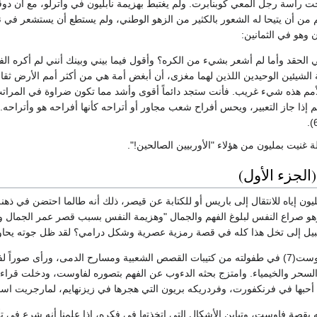
تحت رآسة رجل ألمعي كوبنابرت. ولم يغتبط بهزيمة نابليون في واترلو، مع أن دوق
من أن يتيحا له الشعور بالكثير من الزهو الوطني، ولم يستطع أن يستشعر في نف
 وهو في الثمانين:
 الحقد وأما لم أشعر بشيء من الكره؟ وأقول فيما بيني وبينك أنني لم أكره ال
 الشيئين الوحيدين اللذين لهما مغزى، أن أبغض أمة هي من أكثر أمم الأرض ثقا
لأمم هذه شيء غريب. فأنت ستجد دائماً أقوى وأشد مما تكون ضراوة في المراتب
م إذا جاز التعبير، ويحس أفراح شعب مجاور أو أتراحه كأنها أفراحه هو وأتراحه. و
ة غنيت بمليون من هؤلاء "الأوربيين الصالحين!".
ليون إياه للانتقال إلى باريس أو للكتابة عن قيصر، ذلك أنه طالما احتضن في 
و صراع النفس لبلوغ الفهم والجمال "وهزيمة النفس بسبب قصر عمر الجمال ور
يل إلى تخل هذا كله في قصة رمزية عصرية وشكل درامي؟ لقد ظل جوته يحاول ت
وكان قد تعلم قصة فاوست(7) في طفولته من كتيبات القصص الشعبية ومسارح الدمى، و
سحر والخيمياء. وامتزج بحثه الدءوب عن الفهم بتصوره لفاوست، ودخلت قراءته
بها في فرنكفورت، وفردريكه بريون التي هجرها في زيزنهايم، لمارجريت اسم