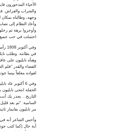
الأحياء المدحورون فاي
والشراب والفراش. في 
وجهه، وطالباه بمكان ل
احتملت في حب جميع مثالبه، وف
وفي أ
وهنأه نابليون على عا
القضاء والقدر "فلم ال
لقواده معلقاً بينما جوته
وفي 6 أكتوبر ع
الحفلة انتحى نابليون 
التاريخ... يجدر بك أن
مر نابليون بفايمار ث