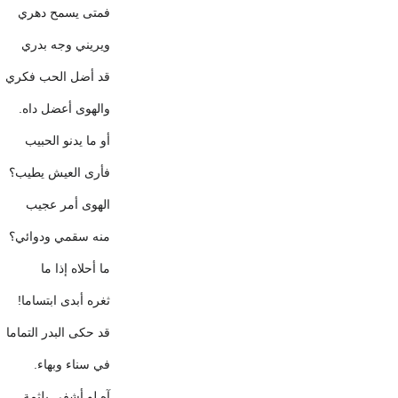
فمتى يسمح دهري
ويريني وجه بدري
قد أضل الحب فكري
والهوى أعضل داه.
أو ما يدنو الحبيب
فأرى العيش يطيب؟
الهوى أمر عجيب
منه سقمي ودوائي؟
ما أحلاه إذا ما
ثغره أبدى ابتساما!
قد حكى البدر التماما
في سناء وبهاء.
آه لو أشفى بلثمة