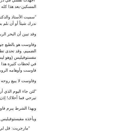
المسكين-بعد هذا كله 
"سميت الأستاذ والدكت
ندرك شيئاً أو أن نلم 
وقد تبين أن البحر الر
وفاوست هو بالطبع جوت
الضميم، وقد تحدى تطلع
مفستوفيليس (وهو ليس
في لحظات كثيرة هذا ال
فاوست وأوهامه الرومان
وفاوست لا يبيع روحه ب
"لئن جاء اليوم الذي 
تيرحي فما أحلاك! إذن 
وبهذا الشرط يبرم فاوس
ويأخذه مفيستوفيليس إ
"مارجريت: قل لي 