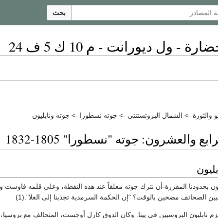
بحث
ة - ول ديورانت - م 10 ك 5 ف 24
والثورة -> الشمال البروتستنتي -> جوته نسطورا -> جوته ونابليون
ع والعشرون: جوته "نسطورا" 1805-1832
ن بحدودنا المقررة-أن نترك جوته معلقاً عند هذه النقطة، وعلى قلمه فاوست و
لبين الصحائف مضحين بالوقت؟ "إن الحكمة السرمدية تجذبنا إلى العلا".(1)
 14 أكتوبر 1806 هزم نابليون البروسيين في يينا. وكان الدوق كارل أوجست، المتحالف مع