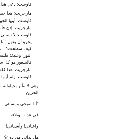
فاوست: دعي هذا يا
مارجريت: هذا خطأ.
فاوست: أيتها الحبيب
مارجريت: إذن فأنت
فاوست: لا تسيئي ف
يجرؤ أن يقول "أن
كيف سطحت؟... وإلى
النور. وعندئذ فلت
فالشعور هو كل شيء
مارجريت: هذا كله
فاوست: ولم أيتها الطف
وهي لا تتأثر بحيلولته
الحزين .
"أنا-صبحي ومسائي
في عذاب وبلاء،
واعنائي! وأشقائي!
هل لدائي من دواء؟