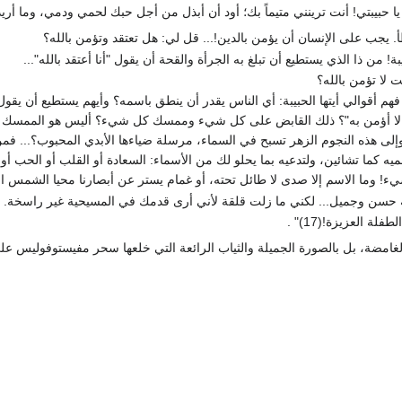
 حبيبتي! أنت ترينني متيماً بك؛ أود أن أبذل من أجل حبك لحمي ودمي، وما أريد
 يجب على الإنسان أن يؤمن بالدين!... قل لي: هل تعتقد وتؤمن بالله؟
ة! من ذا الذي يستطيع أن تبلغ به الجرأة والقحة أن يقول "أنا أعتقد بالله"...
 لا تؤمن بالله؟
هم أقوالي أيتها الحبيبة: أي الناس يقدر أن ينطق باسمه؟ وأيهم يستطيع أن يقو
ا لا أؤمن به"؟ ذلك القابض على كل شيء وممسك كل شيء؟ أليس هو الممسك ل
 هذه النجوم الزهر تسبح في السماء، مرسلة ضياءها الأبدي المحبوب؟... فمن ه
سميه كما تشائين، ولتدعيه بما يحلو لك من الأسماء: السعادة أو القلب أو الحب 
! وما الاسم إلا صدى لا طائل تحته، أو غمام يستر عن أبصارنا محيا الشمس الب
 حسن وجميل... لكني ما زلت قلقة لأني أرى قدمك في المسيحية غير راسخة.
لة العزيزة!(17)" .
 الغامضة، بل بالصورة الجميلة والثياب الرائعة التي خلعها سحر مفيستوفوليس ع