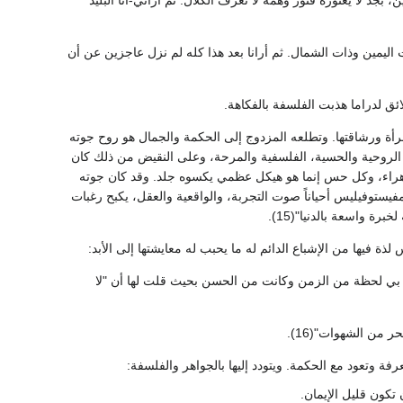
يمين وذات الشمال. ثم أرانا بعد هذا كله لم نزل عاجزين عن أن
ائق لدراما هذبت الفلسفة بالفكاهة.
أة ورشاقتها. وتطلعه المزدوج إلى الحكمة والجمال هو روح جوته
ة، الروحية والحسية، الفلسفية والمرحة، وعلى النقيض من ذلك كان
راء، وكل حس إنما هو هيكل عظمي يكسوه جلد. وقد كان جوته
 مفيستوفيليس أحياناً صوت التجربة، والواقعية والعقل، يكبح رغبات
 واسعة بالدنيا"(15).
ة فيها من الإشباع الدائم له ما يحبب له معايشتها إلى الأبد:
ت بي لحظة من الزمن وكانت من الحسن بحيث قلت لها أن "لا
 من الشهوات"(16).
 وتعود مع الحكمة. ويتودد إليها بالجواهر والفلسفة:
كون قليل الإيمان.