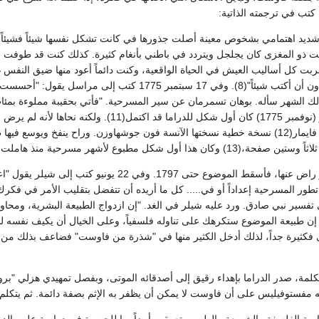
شديد اهتمامي بشخوص معينة أصلت جذورها في كانت تشكل نفسها شيئاً فشيئا
و المغزى كان يجلجل ويتردد في باطني بأنغام كثيرة. كذلك كنت قد طوفت ف
جربت كل أساليب العيش في الحياة الواقعية، وكنت دائماً أعود منها ضيق النفس
وحين ذهب إلى فايمار (نوفمبر 1775) كان أول شكل 
 هذا أول شكل مطبوع لأشهر مسرحية منذ هاملت.
على أن جوته ظل غير راض عنها، فأسقط الموضوع حتى 
 تطور المسرحية إعداداً أو في..... كل ما أريده أن تتفضل بتقليب الأمر في فكرك
 تفسير نبي صادق. ورد عليه شيلر في الغد. "إن ازدواج الطبيعة البشرية، ومحاول
. إن طبيعة الموضوع ستكرهك على تناوله فلسفياً، وعلى الخيال أن يكيف نفسه ل
كلمة، صدر الدراما بإهداء رقيق إلى أصدقائه الموتى، وبفصل تمهيدي هزلي "بر
يه مفستوفيليس على أن فاوست لا يمكن أن يظفر به الإثم بصفة دائمة. ثم يتك
الفلسفة والشريعة والطب، وتعمقت أيضاً-ويا للحسرة في دراسة علوم الدين، بجد