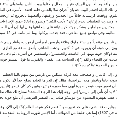
مار، وأعقبهم الغالبون الجياع، فنهبوا المحال واحتلوا بيوت الناس. واستولى ستة 
تلك الليلة اقتحم البيت جنديان آخران ثملا بالخمر، فلقد افتقدا الأسرة في ا
لنوم، ووقفت كرستيانة حائلاً بين الجنديين ورفيقها، وأقنعنهما بالخروج ثم ار
ي تواضع جميع مفاخره، فقد جددت بركاتها لهما. ثم ماتت في 12 سبتمبر 1808، وورث جوته نصف تركتها.
كتوبر 1808 رأس نابليون مؤتمراً من ستة ملوك وثلاثة وأربعين أميراًفي أرفورت، وأ
في بطانته. وطلب نابليون إلى جوته أن يزوروه في 2 أكتوبر، وذهب الشا
فيته (وكان جوته يومها في التاسعة والخمسين)، واستفسر عن أسرته، ثم دخل في
حديث عن القضاء والقدر؟ إن السياسة هي القضاء والقدر... ما قول المسيو جوته 
 يبرح الحجرة "هاكم رجلاً!"(3).
اد نابليون إلى فايمار، واصطحب معه فرقة ممثلين من باريس من بينهم تالما الع
بجوته جانباً وناقش معه التراجيديا، فقال "إن الدراما الجادة تصلح جداً لأن تك
ت أن تصور موت قيصر صورة أبهى مما صوره فولتير، وتبين كم كان قيصر (نابليون
انية عقب تقهقره المشئوم من موسكو طلب إلى السفير الفرنسي أن يبلغ جوته تحيا
وأحس الشاعر أنه في بونابرت ق