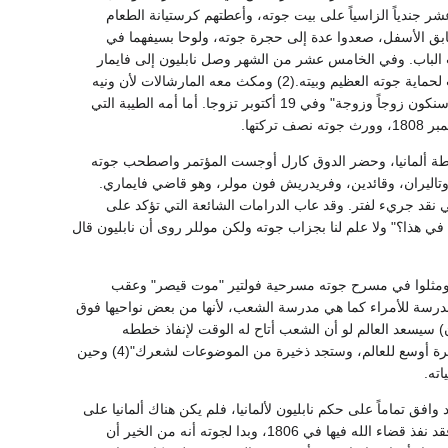
عشر جندياً الزاسياً على بيت جوته، وأعطتهم كرستيانة الطعام
لطابق الأسفل، صعدوا عدة إلى حجرة جوته، ولوحا بسيفهما في
تجت الباب. وفي الخامس عشر من الشهر وصل نابليون إلى فايمار
وأعاد النظام إلى نصابه، وصدرت التعليمات بعدم إزعاج "الأديب الكبير" وبضرورة اتخاذ جميع الإجراءات لحماية جوته العظيم وبيته.(2) ومكث معه المارشالات لأن ونيه
وأوجروا برهة ثم رحلوا معتذرين مجاملين. وشكر جوته كرستيانة على شجاعتها وقال لها "إن أذن الله سنكون زوجاً وزوجة" وفي 19 أكتوبر تزوجا. أما أمه الطيبة التي
عاد رسم خطة ألمانيا، وحضر الدوق كارل أوجست المؤتمر واصطحب جوته
عر، وأنفق ساعة مع الغازي، وتاليران، وقائدين، وفريدريش فون مولر، وهو قاضي فايماري.
 نقد جريء لفتر. وقد عاب الدرامات الشائعة التي تؤكد على
في هذا؟" ولا علم لنا بجزاب جوته ولكن موللر روى أن نابليون قال
ظيم. ومثلوا في مسرح جوته مسرحية فولتير "موت قيصر" وعقب
ون مدرسة للأمراء كما هي مدرسة الشعب، لأنها من بعض نواحيها فوق
) سيسعد العالم لو أن الشعب أتاح له الوقت لإنفاذ خططه
السامية. "ثم بعد قليل" لا بد أن تأتي إلى باريس! إني أوجه إليك هذا الرجاء المشدد! ستتاح لك هناك نظرة أوسع للعالم، وستجد ذخيرة من الموضوعات لشعرك"(4) وحين
ته.
د التقى، على حد تعبيره، بـ "أعظم فكر شهده العالم"(5) إلى الآن. وقد وافق تماماً على حكم نابليون لألمانيا، فلم يكن هناك ألمانيا على
أية حال (كما كتب جوته في 1807) إنما هي خليط من الدويلات، أما الإمبراطورية الرومانية المقدسة فقد نفذ قضاء الله فيها في 1806، وبدا لجوته أنه من الخير أن