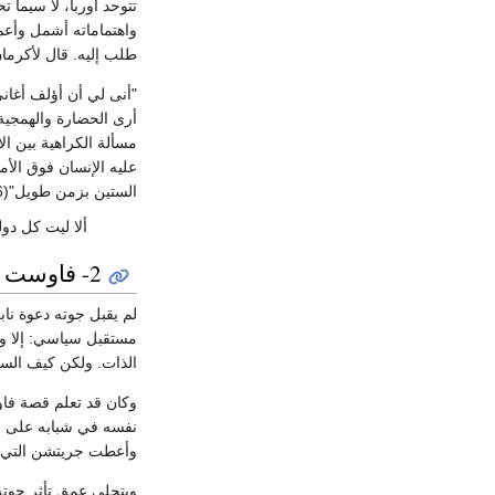
تتوحد أوربا، لا سيما 
واهتماماته أشمل وأعم 
طلب إليه. قال لأكرمان
"أنى لي أن أؤلف أغاني
أرى الحضارة والهمجية
مسألة الكراهية بين ا
عليه الإنسان فوق الأم
الستين بزمن طويل"(6).
ألا ليت كل دول
2- فاوست (الجزء الأول)
لم يقبل جوته دعوة ناب
مستقبل سياسي: إلا وه
الذات. ولكن كيف السب
نفسه في شبابه على ال
وأعطت جريتشن التي أح