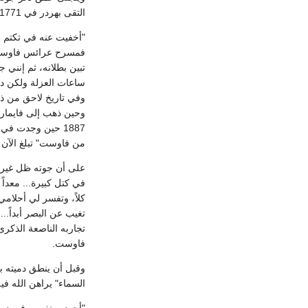
التقى بهردر في 1771 كتب في ترجمته الذاتية:
"أخفيت عنه في تكتم 
فمسرح عرائس فاوست ذ
تبين بطلانه، ثم إنني 
من فاوست" تبلغ الآن ثلاثاً وستين صفحة،(13) وكان
في كتل كبيرة... معداً
كلاً، وتفسر لي أحلامي
تغيب عن البصر أبداً..
فاوست.
وقبل أن ينطق دميته ب
السماء" يراهن الله ف
"أجهدت نفسي في دراسة 