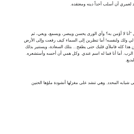
 لعمري أن أسلب أحداً دينه ومعتقده.
ل "أنا لا أؤمن به؟ وأي الورى يحسن ويبصر، ويسمع، ويعي، ثم
ي ولك ولنفسه! أما تنظرين إلى السماء كيف رفعت وإلى الأرض
ذا كله فاملأي قلبك حتى يطفح... بتلك السعادة، ويستنير بذلك
أو الرب. أما أنا فما له اسم عندي. وكل همي أن أحسه وأستشعره.
ديع.
لى شبابه المحدد. وهي تنشد على مغزلها أنشودة ملؤها الحنين