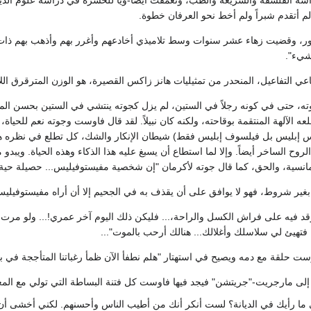
لم أتقدم شبراً ولم أخط نحو العرفان خطوة.
ور، وقضيت زهاء عشر سنوات وسط تلاميذي أخادعهم وأغرر بهم وأذهب بهم ذات ال
بشيء".
باعي التفاعيل، المنحدر من تمثيليات هانز زاكس القصيرة، هو الوزن المترقرق الل
ه، حتى في كونه رجلاً في الستين، لم يزل كجوته ينتشي في الستين بحسن المر
ه الآلهة المنتقمة بوقاحته، ولكنه كان نبيلاً. لقد قال فاوست وجوته نعم للحيا
 إبليس بل فيلسوف إبليس فقط) شيطان الإنكار والشك، كل تطلع في نظره ه
روح الساخر أيضاً. وإلا لما استطاع أن يسبغ عليه هذا الذكاء وهذه الحياة. ويبدو
سية، والحق، كما قال جوته لأكرمان "إن شخصية مفيستوفيليس... حصيلة حية لخبرة
غير شروط، فهو لا يوافق على أن يقذف به في الجحيم إلا أن أراه مفيستوفيليس لذ
أرقد فيه على فراش الكسل والراحة،... فليكن ذلك اليوم آخر عمري!... ولو مر
فتهيئ لي سلاسلك وأغلالك... هنالك أرحب بالموت"...
ت حلقة مع دمه ويصيح في استهتار "هلم نطفأ الآن ظمأ رغباتنا المتأججة في بحر
لى مارجريت-"جريتشن" فيجد فيها فاوست كل فتنة البساطة التي تولي مع المعرفة
ما رأيك في الديانة؟ لست أنكر أنك من أطيب الناس وأحسنهم. لكني أخشى أن ت