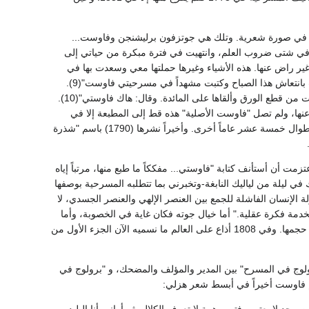
ً في صورة شعرية. وتلك هي جوتزفون برليشنجن وفاوست...
ي شتى ضروب العلم، وانتهيت في فترة مبكرة من حياتي إلى
 غير راض عنها. هذه الأشياء وغيرها حملتها معي وسعدت بها في
ساعات العزلة ولكن دون أن أكتب شيئاً"(8). وفي 17 سبتمبر 1775 كتب إلى مراسل يقول: "أحسست بانتعاش هذا الصباح وكتبت مشهداً في مسرحيتي فاوست"(9).
وفي تاريخ لاحق من ذلك الشهر سأله. بوهان تسمرمان عن سير المسرحية. "فأتي بحقيبة مملوءة بمئات من قطع الورق وألقاها على المائدة. وقال: هاك فاوستي"(10).
للدراما قد اكتمل(11). ولكنه نحاها لأنه لم يرض عنها، ولم تصل "فاوست الأصلية" هذه قط إلى المطبعة إلا في
1887 حين وجدت في فايمار(12) نسخة خطية نسختها الآنسة فون جوشهاوزن. وراح ينفخ ويوسع فيها طوال خمسة عشر عاماً أخرى. وأخيراً نشرها (1790) باسم "شذرة
1797. وفي 22 يونيو كتب إلى شيلر يقول "اعتزمت أن أستأنف كتابة "فاوستي... مفككاً ما طبع منها، مرتباً إياه
 في ليلة من لياليك النابغة-وتخبرني بما تتطلبه المسرحية بوصفها
ة الإنسان الفاشلة للجمع بين العنصر الإلهي والعنصر الجسدي، لا
خدمة فكرة عقلية." أما خيال جوته فكان غاية في الخصوبة، وأما
تجاربه الناصعة الذكرى فكثيرة جداً، لذلك أدخل الكثير منها في "شذرة من فاوست" فضاعف بذلك من حجمها. وفي 1808 أذاع على العالم ما نسميه الآن الجزء الأول من
ولوج في المسرح" بين المدير والمؤلف والمضحك، و "برولوج في
لم فاوست أخيراً في أبسط شعر هزلي:
 لا يعتوره فتور وهمة لا تعرف الكلال. ثم أراني-أنا البليد