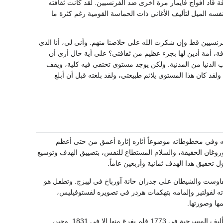
ة قاد أفواج فايمار مرة أخرى ضد الفرنسيين. لقد كانت ثقافته
سه الميل لتأليف الأغاني ذات الحماسة القومية رغم كثرة ما
فرنسيين قط وإن شكرت الله على خلاصنا منهم. وأنى لي، أنا الذي
فة، أمة أدين لها بجزء عظيم من ثقافتي؟ على أية حال أرى أن
 الدنيا من المدنية. ولكن يوجد مستوى تختفي فيه كلية، ويقف
لقد كان هذا المستوى يلائم طبيعتي، ولقد بلغته قبل أن أبلغ
ذهنه وفي مخطوطاته موضوعاً أثاره إثارة أعمق من حتى أعظم
وغان الحقيقة، والسلام المستطاع للنفس، بتضييق الهدف وتوسيع
حقيق هذا الهدف ثمانية وأربعين عاماً.
رأى صوراً لفاوست والشيطان على جدران حانة آورباخ في ليبزج. وتطفل هو
 لفولتير وإلمامه بتهكمات هردر في تصويره لفستوفيليس،
ها وصورتها.
ويتجلى عمق تأثر جوته بقصة فاوست، وتباين الأشكال التي اتخذتها في فكره، إذا علمنا أنه شرع في تأليف المسرحية في 1773 فلم يفرغ منها إلا في 1831. وحين