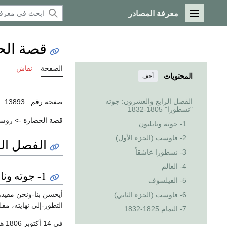
معرفة المصادر
القائمة الرئيسية
قصة الحضار
الصفحة
نقاش
المحتويات
أخف
الفصل الرابع والعشرون: جوته
صفحة رقم : 13893
"نسطورا" 1805-1832
قصة الحضارة -> روسو 
1- جوته ونابليون
2- فاوست (الجزء الأول)
الفصل الراب
3- نسطورا عاشقاً
4- العالم
1- جوته ونابليون
5- الفيلسوف
أيحسن بنا-ونحن مقيدو
6- فاوست (الجزء الثاني)
التطور-إلى نهايته، مق
7- التمام 1825-1832
في