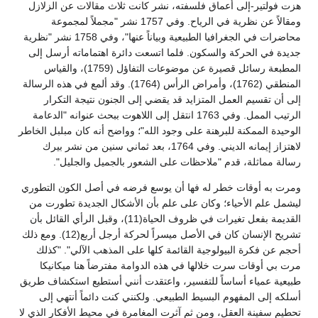
هزت فولتير-إلى أعماق فلسفته، نشر كانت ثلاث مقالات عن الزلازل
ومقالاً عن نظرية في الرياح. وفي 1757 نشر "مجملاً لمجموعة
محاضرات في الجغرافيا الطبيعية وبياناً عنها"، وفي 1758 نشر "نظرية
جديدة في الحركة والسكون. فلما اتسعت دائرة اهتماماته أرسل إلى
المطبعة رسائل قصيرة عن موضوعات التفاؤل (1759)، والقياس
المنطقي (1762)، وأمراض الرأس (1764). وقد ألمع في هذه الرسالة
إلى أن تقسيم العمل المتزايد قد يقضي إلى الجنون نتيجة التكرار
الرتيب الممل. وفي 1763 انتقل إلى اللاهوت ببحث عنوانه "الدعامة
الوحيدة الممكنة للبرهنة على وجود الله"؛ وواضح أنه كان مبلبل الخاطر
لاهتزاز إيمانه الديني. وفي 1764، بعد ثماني سنين من نشر بيرك
رسالة مماثلة، قدم "ملاحظات على الشعور بالجميل والجليل".
ومرت به أوقات خطر له فها أن يوسع فرضه في أصل الكون التطوري
ليشمل علم الأحياء؛ وكان على علم بأن الأشكال الجديدة تطورت من
القديمة بفعل تغيرات في ظروف الحياة(11)، وقبل الرأي القائل بأن
تشريح الإنسان كان في الأصل ميسراً لحركة أرجل أربع(12). ومع ذلك
أحجم عن فكرة البيولوجية القائمة كلها على المذهب الآلي". "كذلك
مرت بي أوقات سرت خلالها في هذه الدوامة مفترضاً هنا ميكانيكا
طبيعية عمياء أساساً للتفسير، واعتقدت أنني أستطيع استكشاف طريق
أسلكه إلى المفهوم البسيط الطبيعي. ولكنني كنت دائماً أنتهي إلى
تحطيم سفينة العقل، ومن ثم آثرت المغامرة في محيط الأفكار الذي لا