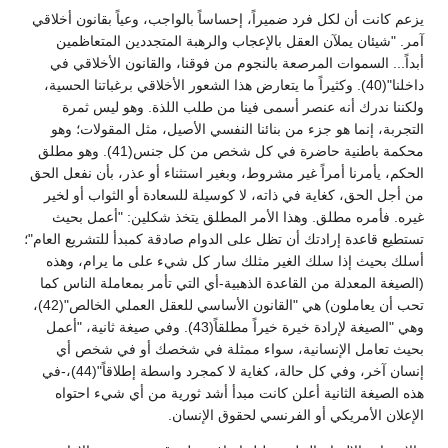
يزعم كانت أن لكل فرد ضميراً، إحساساً بالواجب، وعياً بقانون أخلاقي
آمر. "شيئان يملآن العقل بالإعجاب والرهبة المتجددين المتعاظمين
أبداً... السموات المرصعة بالنجوم من فوقنا، والقانون الأخلاقي في
داخلنا"(40). وكثيراً ما يتعارض هذا الشعور الأخلاقي برغباتنا الحسية،
ولكننا ندرك أنه عنصر أسمى فينا من طلب اللذة. وهو ليس ثمرة
التجربة، إنما هو جزء من بنائنا النفسي الأصيل، مثل المقولات؛ وهو
محكمة باطنية حاضرة في كل شخص من كل جنس(41). وهو مطلق
الحكم، يأمرنا أمراً غير مشروط، وبغير استثناء أو عذر، بأن نفعل الحق
من أجل الحق، كغاية في ذاته، لا كوسيلة للسعادة أو الثواب أو لخير
غيره. فأمره مطلق. وهذا الأمر المطلق يتخذ شكلين: "أعمل بحيث
تستطيع قاعدة إرادتك أن تظل على الدوام صادقة كمبدأ للتشريع العام"؛
أسلك بحيث إذا سلك الغير مثلك سار كل شيء على ما يرام، وهذه
(الصيغة المعدلة من القاعدة الذهبية-أي التي تأمر بمعاملة الناس كما
تحب أن يعاملون) هي "القانون الأساسي للعقل العملي الخالص"(42)،
وهي "الصيغة لإرادة خيرة خيراً مطلقاً(43). وفي صيغة ثانية، "أعمل
بحيث تعامل الإنسانية، سواء ممثلة في شخصك أو في شخص أي
إنسان آخر، وفي كل حالة، كغاية لا كمجرد واسطة إطلاقاً"(44)،-في
هذه الصيغة الثانية أعلن كانت مبدأ أشد ثورية من أي شيء احتواه
الإعلان الأمريكي أو الفرنسي لحقوق الإنسان.