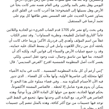
اليومي وهل يتغير بالمد والجزر. وفي العام نفسه نشر كانت بحثاً عن
الأرض وهل بسبيلها إلى الشيخوخة؛ هنا أعرب كانت عن القلق الذي
يساور عصرنا الحديث على فقد الشمس بعض طاقتها كل يوم على
تجمد أرضنا في المستقبل.
وفي بحث رائع نشر عام 1705 قدم الشاب الجريء ذو الحادية والثلاثين
عاماً "التاريخ الشامل للطبيعة، ونظرية السماوات". وقد تنشر الكتاب
غفلاً من اسم المؤلف وأهدي إلى فردريك الأكبر؛ وربما خاف كانت أن
يلحقه أذى من رجال اللاهوت وأمل في أن يبسط الملك عليه حمايته،
وقد رد جميع عمليات الأرض والسماء إلى قوانين آلية، ولكنه أكد أن
النتيجة، بما فيها من تناسق وجمال، تثبت وجود عقل اسمي. ولكي
يفسر كانت أصل المنظومة الشمسية اقترح "الفرض السديمي". قال:
"إنني أزعم أن كل مادة المنظومة الشمسية... كانت في بداية الأشياء
كلها متحللة إلى عناصرها الأولية، وأنها ملأت كل الفضاء... الذي تدور
فيه الآن الأجسام المكونة منه... وفي فضاء مملوء على هذا النحو، لا
يمكن أن يدوم هدوء شامل إلا لحظة... فالعناصر المشتتة الأكثفنوعاً،
بحكم قوتها الجاذبة، تجمع من حولها كل المادة الأقل وزناً نوعياً؛ وهذه
العناصر هي الأخرى، مع المادة التي وحدتها معها، تتجمع في النقط التي
توجد فيها جسيمات من نوع أكثر كثافة، وهذه بالمثل تنضم إلى جسيمات
أكثف، وهلم جراً...