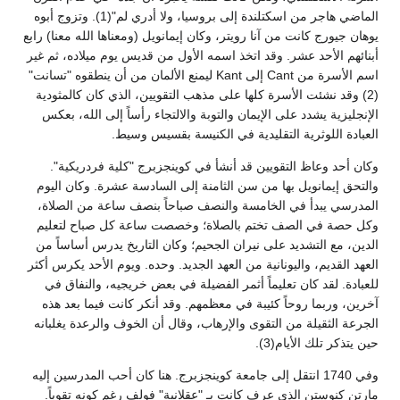
الماضي هاجر من اسكتلندة إلى بروسيا، ولا أدري لم"(1). وتزوج أبوه
يوهان جيورج كانت من آنا رويتر، وكان إيمانويل (ومعناها الله معنا) رابع
أبنائهم الأحد عشر. وقد اتخذ اسمه الأول من قديس يوم ميلاده، ثم غير
اسم الأسرة من Cant إلى Kant ليمنع الألمان من أن ينطقوه "تسانت"
(2) وقد نشئت الأسرة كلها على مذهب التقويين، الذي كان كالمثودية
الإنجليزية يشدد على الإيمان والتوبة والالتجاء رأساً إلى الله، بعكس
العبادة اللوثرية التقليدية في الكنيسة بقسيس وسيط.
وكان أحد وعاظ التقويين قد أنشأ في كوينجزبرج "كلية فردريكية".
والتحق إيمانويل بها من سن الثامنة إلى السادسة عشرة. وكان اليوم
المدرسي يبدأ في الخامسة والنصف صباحاً بنصف ساعة من الصلاة،
وكل حصة في الصف تختم بالصلاة؛ وخصصت ساعة كل صباح لتعليم
الدين، مع التشديد على نيران الجحيم؛ وكان التاريخ يدرس أساساً من
العهد القديم، واليونانية من العهد الجديد. وحده. ويوم الأحد يكرس أكثر
للعبادة. لقد كان تعليماً أثمر الفضيلة في بعض خريجيه، والنفاق في
آخرين، وربما روحاً كئيبة في معظمهم. وقد أنكر كانت فيما بعد هذه
الجرعة الثقيلة من التقوى والإرهاب، وقال أن الخوف والرعدة يغلبانه
حين يتذكر تلك الأيام(3).
وفي 1740 انتقل إلى جامعة كوينجزبرج. هنا كان أحب المدرسين إليه
مارتن كنوستن الذي عرف كانت بـ "عقلانية" فولف رغم كونه تقوياً.