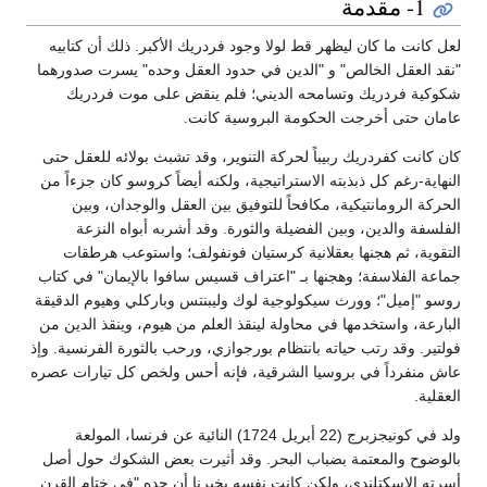
1- مقدمة
لعل كانت ما كان ليظهر قط لولا وجود فردريك الأكبر. ذلك أن كتابيه
"نقد العقل الخالص" و "الدين في حدود العقل وحده" يسرت صدورهما
شكوكية فردريك وتسامحه الديني؛ فلم ينقض على موت فردريك
عامان حتى أخرجت الحكومة البروسية كانت.
كان كانت كفردريك ربيباً لحركة التنوير، وقد تشبث بولائه للعقل حتى
النهاية-رغم كل ذبذبته الاستراتيجية، ولكنه أيضاً كروسو كان جزءاً من
الحركة الرومانتيكية، مكافحاً للتوفيق بين العقل والوجدان، وبين
الفلسفة والدين، وبين الفضيلة والثورة. وقد أشربه أبواه النزعة
التقوية، ثم هجنها بعقلانية كرستيان فونفولف؛ واستوعب هرطقات
جماعة الفلاسفة؛ وهجنها بـ "اعتراف قسيس سافوا بالإيمان" في كتاب
روسو "إميل"؛ وورث سيكولوجية لوك وليبنتس وباركلي وهيوم الدقيقة
البارعة، واستخدمها في محاولة لينقذ العلم من هيوم، وينقذ الدين من
فولتير. وقد رتب حياته بانتظام بورجوازي، ورحب بالثورة الفرنسية. وإذ
عاش منفرداً في بروسيا الشرقية، فإنه أحس ولخص كل تيارات عصره
العقلية.
ولد في كونيجزبرج (22 أبريل 1724) النائية عن فرنسا، المولعة
بالوضوح والمعتمة بضباب البحر. وقد أثيرت بعض الشكوك حول أصل
أسرته الاسكتلندي، ولكن كانت نفسه يخبرنا أن جده "في ختام القرن