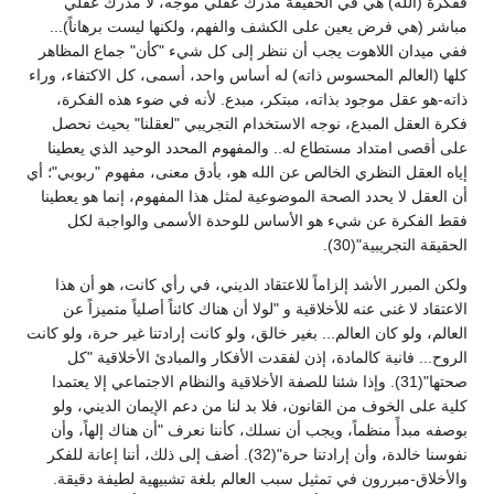
ففكرة (الله) هي في الحقيقة مدرك عقلي موجه، لا مدرك عقلي
مباشر (هي فرض يعين على الكشف والفهم، ولكنها ليست برهاناً)...
ففي ميدان اللاهوت يجب أن ننظر إلى كل شيء "كأن" جماع المظاهر
كلها (العالم المحسوس ذاته) له أساس واحد، أسمى، كل الاكتفاء، وراء
ذاته-هو عقل موجود بذاته، مبتكر، مبدع. لأنه في ضوء هذه الفكرة،
فكرة العقل المبدع، نوجه الاستخدام التجريبي "لعقلنا" بحيث نحصل
على أقصى امتداد مستطاع له.. والمفهوم المحدد الوحيد الذي يعطينا
إياه العقل النظري الخالص عن الله هو، بأدق معنى، مفهوم "ربوبي"؛ أي
أن العقل لا يحدد الصحة الموضوعية لمثل هذا المفهوم، إنما هو يعطينا
فقط الفكرة عن شيء هو الأساس للوحدة الأسمى والواجبة لكل
الحقيقة التجريبية"(30).
ولكن المبرر الأشد إلزاماً للاعتقاد الديني، في رأي كانت، هو أن هذا
الاعتقاد لا غنى عنه للأخلاقية و "لولا أن هناك كائناً أصلياً متميزاً عن
العالم، ولو كان العالم... بغير خالق، ولو كانت إرادتنا غير حرة، ولو كانت
الروح... فانية كالمادة، إذن لفقدت الأفكار والمبادئ الأخلاقية "كل
صحتها"(31). وإذا شئنا للصفة الأخلاقية والنظام الاجتماعي إلا يعتمدا
كلية على الخوف من القانون، فلا بد لنا من دعم الإيمان الديني، ولو
بوصفه مبدأً منظماً، ويجب أن نسلك، كأننا نعرف "أن هناك إلهاً، وأن
نفوسنا خالدة، وأن إرادتنا حرة"(32). أضف إلى ذلك، أننا إعانة للفكر
والأخلاق-مبررون في تمثيل سبب العالم بلغة تشبيهية لطيفة دقيقة.