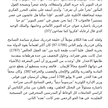
عرف التنوير بأنه حرية الفكر واستقلاله، واتخذ شعراً ونصيحة القول
المأثور "تجرأ على أن تعرف". وأبدى أسفه على تخلف التحرر الفكري
نتيجة لمحافظة الأغلبية على القديم. "فإذا سألنا هل عائشون في عصر
مستنير؟ فالجواب لا"، إنما نحن نعيش في "عصر التنوير" "ثم حيا
فردريك باعتباره عنوان حركة التنوير الألماني وحاميها، والملك الوحيد
الذي قال لرعاياه "فكروا كما تشاءون"(37).
ولعله كتب هذا الكلام مؤملاً أن خليفة فردريك سيلزم سياسة التسامح.
ولكن فردريك وليم الثاني (1786-97) كان أكثر اهتماماً بقوة الدولة منه
بحرية العقل. فلما أعدت طبعة ثانية من "نقد العقل الخالص" (1787)
عدل كانت بعض فقراته، وحاول التخفيف من حدة هرطقاته بمقدمة
طابعها الاعتذار. قال "وجدت من الضروري أن أنفي المعرفة (بالأشياء
في ذواتها) لأفسح مجالاً للإيمان... فالنقد وجده يستطيع أن يقطع جذور
المادية والقدرية والكفر والإلحان والتعصب والخرافة"(38). وكان محقاً
في هذا الحذر. ففي 9 يوليو 1788 أصدر يوهان كرستيان فون فولنر،
وزير الإدارة اللوثرية "مرسوماً دينياً" رفض التسامح الديني صراحة
باعتباره مسئولاً عن التحلل الخلقي، وهدد بالطرد من منابر الكنائس أو
كراسي الجامعات كل الوعاظ أو المدرسين المنحرفين عن المسيحية
التقليدية. في هذا الجو الرجعي نشر كانت "نقده" الثاني.