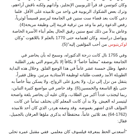
وكان كنوتسن قد قرأ للربوبيين الإنجليز، وأدانهم ولكنه ناقش آراءهم،
وترك بعض الشكوك الربوبية في واحد من تلاميذه على الأقل. فلما
دعي كانت بعد قضاء ست سنين في الجامعة ليرسم قسيساً لوثرياً،
رفض الدعوة رغم ما وعد من ترقية قريبة إلى وظيفة مريحة(4).
وعاش بدلاً من ذلك تسع سنين رقيق الحال يعلم أبناء الأسرة الخاصة
ويواصل دراسته. وكان اهتمامه حتى 1770 بالعلم لا باللاهوت "وكان
لوكريتيوس
من أحب المؤلفين إليه"(5).
وفي 1755 نال كانت درجة الدكتوراه، وسمح له بأن يحاضر في
الجامعة بوصفه "معلماً خاصاً" لا يكافأ إلا بالرسوم التي يقرر الطلبة
دفعها. وظل خمسة عشر عاماً في هذا الوضع القلق. وخلال هذه البداية
الطويلة الأمد رفضت طلباته لوظيفة الأستاذية مرتين. وظل فقيراً،
يتنقل من نزل إلى نزل، ولا يجرؤ على الزواج، ولا يسكن بيتاً خاصاً به
حتى بلغ التاسعة والخمسين(6). وقد حاضر في مواضيع كثيرة التباين،
ربما ليجتذب عدداً أكبر من الطلاب، وكان عليه أن يحاضر بلغة واضحة
ليتيسر له العيش. ولا بد أن كانت المعلم كان يختلف تماماً عن كانت
المؤلف الذي اشتهر بغموضه. وقد وصفه هردر، الذي كان أحد تلاميذه
(1762-64) بعد ثلاثين عاماً، محتفظاً له بذكرى ملؤها العرفان بالجميل،
فقال:
"أسعدني الحظ بمعرفة فيلسوف كان معلمي. ففي مقتبل عمره تحلى