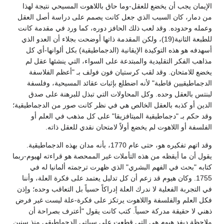
الإيمان يجب أن يخضع للعقل-وما حاق باللاهوت المسيحي نتيجة لهذا
من دمار، كان السبب الذي جعل كانت يصمم على دراسة أصل العقل
وعمله وحدوده. وقد لعب ذلك الحافز دوره، كما ورد في مقدمة كانت
للطبعة الثانية(19)، ولكن المقدمة ذاتها أوضحت بجلاء أن العدو الذي
أسهدفه هو هذه التوكيدة الإيقانية (الدجماطيقية) بكل ألوانها-أي كل
مذاهب الفكر التقليدية والمبتدعة على السواء، التي ينشئها عقل لم
يخضع للامتحان. وقد لقب كرستيان فون فولف بـ "أعظم الفلاسفة
الدجماطيقيين قاطبة" لأنه اضطلع بإثبات عقائد المسيحية، وفلسفة
لبنتس بالعقل وحده. وكل المحاولات التي تبذل للبرهنة على صدق
الدين أو كذبه بالعقل الخالص هي في نظر كانت صور من الدجماطيقية؛
وقد حكم بـ "دجماطيقية الميتافزيقا" على كل مذهب في العلم أو
الفلسفة أو اللاهوت لم يخضع أولاً لامتحان نقدي للعقل ذاته.
وقد اتهم تفكيره هو، حتى عام 1770، بأنه مدان بهذه الدجماطيقية.
يقول أن ما أيقظه من هذه التأملات غير الممحصة هو قراءته لهيوم-ربما
كتابه "بحث في الفهم البشري" الذي ظهرت ترجمته ألمانيا له في
1755. وكان هيوم قد زعم أن كل تدليل يعتمد على فكرة العلة، وأننا
في التجربة الفعلية لا ندرك العلة إدراكاً حسياً بل التعاقب وحده؛ وإذن
فكل العلم والفلسفة واللاهوت يرتكز على فكرة-علة ليست غير فرض
ذهني لا حقيقة مدركة حسياً. كتب كانت يقول "أعترف بصراحة أن
ملاحظة ديفد هيوم هي التي قطعت على سباتي الدجماطيقي منذ سنين