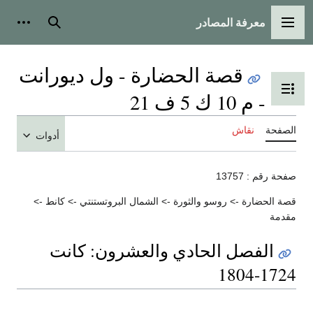
معرفة المصادر
القائمة الرئيسية
بحث
أدوات
قصة الحضارة - ول ديورانت
تبديل عرض جدول المحتويات
- م 10 ك 5 ف 21
الصفحة
نقاش
أدوات
صفحة رقم : 13757
قصة الحضارة -> روسو والثورة -> الشمال البروتستنتي -> كانط ->
مقدمة
الفصل الحادي والعشرون: كانت
1724-1804