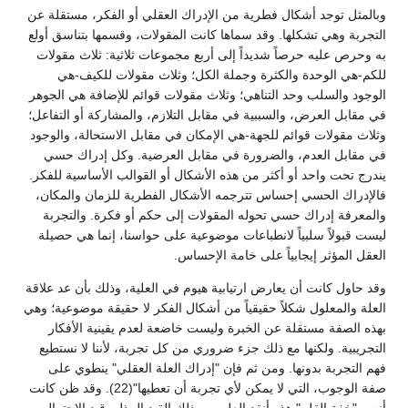
وبالمثل توجد أشكال فطرية من الإدراك العقلي أو الفكر، مستقلة عن
التجربة وهي تشكلها. وقد سماها كانت المقولات، وقسمها بتناسق أولع
به وحرص عليه حرصاً شديداً إلى أربع مجموعات ثلاثية: ثلاث مقولات
للكم-هي الوحدة والكثرة وجملة الكل؛ وثلاث مقولات للكيف-هي
الوجود والسلب وحد التناهي؛ وثلاث مقولات قوائم للإضافة هي الجوهر
في مقابل العرض، والسببية في مقابل التلازم، والمشاركة أو التفاعل؛
وثلاث مقولات قوائم للجهة-هي الإمكان في مقابل الاستحالة، والوجود
في مقابل العدم، والضرورة في مقابل العرضية. وكل إدراك حسي
يندرج تحت واحد أو أكثر من هذه الأشكال أو القوالب الأساسية للفكر.
فالإدراك الحسي إحساس تترجمه الأشكال الفطرية للزمان والمكان،
والمعرفة إدراك حسي تحوله المقولات إلى حكم أو فكرة. والتجربة
ليست قبولاً سلبياً لانطباعات موضوعية على حواسنا، إنما هي حصيلة
العقل المؤثر إيجابياً على خامة الإحساس.
وقد حاول كانت أن يعارض ارتيابية هيوم في العلية، وذلك بأن عد علاقة
العلة والمعلول شكلاً حقيقياً من أشكال الفكر لا حقيقة موضوعية؛ وهي
بهذه الصفة مستقلة عن الخبرة وليست خاضعة لعدم يقينية الأفكار
التجريبية. ولكنها مع ذلك جزء ضروري من كل تجربة، لأننا لا نستطيع
فهم التجربة بدونها. ومن ثم فإن "إدراك العلة العقلي" ينطوي على
صفة الوجوب، التي لا يمكن لأي تجربة أن تعطيها"(22). وقد ظن كانت