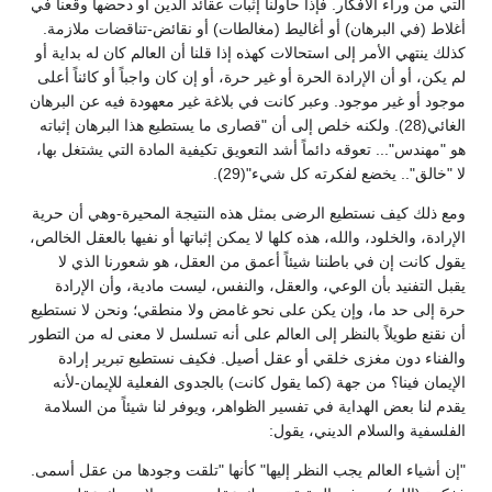
التي من وراء الأفكار. فإذا حاولنا إثبات عقائد الدين أو دحضها وقعناً في
أغلاط (في البرهان) أو أغاليط (مغالطات) أو نقائض-تناقضات ملازمة.
كذلك ينتهي الأمر إلى استحالات كهذه إذا قلنا أن العالم كان له بداية أو
لم يكن، أو أن الإرادة الحرة أو غير حرة، أو إن كان واجباً أو كائناً أعلى
موجود أو غير موجود. وعبر كانت في بلاغة غير معهودة فيه عن البرهان
الغائي(28). ولكنه خلص إلى أن "قصارى ما يستطيع هذا البرهان إثباته
هو "مهندس"... تعوقه دائماً أشد التعويق تكيفية المادة التي يشتغل بها،
لا "خالق".. يخضع لفكرته كل شيء"(29).
ومع ذلك كيف نستطيع الرضى بمثل هذه النتيجة المحيرة-وهي أن حرية
الإرادة، والخلود، والله، هذه كلها لا يمكن إثباتها أو نفيها بالعقل الخالص،
يقول كانت إن في باطننا شيئاً أعمق من العقل، هو شعورنا الذي لا
يقبل التفنيد بأن الوعي، والعقل، والنفس، ليست مادية، وأن الإرادة
حرة إلى حد ما، وإن يكن على نحو غامض ولا منطقي؛ ونحن لا نستطيع
أن نقنع طويلاً بالنظر إلى العالم على أنه تسلسل لا معنى له من التطور
والفناء دون مغزى خلقي أو عقل أصيل. فكيف نستطيع تبرير إرادة
الإيمان فينا؟ من جهة (كما يقول كانت) بالجدوى الفعلية للإيمان-لأنه
يقدم لنا بعض الهداية في تفسير الظواهر، ويوفر لنا شيئاً من السلامة
الفلسفية والسلام الديني، يقول:
"إن أشياء العالم يجب النظر إليها" كأنها "تلقت وجودها من عقل أسمى.