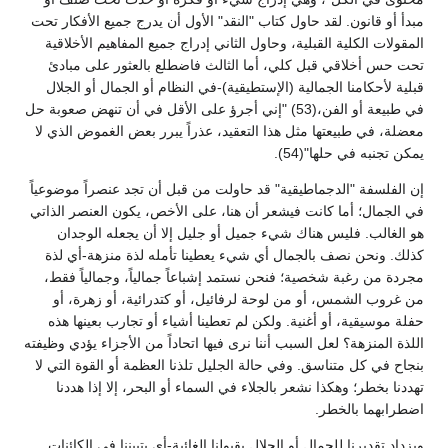
مبدأ أو قانون. لقد حاول كتاب "النقد" الأول أن يدرج جميع الأفكار تحت
المقولات الكلية القبلية، وحاول الثاني إدراج جميع المفاهيم الأخلاقية
تحت حس أخلاقي قبل كلي، أما الثالث فاضطلع بالعثور على مبادئ
قبلية لأحكامنا الجمالية (الإستطيقية)-في النظام أو الجمال أو الجلال
في طبيعة أو الفن،(53) "إني أجرؤ على الأقل في أن تنهض صعوبة حل
معضلة، في طبيعتها مثل هذا التعقيد، عذراً يبرر بعض الغموض الذي لا
يمكن تجنبه في حلها"(54).
إن الفلسفة "الدجماطيقية" قد حاولت من قبل أن تجد عنصراً موضوعياً
في الجمال؛ أما كانت فيشعر أن هنا، على الأخص، يكون العنصر الذاتي
هو الغالب. فليس هناك شيء جميل أو جليل إلا أن يجعله الوجدان
كذلك. ونحن نصف بالجمال أي شيء يعطينا تأمله لذة منزهة-أي لذة
مجردة من رغبة شخصية؛ فنحن نستمد إشباعاً جمالياً، وجمالياً فقط،
من غروب الشمس، أو من لوحة لرفائيل، أو كتدرائية، أو زهرة، أو
حفلة موسيقية، أو أغنية. ولكن لم تعطينا أشياء أو تجارب بعينها هذه
اللذة المنزهة؟ لعل السبب أننا نرى فيها اتحاداً من الأجزاء يؤدي وظيفته
بنجاح في كل متناسق. وفي حالة الجليل تلذنا العظمة أو القوة التي لا
تهددنا بخطر؛ وهكذا نشعر بالجلاء في السماء أو البحر، إلا إذا هددنا
اضطرابهما بالخطر.
ويزداد تقديرنا للجمال أو الجلال بقبولنا الغائية-أي بتبيننا في الكائنات