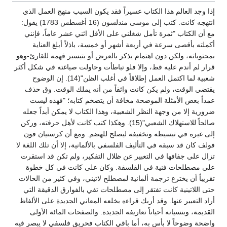
إذا وجد العالم هذا الكتاب عسيراً فقد يكون السبب منهج العمل الذي
انتهجه كانت. كتب إلى موسى مندلسون (16 أغسطس 1783) يقول:
مع أن الكتاب "ثمرة تأمل شغلني على الأقل اثني عشر عاماً، فإنني
أكملته بأقصى سرعة في أربعة أشهر أو خمسة، باذلاً أبلغ العناية
بمحتوياته، ولكن دون اهتمام يذكر بالعرض أو بتيسير فهمه للقارئ-وهو
قرار لم أندم عليه قط، وإلا فلو تباطأت وحاولت صياغته في شكل أكثر
شعبية لما اكتمل العمل إطلاقاً في أغلب الظن"(14). إن الوضوح
يقتضي الوقت، ولم يكن كانت واثقاً من أنه يملك الوقت. وق حذف
عمداً بعض الأمثلة الموضحة مخافة أن يتضخم كتابه؛ "فهذه ليست
ضرورية إلا من وجهة النظر الشعبية، وهذا الكتاب لا يمكن أبداً جعله
صالحاً للاستهلاك الشعبي"(15). وهكذا كتب كانت لأهل حرفته، وركن
إلى غيره في تبسيطه وتخفيفه ليصلح للهضم. ومع أن كرستيان فون
فولف كان قد سبقه في التأليف الفلسفي بالألمانية، إلا أن تلك اللغة لا
تزال على جفافها في التعبير عن ظلال التفكير، ولم تكن قد استقرت
على مصطلحات فنية في الفلسفة. وكان على كانت في كل خطوة
تقريباً أن يخترع ترجمة ألمانية لمصطلح لاتيني، وفي كثير من الحالات
حتى اللاتينية كانت تفتقر إلى مصطلحات تفي بالفوارق الدقيقة التي
أراد التعبير عنها. وقد أربك قراءه بخلعه المعاني الجديدة على الألفاظ
القديمة، وبنسيانه أحياناً تعاريفه الجديدة. والصفحات المائة الأولى
واضحة وضوحاً لا بأس به، أما باقي الكتاب فحريق فلسفي لا يبصر فيه