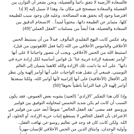
فالسعادة الأرضية لا تتفق دائماً والفضيلة، ونحن نشعر أن التوازن بين
الفضيلة والسعادة سيصحح في مكان ما، وهذا لا سبيل إليه إلا إذا
افترضنا وجود إله يحقق هذه المصالحة، وعليه فإن وجود سبب للطبيعة
كلها، متمايز عن الطبيعة ذاتها، محتوياً لمبدأ... الانسجام الدقيق بين
السعادة والفضيلة، هذا أيضاً من مسلمات "العقل العملي"(49).
وقد عكس كانت النهج التقليدي المألوف. فبدلاً من أن يستنبط الحس
الأخلاقي والناموس الأخلاقي من الله (كما فعل اللاهوتيون من قبل)،
استنبط الله من الحس الأخلاقي. ويجب أن نتصور واجباتنا لا على أنها
"أوامر تعسفية لإرادة غريبة عنا" بل قوانين أساسية لكل إرادة حرة في
ذاتها". على أنه ما دامت تلك الإرادة والله كلاهما ينتميان إلى العالم
النوميني، فينبغي أن نتقبل هذه الواجبات على أنها أوامر إلهية ولن ننظر
إلى الأفعال (الأخلاقية) على أنها إلزامية لأنها أوامر الله، ولكنا سنعدها
أوامر إلهية لأن فينا التزاماً باطنياً نحوها"(50).
وإذا كان هذا التفكير "الإرادي" (العنيد) يشوبه بعض الغموض، فقد يكون
السبب أن كانت لم يكن شديد التحمس لمحاولته التوفيق بين فولتير
وروسو. فقد مضى "نقد العقل الخالص" شوطاً أبعد حتى من فولتير في
الاعتراف بأن العقل الخالص لا يستطيع إثبات حرية الإرادة، أو الخلود، أو
الله. ولكن كانت كان قد وجد في تعاليم روسو-عن تهافت العقل،
وأولية الوجدان، وانبثاق الدين من الحس الأخلاقي للإنسان-مهزباً