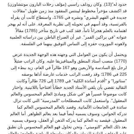
حدود له"(13). وكان رودلف راسبي (مؤلف رحلات البارون مونتشاوزن)
قد اكتشف مؤخراً مخطوط ليبنتس المفقود منذ زمن طويل "مقالات
جديدة في الفهم البشري" ونشره في 1765، واستطاع كانت أن يقرأه
بالفرنسية، وقد أسهم في تحويله إلى نظرية المعرفة. على أنه لم يهجر
اهتمامه بالعلم هجراناً تاماً، فقد كتب في تاريخ متأخر (1785) مقالاً
عنوانه "في براكين القمر". غير أن الصراع الباطن بين دراساته العلمية
ولاهوته الموروث حفزه إلى التماس التوفيق بينهما في الفلسفة.
ويحتمل أن يكون من العوامل التي وجهته هذه الوجهة الجديدة عرض
(1770) منصب أستاذ المنطق والميتافيزيقا عليه. وكان الراتب ضئيلاً
لرجل بلغ السادسة والأربعين وهو 167 طالراً في العام، زيد ببطء إلى
225 في 1786؛ وقد رفعت الراتب خدمات عارضة أداها بوصفه
"سناتورا" و "أقدم أساتذة الكلية" في 1789 إلى 726 طالراً وكانت
التقاليد تقضي بأن يلقي الأستاذ الجديد خطاباً افتتاحياً باللاتينية. واختار
كانت موضوعاً عسيراً هو "في شكل ومبادئ العالم المحسوس والعالم
المعقول". واستعمل كانت المصطلحات "المدرسية" التي كانت تزال
سائدة في الجامعات الألمانية. وقصد بالعالم المحسوس العالم كما
تدركه الحواس، وسوف يسميه أيضاً فيما بعد بعالم الظواهر. أما العالم
المعقول. فيقصد به العالم كما يدركه الذهن أو العقل، وسوف يسميه
بعد ذلك العالم "النوميني". ونحن نحاول فهو العالم المحسوس بأن نطبق
عليه المفاهيم الذاتية للزمان والمكان بواسطة الرياضة والعلوم؛ والعالم