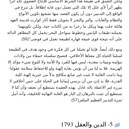
ولكن التعمق في طبيعة هذا الشرط الأساسي للإنتاج العضوي كله أثراً
يظهر أثراً لأي علل إلا تلك التي تعمل دون غاية إطلاقاً، بل تنزع في
الواقع إلى التدمير دون أن يكون القصد منها تشجيع تكوين الأنواع
والنظام والغايات. والبر والبحر لا يحويان فقط آثار كوارت قديمة العهد
هائلة حلت بهما وبكل ما زخرا به من كائنات حية، ولكن تكوينهما
بجملته-طبقات اليابس وخطوط سواحل البحر-يحمل كل المظاهر الدالة
على أنه نتيجة قوى عنيفة قهارة لطبيعة تعمل في فوضى"(56).
ومع ذلك أيضاً، فإننا لو تخيلنا عن كل فكرة في وجود هدف في الطبيعة
لسلبثا الحياة كل معناها الأخلاقي، فتصبح سلسلة حمقاء من ولادات
مؤلمة وميتات معذبة، ليس فيها للفرد ولا للأمة ولا للنوع شيء مؤكد إلا
الهزيمة. فلا بد لنا من أن نؤمن بغاية إلهية ولو للاحتفاظ بسلامة عقولنا-
وما دامت الغائية لا تثبت غير صانع مكافح بدلاً من خيرية إلهية كلية
القدرة، فلا بد إذن من أن نرسي إيماننا في الحياة على حس أخلاقي لا
يبرره غير الاعتقاد باله عادل. بهذه العقيدة نستطيع أن نعتقد-وأن كنا لا
نستطيع أن نثبت بالبرهان-إن البار هو الغاية النهائية للخليقة، وأنه أنبل
ثمرة للتدبير العظيم الملغز(57).
5- الدين والعقل 1793