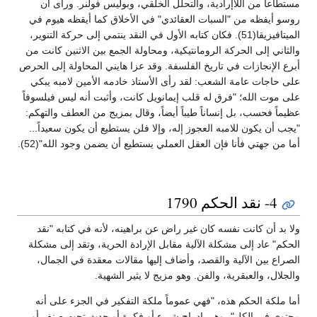
مستطاعاً من اللاإرادية، والتحلل الخلقي، وبوليس فولنر. ورأى أن
روسو أيفظه من "السبات العقائدي" في الأخلاق كما أيقظه هيوم في
الميتافيزيقا(51). فكان كتابه الأول في النقد ينتمي إلى حركة التنوير،
والثاني إلى الحركة الرومانتيكية، ومحاولة الجمع بين الاثنين كانت من
أبرع الإنجازات في تاريخ الفلسفة. وقد عزا هايني المحاولة إلى الحرص
على حاجات عامة الشعب: لقد رأى الأستاذ خادمه الأمين لامبه يبكي
على موت الله؛ "فرق له قلب إيمانويل كانت، وأثبت أنه ليس فيلسوفاً
عظيماً فحسب، بل إنساناً طيباً أيضاً، وقال بمزيج من العطف والتهكم:
"يجب أن يكون للامبه العجوز إله، وإلا فلن يستطيع أن يكون سعيداً...
أما من جهتي فأنا فإن العقل العملي يستطيع أن يضمن وجود الله"(52).
4- نقد الحكم 1790
ولا بد أن كانت نفسه كان غير راض عن براهينه، لأنه في كتابه "نقد
الحكم" عاد إلى مشكلة الآلية مقابل الإرادة الحرية، وتقد إلى مشكلة
الصراع بين الآلية والقصد، وأضاف إليها مقالات معقدة في الجمال،
والجلال، والعبقرية، والفن. وهو مزيج لا يثير الشهية.
أما ملكة الحكم هذه، "فهي عموماً ملكة التفكير في الجزء على أنه
محتوى في الكل"، وهي إدراج شيء أو فكرة أو حدث تحت صنف أو