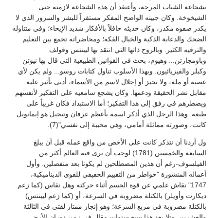
بشجاعة الشباب المرحة، وأعتقد أن هذه الشجاعة لازمته حتى
الشيخوخة. وكان جبينه الواضح المفكر مستقراً للبشر والسرور الذي لا
يكدر صفوه مكدر، وكان حديثه حافلاً بالأفكار شديد الإيحاء؛ وفي متناوله
الضحك والدعابة الذكية والخيال الفكه؛ ومحاضراته تجمع بين التعليم
والترفيه الكثير. وبالروح ذاتها التي انتقد بها ليبنتس وفولف
وباومجارتن... وهيوم، بحث في القوانين الطبيعية التي قال بها نيوتن
وكبلر والفيزيائيون. وبهذا الأسلوب تناول كتابات روسو... ولم يكن لأي
عصبة أو ملة، ولا تحيز أو إجلال لاسم من الأسماء، أدنى تأثير عليه
مقابل نشر الحقيقة ودعمها. وكان يشجع سامعيه على التفكير لأنفسهم
ويضطرهم في رفق إلى هذا التفكير؛ أما الاستبداد فكان غريباً على
طبعه. وهذا الرجل الذي أذكر اسمه بأعظم عرفان وتبجيل هو إيمانويل
كانت، وصورته مماثلة أمامي، وهي محببة إلى نفسي"(7).
ول أردنا أن نتذكر كانت على الأخص من واقع عمله قبل أن يبلغ
السابعة والخمسين (1781) لوجب أن نرى فيه العالم أكثر من
الفيلسوف-رغم أن هذين المصطلحين لم يكونا بعد منفصلين. وأول
أعماله المنشورة "خواطر من التقييم الحقيقي للقوى الديناميكية،
1747" نقاش علمي عن قوة الجسم أثناء حركته وهل تقاس (كما زعم
ديكارت وأويلر) بالكتلة مضروبة في السرعة، أو (كما زعم ليبنتس)
بالكتلة مضروبة في مربع السرعة؛ وهو إنجاز ممتاز لفتى في الثالثة
والعشرين. وتلا بعد هذا سبع سنوات مقال في زمن دوران الأرض