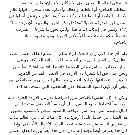
حرية في العالم النوميني الذي بلا مكان ولا زمان، عالم الحقيقة
المطلقة-الظاهرة أو الباطنة. وأفعالنا وأفكارنا تحدد بمجرد دخولها عالم
الأحداث المادية أو العقلية المدركة حسياً؛ وقد تظل حرة في أصلها في
النفس غير المدركة حسياً؛ "وهكذا يمكن لحرية والطبيعة أن توجد معاً"
(47)، وليس في إمكاننا إثبات هذا، ولكن يجوز لنا شرعاً أن نفترضه
متضمناً بحكم طبيعة حسناً الأخلاقي الآمرة؛ وبدونه تموت حياتنا
الأخلاقية.
على أي حال (في رأي كانت)، لم لا ينبغي أن نقدم العقل العملي على
النظري؟ أن العلم، الذي يبدو أنه يجعلنا آلات ذاتية الحركة، هو في
النهاية مضاربة-مقامرة على الصحة الدائمة لنتائج ومناهج لا تفتأ تتغير.
ونحن على حق إذا شعرنا بأن الإرادة في الإنسان أهم من الذهن،
فالذهن أداة صاغتها الإرادة للتعامل مع العالم الخارجي والميكانيكي، وما
ينبغي أن يكون السيد المتسلط على الشخصية التي تستخدمه(48).
ولكن إذا كان الحس الأخلاقي يبرر افتراضنا قدر من الإرادة الحرة، فإنه
يبرر أيضاً اعتقادنا بخلود النفس، ذلك أن حسناً الأخلاقي يستحثنا إلى
كمال تحبطه المرة بعد المرة دوافعنا الحسية، ونحن لا نستطيع تحقيق
هذا الكمال في حياتنا على الأرض؛ فإذا كان هناك عدل في العالم فلا بد
أن نفترض أننا سنمنح حياة متصلة بعد الموت لاكتمالنا الأخلاقي. وإذا
كان هذا يفترض أيضاً وجود إله عادل، فإن هذا أيضاً يبرره العقل العملي.