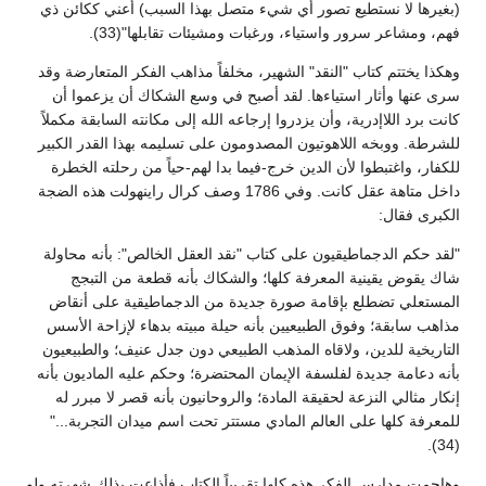
(بغيرها لا نستطيع تصور أي شيء متصل بهذا السبب) أعني ككائن ذي
فهم، ومشاعر سرور واستياء، ورغبات ومشيئات تقابلها"(33).
وهكذا يختتم كتاب "النقد" الشهير، مخلفاً مذاهب الفكر المتعارضة وقد
سرى عنها وأثار استياءها. لقد أصبح في وسع الشكاك أن يزعموا أن
كانت برد اللاإدرية، وأن يزدروا إرجاعه الله إلى مكانته السابقة مكملاً
للشرطة. ووبخه اللاهوتيون المصدومون على تسليمه بهذا القدر الكبير
للكفار، واغتبطوا لأن الدين خرج-فيما بدا لهم-حياً من رحلته الخطرة
داخل متاهة عقل كانت. وفي 1786 وصف كرال راينهولت هذه الضجة
الكبرى فقال:
"لقد حكم الدجماطيقيون على كتاب "نقد العقل الخالص": بأنه محاولة
شاك يقوض يقينية المعرفة كلها؛ والشكاك بأنه قطعة من التبجج
المستعلي تضطلع بإقامة صورة جديدة من الدجماطيقية على أنقاض
مذاهب سابقة؛ وفوق الطبيعيين بأنه حيلة مبيته بدهاء لإزاحة الأسس
التاريخية للدين، ولاقاه المذهب الطبيعي دون جدل عنيف؛ والطبيعيون
بأنه دعامة جديدة لفلسفة الإيمان المحتضرة؛ وحكم عليه الماديون بأنه
إنكار مثالي النزعة لحقيقة المادة؛ والروحانيون بأنه قصر لا مبرر له
للمعرفة كلها على العالم المادي مستتر تحت اسم ميدان التجربة..."
(34).
وهاجمت مدارس الفكر هذه كلها تقريباً الكتاب فأذاعت بذلك شهرته ولو