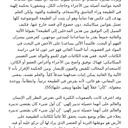
الحية موائمة أصيلة بين الأجزاء وحاجات الكل، وبشعورنا بحكمة إلهية
في الطبيعة وراء التناسق والانسجام، والعظمة والقوة. ولكن العلم
يهدف إلى عكس هذا تماماً-وهو أن يثبت أن الطبيعة الموضوعية كلها
تعمل بقوانين ميكانيكية، دون خضوع لأي قصد خارج عنها، فكيف
السبيل إلى التوفيق بين هذين المدخلين إلى الطبيعة؟ بقبولنا الآلية
والغائية جميعاً بقدر ما تساعداننا كمبدئين موجهين، كفرضين ييسران
الفهم أو البحث. فالمبدأ الآلي يساعدنا على الأخص في البحث في
المواد غير العضوية، أما المبدأ الغائي فهو خير عون لنا في دراسة
الكائنات الحية. ففي هذه الكائنات قوى للنمو والتوالد تعيي التفسير
الميكانيكي؛ فهناك توفيق واضح بين الأجزاء وأغراض العضو أو الكائن،
كاستخدام المخالب للقبض والعيون للإبصار. ومن الحكمة الإقرار بأنه لا
الآلية ولا الغائية يمكن إثبات صدقهما صدقاً كلياً. والعلم نفسه، بمعنى
من المعاني، هو غائي، لأنه يفرض في الطبيعة ترتيباً، وانتظاماً، ووحدة
معقولة، "كأن" عقلاً إلهياً نظمها ويبقى عليها(55).
وقد اعترف كانت بالصعوبات الكثيرة التي تعترض النظر إلى الإنسان
والعالم على أنهما حصيلة تدبير إلهي: "إن أول شيء كان يقتضي تدبيره
والعالم على أنهما حصيلة تدبير إلهي: "إن أول شيء كان يقتضي تدبيره
بجلاء في نظام يوضع بحيث يحقق كلاً غائياً للكائنات الطبيعية على
الأرض هو موطنها-التربة أو العنصر الذي يراد لها أن تزكو عليه أو فيه.