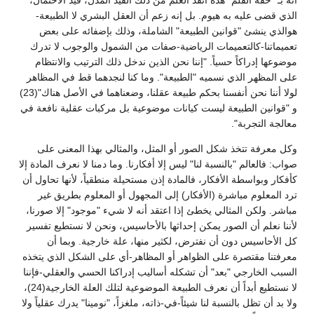
أنه بـ "خفة القلم" هذه أنقد العلم من ذلك القيد المذل، قيد الاحتمال،
الذي قضى عليه به هيوم. بل إنه زعم أن العقل البشري لا الطبيعة-
هوالذي ينشئ "قوانين الطبيعة" الشاملة، وذلك بإضفائه على بعض
تعميماتنا-كالتعميمات الرياضية-صفات من الشمول والوجوب لا تدرك
موضوعها إدراكاً حسياً. "إننا نحن الذين ندخل ذلك الترتيب والانتظام
على المظهر الذي نسميه "الطبيعة". وما كنا لنجدهما قط في المظاهر
لولا أننا نحن أنفسنا بحكم طبيعة عقلنا، وضعناهما في الأصل هناك"(23)
و "قوانين الطبيعة ليست كيانات موضوعية بل مركبات عقلية نافعة في
معالجة التجربة".
وكل معرفة تتخذ شكل الصور أو المثل، والمثالي بهذا المعنى على
صواب: فالعالم "بالنسبة لنا" ليس إلا أفكارنا. وما دمنا لا نعرف المادة إلا
كأفكار وبواسطة الأفكار، فالمادة إذن مستحيلة منطقياً، لأنها تحاول أن
ترد المعلوم مباشرة (الأفكار) إلى المجهول أو المعلوم بطريق غير
مباشر. ولكن المثالي يخطئ إذا اعتقد أنه لا شيء "موجود" إلا صورنا،
لأننا نعلم أن الصور يمكن إحداثها بالأحاسيس، ونحن لا نستطيع تفسير
كل الأحاسيس دون أن نفترض، لكثير منها، علة خارجية. وبما أن
معرفتنا مقتصرة على الظواهر أو المظاهر-أي على الشكل الذي يتخذه
السبب الخارجي "بعد" أن تشكله أساليب إدراكنا الحسي والعقلي-فإننا
لا نستطيع أبداً أن نعرف الطبيعة الموضوعية لتلك العلة الخارجية(24)،
ولا بد أن تظل بالنسبة لنا شيئاً-في-ذاته، ملغزاً، "نومينا" يدرك عقلياً ولا