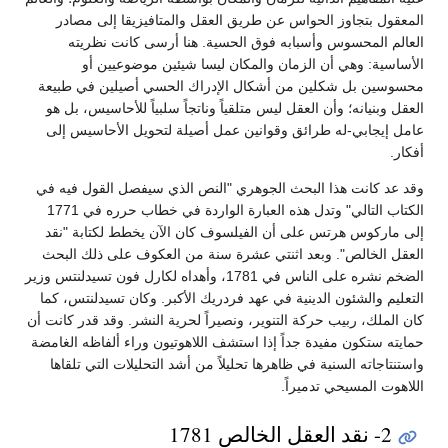
المعقول بتجاوز الحواس عن طريق العقل والمتافيزيقا إلى مصادر
العالم المحسوس وأسبابه فوق الحسية. هنا أرسى كانت نظريته
الأساسية: وهي أن الزمان والمكان ليسا شيئين موضوعيين أو
محسوسين بل شكلين من أشكال الإدراك الحسي أصيلين في طبيعة
العقل وبنيانه؛ وأن العقل ليس متلقياً وناتجاً سلبياً للأحاسيس، بل هو
عامل إيجابي-له طرائق وقوانين عمل أصيلة لتحويل الأحاسيس إلى
أفكار.
وقد عد كانت هذا البحث الجوهري "النص الذي سيفصل القول فيه في
الكتاب التالي" وتدل هذه العبارة الواردة في خطاب حرره في 1771
إلى ماركوس هرتس على أن الفيلسوف كان الآن يخطط لكتابة "نقد
العقل الخالص". وبعد اثنتي عشرة سنة من العكوف على ذلك البحث
الضخم نشره على الناس في 1781، وأهداه لكارل فون تسيدلنتس وزير
التعليم والشئون الدينية في عهد فردريك الأكبر. وكان تسيدلنتس، كما
كان الملك، ربيب حركة التنوير، ونصيراً لحرية النشر. وقد قدر كانت أن
حمايته ستكون مفيدة جداً إذا استشف اللاهوتيون وراء ألفاظه الغامضة
واستنتاجاته السنية في ظاهرها تحليلاً من أشد التحليلات التي تلقاها
اللاهوت المسيحي تدميراً.
2- نقد العقل الخالص 1781