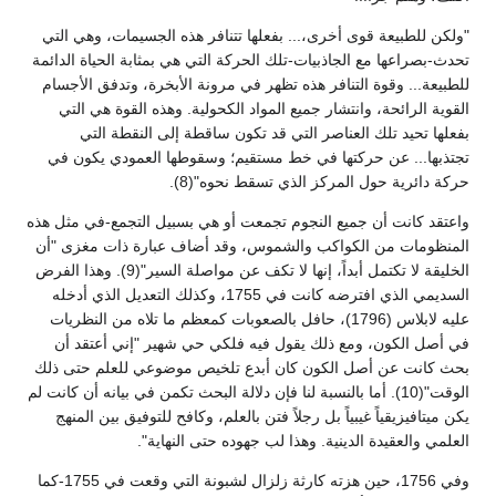
"ولكن للطبيعة قوى أخرى،... بفعلها تتنافر هذه الجسيمات، وهي التي
تحدث-بصراعها مع الجاذبيات-تلك الحركة التي هي بمثابة الحياة الدائمة
للطبيعة... وقوة التنافر هذه تظهر في مرونة الأبخرة، وتدفق الأجسام
القوية الرائحة، وانتشار جميع المواد الكحولية. وهذه القوة هي التي
بفعلها تحيد تلك العناصر التي قد تكون ساقطة إلى النقطة التي
تجتذبها... عن حركتها في خط مستقيم؛ وسقوطها العمودي يكون في
حركة دائرية حول المركز الذي تسقط نحوه"(8).
واعتقد كانت أن جميع النجوم تجمعت أو هي بسبيل التجمع-في مثل هذه
المنظومات من الكواكب والشموس، وقد أضاف عبارة ذات مغزى "أن
الخليقة لا تكتمل أبداً، إنها لا تكف عن مواصلة السير"(9). وهذا الفرض
السديمي الذي افترضه كانت في 1755، وكذلك التعديل الذي أدخله
عليه لابلاس (1796)، حافل بالصعوبات كمعظم ما تلاه من النظريات
في أصل الكون، ومع ذلك يقول فيه فلكي حي شهير "إني أعتقد أن
بحث كانت عن أصل الكون كان أبدع تلخيص موضوعي للعلم حتى ذلك
الوقت"(10). أما بالنسبة لنا فإن دلالة البحث تكمن في بيانه أن كانت لم
يكن ميتافيزيقياً غيبياً بل رجلاً فتن بالعلم، وكافح للتوفيق بين المنهج
العلمي والعقيدة الدينية. وهذا لب جهوده حتى النهاية".
وفي 1756، حين هزته كارثة زلزال لشبونة التي وقعت في 1755-كما