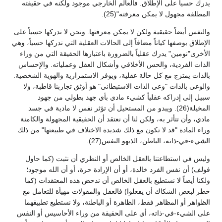
يدرك حسياً على الإطلاق. فالعالم الخارجي موجود ولكنه في حقيقته
المطلقة مجهول لا يمكن معرفته"(25).
والنفس أيضاً حقيقية ولكن لا يمكن معرفتها. ونحن لا ندركها حسياً على
الإطلاق بوصفها كياناً مضافاً إلى الحالات العقلية التي ندركها حسياً، وهي
الأخرى"نومين" يدرك عقلياً بالضرورة باعتبارها الحقيقة التي من وراء
الذات الفردية، والحس الأخلاقي وأشكال العقل وعملياته. والإحساس
بالذات يمتزج مع كل حالة عقلية، ويوفر الاستمرارية والهوية الشخصية.
والوعي بالذات "وعي الذات الاستبطاني" هو أوثق تجاربنا قاطبة، ولا
سبيل إلى إدراكه عقلياً كشيء مادي بأي جهد بطولي من جهود
المخيلة(26). ويبدو من المستحيل أن تؤثر نفس لا مادية في جسد
مادي، وأن تتأثر به، ولكن لنا أن نعتقد أن الحقيقية المجهولة والكامنة
وراء المادة "قد لا تكون مع ذلك شديدة الاختلاف في طبيعتها" من ذلك
الشيء-في-ذاته، الباطن، الذيهو النفس(27).
وليس في استطاعتنا بالعقل الخالص أو النظري أن نثبت (كما حاول
فولف) أن نفس الفرد خالدة، أو أن الإرادة حرة، أو أن الله موجود؛
ولكنا أيضاً لا نستطيع بالعقل الخالص أن ندحض هذه المعتقدات (كما
خطر لبعض الشكاك أن يفعلوا) فالعقل والمقولات مهيأة للتعامل مع
الظواهر أو المظاهر فقط، الظاهرة أو الباطنة، ولا نستطيع تطبيقهما
على الشيء-في-ذاته، أي على الحقيقة من وراء الأحاسيس أو النفس