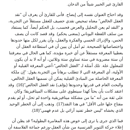
القارئ غير الخبير شيئاً من الدخان.
وقد احتاج العنوان نفسه إلى إيضاح. فأنى للقارئ أن يعرف أن "نقد
العقل الخالص" معناه تمحيص نقدي حصيف للعقل مستقلاً عن التجربة،
و "النقد لم يعن التحليل والعرض فحسب، بل الحكم أيضاً، كما يستفاد
من سلف اللفظة اليوناني (بمعنى يحكم). وقد قصد كانت أن يصف
الحس، والإدراك الحسي والفكرة والعقل، وأن يقرر لكل منها حدودها
واختصاصاتها الصحيحة. ثم أمل أن يبين أن في استطاعة العقل أن
يعطييا المعرفة مستقلاً عن أي خبرة مؤيدة، كما هي الحال في معرفتنا
أن ستة مضروبة في ستة تساوي ستة وثلاثين، أو أنه لا بد أن يكون
للمعلول علة. تلك أمثلة لـ "العقل الخالص"-أعني المعرفة القبلية أو
الأولية، أي المعرفة التي لا تتطلب برهاناً من التجربة.يقول: "إن ملكة
المعرفة الحاصلة من المبادئ القبلية يمكن أن نسميها العقل الخالص،
والبحث العام في قدرتها وحدودها (يؤلف) نقد العقل الخالص"(16). وقد
اعتقد كانت بأن بحثاً كهذا سينطوي على مشكلات الميتافيزيقا؛ وكان
على ثقة من أنه "ما من مشكلة ميتافيزيقية واحدة لم تحل، أو لم يقدم
مفتاح حلها على الأقل" في هذا النقد(17). وذهب إلى أن الخطر الوحيد
الذي يخشاه "ليس خطر تفنيد آرائي بل عدم فهمي"(18).
فما الذي جرى يا ترى إلى خوض هذه المغامرة البطولية؟ قد يظن أن
إعلاء حركة التنوير الفرنسية من شأن العقل-وزعم جماعة الفلاسفة أن