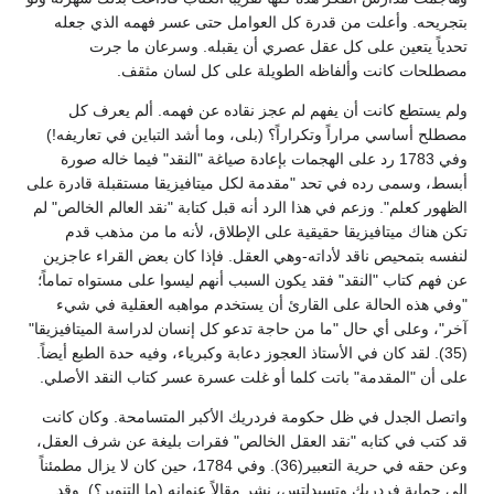
بتجريحه. وأعلت من قدرة كل العوامل حتى عسر فهمه الذي جعله
تحدياً يتعين على كل عقل عصري أن يقبله. وسرعان ما جرت
مصطلحات كانت وألفاظه الطويلة على كل لسان مثقف.
ولم يستطع كانت أن يفهم لم عجز نقاده عن فهمه. ألم يعرف كل
مصطلح أساسي مراراً وتكراراً؟ (بلى، وما أشد التباين في تعاريفه!)
وفي 1783 رد على الهجمات بإعادة صياغة "النقد" فيما خاله صورة
أبسط، وسمى رده في تحد "مقدمة لكل ميتافيزيقا مستقبلة قادرة على
الظهور كعلم". وزعم في هذا الرد أنه قبل كتابة "نقد العالم الخالص" لم
تكن هناك ميتافيزيقا حقيقية على الإطلاق، لأنه ما من مذهب قدم
لنفسه بتمحيص ناقد لأداته-وهي العقل. فإذا كان بعض القراء عاجزين
عن فهم كتاب "النقد" فقد يكون السبب أنهم ليسوا على مستواه تماماً؛
"وفي هذه الحالة على القارئ أن يستخدم مواهبه العقلية في شيء
آخر"، وعلى أي حال "ما من حاجة تدعو كل إنسان لدراسة الميتافيزيقا"
(35). لقد كان في الأستاذ العجوز دعابة وكبرياء، وفيه حدة الطبع أيضاً.
على أن "المقدمة" باتت كلما أو غلت عسرة عسر كتاب النقد الأصلي.
واتصل الجدل في ظل حكومة فردريك الأكبر المتسامحة. وكان كانت
قد كتب في كتابه "نقد العقل الخالص" فقرات بليغة عن شرف العقل،
وعن حقه في حرية التعبير(36). وفي 1784، حين كان لا يزال مطمئناً
إلى حماية فردريك وتسيدلتس، نشر مقالاً عنوانه (ما التنوير؟). وقد