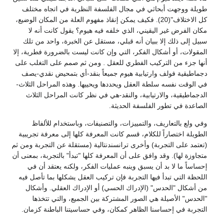
طويلة ووجهت أبحاثي في مجال الفلسفة النظرية في اتجاه مختلف
كل الاختلاف"(20). فكيف يمكن إنقاذ مفهوم العلة من المكان الوضيع،
مكان الفرض غير اليقيني، الذي خلفه فيه هيوم؟ يقول كانت أنه لا
سبيل إلى ذلك إلا ببيان أنه قبلي، مستقل عن الخبرة، واحد من تلك
المقولات، أو أشكال الفكر، التي وإن كانت ليست بالضرورة فطرية، إلا
أنها جزء من التركيب الفطري للعقل . ومن ثم صمم على التغلب على
دجماطيقية فولف وارتيابية هيوم جميعاً بنقد-أي بتمحيض نقدي-يصف
في الوقت نفسه سلطة العقل ويحددها ويحييها. وهذه المراحل الثلاث-
الدجماطيقية، والارتيابية، والنقد-هي في نظر كانت المراحل الثلاث
الصاعدة في تطور الفلسفة الحديثة.
وفي ولع بالتعاريف، والتمييزات، والتصنيفات، وباستخدام للألفاظ
الطويلة اختصاراً للكلام، قسم كانت المعرفة كلها إلى معرفة تجريبية
(تعتمد على التجربة) وأخرى ترانسندنتالية (مستقلة عن التجربة ومن ثم
متجاوزة لها). وقد وافق على أن المعرفة كلها "تبدأ" بالتجربة، بمعنى أن
إحساساً ما لا بد أن يسبق وينبه عمليات الفكر، ولكنه يعتقد أن في
اللحظة التي تبدأ فيها التجربة فإن تركيب العقل يشكلها بما تأصل فيه
من أشكال "الحدس" (الإدراك الحسي) أو الإدراك العقلي. وأشكال
"الحدس" الأصيلة هي الصور المشتركة بين الجميع، والتي تتخذها
التجربة في إحساسنا الظاهر كمكان، وفي حساسيتنا الباطنة كزمان.