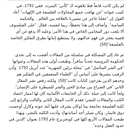
لم يكن كانت قانعاً قط بلاهوته الـ "كأني" المتردد. ففي 1791، في
كتيب عنوانه "عن تهافت جميع المحاولات الفلسفة في الإلهيات" أعاد
القول إن "عقلنا عاجز عن تبصيرنا بالعلاقة بين العالم... والحكمة
السامية". وأضاف إلى هذا تحفظاً، ربما لنفسه، فقال: "على الفيلسوف
ألا يلعب دور المحامي الخاص في هذا الأمر؛ وعليه ألا يدفع عن أي
قضية يعجز عن فهم عدالتهم، ولا يستطيع إثباتها بطرق التفكير الخاصة
بالفلسفة"(58).
ثم عاد إلى المشكلة في سلسلة من المقالات أفضت به إلى تحدي
الحكومة البروسية تحدياً سافراً. وطبعت أولى هذه المقالات وعنوانها
"في الشر المتأصل" في "مجلة برلين الشهرية" عدد أبريل 1792. وأذن
الرقيب بنشرها على أساس أن "العلماء المتعمقين في التفكير هم
وحدهم الذين يقرءون كتابات كانت"(59). ولكنه رفض نشر المقال
الثاني "في الصراع بين مبادئ الخير والشر للسيطرة على الإنسان".
ولجأ كانت إلى حيلة. ذلك أن الجامعات الألمانية كان لها امتياز اعتماد
الكتب والمقالات للنشر؛ فقدم كانت المقال الثاني والثالث والرابع إلى
كلية الفلسفة بجامعة يينا (وكان يشرف عليها آنئذ جوته وكارل أوجست
دوق فايمار، وكان شيلر أحد أساتذتها)، وأذنت الكلية بالنشر، وبهذا
طبعت المقالات الأربع كلها في كونجزبرج عام 1793 بعنوان "الدين في
حدود العقل وحده".