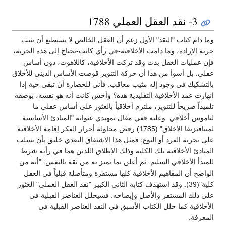
3- نقد العقل العملي 1788
وما دام كتاب "النقد" الأول زعم أن العقل الخالص لا يستطيع أن يثبت
حرية الإرادة، وما دامت الأخلاقية-في رأي كانت-تحتاج إلى هذه الحرية،
فإن عمليات العقل بدت وقد تركت الأخلاقية، كاللاهوت، دون أساس
عقلي. بل أسوأ من هذا أن حركة التنوير قوضت الأساس الديني للأخلاق
بالتشكيك في وجود إله مثيب معاقب. فأنى للحضارة أن تبقى حية إذا
انهارت عمد الأخلاقية التقليدية هذه؟ وأحس كانت أنه هو نفسه، بوصفه
تلميذاً صريحاً للتنوير، ملتزم أخلاقياً بالعثور على أساس عقلي ما
لناموس أخلاقي. وعليه ففي مقال تمهيدي عنوانه "المبادئ الأساسية
لميتافيزيقا الأخلاق" (1785) رفض محاولة أحرار الفكر إقامة الأخلاقية
على تجربة الفرد أو النوع؛ فمثل هذا الاشتقاق البعدي خليق بأن يسلب
المبادئ الأخلاقية تلك الكلية وذلك الإطلاق اللذين هما في رأيه شرط
للمبدأ الأخلاقي السليم. ثم أعلن بما تميز به من ثقة بالنفس: "أنه من
الواضح أن المفاهيم الأخلاقية كلها مستقرة ومتأصلة قبلياً في العقل
كلية"(39). وقد استهدف كتابه الثاني الكبير "نقد العقل العملي" العثور
على ذلك المستقر والأصل وإيضاحه. فسيحلل العناصر القبلية في
الأخلاقية كما حلل الكتاب الأسبق في النقد العناصر القبلية في
المعرفة.