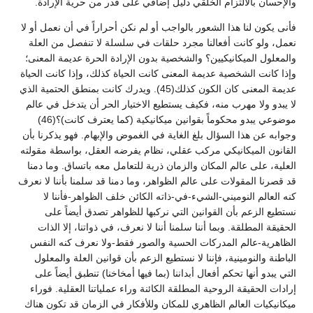
والإحسان بالالتزام الخلقي دليل إضافي على قدر من حرية الإرادة.
فأنى يكون لنا هذا الشعور بالواجب أو لم نكن أحراراً في أن نعمل أو لا
نعمل، ولو كانت أفعالنا مجرد حلقات في سلسلة لا تنفصل من العلة
والمعلول الميكانيكيين؟ والشخصية بدون الإرادة الحرة عديمة المعنى؛
وإذا كانت الشخصية عديمة المعنى كانت الحياة كذلك، وإذا كانت الحياة
عديمة المعنى كان الكون كذلك(45). ويدرك كانت بمنطق الحتمية الذي
لا يبدو ولا مهرب منه، فكيف يستطيع الاختيار الحر أن يتدخل في عالم
موضوعي يبدو محكوماً بقوانين ميكانيكية (كما يعترف كانت)؟(46)
وجوابه عن هذا السؤال بلغ الغاية في الغموض والإبهام. فهو يذكرنا بأن
القانون الميكانيكي مركب عقلي، نظام يفرضه العقل، بواسطة مقولته
العلية، على عالم المكان والزمان ذرية للتعامل معه باتساق. وما دمنا
قد قصرنا المقولات على عالم الظواهر، وما دمنا قد سلمنا بأننا لا نعرف
كنه العالم النوميني-الشيء-في-ذاته الكائن خلف الظواهر-فأننا لا
نستطيع الزعم بأن القوانين التي نركبها للظواهر تصدق أيضاً على
الحقيقة المطلقة. وبما أننا سلمنا أننا لا نعرف، في ذواتنا، إلا الذات
الظاهرية-عالم المدركات الحسية والصور فقط-ولا نعرف كنه النفس
الباطنة والنومينية، فإننا لا نستطيع الزعم بأن قوانين العلة والمعلول
التي يبدو أنها تحكم أفعال أبداننا (بما فيها أمخاخنا) تنطبق أيضاً على
إرادات الحقيقة الروحية المطلقة الكائنة وراء عملياتنا العقلية. فوراء
ميكانيكيات العالم الظاهري للمكان وللأفكار في الزمان قد تكون هناك