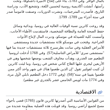
بالمال الوافر. وفي 1783، بناء على إلحاح الأميرة داشكوفا، وتحت
رآستها، أنشئت أكاديمية روسية لتحسين اللغة، وتشجيع الأدب، ودراسة
التاريخ، فأصدرت المترجمات، ونشرت الدوريات، وصنفت قاموساً صدر
في ستة أجزاء بين 1789، 1799.
وقد روعت كاترين نسبة الوفيات العالية في روسيا، وبدائية وسائل
حفظ الصحة العامة والنظافة الشخصية، فاستقدمت الأطباء الأجانب،
وأسست كلية للصيدلة في موسكو، ودبرت المال لإنتاج الأدوات
الجراحية. وفتحت في موسكو ثلاثة مستشفيات جديدة ومستشفى
للأمراض العقلية وفي سانت بطرسبرج ثلاثة مستشفيات جديدة بما فيها
"مستشفى سري" للأمراض التناسلية(57). وفي 1768 أدخلت لروسيا
التطعيم ضد الجدري، وهدأت مخاوف الشعب بوضعها شخصها وهي في
الأربعين ليجري عليها العلاج كثاني شخص في روسيا، وما لبثت كاترين
أن كتبت لفولتير تقول "إن الذين طعموا هناك في شهر واحد أكثر ممن
طعموا بفيينا في سنة"(58). (وفي 1772 دخل التطعيم نابلي لأول مرة،
وفي 1774 مات لويس الخامس عشر بالجدري غير مطعم).
الاقتصادية
من القوانين الأساسية التي أصدرتها كاترين قانون (1765) قضى بأجواء
مسح لجميع أراضي روسيا. وقد قوبلت هذه العملية بمقاومة شديدة من