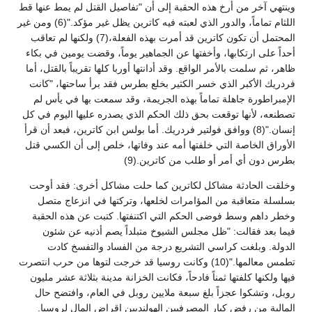
وينتهي آخر من أرخ هذه الحقبة إلى أن "تفاصيل القتل لم يمط عنها قط
اللثام تماماً، والدور الذي لعبته فيه كاترين يظل غير مؤكد."(6) ومن غير
المحتمل أن تكون كاترين قد أمرت بهذه الفعلة،(7) ولكنها لم تعاقب
أحداً على ارتكابها، وأخفتها عن الجماهير يوماً، وقضت يومين في بكاء
ظاهر، ثم سلمت بالأمر الواقع. وقد أدانتها أوربا كلها تقريباً بالقتل، أما
فردريك الأكبر الذي خسر الكثير بخلع بطرس فقد برأ ساحتها، "كانت
الإمبراطورة جاهلة تماماً بهذه الجريمة، وقد سمعت بها في يأس لم
تصطنعه، لأنها توقعت بحق ذلك الحكم الذي يصدره عليها اليوم في كل
إنسان."(8) ووافق فولتير فردريك. أما بولس ابن كاترين، فبعد أن قرأ
الأوراق الخاصة التي خلفتها أمه عند وفاتها، خلص إلى أن الكسي قتل
بطرس دون أي أمر أو طلب من كاترين.(9)
وخلقت الحادثة مشاكل لكاترين كما حلت مشاكل أخرى: فقد أوحت
بسلسلة متعاقبة من المؤامرات لخلعها، وتركتها في انزعاج متصل
وخطر داهم وسط فوضى الحكم التي اكتنفتها. كتبت عن هذه الحقبة
فيما بعد فقالت: "ظل مجلس الشيوخ متبلداً يصم أذنيه عن شئون
الدولة. وبلغت كراسي التشريع درجة من الفساد والتفسخ كادت
تطمس معالمها."(10) وكانت روسيا قد خرجت لتوها من حرب انتصرت
فيها ولكنها كلفتها ثمناً فادحاً، فكانت الخزانة مدينة بثلاثة عشر مليون
روبل، وتشكوا عجزاً بلغ سبعة ملايين روبل في العام، وافتضح حال
المالية من رفض كبار المصرفيين الهولنديين إقراض المال لروسيا.