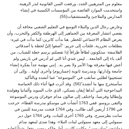
معلوم من المترهبين الجدد، ورفعت السن القانونية لنذر الرهبنة.
واستخدمت الموارد الفائضة من المؤسسات الكنسية في إنشاء
المدارس والملاجئ والمستشفيات(55).
وعارض رجال الدين والنبلاء التوسع في التعليم الشعبي مخافة أن
يفضي انتشار المعرفة بين الجماهير إلى الهرطقة والكفر والتحزب، وأن
يعرض النظام الاجتماعي للخطر. هنا بدأت كاترين-كما بدأت في غيره-
بتطلعات تحررية، فلجأت إلى جريم: "أصغوا إليَّ لحظة يا أصدقائي
الفلاسفة: ستكونون لطافاً ظرافاً إذا تفضلتم برسم خطة للشباب، من
ألف باء إلى الجامعة... ليس عندي-أنا التي لم أدرس في باريس ولم
أعش فيها-معرفة بهذا الأمر ولا بصر به.. إنني مهتمة جداً بفكرة إنشاء
جامعة وإدارتها، ومدرسة ثانوية (جمنازيوم) وأخرى أولية... وإلى أن
تستجيبوا لطلبي سأنقب في "الموسوعة" عما أنشده وبالتأكيد
سأستخرج منها ما أنشده"(56). وقد أثرت فيها أثناء ذلك الحماسة
البيداجوجية التي أبداها إيفان بتسكي، الذي جاب السويد وألمانيا وهولندة
وإيطاليا وفرنسا، واختلف إلى صالون مدام جوفران ودرس الموسوعة
والتقى بروسو. ففي 1763 أنشأت في موسكو مدرسة القطاء، خرجت
في 1796 أربعين ألف طالب، وفي 1764 فتحت مدرسة للبنين في
سانت بطرسبرج، وفي 1765 أخرى للبنات، وفي 1764 حول دير
سمولني إلى معهد سمولني لبنات النبلاء- وهذا صدى لمعهد مدام
دمانتنون "سان سير"، وكانت كاترين أول حاكم روسي يفعل شيئاً لتعليم