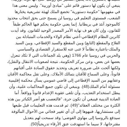
ينبغي أن يكون لها دستور قائم على "مبادئ أوربية". وليس معنى هذا
في مفهومها "حكومة دستورية" تخضع الملك لهيئة تشريعية يختارها
الشعب، فمستوى التعليم في روسيا لن يسمح حتى بحق انتخاب محدود
كالموجود آنئذ في بريطانيا. إنما يعني حكومة يحكم فيها الحاكم طبقاً
للقانون، وإن كان هو ف نهاية الأمر المصدر الوحيد للقانون. وقد أيدت
كاترين النظام الإقطاعي-أعني نظام الولاء والخدمات المتبادلة بين
الفلاح والمقطع (التابع) وبين المقطع والسيد الإقطاعي، وبين السيد
والملك-باعتباره نظاماً لا غنى عنه للاستقرار القتصادي والسياسي
والحربي في روسيا عام 1766 (وهي بلد الجماعات التي لا تكاد تنعزل
بعضها عن بعض، وعن مركز الحكومة، نتيجة لصعوبات الانتقال والنقل)،
ولكنها ألحت على ضرورة تعريف وتحديد حقوق السادة على أقنانهم
قانوناً، وعلى السماح للأقنان بتمالك الأملاك، وعلى نقل محاكمة الأقنان
وعقابهم من السيد الإقطاعي إلى قاضي عمومي يسأل محكمة إقليمية
مسئولة أمام الملك(48). وينبغي أن تكون جميع المحاكمات علنية، وأن
يبطل استخدام التعذيب، وأن تلغى عقوبة الإعدام قانوناً وواقعاً. أما
العبادة الدينية فينبغي أن تكون حرة، "فالتعصب هو أضر الكبائر بين هذه
الكثرة من مختلف العقائد"(49). ثم قدمت هذه التعليمات قبل طبعها
إلى مستشاريها، فنبهوها إلى أن أي تغيير فجائي من الأحوال المألوفة
سيدفع بالروسيا إلى مهاوي الفوضى؛ وقد سمحت لهم بتعديل
مقترحاتها، لا سيما ما استهدفت عتق الأرقاء تدريجياً(50).