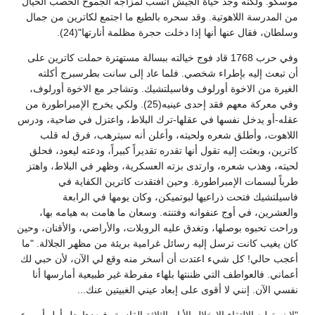
موسكو. ولكنه وجد حياة الجيش أنسب لمزاجه الجموح الخصب الخيال
من المدرسة اللاهوتية. وقد سحره بالطبع ما اجتمع لكاترين من جمال
وسلطان، فقال عنها أنها إذا دخلت حجرة مظلمة أنارتها"(24).
وفي حرب 1768 قاد فوج خيالته ببسالة مستهترة حملت كاترين على
أن تبعث إليه بإطراء شخصي. فلما عاد إلى سانت بطرسبرج أكلته
الغيرة من الاخوة أورلوف وفاسيلتشيك. وتشاجر مع الاخوة أورلوف،
وفي معركة معهم فقد إحدى عينيه(25). ولكي يخرج الإمبراطورة من
عقله-أو يدخل نفسها في عقلها-ترك البلاط، واعتزل في ضاحية، ودرس
اللاهوت، وأطلق شعره ولحيته، وأعلن أنه سيترهب، فرق له قلب
كاترين، وبعثت إليه تقول أنها تقدره تقديراً كبيراً، ودعته ليعود، فحلق
لحيته، وهذب شعره، وارتدى بزته العسكرية، وظهر في البلاط، واهتز
طرباً لبسمات الإمبراطورة. وحين افتقدت كاترين الكفاية في
فاسيلتشيك فتحت ذراعيها لبوتميكن، وكان يومها في الرابعة
والعشرين، في أوج عنفوانه وفتنته. وسعان ما هامت به هيامه بها،
وراحت تحبوه بوصلها، وتغدق عليه الروبلات، والأراضي، والأقنان، وحين
كان يغيب كانت ترسل إليه رسائل غرامية بريئة من مظهر الجلالة. "ما
أعجب حالي! كل شيء اعتدت أن أسخر منه وقع لي الآن، لأن حبي لك
أعماني. فالعواطف التي ظننتها بلهاء مفرطة غير طبيعية أمارسها أنا
نفسي الآن. إنني لا أقوى على إبعاد عيني الغبيتين عنك...