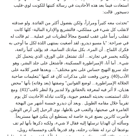
استعادت فيما بعد هذه الأحاديث في رسالة كتبتها للكونت لوي-فليب
دسيجور. قالت:
"تحدثت معه كثيراً ومراراً، ولكن بفضول أكثر من الفائدة. ولو صدقته
لانقلب كل شيء في مملكتي، فالتشريع والإدارة المالية- كلها كانت
تنقلب رأساً على عقب لتفسح مجالاً لنظريات غير عملية... ثم قالت له
في صراحة: "يا مسيو ديدرو، لقد أصغيت بمنتهى اللذة لكل ما أوحى به
فكرك اللماح.. أن المرء، بكل مبادئك السامية، قد يؤلف كتباً رائعة،
ولكنه يخسر في تجارته... أنك تشتغل على الورق، الذي يتحمل كل
شيء.. أما أنا، الإمبراطورة المسكينة، فأشتغل على جلد البشر، وهو
جلد سريع التهيج حساس على نحو مختلف"... وبعدها قصر كلامه على
الأدب(40). وحين وقعت على مذكرات كان قد كتبها "بتعليمات صاحبة
الجلالة الإمبراطورة... لوضع القوانين" وصفتها (بعد وفاته) بأنها "محض
هذيان، لا أثر فيه لمعرفة بالحقائق ولا لتدبير ولا لنظر ثاقب"(41). ومع
ذلك استمتعت بحديثه المفعم حيوية، وكانت تبادله الأحاديث كل يوم
تقريباً خلال مقامه الطويل . وبعد أن ديدرو خمسة أشهر من البهجة
الغامرة في صحبتها، والتعب في بلاطها، نوى الرحيل إلى أرض الوطن.
فأمرت كاترين بصنع عربة خاصة له يستطيع أن يتكئ فيها مستريحاً.
وسألته أن الهدايا ترسلها إليه فقال لا شيء، ولكنه ذكرها بأنها لم تف
بوعدها أن ترد له نفقات رحلته، وقد قدرها بألف وخمسمائة روبل،