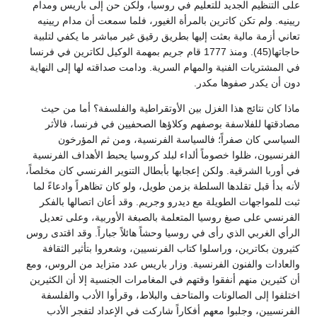
على التنظيم الجديد للتعليم في روسيا، ولكن حن إلى باريس ومدام
ريينيه. ولم تكن كاترين بالمرأة الغيور، فلما سمعت أن مدام ريينيه
تعاني أزمة مالية بعثت إليها بطريق رقيق غير مباشر ما يكفي لتلبية
حاجاتها(45). ومنذ 1777 قام جريم بمهمة الوكيل لكاترين في فرنسا
في المشتريات الفنية والمهام السرية. ودامت صداقته لها إلى النهاية
دون أن يكدر صفوها مكدر.
ماذا كان نتائج هذا الغزل بين الأوتقراطية والفلسفة؟ أما من حيث
مصادقتها للفلاسفة بوصفهم وكلاؤها الصحفيين في فرنسا، فالأثر
السياسي كان صفراً؛ فالسياسة الفرنسية، ومن ثم المؤرخون
الفرنسيون، ظلوا خصوماً ألداء لبلد كروسيا يحبط الأهداف الفرنسية
في أوربا الشرقية. ولكن إعجابها بأبطال التنوير الفرنسي كان مخلصاً،
لأنه بدأ قبل تقلدها السلطة بزمن طويل، ولو كان تظاهراً وادعاءً لما
ثبت للمواجهات الطويلة مع ديدرو وجريم. وقد أعان اتصالها بالفكر
الفرنسي على صبغ روسيا المتعلمة بالصبغة الأوربية، وعلى تعديل
الرأي الغربي الذي رأى في روسيا وحشاً هائلاً جباراً. وقد اقتدى روس
كثيرون بكاترين، وراسلوا كتاب الفرنسيين، وشعروا بتأثير الثقافة
والعادات والفنون الفرنسية. وزار باريس عدد متزايد من الروس، ومع
أن كثيرين منهم أنفقوا وقتهم في المغامرات الجنسية إلا أن الكثيرين
اختلفوا إلى الصالونات والمتاحف والبلاط، وقرأوا الأدب والفلسفة
الفرنسيين، وجلبوا معهم أفكاراً شاركت في الإعداد لتفجر الأدب