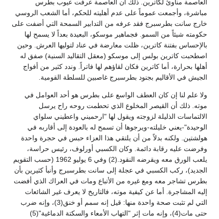
العاصمة مناوئ لكاترين. ذلك أن العاصمة عرفت عيوب بطرس
مباشرة، وأجمعت عموماً على عدم أهليته للحكم، أما الشعب الروسي
خارج سانت بطرسبرج فقد عرفه من التدابير السمحة التي أضفت على
حكومته شيئاً من السمو. فجماهير موسكو، البعيدة بعداً لا يسمح لها
بالإحساس بفتنة كاترين، ظلت معارضة في عناد لتوليها العرش. وحين
اصطحبت كاترين بولس إلى موسكو (معقل التقاليد السنية) صفق له
أهلها بحرارة، أما كاترين فكان لقاؤهم لها فاتراً. وندد كثير من أفواج
الجيش في الأقاليم بجنود بطرسبرج غاصبين للسلطة القومية.
ولا علم لنا إن كان العطف الواسع على بطرس هو أحد العوامل في
موته. ذلك أن القيصر المخلوع الذي تحطمت روحه راح يرسل
الالتماسات الذليلة لزوجته ويقول لها "ارحميني واعطيني سلواي
الوحيدة"-يعني خليلته-ويرجوها أن تسمح له بالعودة إلى أقاربه في
هولشتين. ولكنه بدلاً من أن يلتقي هذا العزاء حبس في حجرة واحدة
وفرضت عليه رقابة دائمة. وكان الكسبي أورلوف، رئيس حراسة،
يلعب الورق معه ويقرضه النقود.(2) وفي 6 يوليو 1962 (حسب التقويم
الجديد)، ركب الكسبي في عجلة إلى سانت بطرسبرج وأنبأ كثيرين بأن
بطرس تشاجر معه ومع غيره من الأتباع ومات في العراك الذي أفضت
إليه المشاجرة. أما عن كيفية موته، فالتاريخ لا يعرف غير الشائعات
التي لم تثبت صحة واحدة منها: قيل إنه سمم أو خنق(3)، وإنه ضرب
حتى مات(4)، وإنه مات إثر "التهاب الأمعاء والسكتة الدماغية"(5)