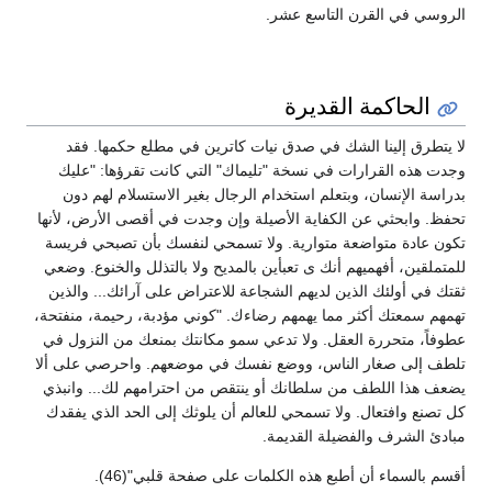
الروسي في القرن التاسع عشر.
الحاكمة القديرة
لا يتطرق إلينا الشك في صدق نيات كاترين في مطلع حكمها. فقد
وجدت هذه القرارات في نسخة "تليماك" التي كانت تقرؤها: "عليك
بدراسة الإنسان، وبتعلم استخدام الرجال بغير الاستسلام لهم دون
تحفظ. وابحثي عن الكفاية الأصيلة وإن وجدت في أقصى الأرض، لأنها
تكون عادة متواضعة متوارية. ولا تسمحي لنفسك بأن تصبحي فريسة
للمتملقين، أفهميهم أنك ى تعبأين بالمديح ولا بالتذلل والخنوع. وضعي
ثقتك في أولئك الذين لديهم الشجاعة للاعتراض على آرائك... والذين
تهمهم سمعتك أكثر مما يهمهم رضاءك. "كوني مؤدبة، رحيمة، منفتحة،
عطوفاً، متحررة العقل. ولا تدعي سمو مكانتك بمنعك من النزول في
تلطف إلى صغار الناس، ووضع نفسك في موضعهم. واحرصي على ألا
يضعف هذا اللطف من سلطانك أو ينتقص من احترامهم لك... وانبذي
كل تصنع وافتعال. ولا تسمحي للعالم أن يلوثك إلى الحد الذي يفقدك
مبادئ الشرف والفضيلة القديمة.
أقسم بالسماء أن أطبع هذه الكلمات على صفحة قلبي"(46).