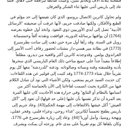
فنفحته بثلاثة آلاف وبخاتم ثمين، وعينت ضابطاً ليرافقه حتى لاهاي. فلما
عاد إلى باريس أثنى عليها ثناء الشكر والعرفان.
ولم تحاول كاترين الاتصال بروسو، الذي كان نقيضها إلى حد مؤلم في
الطبع والأفكار، ولكنها صادقت جريم، لأنها عرفت أن صحيفته "الرسائل
الأدبية" تصل إلى أيدي الأوربيين ذوي النفوذ. واتخذ أول خطوة بعرضه
(1764) أن يوافيها برسائله الدورية، فوافقت ونقدته ألفاً وخمسمائة
روبل في السنة. وقد رآها أول مرة حين ذهب إلى سانت بطرسبرج
(1773) في بطانة مير هسي-دار مشتات لحضور زفاف أخت الأمير إلى
الغراندوق بولس. وقدوجدته كاترين أكثر واقعية من ديدرو، مطلعاً
إطلاعاً مفيداً جداً على جميع مناحي ذلك العام الباريسي الذي سحرها
بأدبه وفلسفته وفنه ونسائه وصالوناته. ودعته "للدردشة" معها كل يوم
تقريباً خلال شتاء 1773-1774 وقد كتبت إلى فولتير عن هذه اللقاءات:
"إن حديث السيد جريم يمتعني، ولكن الأشياء التي نود أن نتبادل الكلام
فيها من الكثرة بحيث اتسمت لقاءاتنا إلى الآن بالحماسة أكثر من
اتسامها بالنظام أو التتابع" وفي حرارة هذه الأحاديث كان عليها المرة
بعد المرة أن تذكر نفسها بأن عليها (على حد قولها) أن تعود إلى "أكل
العيش" أكل عيشها بالالتفافات إلى مهمة الحكم(43). وعاد جريم إلى
باريس يطفح تحمساً لكاترين "غذاء روحي، وعزاء قلبي، وفخر عقلي،
وبهجة روسيا، وأمل أوربا"(44). وعاد إلى زيارة بطرسبرج في 1776،
وكان يلقاها كل يوم تقريباً على مدى عام. ورجته أن يمكث ويشرف