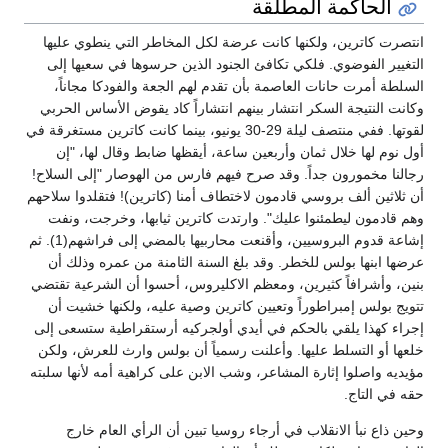
الحاكمة المطلقة
انتصرت كاترين، ولكنها كانت عرضة لكل المخاطر التي ينطوي عليها
التغيير الفوضوي. فلكي تكافئ الجنود الذين حرسوها في سعيها إلى
السلطة أمرت حانات العاصمة بأن تقدم لهم الجعة والفودكا مجاناً،
وكانت النتيجة السكر انتشار بينهم انتشاراً كاد يقوض الأساس الحربي
لقوتها. ففي منتصف ليلة 29-30 يونيو، بينما كانت كاترين مستغرقة في
أول نوم لها خلال ثمان وأربعين ساعة، أيقظها ضابط وقال لها، "إن
رجالنا مخمورون جداً. وقد صرح فيهم فارس من الهوصار "إلى السلاح!
أن ثلاثين ألف بروسي قادمون لاختطاف أمنا (كاترين)! فتقلدوا سلاحهم
وهم قادمون ليطمئنوا عليك". وارتدت كاترين ثيابها، وخرجت، ونفت
إشاعة قدوم البروسيين، وأقنعت محاربيها بالمضي إلى فراشهم(1). ثم
عرضها ابنها بولس للخطر. وقد بلغ السنة الثامنة من عمره وذلك أن
بنين، وأشرافاً كثيرين، ومعظم الاكليروس، أحسوا أن الشرعية تقتضي
تتويج بولس إمبراطوراً وتعيين كاترين وصية عليه، ولكنها خشيت أن
إجراء كهذا يلقي بالحكم في أيدي أولجركيه أرستقراطية ستسعى إلى
خلعها أو التسلط عليها. وأعلنت رسمياً أن بولس وارث للعرش، ولكن
مؤيديه واصلوا إثارة المشاعر، وشب الابن على كراهية أمه لأنها سلبته
حقه في التاج.
وحين ذاع نبأ الانقلاب في أرجاء روسيا تبين أن الرأي العام خارج