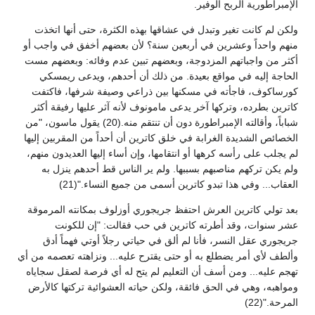
الإمبراطورية الربح الوفير.
ولكن لم كانت تغير وتبدل في عشاقها بهذه الكثرة، حتى أنها اتخذت
منهم واحداً وعشرين في أربعين سنة؟ لأن بعضهم أخفق في واجب أو
أكثر من واجباتهم المزدوجة، وبعضهم تبين عدم وفائه: وبعضهم مست
الحاجة إليه في مواقع بعيدة. من ذلك أن أحدهم، ويدعى ريمسكي
كورساكوف، فاجأته في مسكنها بين ذراعي وصيفة شرفها، فاكتفت
كاترين بطرده، وتركها آخر يدعى مامونوف لأنه آثر عليها رفيقة أكثر
شباباً، وأقالته الإمبراطورة دون أن تنتقم منه.(20) يقول ماسون، "من
الخصائص الشديدة الغرابة في خلق كاترين أن أحداً من المقربين إليها
لم يجلب على رأسه كرهها أو انتقامها، وإن أساء إليها العديدون منهم،
ولم يكن تركهم مناصبهم بسببها. ولم ير الناس قط أحدهم ينزل به
العقاب... وفي هذا تبدو كاترين أسمى من جميع النساء."(21)
بعد تولي كاترين العرش احتفظ جريجوري أوزلوف بمكانته المرموقة
عشر سنوات، وقد أطرته كاترين في حب فقالت: "إن للكونت
جريجوري عقل النسر، فأنا لم ألق في حياتي رجلاً أوتي فهماً أدق
وألطف لأي أمر يضطلع به أو حتى يقترح عليه... ونزاهته تعصمه من أي
تهجم عليه... ومن أسف أن التعليم لم يتح له أي فرصة لصقل سجاياه
ومواهبه، وهي في الحق فائقة، ولكن حياته العشوائية تركتها كالأرض
المرحة."(22)