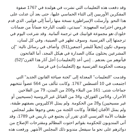
وقد دفعت هذه التعليمات التي نشرت في هولندة في 1767 صفوة
المفكرين الأوربيين إلى الثناء الحماسي عليها، حتى بعد أن عدلت على
هذا النحو. وأرسلت الإمبراطورة نسخة منها رأساً إلى فولتير، الذي قدم
فروض احترامه المعهودة: "سيدتي، تلقيت البارحة ضماناً من ضمانات
خلودك-هو مجموعة قوانينك في ترجمة ألمانية. وقد شرعت اليوم في
ترجمتها إلى الفرنسية. وسوف تظهر في الصينية، وفي كل لسان،
وسوف تكون إنجيلاً للبشر أجمعين(51). وأضاف في رسائل تالية: "إن
المشرعين يحتلون مكان الصدارة في هيكل المجد، أما الفاتحون
فيأتوهم من بعدهم... إنني أعد (التعليمات) أجل آثار هذا القرن"(52).
ومنعت الحكومة الفرنسية بيع (التعليمات) في فرنسا.
وقدمت "التعليمات" المعدلة إلى "لجنة صياغة القانون الجديد" التي
اجتمعت في 10 أغسطس 1767. وكانت تتألف من 564 عضواً تنتخبهم
جماعات شتى: 161 من النبلاء و208 من المدن، 79 من الفلاحين
الأحرار، و54من القوزاق، و34 من القبائل غير الروسية (مسيحيين أو
غير مسيحيين) و28 من الحكومة. ولم يمثل الاكليروس بصفتهم طبقة،
ولم يمثل الأقنان إطلاقاً. وكانت اللجنة من بعض وجوها نظير لمجلس
طبقات الأمة الفرنسي الذي تقرر أن يجتمع في باريس في 1789، وقد
أتى المندوبون للحكومة بقوائم احتوت المظالم ومقترحات الإصلاح من
دوائرهم على نحو ما سيفعل مندوبو ذلك المجلس الأشهر. ورفعت هذه