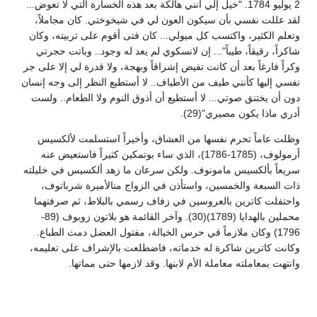
2 يوليو 1784. "خيل إلي أنني هالكة بعد هذه الخسارة التي لا تعوض...
لقد عللت نفسي بأن سيكون العون لي في شيخوختي. كان مجاملاً،
وتعلم الكثير، واكتسب كل ميولي... كان فتى أقوم على تربيته، وكان
شاكراً، رقيقاً، طيباً"... إن لانسكوي لم يعد له وجود.. وباتت حجرتي
وكراً فارغاً بعد أن كانت تفيض إشراقاً وبهجة، ولا قدرة لي إلا على جر
نفسي إليها كأنني طيف من الأطياف.. لا أستطيع النظر إلى وجه إنسان
دون أن يختنق صوتي... لا أستطيع أن أذوق النوم ولا الطعام.. ولست
أدري ماذا يكون مصيري"(29).
وظلت عاماً تحرم نفسها من العشاق، وأخيراً استسلمت لألكسيس
أرمولوف، (1785-1786)، الذي ساء بوتمكين كثيراً فاستعيض عنه
سريعاً بألكسيس مامونوف. ولكن سرعان ما زهد ألكسيس في خليلته
ذات السبعة والخمسين، واستأذن في الزواج منالأميرة شرباتوف،
واحتفلت كاترين بالعروسين في زفاف رسمي بالبلاط، ثم صرفتهما
محملين بالهدايا (1789)(30). وآخر القائمة هو بلاتون زوبوف (89-
1796) وكان ملازماً في حرس الخيالة، مفتول العضل دمث الطباع.
وكانت كاترين شاكرة له خدماته، فاضطلعت بالإشراف على تعليمه،
وانتهت بمعاملته معاملة الأم لابنها. وقد لازمها حتى مماتها.