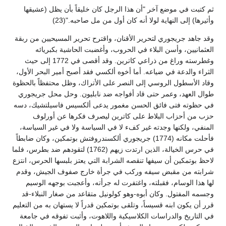
ثم كتبت في موضع آخر "أن هذا الرجل كان خليقاً بأن يظل (عشيقها
وأثيرها) إلى النهاية لولا أنه كان أول من مل صاحبه."(23)
وقد جاهد جريجوري لتحرير الأقنان، واقترح تحرير المسيحيين من ربقة
العثمانيين، وأسن البلاء في الحروب، وأغضبت الحاشية بكبريائه
وغطرسته وراغ من ذراعي كاترين. وقد أقصى في 1772 إلى حيث
الثراء والدعة في ضياعه. أما أخوه ألكسي فقد أصبح أمير البحر الأول،
وقاد الأسطول الروسي إلى النصر على الأتراك، وظل محتفظاً بالحظوة
طوال العهد، وعمر حتى قاد أفواجه ضد نابليون. وحل محل جريجوري
في حظوته فتى فائق الحسن مغمور يدعى ألكسيس فاسيلتشيك، دسه
حزب من أحزاب البلاط على كاترين ليصرف فكرها عن أورلوف
المنفي، ولكنها وجدته غير كفء لا في السياسة ولا في غير السياسة،
فأحلت مكانه (1774) جريجوري ألكسندروفتش بوتمكين، وكان ضابطاً
في حرس الخيالة، الذين ارتدت زيهم (1762) لتقودهم ضد بطرس، فلما
لاحظ بوتمكين أن سيفها تنقصه الشرابة التي يعتز بلبسها الحرس، انتزع
شرابته من مقبض سيفه وركب في جرأة خارج صفوف الجيش، وقدم
لها هذا الوسام، فقبلته، واغتفرت له جرأته، وأعجبت بوجهه الوسيم
وجسمه المفتول. وكان أبوه-وهو كولونيل متقاعد من صغار النبلاء-قد
قرر أن يكون ابنه قسيساً، وتلقى بوتمكين قدراً لا يستهان به من التعليم
في التاريخ والدراسات الكلاسيكية واللاهوت، وأثبت تفوقه في جامعة