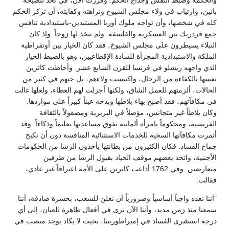
والحكمة وضبط النفس وخداع الحكم. وقررت الآن، في تحد لنصيحة
بانين، وارتياب في ولاء مجلس الشيوخ ونزاهته وكفايته، أن تركز الحكم
كله في شخصها، وأن تواجه ملوك أوربا المستبدين-باستبدادية تنافس
جمع فردريك بين العسكرية والفلسفة. ولم تتخذ لها زوجاً. وإذ كان
النبلاء يسيطرون على مجلس الشيوخ، فقد كان الخيار بين أوتقراطية
الملكة والاستبدادية المجزأة للسادة الإقطاعيين، وهو بالضبط الخيار
الذي واجهه ريشلو في فرنسا للقرن السابع عشر. وأحاطت كاترين
نفسها بالكفاءة من الرجال، واكتسبت ولاءهم، بل حبهم في كثير من
الحالات، ألزمتهم للعمل الشاق، ولكنها أجزلت لهم العطاء، ولعلها غالت
في مكافآتهم، فقد أصبح بهاء بلاطها وبذخه عبئاً كبيراً على مواردها.
وكان بلاطاً غير متجانس، مؤصلاً في البربرية ومصقولاً بالثقافة
الفرنسية، ومحكوماً بامرأة ألمانية تفوق مساعديها تعليماً وذكاءاً. وقد
أثمرت مكافآتها السخية للخدمات الاستثنائية المنافسة دون أن تكبح
جماح الفساد. فكان الكثيرون من بطانتها يأخذون الرشا من الحكومات
الأجنبية، واتخذ بعضهم موقف الحياد بقبول الرشا من طرفين
متعارضين. وفي 1762 أذاعت كاترين على الأمة اعترافاً غير عادي،
فقالت:
"أننا نعده واجباً أساسياً وضرورياً أن نعلن للشعب، بحسرة صادقة، أننا
سمعنا منذ زمن مديد، وأننا الآن نرى في أفعال ظاهرة للعيان، إلى أي
درجة استشرى الفساد في إمبراطوريتنا، بحيث لا يكاد يوجد منصب في