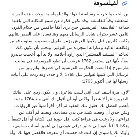
الفيلسوفة
بين الحب والحرب، وسياسة الدولة والدبلوماسية، وجدت هذه المرأة
المدهشة وقتاً للفلسفة. وقد تكون فكرة عن سمو المكانة التي بلغتها
جماعة "الفلاسفة" الفرنسيين حين نرى أكفأ حاكمين من حكام القرن
الثامن عشر يعتزان بتبادل الرسائل معهم ويتنافسان على الظفر بثنائهم.
وكانت كاترين قبل ولايتها العرش بزمن طويل تستطيب أسلوب فولتير
وفكاهته الذكية وعباراته المجردة من التوقير، وتحلم بأن تكون ذلك
الحاكم "المستبد المستنير" الذي راود أحلامه. ولا بد أنها أعجبت بديدرو
أيضاً، لأنها في سبتمبر 1762 عرضت أن تطبع الموسوعة في سانت
بطرسبرج إذا أمعنت الحكومة الفرنسية في حظرها. ولم يبق من
الرسائل التي كتبتها لفولتير قبل 1765 إلا واحدة، وقد ردت على أبيات
أرسلها لها في أكتوبر 1763:
"لأول مرة آسف على أنني لست شاعرة، وأن يكون ردي على أبياتك
بالضرورة نثراً لا شعراً. ولكني أود أن أقول لك أنني منذ 1764 مدينة
بأعظم الفضل لك. فقبل تلك الحقبة لم أكن أقرأ شيئاً غير الروايات،
ولكن حدق أن وقعت كتبك في يدي مصادفة، وبعدها لم أكف عن
قراءتها، ولا رغبت في قراءة كتب أقل جودة في الكتابة أو أقل تثقيفاً...
وهكذا لا أفتأ أعود إلى خالق ذوقي عودتي إلى أعمق أسباب تسليتي،
وأؤكد لك يا سيدي إن كنت قد حصلت أي معرفة فالفضل فيها لك. وأنا