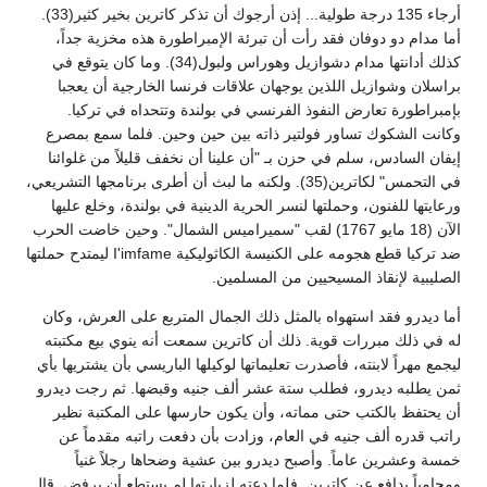
أرجاء 135 درجة طولية... إذن أرجوك أن تذكر كاترين بخير كثير(33).
أما مدام دو دوفان فقد رأت أن تبرئة الإمبراطورة هذه مخزية جداً،
كذلك أدانتها مدام دشوازيل وهوراس ولبول(34). وما كان يتوقع في
براسلان وشوازيل اللذين يوجهان علاقات فرنسا الخارجية أن يعجبا
بإمبراطورة تعارض النفوذ الفرنسي في بولندة وتتحداه في تركيا.
وكانت الشكوك تساور فولتير ذاته بين حين وحين. فلما سمع بمصرع
إيفان السادس، سلم في حزن بـ "أن علينا أن نخفف قليلاً من غلوائنا
في التحمس" لكاترين(35). ولكنه ما لبث أن أطرى برنامجها التشريعي،
ورعايتها للفنون، وحملتها لنسر الحرية الدينية في بولندة، وخلع عليها
الآن (18 مايو 1767) لقب "سميراميس الشمال". وحين خاضت الحرب
ضد تركيا قطع هجومه على الكنيسة الكاثوليكية I'imfame ليمتدح حملتها
الصليبية لإنقاذ المسيحيين من المسلمين.
أما ديدرو فقد استهواه بالمثل ذلك الجمال المتربع على العرش، وكان
له في ذلك مبررات قوية. ذلك أن كاترين سمعت أنه ينوي بيع مكتبته
ليجمع مهراً لابنته، فأصدرت تعليماتها لوكيلها الباريسي بأن يشتريها بأي
ثمن يطلبه ديدرو، فطلب ستة عشر ألف جنيه وقبضها. ثم رجت ديدرو
أن يحتفظ بالكتب حتى مماته، وأن يكون حارسها على المكتبة نظير
راتب قدره ألف جنيه في العام، وزادت بأن دفعت راتبه مقدماً عن
خمسة وعشرين عاماً. وأصبح ديدرو بين عشية وضحاها رجلاً غنياً
ومحامياً يدافع عن كاترين. فلما دعته لزيارتها لم يستطع أن يرفض. قال