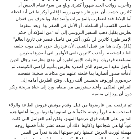
وتأخرت رواتب الجند شهوراً كثيرة. وبلغ من سوء نظام الجيش أن
كاترين خشيت أن يغزو تتار جنوبي روسيا إقليم أوكرانيا في أية لحظة.
أما البلاط فقد اضطرب بالمؤامرات وأضدادها، وبالخوف من فقدان
مناصب الكسب أو السلطة، أو الأمل في الظفر بها. وبعد سقوط
بطرس بقليل ذهب السفير البروسي إلى أنه "من المؤكد أن حكم
الإمبراطورة كاترين لن يكون أكثر من فاصل قصير في تاريخ العالم"
(11). وكان هذا من قبيل التمني، لأن فردريك حزن على موت حليفه
العابد لشخصه. وأخذت كاترين تلغي الأوامر التي أصدرها بطرس
لمساعدة فردريك. وحاولت الإمبراطورة أن تهدئ معارضة رجال الدين
بتأجيل تنفيذ المرسوم الذي أصدره بطرس بتأميم أراضي الكنيسة، ثم
أدفأت صدور أنصارها بما خلعته عليهم من مكافآت سخية: فنفحت
جريجوري أورلوف بخمسين ألف روبل، وفتح الطريق أمامه إلى
الفراش الملكي. وأعيد بستوزيف من منفاه، ورد إلى حياة مريحة ولكن
دون أن يرد إلى منصبه.
ثم ترفقت بمن عارضوها من قبل. وقدم مونيش فروض الطاعة والولاء
فصفحت عنه فوراً وعينته حاكماً على استونيا ولفونيا، وربما أعانتها هذه
التدابير على الثبات فوق عرشها المهتز، ولكن أهم العوامل التي كانت
عوناً لها هي شجاعتها وذكاؤها. ذلك أن سبعة عشر عاماً قضتها زوجة
مهملة لوريث العرش علمتها رغم حيويتها الشابة قدراً من الصبر