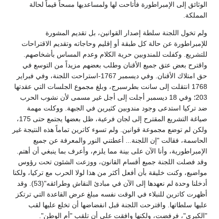
الوثائق إلى الإمبراطورة فأتاحت لها ولمساعديها مسحاً قيماً لحالة
المملكة.
ولم تخول اللجنة سلطة إصدار القوانين، بل تقديم المشورة
للإمبراطورة عن حالة كل طبقة أو إقليم وحاجاته وتقديم الاقتراحات
للتشريع. وكفلت للمندوبين حرية الكلام وعدم المساس بأشخاصهم.
واقترح بعض عتق جميع الأقنان وطلب بعضهم مزيداً من التوسع في
حق امتلاك الأقنان. وفي ديسمبر 1767-استراحت اللجنة، وفي فبراير
1768 انتقلت إلى سانت بطرسبرج، وبلغ مجموع الجلسات التي عقدتها
203؛ وفي 18 ديسمبر أجلت إلى أجل غير مسمى لأن نشوب الحرب
ضد تركيا استدعى وجود مندوبين كثيرين في الجبهة. ووكلت مهمة
صياغة التشريع المقترح إلى لجان فرعية، ظل بعضها يجتمع حتى 175،
ولكن لم توضع مجموعة قوانين. ولم تسوء كاترين تماماً هذه النتيجة غير
الحاسمة، فقالت "إن اللجنة... أعطتني النور والمعرفة عن جميع
الإمبراطورية، وأنا الآن على بينة مما يلزم، وأعرف بما ينبغي أن أهتم.
وقد فصلت اللجنة جميع أقسام القانون، ووزعت الشئون تحت رؤوس
مواضيع، وكنت خليقة بأن أفعل أكثر من هذا لولا الحرب مع تركيا، ولكنا
أدخلنا وحدة لم نعهدها إلى الآن في مبادئ النقاش وطرائقه"(53). وقد
أظهرت كاترين للنبلاء في الوقت نفسه مبلغ عرض القاعدة التي ترتكز
عليها سلطاتها. واقترحت اللجنة قبل انفضاضها أن تخلع عليها لقب
"الكبرى"، فرفضت، ولكنها وافقت على أن تلقب "أم الوطن".