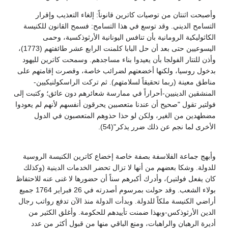
وأصبحت اثنتان من توصيات كاترين قانوناً: إلغاء التعذيب وإقرار
التسامح الديني. وقد توسع في هذا التسامح: فسمح القانون للكنيسة
الكاثوليكية الرومانية بأن تنافس اليونانية الأرثوذكسية، وحمى
اليسوعيين حتى بعد أن حل البابا كلمنت الرابع عشر طائفتهم (1773)،
وأذن للتتار الفولجا بأن يعيدوا بناء مساجدهم. وسمحت كاترين لليهود
بدخول روسيا، ولكنها أخضعتهم لضرائب خاصة، وقصرت إقامتهم على
مناطق معينة (ربما تحقيقاً لسلامتهم). ثم تركت الراسكولنيكيين-
المنشقين الدينيين-أحراراً في ممارسة شعائرهم دون عائق؛ وكتبت إلى
فولتير تقول "صحيح أن عندنا متعصبين يحرقون أنفسهم لأنهم لم يعودوا
مضطهدين من الغير، ولكن لو حذا حذوهم المتعصبون في الدول
الأخرى لما نجم عن ذلك ضرر يذكر"(54).
وأبهج جماعة الفلاسفة بصفة خاصة إخضاع كاترين الكنيسة الروسية
للدولة. وشكا بعضهم من أنها لا تزال تحضر الخدمات الدينية (وكذلك
كان يفعل فولتير)، وأدرك أكبرهم سناً أن حضورها لا غنى عنه للاحتفاظ
بولاء الشعب. وقد حولت بمرسوم أصدرته في 26 فبراير 1764 جميع
أراضي الكنيسة ملكاً للدولة. وبدأت الدولة منذ الآن تدفع رواتب رجال
الدين الأرثوذكس-وبهذا ضمنت تأييدهم للحكومة. وأغلق الكثير من
أديرة الرهبان والراهبات، ومنع الباقي منها من قبول أكثر من عدد