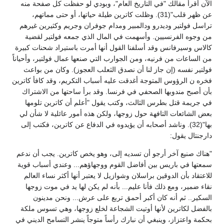
الآن أقرأ مقالك "في التاريخ العام"، وبودي لو حفظت كل صفحة منه
عن ظهر قلب"(31). وظلت كاترين طيلة حياتها، أو حتى مماتهم،
تراسل فولتير وديدرو ودالمبير ومدام جوفران وجريم وكثيرين غيرهم
من وجوه الفرنسيين. وأسهمت في المال الذي جمعه فولتير لقضية
كالاس وسيرفانس وقد أسلفنا القول أنها أمرت باستيراد شحنات كبيرة
من الساعات من فرنيه، ومن الجوارب التي صنعها عمال فولتير، وأحياناً
فولتير نفسه (إن جاز لنا أن نصدق الثعلب العجوز). وكان من بواعث
فخره ن الرؤوس المتوجة أغدقت عليه أسباب التكريم، وقد كافأ كاترين
بأن أصبح مندوبها الصحفي في فرنسا. وقد برأ ساحتها من الاشتراك
في جريمة قتل بطرس الثالث، وكتب يقول "أعلم أن كاترين تلومها
بعض الشائعات التافهة حول زوجها، ولكن هذه أمور عائلية لا شأن لي
بها"(32). وناشد أصحابه أن يؤيدوه في الدفاع عن كاترين، فكتب إلى
دارجنتال يقول:
"هناك صنيع آخر أرجو أن تسديه إلى، وهو يخص كاترين. يجب أن ندعم
سمعتها في باريس بين أفاضل القوم ووجهاؤهم... وعندي أسباب قوية
للاعتقاد بأن الدوقين براسلان وشوازيل لا يعتبر أنها أكثر نساء العالم
نقاء ضمير، ومع ذلك فأنا عليم... بأنه لم يكن لها يد في موت زوجها
السكير.. ثم أنه كان أكبر أحمق تربع على عرش... ونحن مدينون
بالفضل لكاترين لأنها أوتيت الشجاعة لخلع زوجها، وهي تسوس ملكة
بحكمة واعتزاز، وينبغي أن نبارك رأساً متوجاً ينشر التسامح الديني في