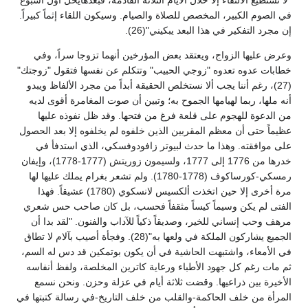
"لا نستطيع الالتقاء إلا خلال الأيام الثلاثة القادمة، فبعدهايحل أول أسبوع
في الصوم الكبير، المخصص للصلاة والصيام. وسيكون اللقاء إثماً كبيراً.
إن مجرد التفكير في هذا البعد يبكيني"(26).
وعرض عليها الزواج، ويعتقد بعض المؤرخين أنهما تزوجا سراً، وفي
خطابات عدوه تعدوه "زوجي الحبيب" وتتكلم عن نفسها فتقول "زوجتك"
(27)، رغم أننا يجب ألا نستخلص الحقيقة أبداً من مجرد الألفاظ ويبدو
أنه ملها، ربما لهيامها الجموح به؛ وتبين أن صوت المغامرة أقوى لديه
من الدعوة للهجوم على قلعة فرغ من فتحها. وقد ظل نفوذه عليها
عظيماً حتى أن معظم المقربين الذين خلفوه لم يخلفوه إلا بعد الحصول
على موافقته. وهذا ما حدث لبيوتر زافودوفسكي، الذي استدفأ في
خدرها من 1776 إلى 1777، ولسيمون زوريتش (1777-1778)، وإيفان
رمسكي-كورساكوف (1778-1780). ولم تشعر بغرام يملك عليها لها
مرة أخرى إلا حين اتخذت ألكسيس لانسكوي (1780) عشيقاً. فهذا
الفتى لم يكن وسيماً كيساً مثقفاً فحسب، بل كان صاحب حس شعري
مرهف وحب إنساني للخير، وصديقاً ذكياً للآداب والفنون. "لقد بدا أن
الجميع يشاركون الملكة في ولعها به"(28). وفجأة أصيب بآلام لا تطاق
في الأمعاء، واشتبهت الحاشية في أن يكون بوتمكين قد دس له السم،
ثم مات رغم كل جهود الأطباء ورعاية كاترين المخلصة، ولفظ أنفاسه
الأخيرة بين ذراعيها. وقضت ثلاثة أيام في عزلة وحزن. ونحن نسمع
المرأة من خلف الحاكمة-والقلب من خلف التاريخ-في رسالة كتبتها في