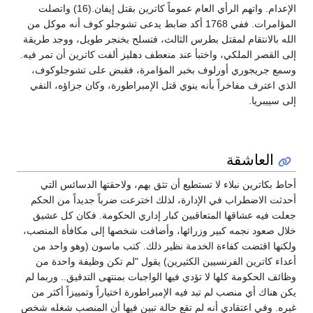
الإعدام. واتهم الرأي العام عموماً كاترين بقتل إيفان.(16) واتصلت
المؤامرات. ففي 1768 أكد ضابط يدعى تشوجلو كوف أنه موكل من
الله بالانتقام لمقتل بطرس الثالث، فتسلح بخنجر طويل، ووجد طريقة
إلى القصر الملكي، واختبأ عند منعطف دهليز ألفت كاترين أن تمر فيه.
وسمع جريجوري أورلوف بخبر المؤامرة، فقبض على تشوجلوكوف،
الذي اعترف مفاخراً بأنه ينوي قتل الإمبراطورة، وكان جزاؤه، النفي
إلى سييبريا.
العاشقة
أحاط بكاترين نبلاء لا تستطيع أن تثق بهم، ولاحقتها الدسائس التي
أحدثت الاضطراب في الإدارة، لذلك اخترعت ضرباً جديداً من الحكم
جعلت فيه عشاقها المتعاقبين كبار إداري الحكومة. فكان كل عشيق
خلال صعود نجمه كبير وزرائها، وأضافت شخصها إلى مكافأة المنصب،
ولكنها اقتضت كفاءة الخدمة نظير ذلك. كتب ماسون (وهو واحد من
أعداء كاترين الفرنسيين الكثيرين) يقول "لم تكن وظيفة واحدة من
وظائف الحكومة كلها لا تؤدي فيها الواجبات بمنتهى التدقيق.. وربما لم
يكن هناك أي منصب لم تبد فيه الإمبراطورة اختياراً وتمييزاً أكثر من
غيره. وفي اعتقادي أنه لم تقع حالة تبين فيها أن المنصب شغله شخص