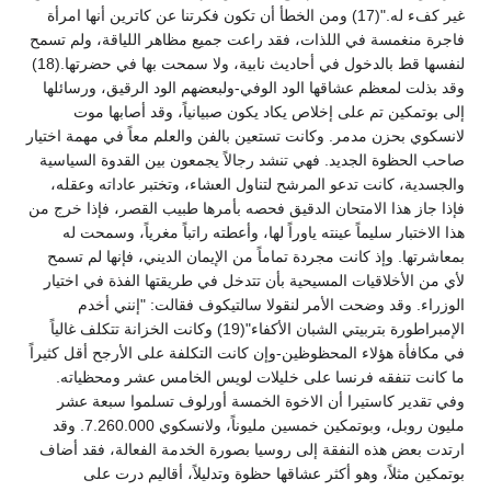
غير كفء له."(17) ومن الخطأ أن تكون فكرتنا عن كاترين أنها امرأة
فاجرة منغمسة في اللذات، فقد راعت جميع مظاهر اللياقة، ولم تسمح
لنفسها قط بالدخول في أحاديث نابية، ولا سمحت بها في حضرتها.(18)
وقد بذلت لمعظم عشاقها الود الوفي-ولبعضهم الود الرقيق، ورسائلها
إلى بوتمكين تم على إخلاص يكاد يكون صبيانياً، وقد أصابها موت
لانسكوي بحزن مدمر. وكانت تستعين بالفن والعلم معاً في مهمة اختيار
صاحب الحظوة الجديد. فهي تنشد رجالاً يجمعون بين القدوة السياسية
والجسدية، كانت تدعو المرشح لتناول العشاء، وتختبر عاداته وعقله،
فإذا جاز هذا الامتحان الدقيق فحصه بأمرها طبيب القصر، فإذا خرج من
هذا الاختبار سليماً عينته ياوراً لها، وأعطته راتباً مغرياً، وسمحت له
بمعاشرتها. وإذ كانت مجردة تماماً من الإيمان الديني، فإنها لم تسمح
لأي من الأخلاقيات المسيحية بأن تتدخل في طريقتها الفذة في اختيار
الوزراء. وقد وضحت الأمر لنقولا سالتيكوف فقالت: "إنني أخدم
الإمبراطورة بتربيتي الشبان الأكفاء"(19) وكانت الخزانة تتكلف غالياً
في مكافأة هؤلاء المحظوظين-وإن كانت التكلفة على الأرجح أقل كثيراً
ما كانت تنفقه فرنسا على خليلات لويس الخامس عشر ومحظياته.
وفي تقدير كاستيرا أن الاخوة الخمسة أورلوف تسلموا سبعة عشر
مليون روبل، وبوتمكين خمسين مليوناً، ولانسكوي 7.260.000. وقد
ارتدت بعض هذه النفقة إلى روسيا بصورة الخدمة الفعالة، فقد أضاف
بوتمكين مثلاً، وهو أكثر عشاقها حظوة وتدليلاً، أقاليم درت على