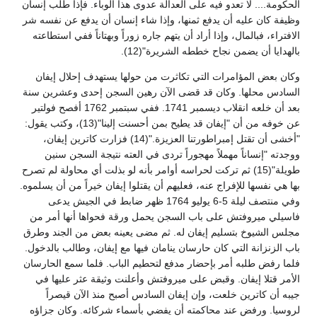
الحكومة.... لا تعدو فيه على العدالة عدوى هذا الوباء. فإذا طلب إنسان
وظيفة كان عليه أن يدفع ثمنها، وإذا شاء إنسان أن يدفع عن نفسه شر
الافتراء، فبالمال، وإذا أراد أن يتهم جاره زوراً وبهتاناً ففي استطاعته
بالهدايا أن يضمن نجاح خططه الشريرة"(12).
وكان بعض المؤامرات التي تكاثرت من حولها يستهدف إحلال إيفان
السادس محلها. وكان قد قضى الآن رهين السجن إحدى وعشرين سنة
بعد أن خلعه انقلاب ديسمبر 1741. ففي سبتمبر 1762 أفصح فولتير
عن خوفه من أن "إيفان قد يطيح بمن أحسنت إلينا"(13)، وكتب يقول:
"أخشى أن تقتل إمبراطورتنا العزيزة."(14) فزارت كاترين إيفان،
ووجدته "إنساناً مهملاً مهجوراً تردى في العته نتيجة السجن سنين
طويلة"(15) ثم تركت لحراسه أوامر بأنه لو بذلت أي محاولة لم تصرح
بها هي نفسها للإفراج عنه، فعليهم أن يقتلوا إيفان خيراً من أن يسلموه.
وفي منتصف ليلة 5-6 يوليو 1764 ظهر ضابط في الجيش يدعى
فاسيلي ميروفتش على باب السجن يحمل ورقة فحواها أنها أمر من
مجلس الشيوخ بتسليم إيفان له. ثم مضى يعينه بعض من الجند وطرق
باب الزنزانة التي كان حارسان ينامان فيها مع إيفان، وطالب بالدخول.
فلما رفض طلبه أمر بإحضار مدفع لتحطيم الباب. فلما سمع الحارسان
الأمر قتلا إيفان. وقبض على ميروفتش وأعلنت وثيقة عثر عليها في
جيبه أن كاترين خلعت، وإن إيفان السادس أصبح منذ الآن قيصراً
لروسيا. ورفض عند محاكمته أن يفضي بأسماء شركائه. وكان جزاؤه