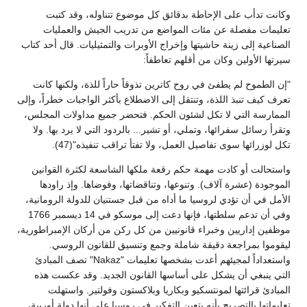
وكانت تدأب على الإحاطة بدقائق كل موضوع تتناوله، وقد كتبت
تعليمات مفصلة عن مئات المواضع من تدريب الجيش والعمليات
الصناعية إلى زينة حاشيتها وإخراج الأوبرات والتمثيليات. قال أحد كتاب
سيرتها الأولين وكان من أقلهم تعاطفاً:
"إن الطموح لم يطفئ في روح كاترين تذوقاً حاراً للذة، ولكنها كانت
تعرف كيف تنبذ اللذة، وتنتقل إلى الاضطلاع بأكثر الواجبات خطراً، وإلى
الممارسة التي لا تكل لشئون الحكم. فتحضر جميع مداولات المجلس،
وتقرأ رسائل سفرائها، وتملي، أو تشير... بالردود التي لا يرد بها. ولا
تكل لوزرائها سوى تفاصيل العمل، ولا تفتأ تراقب تنفيذه"(47).
واستحالت أو كادت مهمة حكم رقعة ملكها الشاسعة لكثرة القوانين
الموجودة (عشرة آلاف). وتنوعها، وتناقضاتها، وفوضاها. وإذ راودها
الأمل في أن تؤدي لروسيا ما أداه من قبل جستنيان للدولة الرومانية،
وفي أن تدعم سلطتها، فإنها دعت إلى موسكو في 14 ديسمبر 1766
موظفين إداريين وخبراء قانونيين من كل ركن من أركان الإمبراطورية،
ليقوموا بمراجعة دقيقة شاملة وجمع وتنسيق للقانون الروسي.
واستعداداً لمجيئهم أعدت بشخصها تعليمات "Nakaz" تصف المبادئ
التي ينبغي أن يشكل على أساسها القانون الجديد. وقد عكست هذه
المبادئ قرائتها لمونتسكيو وبكاريا وبلاكستون وفولتير. واستهلت
تعليماتها بالتصريح بأنه يتعين التفكير في روسيا على أنها دولة أوربية،