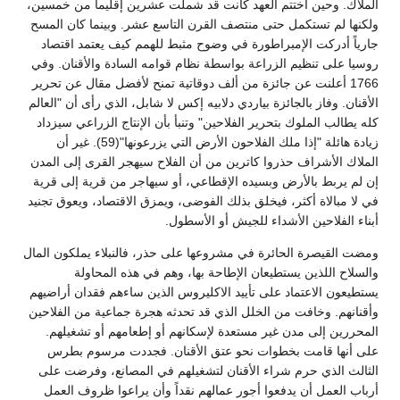
الملاك. وحين اختتم العهد كانت قد شملت عشرين إقليماً من خمسين،
ولكنها لم تستكمل حتى منتصف القرن التاسع عشر. وبينما كان المسح
جارياً أدركت الإمبراطورة في وضوح مثبط للهمم كيف يعتمد اقتصاد
روسيا على تنظيم الزراعة بواسطة نظام قوامه السادة والأقنان. وفي
1766 أعلنت عن جائزة من ألف دوقاتية تمنح لأفضل مقال عن تحرير
الأقنان. وفاز بالجائزة بياردي دلابيه إكس لا شابل، الذي رأى أن "العالم
كله يطالب الملوك بتحرير الفلاحين" وتنبأ بأن الإنتاج الزراعي سيزداد
زيادة هائلة "إذا ملك الفلاحون الأرض التي يزرعونها"(59). غير أن
الملاك الأشراف حذروا كاترين من أن الفلاح سيهجر القرى إلى المدن
إن لم يربط بالأرض وبسيده الإقطاعي، أو سيهاجر من قرية إلى قرية
في لا مبالاة أكثر، فيخلق بذلك الفوضى، ويمزق الاقتصاد، ويعوق تجنيد
أبناء الفلاحين الأشداء للجيش أو الأسطول.
ومضت القيصرة الحائرة في مشروعها على حذر، فالنبلاء يملكون المال
والسلاح اللذين يستطيعان الإطاحة بها، وهم في هذه المحاولة
يستطيعون الاعتماد على تأييد الاكليروس الذين ساءهم فقدان أراضيهم
وأقنانهم. وخافت من الخلل الذي قد تحدثه هجرة جماعية من الفلاحين
المحررين إلى مدن غير مستعدة لإسكانهم أو إطعامهم أو تشغيلهم.
على أنها قامت بخطوات نحو عتق الأقنان. فجددت مرسوم بطرس
الثالث الذي حرم شراء الأقنان لتشغيلهم في المصانع، وفرضت على
أرباب العمل أن يدفعوا أجور عمالهم نقداً وأن يراعوا ظروف العمل