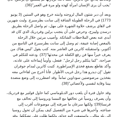
"يجب أن يرى الإنسان امرأة كهذه ولو مرة في العمر"(36).
وبعد أن دبر شئون المال لزوجته وابنته خرج وهو في الستين (3 يونيو
1773) في الرحلة الطويلة الشاقة إلى سانت بطرسبرج. ولبث شهرين
في لاهاي يرشف حلاوة الشهرة على مهل، ثم واصل الرحلة بطريق
درسدن وليبزج، وحرص على أن يتجنب برلين وفردريك الذي كان قد
أبدى عنه بعض الملاحظات الشائكة. وأصيب مرتين خلال الرحلة
بالمغص إصابة عنيفة، ثم وصل إلى سانت بطرسبرج في التاسع من
أكتوبر، واستقبلته كاترين في العاشر منه. كتب يقول "ليس هناك من
يعرف خيراً منها فن رفع الكفلة عن محدثها"(37). ودعته للتكلم في
صراحة، "كما يتكلم رجل لرجل". ففعل، وأومأ إيماءاته على عادته،
وأكد نقاطع بصفع فخذي الإمبراطورة. كتبت كاترين لمدام جوفران
تقول "إن ديدرو هذا رجل غريب الأطوار. فأنا أخرج من لقاءاتي معه
بفخذين مرضوضتين سوداوين تماماً. وقد اضطررت إلى وضع منضدة
بيننا وقاية لنفسي ولأعضائي"(38).
وقد حاول فترة أن يلعب دور الدبلوماسي كما حاول فولتير مع فردريك،
وأن يصرف روسياً عن تحالفها مع النمسا وبروسيا إلى تحالف مع
فرنسا(39)؛ ولكنها سرعان ما صرفته إلى موضوعات أقرب إلى
صناعته. وأخبرها في شيء من التفصيل كيف يمكن أن تحول روسيا
إلى بلد مثالي، واستمعت إليه جذلة، ولكنها ظلت على تشككها. وقد