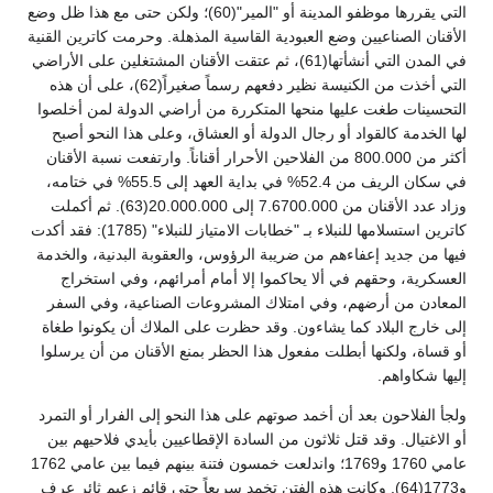
التي يقررها موظفو المدينة أو "المير"(60)؛ ولكن حتى مع هذا ظل وضع
الأقنان الصناعيين وضع العبودية القاسية المذهلة. وحرمت كاترين القنية
في المدن التي أنشأتها(61)، ثم عتقت الأقنان المشتغلين على الأراضي
التي أخذت من الكنيسة نظير دفعهم رسماً صغيراً(62)، على أن هذه
التحسينات طغت عليها منحها المتكررة من أراضي الدولة لمن أخلصوا
لها الخدمة كالقواد أو رجال الدولة أو العشاق، وعلى هذا النحو أصبح
أكثر من 800.000 من الفلاحين الأحرار أقناناً. وارتفعت نسبة الأقنان
في سكان الريف من 52.4% في بداية العهد إلى 55.5% في ختامه،
وزاد عدد الأقنان من 7.6700.000 إلى 20.000.000(63). ثم أكملت
كاترين استسلامها للنبلاء بـ "خطابات الامتياز للنبلاء" (1785): فقد أكدت
فيها من جديد إعفاءهم من ضريبة الرؤوس، والعقوبة البدنية، والخدمة
العسكرية، وحقهم في ألا يحاكموا إلا أمام أمرائهم، وفي استخراج
المعادن من أرضهم، وفي امتلاك المشروعات الصناعية، وفي السفر
إلى خارج البلاد كما يشاءون. وقد حظرت على الملاك أن يكونوا طغاة
أو قساة، ولكنها أبطلت مفعول هذا الحظر بمنع الأقنان من أن يرسلوا
إليها شكاواهم.
ولجأ الفلاحون بعد أن أخمد صوتهم على هذا النحو إلى الفرار أو التمرد
أو الاغتيال. وقد قتل ثلاثون من السادة الإقطاعيين بأيدي فلاحيهم بين
عامي 1760 و1769؛ واندلعت خمسون فتنة بينهم فيما بين عامي 1762
و1773(64). وكانت هذه الفتن تخمد سريعاً حتى قائم زعيم ثائر عرف