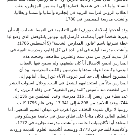
النساء. ولما فت في عضدها افتقارها إلى المعلمين المؤهلين، بعثت
الطلاب الروس لدراسة التربية في إنجلترة وألمانيا والنمسا وإيطاليا،
وأنشئت مدرسة للمعلمين في 1786.
وقد أعجبتها إصلاحات يوزف الثاني التعليمية في النمسا، فطلبت إليه أن
يعيرها شخصاً خبيراً بنظامه، فأرسل إليها تيودور يانكوفش الذي وضع لها
خطة نشرتها باسم "قانون المدارس الشعبية" (5 أغسطس 1786).
وأنشئت مدرسة أولية في أهم بلدة في كل إقليم، ومدرسة ثانوية في
كل مدينة كبرى من مدن ست وعشرين مقاطعة، وفتحت هذه
المدارس لجميع الأطفال أياً كان طبقتهم، ولم يسمح فيها بالعقاب
البدني؛ وكانت الدولة تمدها بالمدرسين والكتب المدرسية. بيد أن
المشروع أحبطه إلى حد كبير عزوف الآباء عن إرسال أبنائهم إلى
المدارس بدلاً من استخدامهم للشغل في البيت. وخلال اسنوات العشر
التي انقضت منذ تأسيس "المدارس الشعبية" حتى وفاة كاترين، زاد
عدد ببطء من أربعين إلى 316 مدرسة، وعدد المعلمين من 136 إلى
744، وعدد التلاميذ من 4.398 إلى 17.341. وفي عام 1796 كانت
روسيا لا تزال شديدة التخلف عن الغرب في ميدان التعليم الشعبي. أما
التعليم العالي فكان متاحاً على نطاق ضيق في جامعة موسكو وفي
المعاهد أو الأكاديميات الخاصة، وأنشئت مدرسة تجارية في 1772،
وأكاديمية للمناجم في 1773. ووسعت أكاديمية العلوم القديمة وزودت