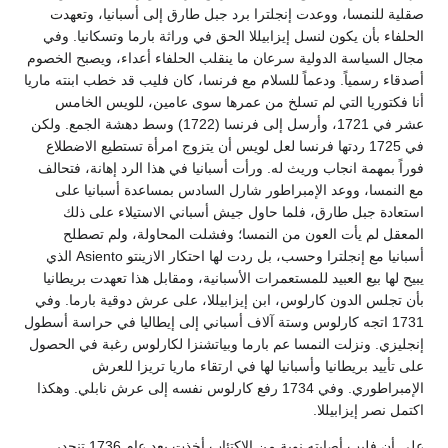
صقلية للنمسا، ووعدت إنجلترا برد جبل طارق إلى أسبانيا، وتعهدت
الحلفاء بأن يكون لنسل إيزابيللا الحق في وراثة بارما وتسكانيا. وفي
مجال السياسة الدولية سرعان ما ينقلب الحلفاء أعداء، ويصبح الخصوم
أصدقاء رسمياً. ودعماً للسلام مع فرنسا، كان فليب قد خطب ابنته ماريا
أنا فكتوريا التي لم تسلخ من عمرها سوى عامين، للويس الخامس
عشر في 1721، وأرسل إلى فرنسا (1722) وسط دهشة الجمع. ولكن
في 1725 ردتها فرنسا لعل لويس أن يتزوج امرأة تستطيع الاضطلاع
فوراً بمهمة انجاب وريث له. ورأت أسبانيا في هذا الرد إهانة، فتحالف
مع النمسا، ووعد الإمبراطور شارل السادس بمساعدة أسبانيا على
استعادة جبل طارق، فلما حاول جيش أسباني الاستيلاء على ذلك
المعقل لم يأت العون من النمسا؛ وفشلت المحاولة، ولم تصطلح
أسبانيا مع إنجلترا وحسب، بل ردت لها احتكار الازينتو Asiento الذي
يبيح لها بيع العبيد للمستعمرات الأسبانية، ومقابل هذا تعهدت بريطانيا
بأن تجلس الدون كارلوس، ابن إيزابيللا، على عرش دوقية بارما. وفي
1731 اتجه كارلوس وستة آلاف أسباني إلى إيطاليا في حراسة أسطول
إنجليزي. ونزلت النمسا عم بارما وبياتشنزا لكارلوس رغبة في الحصول
على تأييد بريطانيا وأسبانيا لها في ارتقاء ماريا تريزا للعرش
الإمبراطوري. وفي 1734 رفع كارلوس نفسه إلى عرش نابلي. وهكذا
اكتمل نصر إيزابيللا.
على أن فليب أصابته نوبة من الاكتئاب أخذت بعد عام 1736 تنحدر