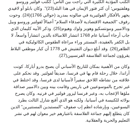
الكتب المؤذية الكثيرة التي راجت بين الناس؛ ككتب فولتير وروسو
وهلفتيوس؛ أن كثر فتور الإيمان في هذا البلد(23)". وكان بابلو أو لافيدي
يجهر بالأفكار الفولتيرية في صالونه بمدريد (حوالي 1766)(24). وحوت
رفوف "الجمعية الاقتصادية لأصدقاء السلام" أعمالاً لفولتير وروسو وبيل
ودالامبير ومونتسكيو وهوبز ولوك وهيوم(25). وذكر الأبيه كليمان الذي
جاب أرجاء أسبانيا عام 1768 انتشار اللامبالاة بالدين انتشاراً واسعاً، لا
بل الكفر بالعقيدة، المستتر وراء مراعاة الطقوس الكاثوليكية في
الظاهر(26). وقد أبلغ ديوان التفتيش في 1778 أن كبار موظفي البلاط
يقرؤون لجماعة الفلاسفة الفرنسيين(27).
وكان من الأهمية بمكان للتاريخ الأسباني أن يصبح بدرو أباركا، كونت
أراندا، خلال رحلة قام بها في فرنسا، صديقاً لفولتير. وقد نحكم على
علاقته من نشاطه اللاحق سفيراً لأسبانيا لدى فرنسا، وقد اختلط في
غير تجرح بالموسوعيين في باريس وقامت بينه وبين دالامبير صداقة
ملؤها الإعجاب به، وعبر فرنسا ليزور فولتير في فرنيه. وكان يصرح
بولائه للكنيسة في أسبانيا، ولكنه هو الذي أقنع شارل الثالث بطرد
اليسوعيين، وبإرشاده انظم إب صفوف "المستبدين المستنيرين" الذين
كان يتطلع إليهم جماعة الفلاسفة باعتبارهم خير معوان لهم في نشر
التعليم والحرية والعقلانية.