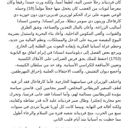
كان فرديناند رجلاً حسن النية، لطيفاً أميناً، ولكنه ورث جسداً رقيقاً وكان
معرضاً لنوبات من الغضب كان يخجل منها خجلاً مؤلماً.(18) وحمله
الوعي بعيوبه على ترك الحكم لوزيرين قديرين-دون دون خوزيه دي
كارفاخال وزينون دي سومر ديفللا، مركيز انسنادا. وحسن انسنادا
أساليب الزراعة، وأعان بالمال التعدين والصناعة، وشق الطرق
والقنوات، وألغى المكوس الداخلية، وأعاد بناء البحرية واستبدل بضريبة
البيوع البغيضة ضريبة على الدخل والممتلكات، ونظم المالية من جديد،
وحطم عزلة أسبانيا الفكرية بإيفاده البعوث من الطلبة إلى الخارج.
ويرجع بعض الفصل إلى دبلوماسية انسنادا في إبرام اتفاق مع البابوية
(1753) احتفظ للملك بحق فرض الضرائب على الأملاك الكنسية
وتعيين الأساقفة للكراسي الأسبانية. وقد حد من سلطان الكنيسة،
وأخضع ديوان التفتيش، وألغيت الاحتفالات العلنية بإحراق المهرطقين.
واختلف الوزيران في سياستهما الخارجية. فأما كارفاخال فقد أثر فيه
لطف السفير البريطاني المخلص، السير بنجامين كين، فاستن سياسة
مؤيدة للبريطانيين مسالمة لهم، وأما انسنادا فقد حابى فرنسا، وتحرك
نحو محاربة إنجلترا. وطال صبر فرديناند عليه لأنه قدر نشاطه وكفايته،
ولكنه أقاله في النهاية. وبينما كانت كل أوربا تقريباً تتردى في سنوات
سبع من الحرب، منح فرديناند شعبه فترة من السلام والرخاء أطول
مما حظيت به أسبانيا منذ أيام فليب الثاني.