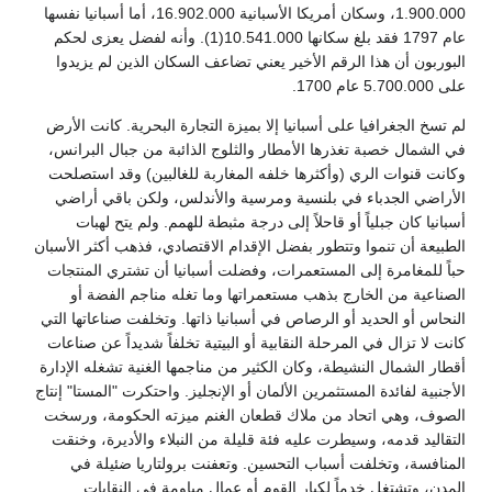
1.900.000، وسكان أمريكا الأسبانية 16.902.000، أما أسبانيا نفسها
عام 1797 فقد بلغ سكانها 10.541.000(1). وأنه لفضل يعزى لحكم
البوربون أن هذا الرقم الأخير يعني تضاعف السكان الذين لم يزيدوا
على 5.700.000 عام 1700.
لم تسخ الجغرافيا على أسبانيا إلا بميزة التجارة البحرية. كانت الأرض
في الشمال خصبة تغذرها الأمطار والثلوج الذائبة من جبال البرانس،
وكانت قنوات الري (وأكثرها خلفه المغاربة للغالبين) وقد استصلحت
الأراضي الجدباء في بلنسية ومرسية والأندلس، ولكن باقي أراضي
أسبانيا كان جبلياً أو قاحلاً إلى درجة مثبطة للهمم. ولم يتح لهبات
الطبيعة أن تنموا وتتطور بفضل الإقدام الاقتصادي، فذهب أكثر الأسبان
حباً للمغامرة إلى المستعمرات، وفضلت أسبانيا أن تشتري المنتجات
الصناعية من الخارج بذهب مستعمراتها وما تغله مناجم الفضة أو
النحاس أو الحديد أو الرصاص في أسبانيا ذاتها. وتخلفت صناعاتها التي
كانت لا تزال في المرحلة النقابية أو البيتية تخلفاً شديداً عن صناعات
أقطار الشمال النشيطة، وكان الكثير من مناجمها الغنية تشغله الإدارة
الأجنبية لفائدة المستثمرين الألمان أو الإنجليز. واحتكرت "المستا" إنتاج
الصوف، وهي اتحاد من ملاك قطعان الغنم ميزته الحكومة، ورسخت
التقاليد قدمه، وسيطرت عليه فئة قليلة من النبلاء والأديرة، وخنقت
المنافسة، وتخلفت أسباب التحسين. وتعفنت برولتاريا ضئيلة في
المدن، وتشتغل خدماً لكبار القوم أو عمال مياومة في النقابات