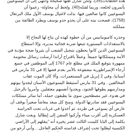
هذه الخطابات(39)، ولكن شارل ظنها صحيحة وانتهى إلى أن اليسوعيين
يأتمرون لخلعه، وربما لقتله(40). ولحظ أن محاولة- زعموا أن
اليسوعيين كانوا ضالعين فيها- بذلت لاغتيال يوسف الأول ملك البرتغال
(1758)، فصحت نيته على أن يحذو حذو يوسف ويطرد الطائفة من
مملكته.
وحذره كامبومانيس من أن خطوة كهذه لن يتاح لها النجاح إلا
بالاستعدادات المستورة تتبعها ضربة فجائية مدبرة، وإلا استطاع
اليسوعيين الذين كانوا يحظون بتبجيل الشعب أن يثيروا ضجة مؤذية في
الأمة وممتلكاتها جميعاً. وعملاً باقتراح أراندا أرسلت رسائل مختومة
ممهورة بتوقيع الملك في مطلع عام 1767 إلى الموظفين في جميع
أرجاء الإمبراطورية مشفوعة بالأمر بعدم فضها إلا في 31 مارس في
أسبانيا، وفي 2 إبريل في المستعمرات، وألا كان الموت عقاب
المخالفين . وفي 31 مارس أستيقظ اليسوعيون الأسبان ليجدوا بيوتهم
ومدارسهم يطوقها الجنود، ويجدوا أنفسهم معتقلين. وأمروا بالرحيل
في هدوء، غير مصطحبين سوى ما يطيقون حمله، أما سائر ممتلكات
اليسوعيين فقد صادرتها الدولة. ومنح كل مبعد معاشاً صغيراً يوقف أن
عارض أي يسوعي في طرده. ثم أخذوا في عربات تحت الحراسة
العسكرية إلى أقرب ميناء وأركبوا السفن إلى إيطاليا. وبعث شارل
بكلمة إلى البابا كلمنت الثالث عشر يخيره أنه "ينقلهم إلى الأراضي
الكنسية ليظلوا تحت إشراف قداسته الحكيم العاجل....وأني أرجو من