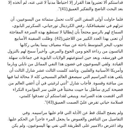
قداستكم ألا تعتبروا هذا القرار إلا احتياطاً مدنياً لا غنى عنه، لم أتخذه إلا
بعد البحث الناضج والتفكير العميق(41)".
فلما حاولت أولى السفن التي كانت تحمل ستمائة من اليسوعيين، أن
تنزلهم في تشيفبتافكيا، رفض الكردينال تورجياني، السكرتير البابوي،
السماح لهم بالرسو محتجاً بأن إيطاليا لا تستطيع بهذه السرعة المفاجئة
أن تعنى بهذا العدد الكبير من اللاجئين(42). وظلت السفينة الأسابيع
تجوب البحر المتوسط باحثة عن ميناء مضياف بينما يعاني ركابها
البائسون من رداءة الجو ومن الجوع والمرض. وأخيراً سمح لهم بالنزول
في قورسقه، وبعد حين استوعبتهم الولايات البابوية في جماعات سهلة
القيادة. ولقي اليسوعيون في غضون هذا النفي المماثل من نابلي وبارما
وأمريكا الأسبانية والفلبين. وناشد كلمنت الثالث عشر شارل الثالث أن
يلغي هذه المراسيم التي سيصعق العالم المسيحي كله لا محالة لما فيها
من مباغتة وقسوة. فأجاب شارل "أنني لرغبتي في أن أعفي العالم من
فضيحة كبرى سأظل ما حييت مختبئاً في قلبي سر المؤامرة النكراء
التي اقتضت هذه الصرامة. وينبغي لقداستكم أن تصدقوا كلمتي،
فسلامة حياتي تفرض عليّ الصمت العميق(43)".
ولم يصفح الملك قط عن الأدلة التي قام عليها مراسيمه. وفي
التفاصيل من التناقض والغموض ما يجعل المرء عاجزاً عن الحكم عليها.
وقد اعترض دالامبير على الطريقة التي نفي بها اليسوعيون، ولم يكن