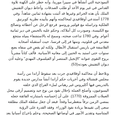
النموذجية التي أنشأها في سييرا مورينا، وأنه حظر على الكهنة تلاوة
القداس في غير يوم الأحد أو طلب الصدقات. وأحاط ديوان التفتيش
الملك بأن هذه الجرائم وغيرها قد أثبتت بشهادة ثمانين شاهداً. وفي
1778 أستدعي أوفلافيدي لمحاكمته وأتهم بتأييده نظرية كوبرنيق
الفلكية وتراسله مع فولتير وروسو. فرجع الرجل عن أخطائه وتصالح
مع الكنيسة، وصودرت كل أملاكه، وحكم عليه بالحبس في دير ثمانية
أعوام. وفي 1780 تداعت صحته، وسمح له بالاستشفاء بمياه منتجع
معدني في قنلونيه، ومنها فر إلى فرنسا، حيث أستقبله أصحابه
الفلاسفة في باريس استقبال الأبطال. ولكنه لم يقضِ في منفاه بضع
سنوات حتى استبد به الحنين إلى مغانيه الأسبانية. فألف كتاباً مشرباً
بروح التقوى عنوانه "الإنجيل المنتصر أو الفيلسوف المهدي" وعليه أذن
ديوان التفتيش بعودته(53).
ونلاحظ أن محاكمة أوفلافيدي جرت بعد سقوط أراندا من رآسة
مجلس قتشتالة وفي أخريات حكم أراندا أنشأ مدارس جديدة يقوم
بالتدريس فيها أكليروس غير رهباني لملء الفراغ الذي خلفه
اليسوعيون، وأصلح العملة بإحلال نقود من نوع جيد وتصميم أرقى محل
العملات الممزوقة (1770). على أن إحساسه باستنارته الفائقة جعله
بمضي الزمن نزقاً متغطرساً وقحاً. فبعد أن جعل سلطة الملك مطلقة
سعى إلى تقييدها بزيادة نفوذ الوزراء. وفقد القدرة على الرؤية
المتناسية وتقدير الأمور في أوضاعها الصحيحة، وحلم بإخراج أسبانيا بعد