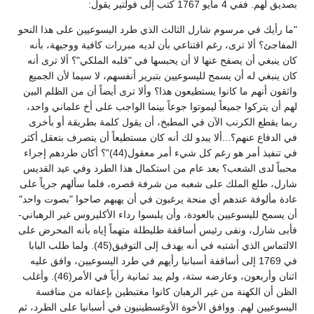
بصديق لهم. ففي 4 مايو 1767 كتب إلى فولتير يقول:
"ما رأيك في مرسوم شارل الثالث الذي طرد اليسوعيين على هذا النحو
المفاجئ؟ ألا ترى، رغم اقتناعي بأن لديه مبررات كافية ووجيهة، بأنه
كان ينبغي أن يصفح عنها لا أن يحبسها في "قلبه الملكي"؟ ألا ترى أنه
كان ينبغي له أن يسمح لليسوعيين بتبرير أنفسهم، لا سيما لأن الجميع
واثقون أنهم ما كانوا يستطيعون هذا؟ وألا ترى أيضاً أن من الظلم البين
لهم أن يتركوا جميعاً ليموتوا جوعاً بينما الواجب على أخ علماني واحد،
ربما يقطع الكرنب الآن في المطبخ، أن يقول كلمة بطريقة أو بأخرى
في الدفاع عنهم؟...ألا يبدو لك أنه كان مستطيعاً أن يتصرف بتعقل أكثر
في تنفيذ أمر هو رغم كل شيء أمر معقول(44)"؟ أكان طردهم إجراء
محبباً لدى الشعب؟ بعد عام من استكمال هذا الطرد وفي عيد القديس
شارل، طلع الملك على شعبه من شرفة قصره، فلما سألهم جرياً على
عادة مألوفة عندهم أي منحة يرغبون في أن يهبهم صاحوا "بصوت واحد"
أن يسمح لليسوعيين بالعودة، وأن يلبسوا رداء الأكليروس غير الرهباني-
فأبى شارل، ونفى رئيس أساقفة طليطلة متهماً إياه بأنه المحرض على
الالتماس الذي أشتبه في أنه يهدف إلى التوفيق(45). ولما طلب البابا
في 1769 إلى أساقفة أسبانيا رأيهم في طرد اليسوعيين، وافق عليه
اثنان وأربعون، وعارضه ستة، ولم يبد ثمانية رأياً في الأمر(46). وأغلب
الظن أن الكهنة من غير الرهبان كانوا مغتبطين بإعفائه من منافسة
اليسوعيين لهم. ووافق الأخوة الأوغسطينيون في أسبانيا على الطرد، ثم