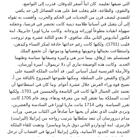
التي ضيقها تعليمه. كان ابناً أصغر للدوفان، فدرب إلى التواضع،
والتقوى، والطاعة، فلم يتغلب قط على هذه الفضائل إلى حد يكفي
للتصدي لنصف قرن من التحديات في الحكم والحرب. وأفضت به تقواه
إلى أن يتقبل في أسبانيا ظلامية دينية كانت تحتضر في فرنسا، وجعلته
سهولة انقياده مطوعاً لوزرائه وزوجاته. وكانت ماريا لويزا جابرييلا، ابنة
فكتور أماديوس الثاني ملك سافوي، لا تعدو الثالثة عشرة يوم تزوجت
فليب (1701)، ولكنها كانت رغم حداثتها حاذقة لمكر النساء وكيدهن،
واستطاعت بجمالها وحيويتها وبغضباتها ودموعها، أن تخضع الملك
فيستسلم بعد إرهاق، بينما تدير هي وكبيرة وصيفاتها سياسة وطنهما
الجديد. وكانت هذه الوصيفة-ماري آن دلا تريموال، أميرة أورسان،
والأرملة الفرنسية لنبيل أسباني كبير، قد أعانت الملكة الصبية على
الزواج والقبض على السلطة. ومكنها طموحها الممزوج باللباقة من أ،
تصبح قوة وراء العرش خلال عشرة أعوام. وما كان في استطاعتها أن
تعتمد على الحمال لأنها كانت في التاسعة والخمسين في 1701، ولكنها
أمدت المملكة بما تفتقر إليه من معرفة ودهاء، وبعد عام 1705 كانت
تقرر السياسة. وفي 1714 ماتت ماريا لويزا في السادسة والعشرين،
وتردى فليب الذي تعلم أن يحبها حباً صادقاً في اكتئاب مرضي. ورأت
مدام ديزورسان أن تنفذ سلطانها بترتيب زواجه من إيزابيلا (اليزابيث)
فارتيزي، ابنة أودواردو الثاني دوق بارما وبياسنزا. وذهبت للقاء الملكة
الجديدة عند الحدود الأسبانية، ولكن إيزابيلا أمرتها في اقتضاب أن ترحل