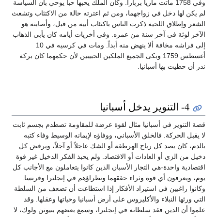
وفي 1758 ماتت ماريا بربارا. وكان الملك يحبها حباً يوحي بأن السياسة
لم يكن لها دخل في زواجهما، ومن ثم اعترته حالة من الاكتئاب وتشعث
الشعر وإطلاق اللحية ذكرت الناس باكتئاب أبيه من قبل، وأصابته هو
الآخر لوثة في آخر سنة من عمره. وفي أخريات أيامه كان يأبى الذهاب
إلى فراشه مخافة ألا ينهض منه أبداً. ومات في كرسيه في 10
أغسطس 1759 وبكى الجميع الملكين الحبيبين لأن حكمهما كان بركة
ندر أن حظيت بها أسبانيا.
4- التنوير يدخل أسبانيا
قصة التنوير في أسبانيا مثال لقوة عرضة للمقاومة تصطدم بجسم ثابت
لا يقبل الحركة. فالخلق الأسباني، ووفاؤه لإيمانه الوسيط وفاء كتبه
بالدم، كان يصد كل رياح الهرطقة أو الشك عاجلاً أو آجلاً، ويرفض كل
دخيل من الزي أو العادات أو الاقتصاد. ولم يحبذ الفكر الدخيل غير قوة
اقتصادية واحدة-هي التجار الأسبان الذين كانوا يتعاملون مع الأجانب كل
يوم، ويعرفون أي قوة وثراء حققهما ونظراؤهم في إنجلترا وفرنسا.
وكانوا راغبين في استيراد الأفكار إذا استطاعت أن تضعف من السلطة
التي ورثها النبلاء والأكليروس على أرض أسبانيا وحياتها وعقلها. وقد
علموا أن الدين فقد سلطانه في إنجلترا، وسمع بعضهم بنيوتن ولوك، لا