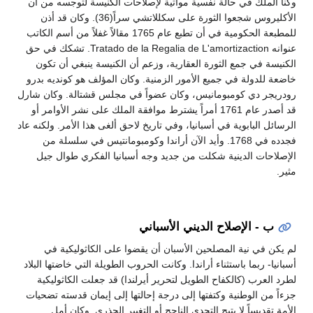
وكنا الملك في حالة نفسية مواتية لإصلاحات الكنيسة لتوجسه من أن
الأكليروس شجعوا الثورة على سكللاتشي سراً(36). وكان قد أذن
للمطبعة الحكومية في أن تطبع عام 1765 مقالاً غفلاً من أسم الكاتب
عنوانه Tratado de la Regalia de L'amortizaction. تشكك في حق
الكنيسة في جمع الثورة العقارية، وزعم أن الكنيسة ينبغي أن تكون
خاضعة للدولة في جميع الأمور الزمنية. وكان المؤلف هو كونديه بدرو
رودريجر دي كومبومانيس، وكان عضواً في مجلس قشتالة. وكان شارل
قد أصدر عام 1761 أمراً يشترط موافقة الملك على نشر الأوامر أو
الرسائل البابوية في أسبانيا، وفي تاريخ لاحق ألغى هذا الأمر. ولكنه عاد
فجدده في 1768. وأيد الآن أراندا وكومبومانتيس في سلسلة من
الإصلاحات الدينية شكلت من جديد وجه أسبانيا الفكري طوال جيل
مثير.
ب - الإصلاح الديني الأسباني
لم يكن في نية المصلحين الأسبان أن يقضوا على الكاثوليكية في
أسبانيا- ربما باستثناء أراندا. وكانت الحروب الطويلة التي خاضتها البلاد
لطرد العرب (كالكفاح الطويل لتحرير أيرلندا) قد جعلت الكاثوليكية
جزءاً من الوطنية وكتفتها إلى درجة إحالتها إلى إيمان قدسته تضحيات
الأمة تقديساً لا يتيح التحدي الناجح أو التغيير الجذري. وكان أمل