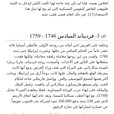
لخلاص نفسه. فإذا لم يكن ثمة حاجة لهذا العدد الكبير ليدخل به الجنة
فليوهب الفائض للنفوس المسكينة التي لم يتح لها مثل هذا
الاستعداد(17). في ذلك العام قضى فليب نحبه.
3- فرديناند السادس 1746 - 1759
وخلفه على العرش ثاني أبنائه من زوجته الأولى، فأعطى أسبانيا ثلاثة
عشر عاماً من الحكم الشافي من عللها. وعمرت إيزابيللا حتى سنة
1766، ولقيت من ابن زوجها معاملة رقيقة مجاملة، ولكنها فقدت
سلطانها على التأثير في الأحداث. وأصبحت زوجة فرديناند، ماريا بربارا،
تلميذة سكارلاتي، هي المرأة التي تقف وراء العرش. ومع أنها كانت
مفرطة الولع بالطعام والمال، فإنها كانت روحاً أرق من إيزابيللا، وبذلت
أكثر همتها لتشجع الموسيقى والفن. وواصل فارنيللي غناءه لحكام
الجدد، ولم يستطع هاريسكورد سكارلاتي أن ينافسه. وعمل الملك
والملكة على إنهاء حرب الوراثة النمساوية، فقبلا معاهدة إكس-لا-شابل
(1748)، مع إنها أعطت تسكانيا للنمسا، وبعد عام أنهيا اتفاق الازينتو
الذي عمر 136 سنة بدفع 100.000 جنيه لشركة بحر الجنوب تعويضاً
عن خسارة امتيازاتها في تجارة الرقيق.