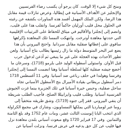
ومنح كل شيء إلا الوقت. كان يرجو أن يكسب رضاء الفرنسيين
والإنجليز عن الأهداف الأسبانية في إيطاليا، وعرض تنازلات قيمة مقابل
هذا الرضا، ولكن الملك المهمل أفسد هذه المناورات بكشفه عن رغبته
في الحلول محل فليب أورليان حاكماً لفرنسا. وانقلب هذا على فليب،
وانضم إلى إنجلترا والأقاليم في ميثاق للحفاظ على الترتيبات الإقليمية
التي حددتها معاهدة أوترخت. وانتهكت النمسا تلك المعاهدة بإكراهها
سافوي على إعطائها صقلية مقابل سردانيا. واحتج البيروني بأن هذا
يضع عبر البحر المتوسط دولة ما زال رئيسها يطالب بتاج أسبانيا. ولعن
تطور الأحداث بهذه العجلة على غير ما ينبغي ثم أذعن لدخول حرب
قبل الأوان. واستولى أسطوله الوليد على بلرمو (1718)، وسرعان ما
أخضع جيشه صقلية كلها لسلطة أسبانيا وهنا انضمت النمسا إلى إنجلترا
وفرنسا وهولندا في حلف رباعي ضد أسبانيا. وفي 11 أغسطس 1718
دمر أسطول بريطاني بقيادة الأميرال بنج الأسطول الأسباني تجاه
ساحل صقلية، وحبس خيرة أسبانيا في تلك الجزيرة بينما غزت الجيوش
الفرنسية أسبانيا. وطلب فليب وايزابيللا الصلح، فأجيب الطلب شريطة
أن ينفي البيروني. ففر إلى جنوه (1719)، وشق طريقه متخفياً إلى
روما عبر لومبارديا التي يملكها النمساويون، وشارك في مجمع الكراولة
الذي انتخب البابا إنوسنت الثالث عشر، ومات عام 1752 وقد بلغ الثامنة
والثمانين. وفي 17 فبراير 1720 وقع مبعوث أسباني بلندن معاهدة نزل
فيها فليب عن كل حق يدعيه في عرش فرنسا، ونزلت أسبانيا عن