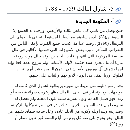
5- شارل الثالث 1759 - 1788
أ- الحكومة الجديدة
حين وصل من نابلي كان يناهز الثالثة والأربعين. ورحب به الجميع إلا
اليسوعيين(28) الذين ساءهم بيع أسبانيا لمستوطناته في باراجواي إلى
البرتغال (1750)، وفيما عدا هذا كسب جميع القلوب بإعفاء الناس من
الضرائب المتأخرة، ورد بعض الامتيازات التي فقدتها الأقاليم في ظل
سياسة المركزية التي انتهجها فليب الخامس. وقد جلل موت زوجته
ماريا أماليا بالحزن سنة حكمه الأولى لأسبانيا. ولم يتزوج بعدها قط وإنه
لمما يشرف آل بوربون الأسبان في القرن الثامن عشر أنهم ضربوا
لملوك أوربا المثل في الوفاء لأزواجهم والثبات على حبهم.
وقد رسم دبلوماسي بريطاني صورة بريطانية لشارل الذي كانت له
مواجهات مع الإنجليز في نابلي. "للملك مظهر غريب سواء شخصه أو
زيه. فهو ضئيل القامة ولون بشرته شبيه بلون المحنة ولم يفصل له
سترة طوال هذه السنين الثلاثين، لذلك يبدو في سترته وكأنها الزكيبة،
وصدريته وسراويله وكوبه من الجلد عادة، وعل ساقه طماق يقيهما من
البلل. وهو يخرج للرياضة كل يوم من أيام السنة غير عابئ بمطر أو
ريح(29).