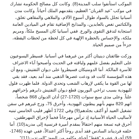
الموكب استأنفوا سلب المدينة(8). وكانت كل مصالح الحكومة تشارك
في موكب "عيد القربان" العظيم، يتقدمهم الملك أحياناً. وكانت مدن
أسبانيا تجلل بالسواد طوال أسبوع الآلام، والملاهي والمقاهي تغلق،
والكنائس تغص بالعابدين، والمذابح الإضافية تقام في الميادين العامة
استجابة لتدفق التقوى والورع. ففي أسبانيا كان المسيح ملكاً، ومريم
ملكة، والإحساس بالحظرة الإلهية في كل لحظة من لحظات اليقظة،
جزءاً من صميم الحياة.
وزكت طائفتان دينيتان أكثر من غيرهما في أسبانيا. فسيطر اليسوعيون
على التعليم بفضل علمهم ولباقته في الحديث وأصبحوا آباء الاعتراف
للأسرة المالكة. أما الدومنيكان فسيطروا على ديوان التفتيش، ومع أن
هذه المؤسسة كانت قد ودعت عصرها الذهبي منذ أمد بعيد، فقد بقي
لها من القوة ما يكفي لإرهاب الشعب وتحدي الدولة. فلما ظهرت فلول
لليهودية بسبب تراخي البوربون قطع ديوان التفتيش دابرهم بإحراقهم
علناً. وعلى مدى سبع سنوات (1720-27) أدان الديوان 868 شخصاً،
اتهم 820 منهم بأنهم يبطنون اليهودية، وأحرق 75، وزج غيرهم في سفن
تشغيل العبيد أو أكتف بجلدهم(9).وفي 1722 أظهر فليب الخامس تبنيه
لأساليب الحياة الأسبانية إذ ترأس مهرجاناً فخماً لإحراق المهرطقين،
أحرق فيه تسعة منهم احتفالاً بمقدم أميرة فرنسية إلى مدريد(10). أما
خلفه فرديناند السادس فقد أبدى روحاً أكثر اعتدالاً، ففي عهده (1746-
59) أحرق عشرة "فقط" أحياء، وكلهم من اليهود "المرتدين(11)".