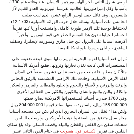
أوصى شارل الثاني، أخر الهابسبورجيين الأسبان، عند وفاته عام 1700،
بأسبانيا وكل إمبراطوريتها العالمية لفرنسا البوربونية-العدو القديم لآل
هابسبورج، وقد قاتل حفيد لويس الرابع عشر، الذي لقب بفليب
الخامس ملك أسبانيا، ببسالة خلال حرب الوراثة الأسبانية (1703-12)
للاحتفاظ بوحدة تلك الإمبراطورية كاملة، وامتشقت أوربا كلها تقريباً
الحسام للحيلولة دون هذا التوسع الخطر في قوة البوربون. وأخيراً
أكرهت أسبانيا على النزول عن جبل طارق ومينورقة لإنجلترا، وصقلية
لسافوي، ونابلي وسردانيا وبلجيكا للنمسا.
ثم إن فقد أسبانيا لقوتها البحرية لم يترك لها سوى قبضة ضعيفة على
المستعمرات التي كانت تغذي تجارتها وثروتها. فقمع أمريكا الأسبانية
مثلاً كان يعطيها غلة بلغت من خمسة إلى عشرين ضعفاً في الفدان
لقلة الأرض الأسبانية. وجادت تلك الأراضي المشمسة بالزئبق النحاس
والزنك والزرنيخ والأصباغ واللحوم والجلود والمطاط والقرمز والسكر
والكاكاو والبن والتبغ والشاي والكينين والكثير من العقاقير الأخرى.
وفي 1788 صدرت أسبانيا لمستعمراتها الأمريكية بضائع قيمتها
158.000.000 ريال، واستوردت منها بضائع قيمتها 804.000.000 ريال
ولكن هذا "الخلل في الميزان التجاري الذي لم يكن في مصلحة أسبانيا
محاه سيل متدفق من الفضة والذهب الأمريكيين. وأرسلت الفلبين
شحنات سفن من الفلفل والقطن والنيلة وقصب السكر. وقد بلغ سكان
الفلبين في تقرير
ألكسندر فون همبولت
في ختام القرن الثاني عشر