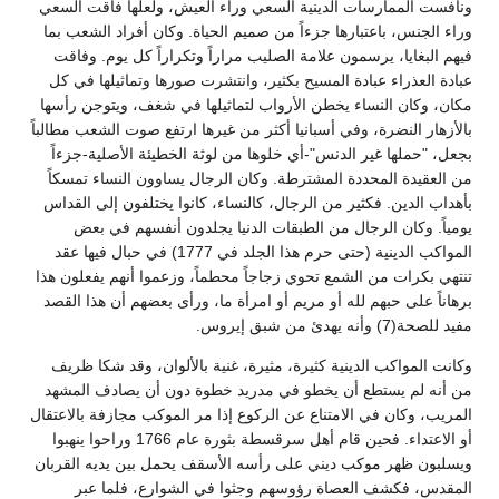
ونافست الممارسات الدينية السعي وراء العيش، ولعلها فاقت السعي
وراء الجنس، باعتبارها جزءاً من صميم الحياة. وكان أفراد الشعب بما
فيهم البغايا، يرسمون علامة الصليب مراراً وتكراراً كل يوم. وفاقت
عبادة العذراء عبادة المسيح بكثير، وانتشرت صورها وتماثيلها في كل
مكان، وكان النساء يخطن الأرواب لتماثيلها في شغف، ويتوجن رأسها
بالأزهار النضرة، وفي أسبانيا أكثر من غيرها ارتفع صوت الشعب مطالباً
بجعل، "حملها غير الدنس"-أي خلوها من لوثة الخطيئة الأصلية-جزءاً
من العقيدة المحددة المشترطة. وكان الرجال يساوون النساء تمسكاً
بأهداب الدين. فكثير من الرجال، كالنساء، كانوا يختلفون إلى القداس
يومياً. وكان الرجال من الطبقات الدنيا يجلدون أنفسهم في بعض
المواكب الدينية (حتى حرم هذا الجلد في 1777) في حبال فيها عقد
تنتهي بكرات من الشمع تحوي زجاجاً محطماً، وزعموا أنهم يفعلون هذا
برهاناً على حبهم لله أو مريم أو امرأة ما، ورأى بعضهم أن هذا القصد
مفيد للصحة(7) وأنه يهدئ من شبق إيروس.
وكانت المواكب الدينية كثيرة، مثيرة، غنية بالألوان، وقد شكا ظريف
من أنه لم يستطع أن يخطو في مدريد خطوة دون أن يصادف المشهد
المريب، وكان في الامتناع عن الركوع إذا مر الموكب مجازفة بالاعتقال
أو الاعتداء. فحين قام أهل سرقسطة بثورة عام 1766 وراحوا ينهبوا
ويسلبون ظهر موكب ديني على رأسه الأسقف يحمل بين يديه القربان
المقدس، فكشف العصاة رؤوسهم وجثوا في الشوارع، فلما عبر