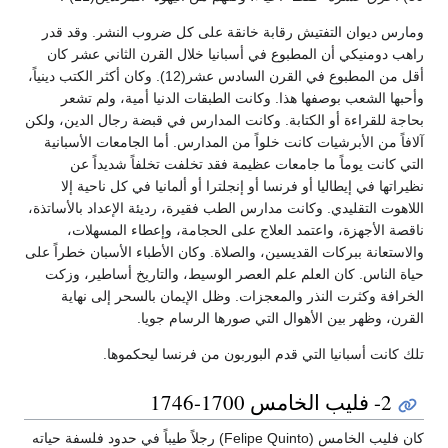
ومارس ديوان التفتيش رقابة خانقة على كل ضروب النشر. وقد قدر
راهب دومنيكي أن المطبوع في أسبانيا خلال القرن الثاني عشر كان
أقل من المطبوع في القرن السادس عشر(12). وكان أكثر الكتب دينياً،
وأحبها الشعب بوصفها هذا. وكانت الطبقات الدنيا أمية، ولم تشعر
بحاجة للقراءة أو الكتابة. وكانت المدارس في قبضة رجال الدين، ولكن
آلافاً من الأبرشيات كانت خلواً من المدارس. أما الجامعات الأسبانية
التي كانت يوماً ما جامعات عظيمة فقد تخلفت تخلفاً شديداً عن
نظيراتها في إيطاليا أو فرنسا أو إنجلترا أو ألمانيا في كل ناحية إلا
اللاهوت التقليدي. وكانت مدارس الطب فقيرة، رديئة الإعداد بالأساتذة،
ناقصة الأجهزة، واعتمد العلاج على الحجامة، وإعطاء المسهلات،
والاستعانة ببركات القديسين، والصلاة. وكان الأطباء الأسبان خطراً على
حياة الناس. كان العلم علم العصر الوسيط، والتاريخ أساطير، وزكت
الخرافة وكثرت النذر والمعجزات. وظل الإيمان بالسحر إلى نهاية
القرن، وظهر بين الأهوال التي صورها الرسام جويا.
تلك كانت أسبانيا التي قدم البوربون من فرنسا ليحكموها.
2- فليب الخامس 1700-1746
كان فليب الخامس (Felipe Quinto) رجلاً طيباً في حدود فلسفة حياته