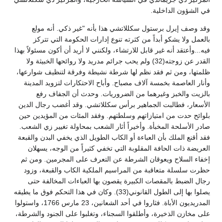
في الشؤون الداخلية.
وقد وصف إيرل برستول سكللاتشي هذا بأنه "غير ذكي. أنه مولع
بالعمل ولا يشكو أبداً من كثرته تنوع إدارات الحكومة التي تتركز
فيه...وأعتقد أنه غير قابل للارتشاء، ولكنني لا أريد أن أكون مسئولاً بهذا
القدر عن زوجته(32) ولم يحب جرائم مدريد ولا روائحها الخبيثة ولا
ظلمتها، ومن ثم فقد نظم لها شرطة نشيطة وفرقة لتنظيف شوارعها،
وأنار العاصمة بخمسة آلاف مصباح. وأباح الاحتكارات لتزويد المدينة
بالزيت والخبز وغيرهما من الضروريات. وحدث أن الجفاف رفع
الأسعار، فطالبت الجماهير برأس سكللاتشي. وقد أغضب رجال الدين
بلوائح حدت من امتيازاتهم وسلطتهم. وفقد المئات من المؤيدين حين
صادر الأسلحة المخبأة. وأخيراً أثار الشعب بمحاولة تغيير زي الشعب.
فقد أقنع الملك بأن العباءة أو الكاب الطويل الذي يخفي البدن والقبعة
العريضة ذات الحافة المقلوبة التي تخفي كثيراً من الوجه، يسهلان
إخفاء السلاح ويعوقان الشرطة عن التعرف على المجرمين. ومن ثم
حظرت سلسلة متعاقبة من المراسيم الملكية الكاب والقبعة، وزود
رجال الضبط بالمقصات الكبيرة يقصون بها العباءات المخالفة حتى
يصلوا بها إلى الطول القانوني(33). وكان في هذا التحكم فوق ما يطيقه
المدريديون الأباة. فثاروا في أحد الشعانين، 23 مارس 1766، واستولوا
على مخازن الذخيرة، وأطلقوا السجناء، وتغلبوا على الجنود والشرطة،