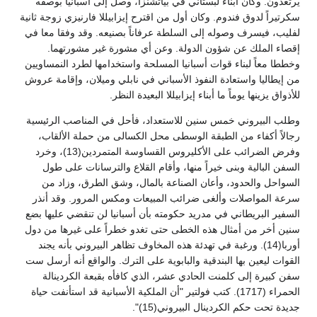
يرتعدون. وكان أبناء لبستاني في بياتشنزا، وصل إلى أسبانيا بوصفه
سكرتيراً لدوق فندوم. وكان أول من اقترح إيزابيللا فارنيزي زوجة ثانية
لفليب، فيسرف وصوله إلى السلطة عرفاناً بصنيعه. وقد وفقا معا في
إقصاء الملك عن شؤون الدولة. وعن أي مشورة غير مشورتهما.
وخططا معاً لبناء قوات أسبانيا المسلحة واستخدامها لطرد النمساويين
من إيطاليا واستعادة النفوذ الأسباني في نابلي وميلان، وإقامة عروش
للأذواق يزينها يوماً ما أبناء إيزابيللا البعيدة النظر.
وطلب البيروني خمس سنين للاستعداد، فأحل في المناصب الرئيسية
رجالاً أكفاء من الطبقة الوسطى محل الكسالى من حملة الألقاب،
وفرض الضرائب على الأكليروس القساوسة المتمردين(13)، وخرد
السفن البالية وبنى خيراً منها، وأقام القلاع والترسانات على طول
السواحل والحدود، وأعان الصناعة بالمال، وشق الطرق، وزاد من
سرعة المواصلات وألغى ضرائب المبيعات ومكس المرور. وقد أنذر
السفير البريطاني في مدريد حكومته بأن أسبانيا لن تنقضي عليها بضع
سنين أخر من أمثال هذه الخطى حتى تغدو خطراً على غيرها من دول
أوربا(14). ورغبة في تهدئة هذه المخاوف تظاهر البيروني بأنه يجند
القوات ليعين بها البندقية والبابوية على الترك. والواقع أنه أرسل ست
سفن كبيرة إلى كلمنت الحادي عشر، الذي كافأه بقبعة الكردينالة
الحمراء (1717). كتب فولتير "أن الملكية الأسبانية قد استأنفت حياة
جديدة تحت حكم الكردينال البيروني(15)".