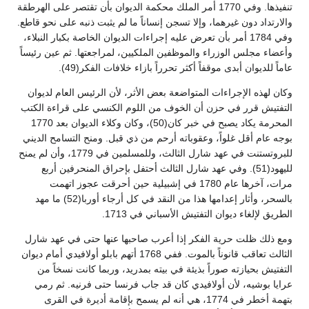
تنفيذها. وفي 1770 أمر الملك محكمة الديوان بأن تقتصر على الهرطقة
والارتداد دون غيرهما، وإلا تسجن إنساناً ما لم يثبت ذنبه على نحو قاطع.
وفي 1784 أمر بأن تعرض عليه إجراءات الديوان الخاصة بكبار النبلاء،
وأعضاء مجلس الوزراء والموظفين الملكيين، لمراجعتها. ثم عين رئيساً
عاماً للديوان أبدى موقفاً أكثر تحرراً بازاء خلافات الفكر(49).
وكان لهذه الإجراءات المتواضعة بعض الأثر، لأن الرئيس العام لديوان
التفتيش قرر في حزن أن الخوف من اللوم الكنسي على قراءة الكتب
المحرمة يكاد يصبح في خبر كان(50)، وكان وكلاء الديوان بعد 1770
بوجه عام أقل غلواً، وعقوباته أرحم من ذي قبل. ومنح التسامح الديني
للبروتستنت في عهد شارل الثالث، وللمسلمين في 1779، وأن لم يمنح
لليهود(51). وفي عهد شارل الثالث أحتفل بإحراق المنحرفين أربع
مرات، آخرها عام 1780 في إشبيلية حين أحرقت عجوز اتهمت
بالسحر، وأثار إعدامها هذا من النقد في كل أرجاء أوربا(52) ما مهد
الطريق لإلغاء ديوان التفتيش الأسباني في 1713.
ومع ذلك ظلت حرية الفكر إذا أعرب صاحبها عنها حتى في عهد شارل
الثالث تعاقب قانوناً بالموت. ففي 1768 أتهم بابلو أولافيدي أمام ديوان
التفتيش بحيازته صوراً بذيئة في بيته بمدريد، وربما كانت نسخاً من
عرايا بوشيه، لأن أولافيدي كان قد جاب فرنسا حتى فرنيه. ثم رمي
بتهمة أخطر في 1774، هي أنه لم يسمح بإقامة أديرة في القرى