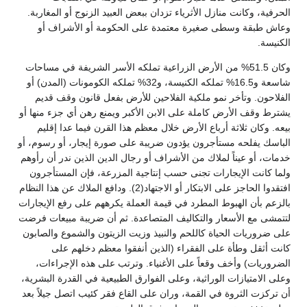
الحرفية، وكانت منازل الأثرياء تزدان ببعض العبيد الزنوج أو المغاربة.
وعاش طبقة وسطى صغيرة معتمدة على الحكومة أو الأشراف أو
الكنيسة.
وكان 51.5% من الأرض الزراعية تملكه الأسر الشريفة في مساحات
شاسعة و16.5% تملكه الكنيسة، و32% تملكه الكومونات (المدن) أو
الفلاحون. وتأخر نمو ملكية الفلاحين للأرض بفعل قانون وقف قديم
يشترط وقف الأرض كاملة على الابن الأكبر ويمنع رهن أي جزء منها أو
بيعه. وكان ثلاثة أرباع الأرض خلال معظم هذا القرن فيما عدا إقليم
الباسك يفلحه مستأجرون يؤدون ضريبة على صورة إيجار، أو رسوم، أو
خدمات، أو عيناً لملاك من الأشراف أو رجال الدين الذين ندر أن رأوهم
ولما كانت الإيجارات تجنى حسب إنتاجية المزرعة، فإن المستأجرون
افتقدوا الحاجز على الابتكار أو الاجتهاد(2). ودافع الملاك عن هذا النظام
بالزعم بأن الهبوط المطرد في قيمة العملة يكرههم على رفع الإيجارات
لتتمشى مع الأسعار والتكاليف المتصاعدة. ثم أن ضريبة مبيعات فرضت
على ضروريات الحياة كاللحم والنبيذ وزيت الزيتون والشموع والصابون
كانت أثقل وطأة على الفقراء (الذين أنفقوا معظم دخلهم على
الضروريات) وأخف وقعاً على الأغنياء. وترتب على هذه الإجراءات،
وعلى الامتيازات الوراثية، وعلى الفوارق الطبيعية في القدرة البشرية،
أن تركزت الثروة في القمة، وران على القاع فقر كئيب اتصل جيلاً بعد