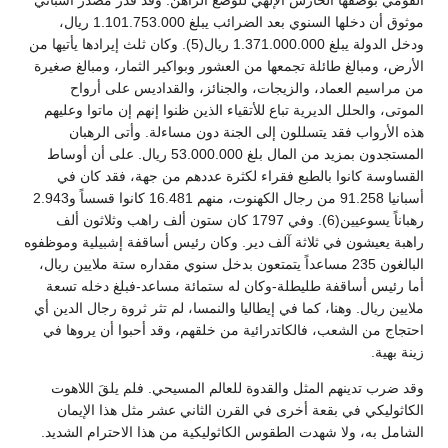
القومي بوصفها الحارس الإلهي للوضع الراهن. وقد قدر مصدر أسباني
موثوق أن دخلها السنوي بعد الضرائب يبلغ 1.101.753.000 ريال،
ودخل الدولة يبلغ 1.371.000.000 ريال(5). وكان ثلث إيرادها يأتيها من
الأرض، ومبالغ طائلة تجمعها من العشور وبواكير الثمار، ومبالغ صغيرة
من مراسيم العماد، والزيجات، والجنائز، والقداديس على أرواح
الموتى، والحلل الديرية تباع للأتقياء الذين ظنوا إنهم إن ماتوا وعليهم
هذه الأرواب فقد يتسللون إلى الجنة دون مساءلة. وأتى الرهبان
المستجدون بمزيد من المال بلغ 53.000.000 ريال. على أن أوساط
القساوسة كانوا بالطبع فقراء لكثرة عددهم من جهة، فقد كان في
أسبانيا 91.258 من رجال الكهنوت، منهم 16.481 كانوا قسساً و2.943
رهباناً يسوعيين(6). وفي 1797 كان ستون ألف راهب وثلاثون ألف
راهبة يعيشون في ثلاثة آلف دير. وكان رئيس أساقفة إشبيلية وموظفوه
البالغون 235 مساعداً يتمتعون بدخل سنوي مقداره ستة ملايين ريال،
أما رئيس أساقفة طليطلة-وكان له ستمائة مساعد-فبلغ دخله تسعة
ملايين ريال. وهنا، كما في إيطاليا والنمسا، لم تثر ثروة رجال الدين أي
احتجاج من الشعب، فالكاتدرائية من خلقهم، وقد أحبوا أن يروها في
زينة بهية.
وقد ضرب تدينهم المثل والقدوة للعالم المسيحي. فلم يلقَ اللاهوت
الكاثوليكي في بقعة أخرى في القرن الثاني عشر مثل هذا الإيمان
الشامل به، ولا شهدت الطقوس الكاثوليكية من هذا الاحترام الشديد.