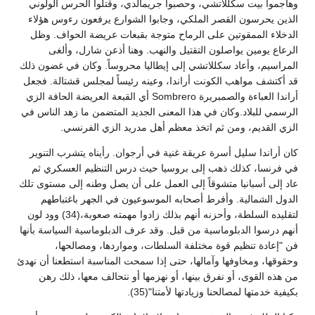
وهاجموا بيت سكللاتشي، وحصبوا جريمالدي، وقتلوا الحرس الولوني
الذين يحرسون القصر الملكي، وجابوا الشوارع يرفعون رءوس هؤلاء
الدخلاء الممقوتين على الرماح متوجة بقبعات عريضة الحواف. وظل
الرعاع يومين يواصلون التقتيل والنهب. وهنا أذعن شارل، وألغى
المراسيم، وأعاد سكللاتشي إلى إيطاليا محروساً. وكان في غضون ذلك
قد أكتشف مواهب الكونت أراندا، وعينه رئيساً لمجلس قشتالة. فجعل
أراندا العباءة والصمبريرة Sombrero أي القبعة العريضة الحافة الزي
الرسمي للبلاد.وكان في هذا المعنى الجديد المتضمن ما زهد الناس في
الزي القديم، ومن ثم اتخذ معظم أهل مدريد الزي الفرنسي.
كان أراندا سليل أسرة عريقة غنية في أرجوان. رأيناه يتشرب التنوير
في فرنسا، كذلك ذهب إلى بروسيا حيث درس التنظيم العسكري ثم
عاد إلى أسبانيا متشوقاً إلى العمل على أن يصل وطنه إلى مستوى تلك
الدول الشمالية. وأفرط أصحابه الموسوعيون في الجهر باغتباطهم
لتقليده السلطة، وأحزنه أنهم بذلك زادوا مهمته صعوبة،(34) وود لون
أنهم درسوا الدبلوماسية من قبل. وقد عرف الدبلوماسية السياسة بأنها
فن "إعادة تنظيم قوة مختلفة السلطات، ومواردها، ومصالحها،
وحقوقها، ومخاوفها وآمالها، حتى إذا سمحت المناسبة استطعنا أن نهدئ
من هذه القوى، أو نفرق بينها، أو نهزمها أو نتحالف معها، ذلك رهن
بكيفية خدمتها لمصالحنا وزيادتها لأمتنا"(35).