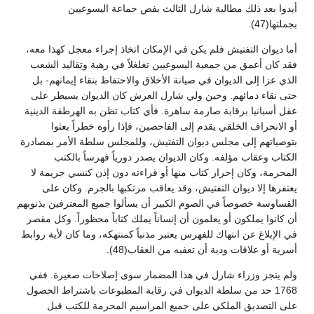
أيدوا بعد ذلك مطالبة شارل الثالث بفض جماعة اليسوعيين
بجملتها(47).
أما ديوان التفتيش فلم يكن في الإمكان اتخاذ إجراء معجل كهذا معه،
فقد كان أعمق من جمعية اليسوعيين تغلغلاً في رهبة وتقاليد الشعب
الذي عزا إلى الديوان في صيانة الأخلاق والاحتفاظ بنقاء إيمانهم- بل
حتى نقاء دمائهم. وحين ولي شارل العرش كان الديوان يسيطر على
عقل أسبانيا برقابة صارمة ساهرة. فأي كتاب تظن به الهرطقة الدينية
أو الانحراف الخلقي يقدم إلى الفاحصين، فإذا رأوه خطراً بعثوا
بتوصياتهم إلى مجلس ديوان التفتيش، وللمجلس سلطة الأمر بمصادرة
الكتاب وعقاب مؤلفه. وكان الديوان يصدر دورياً فهرساً بالكتب
المحرمة، وكان إحراز كتاب منها أو قراءته دون إذن كنسي جريمة لا
يغتفرها إلا ديوان التفتيش، وقد يعاقب مرتكبها بالجرم. وكان على
القساوسة خصوصاً في الصوم الكبير أن يسألوا جميع المعترفين بذنوبهم
أن كانوا يملكون أو يعلمون أن إنساناً يملك كتاباً محظوراً. وكل مقصر
في الإبلاغ عن انتهاك للفهرس يعتبر مذنباً كمنتهكه، وما كان لأية روابط
أسرية أو علاقات ودية أن تعفيه من العقاب(48).
ولم ينجز وزراء شارل في هذا المضمار سوى إصلاحات صغيرة. ففي
1768 حد من سلطة الديوان في رقابة المطبوعات باشتراط الحصول
على التصديق الملكي على جميع المراسيم المحرمة للكتب قبل