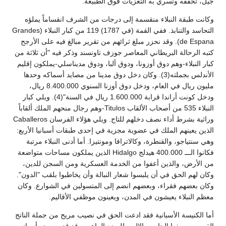
جيل، تخففه وتسري به التعزيات فوق الطبيعة.
وكانت طبقة النبلاء منقسمة إلى درجات من الشرف انقساماً يملؤه
التحاسد والتنابذ. ففي القمة (في 1787) 119 من كبار النبلاء (Grandes
de Espana). وقد نحزر مبلغ ثرائهم من تقرير مبالغ فيه على الأرجح
كتبه الرحالة البريطاني المعاصر جوزف تاونسند وذكر فيه "أن ثلاثة من
كبار النبلاء-وهم دوق أوزونا، ودوق ألبا، ودوق مديناسلي-يملكون إقليم
الأندلس بجملته(3). وكان دخل دوق مدينا من مصايد أسماكه وحدها
مليون ريال في العام، ودخل دوق أوزنا السنوي 8.400.000 ريال،
ودخل كونت أراندا قرابة 1.600.000 ريال في السنة"(4). ويلي كبار
النبلاء 535 من أصحاب الألقاب Titulos-وهم رجال منحهم الملك ألقاباً
وراثية بشرط أداء نصف دخلهم للتاج. ويلي هؤلاء الفرسان Caballeros
الذين يعينهم الملك في عضوية مجزية في إحدى طبقات أسبانيا الأربع:
وهي سنتياجو، والقنطرة، وكالاترافا ومونتيزا. أما أدنى النبلاء مرتبة
فكانوا الـــ 400.000 هيدلج Hidalgo الذين يملكون مساحات متواضعة
من الأرض، والذين أعفوا من الخدمة العسكرية ومن السجن للدين،
وكان لهم الحق في أن يلبسوا شعار النبالة وأن يخاطبوا بلقب "الدون".
وكان بعضهم فقراء، وبعضهم انضم إلى المتسولين في الشوارع. وكان
معظم النبلاء يعيشون في المدن، ويعينون موظفي الأقاليم.
أما الكنيسة الأسبانية فقد ادعت الحق في نصيب مريح من جملة الناتج