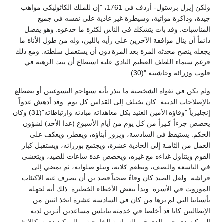
ولكن إيرل برستول- أردف في 1761، "إن للملك الكاثوليكي مواهب
جيدة، وذاكرة مواتية، وسيطرة غير عادية على نفسه في جميع
المناسبات. وقد بات يتشكك في الناس لكثرة ما خدعوه. وهو يفضل
دائماً أن ينال موافقة الآخرين على رأيه باللين، وله من طول الأناة ما
يجعله ينصح محدثه المرة بعد المرة دون أن يستعمل سلطته. ومع ذلك
فرغم سيماء اللطف العظيم البادي عليه استطاع أن يبث الرهبة في
قلوب وزرائه وحاشيته."(30)
ولم يكن في تقواه الشخصية ما ينذر بأنه سيهاجم اليسوعيين أو يضطلع
بالإصلاحات الدينية. كان يختلف إلى القداس كل يوم. وقد أدهش عدواً
إنجليزياً "وفاؤه الأمين العنيد بكل معاهداته مبادئه وارتباطاته"(31) وكان
يخصص جزءاً كبيراً من كل يوم من أيام الأسبوع (عدا الأحد) لشؤون
الحكم. يستيقظ في السادسة، ويزور أبناؤه، ويفطر، ويعكف على
العمل من الثامنة إلى الحادية عشرة، ويجتمع بوزرائه، ويستقبل كبار
القوم ويتناول غداءه مع غيره، ويخصص عدة ساعات للصيد، ويتعشى
في التاسعة والنصف، ويطعم كلابه، ويتلو صلواته، ثم يمضي إلى
فراشه. ولعل الصيد كان وقاءً صحياً قصد بن أن يصرف عنه الاكتئاب
الموروث في الأسرة. وبدأ ببعض الأخطاء الخطيرة. ذلك أنه لجهله
بأسبانيا التي لم يرها من كان في السادسة عشرة اتخذ اثنين من
الإيطاليين كانا قد أخلصا في خدمته بنابلس مساعدين أثيرين لديه:
المركيز دي جريمالدي في السياسة الخارجية، والمركيز دي سكللاتشي