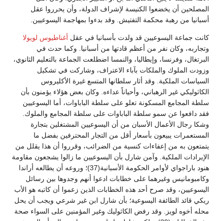
المصلحين أن يخضعوا الكنيسة لإشراف الدولة، وأن يحرروا عقل
أسبانيا من رهبة محكمة التفتيش. وقد بدءوا بمهاجمة اليسوعيين.
كانت جماعة اليسوعيين قد ولدت بأسبانيا في عقل
أغناطيوس لويولا
وتجاربه، وكان نفر من أعظم قادتها من أسبانيا. وكما حدث في
البرتغال، وفرنسا، وإيطاليا، والنمسا اضطلعت الجماعة بالتعليم الثانوي،
وزودت الملوك والملكات بآباء الاعتراف، وشاركت في تشكيل
السياسات الملكية. وقد أثار سلطانها المتسع غيرة الأكليروس
الكاثوليكي غير الرهباني، وأحياناً عداءه. وكان بعض هؤلاء يؤمنون بأن
سلطة المجامع المسكونة تعلو على سلطة الباباوات، أما اليسوعيين
فقد دافعوا عن سمو سلطة الباباوات على سلطة المجامع والملوك.
وشكا رجال الأعمال الأسبان من أن اليسوعيين المشتغلين بتجارة
المستعمرات يبيعون بأسعار أقل من التجار المحترفين بفضل ما
يتمتعون به من إعفاءات كنسية من الضرائب، وقرروا أن هذا يقلل من
الإيرادات الملكية. وآمن شارل بأن اليسوعيين ما زالوا يشجعون مقاومة
هنود باراجواي لأوامر الحكومة الأسبانية(37)؛ وروعه أن يطالعه أراندا
وكامبومانيس وغيرهما على خطابات ادعوا أنهم وجدوها بين رسائل
اليسوعيين، وقد صرح أحد هذه الخطابات الذين زعموا أن كاتبه هو الأب
ريكي قائد الطائفة اليسوعية؛ بأن شارل ابن غير شرعي ويجب أن يحل
محله أخوه لويز. وقد رفض الكاثوليك وغير المؤمنين على السواء صحة