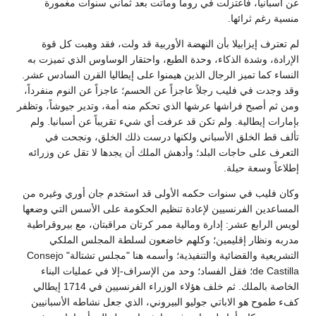
عن أسبانيا، فاعتزلت في روما وماتت بعد ثماني سنوات مغمورة
منسية رغم ثرائها.
لم تعترف إيزابيلا بأن النهضة الأوربية قد ولت، فقد وهبت كل قوة
الإرادة، وشدة الذكاء، وحدة الطبع، واحتقار الوساوس الذي تميزت به
النساء كما تميز الرجال الذين هيمنوا على إيطاليا القرن السادس عشر.
وقد وجدت في فليب رجلاً عاجزاً عن الحسم؛ عاجزاً عن النوم منفرداً،
ومن ثم أصبح فراشها عرشها الذي تحكم منه أمة، وتدير جيوشاً، وتظفر
بإمارات إيطالية. ولم تكن قد عرفت أي شيء تقريباً عن أسبانيا. ولم
تألف قط الخلق الأسباني ولكنها درست ذلك الخلق، ونجحت في
التعرف على حاجات البلد؛ وأدهش الملك أن يجدها لا تقل عن وزرائه
إطلاعاً وسعة حيلة.
وكان فليب في سنوات حكمه الأولى قد استخدم جان أوري وغيره من
المساعدين الفرنسيين لإعادة تنظيم الحكومة على الأسس التي وضعها
لويس الرابع عشر: إدارة ومالية ممر كرتان مراقبتان، مع بيروقراطية
مدربه ونظار إقليمين؛ وكلهم خاضعون لسلطة المجلس الملكي
التشريعية والقضائية والتنفيذية؛ وأسمه هنا "مجلس تشتالة" Consejo
de Castilla؛ فقل الفساد؛ وحد من الإسراف-إلا في عمليات البناء
الخاصة بالملك. ثم خلف هؤلاء الوزراء الفرنسيين في 1714 إيطالي
كفء طموح هو الاباتي جوليو البيروني، الذي جعل نشاطه الأسبانيين