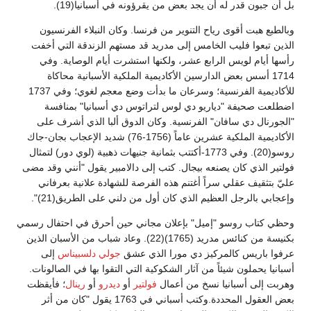
بل أن جبون قدر له أن يجد بعض من يقرؤونه في أسبانيا(19).
وبالطبع هبت أقوى رياح التنوير من فرنسا. وكان النبلاء الفرنسيون
الذين تبعوا فليب الخامس إلى مدريد قد مستهم الزندقة التي أخفت
رأسها أيام لويس الرابع عشر، ولكنها استشرت أيام الوصاية. وفي
1714 أسس بعض الدارسين الأكاديمية الملكية الأسبانية محاكاة
للأكاديمية الفرنسية؛ وسرعان ما بدأت وضع معجم لغوي؛ وفي 1737
اضطلعت صحيفة "دياريو دي لوس لتراتوس دي أسبانيا" بمنافسة
"الجورنال دي سافان" الفرنسية. وكان الدوق ألبا الذي أشرف على
الأكاديمية الملكية عشرين عاماً (1756-76) شديد الإعجاب بجان-جاك
روسو(20). وفي 1773-أكتتب بثمانية جنيهات ذهبية (لوي دور) لتمثال
فولتير الذي كان يصنعه بيجال. كتب إلى دالامبير يقول "أنني وقد مضى
عليّ بتثقيف عقلي سراً أغتنم هذه الفرصة للشهادة علانية بعرفاني
وإعجابي بالرجل العظيم الذي كان أول من دلني على الطريق(21)".
وحظي كتاب روسو "إميل" بإعلان مجاني حين أحرق في احتفال رسمي
بكنيسة من كنائس مدريد (1765)(22). وعاد شباب من الأسبان الذين
عرفوا باريس كالمركيز دي مورا الذي عشق
جولي دلسبيناس
إلى
أسبانيا يحملون شيئاً من آثار الشكوكية التي التقوا بها في الصالونات.
وهربت إلى أسبانيا نسخ من أعمال
فولتير
أو
ديدرو
أو
رينال
؛ فأيقظت
بعض العقول المحددة.وكتب أسباني في 1763 يقول "كان من أثر