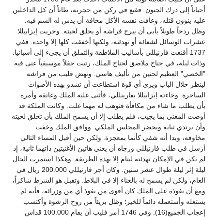
أحياناً إلى درك الجنون. فقبع في ركن من حجرته، ظاناً أن كل الداخلين
عليه ينوون قتله، وعافت نفسه الأكل مخافة أن يدس له السم فيه.
وظل ردحاً طويلاً يأبى أن يبرح فراشه أو يحلق لحيته. وجربت إيزابيللا
عشرات الوسائل لشفائه أو تهدئته، ولكنها أخفقت كلها إلا واحدة. ففي
1737 أقنعت فارنيللي بأساليب الملاطفة والتملق أن يجيء إلى أسبانيا.
وذات ليلة، في جناح ملاصق لجناح الملك، رتبت حفلاً موسيقياً عنى فيه
"الخصي" العظيم لحنين من تأليف هاسي. ونهض فليب من فراشه
لينظر خلال الباب ويرى أي قوة استطاعت أن تشدو بهذه الأصوات
الساحرة. وجاءته إيزابيللا بفارينللي، فأثنى عليه الملك وعانقه وأمره
بأن يطلب ما شاء من مكافأة فتوهب له مهما غلت. وكانت الملكة قد
أوصت المغني بما يجيب، فلم يطلب إلا أن يسمح الملك بأن تحلق لحيته
وأن يرتدي ثيابه ويحضر المجلس الملكي. ووافق الملك وخفت
مخاوفه، وبدا أنه شفي كأنما بمعجزة. ولكن حين أقبل المساء التالي
أرسل في طلب فارنيللي ورجاه أن يغني هاتين الأغنيتين ذاتهما ثانية، إذ
لم يكن في الإمكان تهدئته لينام إلا بهذه الطريقة. وهكذا استمرت الحال
ليلة إثر ليلة طوال عشر سنين. وكان أجر فارنيللي 200.000 ريال في
العام، ولكن لم يسمح له بالغناء إلا في البلاط. وتقبل هو الشرط شاكراً،
ومع أن نفوذه على الملك كان أقوى من نفوذ أي من وزرائه، فأنه لم
يستغله وأستعمله دائماً للخير؛ وظل بريئاً من روح الرشوة وأكتسب
إعجاب الجميع(16). وفي 1746 أمر فليب أن يقام 100.000 قداس