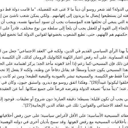
 لغته لن يستطيعوا إيصال ما يريدون إلى إفهامهم...ولكي يمكن شعب ناشئ من إيث
عية التي ينبغي أن تخلقها هذه المؤسسات يجب أن تسود أساسها نفسه، ويجب أن ي
تجاء إلى القوة أو للعقل يجب أن يلجأ إلى سلطة من نوع مختلف، قادراً على الكب
حكمتهم هم لآلهتهم، حتى، تطيع الشعوب بخضوعها لقوانين الدولة كما تخضع لقوا
 بهذا الرأي السياسي القديم في الدين، ولكنه في "العقد الاجتماعي" جعل من ا
ة السماوية. على أنه رفض اعتبار الكهنة الكاثوليك الرومان كذلك، لأن الكنيسة
. وفضلاً عن ذلك فإن المسيحي-كما زعم-إذا أخذ لاهوته مأخذ الجد؛ يركز اهتمامه على الحي
 المسيحي يكون جندياً وسطاً؛ قد يقاتل دفاعاً عن وطنه، ولكنه لا يفعل إلا 
احداً فقط-هو الكنيسة. والمسيحية تبشر بالعبودية والتبعية الطيعة؛ ومن ثم كانت رو
المسيحيين الحقيقيين خلقوا ليكونوا عبيداً(26)". وهكذا اتفق روسو مع ديدرو، و
ى عنه؛ "ديناً مدنياً" تصيغه الدولة وتفرضه فرضاً على جميع سكانها. أما عن العقيدة:
ني يجب أن تكون قليلة؛ بسيطة؛ دقيقة العبارة؛ دون شروح أو تعليقات. فوجود إله 
لعقد الاجتماعي والقوانين؛ تلك عي عقائد الدين الإيجابية(27)".
ائد المسيحية الأساسية؛ على الأقل لأغراض سياسية؛ على حين رفض أخلاقياتها ل
بأخلاقيات المسيحية مع رفض لاهوتها. وقد سمح بأديان أخرى في دولته الوهمية؛