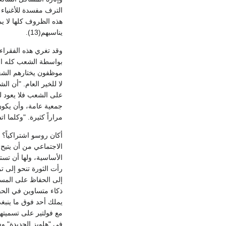
الترف مفسدة للأغنياء وا
هذه الظروف كلها لا يم
يناسبهم(13).
وقد تغري هذه الفقراء
بواسطة الشعب كله المج
موظفون يختارهم الشعب
لا للخير العام. "أن ا
مراراً كثيرة. "وكلما ات
أكان روسو اشتراكياً؟ 
الاجتماعي من أن يتيح
رأت الثورة تنحو إلى ت
في "هلويز الجديدة" وسي