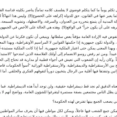
تكلم يوماً ما كما يتكلم فوضوي لا يفلسف كلامه تماماً) يناصر بكليته قداسة الق
كثيرة-مع تلك الإرادة كما يعبر عنها في 
لة المدنية أن يتمتع بتحرره من العدوان، والسرقة، والاضطهاد، وتشويه السمعة
وهذه هي الحالة على الأخص في الجمهوريات، لأن "طاعة القانون الذي نضعه لأنفسنا هي الحرية"(10).
فوض فيه الإرادة العامة مؤقتاً بعض سلطاتها. وينبغي أن تكون فكرتنا عن الدولة 
 والدولة تكون جمهورية إذا حكمتها القوانين لا المراسيم الأوتقراطية، وبهذا المع
 وبهذا المعنى يمكن حتى اعتبار الملكية جمهورية. أما إذا كانت الملكية مستبدة-
يداً. ومن ثم رفض روسو الانضمام إلى أولئك الفلاسفة الذين امتدحوا "الاستبداد ال
نين وتنفذها فيها أقلية من الرجال ينتخبون دورياً لتفوقهم الفكري والخلقي. أم
معناه الدقيق لم نجد قط ديمقراطية حقيقية، ولن توجد أبداً هذه الديمقراطية. فم
ن يظل الناس مجتمعين بصفة مستمرة ليتفرغوا للشؤون العامة، وواضح أنهم لا 
 يصعب الجمع بينها تفترض لهذه الحكومة؟
يمكن جمع الشعب فيها عاجلاً، ويمكن لكل مواطن فيها أن يعرف سائر المواطنين بسهو
ة، ثم قدر كبير من المساواة في الرتب والثروات بدونه لا تستطيع المساواة في ال