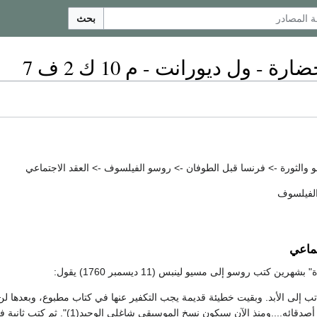
بحث
ة - ول ديورانت - م 10 ك 2 ف 7
والثورة -> فرنسا قبل الطوفان -> روسو الفيلسوف -> العقد الاجتماعي
الفيلسوف
رين كتب روسو إلى مسيو لينبس (11 ديسمبر 1760) يقول:
ب إلى الأبد. وبقيت خطيئة قديمة يجب التكفير عنها في كتاب مطبوع، وبعدها ل
....ومنذ الآن سيكون نسخ الموسيقى شاغلي الوحيد(1)". ثم كتب ثانية في 25 يوليو 1761: