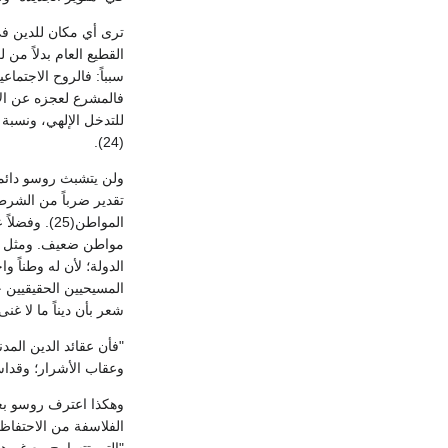
القطيع العام بدلاً من
سبباً: فالروح الاجتما
فالمشرع لعجزه عن الال
للتدخل الإلهي، ونسبة 
(24).
ولن يتشبث روسو دائماً
تقدير ضرباً من الشرط
المواطن(25)
مواطن ضعيف. ومثل هذا
الدولة؛ لأن له وطناً و
شعر بأن ديناً ما لا غن
"فأن عقائد الدين المد
وعقاب الأشرار؛ وقداسة ا
وهكذا اعترف روسو بعق
الفلاسفة من الاحتفاظ 