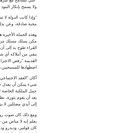
ولا يسمح بإنكار البنود 
"وإذا كانت الدولة لا ت
محبة صادقة، وعن بذل ح
وهذه الجملة الأخيرة ه
مكن يسلك مسلك من لا 
ينفي من أملاكه أي شخ
القديمة "رفض الاعترا
اضطهادها للمسيحيين، 
أكان "العقد الاجتماعي
حمل الملكية الخاصة الل
بعد أن يقوم بثورة، نظ
إلى أيدي مضللين لا يزيدو
ومع ذلك كان صوت روسو
يعلم إنه لا مناص من 
كان فولتير، وديدرو ود