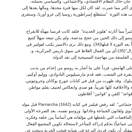
 جان-جاك النظام الاقتصادي، والاجتماعي، والسياسي بحملته،
رى أكثر مما عمرت. لقد كان لكل منها فترة مجدها، ومآلها بعدها إلى
 تغييرات بعيدة المدى بعد أن تنشب هذه الثورة: "ستتطلع إمبراطورية روسيا إلى غزو أوربا، وستغزي
 مما أثارته "هلويز الجديدة". فلقد كانت فرنسا مهيأة للانفراج
روسو إلى ذلك الحين من حجج مدعمة، ولم يكن تتبعه سهلاً كتتبع
دعايات فولتير المتألقة. ونحن الذين راعنا ما لقي من ذيوع متأخر، يدهشنا أن نعلم أن شعبيته وتأثيره بدأ بعد الثورة لا قبلها(34). ومع ذلك نرى دالامبير يكتب لفولتير في
1762 قائلاً: "لا جدوى من مهاجمة جان-جاك أو كتابه بصوتٍ عالٍ جداً، فهو أشبه بملك في السوق" ("ليزال"(35)-أي بين العمال الغلاظ في سوق باريس المركزية، و-
 على الهامش، فرداً على ما أشار به روسو من إعدام من يذنب
ماء بقدم الدعوى بأن السيادة مستقرة في الشعب، فقد قدم مارسيليوس البادوادي، ووليم أوكيم،
ب الملوك. وقد ظهرت من قبل في كتابات جورج بوكانان وجروتيوس،
الأخلاقية كلها تقريباً، هو صدى وانعكاس لجنيف بقلم مواطن
واعد" كلفن و "قوانين" أفلاطون.
وبين عشرات النقاد ذلك التناقض بين النزعة الفردية في مقالي "روسو" وحرفية القانونية في "العقد الاجتماعي". لقد رفض فيلمر في كتابه Parriarcha (1642) قبل مولد
ي ولقانون الجماعة وعاداتها. وروسو نفسه، بعد الصرخة الأولى
 والتناقضات التي تلحظها في مؤلفاته هي أساساً بين خلقه وفكره،
 حتى جماعياً) بحكم إدراكه المتأخر لاستحالة تكوين المجتمع الفعال
 للمفكر أن يكون فردي النزعة في شبابه-فيحب الحرية ويبحث عن