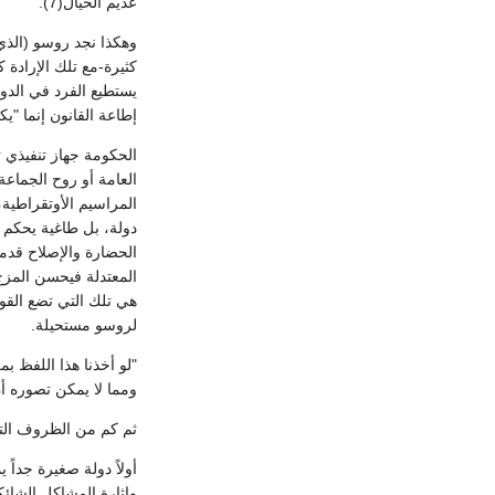
عديم الخيال(7).
وهكذا نجد روسو (الذي 
يستطيع الفرد في الدو
إطاعة القانون إنما "يكرهه على أن يكون حراً" في الواقع(9). 
الحكومة جهاز تنفيذي ت
العامة أو روح الجماعة.
المراسيم الأوتقراطية،
دولة، بل طاغية يحكم عب
هي تلك التي تضع القوا
لروسو مستحيلة.
"لو أخذنا هذا اللفظ ب
ومما لا يمكن تصوره أ
ثم كم من الظروف التي
أولاً دولة صغيرة جداً 
وإثارة المشاكل الشائك