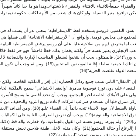
لفقراء جميعاً-للأغنياء بالاقتناء، وللفقراء بالاشتهاء..وهذا هو ما حدا كاتباً شهير
كن توافرها بغير الفضيلة..ولو كان هناك شعب من الآلهة لكانت حكومة ديمقراطي
 بسوء التفسير. فروسو يستخدم لفظ "الديمقراطية" بمعنى ندر أن ينسب له في الس
تمع في مجالس قومية. والواقع أن "الأرستقراطية الانتخابية" التي فضلها هي ما
 لما يفترض فيهم من صلاحية عليا. على أن روسو يرفض الديمقراطية النيابية
لشعب الإنجليزي يعتبر نفسه حراً ولكنه يخطئ بذلك خطأ فاحشاً؛ فهو حر فقط خلال 
على الشعب فلا يعود له وزن"(14). فالممثلون يجب أن ينتخبوا ليشغلوا المناصب الإدا
جمعية عامة، وأن يكون لتلك الجمعية سلطة إقالة ا
سعت الدولة تقلصت الحرية"(16).
إن "المقال" الثاني نسب جميع رذائل الحضارة إلى إقرار الملكية الخاصة، ولكن ح
 للقضاء عليه دون ثورة فوضوية مدمرة. "والعقد الاجتماعي" يسمح بالملكية ال
ركز ممزق فلها أن تستخدم ضرائب التركات لإعادة توزيع الثروة والتخفيف من عدم
إلى الحفاظ على المساواة بالضبط لأن قوة
ذكاء متساوين في الحقوق الاجتماعية والقانونية(19). ويجب أن تفرض الضرائب
يملك أحد فوق ما ينبغي(20)". ولم يورط روسو نفسه في القول بالجماعية، ولا خطرت بباله قط
مع فولتير على تسميتها (الرعاع أو حثالة المجتمع)(21). وكان مثله ال
تهمه بيير-جوزف برودون بتمجيد "لبرجوازية"(22).