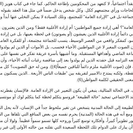
اً اجتماعياً، لا كتعهد من المحكومين بإطاعة الحاكم، كما جاء في كتاب هويز (ال
اجات ورأي مجتمعهم ككل. وكل شخص يدخل ضمناً في مثل هذا العقد بقبوله حماي
ماعة-بل في "الإرادة العامة" للمجتمع، وتلك السيادة لا يمكن التخلي عنها أبداً و
لعامة"؟ أهي إرادة جميع المواطنين؛ أم إرادة الأغلبية فقط؟ ومن الذين يعتبرون م
 هي دائماً إرادة الأغلبية الذين يعيشون (أو يصوتون) في لحظة بعينها، بل عي إرا
سو، كمفكر واقعي من العصر الوسيط، ينسب للجماعة مجتمعة، أو للفكرة العامة، واق
الصوت المعبر لا عن المواطنين الأحياء فحسب، بل الأموات أو الذين لم يولدوا ب
ة الماضي وأهدافها المستقبلة. وما أشبهها بأسرة عريقة تفكر في نفسها على أن
دفعه التزامه قبل حفدته الذين لم يولدوا بعد إلى مناقضة رغبات أبنائه الأحياء، وأن
طة، ولكنه يمتدح دالامبير لتفريقه بين "طبقات الناس الأربعة...الذين يسكنون م
نى الحقيقي لكلمة المواطن(6).
 في الحالة المثالية، ينبغي أن يكون التعبير عن الإرادة العامة. فالإنسان بفطرت
قد الاجتماعي تمجيد "حالة الطبيعة" فروسو يتكلم لحظة كما يتكلم لوك أو مونتسيك
الطبيعة إلى الحالة المدنية يتمخض عن تغير ملحوظ جداً في الإنسان، لأنه يحل 
مع أنه في هذه الحالة (المدنية) يحرم نفسه من بعض المنافع التي تلقاها من ال
ر تطويراً كبيراً، وأفكاره توسع كثيراً وروحه كلها تسمو سمواً عظيماً. ولولا أن
 يبارك على الدوام تلك اللحظة السعيدة التي نقلته من حالته الأولى إلى غير رجعة، و