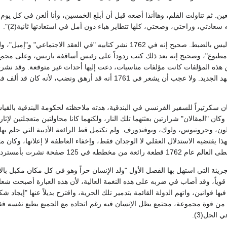
بعين. ثم تناولت القلم، وهاأنذا أضعه قبل أن أبلغ الخمسين، وأنا ألعن في كل يو
 سعادتي، وراحتي، وصحتي، كلها تتطاير هباء دون أمل في استعادتها ثانية(2)".
 مطبوع"، وصحيح إنه بعد ذلك كتب ردوداً على رئيس أساقفة باريس، وعلى مجمع 
 هذه المؤلفات كانت مؤلفات مناسبات، دعت إليها أحداث غير متوقعة. وقد نشرت "
وهكذا التزم أساساً يتعهد الجديد. ولا عجب أن يشعر في 1761 أ
م 1743 يوم كان سكرتيراً للسفير الفرنسي في البندقية، هدته ملاحظته لحكومة البندقية
ن "المقالان" شرارتين بعثتهما تلك النار، ولكنهما كانا محاولتين متعجلتين لإثارة
، وجروتيوس، ولوك، وبوفندورف. ولم تكتمل قط الرائعة الأدبية التي حلم بها. 
 يقتضيه الاستدلال العقلي لا الوجدان فقط، وإخفاء العاطفة لا إعلانها، وكان مث
ام تحت عنوان "في العقد الاجتماعي، أو مبادئ القانون السياسي".
ريئة التي استهل بها الفصل الأول "ولد الإنسان حراً وهو في كل مكان مكبل بالأغ
 قوياً، وقد أصاب في ضربه على هذه النغمة العالية، لأن هذه العبارة أصبحت شع
 فيها قوانين، واتهم الدولة القائمة بتدمير تلك الحرية، واقترح بديلاً عنها "إ
 من قوة مجموعة، مجتمع يظل الإنسان فيه رغم اتحاده مع الجميع يطيع نفسه فق
 الحل(3).