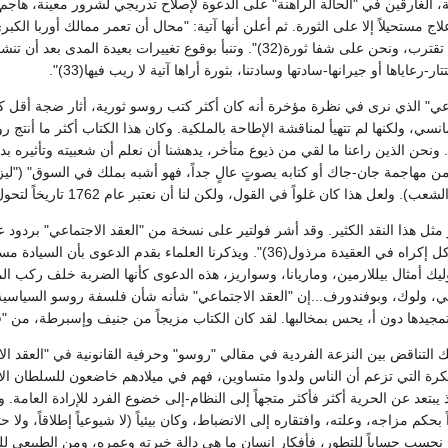
، الغارقين في "الحالة الراهنة" على الدعوة لإصلاح تدريجي لشرور معينة، هاجم
ج مستحيلاً إلا على الثورة. ثم أعلن أنها آتية: "محال أن تعمر ممالك أوربا الكب
الاضمحلال...إن الأزمة تقترب، ونحن على شفا ثورة(32)". وتنبأ بوقوع
رعاياها أو جيرانها-سادتها وسادتنا، بثورة أراها آتية لا ريب فيها(33)".
عي" الذي نرى في نظرة مؤخرة أنه كان أكثر كتب روسو ثورية، أثار ضجة أقل كثيراً
سي، ولكنها لم تتهيأ لمناقشة الإطاحة بالملكية. وكان هذا الكتاب أكثر ما أنتج 
كان غلواً في القول، ولكن لنا أن نعتبر عام 1762 تاريخاً لتحول الفلسفة من مهاجمة المسيحية إلى نقد الدولة.
 مثل هذا النقد الكثير. وقد أشر فولتير على نسخة من "العقد الاجتماعي" بردود
بالكفر الإيجابي كتب "كل إكراه في العقيدة مرذول(36)". ويذكرنا العل
ثوليك أمثال بيللارمين، وماريانا، وسواريز، هذه الدعوى كأنها الضربة خلف رك
، ولوك، وبوفندورف...إن "العقد الاجتماعي" شأنه شأن فلسفة روسو السياسية و
تمجيدها دون أ، يحس بمخالبها. لقد كان الكتاب مزيجاً من جنيف وإسبرطة، من "ق
ة التي تزعم أن الناس ولدوا متساوين، فهم في ميلادهم خاضعون للسلطان الأبو
 يبتعد عن الحرية أكثر فأكثر متجهاً إلى النظام-إلى خضوع الفرد للإرادة العامة.
ً بحكم مزاجه، وعلته، وافتقاره إلى الانضباط، وكان بيئياً (لا شيوعياً إطلاقاً، ولا
ن نحسب حساباً للتطور، فأفكار إنسان ما هي دالة خبرته وعمره، ومن الطبيعي