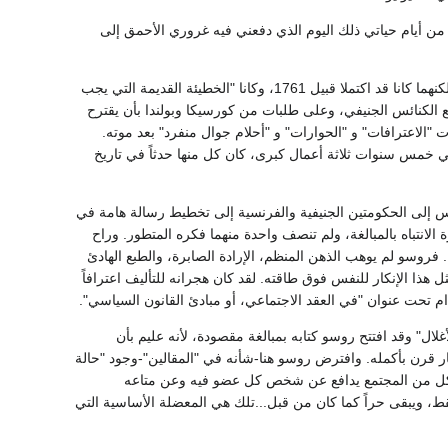
م من أيام حياتي ذلك اليوم الذي دفعني فيه غروري الأحمق إلى
أكان هذا منه تظاهراً؟ ليس بالضبط. صحيح إنه في 1762 نشر كتابيه "في العقد الاجتماعي" و"إميل"، ولكنهما كانا قد اكتملا قبيل 1761، وكانا "الخطيئة القديمة التي يجب
الكنائس الجنيفي، وعلى طلبات من كورسيكا وبولندا بأن يقترح
الاعترافات" و "الحوارات" و "أحلام جوال منفرد" بعد موته.
نه قد أرهق ونضب، لأنه كان قد ألف في خمس سنوات ثلاثة أعمال كبرى، كان كل منها حدثاً في تاريخ
 بالقياس إلى الحكومتين الجنيفية والفرنسية إلى تخطيط رسالة هامة في
 الانتباه بالمبالغة، ولم تنصف واحدة منهما فكره المتطور. وراح
فروسو لم يوهب الذهن المنظم، الإرادة الصابرة، والطبع الهادئ
ل هذا الإنكار للنفس فوق طاقته. لقد كان هجرانه للتأليف اعترافاً
لال" وقد افتتح روسو كتابه بمبالغة مقصودة، لأنه عليم بأن
ار قرن بأكمله. وافترض روسو هنا-شأنه في "المقالين"-وجود "حالة
يجاد شكل من المجتمع يدافع عن شخص كل عضو فيه وعن متاعه
ط، ويبقى حراً كما كان من قبل...تلك هي المعضلة الأساسية التي