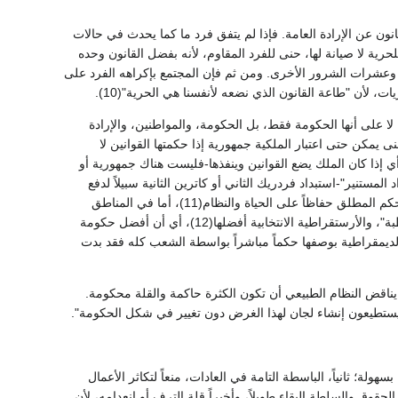
انون عن الإرادة العامة. فإذا لم يتفق فرد ما كما يحدث في حالات
القانون، حق للدولة إكراهه على الخضوع(8). وليس هذا انتهاكاً للحرية لا صيانة لها، حنى للفرد المقاوم، لأنه بفضل القانون وحده
، وعشرات الشرور الأخرى. ومن ثم فإن المجتمع بإكراهه الفرد على
لا على أنها الحكومة فقط، بل الحكومة، والمواطنين، والإرادة
نى يمكن حتى اعتبار الملكية جمهورية إذا حكمتها القوانين لا
أي إذا كان الملك يضع القوانين وينفذها-فليست هناك جمهورية أو
مستنير"-استبداد فردريك الثاني أو كاترين الثانية سبيلاً لدفع
الحضارة والإصلاح قدماً. وكان رأيه إن الشعوب التي تعيش في أجواء قطبية أو مدارية قد تحتاج إلى الحكم المطلق حفاظاً على الحياة والنظام(11)، أما في المناطق
المعتدلة فيحسن المزج بين الأرستقراطية والديمقراطية. والأرستقراطية الوراثية "أسوأ الحكومات قاطبة"، والأرستقراطية الانتخابية أفضلها(12)، أي أن أفضل حكومة
ا الديمقراطية بوصفها حكماً مباشراً بواسطة الشعب كله فقد بدت
ا يناقض النظام الطبيعي أن تكون الكثرة حاكمة والقلة محكومة.
يستطيعون إنشاء لجان لهذا الغرض دون تغيير في شكل الحكومة".
لة؛ ثانياً، الباسطة التامة في العادات، منعاً لتكاثر الأعمال
حقوق والسلطة البقاء طويلاً، وأخيراً قلة الترف أو انعدامه، لأن