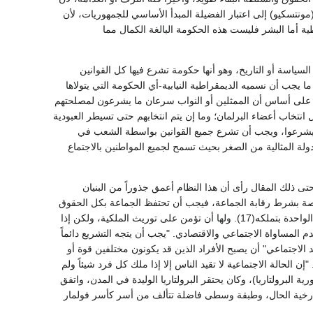
اً (مونتسكيو) إلى اعتبار الفضيلة المبدأ الأساسي للجمهوريات، لأن
ة أما البشر فليست هذه الحكومة البالغة الكمال مما
ياسة أو التاريخ، وهو أنها حكومة تشرع فيها كل القوانين
 يجب أن نسميه الديمقراطية النيابية-أي الحكومة التي يتولاها
 على أساس أن الممثلين أو النواب سرعان ما يشرعون لمصلحتهم
انتخاب أعضاء البرلمان؛ وما إن يتم انتخابهم حتى تسيطر العبودية
رية والقضائية لا ليشرعوا، ويجب أن تشرع جميع القوانين بواسطة الشعب في
لموظفين المنتخبين(15). ومن ثم وجب أن تكون الدولة المثالية من الصغر بحيث تسمح لجميع المواطنين بالاجتماع
تى ذلك المقال رأى أن هذا النظام أعمق جذوراً من البنيان
خاصة بشرط رقابة الجماعة، فيجب أن تحتفظ الجماعة بكل الحقوق
الأساسية، ولها أن تستولي على الأملاك الخاصة لخير المجتمع، ويجب أن تحدد أقصى ما يسمح للأسرة الواحدة بتملكه(17). ولها أن تؤمن على توريث الملكية، ولكن إذا
 المساواة الاجتماعي والاقتصادي. "يجب أن يتجه التشريع دائماً
 الأشياء تتجه دائماً إلى القضاء عليها(18). ومن أهداف "العقد الاجتماعي" أن يصبح الأفراد الذين قد يكونون مختلفين قوة أو
 العالية على الكماليات. "إن الحالة الاجتماعية لا تقيد الناس إلا إذا ملك كل فرد شيئاً ولم
 (دكتاتورية البرولتاريا)، وكان يحتقر البرولتاريا الوليدة في المدن، واتفق
أعلى طبقة فلاحين تعيش مستقلة رخية الحال، وطبقة وسطى فاضلة تتألف من أسر كأسر فولمار