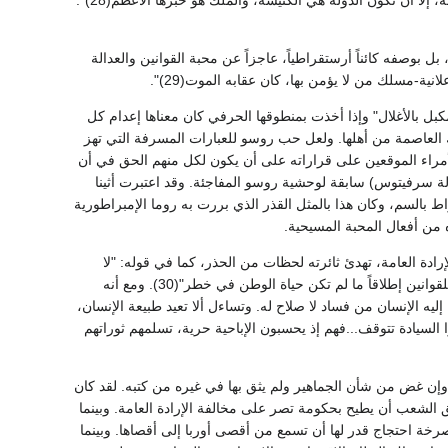
 بل بوصفه كائناً أرستقراطياً، عاجزاً عن محبة القوانين والعدالة
ة-مسلك من لا يؤمن بها، كان عقابه الموت(29)".
بل بالأغلال" وإذا أخذت بمنطوقها الحرفي كان معناها إعدام كل
 العاصمة من أهلها. ولعل حب روسو للعبارات المسرفة التي تهز
. ولعله تذكر مجمع أوجزنورج (1555) الذي وافق فيه كل الأمراء الموقعين على قراراته على أن يكون لكل منهم الحق في أن
ة سرفيتوس) سابقة لوحشية روسو المفاجئة. وقد اعتبرت أثينا
السم، وكان هذا بالمثل القذر الذي بررت به روما الإمبراطورية
من أفعال المحبة المسيحية.
إرادة العامة، تهدئ ثائرته لحظات من الحذر، كما في قوله: "لا
شيء يمكن أن يعدل خطر تغيير النظام العام غير الأخطار الكبرى، ويجب أن تعطل السلطة المقدسة للقوانين إطلاقاً ما لم تكن حياة الوطن في خطر"(30). ومع أنه
 إليه الإنسان من فساد لا صلاح له. وتساءل ألا تعيد طبيعة الإنسان،
 السيادة تتوقف...فهم إذ يحسبون الإباحية حرية، تسلمهم ثوراتهم
إن غض من شأن الجماهير ولم يثق بها في غيره من كتبه. لقد كان
 الشعب أن يطيح بحكومة تصر على مخالفة الإرادة العامة. وبينما
رخة احتجاج قدر لها أن تسمع من أقصى أوربا إلى أقصاها. وبينما