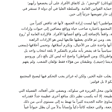
لوياثان) "الوحش"، بل كاتفاق الأفراد على أن يخضعوا رأيهم؛
ة القوانين العامة. والسلطة العليا في أي دولة لا تستقر في
إن جاز تفويضها جزئياً إلى حين.
واطنين؟ إنها ليست إرادة الجميع، لأنها قد تناقض كثيراً من
دة المجتمع باعتباره صاحب حياة وواقع مضافين إلى حيوات وإرادات
عاً بالإضافة إلى واقع أعضائها الأفراد. فالإرادة العامة أو "روح
عد، ومن ثم فالذي يعطيها طابعها ليس هو الإرادات الراهنة
ها واحدة على مر الأجيال، وتكرم أسلافها، وتحمي أخلاقها-(بمعنى
 سياسياً ما قد يشعر بأنه ملتزم بالتفكير لا بلغة انتخاب واحد بل
أجيال كثيرة). ومع ذلك فإن (صوت الأغلبية ملزم دائماً للباقين جميعاً(4)). ومن له حق التصويت؟ كل مواطن(5). ومن المواطن؟ واضح أنه ليس كل بالغ ذكر. وروسو
دينتنا (جنيف)، وطبقتان من هؤلاء فقط تؤلفان الشعب. ولم يفهم
ه يغلب عليه الخير، ولكن له غرائز يجب التحكم فيها ليصبح المجتمع
و لا بل فولتير:
القانون محل الغريزة في سلوكه، ويضفي على أفعاله، الفضيلة التي
طبيعة. إلا أنه يكسب نظير ذلك منافع أخرى عظيمة جداً؛ فقدراته
 مساوئ حالته الجديدة كثيراً ما تهبط به إلى مستوى أدنى من ذلك
التي جعلته كائناً-ذكياً وإنساناً بدلاً من أن يظل حيواناً غبياً