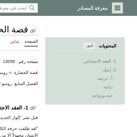
معرفة المصادر
القائمة الرئيسية
قصة الحضار
الصفحة
نقاش
المحتويات
أخف
1- العقد الاجتماعي
صفحة رقم : 13098
2- إميل
قصة الحضارة -> روسو 
أ - تربيته
الفصل السابع: روسو 
ديانته
حبه وزواجه
1- العقد الاجتماعي
قبل نشر "إلواز الجديدة" بشه
"لقد طلقت حرفة الكات
الإنسان مجهولاً إلا من أصدقائه