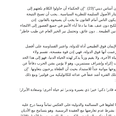
ترى أي مكان للدين في الدولة؟ لقد شعر روسو أن ديناً ما لا عنى عنه للفضيلة، "ما قامت دولة قط دون أساس ديني"(23). "إن الحكماء أن حاولوا الكلام بلغتهم إلى
ار الأصول السليمة للنظرية السياسية...يجب أن تصبح النتيجة
كون الناس أمام القانون ما يجب أن يصبحوه بالقانون. إذن
ح دون عنف..هذا ما دعا آباء الأمم في جميع العصور إلى الالتجاء
نين الطبيعة... دون عائق، وتحتمل نير الخير العام عن طيب خاطر"
لإيمان فوق الطبيعي أداة للدولة، واعتبر القساوسة على أفضل
 زعمت أنها فوق الدولة، فهي إذن قوة مفسحة، تقسم ولاء
اة الآخرة، ولا يقيم وزناً يذكر لهذه الحياة الدنيا، فهو إلى هذا الحد
تحت إكراه وإشراف مستمرين، وهو لا يؤمن بشن الحرب دفاعاً عن
حها مواتية جداً للاستبداد بحيث أن الطغاة يرحبون بتعاونها. "إن
استبق جيون، وكان في تلك الفترة أشد عنفاً في عدائه للكاثوليكية من فولتير؛ ومع ذلك
قادر؛ ذكي؛ خير؛ ذي بصيرة وتدبر؛ ثم حياة أخرى؛ وسعادة الأبرار؛
غلوها في المسالمة والدولية-على العكس تماماً ومما درج عليه
 بشرط عدم تعارضها مع العقيدة الرسمية. وهو يتسامح مع الأديان
"التي تتسامح مع غيرها"؛ أما من يجسر على القول "بأنه لا خلاص خارج الكنيسة" فيجب طرده من الدولة، إلا أن تكون الدولة هي الكنيسة، والملك هو حبرها الأعظم(28)".