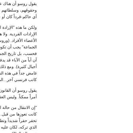
يقول روسو أن هناك عقد
وحقوقهم، وسلطاتهم لح
أي حاكم-فرداً كان أو ج
ولكن ما هذه "الإرادة ا
الإرادات الفردية. ولا
الأعضاء الأفراد. (ورو
الجماعة" يجب أن تكون 
فحسب، بل تاريخ الجماع
أن أباً من الآباء قد ي
غامض جداً في هذه النق
كاتب فرنسي آخر...المع
يقول روسو أن القانون،
أمراً ممكناً. وليس الع
"إن الانتقال من حالة 
كانت تعوزها من قبل. و
تحفر حفراً شديداً وتطو
الذي تركه، لكان عليه أن