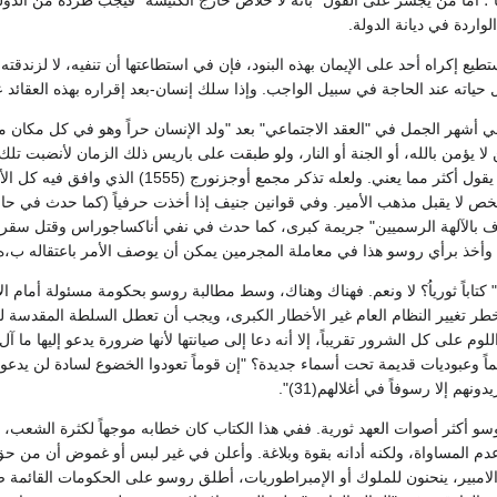
الواردة في ديانة الدولة.
ستطيع إكراه أحد على الإيمان بهذه البنود، فإن في استطاعتها أن تنفيه، لا لزندقته،
ياته عند الحاجة في سبيل الواجب. وإذا سلك إنسان-بعد إقراره بهذه العقائد علاني
ي أشهر الجمل في "العقد الاجتماعي" بعد "ولد الإنسان حراً وهو في كل مكان مك
يؤمن بالله، أو الجنة أو النار، ولو طبقت على باريس ذلك الزمان لأنضبت تلك
القراء طوح به إلى أن يقول أكثر مما يعني
ص لا يقبل مذهب الأمير. وفي قوانين جنيف إذا أخذت حرفياً (كما حدث في حال
ف بالآلهة الرسميين" جريمة كبرى، كما حدث في نفي أناكساجوراس وقتل سقراط ب
وأخذ برأي روسو هذا في معاملة المجرمين يمكن أن يوصف الأمر باعتقاله ب،ه 
" كتاباً ثورياُ؟ لا ونعم. فهناك وهناك، وسط مطالبة روسو بحكومة مسئولة أمام ال
وم على كل الشرور تقريباً، إلا أنه دعا إلى صيانتها لأنها ضرورة يدعو إليها ما آل
ماً وعبوديات قديمة تحت أسماء جديدة؟ "إن قوماً تعودوا الخضوع لسادة لن يدعوا
نهم إلا رسوفاً في أغلالهم(31)".
 أكثر أصوات العهد ثورية. ففي هذا الكتاب كان خطابه موجهاً لكثرة الشعب، و
عدم المساواة، ولكنه أدانه بقوة وبلاغة. وأعلن في غير لبس أو غموض أن من حق
الامبير، ينحنون للملوك أو الإمبراطوريات، أطلق روسو على الحكومات القائمة ص