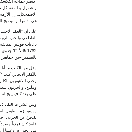
اقتصر جماعة الفلاسفة
وبشمول بدا معه كل علا
هي نفسها. وسيصبح التتار-
على أن "العقد الاجتما
العاطفي والحب الرومان
بالتضمين-بين جماهير الشعب). ولعل هذا 
وقل من الكتب ما أثار
وحتى اللاهوتيون الكا
وملتن، والجرنون سدني
على بعد كافٍ يتيح له 
روسو بزمن طويل الفكر
للدفاع عن الحرية، أخذ
فلقد كان فردياً متمردا
من الخوارج. وعلينا أ