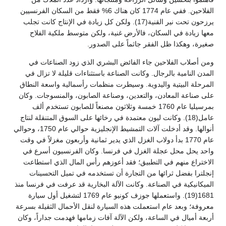
الفلاحين. ففي عام 1774 كان هناك 6% فقط من السكان الفرنسيين
يرزحون تحت نير القنية(17). ولكن كل زيادة في الإنتاج كانت تجلب
معها زيادة في السكان، فالأرض غنية، ولكن متوسط ملكية الفلاح
صغيرة، وهكذا ظل الفقر جاثماً على الصدور.
ومن أصلاب الفلاحين جاء الفائض البشري الذي زود الصناعات في
المدن النامية بالرجال. وكانت الصناعة باستثناءات قليلة لا تزال في
المرحلة البيتية واليدوية. وسيطرت منظمات رأسمالية واسعة النطاق
على صناعة المعادن، والتعدين، وصناعة الصابون، والمنسوجات. وكان
بمرسيليا عام 1760 خمسة وثلاثون مصنعاً للصابون تستخدم ألف
عامل(18). وكانت ليون معتمدة في رخائها على السوق المتنقلة لنتاج
أنوالها. وقد أدخلت آلات التمشيط الإنجليزية حوالي عام 1750، وحوالي
عام 1770 بدأ دولاب الغزل الذي يدير ثمانية وأربعون مغزلاً في وقت
واحد يحل محل عجلة الغزل في فرنسا. وكان الفرنسيون أسرع في
الاختراع منهم في التطبيق؛ فقد أعوزهم رأس المال الذي استطاعت
إنجلترا بفضل ثرائها من التجارة أن تستخدمه في تميل التحسينات
الميكانيكية في الصناعة. وكانت الآلة البخارية قد عرفت في فرنسا منذ
1681(19). واستعملها جوزف كونيو عام 1769 لتشغيل أول سيارة
معروفة؛ وبعد عام استعملت هذه السيارة لنقل الأحمال الثقيلة بسرعة
أربعة أميال في الساعة، ولكن الآلة آفات زمامها فهدمت جداراً، وكان