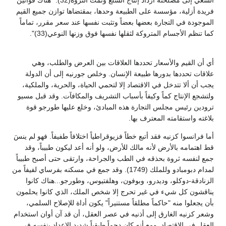
فريدة أزلية، مؤسسة على الطبيعة وحدها، بمقتضاها توازن جميع القيم
الموجودة في التجارة بعضها بعضاً وتثبت نفسها عند سعر مقرر، تماماً
كما تنظم الأجسام المتروكة لثقلها نفسها فوق وزنها النوعي(33)".
أي أن القيم والأسعار تحددها العلاقات بين العرض والطلب، وهي
علاقات تحددها بدورها طبيعة الإنسان. وخلص جورنيه إلى أن الدولة
يجب أن ألا تتدخل في الاقتصاد إلا لتحمي الحياة، والحرية، والملكية،
ولتشجع الإنتاج كماً وكيفاً بأسباب التشريف والمكافآت. وقد قبل مسيو
ترودين رئيس مجلس التجارة هذه المبادئ، وخلع عليها طورجو قوة
بلاغته واستقامته المعترف بها.
أما فرانسوا كزنيه فقد أتبع خطاً فزيوقراطياً اختلافاً طفيفاً. فهو لم ينسَ
قط اهتمامه بالأرض لأنه مالك للأرض، ولو أنه أعد ليكون طبيباً، وقد
جمع لنفسه ثروة بحذقه في الطب والجراحة، وارتقى حتى أصبح طبيباً
لمدام دبومبادو وللملك (1749). وقد جمع في مسكنه بفرساي لفيفاً من
الزنادقة-دوكلو، وديدرو، وبوفون، وهلفتيوس، وطورجو...هناك كانوا
يناقشون كل شيء في غير تحرج إلا شخص الملك، الذي كانوا يحلمون
بأن يجعلوا منه "حاكماً مطلقاً مستنيراً" يكون أداة للإصلاح السلمي،
وشعر كزنيه الغارق إلى أذنيه في عصر العقل، أن قد آن أوان استخدام
العقل في الاقتصاد. ومع أنه كان دجماً طبقياً شديد الإعداد بنفسه في