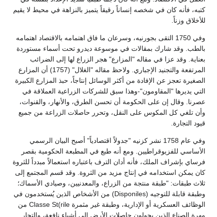
كتبه، فأنه كان في شخصه إنساناً رقيقاً يتميز بالنزاهة في محيط لا يقيم
للأخلاق وزناً.
وفي 1750 التقى بجورنيه، وسرعان ما فاق اهتمامه بالاقتصاد اهتمامه
بالطب. وقد شارك بمقالات في موسوعة ديدرو تحت أسماء مستوردة
بعناية. وقد عزا في مقاله "المزارع" هجر الزراع لها إلى الضرائب
المرتفعة والتجنيد الإجباري. ولاحظ مقاله "الغلال" (1757) أن المزارع
الصغيرة تعجز عن الإفادة من أكثر الوسائل إنتاجاً، حبذ المزارع الكبيرة
التي يديرها "المقاومون"-وهذا سبق للشركات الزراعية العملاقة في
عصرنا. وقال إن على الحكومة أن تحسن الطرق، والأنهار، والقنوات،
وأن تلغي كل المكوس على النقل، وتحرر حاصلات الزراعة من جميع
قيود التجارة.
وفي عام 1758 نشر كزنيه "جدولاً اقتصادياً" أصبح البيان الرسمي
الأساسي للفزيوقراطيين. ومع أنه طبع في المطبعة الحكومية بقصر
فرساي بإشراف الملك، فأنه أدان الترف باعتباره استعمالاً مبدداً للثروة
كان يمكن استخدامه في إنتاج مزيد من الثروة. وقد قسم المجتمع إلى
ثلاث طبقات: "طبقة منتجة من الزراع، والمعدنيين، وصيادي الأسماك؛
وطبقة قابلة للتوجيه (Disponiles) من الأشخاص الذين يُستخدمون في
الوظائف العسكرية أو الإدارية، وطبقة غير مثمرة Classe St(rile من
مهرة الصناع الذين يحولون حاصلات الأرض إلى أشياء نافعة، والتجار