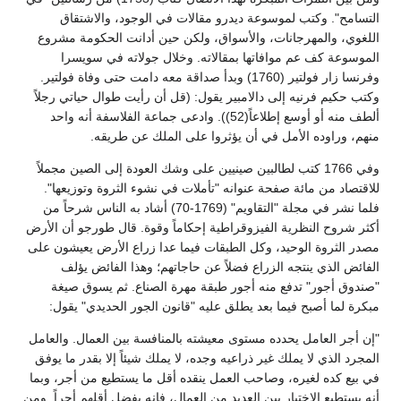
التسامح". وكتب لموسوعة ديدرو مقالات في الوجود، والاشتقاق
اللغوي، والمهرجانات، والأسواق، ولكن حين أدانت الحكومة مشروع
الموسوعة كف عم موافاتها بمقالاته. وخلال جولاته في سويسرا
وفرنسا زار فولتير (1760) وبدأ صداقة معه دامت حتى وفاة فولتير.
وكتب حكيم فرنيه إلى دالامبير يقول: (قل أن رأيت طوال حياتي رجلاً
ألطف منه أو أوسع إطلاعاً(52)). وادعى جماعة الفلاسفة أنه واحد
منهم، وراوده الأمل في أن يؤثروا على الملك عن طريقه.
وفي 1766 كتب لطالبين صينيين على وشك العودة إلى الصين مجملاً
للاقتصاد من مائة صفحة عنوانه "تأملات في نشوء الثروة وتوزيعها".
فلما نشر في مجلة "التقاويم" (1769-70) أشاد به الناس شرحاً من
أكثر شروح النظرية الفيزوقراطية إحكاماً وقوة. قال طورجو أن الأرض
مصدر الثروة الوحيد، وكل الطبقات فيما عدا زراع الأرض يعيشون على
الفائض الذي ينتجه الزراع فضلاً عن حاجاتهم؛ وهذا الفائض يؤلف
"صندوق أجور" تدفع منه أجور طبقة مهرة الصناع. ثم يسوق صيغة
مبكرة لما أصبح فيما بعد يطلق عليه "قانون الجور الحديدي" يقول:
"إن أجر العامل يحدده مستوى معيشته بالمنافسة بين العمال. والعامل
المجرد الذي لا يملك غير ذراعيه وجده، لا يملك شيئاً إلا بقدر ما يوفق
في بيع كده لغيره، وصاحب العمل ينقده أقل ما يستطيع من أجر، وبما
أنه يستطيع الاختيار بين العديد من العمال، فإنه يفضل أقلهم أجراً. ومن