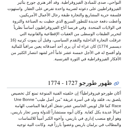
النواحي، صدى للمبادئ الفيزوقراطية. وقد أقر هنري جورج بتأثير
الفيزوقراطيين على دعوته لضريبة واحدة تفرض على العقار. واستهوت
فلسفة حرية المشاريع والتجارة طبقة رجال الأعمال الأمريكيين،
وأعطت دفعة جديدة للتطور السريع الذي حظيت به الصناعة والثروة
في الولايات المتحدة. وفي فرنسا أتاح الفيزوقراطيون أساساً نظرياً
لتحرير الطبقات الوسطى من العقبات الإقطاعية والقانونية التي
عرقلت التجارة الداخلية والتقدم السياسي، وقبل أن يموت كزنيه (16
ديسمبر 1774) كان عزاء له أن يرى أحد أصدقائه يعين مراقباً للمالية
ولو أفسح له في الأجل خمسة عشر عاماً أخر لشهد انتصار الكثير من
الأفكار الفيزوقراطية في الثورة الفرنسية.
ظهور طورجو 1727 - 1774
أكان طورجو فيزوقراطياً؟ إن خلفيته الفنية المنوعة تمنع كل تخصيص
يلصق به، فلقد ولد في أسرة عريقة "من أصل طيب" Une Bonne
Race كما قال لويس الخامس عشر-شغل أفرادها المناصب الهامة
أجيالاً عديدة بكل كفاية. وكان أبوه مستشاراً للدولة وسر تجار باريس،
وهو أرفع منصب إداري في باريس، وأخوه الكبر أميناً للالتماسات
والمطالب في برلمان باريس وعضواً بارزاً فيه. وكانت النية توجيه