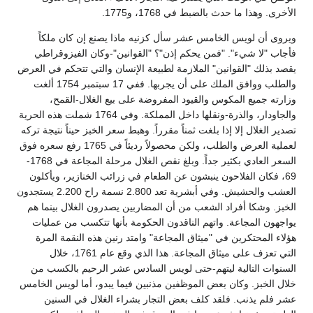
الأخرى. وهذا ما حدث بالضبط في 1768، و1775.
ويروى أن لويس الخامس عشر سأل كزنيه ماذا يصنع إن كان ملكاً
فأجاب "لا شيء". "فمن يحكم إذن"؟ "القوانين"-وكان الفيزوقراطي
يقصد بذلك "القوانين" الملازمة لطبيعة الإنسان والتي تتحكم في العرض
والطلب ووافق الملك على أن يجربها. ففي 17 سبتمبر 1754 ألغت
وزارته جميع المكوس والقيود المفروضة على بيع الغلال-القمح،
والجاودار، والذرة-ونقلها داخل المملكة. وفي 1764 شملت هذه الحرية
تصدير الغلال إلا إذا بلغت ثمناً مقرراً. وهبط سعر الخبز حيناً نتيجة تركه
لعملية العرض والطلب، ولكن محصولاً رديئاً في 1765 رفع سعره فوق
السعر العادي بكثير جداً. وبلغ نقص الغلال مرحلة المجاعة في 1768-
69، فكان الفلاحون ينبشون عن الطعام في زرائب الخنازير، ويأكلون
العشب والحشيش. وفي أبشرية تعد 2.800 نسمة راح 2.200 يستجدون
الخبز. وشكا أفراد الشعب من أن المضاربين يصدرون الغلال بينما هم
يواجهون المجاعة. واتهم الناقدون الحكومة بأنها تتكسب من عمليات
هؤلاء المحتكرين في "ميثاق المجاعة" وامتد رنين هذه النقمة المرة
التي تعزف على ميثاق المجاعة. هذا الذي وقع عام 1761، خلال
السنوات التالية ليتهم-حتى لويس السادس عشر الرحيم بالكسب من
خلال الخبز. وكان بعض الموظفين مذنبين فيما يبدو، أما لويس الخامس
عشر فلم يذنب. فلقد كلف بعض التجار بشراء الغلال في السنين