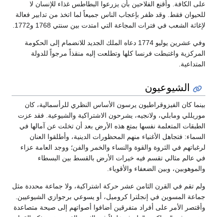
على الكافة. وأقنع الفلاحين بأن يزرعوا البطاطس غذاء للإنسان لا
للحيوان فقط. وقد ظفر بإعجاب الناس جميعاً لما اتخذ من تدابير فعالة
لإغاثة الشعب في فترات المجاعة التي امتدت بين سنتي 1768 و1772.
وفي عشرين يوليو 1774 دعاه الملك الجديد للانضمام إلى الحكومة
المركزية واغتبطت فرنسا كلها وتطلعت إليه منقذاً مرجواً للدولة
المتداعية.
الشيوعيون
بينما كان الفيزوقراطيون يرسون الأساس النظري للرأسمالية، كان
موريللي ومابلي، ولانجيه، يشرحون الاشتراكية والشيوعية. فقد عزت
الطبقات المتعلمة نفسها بمتع هذه الأرض بعد أن تخلت عن آمالها في
السماء: فتجاهل الأغنياء منهم المحظورات الدينية، وأطلقوا العنان
لرغباتهم في الثروة والقوة والنساء والخمر والفن؛ ووجد العامة عزاء
في عالم مثالي تقسم فيه خيرات الأرض بالقسط بين البسطاء
والموهوبين، وبين الضعفاء والأقوياء.
ولم تقم في القرن الثامن عشر حركة اشتراكية، ولا جماعة محددة مثل
جماعة المسوين في إنجلترا كروميل، أو يسوعي برجوازي الشيوعيين.
وأقتصر الأمر على أفراد متفرقين أضافوا أصواتهم إلى صيحة متصاعدة