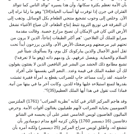
بأن الأمة تعظم بكثرة سكانها، وأن هذا يسيره "توالد الناس كما تتوالد
الفئران في جرن إذا توفرت لها أسباب الحياة(34)" وهو ما زلنا نراه إلى
الآن. وخلص إلى وجوب تشجيع منتجي الطعام بكل الوسائل. وذهب إلى
ان التفرقة في توزيع الثروة تثبط إنتاج الطعام، لأن ضياع الأغنياء تشغل
الأرض التي كان في الإمكان أن تصبح مزارع خصبة. وقالت مقدمة
ميرايو للملك أن الفلاحين: "هم أكثر الطبقات إنتاجاً، الذين لا يرون من
تحتهم غير مرضعتهم ومرضعتك-الأرض الأم، والذين يرزحون أبداً تحت
ثقل أشق الأعمال والذين يباركونك كل يوم، ولا يسألونك شيئاً غير
السلام والحماية. وبفضل عرقهم، بل ودمهم ذاته (وهو ما لا تعرفه!)
تشبع مطامع ذلك الحشد من البشر غير النافعين الذين لا يفتئون يقولون
لك أن عظمة الملك في قيمة وعدد...النعم التي يقسمها على أفراد
حاشيته. لقد رأيت مساعد جابٍ للضرائب يقطع يد امرأة فقيرة تشبثت
بقدرها لتمنع استيلاءه عليها وفاء للدين. وكانت آخر ما في بيتها من آنية.
فماذا كنت تقول في هذا أيها الملك العظيم(35)؟".
وقد هاجم المركيز الثائر في كتابه "نظرية الضرائب" (1761) الملتزمين
العموميين بجباية الضرائب لأنهم طفيليون يغتالون أقوات الأمة. وحرض
الماليون الغاضبون لويس الخامس عشر على أن يحبسه في الشاتو
دفانسين (16 ديسمبر 1760) ولكن كزنيه أقنع مدام دبومبادور بأن
تتشفع له، وأطلق لويس سراح المركيز (25 ديسمبر) ولكنه أمره بأن
يلزم ضيعته في لوبنيون. وأحال ميرابو الضرورة إلى فضيلة، فدرس