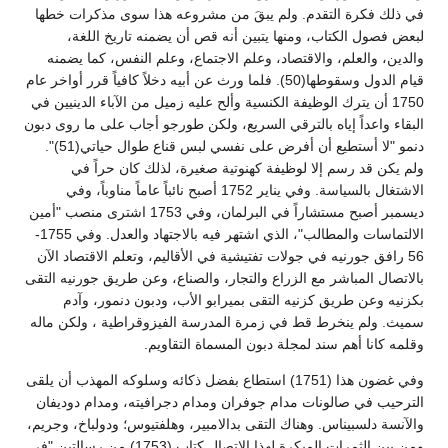
في ذلك فكرة التقدم. ولم يبقَ من مشروعه هذا سوى مذكرات خطها
لبعض فصول الكتاب، ومنها يتبين أنه قص أن يضمنه تاريخ اللغة،
والدين، والعلم، والاقتصاد، وعلم الاجتماع، وعلم النفس، كما يضمنه
قيام الدول وسقوطها(50). فلما ورث عن أبيه دخلاً كافياً قرر أواخر عام
1750 أن يترك الوظيفة الكنسية وألح عليه زميل من الآباء الدينيين في
البقاء واعداً إياه بالترقي السريع، ولكن طورجو أجاب على ما روى دبون
دنمو "لا أستطيع أن أفرض على نفسي لبس قناع طوال حياتي(51)".
ولم يكن قد رسم إلا لوظيفة كهنوتية صغيرة، لذلك كان حراً في
الاشتغال بالسياسة. وفي يناير 1752 أصبح نائباً عاماً مناوباً، وفي
ديسمبر أصبح مستشاراً في البرلمان، وفي 1753 اشترى منصب "أمين
الالتماسات والمطالب"، الذي اشتهر فيه بالاجتهاد والعدل. وفي 1755-
56 رافق جورنيه في جولات تفتيشية في الأقاليم، وتعلم الاقتصاد الآن
بالاتصال المباشر مع الزراع والتجار، والصناع، وعن طريق جورنيه التقى
بكزنيه وعن طريق كزنيه التقى بميرابو الأب، ودبون دنمور، وآدم
سميث. ولم ينخرط قط في زمرة المدرسة الفيزوقراطية ، ولكن ماله
وقلمه كانا أهم سند لمجلة دبون المسماة التقاويم.
وفي غضون هذا (1751) استطاع بفضل ذكائه وسلوكه المهذب أن يلقى
الترحيب في صالونات مدام جوفران ومدام دجرافيته، ومدام دوديفان
والآنسة دلسبيناس. وهناك التقى بدالامبير، وهلفتيوس؛ ودولباخ، وجريم،
ومن بين الثمرات المبكرة لهذا الاتصال كتاب (1753) من رسالتين "في