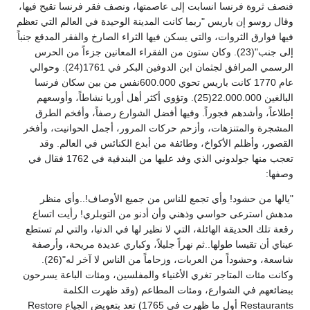
فنصف ثروة فرنسا انسابت إلى عاصمتها، ونصف فقر فرنسا تقيح فيها،
وقال روسو إن باريس "ربما كانت المدينة الوحيدة في العالم التي تعظم
فيها فوارق الثروات، والتي يسكن فيها الثراء الصارخ والفقر المدقع جنباً
إلى جنب"(23). وكان ستون من الفقراء المعانين جزءاً من الحرس
الرسمي المرافق لجثمان ابن الدوفين البكر في 1761(24). وحوالي
عام 1770 كانت باريس تحوي 600.000نفس من بين سكان فرنسا
البالغين 22.000.000(25). وتؤوي أكثر أهل أوربا نشاطاً، وأوسعهم
إطلاعاً، وأشدهم فجوراً. وفيها أفضل الشوارع رصفاً، وأفخم الطرق
المشجرة والمتنزهات، وأزحم حركات المرور، أجمل الحوانيت، وأفخر
القصور، وأظلم الأكواخ، وطائفة من أبدع الكنائس في العالم. وقد
تعجب منها جولدوني الذي وفد عليها من البندقية في 1762 فقال في
وصفها:
"يالها من حشود! وأي تجمع للناس من جميع الأوصاف!..وأي منظر
مدهش استرعى حواسي وذهني وأن أدنو من التوبلري! رأيت اتساع
رقعة تلك الحديقة الهائلة، التي لا نظير لها في الدنيا، والتي لم تستطع
عيناي أن تقيسا طولها..ثم نهراً جليلاً، وكباري عديدة مريحة، وأرصفة
شاسعة، وحشوداً من العربات، وزحاماً من الناس لا آخر له"(26).
وكانت مئات المتاجر تغري الأغنياء والمفلسين، ومئات الباعة يسرحون
ببضائعهم في الشوارع، ومئات المطاعم (وقد ظهرت الكلمة
Restaurants أول ما ظهرت في 1765) تعد بتعويض الجياع Restore