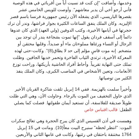
وخدمها، وأضافت "إن كنت قد نسيت أياً من أقربائي في هذه الوصية
فأني أرجو أخي أن يدبر معاشهم". وأوصت للويس الخامس عشر
بقصرها الباريسي، الذي يشغله الآن رئيس جمهورية فرنسا باسم قصر
الإليزيه. وكان الملك ينفق الساعات الكثيرة بجوار فراشها، وندر أن ترك
حجرتها في أيامها الأخيرة، وكتب الدوفين (ولي العهد) الذي كان عدوها
دائماً إلى أسقف فردان يقول "إنها تموت بشجاعة يندر أن توجد بين
الرجال أو النساء ورئتاها مملوءتان ماء أو صديداً، وقلبها محتقن أو
متضخم. إنه موت قاسٍ مؤلم إلى حد لا يطاق(8)". وكانت-حتى لهذه
المعركة الأخيرة، ترتدي الثياب الفاخرة وتحمر خديها الجافين. وظلت
تملك حتى النهاية تقريباً. وأحاط أفراد الحاشية بأريكتها، وراحت توزع
الأنعامات، وتعين الأشخاص في المناصب الكبرى، وكان الملك ينفذ
الكثير من توصياتها.
وأخيراً سلمت بالهزيمة. ففي 14 إبريل تلقت شاكرة القربان الأخير
الذي حاول التخفيف من الموت بالرجاء. وحاولت الآن، وهي التي ظلت
طويلاً صديقة للفلاسفة، أن تستعيد أيمان طفولتها. فصلت كما يصلي
الطفل:
قالب:اقتباس خاص
وهمست في أذن القسيس الذي كان يبرح الحجرة وهي تعالج سكرات
الموت: "انتظر لحظة" سنبرح البيت معاً(10). وماتت في 15 إبريل
1764 مختنقة باحتقان في رئتيها، وكانت في عامها الثاني والأربعين.