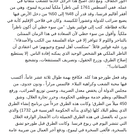
أجور الكفاف. ومع ذلك أصبح هذا الرجل خادماً للشعب متفانياً في
عمله. ففي أغسطس 1761 عُين ناظراً ملكياً لمديرية ليموج، وهي من
أفقر أقاليم فرنسا، وقد قدر أن 48% إلى 50% من دخل الأرض فيها
يضيع ضرائب للدولة وعشوراً للكنيسة. وكان في فلاحي الإقليم كآبة في
نبلائه فظاظة. كتب إلى فولتير يقول: "من سوء حظي أن أكون ناظراً
ملكياً. وأقول من سوء حظي لأن السعادة في هذا الزمان الممتلئ
بالتناحر واللوم لا تتوافر إلا في حياة الفلسفة بين الكتب والأصدقاء".
ورد عليه فولتير قائلاً: "ستكسب أهل ليموج وجيوبهم؛ في اعتقادي أن
الناظر الملكي هو الشخص الوحيد الذي يمكنه إفادة الناس. إلا يستطيع
إصلاح الطرق، وزرع الحقول، وتصريف المستنقعات، وتشجيع
الصناعات؟".
وقد فعل طورجو هذا كله. فكافح بهمة طوال ثلاثة عشر عاماً، أكتسب
فيها محبة الشعب وكراهية النبلاء. فالتمس مراراً ، ودون جدوى، من
مجلس الدولة أن يخفض معدل الضريبة، وحسن توزيع الضرائب، ورفع
المظالم، ونظم خدمة موظفي الحكومة، وحرر تجارة الغلال، وشق
450 ميلاً من الطرق؛ وكانت هذه الطرق جزءاً من برنامج إنشاء الطرق
الذي ينظم البلاد كلها (والذي بدأته الحكومة الفرنسية في 1732) والذي
ندين له بالفضل في هذه الطرق الجميلة ذات الأشجار الوارفة الغلال
التي تنتشر اليوم في ربوع فرنسا. وكانت الطرق قبل طورجو تشق
بالسخرة، فألغى السخرة في ليموج، ودفع أجر العمال من ضريبة عامة