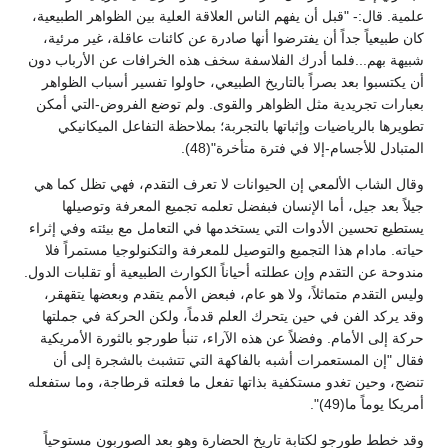
علمية. قال:- "قبل أن يفهم الناس العلاقة العلية بين الظواهر الطبيعية،
كان طبيعياً جداً أن يفترضوا أنها صادرة عن كائنات عاقلة، غير مرئية،
شبيهة بهم...فلما أدرك الفلاسفة سخف هذه الخرافات عن الأرباب دون
أن يكتسبوا بعد بصراً بالتاريخ الطبيعي، حاولوا تفسير أسباب الظواهر
بعبارات تجريدية مثل الظواهر والقوى. ولم توضع الفروض-التي أمكن
تطويرها بالرياضيات وإثباتها بالتجربة؛ بملاحظة التفاعل الميكانيكي
المتبادل للأجسام-إلا في فترة متأخرة"(48).
وقال الشاب الألمعي إن الحيوانات لا تعرف التقدم، فهي تظل كما هي
جيلاً بعد جيل، أما الإنسان فبفضل تعلمه تجميع المعرفة وتوصيلها
يستطيع تحسين الأدوات التي يستخدمها في التعامل مع بيئته وفي إثراء
حياته. مادام هذا التجميع والتوصيل للمعرفة والتكنولوجيا مستمراً فلا
مندوحة عن التقدم وإن عطلته أحياناً الكوارث الطبيعية أو تقلبات الدول.
وليس التقدم متماثلاً، ولا هو عام، فبعض الأمم يتقدم وبعضها يتقهقر،
وقد يركد الفن في حين يتحرك العلم قدماً، ولكن الحركة في جملتها
حركة إلى الأمام. وفضلاً عن هذه الآراء، تنبأ طورجو بالثورة الأمريكية
فقال "إن المستعمرات أشبه بالفاكهة التي تتشبث بالشجرة إلى أن
تنضج، وحين تغدو مستكفية بذاتها تفعل ما فعلته قرطاجة، وما ستفعله
أمريكا يوماً ما(49)".
وقد خطط طورجو لكتابة تاريخ الحضارة وهو بعد الصوربون مستوحياً