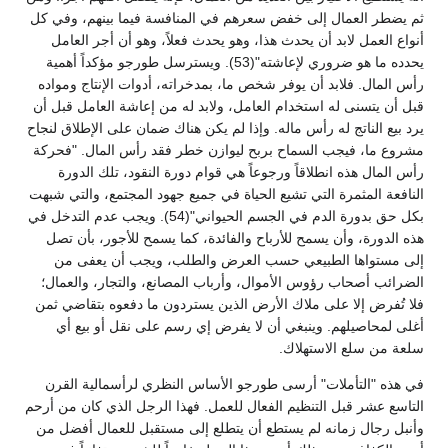
ثم يضطر العمال إلى خفض سعرهم في المنافسة فيما بينهم، وفي كل
أنواع العمل لابد أن يحدث هذا، وهو يحدث فعلاً، وهو أن أجر العامل
يحدده ما هو ضروري لإعاشته"(53). ويسترسل طورجو مؤكداً أهمية
رأس المال. فلابد أن يوفر شخص ما، بمدخراته، أدوات الإنتاج ومواده
قبل أن يتسنى له استخدام العامل، ولابد له من إعاشة العامل قبل أن
يرد بيع الناتج له رأس ماله. وإذا لم يكن هناك ضمان على الإطلاق لنجاح
مشروع ما، فيجب السماح بربح ليوازن خطر فقد رأس المال. "فحركة
رأس المال هذه انطلاقاً ورجوعاً هي قوام دورة النقود، تلك الدورة
النافعة المثمرة التي تشيع الحياة في جميع جهود المجتمع، والتي شبهت
بكل حق بدورة الدم في الجسم الحيواني"(54). ويجب عدم التدخل في
هذه الدورة، وأن يسمح للأرباح والفائدة، كما يسمح للأجور، بأن تصل
إلى مستواها الطبيعي حسب العرض والطلب، ويجب أن يعفى من
الضرائب أصحاب رؤوس الأموال، وأرباب المصانع، والتجار، والعمال؛
فلا تُفرض إلا على ملاك الأرض الذين يستردون ما دفعوه بتقاضي ثمن
أغلى لمحاصيلهم. وينبغي أن لا يفرض إي رسم على نقل أو بيع أي
سلعة من سلع الاستهلاك.
في هذه "التأملات" أرسى طورجو الأساس النظري لرأسمالية القرن
التاسع عشر قبل التنظيم الفعال للعمل. فهذا الرجل الذي كان من أرحم
وأنبل رجال زمانه لم يستطع أن يتطلع إلى مستقبل للعمال أفضل من