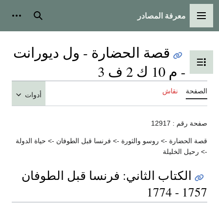
معرفة المصادر
القائمة الرئيسية
بحث
أدوات
قصة الحضارة - ول ديورانت
تبديل عرض جدول المحتويات
- م 10 ك 2 ف 3
الصفحة
نقاش
أدوات
صفحة رقم : 12917
قصة الحضارة -> روسو والثورة -> فرنسا قبل الطوفان -> حياة الدولة
-> رحيل الخليلة
الكتاب الثاني: فرنسا قبل الطوفان
1757 - 1774