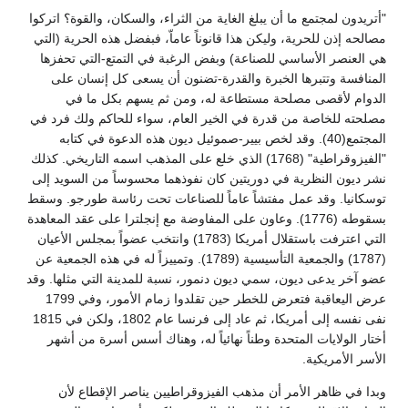
"أتريدون لمجتمع ما أن يبلغ الغاية من الثراء، والسكان، والقوة؟ اتركوا
مصالحه إذن للحرية، وليكن هذا قانوناً عاماّ، فبفضل هذه الحرية (التي
هي العنصر الأساسي للصناعة) وبفض الرغبة في التمتع-التي تحفزها
المنافسة وتتبرها الخبرة والقدرة-تضنون أن يسعى كل إنسان على
الدوام لأقصى مصلحة مستطاعة له، ومن ثم يسهم بكل ما في
مصلحته للخاصة من قدرة في الخير العام، سواء للحاكم ولك فرد في
المجتمع(40). وقد لخص بيير-صموئيل ديون هذه الدعوة في كتابه
"الفيزوقراطية" (1768) الذي خلع على المذهب اسمه التاريخي. كذلك
نشر ديون النظرية في دوريتين كان نفوذهما محسوساً من السويد إلى
توسكانيا. وقد عمل مفتشاً عاماً للصناعات تحت رئاسة طورجو. وسقط
بسقوطه (1776). وعاون على المفاوضة مع إنجلترا على عقد المعاهدة
التي اعترفت باستقلال أمريكا (1783) وانتخب عضواً بمجلس الأعيان
(1787) والجمعية التأسيسية (1789). وتمييزاً له في هذه الجمعية عن
عضو آخر يدعى ديون، سمي ديون دنمور، نسبة للمدينة التي مثلها. وقد
عرض اليعاقبة فتعرض للخطر حين تقلدوا زمام الأمور، وفي 1799
نفى نفسه إلى أمريكا، ثم عاد إلى فرنسا عام 1802، ولكن في 1815
أختار الولايات المتحدة وطناً نهائياً له، وهناك أسس أسرة من أشهر
الأسر الأمريكية.
وبدا في ظاهر الأمر أن مذهب الفيزوقراطيين يناصر الإقطاع لأن