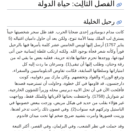
الفصل الثالِث: حياة الدولة
رحيل الخليلة
كانت مدام دبومبادور إحدى ضحايا الحرب. فقد ظل سحر شخصيتها حيناً
يسترق لب الملك بينما الأمة تنوح، ولكن بعد أن حاول داميان اغتياله (5
يناير 1757) أرسل إليها لويس الخامس عشر كلمة يأمرها فيها بالرحيل
فوراً وكأنه شعر فجأة بوجود الله. ولكنه ارتكب غلطة إنسانية حين أتى
ليودعها، ووجدها تحزم حقائبها هادئة حزينة، فغلبه بعض ما بقي له من
رقة وحنان، وطلب إليها أن تبقى(1). وسرعان ما ردت إليه كل
امتيازاتها وسلطاتها السابقة، فكانت تفاوض الدبلوماسيين والسفراء،
وترفع الوزراء والقواد وتخفضهم. وكان مارك بيير دفواييه، كونت
دارجنسون، قد قاومها في كل خطوة، وحاولت أن تسترضيه قصدها
فأفلحت الآن في أن تحل الابيه دبرنيس محله وزيراً للشؤون الخارجية،
ثم شوازيل (1758). واحتفظت بحنانها لأقربائها وللملك فقط، وواجهت
غير هؤلاء بقلب من حديد في هيكل مريض، وزجت ببعض خصومها في
الباستيل وتركتهم فيه سنوات(2). وفي غضون ذلك راحت تدخر لغدها،
وزينت قصورها وأمرت بتشييد ضريح ضخم لها تحت ميدان فاندوم.
وقد حملت في نظر الشعب، وفي البرلمان، وفي القصر، أكثر التبعة