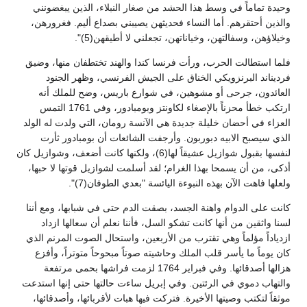
وحيدة تماماً في وسط هذا الحشد من صغار النبلاء، الذين يبغضونني
والذين أحتقرهم. أما النساء فحديثهن يصيبني بصداع أليم. فغرورهن،
وخيلاؤهن، وسفالتهن، وخياناتهن، تجعلني لا أطيقهن(5)".
فلما استطالت الحرب، ورأت فرنسا كندا والهند تختطفان منها، وضيق
فرديناند البرنزويكي الخناق على الجيش الفرنسي، وظهر الجنود
العائدون، جرحى أو مشوهين، في شوارع باريس، وضح للملك أنه
ارتكب خطأ محزناً بالإصغاء لكاونتز وبومبادور، وفي 1761 التمس
العزاء في أحضان خليلة جديدة هي الآنسة رومان، التي ولدت له الولد
الذي سيصبح الابيه دبوربون. وأرجفت الشائعات أن بومبادور ثأرت
لنفسها بقبول شوازيل عشيقاً لها(6)، ولكنها كانت أضعف، وشوازيل كان
أذكى، من أن يسمحا بهذا الغرام؛ لقد أسلمت لشوازيل قوتها لا حبها،
ولعلها فاهت الآن بهذه النبوءة اليائسة "بعدي الطوفان(7)".
كانت على الدوام واهنة الجسد، بصقت الدم حتى في شبابها، ومع أننا
لسنا واثقين من أنها كانت تشكو السل، فأننا نعلم أن سعالها ازداد
ازدياداً مؤلماً وهي تقترب من الأربعين، واستحال الصوت المرنم الذي
كان يوماً ما يأسر قلب الملك وحاشيته صوتاً مبحوحاً متوتراً، وأفزع
هزالها أصدقائها. وفي فبراير 1764 لزمت فراشها بحمى مرتفعة
والتهاب دموي في الرئتين. وفي إبريل ساءت حالتها حتى إنها استدعت
موثقاً لتكتب وصيتها الأخيرة. فتركت فيها هبات لأقربائها، وأصدقائها،