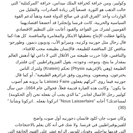
وكولبير، ومن خرافة كخرافة الملك ميداس، خرافة "المركنتلية" التي
خالت الذهب هو الثورة. فسعياً إلى زيادة الصادرات، والتقليل من
الواردات وأخذ "الفرق الذي في صالح الدولة فضة وذهباً لدعم القوة
السياسية والحربية، كانت فرنسا وإنجلترا قد أخضعتا اقتصاديهما
القوميين لشرك من القواعد والقيود أعانت على التنظيم الاقتصادي
ولكنها عطلت الإنتاج بتعطيلها الابتكار والمغامرة والمنافسة. كل هذا-كما
قال رجال مثل جورنيه وكزنيه، وميرابو الأب، ودوبون دنمور، وطورجو-
مناقض كل المناقضة للطبيعة، فالإنسان بطبيعته محب للاقتناء،
والتنافس، فإذا حررت طبيعته من الأغلال التي لا داعي لها أدهش العالم
بمقدار ما ينتج، وتنوعه، وجودته، يقول الفيزوقراطيين "إذن فلنترك
الطبيعة (وهي بالإغريقية Physis) تحكم (Kratein) ولنترك الناس
يخترعون، ويصنعون، ويتجرون وفق غرائزهم الطبيعية"، أو كما قال
جورنيه فيما روى "اتركهم يفعلون Laissez Faire ما يرونه هم أصوب
ما يكون". وكانت هذه العبارة قديمة فعلاً، فحوالي عام 1664، حين سأل
كولبير رجل الأعمال لجاندر "ما الذي يجب أن نفعله نحن (أي الحكومة)
لمساعدتك؟ أجابه "Nous Laisserfaire" اتركونا نفعله...اتركونا وشأننا."
(30)
وكان صوت جان-كلود فانسان دجورنيه أول صوت واضح
للفيزيوقيراطيين في فرنسا. ولا شك في أنه كان يعلم بالاحتجاجات
التي قدمها بواجلبير وفوبان للويس الرابع عشر على القيود الخانقة التي