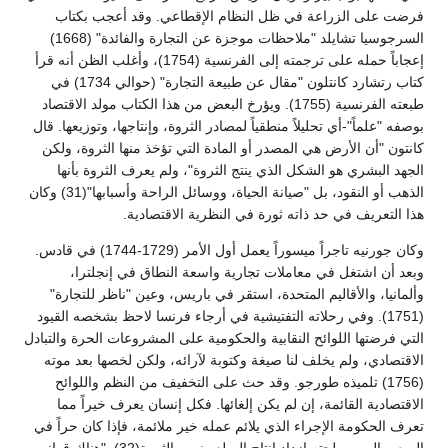
فرضت على الزراعة في ظل النظام الإقطاعي. وقد أعجب بكتاب
السرجوسيا تشايلد "ملاحظات موجزة عن التجارة والفائدة" (1668)
إعجاباً حمله على ترجمته إلى الفرنسية (1754)، وأغلب الظن أنه قرأ
كتاب رتشارد كانتلون "مقال عن طبيعة التجارة" (حوالي 1734) في
طبعته الفرنسية (1755). ويؤرخ البعض من هذا الكتاب مولد الاقتصاد
بوصفه "علماً"-أي تحليلاً منطقياً لمصادر الثروة، وإنتاجها، وتوزيعها. قال
كانتون "أن الأرض هي المصدر أو المادة التي تؤخذ منها الثروة، ولكن
الجهد البشري هو الشكل الذي ينتج الثروة"، ولم يعرف الثروة بأنها
الذهب أو النقود، بل "صيانة الحياة، ووسائل الراحة وأسبابها"(31) وكان
هذا التعريف في حد ذاته ثورة في النظرية الاقتصادية.
وكان جورنيه تاجراً ميسوراً يعمل أول الأمر (1729-1744) في قادس.
وبعد أن اشتغل في معاملات تجارية واسعة النطاق في إنجلترا،
وألمانيا، والأقاليم المتحدة، استقر في باريس، وعين "ناظر للتجارة"
(1751). وفي رحلاته التفتيشية في أرجاء فرنسا لاحظ بشخصه القيود
التي فرضتها اللوائح النقابية والحكومية على المشروعات الحرة والتبادل
الاقتصادي، ولم يخلف لنا صيغة وكتوبة لآرائه، ولكن لخصها بعد موته
(1756) تلميذه طورجو. وقد حث على التخفيف من النظم واللوائح
الاقتصادية القائمة، إن لم يكن إلغائها. فكل إنسان يعرف خيراً مما
تعرف الحكومة الإجراء الذي يلائم عمله خير ملائمة، فإذا كان حراً في
السعي إلى مصلحته ازداد إنتاج السلع ونمت الثروة(32). "هناك قوانين