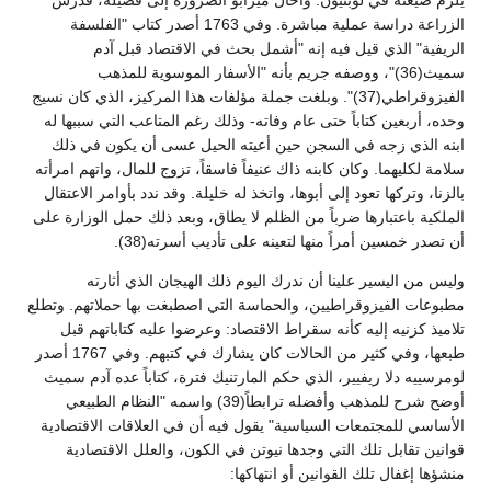
الزراعة دراسة عملية مباشرة. وفي 1763 أصدر كتاب "الفلسفة
الريفية" الذي قيل فيه إنه "أشمل بحث في الاقتصاد قبل آدم
سميث(36)"، ووصفه جريم بأنه "الأسفار الموسوية للمذهب
الفيزوقراطي(37)". وبلغت جملة مؤلفات هذا المركيز، الذي كان نسيج
وحده، أربعين كتاباً حتى عام وفاته- وذلك رغم المتاعب التي سببها له
ابنه الذي زجه في السجن حين أعيته الحيل عسى أن يكون في ذلك
سلامة لكليهما. وكان كابنه ذاك عنيفاً فاسقاً، تزوج للمال، واتهم امرأته
بالزنا، وتركها تعود إلى أبوها، واتخذ له خليلة. وقد ندد بأوامر الاعتقال
الملكية باعتبارها ضرباً من الظلم لا يطاق، وبعد ذلك حمل الوزارة على
أن تصدر خمسين أمراً منها لتعينه على تأديب أسرته(38).
وليس من اليسير علينا أن ندرك اليوم ذلك الهيجان الذي أثارته
مطبوعات الفيزوقراطيين، والحماسة التي اصطبغت بها حملاتهم. وتطلع
تلاميذ كزنيه إليه كأنه سقراط الاقتصاد: وعرضوا عليه كتاباتهم قبل
طبعها، وفي كثير من الحالات كان يشارك في كتبهم. وفي 1767 أصدر
لومرسييه دلا ريفيير، الذي حكم المارتنيك فترة، كتاباً عده آدم سميث
أوضح شرح للمذهب وأفضله ترابطاً(39) واسمه "النظام الطبيعي
الأساسي للمجتمعات السياسية" يقول فيه أن في العلاقات الاقتصادية
قوانين تقابل تلك التي وجدها نيوتن في الكون، والعلل الاقتصادية
منشؤها إغفال تلك القوانين أو انتهاكها: