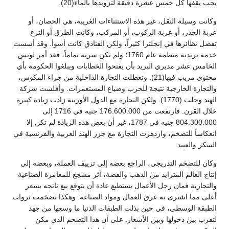
يجب يقفها كل خمس عشرة دقيقة لتزويدها بالماء(20).
وكانت وسيلة النقل، غير هذه الاستثناءات الغريبة، هي الحصان، أو
عربة الجدر، أو عربة الركوب، أو المركب، وكانت الطرق أو الترع
تفضل نظائرها في إنجلترا كثيراً، ولكن الفنادق كانت أسوأ. وقد أسست
خدمة بريدية منظمة عام 1760؛ ولم تكن سرية تماماً، فقد أمر لويس
الخامس عشر مديري البريد بأن يفتحوا الخطابات ويبلغوا الحكومة بأي
محتوى مريب فيها(21). وتعطلت التجارة الداخلية من جراء المكوس،
والتجارة الخارجية نتيجة للحرب وضياع المستعمرات. وأفلست شركة
الهند وحلت (1770). ولكن التجارة مع الدول الأوربية زادت زيادة كبيرة
خلال القرن. فارتفعت من 176.600.000 جنيه في 1716 إلى
804.300.000 جنيه في 1787، غير أن بعض هذه الزيادة لم تكن إلا
انعكاساً للتضخم، وازدهرت التجارة مع جزر الهند الغربية والفرنسية في
السكر والعبيد.
وكان للتضخم التدريجي، الراجع بعضه إلى تزييف العملة، وبعضه إلى
إنتاج العالم المتزايد من الذهب والفضة، أثر مشجع للمغامرة الصناعية
والتجارية فمان رجل الأعمال يستطيع عادة أن يتوقع بيع ناتجه بسعر
أعلى مما اشترى به عرق العمال ومواد الصناعة. وهكذا تضخمت ثروات
الطبقة الوسطى، في حين بذلت الطبقات الدنيا ما وسعها من جهد
لتقرب بين دخولها وبين الأسعار. على أن هذا التضخم الذي مكن