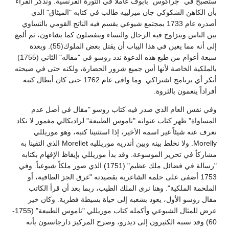
ستصبح في "جراكوس" بابوف عاملاً في الثورة الفرنسية. ونذكر القراء
بأن الكاهن الشكوكي جان ميزلييه طالب في كتابه "الميثاق" الذي
أصدره عام 1733 بمجتمع شيوعي يقسم فيه الناتج القومي بالتساوي
بين الناس ويتزاوج فيه الرجال والنساء وينفصلون كما يشاءون، ثم ألمع
إلى أنه مما يعين في هذا اليباب أن يقتل بعض الملوك(55). وبعدة
سبعة أعوام من طبع هذه الدعوة ندد روسو في "مقاله" الثاني (1755)
بالملكية الخاصة لأنها أس جميع شرور الحضارة، ولكنه حتى في صيحته
أنكر أي برنامج اشتراكي. وما وافى عام 1762 حتى كان أبطال كتبه
أفراداً ينعمون بالثروة.
وفي نفس العام الذي صدر فيه كتاب روسو "مقال في أصل عدم
المساواة" ظهر كتاب عنوانه "ناموس الطبيعة" لراديكالي مغمور لا نكاد
نعرف عنه شيئاً غير اسمه الأخير، إذا استثنينا كتبه، وهو موريللي
Morelly. ولا نخلط بينه وبين أندريه موريلليه Morellet الذي التقينا به
مشاركاً في تحرير الموسوعة. وقد بدأ موريللي بإيقاظ الإفهام بكتابه
"رسالة في فضائل ملك عظيم" (1751) الذي صور ملكاً شيوعياً. وفي
1753 أضفى على حلمه الشاعرية بقصيدته "غرق الجز الطافية، أو
الملحمة الملكية". وهنا نرى الملك الطيب، ربما بعد أن قرأ الكاتب
مقال روسو الأول، يعود بشعبه إلى حياة بسيطة فطرية. وكان خير
عرض للمثال الشيوعي وأكمله كتاب موريللي "ناموس الطبيعة" (1755-
60) وقد نسبه الكثيرون إلى ديدرو، وصرح المركيز دارجانسون بأنه