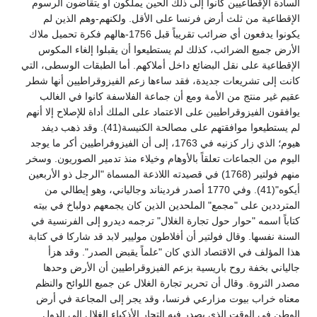
السادة الإقطاعيين كانوا إلى ذلك الحين يملكون أو يتقاضون الرسوم
الإقطاعية من ثلث أرض فرنسا على الأقل. ولكنهم-وهم الذين لم
يكونوا يدفعون أي ضرائب تقريباً قبل 1756-هالهم فكرة تحميل ملاك
الأرض جميع الضرائب، كذلك لم يستطيعوا أن يقبلوا إلغاء المكوس
الإقطاعية على نقل البضائع داخل أملاكهم. أما الطبقات الوسطى، التي
كانت إلى تشريعات جديدة، فقد ساءها زعم الفيزوقراطيين أنها شطر
عقيم غير منتج من الأمة ومع أن جماعة الفلاسفة كانوا في الغالب
يوافقون الفيزوقراطيين على الاعتماد على الملك أداة للإصلاح إلا أنهم
لم يستطيعوا موافقتهم على مصالحة الكنيسة(41). وقد ذهب ديفد
هيوم؛ الذي زار كزنيه في 1763، إلى أن الفيزوفراطيين أكر ما يوجد
اليوم من الجماعات تعلقاً بالأوهام وخيلاء منذ تدمير الصوريون. وسخر
منهم فولتير (1768) في قصيدته اللاذعة المسماة "الرجل ذو الأربعين
أيكوه"(41). وفي 1770 أصدر فرديناند وجالياني، وهو إيطالي من
المترددين على "مجمع" الملحدين الذين كان يجمعهم دولباخ في بيته
كتاباً اسمه "حوار حول تجارة الغلال" ترجمه ديدرو إلى الفرنسية في
السنة نفسها. وقال فولتير أن أفلاطون موليير لابد قد شاركا في كتابة
هذا المؤلف في الاقتصاد الذي كان "علماً يقبض الصدر". وقد هزأ
جالياني بخفة روح باريسية بزعم الفيزوقراطيين أن الأرض وحدها
مصدر الثروة. وقال أن تحرير تجارة الغلال عن جميع اللوائح والنظم
معناه خراب بيوت مزارعي فرنسا، وقد يجر إلى المجاعة في أرض
الوطن في الوقت الذي يصدر فيه التجار الأذكياء الغلال إلى الدول