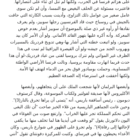
على هزائم فرنسا في الحرب، ولكنها لم تنل أي ثناء على انتصاراتها.
فاعتبرت مسئولة عن الحلف البغيض مع النمسا، وأن لم تكن سوى
عامل صغير من عوامل ذلك التزاوج، وأدينت بسبب الكارثة التي حاقت
بالجيش في روسباخ حيث قاد الفرنسيين رجلها سوبيز، ولم يعرف
نقادها-أو رأوه غير ذي صلة بالموضوع-أن سوبيز أشار بعدم خوض
المعركة. وأنه أكره عليها بتهور القائد الألماني. ولو أن الأمر كان بيد
سوبيز، ولو اتبعت خطته التي أشار بها-وهي تدويخ فردريك بالمسيرات
وبهروب الجند من جيشه-ولو أن القيصرة اليزافيتا لم تمت في هذا
الظرف غير المواتي ولم تترك بروسيا لفتى من عباد فردريك-لو أن هذا
حدث فربما انهارت مقاومة بروسيا، ونالت فرنسا الأراضي الواطئة
النمساوية، وحملت بومبادور فوق بحر من الدماء لتهتف لها الأمة.
ولكنها أخفقت في استرضاء إله الصدفة العظيم.
وأبغضها البرلمان لأنها شجعت الملك على أن يتجاهلهم، وأبغضها
الأكليروس لأنها صديقة لفولتير ولكتاب الموسوعة، وقال كرستوف
دبومون ، رئيس أساقفة باريس، أنه "يتمنى أن يراها تحرق بالنار(3)".
وحين عانت الجماهير الباريسية من غلاء الخبز صاحت "أن تلك البغى
التي تحكم المملكة تجر عليها الخراب". وارتفع صوت من الغوغاء في
اليون دلاتورنل يقول "لو وقعت في أيدينا هنا لما تخلف منها ما يكفي
لإحالتها إلى رفاة(4)". ولم تجرؤ على الظهور في شوارع باريس، وكان
الأعداء يحيطون بها في فيرساي. وكتبت للمركيزة دفونتناي تقول "أنني