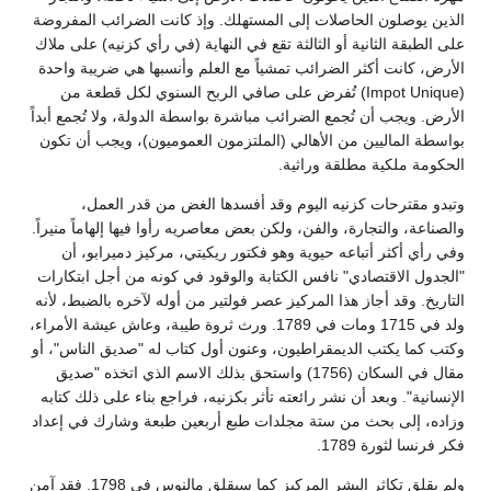
الذين يوصلون الحاصلات إلى المستهلك. وإذ كانت الضرائب المفروضة
على الطبقة الثانية أو الثالثة تقع في النهاية (في رأي كزنيه) على ملاك
الأرض، كانت أكثر الضرائب تمشياً مع العلم وأنسبها هي ضريبة واحدة
(Impot Unique) تُفرض على صافي الربح السنوي لكل قطعة من
الأرض. ويجب أن تُجمع الضرائب مباشرة بواسطة الدولة، ولا تُجمع أبداً
بواسطة الماليين من الأهالي (الملتزمون العموميون)، ويجب أن تكون
الحكومة ملكية مطلقة وراثية.
وتبدو مقترحات كزنيه اليوم وقد أفسدها الغض من قدر العمل،
والصناعة، والتجارة، والفن، ولكن بعض معاصريه رأوا فيها إلهاماً منيراً.
وفي رأي أكثر أتباعه حيوية وهو فكتور ريكيتي، مركيز دميرابو، أن
"الجدول الاقتصادي" نافس الكتابة والوقود في كونه من أجل ابتكارات
التاريخ. وقد أجاز هذا المركيز عصر فولتير من أوله لآخره بالضبط، لأنه
ولد في 1715 ومات في 1789. ورث ثروة طيبة، وعاش عيشة الأمراء،
وكتب كما يكتب الديمقراطيون، وعنون أول كتاب له "صديق الناس"، أو
مقال في السكان (1756) واستحق بذلك الاسم الذي اتخذه "صديق
الإنسانية". وبعد أن نشر رائعته تأثر بكزنيه، فراجع بناء على ذلك كتابه
وزاده، إلى بحث من ستة مجلدات طبع أربعين طبعة وشارك في إعداد
فكر فرنسا لثورة 1789.
ولم يقلق تكاثر البشر المركيز كما سيقلق مالنوس في 1798. فقد آمن