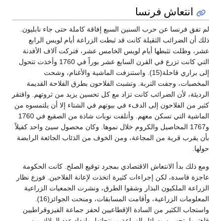
انتعاش فرنسا
لم تفق فرنسا عن حرب السنين السبع إفاقة كاملة حتى جاء نابليون.
ذلك أن الضرائب الثقيلة كانت قد ثبطت الزراعة أيام لويس الرابع
عشر، وظلت تثبطها أيام لويس الخامس عشر، فتركت آلاف الأفدنة
التي كانت تزرع في القرن السابع عشر بوراً في 1760 وأخذت تتحول
إلى براري قاحلة(15). واستنزفت الماشية والأغنام، وشحت
المخصبات، وجفت التربة. وتشبث الفلاحون بطرق الفلاحة القديمة
الرديئة، لأن الضرائب كانت تزاد مع كل تحسين يزيد من ثروتهم. وافتقر
كثير من الفلاحون إلى الدفء في بيوتهم في الشتاء إلا أن يلتمسوه من
الماشية التي تسكن معهم. وأتلفت نوبات شاذة من الصقيع في 1760
و1767 المحاصيل والكروم خلال نموها. وكان محصول سيئ واحد كفيلاً
بأن يقرب قرية من المجاعة، ومن الخوف من الذئاب الجائعة الرابضة
حولها.
ومع ذلك بدأ الانتعاش الاقتصادي بمجرد توقيع الصلح. كانت الحكومة
عاجزة فاسدة، لكن إجراءات كثيرة اتخذت لإعانة الفلاحين. فوزع نظار
الزراعة الملكيون البذار وشقوا الطرق، ونشرت الجمعيات الزراعية
المعلومات الزراعية، وأقامت المسابقات، ومنحت الجوائز(16).
واستجاب الكثير من السادة الإقطاعيين لحفز جماعة الفيزوقراطيين
فاهتموا بتحسين وسائل الزراعة ومنتجاتها. وازداد عدد الملاك من