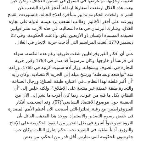
الطيبة، وخزنها، ثم عرضها في السوق في السنين العجاف، ولكن حين
بيعت هذه الغلال ارتفعت أسعارها ارتفاعاً أعجز فقراء الشعب عن
الشراء. واتخذت الحكومة تدابير مـتأخرة لعلاج الحالة، فاستوردت القمح
ووزعته على أفقر الأقاليم. وطالب الشعب برد هيمنة الدولة على تجارة
الغلال، وشارك البرلمان في هذه المطالبة. في هذه الأزمة نشر فولتير
قصيدته المسماة الإنسان ذو الأربعين ايكو. وأذعنت الحكومة، وفي 23
ديسمبر 1770 ألغيت المراسيم التي أباحت حرية الاتجار في الغلال.
على أن أفكار الفيزوقراطيين شقت طريقها رغم هذه النكسة، سواء
في فرنسا أو خارجها. وكان مرسوماً قد صدر في 1758 وقرر حرية
التجارة في الصوف ومنتجاته. وزار آدم سميث كزتية في 1765، وراعه
منه "تواضعه وبساطته" ورسخ ميله إلى الحرية الاقتصادية. وكان رأيه
"أن أكبر غلطة لهذا النظام...في اعتباره طبقة الصناع؛ ورجال الصناعة
والتجارة طبقة عميقة غير منتجة على الإطلاق"، ولكنه خلص إلى "أن
النظام، بكل ما فيه من عيوب، ربما كان أقرب ما نشر إلى الآن من
الحقيقة حول موضوع الاقتصاد السياسي"(57). وقد انسجمت أفكار
الفيزوقراطيين مع رغبة إنجلترا-التي أصبحت الآن أعظم الأمم المصدرة
في خفض رسوم التصدير والاستيراد. ووجد هذا المذهب القائل بأن
الثروة تنمو نمواً أسرع في ظل التحرر من القيود الحكومية على الإنتاج
والتوزيع، آذاناً صاغية في السويد تحت حكم شارل الثالث. وكان حب
جفرسون للحكومة التي تمارس أقل قدر من الحكم، من بعض