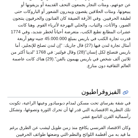
عن جوعهم، ومئات التجار يجمعون التحف القديمة أو يزيفونها أو
يبيعونها، ومئات الحلاقين يقصون ويبدرون الشعور أو الباروكات حتى
لطبقة الحرفيين. وفي الأزقة الضيقة كان الفنانون والحرفيون ينتجون
الصور، والأثاث، والثياب، والحلي البهرجة لأثرياء القوم. وهنا كانت
عشرات المطابع تطبع الكتب، متعرضة أحياناً لخطر شديد، وفي 1774
قدرت تجارة الكتب في باريس بمبلغ 45.000.000 جنيه-وهو أربعة
أمثال تجارة لندن فيها.(27) قال جاريك: "إن لندن تصلح للإنجليز، أما
باريس فتصلح لكل إنسان"(28) وقال فولتير: في 1768 "لدينا أكثر من
ثلاثين ألف شخص في باريس يهيمون بالفن".(29) هناك كانت عاصمة
العالم الثقافية دون منازع.
الفيزوقراطيون
في شقة بفرساي تحت مسكن لمدام دبومبادور وعينها الراعية، تكونت
تلك النظرية الاقتصادية التي قدر لها أن تحرك الثورة وتصوغها، وتشكل
رأسمالية القرن التاسع عشر.
وكان الاقتصاد الفرنسي يكافح منذ زمن طويل ليشب عن الطرق برغم
ما قيد به من أقطمة اللوائح والنظم-التي وضعتها طوائف الحرفيين