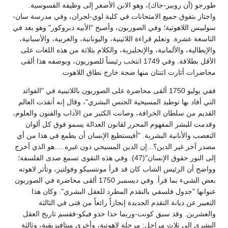
طورجو (آن روبير-جاك)، وهو الابن الأصغر إلى وظيفة القسوسية.
واجتاز بتفوق جميع الامتحانات في كلية لوي-لجران، وفي مدرسة سان-
سولبيس اللاهوتية؛ وفي الصوربون، وأصبح "الأبيه دبروكور" وهو بعد في
التاسعة عشرة. وتعلم قراءة اللاتينية، واليونانية، والعربية، والأسبانية،
والإيطالية، والألمانية، والإنجليزية، والكلام بثلاثة من هذه اللغات على
الأقل بطلاقة. وفي 1749 انتخب رئيساً للصوريون، وبوصفه هذا ألقى
محاضرات أثارت اثنتان منها ضجة خارج نطاق اللاهوت.
ففي يوليو 1750 ألقى محاضرة على الصوريون باللاتينية في "الفوائد
التي أفاد بها توطيد المسيحية الجنس البشري"، وقال إنه أنقذت العالم
القديم من سلطان الخرافة، وصانت الكثير من الآداب والفنون والعلوم،
وقدمت للبشر المفهوم المحرر لقانون العدالة يسمو فوق كل ألوان
التعصب والأنانية البشرية. "أفيستطيع الإنسان أن يطمع في هذا من أي
مصدر آخر غير الدين؟...إن الدين المسيحي دون غيره.....هو الذي أخرج
إلى النور حقوق الإنسان"(47). وفي هذه التقوى تسمع صدى الفلسفة؛
وواضح أن الرئيس الشاب كان قد قرأ مونتسيكو وفولتير، وتأثر لاهوته
بعض الشيء بما قرأ. وفي ديسمبر 1750 ألقى محاضرة في الصوربون
عنوانها "جدول فلسفي بالتقدم المطرد للعقل البشري". وكان هذا
التعبير عن ديانة التقدم الجديدة إنجازاً رائعاً من فتى في الثالثة
والعشرين. وقد سبق كونت-وربما حذا حذو فيكو-فقسم تاريخ العقل
البشري إلى ثلاث مراحل: مرحلة لاهوتية، وأخرى ميتافيزيقية، وثالثة