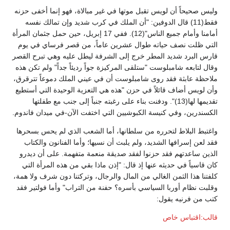
وليس صحيحاً أن لويس تقبل موتها في غير مبالاة، فهو إنما أخفى حزنه
فقط(11) قال الدوفين: "أن الملك في كرب شديد وإن تمالك نفسه
أمامنا وأمام جميع الناس"(12). ففي 17 إبريل، حين حمل جثمان المرأة
التي ظلت نصف حياته طوال عشرين عاماً، من قصر فرساي في يوم
قارس البرد شديد المطر خرج إلى الشرفة ليطل عليه وهي تبرح القصر
وقال لتابعه شامبلوست "ستلقى المركيزة جواً رديئاً جداً" ولم تكن هذه
ملاحظة عابثة فقد روى شامبلوست أن في عيني الملك دموعاً تترقرق،
وأن لويس أضاف قائلاً في حزن "هذه هي التعزية الوحيدة التي أستطيع
تقديمها لها(13)". ودفنت بناء على رغبته جنباً إلى جنب مع طفلتها
الكسندرين، وفي كنيسة الكبوشيين التي اختفت الآن-في ميدان فاندوم.
واغتبط البلاط لتحرره من سلطانها، أما الشعب الذي لم يحس بسحرها
فقد لعن إسرافها الشديد، ولم يلبث أن نسيها؛ وأما الفنانون والكتاب
الذين ساعدتهم فقد حزنوا لفقد صديقة منعمة متفهمة. على أن ديدرو
كان قاسياً في حديثه عنها إذ قال: "إذن ماذا بقي من هذه المرأة التي
كلفتنا هذا الثمن الغالي من المال والرجال، وتركتنا دون شرف ولا همة،
وقلبت نظام أوربا السياسي بأسره؟ حفنة من التراب" وأما فولتير فقد
كتب من فرنيه يقول:
قالب:اقتباس خاص