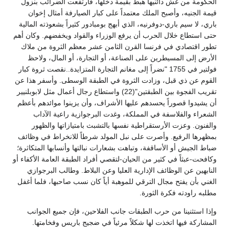
الحكومة من غش دائنيها هبط بقيمة دخلها، فارتفعت الضرائب بنزول
قيمة الجنيه، وأصبح الملك معتمداً على كبار الصيارفة أمثال إخوان
باري، لا سيم باري-دوفرنيه، الذي أبهج بومبادور كثيراً بشعوذته المالية
حتى استطاع خلال الحرب أن يرفع الوزراء والقواد ويخفضهم. وكان أهم
تطور اقتصادي في فرنسا القرن الثامن عشر معظم الثروة من ملاك
الأرض إلى المسيطرين على الصناعة، أو التجارة، أو المال، ولاحظ
فولتير في 1755 "نضراً إلى مغانم التجارة المتزايدة..نقصت ثروة كبار
القوم عن ذي قبل، وزادت الثروة في الطبقة الوسطى. وأسفر هذا عن
تقريب الفجوة بين الطبقتين"(22) واستطاع رجال أعمال مثل لابوبلنيير
أن يشيدوا قصوراً يحسدهم عليها الأشراف، وأن يزينوا موائدهم بأعظم
الشعراء والفلاسفة في المملكة، وغدت البرجوازية راعية الآداب
والفنون. وعزت الأرستقراطية نفسها بالتشبث بامتيازاتها والظهور
بمظهرها الرفيع. وأصرت على نبل المولد شرطاً للانخراط في وظائف
ضباط الجيش أو الأساقفة، وتباهت بشعارات نبالتها وأنسابها المتكاثرة؛
وكافحت-عبثاً في كثير من الحيان-لتقصي أفراد الطبقة العامة الأكفاء أو
النابهين عن الوظائف الإدارية العليا وعن البلاط. وطالب البرجوازي
الغني بأن يفتح مجال الترقي للموهبة أياً كان نسب صاحبها، فلما أغفل
مطلبه راودته فكرة الثورة.
وإذا استثنينا من حرب الطبقات جانب الفلاحين، فإن جميع الجوانب
المشاركة فيها اتخذت لها شكلاً مرئياً في ضجيج باريس وفخامتها.