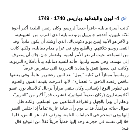
4- ليون والبندقية وباريس 1740 - 1749
كانت أسرة مابليه حافزاً جديداً لروسو. وكان رئيس البلدية أكبر أخوة
ثلاثة نابهين، أحدهم جابرييل بونو دمابليه الذي اقترب من الشيوعية،
والآخر هو الأبيه إيتين بونو دكوندياك، الذي أوشك أن يكون مادياً. وقد
التقى روسو بثلاثتهم. وبالطبع وقع في غرام مدام دمابليه، ولكنها كانت
من السماحة بحيث لم تعر الأمر أهمية. واضطر جان-جاك أن ينصرف
إلى مهمته، وهي تعليم ولديها. فأعد للسيد دمابليه بياناً بأفكاره التربوية،
وكانت في بعضها تتفق والمبادئ التحررية التي ستعرض عرضاً
رومانسياً ممتازاً في كتابه "إميل" بعد اثنين وعشرين عاماً، وفي بعضها
تناقض رفضه اللاحق لـ"الحضارة"، لأنها اعترفت بقيمة الفنون والعلوم
في تطوير النوع الإنساني. وكان يلتقي مراراً برجال كالأستاذ بورد عضو
أكاديمية ليون (وكان صديقاً لفولتير)، فتشرب قدراً أكبر من "التنوير"،
وتعلم أن يهزأ بالجهل والخرافة الشائعين بين الجماهير. ولكنه ظل
طوال حياته مراهقاً. فذات يوم رأى شابة عارية تماماً إذ اختلس النظر
إليها وهي تستحم في الحمامات العامة، وتوقف قلبه عن النبض، فلما
خلا إلى نفسه في حجرته وجه إليها خطباً جريئاً غفلاً من التوقيع قال
فيه: