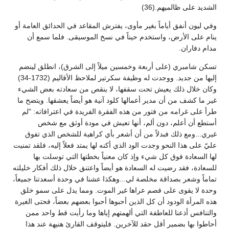
الشديد على ظالميهم.(36)
وفي ليون أنفق أياماً بغير مأوى، يفترش المقاعد في الحدائق العامة أو
ينام على الأرض، واستخدم حيناً في نسخ الموسيقى. فلما سمع أن
مدام دفاران.
تسكن شامبري (على أربعة وخمسين ميلاً إلى الشرق)، انطلق لينضم
إليها من جديد. ووجدت له وظيفة سكرتير لملاحظ الأقاليم (1732-34)
وكان خلال ذلك يعيش تحت سقفها، لا ينقص من سعادته بعض الشيء
غير ما كشف من أن مدير أعمالها كلود آنية هو أيضاً يعشقها. ويتضح ما
طرأ على غرامه من فتور من هذه الفقرة الفريدة في اعترافاته: "لم
أستطع أن أعلم، دون ألم، أنها تعيش في مودة أوثق مع شخص
غيري...ومع ذلك فبدلاً من أن أشعر بأي كراهية للشخص الذي تفوق
عليّ على هذا النحو وجدت الود الذي أكنه لها يمتد فعلاً إليه، فلقد تمنيت
لها السعادة فوق كل شيء وإذ كان معنياً بخطتها التي توسلت بها
للسعادة، فقد رضيت له السعادة هو أيضاً واعتنق خلال ذلك أفكار خليلته
تماماً وشعر بصداقة مخلصة لي...وهكذا عشنا في وحدة أسعدتنا جميعاً،
وحدة لا يقوى على فصم عراها غير الموت. ومما يدل على سمو خلق
هذه المرأة الودود أن كل الذين أحبوها أحبوا بعضهم بعضاً، فحتى الغيرة
والتنافس أذعنا للعاطفة التي ألهمتهم إياها وما رأيت قط واحد ممن
أحاطوا بها بضمير أقل حقد للآخرين. فليتوقف القارئ هنيهة عند هذا