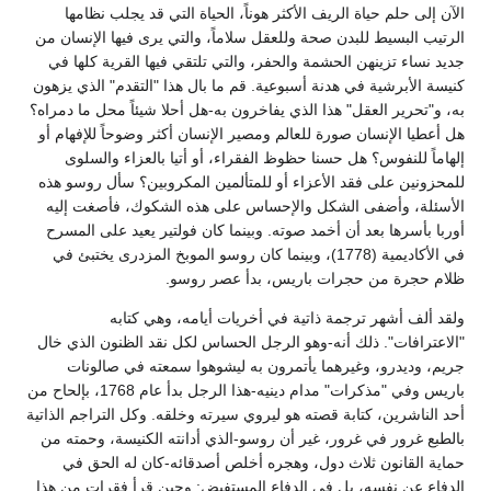
الآن إلى حلم حياة الريف الأكثر هوناً، الحياة التي قد يجلب نظامها
الرتيب البسيط للبدن صحة وللعقل سلاماً، والتي يرى فيها الإنسان من
جديد نساء تزينهن الحشمة والحفر، والتي تلتقي فيها القرية كلها في
كنيسة الأبرشية في هدنة أسبوعية. قم ما بال هذا "التقدم" الذي يزهون
به، و"تحرير العقل" هذا الذي يفاخرون به-هل أحلا شيئاً محل ما دمراه؟
هل أعطيا الإنسان صورة للعالم ومصير الإنسان أكثر وضوحاً للإفهام أو
إلهاماً للنفوس؟ هل حسنا حظوظ الفقراء، أو أتيا بالعزاء والسلوى
للمحزونين على فقد الأعزاء أو للمتألمين المكروبين؟ سأل روسو هذه
الأسئلة، وأضفى الشكل والإحساس على هذه الشكوك، فأصغت إليه
أوربا بأسرها بعد أن أخمد صوته. وبينما كان فولتير يعيد على المسرح
في الأكاديمية (1778)، وبينما كان روسو الموبخ المزدرى يختبئ في
ظلام حجرة من حجرات باريس، بدأ عصر روسو.
ولقد ألف أشهر ترجمة ذاتية في أخريات أيامه، وهي كتابه
"الاعترافات". ذلك أنه-وهو الرجل الحساس لكل نقد الظنون الذي خال
جريم، وديدرو، وغيرهما يأتمرون به ليشوهوا سمعته في صالونات
باريس وفي "مذكرات" مدام دينيه-هذا الرجل بدأ عام 1768، بإلحاح من
أحد الناشرين، كتابة قصته هو ليروي سيرته وخلقه. وكل التراجم الذاتية
بالطبع غرور في غرور، غير أن روسو-الذي أدانته الكنيسة، وحمته من
حماية القانون ثلاث دول، وهجره أخلص أصدقائه-كان له الحق في
الدفاع عن نفسه، بل في الدفاع المستفيض: وحين قرأ فقرات من هذا