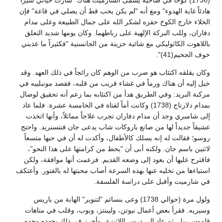
هادئاً غاية الهدوء" ومع أنه "لم يكن يحب قط أن يصلي في قاعة" فإن
الخلاء خارج الكوخ حفزه لشكر الله على جمال الطبيعة وعلى مدام
دفاران، وللب البركة الإلهية على رباطهما. وكان يومها شديد التعلق
باللاهوت الكاثوليكي مع شائبة حزينة من الجانسنية "فكثيراً ما عذبني
خوف الجحيم(41)".
وكان يقلقه اكتئاب هو ضرب من الوهم كان رائجاً في ذلك العهد. وقد
خيل إليه أن هناك ورماً في غشاء قريب من قلبه، فقصد مونبلييه في
مركبة البريد: وفي الطريق هدأ من اكتئابه بما زعم أنه تحقيق لوصال
بمدام دلارناج (1738) وكانت أماً لفتاة في الخامسة عشرة. فلما عاد
إلى شامبري وجد أن مدام دفاران تجرب علاجاً مماثلاً، وأنها اتخذت
عشيقاً جديداً لها من صانع باروكات شاب يدعى جان فنتسنريد. واحتج
روسو؛ فقالت له إنه يسلك كالأطفال، وأكدت له أن في حبها متسعاً
لاثنين باسم جان. ولكنه أبى أن "يحط من كرامتها على هذا النحو"،
فاقترح عليها أن يعود إلى وضعه القديم. فزعمت أنها موافقة، ولكن
استياءها من تخليه عنها بهذه السرعة أصاب محبتها له بالفتور. وأعتكف
في شارميت وأقبل على دراسة الفلسفة.
ولول مرة (حوالي 1738) وعى بنسائم "لتنوير" الهابة من باريس
وسيريه. فقرأ بعض أعمال نيوتن، وليبنتز، وبوب، وقلب في متاهات
قاموس بيل. ثم عاد إلى درس اللاتينية، وأحرز في ذلك بجهده وحده