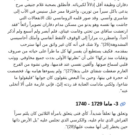
دفاران وظيفة أقل إذلالاً لكبريائه. فأنطلق بصحبة غلام جنيفي مرح
يدعى باكل سيراً من تورين، واخترقا ممر جبل سنيس في الأب إلى
شامبري وآنسي. وقد صور قلمه الرومانسي تلك الانفعالات التي
جاشت بها نفسه وهو يدنو من مسكن مدام دفاران تصويراً رائعاً "فقد
ارتعشت ساقاي من تحتي وغامت عيناي، فلم أبصر ولم أسمع ولم أذكر
أحداً، واضطررت مراراً إلى الوقوف لألتقط أنفاسي وأملك أحاسيسي
المشدوهة(26)". ولا شك في أنه كان غير واثق من أنها سترحب
بمقدمه. فكيف يستطيع أن يفسر لها كل ما طرأ على حياته من صروف
وتقلبات منذ تركها؟ على أن "نظرتها الأولى بددت جميع مخاوفي. ووثب
قلبي لسماع صوتها. وألقين نفسي عند قدميها، وفي نشوة من الفرح
العارم ضغطت شفتاي على يدها(27)": ولم يسوءها هيامه بها، فخصصت
له حجرة في بيتها، وحين بدأ البعض يتقولون كان جوابها "فليقولوا ما
شاءوا، ولكني مادامت العناية قد ردته إليّ، فإني عازمة على ألا أتخلى
عنه".
3- ماما 1729 - 1740
وتعلق بها تعلقاً شديداً، كأي فتى يتعلق بامرأة الثلاثين كان يلثم سراً
الفراش الذي تنام عليه، والكرسي الذي تجلس عليه "بل الأرض ذاتها
حين يخطر إلى أنها مشت عليها(28)".