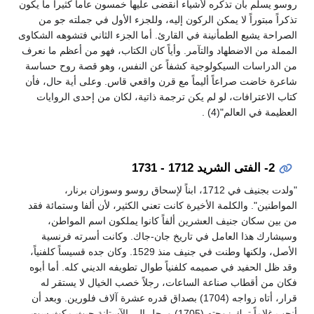
روسو يسلم بأن تذكره لأشياء انقضى عليها خمسون عاماً كثيراً ما يكون
تذكراً مبتوراً لا يمكن الركون إليه، وللجزء الأول في جملته جو من
الصراحة يشيع الطمأنينة في القارئ. أما الجزء الثاني فتشوهه الشكاوى
المملة من الاضطهاد والتآمر. وأياً كان الكتاب، فهو من أعظم ما نعرف
من الدراسات السيكولوجية كشفاً عن النفس، وهو قصة روح حساسة
شاعرة خاضت صراعاً أليماً مع قرن واقعي قاس. وعلى أية حال، فأن
كتاب الاعترافات، لو لم يكن ترجمة ذاتية، لكان من إحدى الروايات
العظيمة في العالم"(4) .
2- الفتى الشريد 1712 - 1731
"ولدت بجنيف في 1712، ابناً لإسحاق روسو وسوزان برنار،
المواطنين". والكلمة الأخيرة كانت تعني الكثير، لأن ألفا وستمائة فقد
من بين سكان جنيف العشرين ألفاً كانوا يملكون اسم المواطن،
وسيشارك هذا العامل في تاريخ جان-جاك. وكانت أسرته فرنسية
الأصل، ولكنها وطنت في جنيف منذ 1529. وكان جده قسيساً كلفنياً،
وقد ظل الحفيد في صميمه كلفنياً طوال تطويفه الديني كله. أما أبوه
فكان من أقطاب صناعة الساعات، رجلاً خصب الخيال لا يستقر له
قرار، أتاه زواجه (1704) بصداق قدره عشرة آلاف فلورين. وبعد أن
أنجب غلاماً ترك زوجته (1705) ورحل إلى الآستانة حيث مكث ست