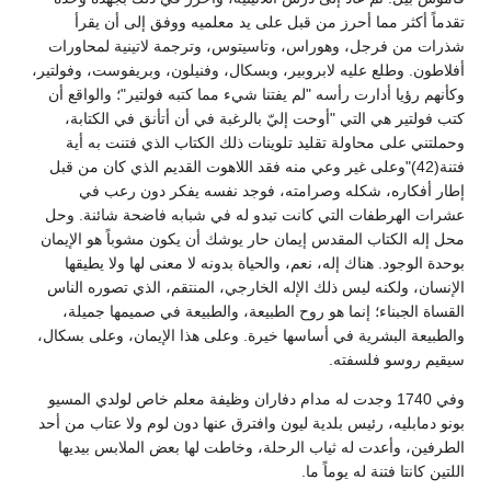
تقدماً أكثر مما أحرز من قبل على يد معلميه ووفق إلى أن يقرأ
شذرات من فرجل، وهوراس، وتاسيتوس، وترجمة لاتينية لمحاورات
أفلاطون. وطلع عليه لابروبير، وبسكال، وفنيلون، وبريفوست، وفولتير،
وكأنهم رؤيا أدارت رأسه "لم يفتنا شيء مما كتبه فولتير"؛ والواقع أن
كتب فولتير هي التي "أوحت إليّ بالرغبة في أن أتأنق في الكتابة،
وحملتني على محاولة تقليد تلوينات ذلك الكتاب الذي فتنت به أية
فتنة(42)"وعلى غير وعي منه فقد اللاهوت القديم الذي كان من قبل
إطار أفكاره، شكله وصرامته، فوجد نفسه يفكر دون رعب في
عشرات الهرطفات التي كانت تبدو له في شبابه فاضحة شائنة. وحل
محل إله الكتاب المقدس إيمان حار يوشك أن يكون مشوباً هو الإيمان
بوحدة الوجود. هناك إله، نعم، والحياة بدونه لا معنى لها ولا يطيقها
الإنسان، ولكنه ليس ذلك الإله الخارجي، المنتقم، الذي تصوره الناس
القساة الجبناء؛ إنما هو روح الطبيعة، والطبيعة في صميمها جميلة،
والطبيعة البشرية في أساسها خيرة. وعلى هذا الإيمان، وعلى بسكال،
سيقيم روسو فلسفته.
وفي 1740 وجدت له مدام دفاران وظيفة معلم خاص لولدي المسيو
بونو دمابليه، رئيس بلدية ليون وافترق عنها دون لوم ولا عتاب من أحد
الطرفين، وأعدت له ثياب الرحلة، وخاطت لها بعض الملابس بيديها
اللتين كانتا فتنة له يوماً ما.