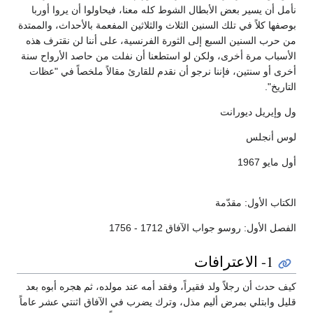
نأمل أن يسير بعض الأبطال الشوط كله معنا، فيحاولوا أن يروا أوربا
بوصفها كلاً في تلك السنين الثلاث والثلاثين المفعمة بالأحداث، والممتدة
من حرب السنين السبع إلى الثورة الفرنسية، على أننا لن نقترف هذه
الأسباب مرة أخرى، ولكن لو استطعنا أن نفلت من حاصد الأرواح سنة
أخرى أو سنتين، فإننا نرجو أن نقدم للقارئ مقالاً ملخصاً في "عظات
التاريخ".
ول وإيريل ديورانت
لوس أنجلس
أول مايو 1967
الكتاب الأول: مقدّمة
الفصل الأول: روسو جواب الآفاق 1712 - 1756
1- الاعترافات
كيف حدث أن رجلاً ولد فقيراً، وفقد أمه عند مولده، ثم هجره أبوه بعد
قليل وابتلي بمرض أليم مذل، وترك يضرب في الآفاق اثنتي عشر عاماً