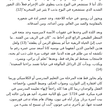
ذلك أننا لا نستشعر في البوح بذنب ينطوي على الإجرام فعلاً ذلك النفور
الشديد الذي نستشعره في البوح بذنب لا يثير غير السخرية"(12).
ويجوز أن روسو، في حياته اللاحقة، وجد عنصر لذة في شعوره
بالمقاومة والصد من العالم، ومن أعدائه، ومن أصدقائه.
وبعد اللذة التي وجدها في عقوبات الآنسة لامبرسييه وجد متعة في
المنظر الطبيعي الرائع الذي أحاط به، "كان في الريف من الفتنة...ما
حبب إليّ الحياة الريفية حباً لم يستطع الزمن أن يطفئه".(13) ولعل
هذين العامين الذين أنفقهما في بوسيه كانا أسعد سني عمره رغم ما
تكشفه له من ظلم في هذه الدنيا. فقد عوقب مرة على ذنب لم يجنه،
فاستجاب بسخط لم يفارقه قط، وبعدها "تعلم أن يرائي، ويتمرد،
ويكذب، وبدأت كل الرذائل المألوفة في حياتنا تفسد براءتنا السعيدة".
(14)
ولم يجاوز قط هذه المرحلة من التعليم المدرسي أو الكلاسيكي وربما
كان افتقاره إلى التوازن، وصواب الحكم، وضبط النفس، وإخضاعه
العقل والوجدان-ربما كان هذا كله راجعاً لإنهاء تعليمه المدرسي في
فترة مبكرة. ففي 1724؛ حين بلغ الثانية عشرة، أعيد هو وابن خالته إلى
بيت أسرة برنار. وزار أباه في نيون، وهناك هام بفتاة تدعى فورسون،
فصدته عنها، ثم بأخرى تدعى جوتون "أبت أن تسمح له بشيء من