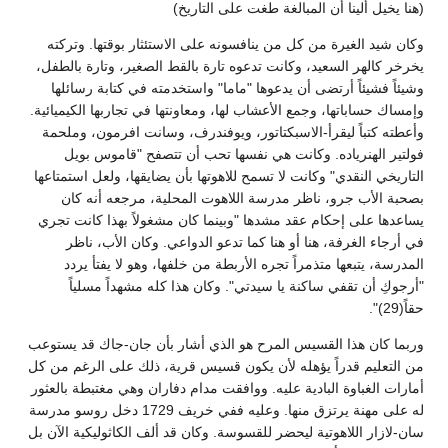
(هنا يخيل ألينا أن المبالغة طغت على التاريخ)
وكان شيد الغيرة من كل من ينافسونه على الاستئثار بوقتها. وتركته
يخرخر كالهر السعيد، وكانت تدعوه تارة بالقط الصغير، وتارة بالطفل،
وشيئاً فشيئاً أرتضى أن يدعوها "ماما" واستخدمته في كتابة رسائلها
وإمساك حساباتها، وجمع الأعشاب لها، ومعاونتها في تجاربها الكيميائية.
وأعطته كتباً ليقرأ-الاسبكتاتور، ويوفندرف، وسانت افرمون، وملحمة
فولتير الهنرياده. وكانت هي نفسها تحب أن تتصفح "قاموس بويل
التاريخي النقدي" وكانت لا تسمح للاهوتها بأن يضايقها، ولعل استمتاعها
بصحبة الأب جرو، ناظر مدرسة اللاهوت المحلية، مرجعه أنه كان
يساعدها على إحكام عقد مشدها "وبينما كان مشغولاً بهذا كانت تجري
في أرجاء الغرفة، هنا أو هنا كما تدعو الدواعي. وكان الأب، ناظر
المدرسة، يتبعها متذمراً تجره الأربطة من خلفها، وهو لا يفتأ يردد
"أرجوكِ أن تقفي ساكنة يا سيدتي". وكان هذا كله مشهداً مسلياً
حقاً(29)".
وربما كان هذا القسيس المرح هو الذي أشار بأن جان-جاك قد يستوعب
من التعليم قدراً يؤهله لأن يكون قسيس قرية، ذلك على الرغم من كل
أمارات الغباوة البادية عليه. ووافقت مدام دفاران وهي مغتبطة بالعثور
له على مهنة يرتزق منها. وعليه ففي خريف 1729 دخل روسو مدرسة
سان-لازار اللاهوتية ليحضر للقسوسة. وكان قد ألف الكاثوليكية الآن بل