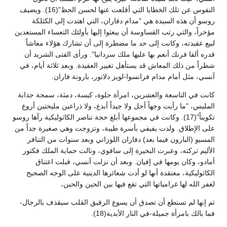
النفوس عن تلك الخطايا التي أقلعت عنها لحسن الحظ"(16). ويضيف
روسو أن هذه السيدة هي "مدام دفاران، التي اهتدت إلى الكثلكة
مؤخراً، والتي رتب القساوسة أن يبعثوا إليها بأولئك التعساء المستعدين
لبيع عقيدته، وكانت إلى حد ما مضطرة إلى أن تشارك هؤلاء معاشاً
قدره ألفا فرنك أنعم بها عليها ملك سردانيا". ورأى الفتى الشريد أن
شطراً من ذلك المعاش قد يستأهل تغيير العقيدة. وبعد ثلاثة أيام، في
آنسي، مثل أمام مدام فرانسوا-لويز دلاتور، بارونة فاران.
كانت في التاسعة والعشرين، امرأة حلوة، كيسة، دمثة، سمحة جذابة
الملبس، "ما رأيت وجهاً أجل ولا جيداً أبدع، ولا ذراعين مليحتين أروع
تكويناً"(17). وكانت في مجموعها أبلغ حجة تناصر الكاثوليكية رآها روسو
على الإطلاق. ولدت يفيفي بأسرة طيبة، وتزوجت وهي صغيرة جداً من
المسيو (البارون فيما بعد) دفاران اللوزاني وبعد سنوات من التنافر
الأليم تركته، وعبرت البحيرة إلى سافوي، ونالت حماية الملك فكتور
أمادو، وكان يومها في إفيان. وبعد أن نزلت آنسي، قبلت اعتناق
الكاثوليكية، معتقدة أنها لو أدت شعائرها الدينية على الوجه الصحيح
لغفر الله لها غرامياتها التي تقع فيها بين الحين والحين،
ثم إنها لم تستطع أن تصدق أن يسوع الرقيق القلب سيقذف بالرجال-
فما بالك بامرأة جميلة-في النار الأبدية(18).