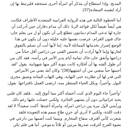
المديح، وإذا استطاع أن يتذكر أي امرأة أخرى تستحقه فليرتبط بها إن
أراد لنفسه السعادة(37).
أما الخطوة التالية في هذه الرواية الغرامية المتعددة الأطراف فكانت
هي أيضاً نقيضاً لكل قواعد الزنا. ذلك أن مدام دفاران حين أدركت أن
جارة لها تدعى المدام دمانتون تتطلع إلى أن تكون أو ل من يعلم جان-
جاك فنون الغرام، عرضت نفسها عليه خليلة دون أن يكون في هذا
الوضع إضرار بخدماتها المماثلة لآنية، إما لأنها أبت أن تسلم بالتفوق
لجارتها وإما لأنها أرادت أن تحمس الفتى من ذراعين أقل حناناً من
ذراعيها وأنفق جان-جاك ثمانية أيام يدير الأمر في رأسه، فقد كان من
أثر طول ألفته بها أن أفكاره كانت بنوية أكثر منها شهوانية. يقول "لقد
أحببتها حباً منعني من أن اشتهيها(38)" وكان آنئذ يعني من الأمراض
التي قدر لها أن تطارده حتى النهاية، وهي التهاب المثانة وضيق مجرى
البول. وأخيراً، وبكل الحياء المنتظر منه، ارتضى العمل باقتراحها. بقول:
"وأخيراً جاء اليوم الذي كنت أخشاه أكثر مما أتوق إليه....فلقد كان قلبي
يحبذ غرامياتي دون أن يشتهي الجائزة. ولكني حصلت عليها رغم ذلك.
ورأيتني لأول مرة بين ذراعي امرأة، وامرأة أعبدها. أكنت سعيداً؟ لا لقد
ذقت اللذة، ولكني لا أدري أي حزنٍ طاغٍ سمم هذه التعويذة فلقد
شعرت كأني أقترف سفاح المحارم. وبينما كنت أضمها بين ذارعي في
نشوة الفرح أغرقت صدرها مرتين أو ثلاثاً بدموعي. أما هي فلم تكن