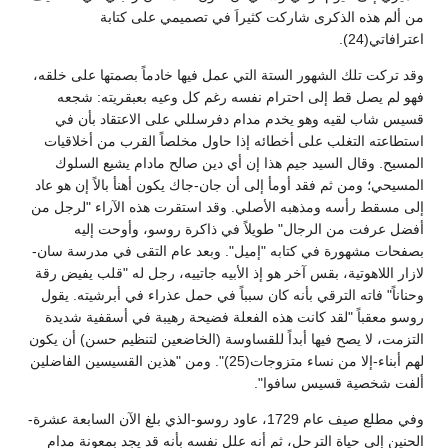
من ألم هذه الذكرى شاركت كثيراَ في تصميمي على كتابة
اعترافاتي(24).
وقد تركت تلك الشهور الستة التي عمل فيها خادماً بصمتها على خلقه،
فهو لم يصل قط إلى احترام نفسه رغم كل وعيه بعبقريته: شجعه
قسيس شاب لقيه وهو يخدم مدام دفرسللي على الاعتقاد بأن في
استطاعته التغلب على أخطائه إذا حاول مخلصاً القرب من أخلاقيات
المسيح. وقال السيد جيم هذا إن أي دين صالح مادام يشيع السلوك
المسيحي؛ ومن ثم فقد أومأ إلى أن جان-جاك يكون أهنأ بالاً إن هو عاد
إلى مسقط رأسه ومذهبه الأصلي. وقد استقرت هذه الآراء "لرجل من
أفضل عرفت من الرجال" طويلاً في ذاكرة روسو، وأوحت إليه
بصفحات مشهورة في كتابه "إميل". وبعد عام التقى في مدرسة سان-
لازار اللاهوتية، بقس آخر هو إذ الأبيه جاتييه، رجل له "قلب يفيض رقة
وحناناً" فاته الترقي بأنه كان سبباً في حمل عذراء في أبرشيته. يقول
روسو معقباً "لقد كانت هذه الفعلة فضيحة رهيبة في أسقفية شديدة
التزمت، لا يصح فيها أبداً للقساوسة (الخاضعين لتنظيم حسن) أن يكون
لهم أبناء-إلا من نساء متزوجات(25)". ومن "هذين القسيسين الفاضلين
ألفت شخصية قسيس سافوا".
وفي مطلع صيف عام 1729، عاود روسو-الذي بلغ الآن السابعة عشرة-
الحنين إلى حياة الترحل، ثم أنه علل نفسه بأنه قد يجد بمعونة مدام