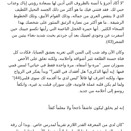
"لا أكاد أجرؤ يا آنسة بالظروف التي أدين لها بسعادة رؤيتي إياك وعذاب
حبي لك. فقد فتنني فيك ما هو أكثر من ذلك الجسد النحيل اللطيف
الذي لا ينتقص العري من جماله، وذلك القوام الأنيق، وتلك الخطوط
الرشيقة...ما هو أكثر من نضارة الزئبق المنثور على شخصك بهذا
السخاء الكثير...أنها حمرة الخجل الناعمة التي رأيتها تكسو جبينك حين
أسفرت عن وجودي لعينيك بعد أن جردتم بخبث شديد-بغناء بيتين من
الشعر(43).
وكان الآن وقد شب إلى السن التي تغريه بعشق الصبايا، فكادت كل
فتاة حسنة الطلعة تثير أشواقه وأحلامه، ولكنه تعلق على الأخص
بسوزان سير. "مرة-وا أسفاه، مرة واحدة فقط في حياتي؟ لمس فمي
فمها. إيه أيتها الذكرى؟ هل أفقدك في القبر؟" وبدأ يفكر في الزواج
منها، ولكنه اعترف لها قائلاً "ليس لدي ما أقدمه لك سوى قلبي(44)"
ولما لم يكن قلبه عملة قانونية، فإن سوزان قبلت يد غيره، وانكفأ
روسو إلى أحلامه من جديد.
إنه لم يخلق ليكون عاشقاً ناجحاً ولا معلماً كفئاً.
"كان لدي من المعرفة القدر اللازم تقريباً لمدرس خاص...وبدا أن رقة