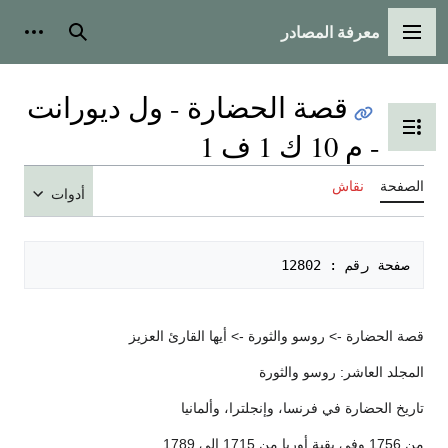
معرفة المصادر
القائمة الرئيسية
بحث
أدوات
قصة الحضارة - ول ديورانت
تبديل عرض جدول المحتويات
- م 10 ك 1 ف 1
الصفحة
نقاش
أدوات
صفحة رقم : 12802   

قصة الحضارة -> روسو والثورة -> أيها القارئ العزيز
المجلد العاشر: روسو والثورة
تاريخ الحضارة في فرنسا، وإنجلترا، وألمانيا
من 1756 وفي بقية أوربا من 1715 إلى 1789