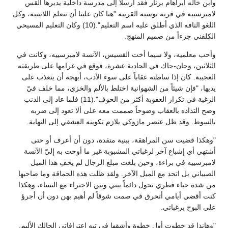
وابن خاله أبراهام برنار فقد أرسلا إلى مدرسة داخلية يديرها القس
لامبرسييه في قرية بوسيه القريبة "هنا كان علينا أن نتعلم اللاتينية، وكل
اللغو التافه الذي أطلق عليه اسم التعليم".(10) وكان التعليم المسيحي
الكلفني جزءاً من صميم المنهج.
وأحب معلميه، ولا سيما أخت القسيس، الآنسة لامبرسييه، وكانت في
الثلاثين، وجان-جاك في الحادية عشرة، فوقع في غرامها على طريقته
العجيبة. كان إذا ساطته عقاباً على سوء الأدب، أبهجه أن يتعذب على
يديها، "فإن شيئاً من الشهوانية اختلط بالألم والخزي، مما خلف فيّ
الرغبة في تكرار العقوبة أكثر من الخوف".(11) فلما عاد إلى الذنب
وضح التذاذه بالعقاب وضوحاً صممت معه على ألا تعود إلى ضربه
بالسوط. وقد ظل عنصر مازوكي يلازم تكوينه العشقي إلى النهاية.
"وهكذا قضيت سن المراهقة، ببنية متقدة، دون أن أعرف أو حتى
أشتهي أي إشباع آخر لرغباتي المشبوبة غير ما أوحت به إليّ الآنسة
لامبرسييه في براءة، وحين بلغت مبلغ الرجال لم يخفِ هذا الميل
الصبياني بل اتحد مع الميل الآخر. ولقد ظلت هذه الحماقة وما صاحبها
من شدة حياء فطري تحول دائماً بيني وبين الاجتراء مع النساء، وهكذا
كنت أقضي أيامي أتحرق في صمت شوقاً لم أهيم بهن دون أن أجرؤ
على البوح برغباتي.
"وهانذا قد خطوت أول خطوة وأشقها في تيه اعترافاتي الحالك الأليم.