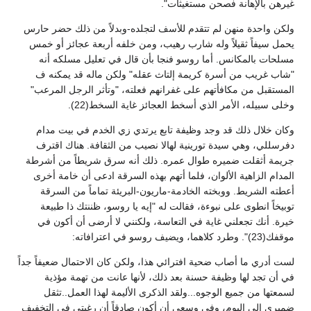
غيرهن بالإهانة فصحن مستغيثات".
ولكن واحدة منهن لم تتقدم للأسف لتجلده-وبدلاً من ذلك حضر حارس
يحمل سيفاً ثقيلاً وله شارب رهيب، ومن خلفه أربعة عجائز أو خمس
مسلحات بالمكانس. أما روسو فنجا بأن قال في تعليل مسلكه أنه
"شاب غريب من أسرة كريمة إلتاث عقله" ولكن ماله قد يمكنه ف
المستقبل من مكافأتهم على غفرانهم فعلته، "وتأثر الرجل المرعب"
وخلى سبيله، الأمر الذي أسخط العجائز غاية السخط(22).
وكان خلال ذلك قد وجد وظيفة تابع يرتدي زي الخدم في بيت مدام
دفرسللي، وهي سيدة تورينية لهالا نصيب من الثقافة. هناك اقترف
جريمة أثقلت ضميره طوال عمره. ذلك أنه سرق شريطاً من أشرطة
المدام الزاهية الألوان، فلما أتهم بهذه السرقة ادعى أن خامة أخرى
أعطته الشريط. ووبخته الخادمة-ماريون-البريئة تماماً من السرقة
توبيخاً انطوى على نبوءة، فقالت له "إيه يا روسو، ظننتك ذا طبيعة
خيرة. أنك تجعلني غاية في التعاسة، ولكنني لا أرضى أن أكون في
موقفك(23)". وطرد كلاهما، ويضيف روسو في اعترافاته:
لست أدري ما أصاب ضحية افترائي هذا، ولكن كان الاحتمال ضعيفاً جداً
في أن تجد لها وظيفة حسنة بعد ذلك، لأنها عانت من تهمة مؤذية
لسمعتها من جميع الوجوه...ولقد الذكرى الأليمة لهذا العمل..تثقل
ضميري إلى اليوم، وفي وسعي أن أكون صادقاً أن رغبتي في التخفيف