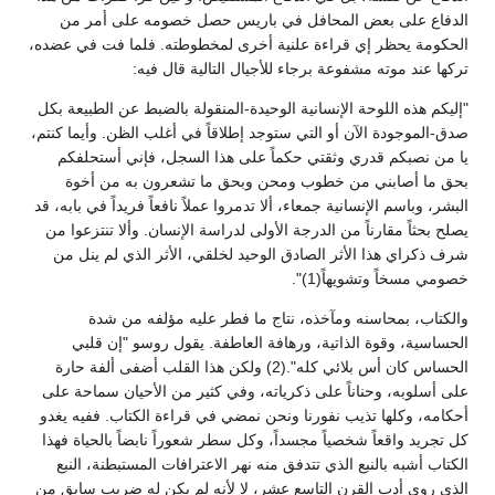
الدفاع على بعض المحافل في باريس حصل خصومه على أمر من
الحكومة يحظر إي قراءة علنية أخرى لمخطوطته. فلما فت في عضده،
تركها عند موته مشفوعة برجاء للأجيال التالية قال فيه:
"إليكم هذه اللوحة الإنسانية الوحيدة-المنقولة بالضبط عن الطبيعة بكل
صدق-الموجودة الآن أو التي ستوجد إطلاقاً في أغلب الظن. وأيما كنتم،
يا من نصبكم قدري وثقتي حكماً على هذا السجل، فإني أستحلفكم
بحق ما أصابني من خطوب ومحن وبحق ما تشعرون به من أخوة
البشر، وباسم الإنسانية جمعاء، ألا تدمروا عملاً نافعاً فريداً في بابه، قد
يصلح بحثاً مقارناً من الدرجة الأولى لدراسة الإنسان. وألا تنتزعوا من
شرف ذكراي هذا الأثر الصادق الوحيد لخلقي، الأثر الذي لم ينل من
خصومي مسخاً وتشويهاً(1)".
والكتاب، بمحاسنه ومآخذه، نتاج ما فطر عليه مؤلفه من شدة
الحساسية، وقوة الذاتية، ورهافة العاطفة. يقول روسو "إن قلبي
الحساس كان أس بلائي كله".(2) ولكن هذا القلب أضفى ألفة حارة
على أسلوبه، وحناناً على ذكرياته، وفي كثير من الأحيان سماحة على
أحكامه، وكلها تذيب نفورنا ونحن نمضي في قراءة الكتاب. ففيه يغدو
كل تجريد واقعاً شخصياً مجسداً، وكل سطر شعوراً نابضاً بالحياة فهذا
الكتاب أشبه بالنبع الذي تتدفق منه نهر الاعترافات المستبطنة، النبع
الذي روى أدب القرن التاسع عشر، لا لأنه لم يكن له ضريب سابق من