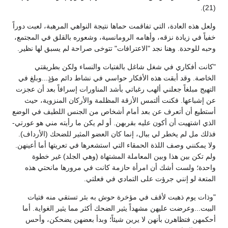
(21).
ولعل هذه العادة، التي تفاقمت حماها نتيجة النواهي المرهبة، لعبت دوراً
خفياً في زيادة نزقه، وأهامه الرومانسية، وشعوره بالقلق في المجتمع،
وحبه للوحدة. وهنا نجد "الاعترافات" تتوخى صراحة لم يسبق لها نظير.
"كانت أفكاري في شغل شاغل بالفتيات والنساء ولكن بطريقتي
الخاصة. وقد أبقت هذه الأفكار حواسي في نشاط دائم مؤذٍ...وبلغ في
التهيج مبلغاً جعلني ألهب رغباتي بأشد المناورات إسرافاً بعد أن عجزت
عن إشباعها. فكنت ألتمس الأزقة المظلمة والأركان المنزوية، حيث
أستطيع أن أتعرف عن بعد أمام أشخاص من الجنس اللطيف في الوضع
الذي اشتهيت أن أكون عليه بقربهن. أو لم يكن ما رأيته مني هو عورتي-
فذلك مل لم يخطر لي ببال، إنما كان العضو المثير للضحك (الأرداف).
ولا يمكنني وصف اللذة الحمقاء التي استشعرها في تعريتها أما أعينهن.
ولم تكن بين هذا وبين المعاملة المشتهاة (وهي الجلد) غير خطوة
واحدة؛ ولست أشك أن امرأة حازمة كانت في مرورها مانحتي هذه
المتعة لو إنني جرؤت على التمادي في فعلتي.
"وذات يوم ذهبت لأقف في مؤخرة حوش به بئر تستقي منه فتيات
البيت...وعرضت عليهن مشهداً يثير الضحك أكثر مما يثير الغواية. أما
أحكمهن فتظاهرن بأنهن لا يرين شيئاً؛ وبدأ بعضهن يضحكن، وأحس