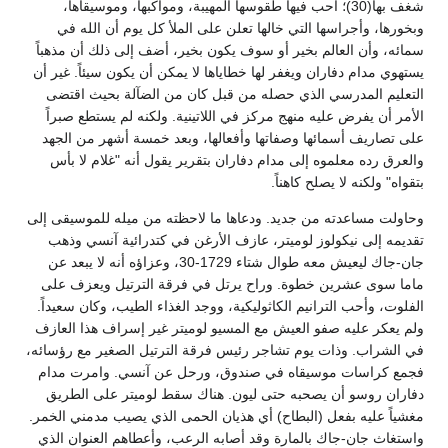
شغف بها(30)؛ أحب فيها طقوسها المهيبة، ومواكبها، وموسيقاها،
وبخورها، وأجراسها التي خالها تعلن على الملأ كل يوم أن الله في
سمائه، وأن العالم بخير أو سوف يكون بخير، أضف إلى ذلك أن مذهباً
يستهوي مدام دفاران ويغفر لها خطاياها لا يمكن أن يكون سيئاً. غير أن
التعليم المدرسي الذي حصله من قبل كان من الضآلة بحيث اقتضى
الأمر أن يفرض عليه منهج مركز في اللاتينية. ولكنه لم يستطع صبراً
على تصاريف أسمائها وصفاتها وأفعالها، وبعد خمسة أشهر من الجهد
والعرق رده معلموه إلى مدام دفاران بتقرير يقول أنه "غلام لا بأس
بتقواه" ولكنه لا يصلح كاهناً.
وحاولت مساعدته من جديد. ودعاها ما لاحظته من ميله للموسيقى إلى
تقديمه إلى نيكولوز لوميتر، عازف الأرغن في كتدرائية آنسي وذهب
جان-جاك ليعيش معه طوال شتاء 1729-30، وعزاؤه أنه لا يبعد عن
ماما سوى عشرين خطوة. وراح يرتل في فرقة الترتيل ويعزف على
الفلوت، وأحب الترانيم الكاثوليكية، ووجد الغذاء الطيب، وكان سعيداً.
ولم يعكر عليه صفو العيش مع المسيو لوميتر غير إسراف هذا العازف
في الشراب. وذات يوم تشاجر رئيس فرقة الترتيل الصغير مع رؤسائه،
فجمع كراسات موسيقاه في صندوق، ورحل عن آنسي. وامرت مدام
دفاران روسو أن يصحبه حتى ليون. هناك سقط لوميتر على الطريق
مغشياً عليه بفعل (البطاح) أي هذيان الحمى الذي يصيب مدمني الخمر.
واستغاث جان-جاك بالمارة وقد أصابه الرعب، وأعطاهم العنوان الذي