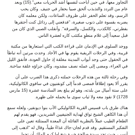
التجاوز معها، في حين أباحت لنفسها أشد الحريات معي".(15) وبعد
عام من التردد والتذبذب ألحق صبيا بحفار في جنيف. وكان يحب
الرسم، وقد تعلم الحفر على ظروف الساعات، ولكن معلمه كان
يضربه بقسوة على ذنوب صغيرة، "فدفعني إلى رذائل كنت أحتقرها
بفطرتي، كالكذب، والكسل، والسرقة". وأنقلب الصبي الذي كان من
قبل سعيداً إلى غلام منطوٍ مكتئب كاره لعشرة الناس.
ووجد السلوى في الإدمان على قراءة الكتب التي استعارها من مكتبة
قريبة، وفي الرحلات الريفية يقوم بها في الآحاد. وحدث مرتين أنه تباطأ
في الحقول حتى وجد أبواب المدينة مغلقة إذ حاول العودة، فأنفق الليل
في العراء، ومضى إلى عمله نصف مشدوه، وكان جزاؤه علقة ساخنة.
وفي رحلة ثالثة من هذه الرحلات حملته ذكرى هذا الضرب على أن
يقرر ألا يعود إطلاقاً فمضى قدماً إلى كونفنيون في سافوي الكاثوليكية،
على ستة أميال من بلدته، وهو لم يبلغ بعد السادسة عشرة (15 مارس
1728) لا نقود معه ولا ثياب سوى ما يحمله على ظهره.
هناك طرق باب قسيس القرية الكاثوليكي الأب بنوا ديونفير، ولعله سمع
أن هذا الكاهن الشيخ تواق لهداية الجنيفيين الشريدين، فهو يقدم لهم
الطعام الطيب عملاً بالنظرية القائلة أن المعدة الممتلئة تعين على
التفكير المستقيم. وقد قدم لجان-جاك غذاءً طيباً، وقال له "اذهب إلى
آنسي، حيث تجد سيدة صالحة خيرة يتيح لها كرم الملك أن تحول