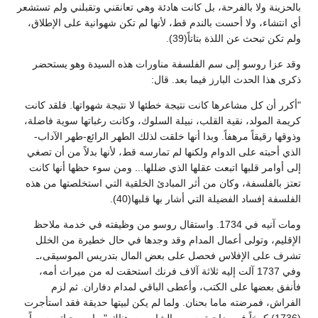
بالحزينة ولا بالفرحة، بل كانت هادئة وهي تعانقني وتقبلني ولم تستشعر
أي انتشاء، ولا أحست بالندم قط، لأنها لم تكن شهوانية على الإطلاق،
ولم تكن تبحث عن اللذة بتاتاً(39).
وقد عزا روسو إلى سم الفلسفة مناورات هذه السيدة وهو يستحضر
ذكرى هذا الحدث البارز فيما بعد. قال:
"أكرر أن كل مشاعرها كانت نتيجة خطئها لا نتيجة شهواتها. فلقد كانت
كريمة المولد، نقية القلب، نبيلة السلوك، وكانت رغباتها سوية فاضلة،
وذوقها رقيقاً مرهفاً. وبدا أنها خلقت لذلك الطهر الرائع-طهر الآداب-
الذي أحبته على الدوام ولكنها لم تمارسه قط، لأنها بدلاً من أن تصغي
إلى أوامر قلبها اتبعت عقلها الذي ضللها... ومن سوء حظها أنها كانت
تعتز بالفلسفة، وكان من أثر المبادئ الخلقية التي استخلصتها من هذه
الفلسفة إفساد الفضيلة التي أشار بها قلبها(40).
ومات آنيه في 1734. واستقال روسو من وظيفته في خدمة ملاحظ
الإقليم، وتولى أعمال المدام وقد وجدها في حال خطيرة من الخلل
تشرف على الإفلاس فحصل على بعض المال بتدريس الموسيقى،ـ
وفي 1737 آلت إليه ثلاثة آلاف فرنك استحقت له من ميراث أمه،
فأنفق بعضها على الكتب، وأعطى الباقي لمدام دفاران. ثم لزم
الفراش، فمرضته ماما بحنان. ولما لم يكن لبيتها حديقة فقد استأجرت
(1736) كوخاً في ضاحية يسمى الشارميت هناك "سارت حياتي سيراً