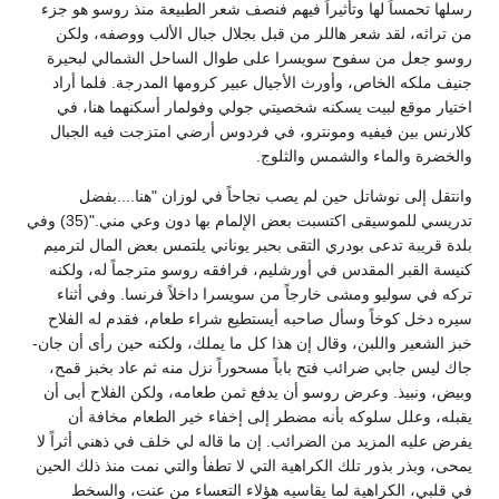
رسلها تحمساً لها وتأثيراَ فيهم فنصف شعر الطبيعة منذ روسو هو جزء
من تراثه، لقد شعر هاللر من قبل بجلال جبال الألب ووصفه، ولكن
روسو جعل من سفوح سويسرا على طوال الساحل الشمالي لبحيرة
جنيف ملكه الخاص، وأورث الأجيال عبير كرومها المدرجة. فلما أراد
اختيار موقع لبيت يسكنه شخصيتي جولي وفولمار أسكنهما هنا، في
كلارنس بين فيفيه ومونترو، في فردوس أرضي امتزجت فيه الجبال
والخضرة والماء والشمس والثلوج.
وانتقل إلى نوشاتل حين لم يصب نجاحاً في لوزان "هنا....بفضل
تدريسي للموسيقى اكتسبت بعض الإلمام بها دون وعي مني."(35) وفي
بلدة قريبة تدعى بودري التقى بحبر يوناني يلتمس بعض المال لترميم
كنيسة القبر المقدس في أورشليم، فرافقه روسو مترجماً له، ولكنه
تركه في سوليو ومشى خارجاً من سويسرا داخلاً فرنسا. وفي أثناء
سيره دخل كوخاً وسأل صاحبه أيستطيع شراء طعام، فقدم له الفلاح
خبز الشعير واللبن، وقال إن هذا كل ما يملك، ولكنه حين رأى أن جان-
جاك ليس جابي ضرائب فتح باباً مسحوراً نزل منه ثم عاد بخبز قمح،
وبيض، ونبيذ. وعرض روسو أن يدفع ثمن طعامه، ولكن الفلاح أبى أن
يقبله، وعلل سلوكه بأنه مضطر إلى إخفاء خير الطعام مخافة أن
يفرض عليه المزيد من الضرائب. إن ما قاله لي خلف في ذهني أثراً لا
يمحى، وبذر بذور تلك الكراهية التي لا تطفأ والتي نمت منذ ذلك الحين
في قلبي، الكراهية لما يقاسيه هؤلاء التعساء من عنت، والسخط