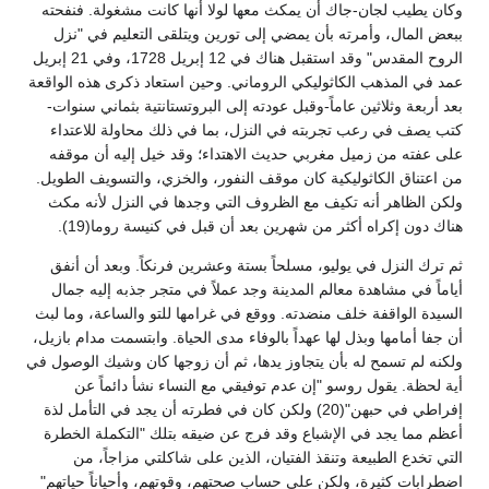
وكان يطيب لجان-جاك أن يمكث معها لولا أنها كانت مشغولة. فنفحته
ببعض المال، وأمرته بأن يمضي إلى تورين ويتلقى التعليم في "نزل
الروح المقدس" وقد استقبل هناك في 12 إبريل 1728، وفي 21 إبريل
عمد في المذهب الكاثوليكي الروماني. وحين استعاد ذكرى هذه الواقعة
بعد أربعة وثلاثين عاماً-وقبل عودته إلى البروتستانتية بثماني سنوات-
كتب يصف في رعب تجربته في النزل، بما في ذلك محاولة للاعتداء
على عفته من زميل مغربي حديث الاهتداء؛ وقد خيل إليه أن موقفه
من اعتناق الكاثوليكية كان موقف النفور، والخزي، والتسويف الطويل.
ولكن الظاهر أنه تكيف مع الظروف التي وجدها في النزل لأنه مكث
هناك دون إكراه أكثر من شهرين بعد أن قبل في كنيسة روما(19).
ثم ترك النزل في يوليو، مسلحاً بستة وعشرين فرنكاً. وبعد أن أنفق
أياماً في مشاهدة معالم المدينة وجد عملاً في متجر جذبه إليه جمال
السيدة الواقفة خلف منضدته. ووقع في غرامها للتو والساعة، وما لبث
أن جفا أمامها وبذل لها عهداً بالوفاء مدى الحياة. وابتسمت مدام بازيل،
ولكنه لم تسمح له بأن يتجاوز يدها، ثم أن زوجها كان وشيك الوصول في
أية لحظة. يقول روسو "إن عدم توفيقي مع النساء نشأ دائماً عن
إفراطي في حبهن"(20) ولكن كان في فطرته أن يجد في التأمل لذة
أعظم مما يجد في الإشباع وقد فرج عن ضيقه بتلك "التكملة الخطرة
التي تخدع الطبيعة وتنقذ الفتيان، الذين على شاكلتي مزاجاً، من
اضطرابات كثيرة، ولكن على حساب صحتهم، وقوتهم، وأحياناً حياتهم"