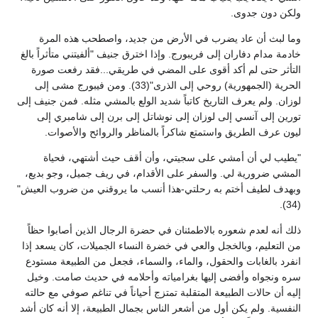
ولكن دون جدوى.
وما لبث أن عاد يضرب في الأرض من جديد، واصطحب هذه المرة
خادمة مدام دفاران إلى فريبورج. وإذا اخترق جنيف "ألفيتني متأثراً بالغ
التأثر حتى لم أكد أقوى على المضي في طريقي...فقد رفعت صورة
الحرية (الجمهورية) روحي إلى الذرى"(33). ومن فيبورج مشى إلى
لوزان. ولم يعرف التاريخ كاتباً شديد الولع بالمشي مثله. فمن جنيف إلى
تورين إلى آنسي إلى لوزان إلى نوشاتل إلى برن إلى شامبري إلى
ليون عرف الطريق واستمتع شاكراً بالمناظر والروائح والأصوات.
"يطيب لي أن أمشي على سجيتي، وأن أقف حيث أشتهي، فحياة
المشي ضرورية لي. والسفر على الأقدام، في ريف جميل، وجو بديع،
وبهدف لطيف أختم به رحلتي-هذا أنسب ما يروقني من ضروب العيش"
(34).
ذلك أنه لعدم شعوره بالاطمئنان في حضرة الرجال الذين أصابوا حظاً
من التعليم، وبالخجل والعي في خضرة النساء الجميلات، كان يسعد إذا
انفرد بالغابات والحقول، والماء، والسماء، فجعل من الطبيعة مستودع
سره ونجواه وأفضى إليها بغرامياته وأحلامه في حديث صامت. وخيل
إليه أن حالات الطبيعة المتقلبة تمتزج أحياناً في تناغم صوفي مع حالته
النفسية. ولم يكن أول من أشعر الناس بجمال الطبيعة، إلا أنه كان أشد