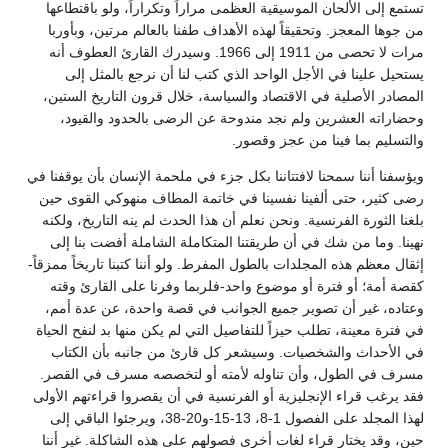
تستمع إلى الألحان الموسيقية العظمى مراراً وتكراراً، ولو باقتطاعها
من جوها المعجز. وتحقيقاً لهذه الأهداف طفنا بالعالم مرتين، وبأوربا
مرات لا تحصى من 1911 إلى 1966. وسيدرك القارئ العطوف أنه
يستحيل علينا في الأجل الواحد الذي كتب لنا أن نرجع بالمثل إلى
المصادر الأصلية في الاقتصاد والسياسة، خلال قرون التاريخ الستين،
وحضاراته العشرين ولم نجد مندوحة عن الرضى بالحدود والقيود،
والتسليم بما فينا من عجز وقصور.
ويؤسفنا أننا سمحنا لافتتاننا بكل جزء في ملحمة الإنسان بأن يوقفنا في
رضى كثير، حتى ألفينا نفسينا في خاتمة المطاف منهوكي القوى حين
بلغنا الثورة الفرنسية. ونحن نعلم أن هذا الحدث لم ينه التاريخ، ولكنه
نهينا. وما من شك في أن طريقتنا المتكاملة الشاملة أفضت بنا إلى
إثقال معظم هذه المجلدات بالطول المفرط. ولو أننا كتبنا تاريخاً ممزقاً-
كقصة أمة؛ أو فترة أو موضوع واحد-فلربما وفرنا على القارئ وقته
وعتاده، غير أن تصوير جميع الجوانب في قصة واحدة، عن عدة أمم،
في فترة معينة، تطلب حيزاً للتفاصيل التي لم يكن منها بد لنفح الحياة
في الأحداث والشخصيات. وسيشعر كل قارئ من جانبه بأن الكتاب
مسرف في الطول، وأن تناوله لأمته أو لتخصصه مسرف في القصر.
فقد يرغب قراء الإنجليزية أو الفرنسية في أن يقصروا قراءتهم الأولى
لهذا المجلد على الفصول 1-8، 13-15-و20-38، ويرجئوا الباقي إلى
حين، وقد يختار قراء لغات أخرى فصولهم على هذه الشاكلة. غير أننا