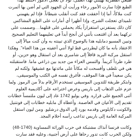
طبعي الفطرية تهيئني لهذا العمل، لولا أن تعجل الأمور اختلط بهذا
الطبع فإذا سارت الأمور رخاء ورأيت أن الجهود التي لم أضن بها أثمرت
كنت ملاكاً، أما إذا أخفقت فقد كنت أنقلب شيطاناً. فإذا لم يفهمني
تلميذاي تعجلت الشرح، وإذا أظهرا أي أمارات على الطبع المشاكس
كان ذلك يستفزني استفزازاً يكاد يحملني على قتلهما....وصممت على
تركهما بعد أن اقتنعت بأنني لن أنجح أبداً في تعليمهما التعليم الصحيح.
وتبين المسيو دمابليه هذا بالوضوح الذي تبينته به وأن كنت ميالاً إلى
الاعتقاد بأنه ما كان ليطردني قط لولا أنني أعفيته من هذا العناء". وهكذا
استقل مركبة البريد قافلاً إلى شامبري بعد أن استقال وهو حزين، أو
طرد طرداً كريماً. والتمس العزاء من جديد بين ذراعي ماما. فاستقبلته
هي في تلطف وأفسحت له مكاناً على مائدتها مع عشيقها. ولكنه لم
يكن سعيداً في هذا الموقف، فأغرق نفسه في الكتب والموسيقى،
وابتكر طريقة للتدوين الموسيقي تستخدم الأرقام بدلاً من الرموز. ولما
عزم على الذهاب إلى باريس وعرض اختراعه على أكاديمية العلوم
أثنى الجميع على قراره. وفي يوليو 1742 عاد إلى ليون ملتمساً خطابات
تقديم إلى الأعيان في العاصمة. وأعطاه آل مابليه خطابات إلى فونتنيل
والكونت دكايلوس وقدمه بورد إلى الدوق درشليو. ومن ليون استقل
المركبة العامة إلى باريس تداعب رأسه أحلام المجد.
وكانت فرنسا آنذاك مشتبكة في حرب الوراثة النمساوية (1740-48)
ولكن الحرب كانت تدور رحاها على أرض أجنبية، وعليه فقد سارت