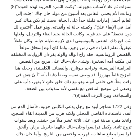
سنوات ثم عاد لأسباب مجهولة، "وكنت الثمرة الحزينة لهذه العودة"(8)
وماتت الأم بحمى النفاس بعد أسبوع من مولد جان جاك "جئت إلى
العالم أحمل إمارات قليلة جداً على الحياة، بحيث لم يكن هناك كبير
أمل في الإبقاء عليّ". وكفلته خالة له وأنقذته، وهو عمل "أغتفره لك
دون تحفظ" على حد قوله. وكانت الخالة يجيد الغناء والترتيل، ولعلها
بثت فيع ذلك الشغف بالموسيقى الذي لازمه طيلة حياته. وكان طفلاً
عبقرياً، تعلم القراءة في زمن وجيز، ولما كان أبوه إسحاق مولعاً
بالقصص الرومانسية، فقد راح الوالد والولد يقرءان الروايات المختلفة
في مكتبه أمه الصغيرة. ونشئ جان-جاك على مزيج من القصص
الغرامية الفرنسية، وتراجم بلوتارخ، والفضائل الكلفينية، وجعله هذا
المزيج قلقاً مهزوزاً. قد وصف نفسه وصفاً دقيقاً بأنه "أبيٌ هش في
وقت معاً، في خلقي أنوثة وهو مع ذلك خلق عاتٍ لا يقهر، دأب على
وضعي في موضع التناقض مع نفسي لأنه متذبذب بين الضعف
والشجاعة، وبين الترف العفة(9)".
وفي 1722 تشاجر أبوه مع رجل يدعى الكابتن جوتيه، فأسال الدم من
أنفه، فاستدعاه القاضي المحلي ولكنه هرب من المدينة اتقاء السجن،
واتخذ مقره مدينة نيون على ثلاثة عشر ميلاً من جنيف. وبعد سنوات
تزوج ثانية. وكفل فرانسوا وجان-جاك خالهما جابريل برنار. وألحق
فرانسوا بصانع ساعات، فهرب، واختفى من التاريخ. وأما جان-جاك