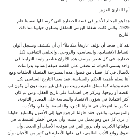
أيها القارئ العزيز
هذا هو المجلد الأخير في قصة الحضارة التي كرسنا لها نفسينا عام
1929، والتي كانت شغلنا اليومي الشاغل وسلوى حياتينا منذ ذلك
التاريخ.
لقد كان هدفنا أن نؤلف "تاريخاً متكاملاً" أي أن نكتشف ونسجل ألوان
النشاط الاقتصادي، والسياسي، والروحي، والخلقي الثقافي، لكل
حضارة، في كل عصر، بوصف هذه الألوان عناصر وثيقة الترابط في
واحد يسمي الحياة، ثم نضفي على القصة صبغة إنسانية بدراسات
للأبطال في كل فصل من فصول هذه المسرحية المتصلة الحلقات ومع
أننا نسلم بأهمية الحكم والسياسة، فقد سقنا التاريخ السياسي لكل
حقبة ودولة كما تساق خلفية رويت من قبل غير مرة، دون أن يكون لب
القصة أو روحها، وتركز جل اهتمامنا على تاريخ العقل. ومن ثم كان
أكثر اعتمادنا في شؤون الاقتصاد والسياسة على المصادر الثانوية،
بعكس ما انتهجناه في تناولنا للدين، والفلسفة، والعلم، والأدب،
والموسيقى، والفن، فقد حاولنا الرجوع فيها إلى الأصول والمنابع: حاولنا
أن نرى كل دين وهو يعمل في منبته، وأن ندرس أخطر الفلسفات في
مؤلفاتها الكبرى، وأن نزور الفن في موقعه الأصلي أو الجديد، وأن
نتذوق روائع الأدب العالمي، في لغاتها الأصلية في كثير من الأحيان، وأن