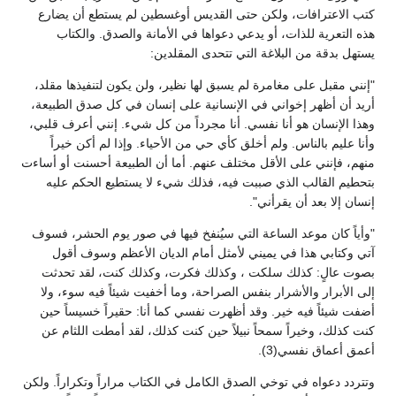
كتب الاعترافات، ولكن حتى القديس أوغسطين لم يستطع أن يضارع
هذه التعرية للذات، أو يدعي دعواها في الأمانة والصدق. والكتاب
يستهل بدقة من البلاغة التي تتحدى المقلدين:
"إنني مقبل على مغامرة لم يسبق لها نظير، ولن يكون لتنفيذها مقلد،
أريد أن أظهر إخواني في الإنسانية على إنسان في كل صدق الطبيعة،
وهذا الإنسان هو أنا نفسي. أنا مجرداً من كل شيء. إنني أعرف قلبي،
وأنا عليم بالناس. ولم أخلق كأي حي من الأحياء. وإذا لم أكن خيراً
منهم، فإنني على الأقل مختلف عنهم. أما أن الطبيعة أحسنت أو أساءت
بتحطيم القالب الذي صببت فيه، فذلك شيء لا يستطيع الحكم عليه
إنسان إلا بعد أن يقرأني".
"وأياً كان موعد الساعة التي سيُنفخ فيها في صور يوم الحشر، فسوف
آتي وكتابي هذا في يميني لأمثل أمام الديان الأعظم وسوف أقول
بصوت عالٍ: كذلك سلكت ، وكذلك فكرت، وكذلك كنت، لقد تحدثت
إلى الأبرار والأشرار بنفس الصراحة، وما أخفيت شيئاً فيه سوء، ولا
أضفت شيئاً فيه خير. وقد أظهرت نفسي كما أنا: حقيراً خسيساً حين
كنت كذلك، وخيراً سمحاً نبيلاً حين كنت كذلك، لقد أمطت اللثام عن
أعمق أعماق نفسي(3).
وتتردد دعواه في توخي الصدق الكامل في الكتاب مراراً وتكراراً. ولكن