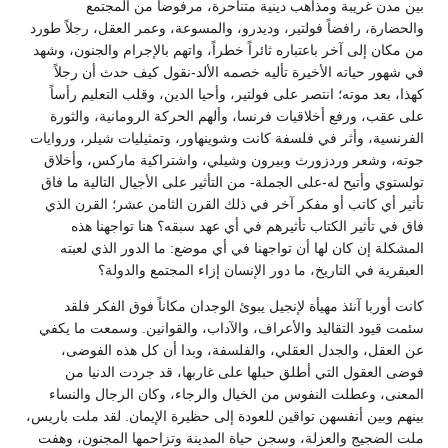
بين مدن غريبة ومذاهب دينية متناحرة، مرفوضاً من المجتمع
والحضارة، رافضاً فولتير، وديدرو، والمسوعة، وعمر العقل، رجلاً طورد
من مكان إلى آخر باعتباره ثائراً خطراً، واتهم بالإجرام والجنون، وشهد
في شهور حياته الأخيرة تأليه خصمه الألد-نقول كيف حدث أن رجلاً
كهذا، بعد موته؛ انتصر على فولتير، وأحيا الدين، وقلب التعليم رأساً
على عقب، ورفع أخلاقيات فرنسا، وألهم الحركة الرومانية، والثورة
الفرنسية، وأثر في فلسفة كانت وشوينهاور، وتمثيليات شيلر، وروايات
جوته، وشعر وردزورث وبيرون وشيلي، واشتراكية ماركس، وأخلاق
تولستوي وأتيح له-على الجملة- من التأثير على الأجيال التالية ما فاق
تأثير أي كاتب أو مفكر آخر في ذلك القرن الثامن عشر؛ القرن الذي
فاق في تأثير الكتاب تأثيرهم في أي عهد سبقه؟ هنا تواجهنا هذه
المشكلة إن كان لها أن تواجهنا في أي موضع: ما الدور الذي لعبته
العبقرية في التاريخ، ما دور الإنسان إزاء المجتمع والدولة؟
كانت أوربا آنئذ مهيأة لإنجيل يبوئ الوجدان مكاناً فوق الفكر فلقد
سئمت قيود التقاليد والأعراف، والآداب، والقوانين. وسمعت ما يكفي
عن العقل، والجدل العقلي، والفلسفة، وبدا أن كل هذه الفوضى،
فوضى العقول التي أطلق حبلها على غاربها، قد جردت الدنيا من
المعنى، وعطلت النفوس من الخيال والرجاء، وكان الرجال والنساء
بينهم وبين أنفسهن تواقين للعودة إلى حظيرة الإيمان. لقد ملت باريس،
ملت الضجيج والعزلة، وسجن حياة المدينة وتزاحمها المجنون، وهفت