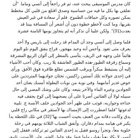
كان مدرس الموسيقى يبحث عنه، ثم فر راجعاً إلى آنسي وماما. "أن
تعلقي بها بكل ما فيه من حساسية وصدق اقتلع من قلبي كل مخطط
يمكن تصوره وكل حماقات الطموح. فلم أر سعادة في غير العيش
بقربها، وما كنت لأخطو خطوة دون أن أشعر أن المسافة بيننا قد
بعدت(31)". ولكن علينا أن نذكر أنه لم يتجاوز يومها الثامنة عشرة.
فلما وصل إلى آنسي وجد أن المدام قد رحلت إلى باريس ولا أحد
يعرف متى تعود. وأحس أنه وحيد مهجور، فراح ينفق اليوم تلو اليوم
هائماً على وجهه في الريف، يتأسى بالمنظر إلى ألوان الربيع المشرقة
وسماع زقزقة الطيور-هذه الطيور العاشقة بلا ريب. وكان أحب الأشياء
إليه أن يستيقظ مبكراً ويرقب الشمس تطلع ظافرة فوق الأفق. ورأى
في إحدى جولاته تلك آنستين راكبتين، تحثان جواديهما المترددين على
خوض غدير أمامهما. وفي نوبة من نوبات البطولة أمسك بعنان أحد
الجوادين وعبره الماء والآخر يتبعه. وكان على وشك المضي إلى حال
سبيله لولا أن الفتاتين أصرتا على أن يصحبهما إلى كوخ يجفف فيه
حذاءه وجواربه، فوثب على ظهر أحد الجوادين خلف الآنسة ج. تلبية
لدعوتها "فلما اضطررت إلى الإمساك بها لأستقر في مكاني راح قلبي
يدق وكانت دقاته من العنف بحيث أحست بها"(32) في تلك اللحظة بدأ
يكبر في هيامه بمدام دفاران. وأنفق الشباب الثلاثة يومهم في رحلة
خلوية معاً، وتجرأ روسو فقبل يد إحدى الفتاتين ثم تركتاه، فقفل إلى
آنسي لا يكاد يعبأ بغياب ماما عنها. وقد حاول العثور على الآنستين ثانية،