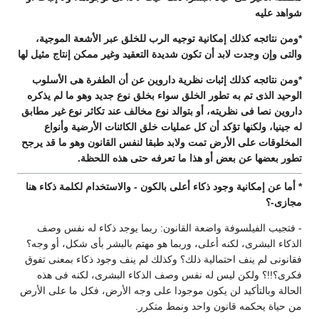
شواهد عليه
*ومن نتائجه كذلك إمكانية توجيه الرب للخلق عبر الأشعة الموجية،
والتى وإن وجدت لابد أن تكون شديدة التعقيد وغير ممكن إنتاج مثيل لها
*ومن نتائجه كذلك إثبات نظرية داروين عن أن الطفرة هى الأسلوب
الوحيد الذى تم به تطور الخلق سواء بخلق نوع جديد وهو ما لم يذكره
داروين نصا فى نظريته، أو بتوالد نوع مخالف عند تكاثر نوع غير مطابق
له جينيا، ولكنها تؤكد أن كل عمليات خلق الكائنات الأرضية وأنواع
المخلوقات على الأرض تمت ولابد طبقا لنفس القانون وهو ما قد يرجح
تطور بعضها عن بعض أو هذا ما تعرفه حتى هذه اللحظة.
* أما عن إمكانية وجود ذكاء أعلى بالكون - والاستخدام لكلمة ذكاء هنا
مجازى-؟
- فتجيب الفيلسوفة واضعة القانون: ربما يوجد ذكاء له نفس وصف
الذكاء البشرى، لكنه أعلى، وربما هو مهتم بالبشر بأى شكل، أو وجه؟
فقانونى لم ينف احتمالية ذلك؟ وكذلك لم ينف وجود ذكاء بمعنى تفوق
فكرى؟!!؟ ولكن ليس له نفس وصف الذكاء البشرى، لكنه فى هذه
الحالة وبالتأكيد لن يكون موجودا على وجه الأرض، فكل ما على الأرض
من حياة يحكمه قانون واحد ونمط متكرر.