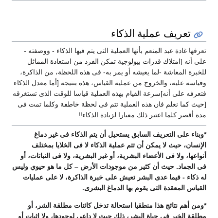
تعريف عملية الذكاء
تعرفها غادة عبد المنعم بأنها العملية التى يتم فيها الذكاء - ووصفته -
على أنه [امتلاك قدرات بيولوجية تمكن الفرد من استعادة المماثل
للخبرة المعاشة -لما يعيشه أو يمر به- فى هذه اللحظة، من الذاكرة،
وقياسه عليه، والخروج من عملية القياس، هذه بنتيجة [أما معدل الذكاء
فتعرفه على أنه]سرعة القيام بهذه العملية قياسا للوقت الذى تستغرقه
[حيث كما نعلم فان هذه العملية تتم فى لحظة خاطفة وكلما تمت فى
مدة أقصر كلما اعتبر ذلك معيارا لزيادة الذكاء!!
*وبناء على التعريف السابق يستحيل أن يتم الذكاء فى غير دماغ
الإنسان، حيث لا يمكن أن تتم عملية الذكاء لا فى الخلايا بمختلف
أنواعها، ولا فى الأعضاء البشرية، أو غير البشرية، ولا فى النباتات، أو
فى الجماد. حيث أن كثير من موجودات الأرض – كل ما هو حيوي وليس
له ذكاء - فيما عدى البشر تعيش على خبرة الذاكرة، لا على عمليات
القياس المعقدة التى يقوم بها الدماغ البشرى.
*ومن أهم نتائج هذا منطقيا استحالة تدخل كائنات مطلقة الشر، أو
مطلقة الخير فى حياة البشر، ذلك حيث لا داعى لوجودها، ولا إثبات أو