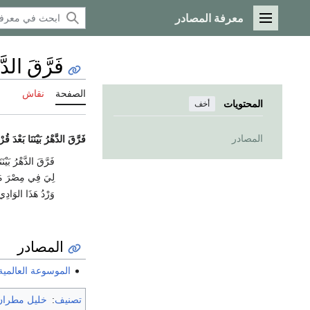
معرفة المصادر
القائمة الرئيسية
فَرَّقَ الد
الصفحة
نقاش
المحتويات
أخف
المصادر
فَرَّقَ الدَّهْرُ بَيْنَنَا بَعْدَ قُ
فَرَّقَ الدَّهْرُ بَيْنَ
لِيَ فِي مِصْرَ مَا 
وَرْدُ هَذَا الوَادِ
المصادر
الموسوعة العالمية
تصنيف
:
خليل مطران