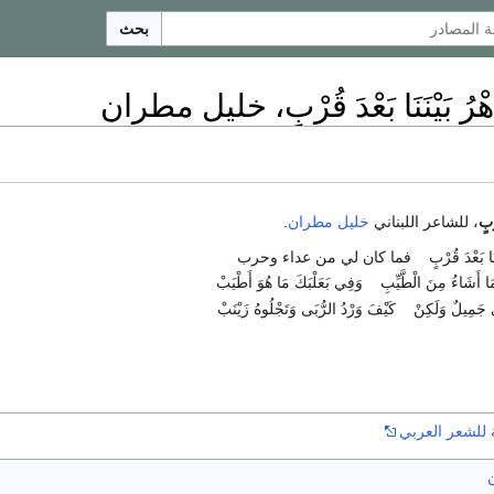
بحث
َّهْرُ بَيْنَنَا بَعْدَ قُرْبٍ، خليل مطران
رْبٍ
، للشاعر اللبناني
خليل مطران
.
نَا بَعْدَ قُرْبٍ
فما كان لي من عداء وحرب
أَشَاءُ مِنَ الْطَّيِّبِ
وَفِي بَعَلْبَكَ مَا هُوَ أَطْيَبْ
ي جَمِيلٌ وَلَكِنْ
كَيْفَ وَرْدُ الرُّبَى وَتَجْلُوهُ زَيْنَبْ
 للشعر العربي