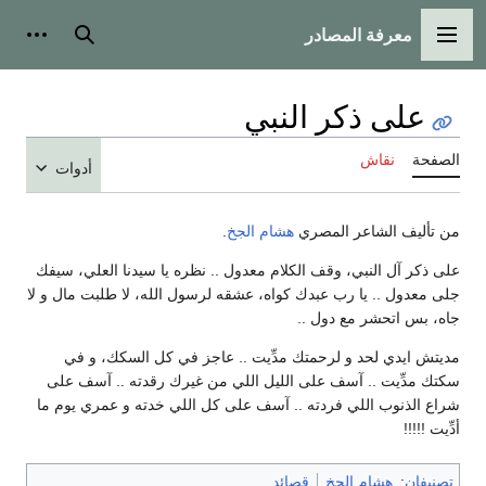
معرفة المصادر
القائمة الرئيسية
بحث
أدوات
على ذكر النبي
الصفحة
نقاش
أدوات
من تأليف الشاعر المصري
هشام الجخ
.
على ذكر آل النبي، وقف الكلام معدول .. نظره يا سيدنا العلي، سيفك
جلى معدول .. يا رب عبدك كواه، عشقه لرسول الله، لا طلبت مال و لا
جاه، بس اتحشر مع دول ..
مديتش ايدي لحد و لرحمتك مدِّيت .. عاجز في كل السكك، و في
سكتك مدِّيت .. آسف على الليل اللي من غيرك رقدته .. آسف على
شراع الذنوب اللي فردته .. آسف على كل اللي خدته و عمري يوم ما
أدِّيت !!!!!
تصنيفان
:
هشام الجخ
قصائد