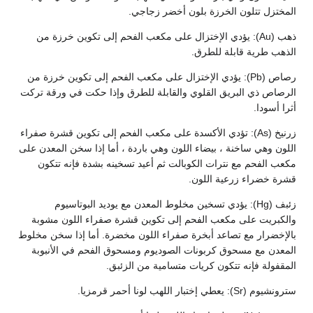
المختزل تتلون الخرزة بلون أخضر زجاجي.
ذهب (Au): يؤدي الإختزال على مكعب الفحم إلى تكوين خرزة من
الذهب طرية قابلة للطرق.
رصاص (Pb): يؤدي الإختزال على مكعب الفحم إلى تكوين خرزة من
الرصاص ذي البريق القلوي والقابلة للطرق وإذا حكت في ورقة تركت
أثرا أسودا.
زرنيخ (As): تؤدي الأكسدة على مكعب الفحم إلى تكوين قشرة صفراء
اللون وهي ساخنة ، بيضاء اللون وهي باردة ، أما إذا سخن المعدن على
مكعب الفحم مع نترات الكوبالت ثم أعيد تسخينه بشدة فإنه تتكون
قشرة خضراء زرعية اللون.
زئبف (Hg): يؤدي تسخين مخلوط المعدن مع يوديد البوتاسيوم
والكبريت على مكعب الفحم إلى تكوين قشرة صفراء اللون مشوبة
بالإخضرار مع تصاعد أبخرة صفراء اللون مخضرة. أما إذا سخن مخلوط
المعدن مع مسحوق كربونات الصوديوم ومسحوق الفحم في الأنبوبة
المقفولة فإنه تتكون كريات متسامية من الزئبق.
سترونشيوم (Sr): يعطي إختبار اللهب لونا أحمر قرمزيا.