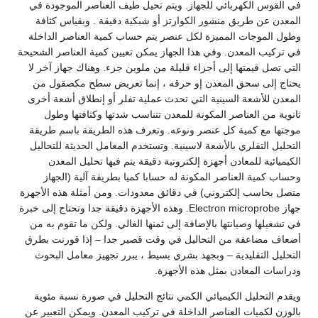
في القوس الكهربائي للجهاز. ويتم تحيل طيف العناصر الموجودة في
المعدن عن طريق منشور الكوارتز أو شبكية دقيقة . وبقياس كثافة
وطول الموجات المميزة لكل عنصر يتم حساب كمية العناصر الداخلة
في تركيب المعدن. وفي هذا الجهاز يمكن تعيين كمية العناصر الشحيحة
التي تصل قيمتها إلى أجزاء قليلة من ملوين جزء. وهناك جهاز آخر لا
يحتاج إلى سحق المعدن إو حرقه ، إنما تعريض سطح مكصقول من
المعدن للأشعة السينية التي تحدث عملية تفلر أو إنطلاق أشعة أخرى
ثانوية من العناصر المكونة للمعدن تتناسب شدتها وكثافتها وطول
موجتها مع كمية كل عنصر ونوعه. وتعرف هذه الطريقة باسم طريقة
التحليل التفلري بالأشعة لاسينية. وتستخدم المعامل الحديثة للتحاليل
الكيميائية للمعادن أجهزة إلكترونية دقيقة يتم فيها تحليل المعدن
وحساب كمية العناصر المكونة له حسابا كميا بطريقة آلية (الجهاز
متصل بحاسب إلكتروني) في دقائق معدودات. ومن أمثلة هذه الأجهزة
جهاز Electron microprobe. وهذه الأجهزة دقيقة جدا وتحتاج إلى خبرة
في تشغيلها وصيانتها بالإضافة إلى ثمنها الغالي. ولكن ما تقوم به من
أضعاف مضاعفة من التحاليل في وقت قصير جدا – إذا قورنت بطرق
التحليل التقليدية – وبجهد بشري بسيط ، يبرر تجهيز معامل البحوث
ودراسات المعادن بمثل هذه الأجهزة.
ويقدم التحليل الكيميائي الكمي نتائج التحليل في صورة نسبة مئوية
بالوزن لكميات العناصر الداخلة في تركيب المعدن. ويمكن التعبير عن