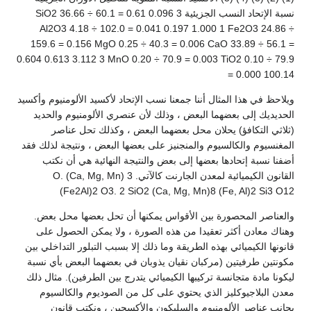
نسبة الإتحاد النسب الجزيئية SiO2 36.66 ÷ 60.1 = 0.61 0.096 3
Al2O3 4.18 ÷ 102.0 = 0.041 0.197 1.000 1 Fe2O3 24.86 ÷
159.6 = 0.156 MgO 0.25 ÷ 40.3 = 0.006 CaO 33.89 ÷ 56.1 =
0.604 0.613 3.112 3 MnO 0.20 ÷ 70.9 = 0.003 TiO2 0.10 ÷ 79.9
= 0.000 100.14
ويلاحظ في هذا المثال أننا جمعنا نسب الإتحاد لأكسيد الألومنيوم وأكسيد
الحديديك إلى بعضهما البعض ، وذلك لأن عنصري الألومنيوم والحديد
(ثلاثي التكافؤ) يحلان محل بعضهما البعض ، وكذلك تحل عناصر
المغنسيوم والكالسيوم والمنجنيز على بعضها البعض ، ونتيجة لذلك فقد
أضفنا نسبة إتحادها بعضها إلى بعض والنتيجة النهائية هي أن نكتب
القانون الكيميائية لمعدن الجارنت كالآتي. 3 (Ca, Mg, Mn) O.
(Fe2Al)2 O3. 2 SiO2 (Ca, Mg, Mn)8 (Fe, Al)2 Si3 O12
والعناصر المحصورة بين الأقواس يمكنها أن تحل بعضها محل بعض.
وهناك معادن أكثر تعقيدا من هذه الصورة ، ولا يمكن الحصول على
قانونها الكيميائي بهذه الطريقة وما ذلك إلا بسبب التبلور التداخلي بين
مكونتين طرفيتين (مركبان نقيان يذوبان في بعضهما البعض بأي نسبة
ليكونا مادة متجانسة تركيبها الكيميائي يتدرج بين الطرفين). مثال ذلك
معدن البلاجيوكليز الذي يحتوي على كل من الصوديوم والكالسيوم
بجانب عناصر الألومنيوم والسليكون والأكسجين ، ونكتب قانون