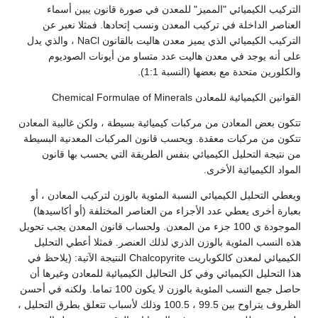
التركيب الكيميائي "المميز" للمعدن في صورة قانون يبين أسماء
العناصر الداخلة في تركيب المعدن ونسب إتحادها. فمثلا نعبر عن
التركيب الكيميائي الذي يميز معدن هاليت بالقانون NaCl ، والذي يدل
على أنه يوجد في معدن هاليت عدد متساو من أيونات الصوديوم
والكلورين متحدة مع بعضها (النسبة 1:1).
القوانين الكيميائية للمعادن Chemical Formulae of Minerals
تتكون بعض المعادن من مركبات كيميائية بسيطة ، ولكن غالبية المعادن
تتكون من مركبات معقدة. ويحسب قانون المركبات المعدنية البسيطة
من نتيجة التحليل الكيميائي بنفس الطريقة التي يحسب بها قانون
المواد الكيميائية الأخرى.
ويعطي التحليل الكيميائي النسبة المئوية بالوزن لتركيب المعادن ، أو
بعبارة أخرى يعطي عدد الأجزاء من العناصر المختلفة (أو أكاسيدها)
الموجودة ي 100 جزء من المعدن. ولحساب قانون المعدن يجب تحويل
هذه النسب المئوية بالوزن الذري لذلك العنصر. فمثلا أعطي التحليل
الكيميائي لمعدن كالكوباريت Chalcopyrite النتيجة الآتية: (يلاحظ في
هذا التحليل الكيميائي وفي كل التحاليل الكيميائية للمعادن وغيرها أن
حاصل جمع النسب المئوية بالوزن لا يكون 100 تماما. ولكنه في أحسن
الظروف يتراوح بين 99.5 ، 100.5 وذلك لأسباب تتعلق بطرق التحليل ،