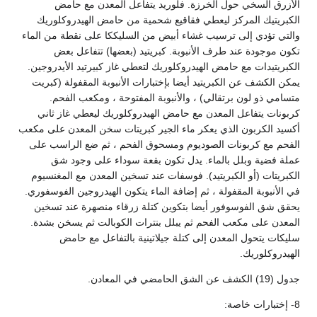
الأزرق السخي حول الخرزة. فلوريد يتفاعل المعدن مع حامض
الكبريتيك المركز ليعطي فقاقيع شحمية من حامض الهيدروكلوريك
والتي تؤدي إلى ترسيب غشاء أبيض من السليككا على نقطة من الماء
تكون موجودة عند طرف الأنبوبة. كبريتيد (بعضها) تتفاعل بعض
الكبريتيدات مع حامض الهيدروكلوريك لتعطي غاز كبيرتيد الأيدروجين.
يمكن الكشف عن الكبريتيد أيضا بإختبارات الأنبوبة المقفولة (كبريت
متسامي ذو لون برتقالي) ، والأنبوبة المفتوحة ، ومكعب الفحم.
كربونات يتفاعل المعدن مع حامض الهيدروكلوريك ليعطي غاز ثاني
أكسيد الكربون الذي يعكر ماء الجير كبريتات سخن المعدن على مكعب
الفحم مع كربونات الصوديوم ومسحوق الفحم ، ثم ضع الراسب على
عملة فضية وبلل بالماء. يدل تكون بقعة سوداء على وجود شق
الكبريتات (أو الكبريتيد). فوسفات عند تسخين المعدن مع المغنسيوم
في الأنبوبة المقفولة ، ثم إضافة الماء يتكون الهيدروجين الفوسفوري.
يحقق شق الفوسوفور أيضا بتكوين كتلة زرقاء منصهرة عند تسخين
المعدن على مكعب الفحم ثم يبلل بنترات الكوبالت ثم يسخن بشدة.
سليكات يتحول المعدن إلى كتلة جيلاتينية بالتفاعل مع حامض
الهيدروكلوريك.
جدول (19) الكشف عن الشق الحامضي في المعادن.
8- إختبارات خاصة: