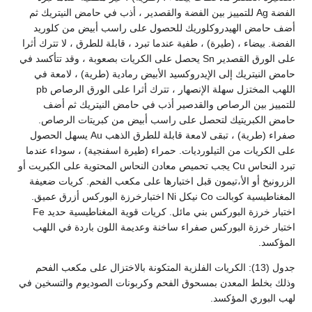
الفضة Ag للتمييز بين الفضة والقصدير ، أذب في حامض النيتريك ثم
أضف حامض الهيدروكلوريك للحصول على راسب أبيض من كلوريد
الفضة. بيضاء ، (طيرة) ، طفية عندما تبرد ، قابلة للطرق ، لا تترك أثرا
على الورق القصدير Sn يحصل على الكريات بصعوبة ، وقد تتأكسد في
حامض النيتريك إلى الإيدروكسيد الأبيض رمادية (طرية) ، لامعة في
اللهب المختزل سهلة الإنصهار ، تترك أثرا على الورق الرصاص pb
للتمييز بين الرصاص والقدصير أذب في حامض النيتريك ثم أضف
حامض الكبريتيك لتحصل على راسب أبيض من كبريتات الرصاص.
صفراء (طرية) ، تبقى لامعة قابلة للطرق الذهب Au يسهل الحصول
على الكريات من التيلورديات. حمراء (طيرة اسفنجية) ، سوداء عندما
تبرد النحاس Cu يجب تحميص معادن النحاس المحتوية على الكبريت أو
الزرونيخ أو الأ،تيمون قبل اختبارها على مكعب الفحم. كريات ضعيفة
المغناطيسية كوبالت Co نيكل Ni اختبارخرزة البوركس أزرق عميق.
اختبار خرزة البوركس بني مائل. كريات قوية المغناطيسية حديد Fe
اختبار خرزة البوركس صفراء ساخنة وعديمة اللون باردة في اللهب
المؤكسد.
جدول (13): الكريات الفلزية المتكونة بالاختزال على مكعب الفحم
وذلك بخلط المعدن بمسحوق الفحم وكربونات الصوديوم والتسخين في
لهب البوري المؤكسد.