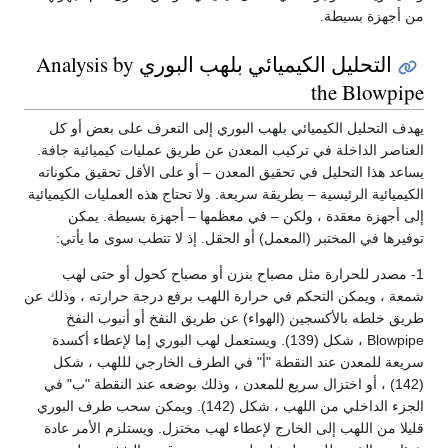
من أجهزة بسيطة.
التحليل الكيميائي بلهب البوري Analysis by
the Blowpipe
يهدف التحليل الكيميائي بلهب البوري إلى التعرف على بعض أو كل
العناصر الداخلة في تركيب المعدن عن طريق عمليات كيميائية جافة.
يساعد هذا التحليل في تحقيق المعدن – أو على الأقل تحقيق مكوناته
الكيميائية الرئيسية – بطريقة سريعة. ولا تحتاج هذه العمليات الكيميائية
إلى أجهزة معقدة ، ولكن – في معظمها – أجهزة بسيطة. يمكن
توفيرها في المختبر (المعمل) أو الحقل. إذ لا تتطب سوى ما يأتي:
1- مصدر للحرارة مثل مصباح بنزن أو مصباح كحول أو حتى لهب
شمعة ، ويمكن التحكم في حرارة اللهب برفع درجة حرارته ، وذلك عن
طريق خلطه بالأكسجين (الهواء) عن طريق النفخ أو أنبوب النفخ
Blowpipe ، شكل (139). ويستعمل لهب البوري إما لإعطاء أكسدة
سريعة للمعدن عند النقطة "أ" في الطرف الخارجي لللهب ، شكل
(142) ، أو اختزال سريع للمعدن ، وذلك بوضعه عند النقطة "ب" في
الجزء الداخلي من اللهب ، شكل (142). ويمكن سحب طرف البوري
قليلا من اللهب إلى الخارج لإعطاء لهب مختزل. ويستلزم الأمر عادة