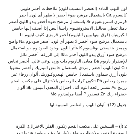
لون اللهب المادة (العنصر المسبب للون) ملاحظات أحمر طوبي
كالسيوم Ca باستعمال مرشح ضوء أخضر لا يظهر أي لون. أحمر
قرمزي استرونشيوم Sr باستعمال مرشح ضوء أخضر يبدو اللون أصفر
باهتا. تعطي محاليل الاسترونشيوم راسبا أبيض إذا أضيف إليها حامض
الكبريتيك (فرق بينها وبين الليثيوم) أحمر قرمزي كثيف ليثيوم Li
باستعمال مرشح ضوء أخضر لا يظهر أي لون. أصفر صوديوم Na واضح
ومميز. بنفسجي بوتاسيوم K يتأثر اللون بوجود الصوديوم ، وباستعمال
مرشح ضوء أزرق يبدو اللون أحمر مائلا إلى الزرقة. أخضر مائل
للإصفرار باريوم Ba معادن الباريوم ذات وزن نوعي عالي. أخضر نحاس
Cu لون اللهب أخضر زمردي باستعمال حامض النيتريك وأخضر مشوبا
بلون أزرق سماوي باستمعال حامض الهيدروكلوريك. ألوان زرقاء غير
مميزة رصاص Pb تتكون كرات الرصاص بالاختزال على مكعب الفحم.
زرنيخ As تنتشر رائحة الثوم أثناء احتراق المعدن أنتيمون Sb ألوان
خضراء زنك Zn فسفور P أيضا موليبدنوم Mo
جدول (12): ألوان اللهب والعناصر المسببة لها
2 (أ) – التسخين على مكعب الفحم (تكيون الفلز بالاختزال): الكرة
الصغيرة العنصر ملاحظات بيضاء ، (طرية) ، غير مطفية عندما تبرد