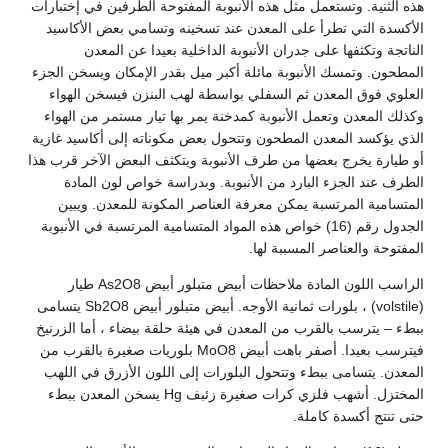
هذه الثنية. وتستعمل مثل هذه الأنبوبة المفتوحة الطرفين في إختبارات
الأكسدة التي تطرأ على المعدن عند تسخينه وتسامي بعض الأكاسيد
الناتجة وتكثفها على جدران الأنبوبة الداخلية بعيدا عن المعدن
المطحون. وتمسك الأنبوبة مائلة أكبر ميل بقدر الإمكان ويسخن الجزء
العلوي فوق المعدن ثم السفلي بواسطة لهب البنزن فيسخن الهواء
وكذلك المعدن وتعمل الأنبوبة كمدخنة يمر بها تيار مستمر من الهواء
الذي يؤكسد المعدن المطحون وتتحول بعض مكوناته إلى أكاسيد غازية
أو طيارة يخرج بعضها من طرف الأنبوبة ويتكثف البعض الآخر قرب هذا
الطرف عند الجزء البارد من الأنبوبة. وبدراسة خواص لون المادة
المتسامية المرتسبة يمكن معرفة العناصر المكونة للمعدن. ويبين
الجدول رقم (16) خواص هذه المواد المتسامية المرتسبة في الأنبوبة
المفتوحة والعناصر المسببة لها.
الراسب اللون المادة ملاحظات أبيض متبلور أبيض As2O8 طيار
(volstile) ، بلورات ثمانية الأوجه. أبيض متبلور أبيض Sb2O8 يتسامى
ببطء – يترسب بالقرب من المعدن في هيئة حلقة بيضاء ، أما الزرنيخ
فيترسب بعيدا. أصفر باهت أبيض MoO8 بلوريات صغيرة بالقرب من
المعدن. يتسامى ببطء وتتحول البلورات إلى اللون الأزرق في اللهب
المختزل. أشهب فلزي كرات صغيرة زئبف Hg يسخن المعدن ببطء
حتى تنتج أكسدة كاملة.