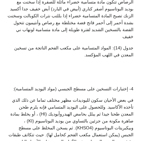
الرصاص تتكون مادة متسامية خضراء مائلة للصفرة إذا سخنت مع
بوديد البوتاسيوم أصفر كناري (أبيض في البارد) أبض خفيف جدا أكسيد
الزنك تصبح المادة المتسامية خضراء إذا بللتب نترات الكوبالت وسخنت
بشدة أحمر إلى أحمر فاتح فضة مختلطة مع رصاص وأنتيمون تتحول
الفضة بالتسخين الشديد لفترة طويلة إلى مادة متسامية لونهاب ني
خفيف
جدول (14): المواد المتسامية على مكعب الفحم الناتجة من تسخين
المعدن في اللهب المؤكسد.
4- إختبارات التسخين على مسطح الجبسي (مواد اليوديد المتسامية):
في بعض الأحيان سكون لليوديدات مظهر مختلف تماما عن ذلك الذي
تأخذه الأكاسيد. وللحصول على اليوديد المتسامي فإنه يلزم طحن
المعدن طحنا جيدا ثم يبلل بحامض الهيدروأيوديك (HI) ، أو يخلط بمادة
صاهرة مكونة من جزئين بالتساوي من يوديد البوتاسيوم (KI) ،
وبيكبريتات البوتاسيوم (KHSO4). ثم يسخن المخلظ على مسطح
الجبس (يمكن استعمال مكعب الفحم كحامل لها). حيث تتكاثف طبقات