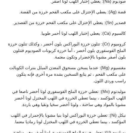
صوديوم (Na): يعطي إختبار اللهب لونا أصفر.
فضة (Ag): يعطي الإختزال على مكعب الفحم خرزة من الفضة.
قصدير (Sn): يعطي الإختزال على مكعب الفحم خرزة من القصدير.
كالسيوم (Ca): يعطي إختبار اللهب لونا أحمر طوبيا.
كروميوم (Cr): تتلون خرزة البوراكس بلون أخضر ، وكذلك تتلون خرزة
الملح الفوسفوري بلون أخضر ، أما خرزة كربونات الصوديوم فتتلون
بلون أصفر مشوبا بالإخضرار وتكون معتمة.
مغنسيوم (Mg): عندما يسخن مسحوق المعدن المبلل بنترات الكوبالت
على مكعب الفحم ، ثم يتابع التسخين بشدة مرة أخرى فإنه يتكون
راسب وردي اللون.
مولبدنوم (Mo): تعطي خرزة الملح الفوسفوري لونا أخضر ناصعا في
اللهب المؤكسد ، بينما تعطي الخرزة في اللهب المختزل لونا أخضر
مشوبا بالمواد وهي ساخنة ، ولونا أخضر سخيا ونقيا وهي باردة.
نيكل (Ni): تعطي خرزة البوراكس لونا بنيا مشوبا بالإحمرار في اللهب
المؤكسد ، بينما تعطي الخرزة في اللهب المختزل لونا رماديا معتما.
يورانيوم (U): تعطي خرزة الملح الفوسفوري لونا أصفر وهي ساخنة