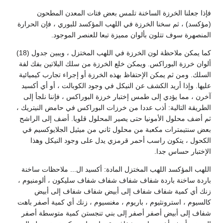
فإذا جعلنا الخرزة الساخنة تلمس بعض فتات المعدن المطحون
(مؤكسد) ، ثم سخنا الخرزة في اللهب المؤكسد للبوري ، فإن الحرارة
المنصهرة سوف تتلون بألوان مميزة تبعا للعنصر الموجود.
كما يمكن ملاحظة لون الخرزة في اللهب المختزل ، ويبين جدول (18)
ألوان خرزة البوراكس. ويمكن خلع الخرزة من سلك البلاتين بفك لفة
السلك. ومن ثم يمكن الإحتفاظ بهذه الخرزة أو إجراء تجارب كيميائية
عليها. وإذا أريد الكشف عن النيكل في وجود الكوبالت ، أو أي أكسيد
آخرن ، مما يؤدي إلى طمس إختبار خرزة البوراكس ، فإننا نلجأ إلى
الطريقة التالية: أذب عددا من خرزات البوراكس في حامض النيتريك ،
ثم أضف محلول الأمونيا حتى يصير المحلول قلويا. أضف إلى الراشح
بعض سنتيمترات مكعبة من محلول ثاني من ميثيل الجلايوكسيم في
الكحول ، يتكون راسب أحمر قرمزي يدل على وجود النيكل وهذا
الإختبار حساس جدا.
اللهب المؤكسد اللهب المختزل المادة: أكسيد ال... ملاحظات ساخنة
باردة ساخنة باردة شفاف شفاف شفاف شفاف سليكون ، ألومنيوم ،
زنك أي كمية شفاف شفاف إلى أبيض شفاف شفاف إلى أبيض
كالسيوم ، استرونثيوم ، باريوم ، مغنسيوم ، زنك أي كمية أصفر باهت
شفاف إلى أبيض أصفر أصفر إلى بني تنجستن كمية متوسطة أصفر