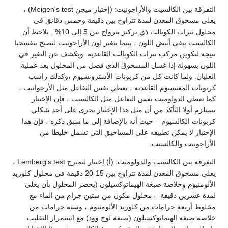
التفرقة بين الكالسيت والأراجونيت: (إختبار ميجن Meigen's test) ،
يغلي مسحوق المعدن لمدة تتراوح بين دقيقة وخمس دقائق في
محلول نترات الكوبالت ذي تركيز يترواح بين 5 إلى 10% . يلاحظ أن
الكالسيت يبقى أبيض اللون ، بينما يتغير لون الأراجونيت ليصبح بنفسجيا
نتيجة لتكوين مركب نترات الكوبالت القاعدية. ويكشف عن التغير في
اللون بسهولة إذا غسل المسحوق الذي فصل من المحلول بعد عملية
الغليان. ولما كانت كل من كربونات الأسترونشيوم ،وكذلك راسب
كربونات المغنسيوم القاعدية ، تعطي نفس التفاعل مثل الأرجوانيت ،
كما يعطي الدولوميت نفس التفاعل مثل الكالسيت ، فإن الإختبار
يستلزم أولا التأكد من أن مثل هذا الإختبار يجرى على أحد شكلي
كربونات الكالسيوم – حيث أنه بالإضافة إلى ما سبق ذكره ، فإن هذا
الإختبار لا يمكن تطبيقه على المساحيق التي تشمل خليطا من
الأراجونيت والكالسيت.
التفرقة بين الكالسيت والدولوميت: (أ) إختبار ليمبرج Lemberg's test ،
يغلى مسحوق المعدن لمدة تتراوح بين 15-20 دقيقة في محلول كلوريد
الألومنيوم وخلاصة صبغة الهيماتوكسيلون (يحضر المحلول بأن يغلى
لمدة عشرين دقيقة – محلول مكون من ستين جرام من الماء مع
مخلوط أربعة جرامات من كلوريد الألومنيوم ، وستة جرامات من
خلاصة صبغة الهيماتوكسيلون (صبغة لوج وود) مع استمرار التقليب