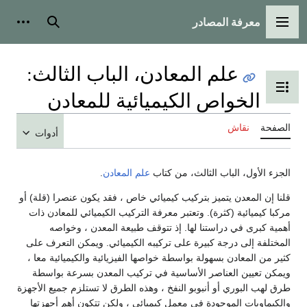
معرفة المصادر
القائمة الرئيسية
بحث
أدوات
علم المعادن، الباب الثالث:
تبديل عرض جدول المحتويات
الخواص الكيميائية للمعادن
الصفحة
نقاش
أدوات
الجزء الأول، الباب الثالث، من كتاب
علم المعادن
.
قلنا إن المعدن يتميز بتركيب كيميائي خاص ، فقد يكون عنصرا (قلة) أو
مركبا كيميائية (كثرة). وتعتبر معرفة التركيب الكيميائي للمعادن ذات
أهمية كبرى في دراستنا لها. إذ تتوقف طبيعة المعدن ، وخواصه
المختلفة إلى درجة كبيرة على تركيبه الكيميائي. ويمكن التعرف على
كثير من المعادن بسهولة بواسطة خواصها الفيزيائية والكيميائية معا ،
ويمكن تعيين العناصر الأساسية في تركيب المعدن بسرعة بواسطة
طرق لهب البوري أو أنبوبو النفخ ، وهذه الطرق لا تستلزم جميع الأجهزة
والكيماويات الموجودة في معمل كيميائي ، ولكن تتكون أهم أجهزتها