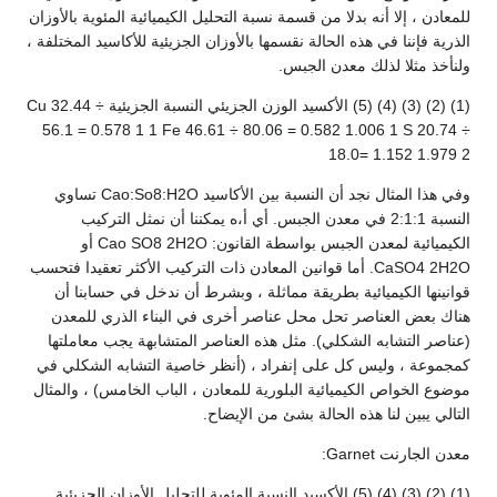
للمعادن ، إلا أنه بدلا من قسمة نسبة التحليل الكيميائية المئوية بالأوزان
الذرية فإننا في هذه الحالة نقسمها بالأوزان الجزيئية للأكاسيد المختلفة ،
ولنأخذ مثلا لذلك معدن الجبس.
(1) (2) (3) (4) (5) الأكسيد الوزن الجزيئي النسبة الجزيئية Cu 32.44 ÷
56.1 = 0.578 1 1 Fe 46.61 ÷ 80.06 = 0.582 1.006 1 S 20.74 ÷
18.0= 1.152 1.979 2
وفي هذا المثال نجد أن النسبة بين الأكاسيد Cao:So8:H2O تساوي
النسبة 2:1:1 في معدن الجبس. أي أ،ه يمكننا أن نمثل التركيب
الكيميائية لمعدن الجبس بواسطة القانون: Cao SO8 2H2O أو
CaSO4 2H2O. أما قوانين المعادن ذات التركيب الأكثر تعقيدا فتحسب
قوانينها الكيميائية بطريقة مماثلة ، وبشرط أن ندخل في حسابنا أن
هناك بعض العناصر تحل محل عناصر أخرى في البناء الذري للمعدن
(عناصر التشابه الشكلي). مثل هذه العناصر المتشابهة يجب معاملتها
كمجموعة ، وليس كل على إنفراد ، (أنظر خاصية التشابه الشكلي في
موضوع الخواص الكيميائية البلورية للمعادن ، الباب الخامس) ، والمثال
التالي يبين لنا هذه الحالة بشئ من الإيضاح.
معدن الجارنت Garnet:
(1) (2) (3) (4) (5) الأكسيد النسبة المئوية للتحليل الأوزان الجزيئية