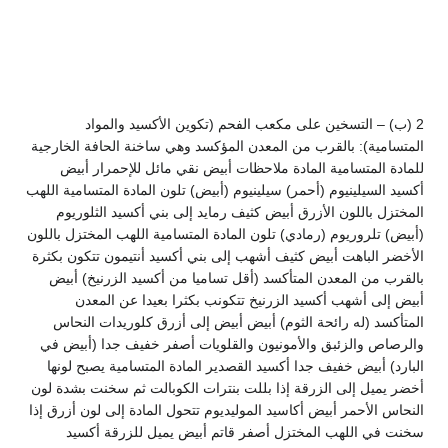
2 (ب) – التسخين على مكعب الفحم (تكوين الأكسيد والمواد
المتسامية): بالقرب من المعدن المؤكسد وهي ساخنة الحافة الخارجية
للمادة المتسامية المادة ملاحظات أبيض نقي مائل للإحمرار أبيض
أكسيد السيلينيوم (أحمر) سيلينيوم (أبيض) تلون المادة المتسامية اللهب
المختزل باللون الأزرق أبيض كثيف رمايد إلى بني أكسيد الثلوريوم
(أبيض) تلروريوم (رمادي) تلون المادة المتسامية اللهب المختزل باللون
الأخضر الباهت أبيض كثيف أشهب إلى بني أكسيد أنتيمون تتكون بكثرة
بالقرب من المعدن المتأكسد (أقل تساميا من أكسيد الزرنيخ) أبيض
أبيض إلى أشهب أكسيد الزرنيخ تتكونب بكثرا بعيدا عن المعدن
المتأكسد (له رائحة الثوم) أبيض أبيض إلى أزرق كلوريدات النحاس
والرصاص والزئبق والأمونيون والقلويات أصفر خفيف جدا (أبيض في
البارد) أبيض خفيف جدا أكسيد القصدير المادة المتسامية يصبح لونها
أخضر يميل إلى الزرقة إذا بللت بنترات الكوبالت ثم سخنت بشدة لون
النحاس الأحمر أبيض أكاسيد الموليديوم تتحول المادة إلى لون أزرق إذا
سخنت في اللهب المختزل أصفر قاتم أبيض يميل للزرقة أكسيد