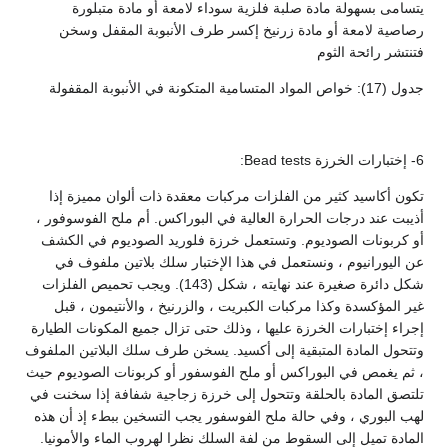
يتسامى بسهولة مادة صلبة فلزية سوداء لامعة أو مادة متبلورة
رصاصية لامعة أو مادة زرنيخ إكسر طرف الأنبوبة المقفل وسخن
فتنتشر رائحة الثوم
جدول (17): خواص المواد المتسامية المتكونة في الأنبوبة المقفولة
6- إختبارات الخرزة Bead tests:
تكون أكاسيد كثير من الفلزات مركبات معقدة ذات ألوان مميزة إذا
أذيبت عند درجات الحرارة العالية في البوراكس. أم ملح الفوسوفور ،
أو كربونات الصوديوم. وتستعمل خرزة فلوريد الصوديوم في الكشف
عن اليورانيوم ، ونستعمل في هذا الإختبار سلك بلاتين ملفوف في
شكل دائرة صغيرة عند نهايته ، شكل (143). ويجب تحميص الفلزات
غير المؤكسدة وكذا مركبات الكبريت ، والزرنيخ ، والأنتيمون ، قبل
إجراء إختبارات الخرزة عليها ، وذلك حتى تزال جميع المكونات الطيارة
وتتحول المادة المتبقية إلى أكسيد. يسخن طرف سلك البلاتين الملفوف
، ثم يغمص في البوراكس أو ملح الفوسفور أو كربونات الصوديوم حيث
تلتصق المادة بالحلقة وتتحول إلى خرزة زجاجية شفافة إذا سخنت في
لهب البوري ، وفي حالة ملح الفوسفور يجب التسخين ببطء إذ أن هذه
المادة تميل إلى السقوط من لفة السلك نظرا لهروب الماء والأمونيا.