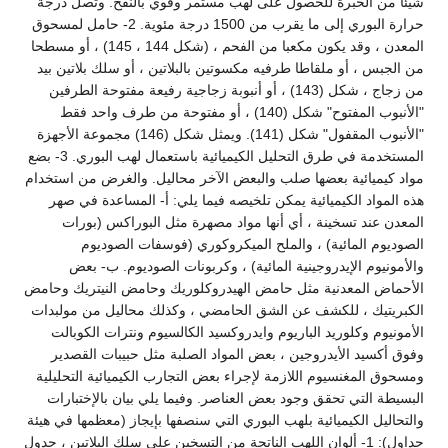
شيئا من الخبرة للحصول على لهب مستمر وقوي بالنفخ. وتصل درجة
حرارة البوري إلى ما يقرب من 1500 درجة مئوية. 2- حامل لمسحوق
المعدن ، وقد يكون مكعبا من الفحم ، (شكل 144 ، 145) ، أو مسطحا
من الجبس ، أو ملقاطا طرفيه مكسوتين بالبلاتين ، أو سلك بلاتين بيد
من زجاج ، شكل (143) ، أو أنبوبة زجاجية رفيعة مفتوحة الطرفين
"الأنبوب المفتوح" شكل (140) ، أو مفتوحة من طرف واحد فقط
"الأنبوب المقفول" شكل (141). ويمثل شكل (146) مجموعة الأجهزة
المستخدمة في طرق التحليل الكيميائية باستعمال لهب البوري. 3- بضع
مواد كيميائية بعضها صلب والبعض الآخر محاليل. والغرض من استخدام
هذه المواد الكيميائية يمكن تلخيصه فيما يلي: أ‌- المساعدة في صهر
المعدن عند تسخينة ، أي أنها مواد مصهرة مثل البوراكس (بورات
الصوديوم المائية) ، والملح الميكروكوري (فوسفات الصوديوم
والأمونيوم الإيدروجينية المائية) ، وكربونات الصوديوم. ب‌- بعض
الأحماض المعدنية مثل حامض الهيدروكلوريك وحامض النيتريك وحامض
الكبريتيك ، للكشف عن الشق الحامضي ، وكذلك محاليل من مولبدات
الأمونيوم وكلوريد الباريوم وايدروكسيد الكالسيوم ونترات الكوبالت
وفوق أكسيد الأيدروجين ، بعض المواد الصلبة مثل حبيبات القصدير
ومسحوق المغنسيوم اللازمة لإجراء بعض التجارب الكيميائية التحليلية
البسيطة التي تحقق وجود بعض العناصر. وفيما يلي بيان بالإختبارات
والتحاليل الكيميائية بلهب البوري التي سنصفها بإيجاز (معظمها في هيئة
جداول): 1- ألوان اللهب الناتجة من التسخين على سلك البلاتين ، جدول