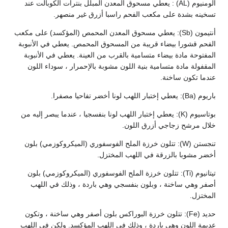
ألومنيوم (AL) : يعطي مسحوق المعدن المبلل بنترات الكوبالت عند
تسخينه بشدة على مكعب الفحم راسبا أزرق غير منصهر.
أنتيمون (Sb): يعطي مسحوق المعدن المحمص (المؤكسد) على مكعب
الفحم قشورا بيضاء قريبة من المسحوق المحمص. يعطي في الأنبوبة
المفتوحة مادة بيضاء متسامية بالقرب من العينة. يعطي في الأنبوبة
المقفولة مادة متسامية بنية اللون مشوبة بالإحمرار ، سوداء اللون
عندما تكون ساخنة.
باريوم (Ba): يعطي إختبار اللهب لونا أخضر تفاحيا مصفرا.
بوتاسيوم (K): يعطي إختبار اللهب لونا بنفسجيا ، عندما يبصر إليه من
خلال مرشح زجاجي أزرق اللون.
تنجستن (W): تتلون خرزة الملح الفوسفوري (الميكروكوزمي) بلون
أخضر مشوبا بالزرقة في اللهب المختزل.
تيتانيوم (Ti): تتلون خرزة الملح الفوسفوري (الميكروكوزمي) بلون
أصفر وهي ساخنة ، وبلون بنفسجي وهي باردة ، وذلك في اللهب
المختزل.
حديد (Fe): تتلون خرزة البوراكس بلون أصفر وهي ساخنة ، وتكون
عديمة اللون وهي باردة ، وذلك في اللهب المؤكسد. ولكن في اللهب