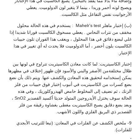
وإضافة ماء بدلا مما يفقد بالتبخير). يصبغ الكالسيت في هذا الإختابار
ويصبح لونه أحمر وريدا ، بينما لا يتغير لون الدولوميت. يعطي
الأرجوانيت نفس التفاعل مثل الكالسيت.
(ب) إختبار ماهلر Mahelr's test : يستخدم في هذه الحالة محلول
مخفف من نترات النحاس . يعطي مسحوق الكالسيت فورانا شديدا إذا
غلي لبضع دقائق في هذا المحلول ، ويعقب هذا الفوران تلون حبيبات
الكالسيت بلون أخضر ، أما الدولوميت فلا يحدث له أي تغيير في هذا
الإختبار.
إختبار الكاسيتريت: لما كانت معادن الكاسيتريت تتراوح في لونها بين
ظلال مختلفةمن الأصفر والبني والأسود فإن ظهور إختلاف في مظهرها
يمكن إستخدامه لتحقيق هذه المعادن والكشف عنها. ويتم ذلك بأن نضع
بضع كسرات من الكاسيتريت في أنبوب إختبار فوق حبيبات من فلز
الزنك ، ثم نضيف إلى المخلوط حامض الهيدروكلوريك ، وفي هذه
الحالة سوف يختزل الأيدروجين المتولد حديثا أكسيد القصدير SnO2 ،
وبعد بضع دقايق يصبح الكاسيتريت مغطى بغشاوة رقيقة من فلز
القصدير ذي البريق الفلزي واللون الأشهب.
9- ملخص الكشف عن الفلزات في المعادن: (تبعا للترتيب الأبجدي
للفلزات).