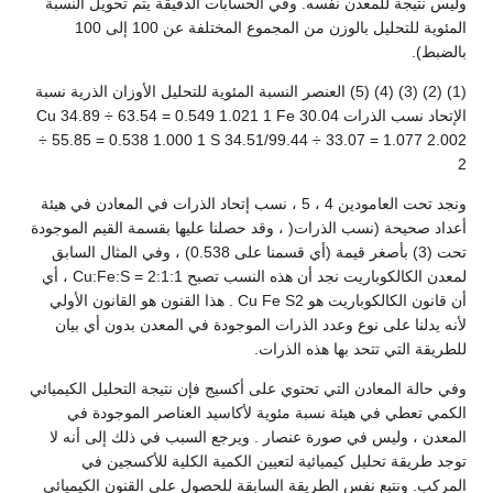
وليس نتيجة للمعدن نفسه. وفي الحسابات الدقيقة يتم تحويل النسبة
المئوية للتحليل بالوزن من المجموع المختلفة عن 100 إلى 100
بالضبط).
(1) (2) (3) (4) (5) العنصر النسبة المئوية للتحليل الأوزان الذرية نسبة
الإتحاد نسب الذرات Cu 34.89 ÷ 63.54 = 0.549 1.021 1 Fe 30.04
÷ 55.85 = 0.538 1.000 1 S 34.51/99.44 ÷ 33.07 = 1.077 2.002
2
ونجد تحت العامودين 4 ، 5 ، نسب إتحاد الذرات في المعادن في هيئة
أعداد صحيحة (نسب الذرات( ، وقد حصلنا عليها بقسمة القيم الموجودة
تحت (3) بأصغر قيمة (أي قسمنا على 0.538) ، وفي المثال السابق
لمعدن الكالكوباريت نجد أن هذه النسب تصبح Cu:Fe:S = 2:1:1 ، أي
أن قانون الكالكوباريت هو Cu Fe S2 . هذا القنون هو القانون الأولي
لأنه يدلنا على نوع وعدد الذرات الموجودة في المعدن بدون أي بيان
للطريقة التي تتحد بها هذه الذرات.
وفي حالة المعادن التي تحتوي على أكسيج فإن نتيجة التحليل الكيميائي
الكمي تعطي في هيئة نسبة مئوية لأكاسيد العناصر الموجودة في
المعدن ، وليس في صورة عنصار . ويرجع السبب في ذلك إلى أنه لا
توجد طريقة تحليل كيميائية لتعيين الكمية الكلية للأكسجين في
المركب. ونتبع نفس الطريقة السابقة للحصول على القنون الكيميائي