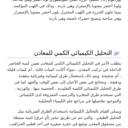
ولونا أحضر مشوبا بالإصفرار وهي باردة ، وذلك في اللهب المؤكسد.
بينما تتلون الخرزة في اللهب المختزل بلون أخضر مشوبا بالإصفرار
وهي ساخنة وتصبح خضراء ناصعة وهي باردة.
التحليل الكيميائي الكمي للمعادن
يتطلب الأمر في التحليل الكيميائي الكمي للمعادن تعيين كمية العناصر
الداخلة في تركيب المعدن ، سواء أكانت كميات غالبة ، أم كميات قليلة
، أم شحيحة. ويتم ذلك باستعمال طرق كيميائية وفيزيائية معقدة
ودقيقة ، وتحتاتج في بعض الأحيان إلى بعض الوقت والجهد كما في
طرق التحليل الكيميائي الكمية التقليدية ، الحجمية منها ، والوزنية ،
التي تستخدم طرق المعايرة والترسيب المعروفة لدى الكيميائي
والموجود تفاصيلها في مراجع علم الكيمياء التحليلية.
ويمكن القيام بالتحاليل الكيميائية باستخدام الطرق الفيزيائية مثل
التحليل الطيفي ، والتي تتم عن طريق تبخير (أو حرق) كمية بسيطة
من مسحوق المعدن توضع في حفرة صغيرة في أحد قطبي الجرافيب