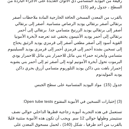
رقيقة من اليوديد المتسامي ذي الألوان العديدة على الأجزاء الباردة من
السطح ، جدول رقم (15):
بالقرب من المعدن المسخن الحافة الخارجية المادة ملاحظات أصفر
برتقالي أصفر برتقالي يوديد الرصاص متسامية. أصفر إلى برتقالي
أصفر إلى برتقالي يوديد الزرنيخ متسامي جدا. برتقالي إلى أحمر
برتقالي إلى أحمر يوديد الأنتيمون يختفي عند تعرضه لأبخرة الأمونيا
القوية أسود إلى أصفر مطفي أصفر إلى قرمزي يوديد الزئبق يحتاج
إلى تسخين بشدة أحمر إلى قرمزي أحمر إلى قرمزي يوديد السيلينيوم
متسامي وأبخرته حمراء بني مائل للاحمرار بني مائل للاحمرار يودي
البرموت تحول أبخرة الأمونيم لونه إلى أصفر ثم إلى أحمر بني يشوبه
إحمرار باهت بني داكن يوديد التلوريوم متسامي أزرق بحري داكن
يوديد الموليدنوم
جدول (15): مواد اليوديد المتسامية على سطح الجبس
(3) إختبارات التسخين في الأنبوبة المفتوح Open tube tests:
تستعمل في هذه التجربة أنبوبة زجاجية قطرها الداخلي حوالي نصف
سنتيمتر وطولها حوالي 12 سم. ويجب أن تكون هذه الأنبوبة منثنية قليلا
بالقرب من أحد طرفيا ، شكل (140) ، لحمل مسحوق المعدن على