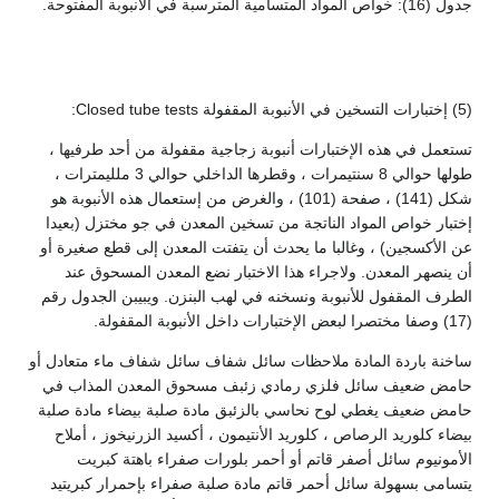
جدول (16): خواص المواد المتسامية المترسبة في الأنبوبة المفتوحة.
(5) إختبارات التسخين في الأنبوبة المقفولة Closed tube tests:
تستعمل في هذه الإختبارات أنبوبة زجاجية مقفولة من أحد طرفيها ،
طولها حوالي 8 سنتيمرات ، وقطرها الداخلي حوالي 3 ملليمترات ،
شكل (141) ، صفحة (101) ، والغرض من إستعمال هذه الأنبوبة هو
إختبار خواص المواد الناتجة من تسخين المعدن في جو مختزل (بعيدا
عن الأكسجين) ، وغالبا ما يحدث أن يتفتت المعدن إلى قطع صغيرة أو
أن ينصهر المعدن. ولاجراء هذا الاختبار نضع المعدن المسحوق عند
الطرف المقفول للأنبوبة ونسخنه في لهب البنزن. ويبيبن الجدول رقم
(17) وصفا مختصرا لبعض الإختبارات داخل الأنبوبة المقفولة.
ساخنة باردة المادة ملاحظات سائل شفاف سائل شفاف ماء متعادل أو
حامض ضعيف سائل فلزي رمادي زئبف مسحوق المعدن المذاب في
حامض ضعيف يغطي لوح نحاسي بالزئبق مادة صلبة بيضاء مادة صلبة
بيضاء كلوريد الرصاص ، كلوريد الأنتيمون ، أكسيد الزرنيخوز ، أملاح
الأمونيوم سائل أصفر قاتم أو أحمر بلورات صفراء باهتة كبريت
يتسامى بسهولة سائل أحمر قاتم مادة صلبة صفراء بإحمرار كبريتيد