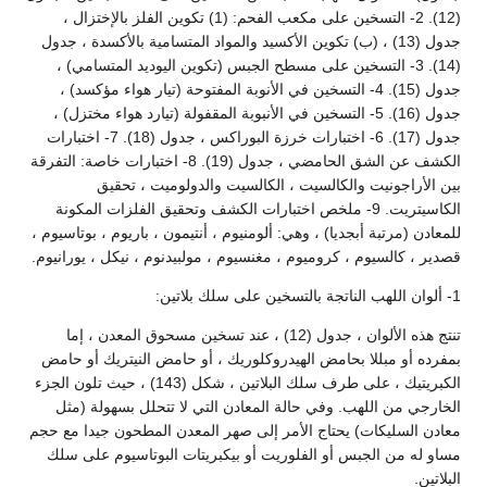
(12). 2- التسخين على مكعب الفحم: (1) تكوين الفلز بالإختزال ،
جدول (13) ، (ب) تكوين الأكسيد والمواد المتسامية بالأكسدة ، جدول
(14). 3- التسخين على مسطح الجبس (تكوين اليوديد المتسامي) ،
جدول (15). 4- التسخين في الأنوبة المفتوحة (تيار هواء مؤكسد) ،
جدول (16). 5- التسخين في الأنبوبة المقفولة (تيارد هواء مختزل) ،
جدول (17). 6- اختبارات خرزة البوراكس ، جدول (18). 7- اختبارات
الكشف عن الشق الحامضي ، جدول (19). 8- اختبارات خاصة: التفرقة
بين الأراجونيت والكالسيت ، الكالسيت والدولوميت ، تحقيق
الكاسيتريت. 9- ملخص اختبارات الكشف وتحقيق الفلزات المكونة
للمعادن (مرتبة أبجديا) ، وهي: ألومنيوم ، أنتيمون ، باريوم ، بوتاسيوم ،
قصدير ، كالسيوم ، كروميوم ، مغنسيوم ، مولبيدنوم ، نيكل ، يورانيوم.
1- ألوان اللهب الناتجة بالتسخين على سلك بلاتين:
تنتج هذه الألوان ، جدول (12) ، عند تسخين مسحوق المعدن ، إما
بمفرده أو مبللا بحامض الهيدروكلوريك ، أو حامض النيتريك أو حامض
الكبريتيك ، على طرف سلك البلاتين ، شكل (143) ، حيث تلون الجزء
الخارجي من اللهب. وفي حالة المعادن التي لا تتحلل بسهولة (مثل
معادن السليكات) يحتاج الأمر إلى صهر المعدن المطحون جيدا مع حجم
مساو له من الجبس أو الفلوريت أو بيكبريتات البوتاسيوم على سلك
البلاتين.