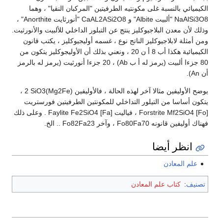
الكيميائي بالنسبة غلى مكونتيه الطرفيتين "المركبان النقيا" ، وهما
NaAlSi3O8 "ألبيت Albite" و CaAL2ASi2O8 "أنورثايت Anorthite" ،
وذلك لأن معدن البلاجيوكليز ينتج عن التبلور الداخلي للألبيت والأنورثيت.
ومن أمثلة لابلاجيوكليز الناتج نوع ، غسمه أوليجيوكليز ، يكتب قانون
الكيميائية هكذا أب 8 أ ن 20 ، ونعني بذلك أن الأوليجوكليز يتكون من
80 جزءا ألبيت (يرمز له أ ب Ab) ، 20 جزءا أنورثيت (يرمز له بالرمز
أن An).
يوضح الأوليفين مثالا آخر لهذه الحالة ، فالأوليفين (Mg2Fe)2 SiO3 ،
يتكون أساسا من التيلور التداخلي للمكونتين الطرفيتين فورستريت
Forstrite Mf2SiO4 [Fo] ، فياليت Faylite Fe2SiO4 [Fa] . وعلى ذلك
فهناك أوليفين قانونه Fo80Fa70 ، وآخر Fo82Fa23 .. الخ.
انظر أيضا
علم المعادن
تصنيف
:
كتاب علم المعادن