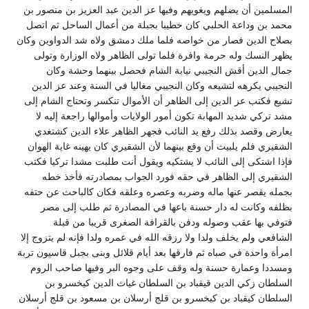
المسلمين أن يضلهم ويغويهم وفيها عز الدين عبد العزيز بن منصور بن
محمد بن وداعة الحلبي كان خطيبا بجبلة من أعمال الساحل ثم اتصل
بصلاح الدين فصار من خواصه فلما ملك دمشق ولاه شد الدواوين وكان
يظهر النسك وله حرمة وافرة فلما تولى الظاهر ولاه الوزارة وتولى
جمال الدين أقش النجيبي نيابة الشام فحصل بينهما وحشة وكان
النجيبي يكرهه لتشيعه وكان النجيبي مغاليا في السنة وعند عز الدين
تشيع فكتب عز الدين إلى الظاهر أن الأموال تنكسر وتحتاج الشام إلى
مشد تركي شديد المهابة تكون أمور الولايات وأموالها راجعة إليه لا
يعارض وقصد بذلك رفع يد النائب فجهر الظاهر علاء الدين كشتغدي
الشقيري فلم يلبيث أن وقع بينهما لأن الشقيري كان يهينه غاية الهوان
فإذا اشتكى إلى النائب لا يشتكيه ويقول أنت طلبت مشدا تركيا فكتب
الشقيري إلى الظاهر في حقه فورد الجواب بمصادرته فأخذ خطه
بجمله يقصر عنها ماله وضربه وعصره وعلقه فكان كالباحث عن حتفه
بظلفه وكانت له دار حسنة باعها في المصادرة ثم طلب إلى مصر
فتوفي بها عقب وصوله ودفن بالقرافة الصغرى قريبا من قبلة
الشافعي ولم يخلف ولدا ولا رزقه الله في عمره ولدا فإنه لم يتزوج إلا
امرأة واحدة في صباه ثم فارقها بعد أيام قلائل وبنى بجبل قاسيون تربة
ومسددا وعمارة حسنة وله وقف على وجوه البر وفيها صاحب الروم
السلطان زكي الدين قيقباد بن السلطان غياث الدين كيخسرو بن
السلطان كيقباد بن كيخسرو بن قلج أرسلان بن مسعود بن قلج أرسلان