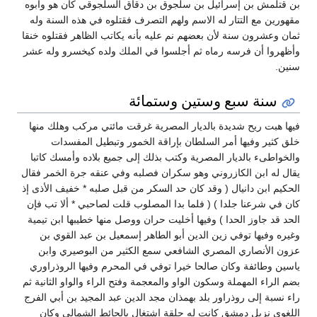
بن قتلمش بن إسرائيل بن سلجوق بن دقاق السلجوقي كان هو وأبوه
مقهورين مع التتار له الاسم ولهم التصرف فقتلوه في هذه السنة وله
ثمان وعشرون سنة لأن بعضهم نم عليه بأنه يكاتب الظاهر فقتلوه خنقا
وأظهروا أن فرسه رماه ثم أجلسوا في الملك ولده كيخسرو وله عشر
سنين.
سنة سبع وستين وستمائة
فيها هبت ريح شديدة بالديار المصرية غرقت مائتي مركب وهلك منها
خلق كثير وفيها أمر السلطان بإراقة الخمور وتبطيل المفسدات
والخواطىء بالديار المصرية وكتب بذلك إلى جميع بلاده وأمسك كاتبا
يقال له ابن الكازروني وهو سكران فصلبه وفي عنقه جرة الخمر فقال
الحكيم ابن دانيال ( وقد كان حد السكر من قبل صلبه * خفيف الأذى إذ
كان في شرعنا جلدا ) ( فلما بدا المصلوب قلت لصاحبي * ألا تب فإن
الحد قد جاوز الحدا ) وفيها أخليت حران ووصل منها خطيبها ابن تيمية
وغيره وفيها توفي زين الدين أبو الطاهر إسمعيل بن عبد القوي بن
عزون الأنصاري المصري الشافعي سمع الكثير من البوصيري وابن
ياسين وطائفة وكان صالحا خيرا توفي في المحرم وفيها الروذراوري
بضم الراء المهملة وسكون الواو والمعجمة وفتح الراء والواو الثانية ثم
راء نسبة إلى روذراور بلد بهمذان مجد الدين عبد المجيد بن أبي الفرج
اللغوي نزيل دمشق كانت له حلقة اشتغال بالحائط الشمالي وكان