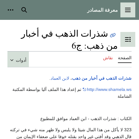
معرفة المصادر
القائمة الرئيسية
بحث
أدوات
شذرات الذهب في أخبار
تبديل عرض جدول المحتويات
من ذهب: ج6
الصفحة
نقاش
أدوات
شذرات الذهب في أخبار من ذهب
،
لابن العماد
.
http://www.shamela.ws
تم إعداد هذا الملف آليا بواسطة المكتبة
الشاملة
الكتاب : شذرات الذهب - ابن العماد موافق للمطبوع
323 لا يأكل من هذا المال شيئا ولا يلبس ولا ظهر منه شيء في تركته
قال الذهبي وقد أفتى غير واحد بقتله خوفا على ضعفاء الإيمان من