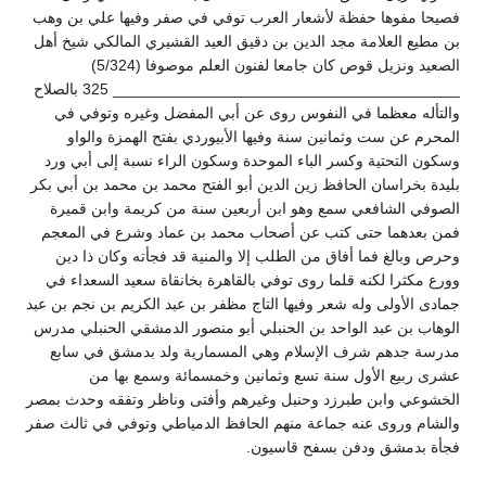
فصيحا مفوها حفظة لأشعار العرب توفي في صفر وفيها علي بن وهب
بن مطيع العلامة مجد الدين بن دقيق العيد القشيري المالكي شيخ أهل
الصعيد ونزيل قوص كان جامعا لفنون العلم موصوفا (5/324)
________________________________________ 325 بالصلاح
والتأله معظما في النفوس روى عن أبي المفضل وغيره وتوفي في
المحرم عن ست وثمانين سنة وفيها الأبيوردي بفتح الهمزة والواو
وسكون التحتية وكسر الباء الموحدة وسكون الراء نسبة إلى أبي ورد
بليدة بخراسان الحافظ زين الدين أبو الفتح محمد بن محمد بن أبي بكر
الصوفي الشافعي سمع وهو ابن أربعين سنة من كريمة وابن قميرة
فمن بعدهما حتى كتب عن أصحاب محمد بن عماد وشرع في المعجم
وحرص وبالغ فما أفاق من الطلب إلا والمنية قد فجأته وكان ذا دين
وورع مكثرا لكنه قلما روى توفي بالقاهرة بخانقاة سعيد السعداء في
جمادى الأولى وله شعر وفيها التاج مظفر بن عبد الكريم بن نجم بن عبد
الوهاب بن عبد الواحد بن الحنبلي أبو منصور الدمشقي الحنبلي مدرس
مدرسة جدهم شرف الإسلام وهي المسمارية ولد بدمشق في سابع
عشرى ربيع الأول سنة تسع وثمانين وخمسمائة وسمع بها من
الخشوعي وابن طبرزد وحنبل وغيرهم وأفتى وناظر وتفقه وحدث بمصر
والشام وروى عنه جماعة منهم الحافظ الدمياطي وتوفي في ثالث صفر
فجأة بدمشق ودفن بسفح قاسيون.