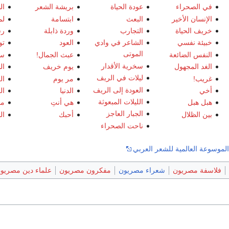
في الصحراء
عودة الحياة
بريشة الشعر
ال
الإنسان الأخير
البعث
ابتسامة
لم
خريف الحياة
التجارب
وردة ذابلة
رس
خبيئة نفسي
الشاعر في وادي
العود
تو
الموتى
النفس الضائعة
عبث الجمال!
سر
سخرية الأقدار
الغد المجهول
يوم خريف
ال
ليلات في الريف
غريب!
مر يوم
ال
العودة إلى الريف
أخي
الدنيا
ال
الليلات المبعوثة
هبل هبل
هي أنتِ
مص
الجبار العاجز
بين الظلال
أحبك
ال
ناحت الصحراء
موسوعة العالمية للشعر العربي
فلاسفة مصريون
شعراء مصريون
مفكرون مصريون
علماء دين مصريو