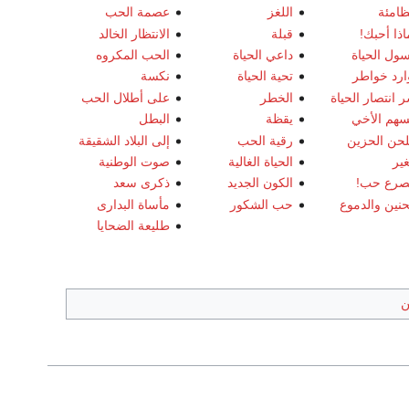
ظامئة
اللغز
عصمة الحب
اذا أحبك!
قبلة
الانتظار الخالد
ول الحياة
داعي الحياة
الحب المكروه
ارد خواطر
تحية الحياة
نكسة
 انتصار الحياة
الخطر
على أطلال الحب
سهم الأخي
يقظة
البطل
لحن الحزين
رقية الحب
إلى البلاد الشقيقة
غير
الحياة الغالية
صوت الوطنية
رع حب!
الكون الجديد
ذكرى سعد
حنين والدموع
حب الشكور
مأساة البدارى
طليعة الضحايا
ن