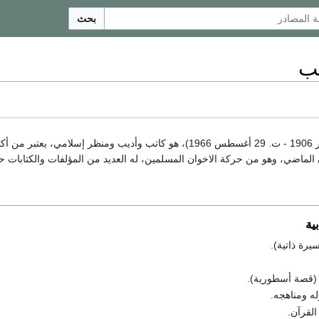
بحث
ب
(و. 9 أكتوبر 1906 - ت. 29 أغسطس 1966)، هو كاتب وأديب ومنظر
الماضي، وهو من حركة الاخوان المسلمين، له العديد من المؤلفات والكتابات حو
ية
رة ذاتية).
 (قصة أسطورية).
له ومناهجه.
القرآن.