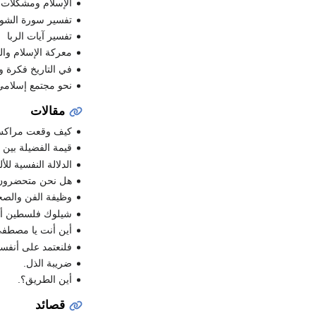
الإسلام ومشكلات 
تفسير سورة الشو
تفسير آيات الربا
معركة الإسلام وال
في التاريخ فكرة و
نحو مجتمع إسلامي
مقالات
كيف وقعت مراكش 
قيمة الفضيلة بين ا
الدلالة النفسية للأ
هل نحن متحضرون
وظيفة الفن والصح
شيلوك فلسطين أو
أين أنت يا مصطف
فلنعتمد على أنفسن
ضريبة الذل.
أين الطريق؟.
قصائد