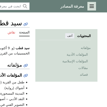
معرفة المصادر
القائمة الرئيسية
سيد قط
الصفحة
نقاش
المحتويات
أخف
مؤلفاته
سيد قطب
الخمسينيات من القرن 
المؤلفات الأدبية
المؤلفات الإسلامية
مؤلفاته
مقالات
قصائد
المؤلفات الأدب
طفل من القرية (سي
أشواك (رواية).
المدينة المسحورة
النقد الأدبي – أصو
التصوير الفني في 