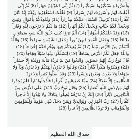
وَأَصَرُّوا وَاسْتَكْبَرُوا اسْتِكْبَاراً (7) ثُمَّ إِنِّي دَعَوْتُهُمْ جِهَاراً (8) ثُمَّ إِنِّي
أَعْلَنتُ لَهُمْ وَأَسْرَرْتُ لَهُمْ إِسْرَاراً (9) فَقُلْتُ اسْتَغْفِرُوا رَبَّكُمْ إِنَّهُ كَانَ
غَفَّاراً (10) يُرْسِلْ السَّمَاءَ عَلَيْكُمْ مِدْرَاراً (11) وَيُمْدِدْكُمْ بِأَمْوَالٍ وَبَنِينَ
وَيَجْعَلْ لَكُمْ جَنَّاتٍ وَيَجْعَلْ لَكُمْ أَنْهَاراً (12) مَا لَكُمْ لا تَرْجُونَ لِلَّهِ وَقَاراً
(13) وَقَدْ خَلَقَكُمْ أَطْوَاراً (14) أَلَمْ تَرَوْا كَيْفَ خَلَقَ اللَّهُ سَبْعَ سَمَاوَاتٍ
طِبَاقاً (15) وَجَعَلَ الْقَمَرَ فِيهِنَّ نُوراً وَجَعَلَ الشَّمْسَ سِرَاجاً (16) وَاللَّهُ
أَنْبَتَكُمْ مِنْ الأَرْضِ نَبَاتاً (17) ثُمَّ يُعِيدُكُمْ فِيهَا وَيُخْرِجُكُمْ إِخْرَاجاً (18)
وَاللَّهُ جَعَلَ لَكُمْ الأَرْضَ بِسَاطاً (19) لِتَسْلُكُوا مِنْهَا سُبُلاً فِجَاجاً (20)
قَالَ نُوحٌ رَبِّ إِنَّهُمْ عَصَوْنِي وَاتَّبَعُوا مَنْ لَمْ يَزِدْهُ مَالُهُ وَوَلَدُهُ إِلاَّ خَسَاراً
(21) وَمَكَرُوا مَكْراً كُبَّاراً (22) وَقَالُوا لا تَذَرُنَّ آلِهَتَكُمْ وَلا تَذَرُنَّ وَدّاً وَلا
سُوَاعاً وَلا يَغُوثَ وَيَعُوقَ وَنَسْراً (23) وَقَدْ أَضَلُّوا كَثِيراً وَلا تَزِدْ
الظَّالِمِينَ إِلاَّ ضَلالاً (24) مِمَّا خَطِيئَاتِهِمْ أُغْرِقُوا فَأُدْخِلُوا نَاراً فَلَمْ يَجِدُوا
لَهُمْ مِنْ دُونِ اللَّهِ أَنْصَاراً (25) وَقَالَ نُوحٌ رَبِّ لا تَذَرْ عَلَى الأَرْضِ مِنْ
الْكَافِرِينَ دَيَّاراً (26) إِنَّكَ إِنْ تَذَرْهُمْ يُضِلُّوا عِبَادَكَ وَلا يَلِدُوا إِلاَّ فَاجِراً
كَفَّاراً (27) رَبِّ اغْفِرْ لِي وَلِوَالِدَيَّ وَلِمَنْ دَخَلَ بَيْتِي مُؤْمِناً وَلِلْمُؤْمِنِينَ
وَالْمُؤْمِنَاتِ وَلا تَزِدْ الظَّالِمِينَ إِلاَّ تَبَاراً (28)
صدق الله العظيم