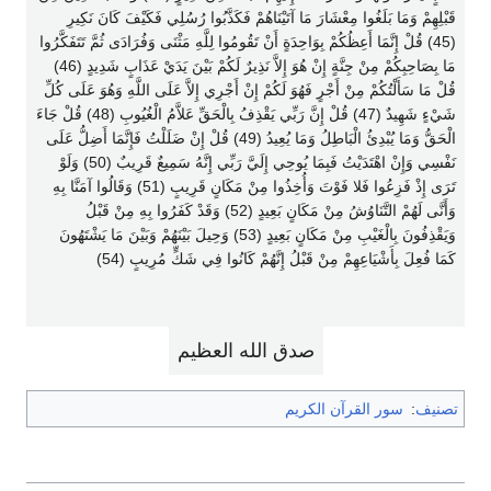
قَبْلِهِمْ وَمَا بَلَغُوا مِعْشَارَ مَا آتَيْنَاهُمْ فَكَذَّبُوا رُسُلِي فَكَيْفَ كَانَ نَكِيرِ
(45) قُلْ إِنَّمَا أَعِظُكُمْ بِوَاحِدَةٍ أَنْ تَقُومُوا لِلَّهِ مَثْنَى وَفُرَادَى ثُمَّ تَتَفَكَّرُوا
مَا بِصَاحِبِكُمْ مِنْ جِنَّةٍ إِنْ هُوَ إِلاَّ نَذِيرٌ لَكُمْ بَيْنَ يَدَيْ عَذَابٍ شَدِيدٍ (46)
قُلْ مَا سَأَلْتُكُمْ مِنْ أَجْرٍ فَهُوَ لَكُمْ إِنْ أَجْرِي إِلاَّ عَلَى اللَّهِ وَهُوَ عَلَى كُلِّ
شَيْءٍ شَهِيدٌ (47) قُلْ إِنَّ رَبِّي يَقْذِفُ بِالْحَقِّ عَلاَّمُ الْغُيُوبِ (48) قُلْ جَاءَ
الْحَقُّ وَمَا يُبْدِئُ الْبَاطِلُ وَمَا يُعِيدُ (49) قُلْ إِنْ ضَلَلْتُ فَإِنَّمَا أَضِلُّ عَلَى
نَفْسِي وَإِنْ اهْتَدَيْتُ فَبِمَا يُوحِي إِلَيَّ رَبِّي إِنَّهُ سَمِيعٌ قَرِيبٌ (50) وَلَوْ
تَرَى إِذْ فَزِعُوا فَلا فَوْتَ وَأُخِذُوا مِنْ مَكَانٍ قَرِيبٍ (51) وَقَالُوا آمَنَّا بِهِ
وَأَنَّى لَهُمْ التَّنَاوُشُ مِنْ مَكَانٍ بَعِيدٍ (52) وَقَدْ كَفَرُوا بِهِ مِنْ قَبْلُ
وَيَقْذِفُونَ بِالْغَيْبِ مِنْ مَكَانٍ بَعِيدٍ (53) وَحِيلَ بَيْنَهُمْ وَبَيْنَ مَا يَشْتَهُونَ
كَمَا فُعِلَ بِأَشْيَاعِهِمْ مِنْ قَبْلُ إِنَّهُمْ كَانُوا فِي شَكٍّ مُرِيبٍ (54)
صدق الله العظيم
تصنيف
:
سور القرآن الكريم