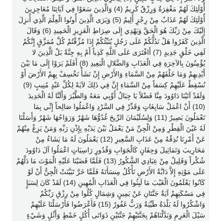
أُوْلَئِكَ لَهُمْ مَغْفِرَةٌ وَرِزْقٌ كَرِيمٌ (4) وَالَّذِينَ سَعَوْا فِي آيَاتِنَا مُعَاجِزِينَ
أُوْلَئِكَ لَهُمْ عَذَابٌ مِنْ رِجْزٍ أَلِيمٌ (5) وَيَرَى الَّذِينَ أُوتُوا الْعِلْمَ الَّذِي أُنزِلَ
إِلَيْكَ مِنْ رَبِّكَ هُوَ الْحَقَّ وَيَهْدِي إِلَى صِرَاطِ الْعَزِيزِ الْحَمِيدِ (6) وَقَالَ
الَّذِينَ كَفَرُوا هَلْ نَدُلُّكُمْ عَلَى رَجُلٍ يُنَبِّئُكُمْ إِذَا مُزِّقْتُمْ كُلَّ مُمَزَّقٍ إِنَّكُمْ
لَفِي خَلْقٍ جَدِيدٍ (7) أَافْتَرَى عَلَى اللَّهِ كَذِباً أَمْ بِهِ جِنَّةٌ بَلْ الَّذِينَ لا
يُؤْمِنُونَ بِالآخِرَةِ فِي الْعَذَابِ وَالضَّلالِ الْبَعِيدِ (8) أَفَلَمْ يَرَوْا إِلَى مَا بَيْنَ
أَيْدِيهِمْ وَمَا خَلْفَهُمْ مِنْ السَّمَاءِ وَالأَرْضِ إِنْ نَشَأْ نَخْسِفْ بِهِمْ الأَرْضَ أَوْ
نُسْقِطْ عَلَيْهِمْ كِسَفاً مِنْ السَّمَاءِ إِنَّ فِي ذَلِكَ لآيَةً لِكُلِّ عَبْدٍ مُنِيبٍ (9)
وَلَقَدْ آتَيْنَا دَاوُودَ مِنَّا فَضْلاً يَا جِبَالُ أَوِّبِي مَعَهُ وَالطَّيْرَ وَأَلَنَّا لَهُ الْحَدِيدَ
(10) أَنْ اعْمَلْ سَابِغَاتٍ وَقَدِّرْ فِي السَّرْدِ وَاعْمَلُوا صَالِحاً إِنِّي بِمَا
تَعْمَلُونَ بَصِيرٌ (11) وَلِسُلَيْمَانَ الرِّيحَ غُدُوُّهَا شَهْرٌ وَرَوَاحُهَا شَهْرٌ وَأَسَلْنَا
لَهُ عَيْنَ الْقِطْرِ وَمِنْ الْجِنِّ مَنْ يَعْمَلُ بَيْنَ يَدَيْهِ بِإِذْنِ رَبِّهِ وَمَنْ يَزِغْ مِنْهُمْ
عَنْ أَمْرِنَا نُذِقْهُ مِنْ عَذَابِ السَّعِيرِ (12) يَعْمَلُونَ لَهُ مَا يَشَاءُ مِنْ
مَحَارِيبَ وَتَمَاثِيلَ وَجِفَانٍ كَالْجَوَابِ وَقُدُورٍ رَاسِيَاتٍ اعْمَلُوا آلَ دَاوُودَ
شُكْراً وَقَلِيلٌ مِنْ عِبَادِي الشَّكُورُ (13) فَلَمَّا قَضَيْنَا عَلَيْهِ الْمَوْتَ مَا دَلَّهُمْ
عَلَى مَوْتِهِ إِلاَّ دَابَّةُ الأَرْضِ تَأْكُلُ مِنسَأَتَهُ فَلَمَّا خَرَّ تَبَيَّنَتْ الْجِنُّ أَنْ لَوْ
كَانُوا يَعْلَمُونَ الْغَيْبَ مَا لَبِثُوا فِي الْعَذَابِ الْمُهِينِ (14) لَقَدْ كَانَ لِسَبَإٍ
فِي مَسْكَنِهِمْ آيَةٌ جَنَّتَانِ عَنْ يَمِينٍ وَشِمَالٍ كُلُوا مِنْ رِزْقِ رَبِّكُمْ
وَاشْكُرُوا لَهُ بَلْدَةٌ طَيِّبَةٌ وَرَبٌّ غَفُورٌ (15) فَأَعْرَضُوا فَأَرْسَلْنَا عَلَيْهِمْ
سَيْلَ الْعَرِمِ وَبَدَّلْنَاهُمْ بِجَنَّتَيْهِمْ جَنَّتَيْنِ ذَوَاتَى أُكُلٍ خَمْطٍ وَأَثْلٍ وَشَيْءٍ