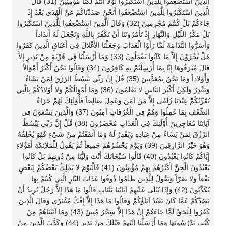
الَّذِينَ اسْتُضْعِفُوا لِلَّذِينَ اسْتَكْبَرُوا لَوْلا أَنْتُمْ لَكُنَّا مُؤْمِنِينَ (31) قَالَ
الَّذِينَ اسْتَكْبَرُوا لِلَّذِينَ اسْتُضْعِفُوا أَنَحْنُ صَدَدْنَاكُمْ عَنْ الْهُدَى بَعْدَ إِذْ
جَاءَكُمْ بَلْ كُنتُمْ مُجْرِمِينَ (32) وَقَالَ الَّذِينَ اسْتُضْعِفُوا لِلَّذِينَ اسْتَكْبَرُوا
بَلْ مَكْرُ اللَّيْلِ وَالنَّهَارِ إِذْ تَأْمُرُونَنَا أَنْ نَكْفُرَ بِاللَّهِ وَنَجْعَلَ لَهُ أَندَاداً
وَأَسَرُّوا النَّدَامَةَ لَمَّا رَأَوْا الْعَذَابَ وَجَعَلْنَا الأَغْلالَ فِي أَعْنَاقِ الَّذِينَ كَفَرُوا
هَلْ يُجْزَوْنَ إِلاَّ مَا كَانُوا يَعْمَلُونَ (33) وَمَا أَرْسَلْنَا فِي قَرْيَةٍ مِنْ نَذِيرٍ إِلاَّ
قَالَ مُتْرَفُوهَا إِنَّا بِمَا أُرْسِلْتُمْ بِهِ كَافِرُونَ (34) وَقَالُوا نَحْنُ أَكْثَرُ أَمْوَالاً
وَأَوْلاداً وَمَا نَحْنُ بِمُعَذَّبِينَ (35) قُلْ إِنَّ رَبِّي يَبْسُطُ الرِّزْقَ لِمَنْ يَشَاءُ
وَيَقْدِرُ وَلَكِنَّ أَكْثَرَ النَّاسِ لا يَعْلَمُونَ (36) وَمَا أَمْوَالُكُمْ وَلا أَوْلادُكُمْ بِالَّتِي
تُقَرِّبُكُمْ عِنْدَنَا زُلْفَى إِلاَّ مَنْ آمَنَ وَعَمِلَ صَالِحاً فَأُوْلَئِكَ لَهُمْ جَزَاءُ
الضِّعْفِ بِمَا عَمِلُوا وَهُمْ فِي الْغُرُفَاتِ آمِنُونَ (37) وَالَّذِينَ يَسْعَوْنَ فِي
آيَاتِنَا مُعَاجِزِينَ أُوْلَئِكَ فِي الْعَذَابِ مُحْضَرُونَ (38) قُلْ إِنَّ رَبِّي يَبْسُطُ
الرِّزْقَ لِمَنْ يَشَاءُ مِنْ عِبَادِهِ وَيَقْدِرُ لَهُ وَمَا أَنفَقْتُمْ مِنْ شَيْءٍ فَهُوَ يُخْلِفُهُ
وَهُوَ خَيْرُ الرَّازِقِينَ (39) وَيَوْمَ يَحْشُرُهُمْ جَمِيعاً ثُمَّ يَقُولُ لِلْمَلائِكَةِ أَهَؤُلاءِ
إِيَّاكُمْ كَانُوا يَعْبُدُونَ (40) قَالُوا سُبْحَانَكَ أَنْتَ وَلِيُّنَا مِنْ دُونِهِمْ بَلْ كَانُوا
يَعْبُدُونَ الْجِنَّ أَكْثَرُهُمْ بِهِمْ مُؤْمِنُونَ (41) فَالْيَوْمَ لا يَمْلِكُ بَعْضُكُمْ لِبَعْضٍ
نَفْعاً وَلا ضَرّاً وَنَقُولُ لِلَّذِينَ ظَلَمُوا ذُوقُوا عَذَابَ النَّارِ الَّتِي كُنتُمْ بِهَا
تُكَذِّبُونَ (42) وَإِذَا تُتْلَى عَلَيْهِمْ آيَاتُنَا بَيِّنَاتٍ قَالُوا مَا هَذَا إِلاَّ رَجُلٌ يُرِيدُ أَنْ
يَصُدَّكُمْ عَمَّا كَانَ يَعْبُدُ آبَاؤُكُمْ وَقَالُوا مَا هَذَا إِلاَّ إِفْكٌ مُفْتَرًى وَقَالَ الَّذِينَ
كَفَرُوا لِلْحَقِّ لَمَّا جَاءَهُمْ إِنْ هَذَا إِلاَّ سِحْرٌ مُبِينٌ (43) وَمَا آتَيْنَاهُمْ مِنْ
كُتُبٍ يَدْرُسُونَهَا وَمَا أَرْسَلْنَا إِلَيْهِمْ قَبْلَكَ مِنْ نَذِيرٍ (44) وَكَذَّبَ الَّذِينَ مِنْ