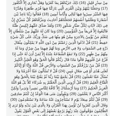
مِنْ سِدْرٍ قَلِيلٍ (16) ذَلِكَ جَزَيْنَاهُمْ بِمَا كَفَرُوا وَهَلْ نُجَازِي إِلاَّ الْكَفُورَ
(17) وَجَعَلْنَا بَيْنَهُمْ وَبَيْنَ الْقُرَى الَّتِي بَارَكْنَا فِيهَا قُرًى ظَاهِرَةً وَقَدَّرْنَا
فِيهَا السَّيْرَ سِيرُوا فِيهَا لَيَالِي وَأَيَّاماً آمِنِينَ (18) فَقَالُوا رَبَّنَا بَاعِدْ بَيْنَ
أَسْفَارِنَا وَظَلَمُوا أَنفُسَهُمْ فَجَعَلْنَاهُمْ أَحَادِيثَ وَمَزَّقْنَاهُمْ كُلَّ مُمَزَّقٍ إِنَّ
فِي ذَلِكَ لآيَاتٍ لِكُلِّ صَبَّارٍ شَكُورٍ (19) وَلَقَدْ صَدَّقَ عَلَيْهِمْ إِبْلِيسُ ظَنَّهُ
فَاتَّبَعُوهُ إِلاَّ فَرِيقاً مِنْ الْمُؤْمِنِينَ (20) وَمَا كَانَ لَهُ عَلَيْهِمْ مِنْ سُلْطَانٍ إِلاَّ
لِنَعْلَمَ مَنْ يُؤْمِنُ بِالآخِرَةِ مِمَّنْ هُوَ مِنْهَا فِي شَكٍّ وَرَبُّكَ عَلَى كُلِّ شَيْءٍ
حَفِيظٌ (21) قُلْ ادْعُوا الَّذِينَ زَعَمْتُمْ مِنْ دُونِ اللَّهِ لا يَمْلِكُونَ مِثْقَالَ
ذَرَّةٍ فِي السَّمَوَاتِ وَلا فِي الأَرْضِ وَمَا لَهُمْ فِيهِمَا مِنْ شِرْكٍ وَمَا لَهُ
مِنْهُمْ مِنْ ظَهِيرٍ (22) وَلا تَنفَعُ الشَّفَاعَةُ عِنْدَهُ إِلاَّ لِمَنْ أَذِنَ لَهُ حَتَّى إِذَا
فُزِّعَ عَنْ قُلُوبِهِمْ قَالُوا مَاذَا قَالَ رَبُّكُمْ قَالُوا الْحَقَّ وَهُوَ الْعَلِيُّ الْكَبِيرُ
(23) قُلْ مَنْ يَرْزُقُكُمْ مِنْ السَّمَوَاتِ وَالأَرْضِ قُلْ اللَّهُ وَإِنَّا أَوْ إِيَّاكُمْ
لَعَلَى هُدًى أَوْ فِي ضَلالٍ مُبِينٍ (24) قُلْ لا تُسْأَلُونَ عَمَّا أَجْرَمْنَا وَلا
نُسْأَلُ عَمَّا تَعْمَلُونَ (25) قُلْ يَجْمَعُ بَيْنَنَا رَبُّنَا ثُمَّ يَفْتَحُ بَيْنَنَا بِالْحَقِّ وَهُوَ
الْفَتَّاحُ الْعَلِيمُ (26) قُلْ أَرُونِي الَّذِينَ أَلْحَقْتُمْ بِهِ شُرَكَاءَ كَلاَّ بَلْ هُوَ اللَّهُ
الْعَزِيزُ الْحَكِيمُ (27) وَمَا أَرْسَلْنَاكَ إِلاَّ كَافَّةً لِلنَّاسِ بَشِيراً وَنَذِيراً وَلَكِنَّ
أَكْثَرَ النَّاسِ لا يَعْلَمُونَ (28) وَيَقُولُونَ مَتَى هَذَا الْوَعْدُ إِنْ كُنتُمْ صَادِقِينَ
(29) قُلْ لَكُمْ مِيعَادُ يَوْمٍ لا تَسْتَأْخِرُونَ عَنْهُ سَاعَةً وَلا تَسْتَقْدِمُونَ (30)
وَقَالَ الَّذِينَ كَفَرُوا لَنْ نُؤْمِنَ بِهَذَا الْقُرْآنِ وَلا بِالَّذِي بَيْنَ يَدَيْهِ وَلَوْ تَرَى إِذْ
الظَّالِمُونَ مَوْقُوفُونَ عِنْدَ رَبِّهِمْ يَرْجِعُ بَعْضُهُمْ إِلَى بَعْضٍ الْقَوْلَ يَقُولُ