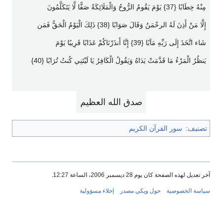
مِنْهُ خِطَابًا {37} يَوْمَ يَقُومُ الرُّوحُ وَالْمَلَائِكَةُ صَفًّا لَّا يَتَكَلَّمُونَ
إِلَّا مَنْ أَذِنَ لَهُ الرحْمَنُ وَقَالَ صَوَابًا {38} ذَلِكَ الْيَوْمُ الْحَقُّ فَمَن
شَاء اتَّخَذَ إِلَى رَبِّهِ مَآبًا {39} إِنَّا أَنذَرْنَاكُمْ عَذَابًا قَرِيبًا يَوْمَ
يَنظُرُ الْمَرْءُ مَا قَدَّمَتْ يَدَاهُ وَيَقُولُ الْكَافِرُ يَا لَيْتَنِي كُنتُ تُرَابًا {40}
صدق الله العظيم
تصنيف
:
سور القرآن الكريم
آخر تعديل لهذه الصفحة كان يوم 28 ديسمبر 2006، الساعة 12:27.
سياسة الخصوصية
حول ويكي مصدر
إخلاء مسؤولية