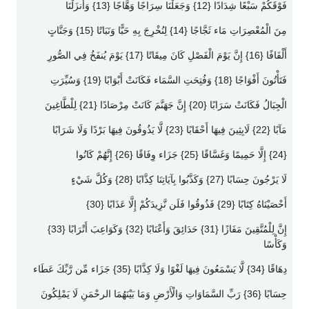
فَوْقَكُمْ سَبْعًا شِدَادًا {12} وَجَعَلْنَا سِرَاجًا وَهَّاجًا {13} وَأَنزَلْنَا
مِنَ الْمُعْصِرَاتِ مَاء ثَجَّاجًا {14} لِنُخْرِجَ بِهِ حَبًّا وَنَبَاتًا {15} وَجَنَّاتٍ
أَلْفَافًا {16} إِنَّ يَوْمَ الْفَصْلِ كَانَ مِيقَاتًا {17} يَوْمَ يُنفَخُ فِي الصُّورِ
فَتَأْتُونَ أَفْوَاجًا {18} وَفُتِحَتِ السَّمَاء فَكَانَتْ أَبْوَابًا {19} وَسُيِّرَتِ
الْجِبَالُ فَكَانَتْ سَرَابًا {20} إِنَّ جَهَنَّمَ كَانَتْ مِرْصَادًا {21} لِلْطَّاغِينَ
مَآبًا {22} لَابِثِينَ فِيهَا أَحْقَابًا {23} لَّا يَذُوقُونَ فِيهَا بَرْدًا وَلَا شَرَابًا
{24} إِلَّا حَمِيمًا وَغَسَّاقًا {25} جَزَاء وِفَاقًا {26} إِنَّهُمْ كَانُوا
لَا يَرْجُونَ حِسَابًا {27} وَكَذَّبُوا بِآيَاتِنَا كِذَّابًا {28} وَكُلَّ شَيْءٍ
أَحْصَيْنَاهُ كِتَابًا {29} فَذُوقُوا فَلَن نَّزِيدَكُمْ إِلَّا عَذَابًا {30}
إِنَّ لِلْمُتَّقِينَ مَفَازًا {31} حَدَائِقَ وَأَعْنَابًا {32} وَكَوَاعِبَ أَتْرَابًا {33}
وَكَأْسًا
دِهَاقًا {34} لَّا يَسْمَعُونَ فِيهَا لَغْوًا وَلَا كِذَّابًا {35} جَزَاء مِّن رَّبِّكَ عَطَاء
حِسَابًا {36} رَبِّ السَّمَاوَاتِ وَالْأَرْضِ وَمَا بَيْنَهُمَا الرحْمَنِ لَا يَمْلِكُونَ