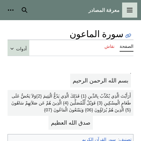
معرفة المصادر
القائمة الرئيسية
بحث
أدوات
سورة الماعون
الصفحة
نقاش
أدوات
بسم الله الرحمن الرحيم
أَرَأَيْتَ الَّذِي يُكَذِّبُ بِالدِّينِ {1} فَذَلِكَ الَّذِي يَدُعُّ الْيَتِيمَ {2}وَلاَ يَحُضُّ عَلَى
طَعَامِ الْمِسْكِينِ {3} فَوَيْلٌ لِّلْمُصَلِّينَ {4} الَّذِينَ هُمْ عَن صَلاَتِهِمْ سَاهُونَ
{5} الَّذِينَ هُمْ يُرَاؤُونَ {06} وَيَمْنَعُونَ الْمَاعُونَ {07}
صدق الله العظيم
تصنيف
:
سور القرآن الكريم