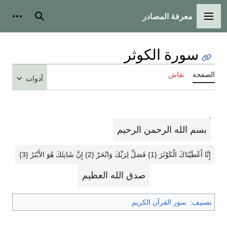
معرفة المصادر
القائمة الرئيسية
بحث
أدوات
سورة الكوثر
الصفحة
نقاش
أدوات
بسم الله الرحمن الرحيم
إِنَّا أَعْطَيْنَاكَ الْكَوْثَرَ {1} فَصَلِّ لِرَبِّكَ وَانْحَرْ {2} إِنَّ شَانِئَكَ هُوَ الأَبْتَرُ {3}‏
صدق الله العظيم
تصنيف
:
سور القرآن الكريم