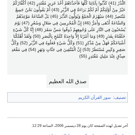
النُّذُرُ (41) كَذَّبُوا بِآيَاتِنَا كُلِّهَا فَأَخَذْنَاهُمْ أَخْذَ عَزِيزٍ مُقْتَدِرٍ (42) أَكُفَّارُكُمْ
خَيْرٌ مِنْ أُوْلَئِكُمْ أَمْ لَكُمْ بَرَاءَةٌ فِي الزُّبُرِ (43) أَمْ يَقُولُونَ نَحْنُ جَمِيعٌ
مُنْتَصِرٌ (44) سَيُهْزَمُ الْجَمْعُ وَيُوَلُّونَ الدُّبُرَ (45) بَلْ السَّاعَةُ مَوْعِدُهُمْ
وَالسَّاعَةُ أَدْهَى وَأَمَرُّ (46) إِنَّ الْمُجْرِمِينَ فِي ضَلالٍ وَسُعُرٍ (47) يَوْمَ
يُسْحَبُونَ فِي النَّارِ عَلَى وُجُوهِهِمْ ذُوقُوا مَسَّ سَقَرَ (48) إِنَّا كُلَّ شَيْءٍ
خَلَقْنَاهُ بِقَدَرٍ (49) وَمَا أَمْرُنَا إِلاَّ وَاحِدَةٌ كَلَمْحٍ بِالْبَصَرِ (50) وَلَقَدْ أَهْلَكْنَا
أَشْيَاعَكُمْ فَهَلْ مِنْ مُدَّكِرٍ (51) وَكُلُّ شَيْءٍ فَعَلُوهُ فِي الزُّبُرِ (52) وَكُلُّ
صَغِيرٍ وَكَبِيرٍ مُسْتَطَرٌ (53) إِنَّ الْمُتَّقِينَ فِي جَنَّاتٍ وَنَهَرٍ (54) فِي مَقْعَدِ
صِدْقٍ عِنْدَ مَلِيكٍ مُقْتَدِرٍ (55)
صدق الله العظيم
تصنيف
:
سور القرآن الكريم
آخر تعديل لهذه الصفحة كان يوم 28 ديسمبر 2006، الساعة 12:29.