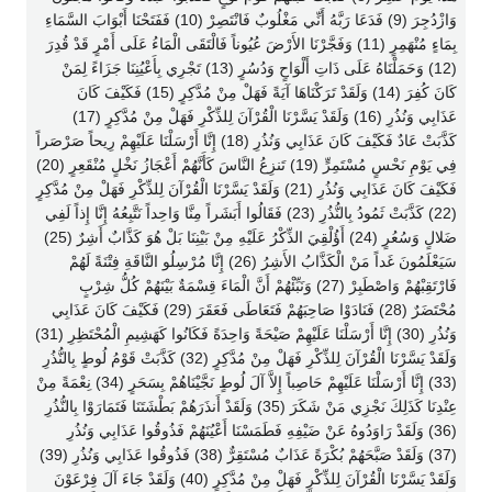
وَازْدُجِرَ (9) فَدَعَا رَبَّهُ أَنِّي مَغْلُوبٌ فَانْتَصِرْ (10) فَفَتَحْنَا أَبْوَابَ السَّمَاءِ
بِمَاءٍ مُنْهَمِرٍ (11) وَفَجَّرْنَا الأَرْضَ عُيُوناً فَالْتَقَى الْمَاءُ عَلَى أَمْرٍ قَدْ قُدِرَ
(12) وَحَمَلْنَاهُ عَلَى ذَاتِ أَلْوَاحٍ وَدُسُرٍ (13) تَجْرِي بِأَعْيُنِنَا جَزَاءً لِمَنْ
كَانَ كُفِرَ (14) وَلَقَدْ تَرَكْنَاهَا آيَةً فَهَلْ مِنْ مُدَّكِرٍ (15) فَكَيْفَ كَانَ
عَذَابِي وَنُذُرِ (16) وَلَقَدْ يَسَّرْنَا الْقُرْآنَ لِلذِّكْرِ فَهَلْ مِنْ مُدَّكِرٍ (17)
كَذَّبَتْ عَادٌ فَكَيْفَ كَانَ عَذَابِي وَنُذُرِ (18) إِنَّا أَرْسَلْنَا عَلَيْهِمْ رِيحاً صَرْصَراً
فِي يَوْمِ نَحْسٍ مُسْتَمِرٍّ (19) تَنزِعُ النَّاسَ كَأَنَّهُمْ أَعْجَازُ نَخْلٍ مُنْقَعِرٍ (20)
فَكَيْفَ كَانَ عَذَابِي وَنُذُرِ (21) وَلَقَدْ يَسَّرْنَا الْقُرْآنَ لِلذِّكْرِ فَهَلْ مِنْ مُدَّكِرٍ
(22) كَذَّبَتْ ثَمُودُ بِالنُّذُرِ (23) فَقَالُوا أَبَشَراً مِنَّا وَاحِداً نَتَّبِعُهُ إِنَّا إِذاً لَفِي
ضَلالٍ وَسُعُرٍ (24) أَؤُلْقِيَ الذِّكْرُ عَلَيْهِ مِنْ بَيْنِنَا بَلْ هُوَ كَذَّابٌ أَشِرٌ (25)
سَيَعْلَمُونَ غَداً مَنْ الْكَذَّابُ الأَشِرُ (26) إِنَّا مُرْسِلُو النَّاقَةِ فِتْنَةً لَهُمْ
فَارْتَقِبْهُمْ وَاصْطَبِرْ (27) وَنَبِّئْهُمْ أَنَّ الْمَاءَ قِسْمَةٌ بَيْنَهُمْ كُلُّ شِرْبٍ
مُحْتَضَرٌ (28) فَنَادَوْا صَاحِبَهُمْ فَتَعَاطَى فَعَقَرَ (29) فَكَيْفَ كَانَ عَذَابِي
وَنُذُرِ (30) إِنَّا أَرْسَلْنَا عَلَيْهِمْ صَيْحَةً وَاحِدَةً فَكَانُوا كَهَشِيمِ الْمُحْتَظِرِ (31)
وَلَقَدْ يَسَّرْنَا الْقُرْآنَ لِلذِّكْرِ فَهَلْ مِنْ مُدَّكِرٍ (32) كَذَّبَتْ قَوْمُ لُوطٍ بِالنُّذُرِ
(33) إِنَّا أَرْسَلْنَا عَلَيْهِمْ حَاصِباً إِلاَّ آلَ لُوطٍ نَجَّيْنَاهُمْ بِسَحَرٍ (34) نِعْمَةً مِنْ
عِنْدِنَا كَذَلِكَ نَجْزِي مَنْ شَكَرَ (35) وَلَقَدْ أَنذَرَهُمْ بَطْشَتَنَا فَتَمَارَوْا بِالنُّذُرِ
(36) وَلَقَدْ رَاوَدُوهُ عَنْ ضَيْفِهِ فَطَمَسْنَا أَعْيُنَهُمْ فَذُوقُوا عَذَابِي وَنُذُرِ
(37) وَلَقَدْ صَبَّحَهُمْ بُكْرَةً عَذَابٌ مُسْتَقِرٌّ (38) فَذُوقُوا عَذَابِي وَنُذُرِ (39)
وَلَقَدْ يَسَّرْنَا الْقُرْآنَ لِلذِّكْرِ فَهَلْ مِنْ مُدَّكِرٍ (40) وَلَقَدْ جَاءَ آلَ فِرْعَوْنَ