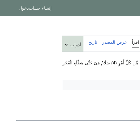
إنشاء حساب
دخول
اقرأ
عرض المصدر
تاريخ
أدوات
إِنَّا أَنزَلْنَاهُ فِي لَيْلَةِ الْقَدْرِ (1) وَمَا أَدْرَاكَ مَا لَيْلَةُ الْقَدْرِ (2) لَيْلَةُ الْقَدْرِ خَيْرٌ مِّنْ أَلْفِ شَهْرٍ (3) تَنَزَّلُ الْمَلَائِكَةُ وَالرُّوحُ فِيهَا بِإِذْنِ رَبِّهِم مِّن كُلِّ أَمْرٍ (4) سَلَامٌ هِيَ حَتَّى مَطْلَعِ الْفَجْرِ