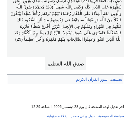
دُونِ ذَلِكَ فَتْحاً قَرِيباً (27) هُوَ الَّذِي أَرْسَلَ رَسُولَهُ بِالْهُدَى وَدِينِ الْحَقِّ
لِيُظْهِرَهُ عَلَى الدِّينِ كُلِّهِ وَكَفَى بِاللَّهِ شَهِيداً (28) مُحَمَّدٌ رَسُولُ اللَّهِ
وَالَّذِينَ مَعَهُ أَشِدَّاءُ عَلَى الْكُفَّارِ رُحَمَاءُ بَيْنَهُمْ تَرَاهُمْ رُكَّعاً سُجَّداً يَبْتَغُونَ
فَضْلاً مِنْ اللَّهِ وَرِضْوَاناً سِيمَاهُمْ فِي وُجُوهِهِمْ مِنْ أَثَرِ السُّجُودِ ذَلِكَ
مَثَلُهُمْ فِي التَّوْرَاةِ وَمَثَلُهُمْ فِي الإِنْجِيلِ كَزَرْعٍ أَخْرَجَ شَطْأَهُ فَآزَرَهُ
فَاسْتَغْلَظَ فَاسْتَوَى عَلَى سُوقِهِ يُعْجِبُ الزُّرَّاعَ لِيَغِيظَ بِهِمْ الْكُفَّارَ وَعَدَ
اللَّهُ الَّذِينَ آمَنُوا وَعَمِلُوا الصَّالِحَاتِ مِنْهُمْ مَغْفِرَةً وَأَجْراً عَظِيماً (29)
صدق الله العظيم
تصنيف
:
سور القرآن الكريم
آخر تعديل لهذه الصفحة كان يوم 28 ديسمبر 2006، الساعة 12:29.
سياسة الخصوصية
حول ويكي مصدر
إخلاء مسؤولية