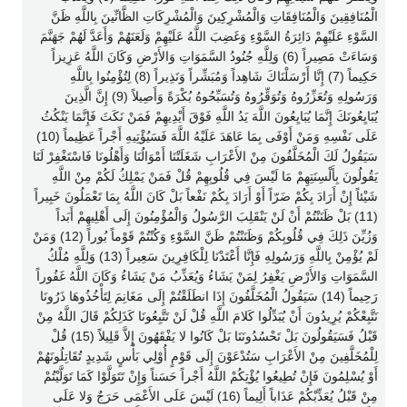
الْمُنَافِقِينَ وَالْمُنَافِقَاتِ وَالْمُشْرِكِينَ وَالْمُشْرِكَاتِ الظَّانِّينَ بِاللَّهِ ظَنَّ
السَّوْءِ عَلَيْهِمْ دَائِرَةُ السَّوْءِ وَغَضِبَ اللَّهُ عَلَيْهِمْ وَلَعَنَهُمْ وَأَعَدَّ لَهُمْ جَهَنَّمَ
وَسَاءَتْ مَصِيراً (6) وَلِلَّهِ جُنُودُ السَّمَوَاتِ وَالأَرْضِ وَكَانَ اللَّهُ عَزِيزاً
حَكِيماً (7) إِنَّا أَرْسَلْنَاكَ شَاهِداً وَمُبَشِّراً وَنَذِيراً (8) لِتُؤْمِنُوا بِاللَّهِ
وَرَسُولِهِ وَتُعَزِّرُوهُ وَتُوَقِّرُوهُ وَتُسَبِّحُوهُ بُكْرَةً وَأَصِيلاً (9) إِنَّ الَّذِينَ
يُبَايِعُونَكَ إِنَّمَا يُبَايِعُونَ اللَّهَ يَدُ اللَّهِ فَوْقَ أَيْدِيهِمْ فَمَنْ نَكَثَ فَإِنَّمَا يَنْكُثُ
عَلَى نَفْسِهِ وَمَنْ أَوْفَى بِمَا عَاهَدَ عَلَيْهُ اللَّهَ فَسَيُؤْتِيهِ أَجْراً عَظِيماً (10)
سَيَقُولُ لَكَ الْمُخَلَّفُونَ مِنْ الأَعْرَابِ شَغَلَتْنَا أَمْوَالُنَا وَأَهْلُونَا فَاسْتَغْفِرْ لَنَا
يَقُولُونَ بِأَلْسِنَتِهِمْ مَا لَيْسَ فِي قُلُوبِهِمْ قُلْ فَمَنْ يَمْلِكُ لَكُمْ مِنْ اللَّهِ
شَيْئاً إِنْ أَرَادَ بِكُمْ ضَرّاً أَوْ أَرَادَ بِكُمْ نَفْعاً بَلْ كَانَ اللَّهُ بِمَا تَعْمَلُونَ خَبِيراً
(11) بَلْ ظَنَنْتُمْ أَنْ لَنْ يَنْقَلِبَ الرَّسُولُ وَالْمُؤْمِنُونَ إِلَى أَهْلِيهِمْ أَبَداً
وَزُيِّنَ ذَلِكَ فِي قُلُوبِكُمْ وَظَنَنْتُمْ ظَنَّ السَّوْءِ وَكُنْتُمْ قَوْماً بُوراً (12) وَمَنْ
لَمْ يُؤْمِنْ بِاللَّهِ وَرَسُولِهِ فَإِنَّا أَعْتَدْنَا لِلْكَافِرِينَ سَعِيراً (13) وَلِلَّهِ مُلْكُ
السَّمَوَاتِ وَالأَرْضِ يَغْفِرُ لِمَنْ يَشَاءُ وَيُعَذِّبُ مَنْ يَشَاءُ وَكَانَ اللَّهُ غَفُوراً
رَحِيماً (14) سَيَقُولُ الْمُخَلَّفُونَ إِذَا انطَلَقْتُمْ إِلَى مَغَانِمَ لِتَأْخُذُوهَا ذَرُونَا
نَتَّبِعْكُمْ يُرِيدُونَ أَنْ يُبَدِّلُوا كَلامَ اللَّهِ قُلْ لَنْ تَتَّبِعُونَا كَذَلِكُمْ قَالَ اللَّهُ مِنْ
قَبْلُ فَسَيَقُولُونَ بَلْ تَحْسُدُونَنَا بَلْ كَانُوا لا يَفْقَهُونَ إِلاَّ قَلِيلاً (15) قُلْ
لِلْمُخَلَّفِينَ مِنْ الأَعْرَابِ سَتُدْعَوْنَ إِلَى قَوْمٍ أُوْلِي بَأْسٍ شَدِيدٍ تُقَاتِلُونَهُمْ
أَوْ يُسْلِمُونَ فَإِنْ تُطِيعُوا يُؤْتِكُمْ اللَّهُ أَجْراً حَسَناً وَإِنْ تَتَوَلَّوْا كَمَا تَوَلَّيْتُمْ
مِنْ قَبْلُ يُعَذِّبْكُمْ عَذَاباً أَلِيماً (16) لَيْسَ عَلَى الأَعْمَى حَرَجٌ وَلا عَلَى