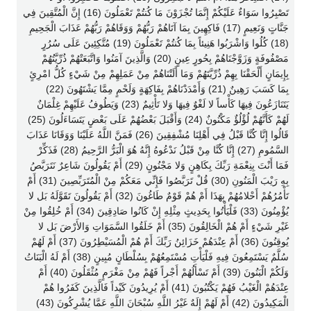
تَصْبِرُوا سَوَاءٌ عَلَيْكُمْ إِنَّمَا تُجْزَوْنَ مَا كُنتُمْ تَعْمَلُونَ (16) إِنَّ الْمُتَّقِينَ فِي
جَنَّاتٍ وَنَعِيمٍ (17) فَاكِهِينَ بِمَا آتَاهُمْ رَبُّهُمْ وَوَقَاهُمْ رَبُّهُمْ عَذَابَ الْجَحِيمِ
(18) كُلُوا وَاشْرَبُوا هَنِيئاً بِمَا كُنتُمْ تَعْمَلُونَ (19) مُتَّكِئِينَ عَلَى سُرُرٍ
مَصْفُوفَةٍ وَزَوَّجْنَاهُمْ بِحُورٍ عِينٍ (20) وَالَّذِينَ آمَنُوا وَاتَّبَعَتْهُمْ ذُرِّيَّتُهُمْ
بِإِيمَانٍ أَلْحَقْنَا بِهِمْ ذُرِّيَّتَهُمْ وَمَا أَلَتْنَاهُمْ مِنْ عَمَلِهِمْ مِنْ شَيْءٍ كُلُّ امْرِئٍ
بِمَا كَسَبَ رَهِينٌ (21) وَأَمْدَدْنَاهُمْ بِفَاكِهَةٍ وَلَحْمٍ مِمَّا يَشْتَهُونَ (22)
يَتَنَازَعُونَ فِيهَا كَأْساً لا لَغْوٌ فِيهَا وَلا تَأْثِيمٌ (23) وَيَطُوفُ عَلَيْهِمْ غِلْمَانٌ
لَهُمْ كَأَنَّهُمْ لُؤْلُؤٌ مَكْنُونٌ (24) وَأَقْبَلَ بَعْضُهُمْ عَلَى بَعْضٍ يَتَسَاءَلُونَ (25)
قَالُوا إِنَّا كُنَّا قَبْلُ فِي أَهْلِنَا مُشْفِقِينَ (26) فَمَنَّ اللَّهُ عَلَيْنَا وَوَقَانَا عَذَابَ
السَّمُومِ (27) إِنَّا كُنَّا مِنْ قَبْلُ نَدْعُوهُ إِنَّهُ هُوَ الْبَرُّ الرَّحِيمُ (28) فَذَكِّرْ
فَمَا أَنْتَ بِنِعْمَةِ رَبِّكَ بِكَاهِنٍ وَلا مَجْنُونٍ (29) أَمْ يَقُولُونَ شَاعِرٌ نَتَرَبَّصُ
بِهِ رَيْبَ الْمَنُونِ (30) قُلْ تَرَبَّصُوا فَإِنِّي مَعَكُمْ مِنْ الْمُتَرَبِّصِينَ (31) أَمْ
تَأْمُرُهُمْ أَحْلامُهُمْ بِهَذَا أَمْ هُمْ قَوْمٌ طَاغُونَ (32) أَمْ يَقُولُونَ تَقَوَّلَهُ بَل لا
يُؤْمِنُونَ (33) فَلْيَأْتُوا بِحَدِيثٍ مِثْلِهِ إِنْ كَانُوا صَادِقِينَ (34) أَمْ خُلِقُوا مِنْ
غَيْرِ شَيْءٍ أَمْ هُمْ الْخَالِقُونَ (35) أَمْ خَلَقُوا السَّمَوَاتِ وَالأَرْضَ بَل لا
يُوقِنُونَ (36) أَمْ عِنْدَهُمْ خَزَائِنُ رَبِّكَ أَمْ هُمْ الْمُسَيْطِرُونَ (37) أَمْ لَهُمْ
سُلَّمٌ يَسْتَمِعُونَ فِيهِ فَلْيَأْتِ مُسْتَمِعُهُمْ بِسُلْطَانٍ مُبِينٍ (38) أَمْ لَهُ الْبَنَاتُ
وَلَكُمْ الْبَنُونَ (39) أَمْ تَسْأَلُهُمْ أَجْراً فَهُمْ مِنْ مَغْرَمٍ مُثْقَلُونَ (40) أَمْ
عِنْدَهُمْ الْغَيْبُ فَهُمْ يَكْتُبُونَ (41) أَمْ يُرِيدُونَ كَيْداً فَالَّذِينَ كَفَرُوا هُمْ
الْمَكِيدُونَ (42) أَمْ لَهُمْ إِلَهٌ غَيْرُ اللَّهِ سُبْحَانَ اللَّهِ عَمَّا يُشْرِكُونَ (43)