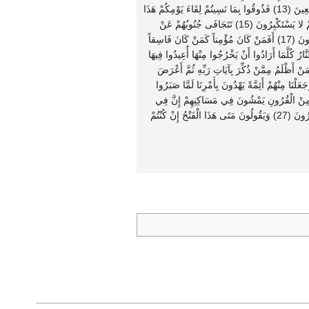
فَارْجِعْنَا نَعْمَلْ صَالِحاً إِنَّا مُوقِنُونَ (12) وَلَوْ شِئْنَا لآتَيْنَا كُلَّ نَفْسٍ هُدَاهَا وَلَكِنْ حَقَّ الْقَوْلُ مِنِّي لأَمْلأَنَّ جَهَنَّمَ مِنْ الْجِنَّةِ وَالنَّاسِ أَجْمَعِينَ (13) فَذُوقُوا بِمَا نَسِيتُمْ لِقَاءَ يَوْمِكُمْ هَذَا
إِنَّا نَسِينَاكُمْ وَذُوقُوا عَذَابَ الْخُلْدِ بِمَا كُنْتُمْ تَعْمَلُونَ (14) إِنَّمَا يُؤْمِنُ بِآيَاتِنَا الَّذِينَ إِذَا ذُكِّرُوا بِهَا خَرُّوا سُجَّداً وَسَبَّحُوا بِحَمْدِ رَبِّهِمْ وَهُمْ لا يَسْتَكْبِرُونَ (15) تَتَجَافَى جُنُوبُهُمْ عَنْ
الْمَضَاجِعِ يَدْعُونَ رَبَّهُمْ خَوْفاً وَطَمَعاً وَمِمَّا رَزَقْنَاهُمْ يُنفِقُونَ (16) فَلا تَعْلَمُ نَفْسٌ مَا أُخْفِيَ لَهُمْ مِنْ قُرَّةِ أَعْيُنٍ جَزَاءً بِمَا كَانُوا يَعْمَلُونَ (17) أَفَمَنْ كَانَ مُؤْمِناً كَمَنْ كَانَ فَاسِقاً
اً بِمَا كَانُوا يَعْمَلُونَ (19) وَأَمَّا الَّذِينَ فَسَقُوا فَمَأْوَاهُمْ النَّارُ كُلَّمَا أَرَادُوا أَنْ يَخْرُجُوا مِنْهَا أُعِيدُوا فِيهَا
ُوا عَذَابَ النَّارِ الَّذِي كُنْتُمْ بِهِ تُكَذِّبُونَ (20) وَلَنُذِيقَنَّهُمْ مِنْ الْعَذَابِ الأَدْنَى دُونَ الْعَذَابِ الأَكْبَرِ لَعَلَّهُمْ يَرْجِعُونَ (21) وَمَنْ أَظْلَمُ مِمَّنْ ذُكِّرَ بِآيَاتِ رَبِّهِ ثُمَّ أَعْرَضَ
ِنْ الْمُجْرِمِينَ مُنتَقِمُونَ (22) وَلَقَدْ آتَيْنَا مُوسَى الْكِتَابَ فَلا تَكُنْ فِي مِرْيَةٍ مِنْ لِقَائِهِ وَجَعَلْنَاهُ هُدًى لِبَنِي إِسْرَائِيلَ (23) وَجَعَلْنَا مِنْهُمْ أَئِمَّةً يَهْدُونَ بِأَمْرِنَا لَمَّا صَبَرُوا
ِ يَخْتَلِفُونَ (25) أَوَلَمْ يَهْدِ لَهُمْ كَمْ أَهْلَكْنَا مِنْ قَبْلِهِمْ مِنْ الْقُرُونِ يَمْشُونَ فِي مَسَاكِنِهِمْ إِنَّ فِي
ذَلِكَ لآيَاتٍ أَفَلا يَسْمَعُونَ (26) أَوَلَمْ يَرَوْا أَنَّا نَسُوقُ الْمَاءَ إِلَى الأَرْضِ الْجُرُزِ فَنُخْرِجُ بِهِ زَرْعاً تَأْكُلُ مِنْهُ أَنْعَامُهُمْ وَأَنفُسُهُمْ أَفَلا يُبْصِرُونَ (27) وَيَقُولُونَ مَتَى هَذَا الْفَتْحُ إِنْ كُنْتُمْ