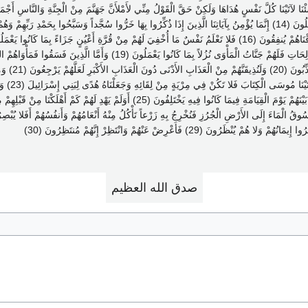
لا يَسْتَوُونَ (18) أَمَّا الَّذِينَ آمَنُوا وَعَمِلُوا الصَّالِحَاتِ فَلَهُمْ جَنَّاتُ الْمَأْوَى نُزُل
وَقِيلَ لَهُمْ ذُوق
عَنْهَا إِنَّا م
وَكَانُوا بِآيَاتِنَا يُوقِنُونَ (24) إِنَّ رَبَّكَ هُوَ يَفْصِلُ بَيْنَهُمْ يَوْمَ الْقِيَامَةِ فِيمَا كَانُوا فِيه
صدق الله العظيم