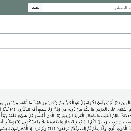
بحث
السَّمَوَاتِ وَالأَرْضَ وَمَا بَيْنَ
مِنْ سُلالَةٍ مِنْ مَاءٍ مَهِينٍ (8) ثُمَّ سَوَّ
هُمْ بِلِقَاءِ رَبِّهِمْ كَافِرُونَ (10) قُلْ يَتَوَفَّاكُمْ مَلَكُ الْمَوْتِ الَّذِي وُكِّلَ بِكُمْ ثُمَّ 