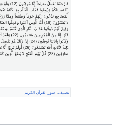
صَادِقِينَ (28) قُلْ يَوْمَ الْفَتْحِ لا يَنفَعُ الَّذِينَ كَفَرُوا إِيمَانُهُمْ وَلا هُمْ يُنْظَرُونَ (29) فَأَعْرِضْ عَنْهُمْ وَانْتَظِرْ إِنَّهُمْ مُنتَظِرُونَ (30)
تصنيف
:
سور القرآن الكريم