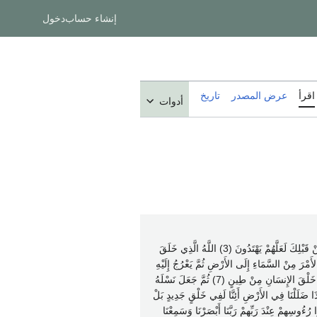
إنشاء حساب
دخول
اقرأ
عرض المصدر
تاريخ
أدوات
الم (1) تَنزِيلُ الْكِتَابِ لا رَيْبَ فِيهِ مِنْ رَبِّ الْعَالَمِينَ (2) أَمْ يَقُولُونَ افْتَرَاهُ بَلْ هُوَ الْحَقُّ مِنْ رَبِّكَ لِتُنذِرَ قَوْماً مَا أَتَاهُمْ مِنْ نَذِيرٍ مِنْ قَبْلِكَ لَعَلَّهُمْ يَهْتَدُونَ (3) اللَّهُ الَّذِي خَلَقَ
هُمَا فِي سِتَّةِ أَيَّامٍ ثُمَّ اسْتَوَى عَلَى الْعَرْشِ مَا لَكُمْ مِنْ دُونِهِ مِن وَلِيٍّ وَلا شَفِيعٍ أَفَلا تَتَذَكَّرُونَ (4) يُدَبِّرُ الأَمْرَ مِنْ السَّمَاءِ إِلَى الأَرْضِ ثُمَّ يَعْرُجُ إِلَيْهِ
فِي يَوْمٍ كَانَ مِقْدَارُهُ أَلْفَ سَنَةٍ مِمَّا تَعُدُّونَ (5) ذَلِكَ عَالِمُ الْغَيْبِ وَالشَّهَادَةِ الْعَزِيزُ الرَّحِيمُ (6) الَّذِي أَحْسَنَ كُلَّ شَيْءٍ خَلَقَهُ وَبَدَأَ خَلْقَ الإِنسَانِ مِنْ طِينٍ (7) ثُمَّ جَعَلَ نَسْلَهُ
اهُ وَنَفَخَ فِيهِ مِنْ رُوحِهِ وَجَعَلَ لَكُمْ السَّمْعَ وَالأَبْصَارَ وَالأَفْئِدَةَ قَلِيلاً مَا تَشْكُرُونَ (9) وَقَالُوا أَئِذَا ضَلَلْنَا فِي الأَرْضِ أَئِنَّا لَفِي خَلْقٍ جَدِيدٍ بَلْ
إِلَى رَبِّكُمْ تُرْجَعُونَ (11) وَلَوْ تَرَى إِذْ الْمُجْرِمُونَ نَاكِسُوا رُءُوسِهِمْ عِنْدَ رَبِّهِمْ رَبَّنَا أَبْصَرْنَا وَسَمِعْنَا