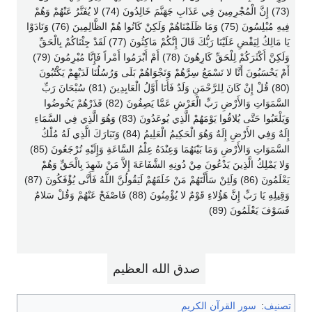
(73) إِنَّ الْمُجْرِمِينَ فِي عَذَابِ جَهَنَّمَ خَالِدُونَ (74) لا يُفَتَّرُ عَنْهُمْ وَهُمْ
فِيهِ مُبْلِسُونَ (75) وَمَا ظَلَمْنَاهُمْ وَلَكِنْ كَانُوا هُمْ الظَّالِمِينَ (76) وَنَادَوْا
يَا مَالِكُ لِيَقْضِ عَلَيْنَا رَبُّكَ قَالَ إِنَّكُمْ مَاكِثُونَ (77) لَقَدْ جِئْنَاكُمْ بِالْحَقِّ
وَلَكِنَّ أَكْثَرَكُمْ لِلْحَقِّ كَارِهُونَ (78) أَمْ أَبْرَمُوا أَمْراً فَإِنَّا مُبْرِمُونَ (79)
أَمْ يَحْسَبُونَ أَنَّا لا نَسْمَعُ سِرَّهُمْ وَنَجْوَاهُمْ بَلَى وَرُسُلُنَا لَدَيْهِمْ يَكْتُبُونَ
(80) قُلْ إِنْ كَانَ لِلرَّحْمَنِ وَلَدٌ فَأَنَا أَوَّلُ الْعَابِدِينَ (81) سُبْحَانَ رَبِّ
السَّمَوَاتِ وَالأَرْضِ رَبِّ الْعَرْشِ عَمَّا يَصِفُونَ (82) فَذَرْهُمْ يَخُوضُوا
وَيَلْعَبُوا حَتَّى يُلاقُوا يَوْمَهُمْ الَّذِي يُوعَدُونَ (83) وَهُوَ الَّذِي فِي السَّمَاءِ
إِلَهٌ وَفِي الأَرْضِ إِلَهٌ وَهُوَ الْحَكِيمُ الْعَلِيمُ (84) وَتَبَارَكَ الَّذِي لَهُ مُلْكُ
السَّمَوَاتِ وَالأَرْضِ وَمَا بَيْنَهُمَا وَعِنْدَهُ عِلْمُ السَّاعَةِ وَإِلَيْهِ تُرْجَعُونَ (85)
وَلا يَمْلِكُ الَّذِينَ يَدْعُونَ مِنْ دُونِهِ الشَّفَاعَةَ إِلاَّ مَنْ شَهِدَ بِالْحَقِّ وَهُمْ
يَعْلَمُونَ (86) وَلَئِنْ سَأَلْتَهُمْ مَنْ خَلَقَهُمْ لَيَقُولُنَّ اللَّهُ فَأَنَّى يُؤْفَكُونَ (87)
وَقِيلِهِ يَا رَبِّ إِنَّ هَؤُلاءِ قَوْمٌ لا يُؤْمِنُونَ (88) فَاصْفَحْ عَنْهُمْ وَقُلْ سَلامٌ
فَسَوْفَ يَعْلَمُونَ (89)
صدق الله العظيم
تصنيف
:
سور القرآن الكريم