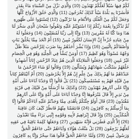
لَكُمْ فِيهَا سُبُلاً لَعَلَّكُمْ تَهْتَدُونَ (10) وَالَّذِي نَزَّلَ مِنْ السَّمَاءِ مَاءً بِقَدَرٍ
فَأَنشَرْنَا بِهِ بَلْدَةً مَيْتاً كَذَلِكَ تُخْرَجُونَ (11) وَالَّذِي خَلَقَ الأَزْوَاجَ كُلَّهَا
وَجَعَلَ لَكُمْ مِنْ الْفُلْكِ وَالأَنْعَامِ مَا تَرْكَبُونَ (12) لِتَسْتَوُوا عَلَى ظُهُورِهِ
ثُمَّ تَذْكُرُوا نِعْمَةَ رَبِّكُمْ إِذَا اسْتَوَيْتُمْ عَلَيْهِ وَتَقُولُوا سُبْحانَ الَّذِي سَخَّرَ لَنَا
هَذَا وَمَا كُنَّا لَهُ مُقْرِنِينَ (13) وَإِنَّا إِلَى رَبِّنَا لَمُنقَلِبُونَ (14) وَجَعَلُوا لَهُ
مِنْ عِبَادِهِ جُزْءاً إِنَّ الإِنسَانَ لَكَفُورٌ مُبِينٌ (15) أَمْ اتَّخَذَ مِمَّا يَخْلُقُ بَنَاتٍ
وَأَصْفَاكُمْ بِالْبَنِينَ (16) وَإِذَا بُشِّرَ أَحَدُهُمْ بِمَا ضَرَبَ لِلرَّحْمَنِ مَثَلاً ظَلَّ
وَجْهُهُ مُسْوَدّاً وَهُوَ كَظِيمٌ (17) أَوَمَنْ يُنَشَّأُ فِي الْحِلْيَةِ وَهُوَ فِي الْخِصَامِ
غَيْرُ مُبِينٍ (18) وَجَعَلُوا الْمَلائِكَةَ الَّذِينَ هُمْ عِبَادُ الرَّحْمَنِ إِنَاثاً أَشَهِدُوا
خَلْقَهُمْ سَتُكْتَبُ شَهَادَتُهُمْ وَيُسْأَلُونَ (19) وَقَالُوا لَوْ شَاءَ الرَّحْمَنُ مَا
عَبَدْنَاهُمْ مَا لَهُمْ بِذَلِكَ مِنْ عِلْمٍ إِنْ هُمْ إِلاَّ يَخْرُصُونَ (20) أَمْ آتَيْنَاهُمْ كِتَاباً
مِنْ قَبْلِهِ فَهُمْ بِهِ مُسْتَمْسِكُونَ (21) بَلْ قَالُوا إِنَّا وَجَدْنَا آبَاءَنَا عَلَى أُمَّةٍ
وَإِنَّا عَلَى آثَارِهِمْ مُهْتَدُونَ (22) وَكَذَلِكَ مَا أَرْسَلْنَا مِنْ قَبْلِكَ فِي قَرْيَةٍ
مِنْ نَذِيرٍ إِلاَّ قَالَ مُتْرَفُوهَا إِنَّا وَجَدْنَا آبَاءَنَا عَلَى أُمَّةٍ وَإِنَّا عَلَى آثَارِهِمْ
مُقْتَدُونَ (23) قَالَ أَوَلَوْ جِئْتُكُمْ بِأَهْدَى مِمَّا وَجَدْتُمْ عَلَيْهِ آبَاءَكُمْ قَالُوا إِنَّا
بِمَا أُرْسِلْتُمْ بِهِ كَافِرُونَ (24) فَانتَقَمْنَا مِنْهُمْ فَانظُرْ كَيْفَ كَانَ عَاقِبَةُ
الْمُكَذِّبِينَ (25) وَإِذْ قَالَ إِبْرَاهِيمُ لأَبِيهِ وَقَوْمِهِ إِنَّنِي بَرَاءٌ مِمَّا تَعْبُدُونَ
(26) إِلاَّ الَّذِي فَطَرَنِي فَإِنَّهُ سَيَهْدِينِ (27) وَجَعَلَهَا كَلِمَةً بَاقِيَةً فِي عَقِبِهِ
لَعَلَّهُمْ يَرْجِعُونَ (28) بَلْ مَتَّعْتُ هَؤُلاءِ وَآبَاءَهُمْ حَتَّى جَاءَهُمْ الْحَقُّ
وَرَسُولٌ مُبِينٌ (29) وَلَمَّا جَاءَهُمْ الْحَقُّ قَالُوا هَذَا سِحْرٌ وَإِنَّا بِهِ كَافِرُونَ