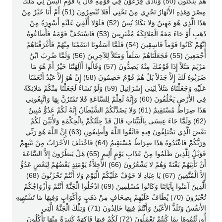
هُمْ يَنكُثُونَ (50) وَنَادَى فِرْعَوْنُ فِي قَوْمِهِ قَالَ يَا قَوْمِ أَلَيْسَ لِي مُلْكُ
مِصْرَ وَهَذِهِ الأَنْهَارُ تَجْرِي مِنْ تَحْتِي أَفَلا تُبْصِرُونَ (51) أَمْ أَنَا خَيْرٌ مِنْ
هَذَا الَّذِي هُوَ مَهِينٌ وَلا يَكَادُ يُبِينُ (52) فَلَوْلا أُلْقِيَ عَلَيْهِ أَسْوِرَةٌ مِنْ
ذَهَبٍ أَوْ جَاءَ مَعَهُ الْمَلائِكَةُ مُقْتَرِنِينَ (53) فَاسْتَخَفَّ قَوْمَهُ فَأَطَاعُوهُ
إِنَّهُمْ كَانُوا قَوْماً فَاسِقِينَ (54) فَلَمَّا آسَفُونَا انتَقَمْنَا مِنْهُمْ فَأَغْرَقْنَاهُمْ
أَجْمَعِينَ (55) فَجَعَلْنَاهُمْ سَلَفاً وَمَثَلاً لِلآخِرِينَ (56) وَلَمَّا ضُرِبَ ابْنُ
مَرْيَمَ مَثَلاً إِذَا قَوْمُكَ مِنْهُ يَصِدُّونَ (57) وَقَالُوا أَآلِهَتُنَا خَيْرٌ أَمْ هُوَ مَا
ضَرَبُوهُ لَكَ إِلاَّ جَدَلاً بَلْ هُمْ قَوْمٌ خَصِمُونَ (58) إِنْ هُوَ إِلاَّ عَبْدٌ أَنْعَمْنَا
عَلَيْهِ وَجَعَلْنَاهُ مَثَلاً لِبَنِي إِسْرَائِيلَ (59) وَلَوْ نَشَاءُ لَجَعَلْنَا مِنْكُمْ مَلائِكَةً
فِي الأَرْضِ يَخْلُفُونَ (60) وَإِنَّهُ لَعِلْمٌ لِلسَّاعَةِ فَلا تَمْتَرُنَّ بِهَا وَاتَّبِعُونِي
هَذَا صِرَاطٌ مُسْتَقِيمٌ (61) وَلا يَصُدَّنَّكُمْ الشَّيْطَانُ إِنَّهُ لَكُمْ عَدُوٌّ مُبِينٌ
(62) وَلَمَّا جَاءَ عِيسَى بِالْبَيِّنَاتِ قَالَ قَدْ جِئْتُكُمْ بِالْحِكْمَةِ وَلأُبَيِّنَ لَكُمْ
بَعْضَ الَّذِي تَخْتَلِفُونَ فِيهِ فَاتَّقُوا اللَّهَ وَأَطِيعُونِ (63) إِنَّ اللَّهَ هُوَ رَبِّي
وَرَبُّكُمْ فَاعْبُدُوهُ هَذَا صِرَاطٌ مُسْتَقِيمٌ (64) فَاخْتَلَفَ الأَحْزَابُ مِنْ بَيْنِهِمْ
فَوَيْلٌ لِلَّذِينَ ظَلَمُوا مِنْ عَذَابِ يَوْمٍ أَلِيمٍ (65) هَلْ يَنظُرُونَ إِلاَّ السَّاعَةَ
أَنْ تَأْتِيَهُمْ بَغْتَةً وَهُمْ لا يَشْعُرُونَ (66) الأَخِلاَّءُ يَوْمَئِذٍ بَعْضُهُمْ لِبَعْضٍ عَدُوٌّ
إِلاَّ الْمُتَّقِينَ (67) يَا عِبَادِ لا خَوْفٌ عَلَيْكُمْ الْيَوْمَ وَلا أَنْتُمْ تَحْزَنُونَ (68)
الَّذِينَ آمَنُوا بِآيَاتِنَا وَكَانُوا مُسْلِمِينَ (69) ادْخُلُوا الْجَنَّةَ أَنْتُمْ وَأَزْوَاجُكُمْ
تُحْبَرُونَ (70) يُطَافُ عَلَيْهِمْ بِصِحَافٍ مِنْ ذَهَبٍ وَأَكْوَابٍ وَفِيهَا مَا تَشْتَهِيهِ
الأَنفُسُ وَتَلَذُّ الأَعْيُنُ وَأَنْتُمْ فِيهَا خَالِدُونَ (71) وَتِلْكَ الْجَنَّةُ الَّتِي
أُورِثْتُمُوهَا بِمَا كُنتُمْ تَعْمَلُونَ (72) لَكُمْ فِيهَا فَاكِهَةٌ كَثِيرَةٌ مِنْهَا تَأْكُلُونَ