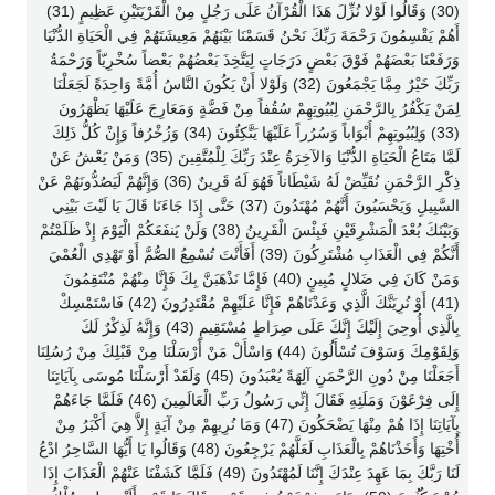
(30) وَقَالُوا لَوْلا نُزِّلَ هَذَا الْقُرْآنُ عَلَى رَجُلٍ مِنْ الْقَرْيَتَيْنِ عَظِيمٍ (31)
أَهُمْ يَقْسِمُونَ رَحْمَةَ رَبِّكَ نَحْنُ قَسَمْنَا بَيْنَهُمْ مَعِيشَتَهُمْ فِي الْحَيَاةِ الدُّنْيَا
وَرَفَعْنَا بَعْضَهُمْ فَوْقَ بَعْضٍ دَرَجَاتٍ لِيَتَّخِذَ بَعْضُهُمْ بَعْضاً سُخْرِيّاً وَرَحْمَةُ
رَبِّكَ خَيْرٌ مِمَّا يَجْمَعُونَ (32) وَلَوْلا أَنْ يَكُونَ النَّاسُ أُمَّةً وَاحِدَةً لَجَعَلْنَا
لِمَنْ يَكْفُرُ بِالرَّحْمَنِ لِبُيُوتِهِمْ سُقُفاً مِنْ فَضَّةٍ وَمَعَارِجَ عَلَيْهَا يَظْهَرُونَ
(33) وَلِبُيُوتِهِمْ أَبْوَاباً وَسُرُراً عَلَيْهَا يَتَّكِئُونَ (34) وَزُخْرُفاً وَإِنْ كُلُّ ذَلِكَ
لَمَّا مَتَاعُ الْحَيَاةِ الدُّنْيَا وَالآخِرَةُ عِنْدَ رَبِّكَ لِلْمُتَّقِينَ (35) وَمَنْ يَعْشُ عَنْ
ذِكْرِ الرَّحْمَنِ نُقَيِّضْ لَهُ شَيْطَاناً فَهُوَ لَهُ قَرِينٌ (36) وَإِنَّهُمْ لَيَصُدُّونَهُمْ عَنْ
السَّبِيلِ وَيَحْسَبُونَ أَنَّهُمْ مُهْتَدُونَ (37) حَتَّى إِذَا جَاءَنَا قَالَ يَا لَيْتَ بَيْنِي
وَبَيْنَكَ بُعْدَ الْمَشْرِقَيْنِ فَبِئْسَ الْقَرِينُ (38) وَلَنْ يَنفَعَكُمْ الْيَوْمَ إِذْ ظَلَمْتُمْ
أَنَّكُمْ فِي الْعَذَابِ مُشْتَرِكُونَ (39) أَفَأَنْتَ تُسْمِعُ الصُّمَّ أَوْ تَهْدِي الْعُمْيَ
وَمَنْ كَانَ فِي ضَلالٍ مُبِينٍ (40) فَإِمَّا نَذْهَبَنَّ بِكَ فَإِنَّا مِنْهُمْ مُنْتَقِمُونَ
(41) أَوْ نُرِيَنَّكَ الَّذِي وَعَدْنَاهُمْ فَإِنَّا عَلَيْهِمْ مُقْتَدِرُونَ (42) فَاسْتَمْسِكْ
بِالَّذِي أُوحِيَ إِلَيْكَ إِنَّكَ عَلَى صِرَاطٍ مُسْتَقِيمٍ (43) وَإِنَّهُ لَذِكْرٌ لَكَ
وَلِقَوْمِكَ وَسَوْفَ تُسْأَلُونَ (44) وَاسْأَلْ مَنْ أَرْسَلْنَا مِنْ قَبْلِكَ مِنْ رُسُلِنَا
أَجَعَلْنَا مِنْ دُونِ الرَّحْمَنِ آلِهَةً يُعْبَدُونَ (45) وَلَقَدْ أَرْسَلْنَا مُوسَى بِآيَاتِنَا
إِلَى فِرْعَوْنَ وَمَلَئِهِ فَقَالَ إِنِّي رَسُولُ رَبِّ الْعَالَمِينَ (46) فَلَمَّا جَاءَهُمْ
بِآيَاتِنَا إِذَا هُمْ مِنْهَا يَضْحَكُونَ (47) وَمَا نُرِيهِمْ مِنْ آيَةٍ إِلاَّ هِيَ أَكْبَرُ مِنْ
أُخْتِهَا وَأَخَذْنَاهُمْ بِالْعَذَابِ لَعَلَّهُمْ يَرْجِعُونَ (48) وَقَالُوا يَا أَيُّهَا السَّاحِرُ ادْعُ
لَنَا رَبَّكَ بِمَا عَهِدَ عِنْدَكَ إِنَّنَا لَمُهْتَدُونَ (49) فَلَمَّا كَشَفْنَا عَنْهُمْ الْعَذَابَ إِذَا