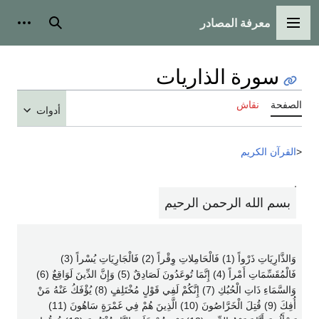
معرفة المصادر
القائمة الرئيسية
بحث
أدوات
سورة الذاريات
الصفحة
نقاش
أدوات
<
القرآن الكريم
بسم الله الرحمن الرحيم
وَالذَّارِيَاتِ ذَرْواً (1) فَالْحَامِلاتِ وِقْراً (2) فَالْجَارِيَاتِ يُسْراً (3)
فَالْمُقَسِّمَاتِ أَمْراً (4) إِنَّمَا تُوعَدُونَ لَصَادِقٌ (5) وَإِنَّ الدِّينَ لَوَاقِعٌ (6)
وَالسَّمَاءِ ذَاتِ الْحُبُكِ (7) إِنَّكُمْ لَفِي قَوْلٍ مُخْتَلِفٍ (8) يُؤْفَكُ عَنْهُ مَنْ
أُفِكَ (9) قُتِلَ الْخَرَّاصُونَ (10) الَّذِينَ هُمْ فِي غَمْرَةٍ سَاهُونَ (11)