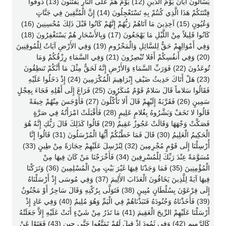
يَسْأَلُونَ أَيَّانَ يَوْمُ الدِّينِ (12) يَوْمَ هُمْ عَلَى النَّارِ يُفْتَنُونَ (13) ذُوقُوا
فِتْنَتَكُمْ هَذَا الَّذِي كُنتُمْ بِهِ تَسْتَعْجِلُونَ (14) إِنَّ الْمُتَّقِينَ فِي جَنَّاتٍ
وَعُيُونٍ (15) آخِذِينَ مَا آتَاهُمْ رَبُّهُمْ إِنَّهُمْ كَانُوا قَبْلَ ذَلِكَ مُحْسِنِينَ (16)
كَانُوا قَلِيلاً مِنْ اللَّيْلِ مَا يَهْجَعُونَ (17) وَبِالأَسْحَارِ هُمْ يَسْتَغْفِرُونَ (18)
وَفِي أَمْوَالِهِمْ حَقٌّ لِلسَّائِلِ وَالْمَحْرُومِ (19) وَفِي الأَرْضِ آيَاتٌ لِلْمُوقِنِينَ
(20) وَفِي أَنفُسِكُمْ أَفَلا تُبْصِرُونَ (21) وَفِي السَّمَاءِ رِزْقُكُمْ وَمَا
تُوعَدُونَ (22) فَوَرَبِّ السَّمَاءِ وَالأَرْضِ إِنَّهُ لَحَقٌّ مِثْلَ مَا أَنَّكُمْ تَنطِقُونَ
(23) هَلْ أَتَاكَ حَدِيثُ ضَيْفِ إِبْرَاهِيمَ الْمُكْرَمِينَ (24) إِذْ دَخَلُوا عَلَيْهِ
فَقَالُوا سَلاماً قَالَ سَلامٌ قَوْمٌ مُنكَرُونَ (25) فَرَاغَ إِلَى أَهْلِهِ فَجَاءَ بِعِجْلٍ
سَمِينٍ (26) فَقَرَّبَهُ إِلَيْهِمْ قَالَ أَلا تَأْكُلُونَ (27) فَأَوْجَسَ مِنْهُمْ خِيفَةً
قَالُوا لا تَخَفْ وَبَشَّرُوهُ بِغُلامٍ عَلِيمٍ (28) فَأَقْبَلَتْ امْرَأَتُهُ فِي صَرَّةٍ
فَصَكَّتْ وَجْهَهَا وَقَالَتْ عَجُوزٌ عَقِيمٌ (29) قَالُوا كَذَلِكَ قَالَ رَبُّكِ إِنَّهُ هُوَ
الْحَكِيمُ الْعَلِيمُ (30) قَالَ فَمَا خَطْبُكُمْ أَيُّهَا الْمُرْسَلُونَ (31) قَالُوا إِنَّا
أُرْسِلْنَا إِلَى قَوْمٍ مُجْرِمِينَ (32) لِنُرْسِلَ عَلَيْهِمْ حِجَارَةً مِنْ طِينٍ (33)
مُسَوَّمَةً عِنْدَ رَبِّكَ لِلْمُسْرِفِينَ (34) فَأَخْرَجْنَا مَنْ كَانَ فِيهَا مِنْ
الْمُؤْمِنِينَ (35) فَمَا وَجَدْنَا فِيهَا غَيْرَ بَيْتٍ مِنْ الْمُسْلِمِينَ (36) وَتَرَكْنَا
فِيهَا آيَةً لِلَّذِينَ يَخَافُونَ الْعَذَابَ الأَلِيمَ (37) وَفِي مُوسَى إِذْ أَرْسَلْنَاهُ
إِلَى فِرْعَوْنَ بِسُلْطَانٍ مُبِينٍ (38) فَتَوَلَّى بِرُكْنِهِ وَقَالَ سَاحِرٌ أَوْ مَجْنُونٌ
(39) فَأَخَذْنَاهُ وَجُنُودَهُ فَنَبَذْنَاهُمْ فِي الْيَمِّ وَهُوَ مُلِيمٌ (40) وَفِي عَادٍ إِذْ
أَرْسَلْنَا عَلَيْهِمْ الرِّيحَ الْعَقِيمَ (41) مَا تَذَرُ مِنْ شَيْءٍ أَتَتْ عَلَيْهِ إِلاَّ جَعَلَتْهُ
كَالرَّمِيمِ (42) وَفِي ثَمُودَ إِذْ قِيلَ لَهُمْ تَمَتَّعُوا حَتَّى حِينٍ (43) فَعَتَوْا عَنْ