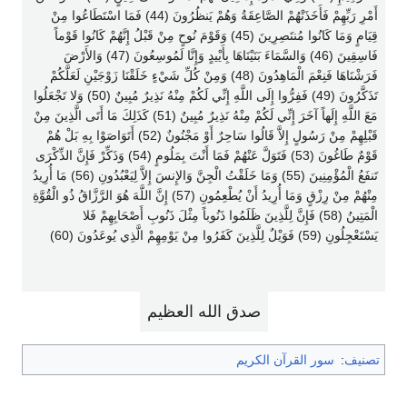
أَمْرِ رَبِّهِمْ فَأَخَذَتْهُمْ الصَّاعِقَةُ وَهُمْ يَنظُرُونَ (44) فَمَا اسْتَطَاعُوا مِنْ
قِيَامٍ وَمَا كَانُوا مُنتَصِرِينَ (45) وَقَوْمَ نُوحٍ مِنْ قَبْلُ إِنَّهُمْ كَانُوا قَوْماً
فَاسِقِينَ (46) وَالسَّمَاءَ بَنَيْنَاهَا بِأَيْيدٍ وَإِنَّا لَمُوسِعُونَ (47) وَالأَرْضَ
فَرَشْنَاهَا فَنِعْمَ الْمَاهِدُونَ (48) وَمِنْ كُلِّ شَيْءٍ خَلَقْنَا زَوْجَيْنِ لَعَلَّكُمْ
تَذَكَّرُونَ (49) فَفِرُّوا إِلَى اللَّهِ إِنِّي لَكُمْ مِنْهُ نَذِيرٌ مُبِينٌ (50) وَلا تَجْعَلُوا
مَعَ اللَّهِ إِلَهاً آخَرَ إِنِّي لَكُمْ مِنْهُ نَذِيرٌ مُبِينٌ (51) كَذَلِكَ مَا أَتَى الَّذِينَ مِنْ
قَبْلِهِمْ مِنْ رَسُولٍ إِلاَّ قَالُوا سَاحِرٌ أَوْ مَجْنُونٌ (52) أَتَوَاصَوْا بِهِ بَلْ هُمْ
قَوْمٌ طَاغُونَ (53) فَتَوَلَّ عَنْهُمْ فَمَا أَنْتَ بِمَلُومٍ (54) وَذَكِّرْ فَإِنَّ الذِّكْرَى
تَنفَعُ الْمُؤْمِنِينَ (55) وَمَا خَلَقْتُ الْجِنَّ وَالإِنسَ إِلاَّ لِيَعْبُدُونِ (56) مَا أُرِيدُ
مِنْهُمْ مِنْ رِزْقٍ وَمَا أُرِيدُ أَنْ يُطْعِمُونِ (57) إِنَّ اللَّهَ هُوَ الرَّزَّاقُ ذُو الْقُوَّةِ
الْمَتِينُ (58) فَإِنَّ لِلَّذِينَ ظَلَمُوا ذَنُوباً مِثْلَ ذَنُوبِ أَصْحَابِهِمْ فَلا
يَسْتَعْجِلُونِ (59) فَوَيْلٌ لِلَّذِينَ كَفَرُوا مِنْ يَوْمِهِمْ الَّذِي يُوعَدُونَ (60)
صدق الله العظيم
تصنيف
:
سور القرآن الكريم