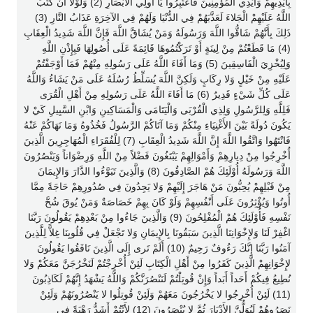
بِأَيْدِيهِمْ وَأَيْدِي الْمُؤْمِنِينَ فَاعْتَبِرُوا يَا أُولِي الأَبْصَارِ (2) وَلَوْلا أَنْ كَتَبَ
اللَّهُ عَلَيْهِمْ الْجَلاءَ لَعَذَّبَهُمْ فِي الدُّنْيَا وَلَهُمْ فِي الآخِرَةِ عَذَابُ النَّارِ (3)
ذَلِكَ بِأَنَّهُمْ شَاقُّوا اللَّهَ وَرَسُولَهُ وَمَنْ يُشَاقَّ اللَّهَ فَإِنَّ اللَّهَ شَدِيدُ الْعِقَابِ
(4) مَا قَطَعْتُمْ مِنْ لِينَةٍ أَوْ تَرَكْتُمُوهَا قَائِمَةً عَلَى أُصُولِهَا فَبِإِذْنِ اللَّهِ
وَلِيُخْزِيَ الْفَاسِقِينَ (5) وَمَا أَفَاءَ اللَّهُ عَلَى رَسُولِهِ مِنْهُمْ فَمَا أَوْجَفْتُمْ
عَلَيْهِ مِنْ خَيْلٍ وَلا رِكَابٍ وَلَكِنَّ اللَّهَ يُسَلِّطُ رُسُلَهُ عَلَى مَنْ يَشَاءُ وَاللَّهُ
عَلَى كُلِّ شَيْءٍ قَدِيرٌ (6) مَا أَفَاءَ اللَّهُ عَلَى رَسُولِهِ مِنْ أَهْلِ الْقُرَى
فَلِلَّهِ وَلِلرَّسُولِ وَلِذِي الْقُرْبَى وَالْيَتَامَى وَالْمَسَاكِينِ وَابْنِ السَّبِيلِ كَيْ لا
يَكُونَ دُولَةً بَيْنَ الأَغْنِيَاءِ مِنْكُمْ وَمَا آتَاكُمْ الرَّسُولُ فَخُذُوهُ وَمَا نَهَاكُمْ عَنْهُ
فَانْتَهُوا وَاتَّقُوا اللَّهَ إِنَّ اللَّهَ شَدِيدُ الْعِقَابِ (7) لِلْفُقَرَاءِ الْمُهَاجِرِينَ الَّذِينَ
أُخْرِجُوا مِنْ دِيارِهِمْ وَأَمْوَالِهِمْ يَبْتَغُونَ فَضْلاً مِنْ اللَّهِ وَرِضْوَاناً وَيَنْصُرُونَ
اللَّهَ وَرَسُولَهُ أُوْلَئِكَ هُمْ الصَّادِقُونَ (8) وَالَّذِينَ تَبَوَّءُوا الدَّارَ وَالإِيمَانَ
مِنْ قَبْلِهِمْ يُحِبُّونَ مَنْ هَاجَرَ إِلَيْهِمْ وَلا يَجِدُونَ فِي صُدُورِهِمْ حَاجَةً مِمَّا
أُوتُوا وَيُؤْثِرُونَ عَلَى أَنْفُسِهِمْ وَلَوْ كَانَ بِهِمْ خَصَاصَةٌ وَمَنْ يُوقَ شُحَّ
نَفْسِهِ فَأُوْلَئِكَ هُمْ الْمُفْلِحُونَ (9) وَالَّذِينَ جَاءُوا مِنْ بَعْدِهِمْ يَقُولُونَ رَبَّنَا
اغْفِرْ لَنَا وَلإِخْوَانِنَا الَّذِينَ سَبَقُونَا بِالإِيمَانِ وَلا تَجْعَلْ فِي قُلُوبِنَا غِلاًّ لِلَّذِينَ
آمَنُوا رَبَّنَا إِنَّكَ رَءُوفٌ رَحِيمٌ (10) أَلَمْ تَرى إِلَى الَّذِينَ نَافَقُوا يَقُولُونَ
لإِخْوَانِهِمْ الَّذِينَ كَفَرُوا مِنْ أَهْلِ الْكِتَابِ لَئِنْ أُخْرِجْتُمْ لَنَخْرُجَنَّ مَعَكُمْ وَلا
نُطِيعُ فِيكُمْ أَحَداً أَبَداً وَإِنْ قُوتِلْتُمْ لَنَنْصُرَنَّكُمْ وَاللَّهُ يَشْهَدُ إِنَّهُمْ لَكَاذِبُونَ
(11) لَئِنْ أُخْرِجُوا لا يَخْرُجُونَ مَعَهُمْ وَلَئِنْ قُوتِلُوا لا يَنْصُرُونَهُمْ وَلَئِنْ
نَصَرُوهُمْ لَيُوَلُّنَّ الأَدْبَارَ ثُمَّ لا يُنْصَرُونَ (12) لأَنْتُمْ أَشَدُّ رَهْبَةً فِي