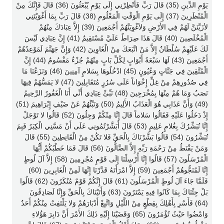
يَوْمِ الدِّينِ (35) قَالَ رَبِّ فَأَنْظِرْنِي إِلَى يَوْمِ يُبْعَثُونَ (36) قَالَ فَإِنَّكَ مِنْ
الْمُنْظَرِينَ (37) إِلَى يَوْمِ الْوَقْتِ الْمَعْلُومِ (38) قَالَ رَبِّ بِمَا أَغْوَيْتَنِي
لأزَيِّنَنَّ لَهُمْ فِي الأَرْضِ وَلأغْوِيَنَّهُمْ أَجْمَعِينَ (39) إِلاَّ عِبَادَكَ مِنْهُمْ
الْمُخْلَصِينَ (40) قَالَ هَذَا صِرَاطٌ عَلَيَّ مُسْتَقِيمٌ (41) إِنَّ عِبَادِي لَيْسَ
لَكَ عَلَيْهِمْ سُلْطَانٌ إِلاَّ مَنْ اتَّبَعَكَ مِنْ الْغَاوِينَ (42) وَإِنَّ جَهَنَّمَ لَمَوْعِدُهُمْ
أَجْمَعِينَ (43) لَهَا سَبْعَةُ أَبْوَابٍ لِكُلِّ بَابٍ مِنْهُمْ جُزْءٌ مَقْسُومٌ (44) إِنَّ
الْمُتَّقِينَ فِي جَنَّاتٍ وَعُيُونٍ (45) ادْخُلُوهَا بِسَلامٍ آمِنِينَ (46) وَنَزَعْنَا مَا
فِي صُدُورِهِمْ مِنْ غِلٍّ إِخْوَاناً عَلَى سُرُرٍ مُتَقَابِلِينَ (47) لا يَمَسُّهُمْ فِيهَا
نَصَبٌ وَمَا هُمْ مِنْهَا بِمُخْرَجِينَ (48) نَبِّئْ عِبَادِي أَنِّي أَنَا الْغَفُورُ الرَّحِيمُ
(49) وَأَنَّ عَذَابِي هُوَ الْعَذَابُ الأَلِيمُ (50) وَنَبِّئْهُمْ عَنْ ضَيْفِ إِبْرَاهِيمَ (51)
إِذْ دَخَلُوا عَلَيْهِ فَقَالُوا سَلاماً قَالَ إِنَّا مِنْكُمْ وَجِلُونَ (52) قَالُوا لا تَوْجَلْ
إِنَّا نُبَشِّرُكَ بِغُلامٍ عَلِيمٍ (53) قَالَ أَبَشَّرْتُمُونِي عَلَى أَنْ مَسَّنِي الْكِبَرُ فَبِمَ
تُبَشِّرُونَ (54) قَالُوا بَشَّرْنَاكَ بِالْحَقِّ فَلا تَكُنْ مِنْ الْقَانِطِينَ (55) قَالَ
وَمَنْ يَقْنَطُ مِنْ رَحْمَةِ رَبِّهِ إِلاَّ الضَّالُّونَ (56) قَالَ فَمَا خَطْبُكُمْ أَيُّهَا
الْمُرْسَلُونَ (57) قَالُوا إِنَّا أُرْسِلْنَا إِلَى قَوْمٍ مُجْرِمِينَ (58) إِلاَّ آلَ لُوطٍ
إِنَّا لَمُنَجُّوهُمْ أَجْمَعِينَ (59) إِلاَّ امْرَأَتَهُ قَدَّرْنَا إِنَّهَا لَمِنْ الْغَابِرِينَ (60)
فَلَمَّا جَاءَ آلَ لُوطٍ الْمُرْسَلُونَ (61) قَالَ إِنَّكُمْ قَوْمٌ مُنْكَرُونَ (62) قَالُوا
بَلْ جِئْنَاكَ بِمَا كَانُوا فِيهِ يَمْتَرُونَ (63) وَأَتَيْنَاكَ بِالْحَقِّ وَإِنَّا لَصَادِقُونَ
(64) فَأَسْرِ بِأَهْلِكَ بِقِطْعٍ مِنْ اللَّيْلِ وَاتَّبِعْ أَدْبَارَهُمْ وَلا يَلْتَفِتْ مِنْكُمْ أَحَدٌ
وَامْضُوا حَيْثُ تُؤْمَرُونَ (65) وَقَضَيْنَا إِلَيْهِ ذَلِكَ الأَمْرَ أَنَّ دَابِرَ هَؤُلاءِ