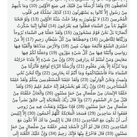
لَحَافِظُونَ (9) وَلَقَدْ أَرْسَلْنَا مِنْ قَبْلِكَ فِي شِيَعِ الأَوَّلِينَ (10) وَمَا يَأْتِيهِمْ
مِنْ رَسُولٍ إِلاَّ كَانُوا بِهِ يَسْتَهْزِئُونَ (11) كَذَلِكَ نَسْلُكُهُ فِي قُلُوبِ
الْمُجْرِمِينَ (12) لا يُؤْمِنُونَ بِهِ وَقَدْ خَلَتْ سُنَّةُ الأَوَّلِينَ (13) وَلَوْ فَتَحْنَا
عَلَيْهِمْ بَاباً مِنْ السَّمَاءِ فَظَلُّوا فِيهِ يَعْرُجُونَ (14) لَقَالُوا إِنَّمَا سُكِّرَتْ
أَبْصَارُنَا بَلْ نَحْنُ قَوْمٌ مَسْحُورُونَ (15) وَلَقَدْ جَعَلْنَا فِي السَّمَاءِ بُرُوجاً
وَزَيَّنَّاهَا لِلنَّاظِرِينَ (16) وَحَفِظْنَاهَا مِنْ كُلِّ شَيْطَانٍ رَجِيمٍ (17) إِلاَّ مَنْ
اسْتَرَقَ السَّمْعَ فَأَتْبَعَهُ شِهَابٌ مُبِينٌ (18) وَالأَرْضَ مَدَدْنَاهَا وَأَلْقَيْنَا فِيهَا
رَوَاسِيَ وَأَنْبَتْنَا فِيهَا مِنْ كُلِّ شَيْءٍ مَوْزُونٍ (19) وَجَعَلْنَا لَكُمْ فِيهَا
مَعَايِشَ وَمَنْ لَسْتُمْ لَهُ بِرَازِقِينَ (20) وَإِنْ مِنْ شَيْءٍ إِلاَّ عِنْدَنَا خَزَائِنُهُ
وَمَا نُنَزِّلُهُ إِلاَّ بِقَدَرٍ مَعْلُومٍ (21) وَأَرْسَلْنَا الرِّيَاحَ لَوَاقِحَ فَأَنْزَلْنَا مِنْ
السَّمَاءِ مَاءً فَأَسْقَيْنَاكُمُوهُ وَمَا أَنْتُمْ لَهُ بِخَازِنِينَ (22) وَإِنَّا لَنَحْنُ نُحْيِ
وَنُمِيتُ وَنَحْنُ الْوَارِثُونَ (23) وَلَقَدْ عَلِمْنَا الْمُسْتَقْدِمِينَ مِنْكُمْ وَلَقَدْ عَلِمْنَا
الْمُسْتَأْخِرِينَ (24) وَإِنَّ رَبَّكَ هُوَ يَحْشُرُهُمْ إِنَّهُ حَكِيمٌ عَلِيمٌ (25) وَلَقَدْ
خَلَقْنَا الإِنْسَانَ مِنْ صَلْصَالٍ مِنْ حَمَإٍ مَسْنُونٍ (26) وَالْجَانَّ خَلَقْنَاهُ مِنْ
قَبْلُ مِنْ نَارِ السَّمُومِ (27) وَإِذْ قَالَ رَبُّكَ لِلْمَلائِكَةِ إِنِّي خَالِقٌ بَشَراً مِنْ
صَلْصَالٍ مِنْ حَمَإٍ مَسْنُونٍ (28) فَإِذَا سَوَّيْتُهُ وَنَفَخْتُ فِيهِ مِنْ رُوحِي
فَقَعُوا لَهُ سَاجِدِينَ (29) فَسَجَدَ الْمَلائِكَةُ كُلُّهُمْ أَجْمَعُونَ (30) إِلاَّ إِبْلِيسَ
أَبَى أَنْ يَكُونَ مَعَ السَّاجِدِينَ (31) قَالَ يَا إِبْلِيسُ مَا لَكَ أَلاَّ تَكُونَ مَعَ
السَّاجِدِينَ (32) قَالَ لَمْ أَكُنْ لأَسْجُدَ لِبَشَرٍ خَلَقْتَهُ مِنْ صَلْصَالٍ مِنْ حَمَإٍ
مَسْنُونٍ (33) قَالَ فَاخْرُجْ مِنْهَا فَإِنَّكَ رَجِيمٌ (34) وَإِنَّ عَلَيْكَ اللَّعْنَةَ إِلَى