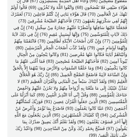
مَقْطُوعٌ مُصْبِحِينَ (66) وَجَاءَ أَهْلُ الْمَدِينَةِ يَسْتَبْشِرُونَ (67) قَالَ إِنَّ
هَؤُلاءِ ضَيْفِي فَلا تَفْضَحُونِ (68) وَاتَّقُوا اللَّهَ وَلا تُخْزُونِ (69) قَالُوا أَوَلَمْ
نَنْهَكَ عَنْ الْعَالَمِينَ (70) قَالَ هَؤُلاءِ بَنَاتِي إِنْ كُنْتُمْ فَاعِلِينَ (71) لَعَمْرُكَ
إِنَّهُمْ لَفِي سَكْرَتِهِمْ يَعْمَهُونَ (72) فَأَخَذَتْهُمْ الصَّيْحَةُ مُشْرِقِينَ (73)
فَجَعَلْنَا عَالِيَهَا سَافِلَهَا وَأَمْطَرْنَا عَلَيْهِمْ حِجَارَةً مِنْ سِجِّيلٍ (74) إِنَّ فِي
ذَلِكَ لآيَاتٍ لِلْمُتَوَسِّمِينَ (75) وَإِنَّهَا لَبِسَبِيلٍ مُقِيمٍ (76) إِنَّ فِي ذَلِكَ لآيَةً
لِلْمُؤْمِنِينَ (77) وَإِنْ كَانَ أَصْحَابُ الأَيْكَةِ لَظَالِمِينَ (78) فَانْتَقَمْنَا مِنْهُمْ
وَإِنَّهُمَا لَبِإِمَامٍ مُبِينٍ (79) وَلَقَدْ كَذَّبَ أَصْحَابُ الْحِجْرِ الْمُرْسَلِينَ (80)
وَآتَيْنَاهُمْ آيَاتِنَا فَكَانُوا عَنْهَا مُعْرِضِينَ (81) وَكَانُوا يَنْحِتُونَ مِنْ الْجِبَالِ
بُيُوتاً آمِنِينَ (82) فَأَخَذَتْهُمْ الصَّيْحَةُ مُصْبِحِينَ (83) فَمَا أَغْنَى عَنْهُمْ مَا
كَانُوا يَكْسِبُونَ (84) وَمَا خَلَقْنَا السَّمَوَاتِ وَالأَرْضَ وَمَا بَيْنَهُمَا إِلاَّ بِالْحَقِّ
وَإِنَّ السَّاعَةَ لآتِيَةٌ فَاصْفَحْ الصَّفْحَ الْجَمِيلَ (85) إِنَّ رَبَّكَ هُوَ الْخَلاَّقُ
الْعَلِيمُ (86) وَلَقَدْ آتَيْنَاكَ سَبْعاً مِنْ الْمَثَانِي وَالْقُرْآنَ الْعَظِيمَ (87) لا
تَمُدَّنَّ عَيْنَيْكَ إِلَى مَا مَتَّعْنَا بِهِ أَزْوَاجاً مِنْهُمْ وَلا تَحْزَنْ عَلَيْهِمْ وَاخْفِضْ
جَنَاحَكَ لِلْمُؤْمِنِينَ (88) وَقُلْ إِنِّي أَنَا النَّذِيرُ الْمُبِينُ (89) كَمَا أَنْزَلْنَا عَلَى
الْمُقْتَسِمِينَ (90) الَّذِينَ جَعَلُوا الْقُرْآنَ عِضِينَ (91) فَوَرَبِّكَ لَنَسْأَلَنَّهُمْ
أَجْمَعِينَ (92) عَمَّا كَانُوا يَعْمَلُونَ (93) فَاصْدَعْ بِمَا تُؤْمَرُ وَأَعْرِضْ عَنْ
الْمُشْرِكِينَ (94) إِنَّا كَفَيْنَاكَ الْمُسْتَهْزِئِينَ (95) الَّذِينَ يَجْعَلُونَ مَعَ اللَّهِ
إِلَهاً آخَرَ فَسَوْفَ يَعْلَمُونَ (96) وَلَقَدْ نَعْلَمُ أَنَّكَ يَضِيقُ صَدْرُكَ بِمَا
يَقُولُونَ (97) فَسَبِّحْ بِحَمْدِ رَبِّكَ وَكُنْ مِنْ السَّاجِدِينَ (98) وَاعْبُدْ رَبَّكَ
حَتَّى يَأْتِيَكَ الْيَقِينُ (99)