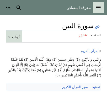
معرفة المصادر
القائمة الرئيسية
بحث
أدوات
سورة التين
الصفحة
نقاش
أدوات
<
القرآن الكريم
وَالتِّينِ وَالزَّيْتُونِ (1) وَطُورِ سِينِينَ (2) وَهَذَا الْبَلَدِ الْأَمِينِ (3) لَقَدْ خَلَقْنَا
الْإِنسَانَ فِي أَحْسَنِ تَقْوِيمٍ (4) ثُمَّ رَدَدْنَاهُ أَسْفَلَ سَافِلِينَ (5) إِلَّا الَّذِينَ
آمَنُوا وَعَمِلُوا الصَّالِحَاتِ فَلَهُمْ أَجْرٌ غَيْرُ مَمْنُونٍ (6) فَمَا يُكَذِّبُكَ بَعْدُ بِالدِّينِ
(7) أَلَيْسَ اللَّهُ بِأَحْكَمِ الْحَاكِمِينَ (8)
تصنيف
:
سور القرآن الكريم