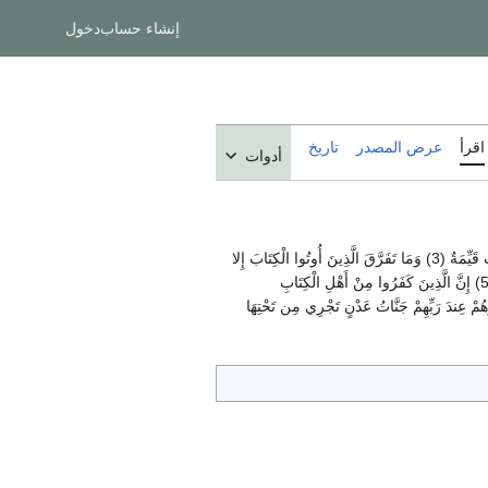
إنشاء حساب
دخول
اقرأ
عرض المصدر
تاريخ
أدوات
لَمْ يَكُنِ الَّذِينَ كَفَرُوا مِنْ أَهْلِ الْكِتَابِ وَالْمُشْرِكِينَ مُنفَكِّينَ حَتَّى تَأْتِيَهُمُ الْبَيِّنَةُ (1) رَسُولٌ مِّنَ اللَّهِ يَتْلُو صُحُفاً مُّطَهَّرَةً (2) فِيهَا كُتُبٌ قَيِّمَةٌ (3) وَمَا تَفَرَّقَ الَّذِينَ أُوتُوا الْكِتَابَ إِلا
مِن بَعْدِ مَا جَاءتْهُمُ الْبَيِّنَةُ (4) وَمَا أُمِرُوا إِلَّا لِيَعْبُدُوا اللَّهَ مُخْلِصِينَ لَهُ الدِّينَ حُنَفَاء وَيُقِيمُوا الصَّلَاةَ وَيُؤْتُوا الزَّكَاةَ وَذَلِكَ دِينُ الْقَيِّمَةِ (5) إِنَّ الَّذِينَ كَفَرُوا مِنْ أَهْلِ الْكِتَابِ
 خَالِدِينَ فِيهَا أوْلَئِكَ هُمْ شَرُّ الْبَرِيَّةِ (6) إِنَّ الَّذِينَ آمَنُوا وَعَمِلُوا الصَّالِحَاتِ أوْلَئِكَ هُمْ خَيْرُ الْبَرِيَّةِ (7) جَزَاؤُهُمْ عِندَ رَبِّهِمْ جَنَّاتُ عَدْنٍ تَجْرِي مِن تَحْتِهَا