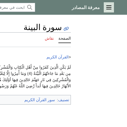
معرفة المصادر
القائمة الرئيسية
سورة البينة
الصفحة
نقاش
<
القرآن الكريم
الأَنْهَارُ خَالِدِينَ فِيهَا أَبَداً رَّضِيَ اللَّهُ عَنْهُمْ وَرَضُو
تصنيف
:
سور القرآن الكريم