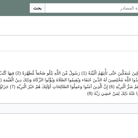
بحث
وَالْمُشْرِكِينَ فِي نَارِ جَهَنَّمَ
ا عَنْهُ ذَلِكَ لِمَنْ خَشِيَ رَبَّهُ (8)