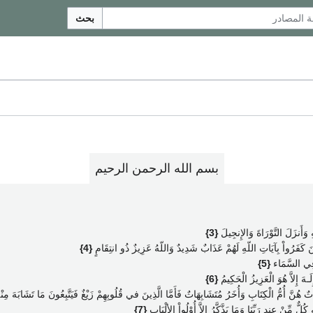
بحث
بسم الله الرحمن الرحيم
هِ وَأَنزَلَ التَّوْرَاةَ وَالإِنجِيلَ
{3}
نَ كَفَرُواْ بِآيَاتِ اللّهِ لَهُمْ عَذَابٌ شَدِيدٌ وَاللّهُ عَزِيزٌ ذُو انتِقَامٍ
{4}
 فِي السَّمَاء
{5}
ـهَ إِلاَّ هُوَ الْعَزِيزُ الْحَكِيمُ
{6}
هُنَّ أُمُّ الْكِتَابِ وَأُخَرُ مُتَشَابِهَاتٌ فَأَمَّا الَّذِينَ في قُلُوبِهِمْ زَيْغٌ فَيَتَّبِعُونَ مَا تَشَابَهَ مِنْهُ ابْت
ٌّ مِّنْ عِندِ رَبِّنَا وَمَا يَذَّكَّرُ إِلاَّ أُوْلُواْ الألْبَابِ
{7}