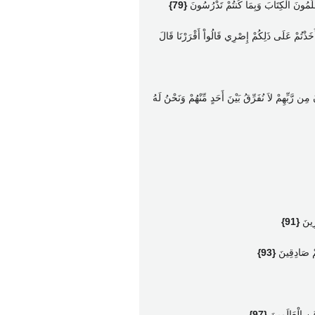
ُعَلِّمُونَ الْكِتَابَ وَبِمَا كُنتُمْ تَدْرُسُونَ
{79}
وَأَخَذْتُمْ عَلَى ذَلِكُمْ إِصْرِي قَالُواْ أَقْرَرْنَا قَالَ
َّبِّهِمْ لاَ نُفَرِّقُ بَيْنَ أَحَدٍ مِّنْهُمْ وَنَحْنُ لَهُ
رِينَ
{91}
تُمْ صَادِقِينَ
{93}
عَنِ الْعَالَمِينَ
{97}