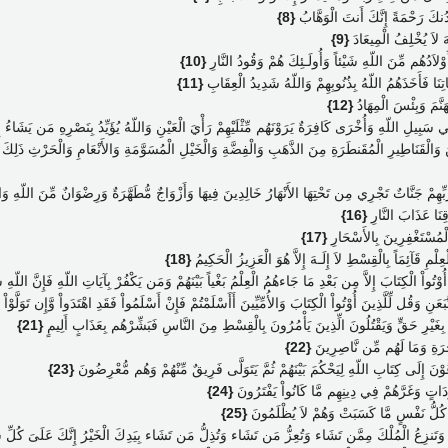
 لَّدُنكَ رَحْمَةً إِنَّكَ أَنتَ الْوَهَّابُ
{8}
ّهَ لاَ يُخْلِفُ الْمِيعَادَ
{9}
 أَوْلاَدُهُم مِّنَ اللّهِ شَيْئاً وَأُولَـئِكَ هُمْ وَقُودُ النَّارِ
{10}
تِنَا فَأَخَذَهُمُ اللّهُ بِذُنُوبِهِمْ وَاللّهُ شَدِيدُ الْعِقَابِ
{11}
نَّمَ وَبِئْسَ الْمِهَادُ
{12}
ِي سَبِيلِ اللّهِ وَأُخْرَى كَافِرَةٌ يَرَوْنَهُم مِّثْلَيْهِمْ رَأْيَ الْعَيْنِ وَاللّهُ يُؤَيِّدُ بِنَصْرِهِ مَن يَشَاءُ إ
وَالْقَنَاطِيرِ الْمُقَنطَرَةِ مِنَ الذَّهَبِ وَالْفِضَّةِ وَالْخَيْلِ الْمُسَوَّمَةِ وَالأَنْعَامِ وَالْحَرْثِ ذَلِكَ م
 رَبِّهِمْ جَنَّاتٌ تَجْرِي مِن تَحْتِهَا الأَنْهَارُ خَالِدِينَ فِيهَا وَأَزْوَاجٌ مُّطَهَّرَةٌ وَرِضْوَانٌ مِّنَ اللّهِ وَال
 وَقِنَا عَذَابَ النَّارِ
{16}
الْمُسْتَغْفِرِينَ بِالأَسْحَارِ
{17}
 الْعِلْمِ قَآئِمَاً بِالْقِسْطِ لاَ إِلَـهَ إِلاَّ هُوَ الْعَزِيزُ الْحَكِيمُ
{18}
ُوْتُواْ الْكِتَابَ إِلاَّ مِن بَعْدِ مَا جَاءهُمُ الْعِلْمُ بَغْياً بَيْنَهُمْ وَمَن يَكْفُرْ بِآيَاتِ اللّهِ فَإِنَّ الل
قُل لِّلَّذِينَ أُوْتُواْ الْكِتَابَ وَالأُمِّيِّينَ أَأَسْلَمْتُمْ فَإِنْ أَسْلَمُواْ فَقَدِ اهْتَدَواْ وَّإِن تَوَلَّوْاْ فَإِ
ّينَ بِغَيْرِ حَقٍّ وَيَقْتُلُونَ الِّذِينَ يَأْمُرُونَ بِالْقِسْطِ مِنَ النَّاسِ فَبَشِّرْهُم بِعَذَابٍ أَلِيمٍ
{21}
خِرَةِ وَمَا لَهُم مِّن نَّاصِرِينَ
{22}
دْعَوْنَ إِلَى كِتَابِ اللّهِ لِيَحْكُمَ بَيْنَهُمْ ثُمَّ يَتَوَلَّى فَرِيقٌ مِّنْهُمْ وَهُم مُّعْرِضُونَ
{23}
ّعْدُودَاتٍ وَغَرَّهُمْ فِي دِينِهِم مَّا كَانُواْ يَفْتَرُونَ
{24}
َتْ كُلُّ نَفْسٍ مَّا كَسَبَتْ وَهُمْ لاَ يُظْلَمُونَ
{25}
وَتَنزِعُ الْمُلْكَ مِمَّن تَشَاء وَتُعِزُّ مَن تَشَاء وَتُذِلُّ مَن تَشَاء بِيَدِكَ الْخَيْرُ إِنَّكَ عَلَىَ كُلِ