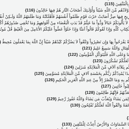
ِالْمُتَّقِينَ
{115}
َ أَوْلاَدُهُم مِّنَ اللّهِ شَيْئاً وَأُوْلَـئِكَ أَصْحَابُ النَّارِ هُمْ فِيهَا خَالِدُونَ
{116}
 رِيحٍ فِيهَا صِرٌّ أَصَابَتْ حَرْثَ قَوْمٍ ظَلَمُواْ أَنفُسَهُمْ فَأَهْلَكَتْهُ وَمَا ظَلَمَهُمُ اللّهُ وَلَـكِنْ أَ
ُمْ لاَ يَأْلُونَكُمْ خَبَالاً وَدُّواْ مَا عَنِتُّمْ قَدْ بَدَتِ الْبَغْضَاء مِنْ أَفْوَاهِهِمْ وَمَا تُخْفِي صُدُورُهُمْ أَكْب
بِالْكِتَابِ كُلِّهِ وَإِذَا لَقُوكُمْ قَالُواْ آمَنَّا وَإِذَا خَلَوْاْ عَضُّواْ عَلَيْكُمُ الأَنَامِلَ مِنَ الْغَيْظِ قُلْ مُو
فْرَحُواْ بِهَا وَإِن تَصْبِرُواْ وَتَتَّقُواْ لاَ يَضُرُّكُمْ كَيْدُهُمْ شَيْئاً إِنَّ اللّهَ بِمَا يَعْمَلُونَ مُحِيطٌ
20}
ِلْقِتَالِ وَاللّهُ سَمِيعٌ عَلِيمٌ
{121}
مَا وَعَلَى اللّهِ فَلْيَتَوَكَّلِ الْمُؤْمِنُونَ
{122}
هَ لَعَلَّكُمْ تَشْكُرُونَ
{123}
كُم بِثَلاَثَةِ آلاَفٍ مِّنَ الْمَلآئِكَةِ مُنزَلِينَ
{124}
هَـذَا يُمْدِدْكُمْ رَبُّكُم بِخَمْسَةِ آلافٍ مِّنَ الْمَلآئِكَةِ مُسَوِّمِينَ
{125}
كُم بِهِ وَمَا النَّصْرُ إِلاَّ مِنْ عِندِ اللّهِ الْعَزِيزِ الْحَكِيمِ
{126}
لِبُواْ خَآئِبِينَ
{127}
ذَّبَهُمْ فَإِنَّهُمْ ظَالِمُونَ
{128}
ِمَن يَشَاءُ وَيُعَذِّبُ مَن يَشَاءُ وَاللّهُ غَفُورٌ رَّحِيمٌ
{129}
اعَفَةً وَاتَّقُواْ اللّهَ لَعَلَّكُمْ تُفْلِحُونَ
{130}
َا السَّمَاوَاتُ وَالأَرْضُ أُعِدَّتْ لِلْمُتَّقِينَ
{133}