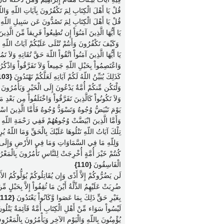
قُلْ يَا أَهْلَ الْكِتَابِ لِمَ تَكْفُرُونَ بِآيَاتِ اللّهِ وَا
قُلْ يَا أَهْلَ الْكِتَابِ لِمَ تَصُدُّونَ عَن سَبِيلِ اللّهِ م
يَا أَيُّهَا الَّذِينَ آمَنُوَاْ إِن تُطِيعُواْ فَرِيقاً مِّنَ الَّذِ
‏ وَكَيْفَ تَكْفُرُونَ وَأَنتُمْ تُتْلَى عَلَيْكُمْ آيَاتُ اللّ
يَا أَيُّهَا الَّذِينَ آمَنُواْ اتَّقُواْ اللّهَ حَقَّ تُقَاتِهِ وَلاَ تَ
وَاعْتَصِمُواْ بِحَبْلِ اللّهِ جَمِيعاً وَلاَ تَفَرَّقُواْ وَاذْكُرُو
كَذَلِكَ يُبَيِّنُ اللّهُ لَكُمْ آيَاتِهِ لَعَلَّكُمْ تَهْتَدُونَ
{103}
وَلْتَكُن مِّنكُمْ أُمَّةٌ يَدْعُونَ إِلَى الْخَيْرِ وَيَأْمُرُونَ
وَلاَ تَكُونُواْ كَالَّذِينَ تَفَرَّقُواْ وَاخْتَلَفُواْ مِن بَعْدِ 
يَوْمَ تَبْيَضُّ وُجُوهٌ وَتَسْوَدُّ وُجُوهٌ فَأَمَّا الَّذِينَ اس
وَأَمَّا الَّذِينَ ابْيَضَّتْ وُجُوهُهُمْ فَفِي رَحْمَةِ اللّهِ
تِلْكَ آيَاتُ اللّهِ نَتْلُوهَا عَلَيْكَ بِالْحَقِّ وَمَا اللّهُ يُر
‏ وَلِلّهِ مَا فِي السَّمَاوَاتِ وَمَا فِي الأَرْضِ وَإِلَى 
كُنتُمْ خَيْرَ أُمَّةٍ أُخْرِجَتْ لِلنَّاسِ تَأْمُرُونَ بِالْمَعْرُ
الْفَاسِقُونَ
{110}
لَن يَضُرُّوكُمْ إِلاَّ أَذًى وَإِن يُقَاتِلُوكُمْ يُوَلُّوكُمُ الأَ
ضُرِبَتْ عَلَيْهِمُ الذِّلَّةُ أَيْنَ مَا ثُقِفُواْ إِلاَّ بِحَبْلٍ 
بِغَيْرِ حَقٍّ ذَلِكَ بِمَا عَصَوا وَّكَانُواْ يَعْتَدُونَ
{112}
لَيْسُواْ سَوَاء مِّنْ أَهْلِ الْكِتَابِ أُمَّةٌ قَآئِمَةٌ يَتْلُ
يُؤْمِنُونَ بِاللّهِ وَالْيَوْمِ الآخِرِ وَيَأْمُرُونَ بِالْمَعْ