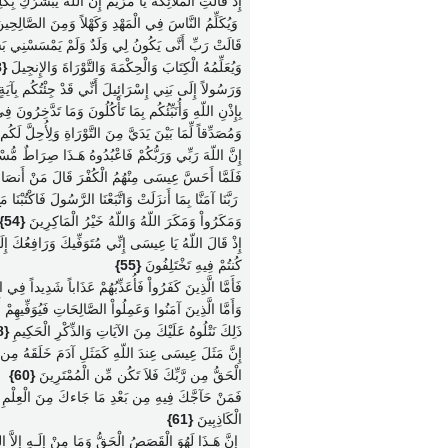
إِذْ قَالَتِ الْمَلآئِكَةُ يَا مَرْيَمُ إِنَّ اللّهَ يُبَشِّرُكِ 
‏ وَيُكَلِّمُ النَّاسَ فِي الْمَهْدِ وَكَهْلاً وَمِنَ الصَّالِحِي
قَالَتْ رَبِّ أَنَّى يَكُونُ لِي وَلَدٌ وَلَمْ يَمْسَسْنِي بَش
وَيُعَلِّمُهُ الْكِتَابَ وَالْحِكْمَةَ وَالتَّوْرَاةَ وَالإِنجِيلَ
{48}
وَرَسُولاً إِلَى بَنِي إِسْرَائِيلَ أَنِّي قَدْ جِئْتُكُم بِآيَةٍ
بِإِذْنِ اللّهِ وَأُنَبِّئُكُم بِمَا تَأْكُلُونَ وَمَا تَدَّخِرُونَ 
وَمُصَدِّقاً لِّمَا بَيْنَ يَدَيَّ مِنَ التَّوْرَاةِ وَلِأُحِلَّ لَك
إِنَّ اللّهَ رَبِّي وَرَبُّكُمْ فَاعْبُدُوهُ هَـذَا صِرَاطٌ مُّسْ
فَلَمَّا أَحَسَّ عِيسَى مِنْهُمُ الْكُفْرَ قَالَ مَنْ أَنصَارِي 
‏ رَبَّنَا آمَنَّا بِمَا أَنزَلَتْ وَاتَّبَعْنَا الرَّسُولَ فَاكْتُبْنَا
وَمَكَرُواْ وَمَكَرَ اللّهُ وَاللّهُ خَيْرُ الْمَاكِرِينَ
{54}
إِذْ قَالَ اللّهُ يَا عِيسَى إِنِّي مُتَوَفِّيكَ وَرَافِعُكَ إِلَيَ
كُنتُمْ فِيهِ تَخْتَلِفُونَ
{55}
فَأَمَّا الَّذِينَ كَفَرُواْ فَأُعَذِّبُهُمْ عَذَاباً شَدِيداً فِي
وَأَمَّا الَّذِينَ آمَنُوا وَعَمِلُواْ الصَّالِحَاتِ فَيُوَفِّيهِمْ
ذَلِكَ نَتْلُوهُ عَلَيْكَ مِنَ الآيَاتِ وَالذِّكْرِ الْحَكِيمِ
{58}
إِنَّ مَثَلَ عِيسَى عِندَ اللّهِ كَمَثَلِ آدَمَ خَلَقَهُ مِن 
الْحَقُّ مِن رَّبِّكَ فَلاَ تَكُن مِّن الْمُمْتَرِينَ
{60}
فَمَنْ حَآجَّكَ فِيهِ مِن بَعْدِ مَا جَاءكَ مِنَ الْعِلْمِ فَقُلْ 
الْكَاذِبِينَ
{61}
‏ إِنَّ هَـذَا لَهُوَ الْقَصَصُ الْحَقُّ وَمَا مِنْ إِلَـهٍ إِلاَّ ال