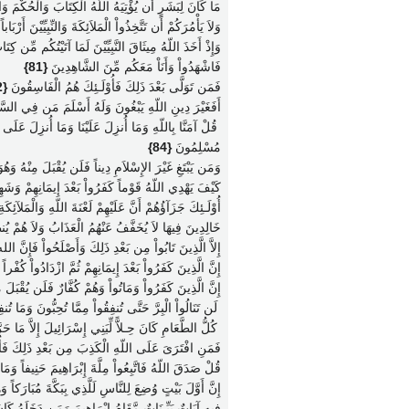
مَا كَانَ لِبَشَرٍ أَن يُؤْتِيَهُ اللّهُ الْكِتَابَ وَالْحُكْمَ وَا
وَلاَ يَأْمُرَكُمْ أَن تَتَّخِذُواْ الْمَلاَئِكَةَ وَالنِّبِيِّيْنَ أَرْبَ
وَإِذْ أَخَذَ اللّهُ مِيثَاقَ النَّبِيِّيْنَ لَمَا آتَيْتُكُم مِّن ك
فَاشْهَدُواْ وَأَنَاْ مَعَكُم مِّنَ الشَّاهِدِينَ
{81}
فَمَن تَوَلَّى بَعْدَ ذَلِكَ فَأُوْلَـئِكَ هُمُ الْفَاسِقُونَ
{82}
أَفَغَيْرَ دِينِ اللّهِ يَبْغُونَ وَلَهُ أَسْلَمَ مَن فِي السَ
‏ قُلْ آمَنَّا بِاللّهِ وَمَا أُنزِلَ عَلَيْنَا وَمَا أُنزِلَ عَل
مُسْلِمُونَ
{84}
وَمَن يَبْتَغِ غَيْرَ الإِسْلاَمِ دِيناً فَلَن يُقْبَلَ مِنْهُ 
كَيْفَ يَهْدِي اللّهُ قَوْماً كَفَرُواْ بَعْدَ إِيمَانِهِمْ وَشَه
أُوْلَـئِكَ جَزَآؤُهُمْ أَنَّ عَلَيْهِمْ لَعْنَةَ اللّهِ وَالْمَلآئِ
خَالِدِينَ فِيهَا لاَ يُخَفَّفُ عَنْهُمُ الْعَذَابُ وَلاَ هُمْ ي
إِلاَّ الَّذِينَ تَابُواْ مِن بَعْدِ ذَلِكَ وَأَصْلَحُواْ فَإِنَّ ا
إِنَّ الَّذِينَ كَفَرُواْ بَعْدَ إِيمَانِهِمْ ثُمَّ ازْدَادُواْ كُفْراً
إِنَّ الَّذِينَ كَفَرُواْ وَمَاتُواْ وَهُمْ كُفَّارٌ فَلَن يُقْبَ
‏ لَن تَنَالُواْ الْبِرَّ حَتَّى تُنفِقُواْ مِمَّا تُحِبُّونَ وَمَا 
‏ كُلُّ الطَّعَامِ كَانَ حِـلاًّ لِّبَنِي إِسْرَائِيلَ إِلاَّ مَا ح
فَمَنِ افْتَرَىَ عَلَى اللّهِ الْكَذِبَ مِن بَعْدِ ذَلِكَ فَأُ
قُلْ صَدَقَ اللّهُ فَاتَّبِعُواْ مِلَّةَ إِبْرَاهِيمَ حَنِيفاً و
إِنَّ أَوَّلَ بَيْتٍ وُضِعَ لِلنَّاسِ لَلَّذِي بِبَكَّةَ مُبَارَكاً و
فِيهِ آيَاتٌ بَيِّـنَاتٌ مَّقَامُ إِبْرَاهِيمَ وَمَن دَخَلَهُ كَا