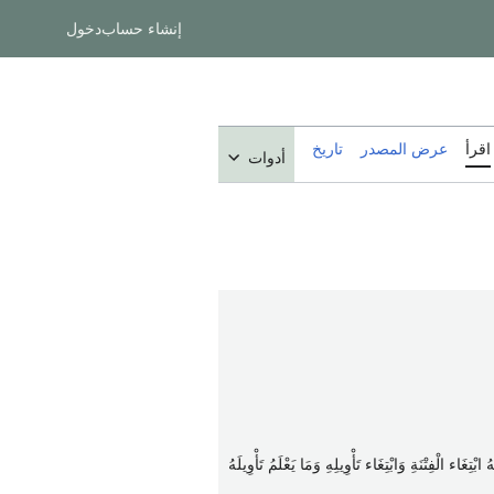
إنشاء حساب
دخول
اقرأ
عرض المصدر
تاريخ
أدوات
ِغَاء الْفِتْنَةِ وَابْتِغَاء تَأْوِيلِهِ وَمَا يَعْلَمُ تَأْوِيلَهُ