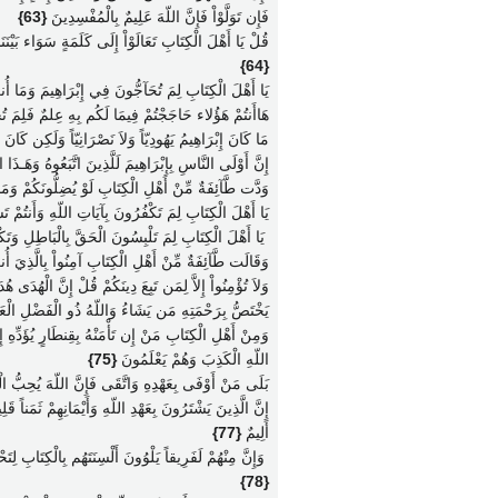
فَإِن تَوَلَّوْاْ فَإِنَّ اللّهَ عَلِيمٌ بِالْمُفْسِدِينَ
{63}
قُلْ يَا أَهْلَ الْكِتَابِ تَعَالَوْاْ إِلَى كَلَمَةٍ سَوَاء بَيْنَنَا و
{64}
يَا أَهْلَ الْكِتَابِ لِمَ تُحَآجُّونَ فِي إِبْرَاهِيمَ وَمَا أُنز
هَاأَنتُمْ هَؤُلاء حَاجَجْتُمْ فِيمَا لَكُم بِهِ عِلمٌ فَلِمَ تُح
مَا كَانَ إِبْرَاهِيمُ يَهُودِيّاً وَلاَ نَصْرَانِيّاً وَلَكِن كَ
إِنَّ أَوْلَى النَّاسِ بِإِبْرَاهِيمَ لَلَّذِينَ اتَّبَعُوهُ وَهَـذَا ا
وَدَّت طَّآئِفَةٌ مِّنْ أَهْلِ الْكِتَابِ لَوْ يُضِلُّونَكُمْ وَمَ
يَا أَهْلَ الْكِتَابِ لِمَ تَكْفُرُونَ بِآيَاتِ اللّهِ وَأَنتُمْ 
‏ يَا أَهْلَ الْكِتَابِ لِمَ تَلْبِسُونَ الْحَقَّ بِالْبَاطِلِ وَتَ
وَقَالَت طَّآئِفَةٌ مِّنْ أَهْلِ الْكِتَابِ آمِنُواْ بِالَّذِيَ أُن
وَلاَ تُؤْمِنُواْ إِلاَّ لِمَن تَبِعَ دِينَكُمْ قُلْ إِنَّ الْهُدَى
يَخْتَصُّ بِرَحْمَتِهِ مَن يَشَاءُ وَاللّهُ ذُو الْفَضْلِ الْ
وَمِنْ أَهْلِ الْكِتَابِ مَنْ إِن تَأْمَنْهُ بِقِنطَارٍ يُؤَدِّهِ إِلَ
اللّهِ الْكَذِبَ وَهُمْ يَعْلَمُونَ
{75}
بَلَى مَنْ أَوْفَى بِعَهْدِهِ وَاتَّقَى فَإِنَّ اللّهَ يُحِبُّ الْ
إِنَّ الَّذِينَ يَشْتَرُونَ بِعَهْدِ اللّهِ وَأَيْمَانِهِمْ ثَمَناً قَل
أَلِيمٌ
{77}
‏ وَإِنَّ مِنْهُمْ لَفَرِيقاً يَلْوُونَ أَلْسِنَتَهُم بِالْكِتَاب
{78}