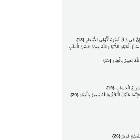
ِنَّ فِي ذَلِكَ لَعِبْرَةً لَّأُوْلِي الأَبْصَارِ
{13}
َتَاعُ الْحَيَاةِ الدُّنْيَا وَاللّهُ عِندَهُ حُسْنُ الْمَآبِ
لّهُ بَصِيرٌ بِالْعِبَادِ
{15}
ّهِ سَرِيعُ الْحِسَابِ
{19}
نَّمَا عَلَيْكَ الْبَلاَغُ وَاللّهُ بَصِيرٌ بِالْعِبَادِ
{20}
ّ شَيْءٍ قَدِيرٌ
{26}