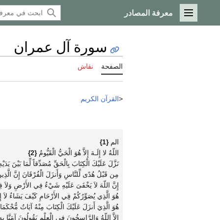
معرفة المصادر
القائمة الرئيسية
سورة آل عمران
الصفحة
نقاش
<
القرآن الكريم
الم
{1}
اللّهُ لا إِلَـهَ إِلاَّ هُوَ الْحَيُّ الْقَيُّومُ
{2}
نَزَّلَ عَلَيْكَ الْكِتَابَ بِالْحَقِّ مُصَدِّقاً لِّمَا بَيْنَ يَدَيْ
مِن قَبْلُ هُدًى لِّلنَّاسِ وَأَنزَلَ الْفُرْقَانَ إِنَّ الَّذِي
إِنَّ اللّهَ لاَ يَخْفَىَ عَلَيْهِ شَيْءٌ فِي الأَرْضِ وَلاَ
هُوَ الَّذِي يُصَوِّرُكُمْ فِي الأَرْحَامِ كَيْفَ يَشَاءُ لاَ إِلَ
هُوَ الَّذِيَ أَنزَلَ عَلَيْكَ الْكِتَابَ مِنْهُ آيَاتٌ مُّحْكَمَاتٌ 
إِلاَّ اللّهُ وَالرَّاسِخُونَ فِي الْعِلْمِ يَقُولُونَ آمَنَّا بِهِ كُل