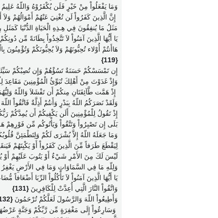
وَمَا يَفْعَلُواْ مِنْ خَيْرٍ فَلَن يُكْفَرُوْهُ وَاللّهُ عَلِيمٌ ب
‏ إِنَّ الَّذِينَ كَفَرُواْ لَن تُغْنِيَ عَنْهُمْ أَمْوَالُهُمْ وَلا
مَثَلُ مَا يُنفِقُونَ فِي هِـذِهِ الْحَيَاةِ الدُّنْيَا كَمَثَلِ
يَا أَيُّهَا الَّذِينَ آمَنُواْ لاَ تَتَّخِذُواْ بِطَانَةً مِّن دُونِك
هَاأَنتُمْ أُوْلاء تُحِبُّونَهُمْ وَلاَ يُحِبُّونَكُمْ وَتُؤْمِنُونَ 
{119}
إِن تَمْسَسْكُمْ حَسَنَةٌ تَسُؤْهُمْ وَإِن تُصِبْكُمْ سَيِّئَةٌ يَ
وَإِذْ غَدَوْتَ مِنْ أَهْلِكَ تُبَوِّئُ الْمُؤْمِنِينَ مَقَاعِدَ ل
‏ إِذْ هَمَّت طَّآئِفَتَانِ مِنكُمْ أَن تَفْشَلاَ وَاللّهُ وَلِيُّهُ
وَلَقَدْ نَصَرَكُمُ اللّهُ بِبَدْرٍ وَأَنتُمْ أَذِلَّةٌ فَاتَّقُواْ اللّ
إِذْ تَقُولُ لِلْمُؤْمِنِينَ أَلَن يَكْفِيكُمْ أَن يُمِدَّكُمْ رَبُّ
بَلَى إِن تَصْبِرُواْ وَتَتَّقُواْ وَيَأْتُوكُم مِّن فَوْرِهِمْ 
وَمَا جَعَلَهُ اللّهُ إِلاَّ بُشْرَى لَكُمْ وَلِتَطْمَئِنَّ قُلُوبُ
لِيَقْطَعَ طَرَفاً مِّنَ الَّذِينَ كَفَرُواْ أَوْ يَكْبِتَهُمْ فَيَنقَ
لَيْسَ لَكَ مِنَ الأَمْرِ شَيْءٌ أَوْ يَتُوبَ عَلَيْهِمْ أَوْ يُعَ
وَلِلّهِ مَا فِي السَّمَاوَاتِ وَمَا فِي الأَرْضِ يَغْفِرُ ل
يَا أَيُّهَا الَّذِينَ آمَنُواْ لاَ تَأْكُلُواْ الرِّبَا أَضْعَافاً مُّضَ
وَاتَّقُواْ النَّارَ الَّتِي أُعِدَّتْ لِلْكَافِرِينَ
{131}
وَأَطِيعُواْ اللّهَ وَالرَّسُولَ لَعَلَّكُمْ تُرْحَمُونَ
{132}
‏ وَسَارِعُواْ إِلَى مَغْفِرَةٍ مِّن رَّبِّكُمْ وَجَنَّةٍ عَرْضُه