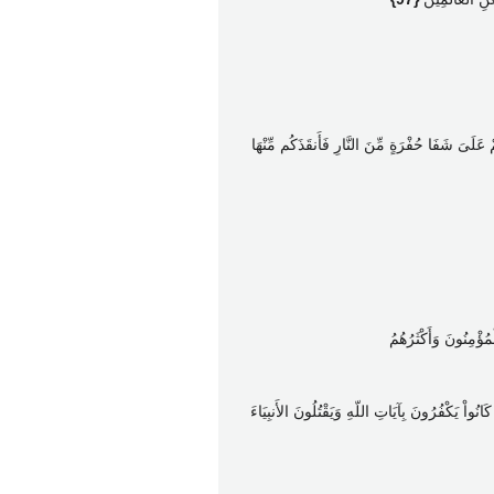
مْ عَلَىَ شَفَا حُفْرَةٍ مِّنَ النَّارِ فَأَنقَذَكُم مِّنْهَا
مُؤْمِنُونَ وَأَكْثَرُهُمُ
انُواْ يَكْفُرُونَ بِآيَاتِ اللّهِ وَيَقْتُلُونَ الأَنبِيَاءَ