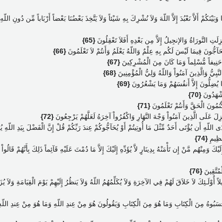
َبَيْنَكُمْ أَلاَّ نَعْبُدَ إِلاَّ اللّهَ وَلاَ نُشْرِكَ بِهِ شَيْئاً وَلاَ يَتَّخِذَ بَعْضُنَا بَعْضاً أَرْبَاباً مِّن دُونِ اللّه
ِلَتِ التَّورَاةُ وَالإنجِيلُ إِلاَّ مِن بَعْدِهِ أَفَلاَ تَعْقِلُونَ
{65}
َآجُّونَ فِيمَا لَيْسَ لَكُم بِهِ عِلْمٌ وَاللّهُ يَعْلَمُ وَأَنتُمْ لاَ تَعْلَمُونَ
{66}
انَ حَنِيفاً مُّسْلِماً وَمَا كَانَ مِنَ الْمُشْرِكِينَ
{67}
لنَّبِيُّ وَالَّذِينَ آمَنُواْ وَاللّهُ وَلِيُّ الْمُؤْمِنِينَ
{68}
ا يُضِلُّونَ إِلاَّ أَنفُسَهُمْ وَمَا يَشْعُرُونَ
{69}
تَشْهَدُونَ
{70}
كْتُمُونَ الْحَقَّ وَأَنتُمْ تَعْلَمُونَ
{71}
زِلَ عَلَى الَّذِينَ آمَنُواْ وَجْهَ النَّهَارِ وَاكْفُرُواْ آخِرَهُ لَعَلَّهُمْ يَرْجِعُونَ
{72}
 هُدَى اللّهِ أَن يُؤْتَى أَحَدٌ مِّثْلَ مَا أُوتِيتُمْ أَوْ يُحَآجُّوكُمْ عِندَ رَبِّكُمْ قُلْ إِنَّ الْفَضْلَ بِيَدِ اللّه
عَظِيمِ
{74}
يْكَ وَمِنْهُم مَّنْ إِن تَأْمَنْهُ بِدِينَارٍ لاَّ يُؤَدِّهِ إِلَيْكَ إِلاَّ مَا دُمْتَ عَلَيْهِ قَآئِماً ذَلِكَ بِأَنَّهُمْ قَا
مُتَّقِينَ
{76}
ِيلاً أُوْلَـئِكَ لاَ خَلاَقَ لَهُمْ فِي الآخِرَةِ وَلاَ يُكَلِّمُهُمُ اللّهُ وَلاَ يَنظُرُ إِلَيْهِمْ يَوْمَ الْقِيَامَةِ وَلاَ يُ
ِ لِتَحْسَبُوهُ مِنَ الْكِتَابِ وَمَا هُوَ مِنَ الْكِتَابِ وَيَقُولُونَ هُوَ مِنْ عِندِ اللّهِ وَمَا هُوَ مِنْ عِندِ الل