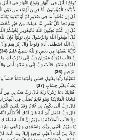
تُولِجُ اللَّيْلَ فِي الْنَّهَارِ وَتُولِجُ النَّهَارَ فِي اللَّي
لاَّ يَتَّخِذِ الْمُؤْمِنُونَ الْكَافِرِينَ أَوْلِيَاء مِن دُوْنِ 
قُلْ إِن تُخْفُواْ مَا فِي صُدُورِكُمْ أَوْ تُبْدُوهُ يَعْلَ
‏ يَوْمَ تَجِدُ كُلُّ نَفْسٍ مَّا عَمِلَتْ مِنْ خَيْرٍ مُّحْضَراً و
قُلْ إِن كُنتُمْ تُحِبُّونَ اللّهَ فَاتَّبِعُونِي يُحْبِبْكُمُ اللّ
قُلْ أَطِيعُواْ اللّهَ وَالرَّسُولَ فإِن تَوَلَّوْاْ فَإِنَّ اللّه
إِنَّ اللّهَ اصْطَفَى آدَمَ وَنُوحاً وَآلَ إِبْرَاهِيمَ وَآلَ
ذُرِّيَّةً بَعْضُهَا مِن بَعْضٍ وَاللّهُ سَمِيعٌ عَلِيمٌ
{34}
إِذْ قَالَتِ امْرَأَةُ عِمْرَانَ رَبِّ إِنِّي نَذَرْتُ لَكَ مَا 
فَلَمَّا وَضَعَتْهَا قَالَتْ رَبِّ إِنِّي وَضَعْتُهَا أُنثَى وَاللّ
الرَّجِيمِ
{36}
فَتَقَبَّلَهَا رَبُّهَا بِقَبُولٍ حَسَنٍ وَأَنبَتَهَا نَبَاتاً حَسَنا
يَشَاءُ بِغَيْرِ حِسَابٍ
{37}
‏ هُنَالِكَ دَعَا زَكَرِيَّا رَبَّهُ قَالَ رَبِّ هَبْ لِي مِن لَّدُن
فَنَادَتْهُ الْمَلآئِكَةُ وَهُوَ قَائِمٌ يُصَلِّي فِي الْمِحْرَابِ
قَالَ رَبِّ أَنَّىَ يَكُونُ لِي غُلاَمٌ وَقَدْ بَلَغَنِيَ الْكِبَ
قَالَ رَبِّ اجْعَل لِّيَ آيَةً قَالَ آيَتُكَ أَلاَّ تُكَلِّمَ النَّاسَ
وَإِذْ قَالَتِ الْمَلاَئِكَةُ يَا مَرْيَمُ إِنَّ اللّهَ اصْطَف
يَا مَرْيَمُ اقْنُتِي لِرَبِّكِ وَاسْجُدِي وَارْكَعِي مَعَ ال
ذَلِكَ مِنْ أَنبَاء الْغَيْبِ نُوحِيهِ إِلَيكَ وَمَا كُنتَ لَدَيْهِ