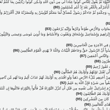
لنُّبُوَّةَ ثُمَّ يَقُولَ لِلنَّاسِ كُونُواْ عِبَاداً لِّي مِن دُونِ اللّهِ وَلَـكِن كُونُواْ رَبَّانِيِّينَ بِمَا كُنتُمْ ت
اباً أَيَأْمُرُكُم بِالْكُفْرِ بَعْدَ إِذْ أَنتُم مُّسْلِمُونَ
{80}
ِتَابٍ وَحِكْمَةٍ ثُمَّ جَاءكُمْ رَسُولٌ مُّصَدِّقٌ لِّمَا مَعَكُمْ لَتُؤْمِنُنَّ بِهِ وَلَتَنصُرُنَّهُ قَالَ أَأَقْرَرْتُمْ 
ّمَاوَاتِ وَالأَرْضِ طَوْعاً وَكَرْهاً وَإِلَيْهِ يُرْجَعُونَ
{83}
َى إِبْرَاهِيمَ وَإِسْمَاعِيلَ وَإِسْحَاقَ وَيَعْقُوبَ وَالأَسْبَاطِ وَمَا أُوتِيَ مُوسَى وَعِيسَى وَالنَّبِيُّونَ مِن ر
وَهُوَ فِي الآخِرَةِ مِنَ الْخَاسِرِينَ
{85}
ِدُواْ أَنَّ الرَّسُولَ حَقٌّ وَجَاءهُمُ الْبَيِّنَاتُ وَاللّهُ لاَ يَهْدِي الْقَوْمَ الظَّالِمِينَ
{86}
كَةِ وَالنَّاسِ أَجْمَعِينَ
{87}
ُنظَرُونَ
{88}
لله غَفُورٌ رَّحِيمٌ
{89}
 لَّن تُقْبَلَ تَوْبَتُهُمْ وَأُوْلَـئِكَ هُمُ الضَّآلُّونَ
{90}
لَ مِنْ أَحَدِهِم مِّلْءُ الأرْضِ ذَهَباً وَلَوِ افْتَدَى بِهِ أُوْلَـئِكَ لَهُمْ عَذَابٌ أَلِيمٌ وَمَا لَهُم مِّن نَّاصِ
تُنفِقُواْ مِن شَيْءٍ فَإِنَّ اللّهَ بِهِ عَلِيمٌ
{92}
َرَّمَ إِسْرَائِيلُ عَلَى نَفْسِهِ مِن قَبْلِ أَن تُنَزَّلَ التَّوْرَاةُ قُلْ فَأْتُواْ بِالتَّوْرَاةِ فَاتْلُوهَا إِن كُن
وْلَـئِكَ هُمُ الظَّالِمُونَ
{94}
َمَا كَانَ مِنَ الْمُشْرِكِينَ
{95}
َهُدًى لِّلْعَالَمِينَ
{96}
نَ آمِناً وَلِلّهِ عَلَى النَّاسِ حِجُّ الْبَيْتِ مَنِ اسْتَطَاعَ إِلَيْهِ سَبِيلاً وَمَن كَفَرَ فَإِنَّ الله غَنِيٌّ 