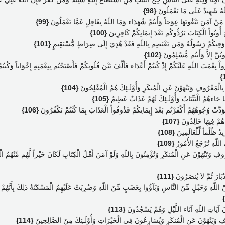
للّهُ شَهِيدٌ عَلَى مَا تَعْمَلُونَ
{98}
َنْ آمَنَ تَبْغُونَهَا عِوَجاً وَأَنتُمْ شُهَدَاء وَمَا اللّهُ بِغَافِلٍ عَمَّا تَعْمَلُونَ
{99}
ينَ أُوتُواْ الْكِتَابَ يَرُدُّوكُم بَعْدَ إِيمَانِكُمْ كَافِرِينَ
{100}
هِ وَفِيكُمْ رَسُولُهُ وَمَن يَعْتَصِم بِاللّهِ فَقَدْ هُدِيَ إِلَى صِرَاطٍ مُّسْتَقِيمٍ
{101}
مُوتُنَّ إِلاَّ وَأَنتُم مُّسْلِمُونَ
{102}
اْ نِعْمَتَ اللّهِ عَلَيْكُمْ إِذْ كُنتُمْ أَعْدَاء فَأَلَّفَ بَيْنَ قُلُوبِكُمْ فَأَصْبَحْتُم بِنِعْمَتِهِ إِخْوَاناً وَكُنتُ
 بِالْمَعْرُوفِ وَيَنْهَوْنَ عَنِ الْمُنكَرِ وَأُوْلَـئِكَ هُمُ الْمُفْلِحُونَ
{104}
مَا جَاءهُمُ الْبَيِّنَاتُ وَأُوْلَـئِكَ لَهُمْ عَذَابٌ عَظِيمٌ
{105}
ْوَدَّتْ وُجُوهُهُمْ أَكْفَرْتُم بَعْدَ إِيمَانِكُمْ فَذُوقُواْ الْعَذَابَ بِمَا كُنْتُمْ تَكْفُرُونَ
{106}
 هُمْ فِيهَا خَالِدُونَ
{107}
ِيدُ ظُلْماً لِّلْعَالَمِينَ
{108}
اللّهِ تُرْجَعُ الأُمُورُ
{109}
وفِ وَتَنْهَوْنَ عَنِ الْمُنكَرِ وَتُؤْمِنُونَ بِاللّهِ وَلَوْ آمَنَ أَهْلُ الْكِتَابِ لَكَانَ خَيْراً لَّهُم مِّنْهُمُ الْ
دُبَارَ ثُمَّ لاَ يُنصَرُونَ
{111}
مِّنْ اللّهِ وَحَبْلٍ مِّنَ النَّاسِ وَبَآؤُوا بِغَضَبٍ مِّنَ اللّهِ وَضُرِبَتْ عَلَيْهِمُ الْمَسْكَنَةُ ذَلِكَ بِأَنَّهُمْ كَ
ونَ آيَاتِ اللّهِ آنَاء اللَّيْلِ وَهُمْ يَسْجُدُونَ
{113}
رُوفِ وَيَنْهَوْنَ عَنِ الْمُنكَرِ وَيُسَارِعُونَ فِي الْخَيْرَاتِ وَأُوْلَـئِكَ مِنَ الصَّالِحِينَ
{114}