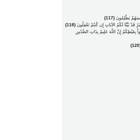
نفُسَهُمْ يَظْلِمُونَ
{117}
َرُ قَدْ بَيَّنَّا لَكُمُ الآيَاتِ إِن كُنتُمْ تَعْقِلُونَ
{118}
تُواْ بِغَيْظِكُمْ إِنَّ اللّهَ عَلِيمٌ بِذَاتِ الصُّدُورِ
{1