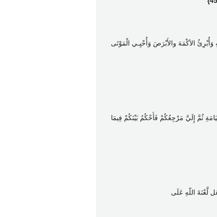
ّهِ وَأُبْرِئُ الأكْمَهَ والأَبْرَصَ وَأُحْيِـي الْمَوْتَى
َةِ ثُمَّ إِلَيَّ مَرْجِعُكُمْ فَأَحْكُمُ بَيْنَكُمْ فِيمَا
َل لَّعْنَةَ اللّهِ عَلَى