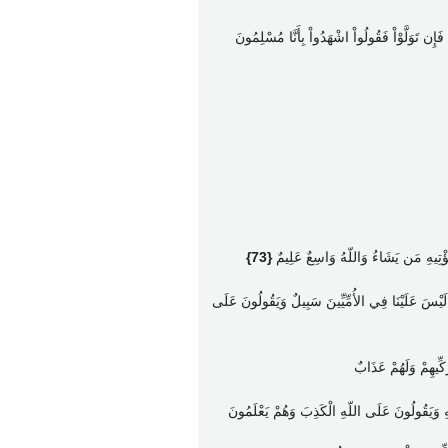
ِ فَإِن تَوَلَّوْاْ فَقُولُواْ اشْهَدُواْ بِأَنَّا مُسْلِمُونَ
ِ يُؤْتِيهِ مَن يَشَاءُ وَاللّهُ وَاسِعٌ عَلِيمٌ
{73}
لُواْ لَيْسَ عَلَيْنَا فِي الأُمِّيِّينَ سَبِيلٌ وَيَقُولُونَ عَلَى
زَكِّيهِمْ وَلَهُمْ عَذَابٌ
ّهِ وَيَقُولُونَ عَلَى اللّهِ الْكَذِبَ وَهُمْ يَعْلَمُونَ