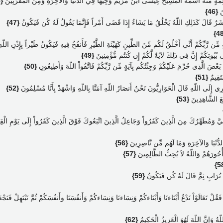
بِكَلِمَةٍ مِّنْهُ اسْمُهُ الْمَسِيحُ عِيسَى ابْنُ مَرْيَمَ وَجِيهاً فِي الدُّنْيَا وَالآخِرَةِ وَمِنَ الْمُقَرَّبِينَ
{45}
نَ
{46}
َرٌ قَالَ كَذَلِكِ اللّهُ يَخْلُقُ مَا يَشَاءُ إِذَا قَضَى أَمْراً فَإِنَّمَا يَقُولُ لَهُ كُن فَيَكُونُ
{47}
 مِّن رَّبِّكُمْ أَنِّي أَخْلُقُ لَكُم مِّنَ الطِّينِ كَهَيْئَةِ الطَّيْرِ فَأَنفُخُ فِيهِ فَيَكُونُ طَيْراً بِإِذْنِ الل
فِي بُيُوتِكُمْ إِنَّ فِي ذَلِكَ لآيَةً لَّكُمْ إِن كُنتُم مُّؤْمِنِينَ
{49}
ُم بَعْضَ الَّذِي حُرِّمَ عَلَيْكُمْ وَجِئْتُكُم بِآيَةٍ مِّن رَّبِّكُمْ فَاتَّقُواْ اللّهَ وَأَطِيعُونِ
{50}
تَقِيمٌ
{51}
إِلَى اللّهِ قَالَ الْحَوَارِيُّونَ نَحْنُ أَنصَارُ اللّهِ آمَنَّا بِاللّهِ وَاشْهَدْ بِأَنَّا مُسْلِمُونَ
{52}
 مَعَ الشَّاهِدِينَ
{53}
ّ وَمُطَهِّرُكَ مِنَ الَّذِينَ كَفَرُواْ وَجَاعِلُ الَّذِينَ اتَّبَعُوكَ فَوْقَ الَّذِينَ كَفَرُواْ إِلَى يَوْمِ الْقِيَام
 الدُّنْيَا وَالآخِرَةِ وَمَا لَهُم مِّن نَّاصِرِينَ
{56}
 أُجُورَهُمْ وَاللّهُ لاَ يُحِبُّ الظَّالِمِينَ
{57}
تُرَابٍ ثِمَّ قَالَ لَهُ كُن فَيَكُونُ
{59}
تَعَالَوْاْ نَدْعُ أَبْنَاءنَا وَأَبْنَاءكُمْ وَنِسَاءنَا وَنِسَاءكُمْ وَأَنفُسَنَا وأَنفُسَكُمْ ثُمَّ نَبْتَهِلْ فَنَجْع
لّهُ وَإِنَّ اللّهَ لَهُوَ الْعَزِيزُ الْحَكِيمُ
{62}