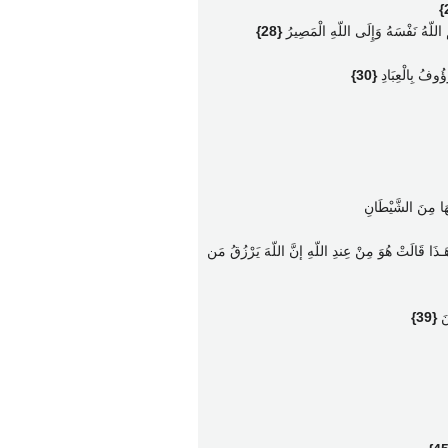
مُ اللّهُ نَفْسَهُ وَإِلَى اللّهِ الْمَصِيرُ
{28}
َؤُوفُ بِالْعِبَادِ
{30}
تَهَا مِنَ الشَّيْطَانِ
لَكِ هَـذَا قَالَتْ هُوَ مِنْ عِندِ اللّهِ إنَّ اللّهَ يَرْزُقُ مَن
نَ
{39}