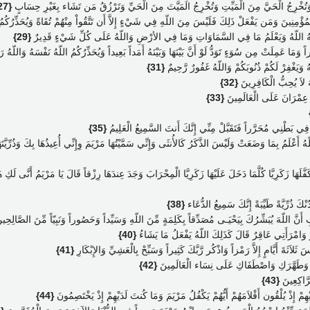
ْلِ وَتُخْرِجُ الْحَيَّ مِنَ الْمَيِّتِ وَتُخْرِجُ الَمَيَّتَ مِنَ الْحَيِّ وَتَرْزُقُ مَن تَشَاء بِغَيْرِ حِسَابٍ
{27}
الْمُؤْمِنِينَ وَمَن يَفْعَلْ ذَلِكَ فَلَيْسَ مِنَ اللّهِ فِي شَيْءٍ إِلاَّ أَن تَتَّقُواْ مِنْهُمْ تُقَاةً وَيُحَذِّرُكُ
مْهُ اللّهُ وَيَعْلَمُ مَا فِي السَّمَاوَاتِ وَمَا فِي الأرْضِ وَاللّهُ عَلَى كُلِّ شَيْءٍ قَدِيرٌ
{29}
َمَا عَمِلَتْ مِن سُوَءٍ تَوَدُّ لَوْ أَنَّ بَيْنَهَا وَبَيْنَهُ أَمَداً بَعِيداً وَيُحَذِّرُكُمُ اللّهُ نَفْسَهُ وَاللّهُ ر
هُ وَيَغْفِرْ لَكُمْ ذُنُوبَكُمْ وَاللّهُ غَفُورٌ رَّحِيمٌ
{31}
َ لاَ يُحِبُّ الْكَافِرِينَ
{32}
 عِمْرَانَ عَلَى الْعَالَمِينَ
{33}
فِي بَطْنِي مُحَرَّراً فَتَقَبَّلْ مِنِّي إِنَّكَ أَنتَ السَّمِيعُ الْعَلِيمُ
{35}
هُ أَعْلَمُ بِمَا وَضَعَتْ وَلَيْسَ الذَّكَرُ كَالأُنثَى وَإِنِّي سَمَّيْتُهَا مَرْيَمَ وِإِنِّي أُعِيذُهَا بِكَ وَذُرِّيَّ
ً وَكَفَّلَهَا زَكَرِيَّا كُلَّمَا دَخَلَ عَلَيْهَا زَكَرِيَّا الْمِحْرَابَ وَجَدَ عِندَهَا رِزْقاً قَالَ يَا مَرْيَمُ أَنَّى 
ْكَ ذُرِّيَّةً طَيِّبَةً إِنَّكَ سَمِيعُ الدُّعَاء
{38}
 أَنَّ اللّهَ يُبَشِّرُكَ بِيَحْيَـى مُصَدِّقاً بِكَلِمَةٍ مِّنَ اللّهِ وَسَيِّداً وَحَصُوراً وَنَبِيّاً مِّنَ الصَّالِحِي
رُ وَامْرَأَتِي عَاقِرٌ قَالَ كَذَلِكَ اللّهُ يَفْعَلُ مَا يَشَاءُ
{40}
 ثَلاَثَةَ أَيَّامٍ إِلاَّ رَمْزاً وَاذْكُر رَّبَّكَ كَثِيراً وَسَبِّحْ بِالْعَشِيِّ وَالإِبْكَارِ
{41}
َاكِ وَطَهَّرَكِ وَاصْطَفَاكِ عَلَى نِسَاء الْعَالَمِينَ
{42}
رَّاكِعِينَ
{43}
مْ إِذْ يُلْقُون أَقْلاَمَهُمْ أَيُّهُمْ يَكْفُلُ مَرْيَمَ وَمَا كُنتَ لَدَيْهِمْ إِذْ يَخْتَصِمُونَ
{44}