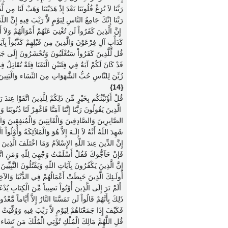
رَبَّنَا لاَ تُزِغْ قُلُوبَنَا بَعْدَ إِذْ هَدَيْتَنَا وَهَبْ لَنَا مِن
رَبَّنَا إِنَّكَ جَامِعُ النَّاسِ لِيَوْمٍ لاَّ رَيْبَ فِيهِ إِنَّ الل
‏ إِنَّ الَّذِينَ كَفَرُواْ لَن تُغْنِيَ عَنْهُمْ أَمْوَالُهُمْ وَلاَ
كَدَأْبِ آلِ فِرْعَوْنَ وَالَّذِينَ مِن قَبْلِهِمْ كَذَّبُواْ بِآيَا
قُل لِّلَّذِينَ كَفَرُواْ سَتُغْلَبُونَ وَتُحْشَرُونَ إِلَى جَهَ
قَدْ كَانَ لَكُمْ آيَةٌ فِي فِئَتَيْنِ الْتَقَتَا فِئَةٌ تُقَاتِلُ ف
زُيِّنَ لِلنَّاسِ حُبُّ الشَّهَوَاتِ مِنَ النِّسَاء وَالْبَنِينَ 
{14}
قُلْ أَؤُنَبِّئُكُم بِخَيْرٍ مِّن ذَلِكُمْ لِلَّذِينَ اتَّقَوْا عِندَ
‏ الَّذِينَ يَقُولُونَ رَبَّنَا إِنَّنَا آمَنَّا فَاغْفِرْ لَنَا ذُنُوبَنَا
الصَّابِرِينَ وَالصَّادِقِينَ وَالْقَانِتِينَ وَالْمُنفِقِينَ وَ
شَهِدَ اللّهُ أَنَّهُ لاَ إِلَـهَ إِلاَّ هُوَ وَالْمَلاَئِكَةُ وَأُوْلُواْ
إِنَّ الدِّينَ عِندَ اللّهِ الإِسْلاَمُ وَمَا اخْتَلَفَ الَّذِينَ أ
فَإنْ حَآجُّوكَ فَقُلْ أَسْلَمْتُ وَجْهِيَ لِلّهِ وَمَنِ اتَّبَعَنِ وَ
إِنَّ الَّذِينَ يَكْفُرُونَ بِآيَاتِ اللّهِ وَيَقْتُلُونَ النَّبِيِ
أُولَـئِكَ الَّذِينَ حَبِطَتْ أَعْمَالُهُمْ فِي الدُّنْيَا وَالآ
‏ أَلَمْ تَرَ إِلَى الَّذِينَ أُوْتُواْ نَصِيباً مِّنَ الْكِتَابِ يُ
ذَلِكَ بِأَنَّهُمْ قَالُواْ لَن تَمَسَّنَا النَّارُ إِلاَّ أَيَّاماً مَ
فَكَيْفَ إِذَا جَمَعْنَاهُمْ لِيَوْمٍ لاَّ رَيْبَ فِيهِ وَوُفِّي
قُلِ اللَّهُمَّ مَالِكَ الْمُلْكِ تُؤْتِي الْمُلْكَ مَن تَشَاء 