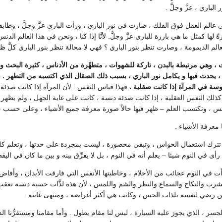
لباري ، عزَّ وجلَّ .
 عالم العقل فوق الفلك ، صارت في نور الباري ، ورأت الباري عزَّ وجلَّ ، وطا
 لها كمثل ما هي بارزة للباري عزَّ وجلَّ. لأنَّا إذا كنا ، ونحن في هذا العالم ا
لم الديمومة ، وصارت تنظر بنور الباري ؟ فهي لا محالة تنظر بنور الباري كلَّ 
ت ، وهي مرتبطة بالبدن ، تاركة للشهوات ، متطهِّرة من الأدناس ، كثيرة البحث
، يحدث فيها و يكامل نور الباري ، بسبب ذلك الصقال الذي اكتسبه من التطهر . فح
وسة في المرآة إذا كانت صقلية .
فهذا قياس النفس : لأن المرآة إذا كانت صدئة ،
 كذلك النفس العقلية ، إذا كانت صدئة دنسة ، كانت على غاية الجهل ، ولم يظهر في
 ، وتكتسب العلم – ظهر فيها حالاً صورة معرفة جميع الأشياء ، وعلى حسب جود
 معرفة الأشياء .
وم تترك استعمال الحواس ، وتبقى محصورة ، ليست بمجردة على حدتها ، وتعلم ك
رأى في النوم شيئا – يعلم أنه في النوم ، بل لا يفرِّق بينه و بين ما كان في اليق
 في النوم عجائب من الأحلام ، وخاطبتها الأنفس التي فارقت الأبدان ، وأفاض علي
شرب والنكاح والسماع والنظر والشم واللمس ، لأن هذه لذَّات حسية دنسة تعقب ا
 رضي لنفسه بلذات الحس ، وكانت هي أكثر أغراضه ، ومنتهى غايته .
سر ، الذي يجوز عليه السيارة ، ليس لنا مقام يطول . وأما مقامنا ومستقرُّنا ال