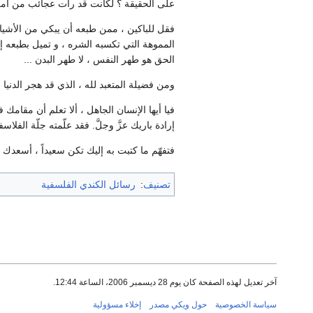
على الحقيقة ؟ لكانت قد رأت عجائب من أمر
فقل للباكين ، ممن طبعه أن يبكي من الأشياء 
المموهة التي تكسبه الشره ، و تميل بطبعه إل
الحق هو طهر النفس ، لا طهر البدن ...
ومن فضيلة المتعبد لله ، الذي قد هجر الدنيا و
فيا أيها الإنسان الجاهل ، ألا تعلم أن مقامك 
إرادة باريك عزَّ وجلَّ. فقد علّمته جلّة الف
فتفهّم ما كتبت به إليك تكن سعيداً ، أسعدك 
تصنيف
:
رسائل الكندي الفلسفية
آخر تعديل لهذه الصفحة كان يوم 28 ديسمبر 2006، الساعة 12:44.
سياسة الخصوصية
حول ويكي مصدر
إخلاء مسؤولية