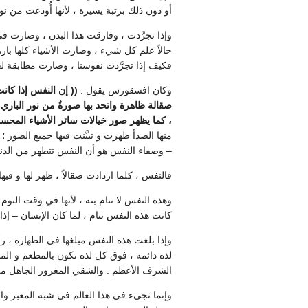
أو دون ذلك برتبة يسيرة ، لأنها أُودعت من نور ا
وإذا تجرَّدت ، وفارقت هذا البدن ، وصارت في
حالاً علم كل شيء ، وصارت الأشياء كلها بارزةً
فكيف إذا تجرَّدت نفوسنا ، وصارت مطابقة لعا
وكان افسقورس يقول :
(( إن النفس إذا كان
صقالة ظاهرة واتحد بها صورةٌ من نور الباري 
، كما يظهر صور خيالات سائر الأشياء المحس
منها الصدأ ظهرت و تبيَّنت فيها جميع الصور ؛
– وصفاء النفس هو أن النفس تتطهر من الدنس
فالنفس ، كلما ازدادت صقالاً ، ظهر لها و فيها
وهذه النفس لا تنام بتة ، لأنها في وقت الن
كانت هذه النفس تنام ، لما كان الإنسان – إذا 
وإذا بلغت هذه النفس مبلغها في الطهارة ، رأت
لذة دائمة ، فوق كل لذة تكون بالمطعم و الم
الشرف الأعظم . والشقي المغرور الجاهل من
وإنما نجيء في هذا العالم في شبه المعبر والج