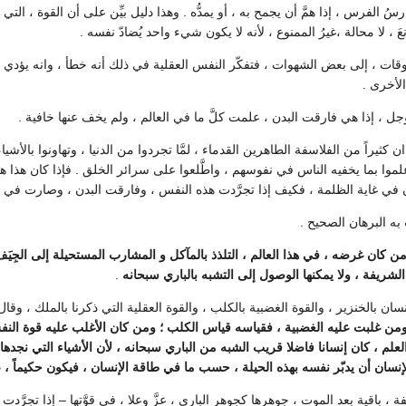
سُ الفرس ، إذا همَّ أن يجمح به ، أو يمدُّه . وهذا دليل بيِّن على أن القوة ، الت
 ، لا محالة ،غيرُ الممنوع ، لأنه لا يكون شيء واحد يُضادّ نفسه .
وقات ، إلى بعض الشهوات ، فتفكّر النفس العقلية في ذلك أنه خطأ ، وانه يؤدي إلى
الأخرى .
جل ، إذا هي فارقت البدن ، علمت كلَّ ما في العالم ، ولم يخف عنها خافية .
ثيراً من الفلاسفة الطاهرين القدماء ، لمَّا تجردوا من الدنيا ، وتهاونوا بالأشي
موا بما يخفيه الناس في نفوسهم ، واطَّلعوا على سرائر الخلق . فإذا كان هذا ه
ن في غاية الظلمة ، فكيف إذا تجرَّدت هذه النفس ، وفارقت البدن ، وصارت في عا
ه البرهان الصحيح .
من كان غرضه ، في هذا العالم ، التلذذ بالمآكل و المشارب المستحيلة إلى الجِيَ
لشريفة ، ولا يمكنها الوصول إلى التشبه بالباري سبحانه
.
ان بالخنزير ، والقوة الغضبية بالكلب ، والقوة العقلية التي ذكرنا بالملك ، وقال
من غلبت عليه الغضبية ، فقياسه قياس الكلب ؛ ومن كان الأغلب عليه قوة النفس ا
 ، كان إنسانا فاضلا قريب الشبه من الباري سبحانه ، لأن الأشياء التي نجدها ل
ان أن يدبّر نفسه بهذه الحيلة ، حسب ما في طاقة الإنسان ، فيكون حكيماً ، عادلاً 
 باقية بعد الموت ، جوهرها كجوهر الباري ، عزَّ وعلا ، في قوَّتها – إذا تجرَّدت –