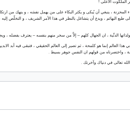
 الملكوت الأعلى !
المحزنة ، ينبغي أن يُبكى و يكثر البكاء على من يهمل نفسَه ، و ينهك من ارتكا
ى طبع البهائم ، ويدع أن يتشاغل بالنظر في هذا الأمر الشريف ، و التخلّص إليه
لذاتها الدنِّية ، ان الجهال كلهم – إلاَّ من سخر منهم بنفسه – يعترف بفضله ، وي
في هذا العالم إنما هو كلمحة ، ثم تصير إلى العالم الحقيقي ، فتبقى فيه أبد الابدي
لاسفة ، واختصرناه من قولهم ان النفس جوهر بسيط .
الله تعالى في دنياك وآخرتك .