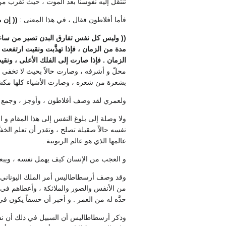
تنتقل إليه نفوسنا بعد الموت ، حيث تقرب من
فأما أفلاطون فقال ، في هذا المعنى :
(( إن 
(( وليس كل نفس تفارق البدن تصير من ساعتها
مدة من الزمان ، فإذا تهذَّبت ونقيت ارتفع
الزمان . فإذا صارت إلى الفلك الأعلى ، ونقيت
محلّ و أشرفه ، وصارت حالاً بحيث لا تخفى علي
بشعرة من شعره ، وصارت الأشياء كلها مكشوفة با
ولعمري لقد وصف أفلاطون ، وأوجز ، وجمع ، 
ولا وصلة إلى بلوغ النفس إلى هذا المقام و الر
نفسه حالاً صقيلة تصلح ، وتقدر أن تعلم الخفي
عالمها الذي هو عالم الربوبية .
و العجب من الإنسان كيف يهمل نفسه ، ويبعدها
وقد وصف أرسطاطاليس أمر الملك اليوناني الذي
من الأنفس والصور والملائكة ، وأعطاهم في ذل
حدَّه له من العمر . و أخبر أن خسفاً يكون ف
وذكر أرسطاطاليس أن السبيل في ذلك أن نفسه