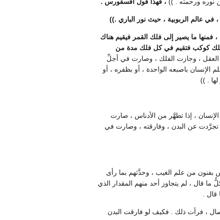
 نوره ورحمته . ))
، فهذا قول افسقورس .
 في عالم الربوبية ، حيث نور الباري .))
 فمنها ما يصير إلى فلك القمر فيقيم هناك
ى فلك كوكب فتقيم في كل فلك مدة من
 العقل ، وجازت الفلك ، وصارت في أجلِّ
م الإنسان باصبعه الواحدة ، أو بظفره ، أو
ا . ))
الإنسان ، إذا تطهَّر من الأدناس ، صارت
ي تجرَّدت عن البدن ، وفارقته ، وصارت في
 بفنون من علم الغيب ، وحدَّثهم بما رأى
 ما قال ، لم يتجاوز أحد منهم المقدار الذي
قال .
صال ، فرأت ذلك . فكيف لو فارقت البدن