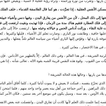
 باريها ، وتقرب من نوره ورحمته ، وتراه رؤية عقلية لا حسية ، ويفيض عليها من
مسكن الأنفس العقلية ، إذا تجرَّدت ، هو كما قال الفلاسفة القدماء ، خلف الفلك ،
 إلى ذلك المحل ، لأن من الأنفس من يفارق البدن ، وفيها دنس وأشياء خبيثة ،
ت إلى فلك العطارد فتقيم هناك مدة من الزمان ، فإذا تهذبت ونقيت ارتفعت إل
 غاية النقاء ، وزالت أدناس الحس و خيالاته وخبثه منها .
ارتفعت حالاً إلى عالم
ها خافية ، وطابقت نور الباري ، وصارت تعلم كل الأشياء ، قليلها وكثيرها ، كعل
رزة لها ، وفوّض إليها الباري أشياء من سياسة العالم تلتذُّ بفعلها ، والتدبير له
في هذا الاختصار ، معاني كثيرة .
تبة الشريفة ، في هذا العالم ، وفي ذلك العالم ، إلاَّ بالتطهير من الأدناس . فإن 
َّات من الغيوب . وقوة هذه النفس قريبة الشبه بقوة الاله ، تعالى شأنه ، إذا ه
 من باريها ، وحالها هذه الحالة الشريفة !
 تحرَّج بنفسه ، فمكث لا يعيش و لا يموت أياما كثيرة ، كلما أفاق أعلم الناس
ك البراهين . و أخبر جماعة من أهل بيته بعمر واحد واحد منهم ، فلما امتحن كلُّ
ي بلاد الأوس ، بعد سنة ، وسيل يكون في موضع آخر بعد سنتين ، فكان الأمر كما 
 إنما علمت ذلك العلم لأنها كادت أن تفارق البدن ، وانفصلت عنه بعض الانف