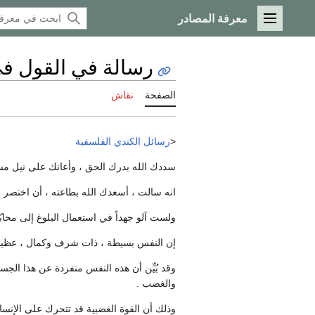
معرفة المصادر
القائمة الرئيسية
رسالة في القول في
الصفحة
نقاش
<
رسائل الكندي الفلسفية
سددك الله بدرك الحق ، وأعانك على نيل مس
انه سالت ، أسعدك الله بطاعته ، أن اختصر ل
ولست آلو جهداً في استعمال البلوغ إلى محابّ
إن النفس بسيطة ، ذات شرف وكمال ، عظيمة
وقد بُيِّن أن هذه النفس منفردة عن هذا الج
والغضب .
وذلك أن القوة الغضبية قد تتحرك على الإنسا