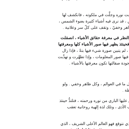
بقت نوره وجلَّت في ملكوته ، فانكشف لها
لدنس ، قد نرى فيه أشياء كثيرة بضوء الشمس ،
ظاهر وخفيّ ، وتقف على كلّ سر وعلانية .
 والنظر في معرفة حقائق الأشياء ، انصقلت
ينئذ يظهر فيها صور الأشياء كلها ومعرفتها
 لم يتبين صورة شيء فيها بتةً ، فإذا زال
ها صور المعلومات ، وإذا تطهَّرت و تهذَّبت
ة صقالتها تكون معرفتها بالأشياء .
ل ما في العوالم ، وكل ظاهر وخفي . ولو
ظة .
ها الباري من نوره ورحمته ، فتلتذُّ حينئذ
لأذى ، وتلك لذة إلهية روحانية تعقب
ذي نتوقع فهو العالم الأعلى الشريف ، الذي