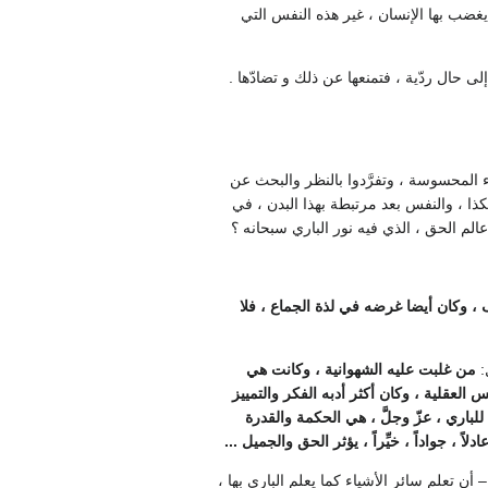
ي يغضب بها الإنسان ، غير هذه النفس التي
 حال ردّية ، فتمنعها عن ذلك و تضادّها .
اء المحسوسة ، وتفرَّدوا بالنظر والبحث عن
كذا ، والنفس بعد مرتبطة بهذا البدن ، في
لم الحق ، الذي فيه نور الباري سبحانه ؟
ف ، وكان أيضا غرضه في لذة الجماع ، فلا
:
من غلبت عليه الشهوانية ، وكانت هي
لعقلية ، وكان أكثر أدبه الفكر والتمييز
لباري ، عزّ وجلَّ ، هي الحكمة والقدرة
، جواداً ، خيِّراً ، يؤثر الحق والجميل ...
 أن تعلم سائر الأشياء كما يعلم الباري بها ،