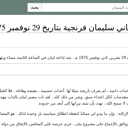
بحث
رنجية بتاريخ 29 نوفمبر 1975 للشعب اللبناني
نصف
حداث دامية ، لم يعرف تاريخه مثيلا لها. أحداث جسيمة ، بغيضة وهائلة ، فلا القتل
لمقدسات ككل اعتداء سبق. وشر من ذلك كله ، لقد بات مصير لبنان بالذات مهددا
ا سمح الله ، تهدد بأن تمتد نيرانها إلى أبعد من حدوده.
إزالته . وإن ما يبدو لي ممكنا كنقطة انطلاق سياسية بل وحيدة لذلك . هو المصالح
ووافق بالإجماع على مشروع بيان ، جرى عرضه على المجلس بالإتفاق بين دولة 