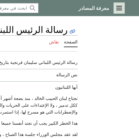
معرفة المصادر
القائمة الرئيسية
رسالة الرئيس اللبناني سليمان ف
الصفحة
نقاش
رسالة الرئيس اللبناني سليمان فرنجية بتاريخ 29 تشرين ثاني نوفمبر 1975 م ، بثته إذاعة لبنان في الساعة الثامنة مساء وبثها التلفزيون في الثامنة وال
نص الرسالة
أيها اللبنانيون
تجتاح لبنان الحبيب الخالد ، منذ بضعة أشهر أ
ككل تدمير ، ولا الإعتداءات على الحريات وا
والإضطرابات التي هو مسرح لها، إذا استمرت ل
هذا الخطر الكبير يجب أن نجند أنفسنا جميعا ل
لقد عقد مجلس الوزراء جلسة هذا الصباح ، 