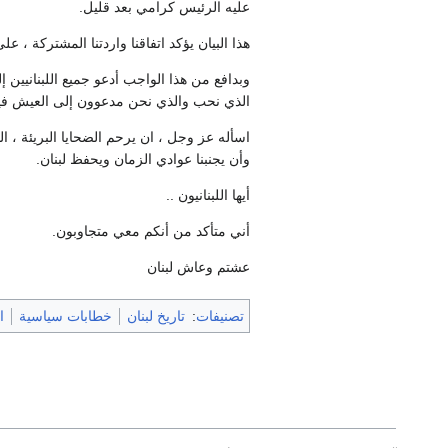
عليه الرئيس كرامي بعد قليل.
هذا البيان يؤكد اتفاقنا واردتنا المشتركة ، ع
وبدافع من هذا الواجب أدعو جميع اللبنانيين 
الذي نحب والذي نحن مدعوون إلى العيش فيه م
اسأله عز وجل ، ان يرحم الضحايا البريئة ، 
وأن يجنبنا عوادي الزمان ويحفظ لبنان.
أيها اللبنانيون ..
أني متأكد من أنكم معي متجاوبون.
عشتم وعاش لبنان
تصنيفات
:
تاريخ لبنان
خطابات سياسية
ا