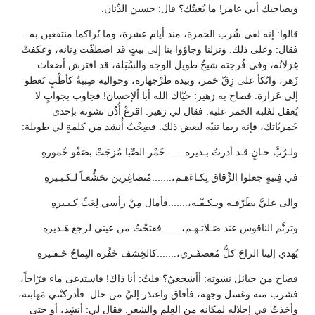
وبصاحبك أبي عامر! ما بُغيتُك؟ قال: حسين الدِّنان.
قالوا: إنه لفي شُرب الخمرة، منذ أيام عشرة، وما نُراكما منتفعين به.
فقال: وعلى ذلك. ونزلنا وجاؤوا بنا إلى بيتٍ قد اصطفّت دِنانه، وعكفتْ
غِزلانُه، وفي فُرجته شيخٌ طويل الوجه والسَّبَلة، قد افترش أضغاث
زَهر، واتّكأ على زِقّ خمر، وبيده طَرْجهارة، وحواليه صِبيةٌ كأظْبٍ تَعطو
إلى عَرارة. فصاح به زهير: حيّاك الله أبا اٌلإحسان! فجاوب بجوابٍ لا
يُعقل لغَلبة الخمر عليه. فقال لي زهير: اقرعْ أُذُن نشوته بإحدى
خَمريّاتك، فإنه ربما تنبّه لبعض ذلك. فصِحْتُ أُنشد من كلمةٍ لي طويلة:
ولـرُبَّ حـانٍ قـد أدرتُ بـديره.......خَمْر الصِّبا مُزجَتْ بصَفْو خُمورهِ
في فِتيةٍ جعلوا الزِّقاق تِكـاءَهـم،.......مُتصاغِرين تخشُّعـاً لـكـبـيرهِ
والى عليَّ بطَرْفـه وبـكـفّـه،.......فأمال مِنْ رأسي لِعَبِّ كـبـيرهِ
وترنَّم الناقوس عند صَـلاتـهـم،.......ففتحْتُ من عيني لرجع هَـديرهِ
يُهدي إلينا الراحَ كلُّ مُعصفَـري،.......كالخِشف خَفَّره التِماحُ خَـفـيرهِ
فصاح من حبائل نشوته: أأشجعيّ؟ قلتُ: أنا ذاك! فاستدعى ماء قرّاحاً،
فشرب منه وغسل وجهه، فأفاق واعتذر إليَّ من حال. فأدركتْني مَهابته،
وأخذتُ في إجلاله لمكانه من العِلم والشعر. فقال لي: أنشِد، أو حتى