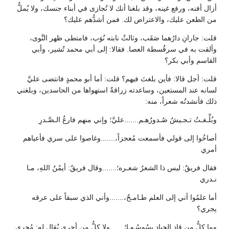
أزال أفنه، ورفع غينه، وقد بلغنا أنك لا تُجازى في أبناء جنسك، ولا يُملُّ
من الطعن عليك، والاعتراض لك. فمن أشدُّهم عليك؟
قلت: جارانِ دارُهما صَقَب، وثالثٌ نابته نُوَب، فامتطى ظهر النَّوى،
وألقت به في سرقُسطة العصا. فقالا: إلى أبي محمد تُشير، وأبي
القاسم وأبي بكر؟
قلت: أجل قالا: فأين بلغتَ فيهم؟ قلت: أما أبو محمدٍ فانتضى عليَّ
لسانه عند المستعين، وساعدته زراقةٌ استهواها من الحاسدين، وبلغني
ذلك فأنشدتُه شعراً، منه:
وبُلِّـغـتُ تـجـيشُ صُـدورُهـم.......عليَّ؛ وإني منهم فارغُ الـصَّـدرِ
أصاخُوا إلى قولي فأسمعت مُعجزاً،.......وغاصوا على سري فأعياهم
أمري
فقال فريقٌ: ليس ذا الشعرُ شعـره؛.......وقال فريقٌ: أيمُنُ اللهِ، مـا
نـدري
أما علمُوا أني إلى العلم طـامـحٌ،.......وأني الذي سبقاً على عرقه
يجري؟
وما كلُّ من قاد الجياد يسُوسُـهـا؛.......ولا كلُّ من أجرى يُقال له: مُجري