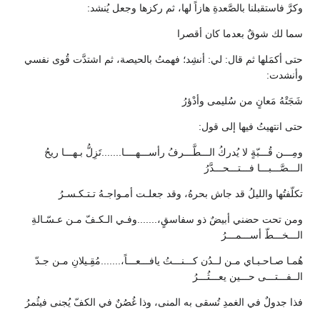
وكرَّ فاستقبلنا بالصَّعدةِ هازاً لها، ثم ركزها وجعل يُنشد:
سما لك شوقٌ بعدما كان أقصرا
حتى أكمَلها ثم قال: لي: أنشِد؛ فهمتُ بالحيصة، ثم اشتدَّت قُوى نفسي
وأنشدت:
شَجَتْهُ مَعانٍ من سُليمى وأدْؤرُ
حتى انتهيتُ فيها إلى قول:
ومِـــن قُـــبّةٍ لا يُدركُ الـــطَّـــرفُ رأســـهــــا.......تَزِلُّ بـهـــا ريحُ
الـــصَّـــبـــا فـــتـــحـــدَّرُ
تكلّفتُها والليلُ قد جاش بحرهُ، وقد جعلـت أمـواجـهُ تـتـكـسـرُ
ومن تحت حضني أبيضٌ ذو سفاسقٍ،.......وفـي الـكـفّ مـن عـسّـالةِ
الـــخـــطّ أســـمـــرُ
هُمـا صـاحـبـاي مـن لــدُن كـــنـــتُ يافـــعـــاً،.......مُقِـيلانِ مـن جـدّ
الــفـــتـــى حـــين يعـــثُـــرُ
فذا جدولٌ في الغمدِ تُسقى به المنى، وذا غُصُنٌ في الكفّ يُجنى فيثُمرُ