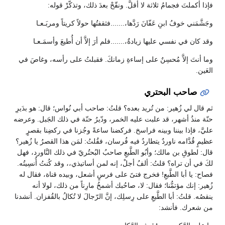
فإذا أكملتَ فجمامُ ثلاثة لا أقلَّ. ونقّحْ بعدَ ذلك، وتذكّرْ قوله:
وجَشَّمَني خوفُ ابنِ عَفّانَ رَدَّها،.......فثقفتُها حولاً كريتاً ومربَـعـا
وقد كان في نفسي عليها زيادةٌ،.......فلم أرَ إلاَّ أن أُطيعَ وأسمَـعـا
وما أنتَ إلاَّ مُحسِنٌ على إساءةِ زمانكَ. فقبلتُ على رأسه، وغاصَ في
العَين.
صاحب البحتري
ثم قال لي زُهير: من تُريد بعده؟ قلتُ: صاحب أبي نُواس؛ قال: هو بدَيرِ
حنّة منذُ أشهر، قد علبت عليه الخمر، ودّيرُ حنّة في ذلك الجَبل. وعرضه
عليَّ، فإذا بيننا وبينه فراسخ. فركضنا ساعةً وجُزنا في ركضِنا بقصرٍ
عظيمٍ قُدَّامه ناوردٌ يتطاردُ فيه فُرسان، فقُلتُ: لمَن هذا القصرُ يا زُهير؟
قال: لطوقِ بن مالك؛ وأبُو الطَّبعِ صاحبُ البُحتُريّ في ذلك النَّاورد، فهل
لكَ في أن تراه؟ قلتُ: ألفُ أجلْ، إنه لمن أساتيذي،، وقد كُنتُ أُنسِيتُه.
فصاح: يا أبا الطَّبعِ! فخرج فتىً على فرسٍ أشعل، وبيده قناة، فقال له
زُهير: إنك مؤتمُّنا؛ فقال: لا، صاحُبك أشمخُ مارِناً من ذلك، لولا أنه
ينقصُه. قلتُ: أبا الطَّبعِ على رِسلِك، إنَّ الرّجالَ لا تُكالُ بالقُفزان. أنشدنا
من شعرك. فأنشد: