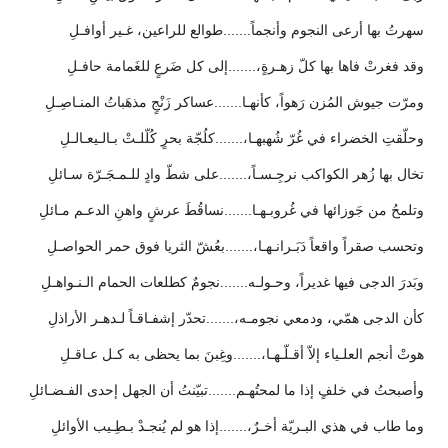
سهرتُ بها أرعى النجوم وأنجماً.......طوالع للراعين، غـير أوافـلِ
وقد فغرتْ فاها بها كلّ زهـرةٍ،.......إلى كل ضَرعٍ للغَمامة حافـلِ
ومرّت جيوش المُزن رَهواً، كأنهـا.......عساكر زَنْجٍ مذهَباتُ المنـاصِـلِ
وحلّقتِ الخضراء في غُرّ شُهبهـا،.......كلُجّة بحرٍ كُلّلـتْ بـالـيعـالـلِ
تخال بها زُهر الكواكب نرجِـسـاً،.......على شطّ وادٍ للـمـجَـرّة سـائلِ
وتلمحُ من جَوزائها في غُروبـهـا.......نساقُطَ عرشٍ واهنِ الدعـم مـائلِ
وتحسب صقراً واقعاً دَبَـرانـهـا،.......بعُشّ الثريا فوق حمر الحواصـلِ
وبَدرَ الدجى فيها غديراً، وحـولـه.......نجومٌ كطلعات الحمام الـنـواهـلِ
كأن الدجى همّي، ودمعي نجومـه،.......تحدّر إشفـاقـاً لـدهـر الأراذلِ
هوتْ أنجم العلـياء إلاّ أقـلّـهـا،.......وغِبنَ بما يحظى به كـل عـاقـلِ
وأصبحتُ في خلفٍ إذا ما لمحتُهـم.......تبيّنتُ أن الجهل إحدى الفـضـائلِ
وما طاب في هذي البـريّة أخـرٌ،.......إذا هو لم يُنجـدْ بـطِـيب الأوائلِ