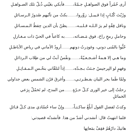
أرى حُمُراً فوق الصواهـلِ جـمّةً،.......فأبكي بعَيْني ذُبلّ تلك الصـواهـلِ
ورُبّتَ كُتّـابٍ إذا قـيبـل: زوِّروا،.......بكتْ من تأنّيهم صُدورُ الـرسـائلِ
وناقل فِقْهٍ لم يرَ الـلـه قـلـبـه،.......يظنّ بأن الدين حِفظُ الـمـسـائلِ
وحاملِ رمحٍ راحَ، فوق مَـضـائه،.......به كاعباً في الحيّ ذات مـغـازلِ
حُبُّوا بالمُنى دوني، وغودِرتُ دونهم.......أرودُ الأماني في رياض الأباطـلِ
وما هـي إلا هـمةٌ أشـجـعـيّةٌ،.......ونفْسٌ أبتْ لي من طِلاب الـرذائلِ
وفهمٍ لو البِرجيسُ جـئتُ بـجـدّه،.......إذاً لتلقّاني بنحْـسِ الـمـقـاتِـلِ
ولمّا طَما بحر البَيان بفـطـرتـي،.......وأغرقَ قرْن الشمس بعض جداولي
رحلتُ إلى خير الورى كـلّ حـرّةٍ.......من المدح، لم تَخمُلْ بِرَعي
الخمائلِ
وكدتُ لفضلِ القول أبلُغُ ساكـتـاً،.......وإنْ ساء حُسّادي مدى كـلّ قـائلِ
فلما انتهيتُ قال: أنشدني أشدّ من هذا. فأنشدتُه قصيدتي:
هاتيكَ دارُهُمُ فقِفْ بمَعانِها