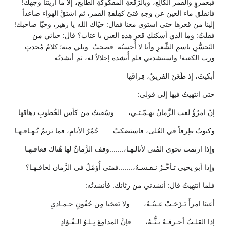
فبعمروٍ والقمر الكّالِع، وبالرُّقعةِ المفكوكةِ الطّابع، إلاَّ ما أريتنا وجهك!
فانفلق ماء العين عن وجهِ فتىً كفِلقةِ القمر، ثم اشتقَّ الهواء صاعداً
إلينا من قعرها حتى استوى معنا فقال: حيّاك الله يا زهير، وحيّا صاحبك!
فقلتُ: وما الذي أسكنك قعر هذه العين يا عتاب؟ قال: حيائي من
التّحسُّنِ باسمِ الشِّعرِ وأنا لا أُحسنُه. فصحتُ: ويلي منه؛ كلامُ مُحدثٍ
ورب الكعبة! واستنشدني فلم أُنشده إجلالاً له، ثم أنشدتُه:
أبكيتَ، إذ طَعَنَ الفريقُ، فِراقَها
حتى انتهيتُ فيها إلى قولي:
إنّ امرُؤٌ لعب الزَّمانُ بهـمّـتـي،.......وسُقيتُ من كأس الخُطوبِ دهاقها
وكبوتُ طِرفاً في العُلى، فاستضكتْ.......حُمُرُ الأنامِ، فما تريمُ نُـهـاقـهـا
وإذا ارتمت نحوي المُنى لأنالـهـا،.......وقف الزَّمانُ لها هُناك فعاقـهـا
وإذا أبو يحيى تـأخَّـرُ نـفـسـهُ،.......فمتى أُؤمّلُ في الزَّمان لحاقـهـا؟
فلما انتهيتُ قال: أنشدني من رثائك. فأنشدتُه:
أعينَا امرأَ نَـزَحَـتْ عـينُـهُ،.......ولا تَعجَبا مِن جُفُونٍ جـمـادىِ
إذا القلـبُ أحـرقـهُ بـثُّـهُ،.......فإنَّ المدامِعَ تِـلـوُ الـفُـؤادِ