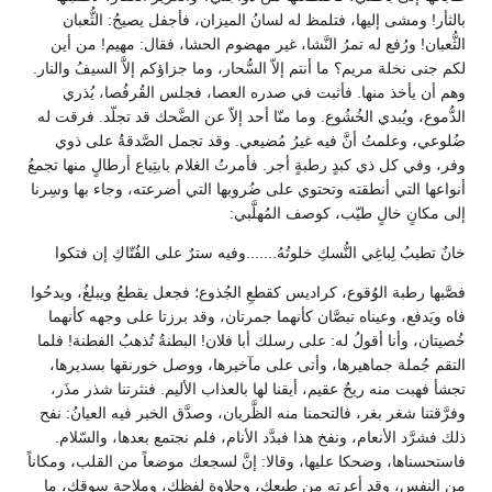
بالثأر! ومشى إليها، فتلمظ له لسانُ الميزان، فأجفل يصيحُ: الثُّعبان
الثُّعبان! ورُفع له تمرُ النَّشا، غير مهضوم الحشا، فقال: مهيم! من أين
لكم جنى نخلة مريم؟ ما أنتم إلاّ السُّحار، وما جزاؤكم إلاَّ السيفُ والنار.
وهم أن يأخذ منها. فأثبت في صدره العصا، فجلس القُرفُصا، يُذري
الدُّموع، ويُبدي الخُشُوع. وما منّا أحد إلاّ عن الضَّحك قد تجلّد. فرقت له
ضُلوعي، وعلمتُ أنَّ فيه غيرُ مُضيعي. وقد تجمل الصَّدقةُ على ذوي
وفر، وفي كل ذي كبدٍ رطبةٍ أجر. فأمرتُ الغلام بابتِياع أرطالٍ منها تجمعُ
أنواعها التي أنطقته وتحتوي على ضُروبها التي أضرعته، وجاء بها وسِرنا
إلى مكانٍ خالٍ طيّب، كوصف المُهلَّبي:
خانٌ تطيبُ لِباغِي النُّسكِ خلوتُهُ.......وفيه سترٌ على الفُتّاكِ إن فتكوا
فصَّبها رطبة الوُقوع، كراديس كقطعِ الجُذوع؛ فجعل يقطعُ ويبلغُ، ويدحُوا
فاه ويَدفع، وعيناه تبصَّان كأنهما جمرتان، وقد برزتا على وجهه كأنهما
خُصيتان، وأنا أقولُ له: على رسلك أبا فلان! البطنةُ تُذهبُ الفطنة! فلما
التقم جُملة جماهيرها، وأتى على مآخيرها، ووصل خورنقها بسديرها،
تجشأ فهبت منه ريحٌ عقيم، أيقنا لها بالعذاب الأليم. فنثرتنا شذر مذَر،
وفرَّقتنا شغر بغر، فالتحمنا منه الظَّريان، وصدَّق الخبر فيه العيانُ: نفح
ذلك فشرَّد الأنعام، ونفخ هذا فبدَّد الأنام، فلم نجتمع بعدها، والسّلام.
فاستحسناها، وضحكا عليها، وقالا: إنَّ لسجعك موضعاً من القلب، ومكاناً
من النفس، وقد أعرته من طبعك، وحلاوة لفظك، وملاحةِ سوقك، ما