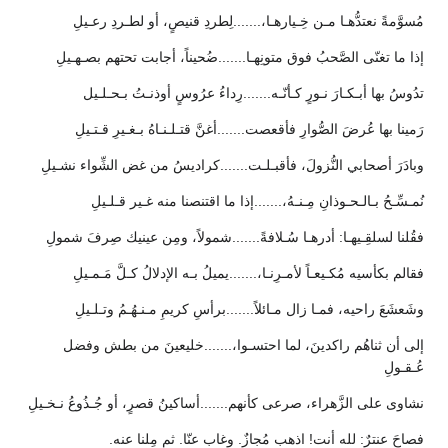
مُسوَّمةً نعتدُّهـا مـن خِـيارهـا،.......لِطردِ قنيصٍ، أو لطـردِ رعـيلِ
إذا ما تغنّى الصَّحبُ فوق متونِهـا.......ضُحيناً، أجابت تحتهم بصـهـيلِ
تدُوسُ بها أبـكـارَ نـورٍ كـأنّـه.......رِداءُ عرُوسٍ أوذنـتُ بـحـلـيل
رَمينا بها عُرضَ الصُّوارِ فأقعصت.......أغنَّ قتـلـنـاهُ بـغـيرِ قـتـيلِ
وبادَرَ أصحابي النُّزولَ، فأقبـلـت.......كراديسُ من غض الشِّواء نشـيلِ
نُمـسِّـحُ بـالـحـوذانِ مِـنـهُ،.......إذا ما اقتنصنا منه غـير قـلـيلِ
فقُلنا لسلقِـيهـا: أدرهـا سُـلافةً.......شمولاً، ومِن عينيك صِرفَ شمولِ
فقالم بكأسيه مُكـيعـاً لأمـرِنـا،.......يميلُ بـه الإدلالُ كـلَّ مَـمـيلِ
وشَعشَعَ راحيه، فمـا زال مـائلاً.......برأسِ كريمِ مـنـهُـمُ وتـلـيلِ
إلى أن ثناهُم راكدينَ، لما احتسـوا،.......خليعينَ من بطش وفضل
عُـقـولِ
نشاوى على الزَّهراء، صرعى كأنهم.......أساكينُ قصرٍ، أو جُـذُوعُ نـخـيلِ
فصاحَ عنترٌ: لله أنت! اذهب مُجازٌ. وغاب عنّا. ثم مِلنا عنه.