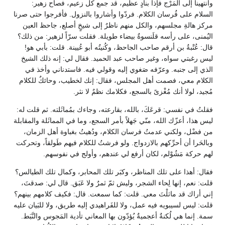
وانتهينا إلى المَرْج فإذا بنادٍ عظيم، قد جمع كل زعيم، فصاح زهير:
السلام على فُرسان الكلام. فردّوا وأشاروا بالنزول. فأفرجوا حتى صرنا
مركز هالةِ مجلسهم، والكل منهم ناظرٌ إلى شيخٍ أصلع، جاحظ العين
اليُمنى، على رأسه قلَنسوةٌ بيضاء طويلة. فقلت سرّاً لزهير: من ذلك؟
قال: عُتْبةُ بن أرقم صاحب الجاحظ، وكُنيتُه أبو عُيينة. قلت: بأبي هو!
ليس رغبتي سواه، وغير صاحب عبد الحميد. فقال لي: إنه ذلك الشيخ
الذي إلى جنبه. وعرّفه صَغوي إليه وقولي فيه. فاستدناني وأخذ في
الكلام معي، فصمت أهل المجلس، فقال: إنك لخطيب، وحائكٌ للكلام
مُجيد، لولا أنك مُغْزىً بالسجع، فكلامك نظمٌ لا نثر.
فقلتُ في نفسي: قرعَكَ، بالله، بقارعته، وجاءك بمُماثَلته. ثم قلت له:
ليس هذا، أعزّك الله، منّي جَهلاً بأمر السجع، وما في المماثَلة والمقابلة
من فضْل، ولكني عدمتُ فرسان الكلام، ودُهيتُ بغباوة أهل الزمان،
وبالحَرا أن أحرِّكهم بالازدواج. ولو فرشتُ للكلام فيهم طَولقاً، وتحركت
لهم حركة مَشُوْلم، لكان أرفع لي عندهم، وأولج في نفوسهم.
فقال: أهذا على تلك المناظر، وكبَر تلك المحابر، وكمال تلك الطيالس؟
قلت: نعم، إنها لِحاء الشجر، وليش ثمّ ثمرٌ ولا عَبَق. قال لي: صدقتَ،
إني أراك قد ماثلْتَ معي. قلت: كما سمعت. قال: فكيف كلامهم بينهم؟
قلت: ليس لسيبويه فيه عمل، ولا للفَراهيدي إليه طريق، ولا للبَيان عليه
سمة. إنما هي لُكنةٌ أعجميةٌ يُؤدّون بها المعاني تأدية المَجوس والنَّبَط.