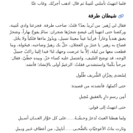
فلما انتهيتُ تأملني عُتيبةُ ثم قال: اذهب أجزتُك. وغاب عنّا.
شيطان طرفة
فقال لي زُهير: من تُريدُ بعدُ؟ قلتُ: صاحب طرفة. فجزعنا وادي عُتيبة،
وركضنا حتى انتهينا إلى غيضةٍ شجرُها شجران: سامٌ يفوحُ بهاراً، وشحرٌ
يعبق هندياً وعاراً. فرأينا عيناً معينةً تسيل، ويدُورُ ماءها فلكياً ولا يحُل.
فصاح به زهير: يا عنترُ بن العجلان، حلَّ بك زهيرٌ وصاحبه، فبخَولة، وما
قطعت معها من ليلة، إلاَّ ما عرضت وجهك لنا! فبدا إلينا راكبٌ جميلُ
الوجه، قد توشح السّيف، واشتمل عليه كساء خزّ، وبيده خطّيّ، فقال:
مرحباً بكُما! واستنشدني فقلتُ: الزعيمُ أولى بالإنشاد؛ فأنشد:
لِسُعدى بِحِزَّانِ الشُّريف طُلُول
حتى أكملها، فأنشدته من قصيدة:
أمِن رسمِ دارٍ بالعقيقِ مُحِيلِ
حتى انتهيتُ إلى قولي:
ولما هبطنا الغيثَ تُذعرُ وحـشُـهُ.......على كل خوَّار العـنـان أسـيلِ
وثارت بناتُ الأعوجيّاتِ بالضُّحـى.......أبابِيلَ، من أعطافِ غـير وبـيلِ