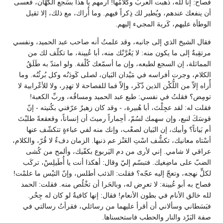
فصاح: إنا لله، ذهبت العربُ وكلامُها! ارمهم يا هذا بسَجع الكُهّان، فعسى
أن ينفعك عندهم، ويُطير لك ذِكراً فيهم. وما أُراك، مع ذلك، إلا ثقيل
الوطأة عليهم، كَريهَ المجيء إليهم.
فقال الشيخ الذي إلى جانبه، وقد علمتُ أنه صاحب عبد الحميد، ونفسي
مرتقِبةٌ إلى ما يكون منه: لا يَغُرَّنْك منه، أبا عُيينة، ما تكلّف لك من
المماثلة، إن السجع لطبعه، وإن ما أسمّعك كُلْفة. ولو امتدّ به طَلَقُ
الكلام، وجرت أفراسه في مَيْدان البَيان، لصلى كَودَنُه وكل بُرثُنُه. وما
أُراه إلاّ من اللُّكْن الذين ذّكَر، وإلاّ فما للفصاحة لا تهدِر، ولا للأعْرابية لا
تومِض؟ فقلتُ في نفسي: طبع عبد الحميد ومساقُه، وربِّ الكعبة!
فقلت له: لقد عجِلْتَ، أبا هُبيرة، - وقد كان زهيرٌ عرّفني بكُنيته - إنّ
قوسَكَ لنبع، وإن سهمك لسُمّ، أحِماراً رميتَ أن إنساناً، وقعقعةً طلبْتَ
أم بَياناً؟ وأبيك، إن البَيان لصعْب، وإنك منه لفي عباءةٍ تتكشّف عنها
أسْتاه معانيك، تكشُّف اسْتِ العَنْز عم ذنبها. الزمان دفءٌ لا قُرّ، والكلام،
عراقي لا شامي. إني لأرى من دم اليَربوع بكفّيك، وألمح من كُشى
الضبّ على ماضِغيك. فتبسّم إليّ وقال: أهكذا أنت يا أُطَيلِسْ، تركَب
لكلٍّ نهجه، وتعجّ إليه عجّه؟ فقلت: الذئب أطلس، وإنّ التيْس ما علمْت!
فصاح به أبو عُيينة: لا تعرِض له، وبالحَرا أن تخْلُص منه. فقلت: الحمد
لله خالق الأنام في بطون الأنعام! فقال: إنها كافيةٌ لو كان له جِحْر.
فبَسَطاني وسألاني أن أقرأ عليهما من رسائلي، فقرأتُ رسالتي في
صفة البَرْد والنار والحطب فاستحسناها.