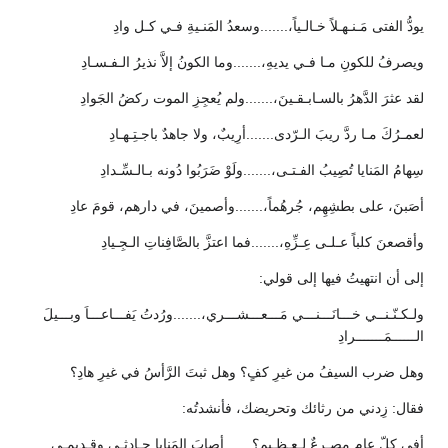
يودُّ الفتى مَـنـهـلاً خـالـياً،.......وسعدُ المَنـيةِ فـي كـل وادِ
ويصرفُ للكونِ مـا فـي يديهِ،.......وما الكونُ إلاَّ نذيرُ الـفـسـادِ
لقد عثرَ الدَّهرُ بالسـابـقـينَ،.......ولم يُعجِزِ الموت ركضُ الجَوادِ
لعمـرُكَ مـا ردَّ ريبَ الـرّدى.......أرِيبٌ، ولا جاهدٌ باجـتِـهـادِ
سِهامُ المَنايا تُصِيبُ الفـتـى،.......ولَوْ ضَرَبُوا دُونه بـالـسِّـدادِ
أصَبنَ، على بطشِهِم، جُرهُماً،.......وأصمينَ، في دارهم، قومَ عادِ
وأقصعنَ كلباً عـلـى عِـزِّهِ،.......فما اعتزَّ بالصَّافِناتِ الـجِـيادِ
إلى أن انتهيتُ فيها إلى قولي:
ولـكـنّـنــي خـــانَـــنـــي مَـــعـــشـــري،.......ورُدتُ يَفـــاعـــاَ وبـــيلَ
الــــــمَـــــــرادِ
وهل ضرب السيفُ من غيرِ كفٍ؟ وهل ثبتَ الرَّأسُ في غيرِ هادِ؟
فقال: زِدني من رثائك وتحريضك، فأنشدتُه:
أفي كلّ عامٍ مصـرعٌ لـعـظـيمِ؟.......أصابَ المَنايا حـادثـي وقـديمـي