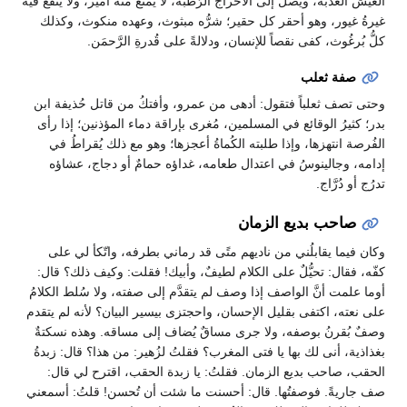
العيش العذبة، ويصلُ إلى الأحراج الرَّطبة، لا يمنعُ منه أمير، ولا ينفعُ فيه
غيرةُ غيور، وهو أحقر كل حقير؛ شرُّه مبثوث، وعهده منكوث، وكذلك
كلُّ بُرغُوث، كفى نقصاً للإنسان، ودلالةً على قُدرةِ الرَّحمَن.
صفة ثعلب
وحتى تصف ثعلباً فتقول: أدهى من عمرو، وأفتكُ من قاتل حُذيفة ابن
بدر؛ كثيرُ الوقائع في المسلمين، مُغرى بإراقة دماء المؤذنين؛ إذا رأى
الفُرصة انتهزها، وإذا طلبته الكُماةُ أعجزها؛ وهو مع ذلك يُقراطُ في
إدامه، وجالينوسُ في اعتدال طعامه، غداؤه حمامٌ أو دجاج، عشاؤه
تدرُج أو دُرَّاج.
صاحب بديع الزمان
وكان فيما يقابلُني من ناديهم متًى قد رماني بطرفه، واتّكأ لي على
كفّه، فقال: تحيُّلٌ على الكلام لطيفٌ، وأبيك! فقلت: وكيف ذلك؟ قال:
أوما علمت أنَّ الواصف إذا وصف لم يتقدَّم إلى صفته، ولا سُلط الكلامُ
على نعته، اكتفى بقليل الإحسان، واحجتزى بيسير البيان؟ لأنه لم يتقدم
وصفٌ بُقرنُ بوصفه، ولا جرى مساقٌ يُضاف إلى مساقه. وهذه نسكتةٌ
بغذاذية، أنى لك بها يا فتى المغرب؟ فقلتُ لزُهير: من هذا؟ قال: زبدةُ
الحقب، صاحب بديع الزمان. فقلتُ: يا زبدة الحقب، اقترح لي قال:
صف جاريةً. فوصفتُها. قال: أحسنت ما شئت أن تُحسن! قلتُ: أسمعني