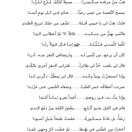
هَبَّ منْ مرقده منـكَـسِـراً،.......مسبِلاً للكُمّ، مُـرْخٍ لـلـرِّدا
يمسح النَّعسةَ من عيني رشاً،.......صائدٍ فـي كـل يومٍ أسـدا
قلتُ: هَبْ لي يا حبيبي قُبـلةً،.......تَشْفِ من عمّك تَبريح الصَّدى
فانْثنى يهتزُّ من مـنـكـبـه،.......قائلاً: لا! ثمّ أعطانـي الـيَدا
كلّما كلّمـنـي قـبّـلْـتُـهُ،.......فهْوَ إمـا قـال قـولاً ردّدا
كان أن يرجع، من لثْمي لـه.......وارتِشافي الثغرَ منـه، أدردا
قال لي يلعب: خُذْ لي طائراً،.......فتَراني الدهرَ أجري بالكُدى
وإذا استنجزْتُ يوماً وعْـده،.......قال لي يَمطُلُ: ذكّرني غَـدا
شربَت أعطافُه خمر الصِّبـا،.......وسَقاه الحُسن حتى عَرْبَـدا
وإذا بِتُّ بـه، فـي روضةٍ،.......أغيداً يَعرو نَـبـاتـاً أغـيَدا
قام في الليل بجـيدٍ أتْـلـعٍ،.......ينقُضُ اللمّة مِنْ دَمْع النـدى
رَشَأٌ، بل غادةٌ مـمـكـورةٌ،.......عمّمتْ صُبحاً بلـيلٍ أسـودا
أحَحَتْ مِن عَضَّتي في نهْدها،.......ثمّ عضّت حُرّ وجهي عَمَـدا