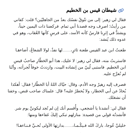
شيطان قيس بن الخطيم
فقال لي زهير: إلى من تتُوقُ نفسُك بعدُ من الجاهليّين؟ قلت: كفاني
من رأيتُ؛ اصرِف وجه قصدنا أبي تمام. فركضنا ذات اليمين حيناً،
ويشتدُّ في إثرِنا فارسٌ كأنه الأسد، على فرسٍ كأنها العُقاب، وهو في
عدوه ذلك يُنشد:
طعنتُ ابن عبد القيس طعنة ثائرٍ،.......لها نفذٌ، لولا الشعاعُ، أضاءهـا
فاستربتُ منه، فقال لي زهير: لا عليك، هذا أبو الخطّارِ صاحبُ قيسِ
ابن الخطيم. فاستبى لُبيّ من إنشاده البيت، وازددتُ خوفاً لُجرأته، وأنّنا
لم نُعرَّج عليه.
فصرف إليه زهيرٌ وجه الأدم، وقال: حيّاك اللهُ أبا الخطّار! فقال: أهكذا
يُحادُ عن أبي الخطار، ولا يُخطرُ عليه؟ قال: علمناك صاحب قنص، وخفنا
أن نشغلك.
فقال لي: أنشدنا يا أشجعي، وأُقسم أنك إن لم تُجد ليكوننَّ يوم شر.
فأنشدتُه قولي من قصيدة: منازلهم تبكي إليكَ عَفاءها ومنها:
خليليَّ عُوجا، باركَ الله فـيكُـمـا،.......بدارتِها الأولى نُحـيِّ فـنـاءهـا!