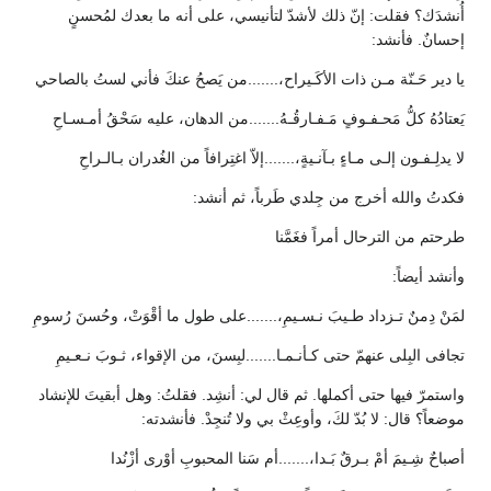
أُنشدَك؟ فقلت: إنّ ذلك لأشدّ لتأنيسي، على أنه ما بعدك لمُحسنٍ
إحسانٌ. فأنشد:
يا دير حَـنّة مـن ذات الأكَـيراح،.......من يَصحُ عنكَ فأني لستُ بالصاحي
يَعتادُهُ كلُّ مَحـفـوفٍ مَـفـارقُـهُ.......من الدهان، عليه سَحْقُ أمـسـاحِ
لا يدلِـفـون إلـى مـاءٍ بـآنـيةٍ،.......إلاّ اغتِرافاً من الغُدران بـالـراحِ
فكدتُ والله أخرج من جِلدي طَرباً، ثم أنشد:
طرحتم من الترحال أمراً فغَمَّنا
وأنشد أيضاً:
لمَنْ دِمنٌ تـزداد طـيبَ نـسـيمِ،.......على طول ما أقْوَتْ، وحُسنَ رُسومِ
تجافى البِلى عنهمّ حتى كـأنـمـا.......لبِسنَ، من الإقواء، ثـوبَ نـعـيمِ
واستمرّ فيها حتى أكملها. ثم قال لي: أنشِد. فقلتُ: وهل أبقيتَ للإنشاد
موضعاً؟ قال: لا بُدّ لكَ، وأوعِثْ بي ولا تُنجِدْ. فأنشدته:
أصباحٌ شِـيمَ أمْ بـرقٌ بَـدا،.......أم سَنا المحبوبِ أوْرى أزْنُدا