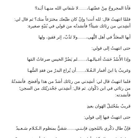
فأنا المجروحُ مِنْ عضّتهـا،.......لا شَفاني الله منـهـا أبَـدا!
فلمّا انتهيتُ قال: لله أنت! وإنْ كان طبُعك مخترَعاً منك؟ ثم قال لي:
أنشِدني من رِثائك شيئاً؟ فأنشدتُه من قولي في بُنيّةٍ صغيرة:
أيها المعتَدُّ في أهل النُّهى،.......ولا تَذُبْ، إثر فقيدٍ، ولها
حتى انتهيتُ إلى قولي:
وإذا الأُسْدُ حَمَتْ أغـيالـهـا،.......لم يَضُرَّ الخيس صرعاتُ المَها
وغريبٌ يا ابنَ أقمار الـعُـلا،.......أن يُراع البدرُ من فقدِ السُّهـا
فلما انتهيتُ قال لي: أنشِدني من رثائك أشدّ من هذا وأفصَح. فأنشدتُهُ
من رثائي في ابن ذَكْوان. ثم قال: أنشِدني جَحْدريّتَك من السجن؛
فأنشدته:
قريبٌ بمُحْتَبلّ الهَوان بعيدِ
حتى انتهيتُ فيها إلى قولي:
فإنْ طال ذكْري بالمُجون فإنـنـي.......شقيٌّ بمنظوم الـكـلام سَـعـيدُ