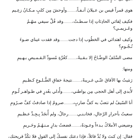
هوى قمراً قيس بن عـيلانَ آنـفـاً،.......وأوحشَ مِن كلبٍ مـكـانُ زعِـيم
فكيف لِقائي الحادِثاتِ إذا سـطـتْ،.......وقد فُلَّ سيفي منهُـمُ
وعَـزيمـي؟
وكيف اهتدائي في الخطُوب إذا دجت.......وقد فقدت عيناي ضـوءَ
نُـجُـومِ؟
مضى السَّلفُ الوضَّـاحُ إلا بـقـيةً،.......كغُرَّةِ مُسودِّ الـقـمـيصِ بـهـيمِ
ومنها:
رَمَيتُ بها الآفاقَ عنّـي غـريبةً،.......نتيجةَ خفاقِ الضُّـلـوعِ كـظـيمِ
لأُبدي إلى أهل الحجى مِن بواطني،.......وأُدلي بعُدرٍ في ظـواهـر لُـومِ
أنا السّيفُ لم تتعبْ به كفُّ ضاربٍ،.......صرومٌ إذا صادفتُ كفَّ صـرُومِ
سعيتُ بأحرارِ الرّجالِ، فخانـنـي.......رجالٌ، ولم أُنجَدْ بِـجِـدِّ عـظـيمِ
وضيعني الأملاكُ بـدءاً وعـودةً،.......فضعتُ بدارٍ مـنـهُـمُ وحَـريمِ
فقال: إن كنتَ ولا بُدَّ قائلاً، فإذا دعتك نفسكُ إلى القولِ فلا تكُدَّ قريحتك،