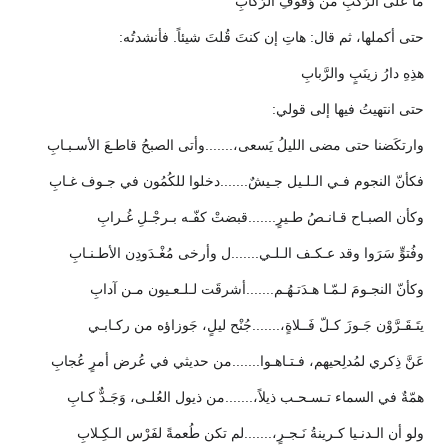
ما على الرَّكبِ من وُقوفِ الرَّكابِ
حتى أكملها، ثم قال: هاتِ إن كنتَ قُلتَ شيئاً. فأنشدتُه:
هذِهِ دارُ زينَبٍ والرَّبابِ
حتى انتهيتُ فيها إلى قولي:
وارتكَضنا حتى مضى الليلُ يَسعى،.......وأتى الصبحُ قاطـعَ الأسـبـابِ
فكأنّ النجوم فـي الـلـيل جـيشٌ.......دخلوا للكُمُون في جـوف غـابِ
وكأن الصبـاح قـانـصُ طـيرٍ.......قبضتْ كفّـه بـرجْـلِ غُـرابِ
وفُتوٍّ سَرَوا وقد عـكـف الـلـي.......ل وأرخى مُغْـدَودِن الأطـنـابِ
وكأنّ النجـومَ لـمّـا هـدَتـهُـم.......أشرقَت لـلـعـيون مـن آدابِ
يتَـقَـرَّوْن جَـوزَ كـلّ فَــلاةٍ،.......جُنْح ليلٍ، جَوزاؤه من ركـابـي
عَنَّ ذِكري لمُدلِحيهم، فـتـاهـوا.......من حديثي في عُرض أمرٍ عُجابِ
همّةٌ في السماء تـسـحـب ذيلاً،.......من ذيول العُلـى، وَجَـدٌّ كـابِ
ولو أن الـدنـيا كـرينةُ نَـجـرٍ،.......لم تكن طُعمةً لفَرْس الـكِـلابِ