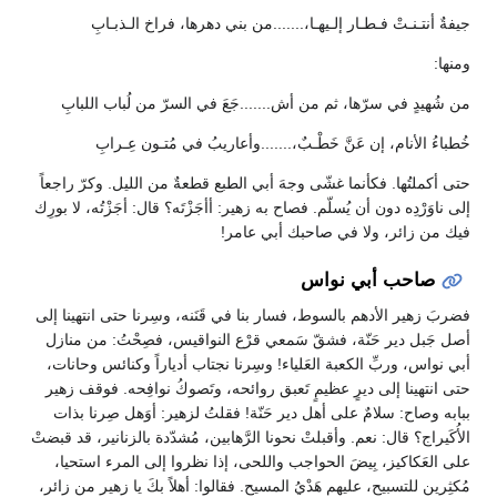
جيفةٌ أنتـنـتْ فـطـار إلـيهـا،.......من بني دهرها، فراخ الـذبـابِ
ومنها:
من شُهيدٍ في سرّها، ثم من أش.......جَعَ في السرّ من لُباب اللبابِ
خُطباءُ الأنام، إن عَنَّ خَطْـبٌ،.......وأعاريبُ في مُتـون عِـرابِ
حتى أكملتُها. فكأنما غشّى وجهَ أبي الطبع قطعةٌ من الليل. وكرّ راجعاً
إلى ناوَرْدِه دون أن يُسلّم. فصاح به زهير: أأجَزْتَه؟ قال: أجَزْتُه، لا بورِك
فيك من زائر، ولا في صاحبك أبي عامر!
صاحب أبي نواس
فضربَ زهير الأدهم بالسوط، فسار بنا في قَنَنه، وسِرنا حتى انتهينا إلى
أصل جَبل دير حَنّة، فشقّ سَمعي قرْع النواقيس، فصِحْتُ: من منازل
أبي نواس، وربِّ الكعبة العَلياء! وسِرنا نجتاب أدياراً وكنائس وحانات،
حتى انتهينا إلى ديرٍ عظيمٍ تَعبق روائحه، وتَصوكُ نوافِحه. فوقف زهير
ببابه وصاح: سلامٌ على أهل دير حَنّة! فقلتُ لزهير: أوَهل صِرنا بذات
الأُكَيراج؟ قال: نعم. وأقبلتْ نحونا الرَّهابين، مُشدّدة بالزنانير، قد قبضتْ
على العَكاكيز، بِيضَ الحواجب واللحى، إذا نظروا إلى المرء استحيا،
مُكثِرين للتسبيح، عليهم هَدْيُ المسيح. فقالوا: أهلاً بكَ يا زهير من زائر،