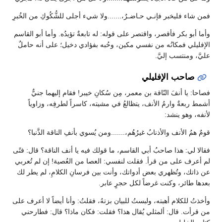
فمن شاء فليخبر فإنـي حـاضـرٌ،.......ولا شيء أجلى للشُّكُوكِ من الخُبرِ
وأما أبو بكر فأقصر، واقتصر على قوله: له تابعةٌ تؤيدُه. وأما أبو القاسم
الإفليلي فمكانُه من نفسي مكين، وحُبه بفؤادي دخيل؛ على أنه حاملٌ
عليَّ، ومنتسب إليَّ.
صاحب الإفليلي
فصاحا: يا أنفَ النّاقة بن معمر، مِن سُكانِ خيبر! فقام إليهما جنيٌّ
أشمط ربعةٌ وارمُ الأنف، يتظالعُ في مشيته، كاسراً لطرفِه، وزاوياً
لأنفه، وهو ينشد:
قومٌ همُ الأنف والأذنابُ غيرُهُم،.......ومن يُسوي بأنفِ الناقة الذَّنبا؟
فقالا لي: هذا صاحبُ أبي القاسم، ما قولك فيه يا أنف الناقة؟ قال: فتًى
لم أعرف على من قرأ. فقلت لنفسي: العصا من العُصية! إن لم تُعربي
عن ذاتك، وتُظهري بعض أدواتك، وأنت بين فرسانِ الكلامِ، لم يطر لك
بعدها طائر، وكنت غرضاً لكل حجرٍ عابر.
وأخذتُ للكلام أهبته، ولبستُ للبيان بزتهُ، فقلتُ: وأنا أيضاً لا أعرف على
من قرأت. قال: ألمثلي يُقال هذا؟ فقلت: فكان ماذا؟ قال: فطارحني