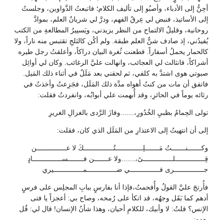
أحِنُّ إلى الأدباء، وأصبُو إلى تأليف الكلام؛ فاتبعتُ الدَّواوين، وجلستُ
إلى الأساتيذ، فنبض لي عِرقُ الفهم، ودرَّ لي شريانٌ العلم، بموادَّ
روحانية، وقليلُ الالتماح من النظر يزيدني، ويَسييرُ المطالعةِ من الكتب
يُفيدُني، إذ صادف شنٌّ العلم طبقة. ولم أكُن كالثلجِ تقتبس منه ناراً، ولا
كالحمار يحملُ أسفاراً. فطعنت ثُغرة البيان دراكاً، وأعلقتُ رجل طيره
أشراكاً، فانثالث لي العجائب، وانهالت عليَّ الرغائب. وكان لي أوائِل
صبوتي هوى اشتدَّ به كلفي، ثم لحقني بعد مَلَلٌ في أثناء ذلك المَيل.
فاتفق أن مات من كنتُ أهواه مدَّة ذلك المَلَل، فجَزِعتُ وأخذتُ في
رثائه يوماً في الحائرِ، وقد أُبهمت علي أبوابُه، وانفردتُ فقلت:
تولى الحِمامُ بظبيِ الخُدُورِ،.......وفازَ الرَّدى بالغزالِ الغريرِ
إلى أن انتهيتُ إلى الاعتذارِ من المَلَل الذي كان، فقلت:
وكـــــــنـــــــتُ مَـــــــلِــــــــــــــتُـــــــــــــــكَ لا عـــــــــــــــن
قِـــــــــــــــلـــــــــــــــىً،.......ولا عـــــــن فــــــــســـــــــــــــادٍ
جـــــــــــــــرى فـــــــــــــــي ضـــــــــــــــمـــــــــــــــيري
فأُرتجَ عليَّ القولُ وأُفحمتُ،فإذا أنا بفارسٍ ببابِ المجلِس على فرسٍ
أدهم كما بَقَل وجهُه، قد اتكأ على رُمحه، وصاح بي: أعجزاً يا فتى
الإنس؟ قلتُ: لا وأبيك، للكلامِ أحيان، وهذا شأنُ الإنسان! قال لي: قُل
بعده: