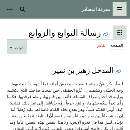
معرفة المصادر
القائمة الرئيسية
بحث
أدوات
رسالة التوابع والزوابع
تبديل عرض جدول المحتويات
الصفحة
نقاش
أدوات
المدخل زهير بن نمير
لله أبا بكر ظنٌّ رميته فأصميتَ، وحَدسٌ أملته فما أشويت أبدَيتَ بهما
وجه الجليّة، وكشفت إن غُرَّةِ الحقيقة، حين لمحت صاحبك الذي تكسّبته
ورأيته قد أخذ بأطراف السّماء، فألف بين قمريها، ونظم فرقديها، فكلما
رأى ثغراً سدَّه بسُهاها، أو لمَح خرقاً رمَّه بزُباناها، إلى غير ذلك. فقلت:
كيف أوني الحُكم صبياً، وهز بجدعِ نخلة الكلام فاساقط عليه رُطباً؛ أما
إن به شيطاناً يهديه، وشيصباناَ يأتيه وأقسم أنَّ له تابعة تُنجدُه، وزابعة
تؤيدّه، ليس هذا في قدرة الإنس، ولا هذا النفس لهذه النفس. فأما وقد
قُلتها، أبا بكرٍ، فأصِخ أسمعك العجب العُجاب: كنت أيّام كُتاب الهجاء،