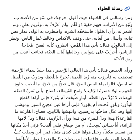
رسالة الحلواء
ومن رسالتي في الحَلواء حيث أقول: خرجتُ في لمّةٍ من الأصحاب،
وثُبَةٍ من الأتراب، فيهم فقيهٌ ذو لَقْم، ولم أعرَّفْ به، وغَريم بطنٍ، ولم
أشعر له، رأى الحَلواء فاستخفّه الشره، واضطرب به الولَه، فدار قس
ثيابه، وأسال من لُعابه، حتى وقف بالأكداس وخالط غَمار الناس، ونظر
إلى الفالوذَج فقال: بأبي هذا اللمْص، انظروه كأنه الفصّ؛ مُجاجةُ
الزنابير، أُجريَتْ على شوابير، وخالطها لُباب الحبّة، فجاءت أعذبَ من
ريق الأحبّة.
ورأى الخبيص فقال: بأبي هذا الغالي الرَّخيص، هذا جليدُ سماء الرَّحمة،
تمخضت به فأبرزت منه زُبدَ النَّعمة، يُجرحُ باللّحظ، ويذوبُ من اللّفظ.
ثم ابيضَّ، قالوا بماء البيض البضّ، قال غضٌّ من غَضّ، ما أطيب خلوة
الحبيب، لولا حضرةُ الرَّقيب! ولمح القُبيطاء، فصاح: بأبي نُقرةُ الفضّة
البيضاء، لا تَرُدُّ عن العَضَّة. أبنارٍ طُبخت أم بِنُور؟ فإني أراها كقطع
البدُّور؛ وبلوزٍ عُجنت أم بِجَوز؟ فإني أراها عين عجينٍ الموز. وموشى
إليها وقد عدَّل صاحبُها بدرهمين، وانتهشها بالنّابين، فصاح: القارعة ما
القارعة؟! هِية! ويلٌ للمرء من فيه! ورأى الزَّلابِية، فقال: ويلٌ لأمها
الزانية، أبأحشائي نُسِجَتْ، أم من صِفاقِ قلبي أُلفت؟ فإني أجدُ مكانها
من نفسي مكيناً، وحبل هواها على كبدي متيناً، فمن أين وصلت كفُّ
طابخها إلى باطني، فاقتطعتها من دواجني؟ والعزيز الغفار، لأطلُبنها