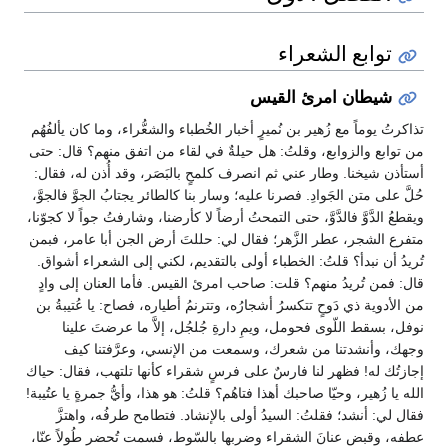
توابع الشعراء
شيطان امرئ القيس
تذاكرتُ يوماً مع زُهير بن نُميرٍ أخبار الخُطباء والشعُّراء، وما كان يألفُهُم
من توابع والزوابع، وقلتُ: هل حيلةٌ في لقاء من اتفق منهم؟ قال: حتى
أستأذن شيخنا. وطار عني ثم انصرف كلمحٍ بالبَصَر، وقد أُذن له، فقال:
حُلَّ على متن الجَوادِ. فصرنا عليه؛ وسار بنا كالطائر يجتابُ الجوَّ فالجوَّ،
ويقطعُ الدَّوَّ فالدَّوَّ، حتى التمحتُ أرضاً لا كأرضنا، وشارفتُ جواً لا كجوّنا،
متفرع الشجر، عطر الزَّهر؛ فقال لي: حللتَ أرض الجن أبا عامر، فبمن
تُريدُ أن نبدأ؟ قلتُ: الخطباء أولى بالتقديم، لكني إلى الشعراء أشواق.
قال: فمن تُريدُ منهم؟ قلت: صاحب امرئ القيس. فأما العنان إلى وادٍ
من الأدوية ذي دَوحٍ تتكسرُ أشجارُه، وتترنمُ أطياره، فصاح: يا عُتيبةُ بن
نوفل، بسقط اللّوى فحومل، ويمِ دارةِ جُلجُل، إلاَّ ما عرضتَ علينا
وجهك، وأنشدتنا من شعرك، وسمعت من الإنسي، وعرَّفتنا كيف
إجازتُك له! فظهر لنا فارسٌ على فرسٍ شقراء كأنها تلتهب، فقال: حياك
الله يا زُهير، وحيّا صاحبك أهذا فتاهُم؟ قلتُ: هو هذا، وأيُّ جمرةٍ يا عتُيبة!
فقال لي: أنشد؛ فقلتُ: السيدُ أولى بالإنشاد. فتطامح طرفُه، واهتزَّ
عطفه، وقبض عنانَ الشقراء وضربها بالسّوط، فسمت تُحضر طُولاً عنّا،