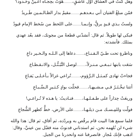
وهل كنتُ في العشّاق أوّل عاشقٍ،.......هَوَتْ بحِجـاه أعـينٌ وخـدود؟
فمّن مبلغُ الفتيان أني بـعـدهـم.......مقيمٌ بدار الظـالـمـين طَـريدُ
ولستُ بـذي قـيدٍ يرقُّ، وإنـمـا.......على اللحظ من سُخط الإمام قيودُ
فبكى لها طويلاً. ثم قال: أنشدْني قطعةً من مجونك، فقد بعُد عهدي
بمثلك. فأنشدته:
وناظرةٍ تحت طـيّ الـقـنـاع،.......دعاها إلى الـلـه والـخـير داعِ
سَعَت بابنها تـبـغـي مـنـزلاً،.......لوصل التَّبَـتُّـل، والانـقـطـاع
فجاءتْ تهادى كمـثـل الـرَّؤوم،.......تُراعي غزالاً بـأعـلـى يَفـاعِ
أتتنا تبخْـتَـرُ فـي مـشـيهـا،.......فحلّت بوادٍ كـثـيرِ الـسِّـبـاعِ
وريعَتْ حِذاراً على طـفـلـهـا،.......فنـاديتُ: يا هـذه لا تُـراعـي!
فولّت وللمِـسـك مـن ذيلـهـا،.......على الأرض، خطٌّ كطهر الشُّجاعِ
فلما سمع هذا البيت قام يرقُص به ويردّده، ثم أفاق، ثم قال: هذا والله
شيء لن نُلهمه نحن، ثم استدناني فدنوتُ منه فقبّل بين عينيَّ، وقال:
اذهب فإنك مُجاز. فانصرفنا عنه وانحدرنا من الجبل.