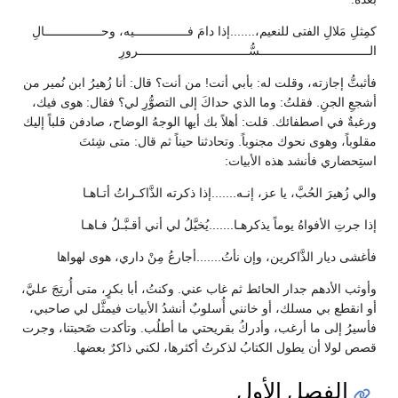
كمِثلِ مَلالِ الفتى للنعيم،.......إذا دامَ فـــــــــــــــيه، وحــــــــــــــــالِ
الـــــــــــــــــــــــــــــــسُّـــــــــــــــــــــــــــــــرورِ
فأثبتُّ إجازته، وقلت له: بأبي أنت! من أنت؟ قال: أنا زُهيرُ ابن نُمير من
أشجعِ الجنِ. فقلتُ: وما الذي حداكَ إلى التصوُّرِ لي؟ فقال: هوى فيك،
ورغبةٌ في اصطفائك. قلت: أهلاً بك أيها الوجهُ الوضاح، صادفن قلباً إليك
مقلوباً، وهوى نحوك مجنوباً. وتحادثنا حيناً ثم قال: متى شِئتَ
استِحضاري فأنشد هذه الأبيات:
والي زُهيرَ الحُبَّ، يا عز، إنـه.......إذا ذكرته الذَّاكـراتُ أتـاهـا
إذا جرتِ الأفواهُ يوماً يذكرهـا.......يُخيَّلُ لي أني أقـبَّـلُ فـاهـا
فأغشى ديار الذَّاكرين، وإن نأتُ.......أجارعُ مِنْ داري، هوى لهواها
وأوثب الأدهم جدار الحائط ثم غاب عني. وكنتُ، أبا بكرٍ، متى أُرتِجَ عليَّ،
أو انقطع بي مسلك، أو خانني أُسلوبٌ أنشدُ الأبيات فيمثَّل لي صاحبي،
فأسيرُ إلى ما أرغب، وأدركُ بقريحتي ما أطلُب. وتأكدت صًحبتنا، وجرت
قصص لولا أن يطول الكتابُ لذكرتُ أكثرها، لكني ذاكرٌ بعضها.
الفصل الأول