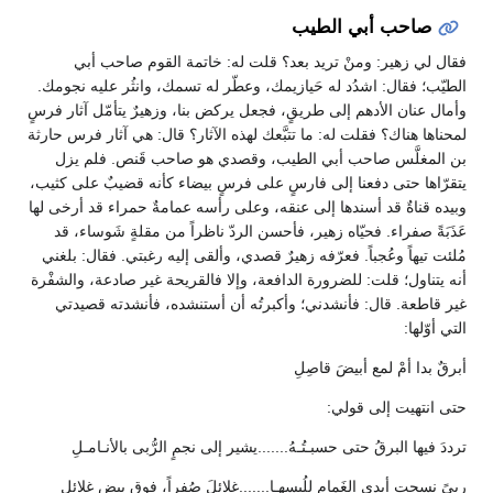
صاحب أبي الطيب
فقال لي زهير: ومنْ تريد بعد؟ قلت له: خاتمة القوم صاحب أبي
الطيّب؛ فقال: اشدُد له حَيازيمك، وعطّر له تسمك، وانثُر عليه نجومك.
وأمال عنان الأدهم إلى طريقٍ، فجعل يركض بنا، وزهيرٌ يتأمّل آثار فرسٍ
لمحناها هناك؟ فقلت له: ما تتبَّعك لهذه الآثار؟ قال: هي آثار فرس حارثة
بن المغلَّس صاحب أبي الطيب، وقصدي هو صاحب قَنص. فلم يزل
يتقرّاها حتى دفعنا إلى فارسٍ على فرسٍ بيضاء كأنه قضيبٌ على كثيب،
وبيده قناةٌ قد أسندها إلى عنقه، وعلى رأسه عمامةٌ حمراء قد أرخى لها
عَذَبَةً صفراء. فحيّاه زهير، فأحسن الردّ ناظراً من مقلةٍ شَوساء، قد
مُلئت تيهاً وعُجباً. فعرّفه زهيرٌ قصدي، وألقى إليه رغبتي. فقال: بلغني
أنه يتناول؛ قلت: للضرورة الدافعة، وإلا فالقريحة غير صادعة، والشفْرة
غير قاطعة. قال: فأنشدني؛ وأكبرتُه أن أستنشده، فأنشدته قصيدتي
التي أوّلها:
أبرقٌ بدا أمْ لمع أبيضَ قاصِلِ
حتى انتهيت إلى قولي:
ترددَ فيها البرقُ حتى حسبـتُـهُ.......يشير إلى نجمٍ الرُّبى بالأنـامـلِ
ربىً نسجت أيدي الغَمام للُبسهـا.......غلائلَ صُفراً، فوق بيضِ غلائلِ