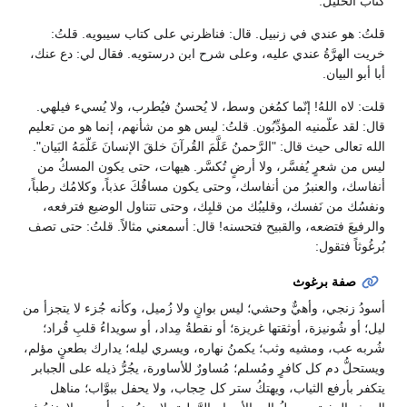
كتاب الخليل.
قلتُ: هو عندي في زنبيل. قال: فناظرني على كتاب سيبويه. قلتُ:
خريت الهرَّةُ عندي عليه، وعلى شرح ابن درستويه. فقال لي: دع عنك،
أبا أبو البيان.
قلت: لاه اللهُ! إنّما كمُغن وسط، لا يُحسنُ فيُطرب، ولا يُسيء فيلهي.
قال: لقد علّمنيه المؤدِّبُون. قلتُ: ليس هو من شأنهم، إنما هو من تعليم
الله تعالى حيث قال: "الرَّحمنُ عَلَّمَ القُرآنَ خلقَ الإنسانَ عَلّمَهُ البَيان".
ليس من شعرٍ يُفسَّر، ولا أرضٍ تُكسَّر. هيهات، حتى يكون المسكُ من
أنفاسك، والعنبرُ من أنفاسك، وحتى يكون مساقُكَ عذباً، وكلامُك رطباً،
ونفسُك من نَفسك، وقليبُك من قلبِك، وحتى تتناول الوضيع فترفعه،
والرفيعَ فتضعه، والقبيح فتحسنه! قال: أسمعني مثالاً. قلتُ: حتى تصف
بُرغُوثاً فتقول:
صفة برغوث
أسودُ زنجي، وأهيٌّ وحشي؛ ليس بوانٍ ولا زُميل، وكأنه جُزء لا يتجزأ من
ليل؛ أو شُونيزة، أوثقتها غريزة؛ أو نقطةُ مِداد، أو سويداءُ قلبِ قُراد؛
شُربه عب، ومشيه وثب؛ يكمنُ نهاره، ويسري ليله؛ يدارك بطعنٍ مؤلم،
ويستحلُّ دم كل كافرٍ ومُسلم؛ مُساورٌ للأساورة، يجُرُّ ذيله على الجبابر
يتكفر بأرفع الثياب، ويهتكُ ستر كل حِجاب، ولا يحفل ببوَّاب؛ مناهل