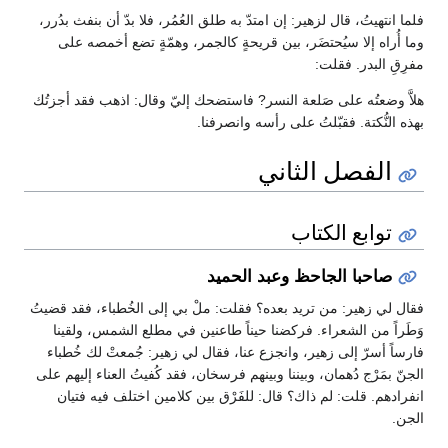
فلما انتهيتُ، قال لزهير: إن امتدّ به طلق العُمُر، فلا بدّ أن بنفث بدُرر،
وما أُراه إلا سيُحتضَر، بين قريحةٍ كالجمر، وهمّةٍ تضع أخمصه على
مفرِقِ البدر. فقلت:
هلاَّ وضعتُه على صَلعة النسر? فاستضحك إليّ وقال: اذهب فقد أجزتُك
بهذه النُّكتة. فقبّلتُ على رأسه وانصرفنا.
الفصل الثاني
توابع الكتاب
صاحبا الجاحظ وعبد الحميد
فقال لي زهير: من تريد بعده؟ فقلت: ملْ بي إلى الخُطباء، فقد قضيتُ
وَطَراً من الشعراء. فركضنا حيناً طاعنين في مطلع الشمس، ولقينا
فارساً أسرّ إلى زهير، وانجزع عنا، فقال لي زهير: جُمعتْ لك خُطباء
الجنّ بمَرْج دُهمان، وبيننا وبينهم فرسخان، فقد كُفيتُ العناء إليهم على
انفرادهم. قلت: لم ذاك؟ قال: للفَرْق بين كلامين اختلف فيه فتيان
الجن.