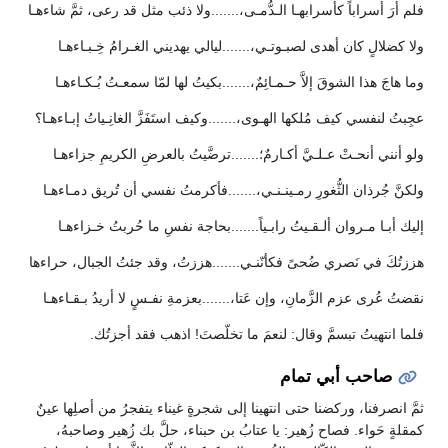
فلم أرَ أسراباً كأسرابهـا الـدُّمـى،.......ولا ذئب مثل قد رعى، ثمَّ شاءهـا
ولا كضلالٍ كان أهدى لصبـوتـي،.......ليالي يهديني الغـرامُ خِـبـاءهـا
وما هاجَ هذا الشوقَ إلاَّ حـمـائِمٌ،.......بكيتُ لها لمّا سمعـتُ بُـكـاءهـا
عجِبتُ لنفسي كيف مُلكها الهـوى،.......وكيف استَفَزَّ الغانِـياتُ إبـاءهـا؟
ولو أنني أنحـتْ عـلـيَّ أكـارمٌ؛.......ترضَّيتُ بالعرضِ الكريمِ جزاءهـا
ولكنَّ جُرذان الثُّغورِ رمـينـنـي،.......فأكرمتُ نفسي أن تُريق دمـاءهـا
إليك أبـا مـروان ألـقـيتُ رابـياً.......بحاجة نفسِ ما حُربتُ خـزاءهـا
هززتُكَ في نَصري ضُحىً فكأنّنـي.......هززتُ، وقد جئتُ الجبال، حراءها
نقضتُ عُرى عزم الزَّمانِ، وإن عَتا،.......بعزمةِ نفـسٍ لا أريدُ بـقـاءهـا
فلما انتهيتُ تبسمَّ وقال: لنعمَ ما تخلّصتَ! اذهب فقد أجزتُك.
صاحب أبي تمام
ثمَّ انصرفنا، وركضنا حتى انتهينا إلى شجرةٍ غيناء يتفجرُ من أصلِها عينٌ
كمقلةٍ حَواء. فصاح زُهير: يا عتابُ بن حبناء، حلَّ بك زُهير وصاحبهُ،